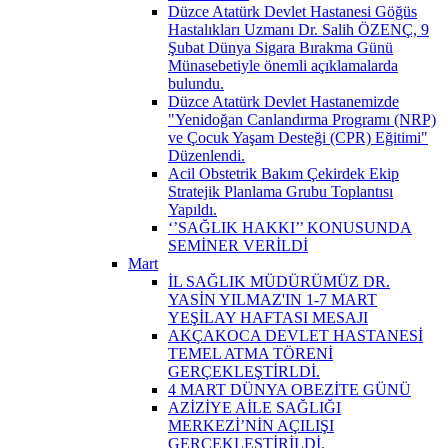
Düzce Atatürk Devlet Hastanesi Göğüs
Hastalıkları Uzmanı Dr. Salih ÖZENÇ, 9
Şubat Dünya Sigara Bırakma Günü
Münasebetiyle önemli açıklamalarda
bulundu.
Düzce Atatürk Devlet Hastanemizde
"Yenidoğan Canlandırma Programı (NRP)
ve Çocuk Yaşam Desteği (CPR) Eğitimi"
Düzenlendi.
Acil Obstetrik Bakım Çekirdek Ekip
Stratejik Planlama Grubu Toplantısı
Yapıldı.
‘’SAĞLIK HAKKI’’ KONUSUNDA
SEMİNER VERİLDİ
Mart
İL SAĞLIK MÜDÜRÜMÜZ DR.
YASİN YILMAZ'IN 1-7 MART
YEŞİLAY HAFTASI MESAJI
AKÇAKOCA DEVLET HASTANESİ
TEMEL ATMA TÖRENİ
GERÇEKLEŞTİRLDİ.
4 MART DÜNYA OBEZİTE GÜNÜ
AZİZİYE AİLE SAĞLIĞI
MERKEZİ’NİN AÇILIŞI
GERÇEKLEŞTİRİLDİ.