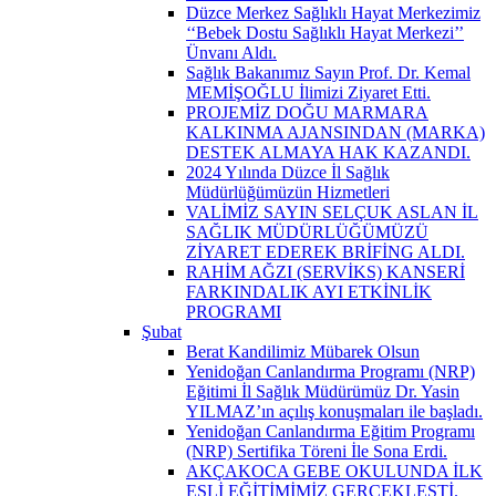
Düzce Merkez Sağlıklı Hayat Merkezimiz
‘‘Bebek Dostu Sağlıklı Hayat Merkezi’’
Ünvanı Aldı.
Sağlık Bakanımız Sayın Prof. Dr. Kemal
MEMİŞOĞLU İlimizi Ziyaret Etti.
PROJEMİZ DOĞU MARMARA
KALKINMA AJANSINDAN (MARKA)
DESTEK ALMAYA HAK KAZANDI.
2024 Yılında Düzce İl Sağlık
Müdürlüğümüzün Hizmetleri
VALİMİZ SAYIN SELÇUK ASLAN İL
SAĞLIK MÜDÜRLÜĞÜMÜZÜ
ZİYARET EDEREK BRİFİNG ALDI.
RAHİM AĞZI (SERVİKS) KANSERİ
FARKINDALIK AYI ETKİNLİK
PROGRAMI
Şubat
Berat Kandilimiz Mübarek Olsun
Yenidoğan Canlandırma Programı (NRP)
Eğitimi İl Sağlık Müdürümüz Dr. Yasin
YILMAZ’ın açılış konuşmaları ile başladı.
Yenidoğan Canlandırma Eğitim Programı
(NRP) Sertifika Töreni İle Sona Erdi.
AKÇAKOCA GEBE OKULUNDA İLK
EŞLİ EĞİTİMİMİZ GERÇEKLEŞTİ.