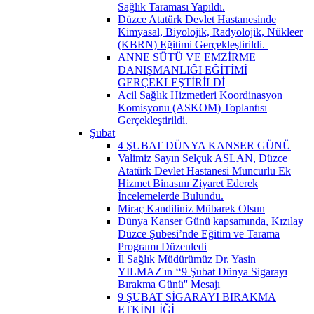
Sağlık Taraması Yapıldı.
Düzce Atatürk Devlet Hastanesinde
Kimyasal, Biyolojik, Radyolojik, Nükleer
(KBRN) Eğitimi Gerçekleştirildi. ​
ANNE SÜTÜ VE EMZİRME
DANIŞMANLIĞI EĞİTİMİ
GERÇEKLEŞTİRİLDİ
Acil Sağlık Hizmetleri Koordinasyon
Komisyonu (ASKOM) Toplantısı
Gerçekleştirildi.
Şubat
4 ŞUBAT DÜNYA KANSER GÜNÜ
Valimiz Sayın Selçuk ASLAN, Düzce
Atatürk Devlet Hastanesi Muncurlu Ek
Hizmet Binasını Ziyaret Ederek
İncelemelerde Bulundu.
Miraç Kandiliniz Mübarek Olsun
Dünya Kanser Günü kapsamında, Kızılay
Düzce Şubesi’nde Eğitim ve Tarama
Programı Düzenledi
İl Sağlık Müdürümüz Dr. Yasin
YILMAZ'ın ‘‘9 Şubat Dünya Sigarayı
Bırakma Günü'' Mesajı
9 ŞUBAT SİGARAYI BIRAKMA
ETKİNLİĞİ