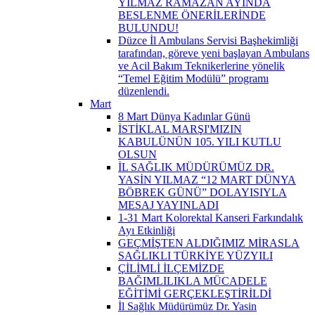
YILMAZ RAMAZAN AYINDA
BESLENME ÖNERİLERİNDE
BULUNDU!
Düzce İl Ambulans Servisi Başhekimliği
tarafından, göreve yeni başlayan Ambulans
ve Acil Bakım Teknikerlerine yönelik
“Temel Eğitim Modülü” programı
düzenlendi.
Mart
8 Mart Dünya Kadınlar Günü
İSTİKLAL MARŞI'MIZIN
KABULÜNÜN 105. YILI KUTLU
OLSUN
İL SAĞLIK MÜDÜRÜMÜZ DR.
YASİN YILMAZ “12 MART DÜNYA
BÖBREK GÜNÜ” DOLAYISIYLA
MESAJ YAYINLADI
1-31 Mart Kolorektal Kanseri Farkındalık
Ayı Etkinliği
GEÇMİŞTEN ALDIĞIMIZ MİRASLA
SAĞLIKLI TÜRKİYE YÜZYILI
ÇİLİMLİ İLÇEMİZDE
BAĞIMLILIKLA MÜCADELE
EĞİTİMİ GERÇEKLEŞTİRİLDİ
İl Sağlık Müdürümüz Dr. Yasin