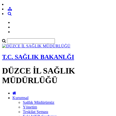
T.C. SAĞLIK BAKANLĞI
DÜZCE İL SAĞLIK
MÜDÜRLÜĞÜ
Kurumsal
Sağlık Müdürümüz
Yönetim
Teşkilat Şeması