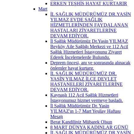
ERKEN TEŞHİS HAYAT KURTARIR
Mart
İL SAĞLIK MÜDÜRÜMÜZ DR.YASİN
YILMAZ EVDE SAĞLIK
HİZMETLERİNDEN FAYDALANAN
HASTALARI ZİYARETLERİNE
DEVAM EDİYOR.
İl Sağlık Müdürümüz Dr.Yasin YILMAZ
Beyköy Aile Sağlığı Merkezi ve 112 Acil
Sağlık Hizmetleri İstasyonunu Ziyaret
Ederek İncelemelerde Bulundu.
Deprem öncesi, anı ve sonrasında alınacak
önlemler hayat kurtarır.
İL SAĞLIK MÜDÜRÜMÜZ DR.
YASİN YILMAZ İLÇE DEVLET
HASTANELERİ ZİYARETLERİNE
DEVAM EDİYOR.
Kaynaşlı 112 Acil Sağlık Hizmetleri
İstasyonumuz hizmet vermeye başladı.
İl Sağlık Müdürümüz Dr. Yasin
YILMAZ'ın 1-7 Mart Yeşilay Haftası
Mesajı
Berat Kandiliniz Mübarek Olsun
8 MART DÜNYA KADINLAR GÜNÜ
İL SAĞLIK MÜDÜRÜMÜZ DR.YASİN