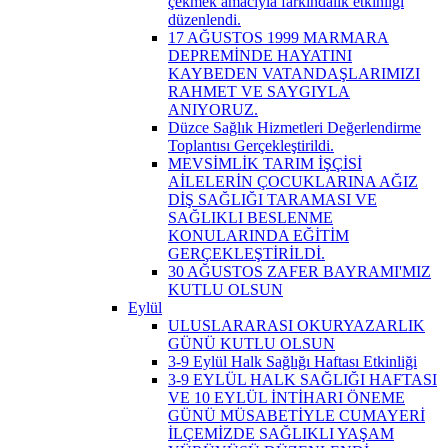
çekmek amacıyla farkındalık etkinliği
düzenlendi.
17 AĞUSTOS 1999 MARMARA
DEPREMİNDE HAYATINI
KAYBEDEN VATANDAŞLARIMIZI
RAHMET VE SAYGIYLA
ANIYORUZ.
Düzce Sağlık Hizmetleri Değerlendirme
Toplantısı Gerçekleştirildi.
MEVSİMLİK TARIM İŞÇİSİ
AİLELERİN ÇOCUKLARINA AĞIZ
DİŞ SAĞLIĞI TARAMASI VE
SAĞLIKLI BESLENME
KONULARINDA EĞİTİM
GERÇEKLEŞTİRİLDİ.
30 AĞUSTOS ZAFER BAYRAMI'MIZ
KUTLU OLSUN
Eylül
ULUSLARARASI OKURYAZARLIK
GÜNÜ KUTLU OLSUN
3-9 Eylül Halk Sağlığı Haftası Etkinliği
3-9 EYLÜL HALK SAĞLIĞI HAFTASI
VE 10 EYLÜL İNTİHARI ÖNEME
GÜNÜ MÜSABETİYLE CUMAYERİ
İLÇEMİZDE SAĞLIKLI YAŞAM