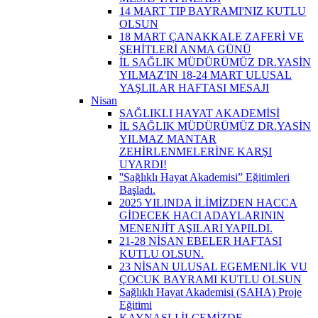
14 MART TIP BAYRAMI'NIZ KUTLU
OLSUN
18 MART ÇANAKKALE ZAFERİ VE
ŞEHİTLERİ ANMA GÜNÜ
İL SAĞLIK MÜDÜRÜMÜZ DR.YASİN
YILMAZ'IN 18-24 MART ULUSAL
YAŞLILAR HAFTASI MESAJI
Nisan
SAĞLIKLI HAYAT AKADEMİSİ
İL SAĞLIK MÜDÜRÜMÜZ DR.YASİN
YILMAZ MANTAR
ZEHİRLENMELERİNE KARŞI
UYARDI!
''Sağlıklı Hayat Akademisi” Eğitimleri
Başladı.
2025 YILINDA İLİMİZDEN HACCA
GİDECEK HACI ADAYLARININ
MENENJİT AŞILARI YAPILDI.
21-28 NİSAN EBELER HAFTASI
KUTLU OLSUN.
23 NİSAN ULUSAL EGEMENLİK VU
ÇOCUK BAYRAMI KUTLU OLSUN
Sağlıklı Hayat Akademisi (SAHA) Proje
Eğitimi
KAYNAŞLI İLÇEMİZDE