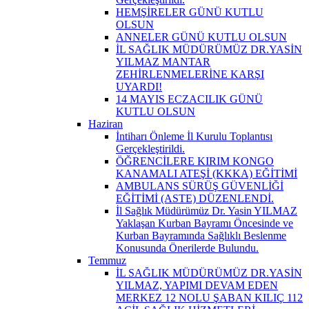
HEMŞİRELER GÜNÜ KUTLU
OLSUN
ANNELER GÜNÜ KUTLU OLSUN
İL SAĞLIK MÜDÜRÜMÜZ DR.YASİN
YILMAZ MANTAR
ZEHİRLENMELERİNE KARŞI
UYARDI!
14 MAYIS ECZACILIK GÜNÜ
KUTLU OLSUN
Haziran
İntiharı Önleme İl Kurulu Toplantısı
Gerçekleştirildi.
ÖĞRENCİLERE KIRIM KONGO
KANAMALI ATEŞİ (KKKA) EĞİTİMİ
AMBULANS SÜRÜŞ GÜVENLİĞİ
EĞİTİMİ (ASTE) DÜZENLENDİ.
İl Sağlık Müdürümüz Dr. Yasin YILMAZ
Yaklaşan Kurban Bayramı Öncesinde ve
Kurban Bayramında Sağlıklı Beslenme
Konusunda Önerilerde Bulundu.
Temmuz
İL SAĞLIK MÜDÜRÜMÜZ DR.YASİN
YILMAZ, YAPIMI DEVAM EDEN
MERKEZ 12 NOLU ŞABAN KILIÇ 112