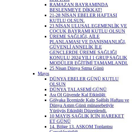
RAMAZAN BAYRAMINDA
BESLENMEYE DİKKAT!
21-28 NİSAN EBELER HAFTASI
KUTLU OLSUN.
23 NİSAN ULUSAL EGEMENLİK VE
ÇOCUK BAYRAMI KUTLU OLSUN
ÜREME SAĞLIĞI, AİLE
PLANLAMASI VE DANIŞMANLIĞI,
GÜVENLİ ANNELİK İLE
GENÇLERDE ÜREME SAĞLIĞI
KONULU 2024 YILI 1 GRUP SAĞLIK
MODÜLER EĞİTİMİ TAMAMLANDI.
25 Nisan Dünya Sıtma Günü
Mayıs
DÜNYA EBELER GÜNÜ KUTLU
OLSUN
DÜNYA TALASEMİ GÜNÜ
Aşı Ol Güvende Kal Etkinliği ​
Gölyaka İlçemizde Kalp Sağlığı Haftası ve
Dünya Astım Günü münasebetiyle
Yürüyüş Etkinliği Düzenlendi.
10 MAYIS SAĞLIK İÇİN HAREKET
ET GÜNÜ
14. Bölge 13. ASKOM Toplantısı
Gerçekleştirildi.