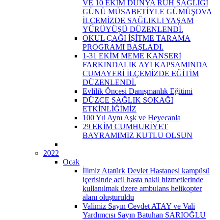
VE 10 EKİM DÜNYA RUH SAĞLIĞI
GÜNÜ MÜSABETİYLE GÜMÜŞOVA
İLÇEMİZDE SAĞLIKLI YAŞAM
YÜRÜYÜŞÜ DÜZENLENDİ.
OKUL ÇAĞI İŞİTME TARAMA
PROGRAMI BAŞLADI.
1-31 EKİM MEME KANSERİ
FARKINDALIK AYI KAPSAMINDA
CUMAYERİ İLÇEMİZDE EĞİTİM
DÜZENLENDİ.
Evlilik Öncesi Danışmanlık Eğitimi
DÜZCE SAĞLIK SOKAĞI
ETKİNLİĞİMİZ
100 Yıl Aynı Aşk ve Heyecanla
29 EKİM CUMHURİYET
BAYRAMIMIZ KUTLU OLSUN
2022
Ocak
İlimiz Atatürk Devlet Hastanesi kampüsü
içerisinde acil hasta nakil hizmetlerinde
kullanılmak üzere ambulans helikopter
alanı oluşturuldu
Valimiz Sayın Cevdet ATAY ve Vali
Yardımcısı Sayın Batuhan SARIOĞLU