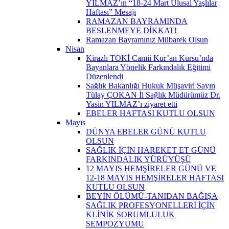
YILMAZ’ın “18-24 Mart Ulusal Yaşlılar
Haftası” Mesajı
RAMAZAN BAYRAMINDA
BESLENMEYE DİKKAT! ​
Ramazan Bayramınız Mübarek Olsun
Nisan
Kirazlı TOKİ Camii Kur’an Kursu’nda
Bayanlara Yönelik Farkındalık Eğitimi
Düzenlendi
Sağlık Bakanlığı Hukuk Müşaviri Sayın
Tülay ÇOKAN İl Sağlık Müdürümüz Dr.
Yasin YILMAZ’ı ziyaret etti
EBELER HAFTASI KUTLU OLSUN
Mayıs
DÜNYA EBELER GÜNÜ KUTLU
OLSUN
SAĞLIK İÇİN HAREKET ET GÜNÜ
FARKINDALIK YÜRÜYÜŞÜ
12 MAYIS HEMŞİRELER GÜNÜ VE
12-18 MAYIS HEMŞİRELER HAFTASI
KUTLU OLSUN
BEYİN ÖLÜMÜ-TANIDAN BAĞIŞA
SAĞLIK PROFESYONELLERİ İÇİN
KLİNİK SORUMLULUK
SEMPOZYUMU