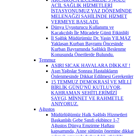
ACİL SAĞLIK HİZMETLERİ
İSTASYONUMUZ YAZ DÖNEMİNDE
MELENAĞZI SAHİLİNDE HİZMET
VERMEYE BAŞLADI.
Dünya Uyuşturucu Kullanımı ve
Kaçakçılığı İle Mücadele Günü Etkinliği
İl Sağlık Müdürümüz Dr. Yasin YILMAZ
Yaklaşan Kurban Bayramı Öncesinde
Kurban Bayramında Sağlıklı Beslenme
Konusunda Önerilerde Bulundu.
Temmuz
AŞIRI SICAK HAVALARA DİKKAT !
Aşırı Yağışlar Sonrası Hastalıkların
Önlenmesinde Dikkat Edilmesi Gerekenler
15 TEMMUZ DEMOKRASİ VE MİLLİ
BİRLİK GÜNÜ'NÜ KUTLUYOR,
KAHRAMAN ŞEHİTLERİMİZİ
SAYGI, MİNNET VE RAHMETLE
ANIYORUZ.
Ağustos
Müdürlüğümüz Halk Sağlığı Hizmetleri
Başkanlığı Gebe Sınıfı ekibince 1-7
Ağustos Dünya Emzirme Haftası
kapsamında, Anne sütünün önemine dikkat