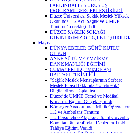
FARKINDALIK YÜRÜYÜŞ
PROGRAMI GERÇEKLEŞTİRİLDİ.
Düzce Üniversitesi Sağlık Meslek Yüksek
Okulunda 112 Acil Sağlık ve UMKE
Tanıtımı Gerçekleştirildi.
DÜZCE SAĞLIK SOKAĞI
ETKİNLİĞİMİZ GERÇEKLEŞTİRİLDİ.
Mayıs
DÜNYA EBELER GÜNÜ KUTLU
OLSUN
ANNE SÜTÜ VE EMZİRME
DANIŞMANLIĞI EĞİTİMİ
CUMAYERİ İLÇEMİZDE AŞI
HAFTASI ETKİNLİĞİ
"Sağlık Meslek Mensuplarının Serbest
Meslek İcrası Hakkında Yönetmelik"
Bilgilendirme Toplantısı
Düzce’de UMKE Temel ve Medikal
Kurtarma Eğitimi Gerçekleştirildi
Körpeşler Anaokulunda Minik Öğrencilere
112 ve Ambulans Tanıtımı
112 Personeline Akçakoca Sahil Güvenlik
Komutanlığı Tarafından Denizden Tıbbi
Tahliye Eğitimi Verildi.