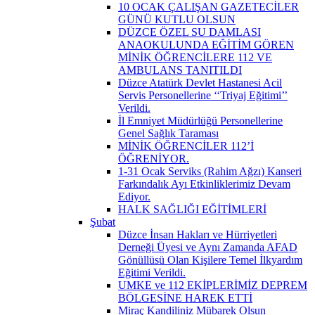
10 OCAK ÇALIŞAN GAZETECİLER
GÜNÜ KUTLU OLSUN
DÜZCE ÖZEL SU DAMLASI
ANAOKULUNDA EĞİTİM GÖREN
MİNİK ÖĞRENCİLERE 112 VE
AMBULANS TANITILDI
Düzce Atatürk Devlet Hastanesi Acil
Servis Personellerine ‘‘Triyaj Eğitimi’’
Verildi.
İl Emniyet Müdürlüğü Personellerine
Genel Sağlık Taraması
MİNİK ÖĞRENCİLER 112’İ
ÖĞRENİYOR.
1-31 Ocak Serviks (Rahim Ağzı) Kanseri
Farkındalık Ayı Etkinliklerimiz Devam
Ediyor.
HALK SAĞLIĞI EĞİTİMLERİ
Şubat
Düzce İnsan Hakları ve Hürriyetleri
Derneği Üyesi ve Aynı Zamanda AFAD
Gönüllüsü Olan Kişilere Temel İlkyardım
Eğitimi Verildi.
UMKE ve 112 EKİPLERİMİZ DEPREM
BÖLGESİNE HAREK ETTİ
Miraç Kandiliniz Mübarek Olsun