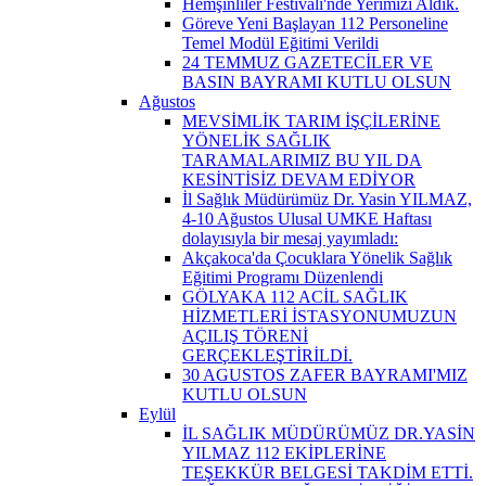
Hemşinliler Festivali'nde Yerimizi Aldık.
Göreve Yeni Başlayan 112 Personeline
Temel Modül Eğitimi Verildi
24 TEMMUZ GAZETECİLER VE
BASIN BAYRAMI KUTLU OLSUN
Ağustos
MEVSİMLİK TARIM İŞÇİLERİNE
YÖNELİK SAĞLIK
TARAMALARIMIZ BU YIL DA
KESİNTİSİZ DEVAM EDİYOR
İl Sağlık Müdürümüz Dr. Yasin YILMAZ,
4-10 Ağustos Ulusal UMKE Haftası
dolayısıyla bir mesaj yayımladı:
Akçakoca'da Çocuklara Yönelik Sağlık
Eğitimi Programı Düzenlendi
GÖLYAKA 112 ACİL SAĞLIK
HİZMETLERİ İSTASYONUMUZUN
AÇILIŞ TÖRENİ
GERÇEKLEŞTİRİLDİ.
30 AGUSTOS ZAFER BAYRAMI'MIZ
KUTLU OLSUN
Eylül
İL SAĞLIK MÜDÜRÜMÜZ DR.YASİN
YILMAZ 112 EKİPLERİNE
TEŞEKKÜR BELGESİ TAKDİM ETTİ.