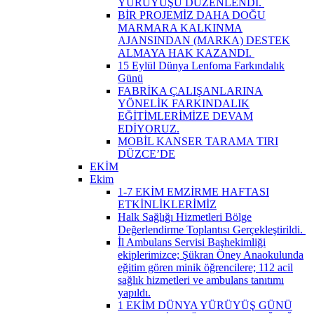
YÜRÜYÜŞÜ DÜZENLENDİ. ​
BİR PROJEMİZ DAHA DOĞU
MARMARA KALKINMA
AJANSINDAN (MARKA) DESTEK
ALMAYA HAK KAZANDI. ​
15 Eylül Dünya Lenfoma Farkındalık
Günü
FABRİKA ÇALIŞANLARINA
YÖNELİK FARKINDALIK
EĞİTİMLERİMİZE DEVAM
EDİYORUZ.
MOBİL KANSER TARAMA TIRI
DÜZCE’DE
EKİM
Ekim
1-7 EKİM EMZİRME HAFTASI
ETKİNLİKLERİMİZ
Halk Sağlığı Hizmetleri Bölge
Değerlendirme Toplantısı Gerçekleştirildi. ​
İl Ambulans Servisi Başhekimliği
ekiplerimizce; Şükran Öney Anaokulunda
eğitim gören minik öğrencilere; 112 acil
sağlık hizmetleri ve ambulans tanıtımı
yapıldı.
1 EKİM DÜNYA YÜRÜYÜŞ GÜNÜ