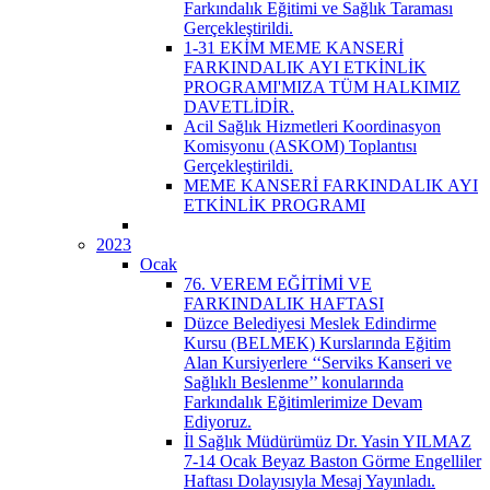
Farkındalık Eğitimi ve Sağlık Taraması
Gerçekleştirildi.
1-31 EKİM MEME KANSERİ
FARKINDALIK AYI ETKİNLİK
PROGRAMI'MIZA TÜM HALKIMIZ
DAVETLİDİR.
Acil Sağlık Hizmetleri Koordinasyon
Komisyonu (ASKOM) Toplantısı
Gerçekleştirildi.
MEME KANSERİ FARKINDALIK AYI
ETKİNLİK PROGRAMI
2023
Ocak
76. VEREM EĞİTİMİ VE
FARKINDALIK HAFTASI
Düzce Belediyesi Meslek Edindirme
Kursu (BELMEK) Kurslarında Eğitim
Alan Kursiyerlere ‘‘Serviks Kanseri ve
Sağlıklı Beslenme’’ konularında
Farkındalık Eğitimlerimize Devam
Ediyoruz.
İl Sağlık Müdürümüz Dr. Yasin YILMAZ
7-14 Ocak Beyaz Baston Görme Engelliler
Haftası Dolayısıyla Mesaj Yayınladı.