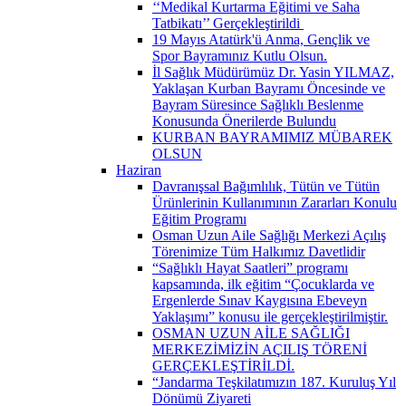
‘‘Medikal Kurtarma Eğitimi ve Saha
Tatbikatı’’ Gerçekleştirildi ​
19 Mayıs Atatürk'ü Anma, Gençlik ve
Spor Bayramınız Kutlu Olsun.
İl Sağlık Müdürümüz Dr. Yasin YILMAZ,
Yaklaşan Kurban Bayramı Öncesinde ve
Bayram Süresince Sağlıklı Beslenme
Konusunda Önerilerde Bulundu
KURBAN BAYRAMIMIZ MÜBAREK
OLSUN
Haziran
Davranışsal Bağımlılık, Tütün ve Tütün
Ürünlerinin Kullanımının Zararları Konulu
Eğitim Programı
Osman Uzun Aile Sağlığı Merkezi Açılış
Törenimize Tüm Halkımız Davetlidir
“Sağlıklı Hayat Saatleri” programı
kapsamında, ilk eğitim “Çocuklarda ve
Ergenlerde Sınav Kaygısına Ebeveyn
Yaklaşımı” konusu ile gerçekleştirilmiştir.
OSMAN UZUN AİLE SAĞLIĞI
MERKEZİMİZİN AÇILIŞ TÖRENİ
GERÇEKLEŞTİRİLDİ.
“Jandarma Teşkilatımızın 187. Kuruluş Yıl
Dönümü Ziyareti