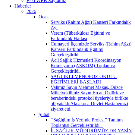
Eski WEB Sayfamız
Haberler
2026
Ocak
Serviks (Rahim Ağzı) Kanseri Farkındalık
Ayı
Verem (Tüberküloz) Eğitimi ve
Farkındalık Haftası
Cumayeri İlçemizde Serviks (Rahim Ağzı)
Kanseri Farkındalık Eğitimi
Gerçekleştirildi. ​
Acil Sağlık Hizmetleri Koordinasyon
Komisyonu (ASKOM) Toplantısı
Gerçekleştirildi. ​
SAĞLIKLI MENOPOZ OKULU
EĞİTİMLERİ BAŞLADI
Valimiz Sayın Mehmet Makas, Düzce
Milletvekilimiz Sayın Ercan Öztürk ve
beraberindeki protokol üyeleriyle birlikte
50 yataklı Akçakoca Devlet Hastanemizi
ziyaret etti.
Şubat
‘‘Sağlığım İş Yerinde Projesi’’ Tanıtım
Toplantısı Gerçekleştirildi" ​
İL SAĞLIK MÜDÜRÜMÜZ DR.YASİN