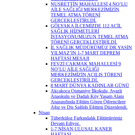
NUSRETTİN MAHALLESİ 4 NO’LU
AİLE SAĞLIĞI MERKEZİMİZİN
TEMEL ATMA TÖRENİ
GERÇEKLEŞTİRLDİ.
GÖLYAKA İLÇEMİZDE 112 ACİL
SAĞLIK HİZMETLERİ
İSTASYONUMUZUN TEMEL ATMA
TÖRENİ GERÇEKLEŞTİRİLDİ.
İL SAĞLIK MÜDÜRÜMÜZ DR.YASİN
YILMAZ’IN 1-7 MART DEPREM
HAFTASI MESAJI
FEVZİ ÇAKMAK MAHALLESİ 9
NO’LU AİLE SAĞLIĞI
MERKEZİMİZİN AÇILIŞ TÖRENİ
GERÇEKLEŞTİRİLDİ. ​
8 MART DÜNYA KADINLAR GÜNÜ
Akçakoca Osmaniye İlkokulu, Ayazlı
Anaokulu ve Dadalı Köy Yaşam Alanı
Anasınıfında Eğitim Gören Öğrencilere
Ağız ve Diş Sağlığı Eğitimi Düzenlendi.
Nisan
Tüberküloz Farkındalık Eğitimlerimiz
Devam Ediyor. ​
1-7 NİSAN ULUSAL KANER
HAFTASI