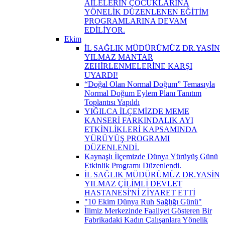
AİLELERİN ÇOCUKLARINA
YÖNELİK DÜZENLENEN EĞİTİM
PROGRAMLARINA DEVAM
EDİLİYOR.
Ekim
İL SAĞLIK MÜDÜRÜMÜZ DR.YASİN
YILMAZ MANTAR
ZEHİRLENMELERİNE KARŞI
UYARDI!
“Doğal Olan Normal Doğum” Temasıyla
Normal Doğum Eylem Planı Tanıtım
Toplantısı Yapıldı
YIĞILCA İLÇEMİZDE MEME
KANSERİ FARKINDALIK AYI
ETKİNLİKLERİ KAPSAMINDA
YÜRÜYÜŞ PROGRAMI
DÜZENLENDİ.
Kaynaşlı İlçemizde Dünya Yürüyüş Günü
Etkinlik Programı Düzenlendi.
İL SAĞLIK MÜDÜRÜMÜZ DR.YASİN
YILMAZ ÇİLİMLİ DEVLET
HASTANESİ'Nİ ZİYARET ETTİ
"10 Ekim Dünya Ruh Sağlığı Günü"
İlimiz Merkezinde Faaliyet Gösteren Bir
Fabrikadaki Kadın Çalışanlara Yönelik