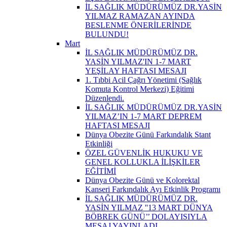
İL SAĞLIK MÜDÜRÜMÜZ DR.YASİN
YILMAZ RAMAZAN AYINDA
BESLENME ÖNERİLERİNDE
BULUNDU!
Mart
İL SAĞLIK MÜDÜRÜMÜZ DR.
YASİN YILMAZ'IN 1-7 MART
YEŞİLAY HAFTASI MESAJI
1. Tıbbi Acil Çağrı Yönetimi (Sağlık
Komuta Kontrol Merkezi) Eğitimi
Düzenlendi.
İL SAĞLIK MÜDÜRÜMÜZ DR.YASİN
YILMAZ’IN 1-7 MART DEPREM
HAFTASI MESAJI
Dünya Obezite Günü Farkındalık Stant
Etkinliği
ÖZEL GÜVENLİK HUKUKU VE
GENEL KOLLUKLA İLİŞKİLER
EĞİTİMİ
Dünya Obezite Günü ve Kolorektal
Kanseri Farkındalık Ayı Etkinlik Programı
İL SAĞLIK MÜDÜRÜMÜZ DR.
YASİN YILMAZ ''13 MART DÜNYA
BÖBREK GÜNÜ’’ DOLAYISIYLA
MESAJ YAYINLADI