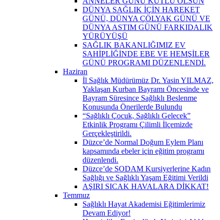
ANNELER GÜNÜ KUTLU OLSUN
DÜNYA SAĞLIK İÇİN HAREKET
GÜNÜ, DÜNYA ÇÖLYAK GÜNÜ VE
DÜNYA ASTIM GÜNÜ FARKIDALIK
YÜRÜYÜŞÜ
SAĞLIK BAKANLIĞIMIZ EV
SAHİPLİĞİNDE EBE VE HEMŞİLER
GÜNÜ PROGRAMI DÜZENLENDİ.
Haziran
İl Sağlık Müdürümüz Dr. Yasin YILMAZ,
Yaklaşan Kurban Bayramı Öncesinde ve
Bayram Süresince Sağlıklı Beslenme
Konusunda Önerilerde Bulundu
“Sağlıklı Çocuk, Sağlıklı Gelecek”
Etkinlik Programı Çilimli İlçemizde
Gerçekleştirildi.
Düzce’de Normal Doğum Eylem Planı
kapsamında ebeler için eğitim programı
düzenlendi.
Düzce’de SODAM Kursiyerlerine Kadın
Sağlığı ve Sağlıklı Yaşam Eğitimi Verildi
AŞIRI SICAK HAVALARA DİKKAT!
Temmuz
Sağlıklı Hayat Akademisi Eğitimlerimiz
Devam Ediyor!