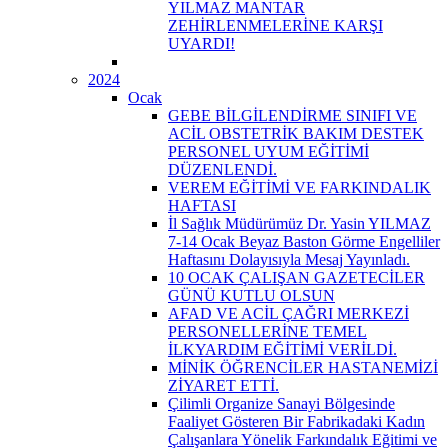
YILMAZ MANTAR
ZEHİRLENMELERİNE KARŞI
UYARDI!
2024
Ocak
GEBE BİLGİLENDİRME SINIFI VE
ACİL OBSTETRİK BAKIM DESTEK
PERSONEL UYUM EĞİTİMİ
DÜZENLENDİ.
VEREM EĞİTİMİ VE FARKINDALIK
HAFTASI
İl Sağlık Müdürümüz Dr. Yasin YILMAZ
7-14 Ocak Beyaz Baston Görme Engelliler
Haftasını Dolayısıyla Mesaj Yayınladı.
10 OCAK ÇALIŞAN GAZETECİLER
GÜNÜ KUTLU OLSUN
AFAD VE ACİL ÇAĞRI MERKEZİ
PERSONELLERİNE TEMEL
İLKYARDIM EĞİTİMİ VERİLDİ.
MİNİK ÖĞRENCİLER HASTANEMİZİ
ZİYARET ETTİ.
Çilimli Organize Sanayi Bölgesinde
Faaliyet Gösteren Bir Fabrikadaki Kadın
Çalışanlara Yönelik Farkındalık Eğitimi ve