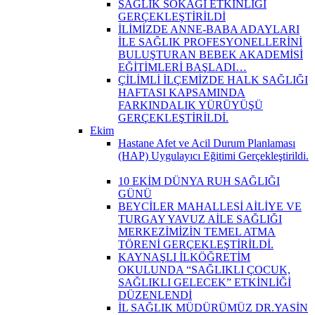
SAĞLIK SOKAĞI ETKİNLİĞİ
GERÇEKLEŞTİRİLDİ
İLİMİZDE ANNE-BABA ADAYLARI
İLE SAĞLIK PROFESYONELLERİNİ
BULUŞTURAN BEBEK AKADEMİSİ
EĞİTİMLERİ BAŞLADI…
ÇİLİMLİ İLÇEMİZDE HALK SAĞLIĞI
HAFTASI KAPSAMINDA
FARKINDALIK YÜRÜYÜŞÜ
GERÇEKLEŞTİRİLDİ.
Ekim
Hastane Afet ve Acil Durum Planlaması
(HAP) Uygulayıcı Eğitimi Gerçekleştirildi.
10 EKİM DÜNYA RUH SAĞLIĞI
GÜNÜ
BEYCİLER MAHALLESİ AİLİYE VE
TURGAY YAVUZ AİLE SAĞLIĞI
MERKEZİMİZİN TEMEL ATMA
TÖRENİ GERÇEKLEŞTİRİLDİ.
KAYNAŞLI İLKÖĞRETİM
OKULUNDA “SAĞLIKLI ÇOCUK,
SAĞLIKLI GELECEK” ETKİNLİĞİ
DÜZENLENDİ
İL SAĞLIK MÜDÜRÜMÜZ DR.YASİN