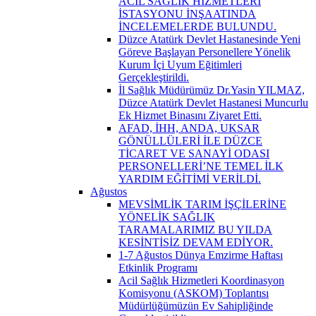
ACİL SAĞLIK HİZMETLERİ
İSTASYONU İNŞAATINDA
İNCELEMELERDE BULUNDU.
Düzce Atatürk Devlet Hastanesinde Yeni
Göreve Başlayan Personellere Yönelik
Kurum İçi Uyum Eğitimleri
Gerçekleştirildi.
İl Sağlık Müdürümüz Dr.Yasin YILMAZ,
Düzce Atatürk Devlet Hastanesi Muncurlu
Ek Hizmet Binasını Ziyaret Etti.
AFAD, İHH, ANDA, UKSAR
GÖNÜLLÜLERİ İLE DÜZCE
TİCARET VE SANAYİ ODASI
PERSONELLERİ’NE TEMEL İLK
YARDIM EĞİTİMİ VERİLDİ.
Ağustos
MEVSİMLİK TARIM İŞÇİLERİNE
YÖNELİK SAĞLIK
TARAMALARIMIZ BU YILDA
KESİNTİSİZ DEVAM EDİYOR.
1-7 Ağustos Dünya Emzirme Haftası
Etkinlik Programı
Acil Sağlık Hizmetleri Koordinasyon
Komisyonu (ASKOM) Toplantısı
Müdürlüğümüzün Ev Sahipliğinde