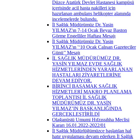
Düzce Atatürk Devlet Hastanesi kampüsü
içerisinde acil hasta nakilleri için
hazırlanan ambulans helikopter alanında
incelemelerde bulundu.
İl Sağlık Müdürümüz Dr. Yasin
YILMAZ'ın 7-14 Ocak Beyaz Baston
Görme Engelliler Haftası Mesajı
İl Sağlık Müdürümüz Dr. Yasin
YILMAZ'ın '‘10 Ocak Çalışan Gazeteciler
Günü’' Mesajı
İL SAĞLIK MÜDÜRÜMÜZ DR.
YASİN YILMAZ EVDE SAĞLIK
HİZMETLERİNDEN YARARLANAN
HASTALARI ZİYARETLERİNE
DEVAM EDİYOR.
BİRİNCİ BASAMAK SAĞLIK
HİZMETLERİ MAKRO PLANLAMA
TOPLANTISI İL SAĞLIK
MÜDÜRÜMÜZ DR. YASİN
YILMAZ’IN BAŞKANLIĞINDA
GERÇEKLEŞTİRİLDİ
Olağanüstü Umumi Hıfzıssıhha Meclisi
Kararı 16.01.2022-2022/01
İl Sağlık Müdürlüğümüzce başlatılan hal
hatır uygulaması devam ederken İl Sağlık