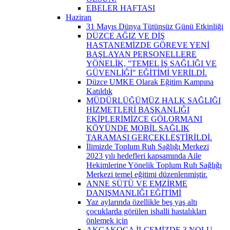
EBELER HAFTASI
Haziran
31 Mayıs Dünya Tütünsüz Günü Etkinliği
DÜZCE AĞIZ VE DİŞ
HASTANEMİZDE GÖREVE YENİ
BAŞLAYAN PERSONELLERE
YÖNELİK, "TEMEL İŞ SAĞLIĞI VE
GÜVENLİĞİ" EĞİTİMİ VERİLDİ.
Düzce UMKE Olarak Eğitim Kampına
Katıldık
MÜDÜRLÜĞÜMÜZ HALK SAĞLIĞI
HİZMETLERİ BAŞKANLIĞI
EKİPLERİMİZCE GÖLORMANI
KÖYÜNDE MOBİL SAĞLIK
TARAMASI GERÇEKLEŞTİRİLDİ.
İlimizde Toplum Ruh Sağlığı Merkezi
2023 yılı hedefleri kapsamında Aile
Hekimlerine Yönelik Toplum Ruh Sağlığı
Merkezi temel eğitimi düzenlenmiştir.
ANNE SÜTÜ VE EMZİRME
DANIŞMANLIĞI EĞİTİMİ
Yaz aylarında özellikle beş yaş altı
çocuklarda görülen ishalli hastalıkları
önlemek için
AKÇAKOCA İLÇEMİZDE 3 NOLU