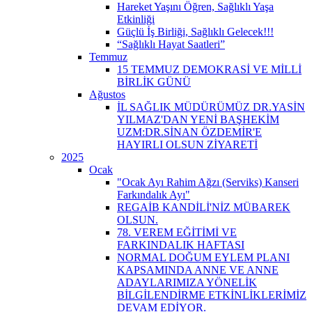
Hareket Yaşını Öğren, Sağlıklı Yaşa
Etkinliği
Güçlü İş Birliği, Sağlıklı Gelecek!!!
“Sağlıklı Hayat Saatleri”
Temmuz
15 TEMMUZ DEMOKRASİ VE MİLLİ
BİRLİK GÜNÜ
Ağustos
İL SAĞLIK MÜDÜRÜMÜZ DR.YASİN
YILMAZ'DAN YENİ BAŞHEKİM
UZM:DR.SİNAN ÖZDEMİR'E
HAYIRLI OLSUN ZİYARETİ
2025
Ocak
"Ocak Ayı Rahim Ağzı (Serviks) Kanseri
Farkındalık Ayı"
REGAİB KANDİLİ'NİZ MÜBAREK
OLSUN.
78. VEREM EĞİTİMİ VE
FARKINDALIK HAFTASI
NORMAL DOĞUM EYLEM PLANI
KAPSAMINDA ANNE VE ANNE
ADAYLARIMIZA YÖNELİK
BİLGİLENDİRME ETKİNLİKLERİMİZ
DEVAM EDİYOR.