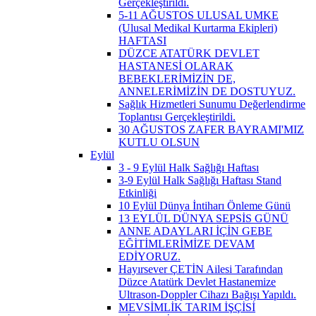
Gerçekleştirildi.
5-11 AĞUSTOS ULUSAL UMKE
(Ulusal Medikal Kurtarma Ekipleri)
HAFTASI
DÜZCE ATATÜRK DEVLET
HASTANESİ OLARAK
BEBEKLERİMİZİN DE,
ANNELERİMİZİN DE DOSTUYUZ.
Sağlık Hizmetleri Sunumu Değerlendirme
Toplantısı Gerçekleştirildi.
30 AĞUSTOS ZAFER BAYRAMI'MIZ
KUTLU OLSUN
Eylül
3 - 9 Eylül Halk Sağlığı Haftası
3-9 Eylül Halk Sağlığı Haftası Stand
Etkinliği
10 Eylül Dünya İntiharı Önleme Günü
13 EYLÜL DÜNYA SEPSİS GÜNÜ
ANNE ADAYLARI İÇİN GEBE
EĞİTİMLERİMİZE DEVAM
EDİYORUZ.
Hayırsever ÇETİN Ailesi Tarafından
Düzce Atatürk Devlet Hastanemize
Ultrason-Doppler Cihazı Bağışı Yapıldı.
MEVSİMLİK TARIM İŞÇİSİ