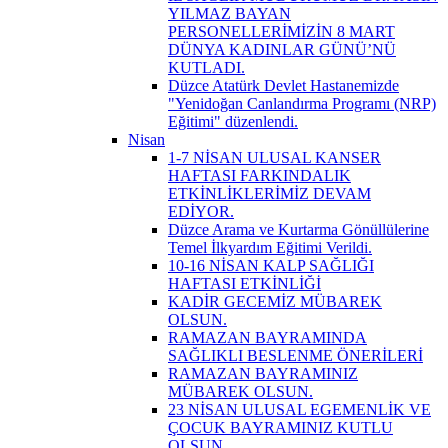
YILMAZ BAYAN
PERSONELLERİMİZİN 8 MART
DÜNYA KADINLAR GÜNÜ’NÜ
KUTLADI.
Düzce Atatürk Devlet Hastanemizde
"Yenidoğan Canlandırma Programı (NRP)
Eğitimi" düzenlendi.
Nisan
1-7 NİSAN ULUSAL KANSER
HAFTASI FARKINDALIK
ETKİNLİKLERİMİZ DEVAM
EDİYOR.
Düzce Arama ve Kurtarma Gönüllülerine
Temel İlkyardım Eğitimi Verildi.
10-16 NİSAN KALP SAĞLIĞI
HAFTASI ETKİNLİĞİ
KADİR GECEMİZ MÜBAREK
OLSUN.
RAMAZAN BAYRAMINDA
SAĞLIKLI BESLENME ÖNERİLERİ
RAMAZAN BAYRAMINIZ
MÜBAREK OLSUN.
23 NİSAN ULUSAL EGEMENLİK VE
ÇOCUK BAYRAMINIZ KUTLU
OLSUN.