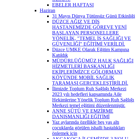
EBELER HAFTASI
Haziran
31 Mayıs Dünya Tütünsüz Günü Etkinliği
DÜZCE AĞIZ VE DİŞ
HASTANEMİZDE GÖREVE YENİ
BAŞLAYAN PERSONELLERE
YÖNELİK, "TEMEL İŞ SAĞLIĞI VE
GÜVENLİĞİ" EĞİTİMİ VERİLDİ.
Düzce UMKE Olarak Eğitim Kampına
Katıldık
MÜDÜRLÜĞÜMÜZ HALK SAĞLIĞI
HİZMETLERİ BAŞKANLIĞI
EKİPLERİMİZCE GÖLORMANI
KÖYÜNDE MOBİL SAĞLIK
TARAMASI GERÇEKLEŞTİRİLDİ.
İlimizde Toplum Ruh Sağlığı Merkezi
2023 yılı hedefleri kapsamında Aile
Hekimlerine Yönelik Toplum Ruh Sağlığı
Merkezi temel eğitimi düzenlenmiştir.
ANNE SÜTÜ VE EMZİRME
DANIŞMANLIĞI EĞİTİMİ
Yaz aylarında özellikle beş yaş altı
çocuklarda görülen ishalli hastalıkları
önlemek için
AKÇAKOCA İLÇEMİZDE 3 NOLU