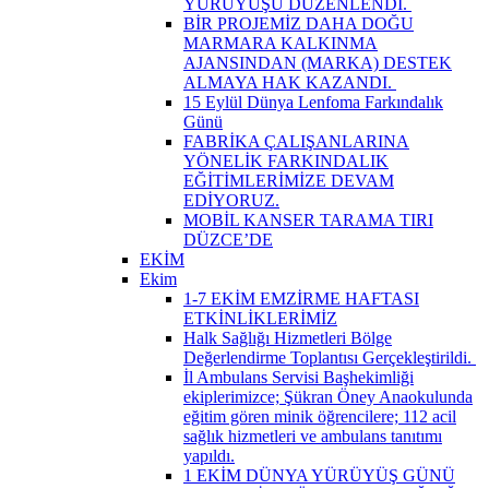
YÜRÜYÜŞÜ DÜZENLENDİ. ​
BİR PROJEMİZ DAHA DOĞU
MARMARA KALKINMA
AJANSINDAN (MARKA) DESTEK
ALMAYA HAK KAZANDI. ​
15 Eylül Dünya Lenfoma Farkındalık
Günü
FABRİKA ÇALIŞANLARINA
YÖNELİK FARKINDALIK
EĞİTİMLERİMİZE DEVAM
EDİYORUZ.
MOBİL KANSER TARAMA TIRI
DÜZCE’DE
EKİM
Ekim
1-7 EKİM EMZİRME HAFTASI
ETKİNLİKLERİMİZ
Halk Sağlığı Hizmetleri Bölge
Değerlendirme Toplantısı Gerçekleştirildi. ​
İl Ambulans Servisi Başhekimliği
ekiplerimizce; Şükran Öney Anaokulunda
eğitim gören minik öğrencilere; 112 acil
sağlık hizmetleri ve ambulans tanıtımı
yapıldı.
1 EKİM DÜNYA YÜRÜYÜŞ GÜNÜ