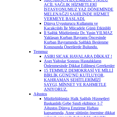
ACİL SAĞLIK HİZMETLERİ
İSTASYONUMUZ YAZ DÖNEMİNDE
MELENAĞZI SAHİLİNDE HİZMET
VERMEYE BAŞLADI.
Dünya Uyuşturucu Kullanımı ve
Kaçakçılığı İle Mücadele Günü Etkinliği
İl Sağlık Müdürümüz Dr. Yasin YILMAZ
Yaklaşan Kurban Bayramı Öncesinde
Kurban Bayramında Sağlıklı Beslenme
Konusunda Önerilerde Bulundu.
Temmuz
AŞIRI SICAK HAVALARA DİKKAT !
Aşırı Yağışlar Sonrası Hastalıkların
Önlenmesinde Dikkat Edilmesi Gerekenler
15 TEMMUZ DEMOKRASİ VE MİLLİ
BİRLİK GÜNÜ'NÜ KUTLUYOR,
KAHRAMAN ŞEHİTLERİMİZİ
SAYGI, MİNNET VE RAHMETLE
ANIYORUZ.
Ağustos
Müdürlüğümüz Halk Sağlığı Hizmetleri
Başkanlığı Gebe Sınıfı ekibince 1-7
Ağustos Dünya Emzirme Haftası
kapsamında, Anne sütünün önemine dikkat