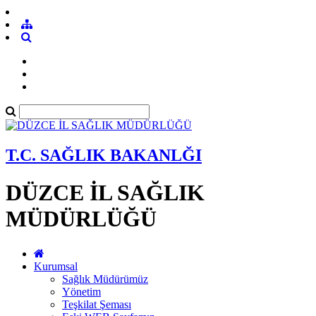
T.C. SAĞLIK BAKANLĞI
DÜZCE İL SAĞLIK
MÜDÜRLÜĞÜ
Kurumsal
Sağlık Müdürümüz
Yönetim
Teşkilat Şeması