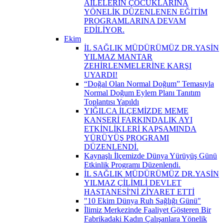
AİLELERİN ÇOCUKLARINA
YÖNELİK DÜZENLENEN EĞİTİM
PROGRAMLARINA DEVAM
EDİLİYOR.
Ekim
İL SAĞLIK MÜDÜRÜMÜZ DR.YASİN
YILMAZ MANTAR
ZEHİRLENMELERİNE KARŞI
UYARDI!
“Doğal Olan Normal Doğum” Temasıyla
Normal Doğum Eylem Planı Tanıtım
Toplantısı Yapıldı
YIĞILCA İLÇEMİZDE MEME
KANSERİ FARKINDALIK AYI
ETKİNLİKLERİ KAPSAMINDA
YÜRÜYÜŞ PROGRAMI
DÜZENLENDİ.
Kaynaşlı İlçemizde Dünya Yürüyüş Günü
Etkinlik Programı Düzenlendi.
İL SAĞLIK MÜDÜRÜMÜZ DR.YASİN
YILMAZ ÇİLİMLİ DEVLET
HASTANESİ'Nİ ZİYARET ETTİ
"10 Ekim Dünya Ruh Sağlığı Günü"
İlimiz Merkezinde Faaliyet Gösteren Bir
Fabrikadaki Kadın Çalışanlara Yönelik