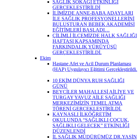
SAĞLIK SOKAĞI ETKİNLİĞİ
GERÇEKLEŞTİRİLDİ
İLİMİZDE ANNE-BABA ADAYLARI
İLE SAĞLIK PROFESYONELLERİNİ
BULUŞTURAN BEBEK AKADEMİSİ
EĞİTİMLERİ BAŞLADI…
ÇİLİMLİ İLÇEMİZDE HALK SAĞLIĞI
HAFTASI KAPSAMINDA
FARKINDALIK YÜRÜYÜŞÜ
GERÇEKLEŞTİRİLDİ.
Ekim
Hastane Afet ve Acil Durum Planlaması
(HAP) Uygulayıcı Eğitimi Gerçekleştirildi.
10 EKİM DÜNYA RUH SAĞLIĞI
GÜNÜ
BEYCİLER MAHALLESİ AİLİYE VE
TURGAY YAVUZ AİLE SAĞLIĞI
MERKEZİMİZİN TEMEL ATMA
TÖRENİ GERÇEKLEŞTİRİLDİ.
KAYNAŞLI İLKÖĞRETİM
OKULUNDA “SAĞLIKLI ÇOCUK,
SAĞLIKLI GELECEK” ETKİNLİĞİ
DÜZENLENDİ
İL SAĞLIK MÜDÜRÜMÜZ DR.YASİN