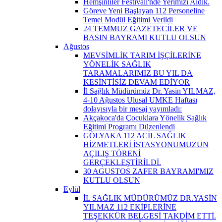
Hemşinliler Festivali'nde Yerimizi Aldık.
Göreve Yeni Başlayan 112 Personeline
Temel Modül Eğitimi Verildi
24 TEMMUZ GAZETECİLER VE
BASIN BAYRAMI KUTLU OLSUN
Ağustos
MEVSİMLİK TARIM İŞÇİLERİNE
YÖNELİK SAĞLIK
TARAMALARIMIZ BU YIL DA
KESİNTİSİZ DEVAM EDİYOR
İl Sağlık Müdürümüz Dr. Yasin YILMAZ,
4-10 Ağustos Ulusal UMKE Haftası
dolayısıyla bir mesaj yayımladı:
Akçakoca'da Çocuklara Yönelik Sağlık
Eğitimi Programı Düzenlendi
GÖLYAKA 112 ACİL SAĞLIK
HİZMETLERİ İSTASYONUMUZUN
AÇILIŞ TÖRENİ
GERÇEKLEŞTİRİLDİ.
30 AGUSTOS ZAFER BAYRAMI'MIZ
KUTLU OLSUN
Eylül
İL SAĞLIK MÜDÜRÜMÜZ DR.YASİN
YILMAZ 112 EKİPLERİNE
TEŞEKKÜR BELGESİ TAKDİM ETTİ.