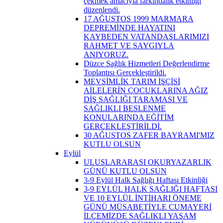
çekmek amacıyla farkındalık etkinliği
düzenlendi.
17 AĞUSTOS 1999 MARMARA
DEPREMİNDE HAYATINI
KAYBEDEN VATANDAŞLARIMIZI
RAHMET VE SAYGIYLA
ANIYORUZ.
Düzce Sağlık Hizmetleri Değerlendirme
Toplantısı Gerçekleştirildi.
MEVSİMLİK TARIM İŞÇİSİ
AİLELERİN ÇOCUKLARINA AĞIZ
DİŞ SAĞLIĞI TARAMASI VE
SAĞLIKLI BESLENME
KONULARINDA EĞİTİM
GERÇEKLEŞTİRİLDİ.
30 AĞUSTOS ZAFER BAYRAMI'MIZ
KUTLU OLSUN
Eylül
ULUSLARARASI OKURYAZARLIK
GÜNÜ KUTLU OLSUN
3-9 Eylül Halk Sağlığı Haftası Etkinliği
3-9 EYLÜL HALK SAĞLIĞI HAFTASI
VE 10 EYLÜL İNTİHARI ÖNEME
GÜNÜ MÜSABETİYLE CUMAYERİ
İLÇEMİZDE SAĞLIKLI YAŞAM