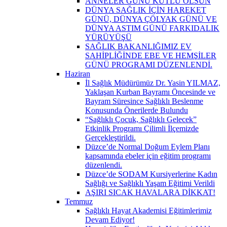
ANNELER GÜNÜ KUTLU OLSUN
DÜNYA SAĞLIK İÇİN HAREKET
GÜNÜ, DÜNYA ÇÖLYAK GÜNÜ VE
DÜNYA ASTIM GÜNÜ FARKIDALIK
YÜRÜYÜŞÜ
SAĞLIK BAKANLIĞIMIZ EV
SAHİPLİĞİNDE EBE VE HEMŞİLER
GÜNÜ PROGRAMI DÜZENLENDİ.
Haziran
İl Sağlık Müdürümüz Dr. Yasin YILMAZ,
Yaklaşan Kurban Bayramı Öncesinde ve
Bayram Süresince Sağlıklı Beslenme
Konusunda Önerilerde Bulundu
“Sağlıklı Çocuk, Sağlıklı Gelecek”
Etkinlik Programı Çilimli İlçemizde
Gerçekleştirildi.
Düzce’de Normal Doğum Eylem Planı
kapsamında ebeler için eğitim programı
düzenlendi.
Düzce’de SODAM Kursiyerlerine Kadın
Sağlığı ve Sağlıklı Yaşam Eğitimi Verildi
AŞIRI SICAK HAVALARA DİKKAT!
Temmuz
Sağlıklı Hayat Akademisi Eğitimlerimiz
Devam Ediyor!