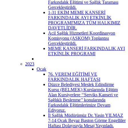
Farkındalık Eğitimi ve Sağlık Taraması
Gerçekleştirildi.
1-31 EKİM MEME KANSERİ
FARKINDALIK AYI ETKİNLİK
PROGRAMI'MIZA TÜM HALKIMIZ
DAVETLİDİR.
Acil Sağlık Hizmetleri Koordinasyon
Komisyonu (ASKOM) Toplantısı
Gerçekleştirildi.
MEME KANSERİ FARKINDALIK AYI
ETKİNLİK PROGRAMI
2023
Ocak
76. VEREM EĞİTİMİ VE
FARKINDALIK HAFTASI
Düzce Belediyesi Meslek Edindirme
Kursu (BELMEK) Kurslarında Eğitim
Alan Kursiyerlere ‘‘Serviks Kanseri ve
Sağlıklı Beslenme’’ konularında
Farkındalık Eğitimlerimize Devam
Ediyoruz.
İl Sağlık Müdürümüz Dr. Yasin YILMAZ
7-14 Ocak Beyaz Baston Görme Engelliler
Haftası Dolayısıyla Mesaj Yayınladı.