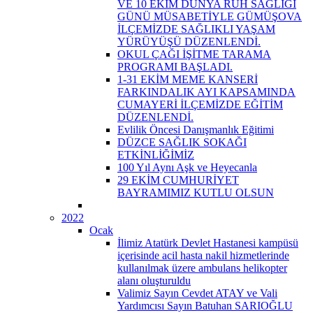
VE 10 EKİM DÜNYA RUH SAĞLIĞI
GÜNÜ MÜSABETİYLE GÜMÜŞOVA
İLÇEMİZDE SAĞLIKLI YAŞAM
YÜRÜYÜŞÜ DÜZENLENDİ.
OKUL ÇAĞI İŞİTME TARAMA
PROGRAMI BAŞLADI.
1-31 EKİM MEME KANSERİ
FARKINDALIK AYI KAPSAMINDA
CUMAYERİ İLÇEMİZDE EĞİTİM
DÜZENLENDİ.
Evlilik Öncesi Danışmanlık Eğitimi
DÜZCE SAĞLIK SOKAĞI
ETKİNLİĞİMİZ
100 Yıl Aynı Aşk ve Heyecanla
29 EKİM CUMHURİYET
BAYRAMIMIZ KUTLU OLSUN
2022
Ocak
İlimiz Atatürk Devlet Hastanesi kampüsü
içerisinde acil hasta nakil hizmetlerinde
kullanılmak üzere ambulans helikopter
alanı oluşturuldu
Valimiz Sayın Cevdet ATAY ve Vali
Yardımcısı Sayın Batuhan SARIOĞLU