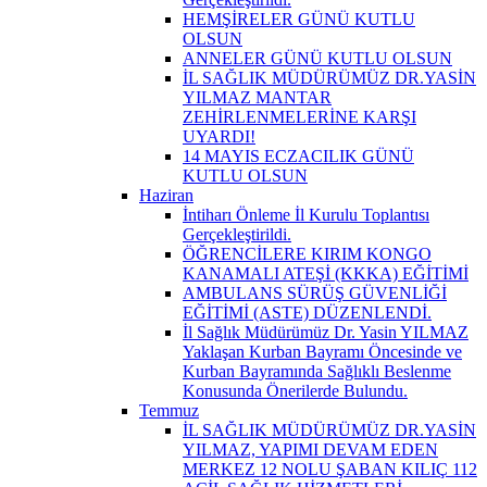
HEMŞİRELER GÜNÜ KUTLU
OLSUN
ANNELER GÜNÜ KUTLU OLSUN
İL SAĞLIK MÜDÜRÜMÜZ DR.YASİN
YILMAZ MANTAR
ZEHİRLENMELERİNE KARŞI
UYARDI!
14 MAYIS ECZACILIK GÜNÜ
KUTLU OLSUN
Haziran
İntiharı Önleme İl Kurulu Toplantısı
Gerçekleştirildi.
ÖĞRENCİLERE KIRIM KONGO
KANAMALI ATEŞİ (KKKA) EĞİTİMİ
AMBULANS SÜRÜŞ GÜVENLİĞİ
EĞİTİMİ (ASTE) DÜZENLENDİ.
İl Sağlık Müdürümüz Dr. Yasin YILMAZ
Yaklaşan Kurban Bayramı Öncesinde ve
Kurban Bayramında Sağlıklı Beslenme
Konusunda Önerilerde Bulundu.
Temmuz
İL SAĞLIK MÜDÜRÜMÜZ DR.YASİN
YILMAZ, YAPIMI DEVAM EDEN
MERKEZ 12 NOLU ŞABAN KILIÇ 112