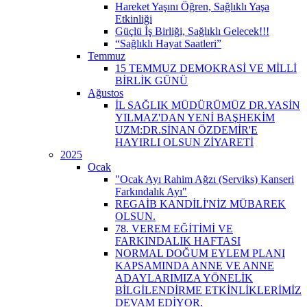
Hareket Yaşını Öğren, Sağlıklı Yaşa
Etkinliği
Güçlü İş Birliği, Sağlıklı Gelecek!!!
“Sağlıklı Hayat Saatleri”
Temmuz
15 TEMMUZ DEMOKRASİ VE MİLLİ
BİRLİK GÜNÜ
Ağustos
İL SAĞLIK MÜDÜRÜMÜZ DR.YASİN
YILMAZ'DAN YENİ BAŞHEKİM
UZM:DR.SİNAN ÖZDEMİR'E
HAYIRLI OLSUN ZİYARETİ
2025
Ocak
"Ocak Ayı Rahim Ağzı (Serviks) Kanseri
Farkındalık Ayı"
REGAİB KANDİLİ'NİZ MÜBAREK
OLSUN.
78. VEREM EĞİTİMİ VE
FARKINDALIK HAFTASI
NORMAL DOĞUM EYLEM PLANI
KAPSAMINDA ANNE VE ANNE
ADAYLARIMIZA YÖNELİK
BİLGİLENDİRME ETKİNLİKLERİMİZ
DEVAM EDİYOR.