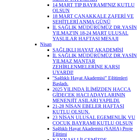
14 MART TIP BAYRAMI'NIZ KUTLU
OLSUN
18 MART ÇANAKKALE ZAFERİ VE
ŞEHİTLERİ ANMA GÜNÜ
İL SAĞLIK MÜDÜRÜMÜZ DR.YASİN
YILMAZ'IN 18-24 MART ULUSAL
YAŞLILAR HAFTASI MESAJI
Nisan
SAĞLIKLI HAYAT AKADEMİSİ
İL SAĞLIK MÜDÜRÜMÜZ DR.YASİN
YILMAZ MANTAR
ZEHİRLENMELERİNE KARŞI
UYARDI!
''Sağlıklı Hayat Akademisi” Eğitimleri
Başladı.
2025 YILINDA İLİMİZDEN HACCA
GİDECEK HACI ADAYLARININ
MENENJİT AŞILARI YAPILDI.
21-28 NİSAN EBELER HAFTASI
KUTLU OLSUN.
23 NİSAN ULUSAL EGEMENLİK VU
ÇOCUK BAYRAMI KUTLU OLSUN
Sağlıklı Hayat Akademisi (SAHA) Proje
Eğitimi
KAYNAŞLI İLÇEMİZDE