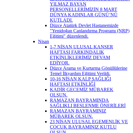
YILMAZ BAYAN
PERSONELLERİMİZİN 8 MART
DÜNYA KADINLAR GÜNÜ’NÜ
KUTLADI.
Düzce Atatürk Devlet Hastanemizde
"Yenidoğan Canlandırma Programı (NRP)
Eğitimi" düzenlendi.
Nisan
1-7 NİSAN ULUSAL KANSER
HAFTASI FARKINDALIK
ETKİNLİKLERİMİZ DEVAM
EDİYOR.
Düzce Arama ve Kurtarma Gönüllülerine
Temel İlkyardım Eğitimi Verildi.
10-16 NİSAN KALP SAĞLIĞI
HAFTASI ETKİNLİĞİ
KADİR GECEMİZ MÜBAREK
OLSUN.
RAMAZAN BAYRAMINDA
SAĞLIKLI BESLENME ÖNERİLERİ
RAMAZAN BAYRAMINIZ
MÜBAREK OLSUN.
23 NİSAN ULUSAL EGEMENLİK VE
ÇOCUK BAYRAMINIZ KUTLU
OLSUN.