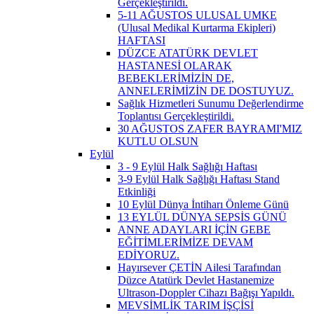
Gerçekleştirildi.
5-11 AĞUSTOS ULUSAL UMKE
(Ulusal Medikal Kurtarma Ekipleri)
HAFTASI
DÜZCE ATATÜRK DEVLET
HASTANESİ OLARAK
BEBEKLERİMİZİN DE,
ANNELERİMİZİN DE DOSTUYUZ.
Sağlık Hizmetleri Sunumu Değerlendirme
Toplantısı Gerçekleştirildi.
30 AĞUSTOS ZAFER BAYRAMI'MIZ
KUTLU OLSUN
Eylül
3 - 9 Eylül Halk Sağlığı Haftası
3-9 Eylül Halk Sağlığı Haftası Stand
Etkinliği
10 Eylül Dünya İntiharı Önleme Günü
13 EYLÜL DÜNYA SEPSİS GÜNÜ
ANNE ADAYLARI İÇİN GEBE
EĞİTİMLERİMİZE DEVAM
EDİYORUZ.
Hayırsever ÇETİN Ailesi Tarafından
Düzce Atatürk Devlet Hastanemize
Ultrason-Doppler Cihazı Bağışı Yapıldı.
MEVSİMLİK TARIM İŞÇİSİ