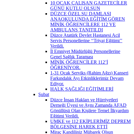
10 OCAK ÇALIŞAN GAZETECİLER
GÜNÜ KUTLU OLSUN
DÜZCE ÖZEL SU DAMLASI
ANAOKULUNDA EĞİTİM GÖREN
MİNİK ÖĞRENCİLERE 112 VE
AMBULANS TANITILDI
Düzce Atatürk Devlet Hastanesi Acil
Servis Personellerine ‘‘Triyaj Eğitimi’’
Verildi.
İl Emniyet Müdürlüğü Personellerine
Genel Sağlık Taraması
MİNİK ÖĞRENCİLER 112’İ
ÖĞRENİYOR.
1-31 Ocak Serviks (Rahim Ağzı) Kanseri
Farkındalık Ayı Etkinliklerimiz Devam
Ediyor.
HALK SAĞLIĞI EĞİTİMLERİ
Şubat
Düzce İnsan Hakları ve Hürriyetleri
Derneği Üyesi ve Aynı Zamanda AFAD
Gönüllüsü Olan Kişilere Temel İlkyardım
Eğitimi Verildi.
UMKE ve 112 EKİPLERİMİZ DEPREM
BÖLGESİNE HAREK ETTİ
Miraç Kandiliniz Mübarek Olsun