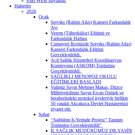
Eski WEB Sayfamız
Haberler
2026
Ocak
Serviks (Rahim Ağzı) Kanseri Farkındalık
Ayı
Verem (Tüberküloz) Eğitimi ve
Farkındalık Haftası
Cumayeri İlçemizde Serviks (Rahim Ağzı)
Kanseri Farkındalık Eğitimi
Gerçekleştirildi. ​
Acil Sağlık Hizmetleri Koordinasyon
Komisyonu (ASKOM) Toplantısı
Gerçekleştirildi. ​
SAĞLIKLI MENOPOZ OKULU
EĞİTİMLERİ BAŞLADI
Valimiz Sayın Mehmet Makas, Düzce
Milletvekilimiz Sayın Ercan Öztürk ve
beraberindeki protokol üyeleriyle birlikte
50 yataklı Akçakoca Devlet Hastanemizi
ziyaret etti.
Şubat
‘‘Sağlığım İş Yerinde Projesi’’ Tanıtım
Toplantısı Gerçekleştirildi" ​
İL SAĞLIK MÜDÜRÜMÜZ DR.YASİN