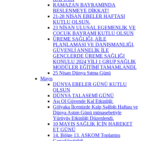
RAMAZAN BAYRAMINDA
BESLENMEYE DİKKAT!
21-28 NİSAN EBELER HAFTASI
KUTLU OLSUN.
23 NİSAN ULUSAL EGEMENLİK VE
ÇOCUK BAYRAMI KUTLU OLSUN
ÜREME SAĞLIĞI, AİLE
PLANLAMASI VE DANIŞMANLIĞI,
GÜVENLİ ANNELİK İLE
GENÇLERDE ÜREME SAĞLIĞI
KONULU 2024 YILI 1 GRUP SAĞLIK
MODÜLER EĞİTİMİ TAMAMLANDI.
25 Nisan Dünya Sıtma Günü
Mayıs
DÜNYA EBELER GÜNÜ KUTLU
OLSUN
DÜNYA TALASEMİ GÜNÜ
Aşı Ol Güvende Kal Etkinliği ​
Gölyaka İlçemizde Kalp Sağlığı Haftası ve
Dünya Astım Günü münasebetiyle
Yürüyüş Etkinliği Düzenlendi.
10 MAYIS SAĞLIK İÇİN HAREKET
ET GÜNÜ
14. Bölge 13. ASKOM Toplantısı
Gerçekleştirildi.