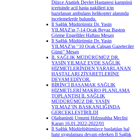
Düzce Atatürk Devlet Hastanesi kampüsü
içerisinde acil hasta nakilleri için
hazırlanan ambulans helikopter alanında
incelemelerde bulundu.
İl Sağlık Müdürümüz Dr. Yasin
YILMAZ'ın 7-14 Ocak Beyaz Baston
Görme Engelliler Haftası Mesajı
İl Sağlık Müdürümüz Dr. Yasin
YILMAZ'ın '‘10 Ocak Çalışan Gazeteciler
Günü’' Mesajı
İL SAĞLIK MÜDÜRÜMÜZ DR.
YASİN YILMAZ EVDE SAĞLIK
HİZMETLERİNDEN YARARLANAN
HASTALARI ZİYARETLERİNE
DEVAM EDİYOR.
BİRİNCİ BASAMAK SAĞLIK
HİZMETLERİ MAKRO PLANLAMA
TOPLANTISI İL SAĞLIK
MÜDÜRÜMÜZ DR. YASİN
YILMAZ’IN BAŞKANLIĞINDA
GERÇEKLEŞTİRİLDİ
Olağanüstü Umumi Hıfzıssıhha Meclisi
Kararı 16.01.2022-2022/01
İl Sağlık Müdürlüğümüzce başlatılan hal
hatır uygulaması devam ederken İl Sağlık