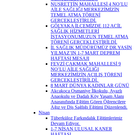
NUSRETTİN MAHALLESİ 4 NO’LU
AİLE SAĞLIĞI MERKEZİMİZİN
TEMEL ATMA TÖRENİ
GERÇEKLEŞTİRLDİ.
GÖLYAKA İLÇEMİZDE 112 ACİL
SAĞLIK HİZMETLERİ
İSTASYONUMUZUN TEMEL ATMA
TÖRENİ GERÇEKLEŞTİRİLDİ.
İL SAĞLIK MÜDÜRÜMÜZ DR.YASİN
YILMAZ’IN 1-7 MART DEPREM
HAFTASI MESAJI
FEVZİ ÇAKMAK MAHALLESİ 9
NO’LU AİLE SAĞLIĞI
MERKEZİMİZİN AÇILIŞ TÖRENİ
GERÇEKLEŞTİRİLDİ. ​
8 MART DÜNYA KADINLAR GÜNÜ
Akçakoca Osmaniye İlkokulu, Ayazlı
Anaokulu ve Dadalı Köy Yaşam Alanı
Anasınıfında Eğitim Gören Öğrencilere
Ağız ve Diş Sağlığı Eğitimi Düzenlendi.
Nisan
Tüberküloz Farkındalık Eğitimlerimiz
Devam Ediyor. ​
1-7 NİSAN ULUSAL KANER
HAFTASI