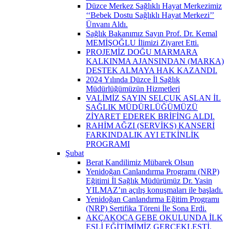
Düzce Merkez Sağlıklı Hayat Merkezimiz
‘‘Bebek Dostu Sağlıklı Hayat Merkezi’’
Ünvanı Aldı.
Sağlık Bakanımız Sayın Prof. Dr. Kemal
MEMİŞOĞLU İlimizi Ziyaret Etti.
PROJEMİZ DOĞU MARMARA
KALKINMA AJANSINDAN (MARKA)
DESTEK ALMAYA HAK KAZANDI.
2024 Yılında Düzce İl Sağlık
Müdürlüğümüzün Hizmetleri
VALİMİZ SAYIN SELÇUK ASLAN İL
SAĞLIK MÜDÜRLÜĞÜMÜZÜ
ZİYARET EDEREK BRİFİNG ALDI.
RAHİM AĞZI (SERVİKS) KANSERİ
FARKINDALIK AYI ETKİNLİK
PROGRAMI
Şubat
Berat Kandilimiz Mübarek Olsun
Yenidoğan Canlandırma Programı (NRP)
Eğitimi İl Sağlık Müdürümüz Dr. Yasin
YILMAZ’ın açılış konuşmaları ile başladı.
Yenidoğan Canlandırma Eğitim Programı
(NRP) Sertifika Töreni İle Sona Erdi.
AKÇAKOCA GEBE OKULUNDA İLK
EŞLİ EĞİTİMİMİZ GERÇEKLEŞTİ.