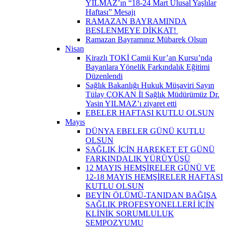
YILMAZ’ın “18-24 Mart Ulusal Yaşlılar
Haftası” Mesajı
RAMAZAN BAYRAMINDA
BESLENMEYE DİKKAT! ​
Ramazan Bayramınız Mübarek Olsun
Nisan
Kirazlı TOKİ Camii Kur’an Kursu’nda
Bayanlara Yönelik Farkındalık Eğitimi
Düzenlendi
Sağlık Bakanlığı Hukuk Müşaviri Sayın
Tülay ÇOKAN İl Sağlık Müdürümüz Dr.
Yasin YILMAZ’ı ziyaret etti
EBELER HAFTASI KUTLU OLSUN
Mayıs
DÜNYA EBELER GÜNÜ KUTLU
OLSUN
SAĞLIK İÇİN HAREKET ET GÜNÜ
FARKINDALIK YÜRÜYÜŞÜ
12 MAYIS HEMŞİRELER GÜNÜ VE
12-18 MAYIS HEMŞİRELER HAFTASI
KUTLU OLSUN
BEYİN ÖLÜMÜ-TANIDAN BAĞIŞA
SAĞLIK PROFESYONELLERİ İÇİN
KLİNİK SORUMLULUK
SEMPOZYUMU