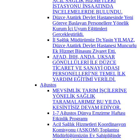
ACİL SAĞLIK HİZMETLERİ
İSTASYONU İNŞAATINDA
İNCELEMELERDE BULUNDU.
Düzce Atatürk Devlet Hastanesinde Yeni
Göreve Başlayan Personellere Yönelik
Kurum İçi Uyum Eğitimleri
Gerçekleştirildi.
İl Sağlık Müdürümüz Dr.Yasin YILMAZ,
Düzce Atatürk Devlet Hastanesi Muncurlu
Ek Hizmet Binasını Ziyaret Etti.
AFAD, İHH, ANDA, UKSAR
GÖNÜLLÜLERİ İLE DÜZCE
TİCARET VE SANAYİ ODASI
PERSONELLERİ’NE TEMEL İLK
YARDIM EĞİTİMİ VERİLDİ.
Ağustos
MEVSİMLİK TARIM İŞÇİLERİNE
YÖNELİK SAĞLIK
TARAMALARIMIZ BU YILDA
KESİNTİSİZ DEVAM EDİYOR.
1-7 Ağustos Dünya Emzirme Haftası
Etkinlik Programı
Acil Sağlık Hizmetleri Koordinasyon
Komisyonu (ASKOM) Toplantısı
Müdürlüğümüzün Ev Sahipliğinde