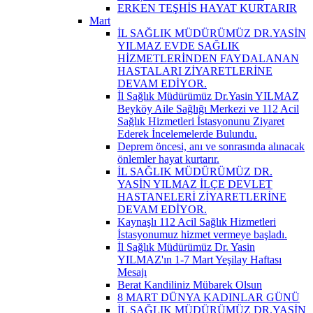
ERKEN TEŞHİS HAYAT KURTARIR
Mart
İL SAĞLIK MÜDÜRÜMÜZ DR.YASİN
YILMAZ EVDE SAĞLIK
HİZMETLERİNDEN FAYDALANAN
HASTALARI ZİYARETLERİNE
DEVAM EDİYOR.
İl Sağlık Müdürümüz Dr.Yasin YILMAZ
Beyköy Aile Sağlığı Merkezi ve 112 Acil
Sağlık Hizmetleri İstasyonunu Ziyaret
Ederek İncelemelerde Bulundu.
Deprem öncesi, anı ve sonrasında alınacak
önlemler hayat kurtarır.
İL SAĞLIK MÜDÜRÜMÜZ DR.
YASİN YILMAZ İLÇE DEVLET
HASTANELERİ ZİYARETLERİNE
DEVAM EDİYOR.
Kaynaşlı 112 Acil Sağlık Hizmetleri
İstasyonumuz hizmet vermeye başladı.
İl Sağlık Müdürümüz Dr. Yasin
YILMAZ'ın 1-7 Mart Yeşilay Haftası
Mesajı
Berat Kandiliniz Mübarek Olsun
8 MART DÜNYA KADINLAR GÜNÜ
İL SAĞLIK MÜDÜRÜMÜZ DR.YASİN