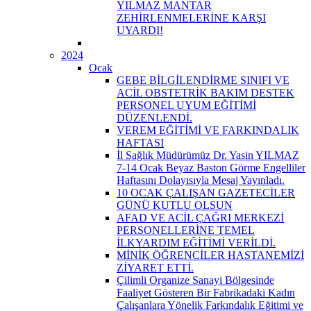
YILMAZ MANTAR
ZEHİRLENMELERİNE KARŞI
UYARDI!
2024
Ocak
GEBE BİLGİLENDİRME SINIFI VE
ACİL OBSTETRİK BAKIM DESTEK
PERSONEL UYUM EĞİTİMİ
DÜZENLENDİ.
VEREM EĞİTİMİ VE FARKINDALIK
HAFTASI
İl Sağlık Müdürümüz Dr. Yasin YILMAZ
7-14 Ocak Beyaz Baston Görme Engelliler
Haftasını Dolayısıyla Mesaj Yayınladı.
10 OCAK ÇALIŞAN GAZETECİLER
GÜNÜ KUTLU OLSUN
AFAD VE ACİL ÇAĞRI MERKEZİ
PERSONELLERİNE TEMEL
İLKYARDIM EĞİTİMİ VERİLDİ.
MİNİK ÖĞRENCİLER HASTANEMİZİ
ZİYARET ETTİ.
Çilimli Organize Sanayi Bölgesinde
Faaliyet Gösteren Bir Fabrikadaki Kadın
Çalışanlara Yönelik Farkındalık Eğitimi ve