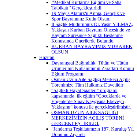
‘‘Medikal Kurtarma Eğitimi ve Saha
Tatbikatı’’ Gerçekleştirildi ​
19 Mayıs Atatürk'ü Anma, Gençlik ve
Spor Bayramınız Kutlu Olsun.
İl Sağlık Müdürümüz Dr. Yasin YILMAZ,
Yaklaşan Kurban Bayramı Öncesinde ve
Bayram Süresince Sağlıklı Beslenme
Konusunda Önerilerde Bulundu
KURBAN BAYRAMIMIZ MÜBAREK
OLSUN
Haziran
Davranışsal Bağımlılık, Tütün ve Tütün
Ürünlerinin Kullanımının Zararları Konulu
Eğitim Programı
Osman Uzun Aile Sağlığı Merkezi Açılış
Törenimize Tüm Halkımız Davetlidir
“Sağlıklı Hayat Saatleri” programı
kapsamında, ilk eğitim “Çocuklarda ve
Ergenlerde Sınav Kaygısına Ebeveyn
Yaklaşımı” konusu ile gerçekleştirilmiştir.
OSMAN UZUN AİLE SAĞLIĞI
MERKEZİMİZİN AÇILIŞ TÖRENİ
GERÇEKLEŞTİRİLDİ.
“Jandarma Teşkilatımızın 187. Kuruluş Yıl
Dönümü Ziyareti