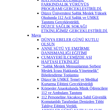
FARKINDALIK YÜRÜYÜŞ
PROGRAMI GERÇEKLEŞTİRİLDİ.
Düzce Üniversitesi Sağlık Meslek Yüksek
Okulunda 112 Acil Sağlık ve UMKE
Tanıtımı Gerçekleştirildi.
DÜZCE SAĞLIK SOKAĞI
ETKİNLİĞİMİZ GERÇEKLEŞTİRİLDİ.
Mayıs
DÜNYA EBELER GÜNÜ KUTLU
OLSUN
ANNE SÜTÜ VE EMZİRME
DANIŞMANLIĞI EĞİTİMİ
CUMAYERİ İLÇEMİZDE AŞI
HAFTASI ETKİNLİĞİ
"Sağlık Meslek Mensuplarının Serbest
Meslek İcrası Hakkında Yönetmelik"
Bilgilendirme Toplantısı
Düzce’de UMKE Temel ve Medikal
Kurtarma Eğitimi Gerçekleştirildi
Körpeşler Anaokulunda Minik Öğrencilere
112 ve Ambulans Tanıtımı
112 Personeline Akçakoca Sahil Güvenlik
Komutanlığı Tarafından Denizden Tıbbi
Tahliye Eğitimi Verildi.