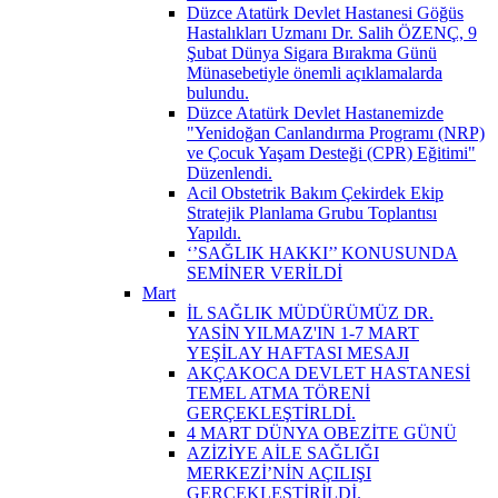
Düzce Atatürk Devlet Hastanesi Göğüs
Hastalıkları Uzmanı Dr. Salih ÖZENÇ, 9
Şubat Dünya Sigara Bırakma Günü
Münasebetiyle önemli açıklamalarda
bulundu.
Düzce Atatürk Devlet Hastanemizde
"Yenidoğan Canlandırma Programı (NRP)
ve Çocuk Yaşam Desteği (CPR) Eğitimi"
Düzenlendi.
Acil Obstetrik Bakım Çekirdek Ekip
Stratejik Planlama Grubu Toplantısı
Yapıldı.
‘’SAĞLIK HAKKI’’ KONUSUNDA
SEMİNER VERİLDİ
Mart
İL SAĞLIK MÜDÜRÜMÜZ DR.
YASİN YILMAZ'IN 1-7 MART
YEŞİLAY HAFTASI MESAJI
AKÇAKOCA DEVLET HASTANESİ
TEMEL ATMA TÖRENİ
GERÇEKLEŞTİRLDİ.
4 MART DÜNYA OBEZİTE GÜNÜ
AZİZİYE AİLE SAĞLIĞI
MERKEZİ’NİN AÇILIŞI
GERÇEKLEŞTİRİLDİ.