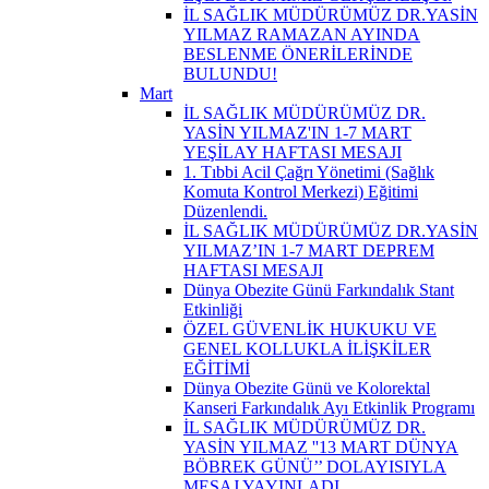
İL SAĞLIK MÜDÜRÜMÜZ DR.YASİN
YILMAZ RAMAZAN AYINDA
BESLENME ÖNERİLERİNDE
BULUNDU!
Mart
İL SAĞLIK MÜDÜRÜMÜZ DR.
YASİN YILMAZ'IN 1-7 MART
YEŞİLAY HAFTASI MESAJI
1. Tıbbi Acil Çağrı Yönetimi (Sağlık
Komuta Kontrol Merkezi) Eğitimi
Düzenlendi.
İL SAĞLIK MÜDÜRÜMÜZ DR.YASİN
YILMAZ’IN 1-7 MART DEPREM
HAFTASI MESAJI
Dünya Obezite Günü Farkındalık Stant
Etkinliği
ÖZEL GÜVENLİK HUKUKU VE
GENEL KOLLUKLA İLİŞKİLER
EĞİTİMİ
Dünya Obezite Günü ve Kolorektal
Kanseri Farkındalık Ayı Etkinlik Programı
İL SAĞLIK MÜDÜRÜMÜZ DR.
YASİN YILMAZ ''13 MART DÜNYA
BÖBREK GÜNÜ’’ DOLAYISIYLA
MESAJ YAYINLADI