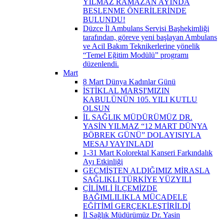
YILMAZ RAMAZAN AYINDA
BESLENME ÖNERİLERİNDE
BULUNDU!
Düzce İl Ambulans Servisi Başhekimliği
tarafından, göreve yeni başlayan Ambulans
ve Acil Bakım Teknikerlerine yönelik
“Temel Eğitim Modülü” programı
düzenlendi.
Mart
8 Mart Dünya Kadınlar Günü
İSTİKLAL MARŞI'MIZIN
KABULÜNÜN 105. YILI KUTLU
OLSUN
İL SAĞLIK MÜDÜRÜMÜZ DR.
YASİN YILMAZ “12 MART DÜNYA
BÖBREK GÜNÜ” DOLAYISIYLA
MESAJ YAYINLADI
1-31 Mart Kolorektal Kanseri Farkındalık
Ayı Etkinliği
GEÇMİŞTEN ALDIĞIMIZ MİRASLA
SAĞLIKLI TÜRKİYE YÜZYILI
ÇİLİMLİ İLÇEMİZDE
BAĞIMLILIKLA MÜCADELE
EĞİTİMİ GERÇEKLEŞTİRİLDİ
İl Sağlık Müdürümüz Dr. Yasin