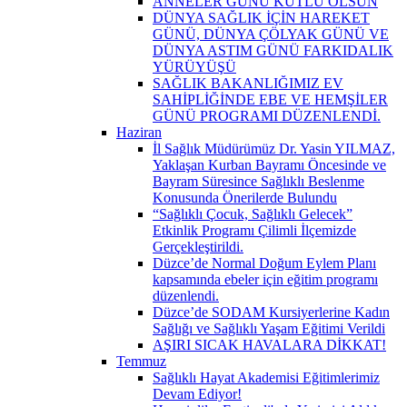
ANNELER GÜNÜ KUTLU OLSUN
DÜNYA SAĞLIK İÇİN HAREKET
GÜNÜ, DÜNYA ÇÖLYAK GÜNÜ VE
DÜNYA ASTIM GÜNÜ FARKIDALIK
YÜRÜYÜŞÜ
SAĞLIK BAKANLIĞIMIZ EV
SAHİPLİĞİNDE EBE VE HEMŞİLER
GÜNÜ PROGRAMI DÜZENLENDİ.
Haziran
İl Sağlık Müdürümüz Dr. Yasin YILMAZ,
Yaklaşan Kurban Bayramı Öncesinde ve
Bayram Süresince Sağlıklı Beslenme
Konusunda Önerilerde Bulundu
“Sağlıklı Çocuk, Sağlıklı Gelecek”
Etkinlik Programı Çilimli İlçemizde
Gerçekleştirildi.
Düzce’de Normal Doğum Eylem Planı
kapsamında ebeler için eğitim programı
düzenlendi.
Düzce’de SODAM Kursiyerlerine Kadın
Sağlığı ve Sağlıklı Yaşam Eğitimi Verildi
AŞIRI SICAK HAVALARA DİKKAT!
Temmuz
Sağlıklı Hayat Akademisi Eğitimlerimiz
Devam Ediyor!