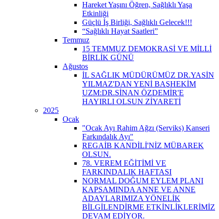
Hareket Yaşını Öğren, Sağlıklı Yaşa
Etkinliği
Güçlü İş Birliği, Sağlıklı Gelecek!!!
“Sağlıklı Hayat Saatleri”
Temmuz
15 TEMMUZ DEMOKRASİ VE MİLLİ
BİRLİK GÜNÜ
Ağustos
İL SAĞLIK MÜDÜRÜMÜZ DR.YASİN
YILMAZ'DAN YENİ BAŞHEKİM
UZM:DR.SİNAN ÖZDEMİR'E
HAYIRLI OLSUN ZİYARETİ
2025
Ocak
"Ocak Ayı Rahim Ağzı (Serviks) Kanseri
Farkındalık Ayı"
REGAİB KANDİLİ'NİZ MÜBAREK
OLSUN.
78. VEREM EĞİTİMİ VE
FARKINDALIK HAFTASI
NORMAL DOĞUM EYLEM PLANI
KAPSAMINDA ANNE VE ANNE
ADAYLARIMIZA YÖNELİK
BİLGİLENDİRME ETKİNLİKLERİMİZ
DEVAM EDİYOR.