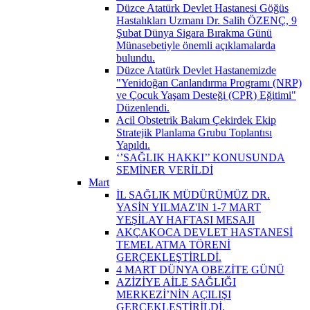
Düzce Atatürk Devlet Hastanesi Göğüs
Hastalıkları Uzmanı Dr. Salih ÖZENÇ, 9
Şubat Dünya Sigara Bırakma Günü
Münasebetiyle önemli açıklamalarda
bulundu.
Düzce Atatürk Devlet Hastanemizde
"Yenidoğan Canlandırma Programı (NRP)
ve Çocuk Yaşam Desteği (CPR) Eğitimi"
Düzenlendi.
Acil Obstetrik Bakım Çekirdek Ekip
Stratejik Planlama Grubu Toplantısı
Yapıldı.
‘’SAĞLIK HAKKI’’ KONUSUNDA
SEMİNER VERİLDİ
Mart
İL SAĞLIK MÜDÜRÜMÜZ DR.
YASİN YILMAZ'IN 1-7 MART
YEŞİLAY HAFTASI MESAJI
AKÇAKOCA DEVLET HASTANESİ
TEMEL ATMA TÖRENİ
GERÇEKLEŞTİRLDİ.
4 MART DÜNYA OBEZİTE GÜNÜ
AZİZİYE AİLE SAĞLIĞI
MERKEZİ’NİN AÇILIŞI
GERÇEKLEŞTİRİLDİ.