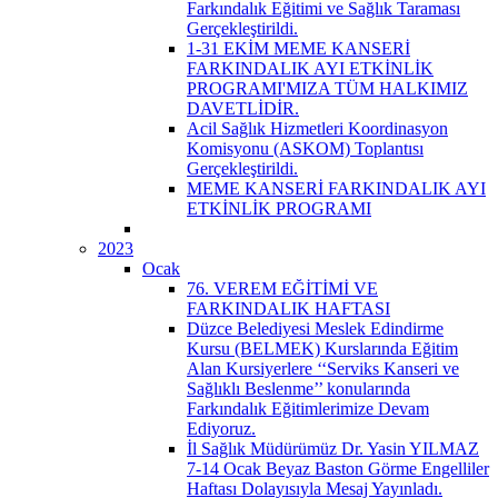
Farkındalık Eğitimi ve Sağlık Taraması
Gerçekleştirildi.
1-31 EKİM MEME KANSERİ
FARKINDALIK AYI ETKİNLİK
PROGRAMI'MIZA TÜM HALKIMIZ
DAVETLİDİR.
Acil Sağlık Hizmetleri Koordinasyon
Komisyonu (ASKOM) Toplantısı
Gerçekleştirildi.
MEME KANSERİ FARKINDALIK AYI
ETKİNLİK PROGRAMI
2023
Ocak
76. VEREM EĞİTİMİ VE
FARKINDALIK HAFTASI
Düzce Belediyesi Meslek Edindirme
Kursu (BELMEK) Kurslarında Eğitim
Alan Kursiyerlere ‘‘Serviks Kanseri ve
Sağlıklı Beslenme’’ konularında
Farkındalık Eğitimlerimize Devam
Ediyoruz.
İl Sağlık Müdürümüz Dr. Yasin YILMAZ
7-14 Ocak Beyaz Baston Görme Engelliler
Haftası Dolayısıyla Mesaj Yayınladı.