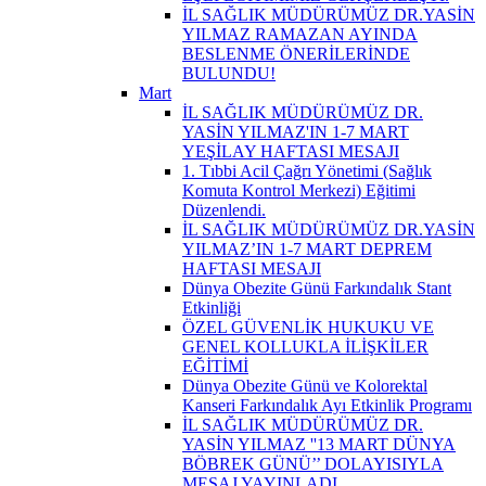
İL SAĞLIK MÜDÜRÜMÜZ DR.YASİN
YILMAZ RAMAZAN AYINDA
BESLENME ÖNERİLERİNDE
BULUNDU!
Mart
İL SAĞLIK MÜDÜRÜMÜZ DR.
YASİN YILMAZ'IN 1-7 MART
YEŞİLAY HAFTASI MESAJI
1. Tıbbi Acil Çağrı Yönetimi (Sağlık
Komuta Kontrol Merkezi) Eğitimi
Düzenlendi.
İL SAĞLIK MÜDÜRÜMÜZ DR.YASİN
YILMAZ’IN 1-7 MART DEPREM
HAFTASI MESAJI
Dünya Obezite Günü Farkındalık Stant
Etkinliği
ÖZEL GÜVENLİK HUKUKU VE
GENEL KOLLUKLA İLİŞKİLER
EĞİTİMİ
Dünya Obezite Günü ve Kolorektal
Kanseri Farkındalık Ayı Etkinlik Programı
İL SAĞLIK MÜDÜRÜMÜZ DR.
YASİN YILMAZ ''13 MART DÜNYA
BÖBREK GÜNÜ’’ DOLAYISIYLA
MESAJ YAYINLADI