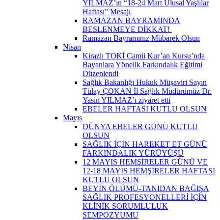
YILMAZ’ın “18-24 Mart Ulusal Yaşlılar
Haftası” Mesajı
RAMAZAN BAYRAMINDA
BESLENMEYE DİKKAT! ​
Ramazan Bayramınız Mübarek Olsun
Nisan
Kirazlı TOKİ Camii Kur’an Kursu’nda
Bayanlara Yönelik Farkındalık Eğitimi
Düzenlendi
Sağlık Bakanlığı Hukuk Müşaviri Sayın
Tülay ÇOKAN İl Sağlık Müdürümüz Dr.
Yasin YILMAZ’ı ziyaret etti
EBELER HAFTASI KUTLU OLSUN
Mayıs
DÜNYA EBELER GÜNÜ KUTLU
OLSUN
SAĞLIK İÇİN HAREKET ET GÜNÜ
FARKINDALIK YÜRÜYÜŞÜ
12 MAYIS HEMŞİRELER GÜNÜ VE
12-18 MAYIS HEMŞİRELER HAFTASI
KUTLU OLSUN
BEYİN ÖLÜMÜ-TANIDAN BAĞIŞA
SAĞLIK PROFESYONELLERİ İÇİN
KLİNİK SORUMLULUK
SEMPOZYUMU