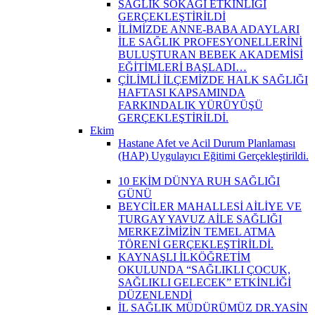
SAĞLIK SOKAĞI ETKİNLİĞİ
GERÇEKLEŞTİRİLDİ
İLİMİZDE ANNE-BABA ADAYLARI
İLE SAĞLIK PROFESYONELLERİNİ
BULUŞTURAN BEBEK AKADEMİSİ
EĞİTİMLERİ BAŞLADI…
ÇİLİMLİ İLÇEMİZDE HALK SAĞLIĞI
HAFTASI KAPSAMINDA
FARKINDALIK YÜRÜYÜŞÜ
GERÇEKLEŞTİRİLDİ.
Ekim
Hastane Afet ve Acil Durum Planlaması
(HAP) Uygulayıcı Eğitimi Gerçekleştirildi.
10 EKİM DÜNYA RUH SAĞLIĞI
GÜNÜ
BEYCİLER MAHALLESİ AİLİYE VE
TURGAY YAVUZ AİLE SAĞLIĞI
MERKEZİMİZİN TEMEL ATMA
TÖRENİ GERÇEKLEŞTİRİLDİ.
KAYNAŞLI İLKÖĞRETİM
OKULUNDA “SAĞLIKLI ÇOCUK,
SAĞLIKLI GELECEK” ETKİNLİĞİ
DÜZENLENDİ
İL SAĞLIK MÜDÜRÜMÜZ DR.YASİN