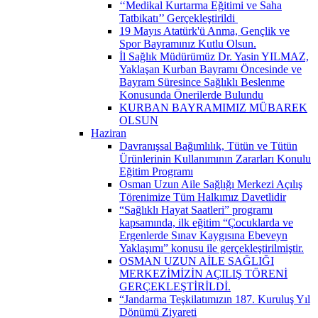
‘‘Medikal Kurtarma Eğitimi ve Saha
Tatbikatı’’ Gerçekleştirildi ​
19 Mayıs Atatürk'ü Anma, Gençlik ve
Spor Bayramınız Kutlu Olsun.
İl Sağlık Müdürümüz Dr. Yasin YILMAZ,
Yaklaşan Kurban Bayramı Öncesinde ve
Bayram Süresince Sağlıklı Beslenme
Konusunda Önerilerde Bulundu
KURBAN BAYRAMIMIZ MÜBAREK
OLSUN
Haziran
Davranışsal Bağımlılık, Tütün ve Tütün
Ürünlerinin Kullanımının Zararları Konulu
Eğitim Programı
Osman Uzun Aile Sağlığı Merkezi Açılış
Törenimize Tüm Halkımız Davetlidir
“Sağlıklı Hayat Saatleri” programı
kapsamında, ilk eğitim “Çocuklarda ve
Ergenlerde Sınav Kaygısına Ebeveyn
Yaklaşımı” konusu ile gerçekleştirilmiştir.
OSMAN UZUN AİLE SAĞLIĞI
MERKEZİMİZİN AÇILIŞ TÖRENİ
GERÇEKLEŞTİRİLDİ.
“Jandarma Teşkilatımızın 187. Kuruluş Yıl
Dönümü Ziyareti