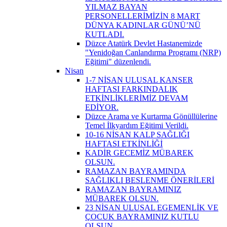
YILMAZ BAYAN
PERSONELLERİMİZİN 8 MART
DÜNYA KADINLAR GÜNÜ’NÜ
KUTLADI.
Düzce Atatürk Devlet Hastanemizde
"Yenidoğan Canlandırma Programı (NRP)
Eğitimi" düzenlendi.
Nisan
1-7 NİSAN ULUSAL KANSER
HAFTASI FARKINDALIK
ETKİNLİKLERİMİZ DEVAM
EDİYOR.
Düzce Arama ve Kurtarma Gönüllülerine
Temel İlkyardım Eğitimi Verildi.
10-16 NİSAN KALP SAĞLIĞI
HAFTASI ETKİNLİĞİ
KADİR GECEMİZ MÜBAREK
OLSUN.
RAMAZAN BAYRAMINDA
SAĞLIKLI BESLENME ÖNERİLERİ
RAMAZAN BAYRAMINIZ
MÜBAREK OLSUN.
23 NİSAN ULUSAL EGEMENLİK VE
ÇOCUK BAYRAMINIZ KUTLU
OLSUN.