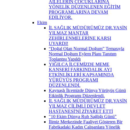
AİLELERİN ÇOCUKLARINA
YÖNELİK DÜZENLENEN EĞİTİM
PROGRAMLARINA DEVAM
EDİLİYOR.
Ekim
İL SAĞLIK MÜDÜRÜMÜZ DR.YASİN
YILMAZ MANTAR
ZEHİRLENMELERİNE KARŞI
UYARDI!
“Doğal Olan Normal Doğum” Temasıyla
Normal Doğum Eylem Planı Tanıtım
Toplantısı Yapıldı
YIĞILCA İLÇEMİZDE MEME
KANSERİ FARKINDALIK AYI
ETKİNLİKLERİ KAPSAMINDA
YÜRÜYÜŞ PROGRAMI
DÜZENLENDİ.
Kaynaşlı İlçemizde Dünya Yürüyüş Günü
Etkinlik Programı Düzenlendi.
İL SAĞLIK MÜDÜRÜMÜZ DR.YASİN
YILMAZ ÇİLİMLİ DEVLET
HASTANESİ'Nİ ZİYARET ETTİ
"10 Ekim Dünya Ruh Sağlığı Günü"
İlimiz Merkezinde Faaliyet Gösteren Bir
Fabrikadaki Kadın Çalışanlara Yönelik