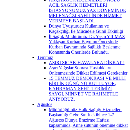
ACİL SAĞLIK HİZMETLERİ
İSTASYONUMUZ YAZ DÖNEMİNDE
MELENAĞZI SAHİLİNDE HİZMET
VERMEYE BAŞLADI.
Dünya Uyuşturucu Kullanımı ve
Kaçakçılığı İle Mücadele Günü Etkinliği
İl Sağlık Müdürümüz Dr. Yasin YILMAZ
Yaklaşan Kurban Bayramı Öncesinde
Kurban Bayramında Sağlıklı Beslenme
Konusunda Önerilerde Bulundu.
Temmuz
AŞIRI SICAK HAVALARA DİKKAT !
Aşırı Yağışlar Sonrası Hastalıkların
Önlenmesinde Dikkat Edilmesi Gerekenler
15 TEMMUZ DEMOKRASİ VE MİLLİ
BİRLİK GÜNÜ'NÜ KUTLUYOR,
KAHRAMAN ŞEHİTLERİMİZİ
SAYGI, MİNNET VE RAHMETLE
ANIYORUZ.
Ağustos
Müdürlüğümüz Halk Sağlığı Hizmetleri
Başkanlığı Gebe Sınıfı ekibince 1-7
Ağustos Dünya Emzirme Haftası
kapsamında, Anne sütünün önemine dikkat