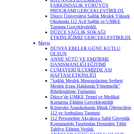
FARKINDALIK YÜRÜYÜŞ
PROGRAMI GERÇEKLEŞTİRİLDİ.
Düzce Üniversitesi Sağlık Meslek Yüksek
Okulunda 112 Acil Sağlık ve UMKE
Tanıtımı Gerçekleştirildi.
DÜZCE SAĞLIK SOKAĞI
ETKİNLİĞİMİZ GERÇEKLEŞTİRİLDİ.
Mayıs
DÜNYA EBELER GÜNÜ KUTLU
OLSUN
ANNE SÜTÜ VE EMZİRME
DANIŞMANLIĞI EĞİTİMİ
CUMAYERİ İLÇEMİZDE AŞI
HAFTASI ETKİNLİĞİ
"Sağlık Meslek Mensuplarının Serbest
Meslek İcrası Hakkında Yönetmelik"
Bilgilendirme Toplantısı
Düzce’de UMKE Temel ve Medikal
Kurtarma Eğitimi Gerçekleştirildi
Körpeşler Anaokulunda Minik Öğrencilere
112 ve Ambulans Tanıtımı
112 Personeline Akçakoca Sahil Güvenlik
Komutanlığı Tarafından Denizden Tıbbi
Tahliye Eğitimi Verildi.