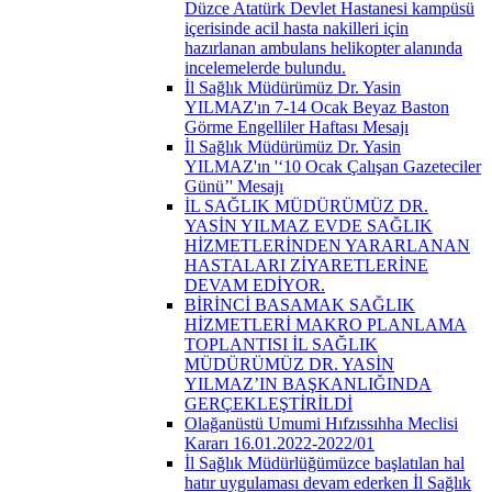
Düzce Atatürk Devlet Hastanesi kampüsü
içerisinde acil hasta nakilleri için
hazırlanan ambulans helikopter alanında
incelemelerde bulundu.
İl Sağlık Müdürümüz Dr. Yasin
YILMAZ'ın 7-14 Ocak Beyaz Baston
Görme Engelliler Haftası Mesajı
İl Sağlık Müdürümüz Dr. Yasin
YILMAZ'ın '‘10 Ocak Çalışan Gazeteciler
Günü’' Mesajı
İL SAĞLIK MÜDÜRÜMÜZ DR.
YASİN YILMAZ EVDE SAĞLIK
HİZMETLERİNDEN YARARLANAN
HASTALARI ZİYARETLERİNE
DEVAM EDİYOR.
BİRİNCİ BASAMAK SAĞLIK
HİZMETLERİ MAKRO PLANLAMA
TOPLANTISI İL SAĞLIK
MÜDÜRÜMÜZ DR. YASİN
YILMAZ’IN BAŞKANLIĞINDA
GERÇEKLEŞTİRİLDİ
Olağanüstü Umumi Hıfzıssıhha Meclisi
Kararı 16.01.2022-2022/01
İl Sağlık Müdürlüğümüzce başlatılan hal
hatır uygulaması devam ederken İl Sağlık