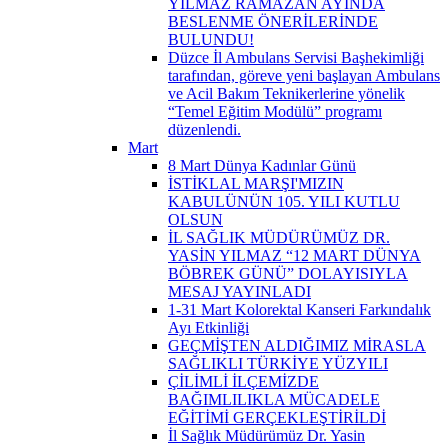
YILMAZ RAMAZAN AYINDA
BESLENME ÖNERİLERİNDE
BULUNDU!
Düzce İl Ambulans Servisi Başhekimliği
tarafından, göreve yeni başlayan Ambulans
ve Acil Bakım Teknikerlerine yönelik
“Temel Eğitim Modülü” programı
düzenlendi.
Mart
8 Mart Dünya Kadınlar Günü
İSTİKLAL MARŞI'MIZIN
KABULÜNÜN 105. YILI KUTLU
OLSUN
İL SAĞLIK MÜDÜRÜMÜZ DR.
YASİN YILMAZ “12 MART DÜNYA
BÖBREK GÜNÜ” DOLAYISIYLA
MESAJ YAYINLADI
1-31 Mart Kolorektal Kanseri Farkındalık
Ayı Etkinliği
GEÇMİŞTEN ALDIĞIMIZ MİRASLA
SAĞLIKLI TÜRKİYE YÜZYILI
ÇİLİMLİ İLÇEMİZDE
BAĞIMLILIKLA MÜCADELE
EĞİTİMİ GERÇEKLEŞTİRİLDİ
İl Sağlık Müdürümüz Dr. Yasin