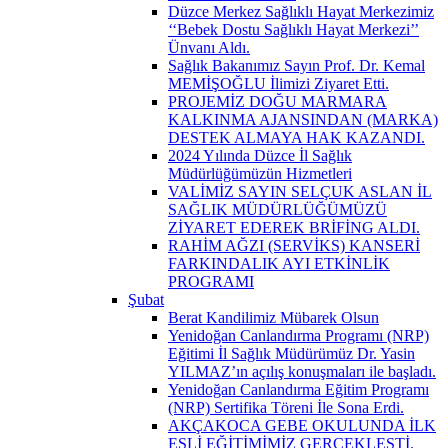
Düzce Merkez Sağlıklı Hayat Merkezimiz
‘‘Bebek Dostu Sağlıklı Hayat Merkezi’’
Ünvanı Aldı.
Sağlık Bakanımız Sayın Prof. Dr. Kemal
MEMİŞOĞLU İlimizi Ziyaret Etti.
PROJEMİZ DOĞU MARMARA
KALKINMA AJANSINDAN (MARKA)
DESTEK ALMAYA HAK KAZANDI.
2024 Yılında Düzce İl Sağlık
Müdürlüğümüzün Hizmetleri
VALİMİZ SAYIN SELÇUK ASLAN İL
SAĞLIK MÜDÜRLÜĞÜMÜZÜ
ZİYARET EDEREK BRİFİNG ALDI.
RAHİM AĞZI (SERVİKS) KANSERİ
FARKINDALIK AYI ETKİNLİK
PROGRAMI
Şubat
Berat Kandilimiz Mübarek Olsun
Yenidoğan Canlandırma Programı (NRP)
Eğitimi İl Sağlık Müdürümüz Dr. Yasin
YILMAZ’ın açılış konuşmaları ile başladı.
Yenidoğan Canlandırma Eğitim Programı
(NRP) Sertifika Töreni İle Sona Erdi.
AKÇAKOCA GEBE OKULUNDA İLK
EŞLİ EĞİTİMİMİZ GERÇEKLEŞTİ.