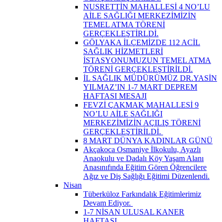
NUSRETTİN MAHALLESİ 4 NO’LU
AİLE SAĞLIĞI MERKEZİMİZİN
TEMEL ATMA TÖRENİ
GERÇEKLEŞTİRLDİ.
GÖLYAKA İLÇEMİZDE 112 ACİL
SAĞLIK HİZMETLERİ
İSTASYONUMUZUN TEMEL ATMA
TÖRENİ GERÇEKLEŞTİRİLDİ.
İL SAĞLIK MÜDÜRÜMÜZ DR.YASİN
YILMAZ’IN 1-7 MART DEPREM
HAFTASI MESAJI
FEVZİ ÇAKMAK MAHALLESİ 9
NO’LU AİLE SAĞLIĞI
MERKEZİMİZİN AÇILIŞ TÖRENİ
GERÇEKLEŞTİRİLDİ. ​
8 MART DÜNYA KADINLAR GÜNÜ
Akçakoca Osmaniye İlkokulu, Ayazlı
Anaokulu ve Dadalı Köy Yaşam Alanı
Anasınıfında Eğitim Gören Öğrencilere
Ağız ve Diş Sağlığı Eğitimi Düzenlendi.
Nisan
Tüberküloz Farkındalık Eğitimlerimiz
Devam Ediyor. ​
1-7 NİSAN ULUSAL KANER
HAFTASI