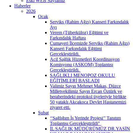
Eski WEB Sayfamız
Haberler
2026
Ocak
Serviks (Rahim Ağzı) Kanseri Farkındalık
Ayı
Verem (Tüberküloz) Eğitimi ve
Farkındalık Haftası
Cumayeri İlçemizde Serviks (Rahim Ağzı)
Kanseri Farkındalık Eğitimi
Gerçekleştirildi. ​
Acil Sağlık Hizmetleri Koordinasyon
Komisyonu (ASKOM) Toplantısı
Gerçekleştirildi. ​
SAĞLIKLI MENOPOZ OKULU
EĞİTİMLERİ BAŞLADI
Valimiz Sayın Mehmet Makas, Düzce
Milletvekilimiz Sayın Ercan Öztürk ve
beraberindeki protokol üyeleriyle birlikte
50 yataklı Akçakoca Devlet Hastanemizi
ziyaret etti.
Şubat
‘‘Sağlığım İş Yerinde Projesi’’ Tanıtım
Toplantısı Gerçekleştirildi" ​
İL SAĞLIK MÜDÜRÜMÜZ DR.YASİN