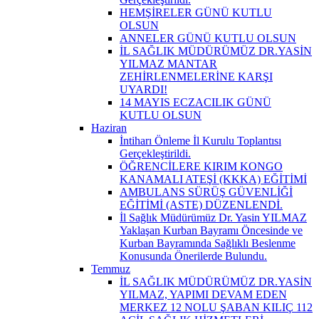
HEMŞİRELER GÜNÜ KUTLU
OLSUN
ANNELER GÜNÜ KUTLU OLSUN
İL SAĞLIK MÜDÜRÜMÜZ DR.YASİN
YILMAZ MANTAR
ZEHİRLENMELERİNE KARŞI
UYARDI!
14 MAYIS ECZACILIK GÜNÜ
KUTLU OLSUN
Haziran
İntiharı Önleme İl Kurulu Toplantısı
Gerçekleştirildi.
ÖĞRENCİLERE KIRIM KONGO
KANAMALI ATEŞİ (KKKA) EĞİTİMİ
AMBULANS SÜRÜŞ GÜVENLİĞİ
EĞİTİMİ (ASTE) DÜZENLENDİ.
İl Sağlık Müdürümüz Dr. Yasin YILMAZ
Yaklaşan Kurban Bayramı Öncesinde ve
Kurban Bayramında Sağlıklı Beslenme
Konusunda Önerilerde Bulundu.
Temmuz
İL SAĞLIK MÜDÜRÜMÜZ DR.YASİN
YILMAZ, YAPIMI DEVAM EDEN
MERKEZ 12 NOLU ŞABAN KILIÇ 112