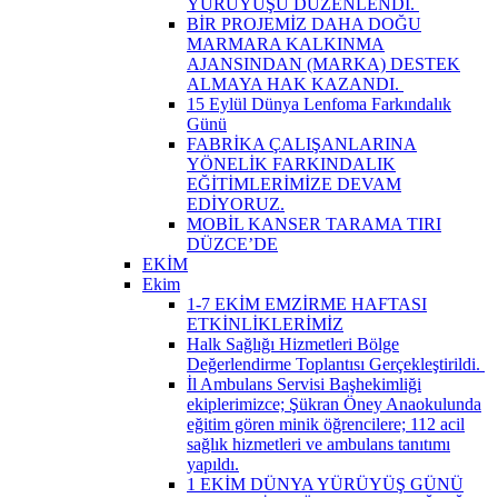
YÜRÜYÜŞÜ DÜZENLENDİ. ​
BİR PROJEMİZ DAHA DOĞU
MARMARA KALKINMA
AJANSINDAN (MARKA) DESTEK
ALMAYA HAK KAZANDI. ​
15 Eylül Dünya Lenfoma Farkındalık
Günü
FABRİKA ÇALIŞANLARINA
YÖNELİK FARKINDALIK
EĞİTİMLERİMİZE DEVAM
EDİYORUZ.
MOBİL KANSER TARAMA TIRI
DÜZCE’DE
EKİM
Ekim
1-7 EKİM EMZİRME HAFTASI
ETKİNLİKLERİMİZ
Halk Sağlığı Hizmetleri Bölge
Değerlendirme Toplantısı Gerçekleştirildi. ​
İl Ambulans Servisi Başhekimliği
ekiplerimizce; Şükran Öney Anaokulunda
eğitim gören minik öğrencilere; 112 acil
sağlık hizmetleri ve ambulans tanıtımı
yapıldı.
1 EKİM DÜNYA YÜRÜYÜŞ GÜNÜ