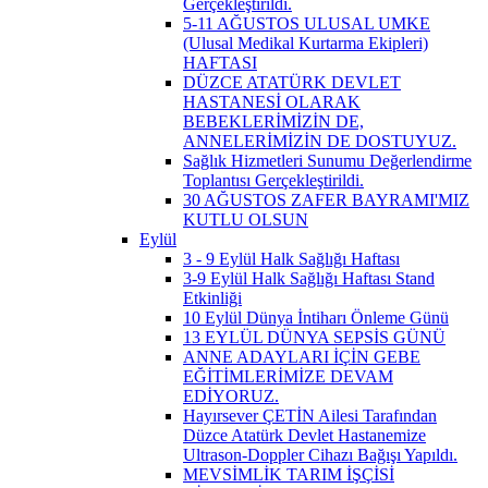
Gerçekleştirildi.
5-11 AĞUSTOS ULUSAL UMKE
(Ulusal Medikal Kurtarma Ekipleri)
HAFTASI
DÜZCE ATATÜRK DEVLET
HASTANESİ OLARAK
BEBEKLERİMİZİN DE,
ANNELERİMİZİN DE DOSTUYUZ.
Sağlık Hizmetleri Sunumu Değerlendirme
Toplantısı Gerçekleştirildi.
30 AĞUSTOS ZAFER BAYRAMI'MIZ
KUTLU OLSUN
Eylül
3 - 9 Eylül Halk Sağlığı Haftası
3-9 Eylül Halk Sağlığı Haftası Stand
Etkinliği
10 Eylül Dünya İntiharı Önleme Günü
13 EYLÜL DÜNYA SEPSİS GÜNÜ
ANNE ADAYLARI İÇİN GEBE
EĞİTİMLERİMİZE DEVAM
EDİYORUZ.
Hayırsever ÇETİN Ailesi Tarafından
Düzce Atatürk Devlet Hastanemize
Ultrason-Doppler Cihazı Bağışı Yapıldı.
MEVSİMLİK TARIM İŞÇİSİ