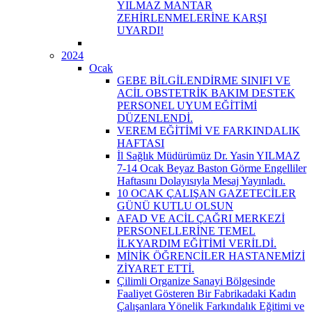
YILMAZ MANTAR
ZEHİRLENMELERİNE KARŞI
UYARDI!
2024
Ocak
GEBE BİLGİLENDİRME SINIFI VE
ACİL OBSTETRİK BAKIM DESTEK
PERSONEL UYUM EĞİTİMİ
DÜZENLENDİ.
VEREM EĞİTİMİ VE FARKINDALIK
HAFTASI
İl Sağlık Müdürümüz Dr. Yasin YILMAZ
7-14 Ocak Beyaz Baston Görme Engelliler
Haftasını Dolayısıyla Mesaj Yayınladı.
10 OCAK ÇALIŞAN GAZETECİLER
GÜNÜ KUTLU OLSUN
AFAD VE ACİL ÇAĞRI MERKEZİ
PERSONELLERİNE TEMEL
İLKYARDIM EĞİTİMİ VERİLDİ.
MİNİK ÖĞRENCİLER HASTANEMİZİ
ZİYARET ETTİ.
Çilimli Organize Sanayi Bölgesinde
Faaliyet Gösteren Bir Fabrikadaki Kadın
Çalışanlara Yönelik Farkındalık Eğitimi ve