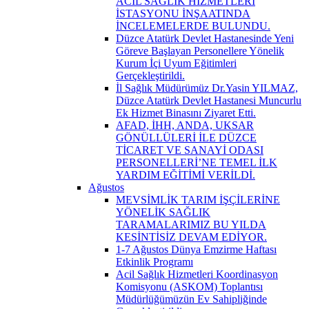
ACİL SAĞLIK HİZMETLERİ
İSTASYONU İNŞAATINDA
İNCELEMELERDE BULUNDU.
Düzce Atatürk Devlet Hastanesinde Yeni
Göreve Başlayan Personellere Yönelik
Kurum İçi Uyum Eğitimleri
Gerçekleştirildi.
İl Sağlık Müdürümüz Dr.Yasin YILMAZ,
Düzce Atatürk Devlet Hastanesi Muncurlu
Ek Hizmet Binasını Ziyaret Etti.
AFAD, İHH, ANDA, UKSAR
GÖNÜLLÜLERİ İLE DÜZCE
TİCARET VE SANAYİ ODASI
PERSONELLERİ’NE TEMEL İLK
YARDIM EĞİTİMİ VERİLDİ.
Ağustos
MEVSİMLİK TARIM İŞÇİLERİNE
YÖNELİK SAĞLIK
TARAMALARIMIZ BU YILDA
KESİNTİSİZ DEVAM EDİYOR.
1-7 Ağustos Dünya Emzirme Haftası
Etkinlik Programı
Acil Sağlık Hizmetleri Koordinasyon
Komisyonu (ASKOM) Toplantısı
Müdürlüğümüzün Ev Sahipliğinde