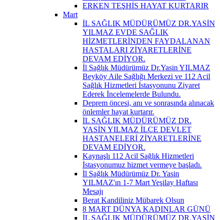
ERKEN TEŞHİS HAYAT KURTARIR
Mart
İL SAĞLIK MÜDÜRÜMÜZ DR.YASİN
YILMAZ EVDE SAĞLIK
HİZMETLERİNDEN FAYDALANAN
HASTALARI ZİYARETLERİNE
DEVAM EDİYOR.
İl Sağlık Müdürümüz Dr.Yasin YILMAZ
Beyköy Aile Sağlığı Merkezi ve 112 Acil
Sağlık Hizmetleri İstasyonunu Ziyaret
Ederek İncelemelerde Bulundu.
Deprem öncesi, anı ve sonrasında alınacak
önlemler hayat kurtarır.
İL SAĞLIK MÜDÜRÜMÜZ DR.
YASİN YILMAZ İLÇE DEVLET
HASTANELERİ ZİYARETLERİNE
DEVAM EDİYOR.
Kaynaşlı 112 Acil Sağlık Hizmetleri
İstasyonumuz hizmet vermeye başladı.
İl Sağlık Müdürümüz Dr. Yasin
YILMAZ'ın 1-7 Mart Yeşilay Haftası
Mesajı
Berat Kandiliniz Mübarek Olsun
8 MART DÜNYA KADINLAR GÜNÜ
İL SAĞLIK MÜDÜRÜMÜZ DR.YASİN