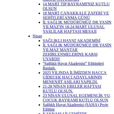
14 MART TIP BAYRAMI'NIZ KUTLU
OLSUN
18 MART ÇANAKKALE ZAFERİ VE
ŞEHİTLERİ ANMA GÜNÜ
İL SAĞLIK MÜDÜRÜMÜZ DR.YASİN
YILMAZ'IN 18-24 MART ULUSAL
YAŞLILAR HAFTASI MESAJI
Nisan
SAĞLIKLI HAYAT AKADEMİSİ
İL SAĞLIK MÜDÜRÜMÜZ DR.YASİN
YILMAZ MANTAR
ZEHİRLENMELERİNE KARŞI
UYARDI!
''Sağlıklı Hayat Akademisi” Eğitimleri
Başladı.
2025 YILINDA İLİMİZDEN HACCA
GİDECEK HACI ADAYLARININ
MENENJİT AŞILARI YAPILDI.
21-28 NİSAN EBELER HAFTASI
KUTLU OLSUN.
23 NİSAN ULUSAL EGEMENLİK VU
ÇOCUK BAYRAMI KUTLU OLSUN
Sağlıklı Hayat Akademisi (SAHA) Proje
Eğitimi
KAYNAŞLI İLÇEMİZDE