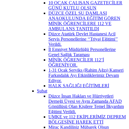
10 OCAK ÇALIŞAN GAZETECİLER
GÜNÜ KUTLU OLSUN
DÜZCE ÖZEL SU DAMLASI
ANAOKULUNDA EĞİTİM GÖREN
MİNİK ÖĞRENCİLERE 112 VE
AMBULANS TANITILDI
Düzce Atatürk Devlet Hastanesi Acil
Servis Personellerine ‘‘Triyaj Eğitimi’’
Verildi.
İl Emniyet Müdürlüğü Personellerine
Genel Sağlık Taraması
MİNİK ÖĞRENCİLER 112’İ
ÖĞRENİYOR.
1-31 Ocak Serviks (Rahim Ağzı) Kanseri
Farkındalık Ayı Etkinliklerimiz Devam
Ediyor.
HALK SAĞLIĞI EĞİTİMLERİ
Şubat
Düzce İnsan Hakları ve Hürriyetleri
Derneği Üyesi ve Aynı Zamanda AFAD
Gönüllüsü Olan Kişilere Temel İlkyardım
Eğitimi Verildi.
UMKE ve 112 EKİPLERİMİZ DEPREM
BÖLGESİNE HAREK ETTİ
Miraç Kandiliniz Mübarek Olsun