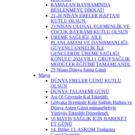
RAMAZAN BAYRAMINDA
BESLENMEYE DİKKAT!
21-28 NİSAN EBELER HAFTASI
KUTLU OLSUN.
23 NİSAN ULUSAL EGEMENLİK VE
ÇOCUK BAYRAMI KUTLU OLSUN
ÜREME SAĞLIĞI, AİLE
PLANLAMASI VE DANIŞMANLIĞI,
GÜVENLİ ANNELİK İLE
GENÇLERDE ÜREME SAĞLIĞI
KONULU 2024 YILI 1 GRUP SAĞLIK
MODÜLER EĞİTİMİ TAMAMLANDI.
25 Nisan Dünya Sıtma Günü
Mayıs
DÜNYA EBELER GÜNÜ KUTLU
OLSUN
DÜNYA TALASEMİ GÜNÜ
Aşı Ol Güvende Kal Etkinliği ​
Gölyaka İlçemizde Kalp Sağlığı Haftası ve
Dünya Astım Günü münasebetiyle
Yürüyüş Etkinliği Düzenlendi.
10 MAYIS SAĞLIK İÇİN HAREKET
ET GÜNÜ
14. Bölge 13. ASKOM Toplantısı
Gerçekleştirildi.