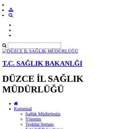
T.C. SAĞLIK BAKANLĞI
DÜZCE İL SAĞLIK
MÜDÜRLÜĞÜ
Kurumsal
Sağlık Müdürümüz
Yönetim
Teşkilat Şeması