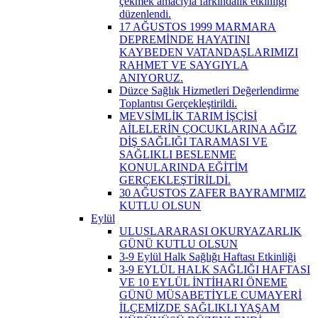
çekmek amacıyla farkındalık etkinliği
düzenlendi.
17 AĞUSTOS 1999 MARMARA
DEPREMİNDE HAYATINI
KAYBEDEN VATANDAŞLARIMIZI
RAHMET VE SAYGIYLA
ANIYORUZ.
Düzce Sağlık Hizmetleri Değerlendirme
Toplantısı Gerçekleştirildi.
MEVSİMLİK TARIM İŞÇİSİ
AİLELERİN ÇOCUKLARINA AĞIZ
DİŞ SAĞLIĞI TARAMASI VE
SAĞLIKLI BESLENME
KONULARINDA EĞİTİM
GERÇEKLEŞTİRİLDİ.
30 AĞUSTOS ZAFER BAYRAMI'MIZ
KUTLU OLSUN
Eylül
ULUSLARARASI OKURYAZARLIK
GÜNÜ KUTLU OLSUN
3-9 Eylül Halk Sağlığı Haftası Etkinliği
3-9 EYLÜL HALK SAĞLIĞI HAFTASI
VE 10 EYLÜL İNTİHARI ÖNEME
GÜNÜ MÜSABETİYLE CUMAYERİ
İLÇEMİZDE SAĞLIKLI YAŞAM