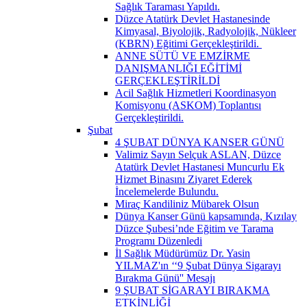
Sağlık Taraması Yapıldı.
Düzce Atatürk Devlet Hastanesinde
Kimyasal, Biyolojik, Radyolojik, Nükleer
(KBRN) Eğitimi Gerçekleştirildi. ​
ANNE SÜTÜ VE EMZİRME
DANIŞMANLIĞI EĞİTİMİ
GERÇEKLEŞTİRİLDİ
Acil Sağlık Hizmetleri Koordinasyon
Komisyonu (ASKOM) Toplantısı
Gerçekleştirildi.
Şubat
4 ŞUBAT DÜNYA KANSER GÜNÜ
Valimiz Sayın Selçuk ASLAN, Düzce
Atatürk Devlet Hastanesi Muncurlu Ek
Hizmet Binasını Ziyaret Ederek
İncelemelerde Bulundu.
Miraç Kandiliniz Mübarek Olsun
Dünya Kanser Günü kapsamında, Kızılay
Düzce Şubesi’nde Eğitim ve Tarama
Programı Düzenledi
İl Sağlık Müdürümüz Dr. Yasin
YILMAZ'ın ‘‘9 Şubat Dünya Sigarayı
Bırakma Günü'' Mesajı
9 ŞUBAT SİGARAYI BIRAKMA
ETKİNLİĞİ