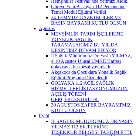
Hemşinliler Festivali'nde Yerimizi Aldık.
Göreve Yeni Başlayan 112 Personeline
Temel Modül Eğitimi Verildi
24 TEMMUZ GAZETECİLER VE
BASIN BAYRAMI KUTLU OLSUN
Ağustos
MEVSİMLİK TARIM İŞÇİLERİNE
YÖNELİK SAĞLIK
TARAMALARIMIZ BU YIL DA
KESİNTİSİZ DEVAM EDİYOR
İl Sağlık Müdürümüz Dr. Yasin YILMAZ,
4-10 Ağustos Ulusal UMKE Haftası
dolayısıyla bir mesaj yayımladı:
Akçakoca'da Çocuklara Yönelik Sağlık
Eğitimi Programı Düzenlendi
GÖLYAKA 112 ACİL SAĞLIK
HİZMETLERİ İSTASYONUMUZUN
AÇILIŞ TÖRENİ
GERÇEKLEŞTİRİLDİ.
30 AGUSTOS ZAFER BAYRAMI'MIZ
KUTLU OLSUN
Eylül
İL SAĞLIK MÜDÜRÜMÜZ DR.YASİN
YILMAZ 112 EKİPLERİNE
TEŞEKKÜR BELGESİ TAKDİM ETTİ.