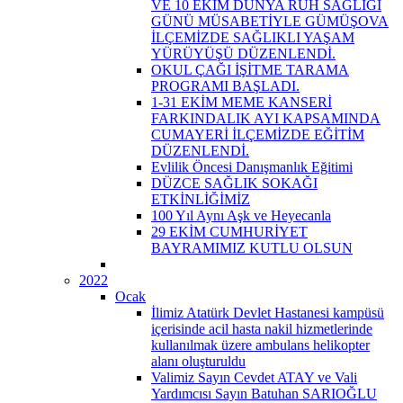
VE 10 EKİM DÜNYA RUH SAĞLIĞI
GÜNÜ MÜSABETİYLE GÜMÜŞOVA
İLÇEMİZDE SAĞLIKLI YAŞAM
YÜRÜYÜŞÜ DÜZENLENDİ.
OKUL ÇAĞI İŞİTME TARAMA
PROGRAMI BAŞLADI.
1-31 EKİM MEME KANSERİ
FARKINDALIK AYI KAPSAMINDA
CUMAYERİ İLÇEMİZDE EĞİTİM
DÜZENLENDİ.
Evlilik Öncesi Danışmanlık Eğitimi
DÜZCE SAĞLIK SOKAĞI
ETKİNLİĞİMİZ
100 Yıl Aynı Aşk ve Heyecanla
29 EKİM CUMHURİYET
BAYRAMIMIZ KUTLU OLSUN
2022
Ocak
İlimiz Atatürk Devlet Hastanesi kampüsü
içerisinde acil hasta nakil hizmetlerinde
kullanılmak üzere ambulans helikopter
alanı oluşturuldu
Valimiz Sayın Cevdet ATAY ve Vali
Yardımcısı Sayın Batuhan SARIOĞLU