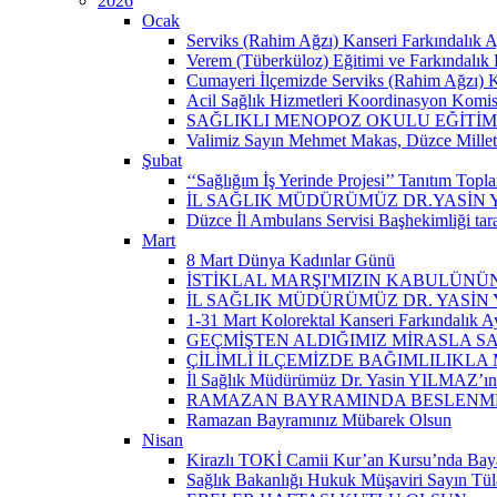
2026
Ocak
Serviks (Rahim Ağzı) Kanseri Farkındalık A
Verem (Tüberküloz) Eğitimi ve Farkındalık 
Cumayeri İlçemizde Serviks (Rahim Ağzı) Kan
Acil Sağlık Hizmetleri Koordinasyon Komisy
SAĞLIKLI MENOPOZ OKULU EĞİTİM
Valimiz Sayın Mehmet Makas, Düzce Milletvek
Şubat
‘‘Sağlığım İş Yerinde Projesi’’ Tanıtım Toplant
İL SAĞLIK MÜDÜRÜMÜZ DR.YASİN
Düzce İl Ambulans Servisi Başhekimliği ta
Mart
8 Mart Dünya Kadınlar Günü
İSTİKLAL MARŞI'MIZIN KABULÜNÜN
İL SAĞLIK MÜDÜRÜMÜZ DR. YASİN
1-31 Mart Kolorektal Kanseri Farkındalık Ay
GEÇMİŞTEN ALDIĞIMIZ MİRASLA SA
ÇİLİMLİ İLÇEMİZDE BAĞIMLILIKLA
İl Sağlık Müdürümüz Dr. Yasin YILMAZ’ın “
RAMAZAN BAYRAMINDA BESLENMEY
Ramazan Bayramınız Mübarek Olsun
Nisan
Kirazlı TOKİ Camii Kur’an Kursu’nda Baya
Sağlık Bakanlığı Hukuk Müşaviri Sayın Tü