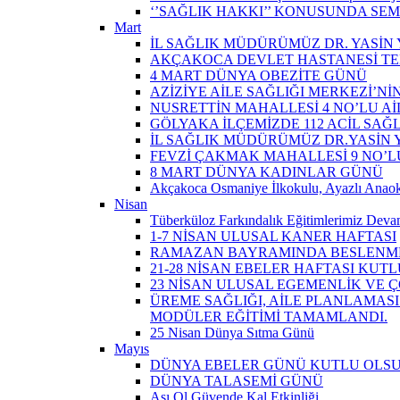
‘’SAĞLIK HAKKI’’ KONUSUNDA SEM
Mart
İL SAĞLIK MÜDÜRÜMÜZ DR. YASİN Y
AKÇAKOCA DEVLET HASTANESİ TE
4 MART DÜNYA OBEZİTE GÜNÜ
AZİZİYE AİLE SAĞLIĞI MERKEZİ’NİN
NUSRETTİN MAHALLESİ 4 NO’LU Aİ
GÖLYAKA İLÇEMİZDE 112 ACİL SAĞ
İL SAĞLIK MÜDÜRÜMÜZ DR.YASİN Y
FEVZİ ÇAKMAK MAHALLESİ 9 NO’LU 
8 MART DÜNYA KADINLAR GÜNÜ
Akçakoca Osmaniye İlkokulu, Ayazlı Anaoku
Nisan
Tüberküloz Farkındalık Eğitimlerimiz Devam
1-7 NİSAN ULUSAL KANER HAFTASI
RAMAZAN BAYRAMINDA BESLENME
21-28 NİSAN EBELER HAFTASI KUTL
23 NİSAN ULUSAL EGEMENLİK VE
ÜREME SAĞLIĞI, AİLE PLANLAMASI
MODÜLER EĞİTİMİ TAMAMLANDI.
25 Nisan Dünya Sıtma Günü
Mayıs
DÜNYA EBELER GÜNÜ KUTLU OLS
DÜNYA TALASEMİ GÜNÜ
Aşı Ol Güvende Kal Etkinliği ​