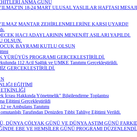
EHİTLERİ ANMA GÜNÜ
ILMAZ'IN 18-24 MART ULUSAL YAŞLILAR HAFTASI MESAJ
YILMAZ MANTAR ZEHİRLENMELERİNE KARŞI UYARDI!
dı.
DECEK HACI ADAYLARININ MENENJİT AŞILARI YAPILDI.
U OLSUN.
 ÇOCUK BAYRAMI KUTLU OLSUN
timi
K YÜRÜYÜŞ PROGRAMI GERÇEKLEŞTİRİLDİ.
kulunda 112 Acil Sağlık ve UMKE Tanıtımı Gerçekleştirildi.
İZ GERÇEKLEŞTİRİLDİ.
UN
LIĞI EĞİTİMİ
 ETKİNLİĞİ
k İcrası Hakkında Yönetmelik" Bilgilendirme Toplantısı
Eğitimi Gerçekleştirildi
112 ve Ambulans Tanıtımı
mutanlığı Tarafından Denizden Tıbbi Tahliye Eğitimi Verildi.
NÜ, DÜNYA ÇÖLYAK GÜNÜ VE DÜNYA ASTIM GÜNÜ FARK
İĞİNDE EBE VE HEMŞİLER GÜNÜ PROGRAMI DÜZENLENDİ.