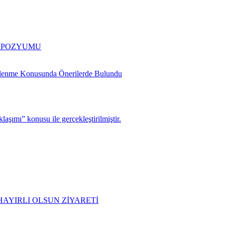
EMPOZYUMU
slenme Konusunda Önerilerde Bulundu
şımı” konusu ile gerçekleştirilmiştir.
AYIRLI OLSUN ZİYARETİ