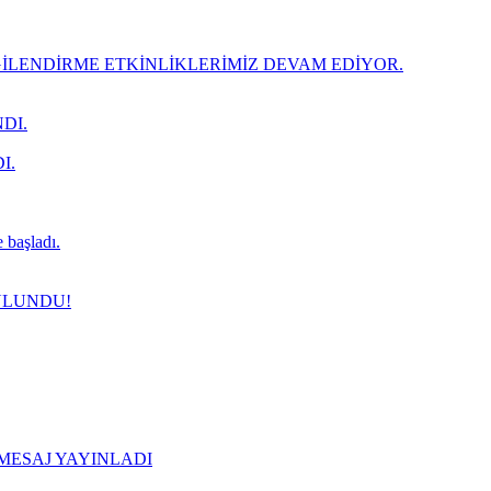
LENDİRME ETKİNLİKLERİMİZ DEVAM EDİYOR.
DI.
I.
 başladı.
ULUNDU!
 MESAJ YAYINLADI