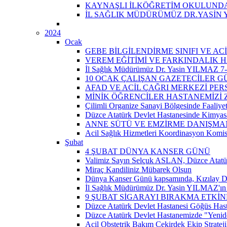
KAYNAŞLI İLKÖĞRETİM OKULUNDA 
İL SAĞLIK MÜDÜRÜMÜZ DR.YASİN 
2024
Ocak
GEBE BİLGİLENDİRME SINIFI VE A
VEREM EĞİTİMİ VE FARKINDALIK H
İl Sağlık Müdürümüz Dr. Yasin YILMAZ 7-14
10 OCAK ÇALIŞAN GAZETECİLER 
AFAD VE ACİL ÇAĞRI MERKEZİ PER
MİNİK ÖĞRENCİLER HASTANEMİZİ Z
Çilimli Organize Sanayi Bölgesinde Faaliyet
Düzce Atatürk Devlet Hastanesinde Kimyasal
ANNE SÜTÜ VE EMZİRME DANIŞMAN
Acil Sağlık Hizmetleri Koordinasyon Komis
Şubat
4 ŞUBAT DÜNYA KANSER GÜNÜ
Valimiz Sayın Selçuk ASLAN, Düzce Atatür
Miraç Kandiliniz Mübarek Olsun
Dünya Kanser Günü kapsamında, Kızılay D
İl Sağlık Müdürümüz Dr. Yasin YILMAZ'ın 
9 ŞUBAT SİGARAYI BIRAKMA ETKİN
Düzce Atatürk Devlet Hastanesi Göğüs Has
Düzce Atatürk Devlet Hastanemizde "Yeni
Acil Obstetrik Bakım Çekirdek Ekip Strateji