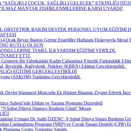
“SAĞLIKLI ÇOCUK, SAĞLIKLI GELECEK” ETKİNLİĞİ DÜ
YILMAZ MANTAR ZEHİRLENMELERİNE KARŞI UYARDI!
CİL OBSTETRİK BAKIM DESTEK PERSONEL UYUM EĞİTİMİ 
AFTASI
 Ocak Beyaz Baston Görme Engelliler Haftasını Dolayısıyla Mesaj Y
GÜNÜ KUTLU OLSUN
SONELLERİNE TEMEL İLKYARDIM EĞİTİMİ VERİLDİ.
İYARET ETTİ.
 Gösteren Bir Fabrikadaki Kadın Çalışanlara Yönelik Farkındalık Eğiti
, Biyolojik, Radyolojik, Nükleer (KBRN) Eğitimi Gerçekleştirildi. ​
LIĞI EĞİTİMİ GERÇEKLEŞTİRİLDİ
yonu (ASKOM) Toplantısı Gerçekleştirildi.
k Devlet Hastanesi Muncurlu Ek Hizmet Binasını Ziyaret Ederek İnce
üzce Şubesi’nde Eğitim ve Tarama Programı Düzenledi
‘‘9 Şubat Dünya Sigarayı Bırakma Günü'' Mesajı
LİĞİ
talıkları Uzmanı Dr. Salih ÖZENÇ, 9 Şubat Dünya Sigara Bırakma Gün
doğan Canlandırma Programı (NRP) ve Çocuk Yaşam Desteği (CPR) Eğ
k Planlama Grubu Toplantısı Yapıldı.