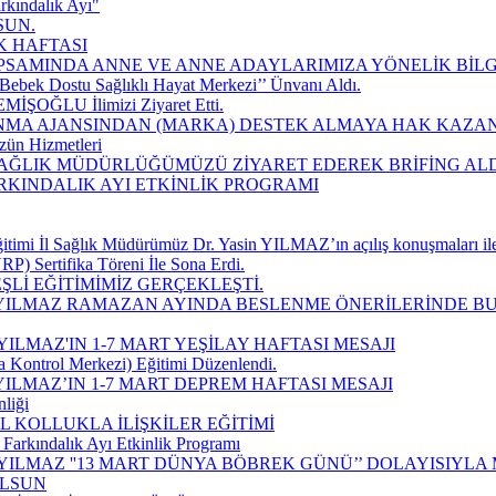
rkındalık Ayı"
SUN.
K HAFTASI
SAMINDA ANNE VE ANNE ADAYLARIMIZA YÖNELİK BİLGİ
Bebek Dostu Sağlıklı Hayat Merkezi’’ Ünvanı Aldı.
EMİŞOĞLU İlimizi Ziyaret Etti.
MA AJANSINDAN (MARKA) DESTEK ALMAYA HAK KAZAN
zün Hizmetleri
 SAĞLIK MÜDÜRLÜĞÜMÜZÜ ZİYARET EDEREK BRİFİNG ALD
ARKINDALIK AYI ETKİNLİK PROGRAMI
imi İl Sağlık Müdürümüz Dr. Yasin YILMAZ’ın açılış konuşmaları ile
P) Sertifika Töreni İle Sona Erdi.
Lİ EĞİTİMİMİZ GERÇEKLEŞTİ.
 YILMAZ RAMAZAN AYINDA BESLENME ÖNERİLERİNDE B
ILMAZ'IN 1-7 MART YEŞİLAY HAFTASI MESAJI
a Kontrol Merkezi) Eğitimi Düzenlendi.
ILMAZ’IN 1-7 MART DEPREM HAFTASI MESAJI
liği
 KOLLUKLA İLİŞKİLER EĞİTİMİ
Farkındalık Ayı Etkinlik Programı
YILMAZ ''13 MART DÜNYA BÖBREK GÜNÜ’’ DOLAYISIYLA
OLSUN