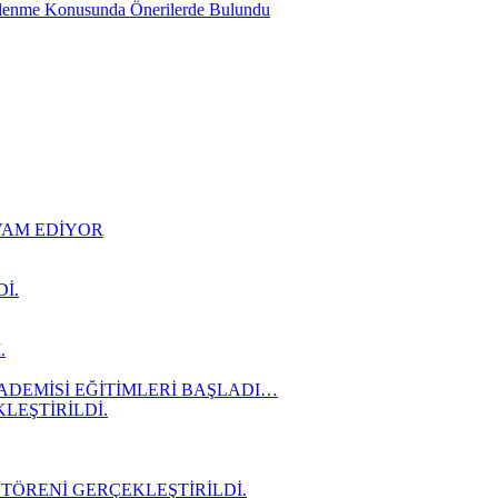
slenme Konusunda Önerilerde Bulundu
EVAM EDİYOR
İ.
.
ADEMİSİ EĞİTİMLERİ BAŞLADI…
LEŞTİRİLDİ.
 TÖRENİ GERÇEKLEŞTİRİLDİ.