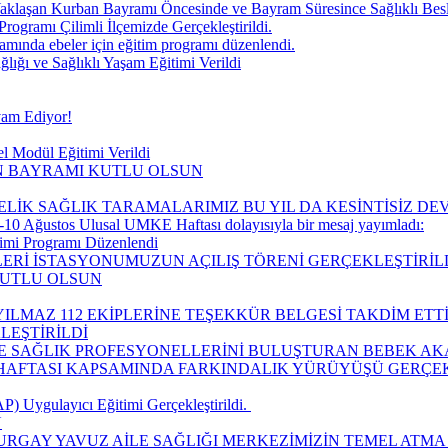
aklaşan Kurban Bayramı Öncesinde ve Bayram Süresince Sağlıklı Be
Programı Çilimli İlçemizde Gerçekleştirildi.
ında ebeler için eğitim programı düzenlendi.
ğı ve Sağlıklı Yaşam Eğitimi Verildi
vam Ediyor!
l Modül Eğitimi Verildi
IN BAYRAMI KUTLU OLSUN
ELİK SAĞLIK TARAMALARIMIZ BU YIL DA KESİNTİSİZ D
10 Ağustos Ulusal UMKE Haftası dolayısıyla bir mesaj yayımladı:
timi Programı Düzenlendi
LERİ İSTASYONUMUZUN AÇILIŞ TÖRENİ GERÇEKLEŞTİRİLD
KUTLU OLSUN
ILMAZ 112 EKİPLERİNE TEŞEKKÜR BELGESİ TAKDİM ETTİ
LEŞTİRİLDİ
LE SAĞLIK PROFESYONELLERİNİ BULUŞTURAN BEBEK AK
I HAFTASI KAPSAMINDA FARKINDALIK YÜRÜYÜŞÜ GERÇEK
 Uygulayıcı Eğitimi Gerçekleştirildi. ​
Ü
URGAY YAVUZ AİLE SAĞLIĞI MERKEZİMİZİN TEMEL ATMA