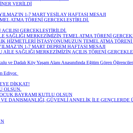
İNER VERİLDİ
ILMAZ'IN 1-7 MART YEŞİLAY HAFTASI MESAJI
MEL ATMA TÖRENİ GERÇEKLEŞTİRLDİ.
 AÇILIŞI GERÇEKLEŞTİRİLDİ.
LE SAĞLIĞI MERKEZİMİZİN TEMEL ATMA TÖRENİ GERÇEK
LIK HİZMETLERİ İSTASYONUMUZUN TEMEL ATMA TÖRENİ 
ILMAZ’IN 1-7 MART DEPREM HAFTASI MESAJI
AİLE SAĞLIĞI MERKEZİMİZİN AÇILIŞ TÖRENİ GERÇEKLEŞT
lu ve Dadalı Köy Yaşam Alanı Anasınıfında Eğitim Gören Öğrencilere
 Ediyor. ​
YE DİKKAT!
U OLSUN.
 ÇOCUK BAYRAMI KUTLU OLSUN
 VE DANIŞMANLIĞI, GÜVENLİ ANNELİK İLE GENÇLERDE Ü
UN