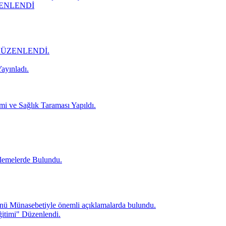
ZENLENDİ
DÜZENLENDİ.
ayınladı.
mi ve Sağlık Taraması Yapıldı.
lemelerde Bulundu.
ü Münasebetiyle önemli açıklamalarda bulundu.
itimi" Düzenlendi.