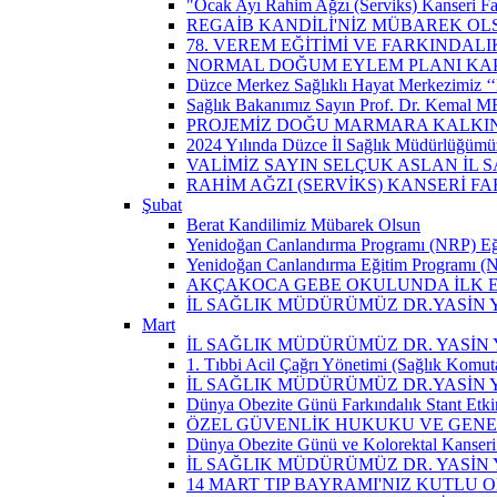
"Ocak Ayı Rahim Ağzı (Serviks) Kanseri Fa
REGAİB KANDİLİ'NİZ MÜBAREK OL
78. VEREM EĞİTİMİ VE FARKINDALI
NORMAL DOĞUM EYLEM PLANI KAP
Düzce Merkez Sağlıklı Hayat Merkezimiz ‘‘
Sağlık Bakanımız Sayın Prof. Dr. Kemal M
PROJEMİZ DOĞU MARMARA KALKIN
2024 Yılında Düzce İl Sağlık Müdürlüğümü
VALİMİZ SAYIN SELÇUK ASLAN İL
RAHİM AĞZI (SERVİKS) KANSERİ F
Şubat
Berat Kandilimiz Mübarek Olsun
Yenidoğan Canlandırma Programı (NRP) Eğit
Yenidoğan Canlandırma Eğitim Programı (NR
AKÇAKOCA GEBE OKULUNDA İLK EŞ
İL SAĞLIK MÜDÜRÜMÜZ DR.YASİN
Mart
İL SAĞLIK MÜDÜRÜMÜZ DR. YASİN Y
1. Tıbbi Acil Çağrı Yönetimi (Sağlık Komut
İL SAĞLIK MÜDÜRÜMÜZ DR.YASİN Y
Dünya Obezite Günü Farkındalık Stant Etkin
ÖZEL GÜVENLİK HUKUKU VE GENEL
Dünya Obezite Günü ve Kolorektal Kanseri 
İL SAĞLIK MÜDÜRÜMÜZ DR. YASİN 
14 MART TIP BAYRAMI'NIZ KUTLU 