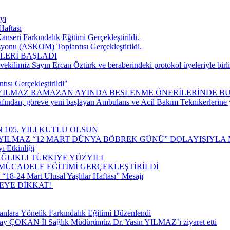
yı
Haftası
seri Farkındalık Eğitimi Gerçekleştirildi. ​
onu (ASKOM) Toplantısı Gerçekleştirildi. ​
LERİ BAŞLADI
ilimiz Sayın Ercan Öztürk ve beraberindeki protokol üyeleriyle birlik
ısı Gerçekleştirildi" ​
 YILMAZ RAMAZAN AYINDA BESLENME ÖNERİLERİNDE B
rafından, göreve yeni başlayan Ambulans ve Acil Bakım Teknikerlerine
 105. YILI KUTLU OLSUN
 YILMAZ “12 MART DÜNYA BÖBREK GÜNÜ” DOLAYISIYLA 
ı Etkinliği
ĞLIKLI TÜRKİYE YÜZYILI
 MÜCADELE EĞİTİMİ GERÇEKLEŞTİRİLDİ
18-24 Mart Ulusal Yaşlılar Haftası” Mesajı
E DİKKAT! ​
nlara Yönelik Farkındalık Eğitimi Düzenlendi
lay ÇOKAN İl Sağlık Müdürümüz Dr. Yasin YILMAZ’ı ziyaret etti