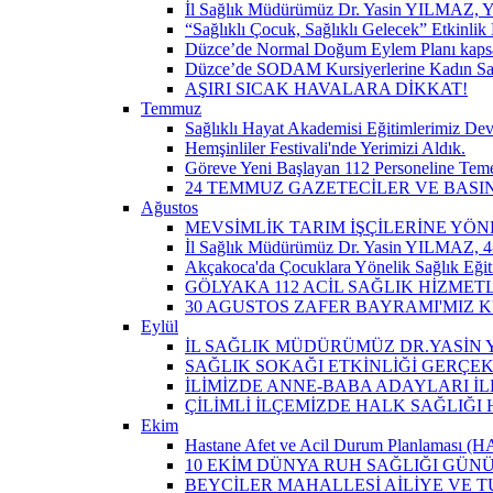
İl Sağlık Müdürümüz Dr. Yasin YILMAZ, Y
“Sağlıklı Çocuk, Sağlıklı Gelecek” Etkinlik 
Düzce’de Normal Doğum Eylem Planı kapsam
Düzce’de SODAM Kursiyerlerine Kadın Sağlı
AŞIRI SICAK HAVALARA DİKKAT!
Temmuz
Sağlıklı Hayat Akademisi Eğitimlerimiz De
Hemşinliler Festivali'nde Yerimizi Aldık.
Göreve Yeni Başlayan 112 Personeline Teme
24 TEMMUZ GAZETECİLER VE BAS
Ağustos
MEVSİMLİK TARIM İŞÇİLERİNE YÖN
İl Sağlık Müdürümüz Dr. Yasin YILMAZ, 4-
Akçakoca'da Çocuklara Yönelik Sağlık Eği
GÖLYAKA 112 ACİL SAĞLIK HİZMET
30 AGUSTOS ZAFER BAYRAMI'MIZ 
Eylül
İL SAĞLIK MÜDÜRÜMÜZ DR.YASİN Y
SAĞLIK SOKAĞI ETKİNLİĞİ GERÇEK
İLİMİZDE ANNE-BABA ADAYLARI İ
ÇİLİMLİ İLÇEMİZDE HALK SAĞLIĞ
Ekim
Hastane Afet ve Acil Durum Planlaması (HAP)
10 EKİM DÜNYA RUH SAĞLIĞI GÜN
BEYCİLER MAHALLESİ AİLİYE VE T