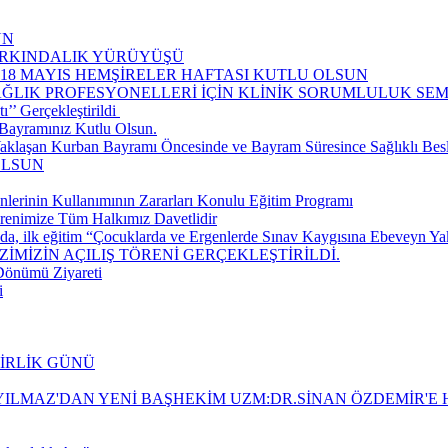
UN
FARKINDALIK YÜRÜYÜŞÜ
-18 MAYIS HEMŞİRELER HAFTASI KUTLU OLSUN
AĞLIK PROFESYONELLERİ İÇİN KLİNİK SORUMLULUK S
’ Gerçekleştirildi ​
Bayramınız Kutlu Olsun.
aklaşan Kurban Bayramı Öncesinde ve Bayram Süresince Sağlıklı Be
OLSUN
nlerinin Kullanımının Zararları Konulu Eğitim Programı
renimize Tüm Halkımız Davetlidir
da, ilk eğitim “Çocuklarda ve Ergenlerde Sınav Kaygısına Ebeveyn Yakla
İMİZİN AÇILIŞ TÖRENİ GERÇEKLEŞTİRİLDİ.
 Dönümü Ziyareti
i
BİRLİK GÜNÜ
ILMAZ'DAN YENİ BAŞHEKİM UZM:DR.SİNAN ÖZDEMİR'E H