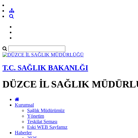
T.C. SAĞLIK BAKANLĞI
DÜZCE İL SAĞLIK MÜDÜR
Kurumsal
Sağlık Müdürümüz
Yönetim
Teşkilat Şeması
Eski WEB Sayfamız
Haberler