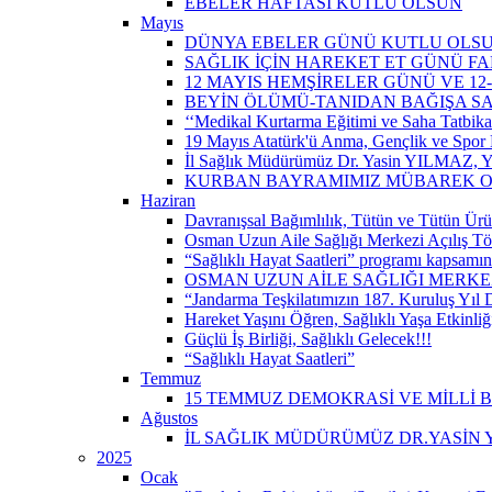
EBELER HAFTASI KUTLU OLSUN
Mayıs
DÜNYA EBELER GÜNÜ KUTLU OLS
SAĞLIK İÇİN HAREKET ET GÜNÜ 
12 MAYIS HEMŞİRELER GÜNÜ VE 12
BEYİN ÖLÜMÜ-TANIDAN BAĞIŞA S
‘‘Medikal Kurtarma Eğitimi ve Saha Tatbikatı’
19 Mayıs Atatürk'ü Anma, Gençlik ve Spor 
İl Sağlık Müdürümüz Dr. Yasin YILMAZ, Y
KURBAN BAYRAMIMIZ MÜBAREK 
Haziran
Davranışsal Bağımlılık, Tütün ve Tütün Ürü
Osman Uzun Aile Sağlığı Merkezi Açılış Tö
“Sağlıklı Hayat Saatleri” programı kapsamın
OSMAN UZUN AİLE SAĞLIĞI MERKEZ
“Jandarma Teşkilatımızın 187. Kuruluş Yıl
Hareket Yaşını Öğren, Sağlıklı Yaşa Etkinliğ
Güçlü İş Birliği, Sağlıklı Gelecek!!!
“Sağlıklı Hayat Saatleri”
Temmuz
15 TEMMUZ DEMOKRASİ VE MİLLİ 
Ağustos
İL SAĞLIK MÜDÜRÜMÜZ DR.YASİN Y
2025
Ocak