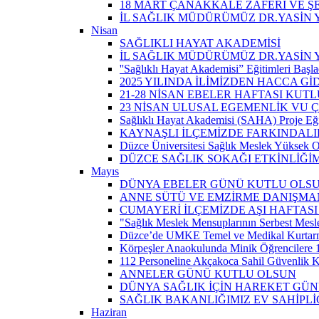
18 MART ÇANAKKALE ZAFERİ VE Ş
İL SAĞLIK MÜDÜRÜMÜZ DR.YASİN Y
Nisan
SAĞLIKLI HAYAT AKADEMİSİ
İL SAĞLIK MÜDÜRÜMÜZ DR.YASİN 
''Sağlıklı Hayat Akademisi” Eğitimleri Başla
2025 YILINDA İLİMİZDEN HACCA Gİ
21-28 NİSAN EBELER HAFTASI KUTL
23 NİSAN ULUSAL EGEMENLİK VU
Sağlıklı Hayat Akademisi (SAHA) Proje Eği
KAYNAŞLI İLÇEMİZDE FARKINDALI
Düzce Üniversitesi Sağlık Meslek Yüksek O
DÜZCE SAĞLIK SOKAĞI ETKİNLİĞİM
Mayıs
DÜNYA EBELER GÜNÜ KUTLU OLS
ANNE SÜTÜ VE EMZİRME DANIŞMAN
CUMAYERİ İLÇEMİZDE AŞI HAFTASI
"Sağlık Meslek Mensuplarının Serbest Mesle
Düzce’de UMKE Temel ve Medikal Kurtarma 
Körpeşler Anaokulunda Minik Öğrencilere 
112 Personeline Akçakoca Sahil Güvenlik Ko
ANNELER GÜNÜ KUTLU OLSUN
DÜNYA SAĞLIK İÇİN HAREKET GÜ
SAĞLIK BAKANLIĞIMIZ EV SAHİPL
Haziran