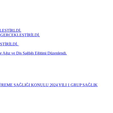
LEŞTİRLDİ.
GERÇEKLEŞTİRİLDİ.
İRİLDİ. ​
 Ağız ve Diş Sağlığı Eğitimi Düzenlendi.
REME SAĞLIĞI KONULU 2024 YILI 1 GRUP SAĞLIK