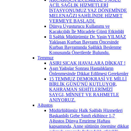
ACİL SAĞLIK HİZMETLERİ
İSTASYONUMUZ YAZ DÖNEMİNDE
MELENAĞZI SAHİLİNDE HİZMET
VERMEYE BAŞLADI.
Dünya Uyuşturucu Kullanımı ve
Kaçakçılığı İle Mücadele Günü Etkinliği
İl Sağlık Müdürümüz Dr. Yasin YILMAZ
Yaklaşan Kurban Bayramı Öncesinde
Kurban Bayramında Sağlıklı Beslenme
Konusunda Önerilerde Bulundu.
Temmuz
AŞIRI SICAK HAVALARA DİKKAT !
Aşırı Yağışlar Sonrası Hastalıkların
Önlenmesinde Dikkat Edilmesi Gerekenler
15 TEMMUZ DEMOKRASİ VE MİLLİ
BİRLİK GÜNÜ'NÜ KUTLUYOR,
KAHRAMAN ŞEHİTLERİMİZİ
SAYGI, MİNNET VE RAHMETLE
ANIYORUZ.
Ağustos
Müdürlüğümüz Halk Sağlığı Hizmetleri
Başkanlığı Gebe Sınıfı ekibince 1-7
Ağustos Dünya Emzirme Haftası
kapsamında, Anne sütünün önemine dikkat