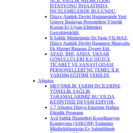
ACİL SAĞLIK HİZMETLERİ
İSTASYONU İNŞAATINDA
İNCELEMELERDE BULUNDU.
Düzce Atatürk Devlet Hastanesinde Yeni
Göreve Başlayan Personellere Yönelik
Kurum İçi Uyum Eğitimleri
Gerçekleştirildi.
İl Sağlık Müdürümüz Dr.Yasin YILMAZ,
Düzce Atatürk Devlet Hastanesi Muncurlu
Ek Hizmet Binasını Ziyaret Etti.
AFAD, İHH, ANDA, UKSAR
GÖNÜLLÜLERİ İLE DÜZCE
TİCARET VE SANAYİ ODASI
PERSONELLERİ’NE TEMEL İLK
YARDIM EĞİTİMİ VERİLDİ.
Ağustos
MEVSİMLİK TARIM İŞÇİLERİNE
YÖNELİK SAĞLIK
TARAMALARIMIZ BU YILDA
KESİNTİSİZ DEVAM EDİYOR.
1-7 Ağustos Dünya Emzirme Haftası
Etkinlik Programı
Acil Sağlık Hizmetleri Koordinasyon
Komisyonu (ASKOM) Toplantısı
Müdürlüğümüzün Ev Sahipliğinde