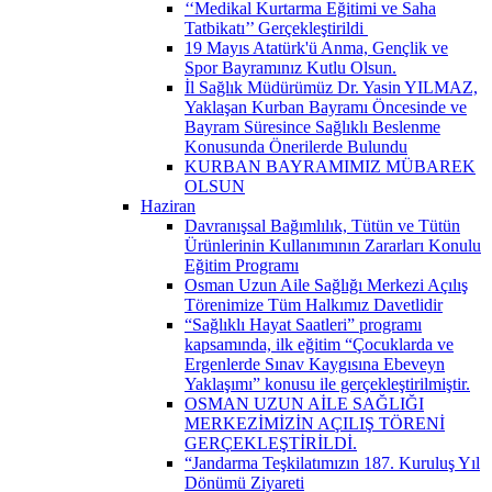
‘‘Medikal Kurtarma Eğitimi ve Saha
Tatbikatı’’ Gerçekleştirildi ​
19 Mayıs Atatürk'ü Anma, Gençlik ve
Spor Bayramınız Kutlu Olsun.
İl Sağlık Müdürümüz Dr. Yasin YILMAZ,
Yaklaşan Kurban Bayramı Öncesinde ve
Bayram Süresince Sağlıklı Beslenme
Konusunda Önerilerde Bulundu
KURBAN BAYRAMIMIZ MÜBAREK
OLSUN
Haziran
Davranışsal Bağımlılık, Tütün ve Tütün
Ürünlerinin Kullanımının Zararları Konulu
Eğitim Programı
Osman Uzun Aile Sağlığı Merkezi Açılış
Törenimize Tüm Halkımız Davetlidir
“Sağlıklı Hayat Saatleri” programı
kapsamında, ilk eğitim “Çocuklarda ve
Ergenlerde Sınav Kaygısına Ebeveyn
Yaklaşımı” konusu ile gerçekleştirilmiştir.
OSMAN UZUN AİLE SAĞLIĞI
MERKEZİMİZİN AÇILIŞ TÖRENİ
GERÇEKLEŞTİRİLDİ.
“Jandarma Teşkilatımızın 187. Kuruluş Yıl
Dönümü Ziyareti