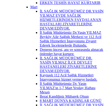
ERKEN TEŞHİS HAYAT KURTARIR
Mart
İL SAĞLIK MÜDÜRÜMÜZ DR.YASİN
YILMAZ EVDE SAĞLIK
HİZMETLERİNDEN FAYDALANAN
HASTALARI ZİYARETLERİNE
DEVAM EDİYOR.
İl Sağlık Müdürümüz Dr.Yasin YILMAZ
Beyköy Aile Sağlığı Merkezi ve 112 Acil
Sağlık Hizmetleri İstasyonunu Ziyaret
Ederek İncelemelerde Bulundu.
Deprem öncesi, anı ve sonrasında alınacak
önlemler hayat kurtarır.
İL SAĞLIK MÜDÜRÜMÜZ DR.
YASİN YILMAZ İLÇE DEVLET
HASTANELERİ ZİYARETLERİNE
DEVAM EDİYOR.
Kaynaşlı 112 Acil Sağlık Hizmetleri
İstasyonumuz hizmet vermeye başladı.
İl Sağlık Müdürümüz Dr. Yasin
YILMAZ'ın 1-7 Mart Yeşilay Haftası
Mesajı
Berat Kandiliniz Mübarek Olsun
8 MART DÜNYA KADINLAR GÜNÜ
İL SAĞLIK MÜDÜRÜMÜZ DR.YASİN