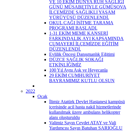
VE 10 EKİM DÜNYA RUH SAĞLIĞI
GÜNÜ MÜSABETİYLE GÜMÜŞOVA
İLÇEMİZDE SAĞLIKLI YAŞAM
YÜRÜYÜŞÜ DÜZENLENDİ.
OKUL ÇAĞI İŞİTME TARAMA
PROGRAMI BAŞLADI.
1-31 EKİM MEME KANSERİ
FARKINDALIK AYI KAPSAMINDA
CUMAYERİ İLÇEMİZDE EĞİTİM
DÜZENLENDİ.
Evlilik Öncesi Danışmanlık Eğitimi
DÜZCE SAĞLIK SOKAĞI
ETKİNLİĞİMİZ
100 Yıl Aynı Aşk ve Heyecanla
29 EKİM CUMHURİYET
BAYRAMIMIZ KUTLU OLSUN
2022
Ocak
İlimiz Atatürk Devlet Hastanesi kampüsü
içerisinde acil hasta nakil hizmetlerinde
kullanılmak üzere ambulans helikopter
alanı oluşturuldu
Valimiz Sayın Cevdet ATAY ve Vali
Yardımcısı Sayın Batuhan SARIOĞLU