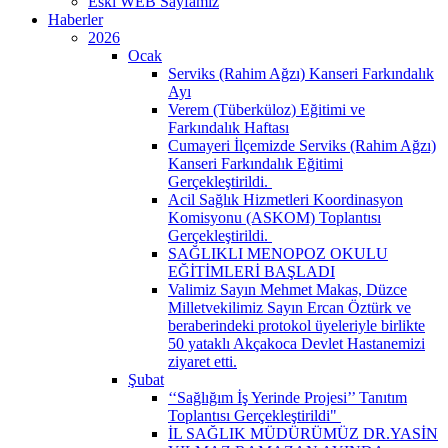
Eski WEB Sayfamız
Haberler
2026
Ocak
Serviks (Rahim Ağzı) Kanseri Farkındalık
Ayı
Verem (Tüberküloz) Eğitimi ve
Farkındalık Haftası
Cumayeri İlçemizde Serviks (Rahim Ağzı)
Kanseri Farkındalık Eğitimi
Gerçekleştirildi. ​
Acil Sağlık Hizmetleri Koordinasyon
Komisyonu (ASKOM) Toplantısı
Gerçekleştirildi. ​
SAĞLIKLI MENOPOZ OKULU
EĞİTİMLERİ BAŞLADI
Valimiz Sayın Mehmet Makas, Düzce
Milletvekilimiz Sayın Ercan Öztürk ve
beraberindeki protokol üyeleriyle birlikte
50 yataklı Akçakoca Devlet Hastanemizi
ziyaret etti.
Şubat
‘‘Sağlığım İş Yerinde Projesi’’ Tanıtım
Toplantısı Gerçekleştirildi" ​
İL SAĞLIK MÜDÜRÜMÜZ DR.YASİN