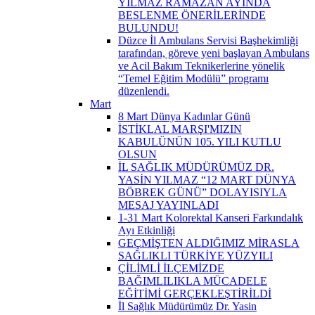
YILMAZ RAMAZAN AYINDA
BESLENME ÖNERİLERİNDE
BULUNDU!
Düzce İl Ambulans Servisi Başhekimliği
tarafından, göreve yeni başlayan Ambulans
ve Acil Bakım Teknikerlerine yönelik
“Temel Eğitim Modülü” programı
düzenlendi.
Mart
8 Mart Dünya Kadınlar Günü
İSTİKLAL MARŞI'MIZIN
KABULÜNÜN 105. YILI KUTLU
OLSUN
İL SAĞLIK MÜDÜRÜMÜZ DR.
YASİN YILMAZ “12 MART DÜNYA
BÖBREK GÜNÜ” DOLAYISIYLA
MESAJ YAYINLADI
1-31 Mart Kolorektal Kanseri Farkındalık
Ayı Etkinliği
GEÇMİŞTEN ALDIĞIMIZ MİRASLA
SAĞLIKLI TÜRKİYE YÜZYILI
ÇİLİMLİ İLÇEMİZDE
BAĞIMLILIKLA MÜCADELE
EĞİTİMİ GERÇEKLEŞTİRİLDİ
İl Sağlık Müdürümüz Dr. Yasin