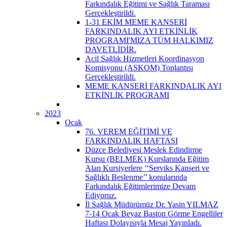
Farkındalık Eğitimi ve Sağlık Taraması
Gerçekleştirildi.
1-31 EKİM MEME KANSERİ
FARKINDALIK AYI ETKİNLİK
PROGRAMI'MIZA TÜM HALKIMIZ
DAVETLİDİR.
Acil Sağlık Hizmetleri Koordinasyon
Komisyonu (ASKOM) Toplantısı
Gerçekleştirildi.
MEME KANSERİ FARKINDALIK AYI
ETKİNLİK PROGRAMI
2023
Ocak
76. VEREM EĞİTİMİ VE
FARKINDALIK HAFTASI
Düzce Belediyesi Meslek Edindirme
Kursu (BELMEK) Kurslarında Eğitim
Alan Kursiyerlere ‘‘Serviks Kanseri ve
Sağlıklı Beslenme’’ konularında
Farkındalık Eğitimlerimize Devam
Ediyoruz.
İl Sağlık Müdürümüz Dr. Yasin YILMAZ
7-14 Ocak Beyaz Baston Görme Engelliler
Haftası Dolayısıyla Mesaj Yayınladı.