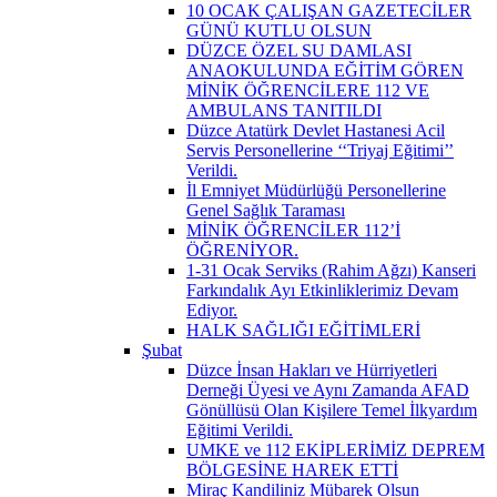
10 OCAK ÇALIŞAN GAZETECİLER
GÜNÜ KUTLU OLSUN
DÜZCE ÖZEL SU DAMLASI
ANAOKULUNDA EĞİTİM GÖREN
MİNİK ÖĞRENCİLERE 112 VE
AMBULANS TANITILDI
Düzce Atatürk Devlet Hastanesi Acil
Servis Personellerine ‘‘Triyaj Eğitimi’’
Verildi.
İl Emniyet Müdürlüğü Personellerine
Genel Sağlık Taraması
MİNİK ÖĞRENCİLER 112’İ
ÖĞRENİYOR.
1-31 Ocak Serviks (Rahim Ağzı) Kanseri
Farkındalık Ayı Etkinliklerimiz Devam
Ediyor.
HALK SAĞLIĞI EĞİTİMLERİ
Şubat
Düzce İnsan Hakları ve Hürriyetleri
Derneği Üyesi ve Aynı Zamanda AFAD
Gönüllüsü Olan Kişilere Temel İlkyardım
Eğitimi Verildi.
UMKE ve 112 EKİPLERİMİZ DEPREM
BÖLGESİNE HAREK ETTİ
Miraç Kandiliniz Mübarek Olsun