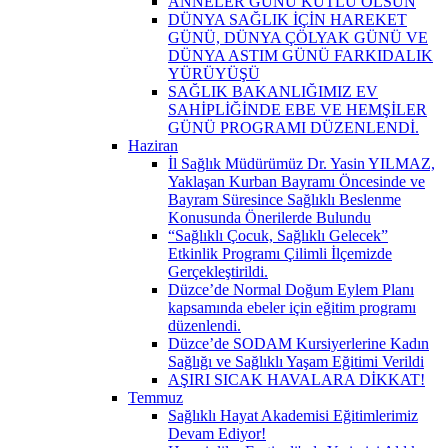
ANNELER GÜNÜ KUTLU OLSUN
DÜNYA SAĞLIK İÇİN HAREKET
GÜNÜ, DÜNYA ÇÖLYAK GÜNÜ VE
DÜNYA ASTIM GÜNÜ FARKIDALIK
YÜRÜYÜŞÜ
SAĞLIK BAKANLIĞIMIZ EV
SAHİPLİĞİNDE EBE VE HEMŞİLER
GÜNÜ PROGRAMI DÜZENLENDİ.
Haziran
İl Sağlık Müdürümüz Dr. Yasin YILMAZ,
Yaklaşan Kurban Bayramı Öncesinde ve
Bayram Süresince Sağlıklı Beslenme
Konusunda Önerilerde Bulundu
“Sağlıklı Çocuk, Sağlıklı Gelecek”
Etkinlik Programı Çilimli İlçemizde
Gerçekleştirildi.
Düzce’de Normal Doğum Eylem Planı
kapsamında ebeler için eğitim programı
düzenlendi.
Düzce’de SODAM Kursiyerlerine Kadın
Sağlığı ve Sağlıklı Yaşam Eğitimi Verildi
AŞIRI SICAK HAVALARA DİKKAT!
Temmuz
Sağlıklı Hayat Akademisi Eğitimlerimiz
Devam Ediyor!