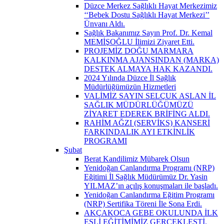
Düzce Merkez Sağlıklı Hayat Merkezimiz
‘‘Bebek Dostu Sağlıklı Hayat Merkezi’’
Ünvanı Aldı.
Sağlık Bakanımız Sayın Prof. Dr. Kemal
MEMİŞOĞLU İlimizi Ziyaret Etti.
PROJEMİZ DOĞU MARMARA
KALKINMA AJANSINDAN (MARKA)
DESTEK ALMAYA HAK KAZANDI.
2024 Yılında Düzce İl Sağlık
Müdürlüğümüzün Hizmetleri
VALİMİZ SAYIN SELÇUK ASLAN İL
SAĞLIK MÜDÜRLÜĞÜMÜZÜ
ZİYARET EDEREK BRİFİNG ALDI.
RAHİM AĞZI (SERVİKS) KANSERİ
FARKINDALIK AYI ETKİNLİK
PROGRAMI
Şubat
Berat Kandilimiz Mübarek Olsun
Yenidoğan Canlandırma Programı (NRP)
Eğitimi İl Sağlık Müdürümüz Dr. Yasin
YILMAZ’ın açılış konuşmaları ile başladı.
Yenidoğan Canlandırma Eğitim Programı
(NRP) Sertifika Töreni İle Sona Erdi.
AKÇAKOCA GEBE OKULUNDA İLK
EŞLİ EĞİTİMİMİZ GERÇEKLEŞTİ.