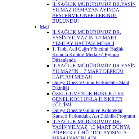
İL SAĞLIK MÜDÜRÜMÜZ DR.YASİN
YILMAZ RAMAZAN AYINDA
BESLENME ÖNERİLERİNDE
BULUNDU!
Mart
İL SAĞLIK MÜDÜRÜMÜZ DR.
YASİN YILMAZ'IN 1-7 MART
YEŞİLAY HAFTASI MESAJI
1. Tıbbi Acil Çağrı Yönetimi (Sağlık
Komuta Kontrol Merkezi) Eğitimi
Düzenlendi.
İL SAĞLIK MÜDÜRÜMÜZ DR.YASİN
YILMAZ’IN 1-7 MART DEPREM
HAFTASI MESAJI
Dünya Obezite Günü Farkındalık Stant
Etkinliği
ÖZEL GÜVENLİK HUKUKU VE
GENEL KOLLUKLA İLİŞKİLER
EĞİTİMİ
Dünya Obezite Günü ve Kolorektal
Kanseri Farkındalık Ayı Etkinlik Programı
İL SAĞLIK MÜDÜRÜMÜZ DR.
YASİN YILMAZ ''13 MART DÜNYA
BÖBREK GÜNÜ’’ DOLAYISIYLA
MESAJ YAYINLADI