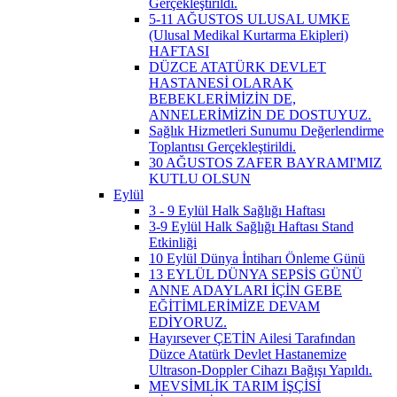
Gerçekleştirildi.
5-11 AĞUSTOS ULUSAL UMKE
(Ulusal Medikal Kurtarma Ekipleri)
HAFTASI
DÜZCE ATATÜRK DEVLET
HASTANESİ OLARAK
BEBEKLERİMİZİN DE,
ANNELERİMİZİN DE DOSTUYUZ.
Sağlık Hizmetleri Sunumu Değerlendirme
Toplantısı Gerçekleştirildi.
30 AĞUSTOS ZAFER BAYRAMI'MIZ
KUTLU OLSUN
Eylül
3 - 9 Eylül Halk Sağlığı Haftası
3-9 Eylül Halk Sağlığı Haftası Stand
Etkinliği
10 Eylül Dünya İntiharı Önleme Günü
13 EYLÜL DÜNYA SEPSİS GÜNÜ
ANNE ADAYLARI İÇİN GEBE
EĞİTİMLERİMİZE DEVAM
EDİYORUZ.
Hayırsever ÇETİN Ailesi Tarafından
Düzce Atatürk Devlet Hastanemize
Ultrason-Doppler Cihazı Bağışı Yapıldı.
MEVSİMLİK TARIM İŞÇİSİ