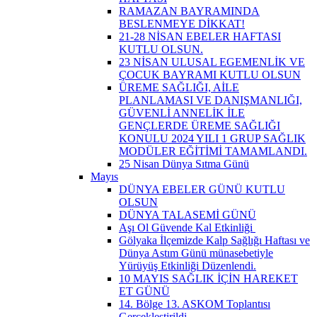
RAMAZAN BAYRAMINDA
BESLENMEYE DİKKAT!
21-28 NİSAN EBELER HAFTASI
KUTLU OLSUN.
23 NİSAN ULUSAL EGEMENLİK VE
ÇOCUK BAYRAMI KUTLU OLSUN
ÜREME SAĞLIĞI, AİLE
PLANLAMASI VE DANIŞMANLIĞI,
GÜVENLİ ANNELİK İLE
GENÇLERDE ÜREME SAĞLIĞI
KONULU 2024 YILI 1 GRUP SAĞLIK
MODÜLER EĞİTİMİ TAMAMLANDI.
25 Nisan Dünya Sıtma Günü
Mayıs
DÜNYA EBELER GÜNÜ KUTLU
OLSUN
DÜNYA TALASEMİ GÜNÜ
Aşı Ol Güvende Kal Etkinliği ​
Gölyaka İlçemizde Kalp Sağlığı Haftası ve
Dünya Astım Günü münasebetiyle
Yürüyüş Etkinliği Düzenlendi.
10 MAYIS SAĞLIK İÇİN HAREKET
ET GÜNÜ
14. Bölge 13. ASKOM Toplantısı
Gerçekleştirildi.