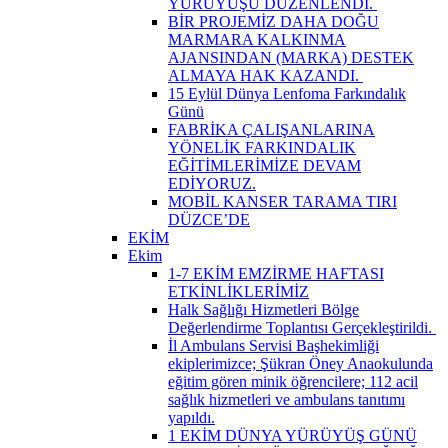
YÜRÜYÜŞÜ DÜZENLENDİ. ​
BİR PROJEMİZ DAHA DOĞU
MARMARA KALKINMA
AJANSINDAN (MARKA) DESTEK
ALMAYA HAK KAZANDI. ​
15 Eylül Dünya Lenfoma Farkındalık
Günü
FABRİKA ÇALIŞANLARINA
YÖNELİK FARKINDALIK
EĞİTİMLERİMİZE DEVAM
EDİYORUZ.
MOBİL KANSER TARAMA TIRI
DÜZCE’DE
EKİM
Ekim
1-7 EKİM EMZİRME HAFTASI
ETKİNLİKLERİMİZ
Halk Sağlığı Hizmetleri Bölge
Değerlendirme Toplantısı Gerçekleştirildi. ​
İl Ambulans Servisi Başhekimliği
ekiplerimizce; Şükran Öney Anaokulunda
eğitim gören minik öğrencilere; 112 acil
sağlık hizmetleri ve ambulans tanıtımı
yapıldı.
1 EKİM DÜNYA YÜRÜYÜŞ GÜNÜ