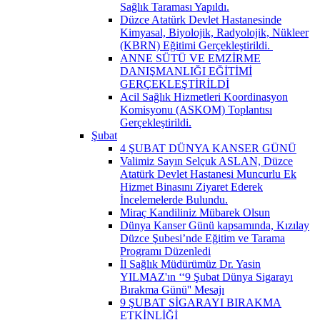
Sağlık Taraması Yapıldı.
Düzce Atatürk Devlet Hastanesinde
Kimyasal, Biyolojik, Radyolojik, Nükleer
(KBRN) Eğitimi Gerçekleştirildi. ​
ANNE SÜTÜ VE EMZİRME
DANIŞMANLIĞI EĞİTİMİ
GERÇEKLEŞTİRİLDİ
Acil Sağlık Hizmetleri Koordinasyon
Komisyonu (ASKOM) Toplantısı
Gerçekleştirildi.
Şubat
4 ŞUBAT DÜNYA KANSER GÜNÜ
Valimiz Sayın Selçuk ASLAN, Düzce
Atatürk Devlet Hastanesi Muncurlu Ek
Hizmet Binasını Ziyaret Ederek
İncelemelerde Bulundu.
Miraç Kandiliniz Mübarek Olsun
Dünya Kanser Günü kapsamında, Kızılay
Düzce Şubesi’nde Eğitim ve Tarama
Programı Düzenledi
İl Sağlık Müdürümüz Dr. Yasin
YILMAZ'ın ‘‘9 Şubat Dünya Sigarayı
Bırakma Günü'' Mesajı
9 ŞUBAT SİGARAYI BIRAKMA
ETKİNLİĞİ