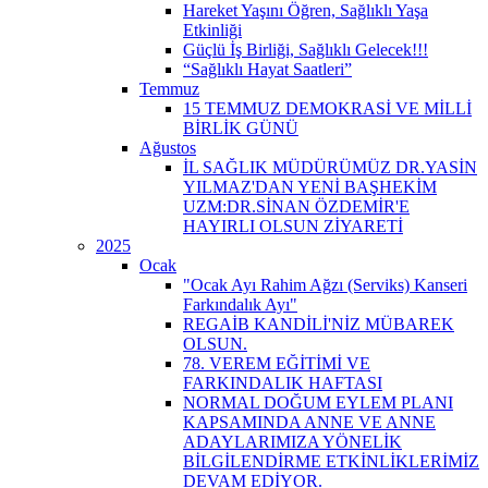
Hareket Yaşını Öğren, Sağlıklı Yaşa
Etkinliği
Güçlü İş Birliği, Sağlıklı Gelecek!!!
“Sağlıklı Hayat Saatleri”
Temmuz
15 TEMMUZ DEMOKRASİ VE MİLLİ
BİRLİK GÜNÜ
Ağustos
İL SAĞLIK MÜDÜRÜMÜZ DR.YASİN
YILMAZ'DAN YENİ BAŞHEKİM
UZM:DR.SİNAN ÖZDEMİR'E
HAYIRLI OLSUN ZİYARETİ
2025
Ocak
"Ocak Ayı Rahim Ağzı (Serviks) Kanseri
Farkındalık Ayı"
REGAİB KANDİLİ'NİZ MÜBAREK
OLSUN.
78. VEREM EĞİTİMİ VE
FARKINDALIK HAFTASI
NORMAL DOĞUM EYLEM PLANI
KAPSAMINDA ANNE VE ANNE
ADAYLARIMIZA YÖNELİK
BİLGİLENDİRME ETKİNLİKLERİMİZ
DEVAM EDİYOR.