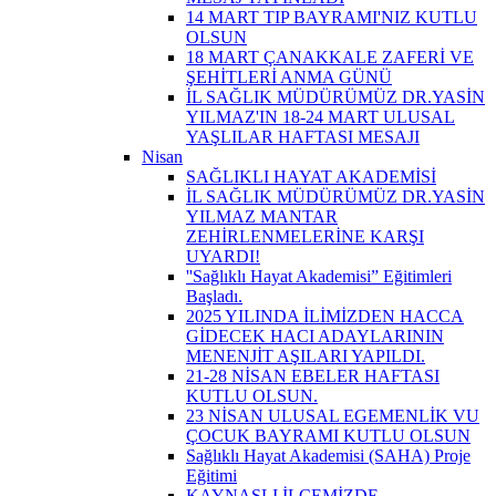
14 MART TIP BAYRAMI'NIZ KUTLU
OLSUN
18 MART ÇANAKKALE ZAFERİ VE
ŞEHİTLERİ ANMA GÜNÜ
İL SAĞLIK MÜDÜRÜMÜZ DR.YASİN
YILMAZ'IN 18-24 MART ULUSAL
YAŞLILAR HAFTASI MESAJI
Nisan
SAĞLIKLI HAYAT AKADEMİSİ
İL SAĞLIK MÜDÜRÜMÜZ DR.YASİN
YILMAZ MANTAR
ZEHİRLENMELERİNE KARŞI
UYARDI!
''Sağlıklı Hayat Akademisi” Eğitimleri
Başladı.
2025 YILINDA İLİMİZDEN HACCA
GİDECEK HACI ADAYLARININ
MENENJİT AŞILARI YAPILDI.
21-28 NİSAN EBELER HAFTASI
KUTLU OLSUN.
23 NİSAN ULUSAL EGEMENLİK VU
ÇOCUK BAYRAMI KUTLU OLSUN
Sağlıklı Hayat Akademisi (SAHA) Proje
Eğitimi
KAYNAŞLI İLÇEMİZDE