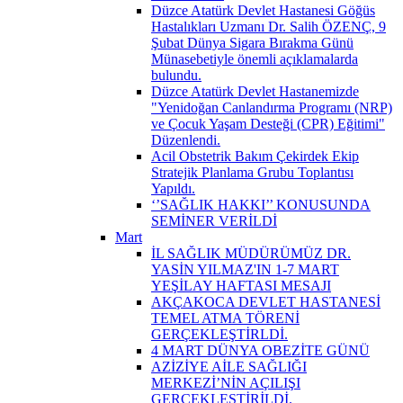
Düzce Atatürk Devlet Hastanesi Göğüs
Hastalıkları Uzmanı Dr. Salih ÖZENÇ, 9
Şubat Dünya Sigara Bırakma Günü
Münasebetiyle önemli açıklamalarda
bulundu.
Düzce Atatürk Devlet Hastanemizde
"Yenidoğan Canlandırma Programı (NRP)
ve Çocuk Yaşam Desteği (CPR) Eğitimi"
Düzenlendi.
Acil Obstetrik Bakım Çekirdek Ekip
Stratejik Planlama Grubu Toplantısı
Yapıldı.
‘’SAĞLIK HAKKI’’ KONUSUNDA
SEMİNER VERİLDİ
Mart
İL SAĞLIK MÜDÜRÜMÜZ DR.
YASİN YILMAZ'IN 1-7 MART
YEŞİLAY HAFTASI MESAJI
AKÇAKOCA DEVLET HASTANESİ
TEMEL ATMA TÖRENİ
GERÇEKLEŞTİRLDİ.
4 MART DÜNYA OBEZİTE GÜNÜ
AZİZİYE AİLE SAĞLIĞI
MERKEZİ’NİN AÇILIŞI
GERÇEKLEŞTİRİLDİ.