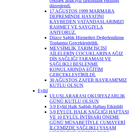
çekmek amacıyla farkındalık etkinliği
düzenlendi.
17 AĞUSTOS 1999 MARMARA
DEPREMİNDE HAYATINI
KAYBEDEN VATANDAŞLARIMIZI
RAHMET VE SAYGIYLA
ANIYORUZ.
Düzce Sağlık Hizmetleri Değerlendirme
Toplantısı Gerçekleştirildi.
MEVSİMLİK TARIM İŞÇİSİ
AİLELERİN ÇOCUKLARINA AĞIZ
DİŞ SAĞLIĞI TARAMASI VE
SAĞLIKLI BESLENME
KONULARINDA EĞİTİM
GERÇEKLEŞTİRİLDİ.
30 AĞUSTOS ZAFER BAYRAMI'MIZ
KUTLU OLSUN
Eylül
ULUSLARARASI OKURYAZARLIK
GÜNÜ KUTLU OLSUN
3-9 Eylül Halk Sağlığı Haftası Etkinliği
3-9 EYLÜL HALK SAĞLIĞI HAFTASI
VE 10 EYLÜL İNTİHARI ÖNEME
GÜNÜ MÜSABETİYLE CUMAYERİ
İLÇEMİZDE SAĞLIKLI YAŞAM