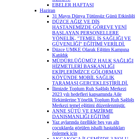
EBELER HAFTASI
Haziran
31 Mayıs Dünya Tütünsüz Günü Etkinliği
DÜZCE AĞIZ VE DİŞ
HASTANEMİZDE GÖREVE YENİ
BAŞLAYAN PERSONELLERE
YÖNELİK, "TEMEL İŞ SAĞLIĞI VE
GÜVENLİĞİ" EĞİTİMİ VERİLDİ.
Düzce UMKE Olarak Eğitim Kampına
Katıldık
MÜDÜRLÜĞÜMÜZ HALK SAĞLIĞI
HİZMETLERİ BAŞKANLIĞI
EKİPLERİMİZCE GÖLORMANI
KÖYÜNDE MOBİL SAĞLIK
TARAMASI GERÇEKLEŞTİRİLDİ.
İlimizde Toplum Ruh Sağlığı Merkezi
2023 yılı hedefleri kapsamında Aile
Hekimlerine Yönelik Toplum Ruh Sağlığı
Merkezi temel eğitimi düzenlenmiştir.
ANNE SÜTÜ VE EMZİRME
DANIŞMANLIĞI EĞİTİMİ
Yaz aylarında özellikle beş yaş altı
çocuklarda görülen ishalli hastalıkları
önlemek için
AKÇAKOCA İLÇEMİZDE 3 NOLU