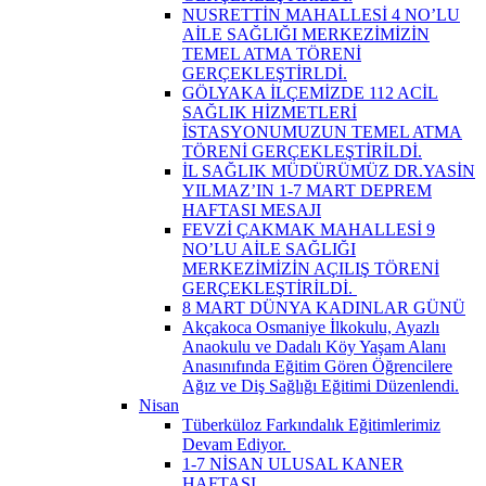
NUSRETTİN MAHALLESİ 4 NO’LU
AİLE SAĞLIĞI MERKEZİMİZİN
TEMEL ATMA TÖRENİ
GERÇEKLEŞTİRLDİ.
GÖLYAKA İLÇEMİZDE 112 ACİL
SAĞLIK HİZMETLERİ
İSTASYONUMUZUN TEMEL ATMA
TÖRENİ GERÇEKLEŞTİRİLDİ.
İL SAĞLIK MÜDÜRÜMÜZ DR.YASİN
YILMAZ’IN 1-7 MART DEPREM
HAFTASI MESAJI
FEVZİ ÇAKMAK MAHALLESİ 9
NO’LU AİLE SAĞLIĞI
MERKEZİMİZİN AÇILIŞ TÖRENİ
GERÇEKLEŞTİRİLDİ. ​
8 MART DÜNYA KADINLAR GÜNÜ
Akçakoca Osmaniye İlkokulu, Ayazlı
Anaokulu ve Dadalı Köy Yaşam Alanı
Anasınıfında Eğitim Gören Öğrencilere
Ağız ve Diş Sağlığı Eğitimi Düzenlendi.
Nisan
Tüberküloz Farkındalık Eğitimlerimiz
Devam Ediyor. ​
1-7 NİSAN ULUSAL KANER
HAFTASI