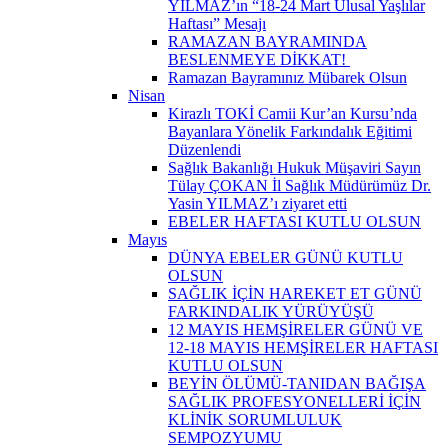
YILMAZ’ın “18-24 Mart Ulusal Yaşlılar
Haftası” Mesajı
RAMAZAN BAYRAMINDA
BESLENMEYE DİKKAT! ​
Ramazan Bayramınız Mübarek Olsun
Nisan
Kirazlı TOKİ Camii Kur’an Kursu’nda
Bayanlara Yönelik Farkındalık Eğitimi
Düzenlendi
Sağlık Bakanlığı Hukuk Müşaviri Sayın
Tülay ÇOKAN İl Sağlık Müdürümüz Dr.
Yasin YILMAZ’ı ziyaret etti
EBELER HAFTASI KUTLU OLSUN
Mayıs
DÜNYA EBELER GÜNÜ KUTLU
OLSUN
SAĞLIK İÇİN HAREKET ET GÜNÜ
FARKINDALIK YÜRÜYÜŞÜ
12 MAYIS HEMŞİRELER GÜNÜ VE
12-18 MAYIS HEMŞİRELER HAFTASI
KUTLU OLSUN
BEYİN ÖLÜMÜ-TANIDAN BAĞIŞA
SAĞLIK PROFESYONELLERİ İÇİN
KLİNİK SORUMLULUK
SEMPOZYUMU