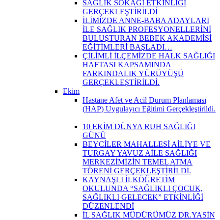
SAĞLIK SOKAĞI ETKİNLİĞİ
GERÇEKLEŞTİRİLDİ
İLİMİZDE ANNE-BABA ADAYLARI
İLE SAĞLIK PROFESYONELLERİNİ
BULUŞTURAN BEBEK AKADEMİSİ
EĞİTİMLERİ BAŞLADI…
ÇİLİMLİ İLÇEMİZDE HALK SAĞLIĞI
HAFTASI KAPSAMINDA
FARKINDALIK YÜRÜYÜŞÜ
GERÇEKLEŞTİRİLDİ.
Ekim
Hastane Afet ve Acil Durum Planlaması
(HAP) Uygulayıcı Eğitimi Gerçekleştirildi.
10 EKİM DÜNYA RUH SAĞLIĞI
GÜNÜ
BEYCİLER MAHALLESİ AİLİYE VE
TURGAY YAVUZ AİLE SAĞLIĞI
MERKEZİMİZİN TEMEL ATMA
TÖRENİ GERÇEKLEŞTİRİLDİ.
KAYNAŞLI İLKÖĞRETİM
OKULUNDA “SAĞLIKLI ÇOCUK,
SAĞLIKLI GELECEK” ETKİNLİĞİ
DÜZENLENDİ
İL SAĞLIK MÜDÜRÜMÜZ DR.YASİN