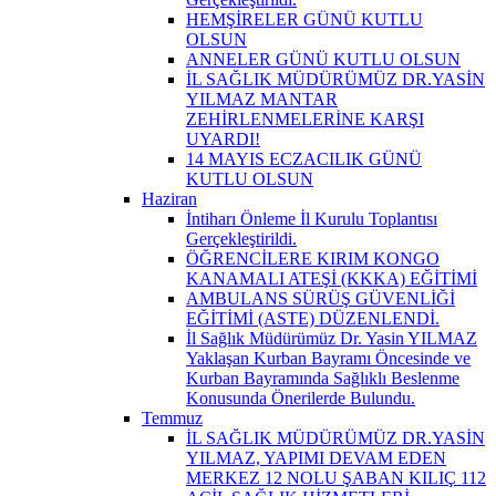
HEMŞİRELER GÜNÜ KUTLU
OLSUN
ANNELER GÜNÜ KUTLU OLSUN
İL SAĞLIK MÜDÜRÜMÜZ DR.YASİN
YILMAZ MANTAR
ZEHİRLENMELERİNE KARŞI
UYARDI!
14 MAYIS ECZACILIK GÜNÜ
KUTLU OLSUN
Haziran
İntiharı Önleme İl Kurulu Toplantısı
Gerçekleştirildi.
ÖĞRENCİLERE KIRIM KONGO
KANAMALI ATEŞİ (KKKA) EĞİTİMİ
AMBULANS SÜRÜŞ GÜVENLİĞİ
EĞİTİMİ (ASTE) DÜZENLENDİ.
İl Sağlık Müdürümüz Dr. Yasin YILMAZ
Yaklaşan Kurban Bayramı Öncesinde ve
Kurban Bayramında Sağlıklı Beslenme
Konusunda Önerilerde Bulundu.
Temmuz
İL SAĞLIK MÜDÜRÜMÜZ DR.YASİN
YILMAZ, YAPIMI DEVAM EDEN
MERKEZ 12 NOLU ŞABAN KILIÇ 112