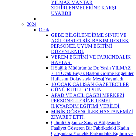
YILMAZ MANTAR
ZEHİRLENMELERİNE KARŞI
UYARDI!
2024
Ocak
GEBE BİLGİLENDİRME SINIFI VE
ACİL OBSTETRİK BAKIM DESTEK
PERSONEL UYUM EĞİTİMİ
DÜZENLENDİ.
VEREM EĞİTİMİ VE FARKINDALIK
HAFTASI
İl Sağlık Müdürümüz Dr. Yasin YILMAZ
7-14 Ocak Beyaz Baston Görme Engelliler
Haftasını Dolayısıyla Mesaj Yayınladı.
10 OCAK ÇALIŞAN GAZETECİLER
GÜNÜ KUTLU OLSUN
AFAD VE ACİL ÇAĞRI MERKEZİ
PERSONELLERİNE TEMEL
İLKYARDIM EĞİTİMİ VERİLDİ.
MİNİK ÖĞRENCİLER HASTANEMİZİ
ZİYARET ETTİ.
Çilimli Organize Sanayi Bölgesinde
Faaliyet Gösteren Bir Fabrikadaki Kadın
Çalışanlara Yönelik Farkındalık Eğitimi ve