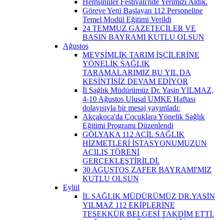
Hemşinliler Festivali'nde Yerimizi Aldık.
Göreve Yeni Başlayan 112 Personeline
Temel Modül Eğitimi Verildi
24 TEMMUZ GAZETECİLER VE
BASIN BAYRAMI KUTLU OLSUN
Ağustos
MEVSİMLİK TARIM İŞÇİLERİNE
YÖNELİK SAĞLIK
TARAMALARIMIZ BU YIL DA
KESİNTİSİZ DEVAM EDİYOR
İl Sağlık Müdürümüz Dr. Yasin YILMAZ,
4-10 Ağustos Ulusal UMKE Haftası
dolayısıyla bir mesaj yayımladı:
Akçakoca'da Çocuklara Yönelik Sağlık
Eğitimi Programı Düzenlendi
GÖLYAKA 112 ACİL SAĞLIK
HİZMETLERİ İSTASYONUMUZUN
AÇILIŞ TÖRENİ
GERÇEKLEŞTİRİLDİ.
30 AGUSTOS ZAFER BAYRAMI'MIZ
KUTLU OLSUN
Eylül
İL SAĞLIK MÜDÜRÜMÜZ DR.YASİN
YILMAZ 112 EKİPLERİNE
TEŞEKKÜR BELGESİ TAKDİM ETTİ.