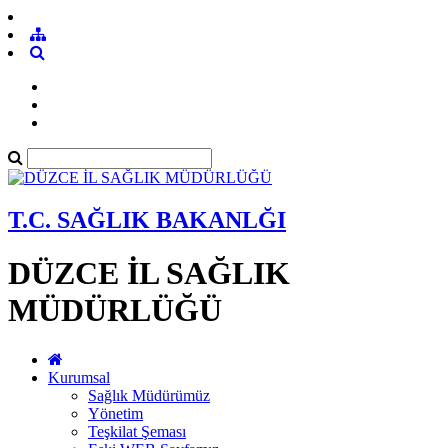
T.C. SAĞLIK BAKANLĞI
DÜZCE İL SAĞLIK
MÜDÜRLÜĞÜ
Kurumsal
Sağlık Müdürümüz
Yönetim
Teşkilat Şeması