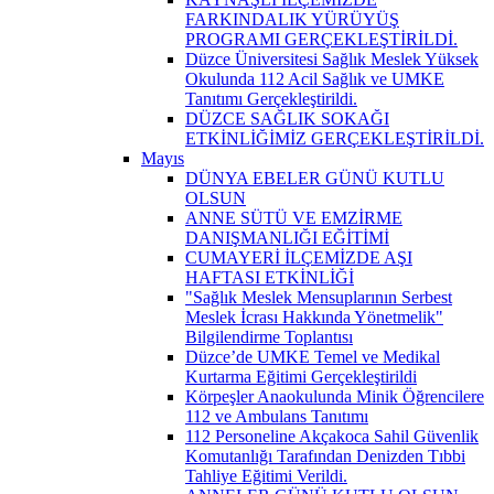
FARKINDALIK YÜRÜYÜŞ
PROGRAMI GERÇEKLEŞTİRİLDİ.
Düzce Üniversitesi Sağlık Meslek Yüksek
Okulunda 112 Acil Sağlık ve UMKE
Tanıtımı Gerçekleştirildi.
DÜZCE SAĞLIK SOKAĞI
ETKİNLİĞİMİZ GERÇEKLEŞTİRİLDİ.
Mayıs
DÜNYA EBELER GÜNÜ KUTLU
OLSUN
ANNE SÜTÜ VE EMZİRME
DANIŞMANLIĞI EĞİTİMİ
CUMAYERİ İLÇEMİZDE AŞI
HAFTASI ETKİNLİĞİ
"Sağlık Meslek Mensuplarının Serbest
Meslek İcrası Hakkında Yönetmelik"
Bilgilendirme Toplantısı
Düzce’de UMKE Temel ve Medikal
Kurtarma Eğitimi Gerçekleştirildi
Körpeşler Anaokulunda Minik Öğrencilere
112 ve Ambulans Tanıtımı
112 Personeline Akçakoca Sahil Güvenlik
Komutanlığı Tarafından Denizden Tıbbi
Tahliye Eğitimi Verildi.