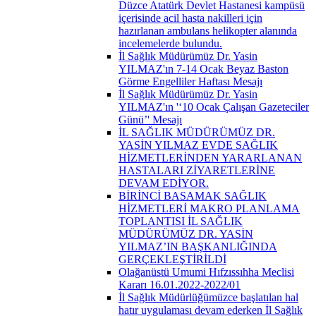
Düzce Atatürk Devlet Hastanesi kampüsü
içerisinde acil hasta nakilleri için
hazırlanan ambulans helikopter alanında
incelemelerde bulundu.
İl Sağlık Müdürümüz Dr. Yasin
YILMAZ'ın 7-14 Ocak Beyaz Baston
Görme Engelliler Haftası Mesajı
İl Sağlık Müdürümüz Dr. Yasin
YILMAZ'ın '‘10 Ocak Çalışan Gazeteciler
Günü’' Mesajı
İL SAĞLIK MÜDÜRÜMÜZ DR.
YASİN YILMAZ EVDE SAĞLIK
HİZMETLERİNDEN YARARLANAN
HASTALARI ZİYARETLERİNE
DEVAM EDİYOR.
BİRİNCİ BASAMAK SAĞLIK
HİZMETLERİ MAKRO PLANLAMA
TOPLANTISI İL SAĞLIK
MÜDÜRÜMÜZ DR. YASİN
YILMAZ’IN BAŞKANLIĞINDA
GERÇEKLEŞTİRİLDİ
Olağanüstü Umumi Hıfzıssıhha Meclisi
Kararı 16.01.2022-2022/01
İl Sağlık Müdürlüğümüzce başlatılan hal
hatır uygulaması devam ederken İl Sağlık