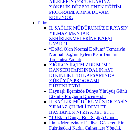
AİLELERİN ÇOCUKLARINA
YÖNELİK DÜZENLENEN EĞİTİM
PROGRAMLARINA DEVAM
EDİLİYOR.
Ekim
İL SAĞLIK MÜDÜRÜMÜZ DR.YASİN
YILMAZ MANTAR
ZEHİRLENMELERİNE KARŞI
UYARDI!
“Doğal Olan Normal Doğum” Temasıyla
Normal Doğum Eylem Planı Tanıtım
Toplantısı Yapıldı
YIĞILCA İLÇEMİZDE MEME
KANSERİ FARKINDALIK AYI
ETKİNLİKLERİ KAPSAMINDA
YÜRÜYÜŞ PROGRAMI
DÜZENLENDİ.
Kaynaşlı İlçemizde Dünya Yürüyüş Günü
Etkinlik Programı Düzenlendi.
İL SAĞLIK MÜDÜRÜMÜZ DR.YASİN
YILMAZ ÇİLİMLİ DEVLET
HASTANESİ'Nİ ZİYARET ETTİ
"10 Ekim Dünya Ruh Sağlığı Günü"
İlimiz Merkezinde Faaliyet Gösteren Bir
Fabrikadaki Kadın Çalışanlara Yönelik