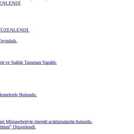
ZENLENDİ
DÜZENLENDİ.
ayınladı.
mi ve Sağlık Taraması Yapıldı.
lemelerde Bulundu.
ü Münasebetiyle önemli açıklamalarda bulundu.
itimi" Düzenlendi.