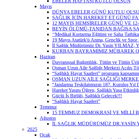
EBELER HAFTASI KUTLU OLSUN
Mayıs
DÜNYA EBELER GÜNÜ KUTLU OLS
SAĞLIK İÇİN HAREKET ET GÜNÜ 
12 MAYIS HEMŞİRELER GÜNÜ VE 12
BEYİN ÖLÜMÜ-TANIDAN BAĞIŞA S
‘‘Medikal Kurtarma Eğitimi ve Saha Tatbikatı’
19 Mayıs Atatürk'ü Anma, Gençlik ve Spor 
İl Sağlık Müdürümüz Dr. Yasin YILMAZ, Y
KURBAN BAYRAMIMIZ MÜBAREK 
Haziran
Davranışsal Bağımlılık, Tütün ve Tütün Ürü
Osman Uzun Aile Sağlığı Merkezi Açılış Tö
“Sağlıklı Hayat Saatleri” programı kapsamın
OSMAN UZUN AİLE SAĞLIĞI MERKEZ
“Jandarma Teşkilatımızın 187. Kuruluş Yıl
Hareket Yaşını Öğren, Sağlıklı Yaşa Etkinliğ
Güçlü İş Birliği, Sağlıklı Gelecek!!!
“Sağlıklı Hayat Saatleri”
Temmuz
15 TEMMUZ DEMOKRASİ VE MİLLİ 
Ağustos
İL SAĞLIK MÜDÜRÜMÜZ DR.YASİN Y
2025
Ocak