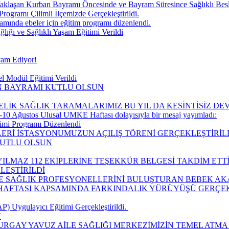
aklaşan Kurban Bayramı Öncesinde ve Bayram Süresince Sağlıklı Be
Programı Çilimli İlçemizde Gerçekleştirildi.
ında ebeler için eğitim programı düzenlendi.
ğı ve Sağlıklı Yaşam Eğitimi Verildi
vam Ediyor!
l Modül Eğitimi Verildi
IN BAYRAMI KUTLU OLSUN
ELİK SAĞLIK TARAMALARIMIZ BU YIL DA KESİNTİSİZ D
10 Ağustos Ulusal UMKE Haftası dolayısıyla bir mesaj yayımladı:
timi Programı Düzenlendi
LERİ İSTASYONUMUZUN AÇILIŞ TÖRENİ GERÇEKLEŞTİRİLD
KUTLU OLSUN
ILMAZ 112 EKİPLERİNE TEŞEKKÜR BELGESİ TAKDİM ETTİ
LEŞTİRİLDİ
LE SAĞLIK PROFESYONELLERİNİ BULUŞTURAN BEBEK AK
I HAFTASI KAPSAMINDA FARKINDALIK YÜRÜYÜŞÜ GERÇEK
 Uygulayıcı Eğitimi Gerçekleştirildi. ​
Ü
URGAY YAVUZ AİLE SAĞLIĞI MERKEZİMİZİN TEMEL ATMA