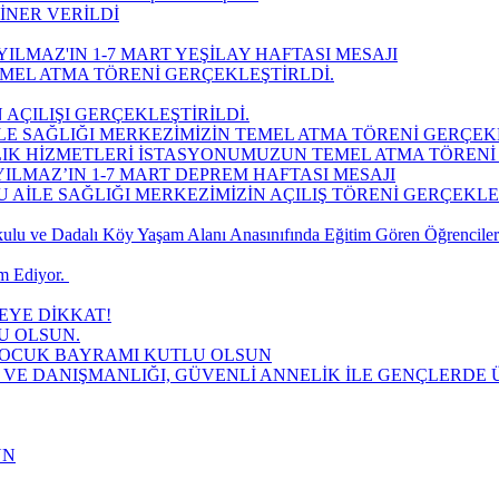
İNER VERİLDİ
ILMAZ'IN 1-7 MART YEŞİLAY HAFTASI MESAJI
MEL ATMA TÖRENİ GERÇEKLEŞTİRLDİ.
 AÇILIŞI GERÇEKLEŞTİRİLDİ.
LE SAĞLIĞI MERKEZİMİZİN TEMEL ATMA TÖRENİ GERÇEK
LIK HİZMETLERİ İSTASYONUMUZUN TEMEL ATMA TÖRENİ 
ILMAZ’IN 1-7 MART DEPREM HAFTASI MESAJI
AİLE SAĞLIĞI MERKEZİMİZİN AÇILIŞ TÖRENİ GERÇEKLEŞT
lu ve Dadalı Köy Yaşam Alanı Anasınıfında Eğitim Gören Öğrencilere
 Ediyor. ​
YE DİKKAT!
U OLSUN.
 ÇOCUK BAYRAMI KUTLU OLSUN
 VE DANIŞMANLIĞI, GÜVENLİ ANNELİK İLE GENÇLERDE Ü
UN