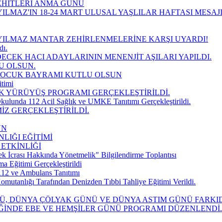
EHİTLERİ ANMA GÜNÜ
ILMAZ'IN 18-24 MART ULUSAL YAŞLILAR HAFTASI MESAJ
YILMAZ MANTAR ZEHİRLENMELERİNE KARŞI UYARDI!
dı.
DECEK HACI ADAYLARININ MENENJİT AŞILARI YAPILDI.
U OLSUN.
 ÇOCUK BAYRAMI KUTLU OLSUN
timi
K YÜRÜYÜŞ PROGRAMI GERÇEKLEŞTİRİLDİ.
kulunda 112 Acil Sağlık ve UMKE Tanıtımı Gerçekleştirildi.
İZ GERÇEKLEŞTİRİLDİ.
UN
LIĞI EĞİTİMİ
 ETKİNLİĞİ
k İcrası Hakkında Yönetmelik" Bilgilendirme Toplantısı
Eğitimi Gerçekleştirildi
112 ve Ambulans Tanıtımı
mutanlığı Tarafından Denizden Tıbbi Tahliye Eğitimi Verildi.
NÜ, DÜNYA ÇÖLYAK GÜNÜ VE DÜNYA ASTIM GÜNÜ FARK
İĞİNDE EBE VE HEMŞİLER GÜNÜ PROGRAMI DÜZENLENDİ.