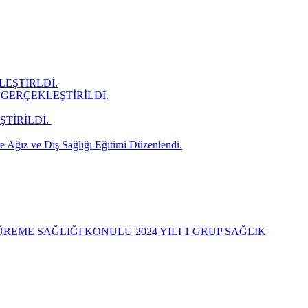
LEŞTİRLDİ.
GERÇEKLEŞTİRİLDİ.
İRİLDİ. ​
 Ağız ve Diş Sağlığı Eğitimi Düzenlendi.
REME SAĞLIĞI KONULU 2024 YILI 1 GRUP SAĞLIK