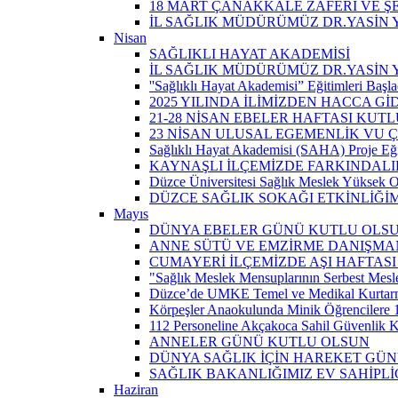
18 MART ÇANAKKALE ZAFERİ VE Ş
İL SAĞLIK MÜDÜRÜMÜZ DR.YASİN Y
Nisan
SAĞLIKLI HAYAT AKADEMİSİ
İL SAĞLIK MÜDÜRÜMÜZ DR.YASİN 
''Sağlıklı Hayat Akademisi” Eğitimleri Başla
2025 YILINDA İLİMİZDEN HACCA Gİ
21-28 NİSAN EBELER HAFTASI KUTL
23 NİSAN ULUSAL EGEMENLİK VU
Sağlıklı Hayat Akademisi (SAHA) Proje Eği
KAYNAŞLI İLÇEMİZDE FARKINDALI
Düzce Üniversitesi Sağlık Meslek Yüksek O
DÜZCE SAĞLIK SOKAĞI ETKİNLİĞİM
Mayıs
DÜNYA EBELER GÜNÜ KUTLU OLS
ANNE SÜTÜ VE EMZİRME DANIŞMAN
CUMAYERİ İLÇEMİZDE AŞI HAFTASI
"Sağlık Meslek Mensuplarının Serbest Mesle
Düzce’de UMKE Temel ve Medikal Kurtarma 
Körpeşler Anaokulunda Minik Öğrencilere 
112 Personeline Akçakoca Sahil Güvenlik Ko
ANNELER GÜNÜ KUTLU OLSUN
DÜNYA SAĞLIK İÇİN HAREKET GÜ
SAĞLIK BAKANLIĞIMIZ EV SAHİPL
Haziran