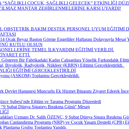
“SAĞLIKLI ÇOCUK, SAĞLIKLI GELECEK” ETKİNLİĞİ DÜ
YILMAZ MANTAR ZEHİRLENMELERİNE KARŞI UYARDI!
CİL OBSTETRİK BAKIM DESTEK PERSONEL UYUM EĞİTİMİ 
AFTASI
 Ocak Beyaz Baston Görme Engelliler Haftasını Dolayısıyla Mesaj Y
GÜNÜ KUTLU OLSUN
SONELLERİNE TEMEL İLKYARDIM EĞİTİMİ VERİLDİ.
İYARET ETTİ.
 Gösteren Bir Fabrikadaki Kadın Çalışanlara Yönelik Farkındalık Eğiti
, Biyolojik, Radyolojik, Nükleer (KBRN) Eğitimi Gerçekleştirildi. ​
LIĞI EĞİTİMİ GERÇEKLEŞTİRİLDİ
yonu (ASKOM) Toplantısı Gerçekleştirildi.
k Devlet Hastanesi Muncurlu Ek Hizmet Binasını Ziyaret Ederek İnce
üzce Şubesi’nde Eğitim ve Tarama Programı Düzenledi
‘‘9 Şubat Dünya Sigarayı Bırakma Günü'' Mesajı
LİĞİ
talıkları Uzmanı Dr. Salih ÖZENÇ, 9 Şubat Dünya Sigara Bırakma Gün
doğan Canlandırma Programı (NRP) ve Çocuk Yaşam Desteği (CPR) Eğ
k Planlama Grubu Toplantısı Yapıldı.