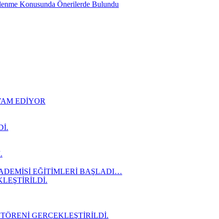
slenme Konusunda Önerilerde Bulundu
EVAM EDİYOR
İ.
.
ADEMİSİ EĞİTİMLERİ BAŞLADI…
LEŞTİRİLDİ.
 TÖRENİ GERÇEKLEŞTİRİLDİ.