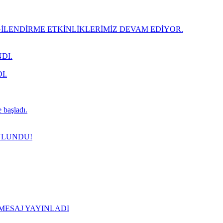
LENDİRME ETKİNLİKLERİMİZ DEVAM EDİYOR.
DI.
I.
 başladı.
ULUNDU!
 MESAJ YAYINLADI