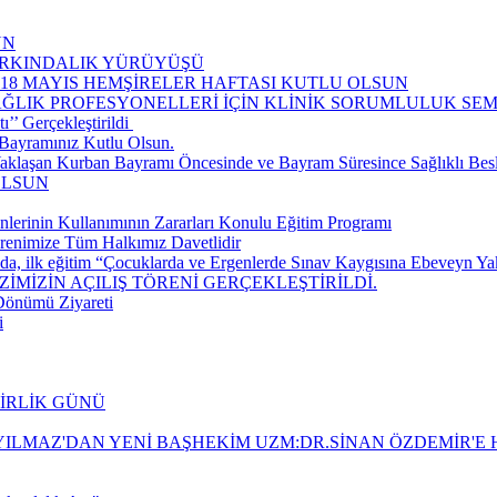
UN
FARKINDALIK YÜRÜYÜŞÜ
-18 MAYIS HEMŞİRELER HAFTASI KUTLU OLSUN
AĞLIK PROFESYONELLERİ İÇİN KLİNİK SORUMLULUK S
’ Gerçekleştirildi ​
Bayramınız Kutlu Olsun.
aklaşan Kurban Bayramı Öncesinde ve Bayram Süresince Sağlıklı Be
OLSUN
nlerinin Kullanımının Zararları Konulu Eğitim Programı
renimize Tüm Halkımız Davetlidir
da, ilk eğitim “Çocuklarda ve Ergenlerde Sınav Kaygısına Ebeveyn Yakla
İMİZİN AÇILIŞ TÖRENİ GERÇEKLEŞTİRİLDİ.
 Dönümü Ziyareti
i
BİRLİK GÜNÜ
ILMAZ'DAN YENİ BAŞHEKİM UZM:DR.SİNAN ÖZDEMİR'E H