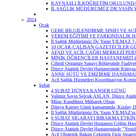
KAYNAŞLI İLKÖĞRETİM OKULUNDA 
İL SAĞLIK MÜDÜRÜMÜZ DR.YASİN 
2024
Ocak
GEBE BİLGİLENDİRME SINIFI VE A
VEREM EĞİTİMİ VE FARKINDALIK H
İl Sağlık Müdürümüz Dr. Yasin YILMAZ 7-14
10 OCAK ÇALIŞAN GAZETECİLER 
AFAD VE ACİL ÇAĞRI MERKEZİ PER
MİNİK ÖĞRENCİLER HASTANEMİZİ Z
Çilimli Organize Sanayi Bölgesinde Faaliyet
Düzce Atatürk Devlet Hastanesinde Kimyasal
ANNE SÜTÜ VE EMZİRME DANIŞMAN
Acil Sağlık Hizmetleri Koordinasyon Komis
Şubat
4 ŞUBAT DÜNYA KANSER GÜNÜ
Valimiz Sayın Selçuk ASLAN, Düzce Atatür
Miraç Kandiliniz Mübarek Olsun
Dünya Kanser Günü kapsamında, Kızılay D
İl Sağlık Müdürümüz Dr. Yasin YILMAZ'ın 
9 ŞUBAT SİGARAYI BIRAKMA ETKİN
Düzce Atatürk Devlet Hastanesi Göğüs Has
Düzce Atatürk Devlet Hastanemizde "Yeni
Acil Obstetrik Bakım Çekirdek Ekip Strateji