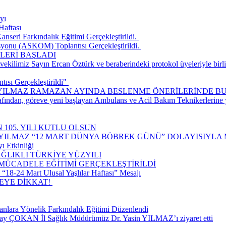
yı
Haftası
seri Farkındalık Eğitimi Gerçekleştirildi. ​
onu (ASKOM) Toplantısı Gerçekleştirildi. ​
LERİ BAŞLADI
ilimiz Sayın Ercan Öztürk ve beraberindeki protokol üyeleriyle birlik
ısı Gerçekleştirildi" ​
 YILMAZ RAMAZAN AYINDA BESLENME ÖNERİLERİNDE B
rafından, göreve yeni başlayan Ambulans ve Acil Bakım Teknikerlerine
 105. YILI KUTLU OLSUN
 YILMAZ “12 MART DÜNYA BÖBREK GÜNÜ” DOLAYISIYLA 
ı Etkinliği
ĞLIKLI TÜRKİYE YÜZYILI
 MÜCADELE EĞİTİMİ GERÇEKLEŞTİRİLDİ
18-24 Mart Ulusal Yaşlılar Haftası” Mesajı
E DİKKAT! ​
nlara Yönelik Farkındalık Eğitimi Düzenlendi
lay ÇOKAN İl Sağlık Müdürümüz Dr. Yasin YILMAZ’ı ziyaret etti