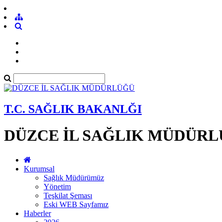
T.C. SAĞLIK BAKANLĞI
DÜZCE İL SAĞLIK MÜDÜR
Kurumsal
Sağlık Müdürümüz
Yönetim
Teşkilat Şeması
Eski WEB Sayfamız
Haberler