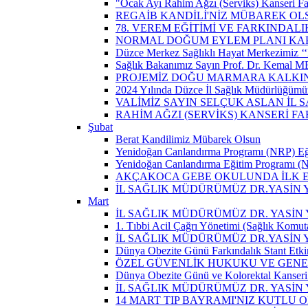
"Ocak Ayı Rahim Ağzı (Serviks) Kanseri Fa
REGAİB KANDİLİ'NİZ MÜBAREK OL
78. VEREM EĞİTİMİ VE FARKINDALI
NORMAL DOĞUM EYLEM PLANI KAP
Düzce Merkez Sağlıklı Hayat Merkezimiz ‘‘
Sağlık Bakanımız Sayın Prof. Dr. Kemal M
PROJEMİZ DOĞU MARMARA KALKIN
2024 Yılında Düzce İl Sağlık Müdürlüğümü
VALİMİZ SAYIN SELÇUK ASLAN İL
RAHİM AĞZI (SERVİKS) KANSERİ F
Şubat
Berat Kandilimiz Mübarek Olsun
Yenidoğan Canlandırma Programı (NRP) Eğit
Yenidoğan Canlandırma Eğitim Programı (NR
AKÇAKOCA GEBE OKULUNDA İLK EŞ
İL SAĞLIK MÜDÜRÜMÜZ DR.YASİN
Mart
İL SAĞLIK MÜDÜRÜMÜZ DR. YASİN Y
1. Tıbbi Acil Çağrı Yönetimi (Sağlık Komut
İL SAĞLIK MÜDÜRÜMÜZ DR.YASİN Y
Dünya Obezite Günü Farkındalık Stant Etkin
ÖZEL GÜVENLİK HUKUKU VE GENEL
Dünya Obezite Günü ve Kolorektal Kanseri 
İL SAĞLIK MÜDÜRÜMÜZ DR. YASİN 
14 MART TIP BAYRAMI'NIZ KUTLU 