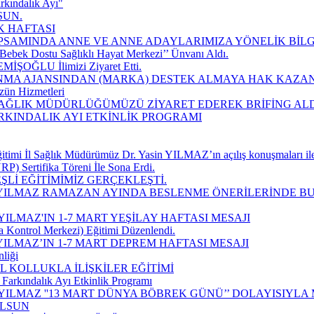
rkındalık Ayı"
SUN.
K HAFTASI
SAMINDA ANNE VE ANNE ADAYLARIMIZA YÖNELİK BİLGİ
Bebek Dostu Sağlıklı Hayat Merkezi’’ Ünvanı Aldı.
EMİŞOĞLU İlimizi Ziyaret Etti.
MA AJANSINDAN (MARKA) DESTEK ALMAYA HAK KAZAN
zün Hizmetleri
 SAĞLIK MÜDÜRLÜĞÜMÜZÜ ZİYARET EDEREK BRİFİNG ALD
ARKINDALIK AYI ETKİNLİK PROGRAMI
imi İl Sağlık Müdürümüz Dr. Yasin YILMAZ’ın açılış konuşmaları ile
P) Sertifika Töreni İle Sona Erdi.
Lİ EĞİTİMİMİZ GERÇEKLEŞTİ.
 YILMAZ RAMAZAN AYINDA BESLENME ÖNERİLERİNDE B
ILMAZ'IN 1-7 MART YEŞİLAY HAFTASI MESAJI
a Kontrol Merkezi) Eğitimi Düzenlendi.
ILMAZ’IN 1-7 MART DEPREM HAFTASI MESAJI
liği
 KOLLUKLA İLİŞKİLER EĞİTİMİ
Farkındalık Ayı Etkinlik Programı
YILMAZ ''13 MART DÜNYA BÖBREK GÜNÜ’’ DOLAYISIYLA
OLSUN