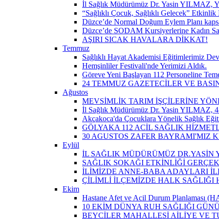
İl Sağlık Müdürümüz Dr. Yasin YILMAZ, Y
“Sağlıklı Çocuk, Sağlıklı Gelecek” Etkinlik 
Düzce’de Normal Doğum Eylem Planı kapsam
Düzce’de SODAM Kursiyerlerine Kadın Sağlı
AŞIRI SICAK HAVALARA DİKKAT!
Temmuz
Sağlıklı Hayat Akademisi Eğitimlerimiz De
Hemşinliler Festivali'nde Yerimizi Aldık.
Göreve Yeni Başlayan 112 Personeline Teme
24 TEMMUZ GAZETECİLER VE BAS
Ağustos
MEVSİMLİK TARIM İŞÇİLERİNE YÖN
İl Sağlık Müdürümüz Dr. Yasin YILMAZ, 4-
Akçakoca'da Çocuklara Yönelik Sağlık Eği
GÖLYAKA 112 ACİL SAĞLIK HİZMET
30 AGUSTOS ZAFER BAYRAMI'MIZ 
Eylül
İL SAĞLIK MÜDÜRÜMÜZ DR.YASİN Y
SAĞLIK SOKAĞI ETKİNLİĞİ GERÇEK
İLİMİZDE ANNE-BABA ADAYLARI İ
ÇİLİMLİ İLÇEMİZDE HALK SAĞLIĞ
Ekim
Hastane Afet ve Acil Durum Planlaması (HAP)
10 EKİM DÜNYA RUH SAĞLIĞI GÜN
BEYCİLER MAHALLESİ AİLİYE VE T