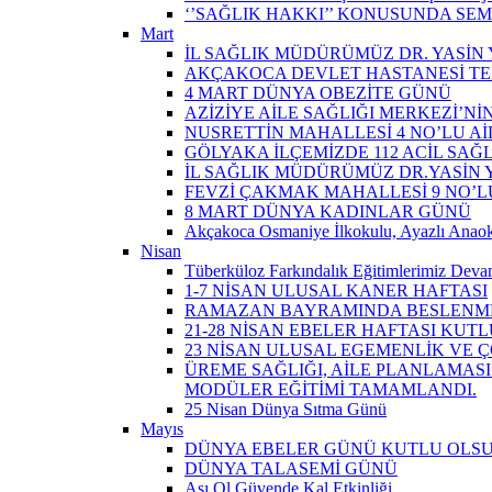
‘’SAĞLIK HAKKI’’ KONUSUNDA SEM
Mart
İL SAĞLIK MÜDÜRÜMÜZ DR. YASİN Y
AKÇAKOCA DEVLET HASTANESİ TE
4 MART DÜNYA OBEZİTE GÜNÜ
AZİZİYE AİLE SAĞLIĞI MERKEZİ’NİN
NUSRETTİN MAHALLESİ 4 NO’LU Aİ
GÖLYAKA İLÇEMİZDE 112 ACİL SAĞ
İL SAĞLIK MÜDÜRÜMÜZ DR.YASİN Y
FEVZİ ÇAKMAK MAHALLESİ 9 NO’LU 
8 MART DÜNYA KADINLAR GÜNÜ
Akçakoca Osmaniye İlkokulu, Ayazlı Anaoku
Nisan
Tüberküloz Farkındalık Eğitimlerimiz Devam
1-7 NİSAN ULUSAL KANER HAFTASI
RAMAZAN BAYRAMINDA BESLENME
21-28 NİSAN EBELER HAFTASI KUTL
23 NİSAN ULUSAL EGEMENLİK VE
ÜREME SAĞLIĞI, AİLE PLANLAMASI
MODÜLER EĞİTİMİ TAMAMLANDI.
25 Nisan Dünya Sıtma Günü
Mayıs
DÜNYA EBELER GÜNÜ KUTLU OLS
DÜNYA TALASEMİ GÜNÜ
Aşı Ol Güvende Kal Etkinliği ​