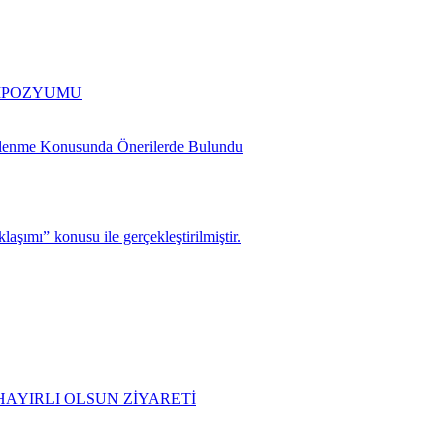
EMPOZYUMU
slenme Konusunda Önerilerde Bulundu
şımı” konusu ile gerçekleştirilmiştir.
AYIRLI OLSUN ZİYARETİ