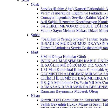
2026
Ocak
Serviks (Rahim Ağzı) Kanseri Farkındalık A
Verem (Tüberküloz) Eğitimi ve Farkındalık 
Cumayeri İlçemizde Serviks (Rahim Ağzı) Kan
Acil Sağlık Hizmetleri Koordinasyon Komisy
SAĞLIKLI MENOPOZ OKULU EĞİTİM
Valimiz Sayın Mehmet Makas, Düzce Milletvek
Şubat
‘‘Sağlığım İş Yerinde Projesi’’ Tanıtım Toplant
İL SAĞLIK MÜDÜRÜMÜZ DR.YASİN
Düzce İl Ambulans Servisi Başhekimliği ta
Mart
8 Mart Dünya Kadınlar Günü
İSTİKLAL MARŞI'MIZIN KABULÜNÜN
İL SAĞLIK MÜDÜRÜMÜZ DR. YASİN
1-31 Mart Kolorektal Kanseri Farkındalık Ay
GEÇMİŞTEN ALDIĞIMIZ MİRASLA SA
ÇİLİMLİ İLÇEMİZDE BAĞIMLILIKLA
İl Sağlık Müdürümüz Dr. Yasin YILMAZ’ın “
RAMAZAN BAYRAMINDA BESLENMEY
Ramazan Bayramınız Mübarek Olsun
Nisan
Kirazlı TOKİ Camii Kur’an Kursu’nda Baya
Sağlık Bakanlığı Hukuk Müşaviri Sayın Tü