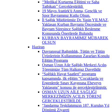
‘‘Medikal Kurtarma Eğitimi ve Saha
Tatbikatı’’ Gerçekleştirildi ​
19 Mayıs Atatürk'ü Anma, Gençlik ve
Spor Bayramınız Kutlu Olsun.
İl Sağlık Müdürümüz Dr. Yasin YILMAZ,
Yaklaşan Kurban Bayramı Öncesinde ve
Bayram Süresince Sağlıklı Beslenme
Konusunda Önerilerde Bulundu
KURBAN BAYRAMIMIZ MÜBAREK
OLSUN
Haziran
Davranışsal Bağımlılık, Tütün ve Tütün
Ürünlerinin Kullanımının Zararları Konulu
Eğitim Programı
Osman Uzun Aile Sağlığı Merkezi Açılış
Törenimize Tüm Halkımız Davetlidir
“Sağlıklı Hayat Saatleri” programı
kapsamında, ilk eğitim “Çocuklarda ve
Ergenlerde Sınav Kaygısına Ebeveyn
Yaklaşımı” konusu ile gerçekleştirilmiştir.
OSMAN UZUN AİLE SAĞLIĞI
MERKEZİMİZİN AÇILIŞ TÖRENİ
GERÇEKLEŞTİRİLDİ.
“Jandarma Teşkilatımızın 187. Kuruluş Yıl
Dönümü Ziyareti