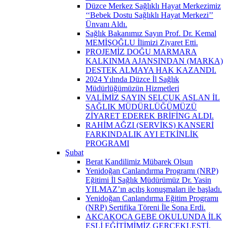
Düzce Merkez Sağlıklı Hayat Merkezimiz
‘‘Bebek Dostu Sağlıklı Hayat Merkezi’’
Ünvanı Aldı.
Sağlık Bakanımız Sayın Prof. Dr. Kemal
MEMİŞOĞLU İlimizi Ziyaret Etti.
PROJEMİZ DOĞU MARMARA
KALKINMA AJANSINDAN (MARKA)
DESTEK ALMAYA HAK KAZANDI.
2024 Yılında Düzce İl Sağlık
Müdürlüğümüzün Hizmetleri
VALİMİZ SAYIN SELÇUK ASLAN İL
SAĞLIK MÜDÜRLÜĞÜMÜZÜ
ZİYARET EDEREK BRİFİNG ALDI.
RAHİM AĞZI (SERVİKS) KANSERİ
FARKINDALIK AYI ETKİNLİK
PROGRAMI
Şubat
Berat Kandilimiz Mübarek Olsun
Yenidoğan Canlandırma Programı (NRP)
Eğitimi İl Sağlık Müdürümüz Dr. Yasin
YILMAZ’ın açılış konuşmaları ile başladı.
Yenidoğan Canlandırma Eğitim Programı
(NRP) Sertifika Töreni İle Sona Erdi.
AKÇAKOCA GEBE OKULUNDA İLK
EŞLİ EĞİTİMİMİZ GERÇEKLEŞTİ.