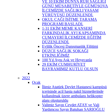
VE 10 EKİM DÜNYA RUH SAĞLIĞI
GÜNÜ MÜSABETİYLE GÜMÜŞOVA
İLÇEMİZDE SAĞLIKLI YAŞAM
YÜRÜYÜŞÜ DÜZENLENDİ.
OKUL ÇAĞI İŞİTME TARAMA
PROGRAMI BAŞLADI.
1-31 EKİM MEME KANSERİ
FARKINDALIK AYI KAPSAMINDA
CUMAYERİ İLÇEMİZDE EĞİTİM
DÜZENLENDİ.
Evlilik Öncesi Danışmanlık Eğitimi
DÜZCE SAĞLIK SOKAĞI
ETKİNLİĞİMİZ
100 Yıl Aynı Aşk ve Heyecanla
29 EKİM CUMHURİYET
BAYRAMIMIZ KUTLU OLSUN
2022
Ocak
İlimiz Atatürk Devlet Hastanesi kampüsü
içerisinde acil hasta nakil hizmetlerinde
kullanılmak üzere ambulans helikopter
alanı oluşturuldu
Valimiz Sayın Cevdet ATAY ve Vali
Yardımcısı Sayın Batuhan SARIOĞLU