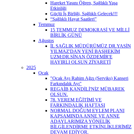
Hareket Yaşını Öğren, Sağlıklı Yaşa
Etkinliği
Güçlü İş Birliği, Sağlıklı Gelecek!!!
“Sağlıklı Hayat Saatleri”
Temmuz
15 TEMMUZ DEMOKRASİ VE MİLLİ
BİRLİK GÜNÜ
Ağustos
İL SAĞLIK MÜDÜRÜMÜZ DR.YASİN
YILMAZ'DAN YENİ BAŞHEKİM
UZM:DR.SİNAN ÖZDEMİR'E
HAYIRLI OLSUN ZİYARETİ
2025
Ocak
"Ocak Ayı Rahim Ağzı (Serviks) Kanseri
Farkındalık Ayı"
REGAİB KANDİLİ'NİZ MÜBAREK
OLSUN.
78. VEREM EĞİTİMİ VE
FARKINDALIK HAFTASI
NORMAL DOĞUM EYLEM PLANI
KAPSAMINDA ANNE VE ANNE
ADAYLARIMIZA YÖNELİK
BİLGİLENDİRME ETKİNLİKLERİMİZ
DEVAM EDİYOR.