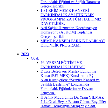
Farkındalık Eğitimi ve Sağlık Taraması
Gerçekleştirildi.
1-31 EKİM MEME KANSERİ
FARKINDALIK AYI ETKİNLİK
PROGRAMI'MIZA TÜM HALKIMIZ
DAVETLİDİR.
Acil Sağlık Hizmetleri Koordinasyon
Komisyonu (ASKOM) Toplantısı
Gerçekleştirildi.
MEME KANSERİ FARKINDALIK AYI
ETKİNLİK PROGRAMI
2023
Ocak
76. VEREM EĞİTİMİ VE
FARKINDALIK HAFTASI
Düzce Belediyesi Meslek Edindirme
Kursu (BELMEK) Kurslarında Eğitim
Alan Kursiyerlere ‘‘Serviks Kanseri ve
Sağlıklı Beslenme’’ konularında
Farkındalık Eğitimlerimize Devam
Ediyoruz.
İl Sağlık Müdürümüz Dr. Yasin YILMAZ
7-14 Ocak Beyaz Baston Görme Engelliler
Haftası Dolayısıyla Mesaj Yayınladı.