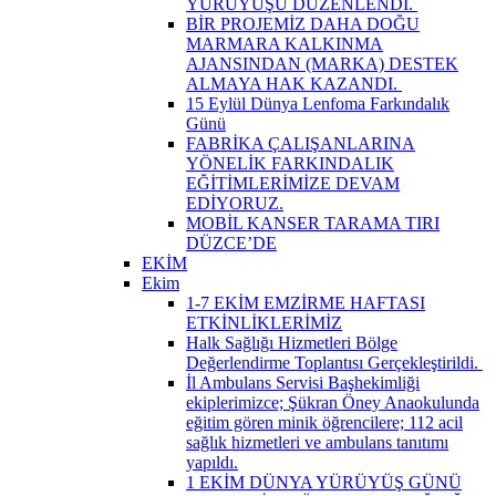
YÜRÜYÜŞÜ DÜZENLENDİ. ​
BİR PROJEMİZ DAHA DOĞU
MARMARA KALKINMA
AJANSINDAN (MARKA) DESTEK
ALMAYA HAK KAZANDI. ​
15 Eylül Dünya Lenfoma Farkındalık
Günü
FABRİKA ÇALIŞANLARINA
YÖNELİK FARKINDALIK
EĞİTİMLERİMİZE DEVAM
EDİYORUZ.
MOBİL KANSER TARAMA TIRI
DÜZCE’DE
EKİM
Ekim
1-7 EKİM EMZİRME HAFTASI
ETKİNLİKLERİMİZ
Halk Sağlığı Hizmetleri Bölge
Değerlendirme Toplantısı Gerçekleştirildi. ​
İl Ambulans Servisi Başhekimliği
ekiplerimizce; Şükran Öney Anaokulunda
eğitim gören minik öğrencilere; 112 acil
sağlık hizmetleri ve ambulans tanıtımı
yapıldı.
1 EKİM DÜNYA YÜRÜYÜŞ GÜNÜ