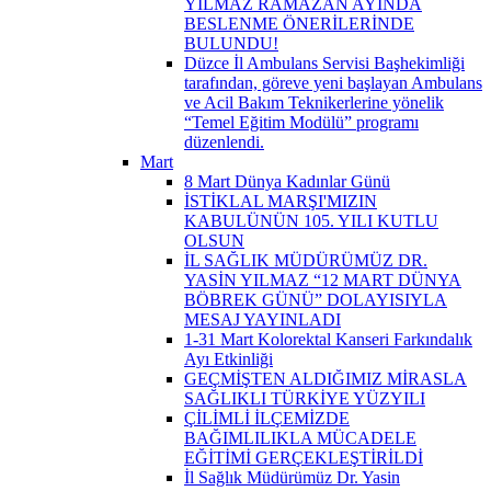
YILMAZ RAMAZAN AYINDA
BESLENME ÖNERİLERİNDE
BULUNDU!
Düzce İl Ambulans Servisi Başhekimliği
tarafından, göreve yeni başlayan Ambulans
ve Acil Bakım Teknikerlerine yönelik
“Temel Eğitim Modülü” programı
düzenlendi.
Mart
8 Mart Dünya Kadınlar Günü
İSTİKLAL MARŞI'MIZIN
KABULÜNÜN 105. YILI KUTLU
OLSUN
İL SAĞLIK MÜDÜRÜMÜZ DR.
YASİN YILMAZ “12 MART DÜNYA
BÖBREK GÜNÜ” DOLAYISIYLA
MESAJ YAYINLADI
1-31 Mart Kolorektal Kanseri Farkındalık
Ayı Etkinliği
GEÇMİŞTEN ALDIĞIMIZ MİRASLA
SAĞLIKLI TÜRKİYE YÜZYILI
ÇİLİMLİ İLÇEMİZDE
BAĞIMLILIKLA MÜCADELE
EĞİTİMİ GERÇEKLEŞTİRİLDİ
İl Sağlık Müdürümüz Dr. Yasin