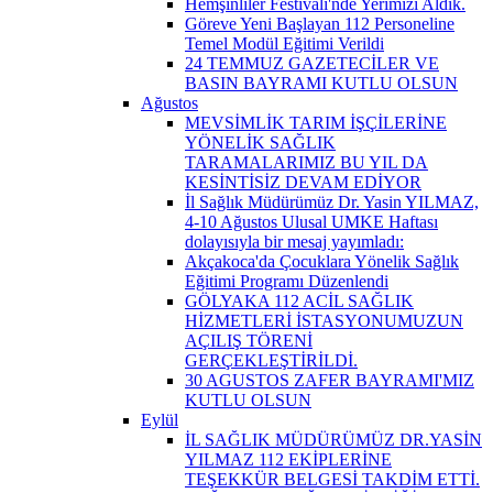
Hemşinliler Festivali'nde Yerimizi Aldık.
Göreve Yeni Başlayan 112 Personeline
Temel Modül Eğitimi Verildi
24 TEMMUZ GAZETECİLER VE
BASIN BAYRAMI KUTLU OLSUN
Ağustos
MEVSİMLİK TARIM İŞÇİLERİNE
YÖNELİK SAĞLIK
TARAMALARIMIZ BU YIL DA
KESİNTİSİZ DEVAM EDİYOR
İl Sağlık Müdürümüz Dr. Yasin YILMAZ,
4-10 Ağustos Ulusal UMKE Haftası
dolayısıyla bir mesaj yayımladı:
Akçakoca'da Çocuklara Yönelik Sağlık
Eğitimi Programı Düzenlendi
GÖLYAKA 112 ACİL SAĞLIK
HİZMETLERİ İSTASYONUMUZUN
AÇILIŞ TÖRENİ
GERÇEKLEŞTİRİLDİ.
30 AGUSTOS ZAFER BAYRAMI'MIZ
KUTLU OLSUN
Eylül
İL SAĞLIK MÜDÜRÜMÜZ DR.YASİN
YILMAZ 112 EKİPLERİNE
TEŞEKKÜR BELGESİ TAKDİM ETTİ.