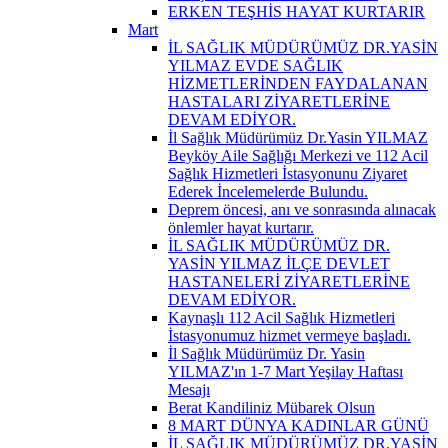
ERKEN TEŞHİS HAYAT KURTARIR
Mart
İL SAĞLIK MÜDÜRÜMÜZ DR.YASİN
YILMAZ EVDE SAĞLIK
HİZMETLERİNDEN FAYDALANAN
HASTALARI ZİYARETLERİNE
DEVAM EDİYOR.
İl Sağlık Müdürümüz Dr.Yasin YILMAZ
Beyköy Aile Sağlığı Merkezi ve 112 Acil
Sağlık Hizmetleri İstasyonunu Ziyaret
Ederek İncelemelerde Bulundu.
Deprem öncesi, anı ve sonrasında alınacak
önlemler hayat kurtarır.
İL SAĞLIK MÜDÜRÜMÜZ DR.
YASİN YILMAZ İLÇE DEVLET
HASTANELERİ ZİYARETLERİNE
DEVAM EDİYOR.
Kaynaşlı 112 Acil Sağlık Hizmetleri
İstasyonumuz hizmet vermeye başladı.
İl Sağlık Müdürümüz Dr. Yasin
YILMAZ'ın 1-7 Mart Yeşilay Haftası
Mesajı
Berat Kandiliniz Mübarek Olsun
8 MART DÜNYA KADINLAR GÜNÜ
İL SAĞLIK MÜDÜRÜMÜZ DR.YASİN