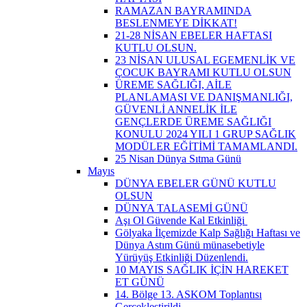
RAMAZAN BAYRAMINDA
BESLENMEYE DİKKAT!
21-28 NİSAN EBELER HAFTASI
KUTLU OLSUN.
23 NİSAN ULUSAL EGEMENLİK VE
ÇOCUK BAYRAMI KUTLU OLSUN
ÜREME SAĞLIĞI, AİLE
PLANLAMASI VE DANIŞMANLIĞI,
GÜVENLİ ANNELİK İLE
GENÇLERDE ÜREME SAĞLIĞI
KONULU 2024 YILI 1 GRUP SAĞLIK
MODÜLER EĞİTİMİ TAMAMLANDI.
25 Nisan Dünya Sıtma Günü
Mayıs
DÜNYA EBELER GÜNÜ KUTLU
OLSUN
DÜNYA TALASEMİ GÜNÜ
Aşı Ol Güvende Kal Etkinliği ​
Gölyaka İlçemizde Kalp Sağlığı Haftası ve
Dünya Astım Günü münasebetiyle
Yürüyüş Etkinliği Düzenlendi.
10 MAYIS SAĞLIK İÇİN HAREKET
ET GÜNÜ
14. Bölge 13. ASKOM Toplantısı
Gerçekleştirildi.