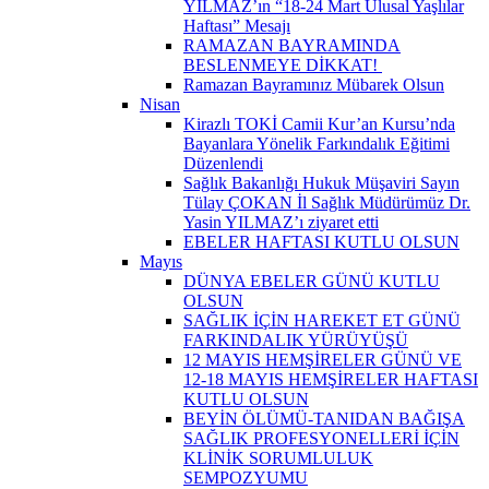
YILMAZ’ın “18-24 Mart Ulusal Yaşlılar
Haftası” Mesajı
RAMAZAN BAYRAMINDA
BESLENMEYE DİKKAT! ​
Ramazan Bayramınız Mübarek Olsun
Nisan
Kirazlı TOKİ Camii Kur’an Kursu’nda
Bayanlara Yönelik Farkındalık Eğitimi
Düzenlendi
Sağlık Bakanlığı Hukuk Müşaviri Sayın
Tülay ÇOKAN İl Sağlık Müdürümüz Dr.
Yasin YILMAZ’ı ziyaret etti
EBELER HAFTASI KUTLU OLSUN
Mayıs
DÜNYA EBELER GÜNÜ KUTLU
OLSUN
SAĞLIK İÇİN HAREKET ET GÜNÜ
FARKINDALIK YÜRÜYÜŞÜ
12 MAYIS HEMŞİRELER GÜNÜ VE
12-18 MAYIS HEMŞİRELER HAFTASI
KUTLU OLSUN
BEYİN ÖLÜMÜ-TANIDAN BAĞIŞA
SAĞLIK PROFESYONELLERİ İÇİN
KLİNİK SORUMLULUK
SEMPOZYUMU