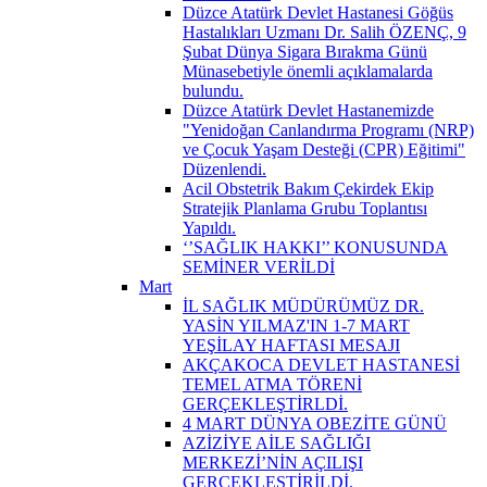
Düzce Atatürk Devlet Hastanesi Göğüs
Hastalıkları Uzmanı Dr. Salih ÖZENÇ, 9
Şubat Dünya Sigara Bırakma Günü
Münasebetiyle önemli açıklamalarda
bulundu.
Düzce Atatürk Devlet Hastanemizde
"Yenidoğan Canlandırma Programı (NRP)
ve Çocuk Yaşam Desteği (CPR) Eğitimi"
Düzenlendi.
Acil Obstetrik Bakım Çekirdek Ekip
Stratejik Planlama Grubu Toplantısı
Yapıldı.
‘’SAĞLIK HAKKI’’ KONUSUNDA
SEMİNER VERİLDİ
Mart
İL SAĞLIK MÜDÜRÜMÜZ DR.
YASİN YILMAZ'IN 1-7 MART
YEŞİLAY HAFTASI MESAJI
AKÇAKOCA DEVLET HASTANESİ
TEMEL ATMA TÖRENİ
GERÇEKLEŞTİRLDİ.
4 MART DÜNYA OBEZİTE GÜNÜ
AZİZİYE AİLE SAĞLIĞI
MERKEZİ’NİN AÇILIŞI
GERÇEKLEŞTİRİLDİ.