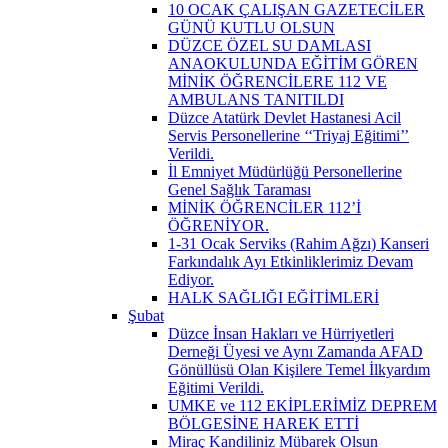
10 OCAK ÇALIŞAN GAZETECİLER
GÜNÜ KUTLU OLSUN
DÜZCE ÖZEL SU DAMLASI
ANAOKULUNDA EĞİTİM GÖREN
MİNİK ÖĞRENCİLERE 112 VE
AMBULANS TANITILDI
Düzce Atatürk Devlet Hastanesi Acil
Servis Personellerine ‘‘Triyaj Eğitimi’’
Verildi.
İl Emniyet Müdürlüğü Personellerine
Genel Sağlık Taraması
MİNİK ÖĞRENCİLER 112’İ
ÖĞRENİYOR.
1-31 Ocak Serviks (Rahim Ağzı) Kanseri
Farkındalık Ayı Etkinliklerimiz Devam
Ediyor.
HALK SAĞLIĞI EĞİTİMLERİ
Şubat
Düzce İnsan Hakları ve Hürriyetleri
Derneği Üyesi ve Aynı Zamanda AFAD
Gönüllüsü Olan Kişilere Temel İlkyardım
Eğitimi Verildi.
UMKE ve 112 EKİPLERİMİZ DEPREM
BÖLGESİNE HAREK ETTİ
Miraç Kandiliniz Mübarek Olsun