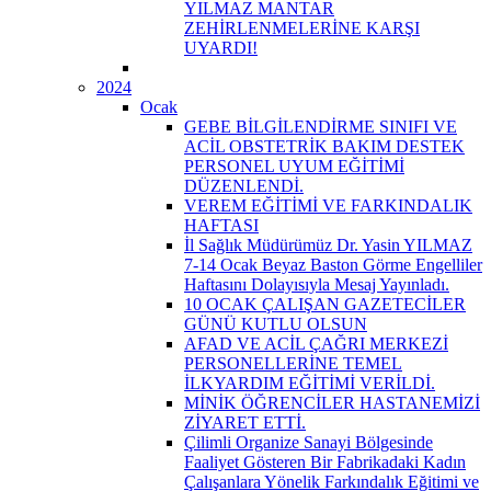
YILMAZ MANTAR
ZEHİRLENMELERİNE KARŞI
UYARDI!
2024
Ocak
GEBE BİLGİLENDİRME SINIFI VE
ACİL OBSTETRİK BAKIM DESTEK
PERSONEL UYUM EĞİTİMİ
DÜZENLENDİ.
VEREM EĞİTİMİ VE FARKINDALIK
HAFTASI
İl Sağlık Müdürümüz Dr. Yasin YILMAZ
7-14 Ocak Beyaz Baston Görme Engelliler
Haftasını Dolayısıyla Mesaj Yayınladı.
10 OCAK ÇALIŞAN GAZETECİLER
GÜNÜ KUTLU OLSUN
AFAD VE ACİL ÇAĞRI MERKEZİ
PERSONELLERİNE TEMEL
İLKYARDIM EĞİTİMİ VERİLDİ.
MİNİK ÖĞRENCİLER HASTANEMİZİ
ZİYARET ETTİ.
Çilimli Organize Sanayi Bölgesinde
Faaliyet Gösteren Bir Fabrikadaki Kadın
Çalışanlara Yönelik Farkındalık Eğitimi ve