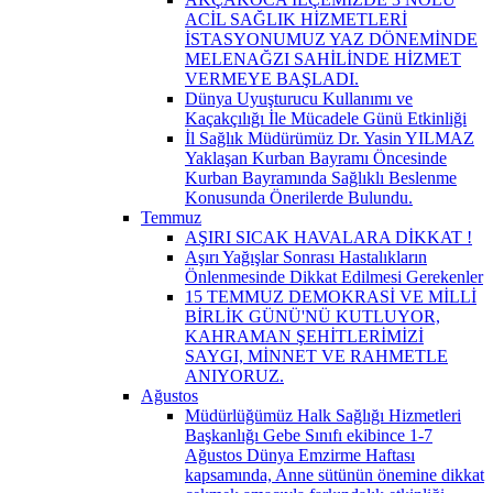
ACİL SAĞLIK HİZMETLERİ
İSTASYONUMUZ YAZ DÖNEMİNDE
MELENAĞZI SAHİLİNDE HİZMET
VERMEYE BAŞLADI.
Dünya Uyuşturucu Kullanımı ve
Kaçakçılığı İle Mücadele Günü Etkinliği
İl Sağlık Müdürümüz Dr. Yasin YILMAZ
Yaklaşan Kurban Bayramı Öncesinde
Kurban Bayramında Sağlıklı Beslenme
Konusunda Önerilerde Bulundu.
Temmuz
AŞIRI SICAK HAVALARA DİKKAT !
Aşırı Yağışlar Sonrası Hastalıkların
Önlenmesinde Dikkat Edilmesi Gerekenler
15 TEMMUZ DEMOKRASİ VE MİLLİ
BİRLİK GÜNÜ'NÜ KUTLUYOR,
KAHRAMAN ŞEHİTLERİMİZİ
SAYGI, MİNNET VE RAHMETLE
ANIYORUZ.
Ağustos
Müdürlüğümüz Halk Sağlığı Hizmetleri
Başkanlığı Gebe Sınıfı ekibince 1-7
Ağustos Dünya Emzirme Haftası
kapsamında, Anne sütünün önemine dikkat