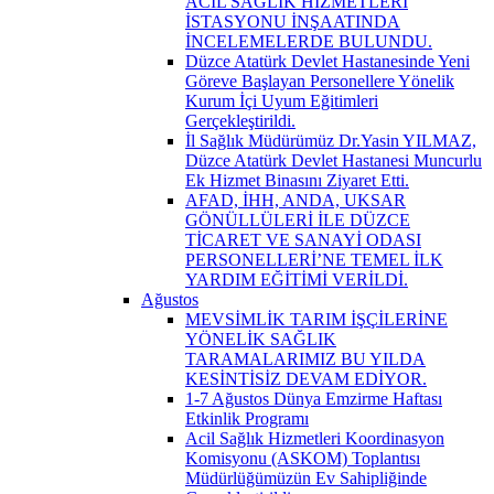
ACİL SAĞLIK HİZMETLERİ
İSTASYONU İNŞAATINDA
İNCELEMELERDE BULUNDU.
Düzce Atatürk Devlet Hastanesinde Yeni
Göreve Başlayan Personellere Yönelik
Kurum İçi Uyum Eğitimleri
Gerçekleştirildi.
İl Sağlık Müdürümüz Dr.Yasin YILMAZ,
Düzce Atatürk Devlet Hastanesi Muncurlu
Ek Hizmet Binasını Ziyaret Etti.
AFAD, İHH, ANDA, UKSAR
GÖNÜLLÜLERİ İLE DÜZCE
TİCARET VE SANAYİ ODASI
PERSONELLERİ’NE TEMEL İLK
YARDIM EĞİTİMİ VERİLDİ.
Ağustos
MEVSİMLİK TARIM İŞÇİLERİNE
YÖNELİK SAĞLIK
TARAMALARIMIZ BU YILDA
KESİNTİSİZ DEVAM EDİYOR.
1-7 Ağustos Dünya Emzirme Haftası
Etkinlik Programı
Acil Sağlık Hizmetleri Koordinasyon
Komisyonu (ASKOM) Toplantısı
Müdürlüğümüzün Ev Sahipliğinde