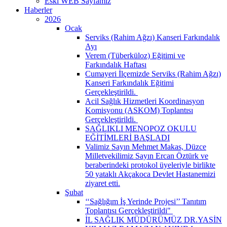
Eski WEB Sayfamız
Haberler
2026
Ocak
Serviks (Rahim Ağzı) Kanseri Farkındalık
Ayı
Verem (Tüberküloz) Eğitimi ve
Farkındalık Haftası
Cumayeri İlçemizde Serviks (Rahim Ağzı)
Kanseri Farkındalık Eğitimi
Gerçekleştirildi. ​
Acil Sağlık Hizmetleri Koordinasyon
Komisyonu (ASKOM) Toplantısı
Gerçekleştirildi. ​
SAĞLIKLI MENOPOZ OKULU
EĞİTİMLERİ BAŞLADI
Valimiz Sayın Mehmet Makas, Düzce
Milletvekilimiz Sayın Ercan Öztürk ve
beraberindeki protokol üyeleriyle birlikte
50 yataklı Akçakoca Devlet Hastanemizi
ziyaret etti.
Şubat
‘‘Sağlığım İş Yerinde Projesi’’ Tanıtım
Toplantısı Gerçekleştirildi" ​
İL SAĞLIK MÜDÜRÜMÜZ DR.YASİN