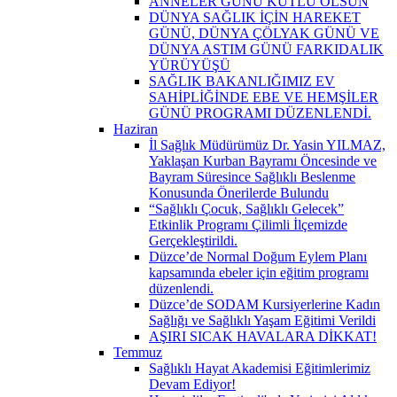
ANNELER GÜNÜ KUTLU OLSUN
DÜNYA SAĞLIK İÇİN HAREKET
GÜNÜ, DÜNYA ÇÖLYAK GÜNÜ VE
DÜNYA ASTIM GÜNÜ FARKIDALIK
YÜRÜYÜŞÜ
SAĞLIK BAKANLIĞIMIZ EV
SAHİPLİĞİNDE EBE VE HEMŞİLER
GÜNÜ PROGRAMI DÜZENLENDİ.
Haziran
İl Sağlık Müdürümüz Dr. Yasin YILMAZ,
Yaklaşan Kurban Bayramı Öncesinde ve
Bayram Süresince Sağlıklı Beslenme
Konusunda Önerilerde Bulundu
“Sağlıklı Çocuk, Sağlıklı Gelecek”
Etkinlik Programı Çilimli İlçemizde
Gerçekleştirildi.
Düzce’de Normal Doğum Eylem Planı
kapsamında ebeler için eğitim programı
düzenlendi.
Düzce’de SODAM Kursiyerlerine Kadın
Sağlığı ve Sağlıklı Yaşam Eğitimi Verildi
AŞIRI SICAK HAVALARA DİKKAT!
Temmuz
Sağlıklı Hayat Akademisi Eğitimlerimiz
Devam Ediyor!