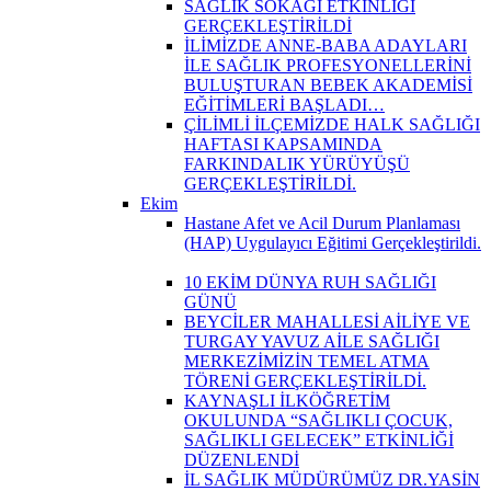
SAĞLIK SOKAĞI ETKİNLİĞİ
GERÇEKLEŞTİRİLDİ
İLİMİZDE ANNE-BABA ADAYLARI
İLE SAĞLIK PROFESYONELLERİNİ
BULUŞTURAN BEBEK AKADEMİSİ
EĞİTİMLERİ BAŞLADI…
ÇİLİMLİ İLÇEMİZDE HALK SAĞLIĞI
HAFTASI KAPSAMINDA
FARKINDALIK YÜRÜYÜŞÜ
GERÇEKLEŞTİRİLDİ.
Ekim
Hastane Afet ve Acil Durum Planlaması
(HAP) Uygulayıcı Eğitimi Gerçekleştirildi.
10 EKİM DÜNYA RUH SAĞLIĞI
GÜNÜ
BEYCİLER MAHALLESİ AİLİYE VE
TURGAY YAVUZ AİLE SAĞLIĞI
MERKEZİMİZİN TEMEL ATMA
TÖRENİ GERÇEKLEŞTİRİLDİ.
KAYNAŞLI İLKÖĞRETİM
OKULUNDA “SAĞLIKLI ÇOCUK,
SAĞLIKLI GELECEK” ETKİNLİĞİ
DÜZENLENDİ
İL SAĞLIK MÜDÜRÜMÜZ DR.YASİN