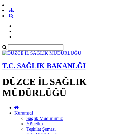
T.C. SAĞLIK BAKANLĞI
DÜZCE İL SAĞLIK
MÜDÜRLÜĞÜ
Kurumsal
Sağlık Müdürümüz
Yönetim
Teşkilat Şeması