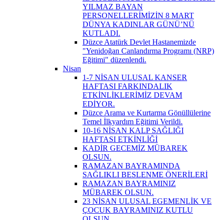
YILMAZ BAYAN
PERSONELLERİMİZİN 8 MART
DÜNYA KADINLAR GÜNÜ’NÜ
KUTLADI.
Düzce Atatürk Devlet Hastanemizde
"Yenidoğan Canlandırma Programı (NRP)
Eğitimi" düzenlendi.
Nisan
1-7 NİSAN ULUSAL KANSER
HAFTASI FARKINDALIK
ETKİNLİKLERİMİZ DEVAM
EDİYOR.
Düzce Arama ve Kurtarma Gönüllülerine
Temel İlkyardım Eğitimi Verildi.
10-16 NİSAN KALP SAĞLIĞI
HAFTASI ETKİNLİĞİ
KADİR GECEMİZ MÜBAREK
OLSUN.
RAMAZAN BAYRAMINDA
SAĞLIKLI BESLENME ÖNERİLERİ
RAMAZAN BAYRAMINIZ
MÜBAREK OLSUN.
23 NİSAN ULUSAL EGEMENLİK VE
ÇOCUK BAYRAMINIZ KUTLU
OLSUN.