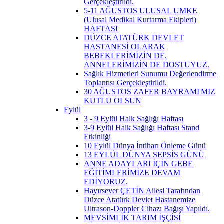
Gerçekleştirildi.
5-11 AĞUSTOS ULUSAL UMKE
(Ulusal Medikal Kurtarma Ekipleri)
HAFTASI
DÜZCE ATATÜRK DEVLET
HASTANESİ OLARAK
BEBEKLERİMİZİN DE,
ANNELERİMİZİN DE DOSTUYUZ.
Sağlık Hizmetleri Sunumu Değerlendirme
Toplantısı Gerçekleştirildi.
30 AĞUSTOS ZAFER BAYRAMI'MIZ
KUTLU OLSUN
Eylül
3 - 9 Eylül Halk Sağlığı Haftası
3-9 Eylül Halk Sağlığı Haftası Stand
Etkinliği
10 Eylül Dünya İntiharı Önleme Günü
13 EYLÜL DÜNYA SEPSİS GÜNÜ
ANNE ADAYLARI İÇİN GEBE
EĞİTİMLERİMİZE DEVAM
EDİYORUZ.
Hayırsever ÇETİN Ailesi Tarafından
Düzce Atatürk Devlet Hastanemize
Ultrason-Doppler Cihazı Bağışı Yapıldı.
MEVSİMLİK TARIM İŞÇİSİ