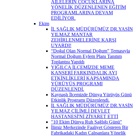
AİLELERİN ÇOCUKLARINA
YÖNELİK DÜZENLENEN EĞİTİM
PROGRAMLARINA DEVAM
EDİLİYOR.
Ekim
İL SAĞLIK MÜDÜRÜMÜZ DR.YASİN
YILMAZ MANTAR
ZEHİRLENMELERİNE KARŞI
UYARDI!
“Doğal Olan Normal Doğum” Temasıyla
Normal Doğum Eylem Planı Tanıtım
Toplantısı Yapıldı
YIĞILCA İLÇEMİZDE MEME
KANSERİ FARKINDALIK AYI
ETKİNLİKLERİ KAPSAMINDA
YÜRÜYÜŞ PROGRAMI
DÜZENLENDİ.
Kaynaşlı İlçemizde Dünya Yürüyüş Günü
Etkinlik Programı Düzenlendi.
İL SAĞLIK MÜDÜRÜMÜZ DR.YASİN
YILMAZ ÇİLİMLİ DEVLET
HASTANESİ'Nİ ZİYARET ETTİ
"10 Ekim Dünya Ruh Sağlığı Günü"
İlimiz Merkezinde Faaliyet Gösteren Bir
Fabrikadaki Kadın Çalışanlara Yönelik