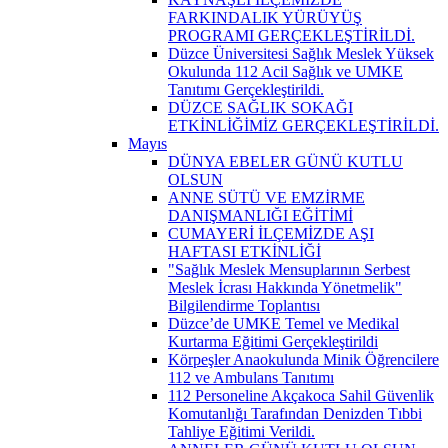
FARKINDALIK YÜRÜYÜŞ
PROGRAMI GERÇEKLEŞTİRİLDİ.
Düzce Üniversitesi Sağlık Meslek Yüksek
Okulunda 112 Acil Sağlık ve UMKE
Tanıtımı Gerçekleştirildi.
DÜZCE SAĞLIK SOKAĞI
ETKİNLİĞİMİZ GERÇEKLEŞTİRİLDİ.
Mayıs
DÜNYA EBELER GÜNÜ KUTLU
OLSUN
ANNE SÜTÜ VE EMZİRME
DANIŞMANLIĞI EĞİTİMİ
CUMAYERİ İLÇEMİZDE AŞI
HAFTASI ETKİNLİĞİ
"Sağlık Meslek Mensuplarının Serbest
Meslek İcrası Hakkında Yönetmelik"
Bilgilendirme Toplantısı
Düzce’de UMKE Temel ve Medikal
Kurtarma Eğitimi Gerçekleştirildi
Körpeşler Anaokulunda Minik Öğrencilere
112 ve Ambulans Tanıtımı
112 Personeline Akçakoca Sahil Güvenlik
Komutanlığı Tarafından Denizden Tıbbi
Tahliye Eğitimi Verildi.