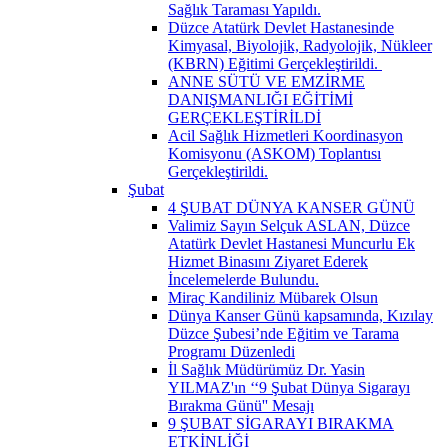
Sağlık Taraması Yapıldı.
Düzce Atatürk Devlet Hastanesinde
Kimyasal, Biyolojik, Radyolojik, Nükleer
(KBRN) Eğitimi Gerçekleştirildi. ​
ANNE SÜTÜ VE EMZİRME
DANIŞMANLIĞI EĞİTİMİ
GERÇEKLEŞTİRİLDİ
Acil Sağlık Hizmetleri Koordinasyon
Komisyonu (ASKOM) Toplantısı
Gerçekleştirildi.
Şubat
4 ŞUBAT DÜNYA KANSER GÜNÜ
Valimiz Sayın Selçuk ASLAN, Düzce
Atatürk Devlet Hastanesi Muncurlu Ek
Hizmet Binasını Ziyaret Ederek
İncelemelerde Bulundu.
Miraç Kandiliniz Mübarek Olsun
Dünya Kanser Günü kapsamında, Kızılay
Düzce Şubesi’nde Eğitim ve Tarama
Programı Düzenledi
İl Sağlık Müdürümüz Dr. Yasin
YILMAZ'ın ‘‘9 Şubat Dünya Sigarayı
Bırakma Günü'' Mesajı
9 ŞUBAT SİGARAYI BIRAKMA
ETKİNLİĞİ