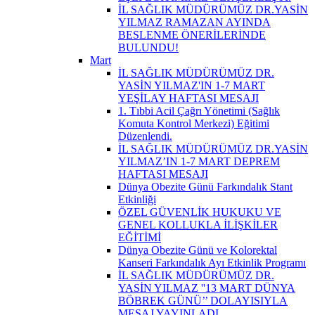
İL SAĞLIK MÜDÜRÜMÜZ DR.YASİN
YILMAZ RAMAZAN AYINDA
BESLENME ÖNERİLERİNDE
BULUNDU!
Mart
İL SAĞLIK MÜDÜRÜMÜZ DR.
YASİN YILMAZ'IN 1-7 MART
YEŞİLAY HAFTASI MESAJI
1. Tıbbi Acil Çağrı Yönetimi (Sağlık
Komuta Kontrol Merkezi) Eğitimi
Düzenlendi.
İL SAĞLIK MÜDÜRÜMÜZ DR.YASİN
YILMAZ’IN 1-7 MART DEPREM
HAFTASI MESAJI
Dünya Obezite Günü Farkındalık Stant
Etkinliği
ÖZEL GÜVENLİK HUKUKU VE
GENEL KOLLUKLA İLİŞKİLER
EĞİTİMİ
Dünya Obezite Günü ve Kolorektal
Kanseri Farkındalık Ayı Etkinlik Programı
İL SAĞLIK MÜDÜRÜMÜZ DR.
YASİN YILMAZ ''13 MART DÜNYA
BÖBREK GÜNÜ’’ DOLAYISIYLA
MESAJ YAYINLADI