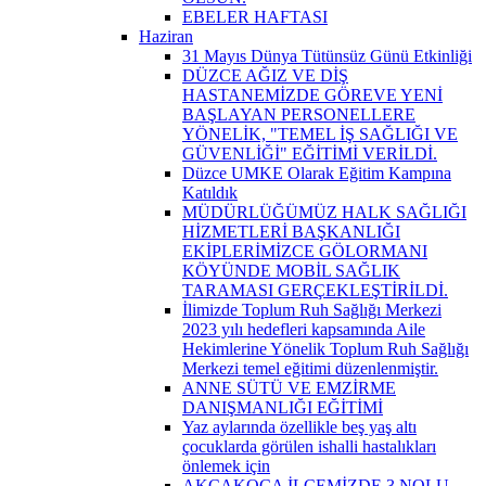
EBELER HAFTASI
Haziran
31 Mayıs Dünya Tütünsüz Günü Etkinliği
DÜZCE AĞIZ VE DİŞ
HASTANEMİZDE GÖREVE YENİ
BAŞLAYAN PERSONELLERE
YÖNELİK, "TEMEL İŞ SAĞLIĞI VE
GÜVENLİĞİ" EĞİTİMİ VERİLDİ.
Düzce UMKE Olarak Eğitim Kampına
Katıldık
MÜDÜRLÜĞÜMÜZ HALK SAĞLIĞI
HİZMETLERİ BAŞKANLIĞI
EKİPLERİMİZCE GÖLORMANI
KÖYÜNDE MOBİL SAĞLIK
TARAMASI GERÇEKLEŞTİRİLDİ.
İlimizde Toplum Ruh Sağlığı Merkezi
2023 yılı hedefleri kapsamında Aile
Hekimlerine Yönelik Toplum Ruh Sağlığı
Merkezi temel eğitimi düzenlenmiştir.
ANNE SÜTÜ VE EMZİRME
DANIŞMANLIĞI EĞİTİMİ
Yaz aylarında özellikle beş yaş altı
çocuklarda görülen ishalli hastalıkları
önlemek için
AKÇAKOCA İLÇEMİZDE 3 NOLU