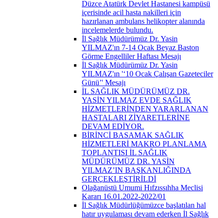
Düzce Atatürk Devlet Hastanesi kampüsü
içerisinde acil hasta nakilleri için
hazırlanan ambulans helikopter alanında
incelemelerde bulundu.
İl Sağlık Müdürümüz Dr. Yasin
YILMAZ'ın 7-14 Ocak Beyaz Baston
Görme Engelliler Haftası Mesajı
İl Sağlık Müdürümüz Dr. Yasin
YILMAZ'ın '‘10 Ocak Çalışan Gazeteciler
Günü’' Mesajı
İL SAĞLIK MÜDÜRÜMÜZ DR.
YASİN YILMAZ EVDE SAĞLIK
HİZMETLERİNDEN YARARLANAN
HASTALARI ZİYARETLERİNE
DEVAM EDİYOR.
BİRİNCİ BASAMAK SAĞLIK
HİZMETLERİ MAKRO PLANLAMA
TOPLANTISI İL SAĞLIK
MÜDÜRÜMÜZ DR. YASİN
YILMAZ’IN BAŞKANLIĞINDA
GERÇEKLEŞTİRİLDİ
Olağanüstü Umumi Hıfzıssıhha Meclisi
Kararı 16.01.2022-2022/01
İl Sağlık Müdürlüğümüzce başlatılan hal
hatır uygulaması devam ederken İl Sağlık