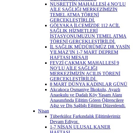
NUSRETTİN MAHALLESİ 4 NO’LU
AİLE SAĞLIĞI MERKEZİMİZİN
TEMEL ATMA TÖRENİ
GERÇEKLEŞTİRLDİ.
GÖLYAKA İLÇEMİZDE 112 ACİL
SAĞLIK HİZMETLERİ
İSTASYONUMUZUN TEMEL ATMA
TÖRENİ GERÇEKLEŞTİRİLDİ.
İL SAĞLIK MÜDÜRÜMÜZ DR.YASİN
YILMAZ’IN 1-7 MART DEPREM
HAFTASI MESAJI
FEVZİ ÇAKMAK MAHALLESİ 9
NO’LU AİLE SAĞLIĞI
MERKEZİMİZİN AÇILIŞ TÖRENİ
GERÇEKLEŞTİRİLDİ. ​
8 MART DÜNYA KADINLAR GÜNÜ
Akçakoca Osmaniye İlkokulu, Ayazlı
Anaokulu ve Dadalı Köy Yaşam Alanı
Anasınıfında Eğitim Gören Öğrencilere
Ağız ve Diş Sağlığı Eğitimi Düzenlendi.
Nisan
Tüberküloz Farkındalık Eğitimlerimiz
Devam Ediyor. ​
1-7 NİSAN ULUSAL KANER
HAFTASI