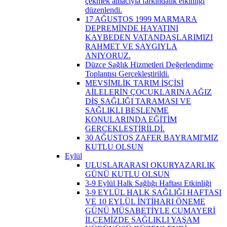
çekmek amacıyla farkındalık etkinliği
düzenlendi.
17 AĞUSTOS 1999 MARMARA
DEPREMİNDE HAYATINI
KAYBEDEN VATANDAŞLARIMIZI
RAHMET VE SAYGIYLA
ANIYORUZ.
Düzce Sağlık Hizmetleri Değerlendirme
Toplantısı Gerçekleştirildi.
MEVSİMLİK TARIM İŞÇİSİ
AİLELERİN ÇOCUKLARINA AĞIZ
DİŞ SAĞLIĞI TARAMASI VE
SAĞLIKLI BESLENME
KONULARINDA EĞİTİM
GERÇEKLEŞTİRİLDİ.
30 AĞUSTOS ZAFER BAYRAMI'MIZ
KUTLU OLSUN
Eylül
ULUSLARARASI OKURYAZARLIK
GÜNÜ KUTLU OLSUN
3-9 Eylül Halk Sağlığı Haftası Etkinliği
3-9 EYLÜL HALK SAĞLIĞI HAFTASI
VE 10 EYLÜL İNTİHARI ÖNEME
GÜNÜ MÜSABETİYLE CUMAYERİ
İLÇEMİZDE SAĞLIKLI YAŞAM