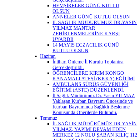
HEMŞİRELER GÜNÜ KUTLU
OLSUN
ANNELER GÜNÜ KUTLU OLSUN
İL SAĞLIK MÜDÜRÜMÜZ DR.YASİN
YILMAZ MANTAR
ZEHİRLENMELERİNE KARŞI
UYARDI!
14 MAYIS ECZACILIK GÜNÜ
KUTLU OLSUN
Haziran
İntiharı Önleme İl Kurulu Toplantısı
Gerçekleştirildi.
ÖĞRENCİLERE KIRIM KONGO
KANAMALI ATEŞİ (KKKA) EĞİTİMİ
AMBULANS SÜRÜŞ GÜVENLİĞİ
EĞİTİMİ (ASTE) DÜZENLENDİ.
İl Sağlık Müdürümüz Dr. Yasin YILMAZ
Yaklaşan Kurban Bayramı Öncesinde ve
Kurban Bayramında Sağlıklı Beslenme
Konusunda Önerilerde Bulundu.
Temmuz
İL SAĞLIK MÜDÜRÜMÜZ DR.YASİN
YILMAZ, YAPIMI DEVAM EDEN
MERKEZ 12 NOLU ŞABAN KILIÇ 112