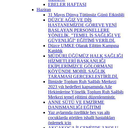
EBELER HAFTASI
Haziran
31 Mayıs Dünya Tütünsüz Günü Etkinliği
DÜZCE AĞIZ VE DİŞ
HASTANEMİZDE GÖREVE YENİ
BAŞLAYAN PERSONELLERE
YÖNELİK, "TEMEL İŞ SAĞLIĞI VE
GÜVENLİĞİ" EĞİTİMİ VERİLDİ.
Düzce UMKE Olarak Eğitim Kampına
Katıldık
MÜDÜRLÜĞÜMÜZ HALK SAĞLIĞI
HİZMETLERİ BAŞKANLIĞI
EKİPLERİMİZCE GÖLORMANI
KÖYÜNDE MOBİL SAĞLIK
TARAMASI GERÇEKLEŞTİRİLDİ.
İlimizde Toplum Ruh Sağlığı Merkezi
2023 yılı hedefleri kapsamında Aile
Hekimlerine Yönelik Toplum Ruh Sağlığı
Merkezi temel eğitimi düzenlenmiştir.
ANNE SÜTÜ VE EMZİRME
DANIŞMANLIĞI EĞİTİMİ
Yaz aylarında özellikle beş yaş altı
çocuklarda görülen ishalli hastalıkları
önlemek için
AKÇAKOCA İLÇEMİZDE 3 NOLU