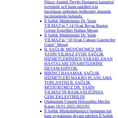
Düzce Atatürk Devlet Hastanesi kampüsü
içerisinde acil hasta nakilleri için
hazırlanan ambulans helikopter alanında
incelemelerde bulundu.
İl Sağlık Müdürümüz Dr. Yasin
YILMAZ'ın 7-14 Ocak Beyaz Baston
Görme Engelliler Haftası Mesajı
İl Sağlık Müdürümüz Dr. Yasin
YILMAZ'ın '‘10 Ocak Çalışan Gazeteciler
Günü’' Mesajı
İL SAĞLIK MÜDÜRÜMÜZ DR.
YASİN YILMAZ EVDE SAĞLIK
HİZMETLERİNDEN YARARLANAN
HASTALARI ZİYARETLERİNE
DEVAM EDİYOR.
BİRİNCİ BASAMAK SAĞLIK
HİZMETLERİ MAKRO PLANLAMA
TOPLANTISI İL SAĞLIK
MÜDÜRÜMÜZ DR. YASİN
YILMAZ’IN BAŞKANLIĞINDA
GERÇEKLEŞTİRİLDİ
Olağanüstü Umumi Hıfzıssıhha Meclisi
Kararı 16.01.2022-2022/01
İl Sağlık Müdürlüğümüzce başlatılan hal
hatır uygulaması devam ederken İl Sağlık