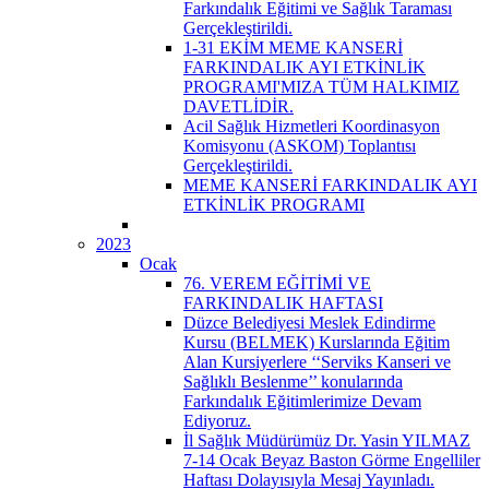
Farkındalık Eğitimi ve Sağlık Taraması
Gerçekleştirildi.
1-31 EKİM MEME KANSERİ
FARKINDALIK AYI ETKİNLİK
PROGRAMI'MIZA TÜM HALKIMIZ
DAVETLİDİR.
Acil Sağlık Hizmetleri Koordinasyon
Komisyonu (ASKOM) Toplantısı
Gerçekleştirildi.
MEME KANSERİ FARKINDALIK AYI
ETKİNLİK PROGRAMI
2023
Ocak
76. VEREM EĞİTİMİ VE
FARKINDALIK HAFTASI
Düzce Belediyesi Meslek Edindirme
Kursu (BELMEK) Kurslarında Eğitim
Alan Kursiyerlere ‘‘Serviks Kanseri ve
Sağlıklı Beslenme’’ konularında
Farkındalık Eğitimlerimize Devam
Ediyoruz.
İl Sağlık Müdürümüz Dr. Yasin YILMAZ
7-14 Ocak Beyaz Baston Görme Engelliler
Haftası Dolayısıyla Mesaj Yayınladı.