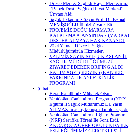
Düzce Merkez Sağlıklı Hayat Merkezimiz
‘‘Bebek Dostu Sağlıklı Hayat Merkezi’’
Ünvanı Aldı.
Sağlık Bakanımız Sayın Prof. Dr. Kemal
MEMİŞOĞLU İlimizi Ziyaret Etti.
PROJEMİZ DOĞU MARMARA
KALKINMA AJANSINDAN (MARKA)
DESTEK ALMAYA HAK KAZANDI.
2024 Yılında Düzce İl Sağlık
Müdürlüğümüzün Hizmetleri
VALİMİZ SAYIN SELÇUK ASLAN İL
SAĞLIK MÜDÜRLÜĞÜMÜZÜ
ZİYARET EDEREK BRİFİNG ALDI.
RAHİM AĞZI (SERVİKS) KANSERİ
FARKINDALIK AYI ETKİNLİK
PROGRAMI
Şubat
Berat Kandilimiz Mübarek Olsun
Yenidoğan Canlandırma Programı (NRP)
Eğitimi İl Sağlık Müdürümüz Dr. Yasin
YILMAZ’ın açılış konuşmaları ile başladı.
Yenidoğan Canlandırma Eğitim Programı
(NRP) Sertifika Töreni İle Sona Erdi.
AKÇAKOCA GEBE OKULUNDA İLK
EŞLİ EĞİTİMİMİZ GERÇEKLEŞTİ.