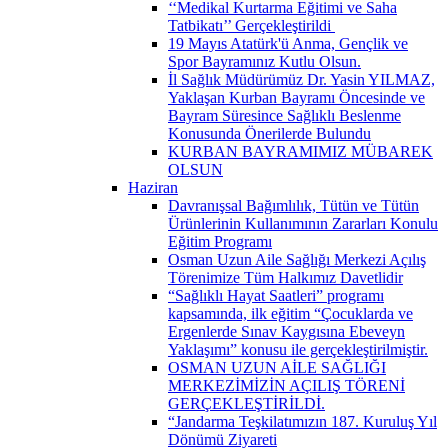
‘‘Medikal Kurtarma Eğitimi ve Saha
Tatbikatı’’ Gerçekleştirildi ​
19 Mayıs Atatürk'ü Anma, Gençlik ve
Spor Bayramınız Kutlu Olsun.
İl Sağlık Müdürümüz Dr. Yasin YILMAZ,
Yaklaşan Kurban Bayramı Öncesinde ve
Bayram Süresince Sağlıklı Beslenme
Konusunda Önerilerde Bulundu
KURBAN BAYRAMIMIZ MÜBAREK
OLSUN
Haziran
Davranışsal Bağımlılık, Tütün ve Tütün
Ürünlerinin Kullanımının Zararları Konulu
Eğitim Programı
Osman Uzun Aile Sağlığı Merkezi Açılış
Törenimize Tüm Halkımız Davetlidir
“Sağlıklı Hayat Saatleri” programı
kapsamında, ilk eğitim “Çocuklarda ve
Ergenlerde Sınav Kaygısına Ebeveyn
Yaklaşımı” konusu ile gerçekleştirilmiştir.
OSMAN UZUN AİLE SAĞLIĞI
MERKEZİMİZİN AÇILIŞ TÖRENİ
GERÇEKLEŞTİRİLDİ.
“Jandarma Teşkilatımızın 187. Kuruluş Yıl
Dönümü Ziyareti