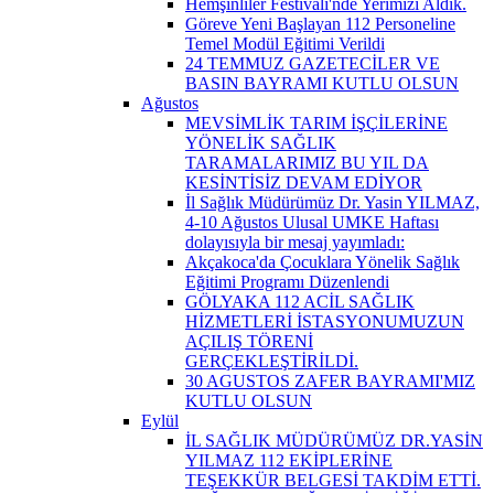
Hemşinliler Festivali'nde Yerimizi Aldık.
Göreve Yeni Başlayan 112 Personeline
Temel Modül Eğitimi Verildi
24 TEMMUZ GAZETECİLER VE
BASIN BAYRAMI KUTLU OLSUN
Ağustos
MEVSİMLİK TARIM İŞÇİLERİNE
YÖNELİK SAĞLIK
TARAMALARIMIZ BU YIL DA
KESİNTİSİZ DEVAM EDİYOR
İl Sağlık Müdürümüz Dr. Yasin YILMAZ,
4-10 Ağustos Ulusal UMKE Haftası
dolayısıyla bir mesaj yayımladı:
Akçakoca'da Çocuklara Yönelik Sağlık
Eğitimi Programı Düzenlendi
GÖLYAKA 112 ACİL SAĞLIK
HİZMETLERİ İSTASYONUMUZUN
AÇILIŞ TÖRENİ
GERÇEKLEŞTİRİLDİ.
30 AGUSTOS ZAFER BAYRAMI'MIZ
KUTLU OLSUN
Eylül
İL SAĞLIK MÜDÜRÜMÜZ DR.YASİN
YILMAZ 112 EKİPLERİNE
TEŞEKKÜR BELGESİ TAKDİM ETTİ.