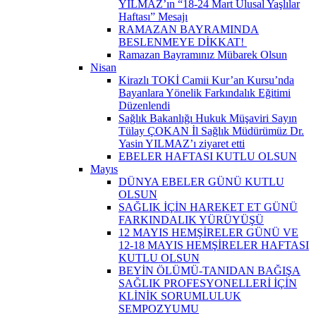
YILMAZ’ın “18-24 Mart Ulusal Yaşlılar
Haftası” Mesajı
RAMAZAN BAYRAMINDA
BESLENMEYE DİKKAT! ​
Ramazan Bayramınız Mübarek Olsun
Nisan
Kirazlı TOKİ Camii Kur’an Kursu’nda
Bayanlara Yönelik Farkındalık Eğitimi
Düzenlendi
Sağlık Bakanlığı Hukuk Müşaviri Sayın
Tülay ÇOKAN İl Sağlık Müdürümüz Dr.
Yasin YILMAZ’ı ziyaret etti
EBELER HAFTASI KUTLU OLSUN
Mayıs
DÜNYA EBELER GÜNÜ KUTLU
OLSUN
SAĞLIK İÇİN HAREKET ET GÜNÜ
FARKINDALIK YÜRÜYÜŞÜ
12 MAYIS HEMŞİRELER GÜNÜ VE
12-18 MAYIS HEMŞİRELER HAFTASI
KUTLU OLSUN
BEYİN ÖLÜMÜ-TANIDAN BAĞIŞA
SAĞLIK PROFESYONELLERİ İÇİN
KLİNİK SORUMLULUK
SEMPOZYUMU