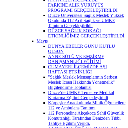
FARKINDALIK YÜRÜYÜŞ
PROGRAMI GERÇEKLEŞTİRİLDİ.
Düzce Üniversitesi Sağlık Meslek Yüksek
Okulunda 112 Acil Sağlık ve UMKE
Tanıtımı Gerçekleştirildi.
DÜZCE SAĞLIK SOKAĞI
ETKİNLİĞİMİZ GERÇEKLEŞTİRİLDİ.
Mayıs
DÜNYA EBELER GÜNÜ KUTLU
OLSUN
ANNE SÜTÜ VE EMZİRME
DANIŞMANLIĞI EĞİTİMİ
CUMAYERİ İLÇEMİZDE AŞI
HAFTASI ETKİNLİĞİ
"Sağlık Meslek Mensuplarının Serbest
Meslek İcrası Hakkında Yönetmelik"
Bilgilendirme Toplantısı
Düzce’de UMKE Temel ve Medikal
Kurtarma Eğitimi Gerçekleştirildi
Körpeşler Anaokulunda Minik Öğrencilere
112 ve Ambulans Tanıtımı
112 Personeline Akçakoca Sahil Güvenlik
Komutanlığı Tarafından Denizden Tıbbi
Tahliye Eğitimi Verildi.