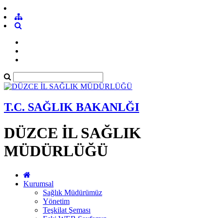
T.C. SAĞLIK BAKANLĞI
DÜZCE İL SAĞLIK
MÜDÜRLÜĞÜ
Kurumsal
Sağlık Müdürümüz
Yönetim
Teşkilat Şeması