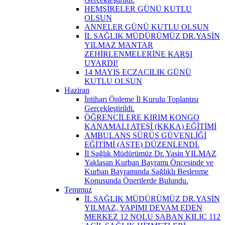
HEMŞİRELER GÜNÜ KUTLU
OLSUN
ANNELER GÜNÜ KUTLU OLSUN
İL SAĞLIK MÜDÜRÜMÜZ DR.YASİN
YILMAZ MANTAR
ZEHİRLENMELERİNE KARŞI
UYARDI!
14 MAYIS ECZACILIK GÜNÜ
KUTLU OLSUN
Haziran
İntiharı Önleme İl Kurulu Toplantısı
Gerçekleştirildi.
ÖĞRENCİLERE KIRIM KONGO
KANAMALI ATEŞİ (KKKA) EĞİTİMİ
AMBULANS SÜRÜŞ GÜVENLİĞİ
EĞİTİMİ (ASTE) DÜZENLENDİ.
İl Sağlık Müdürümüz Dr. Yasin YILMAZ
Yaklaşan Kurban Bayramı Öncesinde ve
Kurban Bayramında Sağlıklı Beslenme
Konusunda Önerilerde Bulundu.
Temmuz
İL SAĞLIK MÜDÜRÜMÜZ DR.YASİN
YILMAZ, YAPIMI DEVAM EDEN
MERKEZ 12 NOLU ŞABAN KILIÇ 112