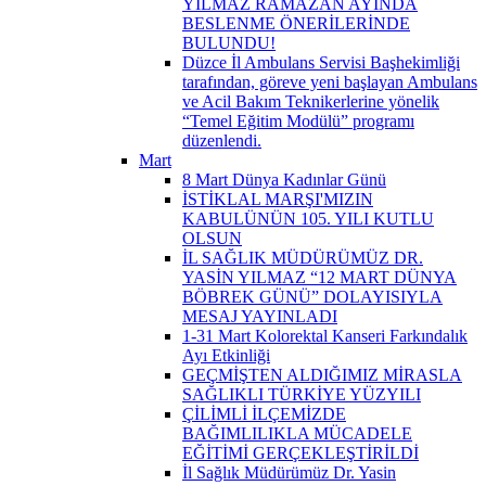
YILMAZ RAMAZAN AYINDA
BESLENME ÖNERİLERİNDE
BULUNDU!
Düzce İl Ambulans Servisi Başhekimliği
tarafından, göreve yeni başlayan Ambulans
ve Acil Bakım Teknikerlerine yönelik
“Temel Eğitim Modülü” programı
düzenlendi.
Mart
8 Mart Dünya Kadınlar Günü
İSTİKLAL MARŞI'MIZIN
KABULÜNÜN 105. YILI KUTLU
OLSUN
İL SAĞLIK MÜDÜRÜMÜZ DR.
YASİN YILMAZ “12 MART DÜNYA
BÖBREK GÜNÜ” DOLAYISIYLA
MESAJ YAYINLADI
1-31 Mart Kolorektal Kanseri Farkındalık
Ayı Etkinliği
GEÇMİŞTEN ALDIĞIMIZ MİRASLA
SAĞLIKLI TÜRKİYE YÜZYILI
ÇİLİMLİ İLÇEMİZDE
BAĞIMLILIKLA MÜCADELE
EĞİTİMİ GERÇEKLEŞTİRİLDİ
İl Sağlık Müdürümüz Dr. Yasin