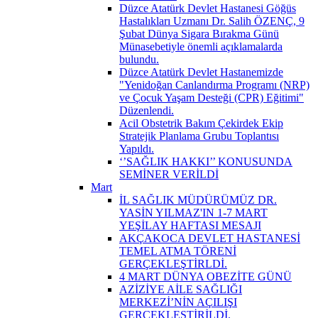
Düzce Atatürk Devlet Hastanesi Göğüs
Hastalıkları Uzmanı Dr. Salih ÖZENÇ, 9
Şubat Dünya Sigara Bırakma Günü
Münasebetiyle önemli açıklamalarda
bulundu.
Düzce Atatürk Devlet Hastanemizde
"Yenidoğan Canlandırma Programı (NRP)
ve Çocuk Yaşam Desteği (CPR) Eğitimi"
Düzenlendi.
Acil Obstetrik Bakım Çekirdek Ekip
Stratejik Planlama Grubu Toplantısı
Yapıldı.
‘’SAĞLIK HAKKI’’ KONUSUNDA
SEMİNER VERİLDİ
Mart
İL SAĞLIK MÜDÜRÜMÜZ DR.
YASİN YILMAZ'IN 1-7 MART
YEŞİLAY HAFTASI MESAJI
AKÇAKOCA DEVLET HASTANESİ
TEMEL ATMA TÖRENİ
GERÇEKLEŞTİRLDİ.
4 MART DÜNYA OBEZİTE GÜNÜ
AZİZİYE AİLE SAĞLIĞI
MERKEZİ’NİN AÇILIŞI
GERÇEKLEŞTİRİLDİ.