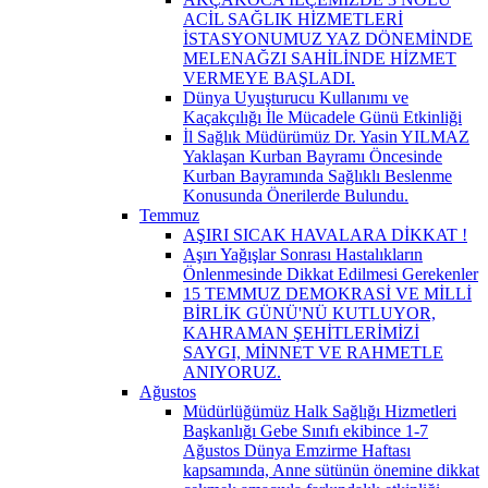
ACİL SAĞLIK HİZMETLERİ
İSTASYONUMUZ YAZ DÖNEMİNDE
MELENAĞZI SAHİLİNDE HİZMET
VERMEYE BAŞLADI.
Dünya Uyuşturucu Kullanımı ve
Kaçakçılığı İle Mücadele Günü Etkinliği
İl Sağlık Müdürümüz Dr. Yasin YILMAZ
Yaklaşan Kurban Bayramı Öncesinde
Kurban Bayramında Sağlıklı Beslenme
Konusunda Önerilerde Bulundu.
Temmuz
AŞIRI SICAK HAVALARA DİKKAT !
Aşırı Yağışlar Sonrası Hastalıkların
Önlenmesinde Dikkat Edilmesi Gerekenler
15 TEMMUZ DEMOKRASİ VE MİLLİ
BİRLİK GÜNÜ'NÜ KUTLUYOR,
KAHRAMAN ŞEHİTLERİMİZİ
SAYGI, MİNNET VE RAHMETLE
ANIYORUZ.
Ağustos
Müdürlüğümüz Halk Sağlığı Hizmetleri
Başkanlığı Gebe Sınıfı ekibince 1-7
Ağustos Dünya Emzirme Haftası
kapsamında, Anne sütünün önemine dikkat