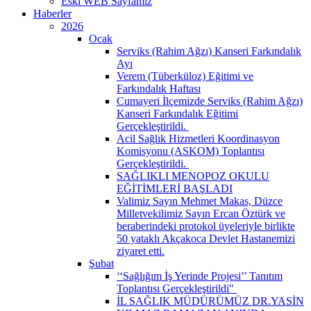
Eski WEB Sayfamız
Haberler
2026
Ocak
Serviks (Rahim Ağzı) Kanseri Farkındalık
Ayı
Verem (Tüberküloz) Eğitimi ve
Farkındalık Haftası
Cumayeri İlçemizde Serviks (Rahim Ağzı)
Kanseri Farkındalık Eğitimi
Gerçekleştirildi. ​
Acil Sağlık Hizmetleri Koordinasyon
Komisyonu (ASKOM) Toplantısı
Gerçekleştirildi. ​
SAĞLIKLI MENOPOZ OKULU
EĞİTİMLERİ BAŞLADI
Valimiz Sayın Mehmet Makas, Düzce
Milletvekilimiz Sayın Ercan Öztürk ve
beraberindeki protokol üyeleriyle birlikte
50 yataklı Akçakoca Devlet Hastanemizi
ziyaret etti.
Şubat
‘‘Sağlığım İş Yerinde Projesi’’ Tanıtım
Toplantısı Gerçekleştirildi" ​
İL SAĞLIK MÜDÜRÜMÜZ DR.YASİN