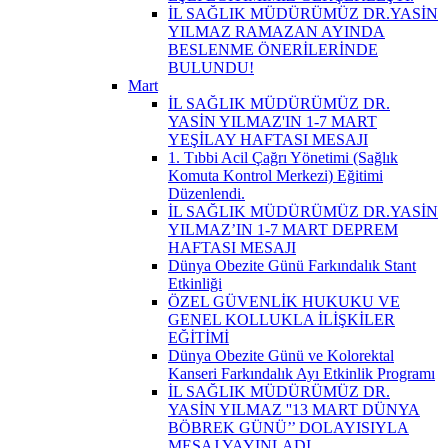
İL SAĞLIK MÜDÜRÜMÜZ DR.YASİN
YILMAZ RAMAZAN AYINDA
BESLENME ÖNERİLERİNDE
BULUNDU!
Mart
İL SAĞLIK MÜDÜRÜMÜZ DR.
YASİN YILMAZ'IN 1-7 MART
YEŞİLAY HAFTASI MESAJI
1. Tıbbi Acil Çağrı Yönetimi (Sağlık
Komuta Kontrol Merkezi) Eğitimi
Düzenlendi.
İL SAĞLIK MÜDÜRÜMÜZ DR.YASİN
YILMAZ’IN 1-7 MART DEPREM
HAFTASI MESAJI
Dünya Obezite Günü Farkındalık Stant
Etkinliği
ÖZEL GÜVENLİK HUKUKU VE
GENEL KOLLUKLA İLİŞKİLER
EĞİTİMİ
Dünya Obezite Günü ve Kolorektal
Kanseri Farkındalık Ayı Etkinlik Programı
İL SAĞLIK MÜDÜRÜMÜZ DR.
YASİN YILMAZ ''13 MART DÜNYA
BÖBREK GÜNÜ’’ DOLAYISIYLA
MESAJ YAYINLADI