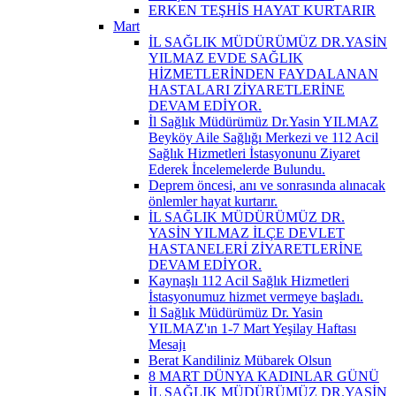
ERKEN TEŞHİS HAYAT KURTARIR
Mart
İL SAĞLIK MÜDÜRÜMÜZ DR.YASİN
YILMAZ EVDE SAĞLIK
HİZMETLERİNDEN FAYDALANAN
HASTALARI ZİYARETLERİNE
DEVAM EDİYOR.
İl Sağlık Müdürümüz Dr.Yasin YILMAZ
Beyköy Aile Sağlığı Merkezi ve 112 Acil
Sağlık Hizmetleri İstasyonunu Ziyaret
Ederek İncelemelerde Bulundu.
Deprem öncesi, anı ve sonrasında alınacak
önlemler hayat kurtarır.
İL SAĞLIK MÜDÜRÜMÜZ DR.
YASİN YILMAZ İLÇE DEVLET
HASTANELERİ ZİYARETLERİNE
DEVAM EDİYOR.
Kaynaşlı 112 Acil Sağlık Hizmetleri
İstasyonumuz hizmet vermeye başladı.
İl Sağlık Müdürümüz Dr. Yasin
YILMAZ'ın 1-7 Mart Yeşilay Haftası
Mesajı
Berat Kandiliniz Mübarek Olsun
8 MART DÜNYA KADINLAR GÜNÜ
İL SAĞLIK MÜDÜRÜMÜZ DR.YASİN