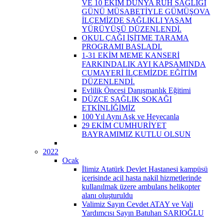
VE 10 EKİM DÜNYA RUH SAĞLIĞI
GÜNÜ MÜSABETİYLE GÜMÜŞOVA
İLÇEMİZDE SAĞLIKLI YAŞAM
YÜRÜYÜŞÜ DÜZENLENDİ.
OKUL ÇAĞI İŞİTME TARAMA
PROGRAMI BAŞLADI.
1-31 EKİM MEME KANSERİ
FARKINDALIK AYI KAPSAMINDA
CUMAYERİ İLÇEMİZDE EĞİTİM
DÜZENLENDİ.
Evlilik Öncesi Danışmanlık Eğitimi
DÜZCE SAĞLIK SOKAĞI
ETKİNLİĞİMİZ
100 Yıl Aynı Aşk ve Heyecanla
29 EKİM CUMHURİYET
BAYRAMIMIZ KUTLU OLSUN
2022
Ocak
İlimiz Atatürk Devlet Hastanesi kampüsü
içerisinde acil hasta nakil hizmetlerinde
kullanılmak üzere ambulans helikopter
alanı oluşturuldu
Valimiz Sayın Cevdet ATAY ve Vali
Yardımcısı Sayın Batuhan SARIOĞLU