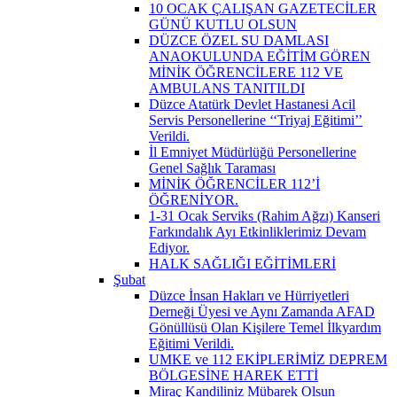
10 OCAK ÇALIŞAN GAZETECİLER
GÜNÜ KUTLU OLSUN
DÜZCE ÖZEL SU DAMLASI
ANAOKULUNDA EĞİTİM GÖREN
MİNİK ÖĞRENCİLERE 112 VE
AMBULANS TANITILDI
Düzce Atatürk Devlet Hastanesi Acil
Servis Personellerine ‘‘Triyaj Eğitimi’’
Verildi.
İl Emniyet Müdürlüğü Personellerine
Genel Sağlık Taraması
MİNİK ÖĞRENCİLER 112’İ
ÖĞRENİYOR.
1-31 Ocak Serviks (Rahim Ağzı) Kanseri
Farkındalık Ayı Etkinliklerimiz Devam
Ediyor.
HALK SAĞLIĞI EĞİTİMLERİ
Şubat
Düzce İnsan Hakları ve Hürriyetleri
Derneği Üyesi ve Aynı Zamanda AFAD
Gönüllüsü Olan Kişilere Temel İlkyardım
Eğitimi Verildi.
UMKE ve 112 EKİPLERİMİZ DEPREM
BÖLGESİNE HAREK ETTİ
Miraç Kandiliniz Mübarek Olsun