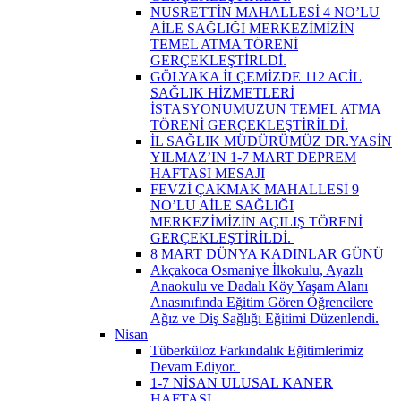
NUSRETTİN MAHALLESİ 4 NO’LU
AİLE SAĞLIĞI MERKEZİMİZİN
TEMEL ATMA TÖRENİ
GERÇEKLEŞTİRLDİ.
GÖLYAKA İLÇEMİZDE 112 ACİL
SAĞLIK HİZMETLERİ
İSTASYONUMUZUN TEMEL ATMA
TÖRENİ GERÇEKLEŞTİRİLDİ.
İL SAĞLIK MÜDÜRÜMÜZ DR.YASİN
YILMAZ’IN 1-7 MART DEPREM
HAFTASI MESAJI
FEVZİ ÇAKMAK MAHALLESİ 9
NO’LU AİLE SAĞLIĞI
MERKEZİMİZİN AÇILIŞ TÖRENİ
GERÇEKLEŞTİRİLDİ. ​
8 MART DÜNYA KADINLAR GÜNÜ
Akçakoca Osmaniye İlkokulu, Ayazlı
Anaokulu ve Dadalı Köy Yaşam Alanı
Anasınıfında Eğitim Gören Öğrencilere
Ağız ve Diş Sağlığı Eğitimi Düzenlendi.
Nisan
Tüberküloz Farkındalık Eğitimlerimiz
Devam Ediyor. ​
1-7 NİSAN ULUSAL KANER
HAFTASI