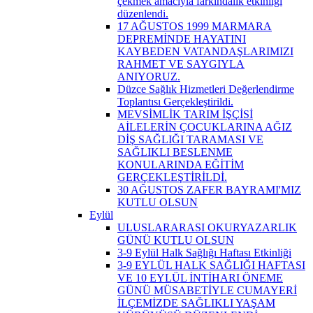
çekmek amacıyla farkındalık etkinliği
düzenlendi.
17 AĞUSTOS 1999 MARMARA
DEPREMİNDE HAYATINI
KAYBEDEN VATANDAŞLARIMIZI
RAHMET VE SAYGIYLA
ANIYORUZ.
Düzce Sağlık Hizmetleri Değerlendirme
Toplantısı Gerçekleştirildi.
MEVSİMLİK TARIM İŞÇİSİ
AİLELERİN ÇOCUKLARINA AĞIZ
DİŞ SAĞLIĞI TARAMASI VE
SAĞLIKLI BESLENME
KONULARINDA EĞİTİM
GERÇEKLEŞTİRİLDİ.
30 AĞUSTOS ZAFER BAYRAMI'MIZ
KUTLU OLSUN
Eylül
ULUSLARARASI OKURYAZARLIK
GÜNÜ KUTLU OLSUN
3-9 Eylül Halk Sağlığı Haftası Etkinliği
3-9 EYLÜL HALK SAĞLIĞI HAFTASI
VE 10 EYLÜL İNTİHARI ÖNEME
GÜNÜ MÜSABETİYLE CUMAYERİ
İLÇEMİZDE SAĞLIKLI YAŞAM