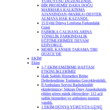
YÜRÜYÜŞÜ DÜZENLENDİ. ​
BİR PROJEMİZ DAHA DOĞU
MARMARA KALKINMA
AJANSINDAN (MARKA) DESTEK
ALMAYA HAK KAZANDI. ​
15 Eylül Dünya Lenfoma Farkındalık
Günü
FABRİKA ÇALIŞANLARINA
YÖNELİK FARKINDALIK
EĞİTİMLERİMİZE DEVAM
EDİYORUZ.
MOBİL KANSER TARAMA TIRI
DÜZCE’DE
EKİM
Ekim
1-7 EKİM EMZİRME HAFTASI
ETKİNLİKLERİMİZ
Halk Sağlığı Hizmetleri Bölge
Değerlendirme Toplantısı Gerçekleştirildi. ​
İl Ambulans Servisi Başhekimliği
ekiplerimizce; Şükran Öney Anaokulunda
eğitim gören minik öğrencilere; 112 acil
sağlık hizmetleri ve ambulans tanıtımı
yapıldı.
1 EKİM DÜNYA YÜRÜYÜŞ GÜNÜ