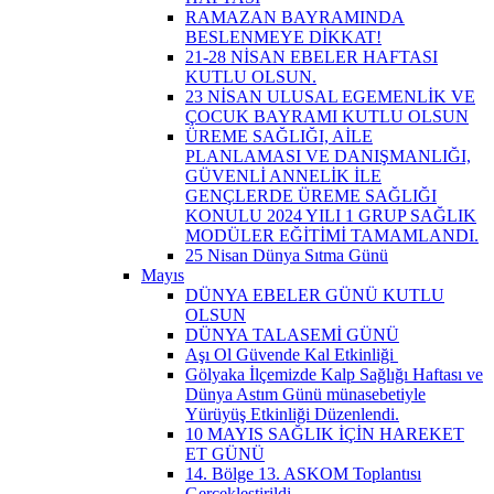
RAMAZAN BAYRAMINDA
BESLENMEYE DİKKAT!
21-28 NİSAN EBELER HAFTASI
KUTLU OLSUN.
23 NİSAN ULUSAL EGEMENLİK VE
ÇOCUK BAYRAMI KUTLU OLSUN
ÜREME SAĞLIĞI, AİLE
PLANLAMASI VE DANIŞMANLIĞI,
GÜVENLİ ANNELİK İLE
GENÇLERDE ÜREME SAĞLIĞI
KONULU 2024 YILI 1 GRUP SAĞLIK
MODÜLER EĞİTİMİ TAMAMLANDI.
25 Nisan Dünya Sıtma Günü
Mayıs
DÜNYA EBELER GÜNÜ KUTLU
OLSUN
DÜNYA TALASEMİ GÜNÜ
Aşı Ol Güvende Kal Etkinliği ​
Gölyaka İlçemizde Kalp Sağlığı Haftası ve
Dünya Astım Günü münasebetiyle
Yürüyüş Etkinliği Düzenlendi.
10 MAYIS SAĞLIK İÇİN HAREKET
ET GÜNÜ
14. Bölge 13. ASKOM Toplantısı
Gerçekleştirildi.