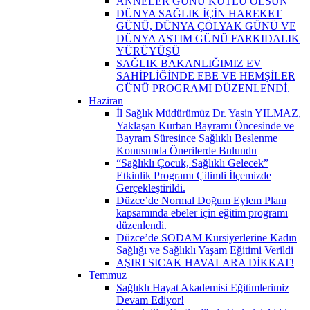
ANNELER GÜNÜ KUTLU OLSUN
DÜNYA SAĞLIK İÇİN HAREKET
GÜNÜ, DÜNYA ÇÖLYAK GÜNÜ VE
DÜNYA ASTIM GÜNÜ FARKIDALIK
YÜRÜYÜŞÜ
SAĞLIK BAKANLIĞIMIZ EV
SAHİPLİĞİNDE EBE VE HEMŞİLER
GÜNÜ PROGRAMI DÜZENLENDİ.
Haziran
İl Sağlık Müdürümüz Dr. Yasin YILMAZ,
Yaklaşan Kurban Bayramı Öncesinde ve
Bayram Süresince Sağlıklı Beslenme
Konusunda Önerilerde Bulundu
“Sağlıklı Çocuk, Sağlıklı Gelecek”
Etkinlik Programı Çilimli İlçemizde
Gerçekleştirildi.
Düzce’de Normal Doğum Eylem Planı
kapsamında ebeler için eğitim programı
düzenlendi.
Düzce’de SODAM Kursiyerlerine Kadın
Sağlığı ve Sağlıklı Yaşam Eğitimi Verildi
AŞIRI SICAK HAVALARA DİKKAT!
Temmuz
Sağlıklı Hayat Akademisi Eğitimlerimiz
Devam Ediyor!