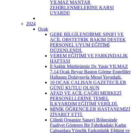
YILMAZ MANTAR
ZEHİRLENMELERİNE KARŞI
UYARDI!
2024
Ocak
GEBE BİLGİLENDİRME SINIFI VE
ACİL OBSTETRİK BAKIM DESTEK
PERSONEL UYUM EĞİTİMİ
DÜZENLENDİ.
VEREM EĞİTİMİ VE FARKINDALIK
HAFTASI
İl Sağlık Müdürümüz Dr. Yasin YILMAZ
7-14 Ocak Beyaz Baston Görme Engelliler
Haftasını Dolayısıyla Mesaj Yayınladı.
10 OCAK ÇALIŞAN GAZETECİLER
GÜNÜ KUTLU OLSUN
AFAD VE ACİL ÇAĞRI MERKEZİ
PERSONELLERİNE TEMEL
İLKYARDIM EĞİTİMİ VERİLDİ.
MİNİK ÖĞRENCİLER HASTANEMİZİ
ZİYARET ETTİ.
Çilimli Organize Sanayi Bölgesinde
Faaliyet Gösteren Bir Fabrikadaki Kadın
Çalışanlara Yönelik Farkındalık Eğitimi ve