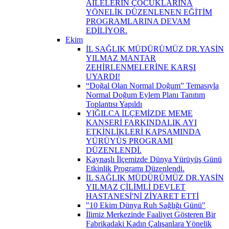
AİLELERİN ÇOCUKLARINA
YÖNELİK DÜZENLENEN EĞİTİM
PROGRAMLARINA DEVAM
EDİLİYOR.
Ekim
İL SAĞLIK MÜDÜRÜMÜZ DR.YASİN
YILMAZ MANTAR
ZEHİRLENMELERİNE KARŞI
UYARDI!
“Doğal Olan Normal Doğum” Temasıyla
Normal Doğum Eylem Planı Tanıtım
Toplantısı Yapıldı
YIĞILCA İLÇEMİZDE MEME
KANSERİ FARKINDALIK AYI
ETKİNLİKLERİ KAPSAMINDA
YÜRÜYÜŞ PROGRAMI
DÜZENLENDİ.
Kaynaşlı İlçemizde Dünya Yürüyüş Günü
Etkinlik Programı Düzenlendi.
İL SAĞLIK MÜDÜRÜMÜZ DR.YASİN
YILMAZ ÇİLİMLİ DEVLET
HASTANESİ'Nİ ZİYARET ETTİ
"10 Ekim Dünya Ruh Sağlığı Günü"
İlimiz Merkezinde Faaliyet Gösteren Bir
Fabrikadaki Kadın Çalışanlara Yönelik