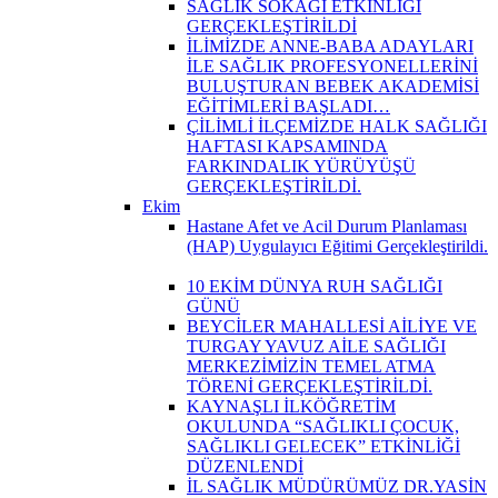
SAĞLIK SOKAĞI ETKİNLİĞİ
GERÇEKLEŞTİRİLDİ
İLİMİZDE ANNE-BABA ADAYLARI
İLE SAĞLIK PROFESYONELLERİNİ
BULUŞTURAN BEBEK AKADEMİSİ
EĞİTİMLERİ BAŞLADI…
ÇİLİMLİ İLÇEMİZDE HALK SAĞLIĞI
HAFTASI KAPSAMINDA
FARKINDALIK YÜRÜYÜŞÜ
GERÇEKLEŞTİRİLDİ.
Ekim
Hastane Afet ve Acil Durum Planlaması
(HAP) Uygulayıcı Eğitimi Gerçekleştirildi.
10 EKİM DÜNYA RUH SAĞLIĞI
GÜNÜ
BEYCİLER MAHALLESİ AİLİYE VE
TURGAY YAVUZ AİLE SAĞLIĞI
MERKEZİMİZİN TEMEL ATMA
TÖRENİ GERÇEKLEŞTİRİLDİ.
KAYNAŞLI İLKÖĞRETİM
OKULUNDA “SAĞLIKLI ÇOCUK,
SAĞLIKLI GELECEK” ETKİNLİĞİ
DÜZENLENDİ
İL SAĞLIK MÜDÜRÜMÜZ DR.YASİN