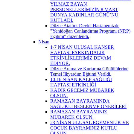
YILMAZ BAYAN
PERSONELLERİMİZİN 8 MART
DÜNYA KADINLAR GÜNÜ’NÜ
KUTLADI.
Düzce Atatürk Devlet Hastanemizde
"Yenidoğan Canlandırma Programı (NRP)
Eğitimi" düzenlendi.
Nisan
1-7 NİSAN ULUSAL KANSER
HAFTASI FARKINDALIK
ETKİNLİKLERİMİZ DEVAM
EDİYOR.
Düzce Arama ve Kurtarma Gönüllülerine
Temel İlkyardım Eğitimi Verildi.
10-16 NİSAN KALP SAĞLIĞI
HAFTASI ETKİNLİĞİ
KADİR GECEMİZ MÜBAREK
OLSUN.
RAMAZAN BAYRAMINDA
SAĞLIKLI BESLENME ÖNERİLERİ
RAMAZAN BAYRAMINIZ
MÜBAREK OLSUN.
23 NİSAN ULUSAL EGEMENLİK VE
ÇOCUK BAYRAMINIZ KUTLU
OLSUN.