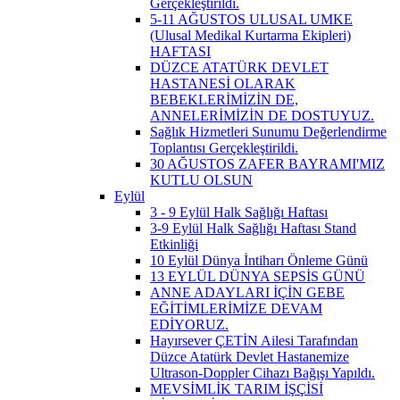
Gerçekleştirildi.
5-11 AĞUSTOS ULUSAL UMKE
(Ulusal Medikal Kurtarma Ekipleri)
HAFTASI
DÜZCE ATATÜRK DEVLET
HASTANESİ OLARAK
BEBEKLERİMİZİN DE,
ANNELERİMİZİN DE DOSTUYUZ.
Sağlık Hizmetleri Sunumu Değerlendirme
Toplantısı Gerçekleştirildi.
30 AĞUSTOS ZAFER BAYRAMI'MIZ
KUTLU OLSUN
Eylül
3 - 9 Eylül Halk Sağlığı Haftası
3-9 Eylül Halk Sağlığı Haftası Stand
Etkinliği
10 Eylül Dünya İntiharı Önleme Günü
13 EYLÜL DÜNYA SEPSİS GÜNÜ
ANNE ADAYLARI İÇİN GEBE
EĞİTİMLERİMİZE DEVAM
EDİYORUZ.
Hayırsever ÇETİN Ailesi Tarafından
Düzce Atatürk Devlet Hastanemize
Ultrason-Doppler Cihazı Bağışı Yapıldı.
MEVSİMLİK TARIM İŞÇİSİ