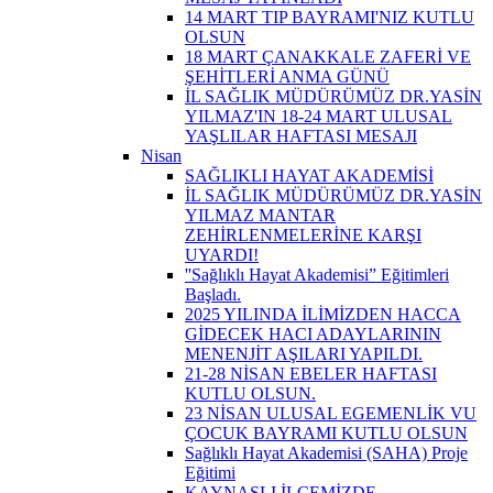
14 MART TIP BAYRAMI'NIZ KUTLU
OLSUN
18 MART ÇANAKKALE ZAFERİ VE
ŞEHİTLERİ ANMA GÜNÜ
İL SAĞLIK MÜDÜRÜMÜZ DR.YASİN
YILMAZ'IN 18-24 MART ULUSAL
YAŞLILAR HAFTASI MESAJI
Nisan
SAĞLIKLI HAYAT AKADEMİSİ
İL SAĞLIK MÜDÜRÜMÜZ DR.YASİN
YILMAZ MANTAR
ZEHİRLENMELERİNE KARŞI
UYARDI!
''Sağlıklı Hayat Akademisi” Eğitimleri
Başladı.
2025 YILINDA İLİMİZDEN HACCA
GİDECEK HACI ADAYLARININ
MENENJİT AŞILARI YAPILDI.
21-28 NİSAN EBELER HAFTASI
KUTLU OLSUN.
23 NİSAN ULUSAL EGEMENLİK VU
ÇOCUK BAYRAMI KUTLU OLSUN
Sağlıklı Hayat Akademisi (SAHA) Proje
Eğitimi
KAYNAŞLI İLÇEMİZDE