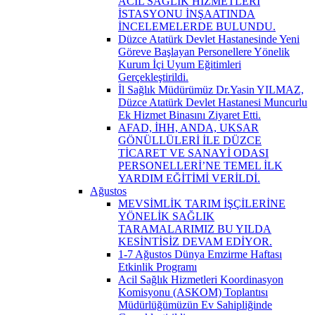
ACİL SAĞLIK HİZMETLERİ
İSTASYONU İNŞAATINDA
İNCELEMELERDE BULUNDU.
Düzce Atatürk Devlet Hastanesinde Yeni
Göreve Başlayan Personellere Yönelik
Kurum İçi Uyum Eğitimleri
Gerçekleştirildi.
İl Sağlık Müdürümüz Dr.Yasin YILMAZ,
Düzce Atatürk Devlet Hastanesi Muncurlu
Ek Hizmet Binasını Ziyaret Etti.
AFAD, İHH, ANDA, UKSAR
GÖNÜLLÜLERİ İLE DÜZCE
TİCARET VE SANAYİ ODASI
PERSONELLERİ’NE TEMEL İLK
YARDIM EĞİTİMİ VERİLDİ.
Ağustos
MEVSİMLİK TARIM İŞÇİLERİNE
YÖNELİK SAĞLIK
TARAMALARIMIZ BU YILDA
KESİNTİSİZ DEVAM EDİYOR.
1-7 Ağustos Dünya Emzirme Haftası
Etkinlik Programı
Acil Sağlık Hizmetleri Koordinasyon
Komisyonu (ASKOM) Toplantısı
Müdürlüğümüzün Ev Sahipliğinde