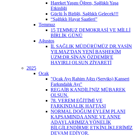
Hareket Yaşını Öğren, Sağlıklı Yaşa
Etkinliği
Güçlü İş Birliği, Sağlıklı Gelecek!!!
“Sağlıklı Hayat Saatleri”
Temmuz
15 TEMMUZ DEMOKRASİ VE MİLLİ
BİRLİK GÜNÜ
Ağustos
İL SAĞLIK MÜDÜRÜMÜZ DR.YASİN
YILMAZ'DAN YENİ BAŞHEKİM
UZM:DR.SİNAN ÖZDEMİR'E
HAYIRLI OLSUN ZİYARETİ
2025
Ocak
"Ocak Ayı Rahim Ağzı (Serviks) Kanseri
Farkındalık Ayı"
REGAİB KANDİLİ'NİZ MÜBAREK
OLSUN.
78. VEREM EĞİTİMİ VE
FARKINDALIK HAFTASI
NORMAL DOĞUM EYLEM PLANI
KAPSAMINDA ANNE VE ANNE
ADAYLARIMIZA YÖNELİK
BİLGİLENDİRME ETKİNLİKLERİMİZ
DEVAM EDİYOR.