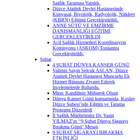
Sağlık Taraması Yapıldı.
Düzce Atatürk Devlet Hastanesinde
Kimyasal, Biyolojik, Radyolojik, Nükleer
(KBRN) Eğitimi Gerçekleştirildi. ​
ANNE SÜTÜ VE EMZİRME
DANIŞMANLIĞI EĞİTİMİ
GERÇEKLEŞTİRİLDİ
Acil Sağlık Hizmetleri Koordinasyon
Komisyonu (ASKOM) Toplantısı
Gerçekleştirildi.
Şubat
4 ŞUBAT DÜNYA KANSER GÜNÜ
Valimiz Sayın Selçuk ASLAN, Düzce
Atatürk Devlet Hastanesi Muncurlu Ek
Hizmet Binasını Ziyaret Ederek
İncelemelerde Bulundu.
Miraç Kandiliniz Mübarek Olsun
Dünya Kanser Günü kapsamında, Kızılay
Düzce Şubesi’nde Eğitim ve Tarama
Programı Düzenledi
İl Sağlık Müdürümüz Dr. Yasin
YILMAZ'ın ‘‘9 Şubat Dünya Sigarayı
Bırakma Günü'' Mesajı
9 ŞUBAT SİGARAYI BIRAKMA
ETKİNLİĞİ