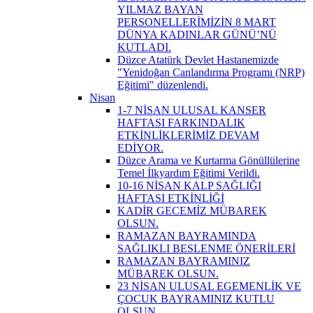
YILMAZ BAYAN
PERSONELLERİMİZİN 8 MART
DÜNYA KADINLAR GÜNÜ’NÜ
KUTLADI.
Düzce Atatürk Devlet Hastanemizde
"Yenidoğan Canlandırma Programı (NRP)
Eğitimi" düzenlendi.
Nisan
1-7 NİSAN ULUSAL KANSER
HAFTASI FARKINDALIK
ETKİNLİKLERİMİZ DEVAM
EDİYOR.
Düzce Arama ve Kurtarma Gönüllülerine
Temel İlkyardım Eğitimi Verildi.
10-16 NİSAN KALP SAĞLIĞI
HAFTASI ETKİNLİĞİ
KADİR GECEMİZ MÜBAREK
OLSUN.
RAMAZAN BAYRAMINDA
SAĞLIKLI BESLENME ÖNERİLERİ
RAMAZAN BAYRAMINIZ
MÜBAREK OLSUN.
23 NİSAN ULUSAL EGEMENLİK VE
ÇOCUK BAYRAMINIZ KUTLU
OLSUN.