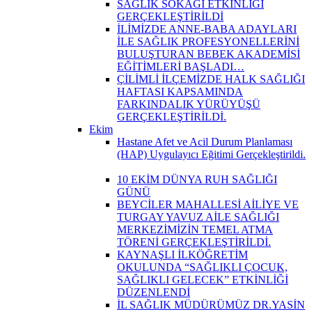
SAĞLIK SOKAĞI ETKİNLİĞİ
GERÇEKLEŞTİRİLDİ
İLİMİZDE ANNE-BABA ADAYLARI
İLE SAĞLIK PROFESYONELLERİNİ
BULUŞTURAN BEBEK AKADEMİSİ
EĞİTİMLERİ BAŞLADI…
ÇİLİMLİ İLÇEMİZDE HALK SAĞLIĞI
HAFTASI KAPSAMINDA
FARKINDALIK YÜRÜYÜŞÜ
GERÇEKLEŞTİRİLDİ.
Ekim
Hastane Afet ve Acil Durum Planlaması
(HAP) Uygulayıcı Eğitimi Gerçekleştirildi.
10 EKİM DÜNYA RUH SAĞLIĞI
GÜNÜ
BEYCİLER MAHALLESİ AİLİYE VE
TURGAY YAVUZ AİLE SAĞLIĞI
MERKEZİMİZİN TEMEL ATMA
TÖRENİ GERÇEKLEŞTİRİLDİ.
KAYNAŞLI İLKÖĞRETİM
OKULUNDA “SAĞLIKLI ÇOCUK,
SAĞLIKLI GELECEK” ETKİNLİĞİ
DÜZENLENDİ
İL SAĞLIK MÜDÜRÜMÜZ DR.YASİN