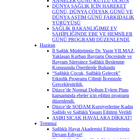
ANNELER GÜNÜ KUTLU OLSUN
DÜNYA SAĞLIK İÇİN HAREKET
GÜNÜ, DÜNYA ÇÖLYAK GÜNÜ VE
DÜNYA ASTIM GÜNÜ FARKIDALIK
YÜRÜYÜŞÜ
SAĞLIK BAKANLIĞIMIZ EV
SAHİPLİĞİNDE EBE VE HEMŞİLER
GÜNÜ PROGRAMI DÜZENLENDİ.
Haziran
İl Sağlık Müdürümüz Dr. Yasin YILMAZ,
Yaklaşan Kurban Bayramı Öncesinde ve
Bayram Süresince Sağlıklı Beslenme
Konusunda Önerilerde Bulundu
“Sağlıklı Çocuk, Sağlıklı Gelecek”
Etkinlik Programı Çilimli İlçemizde
Gerçekleştirildi.
Düzce’de Normal Doğum Eylem Planı
kapsamında ebeler için eğitim programı
düzenlendi.
Düzce’de SODAM Kursiyerlerine Kadın
Sağlığı ve Sağlıklı Yaşam Eğitimi Verildi
AŞIRI SICAK HAVALARA DİKKAT!
Temmuz
Sağlıklı Hayat Akademisi Eğitimlerimiz
Devam Ediyor!