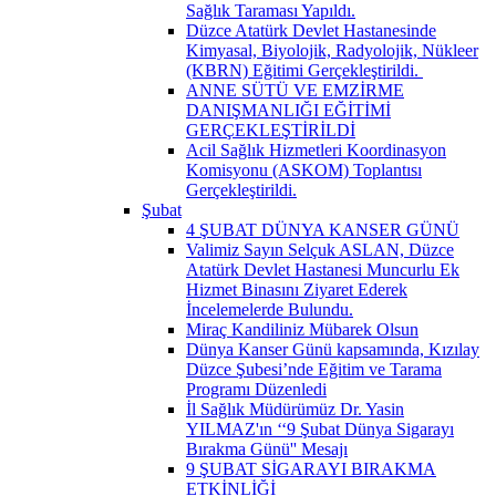
Sağlık Taraması Yapıldı.
Düzce Atatürk Devlet Hastanesinde
Kimyasal, Biyolojik, Radyolojik, Nükleer
(KBRN) Eğitimi Gerçekleştirildi. ​
ANNE SÜTÜ VE EMZİRME
DANIŞMANLIĞI EĞİTİMİ
GERÇEKLEŞTİRİLDİ
Acil Sağlık Hizmetleri Koordinasyon
Komisyonu (ASKOM) Toplantısı
Gerçekleştirildi.
Şubat
4 ŞUBAT DÜNYA KANSER GÜNÜ
Valimiz Sayın Selçuk ASLAN, Düzce
Atatürk Devlet Hastanesi Muncurlu Ek
Hizmet Binasını Ziyaret Ederek
İncelemelerde Bulundu.
Miraç Kandiliniz Mübarek Olsun
Dünya Kanser Günü kapsamında, Kızılay
Düzce Şubesi’nde Eğitim ve Tarama
Programı Düzenledi
İl Sağlık Müdürümüz Dr. Yasin
YILMAZ'ın ‘‘9 Şubat Dünya Sigarayı
Bırakma Günü'' Mesajı
9 ŞUBAT SİGARAYI BIRAKMA
ETKİNLİĞİ