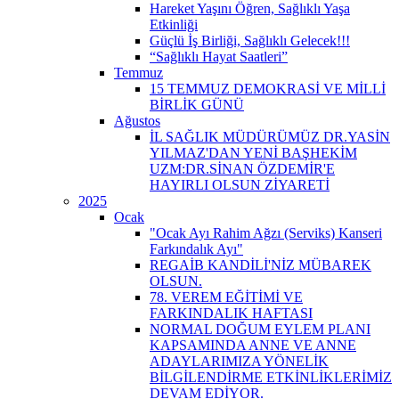
Hareket Yaşını Öğren, Sağlıklı Yaşa
Etkinliği
Güçlü İş Birliği, Sağlıklı Gelecek!!!
“Sağlıklı Hayat Saatleri”
Temmuz
15 TEMMUZ DEMOKRASİ VE MİLLİ
BİRLİK GÜNÜ
Ağustos
İL SAĞLIK MÜDÜRÜMÜZ DR.YASİN
YILMAZ'DAN YENİ BAŞHEKİM
UZM:DR.SİNAN ÖZDEMİR'E
HAYIRLI OLSUN ZİYARETİ
2025
Ocak
"Ocak Ayı Rahim Ağzı (Serviks) Kanseri
Farkındalık Ayı"
REGAİB KANDİLİ'NİZ MÜBAREK
OLSUN.
78. VEREM EĞİTİMİ VE
FARKINDALIK HAFTASI
NORMAL DOĞUM EYLEM PLANI
KAPSAMINDA ANNE VE ANNE
ADAYLARIMIZA YÖNELİK
BİLGİLENDİRME ETKİNLİKLERİMİZ
DEVAM EDİYOR.