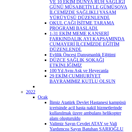
VE 10 EKİM DÜNYA RUH SAĞLIĞI
GÜNÜ MÜSABETİYLE GÜMÜŞOVA
İLÇEMİZDE SAĞLIKLI YAŞAM
YÜRÜYÜŞÜ DÜZENLENDİ.
OKUL ÇAĞI İŞİTME TARAMA
PROGRAMI BAŞLADI.
1-31 EKİM MEME KANSERİ
FARKINDALIK AYI KAPSAMINDA
CUMAYERİ İLÇEMİZDE EĞİTİM
DÜZENLENDİ.
Evlilik Öncesi Danışmanlık Eğitimi
DÜZCE SAĞLIK SOKAĞI
ETKİNLİĞİMİZ
100 Yıl Aynı Aşk ve Heyecanla
29 EKİM CUMHURİYET
BAYRAMIMIZ KUTLU OLSUN
2022
Ocak
İlimiz Atatürk Devlet Hastanesi kampüsü
içerisinde acil hasta nakil hizmetlerinde
kullanılmak üzere ambulans helikopter
alanı oluşturuldu
Valimiz Sayın Cevdet ATAY ve Vali
Yardımcısı Sayın Batuhan SARIOĞLU