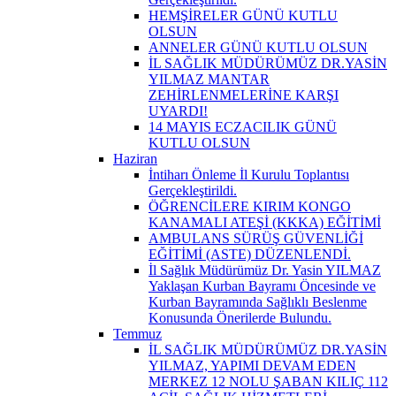
HEMŞİRELER GÜNÜ KUTLU
OLSUN
ANNELER GÜNÜ KUTLU OLSUN
İL SAĞLIK MÜDÜRÜMÜZ DR.YASİN
YILMAZ MANTAR
ZEHİRLENMELERİNE KARŞI
UYARDI!
14 MAYIS ECZACILIK GÜNÜ
KUTLU OLSUN
Haziran
İntiharı Önleme İl Kurulu Toplantısı
Gerçekleştirildi.
ÖĞRENCİLERE KIRIM KONGO
KANAMALI ATEŞİ (KKKA) EĞİTİMİ
AMBULANS SÜRÜŞ GÜVENLİĞİ
EĞİTİMİ (ASTE) DÜZENLENDİ.
İl Sağlık Müdürümüz Dr. Yasin YILMAZ
Yaklaşan Kurban Bayramı Öncesinde ve
Kurban Bayramında Sağlıklı Beslenme
Konusunda Önerilerde Bulundu.
Temmuz
İL SAĞLIK MÜDÜRÜMÜZ DR.YASİN
YILMAZ, YAPIMI DEVAM EDEN
MERKEZ 12 NOLU ŞABAN KILIÇ 112