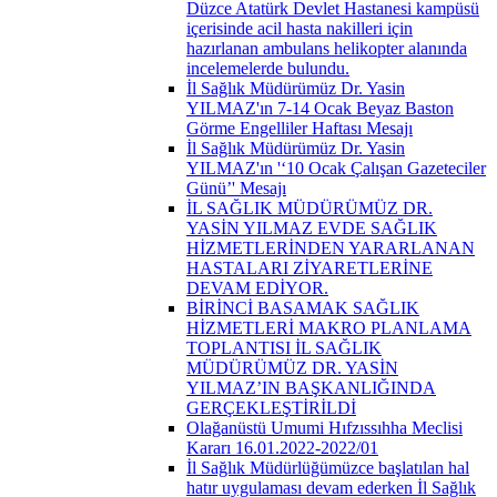
Düzce Atatürk Devlet Hastanesi kampüsü
içerisinde acil hasta nakilleri için
hazırlanan ambulans helikopter alanında
incelemelerde bulundu.
İl Sağlık Müdürümüz Dr. Yasin
YILMAZ'ın 7-14 Ocak Beyaz Baston
Görme Engelliler Haftası Mesajı
İl Sağlık Müdürümüz Dr. Yasin
YILMAZ'ın '‘10 Ocak Çalışan Gazeteciler
Günü’' Mesajı
İL SAĞLIK MÜDÜRÜMÜZ DR.
YASİN YILMAZ EVDE SAĞLIK
HİZMETLERİNDEN YARARLANAN
HASTALARI ZİYARETLERİNE
DEVAM EDİYOR.
BİRİNCİ BASAMAK SAĞLIK
HİZMETLERİ MAKRO PLANLAMA
TOPLANTISI İL SAĞLIK
MÜDÜRÜMÜZ DR. YASİN
YILMAZ’IN BAŞKANLIĞINDA
GERÇEKLEŞTİRİLDİ
Olağanüstü Umumi Hıfzıssıhha Meclisi
Kararı 16.01.2022-2022/01
İl Sağlık Müdürlüğümüzce başlatılan hal
hatır uygulaması devam ederken İl Sağlık