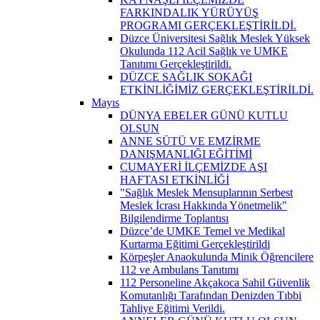
FARKINDALIK YÜRÜYÜŞ
PROGRAMI GERÇEKLEŞTİRİLDİ.
Düzce Üniversitesi Sağlık Meslek Yüksek
Okulunda 112 Acil Sağlık ve UMKE
Tanıtımı Gerçekleştirildi.
DÜZCE SAĞLIK SOKAĞI
ETKİNLİĞİMİZ GERÇEKLEŞTİRİLDİ.
Mayıs
DÜNYA EBELER GÜNÜ KUTLU
OLSUN
ANNE SÜTÜ VE EMZİRME
DANIŞMANLIĞI EĞİTİMİ
CUMAYERİ İLÇEMİZDE AŞI
HAFTASI ETKİNLİĞİ
"Sağlık Meslek Mensuplarının Serbest
Meslek İcrası Hakkında Yönetmelik"
Bilgilendirme Toplantısı
Düzce’de UMKE Temel ve Medikal
Kurtarma Eğitimi Gerçekleştirildi
Körpeşler Anaokulunda Minik Öğrencilere
112 ve Ambulans Tanıtımı
112 Personeline Akçakoca Sahil Güvenlik
Komutanlığı Tarafından Denizden Tıbbi
Tahliye Eğitimi Verildi.