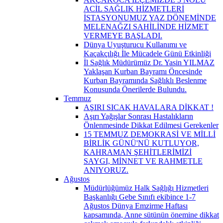
ACİL SAĞLIK HİZMETLERİ
İSTASYONUMUZ YAZ DÖNEMİNDE
MELENAĞZI SAHİLİNDE HİZMET
VERMEYE BAŞLADI.
Dünya Uyuşturucu Kullanımı ve
Kaçakçılığı İle Mücadele Günü Etkinliği
İl Sağlık Müdürümüz Dr. Yasin YILMAZ
Yaklaşan Kurban Bayramı Öncesinde
Kurban Bayramında Sağlıklı Beslenme
Konusunda Önerilerde Bulundu.
Temmuz
AŞIRI SICAK HAVALARA DİKKAT !
Aşırı Yağışlar Sonrası Hastalıkların
Önlenmesinde Dikkat Edilmesi Gerekenler
15 TEMMUZ DEMOKRASİ VE MİLLİ
BİRLİK GÜNÜ'NÜ KUTLUYOR,
KAHRAMAN ŞEHİTLERİMİZİ
SAYGI, MİNNET VE RAHMETLE
ANIYORUZ.
Ağustos
Müdürlüğümüz Halk Sağlığı Hizmetleri
Başkanlığı Gebe Sınıfı ekibince 1-7
Ağustos Dünya Emzirme Haftası
kapsamında, Anne sütünün önemine dikkat