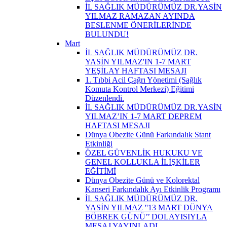
İL SAĞLIK MÜDÜRÜMÜZ DR.YASİN
YILMAZ RAMAZAN AYINDA
BESLENME ÖNERİLERİNDE
BULUNDU!
Mart
İL SAĞLIK MÜDÜRÜMÜZ DR.
YASİN YILMAZ'IN 1-7 MART
YEŞİLAY HAFTASI MESAJI
1. Tıbbi Acil Çağrı Yönetimi (Sağlık
Komuta Kontrol Merkezi) Eğitimi
Düzenlendi.
İL SAĞLIK MÜDÜRÜMÜZ DR.YASİN
YILMAZ’IN 1-7 MART DEPREM
HAFTASI MESAJI
Dünya Obezite Günü Farkındalık Stant
Etkinliği
ÖZEL GÜVENLİK HUKUKU VE
GENEL KOLLUKLA İLİŞKİLER
EĞİTİMİ
Dünya Obezite Günü ve Kolorektal
Kanseri Farkındalık Ayı Etkinlik Programı
İL SAĞLIK MÜDÜRÜMÜZ DR.
YASİN YILMAZ ''13 MART DÜNYA
BÖBREK GÜNÜ’’ DOLAYISIYLA
MESAJ YAYINLADI