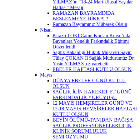
YILMAZ’ın “18-24 Mart Ulusal Yaşlılar
Haftası” Mesajı
RAMAZAN BAYRAMINDA
BESLENMEYE DİKKAT! ​
Ramazan Bayramınız Mübarek Olsun
Nisan
Kirazlı TOKİ Camii Kur’an Kursu’nda
Bayanlara Yönelik Farkındalık Eğitimi
Düzenlendi
Sağlık Bakanlığı Hukuk Müşaviri Sayın
Tülay ÇOKAN İl Sağlık Müdürümüz Dr.
Yasin YILMAZ’ı ziyaret etti
EBELER HAFTASI KUTLU OLSUN
Mayıs
DÜNYA EBELER GÜNÜ KUTLU
OLSUN
SAĞLIK İÇİN HAREKET ET GÜNÜ
FARKINDALIK YÜRÜYÜŞÜ
12 MAYIS HEMŞİRELER GÜNÜ VE
12-18 MAYIS HEMŞİRELER HAFTASI
KUTLU OLSUN
BEYİN ÖLÜMÜ-TANIDAN BAĞIŞA
SAĞLIK PROFESYONELLERİ İÇİN
KLİNİK SORUMLULUK
SEMPOZYUMU