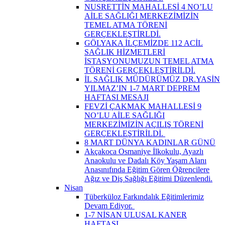
NUSRETTİN MAHALLESİ 4 NO’LU
AİLE SAĞLIĞI MERKEZİMİZİN
TEMEL ATMA TÖRENİ
GERÇEKLEŞTİRLDİ.
GÖLYAKA İLÇEMİZDE 112 ACİL
SAĞLIK HİZMETLERİ
İSTASYONUMUZUN TEMEL ATMA
TÖRENİ GERÇEKLEŞTİRİLDİ.
İL SAĞLIK MÜDÜRÜMÜZ DR.YASİN
YILMAZ’IN 1-7 MART DEPREM
HAFTASI MESAJI
FEVZİ ÇAKMAK MAHALLESİ 9
NO’LU AİLE SAĞLIĞI
MERKEZİMİZİN AÇILIŞ TÖRENİ
GERÇEKLEŞTİRİLDİ. ​
8 MART DÜNYA KADINLAR GÜNÜ
Akçakoca Osmaniye İlkokulu, Ayazlı
Anaokulu ve Dadalı Köy Yaşam Alanı
Anasınıfında Eğitim Gören Öğrencilere
Ağız ve Diş Sağlığı Eğitimi Düzenlendi.
Nisan
Tüberküloz Farkındalık Eğitimlerimiz
Devam Ediyor. ​
1-7 NİSAN ULUSAL KANER
HAFTASI