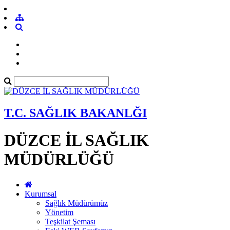
T.C. SAĞLIK BAKANLĞI
DÜZCE İL SAĞLIK
MÜDÜRLÜĞÜ
Kurumsal
Sağlık Müdürümüz
Yönetim
Teşkilat Şeması