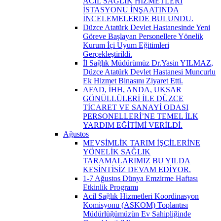
ACİL SAĞLIK HİZMETLERİ
İSTASYONU İNŞAATINDA
İNCELEMELERDE BULUNDU.
Düzce Atatürk Devlet Hastanesinde Yeni
Göreve Başlayan Personellere Yönelik
Kurum İçi Uyum Eğitimleri
Gerçekleştirildi.
İl Sağlık Müdürümüz Dr.Yasin YILMAZ,
Düzce Atatürk Devlet Hastanesi Muncurlu
Ek Hizmet Binasını Ziyaret Etti.
AFAD, İHH, ANDA, UKSAR
GÖNÜLLÜLERİ İLE DÜZCE
TİCARET VE SANAYİ ODASI
PERSONELLERİ’NE TEMEL İLK
YARDIM EĞİTİMİ VERİLDİ.
Ağustos
MEVSİMLİK TARIM İŞÇİLERİNE
YÖNELİK SAĞLIK
TARAMALARIMIZ BU YILDA
KESİNTİSİZ DEVAM EDİYOR.
1-7 Ağustos Dünya Emzirme Haftası
Etkinlik Programı
Acil Sağlık Hizmetleri Koordinasyon
Komisyonu (ASKOM) Toplantısı
Müdürlüğümüzün Ev Sahipliğinde