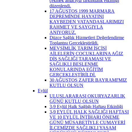
çekmek amacıyla farkındalık etkinliği
düzenlendi.
17 AĞUSTOS 1999 MARMARA
DEPREMİNDE HAYATINI
KAYBEDEN VATANDAŞLARIMIZI
RAHMET VE SAYGIYLA
ANIYORUZ.
Düzce Sağlık Hizmetleri Değerlendirme
Toplantısı Gerçekleştirildi.
MEVSİMLİK TARIM İŞÇİSİ
AİLELERİN ÇOCUKLARINA AĞIZ
DİŞ SAĞLIĞI TARAMASI VE
SAĞLIKLI BESLENME
KONULARINDA EĞİTİM
GERÇEKLEŞTİRİLDİ.
30 AĞUSTOS ZAFER BAYRAMI'MIZ
KUTLU OLSUN
Eylül
ULUSLARARASI OKURYAZARLIK
GÜNÜ KUTLU OLSUN
3-9 Eylül Halk Sağlığı Haftası Etkinliği
3-9 EYLÜL HALK SAĞLIĞI HAFTASI
VE 10 EYLÜL İNTİHARI ÖNEME
GÜNÜ MÜSABETİYLE CUMAYERİ
İLÇEMİZDE SAĞLIKLI YAŞAM