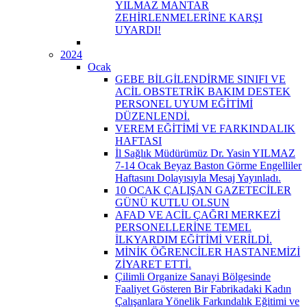
YILMAZ MANTAR
ZEHİRLENMELERİNE KARŞI
UYARDI!
2024
Ocak
GEBE BİLGİLENDİRME SINIFI VE
ACİL OBSTETRİK BAKIM DESTEK
PERSONEL UYUM EĞİTİMİ
DÜZENLENDİ.
VEREM EĞİTİMİ VE FARKINDALIK
HAFTASI
İl Sağlık Müdürümüz Dr. Yasin YILMAZ
7-14 Ocak Beyaz Baston Görme Engelliler
Haftasını Dolayısıyla Mesaj Yayınladı.
10 OCAK ÇALIŞAN GAZETECİLER
GÜNÜ KUTLU OLSUN
AFAD VE ACİL ÇAĞRI MERKEZİ
PERSONELLERİNE TEMEL
İLKYARDIM EĞİTİMİ VERİLDİ.
MİNİK ÖĞRENCİLER HASTANEMİZİ
ZİYARET ETTİ.
Çilimli Organize Sanayi Bölgesinde
Faaliyet Gösteren Bir Fabrikadaki Kadın
Çalışanlara Yönelik Farkındalık Eğitimi ve