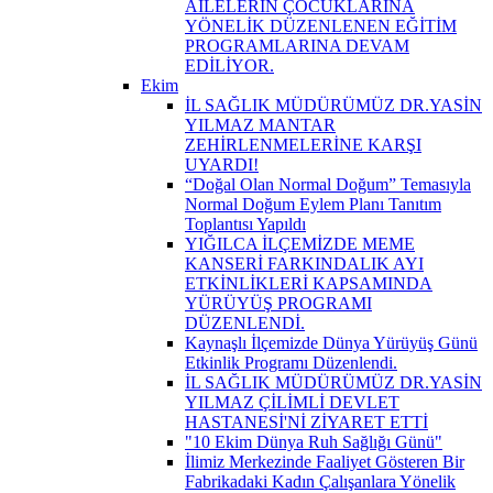
AİLELERİN ÇOCUKLARINA
YÖNELİK DÜZENLENEN EĞİTİM
PROGRAMLARINA DEVAM
EDİLİYOR.
Ekim
İL SAĞLIK MÜDÜRÜMÜZ DR.YASİN
YILMAZ MANTAR
ZEHİRLENMELERİNE KARŞI
UYARDI!
“Doğal Olan Normal Doğum” Temasıyla
Normal Doğum Eylem Planı Tanıtım
Toplantısı Yapıldı
YIĞILCA İLÇEMİZDE MEME
KANSERİ FARKINDALIK AYI
ETKİNLİKLERİ KAPSAMINDA
YÜRÜYÜŞ PROGRAMI
DÜZENLENDİ.
Kaynaşlı İlçemizde Dünya Yürüyüş Günü
Etkinlik Programı Düzenlendi.
İL SAĞLIK MÜDÜRÜMÜZ DR.YASİN
YILMAZ ÇİLİMLİ DEVLET
HASTANESİ'Nİ ZİYARET ETTİ
"10 Ekim Dünya Ruh Sağlığı Günü"
İlimiz Merkezinde Faaliyet Gösteren Bir
Fabrikadaki Kadın Çalışanlara Yönelik