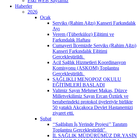
Eski WEB Sayfamız
Haberler
2026
Ocak
Serviks (Rahim Ağzı) Kanseri Farkındalık
Ayı
Verem (Tüberküloz) Eğitimi ve
Farkındalık Haftası
Cumayeri İlçemizde Serviks (Rahim Ağzı)
Kanseri Farkındalık Eğitimi
Gerçekleştirildi. ​
Acil Sağlık Hizmetleri Koordinasyon
Komisyonu (ASKOM) Toplantısı
Gerçekleştirildi. ​
SAĞLIKLI MENOPOZ OKULU
EĞİTİMLERİ BAŞLADI
Valimiz Sayın Mehmet Makas, Düzce
Milletvekilimiz Sayın Ercan Öztürk ve
beraberindeki protokol üyeleriyle birlikte
50 yataklı Akçakoca Devlet Hastanemizi
ziyaret etti.
Şubat
‘‘Sağlığım İş Yerinde Projesi’’ Tanıtım
Toplantısı Gerçekleştirildi" ​
İL SAĞLIK MÜDÜRÜMÜZ DR.YASİN