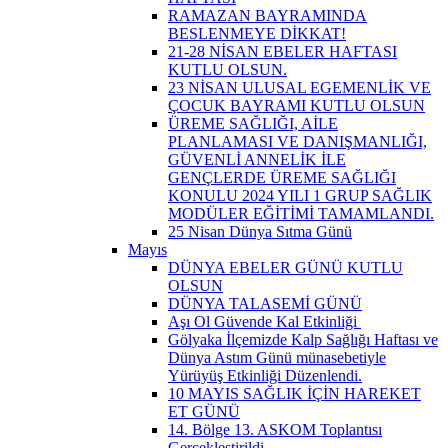
RAMAZAN BAYRAMINDA
BESLENMEYE DİKKAT!
21-28 NİSAN EBELER HAFTASI
KUTLU OLSUN.
23 NİSAN ULUSAL EGEMENLİK VE
ÇOCUK BAYRAMI KUTLU OLSUN
ÜREME SAĞLIĞI, AİLE
PLANLAMASI VE DANIŞMANLIĞI,
GÜVENLİ ANNELİK İLE
GENÇLERDE ÜREME SAĞLIĞI
KONULU 2024 YILI 1 GRUP SAĞLIK
MODÜLER EĞİTİMİ TAMAMLANDI.
25 Nisan Dünya Sıtma Günü
Mayıs
DÜNYA EBELER GÜNÜ KUTLU
OLSUN
DÜNYA TALASEMİ GÜNÜ
Aşı Ol Güvende Kal Etkinliği ​
Gölyaka İlçemizde Kalp Sağlığı Haftası ve
Dünya Astım Günü münasebetiyle
Yürüyüş Etkinliği Düzenlendi.
10 MAYIS SAĞLIK İÇİN HAREKET
ET GÜNÜ
14. Bölge 13. ASKOM Toplantısı
Gerçekleştirildi.