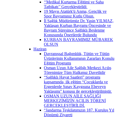
‘‘Medikal Kurtarma Eğitimi ve Saha
Tatbikatı’’ Gerçekleştirildi ​
19 Mayıs Atatürk'ü Anma, Gençlik ve
Spor Bayramınız Kutlu Olsun.
İl Sağlık Müdürümüz Dr. Yasin YILMAZ,
Yaklaşan Kurban Bayramı Öncesinde ve
Bayram Süresince Sağlıklı Beslenme
Konusunda Önerilerde Bulundu
KURBAN BAYRAMIMIZ MÜBAREK
OLSUN
Haziran
Davranışsal Bağımlılık, Tütün ve Tütün
Ürünlerinin Kullanımının Zararları Konulu
Eğitim Programı
Osman Uzun Aile Sağlığı Merkezi Açılış
Törenimize Tüm Halkımız Davetlidir
“Sağlıklı Hayat Saatleri” programı
kapsamında, ilk eğitim “Çocuklarda ve
Ergenlerde Sınav Kaygısına Ebeveyn
Yaklaşımı” konusu ile gerçekleştirilmiştir.
OSMAN UZUN AİLE SAĞLIĞI
MERKEZİMİZİN AÇILIŞ TÖRENİ
GERÇEKLEŞTİRİLDİ.
“Jandarma Teşkilatımızın 187. Kuruluş Yıl
Dönümü Ziyareti