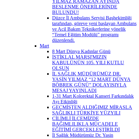
YILMAZ RAMAZAN AYINDA
BESLENME ÖNERİLERİNDE
BULUNDU!
Düzce İl Ambulans Servisi Başhekimliği
tarafından, göreve yeni başlayan Ambulans
ve Acil Bakım Teknikerlerine yönelik
“Temel Eğitim Modülü” programı
düzenlendi.
Mart
8 Mart Dünya Kadınlar Günü
İSTİKLAL MARŞI'MIZIN
KABULÜNÜN 105. YILI KUTLU
OLSUN
İL SAĞLIK MÜDÜRÜMÜZ DR.
YASİN YILMAZ “12 MART DÜNYA
BÖBREK GÜNÜ” DOLAYISIYLA
MESAJ YAYINLADI
1-31 Mart Kolorektal Kanseri Farkındalık
Ayı Etkinliği
GEÇMİŞTEN ALDIĞIMIZ MİRASLA
SAĞLIKLI TÜRKİYE YÜZYILI
ÇİLİMLİ İLÇEMİZDE
BAĞIMLILIKLA MÜCADELE
EĞİTİMİ GERÇEKLEŞTİRİLDİ
İl Sağlık Müdürümüz Dr. Yasin