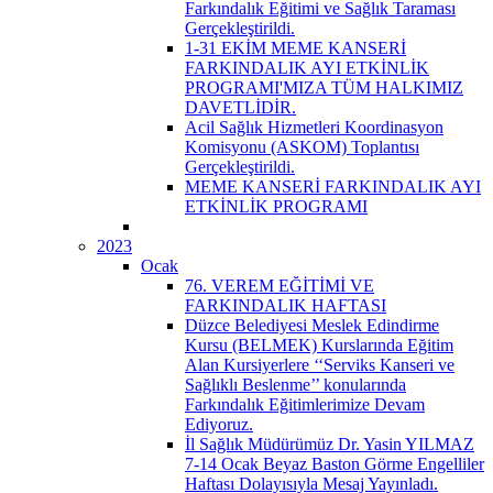
Farkındalık Eğitimi ve Sağlık Taraması
Gerçekleştirildi.
1-31 EKİM MEME KANSERİ
FARKINDALIK AYI ETKİNLİK
PROGRAMI'MIZA TÜM HALKIMIZ
DAVETLİDİR.
Acil Sağlık Hizmetleri Koordinasyon
Komisyonu (ASKOM) Toplantısı
Gerçekleştirildi.
MEME KANSERİ FARKINDALIK AYI
ETKİNLİK PROGRAMI
2023
Ocak
76. VEREM EĞİTİMİ VE
FARKINDALIK HAFTASI
Düzce Belediyesi Meslek Edindirme
Kursu (BELMEK) Kurslarında Eğitim
Alan Kursiyerlere ‘‘Serviks Kanseri ve
Sağlıklı Beslenme’’ konularında
Farkındalık Eğitimlerimize Devam
Ediyoruz.
İl Sağlık Müdürümüz Dr. Yasin YILMAZ
7-14 Ocak Beyaz Baston Görme Engelliler
Haftası Dolayısıyla Mesaj Yayınladı.