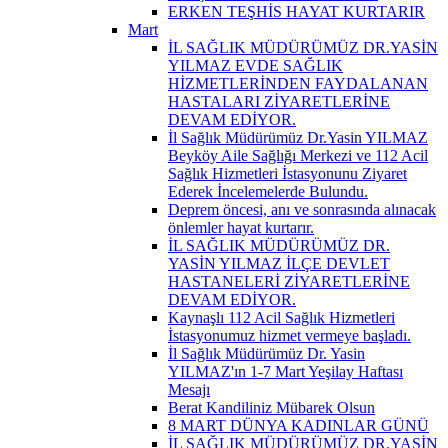
ERKEN TEŞHİS HAYAT KURTARIR
Mart
İL SAĞLIK MÜDÜRÜMÜZ DR.YASİN
YILMAZ EVDE SAĞLIK
HİZMETLERİNDEN FAYDALANAN
HASTALARI ZİYARETLERİNE
DEVAM EDİYOR.
İl Sağlık Müdürümüz Dr.Yasin YILMAZ
Beyköy Aile Sağlığı Merkezi ve 112 Acil
Sağlık Hizmetleri İstasyonunu Ziyaret
Ederek İncelemelerde Bulundu.
Deprem öncesi, anı ve sonrasında alınacak
önlemler hayat kurtarır.
İL SAĞLIK MÜDÜRÜMÜZ DR.
YASİN YILMAZ İLÇE DEVLET
HASTANELERİ ZİYARETLERİNE
DEVAM EDİYOR.
Kaynaşlı 112 Acil Sağlık Hizmetleri
İstasyonumuz hizmet vermeye başladı.
İl Sağlık Müdürümüz Dr. Yasin
YILMAZ'ın 1-7 Mart Yeşilay Haftası
Mesajı
Berat Kandiliniz Mübarek Olsun
8 MART DÜNYA KADINLAR GÜNÜ
İL SAĞLIK MÜDÜRÜMÜZ DR.YASİN