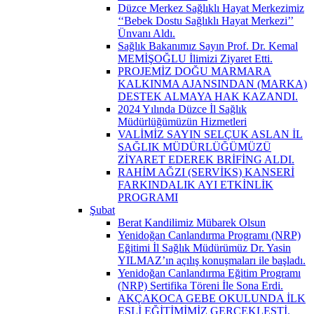
Düzce Merkez Sağlıklı Hayat Merkezimiz
‘‘Bebek Dostu Sağlıklı Hayat Merkezi’’
Ünvanı Aldı.
Sağlık Bakanımız Sayın Prof. Dr. Kemal
MEMİŞOĞLU İlimizi Ziyaret Etti.
PROJEMİZ DOĞU MARMARA
KALKINMA AJANSINDAN (MARKA)
DESTEK ALMAYA HAK KAZANDI.
2024 Yılında Düzce İl Sağlık
Müdürlüğümüzün Hizmetleri
VALİMİZ SAYIN SELÇUK ASLAN İL
SAĞLIK MÜDÜRLÜĞÜMÜZÜ
ZİYARET EDEREK BRİFİNG ALDI.
RAHİM AĞZI (SERVİKS) KANSERİ
FARKINDALIK AYI ETKİNLİK
PROGRAMI
Şubat
Berat Kandilimiz Mübarek Olsun
Yenidoğan Canlandırma Programı (NRP)
Eğitimi İl Sağlık Müdürümüz Dr. Yasin
YILMAZ’ın açılış konuşmaları ile başladı.
Yenidoğan Canlandırma Eğitim Programı
(NRP) Sertifika Töreni İle Sona Erdi.
AKÇAKOCA GEBE OKULUNDA İLK
EŞLİ EĞİTİMİMİZ GERÇEKLEŞTİ.