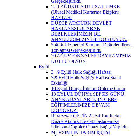
Gerçekleştirildi.
5-11 AĞUSTOS ULUSAL UMKE
(Ulusal Medikal Kurtarma Ekipleri)
HAFTASI
DÜZCE ATATÜRK DEVLET
HASTANESİ OLARAK
BEBEKLERİMİZİN DE,
ANNELERİMİZİN DE DOSTUYUZ.
Sağlık Hizmetleri Sunumu Değerlendirme
Toplantısı Gerçekleştirildi.
30 AĞUSTOS ZAFER BAYRAMI'MIZ
KUTLU OLSUN
Eylül
3 - 9 Eylül Halk Sağlığı Haftası
3-9 Eylül Halk Sağlığı Haftası Stand
Etkinliği
10 Eylül Dünya İntiharı Önleme Günü
13 EYLÜL DÜNYA SEPSİS GÜNÜ
ANNE ADAYLARI İÇİN GEBE
EĞİTİMLERİMİZE DEVAM
EDİYORUZ.
Hayırsever ÇETİN Ailesi Tarafından
Düzce Atatürk Devlet Hastanemize
Ultrason-Doppler Cihazı Bağışı Yapıldı.
MEVSİMLİK TARIM İŞÇİSİ