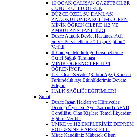
10 OCAK ÇALIŞAN GAZETECİLER
GÜNÜ KUTLU OLSUN
DÜZCE ÖZEL SU DAMLASI
ANAOKULUNDA EĞİTİM GÖREN
MİNİK ÖĞRENCİLERE 112 VE
AMBULANS TANITILDI
Düzce Atatürk Devlet Hastanesi Acil
Servis Personellerine ‘‘Triyaj Eğitimi’’
Verildi.
İl Emniyet Müdürlüğü Personellerine
Genel Sağlık Taraması
MİNİK ÖĞRENCİLER 112’İ
ÖĞRENİYOR.
1-31 Ocak Serviks (Rahim Ağzı) Kanseri
Farkındalık Ayı Etkinliklerimiz Devam
Ediyor.
HALK SAĞLIĞI EĞİTİMLERİ
Şubat
Düzce İnsan Hakları ve Hürriyetleri
Derneği Üyesi ve Aynı Zamanda AFAD
Gönüllüsü Olan Kişilere Temel İlkyardım
Eğitimi Verildi.
UMKE ve 112 EKİPLERİMİZ DEPREM
BÖLGESİNE HAREK ETTİ
Miraç Kandiliniz Mübarek Olsun