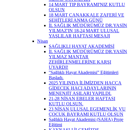
14 MART TIP BAYRAMI'NIZ KUTLU
OLSUN
18 MART ÇANAKKALE ZAFERİ VE
ŞEHİTLERİ ANMA GÜNÜ
İL SAĞLIK MÜDÜRÜMÜZ DR.YASİN
YILMAZ'IN 18-24 MART ULUSAL
YAŞLILAR HAFTASI MESAJI
Nisan
SAĞLIKLI HAYAT AKADEMİSİ
İL SAĞLIK MÜDÜRÜMÜZ DR.YASİN
YILMAZ MANTAR
ZEHİRLENMELERİNE KARŞI
UYARDI!
''Sağlıklı Hayat Akademisi” Eğitimleri
Başladı.
2025 YILINDA İLİMİZDEN HACCA
GİDECEK HACI ADAYLARININ
MENENJİT AŞILARI YAPILDI.
21-28 NİSAN EBELER HAFTASI
KUTLU OLSUN.
23 NİSAN ULUSAL EGEMENLİK VU
ÇOCUK BAYRAMI KUTLU OLSUN
Sağlıklı Hayat Akademisi (SAHA) Proje
Eğitimi
KAYNAŞLI İLÇEMİZDE