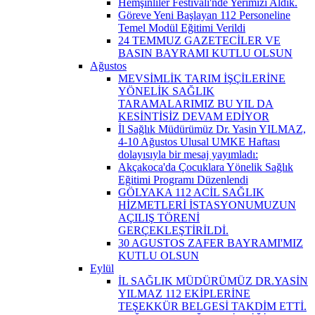
Hemşinliler Festivali'nde Yerimizi Aldık.
Göreve Yeni Başlayan 112 Personeline
Temel Modül Eğitimi Verildi
24 TEMMUZ GAZETECİLER VE
BASIN BAYRAMI KUTLU OLSUN
Ağustos
MEVSİMLİK TARIM İŞÇİLERİNE
YÖNELİK SAĞLIK
TARAMALARIMIZ BU YIL DA
KESİNTİSİZ DEVAM EDİYOR
İl Sağlık Müdürümüz Dr. Yasin YILMAZ,
4-10 Ağustos Ulusal UMKE Haftası
dolayısıyla bir mesaj yayımladı:
Akçakoca'da Çocuklara Yönelik Sağlık
Eğitimi Programı Düzenlendi
GÖLYAKA 112 ACİL SAĞLIK
HİZMETLERİ İSTASYONUMUZUN
AÇILIŞ TÖRENİ
GERÇEKLEŞTİRİLDİ.
30 AGUSTOS ZAFER BAYRAMI'MIZ
KUTLU OLSUN
Eylül
İL SAĞLIK MÜDÜRÜMÜZ DR.YASİN
YILMAZ 112 EKİPLERİNE
TEŞEKKÜR BELGESİ TAKDİM ETTİ.