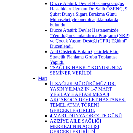
Düzce Atatürk Devlet Hastanesi Göğüs
Hastalıkları Uzmanı Dr. Salih ÖZENÇ, 9
Şubat Dünya Sigara Bırakma Günü
Münasebetiyle önemli açıklamalarda
bulundu.
Düzce Atatürk Devlet Hastanemizde
"Yenidoğan Canlandırma Programı (NRP)
ve Çocuk Yaşam Desteği (CPR) Eğitimi"
Düzenlendi.
Acil Obstetrik Bakım Çekirdek Ekip
Stratejik Planlama Grubu Toplantısı
Yapıldı.
‘’SAĞLIK HAKKI’’ KONUSUNDA
SEMİNER VERİLDİ
Mart
İL SAĞLIK MÜDÜRÜMÜZ DR.
YASİN YILMAZ'IN 1-7 MART
YEŞİLAY HAFTASI MESAJI
AKÇAKOCA DEVLET HASTANESİ
TEMEL ATMA TÖRENİ
GERÇEKLEŞTİRLDİ.
4 MART DÜNYA OBEZİTE GÜNÜ
AZİZİYE AİLE SAĞLIĞI
MERKEZİ’NİN AÇILIŞI
GERÇEKLEŞTİRİLDİ.