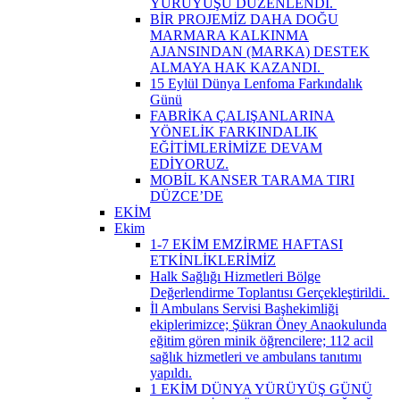
YÜRÜYÜŞÜ DÜZENLENDİ. ​
BİR PROJEMİZ DAHA DOĞU
MARMARA KALKINMA
AJANSINDAN (MARKA) DESTEK
ALMAYA HAK KAZANDI. ​
15 Eylül Dünya Lenfoma Farkındalık
Günü
FABRİKA ÇALIŞANLARINA
YÖNELİK FARKINDALIK
EĞİTİMLERİMİZE DEVAM
EDİYORUZ.
MOBİL KANSER TARAMA TIRI
DÜZCE’DE
EKİM
Ekim
1-7 EKİM EMZİRME HAFTASI
ETKİNLİKLERİMİZ
Halk Sağlığı Hizmetleri Bölge
Değerlendirme Toplantısı Gerçekleştirildi. ​
İl Ambulans Servisi Başhekimliği
ekiplerimizce; Şükran Öney Anaokulunda
eğitim gören minik öğrencilere; 112 acil
sağlık hizmetleri ve ambulans tanıtımı
yapıldı.
1 EKİM DÜNYA YÜRÜYÜŞ GÜNÜ