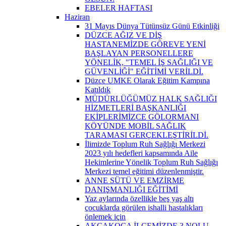
EBELER HAFTASI
Haziran
31 Mayıs Dünya Tütünsüz Günü Etkinliği
DÜZCE AĞIZ VE DİŞ
HASTANEMİZDE GÖREVE YENİ
BAŞLAYAN PERSONELLERE
YÖNELİK, "TEMEL İŞ SAĞLIĞI VE
GÜVENLİĞİ" EĞİTİMİ VERİLDİ.
Düzce UMKE Olarak Eğitim Kampına
Katıldık
MÜDÜRLÜĞÜMÜZ HALK SAĞLIĞI
HİZMETLERİ BAŞKANLIĞI
EKİPLERİMİZCE GÖLORMANI
KÖYÜNDE MOBİL SAĞLIK
TARAMASI GERÇEKLEŞTİRİLDİ.
İlimizde Toplum Ruh Sağlığı Merkezi
2023 yılı hedefleri kapsamında Aile
Hekimlerine Yönelik Toplum Ruh Sağlığı
Merkezi temel eğitimi düzenlenmiştir.
ANNE SÜTÜ VE EMZİRME
DANIŞMANLIĞI EĞİTİMİ
Yaz aylarında özellikle beş yaş altı
çocuklarda görülen ishalli hastalıkları
önlemek için
AKÇAKOCA İLÇEMİZDE 3 NOLU