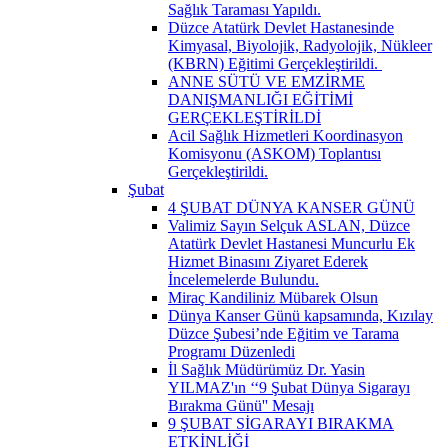
Sağlık Taraması Yapıldı.
Düzce Atatürk Devlet Hastanesinde
Kimyasal, Biyolojik, Radyolojik, Nükleer
(KBRN) Eğitimi Gerçekleştirildi. ​
ANNE SÜTÜ VE EMZİRME
DANIŞMANLIĞI EĞİTİMİ
GERÇEKLEŞTİRİLDİ
Acil Sağlık Hizmetleri Koordinasyon
Komisyonu (ASKOM) Toplantısı
Gerçekleştirildi.
Şubat
4 ŞUBAT DÜNYA KANSER GÜNÜ
Valimiz Sayın Selçuk ASLAN, Düzce
Atatürk Devlet Hastanesi Muncurlu Ek
Hizmet Binasını Ziyaret Ederek
İncelemelerde Bulundu.
Miraç Kandiliniz Mübarek Olsun
Dünya Kanser Günü kapsamında, Kızılay
Düzce Şubesi’nde Eğitim ve Tarama
Programı Düzenledi
İl Sağlık Müdürümüz Dr. Yasin
YILMAZ'ın ‘‘9 Şubat Dünya Sigarayı
Bırakma Günü'' Mesajı
9 ŞUBAT SİGARAYI BIRAKMA
ETKİNLİĞİ