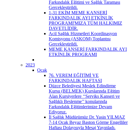
Farkındalık Eğitimi ve Sağlık Taraması
Gerçekleştirildi.
1-31 EKİM MEME KANSERİ
FARKINDALIK AYI ETKİNLİK
PROGRAMI'MIZA TÜM HALKIMIZ
DAVETLİDİR.
Acil Sağlık Hizmetleri Koordinasyon
Komisyonu (ASKOM) Toplantısı
Gerçekleştirildi.
MEME KANSERİ FARKINDALIK AYI
ETKİNLİK PROGRAMI
2023
Ocak
76. VEREM EĞİTİMİ VE
FARKINDALIK HAFTASI
Düzce Belediyesi Meslek Edindirme
Kursu (BELMEK) Kurslarında Eğitim
Alan Kursiyerlere ‘‘Serviks Kanseri ve
Sağlıklı Beslenme’’ konularında
Farkındalık Eğitimlerimize Devam
Ediyoruz.
İl Sağlık Müdürümüz Dr. Yasin YILMAZ
7-14 Ocak Beyaz Baston Görme Engelliler
Haftası Dolayısıyla Mesaj Yayınladı.