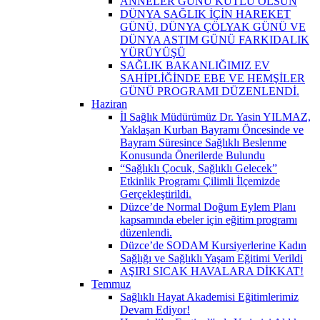
ANNELER GÜNÜ KUTLU OLSUN
DÜNYA SAĞLIK İÇİN HAREKET
GÜNÜ, DÜNYA ÇÖLYAK GÜNÜ VE
DÜNYA ASTIM GÜNÜ FARKIDALIK
YÜRÜYÜŞÜ
SAĞLIK BAKANLIĞIMIZ EV
SAHİPLİĞİNDE EBE VE HEMŞİLER
GÜNÜ PROGRAMI DÜZENLENDİ.
Haziran
İl Sağlık Müdürümüz Dr. Yasin YILMAZ,
Yaklaşan Kurban Bayramı Öncesinde ve
Bayram Süresince Sağlıklı Beslenme
Konusunda Önerilerde Bulundu
“Sağlıklı Çocuk, Sağlıklı Gelecek”
Etkinlik Programı Çilimli İlçemizde
Gerçekleştirildi.
Düzce’de Normal Doğum Eylem Planı
kapsamında ebeler için eğitim programı
düzenlendi.
Düzce’de SODAM Kursiyerlerine Kadın
Sağlığı ve Sağlıklı Yaşam Eğitimi Verildi
AŞIRI SICAK HAVALARA DİKKAT!
Temmuz
Sağlıklı Hayat Akademisi Eğitimlerimiz
Devam Ediyor!