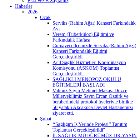
Eski WEB Sayfamız
Haberler
2026
Ocak
Serviks (Rahim Ağzı) Kanseri Farkındalık
Ayı
Verem (Tüberküloz) Eğitimi ve
Farkındalık Haftası
Cumayeri İlçemizde Serviks (Rahim Ağzı)
Kanseri Farkındalık Eğitimi
Gerçekleştirildi. ​
Acil Sağlık Hizmetleri Koordinasyon
Komisyonu (ASKOM) Toplantısı
Gerçekleştirildi. ​
SAĞLIKLI MENOPOZ OKULU
EĞİTİMLERİ BAŞLADI
Valimiz Sayın Mehmet Makas, Düzce
Milletvekilimiz Sayın Ercan Öztürk ve
beraberindeki protokol üyeleriyle birlikte
50 yataklı Akçakoca Devlet Hastanemizi
ziyaret etti.
Şubat
‘‘Sağlığım İş Yerinde Projesi’’ Tanıtım
Toplantısı Gerçekleştirildi" ​
İL SAĞLIK MÜDÜRÜMÜZ DR.YASİN