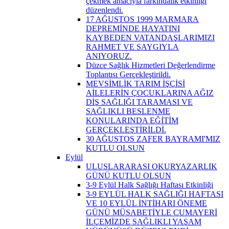
çekmek amacıyla farkındalık etkinliği
düzenlendi.
17 AĞUSTOS 1999 MARMARA
DEPREMİNDE HAYATINI
KAYBEDEN VATANDAŞLARIMIZI
RAHMET VE SAYGIYLA
ANIYORUZ.
Düzce Sağlık Hizmetleri Değerlendirme
Toplantısı Gerçekleştirildi.
MEVSİMLİK TARIM İŞÇİSİ
AİLELERİN ÇOCUKLARINA AĞIZ
DİŞ SAĞLIĞI TARAMASI VE
SAĞLIKLI BESLENME
KONULARINDA EĞİTİM
GERÇEKLEŞTİRİLDİ.
30 AĞUSTOS ZAFER BAYRAMI'MIZ
KUTLU OLSUN
Eylül
ULUSLARARASI OKURYAZARLIK
GÜNÜ KUTLU OLSUN
3-9 Eylül Halk Sağlığı Haftası Etkinliği
3-9 EYLÜL HALK SAĞLIĞI HAFTASI
VE 10 EYLÜL İNTİHARI ÖNEME
GÜNÜ MÜSABETİYLE CUMAYERİ
İLÇEMİZDE SAĞLIKLI YAŞAM