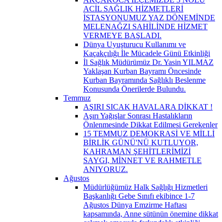
ACİL SAĞLIK HİZMETLERİ
İSTASYONUMUZ YAZ DÖNEMİNDE
MELENAĞZI SAHİLİNDE HİZMET
VERMEYE BAŞLADI.
Dünya Uyuşturucu Kullanımı ve
Kaçakçılığı İle Mücadele Günü Etkinliği
İl Sağlık Müdürümüz Dr. Yasin YILMAZ
Yaklaşan Kurban Bayramı Öncesinde
Kurban Bayramında Sağlıklı Beslenme
Konusunda Önerilerde Bulundu.
Temmuz
AŞIRI SICAK HAVALARA DİKKAT !
Aşırı Yağışlar Sonrası Hastalıkların
Önlenmesinde Dikkat Edilmesi Gerekenler
15 TEMMUZ DEMOKRASİ VE MİLLİ
BİRLİK GÜNÜ'NÜ KUTLUYOR,
KAHRAMAN ŞEHİTLERİMİZİ
SAYGI, MİNNET VE RAHMETLE
ANIYORUZ.
Ağustos
Müdürlüğümüz Halk Sağlığı Hizmetleri
Başkanlığı Gebe Sınıfı ekibince 1-7
Ağustos Dünya Emzirme Haftası
kapsamında, Anne sütünün önemine dikkat