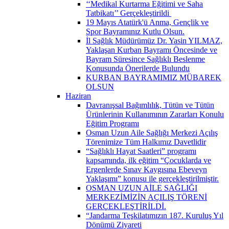
‘‘Medikal Kurtarma Eğitimi ve Saha
Tatbikatı’’ Gerçekleştirildi ​
19 Mayıs Atatürk'ü Anma, Gençlik ve
Spor Bayramınız Kutlu Olsun.
İl Sağlık Müdürümüz Dr. Yasin YILMAZ,
Yaklaşan Kurban Bayramı Öncesinde ve
Bayram Süresince Sağlıklı Beslenme
Konusunda Önerilerde Bulundu
KURBAN BAYRAMIMIZ MÜBAREK
OLSUN
Haziran
Davranışsal Bağımlılık, Tütün ve Tütün
Ürünlerinin Kullanımının Zararları Konulu
Eğitim Programı
Osman Uzun Aile Sağlığı Merkezi Açılış
Törenimize Tüm Halkımız Davetlidir
“Sağlıklı Hayat Saatleri” programı
kapsamında, ilk eğitim “Çocuklarda ve
Ergenlerde Sınav Kaygısına Ebeveyn
Yaklaşımı” konusu ile gerçekleştirilmiştir.
OSMAN UZUN AİLE SAĞLIĞI
MERKEZİMİZİN AÇILIŞ TÖRENİ
GERÇEKLEŞTİRİLDİ.
“Jandarma Teşkilatımızın 187. Kuruluş Yıl
Dönümü Ziyareti