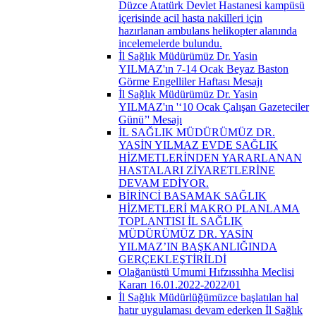
Düzce Atatürk Devlet Hastanesi kampüsü
içerisinde acil hasta nakilleri için
hazırlanan ambulans helikopter alanında
incelemelerde bulundu.
İl Sağlık Müdürümüz Dr. Yasin
YILMAZ'ın 7-14 Ocak Beyaz Baston
Görme Engelliler Haftası Mesajı
İl Sağlık Müdürümüz Dr. Yasin
YILMAZ'ın '‘10 Ocak Çalışan Gazeteciler
Günü’' Mesajı
İL SAĞLIK MÜDÜRÜMÜZ DR.
YASİN YILMAZ EVDE SAĞLIK
HİZMETLERİNDEN YARARLANAN
HASTALARI ZİYARETLERİNE
DEVAM EDİYOR.
BİRİNCİ BASAMAK SAĞLIK
HİZMETLERİ MAKRO PLANLAMA
TOPLANTISI İL SAĞLIK
MÜDÜRÜMÜZ DR. YASİN
YILMAZ’IN BAŞKANLIĞINDA
GERÇEKLEŞTİRİLDİ
Olağanüstü Umumi Hıfzıssıhha Meclisi
Kararı 16.01.2022-2022/01
İl Sağlık Müdürlüğümüzce başlatılan hal
hatır uygulaması devam ederken İl Sağlık