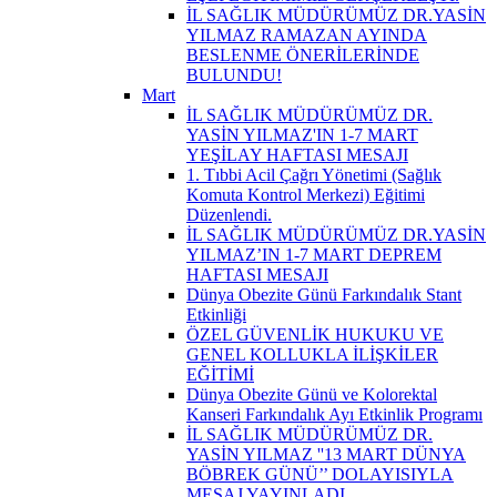
İL SAĞLIK MÜDÜRÜMÜZ DR.YASİN
YILMAZ RAMAZAN AYINDA
BESLENME ÖNERİLERİNDE
BULUNDU!
Mart
İL SAĞLIK MÜDÜRÜMÜZ DR.
YASİN YILMAZ'IN 1-7 MART
YEŞİLAY HAFTASI MESAJI
1. Tıbbi Acil Çağrı Yönetimi (Sağlık
Komuta Kontrol Merkezi) Eğitimi
Düzenlendi.
İL SAĞLIK MÜDÜRÜMÜZ DR.YASİN
YILMAZ’IN 1-7 MART DEPREM
HAFTASI MESAJI
Dünya Obezite Günü Farkındalık Stant
Etkinliği
ÖZEL GÜVENLİK HUKUKU VE
GENEL KOLLUKLA İLİŞKİLER
EĞİTİMİ
Dünya Obezite Günü ve Kolorektal
Kanseri Farkındalık Ayı Etkinlik Programı
İL SAĞLIK MÜDÜRÜMÜZ DR.
YASİN YILMAZ ''13 MART DÜNYA
BÖBREK GÜNÜ’’ DOLAYISIYLA
MESAJ YAYINLADI