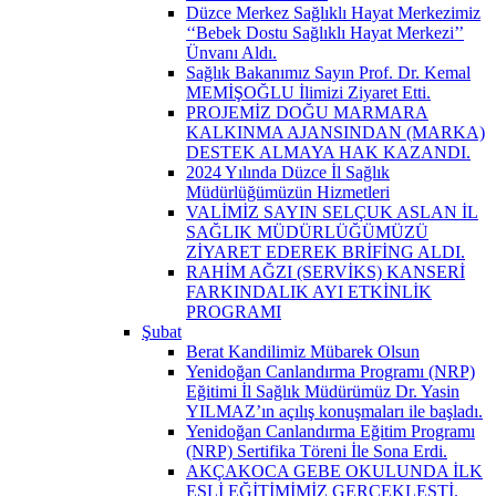
Düzce Merkez Sağlıklı Hayat Merkezimiz
‘‘Bebek Dostu Sağlıklı Hayat Merkezi’’
Ünvanı Aldı.
Sağlık Bakanımız Sayın Prof. Dr. Kemal
MEMİŞOĞLU İlimizi Ziyaret Etti.
PROJEMİZ DOĞU MARMARA
KALKINMA AJANSINDAN (MARKA)
DESTEK ALMAYA HAK KAZANDI.
2024 Yılında Düzce İl Sağlık
Müdürlüğümüzün Hizmetleri
VALİMİZ SAYIN SELÇUK ASLAN İL
SAĞLIK MÜDÜRLÜĞÜMÜZÜ
ZİYARET EDEREK BRİFİNG ALDI.
RAHİM AĞZI (SERVİKS) KANSERİ
FARKINDALIK AYI ETKİNLİK
PROGRAMI
Şubat
Berat Kandilimiz Mübarek Olsun
Yenidoğan Canlandırma Programı (NRP)
Eğitimi İl Sağlık Müdürümüz Dr. Yasin
YILMAZ’ın açılış konuşmaları ile başladı.
Yenidoğan Canlandırma Eğitim Programı
(NRP) Sertifika Töreni İle Sona Erdi.
AKÇAKOCA GEBE OKULUNDA İLK
EŞLİ EĞİTİMİMİZ GERÇEKLEŞTİ.