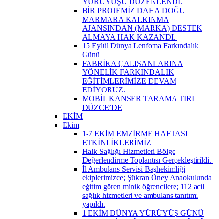
YÜRÜYÜŞÜ DÜZENLENDİ. ​
BİR PROJEMİZ DAHA DOĞU
MARMARA KALKINMA
AJANSINDAN (MARKA) DESTEK
ALMAYA HAK KAZANDI. ​
15 Eylül Dünya Lenfoma Farkındalık
Günü
FABRİKA ÇALIŞANLARINA
YÖNELİK FARKINDALIK
EĞİTİMLERİMİZE DEVAM
EDİYORUZ.
MOBİL KANSER TARAMA TIRI
DÜZCE’DE
EKİM
Ekim
1-7 EKİM EMZİRME HAFTASI
ETKİNLİKLERİMİZ
Halk Sağlığı Hizmetleri Bölge
Değerlendirme Toplantısı Gerçekleştirildi. ​
İl Ambulans Servisi Başhekimliği
ekiplerimizce; Şükran Öney Anaokulunda
eğitim gören minik öğrencilere; 112 acil
sağlık hizmetleri ve ambulans tanıtımı
yapıldı.
1 EKİM DÜNYA YÜRÜYÜŞ GÜNÜ