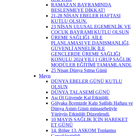
RAMAZAN BAYRAMINDA
BESLENMEYE DİKKAT!
21-28 NİSAN EBELER HAFTASI
KUTLU OLSUN.
23 NİSAN ULUSAL EGEMENLİK VE
ÇOCUK BAYRAMI KUTLU OLSUN
ÜREME SAĞLIĞI, AİLE
PLANLAMASI VE DANIŞMANLIĞI,
GÜVENLİ ANNELİK İLE
GENÇLERDE ÜREME SAĞLIĞI
KONULU 2024 YILI 1 GRUP SAĞLIK
MODÜLER EĞİTİMİ TAMAMLANDI.
25 Nisan Dünya Sıtma Günü
Mayıs
DÜNYA EBELER GÜNÜ KUTLU
OLSUN
DÜNYA TALASEMİ GÜNÜ
Aşı Ol Güvende Kal Etkinliği ​
Gölyaka İlçemizde Kalp Sağlığı Haftası ve
Dünya Astım Günü münasebetiyle
Yürüyüş Etkinliği Düzenlendi.
10 MAYIS SAĞLIK İÇİN HAREKET
ET GÜNÜ
14. Bölge 13. ASKOM Toplantısı
Gerçekleştirildi.