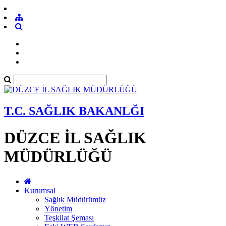
T.C. SAĞLIK BAKANLĞI
DÜZCE İL SAĞLIK
MÜDÜRLÜĞÜ
Kurumsal
Sağlık Müdürümüz
Yönetim
Teşkilat Şeması