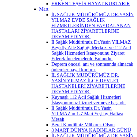
ERKEN TEŞHİS HAYAT KURTARIR
Mart
İL SAĞLIK MÜDÜRÜMÜZ DR.YASİN
YILMAZ EVDE SAĞLIK
HİZMETLERİNDEN FAYDALANAN
HASTALARI ZİYARETLERİNE
DEVAM EDİYOR.
İl Sağlık Müdürümüz Dr.Yasin YILMAZ
Beyköy Aile Sağlığı Merkezi ve 112 Acil
Sağlık Hizmetleri İstasyonunu Ziyaret
Ederek İncelemelerde Bulundu.
Deprem öncesi, anı ve sonrasında alınacak
önlemler hayat kurtarır.
İL SAĞLIK MÜDÜRÜMÜZ DR.
YASİN YILMAZ İLÇE DEVLET
HASTANELERİ ZİYARETLERİNE
DEVAM EDİYOR.
Kaynaşlı 112 Acil Sağlık Hizmetleri
İstasyonumuz hizmet vermeye başladı.
İl Sağlık Müdürümüz Dr. Yasin
YILMAZ'ın 1-7 Mart Yeşilay Haftası
Mesajı
Berat Kandiliniz Mübarek Olsun
8 MART DÜNYA KADINLAR GÜNÜ
İL SAĞLIK MÜDÜRÜMÜZ DR.YASİN