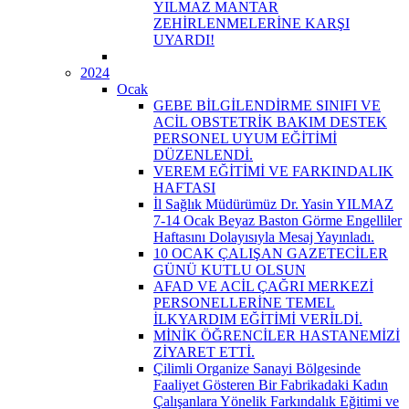
YILMAZ MANTAR
ZEHİRLENMELERİNE KARŞI
UYARDI!
2024
Ocak
GEBE BİLGİLENDİRME SINIFI VE
ACİL OBSTETRİK BAKIM DESTEK
PERSONEL UYUM EĞİTİMİ
DÜZENLENDİ.
VEREM EĞİTİMİ VE FARKINDALIK
HAFTASI
İl Sağlık Müdürümüz Dr. Yasin YILMAZ
7-14 Ocak Beyaz Baston Görme Engelliler
Haftasını Dolayısıyla Mesaj Yayınladı.
10 OCAK ÇALIŞAN GAZETECİLER
GÜNÜ KUTLU OLSUN
AFAD VE ACİL ÇAĞRI MERKEZİ
PERSONELLERİNE TEMEL
İLKYARDIM EĞİTİMİ VERİLDİ.
MİNİK ÖĞRENCİLER HASTANEMİZİ
ZİYARET ETTİ.
Çilimli Organize Sanayi Bölgesinde
Faaliyet Gösteren Bir Fabrikadaki Kadın
Çalışanlara Yönelik Farkındalık Eğitimi ve