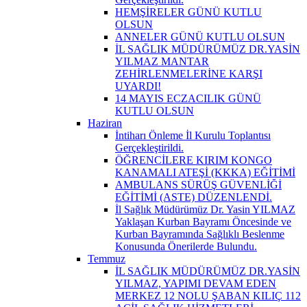
HEMŞİRELER GÜNÜ KUTLU
OLSUN
ANNELER GÜNÜ KUTLU OLSUN
İL SAĞLIK MÜDÜRÜMÜZ DR.YASİN
YILMAZ MANTAR
ZEHİRLENMELERİNE KARŞI
UYARDI!
14 MAYIS ECZACILIK GÜNÜ
KUTLU OLSUN
Haziran
İntiharı Önleme İl Kurulu Toplantısı
Gerçekleştirildi.
ÖĞRENCİLERE KIRIM KONGO
KANAMALI ATEŞİ (KKKA) EĞİTİMİ
AMBULANS SÜRÜŞ GÜVENLİĞİ
EĞİTİMİ (ASTE) DÜZENLENDİ.
İl Sağlık Müdürümüz Dr. Yasin YILMAZ
Yaklaşan Kurban Bayramı Öncesinde ve
Kurban Bayramında Sağlıklı Beslenme
Konusunda Önerilerde Bulundu.
Temmuz
İL SAĞLIK MÜDÜRÜMÜZ DR.YASİN
YILMAZ, YAPIMI DEVAM EDEN
MERKEZ 12 NOLU ŞABAN KILIÇ 112