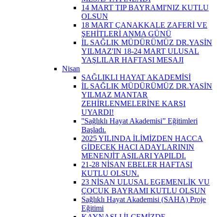
14 MART TIP BAYRAMI'NIZ KUTLU
OLSUN
18 MART ÇANAKKALE ZAFERİ VE
ŞEHİTLERİ ANMA GÜNÜ
İL SAĞLIK MÜDÜRÜMÜZ DR.YASİN
YILMAZ'IN 18-24 MART ULUSAL
YAŞLILAR HAFTASI MESAJI
Nisan
SAĞLIKLI HAYAT AKADEMİSİ
İL SAĞLIK MÜDÜRÜMÜZ DR.YASİN
YILMAZ MANTAR
ZEHİRLENMELERİNE KARŞI
UYARDI!
''Sağlıklı Hayat Akademisi” Eğitimleri
Başladı.
2025 YILINDA İLİMİZDEN HACCA
GİDECEK HACI ADAYLARININ
MENENJİT AŞILARI YAPILDI.
21-28 NİSAN EBELER HAFTASI
KUTLU OLSUN.
23 NİSAN ULUSAL EGEMENLİK VU
ÇOCUK BAYRAMI KUTLU OLSUN
Sağlıklı Hayat Akademisi (SAHA) Proje
Eğitimi
KAYNAŞLI İLÇEMİZDE