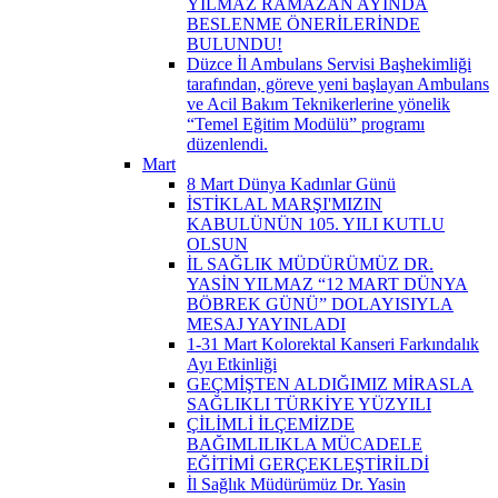
YILMAZ RAMAZAN AYINDA
BESLENME ÖNERİLERİNDE
BULUNDU!
Düzce İl Ambulans Servisi Başhekimliği
tarafından, göreve yeni başlayan Ambulans
ve Acil Bakım Teknikerlerine yönelik
“Temel Eğitim Modülü” programı
düzenlendi.
Mart
8 Mart Dünya Kadınlar Günü
İSTİKLAL MARŞI'MIZIN
KABULÜNÜN 105. YILI KUTLU
OLSUN
İL SAĞLIK MÜDÜRÜMÜZ DR.
YASİN YILMAZ “12 MART DÜNYA
BÖBREK GÜNÜ” DOLAYISIYLA
MESAJ YAYINLADI
1-31 Mart Kolorektal Kanseri Farkındalık
Ayı Etkinliği
GEÇMİŞTEN ALDIĞIMIZ MİRASLA
SAĞLIKLI TÜRKİYE YÜZYILI
ÇİLİMLİ İLÇEMİZDE
BAĞIMLILIKLA MÜCADELE
EĞİTİMİ GERÇEKLEŞTİRİLDİ
İl Sağlık Müdürümüz Dr. Yasin