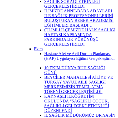
SAĞLIK SOKAĞI ETKİNLİĞİ
GERÇEKLEŞTİRİLDİ
İLİMİZDE ANNE-BABA ADAYLARI
İLE SAĞLIK PROFESYONELLERİNİ
BULUŞTURAN BEBEK AKADEMİSİ
EĞİTİMLERİ BAŞLADI…
ÇİLİMLİ İLÇEMİZDE HALK SAĞLIĞI
HAFTASI KAPSAMINDA
FARKINDALIK YÜRÜYÜŞÜ
GERÇEKLEŞTİRİLDİ.
Ekim
Hastane Afet ve Acil Durum Planlaması
(HAP) Uygulayıcı Eğitimi Gerçekleştirildi.
10 EKİM DÜNYA RUH SAĞLIĞI
GÜNÜ
BEYCİLER MAHALLESİ AİLİYE VE
TURGAY YAVUZ AİLE SAĞLIĞI
MERKEZİMİZİN TEMEL ATMA
TÖRENİ GERÇEKLEŞTİRİLDİ.
KAYNAŞLI İLKÖĞRETİM
OKULUNDA “SAĞLIKLI ÇOCUK,
SAĞLIKLI GELECEK” ETKİNLİĞİ
DÜZENLENDİ
İL SAĞLIK MÜDÜRÜMÜZ DR.YASİN