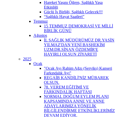
Hareket Yaşını Öğren, Sağlıklı Yaşa
Etkinliği
Güçlü İş Birliği, Sağlıklı Gelecek!!!
“Sağlıklı Hayat Saatleri”
Temmuz
15 TEMMUZ DEMOKRASİ VE MİLLİ
BİRLİK GÜNÜ
Ağustos
İL SAĞLIK MÜDÜRÜMÜZ DR.YASİN
YILMAZ'DAN YENİ BAŞHEKİM
UZM:DR.SİNAN ÖZDEMİR'E
HAYIRLI OLSUN ZİYARETİ
2025
Ocak
"Ocak Ayı Rahim Ağzı (Serviks) Kanseri
Farkındalık Ayı"
REGAİB KANDİLİ'NİZ MÜBAREK
OLSUN.
78. VEREM EĞİTİMİ VE
FARKINDALIK HAFTASI
NORMAL DOĞUM EYLEM PLANI
KAPSAMINDA ANNE VE ANNE
ADAYLARIMIZA YÖNELİK
BİLGİLENDİRME ETKİNLİKLERİMİZ
DEVAM EDİYOR.