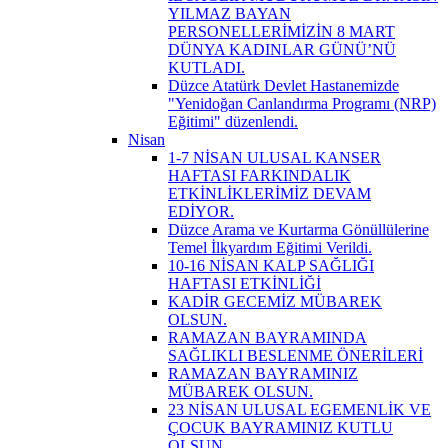
YILMAZ BAYAN
PERSONELLERİMİZİN 8 MART
DÜNYA KADINLAR GÜNÜ’NÜ
KUTLADI.
Düzce Atatürk Devlet Hastanemizde
"Yenidoğan Canlandırma Programı (NRP)
Eğitimi" düzenlendi.
Nisan
1-7 NİSAN ULUSAL KANSER
HAFTASI FARKINDALIK
ETKİNLİKLERİMİZ DEVAM
EDİYOR.
Düzce Arama ve Kurtarma Gönüllülerine
Temel İlkyardım Eğitimi Verildi.
10-16 NİSAN KALP SAĞLIĞI
HAFTASI ETKİNLİĞİ
KADİR GECEMİZ MÜBAREK
OLSUN.
RAMAZAN BAYRAMINDA
SAĞLIKLI BESLENME ÖNERİLERİ
RAMAZAN BAYRAMINIZ
MÜBAREK OLSUN.
23 NİSAN ULUSAL EGEMENLİK VE
ÇOCUK BAYRAMINIZ KUTLU
OLSUN.