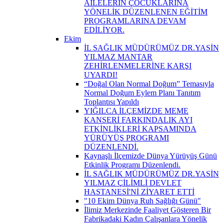
AİLELERİN ÇOCUKLARINA
YÖNELİK DÜZENLENEN EĞİTİM
PROGRAMLARINA DEVAM
EDİLİYOR.
Ekim
İL SAĞLIK MÜDÜRÜMÜZ DR.YASİN
YILMAZ MANTAR
ZEHİRLENMELERİNE KARŞI
UYARDI!
“Doğal Olan Normal Doğum” Temasıyla
Normal Doğum Eylem Planı Tanıtım
Toplantısı Yapıldı
YIĞILCA İLÇEMİZDE MEME
KANSERİ FARKINDALIK AYI
ETKİNLİKLERİ KAPSAMINDA
YÜRÜYÜŞ PROGRAMI
DÜZENLENDİ.
Kaynaşlı İlçemizde Dünya Yürüyüş Günü
Etkinlik Programı Düzenlendi.
İL SAĞLIK MÜDÜRÜMÜZ DR.YASİN
YILMAZ ÇİLİMLİ DEVLET
HASTANESİ'Nİ ZİYARET ETTİ
"10 Ekim Dünya Ruh Sağlığı Günü"
İlimiz Merkezinde Faaliyet Gösteren Bir
Fabrikadaki Kadın Çalışanlara Yönelik