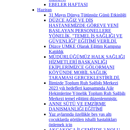
EBELER HAFTASI
Haziran
31 Mayıs Dünya Tütünsüz Günü Etkinliği
DÜZCE AĞIZ VE DİŞ
HASTANEMİZDE GÖREVE YENİ
BAŞLAYAN PERSONELLERE
YÖNELİK, "TEMEL İŞ SAĞLIĞI VE
GÜVENLİĞİ" EĞİTİMİ VERİLDİ.
Düzce UMKE Olarak Eğitim Kampına
Katıldık
MÜDÜRLÜĞÜMÜZ HALK SAĞLIĞI
HİZMETLERİ BAŞKANLIĞI
EKİPLERİMİZCE GÖLORMANI
KÖYÜNDE MOBİL SAĞLIK
TARAMASI GERÇEKLEŞTİRİLDİ.
İlimizde Toplum Ruh Sağlığı Merkezi
2023 yılı hedefleri kapsamında Aile
Hekimlerine Yönelik Toplum Ruh Sağlığı
Merkezi temel eğitimi düzenlenmiştir.
ANNE SÜTÜ VE EMZİRME
DANIŞMANLIĞI EĞİTİMİ
Yaz aylarında özellikle beş yaş altı
çocuklarda görülen ishalli hastalıkları
önlemek için
AKÇAKOCA İLÇEMİZDE 3 NOLU