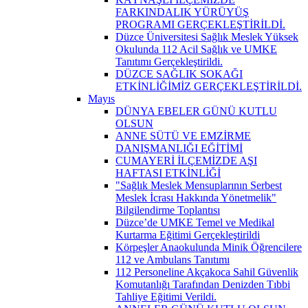
FARKINDALIK YÜRÜYÜŞ
PROGRAMI GERÇEKLEŞTİRİLDİ.
Düzce Üniversitesi Sağlık Meslek Yüksek
Okulunda 112 Acil Sağlık ve UMKE
Tanıtımı Gerçekleştirildi.
DÜZCE SAĞLIK SOKAĞI
ETKİNLİĞİMİZ GERÇEKLEŞTİRİLDİ.
Mayıs
DÜNYA EBELER GÜNÜ KUTLU
OLSUN
ANNE SÜTÜ VE EMZİRME
DANIŞMANLIĞI EĞİTİMİ
CUMAYERİ İLÇEMİZDE AŞI
HAFTASI ETKİNLİĞİ
"Sağlık Meslek Mensuplarının Serbest
Meslek İcrası Hakkında Yönetmelik"
Bilgilendirme Toplantısı
Düzce’de UMKE Temel ve Medikal
Kurtarma Eğitimi Gerçekleştirildi
Körpeşler Anaokulunda Minik Öğrencilere
112 ve Ambulans Tanıtımı
112 Personeline Akçakoca Sahil Güvenlik
Komutanlığı Tarafından Denizden Tıbbi
Tahliye Eğitimi Verildi.