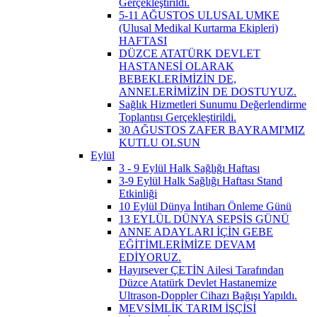
Gerçekleştirildi.
5-11 AĞUSTOS ULUSAL UMKE
(Ulusal Medikal Kurtarma Ekipleri)
HAFTASI
DÜZCE ATATÜRK DEVLET
HASTANESİ OLARAK
BEBEKLERİMİZİN DE,
ANNELERİMİZİN DE DOSTUYUZ.
Sağlık Hizmetleri Sunumu Değerlendirme
Toplantısı Gerçekleştirildi.
30 AĞUSTOS ZAFER BAYRAMI'MIZ
KUTLU OLSUN
Eylül
3 - 9 Eylül Halk Sağlığı Haftası
3-9 Eylül Halk Sağlığı Haftası Stand
Etkinliği
10 Eylül Dünya İntiharı Önleme Günü
13 EYLÜL DÜNYA SEPSİS GÜNÜ
ANNE ADAYLARI İÇİN GEBE
EĞİTİMLERİMİZE DEVAM
EDİYORUZ.
Hayırsever ÇETİN Ailesi Tarafından
Düzce Atatürk Devlet Hastanemize
Ultrason-Doppler Cihazı Bağışı Yapıldı.
MEVSİMLİK TARIM İŞÇİSİ