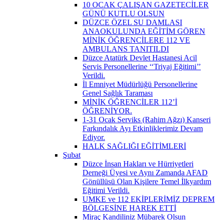
10 OCAK ÇALIŞAN GAZETECİLER
GÜNÜ KUTLU OLSUN
DÜZCE ÖZEL SU DAMLASI
ANAOKULUNDA EĞİTİM GÖREN
MİNİK ÖĞRENCİLERE 112 VE
AMBULANS TANITILDI
Düzce Atatürk Devlet Hastanesi Acil
Servis Personellerine ‘‘Triyaj Eğitimi’’
Verildi.
İl Emniyet Müdürlüğü Personellerine
Genel Sağlık Taraması
MİNİK ÖĞRENCİLER 112’İ
ÖĞRENİYOR.
1-31 Ocak Serviks (Rahim Ağzı) Kanseri
Farkındalık Ayı Etkinliklerimiz Devam
Ediyor.
HALK SAĞLIĞI EĞİTİMLERİ
Şubat
Düzce İnsan Hakları ve Hürriyetleri
Derneği Üyesi ve Aynı Zamanda AFAD
Gönüllüsü Olan Kişilere Temel İlkyardım
Eğitimi Verildi.
UMKE ve 112 EKİPLERİMİZ DEPREM
BÖLGESİNE HAREK ETTİ
Miraç Kandiliniz Mübarek Olsun