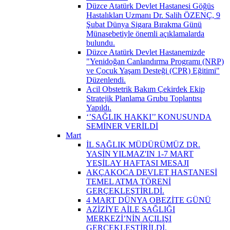
Düzce Atatürk Devlet Hastanesi Göğüs
Hastalıkları Uzmanı Dr. Salih ÖZENÇ, 9
Şubat Dünya Sigara Bırakma Günü
Münasebetiyle önemli açıklamalarda
bulundu.
Düzce Atatürk Devlet Hastanemizde
"Yenidoğan Canlandırma Programı (NRP)
ve Çocuk Yaşam Desteği (CPR) Eğitimi"
Düzenlendi.
Acil Obstetrik Bakım Çekirdek Ekip
Stratejik Planlama Grubu Toplantısı
Yapıldı.
‘’SAĞLIK HAKKI’’ KONUSUNDA
SEMİNER VERİLDİ
Mart
İL SAĞLIK MÜDÜRÜMÜZ DR.
YASİN YILMAZ'IN 1-7 MART
YEŞİLAY HAFTASI MESAJI
AKÇAKOCA DEVLET HASTANESİ
TEMEL ATMA TÖRENİ
GERÇEKLEŞTİRLDİ.
4 MART DÜNYA OBEZİTE GÜNÜ
AZİZİYE AİLE SAĞLIĞI
MERKEZİ’NİN AÇILIŞI
GERÇEKLEŞTİRİLDİ.