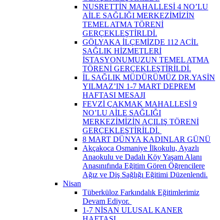
NUSRETTİN MAHALLESİ 4 NO’LU
AİLE SAĞLIĞI MERKEZİMİZİN
TEMEL ATMA TÖRENİ
GERÇEKLEŞTİRLDİ.
GÖLYAKA İLÇEMİZDE 112 ACİL
SAĞLIK HİZMETLERİ
İSTASYONUMUZUN TEMEL ATMA
TÖRENİ GERÇEKLEŞTİRİLDİ.
İL SAĞLIK MÜDÜRÜMÜZ DR.YASİN
YILMAZ’IN 1-7 MART DEPREM
HAFTASI MESAJI
FEVZİ ÇAKMAK MAHALLESİ 9
NO’LU AİLE SAĞLIĞI
MERKEZİMİZİN AÇILIŞ TÖRENİ
GERÇEKLEŞTİRİLDİ. ​
8 MART DÜNYA KADINLAR GÜNÜ
Akçakoca Osmaniye İlkokulu, Ayazlı
Anaokulu ve Dadalı Köy Yaşam Alanı
Anasınıfında Eğitim Gören Öğrencilere
Ağız ve Diş Sağlığı Eğitimi Düzenlendi.
Nisan
Tüberküloz Farkındalık Eğitimlerimiz
Devam Ediyor. ​
1-7 NİSAN ULUSAL KANER
HAFTASI