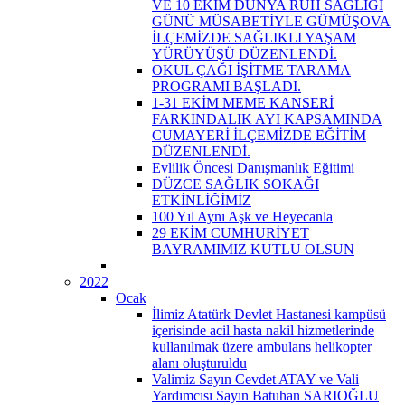
VE 10 EKİM DÜNYA RUH SAĞLIĞI
GÜNÜ MÜSABETİYLE GÜMÜŞOVA
İLÇEMİZDE SAĞLIKLI YAŞAM
YÜRÜYÜŞÜ DÜZENLENDİ.
OKUL ÇAĞI İŞİTME TARAMA
PROGRAMI BAŞLADI.
1-31 EKİM MEME KANSERİ
FARKINDALIK AYI KAPSAMINDA
CUMAYERİ İLÇEMİZDE EĞİTİM
DÜZENLENDİ.
Evlilik Öncesi Danışmanlık Eğitimi
DÜZCE SAĞLIK SOKAĞI
ETKİNLİĞİMİZ
100 Yıl Aynı Aşk ve Heyecanla
29 EKİM CUMHURİYET
BAYRAMIMIZ KUTLU OLSUN
2022
Ocak
İlimiz Atatürk Devlet Hastanesi kampüsü
içerisinde acil hasta nakil hizmetlerinde
kullanılmak üzere ambulans helikopter
alanı oluşturuldu
Valimiz Sayın Cevdet ATAY ve Vali
Yardımcısı Sayın Batuhan SARIOĞLU