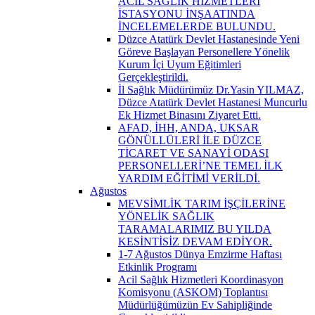
ACİL SAĞLIK HİZMETLERİ
İSTASYONU İNŞAATINDA
İNCELEMELERDE BULUNDU.
Düzce Atatürk Devlet Hastanesinde Yeni
Göreve Başlayan Personellere Yönelik
Kurum İçi Uyum Eğitimleri
Gerçekleştirildi.
İl Sağlık Müdürümüz Dr.Yasin YILMAZ,
Düzce Atatürk Devlet Hastanesi Muncurlu
Ek Hizmet Binasını Ziyaret Etti.
AFAD, İHH, ANDA, UKSAR
GÖNÜLLÜLERİ İLE DÜZCE
TİCARET VE SANAYİ ODASI
PERSONELLERİ’NE TEMEL İLK
YARDIM EĞİTİMİ VERİLDİ.
Ağustos
MEVSİMLİK TARIM İŞÇİLERİNE
YÖNELİK SAĞLIK
TARAMALARIMIZ BU YILDA
KESİNTİSİZ DEVAM EDİYOR.
1-7 Ağustos Dünya Emzirme Haftası
Etkinlik Programı
Acil Sağlık Hizmetleri Koordinasyon
Komisyonu (ASKOM) Toplantısı
Müdürlüğümüzün Ev Sahipliğinde