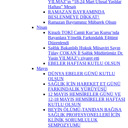
YILMAZ’ın “18-24 Mart Ulusal Yaşlılar
Haftası” Mesajı
RAMAZAN BAYRAMINDA
BESLENMEYE DİKKAT! ​
Ramazan Bayramınız Mübarek Olsun
Nisan
Kirazlı TOKİ Camii Kur’an Kursu’nda
Bayanlara Yönelik Farkındalık Eğitimi
Düzenlendi
Sağlık Bakanlığı Hukuk Müşaviri Sayın
Tülay ÇOKAN İl Sağlık Müdürümüz Dr.
Yasin YILMAZ’ı ziyaret etti
EBELER HAFTASI KUTLU OLSUN
Mayıs
DÜNYA EBELER GÜNÜ KUTLU
OLSUN
SAĞLIK İÇİN HAREKET ET GÜNÜ
FARKINDALIK YÜRÜYÜŞÜ
12 MAYIS HEMŞİRELER GÜNÜ VE
12-18 MAYIS HEMŞİRELER HAFTASI
KUTLU OLSUN
BEYİN ÖLÜMÜ-TANIDAN BAĞIŞA
SAĞLIK PROFESYONELLERİ İÇİN
KLİNİK SORUMLULUK
SEMPOZYUMU