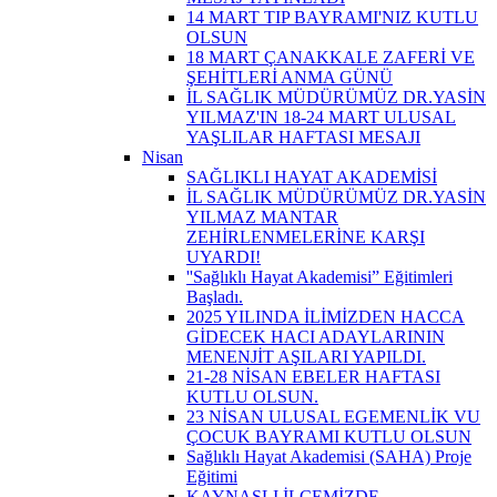
14 MART TIP BAYRAMI'NIZ KUTLU
OLSUN
18 MART ÇANAKKALE ZAFERİ VE
ŞEHİTLERİ ANMA GÜNÜ
İL SAĞLIK MÜDÜRÜMÜZ DR.YASİN
YILMAZ'IN 18-24 MART ULUSAL
YAŞLILAR HAFTASI MESAJI
Nisan
SAĞLIKLI HAYAT AKADEMİSİ
İL SAĞLIK MÜDÜRÜMÜZ DR.YASİN
YILMAZ MANTAR
ZEHİRLENMELERİNE KARŞI
UYARDI!
''Sağlıklı Hayat Akademisi” Eğitimleri
Başladı.
2025 YILINDA İLİMİZDEN HACCA
GİDECEK HACI ADAYLARININ
MENENJİT AŞILARI YAPILDI.
21-28 NİSAN EBELER HAFTASI
KUTLU OLSUN.
23 NİSAN ULUSAL EGEMENLİK VU
ÇOCUK BAYRAMI KUTLU OLSUN
Sağlıklı Hayat Akademisi (SAHA) Proje
Eğitimi
KAYNAŞLI İLÇEMİZDE