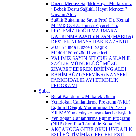
Düzce Merkez Sağlıklı Hayat Merkezimiz
‘‘Bebek Dostu Sağlıklı Hayat Merkezi’’
Ünvanı Aldı.
Sağlık Bakanımız Sayın Prof. Dr. Kemal
MEMİŞOĞLU İlimizi Ziyaret Etti.
PROJEMİZ DOĞU MARMARA
KALKINMA AJANSINDAN (MARKA)
DESTEK ALMAYA HAK KAZANDI.
2024 Yılında Düzce İl Sağlık
Müdürlüğümüzün Hizmetleri
VALİMİZ SAYIN SELÇUK ASLAN İL
SAĞLIK MÜDÜRLÜĞÜMÜZÜ
ZİYARET EDEREK BRİFİNG ALDI.
RAHİM AĞZI (SERVİKS) KANSERİ
FARKINDALIK AYI ETKİNLİK
PROGRAMI
Şubat
Berat Kandilimiz Mübarek Olsun
Yenidoğan Canlandırma Programı (NRP)
Eğitimi İl Sağlık Müdürümüz Dr. Yasin
YILMAZ’ın açılış konuşmaları ile başladı.
Yenidoğan Canlandırma Eğitim Programı
(NRP) Sertifika Töreni İle Sona Erdi.
AKÇAKOCA GEBE OKULUNDA İLK
EŞLİ EĞİTİMİMİZ GERÇEKLEŞTİ.