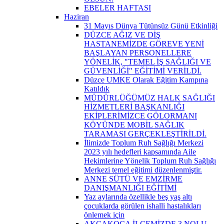
EBELER HAFTASI
Haziran
31 Mayıs Dünya Tütünsüz Günü Etkinliği
DÜZCE AĞIZ VE DİŞ
HASTANEMİZDE GÖREVE YENİ
BAŞLAYAN PERSONELLERE
YÖNELİK, "TEMEL İŞ SAĞLIĞI VE
GÜVENLİĞİ" EĞİTİMİ VERİLDİ.
Düzce UMKE Olarak Eğitim Kampına
Katıldık
MÜDÜRLÜĞÜMÜZ HALK SAĞLIĞI
HİZMETLERİ BAŞKANLIĞI
EKİPLERİMİZCE GÖLORMANI
KÖYÜNDE MOBİL SAĞLIK
TARAMASI GERÇEKLEŞTİRİLDİ.
İlimizde Toplum Ruh Sağlığı Merkezi
2023 yılı hedefleri kapsamında Aile
Hekimlerine Yönelik Toplum Ruh Sağlığı
Merkezi temel eğitimi düzenlenmiştir.
ANNE SÜTÜ VE EMZİRME
DANIŞMANLIĞI EĞİTİMİ
Yaz aylarında özellikle beş yaş altı
çocuklarda görülen ishalli hastalıkları
önlemek için
AKÇAKOCA İLÇEMİZDE 3 NOLU