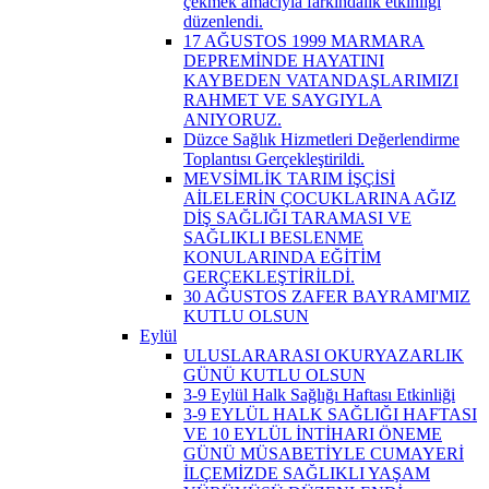
çekmek amacıyla farkındalık etkinliği
düzenlendi.
17 AĞUSTOS 1999 MARMARA
DEPREMİNDE HAYATINI
KAYBEDEN VATANDAŞLARIMIZI
RAHMET VE SAYGIYLA
ANIYORUZ.
Düzce Sağlık Hizmetleri Değerlendirme
Toplantısı Gerçekleştirildi.
MEVSİMLİK TARIM İŞÇİSİ
AİLELERİN ÇOCUKLARINA AĞIZ
DİŞ SAĞLIĞI TARAMASI VE
SAĞLIKLI BESLENME
KONULARINDA EĞİTİM
GERÇEKLEŞTİRİLDİ.
30 AĞUSTOS ZAFER BAYRAMI'MIZ
KUTLU OLSUN
Eylül
ULUSLARARASI OKURYAZARLIK
GÜNÜ KUTLU OLSUN
3-9 Eylül Halk Sağlığı Haftası Etkinliği
3-9 EYLÜL HALK SAĞLIĞI HAFTASI
VE 10 EYLÜL İNTİHARI ÖNEME
GÜNÜ MÜSABETİYLE CUMAYERİ
İLÇEMİZDE SAĞLIKLI YAŞAM