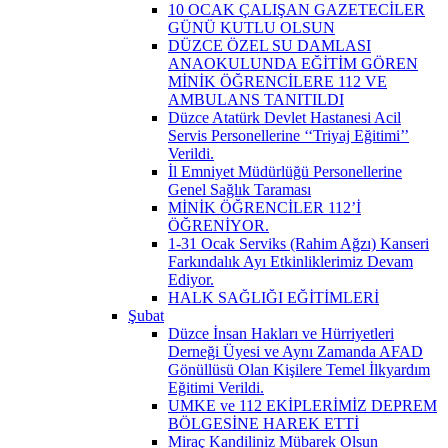
10 OCAK ÇALIŞAN GAZETECİLER
GÜNÜ KUTLU OLSUN
DÜZCE ÖZEL SU DAMLASI
ANAOKULUNDA EĞİTİM GÖREN
MİNİK ÖĞRENCİLERE 112 VE
AMBULANS TANITILDI
Düzce Atatürk Devlet Hastanesi Acil
Servis Personellerine ‘‘Triyaj Eğitimi’’
Verildi.
İl Emniyet Müdürlüğü Personellerine
Genel Sağlık Taraması
MİNİK ÖĞRENCİLER 112’İ
ÖĞRENİYOR.
1-31 Ocak Serviks (Rahim Ağzı) Kanseri
Farkındalık Ayı Etkinliklerimiz Devam
Ediyor.
HALK SAĞLIĞI EĞİTİMLERİ
Şubat
Düzce İnsan Hakları ve Hürriyetleri
Derneği Üyesi ve Aynı Zamanda AFAD
Gönüllüsü Olan Kişilere Temel İlkyardım
Eğitimi Verildi.
UMKE ve 112 EKİPLERİMİZ DEPREM
BÖLGESİNE HAREK ETTİ
Miraç Kandiliniz Mübarek Olsun