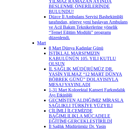
YILMAZ RAMAZAN AYINDA
BESLENME ÖNERİLERİNDE
BULUNDU!
Düzce İl Ambulans Servisi Başhekimliği
tarafından, göreve yeni başlayan Ambulans
ve Acil Bakım Teknikerlerine yönelik
“Temel Eğitim Modülü” programı
düzenlendi.
Mart
8 Mart Dünya Kadınlar Günü
İSTİKLAL MARŞI'MIZIN
KABULÜNÜN 105. YILI KUTLU
OLSUN
İL SAĞLIK MÜDÜRÜMÜZ DR.
YASİN YILMAZ “12 MART DÜNYA
BÖBREK GÜNÜ” DOLAYISIYLA
MESAJ YAYINLADI
1-31 Mart Kolorektal Kanseri Farkındalık
Ayı Etkinliği
GEÇMİŞTEN ALDIĞIMIZ MİRASLA
SAĞLIKLI TÜRKİYE YÜZYILI
ÇİLİMLİ İLÇEMİZDE
BAĞIMLILIKLA MÜCADELE
EĞİTİMİ GERÇEKLEŞTİRİLDİ
İl Sağlık Müdürümüz Dr. Yasin