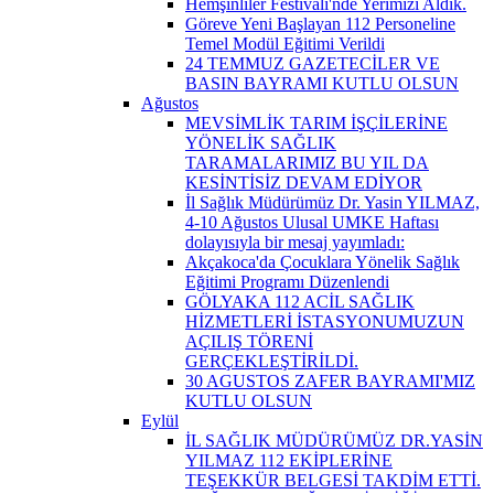
Hemşinliler Festivali'nde Yerimizi Aldık.
Göreve Yeni Başlayan 112 Personeline
Temel Modül Eğitimi Verildi
24 TEMMUZ GAZETECİLER VE
BASIN BAYRAMI KUTLU OLSUN
Ağustos
MEVSİMLİK TARIM İŞÇİLERİNE
YÖNELİK SAĞLIK
TARAMALARIMIZ BU YIL DA
KESİNTİSİZ DEVAM EDİYOR
İl Sağlık Müdürümüz Dr. Yasin YILMAZ,
4-10 Ağustos Ulusal UMKE Haftası
dolayısıyla bir mesaj yayımladı:
Akçakoca'da Çocuklara Yönelik Sağlık
Eğitimi Programı Düzenlendi
GÖLYAKA 112 ACİL SAĞLIK
HİZMETLERİ İSTASYONUMUZUN
AÇILIŞ TÖRENİ
GERÇEKLEŞTİRİLDİ.
30 AGUSTOS ZAFER BAYRAMI'MIZ
KUTLU OLSUN
Eylül
İL SAĞLIK MÜDÜRÜMÜZ DR.YASİN
YILMAZ 112 EKİPLERİNE
TEŞEKKÜR BELGESİ TAKDİM ETTİ.