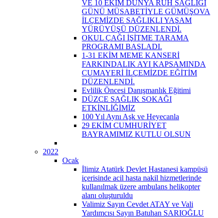
VE 10 EKİM DÜNYA RUH SAĞLIĞI
GÜNÜ MÜSABETİYLE GÜMÜŞOVA
İLÇEMİZDE SAĞLIKLI YAŞAM
YÜRÜYÜŞÜ DÜZENLENDİ.
OKUL ÇAĞI İŞİTME TARAMA
PROGRAMI BAŞLADI.
1-31 EKİM MEME KANSERİ
FARKINDALIK AYI KAPSAMINDA
CUMAYERİ İLÇEMİZDE EĞİTİM
DÜZENLENDİ.
Evlilik Öncesi Danışmanlık Eğitimi
DÜZCE SAĞLIK SOKAĞI
ETKİNLİĞİMİZ
100 Yıl Aynı Aşk ve Heyecanla
29 EKİM CUMHURİYET
BAYRAMIMIZ KUTLU OLSUN
2022
Ocak
İlimiz Atatürk Devlet Hastanesi kampüsü
içerisinde acil hasta nakil hizmetlerinde
kullanılmak üzere ambulans helikopter
alanı oluşturuldu
Valimiz Sayın Cevdet ATAY ve Vali
Yardımcısı Sayın Batuhan SARIOĞLU