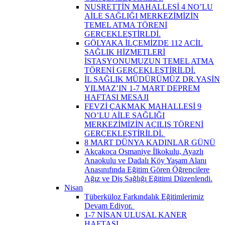
NUSRETTİN MAHALLESİ 4 NO’LU
AİLE SAĞLIĞI MERKEZİMİZİN
TEMEL ATMA TÖRENİ
GERÇEKLEŞTİRLDİ.
GÖLYAKA İLÇEMİZDE 112 ACİL
SAĞLIK HİZMETLERİ
İSTASYONUMUZUN TEMEL ATMA
TÖRENİ GERÇEKLEŞTİRİLDİ.
İL SAĞLIK MÜDÜRÜMÜZ DR.YASİN
YILMAZ’IN 1-7 MART DEPREM
HAFTASI MESAJI
FEVZİ ÇAKMAK MAHALLESİ 9
NO’LU AİLE SAĞLIĞI
MERKEZİMİZİN AÇILIŞ TÖRENİ
GERÇEKLEŞTİRİLDİ. ​
8 MART DÜNYA KADINLAR GÜNÜ
Akçakoca Osmaniye İlkokulu, Ayazlı
Anaokulu ve Dadalı Köy Yaşam Alanı
Anasınıfında Eğitim Gören Öğrencilere
Ağız ve Diş Sağlığı Eğitimi Düzenlendi.
Nisan
Tüberküloz Farkındalık Eğitimlerimiz
Devam Ediyor. ​
1-7 NİSAN ULUSAL KANER
HAFTASI