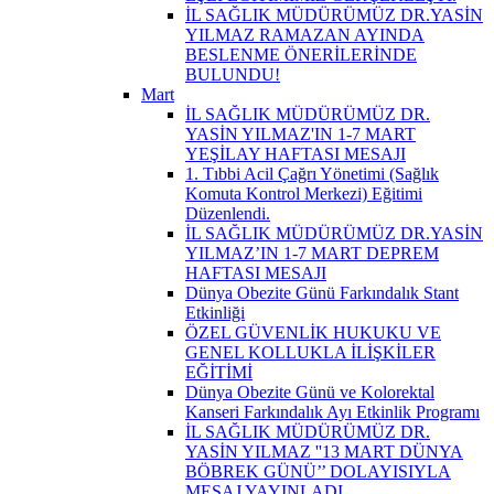
İL SAĞLIK MÜDÜRÜMÜZ DR.YASİN
YILMAZ RAMAZAN AYINDA
BESLENME ÖNERİLERİNDE
BULUNDU!
Mart
İL SAĞLIK MÜDÜRÜMÜZ DR.
YASİN YILMAZ'IN 1-7 MART
YEŞİLAY HAFTASI MESAJI
1. Tıbbi Acil Çağrı Yönetimi (Sağlık
Komuta Kontrol Merkezi) Eğitimi
Düzenlendi.
İL SAĞLIK MÜDÜRÜMÜZ DR.YASİN
YILMAZ’IN 1-7 MART DEPREM
HAFTASI MESAJI
Dünya Obezite Günü Farkındalık Stant
Etkinliği
ÖZEL GÜVENLİK HUKUKU VE
GENEL KOLLUKLA İLİŞKİLER
EĞİTİMİ
Dünya Obezite Günü ve Kolorektal
Kanseri Farkındalık Ayı Etkinlik Programı
İL SAĞLIK MÜDÜRÜMÜZ DR.
YASİN YILMAZ ''13 MART DÜNYA
BÖBREK GÜNÜ’’ DOLAYISIYLA
MESAJ YAYINLADI