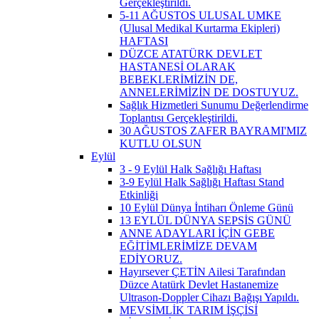
Gerçekleştirildi.
5-11 AĞUSTOS ULUSAL UMKE
(Ulusal Medikal Kurtarma Ekipleri)
HAFTASI
DÜZCE ATATÜRK DEVLET
HASTANESİ OLARAK
BEBEKLERİMİZİN DE,
ANNELERİMİZİN DE DOSTUYUZ.
Sağlık Hizmetleri Sunumu Değerlendirme
Toplantısı Gerçekleştirildi.
30 AĞUSTOS ZAFER BAYRAMI'MIZ
KUTLU OLSUN
Eylül
3 - 9 Eylül Halk Sağlığı Haftası
3-9 Eylül Halk Sağlığı Haftası Stand
Etkinliği
10 Eylül Dünya İntiharı Önleme Günü
13 EYLÜL DÜNYA SEPSİS GÜNÜ
ANNE ADAYLARI İÇİN GEBE
EĞİTİMLERİMİZE DEVAM
EDİYORUZ.
Hayırsever ÇETİN Ailesi Tarafından
Düzce Atatürk Devlet Hastanemize
Ultrason-Doppler Cihazı Bağışı Yapıldı.
MEVSİMLİK TARIM İŞÇİSİ