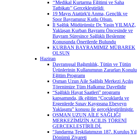
‘‘Medikal Kurtarma Eğitimi ve Saha
Tatbikatı’’ Gerçekleştirildi ​
19 Mayıs Atatürk'ü Anma, Gençlik ve
Spor Bayramınız Kutlu Olsun.
İl Sağlık Müdürümüz Dr. Yasin YILMAZ,
Yaklaşan Kurban Bayramı Öncesinde ve
Bayram Süresince Sağlıklı Beslenme
Konusunda Önerilerde Bulundu
KURBAN BAYRAMIMIZ MÜBAREK
OLSUN
Haziran
Davranışsal Bağımlılık, Tütün ve Tütün
Ürünlerinin Kullanımının Zararları Konulu
Eğitim Programı
Osman Uzun Aile Sağlığı Merkezi Açılış
Törenimize Tüm Halkımız Davetlidir
“Sağlıklı Hayat Saatleri” programı
kapsamında, ilk eğitim “Çocuklarda ve
Ergenlerde Sınav Kaygısına Ebeveyn
Yaklaşımı” konusu ile gerçekleştirilmiştir.
OSMAN UZUN AİLE SAĞLIĞI
MERKEZİMİZİN AÇILIŞ TÖRENİ
GERÇEKLEŞTİRİLDİ.
“Jandarma Teşkilatımızın 187. Kuruluş Yıl
Dönümü Ziyareti