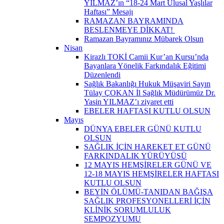
YILMAZ’ın “18-24 Mart Ulusal Yaşlılar
Haftası” Mesajı
RAMAZAN BAYRAMINDA
BESLENMEYE DİKKAT! ​
Ramazan Bayramınız Mübarek Olsun
Nisan
Kirazlı TOKİ Camii Kur’an Kursu’nda
Bayanlara Yönelik Farkındalık Eğitimi
Düzenlendi
Sağlık Bakanlığı Hukuk Müşaviri Sayın
Tülay ÇOKAN İl Sağlık Müdürümüz Dr.
Yasin YILMAZ’ı ziyaret etti
EBELER HAFTASI KUTLU OLSUN
Mayıs
DÜNYA EBELER GÜNÜ KUTLU
OLSUN
SAĞLIK İÇİN HAREKET ET GÜNÜ
FARKINDALIK YÜRÜYÜŞÜ
12 MAYIS HEMŞİRELER GÜNÜ VE
12-18 MAYIS HEMŞİRELER HAFTASI
KUTLU OLSUN
BEYİN ÖLÜMÜ-TANIDAN BAĞIŞA
SAĞLIK PROFESYONELLERİ İÇİN
KLİNİK SORUMLULUK
SEMPOZYUMU