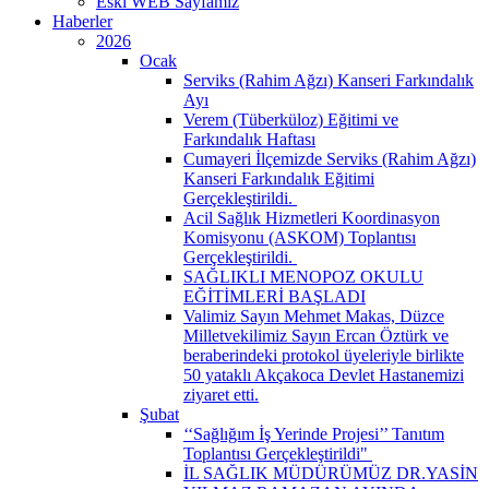
Eski WEB Sayfamız
Haberler
2026
Ocak
Serviks (Rahim Ağzı) Kanseri Farkındalık
Ayı
Verem (Tüberküloz) Eğitimi ve
Farkındalık Haftası
Cumayeri İlçemizde Serviks (Rahim Ağzı)
Kanseri Farkındalık Eğitimi
Gerçekleştirildi. ​
Acil Sağlık Hizmetleri Koordinasyon
Komisyonu (ASKOM) Toplantısı
Gerçekleştirildi. ​
SAĞLIKLI MENOPOZ OKULU
EĞİTİMLERİ BAŞLADI
Valimiz Sayın Mehmet Makas, Düzce
Milletvekilimiz Sayın Ercan Öztürk ve
beraberindeki protokol üyeleriyle birlikte
50 yataklı Akçakoca Devlet Hastanemizi
ziyaret etti.
Şubat
‘‘Sağlığım İş Yerinde Projesi’’ Tanıtım
Toplantısı Gerçekleştirildi" ​
İL SAĞLIK MÜDÜRÜMÜZ DR.YASİN