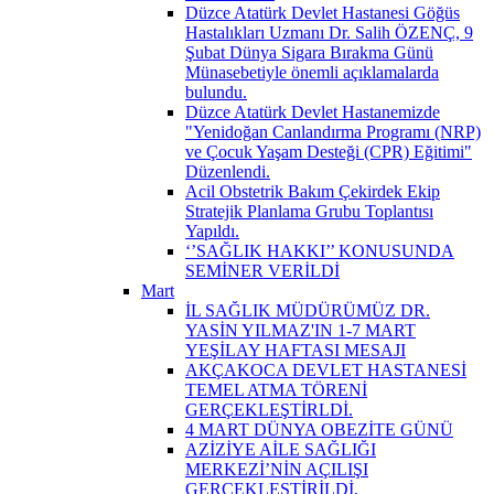
Düzce Atatürk Devlet Hastanesi Göğüs
Hastalıkları Uzmanı Dr. Salih ÖZENÇ, 9
Şubat Dünya Sigara Bırakma Günü
Münasebetiyle önemli açıklamalarda
bulundu.
Düzce Atatürk Devlet Hastanemizde
"Yenidoğan Canlandırma Programı (NRP)
ve Çocuk Yaşam Desteği (CPR) Eğitimi"
Düzenlendi.
Acil Obstetrik Bakım Çekirdek Ekip
Stratejik Planlama Grubu Toplantısı
Yapıldı.
‘’SAĞLIK HAKKI’’ KONUSUNDA
SEMİNER VERİLDİ
Mart
İL SAĞLIK MÜDÜRÜMÜZ DR.
YASİN YILMAZ'IN 1-7 MART
YEŞİLAY HAFTASI MESAJI
AKÇAKOCA DEVLET HASTANESİ
TEMEL ATMA TÖRENİ
GERÇEKLEŞTİRLDİ.
4 MART DÜNYA OBEZİTE GÜNÜ
AZİZİYE AİLE SAĞLIĞI
MERKEZİ’NİN AÇILIŞI
GERÇEKLEŞTİRİLDİ.