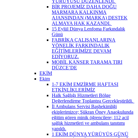
YÜRÜYÜŞÜ DÜZENLENDİ. ​
BİR PROJEMİZ DAHA DOĞU
MARMARA KALKINMA
AJANSINDAN (MARKA) DESTEK
ALMAYA HAK KAZANDI. ​
15 Eylül Dünya Lenfoma Farkındalık
Günü
FABRİKA ÇALIŞANLARINA
YÖNELİK FARKINDALIK
EĞİTİMLERİMİZE DEVAM
EDİYORUZ.
MOBİL KANSER TARAMA TIRI
DÜZCE’DE
EKİM
Ekim
1-7 EKİM EMZİRME HAFTASI
ETKİNLİKLERİMİZ
Halk Sağlığı Hizmetleri Bölge
Değerlendirme Toplantısı Gerçekleştirildi. ​
İl Ambulans Servisi Başhekimliği
ekiplerimizce; Şükran Öney Anaokulunda
eğitim gören minik öğrencilere; 112 acil
sağlık hizmetleri ve ambulans tanıtımı
yapıldı.
1 EKİM DÜNYA YÜRÜYÜŞ GÜNÜ