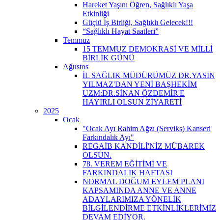
Hareket Yaşını Öğren, Sağlıklı Yaşa
Etkinliği
Güçlü İş Birliği, Sağlıklı Gelecek!!!
“Sağlıklı Hayat Saatleri”
Temmuz
15 TEMMUZ DEMOKRASİ VE MİLLİ
BİRLİK GÜNÜ
Ağustos
İL SAĞLIK MÜDÜRÜMÜZ DR.YASİN
YILMAZ'DAN YENİ BAŞHEKİM
UZM:DR.SİNAN ÖZDEMİR'E
HAYIRLI OLSUN ZİYARETİ
2025
Ocak
"Ocak Ayı Rahim Ağzı (Serviks) Kanseri
Farkındalık Ayı"
REGAİB KANDİLİ'NİZ MÜBAREK
OLSUN.
78. VEREM EĞİTİMİ VE
FARKINDALIK HAFTASI
NORMAL DOĞUM EYLEM PLANI
KAPSAMINDA ANNE VE ANNE
ADAYLARIMIZA YÖNELİK
BİLGİLENDİRME ETKİNLİKLERİMİZ
DEVAM EDİYOR.