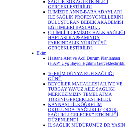
SAĞLIK SOKAĞI ETKİNLİĞİ
GERÇEKLEŞTİRİLDİ
İLİMİZDE ANNE-BABA ADAYLARI
İLE SAĞLIK PROFESYONELLERİNİ
BULUŞTURAN BEBEK AKADEMİSİ
EĞİTİMLERİ BAŞLADI…
ÇİLİMLİ İLÇEMİZDE HALK SAĞLIĞI
HAFTASI KAPSAMINDA
FARKINDALIK YÜRÜYÜŞÜ
GERÇEKLEŞTİRİLDİ.
Ekim
Hastane Afet ve Acil Durum Planlaması
(HAP) Uygulayıcı Eğitimi Gerçekleştirildi.
10 EKİM DÜNYA RUH SAĞLIĞI
GÜNÜ
BEYCİLER MAHALLESİ AİLİYE VE
TURGAY YAVUZ AİLE SAĞLIĞI
MERKEZİMİZİN TEMEL ATMA
TÖRENİ GERÇEKLEŞTİRİLDİ.
KAYNAŞLI İLKÖĞRETİM
OKULUNDA “SAĞLIKLI ÇOCUK,
SAĞLIKLI GELECEK” ETKİNLİĞİ
DÜZENLENDİ
İL SAĞLIK MÜDÜRÜMÜZ DR.YASİN