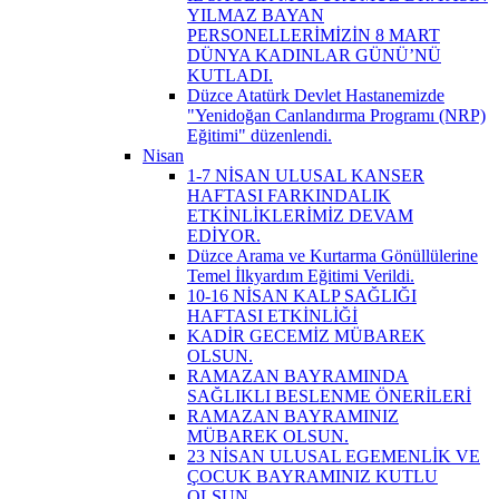
YILMAZ BAYAN
PERSONELLERİMİZİN 8 MART
DÜNYA KADINLAR GÜNÜ’NÜ
KUTLADI.
Düzce Atatürk Devlet Hastanemizde
"Yenidoğan Canlandırma Programı (NRP)
Eğitimi" düzenlendi.
Nisan
1-7 NİSAN ULUSAL KANSER
HAFTASI FARKINDALIK
ETKİNLİKLERİMİZ DEVAM
EDİYOR.
Düzce Arama ve Kurtarma Gönüllülerine
Temel İlkyardım Eğitimi Verildi.
10-16 NİSAN KALP SAĞLIĞI
HAFTASI ETKİNLİĞİ
KADİR GECEMİZ MÜBAREK
OLSUN.
RAMAZAN BAYRAMINDA
SAĞLIKLI BESLENME ÖNERİLERİ
RAMAZAN BAYRAMINIZ
MÜBAREK OLSUN.
23 NİSAN ULUSAL EGEMENLİK VE
ÇOCUK BAYRAMINIZ KUTLU
OLSUN.