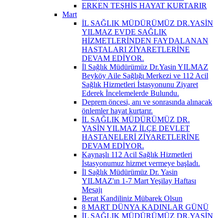
ERKEN TEŞHİS HAYAT KURTARIR
Mart
İL SAĞLIK MÜDÜRÜMÜZ DR.YASİN
YILMAZ EVDE SAĞLIK
HİZMETLERİNDEN FAYDALANAN
HASTALARI ZİYARETLERİNE
DEVAM EDİYOR.
İl Sağlık Müdürümüz Dr.Yasin YILMAZ
Beyköy Aile Sağlığı Merkezi ve 112 Acil
Sağlık Hizmetleri İstasyonunu Ziyaret
Ederek İncelemelerde Bulundu.
Deprem öncesi, anı ve sonrasında alınacak
önlemler hayat kurtarır.
İL SAĞLIK MÜDÜRÜMÜZ DR.
YASİN YILMAZ İLÇE DEVLET
HASTANELERİ ZİYARETLERİNE
DEVAM EDİYOR.
Kaynaşlı 112 Acil Sağlık Hizmetleri
İstasyonumuz hizmet vermeye başladı.
İl Sağlık Müdürümüz Dr. Yasin
YILMAZ'ın 1-7 Mart Yeşilay Haftası
Mesajı
Berat Kandiliniz Mübarek Olsun
8 MART DÜNYA KADINLAR GÜNÜ
İL SAĞLIK MÜDÜRÜMÜZ DR.YASİN