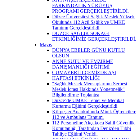
FARKINDALIK YÜRÜYÜŞ
PROGRAMI GERÇEKLEŞTİRİLDİ.
Düzce Üniversitesi Sağlık Meslek Yüksek
Okulunda 112 Acil Sağlık ve UMKE
Tanıtımı Gerçekleştirildi.
DÜZCE SAĞLIK SOKAĞI
ETKİNLİĞİMİZ GERÇEKLEŞTİRİLDİ.
Mayıs
DÜNYA EBELER GÜNÜ KUTLU
OLSUN
ANNE SÜTÜ VE EMZİRME
DANIŞMANLIĞI EĞİTİMİ
CUMAYERİ İLÇEMİZDE AŞI
HAFTASI ETKİNLİĞİ
"Sağlık Meslek Mensuplarının Serbest
Meslek İcrası Hakkında Yönetmelik"
Bilgilendirme Toplantısı
Düzce’de UMKE Temel ve Medikal
Kurtarma Eğitimi Gerçekleştirildi
Körpeşler Anaokulunda Minik Öğrencilere
112 ve Ambulans Tanıtımı
112 Personeline Akçakoca Sahil Güvenlik
Komutanlığı Tarafından Denizden Tıbbi
Tahliye Eğitimi Verildi.