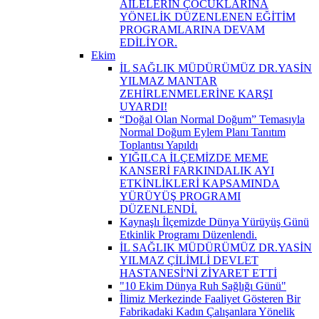
AİLELERİN ÇOCUKLARINA
YÖNELİK DÜZENLENEN EĞİTİM
PROGRAMLARINA DEVAM
EDİLİYOR.
Ekim
İL SAĞLIK MÜDÜRÜMÜZ DR.YASİN
YILMAZ MANTAR
ZEHİRLENMELERİNE KARŞI
UYARDI!
“Doğal Olan Normal Doğum” Temasıyla
Normal Doğum Eylem Planı Tanıtım
Toplantısı Yapıldı
YIĞILCA İLÇEMİZDE MEME
KANSERİ FARKINDALIK AYI
ETKİNLİKLERİ KAPSAMINDA
YÜRÜYÜŞ PROGRAMI
DÜZENLENDİ.
Kaynaşlı İlçemizde Dünya Yürüyüş Günü
Etkinlik Programı Düzenlendi.
İL SAĞLIK MÜDÜRÜMÜZ DR.YASİN
YILMAZ ÇİLİMLİ DEVLET
HASTANESİ'Nİ ZİYARET ETTİ
"10 Ekim Dünya Ruh Sağlığı Günü"
İlimiz Merkezinde Faaliyet Gösteren Bir
Fabrikadaki Kadın Çalışanlara Yönelik