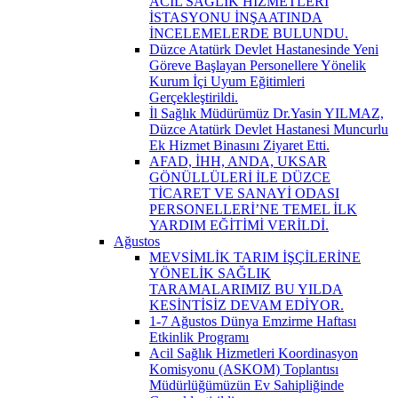
ACİL SAĞLIK HİZMETLERİ
İSTASYONU İNŞAATINDA
İNCELEMELERDE BULUNDU.
Düzce Atatürk Devlet Hastanesinde Yeni
Göreve Başlayan Personellere Yönelik
Kurum İçi Uyum Eğitimleri
Gerçekleştirildi.
İl Sağlık Müdürümüz Dr.Yasin YILMAZ,
Düzce Atatürk Devlet Hastanesi Muncurlu
Ek Hizmet Binasını Ziyaret Etti.
AFAD, İHH, ANDA, UKSAR
GÖNÜLLÜLERİ İLE DÜZCE
TİCARET VE SANAYİ ODASI
PERSONELLERİ’NE TEMEL İLK
YARDIM EĞİTİMİ VERİLDİ.
Ağustos
MEVSİMLİK TARIM İŞÇİLERİNE
YÖNELİK SAĞLIK
TARAMALARIMIZ BU YILDA
KESİNTİSİZ DEVAM EDİYOR.
1-7 Ağustos Dünya Emzirme Haftası
Etkinlik Programı
Acil Sağlık Hizmetleri Koordinasyon
Komisyonu (ASKOM) Toplantısı
Müdürlüğümüzün Ev Sahipliğinde