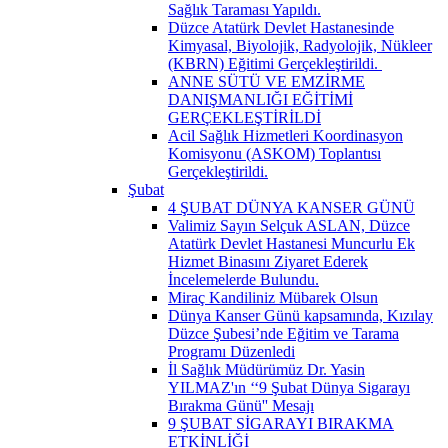
Sağlık Taraması Yapıldı.
Düzce Atatürk Devlet Hastanesinde
Kimyasal, Biyolojik, Radyolojik, Nükleer
(KBRN) Eğitimi Gerçekleştirildi. ​
ANNE SÜTÜ VE EMZİRME
DANIŞMANLIĞI EĞİTİMİ
GERÇEKLEŞTİRİLDİ
Acil Sağlık Hizmetleri Koordinasyon
Komisyonu (ASKOM) Toplantısı
Gerçekleştirildi.
Şubat
4 ŞUBAT DÜNYA KANSER GÜNÜ
Valimiz Sayın Selçuk ASLAN, Düzce
Atatürk Devlet Hastanesi Muncurlu Ek
Hizmet Binasını Ziyaret Ederek
İncelemelerde Bulundu.
Miraç Kandiliniz Mübarek Olsun
Dünya Kanser Günü kapsamında, Kızılay
Düzce Şubesi’nde Eğitim ve Tarama
Programı Düzenledi
İl Sağlık Müdürümüz Dr. Yasin
YILMAZ'ın ‘‘9 Şubat Dünya Sigarayı
Bırakma Günü'' Mesajı
9 ŞUBAT SİGARAYI BIRAKMA
ETKİNLİĞİ