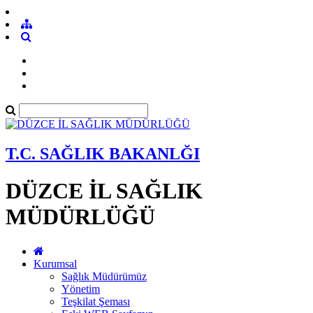
T.C. SAĞLIK BAKANLĞI
DÜZCE İL SAĞLIK
MÜDÜRLÜĞÜ
Kurumsal
Sağlık Müdürümüz
Yönetim
Teşkilat Şeması