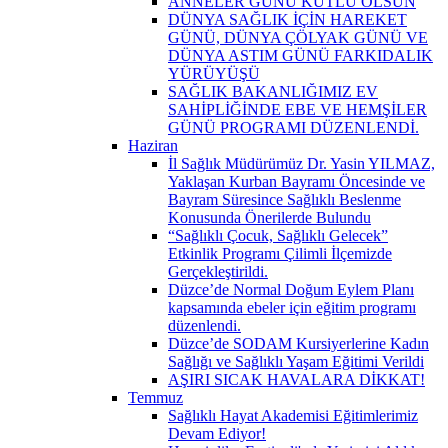
ANNELER GÜNÜ KUTLU OLSUN
DÜNYA SAĞLIK İÇİN HAREKET
GÜNÜ, DÜNYA ÇÖLYAK GÜNÜ VE
DÜNYA ASTIM GÜNÜ FARKIDALIK
YÜRÜYÜŞÜ
SAĞLIK BAKANLIĞIMIZ EV
SAHİPLİĞİNDE EBE VE HEMŞİLER
GÜNÜ PROGRAMI DÜZENLENDİ.
Haziran
İl Sağlık Müdürümüz Dr. Yasin YILMAZ,
Yaklaşan Kurban Bayramı Öncesinde ve
Bayram Süresince Sağlıklı Beslenme
Konusunda Önerilerde Bulundu
“Sağlıklı Çocuk, Sağlıklı Gelecek”
Etkinlik Programı Çilimli İlçemizde
Gerçekleştirildi.
Düzce’de Normal Doğum Eylem Planı
kapsamında ebeler için eğitim programı
düzenlendi.
Düzce’de SODAM Kursiyerlerine Kadın
Sağlığı ve Sağlıklı Yaşam Eğitimi Verildi
AŞIRI SICAK HAVALARA DİKKAT!
Temmuz
Sağlıklı Hayat Akademisi Eğitimlerimiz
Devam Ediyor!