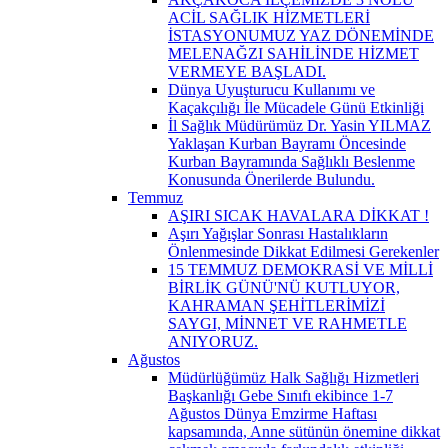
ACİL SAĞLIK HİZMETLERİ
İSTASYONUMUZ YAZ DÖNEMİNDE
MELENAĞZI SAHİLİNDE HİZMET
VERMEYE BAŞLADI.
Dünya Uyuşturucu Kullanımı ve
Kaçakçılığı İle Mücadele Günü Etkinliği
İl Sağlık Müdürümüz Dr. Yasin YILMAZ
Yaklaşan Kurban Bayramı Öncesinde
Kurban Bayramında Sağlıklı Beslenme
Konusunda Önerilerde Bulundu.
Temmuz
AŞIRI SICAK HAVALARA DİKKAT !
Aşırı Yağışlar Sonrası Hastalıkların
Önlenmesinde Dikkat Edilmesi Gerekenler
15 TEMMUZ DEMOKRASİ VE MİLLİ
BİRLİK GÜNÜ'NÜ KUTLUYOR,
KAHRAMAN ŞEHİTLERİMİZİ
SAYGI, MİNNET VE RAHMETLE
ANIYORUZ.
Ağustos
Müdürlüğümüz Halk Sağlığı Hizmetleri
Başkanlığı Gebe Sınıfı ekibince 1-7
Ağustos Dünya Emzirme Haftası
kapsamında, Anne sütünün önemine dikkat