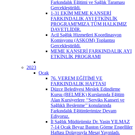
Farkındalık Eğitimi ve Sağlık Taraması
Gerçekleştirildi.
1-31 EKİM MEME KANSERİ
FARKINDALIK AYI ETKİNLİK
PROGRAMI'MIZA TÜM HALKIMIZ
DAVETLİDİR.
Acil Sağlık Hizmetleri Koordinasyon
Komisyonu (ASKOM) Toplantısı
Gerçekleştirildi.
MEME KANSERİ FARKINDALIK AYI
ETKİNLİK PROGRAMI
2023
Ocak
76. VEREM EĞİTİMİ VE
FARKINDALIK HAFTASI
Düzce Belediyesi Meslek Edindirme
Kursu (BELMEK) Kurslarında Eğitim
Alan Kursiyerlere ‘‘Serviks Kanseri ve
Sağlıklı Beslenme’’ konularında
Farkındalık Eğitimlerimize Devam
Ediyoruz.
İl Sağlık Müdürümüz Dr. Yasin YILMAZ
7-14 Ocak Beyaz Baston Görme Engelliler
Haftası Dolayısıyla Mesaj Yayınladı.