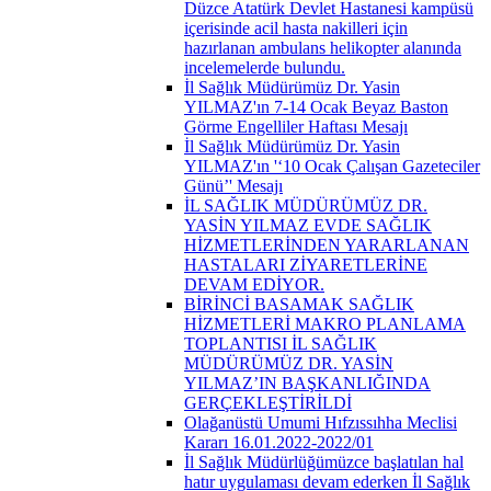
Düzce Atatürk Devlet Hastanesi kampüsü
içerisinde acil hasta nakilleri için
hazırlanan ambulans helikopter alanında
incelemelerde bulundu.
İl Sağlık Müdürümüz Dr. Yasin
YILMAZ'ın 7-14 Ocak Beyaz Baston
Görme Engelliler Haftası Mesajı
İl Sağlık Müdürümüz Dr. Yasin
YILMAZ'ın '‘10 Ocak Çalışan Gazeteciler
Günü’' Mesajı
İL SAĞLIK MÜDÜRÜMÜZ DR.
YASİN YILMAZ EVDE SAĞLIK
HİZMETLERİNDEN YARARLANAN
HASTALARI ZİYARETLERİNE
DEVAM EDİYOR.
BİRİNCİ BASAMAK SAĞLIK
HİZMETLERİ MAKRO PLANLAMA
TOPLANTISI İL SAĞLIK
MÜDÜRÜMÜZ DR. YASİN
YILMAZ’IN BAŞKANLIĞINDA
GERÇEKLEŞTİRİLDİ
Olağanüstü Umumi Hıfzıssıhha Meclisi
Kararı 16.01.2022-2022/01
İl Sağlık Müdürlüğümüzce başlatılan hal
hatır uygulaması devam ederken İl Sağlık