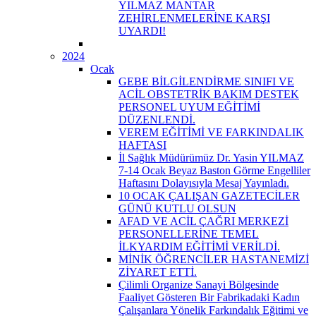
YILMAZ MANTAR
ZEHİRLENMELERİNE KARŞI
UYARDI!
2024
Ocak
GEBE BİLGİLENDİRME SINIFI VE
ACİL OBSTETRİK BAKIM DESTEK
PERSONEL UYUM EĞİTİMİ
DÜZENLENDİ.
VEREM EĞİTİMİ VE FARKINDALIK
HAFTASI
İl Sağlık Müdürümüz Dr. Yasin YILMAZ
7-14 Ocak Beyaz Baston Görme Engelliler
Haftasını Dolayısıyla Mesaj Yayınladı.
10 OCAK ÇALIŞAN GAZETECİLER
GÜNÜ KUTLU OLSUN
AFAD VE ACİL ÇAĞRI MERKEZİ
PERSONELLERİNE TEMEL
İLKYARDIM EĞİTİMİ VERİLDİ.
MİNİK ÖĞRENCİLER HASTANEMİZİ
ZİYARET ETTİ.
Çilimli Organize Sanayi Bölgesinde
Faaliyet Gösteren Bir Fabrikadaki Kadın
Çalışanlara Yönelik Farkındalık Eğitimi ve