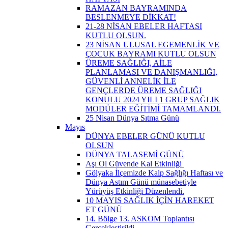
RAMAZAN BAYRAMINDA
BESLENMEYE DİKKAT!
21-28 NİSAN EBELER HAFTASI
KUTLU OLSUN.
23 NİSAN ULUSAL EGEMENLİK VE
ÇOCUK BAYRAMI KUTLU OLSUN
ÜREME SAĞLIĞI, AİLE
PLANLAMASI VE DANIŞMANLIĞI,
GÜVENLİ ANNELİK İLE
GENÇLERDE ÜREME SAĞLIĞI
KONULU 2024 YILI 1 GRUP SAĞLIK
MODÜLER EĞİTİMİ TAMAMLANDI.
25 Nisan Dünya Sıtma Günü
Mayıs
DÜNYA EBELER GÜNÜ KUTLU
OLSUN
DÜNYA TALASEMİ GÜNÜ
Aşı Ol Güvende Kal Etkinliği ​
Gölyaka İlçemizde Kalp Sağlığı Haftası ve
Dünya Astım Günü münasebetiyle
Yürüyüş Etkinliği Düzenlendi.
10 MAYIS SAĞLIK İÇİN HAREKET
ET GÜNÜ
14. Bölge 13. ASKOM Toplantısı
Gerçekleştirildi.