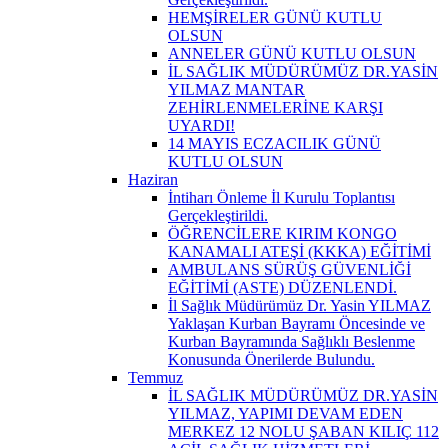
HEMŞİRELER GÜNÜ KUTLU
OLSUN
ANNELER GÜNÜ KUTLU OLSUN
İL SAĞLIK MÜDÜRÜMÜZ DR.YASİN
YILMAZ MANTAR
ZEHİRLENMELERİNE KARŞI
UYARDI!
14 MAYIS ECZACILIK GÜNÜ
KUTLU OLSUN
Haziran
İntiharı Önleme İl Kurulu Toplantısı
Gerçekleştirildi.
ÖĞRENCİLERE KIRIM KONGO
KANAMALI ATEŞİ (KKKA) EĞİTİMİ
AMBULANS SÜRÜŞ GÜVENLİĞİ
EĞİTİMİ (ASTE) DÜZENLENDİ.
İl Sağlık Müdürümüz Dr. Yasin YILMAZ
Yaklaşan Kurban Bayramı Öncesinde ve
Kurban Bayramında Sağlıklı Beslenme
Konusunda Önerilerde Bulundu.
Temmuz
İL SAĞLIK MÜDÜRÜMÜZ DR.YASİN
YILMAZ, YAPIMI DEVAM EDEN
MERKEZ 12 NOLU ŞABAN KILIÇ 112