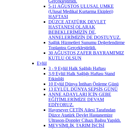
Gerçekleştirildi.
5-11 AĞUSTOS ULUSAL UMKE
(Ulusal Medikal Kurtarma Ekipleri)
HAFTASI
DÜZCE ATATÜRK DEVLET
HASTANESİ OLARAK
BEBEKLERİMİZİN DE,
ANNELERİMİZİN DE DOSTUYUZ.
Sağlık Hizmetleri Sunumu Değerlendirme
Toplantısı Gerçekleştirildi.
30 AĞUSTOS ZAFER BAYRAMI'MIZ
KUTLU OLSUN
Eylül
3 - 9 Eylül Halk Sağlığı Haftası
3-9 Eylül Halk Sağlığı Haftası Stand
Etkinliği
10 Eylül Dünya İntiharı Önleme Günü
13 EYLÜL DÜNYA SEPSİS GÜNÜ
ANNE ADAYLARI İÇİN GEBE
EĞİTİMLERİMİZE DEVAM
EDİYORUZ.
Hayırsever ÇETİN Ailesi Tarafından
Düzce Atatürk Devlet Hastanemize
Ultrason-Doppler Cihazı Bağışı Yapıldı.
MEVSİMLİK TARIM İŞÇİSİ