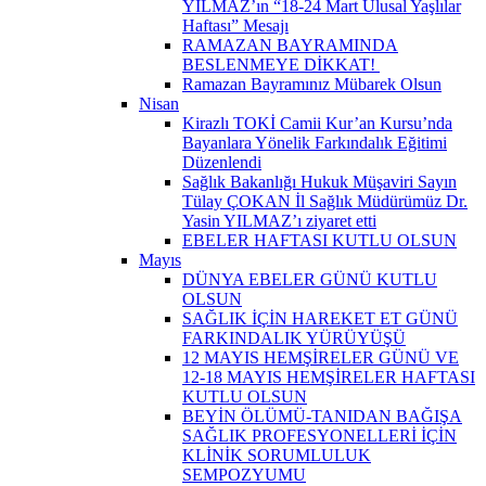
YILMAZ’ın “18-24 Mart Ulusal Yaşlılar
Haftası” Mesajı
RAMAZAN BAYRAMINDA
BESLENMEYE DİKKAT! ​
Ramazan Bayramınız Mübarek Olsun
Nisan
Kirazlı TOKİ Camii Kur’an Kursu’nda
Bayanlara Yönelik Farkındalık Eğitimi
Düzenlendi
Sağlık Bakanlığı Hukuk Müşaviri Sayın
Tülay ÇOKAN İl Sağlık Müdürümüz Dr.
Yasin YILMAZ’ı ziyaret etti
EBELER HAFTASI KUTLU OLSUN
Mayıs
DÜNYA EBELER GÜNÜ KUTLU
OLSUN
SAĞLIK İÇİN HAREKET ET GÜNÜ
FARKINDALIK YÜRÜYÜŞÜ
12 MAYIS HEMŞİRELER GÜNÜ VE
12-18 MAYIS HEMŞİRELER HAFTASI
KUTLU OLSUN
BEYİN ÖLÜMÜ-TANIDAN BAĞIŞA
SAĞLIK PROFESYONELLERİ İÇİN
KLİNİK SORUMLULUK
SEMPOZYUMU