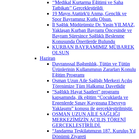
‘‘Medikal Kurtarma Eğitimi ve Saha
Tatbikatı’’ Gerçekleştirildi ​
19 Mayıs Atatürk'ü Anma, Gençlik ve
Spor Bayramınız Kutlu Olsun.
İl Sağlık Müdürümüz Dr. Yasin YILMAZ,
Yaklaşan Kurban Bayramı Öncesinde ve
Bayram Süresince Sağlıklı Beslenme
Konusunda Önerilerde Bulundu
KURBAN BAYRAMIMIZ MÜBAREK
OLSUN
Haziran
Davranışsal Bağımlılık, Tütün ve Tütün
Ürünlerinin Kullanımının Zararları Konulu
Eğitim Programı
Osman Uzun Aile Sağlığı Merkezi Açılış
Törenimize Tüm Halkımız Davetlidir
“Sağlıklı Hayat Saatleri” programı
kapsamında, ilk eğitim “Çocuklarda ve
Ergenlerde Sınav Kaygısına Ebeveyn
Yaklaşımı” konusu ile gerçekleştirilmiştir.
OSMAN UZUN AİLE SAĞLIĞI
MERKEZİMİZİN AÇILIŞ TÖRENİ
GERÇEKLEŞTİRİLDİ.
“Jandarma Teşkilatımızın 187. Kuruluş Yıl
Dönümü Ziyareti