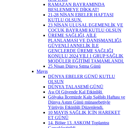
RAMAZAN BAYRAMINDA
BESLENMEYE DİKKAT!
21-28 NİSAN EBELER HAFTASI
KUTLU OLSUN.
23 NİSAN ULUSAL EGEMENLİK VE
ÇOCUK BAYRAMI KUTLU OLSUN
ÜREME SAĞLIĞI, AİLE
PLANLAMASI VE DANIŞMANLIĞI,
GÜVENLİ ANNELİK İLE
GENÇLERDE ÜREME SAĞLIĞI
KONULU 2024 YILI 1 GRUP SAĞLIK
MODÜLER EĞİTİMİ TAMAMLANDI.
25 Nisan Dünya Sıtma Günü
Mayıs
DÜNYA EBELER GÜNÜ KUTLU
OLSUN
DÜNYA TALASEMİ GÜNÜ
Aşı Ol Güvende Kal Etkinliği ​
Gölyaka İlçemizde Kalp Sağlığı Haftası ve
Dünya Astım Günü münasebetiyle
Yürüyüş Etkinliği Düzenlendi.
10 MAYIS SAĞLIK İÇİN HAREKET
ET GÜNÜ
14. Bölge 13. ASKOM Toplantısı
Gerçekleştirildi.