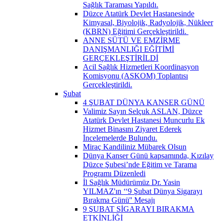
Sağlık Taraması Yapıldı.
Düzce Atatürk Devlet Hastanesinde
Kimyasal, Biyolojik, Radyolojik, Nükleer
(KBRN) Eğitimi Gerçekleştirildi. ​
ANNE SÜTÜ VE EMZİRME
DANIŞMANLIĞI EĞİTİMİ
GERÇEKLEŞTİRİLDİ
Acil Sağlık Hizmetleri Koordinasyon
Komisyonu (ASKOM) Toplantısı
Gerçekleştirildi.
Şubat
4 ŞUBAT DÜNYA KANSER GÜNÜ
Valimiz Sayın Selçuk ASLAN, Düzce
Atatürk Devlet Hastanesi Muncurlu Ek
Hizmet Binasını Ziyaret Ederek
İncelemelerde Bulundu.
Miraç Kandiliniz Mübarek Olsun
Dünya Kanser Günü kapsamında, Kızılay
Düzce Şubesi’nde Eğitim ve Tarama
Programı Düzenledi
İl Sağlık Müdürümüz Dr. Yasin
YILMAZ'ın ‘‘9 Şubat Dünya Sigarayı
Bırakma Günü'' Mesajı
9 ŞUBAT SİGARAYI BIRAKMA
ETKİNLİĞİ