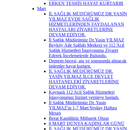
ERKEN TEŞHİS HAYAT KURTARIR
Mart
İL SAĞLIK MÜDÜRÜMÜZ DR.YASİN
YILMAZ EVDE SAĞLIK
HİZMETLERİNDEN FAYDALANAN
HASTALARI ZİYARETLERİNE
DEVAM EDİYOR.
İl Sağlık Müdürümüz Dr.Yasin YILMAZ
Beyköy Aile Sağlığı Merkezi ve 112 Acil
Sağlık Hizmetleri İstasyonunu Ziyaret
Ederek İncelemelerde Bulundu.
Deprem öncesi, anı ve sonrasında alınacak
önlemler hayat kurtarır.
İL SAĞLIK MÜDÜRÜMÜZ DR.
YASİN YILMAZ İLÇE DEVLET
HASTANELERİ ZİYARETLERİNE
DEVAM EDİYOR.
Kaynaşlı 112 Acil Sağlık Hizmetleri
İstasyonumuz hizmet vermeye başladı.
İl Sağlık Müdürümüz Dr. Yasin
YILMAZ'ın 1-7 Mart Yeşilay Haftası
Mesajı
Berat Kandiliniz Mübarek Olsun
8 MART DÜNYA KADINLAR GÜNÜ
İL SAĞLIK MÜDÜRÜMÜZ DR.YASİN