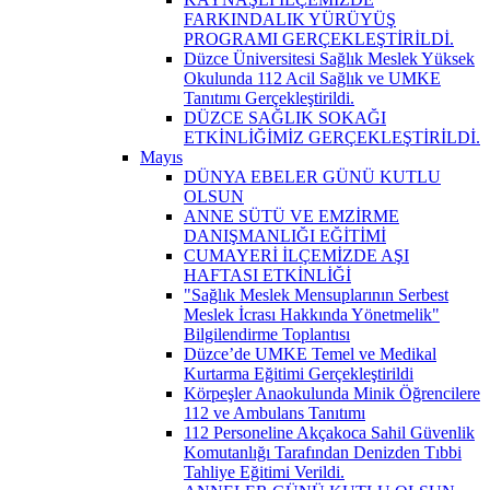
FARKINDALIK YÜRÜYÜŞ
PROGRAMI GERÇEKLEŞTİRİLDİ.
Düzce Üniversitesi Sağlık Meslek Yüksek
Okulunda 112 Acil Sağlık ve UMKE
Tanıtımı Gerçekleştirildi.
DÜZCE SAĞLIK SOKAĞI
ETKİNLİĞİMİZ GERÇEKLEŞTİRİLDİ.
Mayıs
DÜNYA EBELER GÜNÜ KUTLU
OLSUN
ANNE SÜTÜ VE EMZİRME
DANIŞMANLIĞI EĞİTİMİ
CUMAYERİ İLÇEMİZDE AŞI
HAFTASI ETKİNLİĞİ
"Sağlık Meslek Mensuplarının Serbest
Meslek İcrası Hakkında Yönetmelik"
Bilgilendirme Toplantısı
Düzce’de UMKE Temel ve Medikal
Kurtarma Eğitimi Gerçekleştirildi
Körpeşler Anaokulunda Minik Öğrencilere
112 ve Ambulans Tanıtımı
112 Personeline Akçakoca Sahil Güvenlik
Komutanlığı Tarafından Denizden Tıbbi
Tahliye Eğitimi Verildi.