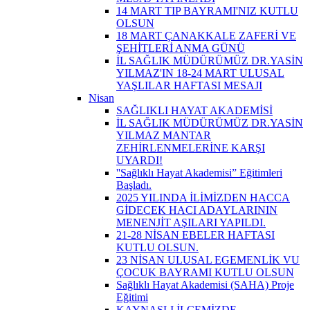
14 MART TIP BAYRAMI'NIZ KUTLU
OLSUN
18 MART ÇANAKKALE ZAFERİ VE
ŞEHİTLERİ ANMA GÜNÜ
İL SAĞLIK MÜDÜRÜMÜZ DR.YASİN
YILMAZ'IN 18-24 MART ULUSAL
YAŞLILAR HAFTASI MESAJI
Nisan
SAĞLIKLI HAYAT AKADEMİSİ
İL SAĞLIK MÜDÜRÜMÜZ DR.YASİN
YILMAZ MANTAR
ZEHİRLENMELERİNE KARŞI
UYARDI!
''Sağlıklı Hayat Akademisi” Eğitimleri
Başladı.
2025 YILINDA İLİMİZDEN HACCA
GİDECEK HACI ADAYLARININ
MENENJİT AŞILARI YAPILDI.
21-28 NİSAN EBELER HAFTASI
KUTLU OLSUN.
23 NİSAN ULUSAL EGEMENLİK VU
ÇOCUK BAYRAMI KUTLU OLSUN
Sağlıklı Hayat Akademisi (SAHA) Proje
Eğitimi
KAYNAŞLI İLÇEMİZDE