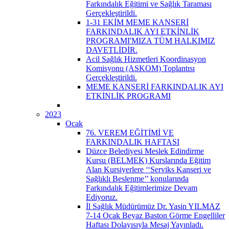
Farkındalık Eğitimi ve Sağlık Taraması
Gerçekleştirildi.
1-31 EKİM MEME KANSERİ
FARKINDALIK AYI ETKİNLİK
PROGRAMI'MIZA TÜM HALKIMIZ
DAVETLİDİR.
Acil Sağlık Hizmetleri Koordinasyon
Komisyonu (ASKOM) Toplantısı
Gerçekleştirildi.
MEME KANSERİ FARKINDALIK AYI
ETKİNLİK PROGRAMI
2023
Ocak
76. VEREM EĞİTİMİ VE
FARKINDALIK HAFTASI
Düzce Belediyesi Meslek Edindirme
Kursu (BELMEK) Kurslarında Eğitim
Alan Kursiyerlere ‘‘Serviks Kanseri ve
Sağlıklı Beslenme’’ konularında
Farkındalık Eğitimlerimize Devam
Ediyoruz.
İl Sağlık Müdürümüz Dr. Yasin YILMAZ
7-14 Ocak Beyaz Baston Görme Engelliler
Haftası Dolayısıyla Mesaj Yayınladı.