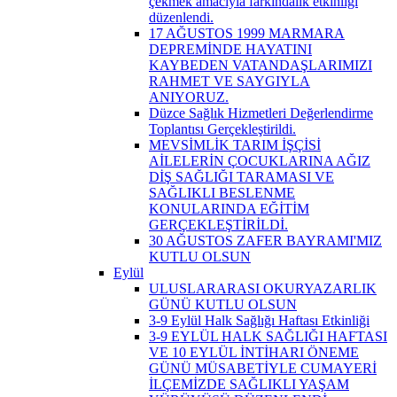
çekmek amacıyla farkındalık etkinliği
düzenlendi.
17 AĞUSTOS 1999 MARMARA
DEPREMİNDE HAYATINI
KAYBEDEN VATANDAŞLARIMIZI
RAHMET VE SAYGIYLA
ANIYORUZ.
Düzce Sağlık Hizmetleri Değerlendirme
Toplantısı Gerçekleştirildi.
MEVSİMLİK TARIM İŞÇİSİ
AİLELERİN ÇOCUKLARINA AĞIZ
DİŞ SAĞLIĞI TARAMASI VE
SAĞLIKLI BESLENME
KONULARINDA EĞİTİM
GERÇEKLEŞTİRİLDİ.
30 AĞUSTOS ZAFER BAYRAMI'MIZ
KUTLU OLSUN
Eylül
ULUSLARARASI OKURYAZARLIK
GÜNÜ KUTLU OLSUN
3-9 Eylül Halk Sağlığı Haftası Etkinliği
3-9 EYLÜL HALK SAĞLIĞI HAFTASI
VE 10 EYLÜL İNTİHARI ÖNEME
GÜNÜ MÜSABETİYLE CUMAYERİ
İLÇEMİZDE SAĞLIKLI YAŞAM