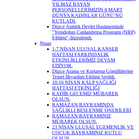
YILMAZ BAYAN
PERSONELLERİMİZİN 8 MART
DÜNYA KADINLAR GÜNÜ’NÜ
KUTLADI.
Düzce Atatürk Devlet Hastanemizde
"Yenidoğan Canlandırma Programı (NRP)
Eğitimi" düzenlendi.
Nisan
1-7 NİSAN ULUSAL KANSER
HAFTASI FARKINDALIK
ETKİNLİKLERİMİZ DEVAM
EDİYOR.
Düzce Arama ve Kurtarma Gönüllülerine
Temel İlkyardım Eğitimi Verildi.
10-16 NİSAN KALP SAĞLIĞI
HAFTASI ETKİNLİĞİ
KADİR GECEMİZ MÜBAREK
OLSUN.
RAMAZAN BAYRAMINDA
SAĞLIKLI BESLENME ÖNERİLERİ
RAMAZAN BAYRAMINIZ
MÜBAREK OLSUN.
23 NİSAN ULUSAL EGEMENLİK VE
ÇOCUK BAYRAMINIZ KUTLU
OLSUN.