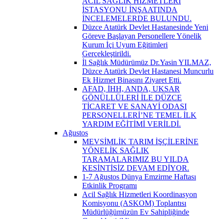
ACİL SAĞLIK HİZMETLERİ
İSTASYONU İNŞAATINDA
İNCELEMELERDE BULUNDU.
Düzce Atatürk Devlet Hastanesinde Yeni
Göreve Başlayan Personellere Yönelik
Kurum İçi Uyum Eğitimleri
Gerçekleştirildi.
İl Sağlık Müdürümüz Dr.Yasin YILMAZ,
Düzce Atatürk Devlet Hastanesi Muncurlu
Ek Hizmet Binasını Ziyaret Etti.
AFAD, İHH, ANDA, UKSAR
GÖNÜLLÜLERİ İLE DÜZCE
TİCARET VE SANAYİ ODASI
PERSONELLERİ’NE TEMEL İLK
YARDIM EĞİTİMİ VERİLDİ.
Ağustos
MEVSİMLİK TARIM İŞÇİLERİNE
YÖNELİK SAĞLIK
TARAMALARIMIZ BU YILDA
KESİNTİSİZ DEVAM EDİYOR.
1-7 Ağustos Dünya Emzirme Haftası
Etkinlik Programı
Acil Sağlık Hizmetleri Koordinasyon
Komisyonu (ASKOM) Toplantısı
Müdürlüğümüzün Ev Sahipliğinde