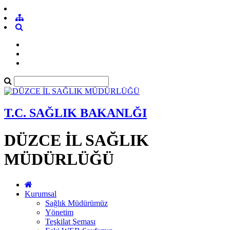
T.C. SAĞLIK BAKANLĞI
DÜZCE İL SAĞLIK
MÜDÜRLÜĞÜ
Kurumsal
Sağlık Müdürümüz
Yönetim
Teşkilat Şeması