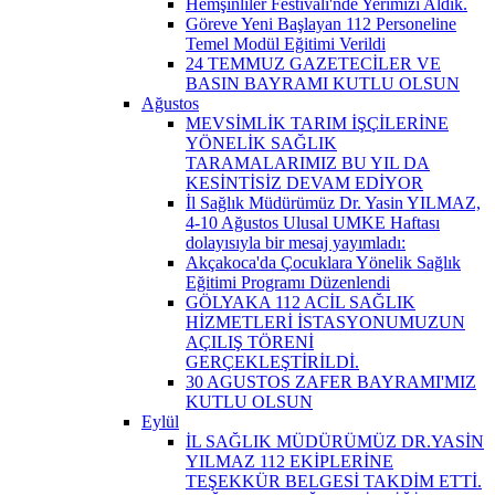
Hemşinliler Festivali'nde Yerimizi Aldık.
Göreve Yeni Başlayan 112 Personeline
Temel Modül Eğitimi Verildi
24 TEMMUZ GAZETECİLER VE
BASIN BAYRAMI KUTLU OLSUN
Ağustos
MEVSİMLİK TARIM İŞÇİLERİNE
YÖNELİK SAĞLIK
TARAMALARIMIZ BU YIL DA
KESİNTİSİZ DEVAM EDİYOR
İl Sağlık Müdürümüz Dr. Yasin YILMAZ,
4-10 Ağustos Ulusal UMKE Haftası
dolayısıyla bir mesaj yayımladı:
Akçakoca'da Çocuklara Yönelik Sağlık
Eğitimi Programı Düzenlendi
GÖLYAKA 112 ACİL SAĞLIK
HİZMETLERİ İSTASYONUMUZUN
AÇILIŞ TÖRENİ
GERÇEKLEŞTİRİLDİ.
30 AGUSTOS ZAFER BAYRAMI'MIZ
KUTLU OLSUN
Eylül
İL SAĞLIK MÜDÜRÜMÜZ DR.YASİN
YILMAZ 112 EKİPLERİNE
TEŞEKKÜR BELGESİ TAKDİM ETTİ.