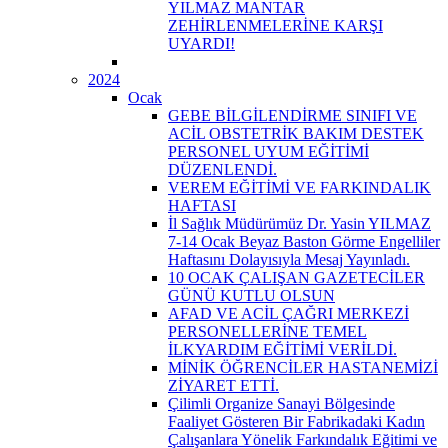
YILMAZ MANTAR
ZEHİRLENMELERİNE KARŞI
UYARDI!
2024
Ocak
GEBE BİLGİLENDİRME SINIFI VE
ACİL OBSTETRİK BAKIM DESTEK
PERSONEL UYUM EĞİTİMİ
DÜZENLENDİ.
VEREM EĞİTİMİ VE FARKINDALIK
HAFTASI
İl Sağlık Müdürümüz Dr. Yasin YILMAZ
7-14 Ocak Beyaz Baston Görme Engelliler
Haftasını Dolayısıyla Mesaj Yayınladı.
10 OCAK ÇALIŞAN GAZETECİLER
GÜNÜ KUTLU OLSUN
AFAD VE ACİL ÇAĞRI MERKEZİ
PERSONELLERİNE TEMEL
İLKYARDIM EĞİTİMİ VERİLDİ.
MİNİK ÖĞRENCİLER HASTANEMİZİ
ZİYARET ETTİ.
Çilimli Organize Sanayi Bölgesinde
Faaliyet Gösteren Bir Fabrikadaki Kadın
Çalışanlara Yönelik Farkındalık Eğitimi ve