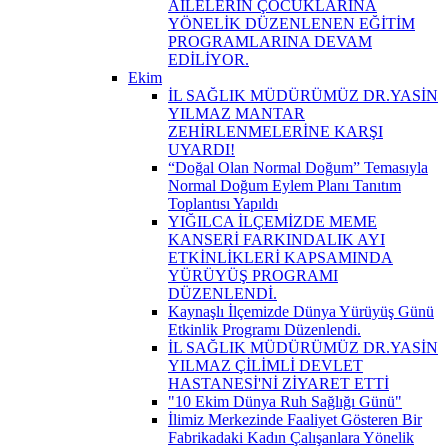
AİLELERİN ÇOCUKLARINA
YÖNELİK DÜZENLENEN EĞİTİM
PROGRAMLARINA DEVAM
EDİLİYOR.
Ekim
İL SAĞLIK MÜDÜRÜMÜZ DR.YASİN
YILMAZ MANTAR
ZEHİRLENMELERİNE KARŞI
UYARDI!
“Doğal Olan Normal Doğum” Temasıyla
Normal Doğum Eylem Planı Tanıtım
Toplantısı Yapıldı
YIĞILCA İLÇEMİZDE MEME
KANSERİ FARKINDALIK AYI
ETKİNLİKLERİ KAPSAMINDA
YÜRÜYÜŞ PROGRAMI
DÜZENLENDİ.
Kaynaşlı İlçemizde Dünya Yürüyüş Günü
Etkinlik Programı Düzenlendi.
İL SAĞLIK MÜDÜRÜMÜZ DR.YASİN
YILMAZ ÇİLİMLİ DEVLET
HASTANESİ'Nİ ZİYARET ETTİ
"10 Ekim Dünya Ruh Sağlığı Günü"
İlimiz Merkezinde Faaliyet Gösteren Bir
Fabrikadaki Kadın Çalışanlara Yönelik