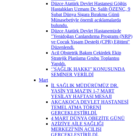
Düzce Atatürk Devlet Hastanesi Göğüs
Hastalıkları Uzmanı Dr. Salih ÖZENÇ, 9
Şubat Dünya Sigara Bırakma Günü
Münasebetiyle önemli açıklamalarda
bulundu.
Düzce Atatürk Devlet Hastanemizde
"Yenidoğan Canlandırma Programı (NRP)
ve Çocuk Yaşam Desteği (CPR) Eğitimi"
Düzenlendi.
Acil Obstetrik Bakım Çekirdek Ekip
Stratejik Planlama Grubu Toplantısı
Yapıldı.
‘’SAĞLIK HAKKI’’ KONUSUNDA
SEMİNER VERİLDİ
Mart
İL SAĞLIK MÜDÜRÜMÜZ DR.
YASİN YILMAZ'IN 1-7 MART
YEŞİLAY HAFTASI MESAJI
AKÇAKOCA DEVLET HASTANESİ
TEMEL ATMA TÖRENİ
GERÇEKLEŞTİRLDİ.
4 MART DÜNYA OBEZİTE GÜNÜ
AZİZİYE AİLE SAĞLIĞI
MERKEZİ’NİN AÇILIŞI
GERÇEKLEŞTİRİLDİ.