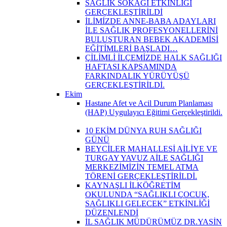
SAĞLIK SOKAĞI ETKİNLİĞİ
GERÇEKLEŞTİRİLDİ
İLİMİZDE ANNE-BABA ADAYLARI
İLE SAĞLIK PROFESYONELLERİNİ
BULUŞTURAN BEBEK AKADEMİSİ
EĞİTİMLERİ BAŞLADI…
ÇİLİMLİ İLÇEMİZDE HALK SAĞLIĞI
HAFTASI KAPSAMINDA
FARKINDALIK YÜRÜYÜŞÜ
GERÇEKLEŞTİRİLDİ.
Ekim
Hastane Afet ve Acil Durum Planlaması
(HAP) Uygulayıcı Eğitimi Gerçekleştirildi.
10 EKİM DÜNYA RUH SAĞLIĞI
GÜNÜ
BEYCİLER MAHALLESİ AİLİYE VE
TURGAY YAVUZ AİLE SAĞLIĞI
MERKEZİMİZİN TEMEL ATMA
TÖRENİ GERÇEKLEŞTİRİLDİ.
KAYNAŞLI İLKÖĞRETİM
OKULUNDA “SAĞLIKLI ÇOCUK,
SAĞLIKLI GELECEK” ETKİNLİĞİ
DÜZENLENDİ
İL SAĞLIK MÜDÜRÜMÜZ DR.YASİN