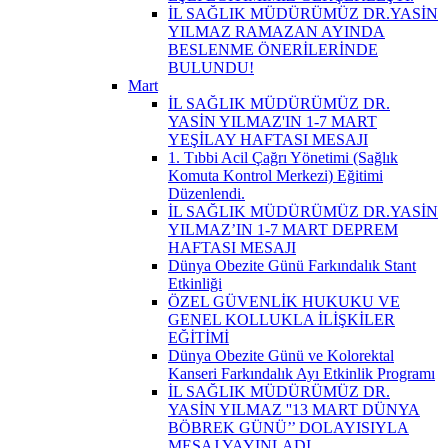
İL SAĞLIK MÜDÜRÜMÜZ DR.YASİN
YILMAZ RAMAZAN AYINDA
BESLENME ÖNERİLERİNDE
BULUNDU!
Mart
İL SAĞLIK MÜDÜRÜMÜZ DR.
YASİN YILMAZ'IN 1-7 MART
YEŞİLAY HAFTASI MESAJI
1. Tıbbi Acil Çağrı Yönetimi (Sağlık
Komuta Kontrol Merkezi) Eğitimi
Düzenlendi.
İL SAĞLIK MÜDÜRÜMÜZ DR.YASİN
YILMAZ’IN 1-7 MART DEPREM
HAFTASI MESAJI
Dünya Obezite Günü Farkındalık Stant
Etkinliği
ÖZEL GÜVENLİK HUKUKU VE
GENEL KOLLUKLA İLİŞKİLER
EĞİTİMİ
Dünya Obezite Günü ve Kolorektal
Kanseri Farkındalık Ayı Etkinlik Programı
İL SAĞLIK MÜDÜRÜMÜZ DR.
YASİN YILMAZ ''13 MART DÜNYA
BÖBREK GÜNÜ’’ DOLAYISIYLA
MESAJ YAYINLADI