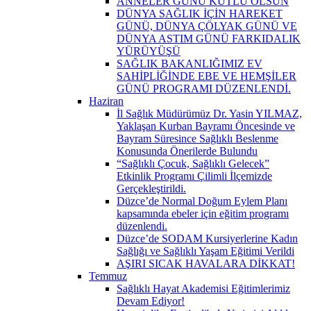
ANNELER GÜNÜ KUTLU OLSUN
DÜNYA SAĞLIK İÇİN HAREKET
GÜNÜ, DÜNYA ÇÖLYAK GÜNÜ VE
DÜNYA ASTIM GÜNÜ FARKIDALIK
YÜRÜYÜŞÜ
SAĞLIK BAKANLIĞIMIZ EV
SAHİPLİĞİNDE EBE VE HEMŞİLER
GÜNÜ PROGRAMI DÜZENLENDİ.
Haziran
İl Sağlık Müdürümüz Dr. Yasin YILMAZ,
Yaklaşan Kurban Bayramı Öncesinde ve
Bayram Süresince Sağlıklı Beslenme
Konusunda Önerilerde Bulundu
“Sağlıklı Çocuk, Sağlıklı Gelecek”
Etkinlik Programı Çilimli İlçemizde
Gerçekleştirildi.
Düzce’de Normal Doğum Eylem Planı
kapsamında ebeler için eğitim programı
düzenlendi.
Düzce’de SODAM Kursiyerlerine Kadın
Sağlığı ve Sağlıklı Yaşam Eğitimi Verildi
AŞIRI SICAK HAVALARA DİKKAT!
Temmuz
Sağlıklı Hayat Akademisi Eğitimlerimiz
Devam Ediyor!