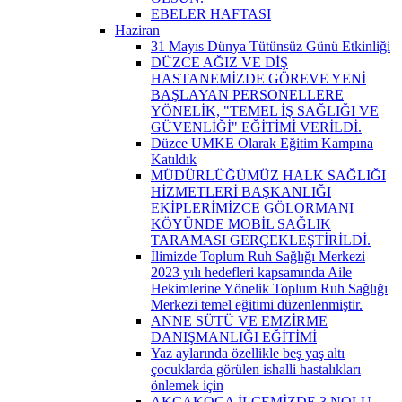
EBELER HAFTASI
Haziran
31 Mayıs Dünya Tütünsüz Günü Etkinliği
DÜZCE AĞIZ VE DİŞ
HASTANEMİZDE GÖREVE YENİ
BAŞLAYAN PERSONELLERE
YÖNELİK, "TEMEL İŞ SAĞLIĞI VE
GÜVENLİĞİ" EĞİTİMİ VERİLDİ.
Düzce UMKE Olarak Eğitim Kampına
Katıldık
MÜDÜRLÜĞÜMÜZ HALK SAĞLIĞI
HİZMETLERİ BAŞKANLIĞI
EKİPLERİMİZCE GÖLORMANI
KÖYÜNDE MOBİL SAĞLIK
TARAMASI GERÇEKLEŞTİRİLDİ.
İlimizde Toplum Ruh Sağlığı Merkezi
2023 yılı hedefleri kapsamında Aile
Hekimlerine Yönelik Toplum Ruh Sağlığı
Merkezi temel eğitimi düzenlenmiştir.
ANNE SÜTÜ VE EMZİRME
DANIŞMANLIĞI EĞİTİMİ
Yaz aylarında özellikle beş yaş altı
çocuklarda görülen ishalli hastalıkları
önlemek için
AKÇAKOCA İLÇEMİZDE 3 NOLU