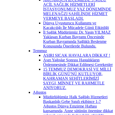
ACİL SAĞLIK HİZMETLERİ
İSTASYONUMUZ YAZ DÖNEMİNDE
MELENAĞZI SAHİLİNDE HİZMET
VERMEYE BAŞLADI.
Dünya Uyuşturucu Kullanımı ve
Kaçakçılığı İle Mücadele Günü Etkinliği
İl Sağlık Müdürümüz Dr. Yasin YILMAZ
Yaklaşan Kurban Bayramı Öncesinde
Kurban Bayramında Sağlıklı Beslenme
Konusunda Önerilerde Bulundu.
Temmuz
AŞIRI SICAK HAVALARA DİKKAT !
Aşırı Yağışlar Sonrası Hastalıkların
Önlenmesinde Dikkat Edilmesi Gerekenler
15 TEMMUZ DEMOKRASİ VE MİLLİ
BİRLİK GÜNÜ'NÜ KUTLUYOR,
KAHRAMAN ŞEHİTLERİMİZİ
SAYGI, MİNNET VE RAHMETLE
ANIYORUZ.
Ağustos
Müdürlüğümüz Halk Sağlığı Hizmetleri
Başkanlığı Gebe Sınıfı ekibince 1-7
Ağustos Dünya Emzirme Haftası
kapsamında, Anne sütünün önemine dikkat