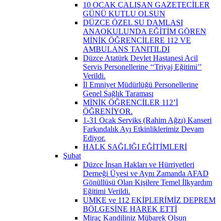
10 OCAK ÇALIŞAN GAZETECİLER
GÜNÜ KUTLU OLSUN
DÜZCE ÖZEL SU DAMLASI
ANAOKULUNDA EĞİTİM GÖREN
MİNİK ÖĞRENCİLERE 112 VE
AMBULANS TANITILDI
Düzce Atatürk Devlet Hastanesi Acil
Servis Personellerine ‘‘Triyaj Eğitimi’’
Verildi.
İl Emniyet Müdürlüğü Personellerine
Genel Sağlık Taraması
MİNİK ÖĞRENCİLER 112’İ
ÖĞRENİYOR.
1-31 Ocak Serviks (Rahim Ağzı) Kanseri
Farkındalık Ayı Etkinliklerimiz Devam
Ediyor.
HALK SAĞLIĞI EĞİTİMLERİ
Şubat
Düzce İnsan Hakları ve Hürriyetleri
Derneği Üyesi ve Aynı Zamanda AFAD
Gönüllüsü Olan Kişilere Temel İlkyardım
Eğitimi Verildi.
UMKE ve 112 EKİPLERİMİZ DEPREM
BÖLGESİNE HAREK ETTİ
Miraç Kandiliniz Mübarek Olsun