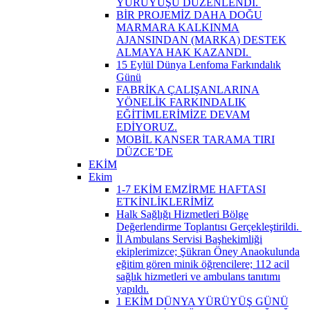
YÜRÜYÜŞÜ DÜZENLENDİ. ​
BİR PROJEMİZ DAHA DOĞU
MARMARA KALKINMA
AJANSINDAN (MARKA) DESTEK
ALMAYA HAK KAZANDI. ​
15 Eylül Dünya Lenfoma Farkındalık
Günü
FABRİKA ÇALIŞANLARINA
YÖNELİK FARKINDALIK
EĞİTİMLERİMİZE DEVAM
EDİYORUZ.
MOBİL KANSER TARAMA TIRI
DÜZCE’DE
EKİM
Ekim
1-7 EKİM EMZİRME HAFTASI
ETKİNLİKLERİMİZ
Halk Sağlığı Hizmetleri Bölge
Değerlendirme Toplantısı Gerçekleştirildi. ​
İl Ambulans Servisi Başhekimliği
ekiplerimizce; Şükran Öney Anaokulunda
eğitim gören minik öğrencilere; 112 acil
sağlık hizmetleri ve ambulans tanıtımı
yapıldı.
1 EKİM DÜNYA YÜRÜYÜŞ GÜNÜ