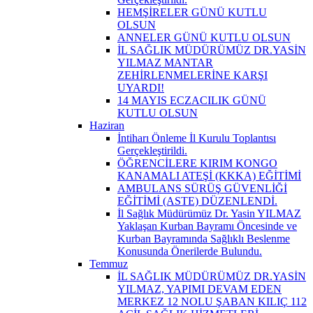
HEMŞİRELER GÜNÜ KUTLU
OLSUN
ANNELER GÜNÜ KUTLU OLSUN
İL SAĞLIK MÜDÜRÜMÜZ DR.YASİN
YILMAZ MANTAR
ZEHİRLENMELERİNE KARŞI
UYARDI!
14 MAYIS ECZACILIK GÜNÜ
KUTLU OLSUN
Haziran
İntiharı Önleme İl Kurulu Toplantısı
Gerçekleştirildi.
ÖĞRENCİLERE KIRIM KONGO
KANAMALI ATEŞİ (KKKA) EĞİTİMİ
AMBULANS SÜRÜŞ GÜVENLİĞİ
EĞİTİMİ (ASTE) DÜZENLENDİ.
İl Sağlık Müdürümüz Dr. Yasin YILMAZ
Yaklaşan Kurban Bayramı Öncesinde ve
Kurban Bayramında Sağlıklı Beslenme
Konusunda Önerilerde Bulundu.
Temmuz
İL SAĞLIK MÜDÜRÜMÜZ DR.YASİN
YILMAZ, YAPIMI DEVAM EDEN
MERKEZ 12 NOLU ŞABAN KILIÇ 112