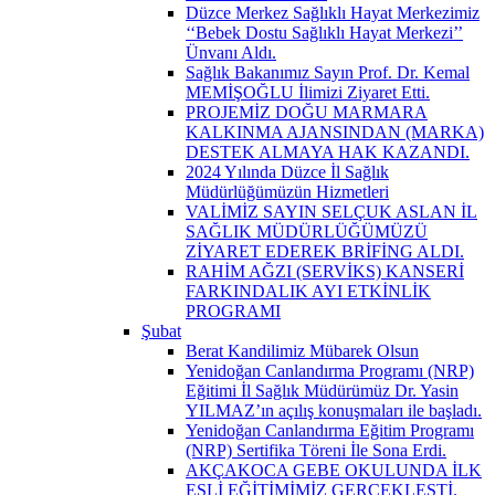
Düzce Merkez Sağlıklı Hayat Merkezimiz
‘‘Bebek Dostu Sağlıklı Hayat Merkezi’’
Ünvanı Aldı.
Sağlık Bakanımız Sayın Prof. Dr. Kemal
MEMİŞOĞLU İlimizi Ziyaret Etti.
PROJEMİZ DOĞU MARMARA
KALKINMA AJANSINDAN (MARKA)
DESTEK ALMAYA HAK KAZANDI.
2024 Yılında Düzce İl Sağlık
Müdürlüğümüzün Hizmetleri
VALİMİZ SAYIN SELÇUK ASLAN İL
SAĞLIK MÜDÜRLÜĞÜMÜZÜ
ZİYARET EDEREK BRİFİNG ALDI.
RAHİM AĞZI (SERVİKS) KANSERİ
FARKINDALIK AYI ETKİNLİK
PROGRAMI
Şubat
Berat Kandilimiz Mübarek Olsun
Yenidoğan Canlandırma Programı (NRP)
Eğitimi İl Sağlık Müdürümüz Dr. Yasin
YILMAZ’ın açılış konuşmaları ile başladı.
Yenidoğan Canlandırma Eğitim Programı
(NRP) Sertifika Töreni İle Sona Erdi.
AKÇAKOCA GEBE OKULUNDA İLK
EŞLİ EĞİTİMİMİZ GERÇEKLEŞTİ.