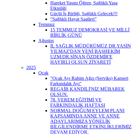
Hareket Yaşını Öğren, Sağlıklı Yaşa
Etkinliği
Güçlü İş Birliği, Sağlıklı Gelecek!!!
“Sağlıklı Hayat Saatleri”
Temmuz
15 TEMMUZ DEMOKRASİ VE MİLLİ
BİRLİK GÜNÜ
Ağustos
İL SAĞLIK MÜDÜRÜMÜZ DR.YASİN
YILMAZ'DAN YENİ BAŞHEKİM
UZM:DR.SİNAN ÖZDEMİR'E
HAYIRLI OLSUN ZİYARETİ
2025
Ocak
"Ocak Ayı Rahim Ağzı (Serviks) Kanseri
Farkındalık Ayı"
REGAİB KANDİLİ'NİZ MÜBAREK
OLSUN.
78. VEREM EĞİTİMİ VE
FARKINDALIK HAFTASI
NORMAL DOĞUM EYLEM PLANI
KAPSAMINDA ANNE VE ANNE
ADAYLARIMIZA YÖNELİK
BİLGİLENDİRME ETKİNLİKLERİMİZ
DEVAM EDİYOR.