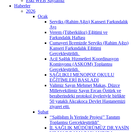
Eski WEB Sayfamız
Haberler
2026
Ocak
Serviks (Rahim Ağzı) Kanseri Farkındalık
Ayı
Verem (Tüberküloz) Eğitimi ve
Farkındalık Haftası
Cumayeri İlçemizde Serviks (Rahim Ağzı)
Kanseri Farkındalık Eğitimi
Gerçekleştirildi. ​
Acil Sağlık Hizmetleri Koordinasyon
Komisyonu (ASKOM) Toplantısı
Gerçekleştirildi. ​
SAĞLIKLI MENOPOZ OKULU
EĞİTİMLERİ BAŞLADI
Valimiz Sayın Mehmet Makas, Düzce
Milletvekilimiz Sayın Ercan Öztürk ve
beraberindeki protokol üyeleriyle birlikte
50 yataklı Akçakoca Devlet Hastanemizi
ziyaret etti.
Şubat
‘‘Sağlığım İş Yerinde Projesi’’ Tanıtım
Toplantısı Gerçekleştirildi" ​
İL SAĞLIK MÜDÜRÜMÜZ DR.YASİN