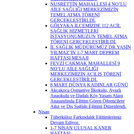
NUSRETTİN MAHALLESİ 4 NO’LU
AİLE SAĞLIĞI MERKEZİMİZİN
TEMEL ATMA TÖRENİ
GERÇEKLEŞTİRLDİ.
GÖLYAKA İLÇEMİZDE 112 ACİL
SAĞLIK HİZMETLERİ
İSTASYONUMUZUN TEMEL ATMA
TÖRENİ GERÇEKLEŞTİRİLDİ.
İL SAĞLIK MÜDÜRÜMÜZ DR.YASİN
YILMAZ’IN 1-7 MART DEPREM
HAFTASI MESAJI
FEVZİ ÇAKMAK MAHALLESİ 9
NO’LU AİLE SAĞLIĞI
MERKEZİMİZİN AÇILIŞ TÖRENİ
GERÇEKLEŞTİRİLDİ. ​
8 MART DÜNYA KADINLAR GÜNÜ
Akçakoca Osmaniye İlkokulu, Ayazlı
Anaokulu ve Dadalı Köy Yaşam Alanı
Anasınıfında Eğitim Gören Öğrencilere
Ağız ve Diş Sağlığı Eğitimi Düzenlendi.
Nisan
Tüberküloz Farkındalık Eğitimlerimiz
Devam Ediyor. ​
1-7 NİSAN ULUSAL KANER
HAFTASI