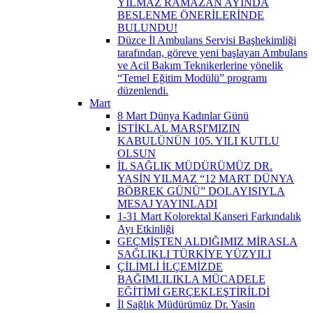
YILMAZ RAMAZAN AYINDA
BESLENME ÖNERİLERİNDE
BULUNDU!
Düzce İl Ambulans Servisi Başhekimliği
tarafından, göreve yeni başlayan Ambulans
ve Acil Bakım Teknikerlerine yönelik
“Temel Eğitim Modülü” programı
düzenlendi.
Mart
8 Mart Dünya Kadınlar Günü
İSTİKLAL MARŞI'MIZIN
KABULÜNÜN 105. YILI KUTLU
OLSUN
İL SAĞLIK MÜDÜRÜMÜZ DR.
YASİN YILMAZ “12 MART DÜNYA
BÖBREK GÜNÜ” DOLAYISIYLA
MESAJ YAYINLADI
1-31 Mart Kolorektal Kanseri Farkındalık
Ayı Etkinliği
GEÇMİŞTEN ALDIĞIMIZ MİRASLA
SAĞLIKLI TÜRKİYE YÜZYILI
ÇİLİMLİ İLÇEMİZDE
BAĞIMLILIKLA MÜCADELE
EĞİTİMİ GERÇEKLEŞTİRİLDİ
İl Sağlık Müdürümüz Dr. Yasin