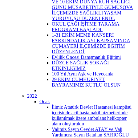
VE 10 EKİM DÜNYA RUH SAĞLIĞI
GÜNÜ MÜSABETİYLE GÜMÜŞOVA
İLÇEMİZDE SAĞLIKLI YAŞAM
YÜRÜYÜŞÜ DÜZENLENDİ.
OKUL ÇAĞI İŞİTME TARAMA
PROGRAMI BAŞLADI.
1-31 EKİM MEME KANSERİ
FARKINDALIK AYI KAPSAMINDA
CUMAYERİ İLÇEMİZDE EĞİTİM
DÜZENLENDİ.
Evlilik Öncesi Danışmanlık Eğitimi
DÜZCE SAĞLIK SOKAĞI
ETKİNLİĞİMİZ
100 Yıl Aynı Aşk ve Heyecanla
29 EKİM CUMHURİYET
BAYRAMIMIZ KUTLU OLSUN
2022
Ocak
İlimiz Atatürk Devlet Hastanesi kampüsü
içerisinde acil hasta nakil hizmetlerinde
kullanılmak üzere ambulans helikopter
alanı oluşturuldu
Valimiz Sayın Cevdet ATAY ve Vali
Yardımcısı Sayın Batuhan SARIOĞLU