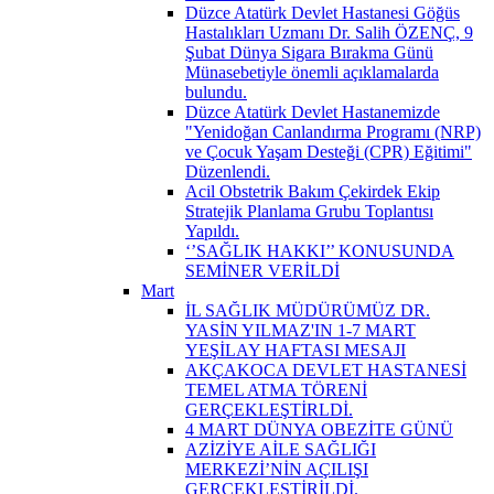
Düzce Atatürk Devlet Hastanesi Göğüs
Hastalıkları Uzmanı Dr. Salih ÖZENÇ, 9
Şubat Dünya Sigara Bırakma Günü
Münasebetiyle önemli açıklamalarda
bulundu.
Düzce Atatürk Devlet Hastanemizde
"Yenidoğan Canlandırma Programı (NRP)
ve Çocuk Yaşam Desteği (CPR) Eğitimi"
Düzenlendi.
Acil Obstetrik Bakım Çekirdek Ekip
Stratejik Planlama Grubu Toplantısı
Yapıldı.
‘’SAĞLIK HAKKI’’ KONUSUNDA
SEMİNER VERİLDİ
Mart
İL SAĞLIK MÜDÜRÜMÜZ DR.
YASİN YILMAZ'IN 1-7 MART
YEŞİLAY HAFTASI MESAJI
AKÇAKOCA DEVLET HASTANESİ
TEMEL ATMA TÖRENİ
GERÇEKLEŞTİRLDİ.
4 MART DÜNYA OBEZİTE GÜNÜ
AZİZİYE AİLE SAĞLIĞI
MERKEZİ’NİN AÇILIŞI
GERÇEKLEŞTİRİLDİ.