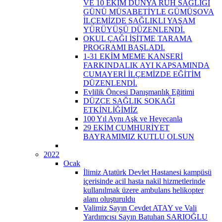
VE 10 EKİM DÜNYA RUH SAĞLIĞI
GÜNÜ MÜSABETİYLE GÜMÜŞOVA
İLÇEMİZDE SAĞLIKLI YAŞAM
YÜRÜYÜŞÜ DÜZENLENDİ.
OKUL ÇAĞI İŞİTME TARAMA
PROGRAMI BAŞLADI.
1-31 EKİM MEME KANSERİ
FARKINDALIK AYI KAPSAMINDA
CUMAYERİ İLÇEMİZDE EĞİTİM
DÜZENLENDİ.
Evlilik Öncesi Danışmanlık Eğitimi
DÜZCE SAĞLIK SOKAĞI
ETKİNLİĞİMİZ
100 Yıl Aynı Aşk ve Heyecanla
29 EKİM CUMHURİYET
BAYRAMIMIZ KUTLU OLSUN
2022
Ocak
İlimiz Atatürk Devlet Hastanesi kampüsü
içerisinde acil hasta nakil hizmetlerinde
kullanılmak üzere ambulans helikopter
alanı oluşturuldu
Valimiz Sayın Cevdet ATAY ve Vali
Yardımcısı Sayın Batuhan SARIOĞLU