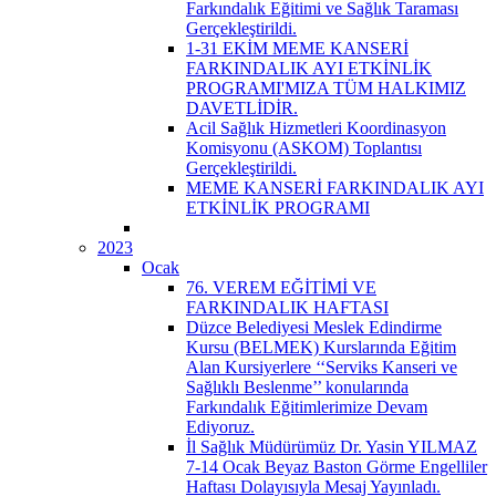
Farkındalık Eğitimi ve Sağlık Taraması
Gerçekleştirildi.
1-31 EKİM MEME KANSERİ
FARKINDALIK AYI ETKİNLİK
PROGRAMI'MIZA TÜM HALKIMIZ
DAVETLİDİR.
Acil Sağlık Hizmetleri Koordinasyon
Komisyonu (ASKOM) Toplantısı
Gerçekleştirildi.
MEME KANSERİ FARKINDALIK AYI
ETKİNLİK PROGRAMI
2023
Ocak
76. VEREM EĞİTİMİ VE
FARKINDALIK HAFTASI
Düzce Belediyesi Meslek Edindirme
Kursu (BELMEK) Kurslarında Eğitim
Alan Kursiyerlere ‘‘Serviks Kanseri ve
Sağlıklı Beslenme’’ konularında
Farkındalık Eğitimlerimize Devam
Ediyoruz.
İl Sağlık Müdürümüz Dr. Yasin YILMAZ
7-14 Ocak Beyaz Baston Görme Engelliler
Haftası Dolayısıyla Mesaj Yayınladı.