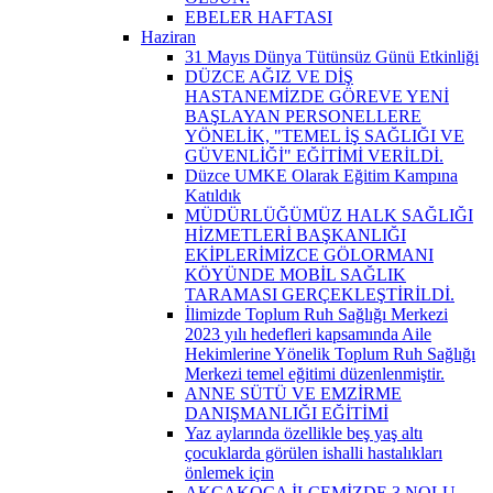
EBELER HAFTASI
Haziran
31 Mayıs Dünya Tütünsüz Günü Etkinliği
DÜZCE AĞIZ VE DİŞ
HASTANEMİZDE GÖREVE YENİ
BAŞLAYAN PERSONELLERE
YÖNELİK, "TEMEL İŞ SAĞLIĞI VE
GÜVENLİĞİ" EĞİTİMİ VERİLDİ.
Düzce UMKE Olarak Eğitim Kampına
Katıldık
MÜDÜRLÜĞÜMÜZ HALK SAĞLIĞI
HİZMETLERİ BAŞKANLIĞI
EKİPLERİMİZCE GÖLORMANI
KÖYÜNDE MOBİL SAĞLIK
TARAMASI GERÇEKLEŞTİRİLDİ.
İlimizde Toplum Ruh Sağlığı Merkezi
2023 yılı hedefleri kapsamında Aile
Hekimlerine Yönelik Toplum Ruh Sağlığı
Merkezi temel eğitimi düzenlenmiştir.
ANNE SÜTÜ VE EMZİRME
DANIŞMANLIĞI EĞİTİMİ
Yaz aylarında özellikle beş yaş altı
çocuklarda görülen ishalli hastalıkları
önlemek için
AKÇAKOCA İLÇEMİZDE 3 NOLU