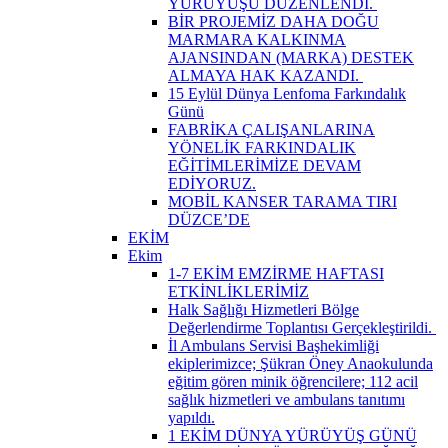
YÜRÜYÜŞÜ DÜZENLENDİ. ​
BİR PROJEMİZ DAHA DOĞU
MARMARA KALKINMA
AJANSINDAN (MARKA) DESTEK
ALMAYA HAK KAZANDI. ​
15 Eylül Dünya Lenfoma Farkındalık
Günü
FABRİKA ÇALIŞANLARINA
YÖNELİK FARKINDALIK
EĞİTİMLERİMİZE DEVAM
EDİYORUZ.
MOBİL KANSER TARAMA TIRI
DÜZCE’DE
EKİM
Ekim
1-7 EKİM EMZİRME HAFTASI
ETKİNLİKLERİMİZ
Halk Sağlığı Hizmetleri Bölge
Değerlendirme Toplantısı Gerçekleştirildi. ​
İl Ambulans Servisi Başhekimliği
ekiplerimizce; Şükran Öney Anaokulunda
eğitim gören minik öğrencilere; 112 acil
sağlık hizmetleri ve ambulans tanıtımı
yapıldı.
1 EKİM DÜNYA YÜRÜYÜŞ GÜNÜ