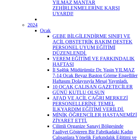
YILMAZ MANTAR
ZEHİRLENMELERİNE KARŞI
UYARDI!
2024
Ocak
GEBE BİLGİLENDİRME SINIFI VE
ACİL OBSTETRİK BAKIM DESTEK
PERSONEL UYUM EĞİTİMİ
DÜZENLENDİ.
VEREM EĞİTİMİ VE FARKINDALIK
HAFTASI
İl Sağlık Müdürümüz Dr. Yasin YILMAZ
7-14 Ocak Beyaz Baston Görme Engelliler
Haftasını Dolayısıyla Mesaj Yayınladı.
10 OCAK ÇALIŞAN GAZETECİLER
GÜNÜ KUTLU OLSUN
AFAD VE ACİL ÇAĞRI MERKEZİ
PERSONELLERİNE TEMEL
İLKYARDIM EĞİTİMİ VERİLDİ.
MİNİK ÖĞRENCİLER HASTANEMİZİ
ZİYARET ETTİ.
Çilimli Organize Sanayi Bölgesinde
Faaliyet Gösteren Bir Fabrikadaki Kadın
Çalışanlara Yönelik Farkındalık Eğitimi ve