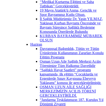
‘‘Medikal Kurtarma Eğitimi ve Saha
Tatbikatı’’ Gerçekleştirildi ​
19 Mayıs Atatürk'ü Anma, Gençlik ve
Spor Bayramınız Kutlu Olsun.
İl Sağlık Müdürümüz Dr. Yasin YILMAZ,
Yaklaşan Kurban Bayramı Öncesinde ve
Bayram Süresince Sağlıklı Beslenme
Konusunda Önerilerde Bulundu
KURBAN BAYRAMIMIZ MÜBAREK
OLSUN
Haziran
Davranışsal Bağımlılık, Tütün ve Tütün
Ürünlerinin Kullanımının Zararları Konulu
Eğitim Programı
Osman Uzun Aile Sağlığı Merkezi Açılış
Törenimize Tüm Halkımız Davetlidir
“Sağlıklı Hayat Saatleri” programı
kapsamında, ilk eğitim “Çocuklarda ve
Ergenlerde Sınav Kaygısına Ebeveyn
Yaklaşımı” konusu ile gerçekleştirilmiştir.
OSMAN UZUN AİLE SAĞLIĞI
MERKEZİMİZİN AÇILIŞ TÖRENİ
GERÇEKLEŞTİRİLDİ.
“Jandarma Teşkilatımızın 187. Kuruluş Yıl
Dönümü Ziyareti