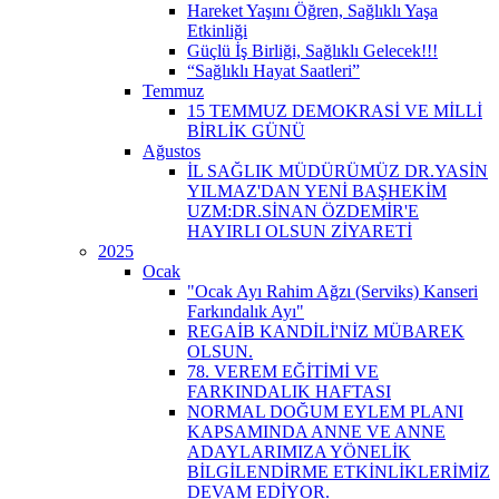
Hareket Yaşını Öğren, Sağlıklı Yaşa
Etkinliği
Güçlü İş Birliği, Sağlıklı Gelecek!!!
“Sağlıklı Hayat Saatleri”
Temmuz
15 TEMMUZ DEMOKRASİ VE MİLLİ
BİRLİK GÜNÜ
Ağustos
İL SAĞLIK MÜDÜRÜMÜZ DR.YASİN
YILMAZ'DAN YENİ BAŞHEKİM
UZM:DR.SİNAN ÖZDEMİR'E
HAYIRLI OLSUN ZİYARETİ
2025
Ocak
"Ocak Ayı Rahim Ağzı (Serviks) Kanseri
Farkındalık Ayı"
REGAİB KANDİLİ'NİZ MÜBAREK
OLSUN.
78. VEREM EĞİTİMİ VE
FARKINDALIK HAFTASI
NORMAL DOĞUM EYLEM PLANI
KAPSAMINDA ANNE VE ANNE
ADAYLARIMIZA YÖNELİK
BİLGİLENDİRME ETKİNLİKLERİMİZ
DEVAM EDİYOR.