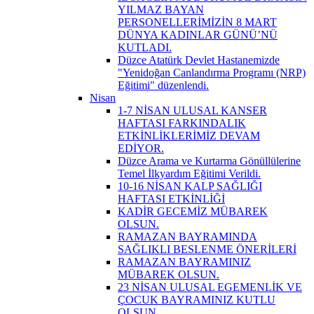
YILMAZ BAYAN
PERSONELLERİMİZİN 8 MART
DÜNYA KADINLAR GÜNÜ’NÜ
KUTLADI.
Düzce Atatürk Devlet Hastanemizde
"Yenidoğan Canlandırma Programı (NRP)
Eğitimi" düzenlendi.
Nisan
1-7 NİSAN ULUSAL KANSER
HAFTASI FARKINDALIK
ETKİNLİKLERİMİZ DEVAM
EDİYOR.
Düzce Arama ve Kurtarma Gönüllülerine
Temel İlkyardım Eğitimi Verildi.
10-16 NİSAN KALP SAĞLIĞI
HAFTASI ETKİNLİĞİ
KADİR GECEMİZ MÜBAREK
OLSUN.
RAMAZAN BAYRAMINDA
SAĞLIKLI BESLENME ÖNERİLERİ
RAMAZAN BAYRAMINIZ
MÜBAREK OLSUN.
23 NİSAN ULUSAL EGEMENLİK VE
ÇOCUK BAYRAMINIZ KUTLU
OLSUN.