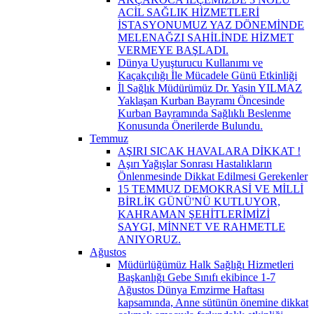
ACİL SAĞLIK HİZMETLERİ
İSTASYONUMUZ YAZ DÖNEMİNDE
MELENAĞZI SAHİLİNDE HİZMET
VERMEYE BAŞLADI.
Dünya Uyuşturucu Kullanımı ve
Kaçakçılığı İle Mücadele Günü Etkinliği
İl Sağlık Müdürümüz Dr. Yasin YILMAZ
Yaklaşan Kurban Bayramı Öncesinde
Kurban Bayramında Sağlıklı Beslenme
Konusunda Önerilerde Bulundu.
Temmuz
AŞIRI SICAK HAVALARA DİKKAT !
Aşırı Yağışlar Sonrası Hastalıkların
Önlenmesinde Dikkat Edilmesi Gerekenler
15 TEMMUZ DEMOKRASİ VE MİLLİ
BİRLİK GÜNÜ'NÜ KUTLUYOR,
KAHRAMAN ŞEHİTLERİMİZİ
SAYGI, MİNNET VE RAHMETLE
ANIYORUZ.
Ağustos
Müdürlüğümüz Halk Sağlığı Hizmetleri
Başkanlığı Gebe Sınıfı ekibince 1-7
Ağustos Dünya Emzirme Haftası
kapsamında, Anne sütünün önemine dikkat