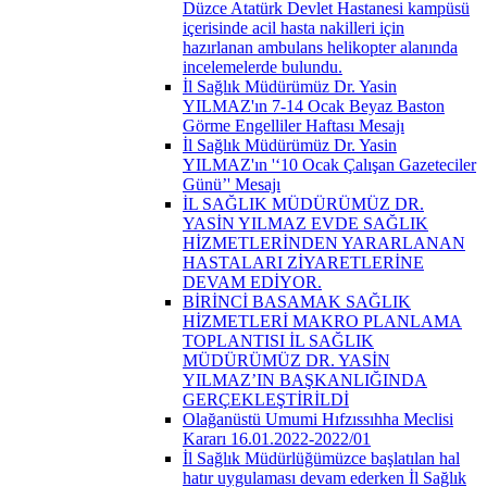
Düzce Atatürk Devlet Hastanesi kampüsü
içerisinde acil hasta nakilleri için
hazırlanan ambulans helikopter alanında
incelemelerde bulundu.
İl Sağlık Müdürümüz Dr. Yasin
YILMAZ'ın 7-14 Ocak Beyaz Baston
Görme Engelliler Haftası Mesajı
İl Sağlık Müdürümüz Dr. Yasin
YILMAZ'ın '‘10 Ocak Çalışan Gazeteciler
Günü’' Mesajı
İL SAĞLIK MÜDÜRÜMÜZ DR.
YASİN YILMAZ EVDE SAĞLIK
HİZMETLERİNDEN YARARLANAN
HASTALARI ZİYARETLERİNE
DEVAM EDİYOR.
BİRİNCİ BASAMAK SAĞLIK
HİZMETLERİ MAKRO PLANLAMA
TOPLANTISI İL SAĞLIK
MÜDÜRÜMÜZ DR. YASİN
YILMAZ’IN BAŞKANLIĞINDA
GERÇEKLEŞTİRİLDİ
Olağanüstü Umumi Hıfzıssıhha Meclisi
Kararı 16.01.2022-2022/01
İl Sağlık Müdürlüğümüzce başlatılan hal
hatır uygulaması devam ederken İl Sağlık