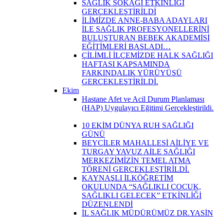
SAĞLIK SOKAĞI ETKİNLİĞİ
GERÇEKLEŞTİRİLDİ
İLİMİZDE ANNE-BABA ADAYLARI
İLE SAĞLIK PROFESYONELLERİNİ
BULUŞTURAN BEBEK AKADEMİSİ
EĞİTİMLERİ BAŞLADI…
ÇİLİMLİ İLÇEMİZDE HALK SAĞLIĞI
HAFTASI KAPSAMINDA
FARKINDALIK YÜRÜYÜŞÜ
GERÇEKLEŞTİRİLDİ.
Ekim
Hastane Afet ve Acil Durum Planlaması
(HAP) Uygulayıcı Eğitimi Gerçekleştirildi.
10 EKİM DÜNYA RUH SAĞLIĞI
GÜNÜ
BEYCİLER MAHALLESİ AİLİYE VE
TURGAY YAVUZ AİLE SAĞLIĞI
MERKEZİMİZİN TEMEL ATMA
TÖRENİ GERÇEKLEŞTİRİLDİ.
KAYNAŞLI İLKÖĞRETİM
OKULUNDA “SAĞLIKLI ÇOCUK,
SAĞLIKLI GELECEK” ETKİNLİĞİ
DÜZENLENDİ
İL SAĞLIK MÜDÜRÜMÜZ DR.YASİN