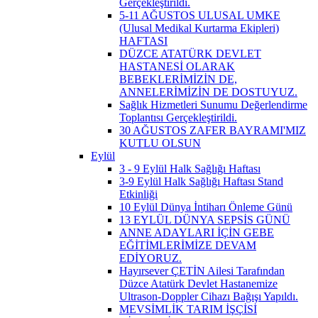
Gerçekleştirildi.
5-11 AĞUSTOS ULUSAL UMKE
(Ulusal Medikal Kurtarma Ekipleri)
HAFTASI
DÜZCE ATATÜRK DEVLET
HASTANESİ OLARAK
BEBEKLERİMİZİN DE,
ANNELERİMİZİN DE DOSTUYUZ.
Sağlık Hizmetleri Sunumu Değerlendirme
Toplantısı Gerçekleştirildi.
30 AĞUSTOS ZAFER BAYRAMI'MIZ
KUTLU OLSUN
Eylül
3 - 9 Eylül Halk Sağlığı Haftası
3-9 Eylül Halk Sağlığı Haftası Stand
Etkinliği
10 Eylül Dünya İntiharı Önleme Günü
13 EYLÜL DÜNYA SEPSİS GÜNÜ
ANNE ADAYLARI İÇİN GEBE
EĞİTİMLERİMİZE DEVAM
EDİYORUZ.
Hayırsever ÇETİN Ailesi Tarafından
Düzce Atatürk Devlet Hastanemize
Ultrason-Doppler Cihazı Bağışı Yapıldı.
MEVSİMLİK TARIM İŞÇİSİ