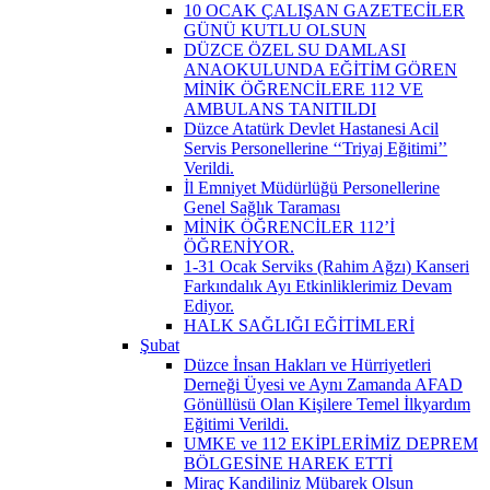
10 OCAK ÇALIŞAN GAZETECİLER
GÜNÜ KUTLU OLSUN
DÜZCE ÖZEL SU DAMLASI
ANAOKULUNDA EĞİTİM GÖREN
MİNİK ÖĞRENCİLERE 112 VE
AMBULANS TANITILDI
Düzce Atatürk Devlet Hastanesi Acil
Servis Personellerine ‘‘Triyaj Eğitimi’’
Verildi.
İl Emniyet Müdürlüğü Personellerine
Genel Sağlık Taraması
MİNİK ÖĞRENCİLER 112’İ
ÖĞRENİYOR.
1-31 Ocak Serviks (Rahim Ağzı) Kanseri
Farkındalık Ayı Etkinliklerimiz Devam
Ediyor.
HALK SAĞLIĞI EĞİTİMLERİ
Şubat
Düzce İnsan Hakları ve Hürriyetleri
Derneği Üyesi ve Aynı Zamanda AFAD
Gönüllüsü Olan Kişilere Temel İlkyardım
Eğitimi Verildi.
UMKE ve 112 EKİPLERİMİZ DEPREM
BÖLGESİNE HAREK ETTİ
Miraç Kandiliniz Mübarek Olsun