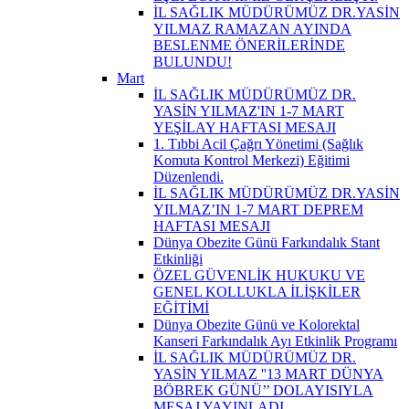
İL SAĞLIK MÜDÜRÜMÜZ DR.YASİN
YILMAZ RAMAZAN AYINDA
BESLENME ÖNERİLERİNDE
BULUNDU!
Mart
İL SAĞLIK MÜDÜRÜMÜZ DR.
YASİN YILMAZ'IN 1-7 MART
YEŞİLAY HAFTASI MESAJI
1. Tıbbi Acil Çağrı Yönetimi (Sağlık
Komuta Kontrol Merkezi) Eğitimi
Düzenlendi.
İL SAĞLIK MÜDÜRÜMÜZ DR.YASİN
YILMAZ’IN 1-7 MART DEPREM
HAFTASI MESAJI
Dünya Obezite Günü Farkındalık Stant
Etkinliği
ÖZEL GÜVENLİK HUKUKU VE
GENEL KOLLUKLA İLİŞKİLER
EĞİTİMİ
Dünya Obezite Günü ve Kolorektal
Kanseri Farkındalık Ayı Etkinlik Programı
İL SAĞLIK MÜDÜRÜMÜZ DR.
YASİN YILMAZ ''13 MART DÜNYA
BÖBREK GÜNÜ’’ DOLAYISIYLA
MESAJ YAYINLADI