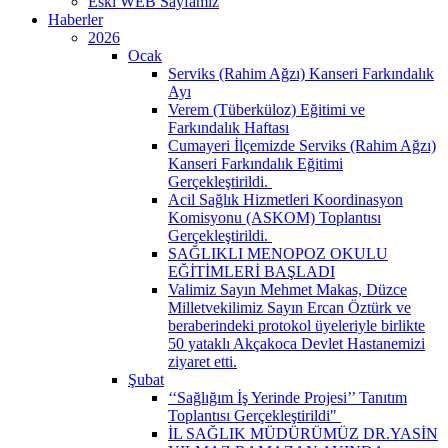
Eski WEB Sayfamız
Haberler
2026
Ocak
Serviks (Rahim Ağzı) Kanseri Farkındalık
Ayı
Verem (Tüberküloz) Eğitimi ve
Farkındalık Haftası
Cumayeri İlçemizde Serviks (Rahim Ağzı)
Kanseri Farkındalık Eğitimi
Gerçekleştirildi. ​
Acil Sağlık Hizmetleri Koordinasyon
Komisyonu (ASKOM) Toplantısı
Gerçekleştirildi. ​
SAĞLIKLI MENOPOZ OKULU
EĞİTİMLERİ BAŞLADI
Valimiz Sayın Mehmet Makas, Düzce
Milletvekilimiz Sayın Ercan Öztürk ve
beraberindeki protokol üyeleriyle birlikte
50 yataklı Akçakoca Devlet Hastanemizi
ziyaret etti.
Şubat
‘‘Sağlığım İş Yerinde Projesi’’ Tanıtım
Toplantısı Gerçekleştirildi" ​
İL SAĞLIK MÜDÜRÜMÜZ DR.YASİN