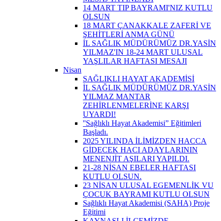
14 MART TIP BAYRAMI'NIZ KUTLU
OLSUN
18 MART ÇANAKKALE ZAFERİ VE
ŞEHİTLERİ ANMA GÜNÜ
İL SAĞLIK MÜDÜRÜMÜZ DR.YASİN
YILMAZ'IN 18-24 MART ULUSAL
YAŞLILAR HAFTASI MESAJI
Nisan
SAĞLIKLI HAYAT AKADEMİSİ
İL SAĞLIK MÜDÜRÜMÜZ DR.YASİN
YILMAZ MANTAR
ZEHİRLENMELERİNE KARŞI
UYARDI!
''Sağlıklı Hayat Akademisi” Eğitimleri
Başladı.
2025 YILINDA İLİMİZDEN HACCA
GİDECEK HACI ADAYLARININ
MENENJİT AŞILARI YAPILDI.
21-28 NİSAN EBELER HAFTASI
KUTLU OLSUN.
23 NİSAN ULUSAL EGEMENLİK VU
ÇOCUK BAYRAMI KUTLU OLSUN
Sağlıklı Hayat Akademisi (SAHA) Proje
Eğitimi
KAYNAŞLI İLÇEMİZDE