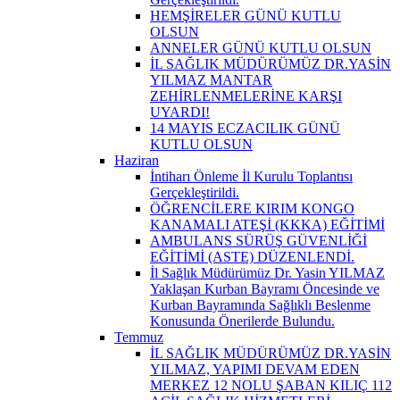
HEMŞİRELER GÜNÜ KUTLU
OLSUN
ANNELER GÜNÜ KUTLU OLSUN
İL SAĞLIK MÜDÜRÜMÜZ DR.YASİN
YILMAZ MANTAR
ZEHİRLENMELERİNE KARŞI
UYARDI!
14 MAYIS ECZACILIK GÜNÜ
KUTLU OLSUN
Haziran
İntiharı Önleme İl Kurulu Toplantısı
Gerçekleştirildi.
ÖĞRENCİLERE KIRIM KONGO
KANAMALI ATEŞİ (KKKA) EĞİTİMİ
AMBULANS SÜRÜŞ GÜVENLİĞİ
EĞİTİMİ (ASTE) DÜZENLENDİ.
İl Sağlık Müdürümüz Dr. Yasin YILMAZ
Yaklaşan Kurban Bayramı Öncesinde ve
Kurban Bayramında Sağlıklı Beslenme
Konusunda Önerilerde Bulundu.
Temmuz
İL SAĞLIK MÜDÜRÜMÜZ DR.YASİN
YILMAZ, YAPIMI DEVAM EDEN
MERKEZ 12 NOLU ŞABAN KILIÇ 112