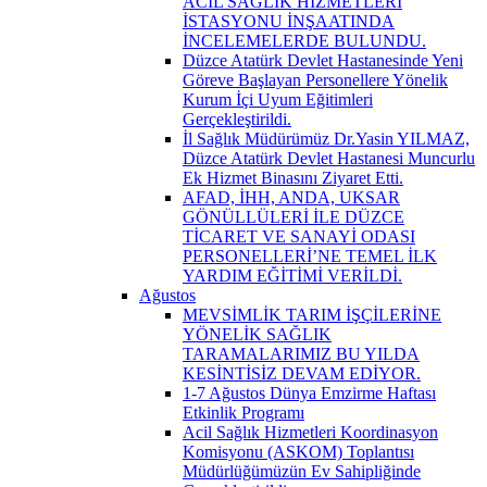
ACİL SAĞLIK HİZMETLERİ
İSTASYONU İNŞAATINDA
İNCELEMELERDE BULUNDU.
Düzce Atatürk Devlet Hastanesinde Yeni
Göreve Başlayan Personellere Yönelik
Kurum İçi Uyum Eğitimleri
Gerçekleştirildi.
İl Sağlık Müdürümüz Dr.Yasin YILMAZ,
Düzce Atatürk Devlet Hastanesi Muncurlu
Ek Hizmet Binasını Ziyaret Etti.
AFAD, İHH, ANDA, UKSAR
GÖNÜLLÜLERİ İLE DÜZCE
TİCARET VE SANAYİ ODASI
PERSONELLERİ’NE TEMEL İLK
YARDIM EĞİTİMİ VERİLDİ.
Ağustos
MEVSİMLİK TARIM İŞÇİLERİNE
YÖNELİK SAĞLIK
TARAMALARIMIZ BU YILDA
KESİNTİSİZ DEVAM EDİYOR.
1-7 Ağustos Dünya Emzirme Haftası
Etkinlik Programı
Acil Sağlık Hizmetleri Koordinasyon
Komisyonu (ASKOM) Toplantısı
Müdürlüğümüzün Ev Sahipliğinde