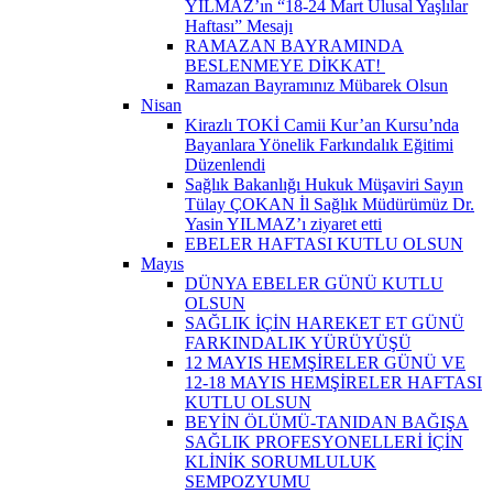
YILMAZ’ın “18-24 Mart Ulusal Yaşlılar
Haftası” Mesajı
RAMAZAN BAYRAMINDA
BESLENMEYE DİKKAT! ​
Ramazan Bayramınız Mübarek Olsun
Nisan
Kirazlı TOKİ Camii Kur’an Kursu’nda
Bayanlara Yönelik Farkındalık Eğitimi
Düzenlendi
Sağlık Bakanlığı Hukuk Müşaviri Sayın
Tülay ÇOKAN İl Sağlık Müdürümüz Dr.
Yasin YILMAZ’ı ziyaret etti
EBELER HAFTASI KUTLU OLSUN
Mayıs
DÜNYA EBELER GÜNÜ KUTLU
OLSUN
SAĞLIK İÇİN HAREKET ET GÜNÜ
FARKINDALIK YÜRÜYÜŞÜ
12 MAYIS HEMŞİRELER GÜNÜ VE
12-18 MAYIS HEMŞİRELER HAFTASI
KUTLU OLSUN
BEYİN ÖLÜMÜ-TANIDAN BAĞIŞA
SAĞLIK PROFESYONELLERİ İÇİN
KLİNİK SORUMLULUK
SEMPOZYUMU