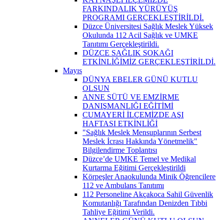
FARKINDALIK YÜRÜYÜŞ
PROGRAMI GERÇEKLEŞTİRİLDİ.
Düzce Üniversitesi Sağlık Meslek Yüksek
Okulunda 112 Acil Sağlık ve UMKE
Tanıtımı Gerçekleştirildi.
DÜZCE SAĞLIK SOKAĞI
ETKİNLİĞİMİZ GERÇEKLEŞTİRİLDİ.
Mayıs
DÜNYA EBELER GÜNÜ KUTLU
OLSUN
ANNE SÜTÜ VE EMZİRME
DANIŞMANLIĞI EĞİTİMİ
CUMAYERİ İLÇEMİZDE AŞI
HAFTASI ETKİNLİĞİ
"Sağlık Meslek Mensuplarının Serbest
Meslek İcrası Hakkında Yönetmelik"
Bilgilendirme Toplantısı
Düzce’de UMKE Temel ve Medikal
Kurtarma Eğitimi Gerçekleştirildi
Körpeşler Anaokulunda Minik Öğrencilere
112 ve Ambulans Tanıtımı
112 Personeline Akçakoca Sahil Güvenlik
Komutanlığı Tarafından Denizden Tıbbi
Tahliye Eğitimi Verildi.