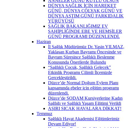
ANNELER GÜNÜ KUTLU OLSUN
DÜNYA SAĞLIK İÇİN HAREKET
GÜNÜ, DÜNYA ÇÖLYAK GÜNÜ VE
DÜNYA ASTIM GÜNÜ FARKIDALIK
YÜRÜYÜŞÜ
SAĞLIK BAKANLIĞIMIZ EV
SAHİPLİĞİNDE EBE VE HEMŞİLER
GÜNÜ PROGRAMI DÜZENLENDİ.
Haziran
İl Sağlık Müdürümüz Dr. Yasin YILMAZ,
Yaklaşan Kurban Bayramı Öncesinde ve
Bayram Süresince Sağlıklı Beslenme
Konusunda Önerilerde Bulundu
“Sağlıklı Çocuk, Sağlıklı Gelecek”
Etkinlik Programı Çilimli İlçemizde
Gerçekleştirildi.
Düzce’de Normal Doğum Eylem Planı
kapsamında ebeler için eğitim programı
düzenlendi.
Düzce’de SODAM Kursiyerlerine Kadın
Sağlığı ve Sağlıklı Yaşam Eğitimi Verildi
AŞIRI SICAK HAVALARA DİKKAT!
Temmuz
Sağlıklı Hayat Akademisi Eğitimlerimiz
Devam Ediyor!