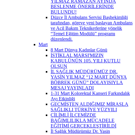
YILMAZ RAMAZAN AYINDA
BESLENME ÖNERİLERİNDE
BULUNDU!
Düzce İl Ambulans Servisi Başhekimliği
tarafından, göreve yeni başlayan Ambulans
ve Acil Bakım Teknikerlerine yönelik
“Temel Eğitim Modülü” programı
düzenlendi.
Mart
8 Mart Dünya Kadınlar Günü
İSTİKLAL MARŞI'MIZIN
KABULÜNÜN 105. YILI KUTLU
OLSUN
İL SAĞLIK MÜDÜRÜMÜZ DR.
YASİN YILMAZ “12 MART DÜNYA
BÖBREK GÜNÜ” DOLAYISIYLA
MESAJ YAYINLADI
1-31 Mart Kolorektal Kanseri Farkındalık
Ayı Etkinliği
GEÇMİŞTEN ALDIĞIMIZ MİRASLA
SAĞLIKLI TÜRKİYE YÜZYILI
ÇİLİMLİ İLÇEMİZDE
BAĞIMLILIKLA MÜCADELE
EĞİTİMİ GERÇEKLEŞTİRİLDİ
İl Sağlık Müdürümüz Dr. Yasin