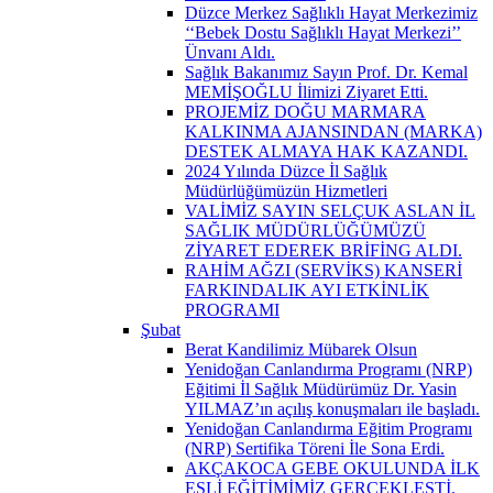
Düzce Merkez Sağlıklı Hayat Merkezimiz
‘‘Bebek Dostu Sağlıklı Hayat Merkezi’’
Ünvanı Aldı.
Sağlık Bakanımız Sayın Prof. Dr. Kemal
MEMİŞOĞLU İlimizi Ziyaret Etti.
PROJEMİZ DOĞU MARMARA
KALKINMA AJANSINDAN (MARKA)
DESTEK ALMAYA HAK KAZANDI.
2024 Yılında Düzce İl Sağlık
Müdürlüğümüzün Hizmetleri
VALİMİZ SAYIN SELÇUK ASLAN İL
SAĞLIK MÜDÜRLÜĞÜMÜZÜ
ZİYARET EDEREK BRİFİNG ALDI.
RAHİM AĞZI (SERVİKS) KANSERİ
FARKINDALIK AYI ETKİNLİK
PROGRAMI
Şubat
Berat Kandilimiz Mübarek Olsun
Yenidoğan Canlandırma Programı (NRP)
Eğitimi İl Sağlık Müdürümüz Dr. Yasin
YILMAZ’ın açılış konuşmaları ile başladı.
Yenidoğan Canlandırma Eğitim Programı
(NRP) Sertifika Töreni İle Sona Erdi.
AKÇAKOCA GEBE OKULUNDA İLK
EŞLİ EĞİTİMİMİZ GERÇEKLEŞTİ.