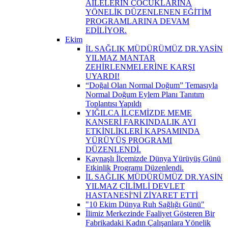
AİLELERİN ÇOCUKLARINA
YÖNELİK DÜZENLENEN EĞİTİM
PROGRAMLARINA DEVAM
EDİLİYOR.
Ekim
İL SAĞLIK MÜDÜRÜMÜZ DR.YASİN
YILMAZ MANTAR
ZEHİRLENMELERİNE KARŞI
UYARDI!
“Doğal Olan Normal Doğum” Temasıyla
Normal Doğum Eylem Planı Tanıtım
Toplantısı Yapıldı
YIĞILCA İLÇEMİZDE MEME
KANSERİ FARKINDALIK AYI
ETKİNLİKLERİ KAPSAMINDA
YÜRÜYÜŞ PROGRAMI
DÜZENLENDİ.
Kaynaşlı İlçemizde Dünya Yürüyüş Günü
Etkinlik Programı Düzenlendi.
İL SAĞLIK MÜDÜRÜMÜZ DR.YASİN
YILMAZ ÇİLİMLİ DEVLET
HASTANESİ'Nİ ZİYARET ETTİ
"10 Ekim Dünya Ruh Sağlığı Günü"
İlimiz Merkezinde Faaliyet Gösteren Bir
Fabrikadaki Kadın Çalışanlara Yönelik