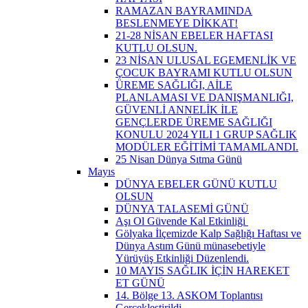
RAMAZAN BAYRAMINDA
BESLENMEYE DİKKAT!
21-28 NİSAN EBELER HAFTASI
KUTLU OLSUN.
23 NİSAN ULUSAL EGEMENLİK VE
ÇOCUK BAYRAMI KUTLU OLSUN
ÜREME SAĞLIĞI, AİLE
PLANLAMASI VE DANIŞMANLIĞI,
GÜVENLİ ANNELİK İLE
GENÇLERDE ÜREME SAĞLIĞI
KONULU 2024 YILI 1 GRUP SAĞLIK
MODÜLER EĞİTİMİ TAMAMLANDI.
25 Nisan Dünya Sıtma Günü
Mayıs
DÜNYA EBELER GÜNÜ KUTLU
OLSUN
DÜNYA TALASEMİ GÜNÜ
Aşı Ol Güvende Kal Etkinliği ​
Gölyaka İlçemizde Kalp Sağlığı Haftası ve
Dünya Astım Günü münasebetiyle
Yürüyüş Etkinliği Düzenlendi.
10 MAYIS SAĞLIK İÇİN HAREKET
ET GÜNÜ
14. Bölge 13. ASKOM Toplantısı
Gerçekleştirildi.