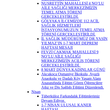
NUSRETTİN MAHALLESİ 4 NO’LU
AİLE SAĞLIĞI MERKEZİMİZİN
TEMEL ATMA TÖRENİ
GERÇEKLEŞTİRLDİ.
GÖLYAKA İLÇEMİZDE 112 ACİL
SAĞLIK HİZMETLERİ
İSTASYONUMUZUN TEMEL ATMA
TÖRENİ GERÇEKLEŞTİRİLDİ.
İL SAĞLIK MÜDÜRÜMÜZ DR.YASİN
YILMAZ’IN 1-7 MART DEPREM
HAFTASI MESAJI
FEVZİ ÇAKMAK MAHALLESİ 9
NO’LU AİLE SAĞLIĞI
MERKEZİMİZİN AÇILIŞ TÖRENİ
GERÇEKLEŞTİRİLDİ. ​
8 MART DÜNYA KADINLAR GÜNÜ
Akçakoca Osmaniye İlkokulu, Ayazlı
Anaokulu ve Dadalı Köy Yaşam Alanı
Anasınıfında Eğitim Gören Öğrencilere
Ağız ve Diş Sağlığı Eğitimi Düzenlendi.
Nisan
Tüberküloz Farkındalık Eğitimlerimiz
Devam Ediyor. ​
1-7 NİSAN ULUSAL KANER
HAFTASI