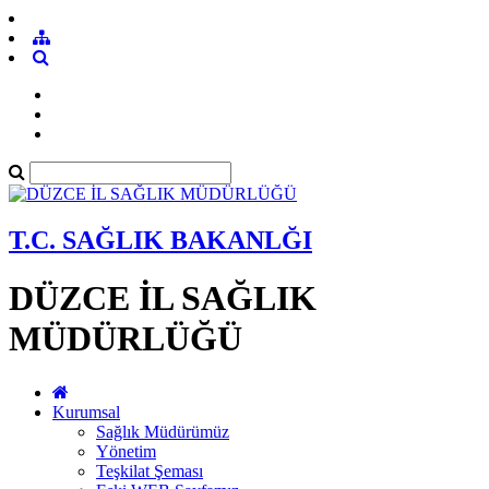
T.C. SAĞLIK BAKANLĞI
DÜZCE İL SAĞLIK
MÜDÜRLÜĞÜ
Kurumsal
Sağlık Müdürümüz
Yönetim
Teşkilat Şeması