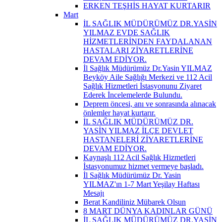
ERKEN TEŞHİS HAYAT KURTARIR
Mart
İL SAĞLIK MÜDÜRÜMÜZ DR.YASİN
YILMAZ EVDE SAĞLIK
HİZMETLERİNDEN FAYDALANAN
HASTALARI ZİYARETLERİNE
DEVAM EDİYOR.
İl Sağlık Müdürümüz Dr.Yasin YILMAZ
Beyköy Aile Sağlığı Merkezi ve 112 Acil
Sağlık Hizmetleri İstasyonunu Ziyaret
Ederek İncelemelerde Bulundu.
Deprem öncesi, anı ve sonrasında alınacak
önlemler hayat kurtarır.
İL SAĞLIK MÜDÜRÜMÜZ DR.
YASİN YILMAZ İLÇE DEVLET
HASTANELERİ ZİYARETLERİNE
DEVAM EDİYOR.
Kaynaşlı 112 Acil Sağlık Hizmetleri
İstasyonumuz hizmet vermeye başladı.
İl Sağlık Müdürümüz Dr. Yasin
YILMAZ'ın 1-7 Mart Yeşilay Haftası
Mesajı
Berat Kandiliniz Mübarek Olsun
8 MART DÜNYA KADINLAR GÜNÜ
İL SAĞLIK MÜDÜRÜMÜZ DR.YASİN