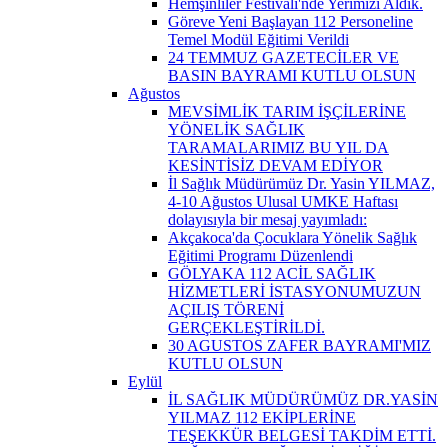
Hemşinliler Festivali'nde Yerimizi Aldık.
Göreve Yeni Başlayan 112 Personeline
Temel Modül Eğitimi Verildi
24 TEMMUZ GAZETECİLER VE
BASIN BAYRAMI KUTLU OLSUN
Ağustos
MEVSİMLİK TARIM İŞÇİLERİNE
YÖNELİK SAĞLIK
TARAMALARIMIZ BU YIL DA
KESİNTİSİZ DEVAM EDİYOR
İl Sağlık Müdürümüz Dr. Yasin YILMAZ,
4-10 Ağustos Ulusal UMKE Haftası
dolayısıyla bir mesaj yayımladı:
Akçakoca'da Çocuklara Yönelik Sağlık
Eğitimi Programı Düzenlendi
GÖLYAKA 112 ACİL SAĞLIK
HİZMETLERİ İSTASYONUMUZUN
AÇILIŞ TÖRENİ
GERÇEKLEŞTİRİLDİ.
30 AGUSTOS ZAFER BAYRAMI'MIZ
KUTLU OLSUN
Eylül
İL SAĞLIK MÜDÜRÜMÜZ DR.YASİN
YILMAZ 112 EKİPLERİNE
TEŞEKKÜR BELGESİ TAKDİM ETTİ.