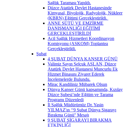
Sağlık Taraması Yapıldı.
Düzce Atatürk Devlet Hastanesinde
Kimyasal, Biyolojik, Radyolojik, Nükleer
(KBRN) Eğitimi Gerçekleştirildi. ​
ANNE SÜTÜ VE EMZİRME
DANIŞMANLIĞI EĞİTİMİ
GERÇEKLEŞTİRİLDİ
Acil Sağlık Hizmetleri Koordinasyon
Komisyonu (ASKOM) Toplantısı
Gerçekleştirildi.
Şubat
4 ŞUBAT DÜNYA KANSER GÜNÜ
Valimiz Sayın Selçuk ASLAN, Düzce
Atatürk Devlet Hastanesi Muncurlu Ek
Hizmet Binasını Ziyaret Ederek
İncelemelerde Bulundu.
Miraç Kandiliniz Mübarek Olsun
Dünya Kanser Günü kapsamında, Kızılay
Düzce Şubesi’nde Eğitim ve Tarama
Programı Düzenledi
İl Sağlık Müdürümüz Dr. Yasin
YILMAZ'ın ‘‘9 Şubat Dünya Sigarayı
Bırakma Günü'' Mesajı
9 ŞUBAT SİGARAYI BIRAKMA
ETKİNLİĞİ