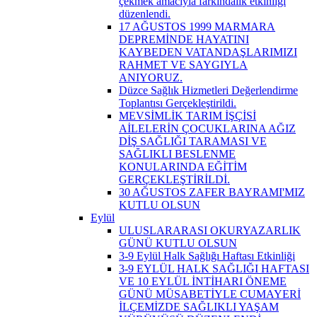
çekmek amacıyla farkındalık etkinliği
düzenlendi.
17 AĞUSTOS 1999 MARMARA
DEPREMİNDE HAYATINI
KAYBEDEN VATANDAŞLARIMIZI
RAHMET VE SAYGIYLA
ANIYORUZ.
Düzce Sağlık Hizmetleri Değerlendirme
Toplantısı Gerçekleştirildi.
MEVSİMLİK TARIM İŞÇİSİ
AİLELERİN ÇOCUKLARINA AĞIZ
DİŞ SAĞLIĞI TARAMASI VE
SAĞLIKLI BESLENME
KONULARINDA EĞİTİM
GERÇEKLEŞTİRİLDİ.
30 AĞUSTOS ZAFER BAYRAMI'MIZ
KUTLU OLSUN
Eylül
ULUSLARARASI OKURYAZARLIK
GÜNÜ KUTLU OLSUN
3-9 Eylül Halk Sağlığı Haftası Etkinliği
3-9 EYLÜL HALK SAĞLIĞI HAFTASI
VE 10 EYLÜL İNTİHARI ÖNEME
GÜNÜ MÜSABETİYLE CUMAYERİ
İLÇEMİZDE SAĞLIKLI YAŞAM