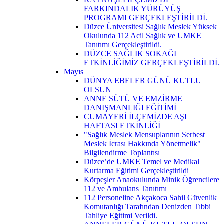
FARKINDALIK YÜRÜYÜŞ
PROGRAMI GERÇEKLEŞTİRİLDİ.
Düzce Üniversitesi Sağlık Meslek Yüksek
Okulunda 112 Acil Sağlık ve UMKE
Tanıtımı Gerçekleştirildi.
DÜZCE SAĞLIK SOKAĞI
ETKİNLİĞİMİZ GERÇEKLEŞTİRİLDİ.
Mayıs
DÜNYA EBELER GÜNÜ KUTLU
OLSUN
ANNE SÜTÜ VE EMZİRME
DANIŞMANLIĞI EĞİTİMİ
CUMAYERİ İLÇEMİZDE AŞI
HAFTASI ETKİNLİĞİ
"Sağlık Meslek Mensuplarının Serbest
Meslek İcrası Hakkında Yönetmelik"
Bilgilendirme Toplantısı
Düzce’de UMKE Temel ve Medikal
Kurtarma Eğitimi Gerçekleştirildi
Körpeşler Anaokulunda Minik Öğrencilere
112 ve Ambulans Tanıtımı
112 Personeline Akçakoca Sahil Güvenlik
Komutanlığı Tarafından Denizden Tıbbi
Tahliye Eğitimi Verildi.