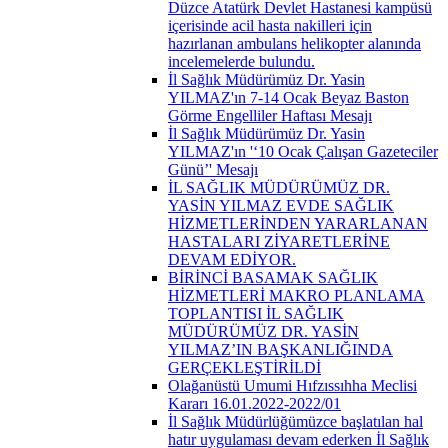
Düzce Atatürk Devlet Hastanesi kampüsü
içerisinde acil hasta nakilleri için
hazırlanan ambulans helikopter alanında
incelemelerde bulundu.
İl Sağlık Müdürümüz Dr. Yasin
YILMAZ'ın 7-14 Ocak Beyaz Baston
Görme Engelliler Haftası Mesajı
İl Sağlık Müdürümüz Dr. Yasin
YILMAZ'ın '‘10 Ocak Çalışan Gazeteciler
Günü’' Mesajı
İL SAĞLIK MÜDÜRÜMÜZ DR.
YASİN YILMAZ EVDE SAĞLIK
HİZMETLERİNDEN YARARLANAN
HASTALARI ZİYARETLERİNE
DEVAM EDİYOR.
BİRİNCİ BASAMAK SAĞLIK
HİZMETLERİ MAKRO PLANLAMA
TOPLANTISI İL SAĞLIK
MÜDÜRÜMÜZ DR. YASİN
YILMAZ’IN BAŞKANLIĞINDA
GERÇEKLEŞTİRİLDİ
Olağanüstü Umumi Hıfzıssıhha Meclisi
Kararı 16.01.2022-2022/01
İl Sağlık Müdürlüğümüzce başlatılan hal
hatır uygulaması devam ederken İl Sağlık