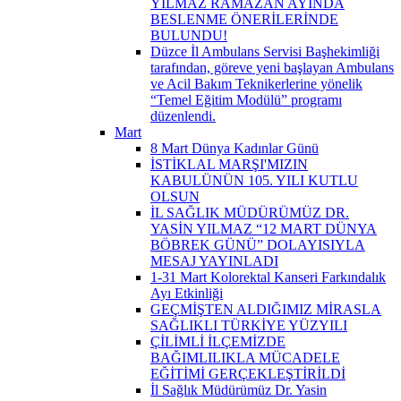
YILMAZ RAMAZAN AYINDA
BESLENME ÖNERİLERİNDE
BULUNDU!
Düzce İl Ambulans Servisi Başhekimliği
tarafından, göreve yeni başlayan Ambulans
ve Acil Bakım Teknikerlerine yönelik
“Temel Eğitim Modülü” programı
düzenlendi.
Mart
8 Mart Dünya Kadınlar Günü
İSTİKLAL MARŞI'MIZIN
KABULÜNÜN 105. YILI KUTLU
OLSUN
İL SAĞLIK MÜDÜRÜMÜZ DR.
YASİN YILMAZ “12 MART DÜNYA
BÖBREK GÜNÜ” DOLAYISIYLA
MESAJ YAYINLADI
1-31 Mart Kolorektal Kanseri Farkındalık
Ayı Etkinliği
GEÇMİŞTEN ALDIĞIMIZ MİRASLA
SAĞLIKLI TÜRKİYE YÜZYILI
ÇİLİMLİ İLÇEMİZDE
BAĞIMLILIKLA MÜCADELE
EĞİTİMİ GERÇEKLEŞTİRİLDİ
İl Sağlık Müdürümüz Dr. Yasin