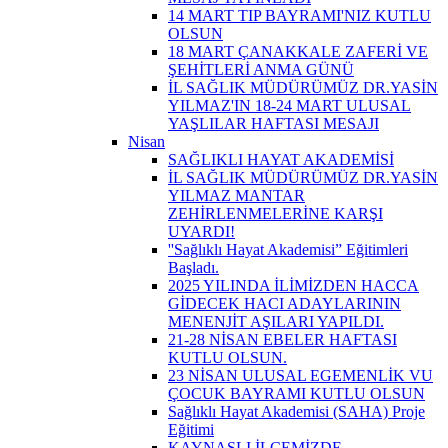
14 MART TIP BAYRAMI'NIZ KUTLU
OLSUN
18 MART ÇANAKKALE ZAFERİ VE
ŞEHİTLERİ ANMA GÜNÜ
İL SAĞLIK MÜDÜRÜMÜZ DR.YASİN
YILMAZ'IN 18-24 MART ULUSAL
YAŞLILAR HAFTASI MESAJI
Nisan
SAĞLIKLI HAYAT AKADEMİSİ
İL SAĞLIK MÜDÜRÜMÜZ DR.YASİN
YILMAZ MANTAR
ZEHİRLENMELERİNE KARŞI
UYARDI!
''Sağlıklı Hayat Akademisi” Eğitimleri
Başladı.
2025 YILINDA İLİMİZDEN HACCA
GİDECEK HACI ADAYLARININ
MENENJİT AŞILARI YAPILDI.
21-28 NİSAN EBELER HAFTASI
KUTLU OLSUN.
23 NİSAN ULUSAL EGEMENLİK VU
ÇOCUK BAYRAMI KUTLU OLSUN
Sağlıklı Hayat Akademisi (SAHA) Proje
Eğitimi
KAYNAŞLI İLÇEMİZDE