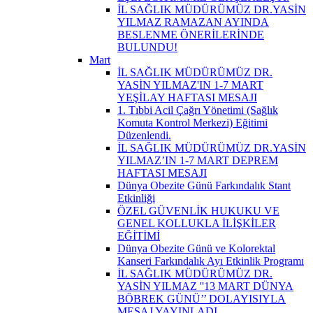
İL SAĞLIK MÜDÜRÜMÜZ DR.YASİN
YILMAZ RAMAZAN AYINDA
BESLENME ÖNERİLERİNDE
BULUNDU!
Mart
İL SAĞLIK MÜDÜRÜMÜZ DR.
YASİN YILMAZ'IN 1-7 MART
YEŞİLAY HAFTASI MESAJI
1. Tıbbi Acil Çağrı Yönetimi (Sağlık
Komuta Kontrol Merkezi) Eğitimi
Düzenlendi.
İL SAĞLIK MÜDÜRÜMÜZ DR.YASİN
YILMAZ’IN 1-7 MART DEPREM
HAFTASI MESAJI
Dünya Obezite Günü Farkındalık Stant
Etkinliği
ÖZEL GÜVENLİK HUKUKU VE
GENEL KOLLUKLA İLİŞKİLER
EĞİTİMİ
Dünya Obezite Günü ve Kolorektal
Kanseri Farkındalık Ayı Etkinlik Programı
İL SAĞLIK MÜDÜRÜMÜZ DR.
YASİN YILMAZ ''13 MART DÜNYA
BÖBREK GÜNÜ’’ DOLAYISIYLA
MESAJ YAYINLADI