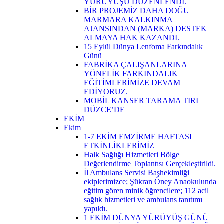
YÜRÜYÜŞÜ DÜZENLENDİ. ​
BİR PROJEMİZ DAHA DOĞU
MARMARA KALKINMA
AJANSINDAN (MARKA) DESTEK
ALMAYA HAK KAZANDI. ​
15 Eylül Dünya Lenfoma Farkındalık
Günü
FABRİKA ÇALIŞANLARINA
YÖNELİK FARKINDALIK
EĞİTİMLERİMİZE DEVAM
EDİYORUZ.
MOBİL KANSER TARAMA TIRI
DÜZCE’DE
EKİM
Ekim
1-7 EKİM EMZİRME HAFTASI
ETKİNLİKLERİMİZ
Halk Sağlığı Hizmetleri Bölge
Değerlendirme Toplantısı Gerçekleştirildi. ​
İl Ambulans Servisi Başhekimliği
ekiplerimizce; Şükran Öney Anaokulunda
eğitim gören minik öğrencilere; 112 acil
sağlık hizmetleri ve ambulans tanıtımı
yapıldı.
1 EKİM DÜNYA YÜRÜYÜŞ GÜNÜ