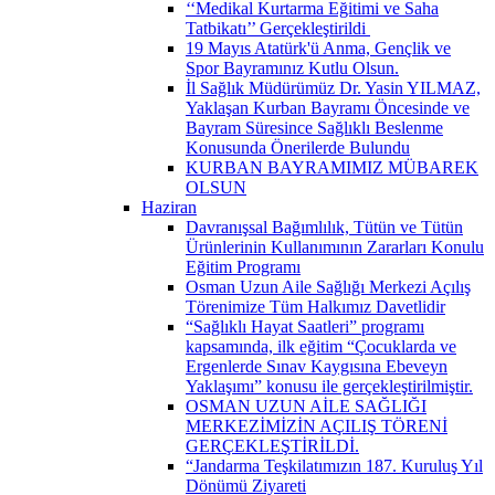
‘‘Medikal Kurtarma Eğitimi ve Saha
Tatbikatı’’ Gerçekleştirildi ​
19 Mayıs Atatürk'ü Anma, Gençlik ve
Spor Bayramınız Kutlu Olsun.
İl Sağlık Müdürümüz Dr. Yasin YILMAZ,
Yaklaşan Kurban Bayramı Öncesinde ve
Bayram Süresince Sağlıklı Beslenme
Konusunda Önerilerde Bulundu
KURBAN BAYRAMIMIZ MÜBAREK
OLSUN
Haziran
Davranışsal Bağımlılık, Tütün ve Tütün
Ürünlerinin Kullanımının Zararları Konulu
Eğitim Programı
Osman Uzun Aile Sağlığı Merkezi Açılış
Törenimize Tüm Halkımız Davetlidir
“Sağlıklı Hayat Saatleri” programı
kapsamında, ilk eğitim “Çocuklarda ve
Ergenlerde Sınav Kaygısına Ebeveyn
Yaklaşımı” konusu ile gerçekleştirilmiştir.
OSMAN UZUN AİLE SAĞLIĞI
MERKEZİMİZİN AÇILIŞ TÖRENİ
GERÇEKLEŞTİRİLDİ.
“Jandarma Teşkilatımızın 187. Kuruluş Yıl
Dönümü Ziyareti