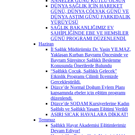
ANNELER GÜNÜ KUTLU OLSUN
DÜNYA SAĞLIK İÇİN HAREKET
GÜNÜ, DÜNYA ÇÖLYAK GÜNÜ VE
DÜNYA ASTIM GÜNÜ FARKIDALIK
YÜRÜYÜŞÜ
SAĞLIK BAKANLIĞIMIZ EV
SAHİPLİĞİNDE EBE VE HEMŞİLER
GÜNÜ PROGRAMI DÜZENLENDİ.
Haziran
İl Sağlık Müdürümüz Dr. Yasin YILMAZ,
Yaklaşan Kurban Bayramı Öncesinde ve
Bayram Süresince Sağlıklı Beslenme
Konusunda Önerilerde Bulundu
“Sağlıklı Çocuk, Sağlıklı Gelecek”
Etkinlik Programı Çilimli İlçemizde
Gerçekleştirildi.
Düzce’de Normal Doğum Eylem Planı
kapsamında ebeler için eğitim programı
düzenlendi.
Düzce’de SODAM Kursiyerlerine Kadın
Sağlığı ve Sağlıklı Yaşam Eğitimi Verildi
AŞIRI SICAK HAVALARA DİKKAT!
Temmuz
Sağlıklı Hayat Akademisi Eğitimlerimiz
Devam Ediyor!