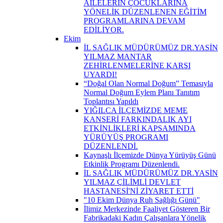
AİLELERİN ÇOCUKLARINA
YÖNELİK DÜZENLENEN EĞİTİM
PROGRAMLARINA DEVAM
EDİLİYOR.
Ekim
İL SAĞLIK MÜDÜRÜMÜZ DR.YASİN
YILMAZ MANTAR
ZEHİRLENMELERİNE KARŞI
UYARDI!
“Doğal Olan Normal Doğum” Temasıyla
Normal Doğum Eylem Planı Tanıtım
Toplantısı Yapıldı
YIĞILCA İLÇEMİZDE MEME
KANSERİ FARKINDALIK AYI
ETKİNLİKLERİ KAPSAMINDA
YÜRÜYÜŞ PROGRAMI
DÜZENLENDİ.
Kaynaşlı İlçemizde Dünya Yürüyüş Günü
Etkinlik Programı Düzenlendi.
İL SAĞLIK MÜDÜRÜMÜZ DR.YASİN
YILMAZ ÇİLİMLİ DEVLET
HASTANESİ'Nİ ZİYARET ETTİ
"10 Ekim Dünya Ruh Sağlığı Günü"
İlimiz Merkezinde Faaliyet Gösteren Bir
Fabrikadaki Kadın Çalışanlara Yönelik