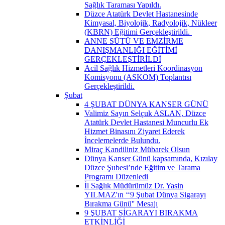
Sağlık Taraması Yapıldı.
Düzce Atatürk Devlet Hastanesinde
Kimyasal, Biyolojik, Radyolojik, Nükleer
(KBRN) Eğitimi Gerçekleştirildi. ​
ANNE SÜTÜ VE EMZİRME
DANIŞMANLIĞI EĞİTİMİ
GERÇEKLEŞTİRİLDİ
Acil Sağlık Hizmetleri Koordinasyon
Komisyonu (ASKOM) Toplantısı
Gerçekleştirildi.
Şubat
4 ŞUBAT DÜNYA KANSER GÜNÜ
Valimiz Sayın Selçuk ASLAN, Düzce
Atatürk Devlet Hastanesi Muncurlu Ek
Hizmet Binasını Ziyaret Ederek
İncelemelerde Bulundu.
Miraç Kandiliniz Mübarek Olsun
Dünya Kanser Günü kapsamında, Kızılay
Düzce Şubesi’nde Eğitim ve Tarama
Programı Düzenledi
İl Sağlık Müdürümüz Dr. Yasin
YILMAZ'ın ‘‘9 Şubat Dünya Sigarayı
Bırakma Günü'' Mesajı
9 ŞUBAT SİGARAYI BIRAKMA
ETKİNLİĞİ