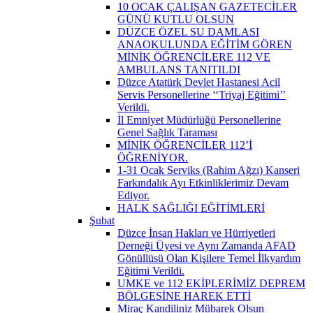
10 OCAK ÇALIŞAN GAZETECİLER
GÜNÜ KUTLU OLSUN
DÜZCE ÖZEL SU DAMLASI
ANAOKULUNDA EĞİTİM GÖREN
MİNİK ÖĞRENCİLERE 112 VE
AMBULANS TANITILDI
Düzce Atatürk Devlet Hastanesi Acil
Servis Personellerine ‘‘Triyaj Eğitimi’’
Verildi.
İl Emniyet Müdürlüğü Personellerine
Genel Sağlık Taraması
MİNİK ÖĞRENCİLER 112’İ
ÖĞRENİYOR.
1-31 Ocak Serviks (Rahim Ağzı) Kanseri
Farkındalık Ayı Etkinliklerimiz Devam
Ediyor.
HALK SAĞLIĞI EĞİTİMLERİ
Şubat
Düzce İnsan Hakları ve Hürriyetleri
Derneği Üyesi ve Aynı Zamanda AFAD
Gönüllüsü Olan Kişilere Temel İlkyardım
Eğitimi Verildi.
UMKE ve 112 EKİPLERİMİZ DEPREM
BÖLGESİNE HAREK ETTİ
Miraç Kandiliniz Mübarek Olsun