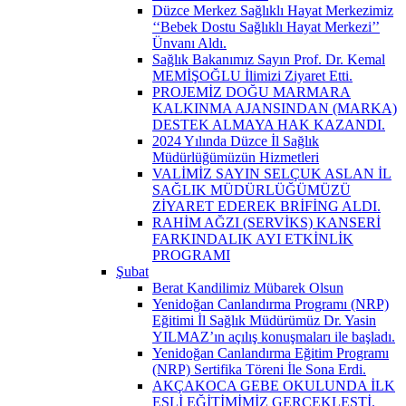
Düzce Merkez Sağlıklı Hayat Merkezimiz
‘‘Bebek Dostu Sağlıklı Hayat Merkezi’’
Ünvanı Aldı.
Sağlık Bakanımız Sayın Prof. Dr. Kemal
MEMİŞOĞLU İlimizi Ziyaret Etti.
PROJEMİZ DOĞU MARMARA
KALKINMA AJANSINDAN (MARKA)
DESTEK ALMAYA HAK KAZANDI.
2024 Yılında Düzce İl Sağlık
Müdürlüğümüzün Hizmetleri
VALİMİZ SAYIN SELÇUK ASLAN İL
SAĞLIK MÜDÜRLÜĞÜMÜZÜ
ZİYARET EDEREK BRİFİNG ALDI.
RAHİM AĞZI (SERVİKS) KANSERİ
FARKINDALIK AYI ETKİNLİK
PROGRAMI
Şubat
Berat Kandilimiz Mübarek Olsun
Yenidoğan Canlandırma Programı (NRP)
Eğitimi İl Sağlık Müdürümüz Dr. Yasin
YILMAZ’ın açılış konuşmaları ile başladı.
Yenidoğan Canlandırma Eğitim Programı
(NRP) Sertifika Töreni İle Sona Erdi.
AKÇAKOCA GEBE OKULUNDA İLK
EŞLİ EĞİTİMİMİZ GERÇEKLEŞTİ.