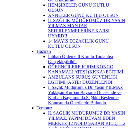
HEMŞİRELER GÜNÜ KUTLU
OLSUN
ANNELER GÜNÜ KUTLU OLSUN
İL SAĞLIK MÜDÜRÜMÜZ DR.YASİN
YILMAZ MANTAR
ZEHİRLENMELERİNE KARŞI
UYARDI!
14 MAYIS ECZACILIK GÜNÜ
KUTLU OLSUN
Haziran
İntiharı Önleme İl Kurulu Toplantısı
Gerçekleştirildi.
ÖĞRENCİLERE KIRIM KONGO
KANAMALI ATEŞİ (KKKA) EĞİTİMİ
AMBULANS SÜRÜŞ GÜVENLİĞİ
EĞİTİMİ (ASTE) DÜZENLENDİ.
İl Sağlık Müdürümüz Dr. Yasin YILMAZ
Yaklaşan Kurban Bayramı Öncesinde ve
Kurban Bayramında Sağlıklı Beslenme
Konusunda Önerilerde Bulundu.
Temmuz
İL SAĞLIK MÜDÜRÜMÜZ DR.YASİN
YILMAZ, YAPIMI DEVAM EDEN
MERKEZ 12 NOLU ŞABAN KILIÇ 112