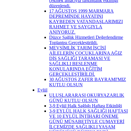
çekmek amacıyla farkındalık etkinliği
düzenlendi.
17 AĞUSTOS 1999 MARMARA
DEPREMİNDE HAYATINI
KAYBEDEN VATANDAŞLARIMIZI
RAHMET VE SAYGIYLA
ANIYORUZ.
Düzce Sağlık Hizmetleri Değerlendirme
Toplantısı Gerçekleştirildi.
MEVSİMLİK TARIM İŞÇİSİ
AİLELERİN ÇOCUKLARINA AĞIZ
DİŞ SAĞLIĞI TARAMASI VE
SAĞLIKLI BESLENME
KONULARINDA EĞİTİM
GERÇEKLEŞTİRİLDİ.
30 AĞUSTOS ZAFER BAYRAMI'MIZ
KUTLU OLSUN
Eylül
ULUSLARARASI OKURYAZARLIK
GÜNÜ KUTLU OLSUN
3-9 Eylül Halk Sağlığı Haftası Etkinliği
3-9 EYLÜL HALK SAĞLIĞI HAFTASI
VE 10 EYLÜL İNTİHARI ÖNEME
GÜNÜ MÜSABETİYLE CUMAYERİ
İLÇEMİZDE SAĞLIKLI YAŞAM