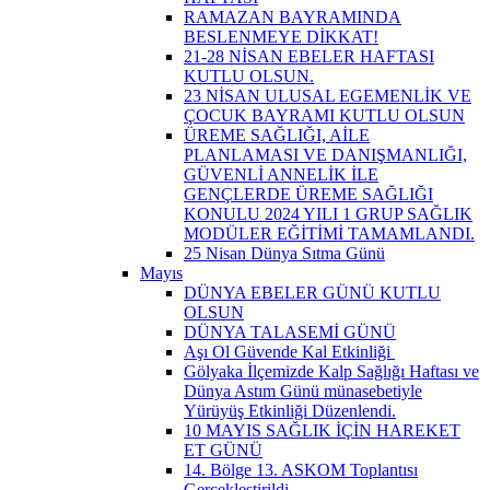
RAMAZAN BAYRAMINDA
BESLENMEYE DİKKAT!
21-28 NİSAN EBELER HAFTASI
KUTLU OLSUN.
23 NİSAN ULUSAL EGEMENLİK VE
ÇOCUK BAYRAMI KUTLU OLSUN
ÜREME SAĞLIĞI, AİLE
PLANLAMASI VE DANIŞMANLIĞI,
GÜVENLİ ANNELİK İLE
GENÇLERDE ÜREME SAĞLIĞI
KONULU 2024 YILI 1 GRUP SAĞLIK
MODÜLER EĞİTİMİ TAMAMLANDI.
25 Nisan Dünya Sıtma Günü
Mayıs
DÜNYA EBELER GÜNÜ KUTLU
OLSUN
DÜNYA TALASEMİ GÜNÜ
Aşı Ol Güvende Kal Etkinliği ​
Gölyaka İlçemizde Kalp Sağlığı Haftası ve
Dünya Astım Günü münasebetiyle
Yürüyüş Etkinliği Düzenlendi.
10 MAYIS SAĞLIK İÇİN HAREKET
ET GÜNÜ
14. Bölge 13. ASKOM Toplantısı
Gerçekleştirildi.