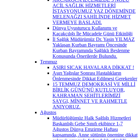
ACİL SAĞLIK HİZMETLERİ
İSTASYONUMUZ YAZ DÖNEMİNDE
MELENAĞZI SAHİLİNDE HİZMET
VERMEYE BAŞLADI.
Dünya Uyuşturucu Kullanımı ve
Kaçakçılığı İle Mücadele Günü Etkinliği
İl Sağlık Müdürümüz Dr. Yasin YILMAZ
Yaklaşan Kurban Bayramı Öncesinde
Kurban Bayramında Sağlıklı Beslenme
Konusunda Önerilerde Bulundu.
Temmuz
AŞIRI SICAK HAVALARA DİKKAT !
Aşırı Yağışlar Sonrası Hastalıkların
Önlenmesinde Dikkat Edilmesi Gerekenler
15 TEMMUZ DEMOKRASİ VE MİLLİ
BİRLİK GÜNÜ'NÜ KUTLUYOR,
KAHRAMAN ŞEHİTLERİMİZİ
SAYGI, MİNNET VE RAHMETLE
ANIYORUZ.
Ağustos
Müdürlüğümüz Halk Sağlığı Hizmetleri
Başkanlığı Gebe Sınıfı ekibince 1-7
Ağustos Dünya Emzirme Haftası
kapsamında, Anne sütünün önemine dikkat