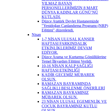
YILMAZ BAYAN
PERSONELLERİMİZİN 8 MART
DÜNYA KADINLAR GÜNÜ’NÜ
KUTLADI.
Düzce Atatürk Devlet Hastanemizde
"Yenidoğan Canlandırma Programı (NRP)
Eğitimi" düzenlendi.
Nisan
1-7 NİSAN ULUSAL KANSER
HAFTASI FARKINDALIK
ETKİNLİKLERİMİZ DEVAM
EDİYOR.
Düzce Arama ve Kurtarma Gönüllülerine
Temel İlkyardım Eğitimi Verildi.
10-16 NİSAN KALP SAĞLIĞI
HAFTASI ETKİNLİĞİ
KADİR GECEMİZ MÜBAREK
OLSUN.
RAMAZAN BAYRAMINDA
SAĞLIKLI BESLENME ÖNERİLERİ
RAMAZAN BAYRAMINIZ
MÜBAREK OLSUN.
23 NİSAN ULUSAL EGEMENLİK VE
ÇOCUK BAYRAMINIZ KUTLU
OLSUN.