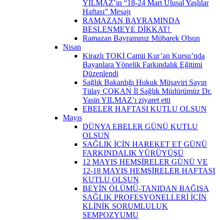
YILMAZ’ın “18-24 Mart Ulusal Yaşlılar
Haftası” Mesajı
RAMAZAN BAYRAMINDA
BESLENMEYE DİKKAT! ​
Ramazan Bayramınız Mübarek Olsun
Nisan
Kirazlı TOKİ Camii Kur’an Kursu’nda
Bayanlara Yönelik Farkındalık Eğitimi
Düzenlendi
Sağlık Bakanlığı Hukuk Müşaviri Sayın
Tülay ÇOKAN İl Sağlık Müdürümüz Dr.
Yasin YILMAZ’ı ziyaret etti
EBELER HAFTASI KUTLU OLSUN
Mayıs
DÜNYA EBELER GÜNÜ KUTLU
OLSUN
SAĞLIK İÇİN HAREKET ET GÜNÜ
FARKINDALIK YÜRÜYÜŞÜ
12 MAYIS HEMŞİRELER GÜNÜ VE
12-18 MAYIS HEMŞİRELER HAFTASI
KUTLU OLSUN
BEYİN ÖLÜMÜ-TANIDAN BAĞIŞA
SAĞLIK PROFESYONELLERİ İÇİN
KLİNİK SORUMLULUK
SEMPOZYUMU