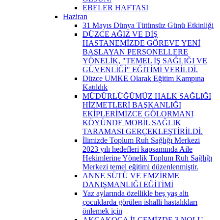
EBELER HAFTASI
Haziran
31 Mayıs Dünya Tütünsüz Günü Etkinliği
DÜZCE AĞIZ VE DİŞ
HASTANEMİZDE GÖREVE YENİ
BAŞLAYAN PERSONELLERE
YÖNELİK, "TEMEL İŞ SAĞLIĞI VE
GÜVENLİĞİ" EĞİTİMİ VERİLDİ.
Düzce UMKE Olarak Eğitim Kampına
Katıldık
MÜDÜRLÜĞÜMÜZ HALK SAĞLIĞI
HİZMETLERİ BAŞKANLIĞI
EKİPLERİMİZCE GÖLORMANI
KÖYÜNDE MOBİL SAĞLIK
TARAMASI GERÇEKLEŞTİRİLDİ.
İlimizde Toplum Ruh Sağlığı Merkezi
2023 yılı hedefleri kapsamında Aile
Hekimlerine Yönelik Toplum Ruh Sağlığı
Merkezi temel eğitimi düzenlenmiştir.
ANNE SÜTÜ VE EMZİRME
DANIŞMANLIĞI EĞİTİMİ
Yaz aylarında özellikle beş yaş altı
çocuklarda görülen ishalli hastalıkları
önlemek için
AKÇAKOCA İLÇEMİZDE 3 NOLU