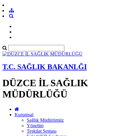
T.C. SAĞLIK BAKANLĞI
DÜZCE İL SAĞLIK
MÜDÜRLÜĞÜ
Kurumsal
Sağlık Müdürümüz
Yönetim
Teşkilat Şeması