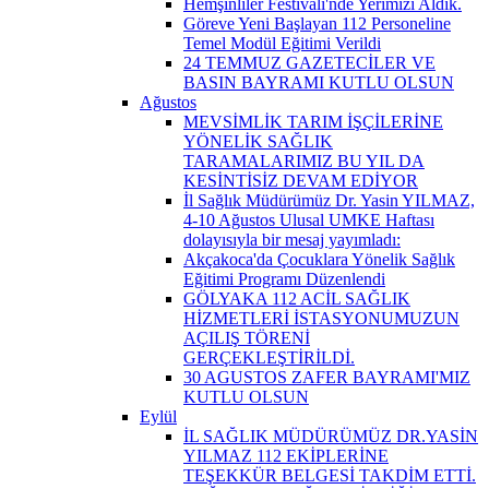
Hemşinliler Festivali'nde Yerimizi Aldık.
Göreve Yeni Başlayan 112 Personeline
Temel Modül Eğitimi Verildi
24 TEMMUZ GAZETECİLER VE
BASIN BAYRAMI KUTLU OLSUN
Ağustos
MEVSİMLİK TARIM İŞÇİLERİNE
YÖNELİK SAĞLIK
TARAMALARIMIZ BU YIL DA
KESİNTİSİZ DEVAM EDİYOR
İl Sağlık Müdürümüz Dr. Yasin YILMAZ,
4-10 Ağustos Ulusal UMKE Haftası
dolayısıyla bir mesaj yayımladı:
Akçakoca'da Çocuklara Yönelik Sağlık
Eğitimi Programı Düzenlendi
GÖLYAKA 112 ACİL SAĞLIK
HİZMETLERİ İSTASYONUMUZUN
AÇILIŞ TÖRENİ
GERÇEKLEŞTİRİLDİ.
30 AGUSTOS ZAFER BAYRAMI'MIZ
KUTLU OLSUN
Eylül
İL SAĞLIK MÜDÜRÜMÜZ DR.YASİN
YILMAZ 112 EKİPLERİNE
TEŞEKKÜR BELGESİ TAKDİM ETTİ.