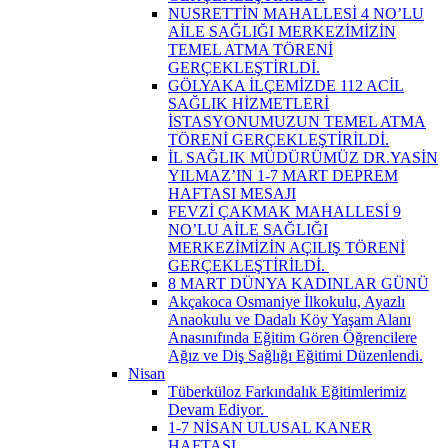
NUSRETTİN MAHALLESİ 4 NO’LU
AİLE SAĞLIĞI MERKEZİMİZİN
TEMEL ATMA TÖRENİ
GERÇEKLEŞTİRLDİ.
GÖLYAKA İLÇEMİZDE 112 ACİL
SAĞLIK HİZMETLERİ
İSTASYONUMUZUN TEMEL ATMA
TÖRENİ GERÇEKLEŞTİRİLDİ.
İL SAĞLIK MÜDÜRÜMÜZ DR.YASİN
YILMAZ’IN 1-7 MART DEPREM
HAFTASI MESAJI
FEVZİ ÇAKMAK MAHALLESİ 9
NO’LU AİLE SAĞLIĞI
MERKEZİMİZİN AÇILIŞ TÖRENİ
GERÇEKLEŞTİRİLDİ. ​
8 MART DÜNYA KADINLAR GÜNÜ
Akçakoca Osmaniye İlkokulu, Ayazlı
Anaokulu ve Dadalı Köy Yaşam Alanı
Anasınıfında Eğitim Gören Öğrencilere
Ağız ve Diş Sağlığı Eğitimi Düzenlendi.
Nisan
Tüberküloz Farkındalık Eğitimlerimiz
Devam Ediyor. ​
1-7 NİSAN ULUSAL KANER
HAFTASI