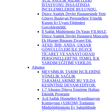
ACİL SAĞLIK HİZMETLERİ
İSTASYONU İNŞAATINDA
İNCELEMELERDE BULUNDU.
Düzce Atatürk Devlet Hastanesinde Yeni
Göreve Başlayan Personellere Yönelik
Kurum İçi Uyum Eğitimleri
Gerçekleştirildi.
İl Sağlık Müdürümüz Dr.Yasin YILMAZ,
Düzce Atatürk Devlet Hastanesi Muncurlu
Ek Hizmet Binasını Ziyaret Etti.
AFAD, İHH, ANDA, UKSAR
GÖNÜLLÜLERİ İLE DÜZCE
TİCARET VE SANAYİ ODASI
PERSONELLERİ’NE TEMEL İLK
YARDIM EĞİTİMİ VERİLDİ.
Ağustos
MEVSİMLİK TARIM İŞÇİLERİNE
YÖNELİK SAĞLIK
TARAMALARIMIZ BU YILDA
KESİNTİSİZ DEVAM EDİYOR.
1-7 Ağustos Dünya Emzirme Haftası
Etkinlik Programı
Acil Sağlık Hizmetleri Koordinasyon
Komisyonu (ASKOM) Toplantısı
Müdürlüğümüzün Ev Sahipliğinde