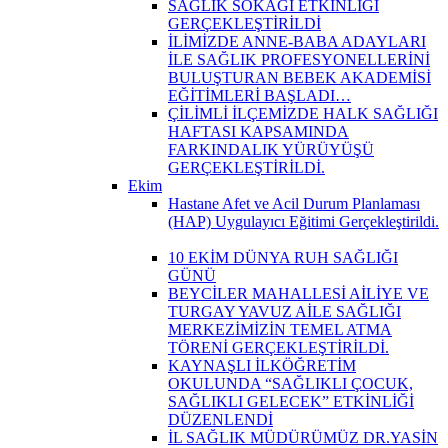
SAĞLIK SOKAĞI ETKİNLİĞİ
GERÇEKLEŞTİRİLDİ
İLİMİZDE ANNE-BABA ADAYLARI
İLE SAĞLIK PROFESYONELLERİNİ
BULUŞTURAN BEBEK AKADEMİSİ
EĞİTİMLERİ BAŞLADI…
ÇİLİMLİ İLÇEMİZDE HALK SAĞLIĞI
HAFTASI KAPSAMINDA
FARKINDALIK YÜRÜYÜŞÜ
GERÇEKLEŞTİRİLDİ.
Ekim
Hastane Afet ve Acil Durum Planlaması
(HAP) Uygulayıcı Eğitimi Gerçekleştirildi.
10 EKİM DÜNYA RUH SAĞLIĞI
GÜNÜ
BEYCİLER MAHALLESİ AİLİYE VE
TURGAY YAVUZ AİLE SAĞLIĞI
MERKEZİMİZİN TEMEL ATMA
TÖRENİ GERÇEKLEŞTİRİLDİ.
KAYNAŞLI İLKÖĞRETİM
OKULUNDA “SAĞLIKLI ÇOCUK,
SAĞLIKLI GELECEK” ETKİNLİĞİ
DÜZENLENDİ
İL SAĞLIK MÜDÜRÜMÜZ DR.YASİN