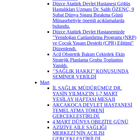
Düzce Atatürk Devlet Hastanesi Göğüs
Hastalıkları Uzmanı Dr. Salih ÖZENÇ, 9
Şubat Dünya Sigara Bırakma Günü
Münasebetiyle önemli açıklamalarda
bulundu.
Düzce Atatürk Devlet Hastanemizde
"Yenidoğan Canlandırma Programı (NRP)
ve Çocuk Yaşam Desteği (CPR) Eğitimi"
Düzenlendi.
Acil Obstetrik Bakım Çekirdek Ekip
Stratejik Planlama Grubu Toplantısı
Yapıldı.
‘’SAĞLIK HAKKI’’ KONUSUNDA
SEMİNER VERİLDİ
Mart
İL SAĞLIK MÜDÜRÜMÜZ DR.
YASİN YILMAZ'IN 1-7 MART
YEŞİLAY HAFTASI MESAJI
AKÇAKOCA DEVLET HASTANESİ
TEMEL ATMA TÖRENİ
GERÇEKLEŞTİRLDİ.
4 MART DÜNYA OBEZİTE GÜNÜ
AZİZİYE AİLE SAĞLIĞI
MERKEZİ’NİN AÇILIŞI
GERÇEKLEŞTİRİLDİ.