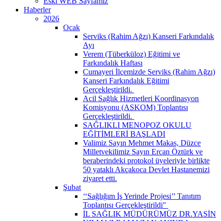
Eski WEB Sayfamız
Haberler
2026
Ocak
Serviks (Rahim Ağzı) Kanseri Farkındalık
Ayı
Verem (Tüberküloz) Eğitimi ve
Farkındalık Haftası
Cumayeri İlçemizde Serviks (Rahim Ağzı)
Kanseri Farkındalık Eğitimi
Gerçekleştirildi. ​
Acil Sağlık Hizmetleri Koordinasyon
Komisyonu (ASKOM) Toplantısı
Gerçekleştirildi. ​
SAĞLIKLI MENOPOZ OKULU
EĞİTİMLERİ BAŞLADI
Valimiz Sayın Mehmet Makas, Düzce
Milletvekilimiz Sayın Ercan Öztürk ve
beraberindeki protokol üyeleriyle birlikte
50 yataklı Akçakoca Devlet Hastanemizi
ziyaret etti.
Şubat
‘‘Sağlığım İş Yerinde Projesi’’ Tanıtım
Toplantısı Gerçekleştirildi" ​
İL SAĞLIK MÜDÜRÜMÜZ DR.YASİN