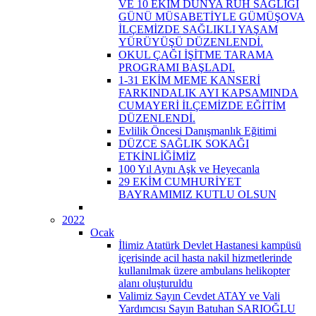
VE 10 EKİM DÜNYA RUH SAĞLIĞI
GÜNÜ MÜSABETİYLE GÜMÜŞOVA
İLÇEMİZDE SAĞLIKLI YAŞAM
YÜRÜYÜŞÜ DÜZENLENDİ.
OKUL ÇAĞI İŞİTME TARAMA
PROGRAMI BAŞLADI.
1-31 EKİM MEME KANSERİ
FARKINDALIK AYI KAPSAMINDA
CUMAYERİ İLÇEMİZDE EĞİTİM
DÜZENLENDİ.
Evlilik Öncesi Danışmanlık Eğitimi
DÜZCE SAĞLIK SOKAĞI
ETKİNLİĞİMİZ
100 Yıl Aynı Aşk ve Heyecanla
29 EKİM CUMHURİYET
BAYRAMIMIZ KUTLU OLSUN
2022
Ocak
İlimiz Atatürk Devlet Hastanesi kampüsü
içerisinde acil hasta nakil hizmetlerinde
kullanılmak üzere ambulans helikopter
alanı oluşturuldu
Valimiz Sayın Cevdet ATAY ve Vali
Yardımcısı Sayın Batuhan SARIOĞLU