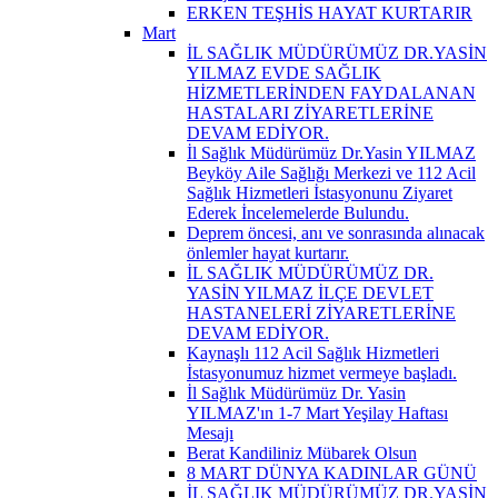
ERKEN TEŞHİS HAYAT KURTARIR
Mart
İL SAĞLIK MÜDÜRÜMÜZ DR.YASİN
YILMAZ EVDE SAĞLIK
HİZMETLERİNDEN FAYDALANAN
HASTALARI ZİYARETLERİNE
DEVAM EDİYOR.
İl Sağlık Müdürümüz Dr.Yasin YILMAZ
Beyköy Aile Sağlığı Merkezi ve 112 Acil
Sağlık Hizmetleri İstasyonunu Ziyaret
Ederek İncelemelerde Bulundu.
Deprem öncesi, anı ve sonrasında alınacak
önlemler hayat kurtarır.
İL SAĞLIK MÜDÜRÜMÜZ DR.
YASİN YILMAZ İLÇE DEVLET
HASTANELERİ ZİYARETLERİNE
DEVAM EDİYOR.
Kaynaşlı 112 Acil Sağlık Hizmetleri
İstasyonumuz hizmet vermeye başladı.
İl Sağlık Müdürümüz Dr. Yasin
YILMAZ'ın 1-7 Mart Yeşilay Haftası
Mesajı
Berat Kandiliniz Mübarek Olsun
8 MART DÜNYA KADINLAR GÜNÜ
İL SAĞLIK MÜDÜRÜMÜZ DR.YASİN