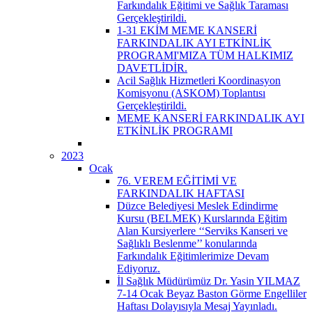
Farkındalık Eğitimi ve Sağlık Taraması
Gerçekleştirildi.
1-31 EKİM MEME KANSERİ
FARKINDALIK AYI ETKİNLİK
PROGRAMI'MIZA TÜM HALKIMIZ
DAVETLİDİR.
Acil Sağlık Hizmetleri Koordinasyon
Komisyonu (ASKOM) Toplantısı
Gerçekleştirildi.
MEME KANSERİ FARKINDALIK AYI
ETKİNLİK PROGRAMI
2023
Ocak
76. VEREM EĞİTİMİ VE
FARKINDALIK HAFTASI
Düzce Belediyesi Meslek Edindirme
Kursu (BELMEK) Kurslarında Eğitim
Alan Kursiyerlere ‘‘Serviks Kanseri ve
Sağlıklı Beslenme’’ konularında
Farkındalık Eğitimlerimize Devam
Ediyoruz.
İl Sağlık Müdürümüz Dr. Yasin YILMAZ
7-14 Ocak Beyaz Baston Görme Engelliler
Haftası Dolayısıyla Mesaj Yayınladı.