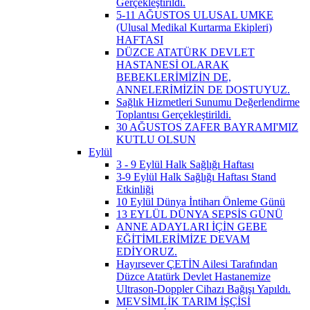
Gerçekleştirildi.
5-11 AĞUSTOS ULUSAL UMKE
(Ulusal Medikal Kurtarma Ekipleri)
HAFTASI
DÜZCE ATATÜRK DEVLET
HASTANESİ OLARAK
BEBEKLERİMİZİN DE,
ANNELERİMİZİN DE DOSTUYUZ.
Sağlık Hizmetleri Sunumu Değerlendirme
Toplantısı Gerçekleştirildi.
30 AĞUSTOS ZAFER BAYRAMI'MIZ
KUTLU OLSUN
Eylül
3 - 9 Eylül Halk Sağlığı Haftası
3-9 Eylül Halk Sağlığı Haftası Stand
Etkinliği
10 Eylül Dünya İntiharı Önleme Günü
13 EYLÜL DÜNYA SEPSİS GÜNÜ
ANNE ADAYLARI İÇİN GEBE
EĞİTİMLERİMİZE DEVAM
EDİYORUZ.
Hayırsever ÇETİN Ailesi Tarafından
Düzce Atatürk Devlet Hastanemize
Ultrason-Doppler Cihazı Bağışı Yapıldı.
MEVSİMLİK TARIM İŞÇİSİ