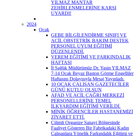
YILMAZ MANTAR
ZEHİRLENMELERİNE KARŞI
UYARDI!
2024
Ocak
GEBE BİLGİLENDİRME SINIFI VE
ACİL OBSTETRİK BAKIM DESTEK
PERSONEL UYUM EĞİTİMİ
DÜZENLENDİ.
VEREM EĞİTİMİ VE FARKINDALIK
HAFTASI
İl Sağlık Müdürümüz Dr. Yasin YILMAZ
7-14 Ocak Beyaz Baston Görme Engelliler
Haftasını Dolayısıyla Mesaj Yayınladı.
10 OCAK ÇALIŞAN GAZETECİLER
GÜNÜ KUTLU OLSUN
AFAD VE ACİL ÇAĞRI MERKEZİ
PERSONELLERİNE TEMEL
İLKYARDIM EĞİTİMİ VERİLDİ.
MİNİK ÖĞRENCİLER HASTANEMİZİ
ZİYARET ETTİ.
Çilimli Organize Sanayi Bölgesinde
Faaliyet Gösteren Bir Fabrikadaki Kadın
Çalışanlara Yönelik Farkındalık Eğitimi ve