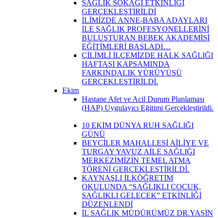
SAĞLIK SOKAĞI ETKİNLİĞİ
GERÇEKLEŞTİRİLDİ
İLİMİZDE ANNE-BABA ADAYLARI
İLE SAĞLIK PROFESYONELLERİNİ
BULUŞTURAN BEBEK AKADEMİSİ
EĞİTİMLERİ BAŞLADI…
ÇİLİMLİ İLÇEMİZDE HALK SAĞLIĞI
HAFTASI KAPSAMINDA
FARKINDALIK YÜRÜYÜŞÜ
GERÇEKLEŞTİRİLDİ.
Ekim
Hastane Afet ve Acil Durum Planlaması
(HAP) Uygulayıcı Eğitimi Gerçekleştirildi.
10 EKİM DÜNYA RUH SAĞLIĞI
GÜNÜ
BEYCİLER MAHALLESİ AİLİYE VE
TURGAY YAVUZ AİLE SAĞLIĞI
MERKEZİMİZİN TEMEL ATMA
TÖRENİ GERÇEKLEŞTİRİLDİ.
KAYNAŞLI İLKÖĞRETİM
OKULUNDA “SAĞLIKLI ÇOCUK,
SAĞLIKLI GELECEK” ETKİNLİĞİ
DÜZENLENDİ
İL SAĞLIK MÜDÜRÜMÜZ DR.YASİN