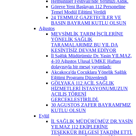
Hemşinliler Festivali'nde Yerimizi Aldık.
Göreve Yeni Başlayan 112 Personeline
Temel Modül Eğitimi Verildi
24 TEMMUZ GAZETECİLER VE
BASIN BAYRAMI KUTLU OLSUN
Ağustos
MEVSİMLİK TARIM İŞÇİLERİNE
YÖNELİK SAĞLIK
TARAMALARIMIZ BU YIL DA
KESİNTİSİZ DEVAM EDİYOR
İl Sağlık Müdürümüz Dr. Yasin YILMAZ,
4-10 Ağustos Ulusal UMKE Haftası
dolayısıyla bir mesaj yayımladı:
Akçakoca'da Çocuklara Yönelik Sağlık
Eğitimi Programı Düzenlendi
GÖLYAKA 112 ACİL SAĞLIK
HİZMETLERİ İSTASYONUMUZUN
AÇILIŞ TÖRENİ
GERÇEKLEŞTİRİLDİ.
30 AGUSTOS ZAFER BAYRAMI'MIZ
KUTLU OLSUN
Eylül
İL SAĞLIK MÜDÜRÜMÜZ DR.YASİN
YILMAZ 112 EKİPLERİNE
TEŞEKKÜR BELGESİ TAKDİM ETTİ.