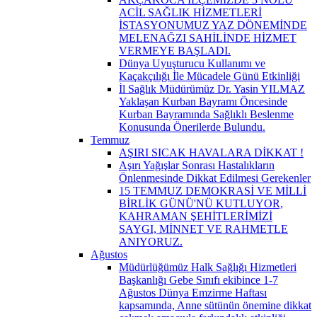
ACİL SAĞLIK HİZMETLERİ
İSTASYONUMUZ YAZ DÖNEMİNDE
MELENAĞZI SAHİLİNDE HİZMET
VERMEYE BAŞLADI.
Dünya Uyuşturucu Kullanımı ve
Kaçakçılığı İle Mücadele Günü Etkinliği
İl Sağlık Müdürümüz Dr. Yasin YILMAZ
Yaklaşan Kurban Bayramı Öncesinde
Kurban Bayramında Sağlıklı Beslenme
Konusunda Önerilerde Bulundu.
Temmuz
AŞIRI SICAK HAVALARA DİKKAT !
Aşırı Yağışlar Sonrası Hastalıkların
Önlenmesinde Dikkat Edilmesi Gerekenler
15 TEMMUZ DEMOKRASİ VE MİLLİ
BİRLİK GÜNÜ'NÜ KUTLUYOR,
KAHRAMAN ŞEHİTLERİMİZİ
SAYGI, MİNNET VE RAHMETLE
ANIYORUZ.
Ağustos
Müdürlüğümüz Halk Sağlığı Hizmetleri
Başkanlığı Gebe Sınıfı ekibince 1-7
Ağustos Dünya Emzirme Haftası
kapsamında, Anne sütünün önemine dikkat