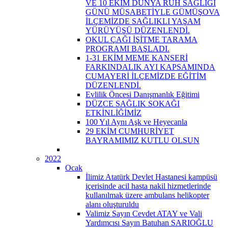
VE 10 EKİM DÜNYA RUH SAĞLIĞI
GÜNÜ MÜSABETİYLE GÜMÜŞOVA
İLÇEMİZDE SAĞLIKLI YAŞAM
YÜRÜYÜŞÜ DÜZENLENDİ.
OKUL ÇAĞI İŞİTME TARAMA
PROGRAMI BAŞLADI.
1-31 EKİM MEME KANSERİ
FARKINDALIK AYI KAPSAMINDA
CUMAYERİ İLÇEMİZDE EĞİTİM
DÜZENLENDİ.
Evlilik Öncesi Danışmanlık Eğitimi
DÜZCE SAĞLIK SOKAĞI
ETKİNLİĞİMİZ
100 Yıl Aynı Aşk ve Heyecanla
29 EKİM CUMHURİYET
BAYRAMIMIZ KUTLU OLSUN
2022
Ocak
İlimiz Atatürk Devlet Hastanesi kampüsü
içerisinde acil hasta nakil hizmetlerinde
kullanılmak üzere ambulans helikopter
alanı oluşturuldu
Valimiz Sayın Cevdet ATAY ve Vali
Yardımcısı Sayın Batuhan SARIOĞLU