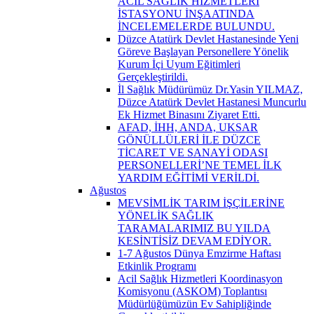
ACİL SAĞLIK HİZMETLERİ
İSTASYONU İNŞAATINDA
İNCELEMELERDE BULUNDU.
Düzce Atatürk Devlet Hastanesinde Yeni
Göreve Başlayan Personellere Yönelik
Kurum İçi Uyum Eğitimleri
Gerçekleştirildi.
İl Sağlık Müdürümüz Dr.Yasin YILMAZ,
Düzce Atatürk Devlet Hastanesi Muncurlu
Ek Hizmet Binasını Ziyaret Etti.
AFAD, İHH, ANDA, UKSAR
GÖNÜLLÜLERİ İLE DÜZCE
TİCARET VE SANAYİ ODASI
PERSONELLERİ’NE TEMEL İLK
YARDIM EĞİTİMİ VERİLDİ.
Ağustos
MEVSİMLİK TARIM İŞÇİLERİNE
YÖNELİK SAĞLIK
TARAMALARIMIZ BU YILDA
KESİNTİSİZ DEVAM EDİYOR.
1-7 Ağustos Dünya Emzirme Haftası
Etkinlik Programı
Acil Sağlık Hizmetleri Koordinasyon
Komisyonu (ASKOM) Toplantısı
Müdürlüğümüzün Ev Sahipliğinde