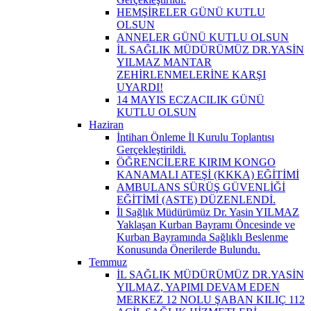
HEMŞİRELER GÜNÜ KUTLU
OLSUN
ANNELER GÜNÜ KUTLU OLSUN
İL SAĞLIK MÜDÜRÜMÜZ DR.YASİN
YILMAZ MANTAR
ZEHİRLENMELERİNE KARŞI
UYARDI!
14 MAYIS ECZACILIK GÜNÜ
KUTLU OLSUN
Haziran
İntiharı Önleme İl Kurulu Toplantısı
Gerçekleştirildi.
ÖĞRENCİLERE KIRIM KONGO
KANAMALI ATEŞİ (KKKA) EĞİTİMİ
AMBULANS SÜRÜŞ GÜVENLİĞİ
EĞİTİMİ (ASTE) DÜZENLENDİ.
İl Sağlık Müdürümüz Dr. Yasin YILMAZ
Yaklaşan Kurban Bayramı Öncesinde ve
Kurban Bayramında Sağlıklı Beslenme
Konusunda Önerilerde Bulundu.
Temmuz
İL SAĞLIK MÜDÜRÜMÜZ DR.YASİN
YILMAZ, YAPIMI DEVAM EDEN
MERKEZ 12 NOLU ŞABAN KILIÇ 112