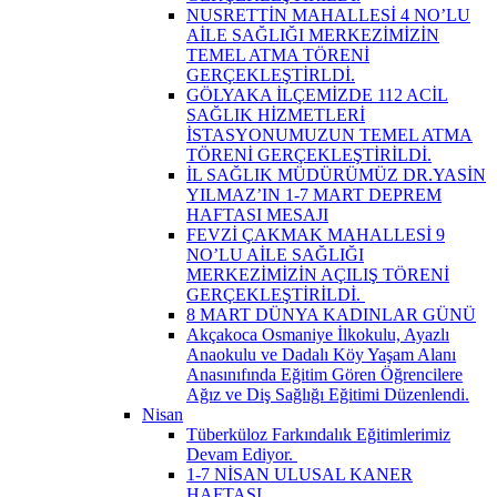
NUSRETTİN MAHALLESİ 4 NO’LU
AİLE SAĞLIĞI MERKEZİMİZİN
TEMEL ATMA TÖRENİ
GERÇEKLEŞTİRLDİ.
GÖLYAKA İLÇEMİZDE 112 ACİL
SAĞLIK HİZMETLERİ
İSTASYONUMUZUN TEMEL ATMA
TÖRENİ GERÇEKLEŞTİRİLDİ.
İL SAĞLIK MÜDÜRÜMÜZ DR.YASİN
YILMAZ’IN 1-7 MART DEPREM
HAFTASI MESAJI
FEVZİ ÇAKMAK MAHALLESİ 9
NO’LU AİLE SAĞLIĞI
MERKEZİMİZİN AÇILIŞ TÖRENİ
GERÇEKLEŞTİRİLDİ. ​
8 MART DÜNYA KADINLAR GÜNÜ
Akçakoca Osmaniye İlkokulu, Ayazlı
Anaokulu ve Dadalı Köy Yaşam Alanı
Anasınıfında Eğitim Gören Öğrencilere
Ağız ve Diş Sağlığı Eğitimi Düzenlendi.
Nisan
Tüberküloz Farkındalık Eğitimlerimiz
Devam Ediyor. ​
1-7 NİSAN ULUSAL KANER
HAFTASI