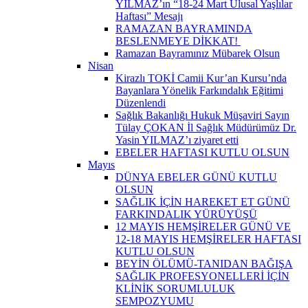
YILMAZ’ın “18-24 Mart Ulusal Yaşlılar
Haftası” Mesajı
RAMAZAN BAYRAMINDA
BESLENMEYE DİKKAT! ​
Ramazan Bayramınız Mübarek Olsun
Nisan
Kirazlı TOKİ Camii Kur’an Kursu’nda
Bayanlara Yönelik Farkındalık Eğitimi
Düzenlendi
Sağlık Bakanlığı Hukuk Müşaviri Sayın
Tülay ÇOKAN İl Sağlık Müdürümüz Dr.
Yasin YILMAZ’ı ziyaret etti
EBELER HAFTASI KUTLU OLSUN
Mayıs
DÜNYA EBELER GÜNÜ KUTLU
OLSUN
SAĞLIK İÇİN HAREKET ET GÜNÜ
FARKINDALIK YÜRÜYÜŞÜ
12 MAYIS HEMŞİRELER GÜNÜ VE
12-18 MAYIS HEMŞİRELER HAFTASI
KUTLU OLSUN
BEYİN ÖLÜMÜ-TANIDAN BAĞIŞA
SAĞLIK PROFESYONELLERİ İÇİN
KLİNİK SORUMLULUK
SEMPOZYUMU