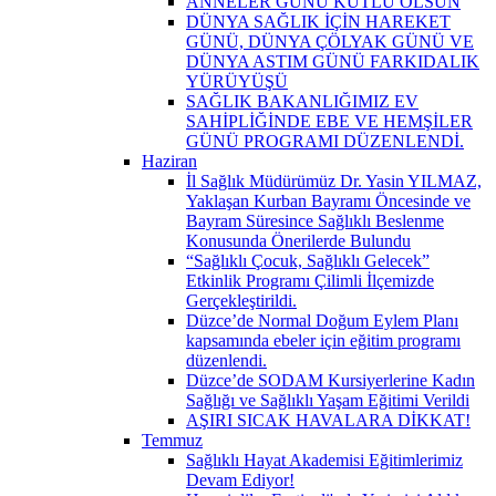
ANNELER GÜNÜ KUTLU OLSUN
DÜNYA SAĞLIK İÇİN HAREKET
GÜNÜ, DÜNYA ÇÖLYAK GÜNÜ VE
DÜNYA ASTIM GÜNÜ FARKIDALIK
YÜRÜYÜŞÜ
SAĞLIK BAKANLIĞIMIZ EV
SAHİPLİĞİNDE EBE VE HEMŞİLER
GÜNÜ PROGRAMI DÜZENLENDİ.
Haziran
İl Sağlık Müdürümüz Dr. Yasin YILMAZ,
Yaklaşan Kurban Bayramı Öncesinde ve
Bayram Süresince Sağlıklı Beslenme
Konusunda Önerilerde Bulundu
“Sağlıklı Çocuk, Sağlıklı Gelecek”
Etkinlik Programı Çilimli İlçemizde
Gerçekleştirildi.
Düzce’de Normal Doğum Eylem Planı
kapsamında ebeler için eğitim programı
düzenlendi.
Düzce’de SODAM Kursiyerlerine Kadın
Sağlığı ve Sağlıklı Yaşam Eğitimi Verildi
AŞIRI SICAK HAVALARA DİKKAT!
Temmuz
Sağlıklı Hayat Akademisi Eğitimlerimiz
Devam Ediyor!