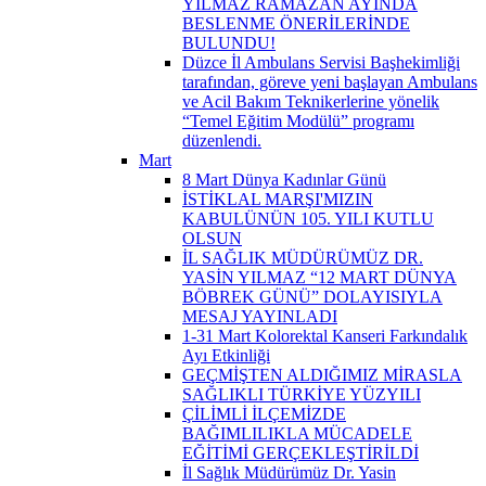
YILMAZ RAMAZAN AYINDA
BESLENME ÖNERİLERİNDE
BULUNDU!
Düzce İl Ambulans Servisi Başhekimliği
tarafından, göreve yeni başlayan Ambulans
ve Acil Bakım Teknikerlerine yönelik
“Temel Eğitim Modülü” programı
düzenlendi.
Mart
8 Mart Dünya Kadınlar Günü
İSTİKLAL MARŞI'MIZIN
KABULÜNÜN 105. YILI KUTLU
OLSUN
İL SAĞLIK MÜDÜRÜMÜZ DR.
YASİN YILMAZ “12 MART DÜNYA
BÖBREK GÜNÜ” DOLAYISIYLA
MESAJ YAYINLADI
1-31 Mart Kolorektal Kanseri Farkındalık
Ayı Etkinliği
GEÇMİŞTEN ALDIĞIMIZ MİRASLA
SAĞLIKLI TÜRKİYE YÜZYILI
ÇİLİMLİ İLÇEMİZDE
BAĞIMLILIKLA MÜCADELE
EĞİTİMİ GERÇEKLEŞTİRİLDİ
İl Sağlık Müdürümüz Dr. Yasin