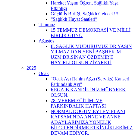
Hareket Yaşını Öğren, Sağlıklı Yaşa
Etkinliği
Güçlü İş Birliği, Sağlıklı Gelecek!!!
“Sağlıklı Hayat Saatleri”
Temmuz
15 TEMMUZ DEMOKRASİ VE MİLLİ
BİRLİK GÜNÜ
Ağustos
İL SAĞLIK MÜDÜRÜMÜZ DR.YASİN
YILMAZ'DAN YENİ BAŞHEKİM
UZM:DR.SİNAN ÖZDEMİR'E
HAYIRLI OLSUN ZİYARETİ
2025
Ocak
"Ocak Ayı Rahim Ağzı (Serviks) Kanseri
Farkındalık Ayı"
REGAİB KANDİLİ'NİZ MÜBAREK
OLSUN.
78. VEREM EĞİTİMİ VE
FARKINDALIK HAFTASI
NORMAL DOĞUM EYLEM PLANI
KAPSAMINDA ANNE VE ANNE
ADAYLARIMIZA YÖNELİK
BİLGİLENDİRME ETKİNLİKLERİMİZ
DEVAM EDİYOR.