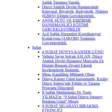
Sağlık Taraması Yapıldı.
Düzce Atatürk Devlet Hastanesinde
Kimyasal, Biyolojik, Radyolojik, Nükleer
(KBRN) Eğitimi Gerçekleştirildi. ​
ANNE SÜTÜ VE EMZİRME
DANIŞMANLIĞI EĞİTİMİ
GERÇEKLEŞTİRİLDİ
Acil Sağlık Hizmetleri Koordinasyon
Komisyonu (ASKOM) Toplantısı
Gerçekleştirildi.
Şubat
4 ŞUBAT DÜNYA KANSER GÜNÜ
Valimiz Sayın Selçuk ASLAN, Düzce
Atatürk Devlet Hastanesi Muncurlu Ek
Hizmet Binasını Ziyaret Ederek
İncelemelerde Bulundu.
Miraç Kandiliniz Mübarek Olsun
Dünya Kanser Günü kapsamında, Kızılay
Düzce Şubesi’nde Eğitim ve Tarama
Programı Düzenledi
İl Sağlık Müdürümüz Dr. Yasin
YILMAZ'ın ‘‘9 Şubat Dünya Sigarayı
Bırakma Günü'' Mesajı
9 ŞUBAT SİGARAYI BIRAKMA
ETKİNLİĞİ