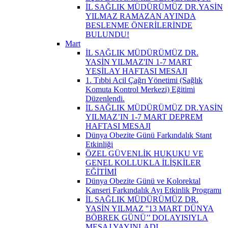
İL SAĞLIK MÜDÜRÜMÜZ DR.YASİN
YILMAZ RAMAZAN AYINDA
BESLENME ÖNERİLERİNDE
BULUNDU!
Mart
İL SAĞLIK MÜDÜRÜMÜZ DR.
YASİN YILMAZ'IN 1-7 MART
YEŞİLAY HAFTASI MESAJI
1. Tıbbi Acil Çağrı Yönetimi (Sağlık
Komuta Kontrol Merkezi) Eğitimi
Düzenlendi.
İL SAĞLIK MÜDÜRÜMÜZ DR.YASİN
YILMAZ’IN 1-7 MART DEPREM
HAFTASI MESAJI
Dünya Obezite Günü Farkındalık Stant
Etkinliği
ÖZEL GÜVENLİK HUKUKU VE
GENEL KOLLUKLA İLİŞKİLER
EĞİTİMİ
Dünya Obezite Günü ve Kolorektal
Kanseri Farkındalık Ayı Etkinlik Programı
İL SAĞLIK MÜDÜRÜMÜZ DR.
YASİN YILMAZ ''13 MART DÜNYA
BÖBREK GÜNÜ’’ DOLAYISIYLA
MESAJ YAYINLADI