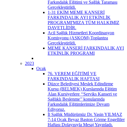
Farkındalık Eğitimi ve Sağlık Taraması
Gerçekleştirildi.
1-31 EKİM MEME KANSERİ
FARKINDALIK AYI ETKİNLİK
PROGRAMI'MIZA TÜM HALKIMIZ
DAVETLİDİR.
Acil Sağlık Hizmetleri Koordinasyon
Komisyonu (ASKOM) Toplantısı
Gerçekleştirildi.
MEME KANSERİ FARKINDALIK AYI
ETKİNLİK PROGRAMI
2023
Ocak
76. VEREM EĞİTİMİ VE
FARKINDALIK HAFTASI
Düzce Belediyesi Meslek Edindirme
Kursu (BELMEK) Kurslarında Eğitim
Alan Kursiyerlere ‘‘Serviks Kanseri ve
Sağlıklı Beslenme’’ konularında
Farkındalık Eğitimlerimize Devam
Ediyoruz.
İl Sağlık Müdürümüz Dr. Yasin YILMAZ
7-14 Ocak Beyaz Baston Görme Engelliler
Haftası Dolayısıyla Mesaj Yayınladı.