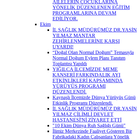
AİLELERİN ÇOCUKLARINA
YÖNELİK DÜZENLENEN EĞİTİM
PROGRAMLARINA DEVAM
EDİLİYOR.
Ekim
İL SAĞLIK MÜDÜRÜMÜZ DR.YASİN
YILMAZ MANTAR
ZEHİRLENMELERİNE KARŞI
UYARDI!
“Doğal Olan Normal Doğum” Temasıyla
Normal Doğum Eylem Planı Tanıtım
Toplantısı Yapıldı
YIĞILCA İLÇEMİZDE MEME
KANSERİ FARKINDALIK AYI
ETKİNLİKLERİ KAPSAMINDA
YÜRÜYÜŞ PROGRAMI
DÜZENLENDİ.
Kaynaşlı İlçemizde Dünya Yürüyüş Günü
Etkinlik Programı Düzenlendi.
İL SAĞLIK MÜDÜRÜMÜZ DR.YASİN
YILMAZ ÇİLİMLİ DEVLET
HASTANESİ'Nİ ZİYARET ETTİ
"10 Ekim Dünya Ruh Sağlığı Günü"
İlimiz Merkezinde Faaliyet Gösteren Bir
Fabrikadaki Kadın Çalışanlara Yönelik