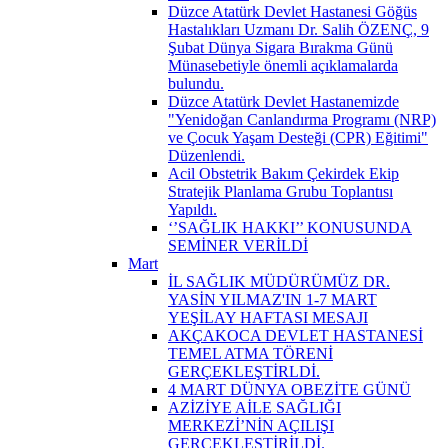
Düzce Atatürk Devlet Hastanesi Göğüs
Hastalıkları Uzmanı Dr. Salih ÖZENÇ, 9
Şubat Dünya Sigara Bırakma Günü
Münasebetiyle önemli açıklamalarda
bulundu.
Düzce Atatürk Devlet Hastanemizde
"Yenidoğan Canlandırma Programı (NRP)
ve Çocuk Yaşam Desteği (CPR) Eğitimi"
Düzenlendi.
Acil Obstetrik Bakım Çekirdek Ekip
Stratejik Planlama Grubu Toplantısı
Yapıldı.
‘’SAĞLIK HAKKI’’ KONUSUNDA
SEMİNER VERİLDİ
Mart
İL SAĞLIK MÜDÜRÜMÜZ DR.
YASİN YILMAZ'IN 1-7 MART
YEŞİLAY HAFTASI MESAJI
AKÇAKOCA DEVLET HASTANESİ
TEMEL ATMA TÖRENİ
GERÇEKLEŞTİRLDİ.
4 MART DÜNYA OBEZİTE GÜNÜ
AZİZİYE AİLE SAĞLIĞI
MERKEZİ’NİN AÇILIŞI
GERÇEKLEŞTİRİLDİ.