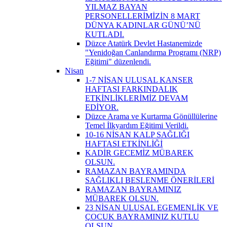
YILMAZ BAYAN
PERSONELLERİMİZİN 8 MART
DÜNYA KADINLAR GÜNÜ’NÜ
KUTLADI.
Düzce Atatürk Devlet Hastanemizde
"Yenidoğan Canlandırma Programı (NRP)
Eğitimi" düzenlendi.
Nisan
1-7 NİSAN ULUSAL KANSER
HAFTASI FARKINDALIK
ETKİNLİKLERİMİZ DEVAM
EDİYOR.
Düzce Arama ve Kurtarma Gönüllülerine
Temel İlkyardım Eğitimi Verildi.
10-16 NİSAN KALP SAĞLIĞI
HAFTASI ETKİNLİĞİ
KADİR GECEMİZ MÜBAREK
OLSUN.
RAMAZAN BAYRAMINDA
SAĞLIKLI BESLENME ÖNERİLERİ
RAMAZAN BAYRAMINIZ
MÜBAREK OLSUN.
23 NİSAN ULUSAL EGEMENLİK VE
ÇOCUK BAYRAMINIZ KUTLU
OLSUN.