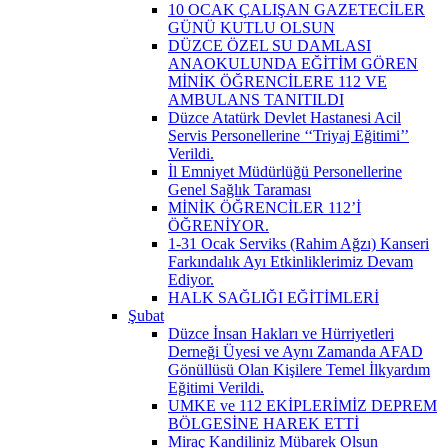
10 OCAK ÇALIŞAN GAZETECİLER
GÜNÜ KUTLU OLSUN
DÜZCE ÖZEL SU DAMLASI
ANAOKULUNDA EĞİTİM GÖREN
MİNİK ÖĞRENCİLERE 112 VE
AMBULANS TANITILDI
Düzce Atatürk Devlet Hastanesi Acil
Servis Personellerine ‘‘Triyaj Eğitimi’’
Verildi.
İl Emniyet Müdürlüğü Personellerine
Genel Sağlık Taraması
MİNİK ÖĞRENCİLER 112’İ
ÖĞRENİYOR.
1-31 Ocak Serviks (Rahim Ağzı) Kanseri
Farkındalık Ayı Etkinliklerimiz Devam
Ediyor.
HALK SAĞLIĞI EĞİTİMLERİ
Şubat
Düzce İnsan Hakları ve Hürriyetleri
Derneği Üyesi ve Aynı Zamanda AFAD
Gönüllüsü Olan Kişilere Temel İlkyardım
Eğitimi Verildi.
UMKE ve 112 EKİPLERİMİZ DEPREM
BÖLGESİNE HAREK ETTİ
Miraç Kandiliniz Mübarek Olsun