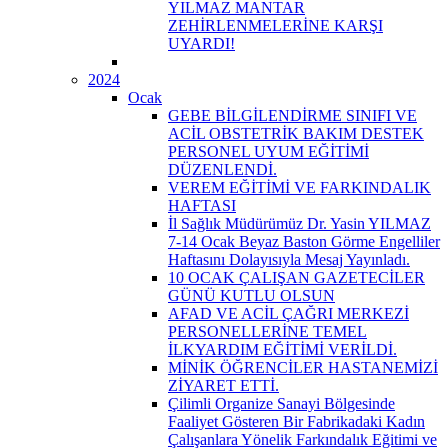
YILMAZ MANTAR
ZEHİRLENMELERİNE KARŞI
UYARDI!
2024
Ocak
GEBE BİLGİLENDİRME SINIFI VE
ACİL OBSTETRİK BAKIM DESTEK
PERSONEL UYUM EĞİTİMİ
DÜZENLENDİ.
VEREM EĞİTİMİ VE FARKINDALIK
HAFTASI
İl Sağlık Müdürümüz Dr. Yasin YILMAZ
7-14 Ocak Beyaz Baston Görme Engelliler
Haftasını Dolayısıyla Mesaj Yayınladı.
10 OCAK ÇALIŞAN GAZETECİLER
GÜNÜ KUTLU OLSUN
AFAD VE ACİL ÇAĞRI MERKEZİ
PERSONELLERİNE TEMEL
İLKYARDIM EĞİTİMİ VERİLDİ.
MİNİK ÖĞRENCİLER HASTANEMİZİ
ZİYARET ETTİ.
Çilimli Organize Sanayi Bölgesinde
Faaliyet Gösteren Bir Fabrikadaki Kadın
Çalışanlara Yönelik Farkındalık Eğitimi ve