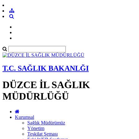
T.C. SAĞLIK BAKANLĞI
DÜZCE İL SAĞLIK
MÜDÜRLÜĞÜ
Kurumsal
Sağlık Müdürümüz
Yönetim
Teşkilat Şeması