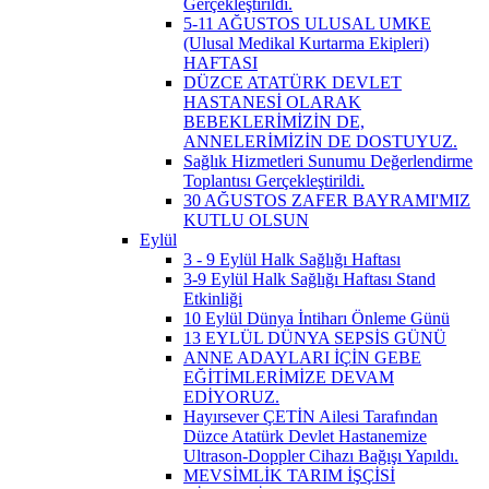
Gerçekleştirildi.
5-11 AĞUSTOS ULUSAL UMKE
(Ulusal Medikal Kurtarma Ekipleri)
HAFTASI
DÜZCE ATATÜRK DEVLET
HASTANESİ OLARAK
BEBEKLERİMİZİN DE,
ANNELERİMİZİN DE DOSTUYUZ.
Sağlık Hizmetleri Sunumu Değerlendirme
Toplantısı Gerçekleştirildi.
30 AĞUSTOS ZAFER BAYRAMI'MIZ
KUTLU OLSUN
Eylül
3 - 9 Eylül Halk Sağlığı Haftası
3-9 Eylül Halk Sağlığı Haftası Stand
Etkinliği
10 Eylül Dünya İntiharı Önleme Günü
13 EYLÜL DÜNYA SEPSİS GÜNÜ
ANNE ADAYLARI İÇİN GEBE
EĞİTİMLERİMİZE DEVAM
EDİYORUZ.
Hayırsever ÇETİN Ailesi Tarafından
Düzce Atatürk Devlet Hastanemize
Ultrason-Doppler Cihazı Bağışı Yapıldı.
MEVSİMLİK TARIM İŞÇİSİ