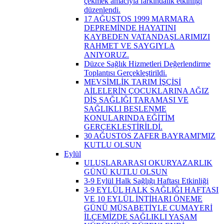
çekmek amacıyla farkındalık etkinliği
düzenlendi.
17 AĞUSTOS 1999 MARMARA
DEPREMİNDE HAYATINI
KAYBEDEN VATANDAŞLARIMIZI
RAHMET VE SAYGIYLA
ANIYORUZ.
Düzce Sağlık Hizmetleri Değerlendirme
Toplantısı Gerçekleştirildi.
MEVSİMLİK TARIM İŞÇİSİ
AİLELERİN ÇOCUKLARINA AĞIZ
DİŞ SAĞLIĞI TARAMASI VE
SAĞLIKLI BESLENME
KONULARINDA EĞİTİM
GERÇEKLEŞTİRİLDİ.
30 AĞUSTOS ZAFER BAYRAMI'MIZ
KUTLU OLSUN
Eylül
ULUSLARARASI OKURYAZARLIK
GÜNÜ KUTLU OLSUN
3-9 Eylül Halk Sağlığı Haftası Etkinliği
3-9 EYLÜL HALK SAĞLIĞI HAFTASI
VE 10 EYLÜL İNTİHARI ÖNEME
GÜNÜ MÜSABETİYLE CUMAYERİ
İLÇEMİZDE SAĞLIKLI YAŞAM