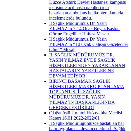
Düzce Atatürk Devlet Hastanesi kampüsü
içerisinde acil hasta nakilleri için
hazırlanan ambulans helikopter alanında
incelemelerde bulundu.
İl Sağlık Müdürümüz Dr. Yasin
YILMAZ'ın 7-14 Ocak Beyaz Baston
Görme Engelliler Haftası Mesajı
İl Sağlık Müdürümüz Dr. Yasin
YILMAZ'ın '‘10 Ocak Çalışan Gazeteciler
Günü’' Mesajı
İL SAĞLIK MÜDÜRÜMÜZ DR.
YASİN YILMAZ EVDE SAĞLIK
HİZMETLERİNDEN YARARLANAN
HASTALARI ZİYARETLERİNE
DEVAM EDİYOR.
BİRİNCİ BASAMAK SAĞLIK
HİZMETLERİ MAKRO PLANLAMA
TOPLANTISI İL SAĞLIK
MÜDÜRÜMÜZ DR. YASİN
YILMAZ’IN BAŞKANLIĞINDA
GERÇEKLEŞTİRİLDİ
Olağanüstü Umumi Hıfzıssıhha Meclisi
Kararı 16.01.2022-2022/01
İl Sağlık Müdürlüğümüzce başlatılan hal
hatır uygulaması devam ederken İl Sağlık