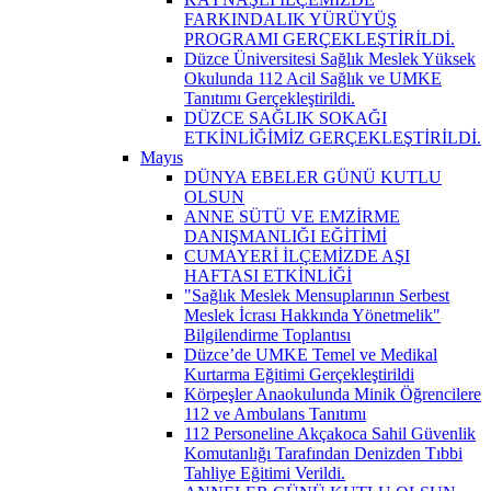
FARKINDALIK YÜRÜYÜŞ
PROGRAMI GERÇEKLEŞTİRİLDİ.
Düzce Üniversitesi Sağlık Meslek Yüksek
Okulunda 112 Acil Sağlık ve UMKE
Tanıtımı Gerçekleştirildi.
DÜZCE SAĞLIK SOKAĞI
ETKİNLİĞİMİZ GERÇEKLEŞTİRİLDİ.
Mayıs
DÜNYA EBELER GÜNÜ KUTLU
OLSUN
ANNE SÜTÜ VE EMZİRME
DANIŞMANLIĞI EĞİTİMİ
CUMAYERİ İLÇEMİZDE AŞI
HAFTASI ETKİNLİĞİ
"Sağlık Meslek Mensuplarının Serbest
Meslek İcrası Hakkında Yönetmelik"
Bilgilendirme Toplantısı
Düzce’de UMKE Temel ve Medikal
Kurtarma Eğitimi Gerçekleştirildi
Körpeşler Anaokulunda Minik Öğrencilere
112 ve Ambulans Tanıtımı
112 Personeline Akçakoca Sahil Güvenlik
Komutanlığı Tarafından Denizden Tıbbi
Tahliye Eğitimi Verildi.