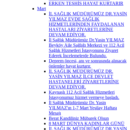
ERKEN TEŞHİS HAYAT KURTARIR
Mart
İL SAĞLIK MÜDÜRÜMÜZ DR.YASİN
YILMAZ EVDE SAĞLIK
HİZMETLERİNDEN FAYDALANAN
HASTALARI ZİYARETLERİNE
DEVAM EDİYOR.
İl Sağlık Müdürümüz Dr.Yasin YILMAZ
Beyköy Aile Sağlığı Merkezi ve 112 Acil
Sağlık Hizmetleri İstasyonunu Ziyaret
Ederek İncelemelerde Bulundu.
Deprem öncesi, anı ve sonrasında alınacak
önlemler hayat kurtarır.
İL SAĞLIK MÜDÜRÜMÜZ DR.
YASİN YILMAZ İLÇE DEVLET
HASTANELERİ ZİYARETLERİNE
DEVAM EDİYOR.
Kaynaşlı 112 Acil Sağlık Hizmetleri
İstasyonumuz hizmet vermeye başladı.
İl Sağlık Müdürümüz Dr. Yasin
YILMAZ'ın 1-7 Mart Yeşilay Haftası
Mesajı
Berat Kandiliniz Mübarek Olsun
8 MART DÜNYA KADINLAR GÜNÜ
İL SAĞLIK MÜDÜRÜMÜZ DR.YASİN