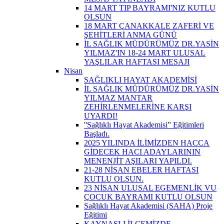
14 MART TIP BAYRAMI'NIZ KUTLU
OLSUN
18 MART ÇANAKKALE ZAFERİ VE
ŞEHİTLERİ ANMA GÜNÜ
İL SAĞLIK MÜDÜRÜMÜZ DR.YASİN
YILMAZ'IN 18-24 MART ULUSAL
YAŞLILAR HAFTASI MESAJI
Nisan
SAĞLIKLI HAYAT AKADEMİSİ
İL SAĞLIK MÜDÜRÜMÜZ DR.YASİN
YILMAZ MANTAR
ZEHİRLENMELERİNE KARŞI
UYARDI!
''Sağlıklı Hayat Akademisi” Eğitimleri
Başladı.
2025 YILINDA İLİMİZDEN HACCA
GİDECEK HACI ADAYLARININ
MENENJİT AŞILARI YAPILDI.
21-28 NİSAN EBELER HAFTASI
KUTLU OLSUN.
23 NİSAN ULUSAL EGEMENLİK VU
ÇOCUK BAYRAMI KUTLU OLSUN
Sağlıklı Hayat Akademisi (SAHA) Proje
Eğitimi
KAYNAŞLI İLÇEMİZDE