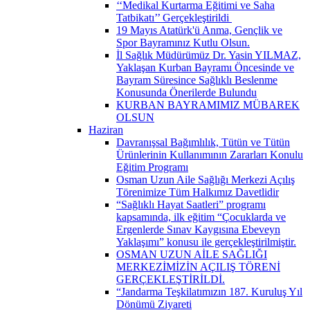
‘‘Medikal Kurtarma Eğitimi ve Saha
Tatbikatı’’ Gerçekleştirildi ​
19 Mayıs Atatürk'ü Anma, Gençlik ve
Spor Bayramınız Kutlu Olsun.
İl Sağlık Müdürümüz Dr. Yasin YILMAZ,
Yaklaşan Kurban Bayramı Öncesinde ve
Bayram Süresince Sağlıklı Beslenme
Konusunda Önerilerde Bulundu
KURBAN BAYRAMIMIZ MÜBAREK
OLSUN
Haziran
Davranışsal Bağımlılık, Tütün ve Tütün
Ürünlerinin Kullanımının Zararları Konulu
Eğitim Programı
Osman Uzun Aile Sağlığı Merkezi Açılış
Törenimize Tüm Halkımız Davetlidir
“Sağlıklı Hayat Saatleri” programı
kapsamında, ilk eğitim “Çocuklarda ve
Ergenlerde Sınav Kaygısına Ebeveyn
Yaklaşımı” konusu ile gerçekleştirilmiştir.
OSMAN UZUN AİLE SAĞLIĞI
MERKEZİMİZİN AÇILIŞ TÖRENİ
GERÇEKLEŞTİRİLDİ.
“Jandarma Teşkilatımızın 187. Kuruluş Yıl
Dönümü Ziyareti