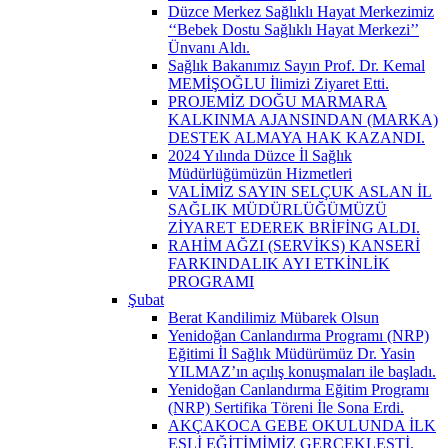
Düzce Merkez Sağlıklı Hayat Merkezimiz
‘‘Bebek Dostu Sağlıklı Hayat Merkezi’’
Ünvanı Aldı.
Sağlık Bakanımız Sayın Prof. Dr. Kemal
MEMİŞOĞLU İlimizi Ziyaret Etti.
PROJEMİZ DOĞU MARMARA
KALKINMA AJANSINDAN (MARKA)
DESTEK ALMAYA HAK KAZANDI.
2024 Yılında Düzce İl Sağlık
Müdürlüğümüzün Hizmetleri
VALİMİZ SAYIN SELÇUK ASLAN İL
SAĞLIK MÜDÜRLÜĞÜMÜZÜ
ZİYARET EDEREK BRİFİNG ALDI.
RAHİM AĞZI (SERVİKS) KANSERİ
FARKINDALIK AYI ETKİNLİK
PROGRAMI
Şubat
Berat Kandilimiz Mübarek Olsun
Yenidoğan Canlandırma Programı (NRP)
Eğitimi İl Sağlık Müdürümüz Dr. Yasin
YILMAZ’ın açılış konuşmaları ile başladı.
Yenidoğan Canlandırma Eğitim Programı
(NRP) Sertifika Töreni İle Sona Erdi.
AKÇAKOCA GEBE OKULUNDA İLK
EŞLİ EĞİTİMİMİZ GERÇEKLEŞTİ.