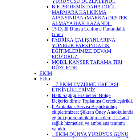
YÜRÜYÜŞÜ DÜZENLENDİ. ​
BİR PROJEMİZ DAHA DOĞU
MARMARA KALKINMA
AJANSINDAN (MARKA) DESTEK
ALMAYA HAK KAZANDI. ​
15 Eylül Dünya Lenfoma Farkındalık
Günü
FABRİKA ÇALIŞANLARINA
YÖNELİK FARKINDALIK
EĞİTİMLERİMİZE DEVAM
EDİYORUZ.
MOBİL KANSER TARAMA TIRI
DÜZCE’DE
EKİM
Ekim
1-7 EKİM EMZİRME HAFTASI
ETKİNLİKLERİMİZ
Halk Sağlığı Hizmetleri Bölge
Değerlendirme Toplantısı Gerçekleştirildi. ​
İl Ambulans Servisi Başhekimliği
ekiplerimizce; Şükran Öney Anaokulunda
eğitim gören minik öğrencilere; 112 acil
sağlık hizmetleri ve ambulans tanıtımı
yapıldı.
1 EKİM DÜNYA YÜRÜYÜŞ GÜNÜ