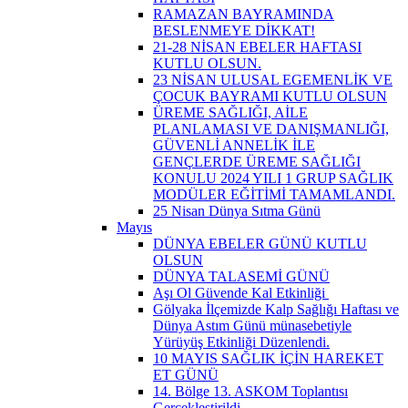
RAMAZAN BAYRAMINDA
BESLENMEYE DİKKAT!
21-28 NİSAN EBELER HAFTASI
KUTLU OLSUN.
23 NİSAN ULUSAL EGEMENLİK VE
ÇOCUK BAYRAMI KUTLU OLSUN
ÜREME SAĞLIĞI, AİLE
PLANLAMASI VE DANIŞMANLIĞI,
GÜVENLİ ANNELİK İLE
GENÇLERDE ÜREME SAĞLIĞI
KONULU 2024 YILI 1 GRUP SAĞLIK
MODÜLER EĞİTİMİ TAMAMLANDI.
25 Nisan Dünya Sıtma Günü
Mayıs
DÜNYA EBELER GÜNÜ KUTLU
OLSUN
DÜNYA TALASEMİ GÜNÜ
Aşı Ol Güvende Kal Etkinliği ​
Gölyaka İlçemizde Kalp Sağlığı Haftası ve
Dünya Astım Günü münasebetiyle
Yürüyüş Etkinliği Düzenlendi.
10 MAYIS SAĞLIK İÇİN HAREKET
ET GÜNÜ
14. Bölge 13. ASKOM Toplantısı
Gerçekleştirildi.