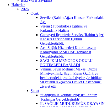
Eski WEB Sayfamız
Haberler
2026
Ocak
Serviks (Rahim Ağzı) Kanseri Farkındalık
Ayı
Verem (Tüberküloz) Eğitimi ve
Farkındalık Haftası
Cumayeri İlçemizde Serviks (Rahim Ağzı)
Kanseri Farkındalık Eğitimi
Gerçekleştirildi. ​
Acil Sağlık Hizmetleri Koordinasyon
Komisyonu (ASKOM) Toplantısı
Gerçekleştirildi. ​
SAĞLIKLI MENOPOZ OKULU
EĞİTİMLERİ BAŞLADI
Valimiz Sayın Mehmet Makas, Düzce
Milletvekilimiz Sayın Ercan Öztürk ve
beraberindeki protokol üyeleriyle birlikte
50 yataklı Akçakoca Devlet Hastanemizi
ziyaret etti.
Şubat
‘‘Sağlığım İş Yerinde Projesi’’ Tanıtım
Toplantısı Gerçekleştirildi" ​
İL SAĞLIK MÜDÜRÜMÜZ DR.YASİN