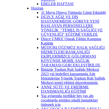
EBELER HAFTASI
Haziran
31 Mayıs Dünya Tütünsüz Günü Etkinliği
DÜZCE AĞIZ VE DİŞ
HASTANEMİZDE GÖREVE YENİ
BAŞLAYAN PERSONELLERE
YÖNELİK, "TEMEL İŞ SAĞLIĞI VE
GÜVENLİĞİ" EĞİTİMİ VERİLDİ.
Düzce UMKE Olarak Eğitim Kampına
Katıldık
MÜDÜRLÜĞÜMÜZ HALK SAĞLIĞI
HİZMETLERİ BAŞKANLIĞI
EKİPLERİMİZCE GÖLORMANI
KÖYÜNDE MOBİL SAĞLIK
TARAMASI GERÇEKLEŞTİRİLDİ.
İlimizde Toplum Ruh Sağlığı Merkezi
2023 yılı hedefleri kapsamında Aile
Hekimlerine Yönelik Toplum Ruh Sağlığı
Merkezi temel eğitimi düzenlenmiştir.
ANNE SÜTÜ VE EMZİRME
DANIŞMANLIĞI EĞİTİMİ
Yaz aylarında özellikle beş yaş altı
çocuklarda görülen ishalli hastalıkları
önlemek için
AKÇAKOCA İLÇEMİZDE 3 NOLU