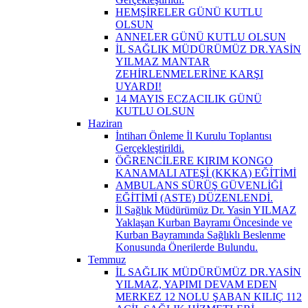
HEMŞİRELER GÜNÜ KUTLU
OLSUN
ANNELER GÜNÜ KUTLU OLSUN
İL SAĞLIK MÜDÜRÜMÜZ DR.YASİN
YILMAZ MANTAR
ZEHİRLENMELERİNE KARŞI
UYARDI!
14 MAYIS ECZACILIK GÜNÜ
KUTLU OLSUN
Haziran
İntiharı Önleme İl Kurulu Toplantısı
Gerçekleştirildi.
ÖĞRENCİLERE KIRIM KONGO
KANAMALI ATEŞİ (KKKA) EĞİTİMİ
AMBULANS SÜRÜŞ GÜVENLİĞİ
EĞİTİMİ (ASTE) DÜZENLENDİ.
İl Sağlık Müdürümüz Dr. Yasin YILMAZ
Yaklaşan Kurban Bayramı Öncesinde ve
Kurban Bayramında Sağlıklı Beslenme
Konusunda Önerilerde Bulundu.
Temmuz
İL SAĞLIK MÜDÜRÜMÜZ DR.YASİN
YILMAZ, YAPIMI DEVAM EDEN
MERKEZ 12 NOLU ŞABAN KILIÇ 112