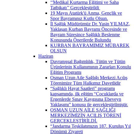
‘‘Medikal Kurtarma Eğitimi ve Saha
Tatbikatı’’ Gerçekleştirildi ​
19 Mayıs Atatürk'ü Anma, Gençlik ve
Spor Bayramınız Kutlu Olsun.
İl Sağlık Müdürümüz Dr. Yasin YILMAZ,
Yaklaşan Kurban Bayramı Öncesinde ve
Bayram Süresince Sağlıklı Beslenme
Konusunda Önerilerde Bulundu
KURBAN BAYRAMIMIZ MÜBAREK
OLSUN
Haziran
Davranışsal Bağımlılık, Tütün ve Tütün
Ürünlerinin Kullanımının Zararları Konulu
Eğitim Programı
Osman Uzun Aile Sağlığı Merkezi Açılış
Törenimize Tüm Halkımız Davetlidir
“Sağlıklı Hayat Saatleri” programı
kapsamında, ilk eğitim “Çocuklarda ve
Ergenlerde Sınav Kaygısına Ebeveyn
Yaklaşımı” konusu ile gerçekleştirilmiştir.
OSMAN UZUN AİLE SAĞLIĞI
MERKEZİMİZİN AÇILIŞ TÖRENİ
GERÇEKLEŞTİRİLDİ.
“Jandarma Teşkilatımızın 187. Kuruluş Yıl
Dönümü Ziyareti