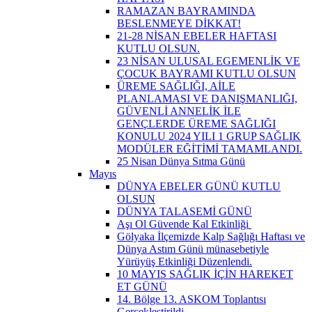
RAMAZAN BAYRAMINDA
BESLENMEYE DİKKAT!
21-28 NİSAN EBELER HAFTASI
KUTLU OLSUN.
23 NİSAN ULUSAL EGEMENLİK VE
ÇOCUK BAYRAMI KUTLU OLSUN
ÜREME SAĞLIĞI, AİLE
PLANLAMASI VE DANIŞMANLIĞI,
GÜVENLİ ANNELİK İLE
GENÇLERDE ÜREME SAĞLIĞI
KONULU 2024 YILI 1 GRUP SAĞLIK
MODÜLER EĞİTİMİ TAMAMLANDI.
25 Nisan Dünya Sıtma Günü
Mayıs
DÜNYA EBELER GÜNÜ KUTLU
OLSUN
DÜNYA TALASEMİ GÜNÜ
Aşı Ol Güvende Kal Etkinliği ​
Gölyaka İlçemizde Kalp Sağlığı Haftası ve
Dünya Astım Günü münasebetiyle
Yürüyüş Etkinliği Düzenlendi.
10 MAYIS SAĞLIK İÇİN HAREKET
ET GÜNÜ
14. Bölge 13. ASKOM Toplantısı
Gerçekleştirildi.