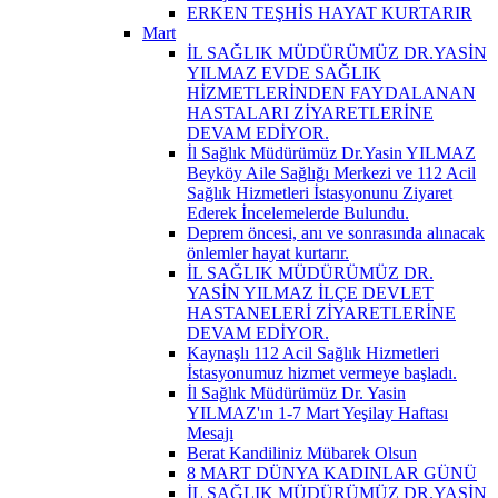
ERKEN TEŞHİS HAYAT KURTARIR
Mart
İL SAĞLIK MÜDÜRÜMÜZ DR.YASİN
YILMAZ EVDE SAĞLIK
HİZMETLERİNDEN FAYDALANAN
HASTALARI ZİYARETLERİNE
DEVAM EDİYOR.
İl Sağlık Müdürümüz Dr.Yasin YILMAZ
Beyköy Aile Sağlığı Merkezi ve 112 Acil
Sağlık Hizmetleri İstasyonunu Ziyaret
Ederek İncelemelerde Bulundu.
Deprem öncesi, anı ve sonrasında alınacak
önlemler hayat kurtarır.
İL SAĞLIK MÜDÜRÜMÜZ DR.
YASİN YILMAZ İLÇE DEVLET
HASTANELERİ ZİYARETLERİNE
DEVAM EDİYOR.
Kaynaşlı 112 Acil Sağlık Hizmetleri
İstasyonumuz hizmet vermeye başladı.
İl Sağlık Müdürümüz Dr. Yasin
YILMAZ'ın 1-7 Mart Yeşilay Haftası
Mesajı
Berat Kandiliniz Mübarek Olsun
8 MART DÜNYA KADINLAR GÜNÜ
İL SAĞLIK MÜDÜRÜMÜZ DR.YASİN