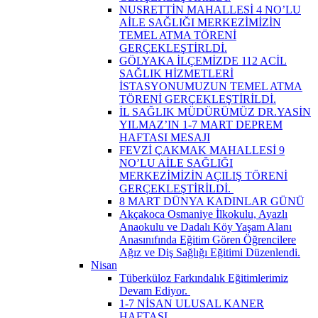
NUSRETTİN MAHALLESİ 4 NO’LU
AİLE SAĞLIĞI MERKEZİMİZİN
TEMEL ATMA TÖRENİ
GERÇEKLEŞTİRLDİ.
GÖLYAKA İLÇEMİZDE 112 ACİL
SAĞLIK HİZMETLERİ
İSTASYONUMUZUN TEMEL ATMA
TÖRENİ GERÇEKLEŞTİRİLDİ.
İL SAĞLIK MÜDÜRÜMÜZ DR.YASİN
YILMAZ’IN 1-7 MART DEPREM
HAFTASI MESAJI
FEVZİ ÇAKMAK MAHALLESİ 9
NO’LU AİLE SAĞLIĞI
MERKEZİMİZİN AÇILIŞ TÖRENİ
GERÇEKLEŞTİRİLDİ. ​
8 MART DÜNYA KADINLAR GÜNÜ
Akçakoca Osmaniye İlkokulu, Ayazlı
Anaokulu ve Dadalı Köy Yaşam Alanı
Anasınıfında Eğitim Gören Öğrencilere
Ağız ve Diş Sağlığı Eğitimi Düzenlendi.
Nisan
Tüberküloz Farkındalık Eğitimlerimiz
Devam Ediyor. ​
1-7 NİSAN ULUSAL KANER
HAFTASI