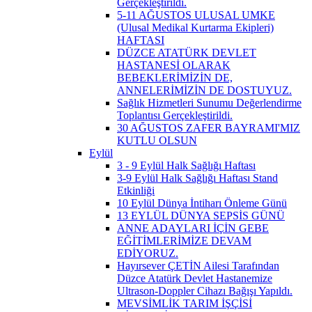
Gerçekleştirildi.
5-11 AĞUSTOS ULUSAL UMKE
(Ulusal Medikal Kurtarma Ekipleri)
HAFTASI
DÜZCE ATATÜRK DEVLET
HASTANESİ OLARAK
BEBEKLERİMİZİN DE,
ANNELERİMİZİN DE DOSTUYUZ.
Sağlık Hizmetleri Sunumu Değerlendirme
Toplantısı Gerçekleştirildi.
30 AĞUSTOS ZAFER BAYRAMI'MIZ
KUTLU OLSUN
Eylül
3 - 9 Eylül Halk Sağlığı Haftası
3-9 Eylül Halk Sağlığı Haftası Stand
Etkinliği
10 Eylül Dünya İntiharı Önleme Günü
13 EYLÜL DÜNYA SEPSİS GÜNÜ
ANNE ADAYLARI İÇİN GEBE
EĞİTİMLERİMİZE DEVAM
EDİYORUZ.
Hayırsever ÇETİN Ailesi Tarafından
Düzce Atatürk Devlet Hastanemize
Ultrason-Doppler Cihazı Bağışı Yapıldı.
MEVSİMLİK TARIM İŞÇİSİ