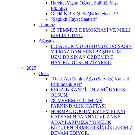
Hareket Yaşını Öğren, Sağlıklı Yaşa
Etkinliği
Güçlü İş Birliği, Sağlıklı Gelecek!!!
“Sağlıklı Hayat Saatleri”
Temmuz
15 TEMMUZ DEMOKRASİ VE MİLLİ
BİRLİK GÜNÜ
Ağustos
İL SAĞLIK MÜDÜRÜMÜZ DR.YASİN
YILMAZ'DAN YENİ BAŞHEKİM
UZM:DR.SİNAN ÖZDEMİR'E
HAYIRLI OLSUN ZİYARETİ
2025
Ocak
"Ocak Ayı Rahim Ağzı (Serviks) Kanseri
Farkındalık Ayı"
REGAİB KANDİLİ'NİZ MÜBAREK
OLSUN.
78. VEREM EĞİTİMİ VE
FARKINDALIK HAFTASI
NORMAL DOĞUM EYLEM PLANI
KAPSAMINDA ANNE VE ANNE
ADAYLARIMIZA YÖNELİK
BİLGİLENDİRME ETKİNLİKLERİMİZ
DEVAM EDİYOR.