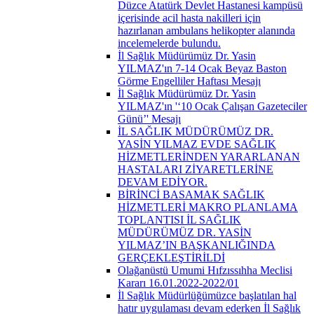
Düzce Atatürk Devlet Hastanesi kampüsü
içerisinde acil hasta nakilleri için
hazırlanan ambulans helikopter alanında
incelemelerde bulundu.
İl Sağlık Müdürümüz Dr. Yasin
YILMAZ'ın 7-14 Ocak Beyaz Baston
Görme Engelliler Haftası Mesajı
İl Sağlık Müdürümüz Dr. Yasin
YILMAZ'ın '‘10 Ocak Çalışan Gazeteciler
Günü’' Mesajı
İL SAĞLIK MÜDÜRÜMÜZ DR.
YASİN YILMAZ EVDE SAĞLIK
HİZMETLERİNDEN YARARLANAN
HASTALARI ZİYARETLERİNE
DEVAM EDİYOR.
BİRİNCİ BASAMAK SAĞLIK
HİZMETLERİ MAKRO PLANLAMA
TOPLANTISI İL SAĞLIK
MÜDÜRÜMÜZ DR. YASİN
YILMAZ’IN BAŞKANLIĞINDA
GERÇEKLEŞTİRİLDİ
Olağanüstü Umumi Hıfzıssıhha Meclisi
Kararı 16.01.2022-2022/01
İl Sağlık Müdürlüğümüzce başlatılan hal
hatır uygulaması devam ederken İl Sağlık