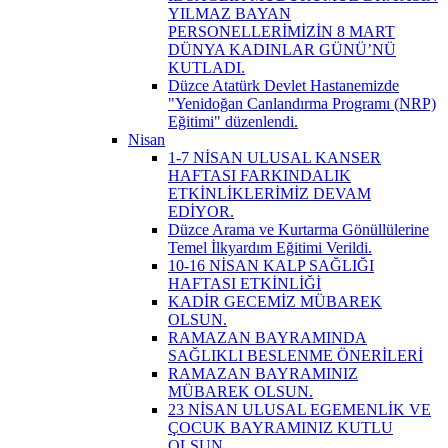
YILMAZ BAYAN
PERSONELLERİMİZİN 8 MART
DÜNYA KADINLAR GÜNÜ’NÜ
KUTLADI.
Düzce Atatürk Devlet Hastanemizde
"Yenidoğan Canlandırma Programı (NRP)
Eğitimi" düzenlendi.
Nisan
1-7 NİSAN ULUSAL KANSER
HAFTASI FARKINDALIK
ETKİNLİKLERİMİZ DEVAM
EDİYOR.
Düzce Arama ve Kurtarma Gönüllülerine
Temel İlkyardım Eğitimi Verildi.
10-16 NİSAN KALP SAĞLIĞI
HAFTASI ETKİNLİĞİ
KADİR GECEMİZ MÜBAREK
OLSUN.
RAMAZAN BAYRAMINDA
SAĞLIKLI BESLENME ÖNERİLERİ
RAMAZAN BAYRAMINIZ
MÜBAREK OLSUN.
23 NİSAN ULUSAL EGEMENLİK VE
ÇOCUK BAYRAMINIZ KUTLU
OLSUN.