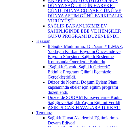
ANNELER GÜNÜ KUTLU OLSUN
DÜNYA SAĞLIK İÇİN HAREKET
GÜNÜ, DÜNYA ÇÖLYAK GÜNÜ VE
DÜNYA ASTIM GÜNÜ FARKIDALIK
YÜRÜYÜŞÜ
SAĞLIK BAKANLIĞIMIZ EV
SAHİPLİĞİNDE EBE VE HEMŞİLER
GÜNÜ PROGRAMI DÜZENLENDİ.
Haziran
İl Sağlık Müdürümüz Dr. Yasin YILMAZ,
Yaklaşan Kurban Bayramı Öncesinde ve
Bayram Süresince Sağlıklı Beslenme
Konusunda Önerilerde Bulundu
“Sağlıklı Çocuk, Sağlıklı Gelecek”
Etkinlik Programı Çilimli İlçemizde
Gerçekleştirildi.
Düzce’de Normal Doğum Eylem Planı
kapsamında ebeler için eğitim programı
düzenlendi.
Düzce’de SODAM Kursiyerlerine Kadın
Sağlığı ve Sağlıklı Yaşam Eğitimi Verildi
AŞIRI SICAK HAVALARA DİKKAT!
Temmuz
Sağlıklı Hayat Akademisi Eğitimlerimiz
Devam Ediyor!