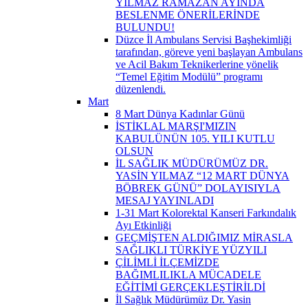
YILMAZ RAMAZAN AYINDA
BESLENME ÖNERİLERİNDE
BULUNDU!
Düzce İl Ambulans Servisi Başhekimliği
tarafından, göreve yeni başlayan Ambulans
ve Acil Bakım Teknikerlerine yönelik
“Temel Eğitim Modülü” programı
düzenlendi.
Mart
8 Mart Dünya Kadınlar Günü
İSTİKLAL MARŞI'MIZIN
KABULÜNÜN 105. YILI KUTLU
OLSUN
İL SAĞLIK MÜDÜRÜMÜZ DR.
YASİN YILMAZ “12 MART DÜNYA
BÖBREK GÜNÜ” DOLAYISIYLA
MESAJ YAYINLADI
1-31 Mart Kolorektal Kanseri Farkındalık
Ayı Etkinliği
GEÇMİŞTEN ALDIĞIMIZ MİRASLA
SAĞLIKLI TÜRKİYE YÜZYILI
ÇİLİMLİ İLÇEMİZDE
BAĞIMLILIKLA MÜCADELE
EĞİTİMİ GERÇEKLEŞTİRİLDİ
İl Sağlık Müdürümüz Dr. Yasin