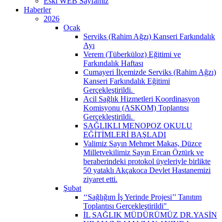
Eski WEB Sayfamız
Haberler
2026
Ocak
Serviks (Rahim Ağzı) Kanseri Farkındalık
Ayı
Verem (Tüberküloz) Eğitimi ve
Farkındalık Haftası
Cumayeri İlçemizde Serviks (Rahim Ağzı)
Kanseri Farkındalık Eğitimi
Gerçekleştirildi. ​
Acil Sağlık Hizmetleri Koordinasyon
Komisyonu (ASKOM) Toplantısı
Gerçekleştirildi. ​
SAĞLIKLI MENOPOZ OKULU
EĞİTİMLERİ BAŞLADI
Valimiz Sayın Mehmet Makas, Düzce
Milletvekilimiz Sayın Ercan Öztürk ve
beraberindeki protokol üyeleriyle birlikte
50 yataklı Akçakoca Devlet Hastanemizi
ziyaret etti.
Şubat
‘‘Sağlığım İş Yerinde Projesi’’ Tanıtım
Toplantısı Gerçekleştirildi" ​
İL SAĞLIK MÜDÜRÜMÜZ DR.YASİN