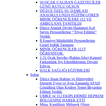
10 OCAK ÇALIŞAN GAZETECİLER
GÜNÜ KUTLU OLSUN
DÜZCE ÖZEL SU DAMLASI
ANAOKULUNDA EĞİTİM GÖREN
MİNİK ÖĞRENCİLERE 112 VE
AMBULANS TANITILDI
Düzce Atatürk Devlet Hastanesi Acil
Servis Personellerine ‘‘Triyaj Eğitimi’’
Verildi.
İl Emniyet Müdürlüğü Personellerine
Genel Sağlık Taraması
MİNİK ÖĞRENCİLER 112’İ
ÖĞRENİYOR.
1-31 Ocak Serviks (Rahim Ağzı) Kanseri
Farkındalık Ayı Etkinliklerimiz Devam
Ediyor.
HALK SAĞLIĞI EĞİTİMLERİ
Şubat
Düzce İnsan Hakları ve Hürriyetleri
Derneği Üyesi ve Aynı Zamanda AFAD
Gönüllüsü Olan Kişilere Temel İlkyardım
Eğitimi Verildi.
UMKE ve 112 EKİPLERİMİZ DEPREM
BÖLGESİNE HAREK ETTİ
Miraç Kandiliniz Mübarek Olsun