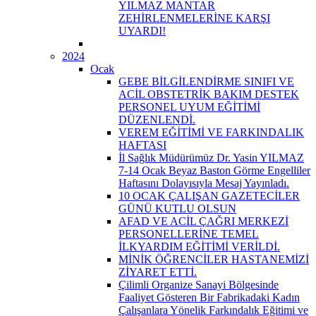
YILMAZ MANTAR
ZEHİRLENMELERİNE KARŞI
UYARDI!
2024
Ocak
GEBE BİLGİLENDİRME SINIFI VE
ACİL OBSTETRİK BAKIM DESTEK
PERSONEL UYUM EĞİTİMİ
DÜZENLENDİ.
VEREM EĞİTİMİ VE FARKINDALIK
HAFTASI
İl Sağlık Müdürümüz Dr. Yasin YILMAZ
7-14 Ocak Beyaz Baston Görme Engelliler
Haftasını Dolayısıyla Mesaj Yayınladı.
10 OCAK ÇALIŞAN GAZETECİLER
GÜNÜ KUTLU OLSUN
AFAD VE ACİL ÇAĞRI MERKEZİ
PERSONELLERİNE TEMEL
İLKYARDIM EĞİTİMİ VERİLDİ.
MİNİK ÖĞRENCİLER HASTANEMİZİ
ZİYARET ETTİ.
Çilimli Organize Sanayi Bölgesinde
Faaliyet Gösteren Bir Fabrikadaki Kadın
Çalışanlara Yönelik Farkındalık Eğitimi ve