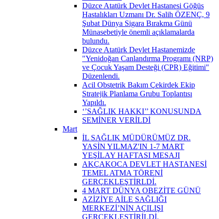
Düzce Atatürk Devlet Hastanesi Göğüs
Hastalıkları Uzmanı Dr. Salih ÖZENÇ, 9
Şubat Dünya Sigara Bırakma Günü
Münasebetiyle önemli açıklamalarda
bulundu.
Düzce Atatürk Devlet Hastanemizde
"Yenidoğan Canlandırma Programı (NRP)
ve Çocuk Yaşam Desteği (CPR) Eğitimi"
Düzenlendi.
Acil Obstetrik Bakım Çekirdek Ekip
Stratejik Planlama Grubu Toplantısı
Yapıldı.
‘’SAĞLIK HAKKI’’ KONUSUNDA
SEMİNER VERİLDİ
Mart
İL SAĞLIK MÜDÜRÜMÜZ DR.
YASİN YILMAZ'IN 1-7 MART
YEŞİLAY HAFTASI MESAJI
AKÇAKOCA DEVLET HASTANESİ
TEMEL ATMA TÖRENİ
GERÇEKLEŞTİRLDİ.
4 MART DÜNYA OBEZİTE GÜNÜ
AZİZİYE AİLE SAĞLIĞI
MERKEZİ’NİN AÇILIŞI
GERÇEKLEŞTİRİLDİ.