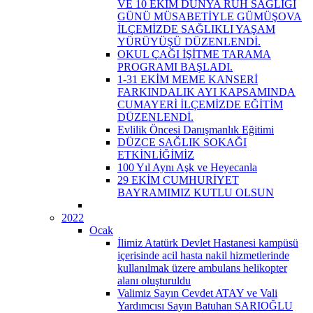
VE 10 EKİM DÜNYA RUH SAĞLIĞI
GÜNÜ MÜSABETİYLE GÜMÜŞOVA
İLÇEMİZDE SAĞLIKLI YAŞAM
YÜRÜYÜŞÜ DÜZENLENDİ.
OKUL ÇAĞI İŞİTME TARAMA
PROGRAMI BAŞLADI.
1-31 EKİM MEME KANSERİ
FARKINDALIK AYI KAPSAMINDA
CUMAYERİ İLÇEMİZDE EĞİTİM
DÜZENLENDİ.
Evlilik Öncesi Danışmanlık Eğitimi
DÜZCE SAĞLIK SOKAĞI
ETKİNLİĞİMİZ
100 Yıl Aynı Aşk ve Heyecanla
29 EKİM CUMHURİYET
BAYRAMIMIZ KUTLU OLSUN
2022
Ocak
İlimiz Atatürk Devlet Hastanesi kampüsü
içerisinde acil hasta nakil hizmetlerinde
kullanılmak üzere ambulans helikopter
alanı oluşturuldu
Valimiz Sayın Cevdet ATAY ve Vali
Yardımcısı Sayın Batuhan SARIOĞLU