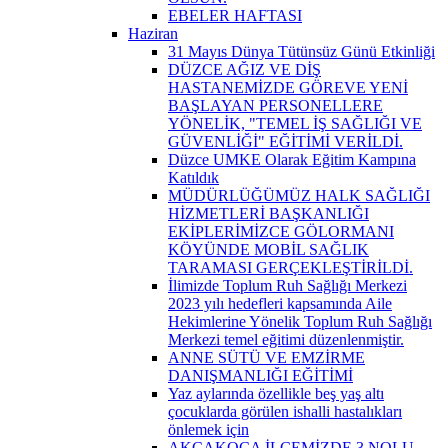
EBELER HAFTASI
Haziran
31 Mayıs Dünya Tütünsüz Günü Etkinliği
DÜZCE AĞIZ VE DİŞ
HASTANEMİZDE GÖREVE YENİ
BAŞLAYAN PERSONELLERE
YÖNELİK, "TEMEL İŞ SAĞLIĞI VE
GÜVENLİĞİ" EĞİTİMİ VERİLDİ.
Düzce UMKE Olarak Eğitim Kampına
Katıldık
MÜDÜRLÜĞÜMÜZ HALK SAĞLIĞI
HİZMETLERİ BAŞKANLIĞI
EKİPLERİMİZCE GÖLORMANI
KÖYÜNDE MOBİL SAĞLIK
TARAMASI GERÇEKLEŞTİRİLDİ.
İlimizde Toplum Ruh Sağlığı Merkezi
2023 yılı hedefleri kapsamında Aile
Hekimlerine Yönelik Toplum Ruh Sağlığı
Merkezi temel eğitimi düzenlenmiştir.
ANNE SÜTÜ VE EMZİRME
DANIŞMANLIĞI EĞİTİMİ
Yaz aylarında özellikle beş yaş altı
çocuklarda görülen ishalli hastalıkları
önlemek için
AKÇAKOCA İLÇEMİZDE 3 NOLU