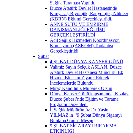
Sağlık Taraması Yapıldı.
Düzce Atatürk Devlet Hastanesinde
Kimyasal, Biyolojik, Radyolojik, Nükleer
(KBRN) Eğitimi Gerçekleştirildi. ​
ANNE SÜTÜ VE EMZİRME
DANIŞMANLIĞI EĞİTİMİ
GERÇEKLEŞTİRİLDİ
Acil Sağlık Hizmetleri Koordinasyon
Komisyonu (ASKOM) Toplantısı
Gerçekleştirildi.
Şubat
4 ŞUBAT DÜNYA KANSER GÜNÜ
Valimiz Sayın Selçuk ASLAN, Düzce
Atatürk Devlet Hastanesi Muncurlu Ek
Hizmet Binasını Ziyaret Ederek
İncelemelerde Bulundu.
Miraç Kandiliniz Mübarek Olsun
Dünya Kanser Günü kapsamında, Kızılay
Düzce Şubesi’nde Eğitim ve Tarama
Programı Düzenledi
İl Sağlık Müdürümüz Dr. Yasin
YILMAZ'ın ‘‘9 Şubat Dünya Sigarayı
Bırakma Günü'' Mesajı
9 ŞUBAT SİGARAYI BIRAKMA
ETKİNLİĞİ