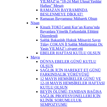
YILMAZ’ın “18-24 Mart Ulusal Yaşlılar
Haftası” Mesajı
RAMAZAN BAYRAMINDA
BESLENMEYE DİKKAT! ​
Ramazan Bayramınız Mübarek Olsun
Nisan
Kirazlı TOKİ Camii Kur’an Kursu’nda
Bayanlara Yönelik Farkındalık Eğitimi
Düzenlendi
Sağlık Bakanlığı Hukuk Müşaviri Sayın
Tülay ÇOKAN İl Sağlık Müdürümüz Dr.
Yasin YILMAZ’ı ziyaret etti
EBELER HAFTASI KUTLU OLSUN
Mayıs
DÜNYA EBELER GÜNÜ KUTLU
OLSUN
SAĞLIK İÇİN HAREKET ET GÜNÜ
FARKINDALIK YÜRÜYÜŞÜ
12 MAYIS HEMŞİRELER GÜNÜ VE
12-18 MAYIS HEMŞİRELER HAFTASI
KUTLU OLSUN
BEYİN ÖLÜMÜ-TANIDAN BAĞIŞA
SAĞLIK PROFESYONELLERİ İÇİN
KLİNİK SORUMLULUK
SEMPOZYUMU