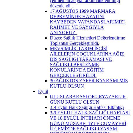
çekmek amacıyla farkındalık etkinliği
düzenlendi.
17 AĞUSTOS 1999 MARMARA
DEPREMİNDE HAYATINI
KAYBEDEN VATANDAŞLARIMIZI
RAHMET VE SAYGIYLA
ANIYORUZ.
Düzce Sağlık Hizmetleri Değerlendirme
Toplantısı Gerçekleştirildi.
MEVSİMLİK TARIM İŞÇİSİ
AİLELERİN ÇOCUKLARINA AĞIZ
DİŞ SAĞLIĞI TARAMASI VE
SAĞLIKLI BESLENME
KONULARINDA EĞİTİM
GERÇEKLEŞTİRİLDİ.
30 AĞUSTOS ZAFER BAYRAMI'MIZ
KUTLU OLSUN
Eylül
ULUSLARARASI OKURYAZARLIK
GÜNÜ KUTLU OLSUN
3-9 Eylül Halk Sağlığı Haftası Etkinliği
3-9 EYLÜL HALK SAĞLIĞI HAFTASI
VE 10 EYLÜL İNTİHARI ÖNEME
GÜNÜ MÜSABETİYLE CUMAYERİ
İLÇEMİZDE SAĞLIKLI YAŞAM