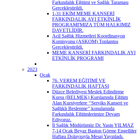
Farkındalık Eğitimi ve Sağlık Taraması
Gerçekleştirildi.
1-31 EKİM MEME KANSERİ
FARKINDALIK AYI ETKİNLİK
PROGRAMI'MIZA TÜM HALKIMIZ
DAVETLİDİR.
Acil Sağlık Hizmetleri Koordinasyon
Komisyonu (ASKOM) Toplantısı
Gerçekleştirildi.
MEME KANSERİ FARKINDALIK AYI
ETKİNLİK PROGRAMI
2023
Ocak
76. VEREM EĞİTİMİ VE
FARKINDALIK HAFTASI
Düzce Belediyesi Meslek Edindirme
Kursu (BELMEK) Kurslarında Eğitim
Alan Kursiyerlere ‘‘Serviks Kanseri ve
Sağlıklı Beslenme’’ konularında
Farkındalık Eğitimlerimize Devam
Ediyoruz.
İl Sağlık Müdürümüz Dr. Yasin YILMAZ
7-14 Ocak Beyaz Baston Görme Engelliler
Haftası Dolayısıyla Mesaj Yayınladı.