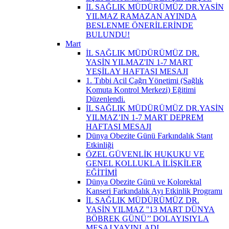
İL SAĞLIK MÜDÜRÜMÜZ DR.YASİN
YILMAZ RAMAZAN AYINDA
BESLENME ÖNERİLERİNDE
BULUNDU!
Mart
İL SAĞLIK MÜDÜRÜMÜZ DR.
YASİN YILMAZ'IN 1-7 MART
YEŞİLAY HAFTASI MESAJI
1. Tıbbi Acil Çağrı Yönetimi (Sağlık
Komuta Kontrol Merkezi) Eğitimi
Düzenlendi.
İL SAĞLIK MÜDÜRÜMÜZ DR.YASİN
YILMAZ’IN 1-7 MART DEPREM
HAFTASI MESAJI
Dünya Obezite Günü Farkındalık Stant
Etkinliği
ÖZEL GÜVENLİK HUKUKU VE
GENEL KOLLUKLA İLİŞKİLER
EĞİTİMİ
Dünya Obezite Günü ve Kolorektal
Kanseri Farkındalık Ayı Etkinlik Programı
İL SAĞLIK MÜDÜRÜMÜZ DR.
YASİN YILMAZ ''13 MART DÜNYA
BÖBREK GÜNÜ’’ DOLAYISIYLA
MESAJ YAYINLADI