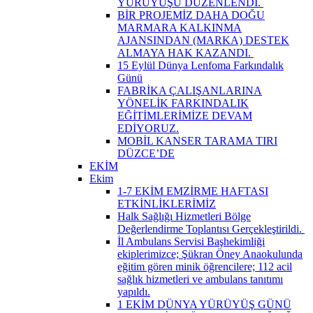
YÜRÜYÜŞÜ DÜZENLENDİ. ​
BİR PROJEMİZ DAHA DOĞU
MARMARA KALKINMA
AJANSINDAN (MARKA) DESTEK
ALMAYA HAK KAZANDI. ​
15 Eylül Dünya Lenfoma Farkındalık
Günü
FABRİKA ÇALIŞANLARINA
YÖNELİK FARKINDALIK
EĞİTİMLERİMİZE DEVAM
EDİYORUZ.
MOBİL KANSER TARAMA TIRI
DÜZCE’DE
EKİM
Ekim
1-7 EKİM EMZİRME HAFTASI
ETKİNLİKLERİMİZ
Halk Sağlığı Hizmetleri Bölge
Değerlendirme Toplantısı Gerçekleştirildi. ​
İl Ambulans Servisi Başhekimliği
ekiplerimizce; Şükran Öney Anaokulunda
eğitim gören minik öğrencilere; 112 acil
sağlık hizmetleri ve ambulans tanıtımı
yapıldı.
1 EKİM DÜNYA YÜRÜYÜŞ GÜNÜ