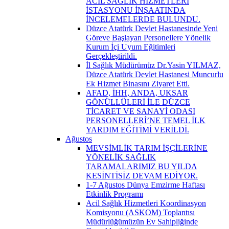
ACİL SAĞLIK HİZMETLERİ
İSTASYONU İNŞAATINDA
İNCELEMELERDE BULUNDU.
Düzce Atatürk Devlet Hastanesinde Yeni
Göreve Başlayan Personellere Yönelik
Kurum İçi Uyum Eğitimleri
Gerçekleştirildi.
İl Sağlık Müdürümüz Dr.Yasin YILMAZ,
Düzce Atatürk Devlet Hastanesi Muncurlu
Ek Hizmet Binasını Ziyaret Etti.
AFAD, İHH, ANDA, UKSAR
GÖNÜLLÜLERİ İLE DÜZCE
TİCARET VE SANAYİ ODASI
PERSONELLERİ’NE TEMEL İLK
YARDIM EĞİTİMİ VERİLDİ.
Ağustos
MEVSİMLİK TARIM İŞÇİLERİNE
YÖNELİK SAĞLIK
TARAMALARIMIZ BU YILDA
KESİNTİSİZ DEVAM EDİYOR.
1-7 Ağustos Dünya Emzirme Haftası
Etkinlik Programı
Acil Sağlık Hizmetleri Koordinasyon
Komisyonu (ASKOM) Toplantısı
Müdürlüğümüzün Ev Sahipliğinde