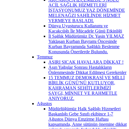
ACİL SAĞLIK HİZMETLERİ
İSTASYONUMUZ YAZ DÖNEMİNDE
MELENAĞZI SAHİLİNDE HİZMET
VERMEYE BAŞLADI.
Dünya Uyuşturucu Kullanımı ve
Kaçakçılığı İle Mücadele Günü Etkinliği
İl Sağlık Müdürümüz Dr. Yasin YILMAZ
Yaklaşan Kurban Bayramı Öncesinde
Kurban Bayramında Sağlıklı Beslenme
Konusunda Önerilerde Bulundu.
Temmuz
AŞIRI SICAK HAVALARA DİKKAT !
Aşırı Yağışlar Sonrası Hastalıkların
Önlenmesinde Dikkat Edilmesi Gerekenler
15 TEMMUZ DEMOKRASİ VE MİLLİ
BİRLİK GÜNÜ'NÜ KUTLUYOR,
KAHRAMAN ŞEHİTLERİMİZİ
SAYGI, MİNNET VE RAHMETLE
ANIYORUZ.
Ağustos
Müdürlüğümüz Halk Sağlığı Hizmetleri
Başkanlığı Gebe Sınıfı ekibince 1-7
Ağustos Dünya Emzirme Haftası
kapsamında, Anne sütünün önemine dikkat