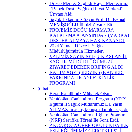
Düzce Merkez Sağlıklı Hayat Merkezimiz
‘‘Bebek Dostu Sağlıklı Hayat Merkezi’’
Ünvanı Aldı.
Sağlık Bakanımız Sayın Prof. Dr. Kemal
MEMİŞOĞLU İlimizi Ziyaret Etti.
PROJEMİZ DOĞU MARMARA
KALKINMA AJANSINDAN (MARKA)
DESTEK ALMAYA HAK KAZANDI.
2024 Yılında Düzce İl Sağlık
Müdürlüğümüzün Hizmetleri
VALİMİZ SAYIN SELÇUK ASLAN İL
SAĞLIK MÜDÜRLÜĞÜMÜZÜ
ZİYARET EDEREK BRİFİNG ALDI.
RAHİM AĞZI (SERVİKS) KANSERİ
FARKINDALIK AYI ETKİNLİK
PROGRAMI
Şubat
Berat Kandilimiz Mübarek Olsun
Yenidoğan Canlandırma Programı (NRP)
Eğitimi İl Sağlık Müdürümüz Dr. Yasin
YILMAZ’ın açılış konuşmaları ile başladı.
Yenidoğan Canlandırma Eğitim Programı
(NRP) Sertifika Töreni İle Sona Erdi.
AKÇAKOCA GEBE OKULUNDA İLK
EŞLİ EĞİTİMİMİZ GERÇEKLEŞTİ.