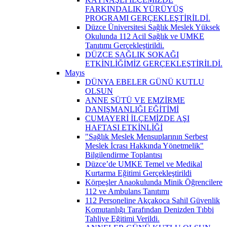
FARKINDALIK YÜRÜYÜŞ
PROGRAMI GERÇEKLEŞTİRİLDİ.
Düzce Üniversitesi Sağlık Meslek Yüksek
Okulunda 112 Acil Sağlık ve UMKE
Tanıtımı Gerçekleştirildi.
DÜZCE SAĞLIK SOKAĞI
ETKİNLİĞİMİZ GERÇEKLEŞTİRİLDİ.
Mayıs
DÜNYA EBELER GÜNÜ KUTLU
OLSUN
ANNE SÜTÜ VE EMZİRME
DANIŞMANLIĞI EĞİTİMİ
CUMAYERİ İLÇEMİZDE AŞI
HAFTASI ETKİNLİĞİ
"Sağlık Meslek Mensuplarının Serbest
Meslek İcrası Hakkında Yönetmelik"
Bilgilendirme Toplantısı
Düzce’de UMKE Temel ve Medikal
Kurtarma Eğitimi Gerçekleştirildi
Körpeşler Anaokulunda Minik Öğrencilere
112 ve Ambulans Tanıtımı
112 Personeline Akçakoca Sahil Güvenlik
Komutanlığı Tarafından Denizden Tıbbi
Tahliye Eğitimi Verildi.