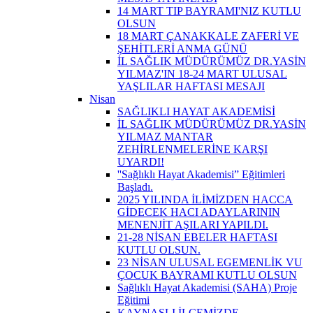
14 MART TIP BAYRAMI'NIZ KUTLU
OLSUN
18 MART ÇANAKKALE ZAFERİ VE
ŞEHİTLERİ ANMA GÜNÜ
İL SAĞLIK MÜDÜRÜMÜZ DR.YASİN
YILMAZ'IN 18-24 MART ULUSAL
YAŞLILAR HAFTASI MESAJI
Nisan
SAĞLIKLI HAYAT AKADEMİSİ
İL SAĞLIK MÜDÜRÜMÜZ DR.YASİN
YILMAZ MANTAR
ZEHİRLENMELERİNE KARŞI
UYARDI!
''Sağlıklı Hayat Akademisi” Eğitimleri
Başladı.
2025 YILINDA İLİMİZDEN HACCA
GİDECEK HACI ADAYLARININ
MENENJİT AŞILARI YAPILDI.
21-28 NİSAN EBELER HAFTASI
KUTLU OLSUN.
23 NİSAN ULUSAL EGEMENLİK VU
ÇOCUK BAYRAMI KUTLU OLSUN
Sağlıklı Hayat Akademisi (SAHA) Proje
Eğitimi
KAYNAŞLI İLÇEMİZDE