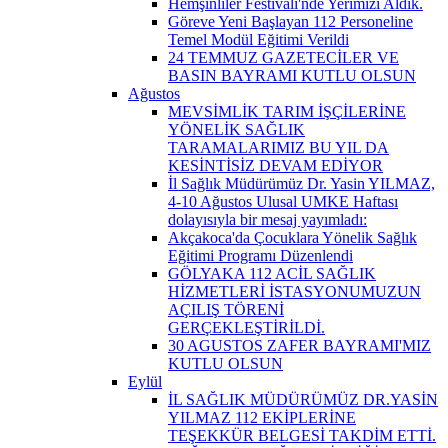
Hemşinliler Festivali'nde Yerimizi Aldık.
Göreve Yeni Başlayan 112 Personeline
Temel Modül Eğitimi Verildi
24 TEMMUZ GAZETECİLER VE
BASIN BAYRAMI KUTLU OLSUN
Ağustos
MEVSİMLİK TARIM İŞÇİLERİNE
YÖNELİK SAĞLIK
TARAMALARIMIZ BU YIL DA
KESİNTİSİZ DEVAM EDİYOR
İl Sağlık Müdürümüz Dr. Yasin YILMAZ,
4-10 Ağustos Ulusal UMKE Haftası
dolayısıyla bir mesaj yayımladı:
Akçakoca'da Çocuklara Yönelik Sağlık
Eğitimi Programı Düzenlendi
GÖLYAKA 112 ACİL SAĞLIK
HİZMETLERİ İSTASYONUMUZUN
AÇILIŞ TÖRENİ
GERÇEKLEŞTİRİLDİ.
30 AGUSTOS ZAFER BAYRAMI'MIZ
KUTLU OLSUN
Eylül
İL SAĞLIK MÜDÜRÜMÜZ DR.YASİN
YILMAZ 112 EKİPLERİNE
TEŞEKKÜR BELGESİ TAKDİM ETTİ.