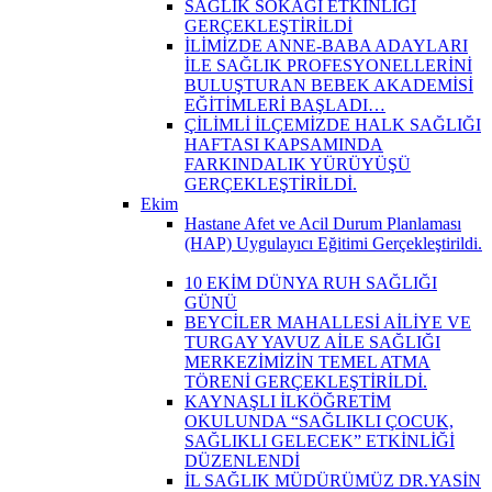
SAĞLIK SOKAĞI ETKİNLİĞİ
GERÇEKLEŞTİRİLDİ
İLİMİZDE ANNE-BABA ADAYLARI
İLE SAĞLIK PROFESYONELLERİNİ
BULUŞTURAN BEBEK AKADEMİSİ
EĞİTİMLERİ BAŞLADI…
ÇİLİMLİ İLÇEMİZDE HALK SAĞLIĞI
HAFTASI KAPSAMINDA
FARKINDALIK YÜRÜYÜŞÜ
GERÇEKLEŞTİRİLDİ.
Ekim
Hastane Afet ve Acil Durum Planlaması
(HAP) Uygulayıcı Eğitimi Gerçekleştirildi.
10 EKİM DÜNYA RUH SAĞLIĞI
GÜNÜ
BEYCİLER MAHALLESİ AİLİYE VE
TURGAY YAVUZ AİLE SAĞLIĞI
MERKEZİMİZİN TEMEL ATMA
TÖRENİ GERÇEKLEŞTİRİLDİ.
KAYNAŞLI İLKÖĞRETİM
OKULUNDA “SAĞLIKLI ÇOCUK,
SAĞLIKLI GELECEK” ETKİNLİĞİ
DÜZENLENDİ
İL SAĞLIK MÜDÜRÜMÜZ DR.YASİN