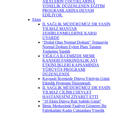
AİLELERİN ÇOCUKLARINA
YÖNELİK DÜZENLENEN EĞİTİM
PROGRAMLARINA DEVAM
EDİLİYOR.
Ekim
İL SAĞLIK MÜDÜRÜMÜZ DR.YASİN
YILMAZ MANTAR
ZEHİRLENMELERİNE KARŞI
UYARDI!
“Doğal Olan Normal Doğum” Temasıyla
Normal Doğum Eylem Planı Tanıtım
Toplantısı Yapıldı
YIĞILCA İLÇEMİZDE MEME
KANSERİ FARKINDALIK AYI
ETKİNLİKLERİ KAPSAMINDA
YÜRÜYÜŞ PROGRAMI
DÜZENLENDİ.
Kaynaşlı İlçemizde Dünya Yürüyüş Günü
Etkinlik Programı Düzenlendi.
İL SAĞLIK MÜDÜRÜMÜZ DR.YASİN
YILMAZ ÇİLİMLİ DEVLET
HASTANESİ'Nİ ZİYARET ETTİ
"10 Ekim Dünya Ruh Sağlığı Günü"
İlimiz Merkezinde Faaliyet Gösteren Bir
Fabrikadaki Kadın Çalışanlara Yönelik