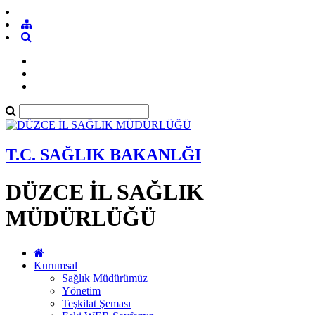
T.C. SAĞLIK BAKANLĞI
DÜZCE İL SAĞLIK
MÜDÜRLÜĞÜ
Kurumsal
Sağlık Müdürümüz
Yönetim
Teşkilat Şeması