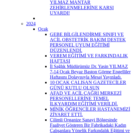
YILMAZ MANTAR
ZEHİRLENMELERİNE KARŞI
UYARDI!
2024
Ocak
GEBE BİLGİLENDİRME SINIFI VE
ACİL OBSTETRİK BAKIM DESTEK
PERSONEL UYUM EĞİTİMİ
DÜZENLENDİ.
VEREM EĞİTİMİ VE FARKINDALIK
HAFTASI
İl Sağlık Müdürümüz Dr. Yasin YILMAZ
7-14 Ocak Beyaz Baston Görme Engelliler
Haftasını Dolayısıyla Mesaj Yayınladı.
10 OCAK ÇALIŞAN GAZETECİLER
GÜNÜ KUTLU OLSUN
AFAD VE ACİL ÇAĞRI MERKEZİ
PERSONELLERİNE TEMEL
İLKYARDIM EĞİTİMİ VERİLDİ.
MİNİK ÖĞRENCİLER HASTANEMİZİ
ZİYARET ETTİ.
Çilimli Organize Sanayi Bölgesinde
Faaliyet Gösteren Bir Fabrikadaki Kadın
Çalışanlara Yönelik Farkındalık Eğitimi ve