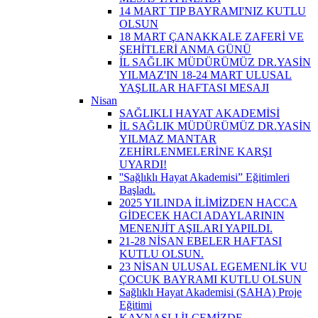
14 MART TIP BAYRAMI'NIZ KUTLU
OLSUN
18 MART ÇANAKKALE ZAFERİ VE
ŞEHİTLERİ ANMA GÜNÜ
İL SAĞLIK MÜDÜRÜMÜZ DR.YASİN
YILMAZ'IN 18-24 MART ULUSAL
YAŞLILAR HAFTASI MESAJI
Nisan
SAĞLIKLI HAYAT AKADEMİSİ
İL SAĞLIK MÜDÜRÜMÜZ DR.YASİN
YILMAZ MANTAR
ZEHİRLENMELERİNE KARŞI
UYARDI!
''Sağlıklı Hayat Akademisi” Eğitimleri
Başladı.
2025 YILINDA İLİMİZDEN HACCA
GİDECEK HACI ADAYLARININ
MENENJİT AŞILARI YAPILDI.
21-28 NİSAN EBELER HAFTASI
KUTLU OLSUN.
23 NİSAN ULUSAL EGEMENLİK VU
ÇOCUK BAYRAMI KUTLU OLSUN
Sağlıklı Hayat Akademisi (SAHA) Proje
Eğitimi
KAYNAŞLI İLÇEMİZDE