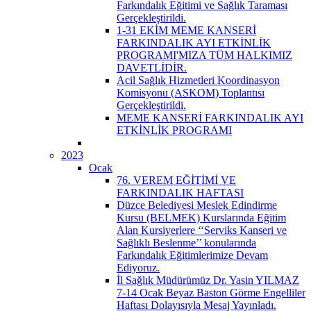
Farkındalık Eğitimi ve Sağlık Taraması
Gerçekleştirildi.
1-31 EKİM MEME KANSERİ
FARKINDALIK AYI ETKİNLİK
PROGRAMI'MIZA TÜM HALKIMIZ
DAVETLİDİR.
Acil Sağlık Hizmetleri Koordinasyon
Komisyonu (ASKOM) Toplantısı
Gerçekleştirildi.
MEME KANSERİ FARKINDALIK AYI
ETKİNLİK PROGRAMI
2023
Ocak
76. VEREM EĞİTİMİ VE
FARKINDALIK HAFTASI
Düzce Belediyesi Meslek Edindirme
Kursu (BELMEK) Kurslarında Eğitim
Alan Kursiyerlere ‘‘Serviks Kanseri ve
Sağlıklı Beslenme’’ konularında
Farkındalık Eğitimlerimize Devam
Ediyoruz.
İl Sağlık Müdürümüz Dr. Yasin YILMAZ
7-14 Ocak Beyaz Baston Görme Engelliler
Haftası Dolayısıyla Mesaj Yayınladı.