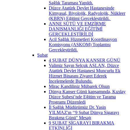
Sağlık Taraması Yapıldı.
Düzce Atatürk Devlet Hastanesinde
Kimyasal, Biyolojik, Radyolojik, Nükleer
(KBRN) Eğitimi Gerçekleştirildi. ​
ANNE SÜTÜ VE EMZİRME
DANIŞMANLIĞI EĞİTİMİ
GERÇEKLEŞTİRİLDİ
Acil Sağlık Hizmetleri Koordinasyon
Komisyonu (ASKOM) Toplantısı
Gerçekleştirildi.
Şubat
4 ŞUBAT DÜNYA KANSER GÜNÜ
Valimiz Sayın Selçuk ASLAN, Düzce
Atatürk Devlet Hastanesi Muncurlu Ek
Hizmet Binasını Ziyaret Ederek
İncelemelerde Bulundu.
Miraç Kandiliniz Mübarek Olsun
Dünya Kanser Günü kapsamında, Kızılay
Düzce Şubesi’nde Eğitim ve Tarama
Programı Düzenledi
İl Sağlık Müdürümüz Dr. Yasin
YILMAZ'ın ‘‘9 Şubat Dünya Sigarayı
Bırakma Günü'' Mesajı
9 ŞUBAT SİGARAYI BIRAKMA
ETKİNLİĞİ