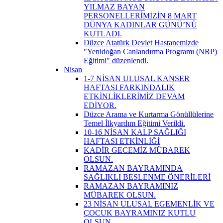
YILMAZ BAYAN
PERSONELLERİMİZİN 8 MART
DÜNYA KADINLAR GÜNÜ’NÜ
KUTLADI.
Düzce Atatürk Devlet Hastanemizde
"Yenidoğan Canlandırma Programı (NRP)
Eğitimi" düzenlendi.
Nisan
1-7 NİSAN ULUSAL KANSER
HAFTASI FARKINDALIK
ETKİNLİKLERİMİZ DEVAM
EDİYOR.
Düzce Arama ve Kurtarma Gönüllülerine
Temel İlkyardım Eğitimi Verildi.
10-16 NİSAN KALP SAĞLIĞI
HAFTASI ETKİNLİĞİ
KADİR GECEMİZ MÜBAREK
OLSUN.
RAMAZAN BAYRAMINDA
SAĞLIKLI BESLENME ÖNERİLERİ
RAMAZAN BAYRAMINIZ
MÜBAREK OLSUN.
23 NİSAN ULUSAL EGEMENLİK VE
ÇOCUK BAYRAMINIZ KUTLU
OLSUN.