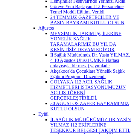
Hemşinliler Festivali'nde Yerimizi Aldık.
Göreve Yeni Başlayan 112 Personeline
Temel Modül Eğitimi Verildi
24 TEMMUZ GAZETECİLER VE
BASIN BAYRAMI KUTLU OLSUN
Ağustos
MEVSİMLİK TARIM İŞÇİLERİNE
YÖNELİK SAĞLIK
TARAMALARIMIZ BU YIL DA
KESİNTİSİZ DEVAM EDİYOR
İl Sağlık Müdürümüz Dr. Yasin YILMAZ,
4-10 Ağustos Ulusal UMKE Haftası
dolayısıyla bir mesaj yayımladı:
Akçakoca'da Çocuklara Yönelik Sağlık
Eğitimi Programı Düzenlendi
GÖLYAKA 112 ACİL SAĞLIK
HİZMETLERİ İSTASYONUMUZUN
AÇILIŞ TÖRENİ
GERÇEKLEŞTİRİLDİ.
30 AGUSTOS ZAFER BAYRAMI'MIZ
KUTLU OLSUN
Eylül
İL SAĞLIK MÜDÜRÜMÜZ DR.YASİN
YILMAZ 112 EKİPLERİNE
TEŞEKKÜR BELGESİ TAKDİM ETTİ.