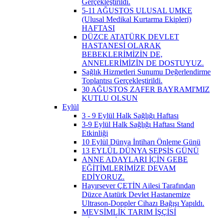
Gerçekleştirildi.
5-11 AĞUSTOS ULUSAL UMKE
(Ulusal Medikal Kurtarma Ekipleri)
HAFTASI
DÜZCE ATATÜRK DEVLET
HASTANESİ OLARAK
BEBEKLERİMİZİN DE,
ANNELERİMİZİN DE DOSTUYUZ.
Sağlık Hizmetleri Sunumu Değerlendirme
Toplantısı Gerçekleştirildi.
30 AĞUSTOS ZAFER BAYRAMI'MIZ
KUTLU OLSUN
Eylül
3 - 9 Eylül Halk Sağlığı Haftası
3-9 Eylül Halk Sağlığı Haftası Stand
Etkinliği
10 Eylül Dünya İntiharı Önleme Günü
13 EYLÜL DÜNYA SEPSİS GÜNÜ
ANNE ADAYLARI İÇİN GEBE
EĞİTİMLERİMİZE DEVAM
EDİYORUZ.
Hayırsever ÇETİN Ailesi Tarafından
Düzce Atatürk Devlet Hastanemize
Ultrason-Doppler Cihazı Bağışı Yapıldı.
MEVSİMLİK TARIM İŞÇİSİ