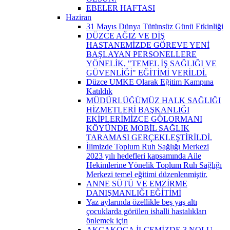
EBELER HAFTASI
Haziran
31 Mayıs Dünya Tütünsüz Günü Etkinliği
DÜZCE AĞIZ VE DİŞ
HASTANEMİZDE GÖREVE YENİ
BAŞLAYAN PERSONELLERE
YÖNELİK, "TEMEL İŞ SAĞLIĞI VE
GÜVENLİĞİ" EĞİTİMİ VERİLDİ.
Düzce UMKE Olarak Eğitim Kampına
Katıldık
MÜDÜRLÜĞÜMÜZ HALK SAĞLIĞI
HİZMETLERİ BAŞKANLIĞI
EKİPLERİMİZCE GÖLORMANI
KÖYÜNDE MOBİL SAĞLIK
TARAMASI GERÇEKLEŞTİRİLDİ.
İlimizde Toplum Ruh Sağlığı Merkezi
2023 yılı hedefleri kapsamında Aile
Hekimlerine Yönelik Toplum Ruh Sağlığı
Merkezi temel eğitimi düzenlenmiştir.
ANNE SÜTÜ VE EMZİRME
DANIŞMANLIĞI EĞİTİMİ
Yaz aylarında özellikle beş yaş altı
çocuklarda görülen ishalli hastalıkları
önlemek için
AKÇAKOCA İLÇEMİZDE 3 NOLU