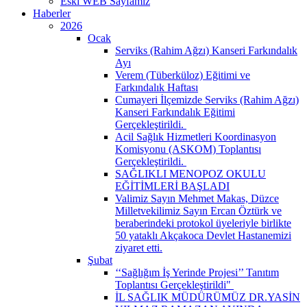
Eski WEB Sayfamız
Haberler
2026
Ocak
Serviks (Rahim Ağzı) Kanseri Farkındalık
Ayı
Verem (Tüberküloz) Eğitimi ve
Farkındalık Haftası
Cumayeri İlçemizde Serviks (Rahim Ağzı)
Kanseri Farkındalık Eğitimi
Gerçekleştirildi. ​
Acil Sağlık Hizmetleri Koordinasyon
Komisyonu (ASKOM) Toplantısı
Gerçekleştirildi. ​
SAĞLIKLI MENOPOZ OKULU
EĞİTİMLERİ BAŞLADI
Valimiz Sayın Mehmet Makas, Düzce
Milletvekilimiz Sayın Ercan Öztürk ve
beraberindeki protokol üyeleriyle birlikte
50 yataklı Akçakoca Devlet Hastanemizi
ziyaret etti.
Şubat
‘‘Sağlığım İş Yerinde Projesi’’ Tanıtım
Toplantısı Gerçekleştirildi" ​
İL SAĞLIK MÜDÜRÜMÜZ DR.YASİN