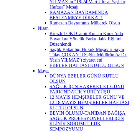
YILMAZ’ın “18-24 Mart Ulusal Yaşlılar
Haftası” Mesajı
RAMAZAN BAYRAMINDA
BESLENMEYE DİKKAT! ​
Ramazan Bayramınız Mübarek Olsun
Nisan
Kirazlı TOKİ Camii Kur’an Kursu’nda
Bayanlara Yönelik Farkındalık Eğitimi
Düzenlendi
Sağlık Bakanlığı Hukuk Müşaviri Sayın
Tülay ÇOKAN İl Sağlık Müdürümüz Dr.
Yasin YILMAZ’ı ziyaret etti
EBELER HAFTASI KUTLU OLSUN
Mayıs
DÜNYA EBELER GÜNÜ KUTLU
OLSUN
SAĞLIK İÇİN HAREKET ET GÜNÜ
FARKINDALIK YÜRÜYÜŞÜ
12 MAYIS HEMŞİRELER GÜNÜ VE
12-18 MAYIS HEMŞİRELER HAFTASI
KUTLU OLSUN
BEYİN ÖLÜMÜ-TANIDAN BAĞIŞA
SAĞLIK PROFESYONELLERİ İÇİN
KLİNİK SORUMLULUK
SEMPOZYUMU