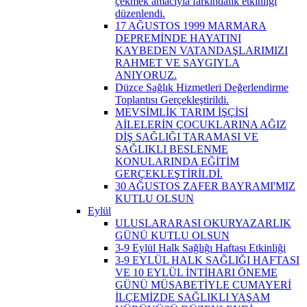
çekmek amacıyla farkındalık etkinliği
düzenlendi.
17 AĞUSTOS 1999 MARMARA
DEPREMİNDE HAYATINI
KAYBEDEN VATANDAŞLARIMIZI
RAHMET VE SAYGIYLA
ANIYORUZ.
Düzce Sağlık Hizmetleri Değerlendirme
Toplantısı Gerçekleştirildi.
MEVSİMLİK TARIM İŞÇİSİ
AİLELERİN ÇOCUKLARINA AĞIZ
DİŞ SAĞLIĞI TARAMASI VE
SAĞLIKLI BESLENME
KONULARINDA EĞİTİM
GERÇEKLEŞTİRİLDİ.
30 AĞUSTOS ZAFER BAYRAMI'MIZ
KUTLU OLSUN
Eylül
ULUSLARARASI OKURYAZARLIK
GÜNÜ KUTLU OLSUN
3-9 Eylül Halk Sağlığı Haftası Etkinliği
3-9 EYLÜL HALK SAĞLIĞI HAFTASI
VE 10 EYLÜL İNTİHARI ÖNEME
GÜNÜ MÜSABETİYLE CUMAYERİ
İLÇEMİZDE SAĞLIKLI YAŞAM