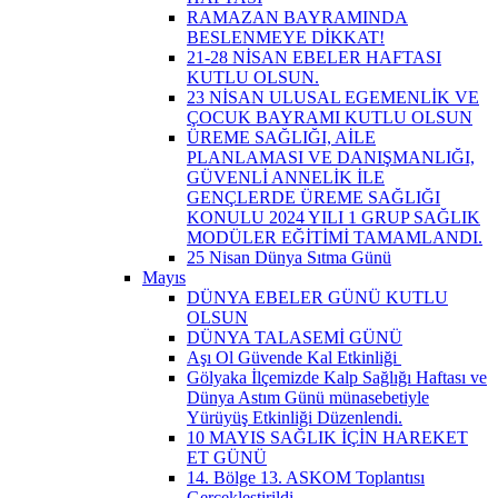
RAMAZAN BAYRAMINDA
BESLENMEYE DİKKAT!
21-28 NİSAN EBELER HAFTASI
KUTLU OLSUN.
23 NİSAN ULUSAL EGEMENLİK VE
ÇOCUK BAYRAMI KUTLU OLSUN
ÜREME SAĞLIĞI, AİLE
PLANLAMASI VE DANIŞMANLIĞI,
GÜVENLİ ANNELİK İLE
GENÇLERDE ÜREME SAĞLIĞI
KONULU 2024 YILI 1 GRUP SAĞLIK
MODÜLER EĞİTİMİ TAMAMLANDI.
25 Nisan Dünya Sıtma Günü
Mayıs
DÜNYA EBELER GÜNÜ KUTLU
OLSUN
DÜNYA TALASEMİ GÜNÜ
Aşı Ol Güvende Kal Etkinliği ​
Gölyaka İlçemizde Kalp Sağlığı Haftası ve
Dünya Astım Günü münasebetiyle
Yürüyüş Etkinliği Düzenlendi.
10 MAYIS SAĞLIK İÇİN HAREKET
ET GÜNÜ
14. Bölge 13. ASKOM Toplantısı
Gerçekleştirildi.