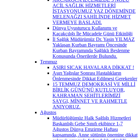
ACİL SAĞLIK HİZMETLERİ
İSTASYONUMUZ YAZ DÖNEMİNDE
MELENAĞZI SAHİLİNDE HİZMET
VERMEYE BAŞLADI.
Dünya Uyuşturucu Kullanımı ve
Kaçakçılığı İle Mücadele Günü Etkinliği
İl Sağlık Müdürümüz Dr. Yasin YILMAZ
Yaklaşan Kurban Bayramı Öncesinde
Kurban Bayramında Sağlıklı Beslenme
Konusunda Önerilerde Bulundu.
Temmuz
AŞIRI SICAK HAVALARA DİKKAT !
Aşırı Yağışlar Sonrası Hastalıkların
Önlenmesinde Dikkat Edilmesi Gerekenler
15 TEMMUZ DEMOKRASİ VE MİLLİ
BİRLİK GÜNÜ'NÜ KUTLUYOR,
KAHRAMAN ŞEHİTLERİMİZİ
SAYGI, MİNNET VE RAHMETLE
ANIYORUZ.
Ağustos
Müdürlüğümüz Halk Sağlığı Hizmetleri
Başkanlığı Gebe Sınıfı ekibince 1-7
Ağustos Dünya Emzirme Haftası
kapsamında, Anne sütünün önemine dikkat