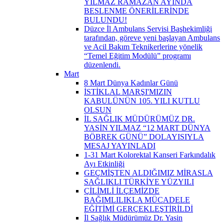
YILMAZ RAMAZAN AYINDA
BESLENME ÖNERİLERİNDE
BULUNDU!
Düzce İl Ambulans Servisi Başhekimliği
tarafından, göreve yeni başlayan Ambulans
ve Acil Bakım Teknikerlerine yönelik
“Temel Eğitim Modülü” programı
düzenlendi.
Mart
8 Mart Dünya Kadınlar Günü
İSTİKLAL MARŞI'MIZIN
KABULÜNÜN 105. YILI KUTLU
OLSUN
İL SAĞLIK MÜDÜRÜMÜZ DR.
YASİN YILMAZ “12 MART DÜNYA
BÖBREK GÜNÜ” DOLAYISIYLA
MESAJ YAYINLADI
1-31 Mart Kolorektal Kanseri Farkındalık
Ayı Etkinliği
GEÇMİŞTEN ALDIĞIMIZ MİRASLA
SAĞLIKLI TÜRKİYE YÜZYILI
ÇİLİMLİ İLÇEMİZDE
BAĞIMLILIKLA MÜCADELE
EĞİTİMİ GERÇEKLEŞTİRİLDİ
İl Sağlık Müdürümüz Dr. Yasin