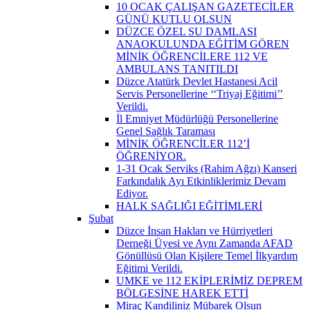
10 OCAK ÇALIŞAN GAZETECİLER
GÜNÜ KUTLU OLSUN
DÜZCE ÖZEL SU DAMLASI
ANAOKULUNDA EĞİTİM GÖREN
MİNİK ÖĞRENCİLERE 112 VE
AMBULANS TANITILDI
Düzce Atatürk Devlet Hastanesi Acil
Servis Personellerine ‘‘Triyaj Eğitimi’’
Verildi.
İl Emniyet Müdürlüğü Personellerine
Genel Sağlık Taraması
MİNİK ÖĞRENCİLER 112’İ
ÖĞRENİYOR.
1-31 Ocak Serviks (Rahim Ağzı) Kanseri
Farkındalık Ayı Etkinliklerimiz Devam
Ediyor.
HALK SAĞLIĞI EĞİTİMLERİ
Şubat
Düzce İnsan Hakları ve Hürriyetleri
Derneği Üyesi ve Aynı Zamanda AFAD
Gönüllüsü Olan Kişilere Temel İlkyardım
Eğitimi Verildi.
UMKE ve 112 EKİPLERİMİZ DEPREM
BÖLGESİNE HAREK ETTİ
Miraç Kandiliniz Mübarek Olsun