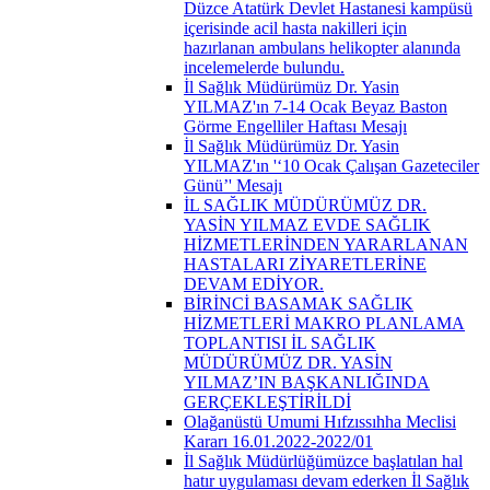
Düzce Atatürk Devlet Hastanesi kampüsü
içerisinde acil hasta nakilleri için
hazırlanan ambulans helikopter alanında
incelemelerde bulundu.
İl Sağlık Müdürümüz Dr. Yasin
YILMAZ'ın 7-14 Ocak Beyaz Baston
Görme Engelliler Haftası Mesajı
İl Sağlık Müdürümüz Dr. Yasin
YILMAZ'ın '‘10 Ocak Çalışan Gazeteciler
Günü’' Mesajı
İL SAĞLIK MÜDÜRÜMÜZ DR.
YASİN YILMAZ EVDE SAĞLIK
HİZMETLERİNDEN YARARLANAN
HASTALARI ZİYARETLERİNE
DEVAM EDİYOR.
BİRİNCİ BASAMAK SAĞLIK
HİZMETLERİ MAKRO PLANLAMA
TOPLANTISI İL SAĞLIK
MÜDÜRÜMÜZ DR. YASİN
YILMAZ’IN BAŞKANLIĞINDA
GERÇEKLEŞTİRİLDİ
Olağanüstü Umumi Hıfzıssıhha Meclisi
Kararı 16.01.2022-2022/01
İl Sağlık Müdürlüğümüzce başlatılan hal
hatır uygulaması devam ederken İl Sağlık