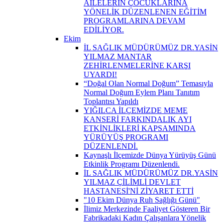
AİLELERİN ÇOCUKLARINA
YÖNELİK DÜZENLENEN EĞİTİM
PROGRAMLARINA DEVAM
EDİLİYOR.
Ekim
İL SAĞLIK MÜDÜRÜMÜZ DR.YASİN
YILMAZ MANTAR
ZEHİRLENMELERİNE KARŞI
UYARDI!
“Doğal Olan Normal Doğum” Temasıyla
Normal Doğum Eylem Planı Tanıtım
Toplantısı Yapıldı
YIĞILCA İLÇEMİZDE MEME
KANSERİ FARKINDALIK AYI
ETKİNLİKLERİ KAPSAMINDA
YÜRÜYÜŞ PROGRAMI
DÜZENLENDİ.
Kaynaşlı İlçemizde Dünya Yürüyüş Günü
Etkinlik Programı Düzenlendi.
İL SAĞLIK MÜDÜRÜMÜZ DR.YASİN
YILMAZ ÇİLİMLİ DEVLET
HASTANESİ'Nİ ZİYARET ETTİ
"10 Ekim Dünya Ruh Sağlığı Günü"
İlimiz Merkezinde Faaliyet Gösteren Bir
Fabrikadaki Kadın Çalışanlara Yönelik