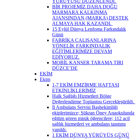
YÜRÜYÜŞÜ DÜZENLENDİ. ​
BİR PROJEMİZ DAHA DOĞU
MARMARA KALKINMA
AJANSINDAN (MARKA) DESTEK
ALMAYA HAK KAZANDI. ​
15 Eylül Dünya Lenfoma Farkındalık
Günü
FABRİKA ÇALIŞANLARINA
YÖNELİK FARKINDALIK
EĞİTİMLERİMİZE DEVAM
EDİYORUZ.
MOBİL KANSER TARAMA TIRI
DÜZCE’DE
EKİM
Ekim
1-7 EKİM EMZİRME HAFTASI
ETKİNLİKLERİMİZ
Halk Sağlığı Hizmetleri Bölge
Değerlendirme Toplantısı Gerçekleştirildi. ​
İl Ambulans Servisi Başhekimliği
ekiplerimizce; Şükran Öney Anaokulunda
eğitim gören minik öğrencilere; 112 acil
sağlık hizmetleri ve ambulans tanıtımı
yapıldı.
1 EKİM DÜNYA YÜRÜYÜŞ GÜNÜ