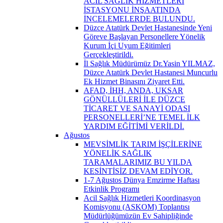
ACİL SAĞLIK HİZMETLERİ
İSTASYONU İNŞAATINDA
İNCELEMELERDE BULUNDU.
Düzce Atatürk Devlet Hastanesinde Yeni
Göreve Başlayan Personellere Yönelik
Kurum İçi Uyum Eğitimleri
Gerçekleştirildi.
İl Sağlık Müdürümüz Dr.Yasin YILMAZ,
Düzce Atatürk Devlet Hastanesi Muncurlu
Ek Hizmet Binasını Ziyaret Etti.
AFAD, İHH, ANDA, UKSAR
GÖNÜLLÜLERİ İLE DÜZCE
TİCARET VE SANAYİ ODASI
PERSONELLERİ’NE TEMEL İLK
YARDIM EĞİTİMİ VERİLDİ.
Ağustos
MEVSİMLİK TARIM İŞÇİLERİNE
YÖNELİK SAĞLIK
TARAMALARIMIZ BU YILDA
KESİNTİSİZ DEVAM EDİYOR.
1-7 Ağustos Dünya Emzirme Haftası
Etkinlik Programı
Acil Sağlık Hizmetleri Koordinasyon
Komisyonu (ASKOM) Toplantısı
Müdürlüğümüzün Ev Sahipliğinde