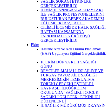
SAĞLIK SOKAĞI ETKİNLİĞİ
GERÇEKLEŞTİRİLDİ
İLİMİZDE ANNE-BABA ADAYLARI
İLE SAĞLIK PROFESYONELLERİNİ
BULUŞTURAN BEBEK AKADEMİSİ
EĞİTİMLERİ BAŞLADI…
ÇİLİMLİ İLÇEMİZDE HALK SAĞLIĞI
HAFTASI KAPSAMINDA
FARKINDALIK YÜRÜYÜŞÜ
GERÇEKLEŞTİRİLDİ.
Ekim
Hastane Afet ve Acil Durum Planlaması
(HAP) Uygulayıcı Eğitimi Gerçekleştirildi.
10 EKİM DÜNYA RUH SAĞLIĞI
GÜNÜ
BEYCİLER MAHALLESİ AİLİYE VE
TURGAY YAVUZ AİLE SAĞLIĞI
MERKEZİMİZİN TEMEL ATMA
TÖRENİ GERÇEKLEŞTİRİLDİ.
KAYNAŞLI İLKÖĞRETİM
OKULUNDA “SAĞLIKLI ÇOCUK,
SAĞLIKLI GELECEK” ETKİNLİĞİ
DÜZENLENDİ
İL SAĞLIK MÜDÜRÜMÜZ DR.YASİN