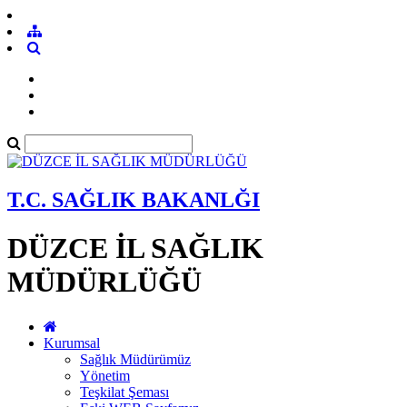
T.C. SAĞLIK BAKANLĞI
DÜZCE İL SAĞLIK
MÜDÜRLÜĞÜ
Kurumsal
Sağlık Müdürümüz
Yönetim
Teşkilat Şeması