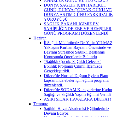
ANNELER GÜNÜ KUTLU OLSUN
DÜNYA SAĞLIK İÇİN HAREKET
GÜNÜ, DÜNYA ÇÖLYAK GÜNÜ VE
DÜNYA ASTIM GÜNÜ FARKIDALIK
YÜRÜYÜŞÜ
SAĞLIK BAKANLIĞIMIZ EV
SAHİPLİĞİNDE EBE VE HEMŞİLER
GÜNÜ PROGRAMI DÜZENLENDİ.
Haziran
İl Sağlık Müdürümüz Dr. Yasin YILMAZ,
Yaklaşan Kurban Bayramı Öncesinde ve
Bayram Süresince Sağlıklı Beslenme
Konusunda Önerilerde Bulundu
“Sağlıklı Çocuk, Sağlıklı Gelecek”
Etkinlik Programı Çilimli İlçemizde
Gerçekleştirildi.
Düzce’de Normal Doğum Eylem Planı
kapsamında ebeler için eğitim programı
düzenlendi.
Düzce’de SODAM Kursiyerlerine Kadın
Sağlığı ve Sağlıklı Yaşam Eğitimi Verildi
AŞIRI SICAK HAVALARA DİKKAT!
Temmuz
Sağlıklı Hayat Akademisi Eğitimlerimiz
Devam Ediyor!