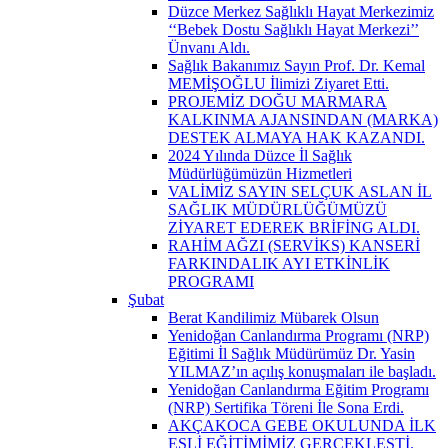
Düzce Merkez Sağlıklı Hayat Merkezimiz
‘‘Bebek Dostu Sağlıklı Hayat Merkezi’’
Ünvanı Aldı.
Sağlık Bakanımız Sayın Prof. Dr. Kemal
MEMİŞOĞLU İlimizi Ziyaret Etti.
PROJEMİZ DOĞU MARMARA
KALKINMA AJANSINDAN (MARKA)
DESTEK ALMAYA HAK KAZANDI.
2024 Yılında Düzce İl Sağlık
Müdürlüğümüzün Hizmetleri
VALİMİZ SAYIN SELÇUK ASLAN İL
SAĞLIK MÜDÜRLÜĞÜMÜZÜ
ZİYARET EDEREK BRİFİNG ALDI.
RAHİM AĞZI (SERVİKS) KANSERİ
FARKINDALIK AYI ETKİNLİK
PROGRAMI
Şubat
Berat Kandilimiz Mübarek Olsun
Yenidoğan Canlandırma Programı (NRP)
Eğitimi İl Sağlık Müdürümüz Dr. Yasin
YILMAZ’ın açılış konuşmaları ile başladı.
Yenidoğan Canlandırma Eğitim Programı
(NRP) Sertifika Töreni İle Sona Erdi.
AKÇAKOCA GEBE OKULUNDA İLK
EŞLİ EĞİTİMİMİZ GERÇEKLEŞTİ.