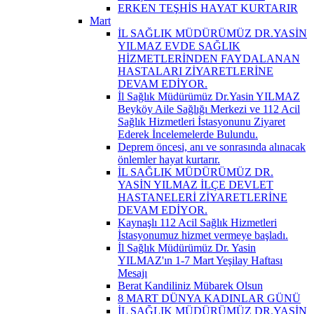
ERKEN TEŞHİS HAYAT KURTARIR
Mart
İL SAĞLIK MÜDÜRÜMÜZ DR.YASİN
YILMAZ EVDE SAĞLIK
HİZMETLERİNDEN FAYDALANAN
HASTALARI ZİYARETLERİNE
DEVAM EDİYOR.
İl Sağlık Müdürümüz Dr.Yasin YILMAZ
Beyköy Aile Sağlığı Merkezi ve 112 Acil
Sağlık Hizmetleri İstasyonunu Ziyaret
Ederek İncelemelerde Bulundu.
Deprem öncesi, anı ve sonrasında alınacak
önlemler hayat kurtarır.
İL SAĞLIK MÜDÜRÜMÜZ DR.
YASİN YILMAZ İLÇE DEVLET
HASTANELERİ ZİYARETLERİNE
DEVAM EDİYOR.
Kaynaşlı 112 Acil Sağlık Hizmetleri
İstasyonumuz hizmet vermeye başladı.
İl Sağlık Müdürümüz Dr. Yasin
YILMAZ'ın 1-7 Mart Yeşilay Haftası
Mesajı
Berat Kandiliniz Mübarek Olsun
8 MART DÜNYA KADINLAR GÜNÜ
İL SAĞLIK MÜDÜRÜMÜZ DR.YASİN