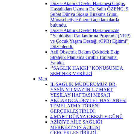
Düzce Atatürk Devlet Hastanesi Göğüs
Hastalıkları Uzmanı Dr. Salih ÖZENÇ, 9
Şubat Dünya Sigara Bırakma Günü
Münasebetiyle önemli açıklamalarda
bulundu.
Düzce Atatürk Devlet Hastanemizde
"Yenidoğan Canlandırma Programı (NRP)
ve Çocuk Yaşam Desteği (CPR) Eğitimi"
Düzenlendi.
Acil Obstetrik Bakım Çekirdek Ekip
Stratejik Planlama Grubu Toplantısı
Yapıldı.
‘’SAĞLIK HAKKI’’ KONUSUNDA
SEMİNER VERİLDİ
Mart
İL SAĞLIK MÜDÜRÜMÜZ DR.
YASİN YILMAZ'IN 1-7 MART
YEŞİLAY HAFTASI MESAJI
AKÇAKOCA DEVLET HASTANESİ
TEMEL ATMA TÖRENİ
GERÇEKLEŞTİRLDİ.
4 MART DÜNYA OBEZİTE GÜNÜ
AZİZİYE AİLE SAĞLIĞI
MERKEZİ’NİN AÇILIŞI
GERÇEKLEŞTİRİLDİ.