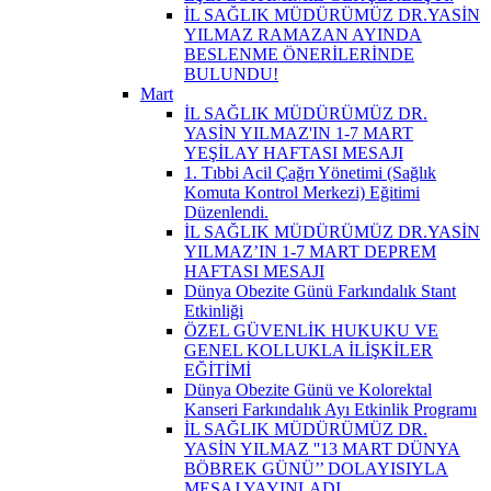
İL SAĞLIK MÜDÜRÜMÜZ DR.YASİN
YILMAZ RAMAZAN AYINDA
BESLENME ÖNERİLERİNDE
BULUNDU!
Mart
İL SAĞLIK MÜDÜRÜMÜZ DR.
YASİN YILMAZ'IN 1-7 MART
YEŞİLAY HAFTASI MESAJI
1. Tıbbi Acil Çağrı Yönetimi (Sağlık
Komuta Kontrol Merkezi) Eğitimi
Düzenlendi.
İL SAĞLIK MÜDÜRÜMÜZ DR.YASİN
YILMAZ’IN 1-7 MART DEPREM
HAFTASI MESAJI
Dünya Obezite Günü Farkındalık Stant
Etkinliği
ÖZEL GÜVENLİK HUKUKU VE
GENEL KOLLUKLA İLİŞKİLER
EĞİTİMİ
Dünya Obezite Günü ve Kolorektal
Kanseri Farkındalık Ayı Etkinlik Programı
İL SAĞLIK MÜDÜRÜMÜZ DR.
YASİN YILMAZ ''13 MART DÜNYA
BÖBREK GÜNÜ’’ DOLAYISIYLA
MESAJ YAYINLADI