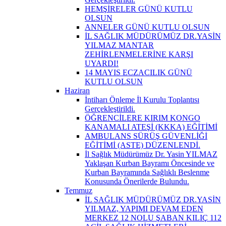
HEMŞİRELER GÜNÜ KUTLU
OLSUN
ANNELER GÜNÜ KUTLU OLSUN
İL SAĞLIK MÜDÜRÜMÜZ DR.YASİN
YILMAZ MANTAR
ZEHİRLENMELERİNE KARŞI
UYARDI!
14 MAYIS ECZACILIK GÜNÜ
KUTLU OLSUN
Haziran
İntiharı Önleme İl Kurulu Toplantısı
Gerçekleştirildi.
ÖĞRENCİLERE KIRIM KONGO
KANAMALI ATEŞİ (KKKA) EĞİTİMİ
AMBULANS SÜRÜŞ GÜVENLİĞİ
EĞİTİMİ (ASTE) DÜZENLENDİ.
İl Sağlık Müdürümüz Dr. Yasin YILMAZ
Yaklaşan Kurban Bayramı Öncesinde ve
Kurban Bayramında Sağlıklı Beslenme
Konusunda Önerilerde Bulundu.
Temmuz
İL SAĞLIK MÜDÜRÜMÜZ DR.YASİN
YILMAZ, YAPIMI DEVAM EDEN
MERKEZ 12 NOLU ŞABAN KILIÇ 112