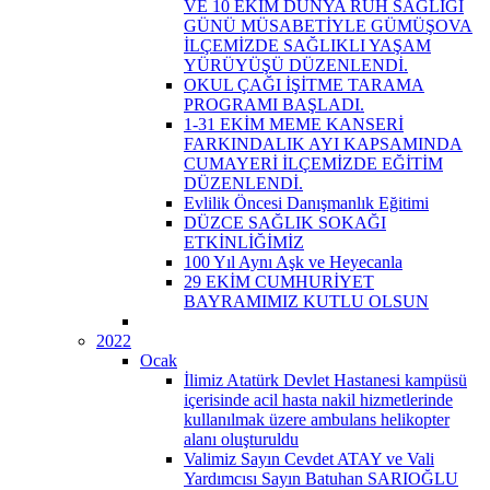
VE 10 EKİM DÜNYA RUH SAĞLIĞI
GÜNÜ MÜSABETİYLE GÜMÜŞOVA
İLÇEMİZDE SAĞLIKLI YAŞAM
YÜRÜYÜŞÜ DÜZENLENDİ.
OKUL ÇAĞI İŞİTME TARAMA
PROGRAMI BAŞLADI.
1-31 EKİM MEME KANSERİ
FARKINDALIK AYI KAPSAMINDA
CUMAYERİ İLÇEMİZDE EĞİTİM
DÜZENLENDİ.
Evlilik Öncesi Danışmanlık Eğitimi
DÜZCE SAĞLIK SOKAĞI
ETKİNLİĞİMİZ
100 Yıl Aynı Aşk ve Heyecanla
29 EKİM CUMHURİYET
BAYRAMIMIZ KUTLU OLSUN
2022
Ocak
İlimiz Atatürk Devlet Hastanesi kampüsü
içerisinde acil hasta nakil hizmetlerinde
kullanılmak üzere ambulans helikopter
alanı oluşturuldu
Valimiz Sayın Cevdet ATAY ve Vali
Yardımcısı Sayın Batuhan SARIOĞLU