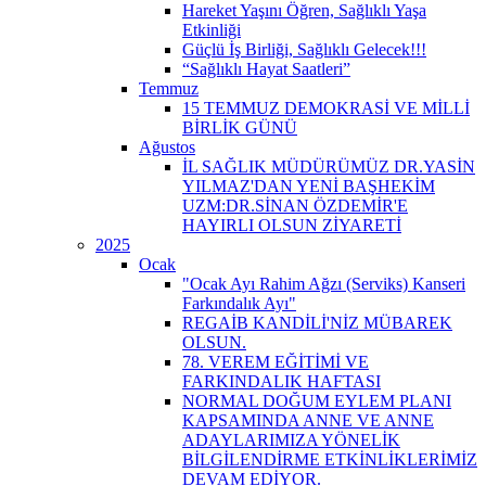
Hareket Yaşını Öğren, Sağlıklı Yaşa
Etkinliği
Güçlü İş Birliği, Sağlıklı Gelecek!!!
“Sağlıklı Hayat Saatleri”
Temmuz
15 TEMMUZ DEMOKRASİ VE MİLLİ
BİRLİK GÜNÜ
Ağustos
İL SAĞLIK MÜDÜRÜMÜZ DR.YASİN
YILMAZ'DAN YENİ BAŞHEKİM
UZM:DR.SİNAN ÖZDEMİR'E
HAYIRLI OLSUN ZİYARETİ
2025
Ocak
"Ocak Ayı Rahim Ağzı (Serviks) Kanseri
Farkındalık Ayı"
REGAİB KANDİLİ'NİZ MÜBAREK
OLSUN.
78. VEREM EĞİTİMİ VE
FARKINDALIK HAFTASI
NORMAL DOĞUM EYLEM PLANI
KAPSAMINDA ANNE VE ANNE
ADAYLARIMIZA YÖNELİK
BİLGİLENDİRME ETKİNLİKLERİMİZ
DEVAM EDİYOR.