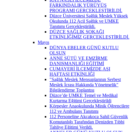
FARKINDALIK YÜRÜYÜŞ
PROGRAMI GERÇEKLEŞTİRİLDİ.
Düzce Üniversitesi Sağlık Meslek Yüksek
Okulunda 112 Acil Sağlık ve UMKE
Tanıtımı Gerçekleştirildi.
DÜZCE SAĞLIK SOKAĞI
ETKİNLİĞİMİZ GERÇEKLEŞTİRİLDİ.
Mayıs
DÜNYA EBELER GÜNÜ KUTLU
OLSUN
ANNE SÜTÜ VE EMZİRME
DANIŞMANLIĞI EĞİTİMİ
CUMAYERİ İLÇEMİZDE AŞI
HAFTASI ETKİNLİĞİ
"Sağlık Meslek Mensuplarının Serbest
Meslek İcrası Hakkında Yönetmelik"
Bilgilendirme Toplantısı
Düzce’de UMKE Temel ve Medikal
Kurtarma Eğitimi Gerçekleştirildi
Körpeşler Anaokulunda Minik Öğrencilere
112 ve Ambulans Tanıtımı
112 Personeline Akçakoca Sahil Güvenlik
Komutanlığı Tarafından Denizden Tıbbi
Tahliye Eğitimi Verildi.