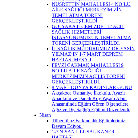
NUSRETTİN MAHALLESİ 4 NO’LU
AİLE SAĞLIĞI MERKEZİMİZİN
TEMEL ATMA TÖRENİ
GERÇEKLEŞTİRLDİ.
GÖLYAKA İLÇEMİZDE 112 ACİL
SAĞLIK HİZMETLERİ
İSTASYONUMUZUN TEMEL ATMA
TÖRENİ GERÇEKLEŞTİRİLDİ.
İL SAĞLIK MÜDÜRÜMÜZ DR.YASİN
YILMAZ’IN 1-7 MART DEPREM
HAFTASI MESAJI
FEVZİ ÇAKMAK MAHALLESİ 9
NO’LU AİLE SAĞLIĞI
MERKEZİMİZİN AÇILIŞ TÖRENİ
GERÇEKLEŞTİRİLDİ. ​
8 MART DÜNYA KADINLAR GÜNÜ
Akçakoca Osmaniye İlkokulu, Ayazlı
Anaokulu ve Dadalı Köy Yaşam Alanı
Anasınıfında Eğitim Gören Öğrencilere
Ağız ve Diş Sağlığı Eğitimi Düzenlendi.
Nisan
Tüberküloz Farkındalık Eğitimlerimiz
Devam Ediyor. ​
1-7 NİSAN ULUSAL KANER
HAFTASI