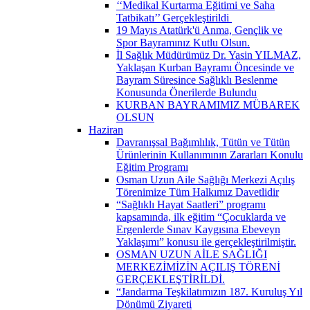
‘‘Medikal Kurtarma Eğitimi ve Saha
Tatbikatı’’ Gerçekleştirildi ​
19 Mayıs Atatürk'ü Anma, Gençlik ve
Spor Bayramınız Kutlu Olsun.
İl Sağlık Müdürümüz Dr. Yasin YILMAZ,
Yaklaşan Kurban Bayramı Öncesinde ve
Bayram Süresince Sağlıklı Beslenme
Konusunda Önerilerde Bulundu
KURBAN BAYRAMIMIZ MÜBAREK
OLSUN
Haziran
Davranışsal Bağımlılık, Tütün ve Tütün
Ürünlerinin Kullanımının Zararları Konulu
Eğitim Programı
Osman Uzun Aile Sağlığı Merkezi Açılış
Törenimize Tüm Halkımız Davetlidir
“Sağlıklı Hayat Saatleri” programı
kapsamında, ilk eğitim “Çocuklarda ve
Ergenlerde Sınav Kaygısına Ebeveyn
Yaklaşımı” konusu ile gerçekleştirilmiştir.
OSMAN UZUN AİLE SAĞLIĞI
MERKEZİMİZİN AÇILIŞ TÖRENİ
GERÇEKLEŞTİRİLDİ.
“Jandarma Teşkilatımızın 187. Kuruluş Yıl
Dönümü Ziyareti