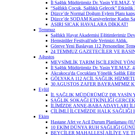
İl Sağlık Müdürümüz Dr. Yasin YILMAZ, Y
“Sağlıklı Çocuk, Sağlıklı Gelecek” Etkinlik 
Düzce’de Normal Doğum Eylem Planı kapsam
Düzce’de SODAM Kursiyerlerine Kadın Sağlı
AŞIRI SICAK HAVALARA DİKKAT!
Temmuz
Sağlıklı Hayat Akademisi Eğitimlerimiz De
Hemşinliler Festivali'nde Yerimizi Aldık.
Göreve Yeni Başlayan 112 Personeline Teme
24 TEMMUZ GAZETECİLER VE BAS
Ağustos
MEVSİMLİK TARIM İŞÇİLERİNE YÖN
İl Sağlık Müdürümüz Dr. Yasin YILMAZ, 4-
Akçakoca'da Çocuklara Yönelik Sağlık Eği
GÖLYAKA 112 ACİL SAĞLIK HİZMET
30 AGUSTOS ZAFER BAYRAMI'MIZ 
Eylül
İL SAĞLIK MÜDÜRÜMÜZ DR.YASİN Y
SAĞLIK SOKAĞI ETKİNLİĞİ GERÇEK
İLİMİZDE ANNE-BABA ADAYLARI İ
ÇİLİMLİ İLÇEMİZDE HALK SAĞLIĞ
Ekim
Hastane Afet ve Acil Durum Planlaması (HAP)
10 EKİM DÜNYA RUH SAĞLIĞI GÜN
BEYCİLER MAHALLESİ AİLİYE VE T