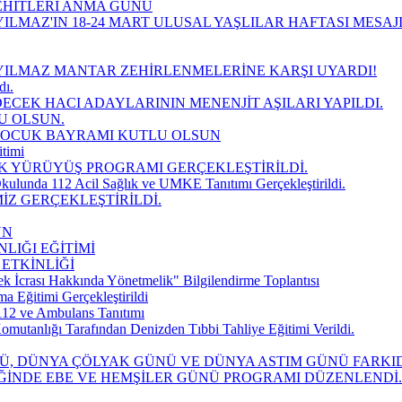
EHİTLERİ ANMA GÜNÜ
ILMAZ'IN 18-24 MART ULUSAL YAŞLILAR HAFTASI MESAJ
YILMAZ MANTAR ZEHİRLENMELERİNE KARŞI UYARDI!
dı.
DECEK HACI ADAYLARININ MENENJİT AŞILARI YAPILDI.
U OLSUN.
 ÇOCUK BAYRAMI KUTLU OLSUN
timi
K YÜRÜYÜŞ PROGRAMI GERÇEKLEŞTİRİLDİ.
kulunda 112 Acil Sağlık ve UMKE Tanıtımı Gerçekleştirildi.
İZ GERÇEKLEŞTİRİLDİ.
UN
LIĞI EĞİTİMİ
 ETKİNLİĞİ
k İcrası Hakkında Yönetmelik" Bilgilendirme Toplantısı
Eğitimi Gerçekleştirildi
112 ve Ambulans Tanıtımı
mutanlığı Tarafından Denizden Tıbbi Tahliye Eğitimi Verildi.
NÜ, DÜNYA ÇÖLYAK GÜNÜ VE DÜNYA ASTIM GÜNÜ FARK
İĞİNDE EBE VE HEMŞİLER GÜNÜ PROGRAMI DÜZENLENDİ.