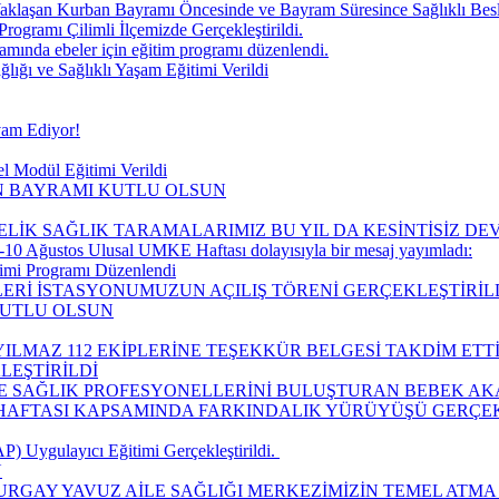
aklaşan Kurban Bayramı Öncesinde ve Bayram Süresince Sağlıklı Be
Programı Çilimli İlçemizde Gerçekleştirildi.
ında ebeler için eğitim programı düzenlendi.
ğı ve Sağlıklı Yaşam Eğitimi Verildi
vam Ediyor!
l Modül Eğitimi Verildi
IN BAYRAMI KUTLU OLSUN
ELİK SAĞLIK TARAMALARIMIZ BU YIL DA KESİNTİSİZ D
10 Ağustos Ulusal UMKE Haftası dolayısıyla bir mesaj yayımladı:
timi Programı Düzenlendi
LERİ İSTASYONUMUZUN AÇILIŞ TÖRENİ GERÇEKLEŞTİRİLD
KUTLU OLSUN
ILMAZ 112 EKİPLERİNE TEŞEKKÜR BELGESİ TAKDİM ETTİ
LEŞTİRİLDİ
LE SAĞLIK PROFESYONELLERİNİ BULUŞTURAN BEBEK AK
I HAFTASI KAPSAMINDA FARKINDALIK YÜRÜYÜŞÜ GERÇEK
 Uygulayıcı Eğitimi Gerçekleştirildi. ​
Ü
URGAY YAVUZ AİLE SAĞLIĞI MERKEZİMİZİN TEMEL ATMA