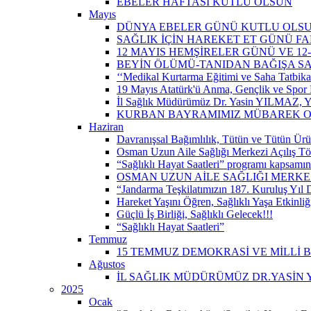
EBELER HAFTASI KUTLU OLSUN
Mayıs
DÜNYA EBELER GÜNÜ KUTLU OLS
SAĞLIK İÇİN HAREKET ET GÜNÜ 
12 MAYIS HEMŞİRELER GÜNÜ VE 12
BEYİN ÖLÜMÜ-TANIDAN BAĞIŞA S
‘‘Medikal Kurtarma Eğitimi ve Saha Tatbikatı’
19 Mayıs Atatürk'ü Anma, Gençlik ve Spor 
İl Sağlık Müdürümüz Dr. Yasin YILMAZ, Y
KURBAN BAYRAMIMIZ MÜBAREK 
Haziran
Davranışsal Bağımlılık, Tütün ve Tütün Ürü
Osman Uzun Aile Sağlığı Merkezi Açılış Tö
“Sağlıklı Hayat Saatleri” programı kapsamın
OSMAN UZUN AİLE SAĞLIĞI MERKEZ
“Jandarma Teşkilatımızın 187. Kuruluş Yıl
Hareket Yaşını Öğren, Sağlıklı Yaşa Etkinliğ
Güçlü İş Birliği, Sağlıklı Gelecek!!!
“Sağlıklı Hayat Saatleri”
Temmuz
15 TEMMUZ DEMOKRASİ VE MİLLİ 
Ağustos
İL SAĞLIK MÜDÜRÜMÜZ DR.YASİN Y
2025
Ocak