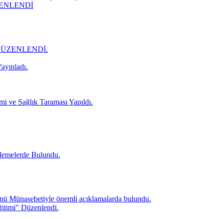
ZENLENDİ
DÜZENLENDİ.
ayınladı.
mi ve Sağlık Taraması Yapıldı.
lemelerde Bulundu.
ü Münasebetiyle önemli açıklamalarda bulundu.
itimi" Düzenlendi.