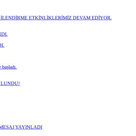
LENDİRME ETKİNLİKLERİMİZ DEVAM EDİYOR.
DI.
I.
 başladı.
ULUNDU!
 MESAJ YAYINLADI