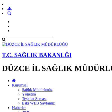
T.C. SAĞLIK BAKANLĞI
DÜZCE İL SAĞLIK MÜDÜR
Kurumsal
Sağlık Müdürümüz
Yönetim
Teşkilat Şeması
Eski WEB Sayfamız
Haberler