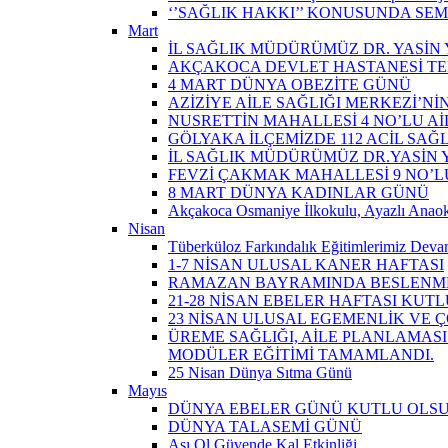
‘’SAĞLIK HAKKI’’ KONUSUNDA SEM
Mart
İL SAĞLIK MÜDÜRÜMÜZ DR. YASİN Y
AKÇAKOCA DEVLET HASTANESİ TE
4 MART DÜNYA OBEZİTE GÜNÜ
AZİZİYE AİLE SAĞLIĞI MERKEZİ’NİN
NUSRETTİN MAHALLESİ 4 NO’LU Aİ
GÖLYAKA İLÇEMİZDE 112 ACİL SAĞ
İL SAĞLIK MÜDÜRÜMÜZ DR.YASİN Y
FEVZİ ÇAKMAK MAHALLESİ 9 NO’LU 
8 MART DÜNYA KADINLAR GÜNÜ
Akçakoca Osmaniye İlkokulu, Ayazlı Anaoku
Nisan
Tüberküloz Farkındalık Eğitimlerimiz Devam
1-7 NİSAN ULUSAL KANER HAFTASI
RAMAZAN BAYRAMINDA BESLENME
21-28 NİSAN EBELER HAFTASI KUTL
23 NİSAN ULUSAL EGEMENLİK VE
ÜREME SAĞLIĞI, AİLE PLANLAMASI
MODÜLER EĞİTİMİ TAMAMLANDI.
25 Nisan Dünya Sıtma Günü
Mayıs
DÜNYA EBELER GÜNÜ KUTLU OLS
DÜNYA TALASEMİ GÜNÜ
Aşı Ol Güvende Kal Etkinliği ​