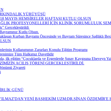
UN
FARKINDALIK YÜRÜYÜŞÜ
-18 MAYIS HEMŞİRELER HAFTASI KUTLU OLSUN
AĞLIK PROFESYONELLERİ İÇİN KLİNİK SORUMLULUK S
’ Gerçekleştirildi ​
Bayramınız Kutlu Olsun.
aklaşan Kurban Bayramı Öncesinde ve Bayram Süresince Sağlıklı Be
OLSUN
nlerinin Kullanımının Zararları Konulu Eğitim Programı
renimize Tüm Halkımız Davetlidir
da, ilk eğitim “Çocuklarda ve Ergenlerde Sınav Kaygısına Ebeveyn Yakla
İMİZİN AÇILIŞ TÖRENİ GERÇEKLEŞTİRİLDİ.
 Dönümü Ziyareti
i
BİRLİK GÜNÜ
ILMAZ'DAN YENİ BAŞHEKİM UZM:DR.SİNAN ÖZDEMİR'E H