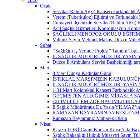
2026
Ocak
Serviks (Rahim Ağzı) Kanseri Farkındalık A
Verem (Tüberküloz) Eğitimi ve Farkındalık 
Cumayeri İlçemizde Serviks (Rahim Ağzı) Kan
Acil Sağlık Hizmetleri Koordinasyon Komisy
SAĞLIKLI MENOPOZ OKULU EĞİTİM
Valimiz Sayın Mehmet Makas, Düzce Milletvek
Şubat
‘‘Sağlığım İş Yerinde Projesi’’ Tanıtım Toplant
İL SAĞLIK MÜDÜRÜMÜZ DR.YASİN
Düzce İl Ambulans Servisi Başhekimliği ta
Mart
8 Mart Dünya Kadınlar Günü
İSTİKLAL MARŞI'MIZIN KABULÜNÜN
İL SAĞLIK MÜDÜRÜMÜZ DR. YASİN
1-31 Mart Kolorektal Kanseri Farkındalık Ay
GEÇMİŞTEN ALDIĞIMIZ MİRASLA SA
ÇİLİMLİ İLÇEMİZDE BAĞIMLILIKLA
İl Sağlık Müdürümüz Dr. Yasin YILMAZ’ın “
RAMAZAN BAYRAMINDA BESLENMEY
Ramazan Bayramınız Mübarek Olsun
Nisan
Kirazlı TOKİ Camii Kur’an Kursu’nda Baya
Sağlık Bakanlığı Hukuk Müşaviri Sayın Tü