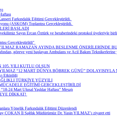
yı
Haftası
seri Farkındalık Eğitimi Gerçekleştirildi. ​
onu (ASKOM) Toplantısı Gerçekleştirildi. ​
LERİ BAŞLADI
ilimiz Sayın Ercan Öztürk ve beraberindeki protokol üyeleriyle birlik
ısı Gerçekleştirildi" ​
 YILMAZ RAMAZAN AYINDA BESLENME ÖNERİLERİNDE B
rafından, göreve yeni başlayan Ambulans ve Acil Bakım Teknikerlerine
 105. YILI KUTLU OLSUN
 YILMAZ “12 MART DÜNYA BÖBREK GÜNÜ” DOLAYISIYLA 
ı Etkinliği
ĞLIKLI TÜRKİYE YÜZYILI
 MÜCADELE EĞİTİMİ GERÇEKLEŞTİRİLDİ
18-24 Mart Ulusal Yaşlılar Haftası” Mesajı
E DİKKAT! ​
nlara Yönelik Farkındalık Eğitimi Düzenlendi
lay ÇOKAN İl Sağlık Müdürümüz Dr. Yasin YILMAZ’ı ziyaret etti