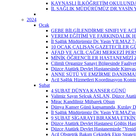
KAYNAŞLI İLKÖĞRETİM OKULUNDA 
İL SAĞLIK MÜDÜRÜMÜZ DR.YASİN 
2024
Ocak
GEBE BİLGİLENDİRME SINIFI VE A
VEREM EĞİTİMİ VE FARKINDALIK H
İl Sağlık Müdürümüz Dr. Yasin YILMAZ 7-14
10 OCAK ÇALIŞAN GAZETECİLER 
AFAD VE ACİL ÇAĞRI MERKEZİ PER
MİNİK ÖĞRENCİLER HASTANEMİZİ Z
Çilimli Organize Sanayi Bölgesinde Faaliyet
Düzce Atatürk Devlet Hastanesinde Kimyasal
ANNE SÜTÜ VE EMZİRME DANIŞMAN
Acil Sağlık Hizmetleri Koordinasyon Komis
Şubat
4 ŞUBAT DÜNYA KANSER GÜNÜ
Valimiz Sayın Selçuk ASLAN, Düzce Atatür
Miraç Kandiliniz Mübarek Olsun
Dünya Kanser Günü kapsamında, Kızılay D
İl Sağlık Müdürümüz Dr. Yasin YILMAZ'ın 
9 ŞUBAT SİGARAYI BIRAKMA ETKİN
Düzce Atatürk Devlet Hastanesi Göğüs Has
Düzce Atatürk Devlet Hastanemizde "Yeni
Acil Obstetrik Bakım Çekirdek Ekip Strateji