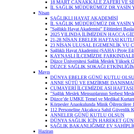
18 MART ÇANAKKALE ZAFERİ VE Ş
İL SAĞLIK MÜDÜRÜMÜZ DR.YASİN Y
Nisan
SAĞLIKLI HAYAT AKADEMİSİ
İL SAĞLIK MÜDÜRÜMÜZ DR.YASİN 
''Sağlıklı Hayat Akademisi” Eğitimleri Başla
2025 YILINDA İLİMİZDEN HACCA Gİ
21-28 NİSAN EBELER HAFTASI KUTL
23 NİSAN ULUSAL EGEMENLİK VU
Sağlıklı Hayat Akademisi (SAHA) Proje Eği
KAYNAŞLI İLÇEMİZDE FARKINDALI
Düzce Üniversitesi Sağlık Meslek Yüksek O
DÜZCE SAĞLIK SOKAĞI ETKİNLİĞİM
Mayıs
DÜNYA EBELER GÜNÜ KUTLU OLS
ANNE SÜTÜ VE EMZİRME DANIŞMAN
CUMAYERİ İLÇEMİZDE AŞI HAFTASI
"Sağlık Meslek Mensuplarının Serbest Mesle
Düzce’de UMKE Temel ve Medikal Kurtarma 
Körpeşler Anaokulunda Minik Öğrencilere 
112 Personeline Akçakoca Sahil Güvenlik Ko
ANNELER GÜNÜ KUTLU OLSUN
DÜNYA SAĞLIK İÇİN HAREKET GÜ
SAĞLIK BAKANLIĞIMIZ EV SAHİPL
Haziran