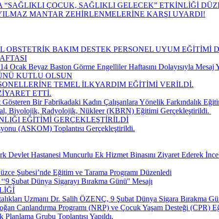
“SAĞLIKLI ÇOCUK, SAĞLIKLI GELECEK” ETKİNLİĞİ DÜ
YILMAZ MANTAR ZEHİRLENMELERİNE KARŞI UYARDI!
CİL OBSTETRİK BAKIM DESTEK PERSONEL UYUM EĞİTİMİ 
AFTASI
 Ocak Beyaz Baston Görme Engelliler Haftasını Dolayısıyla Mesaj Y
GÜNÜ KUTLU OLSUN
SONELLERİNE TEMEL İLKYARDIM EĞİTİMİ VERİLDİ.
İYARET ETTİ.
 Gösteren Bir Fabrikadaki Kadın Çalışanlara Yönelik Farkındalık Eğiti
, Biyolojik, Radyolojik, Nükleer (KBRN) Eğitimi Gerçekleştirildi. ​
LIĞI EĞİTİMİ GERÇEKLEŞTİRİLDİ
yonu (ASKOM) Toplantısı Gerçekleştirildi.
k Devlet Hastanesi Muncurlu Ek Hizmet Binasını Ziyaret Ederek İnce
üzce Şubesi’nde Eğitim ve Tarama Programı Düzenledi
‘‘9 Şubat Dünya Sigarayı Bırakma Günü'' Mesajı
LİĞİ
talıkları Uzmanı Dr. Salih ÖZENÇ, 9 Şubat Dünya Sigara Bırakma Gün
doğan Canlandırma Programı (NRP) ve Çocuk Yaşam Desteği (CPR) Eğ
k Planlama Grubu Toplantısı Yapıldı.