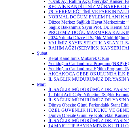
"Ocak Ayı Rahim Ağzı (Serviks) Kanseri Fa
REGAİB KANDİLİ'NİZ MÜBAREK OL
78. VEREM EĞİTİMİ VE FARKINDALI
NORMAL DOĞUM EYLEM PLANI KAP
Düzce Merkez Sağlıklı Hayat Merkezimiz ‘‘
Sağlık Bakanımız Sayın Prof. Dr. Kemal M
PROJEMİZ DOĞU MARMARA KALKIN
2024 Yılında Düzce İl Sağlık Müdürlüğümü
VALİMİZ SAYIN SELÇUK ASLAN İL
RAHİM AĞZI (SERVİKS) KANSERİ F
Şubat
Berat Kandilimiz Mübarek Olsun
Yenidoğan Canlandırma Programı (NRP) Eğit
Yenidoğan Canlandırma Eğitim Programı (NR
AKÇAKOCA GEBE OKULUNDA İLK EŞ
İL SAĞLIK MÜDÜRÜMÜZ DR.YASİN
Mart
İL SAĞLIK MÜDÜRÜMÜZ DR. YASİN Y
1. Tıbbi Acil Çağrı Yönetimi (Sağlık Komut
İL SAĞLIK MÜDÜRÜMÜZ DR.YASİN Y
Dünya Obezite Günü Farkındalık Stant Etkin
ÖZEL GÜVENLİK HUKUKU VE GENEL
Dünya Obezite Günü ve Kolorektal Kanseri 
İL SAĞLIK MÜDÜRÜMÜZ DR. YASİN 
14 MART TIP BAYRAMI'NIZ KUTLU 