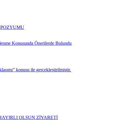
EMPOZYUMU
slenme Konusunda Önerilerde Bulundu
şımı” konusu ile gerçekleştirilmiştir.
AYIRLI OLSUN ZİYARETİ