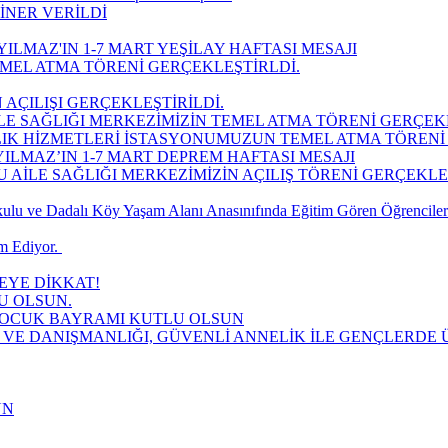
İNER VERİLDİ
ILMAZ'IN 1-7 MART YEŞİLAY HAFTASI MESAJI
MEL ATMA TÖRENİ GERÇEKLEŞTİRLDİ.
 AÇILIŞI GERÇEKLEŞTİRİLDİ.
LE SAĞLIĞI MERKEZİMİZİN TEMEL ATMA TÖRENİ GERÇEK
LIK HİZMETLERİ İSTASYONUMUZUN TEMEL ATMA TÖRENİ 
ILMAZ’IN 1-7 MART DEPREM HAFTASI MESAJI
AİLE SAĞLIĞI MERKEZİMİZİN AÇILIŞ TÖRENİ GERÇEKLEŞT
lu ve Dadalı Köy Yaşam Alanı Anasınıfında Eğitim Gören Öğrencilere
 Ediyor. ​
YE DİKKAT!
U OLSUN.
 ÇOCUK BAYRAMI KUTLU OLSUN
 VE DANIŞMANLIĞI, GÜVENLİ ANNELİK İLE GENÇLERDE Ü
UN