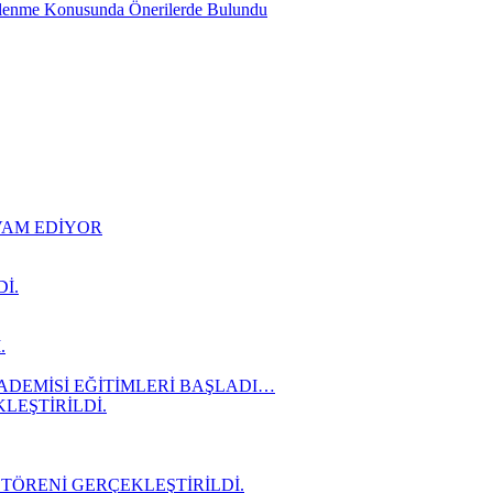
slenme Konusunda Önerilerde Bulundu
EVAM EDİYOR
İ.
.
ADEMİSİ EĞİTİMLERİ BAŞLADI…
LEŞTİRİLDİ.
 TÖRENİ GERÇEKLEŞTİRİLDİ.