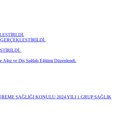
LEŞTİRLDİ.
GERÇEKLEŞTİRİLDİ.
İRİLDİ. ​
 Ağız ve Diş Sağlığı Eğitimi Düzenlendi.
REME SAĞLIĞI KONULU 2024 YILI 1 GRUP SAĞLIK