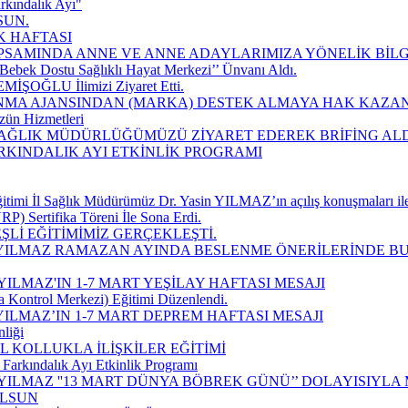
rkındalık Ayı"
SUN.
K HAFTASI
SAMINDA ANNE VE ANNE ADAYLARIMIZA YÖNELİK BİLGİ
Bebek Dostu Sağlıklı Hayat Merkezi’’ Ünvanı Aldı.
EMİŞOĞLU İlimizi Ziyaret Etti.
MA AJANSINDAN (MARKA) DESTEK ALMAYA HAK KAZAN
zün Hizmetleri
 SAĞLIK MÜDÜRLÜĞÜMÜZÜ ZİYARET EDEREK BRİFİNG ALD
ARKINDALIK AYI ETKİNLİK PROGRAMI
imi İl Sağlık Müdürümüz Dr. Yasin YILMAZ’ın açılış konuşmaları ile
P) Sertifika Töreni İle Sona Erdi.
Lİ EĞİTİMİMİZ GERÇEKLEŞTİ.
 YILMAZ RAMAZAN AYINDA BESLENME ÖNERİLERİNDE B
ILMAZ'IN 1-7 MART YEŞİLAY HAFTASI MESAJI
a Kontrol Merkezi) Eğitimi Düzenlendi.
ILMAZ’IN 1-7 MART DEPREM HAFTASI MESAJI
liği
 KOLLUKLA İLİŞKİLER EĞİTİMİ
Farkındalık Ayı Etkinlik Programı
YILMAZ ''13 MART DÜNYA BÖBREK GÜNÜ’’ DOLAYISIYLA
OLSUN