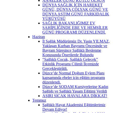
ANNELER GÜNÜ KUTLU OLSUN
DÜNYA SAĞLIK İÇİN HAREKET
GÜNÜ, DÜNYA ÇÖLYAK GÜNÜ VE
DÜNYA ASTIM GÜNÜ FARKIDALIK
YÜRÜYÜŞÜ
SAĞLIK BAKANLIĞIMIZ EV
SAHİPLİĞİNDE EBE VE HEMŞİLER
GÜNÜ PROGRAMI DÜZENLENDİ.
Haziran
İl Sağlık Müdürümüz Dr. Yasin YILMAZ,
Yaklaşan Kurban Bayramı Öncesinde ve
Bayram Süresince Sağlıklı Beslenme
Konusunda Önerilerde Bulundu
“Sağlıklı Çocuk, Sağlıklı Gelecek”
Etkinlik Programı Çilimli İlçemizde
Gerçekleştirildi.
Düzce’de Normal Doğum Eylem Planı
kapsamında ebeler için eğitim programı
düzenlendi.
Düzce’de SODAM Kursiyerlerine Kadın
Sağlığı ve Sağlıklı Yaşam Eğitimi Verildi
AŞIRI SICAK HAVALARA DİKKAT!
Temmuz
Sağlıklı Hayat Akademisi Eğitimlerimiz
Devam Ediyor!