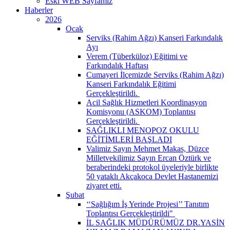
Eski WEB Sayfamız
Haberler
2026
Ocak
Serviks (Rahim Ağzı) Kanseri Farkındalık
Ayı
Verem (Tüberküloz) Eğitimi ve
Farkındalık Haftası
Cumayeri İlçemizde Serviks (Rahim Ağzı)
Kanseri Farkındalık Eğitimi
Gerçekleştirildi. ​
Acil Sağlık Hizmetleri Koordinasyon
Komisyonu (ASKOM) Toplantısı
Gerçekleştirildi. ​
SAĞLIKLI MENOPOZ OKULU
EĞİTİMLERİ BAŞLADI
Valimiz Sayın Mehmet Makas, Düzce
Milletvekilimiz Sayın Ercan Öztürk ve
beraberindeki protokol üyeleriyle birlikte
50 yataklı Akçakoca Devlet Hastanemizi
ziyaret etti.
Şubat
‘‘Sağlığım İş Yerinde Projesi’’ Tanıtım
Toplantısı Gerçekleştirildi" ​
İL SAĞLIK MÜDÜRÜMÜZ DR.YASİN