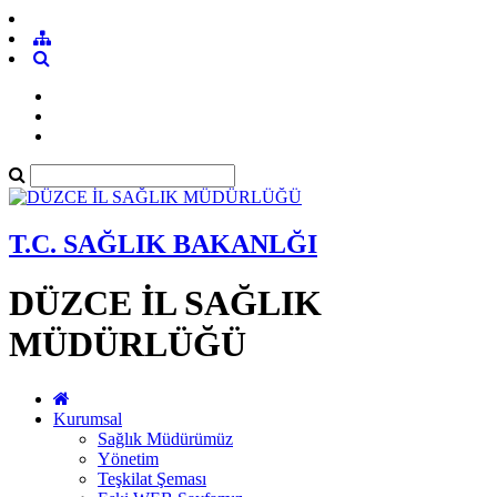
T.C. SAĞLIK BAKANLĞI
DÜZCE İL SAĞLIK
MÜDÜRLÜĞÜ
Kurumsal
Sağlık Müdürümüz
Yönetim
Teşkilat Şeması