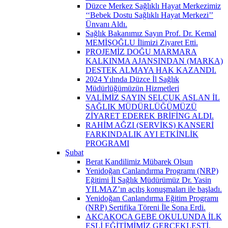
Düzce Merkez Sağlıklı Hayat Merkezimiz
‘‘Bebek Dostu Sağlıklı Hayat Merkezi’’
Ünvanı Aldı.
Sağlık Bakanımız Sayın Prof. Dr. Kemal
MEMİŞOĞLU İlimizi Ziyaret Etti.
PROJEMİZ DOĞU MARMARA
KALKINMA AJANSINDAN (MARKA)
DESTEK ALMAYA HAK KAZANDI.
2024 Yılında Düzce İl Sağlık
Müdürlüğümüzün Hizmetleri
VALİMİZ SAYIN SELÇUK ASLAN İL
SAĞLIK MÜDÜRLÜĞÜMÜZÜ
ZİYARET EDEREK BRİFİNG ALDI.
RAHİM AĞZI (SERVİKS) KANSERİ
FARKINDALIK AYI ETKİNLİK
PROGRAMI
Şubat
Berat Kandilimiz Mübarek Olsun
Yenidoğan Canlandırma Programı (NRP)
Eğitimi İl Sağlık Müdürümüz Dr. Yasin
YILMAZ’ın açılış konuşmaları ile başladı.
Yenidoğan Canlandırma Eğitim Programı
(NRP) Sertifika Töreni İle Sona Erdi.
AKÇAKOCA GEBE OKULUNDA İLK
EŞLİ EĞİTİMİMİZ GERÇEKLEŞTİ.