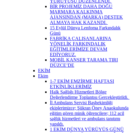
YÜRÜYÜŞÜ DÜZENLENDİ. ​
BİR PROJEMİZ DAHA DOĞU
MARMARA KALKINMA
AJANSINDAN (MARKA) DESTEK
ALMAYA HAK KAZANDI. ​
15 Eylül Dünya Lenfoma Farkındalık
Günü
FABRİKA ÇALIŞANLARINA
YÖNELİK FARKINDALIK
EĞİTİMLERİMİZE DEVAM
EDİYORUZ.
MOBİL KANSER TARAMA TIRI
DÜZCE’DE
EKİM
Ekim
1-7 EKİM EMZİRME HAFTASI
ETKİNLİKLERİMİZ
Halk Sağlığı Hizmetleri Bölge
Değerlendirme Toplantısı Gerçekleştirildi. ​
İl Ambulans Servisi Başhekimliği
ekiplerimizce; Şükran Öney Anaokulunda
eğitim gören minik öğrencilere; 112 acil
sağlık hizmetleri ve ambulans tanıtımı
yapıldı.
1 EKİM DÜNYA YÜRÜYÜŞ GÜNÜ