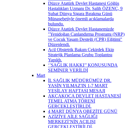
Düzce Atatürk Devlet Hastanesi Göğüs
Hastalıkları Uzmanı Dr. Salih ÖZENÇ, 9
Şubat Dünya Sigara Bırakma Günü
Münasebetiyle önemli açıklamalarda
bulundu.
Düzce Atatürk Devlet Hastanemizde
"Yenidoğan Canlandırma Programı (NRP)
ve Çocuk Yaşam Desteği (CPR) Eğitimi"
Düzenlendi.
Acil Obstetrik Bakım Çekirdek Ekip
Stratejik Planlama Grubu Toplantısı
Yapıldı.
‘’SAĞLIK HAKKI’’ KONUSUNDA
SEMİNER VERİLDİ
Mart
İL SAĞLIK MÜDÜRÜMÜZ DR.
YASİN YILMAZ'IN 1-7 MART
YEŞİLAY HAFTASI MESAJI
AKÇAKOCA DEVLET HASTANESİ
TEMEL ATMA TÖRENİ
GERÇEKLEŞTİRLDİ.
4 MART DÜNYA OBEZİTE GÜNÜ
AZİZİYE AİLE SAĞLIĞI
MERKEZİ’NİN AÇILIŞI
GERÇEKLEŞTİRİLDİ.