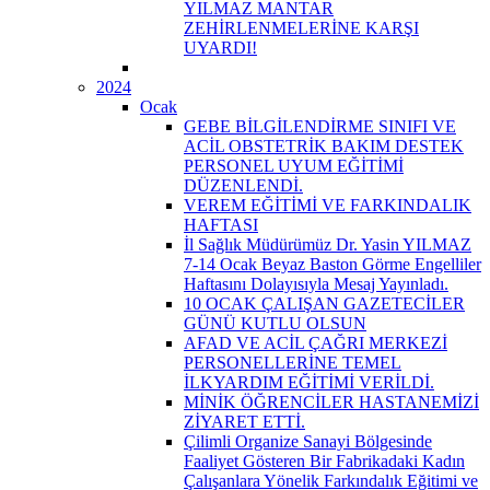
YILMAZ MANTAR
ZEHİRLENMELERİNE KARŞI
UYARDI!
2024
Ocak
GEBE BİLGİLENDİRME SINIFI VE
ACİL OBSTETRİK BAKIM DESTEK
PERSONEL UYUM EĞİTİMİ
DÜZENLENDİ.
VEREM EĞİTİMİ VE FARKINDALIK
HAFTASI
İl Sağlık Müdürümüz Dr. Yasin YILMAZ
7-14 Ocak Beyaz Baston Görme Engelliler
Haftasını Dolayısıyla Mesaj Yayınladı.
10 OCAK ÇALIŞAN GAZETECİLER
GÜNÜ KUTLU OLSUN
AFAD VE ACİL ÇAĞRI MERKEZİ
PERSONELLERİNE TEMEL
İLKYARDIM EĞİTİMİ VERİLDİ.
MİNİK ÖĞRENCİLER HASTANEMİZİ
ZİYARET ETTİ.
Çilimli Organize Sanayi Bölgesinde
Faaliyet Gösteren Bir Fabrikadaki Kadın
Çalışanlara Yönelik Farkındalık Eğitimi ve