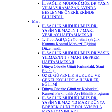
İL SAĞLIK MÜDÜRÜMÜZ DR.YASİN
YILMAZ RAMAZAN AYINDA
BESLENME ÖNERİLERİNDE
BULUNDU!
Mart
İL SAĞLIK MÜDÜRÜMÜZ DR.
YASİN YILMAZ'IN 1-7 MART
YEŞİLAY HAFTASI MESAJI
1. Tıbbi Acil Çağrı Yönetimi (Sağlık
Komuta Kontrol Merkezi) Eğitimi
Düzenlendi.
İL SAĞLIK MÜDÜRÜMÜZ DR.YASİN
YILMAZ’IN 1-7 MART DEPREM
HAFTASI MESAJI
Dünya Obezite Günü Farkındalık Stant
Etkinliği
ÖZEL GÜVENLİK HUKUKU VE
GENEL KOLLUKLA İLİŞKİLER
EĞİTİMİ
Dünya Obezite Günü ve Kolorektal
Kanseri Farkındalık Ayı Etkinlik Programı
İL SAĞLIK MÜDÜRÜMÜZ DR.
YASİN YILMAZ ''13 MART DÜNYA
BÖBREK GÜNÜ’’ DOLAYISIYLA
MESAJ YAYINLADI