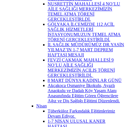
NUSRETTİN MAHALLESİ 4 NO’LU
AİLE SAĞLIĞI MERKEZİMİZİN
TEMEL ATMA TÖRENİ
GERÇEKLEŞTİRLDİ.
GÖLYAKA İLÇEMİZDE 112 ACİL
SAĞLIK HİZMETLERİ
İSTASYONUMUZUN TEMEL ATMA
TÖRENİ GERÇEKLEŞTİRİLDİ.
İL SAĞLIK MÜDÜRÜMÜZ DR.YASİN
YILMAZ’IN 1-7 MART DEPREM
HAFTASI MESAJI
FEVZİ ÇAKMAK MAHALLESİ 9
NO’LU AİLE SAĞLIĞI
MERKEZİMİZİN AÇILIŞ TÖRENİ
GERÇEKLEŞTİRİLDİ. ​
8 MART DÜNYA KADINLAR GÜNÜ
Akçakoca Osmaniye İlkokulu, Ayazlı
Anaokulu ve Dadalı Köy Yaşam Alanı
Anasınıfında Eğitim Gören Öğrencilere
Ağız ve Diş Sağlığı Eğitimi Düzenlendi.
Nisan
Tüberküloz Farkındalık Eğitimlerimiz
Devam Ediyor. ​
1-7 NİSAN ULUSAL KANER
HAFTASI