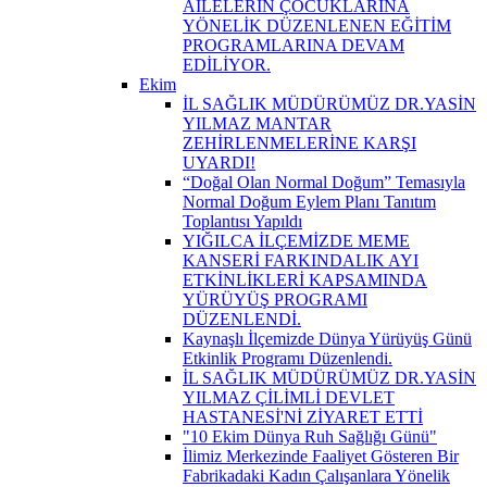
AİLELERİN ÇOCUKLARINA
YÖNELİK DÜZENLENEN EĞİTİM
PROGRAMLARINA DEVAM
EDİLİYOR.
Ekim
İL SAĞLIK MÜDÜRÜMÜZ DR.YASİN
YILMAZ MANTAR
ZEHİRLENMELERİNE KARŞI
UYARDI!
“Doğal Olan Normal Doğum” Temasıyla
Normal Doğum Eylem Planı Tanıtım
Toplantısı Yapıldı
YIĞILCA İLÇEMİZDE MEME
KANSERİ FARKINDALIK AYI
ETKİNLİKLERİ KAPSAMINDA
YÜRÜYÜŞ PROGRAMI
DÜZENLENDİ.
Kaynaşlı İlçemizde Dünya Yürüyüş Günü
Etkinlik Programı Düzenlendi.
İL SAĞLIK MÜDÜRÜMÜZ DR.YASİN
YILMAZ ÇİLİMLİ DEVLET
HASTANESİ'Nİ ZİYARET ETTİ
"10 Ekim Dünya Ruh Sağlığı Günü"
İlimiz Merkezinde Faaliyet Gösteren Bir
Fabrikadaki Kadın Çalışanlara Yönelik