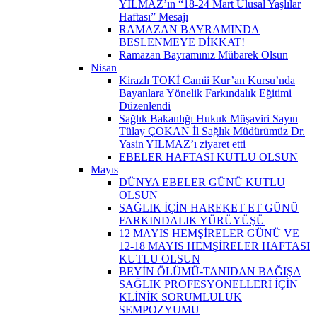
YILMAZ’ın “18-24 Mart Ulusal Yaşlılar
Haftası” Mesajı
RAMAZAN BAYRAMINDA
BESLENMEYE DİKKAT! ​
Ramazan Bayramınız Mübarek Olsun
Nisan
Kirazlı TOKİ Camii Kur’an Kursu’nda
Bayanlara Yönelik Farkındalık Eğitimi
Düzenlendi
Sağlık Bakanlığı Hukuk Müşaviri Sayın
Tülay ÇOKAN İl Sağlık Müdürümüz Dr.
Yasin YILMAZ’ı ziyaret etti
EBELER HAFTASI KUTLU OLSUN
Mayıs
DÜNYA EBELER GÜNÜ KUTLU
OLSUN
SAĞLIK İÇİN HAREKET ET GÜNÜ
FARKINDALIK YÜRÜYÜŞÜ
12 MAYIS HEMŞİRELER GÜNÜ VE
12-18 MAYIS HEMŞİRELER HAFTASI
KUTLU OLSUN
BEYİN ÖLÜMÜ-TANIDAN BAĞIŞA
SAĞLIK PROFESYONELLERİ İÇİN
KLİNİK SORUMLULUK
SEMPOZYUMU