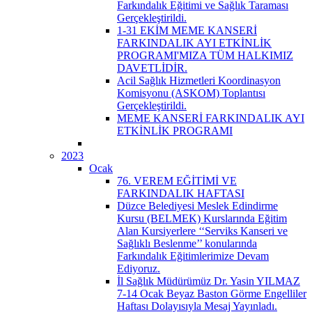
Farkındalık Eğitimi ve Sağlık Taraması
Gerçekleştirildi.
1-31 EKİM MEME KANSERİ
FARKINDALIK AYI ETKİNLİK
PROGRAMI'MIZA TÜM HALKIMIZ
DAVETLİDİR.
Acil Sağlık Hizmetleri Koordinasyon
Komisyonu (ASKOM) Toplantısı
Gerçekleştirildi.
MEME KANSERİ FARKINDALIK AYI
ETKİNLİK PROGRAMI
2023
Ocak
76. VEREM EĞİTİMİ VE
FARKINDALIK HAFTASI
Düzce Belediyesi Meslek Edindirme
Kursu (BELMEK) Kurslarında Eğitim
Alan Kursiyerlere ‘‘Serviks Kanseri ve
Sağlıklı Beslenme’’ konularında
Farkındalık Eğitimlerimize Devam
Ediyoruz.
İl Sağlık Müdürümüz Dr. Yasin YILMAZ
7-14 Ocak Beyaz Baston Görme Engelliler
Haftası Dolayısıyla Mesaj Yayınladı.