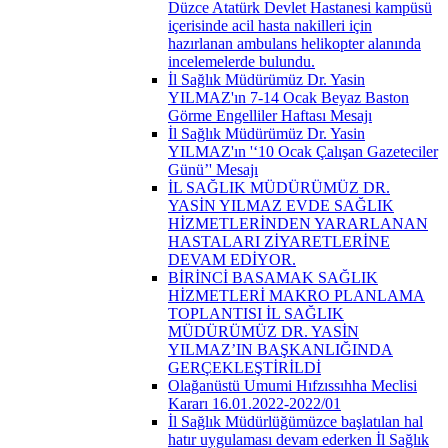
Düzce Atatürk Devlet Hastanesi kampüsü
içerisinde acil hasta nakilleri için
hazırlanan ambulans helikopter alanında
incelemelerde bulundu.
İl Sağlık Müdürümüz Dr. Yasin
YILMAZ'ın 7-14 Ocak Beyaz Baston
Görme Engelliler Haftası Mesajı
İl Sağlık Müdürümüz Dr. Yasin
YILMAZ'ın '‘10 Ocak Çalışan Gazeteciler
Günü’' Mesajı
İL SAĞLIK MÜDÜRÜMÜZ DR.
YASİN YILMAZ EVDE SAĞLIK
HİZMETLERİNDEN YARARLANAN
HASTALARI ZİYARETLERİNE
DEVAM EDİYOR.
BİRİNCİ BASAMAK SAĞLIK
HİZMETLERİ MAKRO PLANLAMA
TOPLANTISI İL SAĞLIK
MÜDÜRÜMÜZ DR. YASİN
YILMAZ’IN BAŞKANLIĞINDA
GERÇEKLEŞTİRİLDİ
Olağanüstü Umumi Hıfzıssıhha Meclisi
Kararı 16.01.2022-2022/01
İl Sağlık Müdürlüğümüzce başlatılan hal
hatır uygulaması devam ederken İl Sağlık