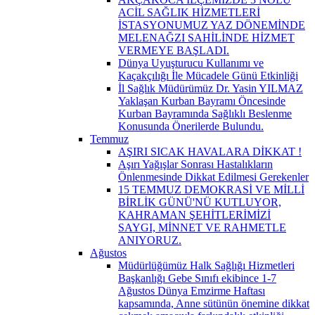
ACİL SAĞLIK HİZMETLERİ
İSTASYONUMUZ YAZ DÖNEMİNDE
MELENAĞZI SAHİLİNDE HİZMET
VERMEYE BAŞLADI.
Dünya Uyuşturucu Kullanımı ve
Kaçakçılığı İle Mücadele Günü Etkinliği
İl Sağlık Müdürümüz Dr. Yasin YILMAZ
Yaklaşan Kurban Bayramı Öncesinde
Kurban Bayramında Sağlıklı Beslenme
Konusunda Önerilerde Bulundu.
Temmuz
AŞIRI SICAK HAVALARA DİKKAT !
Aşırı Yağışlar Sonrası Hastalıkların
Önlenmesinde Dikkat Edilmesi Gerekenler
15 TEMMUZ DEMOKRASİ VE MİLLİ
BİRLİK GÜNÜ'NÜ KUTLUYOR,
KAHRAMAN ŞEHİTLERİMİZİ
SAYGI, MİNNET VE RAHMETLE
ANIYORUZ.
Ağustos
Müdürlüğümüz Halk Sağlığı Hizmetleri
Başkanlığı Gebe Sınıfı ekibince 1-7
Ağustos Dünya Emzirme Haftası
kapsamında, Anne sütünün önemine dikkat