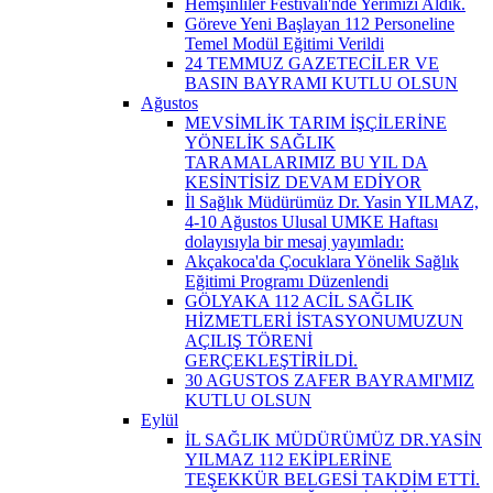
Hemşinliler Festivali'nde Yerimizi Aldık.
Göreve Yeni Başlayan 112 Personeline
Temel Modül Eğitimi Verildi
24 TEMMUZ GAZETECİLER VE
BASIN BAYRAMI KUTLU OLSUN
Ağustos
MEVSİMLİK TARIM İŞÇİLERİNE
YÖNELİK SAĞLIK
TARAMALARIMIZ BU YIL DA
KESİNTİSİZ DEVAM EDİYOR
İl Sağlık Müdürümüz Dr. Yasin YILMAZ,
4-10 Ağustos Ulusal UMKE Haftası
dolayısıyla bir mesaj yayımladı:
Akçakoca'da Çocuklara Yönelik Sağlık
Eğitimi Programı Düzenlendi
GÖLYAKA 112 ACİL SAĞLIK
HİZMETLERİ İSTASYONUMUZUN
AÇILIŞ TÖRENİ
GERÇEKLEŞTİRİLDİ.
30 AGUSTOS ZAFER BAYRAMI'MIZ
KUTLU OLSUN
Eylül
İL SAĞLIK MÜDÜRÜMÜZ DR.YASİN
YILMAZ 112 EKİPLERİNE
TEŞEKKÜR BELGESİ TAKDİM ETTİ.