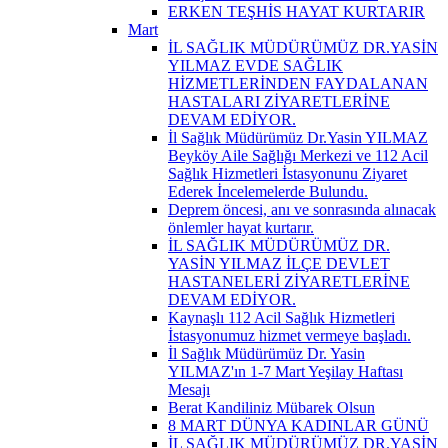
ERKEN TEŞHİS HAYAT KURTARIR
Mart
İL SAĞLIK MÜDÜRÜMÜZ DR.YASİN
YILMAZ EVDE SAĞLIK
HİZMETLERİNDEN FAYDALANAN
HASTALARI ZİYARETLERİNE
DEVAM EDİYOR.
İl Sağlık Müdürümüz Dr.Yasin YILMAZ
Beyköy Aile Sağlığı Merkezi ve 112 Acil
Sağlık Hizmetleri İstasyonunu Ziyaret
Ederek İncelemelerde Bulundu.
Deprem öncesi, anı ve sonrasında alınacak
önlemler hayat kurtarır.
İL SAĞLIK MÜDÜRÜMÜZ DR.
YASİN YILMAZ İLÇE DEVLET
HASTANELERİ ZİYARETLERİNE
DEVAM EDİYOR.
Kaynaşlı 112 Acil Sağlık Hizmetleri
İstasyonumuz hizmet vermeye başladı.
İl Sağlık Müdürümüz Dr. Yasin
YILMAZ'ın 1-7 Mart Yeşilay Haftası
Mesajı
Berat Kandiliniz Mübarek Olsun
8 MART DÜNYA KADINLAR GÜNÜ
İL SAĞLIK MÜDÜRÜMÜZ DR.YASİN