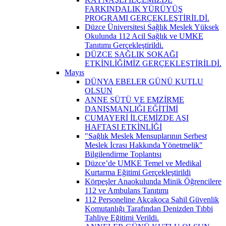
FARKINDALIK YÜRÜYÜŞ
PROGRAMI GERÇEKLEŞTİRİLDİ.
Düzce Üniversitesi Sağlık Meslek Yüksek
Okulunda 112 Acil Sağlık ve UMKE
Tanıtımı Gerçekleştirildi.
DÜZCE SAĞLIK SOKAĞI
ETKİNLİĞİMİZ GERÇEKLEŞTİRİLDİ.
Mayıs
DÜNYA EBELER GÜNÜ KUTLU
OLSUN
ANNE SÜTÜ VE EMZİRME
DANIŞMANLIĞI EĞİTİMİ
CUMAYERİ İLÇEMİZDE AŞI
HAFTASI ETKİNLİĞİ
"Sağlık Meslek Mensuplarının Serbest
Meslek İcrası Hakkında Yönetmelik"
Bilgilendirme Toplantısı
Düzce’de UMKE Temel ve Medikal
Kurtarma Eğitimi Gerçekleştirildi
Körpeşler Anaokulunda Minik Öğrencilere
112 ve Ambulans Tanıtımı
112 Personeline Akçakoca Sahil Güvenlik
Komutanlığı Tarafından Denizden Tıbbi
Tahliye Eğitimi Verildi.