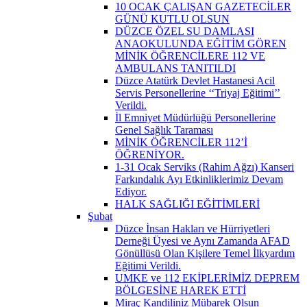
10 OCAK ÇALIŞAN GAZETECİLER
GÜNÜ KUTLU OLSUN
DÜZCE ÖZEL SU DAMLASI
ANAOKULUNDA EĞİTİM GÖREN
MİNİK ÖĞRENCİLERE 112 VE
AMBULANS TANITILDI
Düzce Atatürk Devlet Hastanesi Acil
Servis Personellerine ‘‘Triyaj Eğitimi’’
Verildi.
İl Emniyet Müdürlüğü Personellerine
Genel Sağlık Taraması
MİNİK ÖĞRENCİLER 112’İ
ÖĞRENİYOR.
1-31 Ocak Serviks (Rahim Ağzı) Kanseri
Farkındalık Ayı Etkinliklerimiz Devam
Ediyor.
HALK SAĞLIĞI EĞİTİMLERİ
Şubat
Düzce İnsan Hakları ve Hürriyetleri
Derneği Üyesi ve Aynı Zamanda AFAD
Gönüllüsü Olan Kişilere Temel İlkyardım
Eğitimi Verildi.
UMKE ve 112 EKİPLERİMİZ DEPREM
BÖLGESİNE HAREK ETTİ
Miraç Kandiliniz Mübarek Olsun