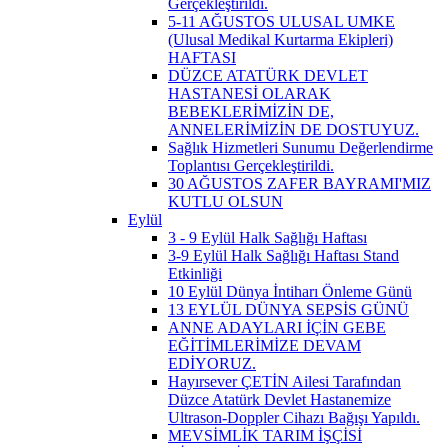
Gerçekleştirildi.
5-11 AĞUSTOS ULUSAL UMKE
(Ulusal Medikal Kurtarma Ekipleri)
HAFTASI
DÜZCE ATATÜRK DEVLET
HASTANESİ OLARAK
BEBEKLERİMİZİN DE,
ANNELERİMİZİN DE DOSTUYUZ.
Sağlık Hizmetleri Sunumu Değerlendirme
Toplantısı Gerçekleştirildi.
30 AĞUSTOS ZAFER BAYRAMI'MIZ
KUTLU OLSUN
Eylül
3 - 9 Eylül Halk Sağlığı Haftası
3-9 Eylül Halk Sağlığı Haftası Stand
Etkinliği
10 Eylül Dünya İntiharı Önleme Günü
13 EYLÜL DÜNYA SEPSİS GÜNÜ
ANNE ADAYLARI İÇİN GEBE
EĞİTİMLERİMİZE DEVAM
EDİYORUZ.
Hayırsever ÇETİN Ailesi Tarafından
Düzce Atatürk Devlet Hastanemize
Ultrason-Doppler Cihazı Bağışı Yapıldı.
MEVSİMLİK TARIM İŞÇİSİ