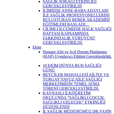
SAĞLIK SOKAĞI ETKİNLİĞİ
GERÇEKLEŞTİRİLDİ
İLİMİZDE ANNE-BABA ADAYLARI
İLE SAĞLIK PROFESYONELLERİNİ
BULUŞTURAN BEBEK AKADEMİSİ
EĞİTİMLERİ BAŞLADI…
ÇİLİMLİ İLÇEMİZDE HALK SAĞLIĞI
HAFTASI KAPSAMINDA
FARKINDALIK YÜRÜYÜŞÜ
GERÇEKLEŞTİRİLDİ.
Ekim
Hastane Afet ve Acil Durum Planlaması
(HAP) Uygulayıcı Eğitimi Gerçekleştirildi.
10 EKİM DÜNYA RUH SAĞLIĞI
GÜNÜ
BEYCİLER MAHALLESİ AİLİYE VE
TURGAY YAVUZ AİLE SAĞLIĞI
MERKEZİMİZİN TEMEL ATMA
TÖRENİ GERÇEKLEŞTİRİLDİ.
KAYNAŞLI İLKÖĞRETİM
OKULUNDA “SAĞLIKLI ÇOCUK,
SAĞLIKLI GELECEK” ETKİNLİĞİ
DÜZENLENDİ
İL SAĞLIK MÜDÜRÜMÜZ DR.YASİN