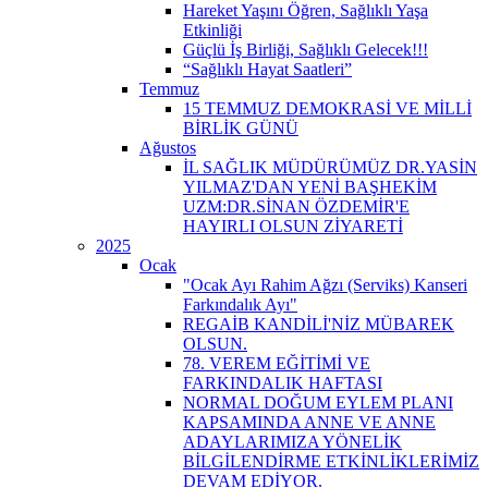
Hareket Yaşını Öğren, Sağlıklı Yaşa
Etkinliği
Güçlü İş Birliği, Sağlıklı Gelecek!!!
“Sağlıklı Hayat Saatleri”
Temmuz
15 TEMMUZ DEMOKRASİ VE MİLLİ
BİRLİK GÜNÜ
Ağustos
İL SAĞLIK MÜDÜRÜMÜZ DR.YASİN
YILMAZ'DAN YENİ BAŞHEKİM
UZM:DR.SİNAN ÖZDEMİR'E
HAYIRLI OLSUN ZİYARETİ
2025
Ocak
"Ocak Ayı Rahim Ağzı (Serviks) Kanseri
Farkındalık Ayı"
REGAİB KANDİLİ'NİZ MÜBAREK
OLSUN.
78. VEREM EĞİTİMİ VE
FARKINDALIK HAFTASI
NORMAL DOĞUM EYLEM PLANI
KAPSAMINDA ANNE VE ANNE
ADAYLARIMIZA YÖNELİK
BİLGİLENDİRME ETKİNLİKLERİMİZ
DEVAM EDİYOR.