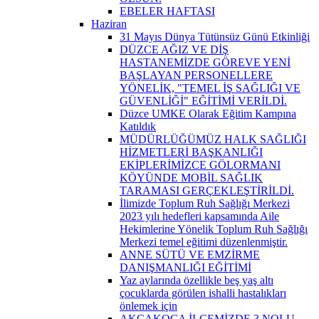
EBELER HAFTASI
Haziran
31 Mayıs Dünya Tütünsüz Günü Etkinliği
DÜZCE AĞIZ VE DİŞ
HASTANEMİZDE GÖREVE YENİ
BAŞLAYAN PERSONELLERE
YÖNELİK, "TEMEL İŞ SAĞLIĞI VE
GÜVENLİĞİ" EĞİTİMİ VERİLDİ.
Düzce UMKE Olarak Eğitim Kampına
Katıldık
MÜDÜRLÜĞÜMÜZ HALK SAĞLIĞI
HİZMETLERİ BAŞKANLIĞI
EKİPLERİMİZCE GÖLORMANI
KÖYÜNDE MOBİL SAĞLIK
TARAMASI GERÇEKLEŞTİRİLDİ.
İlimizde Toplum Ruh Sağlığı Merkezi
2023 yılı hedefleri kapsamında Aile
Hekimlerine Yönelik Toplum Ruh Sağlığı
Merkezi temel eğitimi düzenlenmiştir.
ANNE SÜTÜ VE EMZİRME
DANIŞMANLIĞI EĞİTİMİ
Yaz aylarında özellikle beş yaş altı
çocuklarda görülen ishalli hastalıkları
önlemek için
AKÇAKOCA İLÇEMİZDE 3 NOLU