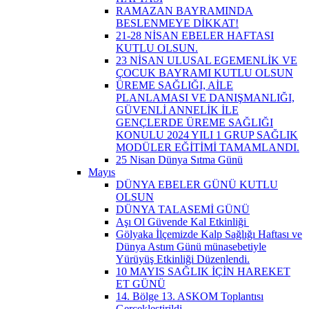
RAMAZAN BAYRAMINDA
BESLENMEYE DİKKAT!
21-28 NİSAN EBELER HAFTASI
KUTLU OLSUN.
23 NİSAN ULUSAL EGEMENLİK VE
ÇOCUK BAYRAMI KUTLU OLSUN
ÜREME SAĞLIĞI, AİLE
PLANLAMASI VE DANIŞMANLIĞI,
GÜVENLİ ANNELİK İLE
GENÇLERDE ÜREME SAĞLIĞI
KONULU 2024 YILI 1 GRUP SAĞLIK
MODÜLER EĞİTİMİ TAMAMLANDI.
25 Nisan Dünya Sıtma Günü
Mayıs
DÜNYA EBELER GÜNÜ KUTLU
OLSUN
DÜNYA TALASEMİ GÜNÜ
Aşı Ol Güvende Kal Etkinliği ​
Gölyaka İlçemizde Kalp Sağlığı Haftası ve
Dünya Astım Günü münasebetiyle
Yürüyüş Etkinliği Düzenlendi.
10 MAYIS SAĞLIK İÇİN HAREKET
ET GÜNÜ
14. Bölge 13. ASKOM Toplantısı
Gerçekleştirildi.