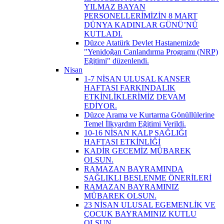
YILMAZ BAYAN
PERSONELLERİMİZİN 8 MART
DÜNYA KADINLAR GÜNÜ’NÜ
KUTLADI.
Düzce Atatürk Devlet Hastanemizde
"Yenidoğan Canlandırma Programı (NRP)
Eğitimi" düzenlendi.
Nisan
1-7 NİSAN ULUSAL KANSER
HAFTASI FARKINDALIK
ETKİNLİKLERİMİZ DEVAM
EDİYOR.
Düzce Arama ve Kurtarma Gönüllülerine
Temel İlkyardım Eğitimi Verildi.
10-16 NİSAN KALP SAĞLIĞI
HAFTASI ETKİNLİĞİ
KADİR GECEMİZ MÜBAREK
OLSUN.
RAMAZAN BAYRAMINDA
SAĞLIKLI BESLENME ÖNERİLERİ
RAMAZAN BAYRAMINIZ
MÜBAREK OLSUN.
23 NİSAN ULUSAL EGEMENLİK VE
ÇOCUK BAYRAMINIZ KUTLU
OLSUN.