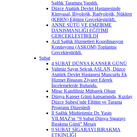
Sağlık Taraması Yapıldı.
Düzce Atatürk Devlet Hastanesinde
Kimyasal, Biyolojik, Radyolojik, Nükleer
(KBRN) Eğitimi Gerçekleştirildi. ​
ANNE SÜTÜ VE EMZİRME
DANIŞMANLIĞI EĞİTİMİ
GERÇEKLEŞTİRİLDİ
Acil Sağlık Hizmetleri Koordinasyon
Komisyonu (ASKOM) Toplantısı
Gerçekleştirildi.
Şubat
4 ŞUBAT DÜNYA KANSER GÜNÜ
Valimiz Sayın Selçuk ASLAN, Düzce
Atatürk Devlet Hastanesi Muncurlu Ek
Hizmet Binasını Ziyaret Ederek
İncelemelerde Bulundu.
Miraç Kandiliniz Mübarek Olsun
Dünya Kanser Günü kapsamında, Kızılay
Düzce Şubesi’nde Eğitim ve Tarama
Programı Düzenledi
İl Sağlık Müdürümüz Dr. Yasin
YILMAZ'ın ‘‘9 Şubat Dünya Sigarayı
Bırakma Günü'' Mesajı
9 ŞUBAT SİGARAYI BIRAKMA
ETKİNLİĞİ