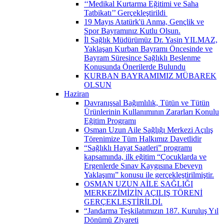
‘‘Medikal Kurtarma Eğitimi ve Saha
Tatbikatı’’ Gerçekleştirildi ​
19 Mayıs Atatürk'ü Anma, Gençlik ve
Spor Bayramınız Kutlu Olsun.
İl Sağlık Müdürümüz Dr. Yasin YILMAZ,
Yaklaşan Kurban Bayramı Öncesinde ve
Bayram Süresince Sağlıklı Beslenme
Konusunda Önerilerde Bulundu
KURBAN BAYRAMIMIZ MÜBAREK
OLSUN
Haziran
Davranışsal Bağımlılık, Tütün ve Tütün
Ürünlerinin Kullanımının Zararları Konulu
Eğitim Programı
Osman Uzun Aile Sağlığı Merkezi Açılış
Törenimize Tüm Halkımız Davetlidir
“Sağlıklı Hayat Saatleri” programı
kapsamında, ilk eğitim “Çocuklarda ve
Ergenlerde Sınav Kaygısına Ebeveyn
Yaklaşımı” konusu ile gerçekleştirilmiştir.
OSMAN UZUN AİLE SAĞLIĞI
MERKEZİMİZİN AÇILIŞ TÖRENİ
GERÇEKLEŞTİRİLDİ.
“Jandarma Teşkilatımızın 187. Kuruluş Yıl
Dönümü Ziyareti