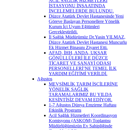
ACİL SAĞLIK HİZMETLERİ
İSTASYONU İNŞAATINDA
İNCELEMELERDE BULUNDU.
Düzce Atatürk Devlet Hastanesinde Yeni
Göreve Başlayan Personellere Yönelik
Kurum İçi Uyum Eğitimleri
Gerçekleştirildi.
İl Sağlık Müdürümüz Dr.Yasin YILMAZ,
Düzce Atatürk Devlet Hastanesi Muncurlu
Ek Hizmet Binasını Ziyaret Etti.
AFAD, İHH, ANDA, UKSAR
GÖNÜLLÜLERİ İLE DÜZCE
TİCARET VE SANAYİ ODASI
PERSONELLERİ’NE TEMEL İLK
YARDIM EĞİTİMİ VERİLDİ.
Ağustos
MEVSİMLİK TARIM İŞÇİLERİNE
YÖNELİK SAĞLIK
TARAMALARIMIZ BU YILDA
KESİNTİSİZ DEVAM EDİYOR.
1-7 Ağustos Dünya Emzirme Haftası
Etkinlik Programı
Acil Sağlık Hizmetleri Koordinasyon
Komisyonu (ASKOM) Toplantısı
Müdürlüğümüzün Ev Sahipliğinde