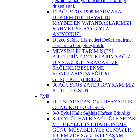
çekmek amacıyla farkındalık etkinliği
düzenlendi.
17 AĞUSTOS 1999 MARMARA
DEPREMİNDE HAYATINI
KAYBEDEN VATANDAŞLARIMIZI
RAHMET VE SAYGIYLA
ANIYORUZ.
Düzce Sağlık Hizmetleri Değerlendirme
Toplantısı Gerçekleştirildi.
MEVSİMLİK TARIM İŞÇİSİ
AİLELERİN ÇOCUKLARINA AĞIZ
DİŞ SAĞLIĞI TARAMASI VE
SAĞLIKLI BESLENME
KONULARINDA EĞİTİM
GERÇEKLEŞTİRİLDİ.
30 AĞUSTOS ZAFER BAYRAMI'MIZ
KUTLU OLSUN
Eylül
ULUSLARARASI OKURYAZARLIK
GÜNÜ KUTLU OLSUN
3-9 Eylül Halk Sağlığı Haftası Etkinliği
3-9 EYLÜL HALK SAĞLIĞI HAFTASI
VE 10 EYLÜL İNTİHARI ÖNEME
GÜNÜ MÜSABETİYLE CUMAYERİ
İLÇEMİZDE SAĞLIKLI YAŞAM