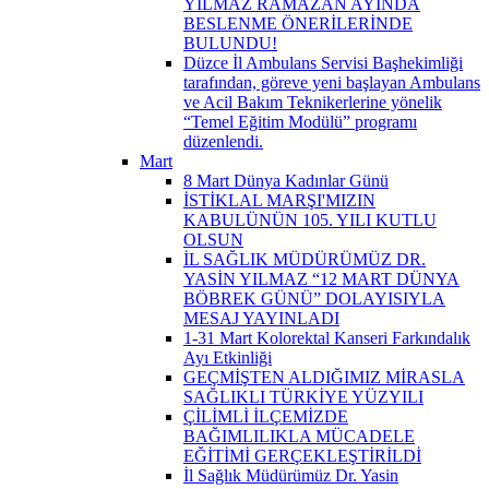
YILMAZ RAMAZAN AYINDA
BESLENME ÖNERİLERİNDE
BULUNDU!
Düzce İl Ambulans Servisi Başhekimliği
tarafından, göreve yeni başlayan Ambulans
ve Acil Bakım Teknikerlerine yönelik
“Temel Eğitim Modülü” programı
düzenlendi.
Mart
8 Mart Dünya Kadınlar Günü
İSTİKLAL MARŞI'MIZIN
KABULÜNÜN 105. YILI KUTLU
OLSUN
İL SAĞLIK MÜDÜRÜMÜZ DR.
YASİN YILMAZ “12 MART DÜNYA
BÖBREK GÜNÜ” DOLAYISIYLA
MESAJ YAYINLADI
1-31 Mart Kolorektal Kanseri Farkındalık
Ayı Etkinliği
GEÇMİŞTEN ALDIĞIMIZ MİRASLA
SAĞLIKLI TÜRKİYE YÜZYILI
ÇİLİMLİ İLÇEMİZDE
BAĞIMLILIKLA MÜCADELE
EĞİTİMİ GERÇEKLEŞTİRİLDİ
İl Sağlık Müdürümüz Dr. Yasin