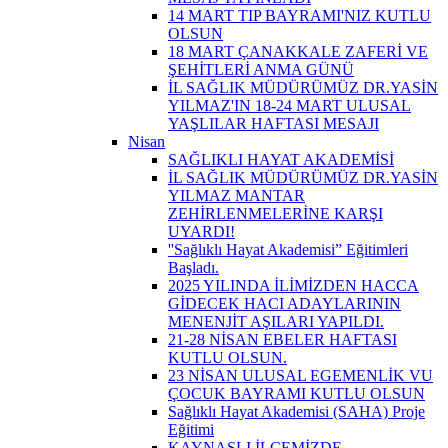
14 MART TIP BAYRAMI'NIZ KUTLU
OLSUN
18 MART ÇANAKKALE ZAFERİ VE
ŞEHİTLERİ ANMA GÜNÜ
İL SAĞLIK MÜDÜRÜMÜZ DR.YASİN
YILMAZ'IN 18-24 MART ULUSAL
YAŞLILAR HAFTASI MESAJI
Nisan
SAĞLIKLI HAYAT AKADEMİSİ
İL SAĞLIK MÜDÜRÜMÜZ DR.YASİN
YILMAZ MANTAR
ZEHİRLENMELERİNE KARŞI
UYARDI!
''Sağlıklı Hayat Akademisi” Eğitimleri
Başladı.
2025 YILINDA İLİMİZDEN HACCA
GİDECEK HACI ADAYLARININ
MENENJİT AŞILARI YAPILDI.
21-28 NİSAN EBELER HAFTASI
KUTLU OLSUN.
23 NİSAN ULUSAL EGEMENLİK VU
ÇOCUK BAYRAMI KUTLU OLSUN
Sağlıklı Hayat Akademisi (SAHA) Proje
Eğitimi
KAYNAŞLI İLÇEMİZDE