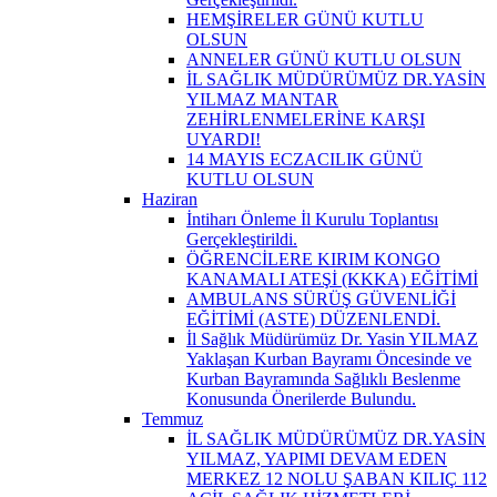
HEMŞİRELER GÜNÜ KUTLU
OLSUN
ANNELER GÜNÜ KUTLU OLSUN
İL SAĞLIK MÜDÜRÜMÜZ DR.YASİN
YILMAZ MANTAR
ZEHİRLENMELERİNE KARŞI
UYARDI!
14 MAYIS ECZACILIK GÜNÜ
KUTLU OLSUN
Haziran
İntiharı Önleme İl Kurulu Toplantısı
Gerçekleştirildi.
ÖĞRENCİLERE KIRIM KONGO
KANAMALI ATEŞİ (KKKA) EĞİTİMİ
AMBULANS SÜRÜŞ GÜVENLİĞİ
EĞİTİMİ (ASTE) DÜZENLENDİ.
İl Sağlık Müdürümüz Dr. Yasin YILMAZ
Yaklaşan Kurban Bayramı Öncesinde ve
Kurban Bayramında Sağlıklı Beslenme
Konusunda Önerilerde Bulundu.
Temmuz
İL SAĞLIK MÜDÜRÜMÜZ DR.YASİN
YILMAZ, YAPIMI DEVAM EDEN
MERKEZ 12 NOLU ŞABAN KILIÇ 112