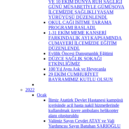
VE 10 EKİM DÜNYA RUH SAĞLIĞI
GÜNÜ MÜSABETİYLE GÜMÜŞOVA
İLÇEMİZDE SAĞLIKLI YAŞAM
YÜRÜYÜŞÜ DÜZENLENDİ.
OKUL ÇAĞI İŞİTME TARAMA
PROGRAMI BAŞLADI.
1-31 EKİM MEME KANSERİ
FARKINDALIK AYI KAPSAMINDA
CUMAYERİ İLÇEMİZDE EĞİTİM
DÜZENLENDİ.
Evlilik Öncesi Danışmanlık Eğitimi
DÜZCE SAĞLIK SOKAĞI
ETKİNLİĞİMİZ
100 Yıl Aynı Aşk ve Heyecanla
29 EKİM CUMHURİYET
BAYRAMIMIZ KUTLU OLSUN
2022
Ocak
İlimiz Atatürk Devlet Hastanesi kampüsü
içerisinde acil hasta nakil hizmetlerinde
kullanılmak üzere ambulans helikopter
alanı oluşturuldu
Valimiz Sayın Cevdet ATAY ve Vali
Yardımcısı Sayın Batuhan SARIOĞLU