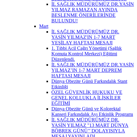
İL SAĞLIK MÜDÜRÜMÜZ DR.YASİN
YILMAZ RAMAZAN AYINDA
BESLENME ÖNERİLERİNDE
BULUNDU!
Mart
İL SAĞLIK MÜDÜRÜMÜZ DR.
YASİN YILMAZ'IN 1-7 MART
YEŞİLAY HAFTASI MESAJI
1. Tıbbi Acil Çağrı Yönetimi (Sağlık
Komuta Kontrol Merkezi) Eğitimi
Düzenlendi.
İL SAĞLIK MÜDÜRÜMÜZ DR.YASİN
YILMAZ’IN 1-7 MART DEPREM
HAFTASI MESAJI
Dünya Obezite Günü Farkındalık Stant
Etkinliği
ÖZEL GÜVENLİK HUKUKU VE
GENEL KOLLUKLA İLİŞKİLER
EĞİTİMİ
Dünya Obezite Günü ve Kolorektal
Kanseri Farkındalık Ayı Etkinlik Programı
İL SAĞLIK MÜDÜRÜMÜZ DR.
YASİN YILMAZ ''13 MART DÜNYA
BÖBREK GÜNÜ’’ DOLAYISIYLA
MESAJ YAYINLADI