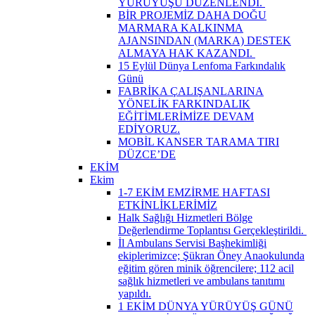
YÜRÜYÜŞÜ DÜZENLENDİ. ​
BİR PROJEMİZ DAHA DOĞU
MARMARA KALKINMA
AJANSINDAN (MARKA) DESTEK
ALMAYA HAK KAZANDI. ​
15 Eylül Dünya Lenfoma Farkındalık
Günü
FABRİKA ÇALIŞANLARINA
YÖNELİK FARKINDALIK
EĞİTİMLERİMİZE DEVAM
EDİYORUZ.
MOBİL KANSER TARAMA TIRI
DÜZCE’DE
EKİM
Ekim
1-7 EKİM EMZİRME HAFTASI
ETKİNLİKLERİMİZ
Halk Sağlığı Hizmetleri Bölge
Değerlendirme Toplantısı Gerçekleştirildi. ​
İl Ambulans Servisi Başhekimliği
ekiplerimizce; Şükran Öney Anaokulunda
eğitim gören minik öğrencilere; 112 acil
sağlık hizmetleri ve ambulans tanıtımı
yapıldı.
1 EKİM DÜNYA YÜRÜYÜŞ GÜNÜ