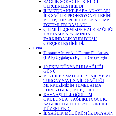
SAĞLIK SOKAĞI ETKİNLİĞİ
GERÇEKLEŞTİRİLDİ
İLİMİZDE ANNE-BABA ADAYLARI
İLE SAĞLIK PROFESYONELLERİNİ
BULUŞTURAN BEBEK AKADEMİSİ
EĞİTİMLERİ BAŞLADI…
ÇİLİMLİ İLÇEMİZDE HALK SAĞLIĞI
HAFTASI KAPSAMINDA
FARKINDALIK YÜRÜYÜŞÜ
GERÇEKLEŞTİRİLDİ.
Ekim
Hastane Afet ve Acil Durum Planlaması
(HAP) Uygulayıcı Eğitimi Gerçekleştirildi.
10 EKİM DÜNYA RUH SAĞLIĞI
GÜNÜ
BEYCİLER MAHALLESİ AİLİYE VE
TURGAY YAVUZ AİLE SAĞLIĞI
MERKEZİMİZİN TEMEL ATMA
TÖRENİ GERÇEKLEŞTİRİLDİ.
KAYNAŞLI İLKÖĞRETİM
OKULUNDA “SAĞLIKLI ÇOCUK,
SAĞLIKLI GELECEK” ETKİNLİĞİ
DÜZENLENDİ
İL SAĞLIK MÜDÜRÜMÜZ DR.YASİN