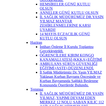
HEMŞİRELER GÜNÜ KUTLU
OLSUN
ANNELER GÜNÜ KUTLU OLSUN
İL SAĞLIK MÜDÜRÜMÜZ DR.YASİN
YILMAZ MANTAR
ZEHİRLENMELERİNE KARŞI
UYARDI!
14 MAYIS ECZACILIK GÜNÜ
KUTLU OLSUN
Haziran
İntiharı Önleme İl Kurulu Toplantısı
Gerçekleştirildi.
ÖĞRENCİLERE KIRIM KONGO
KANAMALI ATEŞİ (KKKA) EĞİTİMİ
AMBULANS SÜRÜŞ GÜVENLİĞİ
EĞİTİMİ (ASTE) DÜZENLENDİ.
İl Sağlık Müdürümüz Dr. Yasin YILMAZ
Yaklaşan Kurban Bayramı Öncesinde ve
Kurban Bayramında Sağlıklı Beslenme
Konusunda Önerilerde Bulundu.
Temmuz
İL SAĞLIK MÜDÜRÜMÜZ DR.YASİN
YILMAZ, YAPIMI DEVAM EDEN
MERKEZ 12 NOLU ŞABAN KILIÇ 112