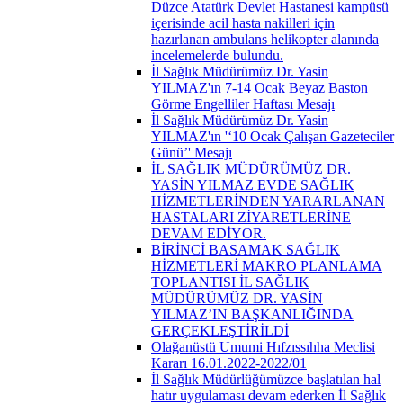
Düzce Atatürk Devlet Hastanesi kampüsü
içerisinde acil hasta nakilleri için
hazırlanan ambulans helikopter alanında
incelemelerde bulundu.
İl Sağlık Müdürümüz Dr. Yasin
YILMAZ'ın 7-14 Ocak Beyaz Baston
Görme Engelliler Haftası Mesajı
İl Sağlık Müdürümüz Dr. Yasin
YILMAZ'ın '‘10 Ocak Çalışan Gazeteciler
Günü’' Mesajı
İL SAĞLIK MÜDÜRÜMÜZ DR.
YASİN YILMAZ EVDE SAĞLIK
HİZMETLERİNDEN YARARLANAN
HASTALARI ZİYARETLERİNE
DEVAM EDİYOR.
BİRİNCİ BASAMAK SAĞLIK
HİZMETLERİ MAKRO PLANLAMA
TOPLANTISI İL SAĞLIK
MÜDÜRÜMÜZ DR. YASİN
YILMAZ’IN BAŞKANLIĞINDA
GERÇEKLEŞTİRİLDİ
Olağanüstü Umumi Hıfzıssıhha Meclisi
Kararı 16.01.2022-2022/01
İl Sağlık Müdürlüğümüzce başlatılan hal
hatır uygulaması devam ederken İl Sağlık