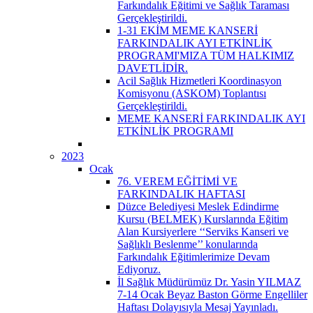
Farkındalık Eğitimi ve Sağlık Taraması
Gerçekleştirildi.
1-31 EKİM MEME KANSERİ
FARKINDALIK AYI ETKİNLİK
PROGRAMI'MIZA TÜM HALKIMIZ
DAVETLİDİR.
Acil Sağlık Hizmetleri Koordinasyon
Komisyonu (ASKOM) Toplantısı
Gerçekleştirildi.
MEME KANSERİ FARKINDALIK AYI
ETKİNLİK PROGRAMI
2023
Ocak
76. VEREM EĞİTİMİ VE
FARKINDALIK HAFTASI
Düzce Belediyesi Meslek Edindirme
Kursu (BELMEK) Kurslarında Eğitim
Alan Kursiyerlere ‘‘Serviks Kanseri ve
Sağlıklı Beslenme’’ konularında
Farkındalık Eğitimlerimize Devam
Ediyoruz.
İl Sağlık Müdürümüz Dr. Yasin YILMAZ
7-14 Ocak Beyaz Baston Görme Engelliler
Haftası Dolayısıyla Mesaj Yayınladı.