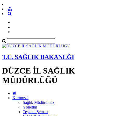
T.C. SAĞLIK BAKANLĞI
DÜZCE İL SAĞLIK
MÜDÜRLÜĞÜ
Kurumsal
Sağlık Müdürümüz
Yönetim
Teşkilat Şeması