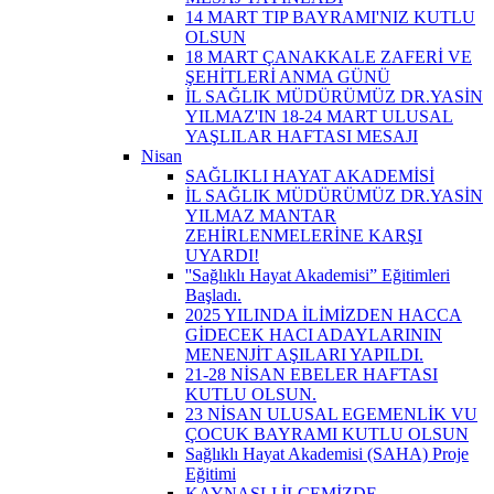
14 MART TIP BAYRAMI'NIZ KUTLU
OLSUN
18 MART ÇANAKKALE ZAFERİ VE
ŞEHİTLERİ ANMA GÜNÜ
İL SAĞLIK MÜDÜRÜMÜZ DR.YASİN
YILMAZ'IN 18-24 MART ULUSAL
YAŞLILAR HAFTASI MESAJI
Nisan
SAĞLIKLI HAYAT AKADEMİSİ
İL SAĞLIK MÜDÜRÜMÜZ DR.YASİN
YILMAZ MANTAR
ZEHİRLENMELERİNE KARŞI
UYARDI!
''Sağlıklı Hayat Akademisi” Eğitimleri
Başladı.
2025 YILINDA İLİMİZDEN HACCA
GİDECEK HACI ADAYLARININ
MENENJİT AŞILARI YAPILDI.
21-28 NİSAN EBELER HAFTASI
KUTLU OLSUN.
23 NİSAN ULUSAL EGEMENLİK VU
ÇOCUK BAYRAMI KUTLU OLSUN
Sağlıklı Hayat Akademisi (SAHA) Proje
Eğitimi
KAYNAŞLI İLÇEMİZDE