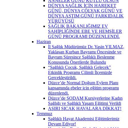
ANNELER GÜNÜ KUTLU OLSUN
DÜNYA SAĞLIK İÇİN HAREKET
GÜNÜ, DÜNYA ÇÖLYAK GÜNÜ VE
DÜNYA ASTIM GÜNÜ FARKIDALIK
YÜRÜYÜŞÜ
SAĞLIK BAKANLIĞIMIZ EV
SAHİPLİĞİNDE EBE VE HEMŞİLER
GÜNÜ PROGRAMI DÜZENLENDİ.
Haziran
İl Sağlık Müdürümüz Dr. Yasin YILMAZ,
Yaklaşan Kurban Bayramı Öncesinde ve
Bayram Süresince Sağlıklı Beslenme
Konusunda Önerilerde Bulundu
“Sağlıklı Çocuk, Sağlıklı Gelecek”
Etkinlik Programı Çilimli İlçemizde
Gerçekleştirildi.
Düzce’de Normal Doğum Eylem Planı
kapsamında ebeler için eğitim programı
düzenlendi.
Düzce’de SODAM Kursiyerlerine Kadın
Sağlığı ve Sağlıklı Yaşam Eğitimi Verildi
AŞIRI SICAK HAVALARA DİKKAT!
Temmuz
Sağlıklı Hayat Akademisi Eğitimlerimiz
Devam Ediyor!