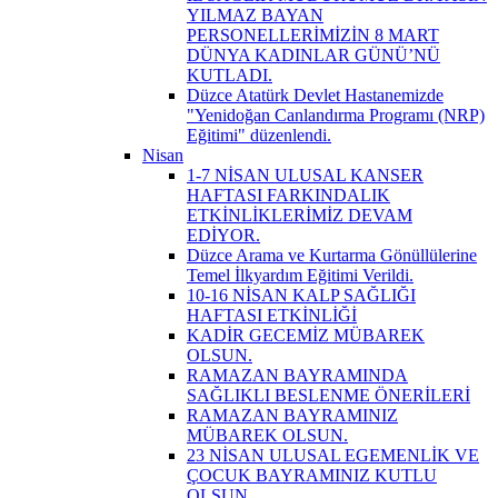
YILMAZ BAYAN
PERSONELLERİMİZİN 8 MART
DÜNYA KADINLAR GÜNÜ’NÜ
KUTLADI.
Düzce Atatürk Devlet Hastanemizde
"Yenidoğan Canlandırma Programı (NRP)
Eğitimi" düzenlendi.
Nisan
1-7 NİSAN ULUSAL KANSER
HAFTASI FARKINDALIK
ETKİNLİKLERİMİZ DEVAM
EDİYOR.
Düzce Arama ve Kurtarma Gönüllülerine
Temel İlkyardım Eğitimi Verildi.
10-16 NİSAN KALP SAĞLIĞI
HAFTASI ETKİNLİĞİ
KADİR GECEMİZ MÜBAREK
OLSUN.
RAMAZAN BAYRAMINDA
SAĞLIKLI BESLENME ÖNERİLERİ
RAMAZAN BAYRAMINIZ
MÜBAREK OLSUN.
23 NİSAN ULUSAL EGEMENLİK VE
ÇOCUK BAYRAMINIZ KUTLU
OLSUN.