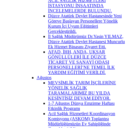
ACİL SAĞLIK HİZMETLERİ
İSTASYONU İNŞAATINDA
İNCELEMELERDE BULUNDU.
Düzce Atatürk Devlet Hastanesinde Yeni
Göreve Başlayan Personellere Yönelik
Kurum İçi Uyum Eğitimleri
Gerçekleştirildi.
İl Sağlık Müdürümüz Dr.Yasin YILMAZ,
Düzce Atatürk Devlet Hastanesi Muncurlu
Ek Hizmet Binasını Ziyaret Etti.
AFAD, İHH, ANDA, UKSAR
GÖNÜLLÜLERİ İLE DÜZCE
TİCARET VE SANAYİ ODASI
PERSONELLERİ’NE TEMEL İLK
YARDIM EĞİTİMİ VERİLDİ.
Ağustos
MEVSİMLİK TARIM İŞÇİLERİNE
YÖNELİK SAĞLIK
TARAMALARIMIZ BU YILDA
KESİNTİSİZ DEVAM EDİYOR.
1-7 Ağustos Dünya Emzirme Haftası
Etkinlik Programı
Acil Sağlık Hizmetleri Koordinasyon
Komisyonu (ASKOM) Toplantısı
Müdürlüğümüzün Ev Sahipliğinde