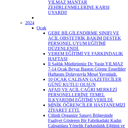
YILMAZ MANTAR
ZEHİRLENMELERİNE KARŞI
UYARDI!
2024
Ocak
GEBE BİLGİLENDİRME SINIFI VE
ACİL OBSTETRİK BAKIM DESTEK
PERSONEL UYUM EĞİTİMİ
DÜZENLENDİ.
VEREM EĞİTİMİ VE FARKINDALIK
HAFTASI
İl Sağlık Müdürümüz Dr. Yasin YILMAZ
7-14 Ocak Beyaz Baston Görme Engelliler
Haftasını Dolayısıyla Mesaj Yayınladı.
10 OCAK ÇALIŞAN GAZETECİLER
GÜNÜ KUTLU OLSUN
AFAD VE ACİL ÇAĞRI MERKEZİ
PERSONELLERİNE TEMEL
İLKYARDIM EĞİTİMİ VERİLDİ.
MİNİK ÖĞRENCİLER HASTANEMİZİ
ZİYARET ETTİ.
Çilimli Organize Sanayi Bölgesinde
Faaliyet Gösteren Bir Fabrikadaki Kadın
Çalışanlara Yönelik Farkındalık Eğitimi ve