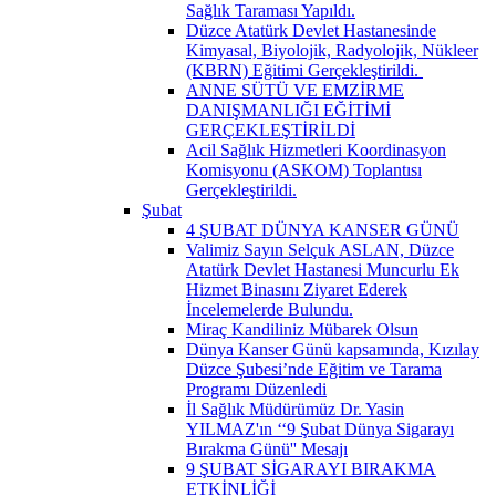
Sağlık Taraması Yapıldı.
Düzce Atatürk Devlet Hastanesinde
Kimyasal, Biyolojik, Radyolojik, Nükleer
(KBRN) Eğitimi Gerçekleştirildi. ​
ANNE SÜTÜ VE EMZİRME
DANIŞMANLIĞI EĞİTİMİ
GERÇEKLEŞTİRİLDİ
Acil Sağlık Hizmetleri Koordinasyon
Komisyonu (ASKOM) Toplantısı
Gerçekleştirildi.
Şubat
4 ŞUBAT DÜNYA KANSER GÜNÜ
Valimiz Sayın Selçuk ASLAN, Düzce
Atatürk Devlet Hastanesi Muncurlu Ek
Hizmet Binasını Ziyaret Ederek
İncelemelerde Bulundu.
Miraç Kandiliniz Mübarek Olsun
Dünya Kanser Günü kapsamında, Kızılay
Düzce Şubesi’nde Eğitim ve Tarama
Programı Düzenledi
İl Sağlık Müdürümüz Dr. Yasin
YILMAZ'ın ‘‘9 Şubat Dünya Sigarayı
Bırakma Günü'' Mesajı
9 ŞUBAT SİGARAYI BIRAKMA
ETKİNLİĞİ