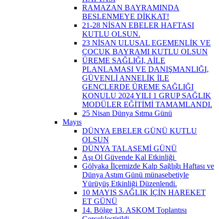
RAMAZAN BAYRAMINDA
BESLENMEYE DİKKAT!
21-28 NİSAN EBELER HAFTASI
KUTLU OLSUN.
23 NİSAN ULUSAL EGEMENLİK VE
ÇOCUK BAYRAMI KUTLU OLSUN
ÜREME SAĞLIĞI, AİLE
PLANLAMASI VE DANIŞMANLIĞI,
GÜVENLİ ANNELİK İLE
GENÇLERDE ÜREME SAĞLIĞI
KONULU 2024 YILI 1 GRUP SAĞLIK
MODÜLER EĞİTİMİ TAMAMLANDI.
25 Nisan Dünya Sıtma Günü
Mayıs
DÜNYA EBELER GÜNÜ KUTLU
OLSUN
DÜNYA TALASEMİ GÜNÜ
Aşı Ol Güvende Kal Etkinliği ​
Gölyaka İlçemizde Kalp Sağlığı Haftası ve
Dünya Astım Günü münasebetiyle
Yürüyüş Etkinliği Düzenlendi.
10 MAYIS SAĞLIK İÇİN HAREKET
ET GÜNÜ
14. Bölge 13. ASKOM Toplantısı
Gerçekleştirildi.