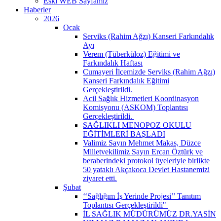
Eski WEB Sayfamız
Haberler
2026
Ocak
Serviks (Rahim Ağzı) Kanseri Farkındalık
Ayı
Verem (Tüberküloz) Eğitimi ve
Farkındalık Haftası
Cumayeri İlçemizde Serviks (Rahim Ağzı)
Kanseri Farkındalık Eğitimi
Gerçekleştirildi. ​
Acil Sağlık Hizmetleri Koordinasyon
Komisyonu (ASKOM) Toplantısı
Gerçekleştirildi. ​
SAĞLIKLI MENOPOZ OKULU
EĞİTİMLERİ BAŞLADI
Valimiz Sayın Mehmet Makas, Düzce
Milletvekilimiz Sayın Ercan Öztürk ve
beraberindeki protokol üyeleriyle birlikte
50 yataklı Akçakoca Devlet Hastanemizi
ziyaret etti.
Şubat
‘‘Sağlığım İş Yerinde Projesi’’ Tanıtım
Toplantısı Gerçekleştirildi" ​
İL SAĞLIK MÜDÜRÜMÜZ DR.YASİN