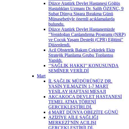
Düzce Atatürk Devlet Hastanesi Göğüs
Hastalıkları Uzmanı Dr. Salih ÖZENÇ, 9
Şubat Dünya Sigara Bırakma Günü
Münasebetiyle önemli açıklamalarda
bulundu.
Düzce Atatürk Devlet Hastanemizde
"Yenidoğan Canlandırma Programı (NRP)
ve Çocuk Yaşam Desteği (CPR) Eğitimi"
Düzenlendi.
Acil Obstetrik Bakım Çekirdek Ekip
Stratejik Planlama Grubu Toplantısı
Yapıldı.
‘’SAĞLIK HAKKI’’ KONUSUNDA
SEMİNER VERİLDİ
Mart
İL SAĞLIK MÜDÜRÜMÜZ DR.
YASİN YILMAZ'IN 1-7 MART
YEŞİLAY HAFTASI MESAJI
AKÇAKOCA DEVLET HASTANESİ
TEMEL ATMA TÖRENİ
GERÇEKLEŞTİRLDİ.
4 MART DÜNYA OBEZİTE GÜNÜ
AZİZİYE AİLE SAĞLIĞI
MERKEZİ’NİN AÇILIŞI
GERÇEKLEŞTİRİLDİ.