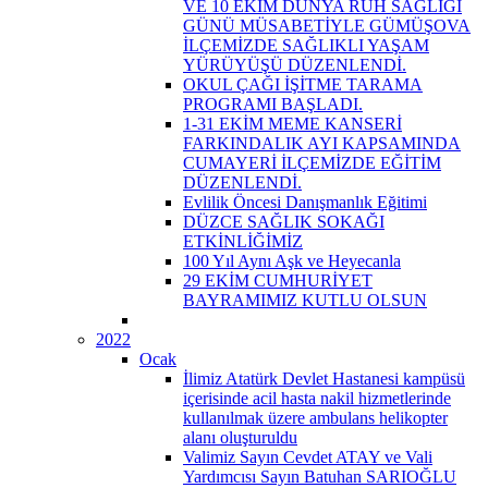
VE 10 EKİM DÜNYA RUH SAĞLIĞI
GÜNÜ MÜSABETİYLE GÜMÜŞOVA
İLÇEMİZDE SAĞLIKLI YAŞAM
YÜRÜYÜŞÜ DÜZENLENDİ.
OKUL ÇAĞI İŞİTME TARAMA
PROGRAMI BAŞLADI.
1-31 EKİM MEME KANSERİ
FARKINDALIK AYI KAPSAMINDA
CUMAYERİ İLÇEMİZDE EĞİTİM
DÜZENLENDİ.
Evlilik Öncesi Danışmanlık Eğitimi
DÜZCE SAĞLIK SOKAĞI
ETKİNLİĞİMİZ
100 Yıl Aynı Aşk ve Heyecanla
29 EKİM CUMHURİYET
BAYRAMIMIZ KUTLU OLSUN
2022
Ocak
İlimiz Atatürk Devlet Hastanesi kampüsü
içerisinde acil hasta nakil hizmetlerinde
kullanılmak üzere ambulans helikopter
alanı oluşturuldu
Valimiz Sayın Cevdet ATAY ve Vali
Yardımcısı Sayın Batuhan SARIOĞLU