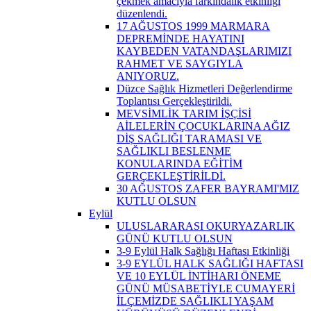
çekmek amacıyla farkındalık etkinliği
düzenlendi.
17 AĞUSTOS 1999 MARMARA
DEPREMİNDE HAYATINI
KAYBEDEN VATANDAŞLARIMIZI
RAHMET VE SAYGIYLA
ANIYORUZ.
Düzce Sağlık Hizmetleri Değerlendirme
Toplantısı Gerçekleştirildi.
MEVSİMLİK TARIM İŞÇİSİ
AİLELERİN ÇOCUKLARINA AĞIZ
DİŞ SAĞLIĞI TARAMASI VE
SAĞLIKLI BESLENME
KONULARINDA EĞİTİM
GERÇEKLEŞTİRİLDİ.
30 AĞUSTOS ZAFER BAYRAMI'MIZ
KUTLU OLSUN
Eylül
ULUSLARARASI OKURYAZARLIK
GÜNÜ KUTLU OLSUN
3-9 Eylül Halk Sağlığı Haftası Etkinliği
3-9 EYLÜL HALK SAĞLIĞI HAFTASI
VE 10 EYLÜL İNTİHARI ÖNEME
GÜNÜ MÜSABETİYLE CUMAYERİ
İLÇEMİZDE SAĞLIKLI YAŞAM