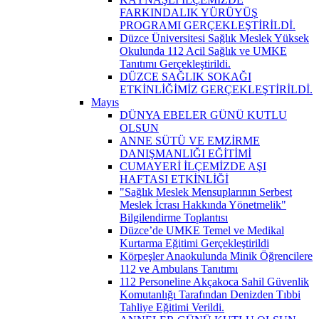
FARKINDALIK YÜRÜYÜŞ
PROGRAMI GERÇEKLEŞTİRİLDİ.
Düzce Üniversitesi Sağlık Meslek Yüksek
Okulunda 112 Acil Sağlık ve UMKE
Tanıtımı Gerçekleştirildi.
DÜZCE SAĞLIK SOKAĞI
ETKİNLİĞİMİZ GERÇEKLEŞTİRİLDİ.
Mayıs
DÜNYA EBELER GÜNÜ KUTLU
OLSUN
ANNE SÜTÜ VE EMZİRME
DANIŞMANLIĞI EĞİTİMİ
CUMAYERİ İLÇEMİZDE AŞI
HAFTASI ETKİNLİĞİ
"Sağlık Meslek Mensuplarının Serbest
Meslek İcrası Hakkında Yönetmelik"
Bilgilendirme Toplantısı
Düzce’de UMKE Temel ve Medikal
Kurtarma Eğitimi Gerçekleştirildi
Körpeşler Anaokulunda Minik Öğrencilere
112 ve Ambulans Tanıtımı
112 Personeline Akçakoca Sahil Güvenlik
Komutanlığı Tarafından Denizden Tıbbi
Tahliye Eğitimi Verildi.