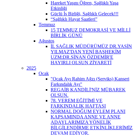
Hareket Yaşını Öğren, Sağlıklı Yaşa
Etkinliği
Güçlü İş Birliği, Sağlıklı Gelecek!!!
“Sağlıklı Hayat Saatleri”
Temmuz
15 TEMMUZ DEMOKRASİ VE MİLLİ
BİRLİK GÜNÜ
Ağustos
İL SAĞLIK MÜDÜRÜMÜZ DR.YASİN
YILMAZ'DAN YENİ BAŞHEKİM
UZM:DR.SİNAN ÖZDEMİR'E
HAYIRLI OLSUN ZİYARETİ
2025
Ocak
"Ocak Ayı Rahim Ağzı (Serviks) Kanseri
Farkındalık Ayı"
REGAİB KANDİLİ'NİZ MÜBAREK
OLSUN.
78. VEREM EĞİTİMİ VE
FARKINDALIK HAFTASI
NORMAL DOĞUM EYLEM PLANI
KAPSAMINDA ANNE VE ANNE
ADAYLARIMIZA YÖNELİK
BİLGİLENDİRME ETKİNLİKLERİMİZ
DEVAM EDİYOR.