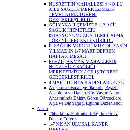
NUSRETTİN MAHALLESİ 4 NO’LU
AİLE SAĞLIĞI MERKEZİMİZİN
TEMEL ATMA TÖRENİ
GERÇEKLEŞTİRLDİ.
GÖLYAKA İLÇEMİZDE 112 ACİL
SAĞLIK HİZMETLERİ
İSTASYONUMUZUN TEMEL ATMA
TÖRENİ GERÇEKLEŞTİRİLDİ.
İL SAĞLIK MÜDÜRÜMÜZ DR.YASİN
YILMAZ’IN 1-7 MART DEPREM
HAFTASI MESAJI
FEVZİ ÇAKMAK MAHALLESİ 9
NO’LU AİLE SAĞLIĞI
MERKEZİMİZİN AÇILIŞ TÖRENİ
GERÇEKLEŞTİRİLDİ. ​
8 MART DÜNYA KADINLAR GÜNÜ
Akçakoca Osmaniye İlkokulu, Ayazlı
Anaokulu ve Dadalı Köy Yaşam Alanı
Anasınıfında Eğitim Gören Öğrencilere
Ağız ve Diş Sağlığı Eğitimi Düzenlendi.
Nisan
Tüberküloz Farkındalık Eğitimlerimiz
Devam Ediyor. ​
1-7 NİSAN ULUSAL KANER
HAFTASI