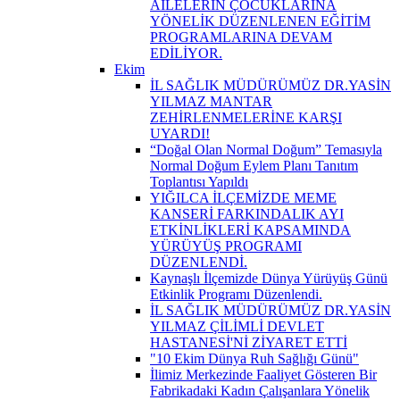
AİLELERİN ÇOCUKLARINA
YÖNELİK DÜZENLENEN EĞİTİM
PROGRAMLARINA DEVAM
EDİLİYOR.
Ekim
İL SAĞLIK MÜDÜRÜMÜZ DR.YASİN
YILMAZ MANTAR
ZEHİRLENMELERİNE KARŞI
UYARDI!
“Doğal Olan Normal Doğum” Temasıyla
Normal Doğum Eylem Planı Tanıtım
Toplantısı Yapıldı
YIĞILCA İLÇEMİZDE MEME
KANSERİ FARKINDALIK AYI
ETKİNLİKLERİ KAPSAMINDA
YÜRÜYÜŞ PROGRAMI
DÜZENLENDİ.
Kaynaşlı İlçemizde Dünya Yürüyüş Günü
Etkinlik Programı Düzenlendi.
İL SAĞLIK MÜDÜRÜMÜZ DR.YASİN
YILMAZ ÇİLİMLİ DEVLET
HASTANESİ'Nİ ZİYARET ETTİ
"10 Ekim Dünya Ruh Sağlığı Günü"
İlimiz Merkezinde Faaliyet Gösteren Bir
Fabrikadaki Kadın Çalışanlara Yönelik