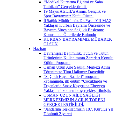
‘‘Medikal Kurtarma Eğitimi ve Saha
Tatbikatı’’ Gerçekleştirildi ​
19 Mayıs Atatürk'ü Anma, Gençlik ve
Spor Bayramınız Kutlu Olsun.
İl Sağlık Müdürümüz Dr. Yasin YILMAZ,
Yaklaşan Kurban Bayramı Öncesinde ve
Bayram Süresince Sağlıklı Beslenme
Konusunda Önerilerde Bulundu
KURBAN BAYRAMIMIZ MÜBAREK
OLSUN
Haziran
Davranışsal Bağımlılık, Tütün ve Tütün
Ürünlerinin Kullanımının Zararları Konulu
Eğitim Programı
Osman Uzun Aile Sağlığı Merkezi Açılış
Törenimize Tüm Halkımız Davetlidir
“Sağlıklı Hayat Saatleri” programı
kapsamında, ilk eğitim “Çocuklarda ve
Ergenlerde Sınav Kaygısına Ebeveyn
Yaklaşımı” konusu ile gerçekleştirilmiştir.
OSMAN UZUN AİLE SAĞLIĞI
MERKEZİMİZİN AÇILIŞ TÖRENİ
GERÇEKLEŞTİRİLDİ.
“Jandarma Teşkilatımızın 187. Kuruluş Yıl
Dönümü Ziyareti