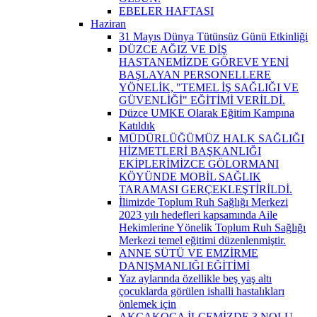
EBELER HAFTASI
Haziran
31 Mayıs Dünya Tütünsüz Günü Etkinliği
DÜZCE AĞIZ VE DİŞ
HASTANEMİZDE GÖREVE YENİ
BAŞLAYAN PERSONELLERE
YÖNELİK, "TEMEL İŞ SAĞLIĞI VE
GÜVENLİĞİ" EĞİTİMİ VERİLDİ.
Düzce UMKE Olarak Eğitim Kampına
Katıldık
MÜDÜRLÜĞÜMÜZ HALK SAĞLIĞI
HİZMETLERİ BAŞKANLIĞI
EKİPLERİMİZCE GÖLORMANI
KÖYÜNDE MOBİL SAĞLIK
TARAMASI GERÇEKLEŞTİRİLDİ.
İlimizde Toplum Ruh Sağlığı Merkezi
2023 yılı hedefleri kapsamında Aile
Hekimlerine Yönelik Toplum Ruh Sağlığı
Merkezi temel eğitimi düzenlenmiştir.
ANNE SÜTÜ VE EMZİRME
DANIŞMANLIĞI EĞİTİMİ
Yaz aylarında özellikle beş yaş altı
çocuklarda görülen ishalli hastalıkları
önlemek için
AKÇAKOCA İLÇEMİZDE 3 NOLU