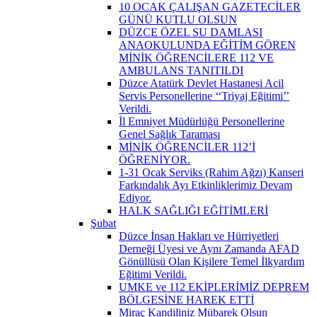
10 OCAK ÇALIŞAN GAZETECİLER
GÜNÜ KUTLU OLSUN
DÜZCE ÖZEL SU DAMLASI
ANAOKULUNDA EĞİTİM GÖREN
MİNİK ÖĞRENCİLERE 112 VE
AMBULANS TANITILDI
Düzce Atatürk Devlet Hastanesi Acil
Servis Personellerine ‘‘Triyaj Eğitimi’’
Verildi.
İl Emniyet Müdürlüğü Personellerine
Genel Sağlık Taraması
MİNİK ÖĞRENCİLER 112’İ
ÖĞRENİYOR.
1-31 Ocak Serviks (Rahim Ağzı) Kanseri
Farkındalık Ayı Etkinliklerimiz Devam
Ediyor.
HALK SAĞLIĞI EĞİTİMLERİ
Şubat
Düzce İnsan Hakları ve Hürriyetleri
Derneği Üyesi ve Aynı Zamanda AFAD
Gönüllüsü Olan Kişilere Temel İlkyardım
Eğitimi Verildi.
UMKE ve 112 EKİPLERİMİZ DEPREM
BÖLGESİNE HAREK ETTİ
Miraç Kandiliniz Mübarek Olsun