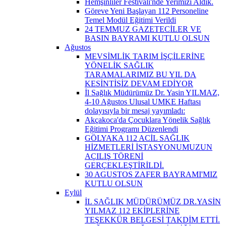
Hemşinliler Festivali'nde Yerimizi Aldık.
Göreve Yeni Başlayan 112 Personeline
Temel Modül Eğitimi Verildi
24 TEMMUZ GAZETECİLER VE
BASIN BAYRAMI KUTLU OLSUN
Ağustos
MEVSİMLİK TARIM İŞÇİLERİNE
YÖNELİK SAĞLIK
TARAMALARIMIZ BU YIL DA
KESİNTİSİZ DEVAM EDİYOR
İl Sağlık Müdürümüz Dr. Yasin YILMAZ,
4-10 Ağustos Ulusal UMKE Haftası
dolayısıyla bir mesaj yayımladı:
Akçakoca'da Çocuklara Yönelik Sağlık
Eğitimi Programı Düzenlendi
GÖLYAKA 112 ACİL SAĞLIK
HİZMETLERİ İSTASYONUMUZUN
AÇILIŞ TÖRENİ
GERÇEKLEŞTİRİLDİ.
30 AGUSTOS ZAFER BAYRAMI'MIZ
KUTLU OLSUN
Eylül
İL SAĞLIK MÜDÜRÜMÜZ DR.YASİN
YILMAZ 112 EKİPLERİNE
TEŞEKKÜR BELGESİ TAKDİM ETTİ.