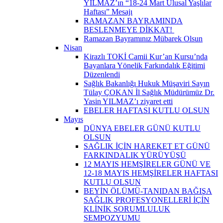
YILMAZ’ın “18-24 Mart Ulusal Yaşlılar
Haftası” Mesajı
RAMAZAN BAYRAMINDA
BESLENMEYE DİKKAT! ​
Ramazan Bayramınız Mübarek Olsun
Nisan
Kirazlı TOKİ Camii Kur’an Kursu’nda
Bayanlara Yönelik Farkındalık Eğitimi
Düzenlendi
Sağlık Bakanlığı Hukuk Müşaviri Sayın
Tülay ÇOKAN İl Sağlık Müdürümüz Dr.
Yasin YILMAZ’ı ziyaret etti
EBELER HAFTASI KUTLU OLSUN
Mayıs
DÜNYA EBELER GÜNÜ KUTLU
OLSUN
SAĞLIK İÇİN HAREKET ET GÜNÜ
FARKINDALIK YÜRÜYÜŞÜ
12 MAYIS HEMŞİRELER GÜNÜ VE
12-18 MAYIS HEMŞİRELER HAFTASI
KUTLU OLSUN
BEYİN ÖLÜMÜ-TANIDAN BAĞIŞA
SAĞLIK PROFESYONELLERİ İÇİN
KLİNİK SORUMLULUK
SEMPOZYUMU