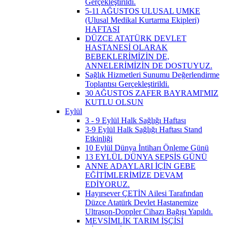
Gerçekleştirildi.
5-11 AĞUSTOS ULUSAL UMKE
(Ulusal Medikal Kurtarma Ekipleri)
HAFTASI
DÜZCE ATATÜRK DEVLET
HASTANESİ OLARAK
BEBEKLERİMİZİN DE,
ANNELERİMİZİN DE DOSTUYUZ.
Sağlık Hizmetleri Sunumu Değerlendirme
Toplantısı Gerçekleştirildi.
30 AĞUSTOS ZAFER BAYRAMI'MIZ
KUTLU OLSUN
Eylül
3 - 9 Eylül Halk Sağlığı Haftası
3-9 Eylül Halk Sağlığı Haftası Stand
Etkinliği
10 Eylül Dünya İntiharı Önleme Günü
13 EYLÜL DÜNYA SEPSİS GÜNÜ
ANNE ADAYLARI İÇİN GEBE
EĞİTİMLERİMİZE DEVAM
EDİYORUZ.
Hayırsever ÇETİN Ailesi Tarafından
Düzce Atatürk Devlet Hastanemize
Ultrason-Doppler Cihazı Bağışı Yapıldı.
MEVSİMLİK TARIM İŞÇİSİ