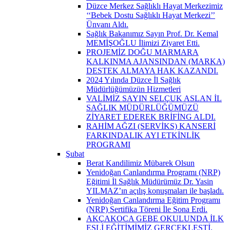
Düzce Merkez Sağlıklı Hayat Merkezimiz
‘‘Bebek Dostu Sağlıklı Hayat Merkezi’’
Ünvanı Aldı.
Sağlık Bakanımız Sayın Prof. Dr. Kemal
MEMİŞOĞLU İlimizi Ziyaret Etti.
PROJEMİZ DOĞU MARMARA
KALKINMA AJANSINDAN (MARKA)
DESTEK ALMAYA HAK KAZANDI.
2024 Yılında Düzce İl Sağlık
Müdürlüğümüzün Hizmetleri
VALİMİZ SAYIN SELÇUK ASLAN İL
SAĞLIK MÜDÜRLÜĞÜMÜZÜ
ZİYARET EDEREK BRİFİNG ALDI.
RAHİM AĞZI (SERVİKS) KANSERİ
FARKINDALIK AYI ETKİNLİK
PROGRAMI
Şubat
Berat Kandilimiz Mübarek Olsun
Yenidoğan Canlandırma Programı (NRP)
Eğitimi İl Sağlık Müdürümüz Dr. Yasin
YILMAZ’ın açılış konuşmaları ile başladı.
Yenidoğan Canlandırma Eğitim Programı
(NRP) Sertifika Töreni İle Sona Erdi.
AKÇAKOCA GEBE OKULUNDA İLK
EŞLİ EĞİTİMİMİZ GERÇEKLEŞTİ.