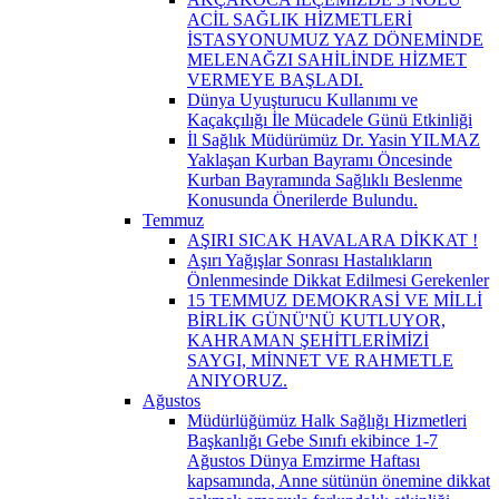
ACİL SAĞLIK HİZMETLERİ
İSTASYONUMUZ YAZ DÖNEMİNDE
MELENAĞZI SAHİLİNDE HİZMET
VERMEYE BAŞLADI.
Dünya Uyuşturucu Kullanımı ve
Kaçakçılığı İle Mücadele Günü Etkinliği
İl Sağlık Müdürümüz Dr. Yasin YILMAZ
Yaklaşan Kurban Bayramı Öncesinde
Kurban Bayramında Sağlıklı Beslenme
Konusunda Önerilerde Bulundu.
Temmuz
AŞIRI SICAK HAVALARA DİKKAT !
Aşırı Yağışlar Sonrası Hastalıkların
Önlenmesinde Dikkat Edilmesi Gerekenler
15 TEMMUZ DEMOKRASİ VE MİLLİ
BİRLİK GÜNÜ'NÜ KUTLUYOR,
KAHRAMAN ŞEHİTLERİMİZİ
SAYGI, MİNNET VE RAHMETLE
ANIYORUZ.
Ağustos
Müdürlüğümüz Halk Sağlığı Hizmetleri
Başkanlığı Gebe Sınıfı ekibince 1-7
Ağustos Dünya Emzirme Haftası
kapsamında, Anne sütünün önemine dikkat