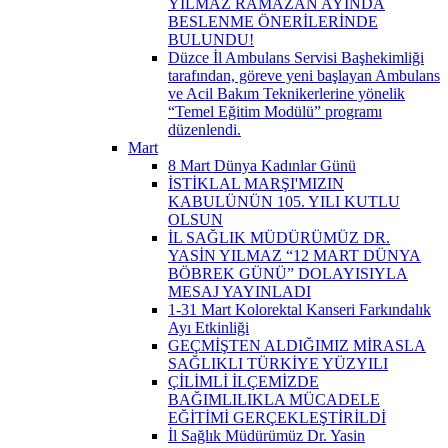
YILMAZ RAMAZAN AYINDA
BESLENME ÖNERİLERİNDE
BULUNDU!
Düzce İl Ambulans Servisi Başhekimliği
tarafından, göreve yeni başlayan Ambulans
ve Acil Bakım Teknikerlerine yönelik
“Temel Eğitim Modülü” programı
düzenlendi.
Mart
8 Mart Dünya Kadınlar Günü
İSTİKLAL MARŞI'MIZIN
KABULÜNÜN 105. YILI KUTLU
OLSUN
İL SAĞLIK MÜDÜRÜMÜZ DR.
YASİN YILMAZ “12 MART DÜNYA
BÖBREK GÜNÜ” DOLAYISIYLA
MESAJ YAYINLADI
1-31 Mart Kolorektal Kanseri Farkındalık
Ayı Etkinliği
GEÇMİŞTEN ALDIĞIMIZ MİRASLA
SAĞLIKLI TÜRKİYE YÜZYILI
ÇİLİMLİ İLÇEMİZDE
BAĞIMLILIKLA MÜCADELE
EĞİTİMİ GERÇEKLEŞTİRİLDİ
İl Sağlık Müdürümüz Dr. Yasin