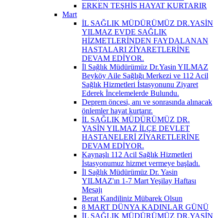
ERKEN TEŞHİS HAYAT KURTARIR
Mart
İL SAĞLIK MÜDÜRÜMÜZ DR.YASİN
YILMAZ EVDE SAĞLIK
HİZMETLERİNDEN FAYDALANAN
HASTALARI ZİYARETLERİNE
DEVAM EDİYOR.
İl Sağlık Müdürümüz Dr.Yasin YILMAZ
Beyköy Aile Sağlığı Merkezi ve 112 Acil
Sağlık Hizmetleri İstasyonunu Ziyaret
Ederek İncelemelerde Bulundu.
Deprem öncesi, anı ve sonrasında alınacak
önlemler hayat kurtarır.
İL SAĞLIK MÜDÜRÜMÜZ DR.
YASİN YILMAZ İLÇE DEVLET
HASTANELERİ ZİYARETLERİNE
DEVAM EDİYOR.
Kaynaşlı 112 Acil Sağlık Hizmetleri
İstasyonumuz hizmet vermeye başladı.
İl Sağlık Müdürümüz Dr. Yasin
YILMAZ'ın 1-7 Mart Yeşilay Haftası
Mesajı
Berat Kandiliniz Mübarek Olsun
8 MART DÜNYA KADINLAR GÜNÜ
İL SAĞLIK MÜDÜRÜMÜZ DR.YASİN