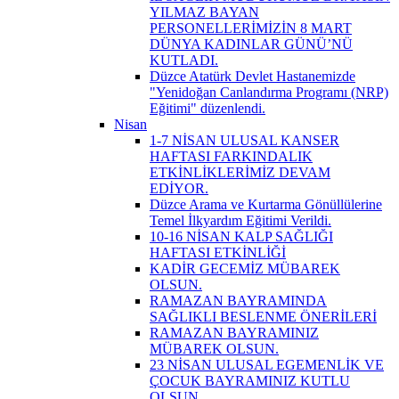
YILMAZ BAYAN
PERSONELLERİMİZİN 8 MART
DÜNYA KADINLAR GÜNÜ’NÜ
KUTLADI.
Düzce Atatürk Devlet Hastanemizde
"Yenidoğan Canlandırma Programı (NRP)
Eğitimi" düzenlendi.
Nisan
1-7 NİSAN ULUSAL KANSER
HAFTASI FARKINDALIK
ETKİNLİKLERİMİZ DEVAM
EDİYOR.
Düzce Arama ve Kurtarma Gönüllülerine
Temel İlkyardım Eğitimi Verildi.
10-16 NİSAN KALP SAĞLIĞI
HAFTASI ETKİNLİĞİ
KADİR GECEMİZ MÜBAREK
OLSUN.
RAMAZAN BAYRAMINDA
SAĞLIKLI BESLENME ÖNERİLERİ
RAMAZAN BAYRAMINIZ
MÜBAREK OLSUN.
23 NİSAN ULUSAL EGEMENLİK VE
ÇOCUK BAYRAMINIZ KUTLU
OLSUN.