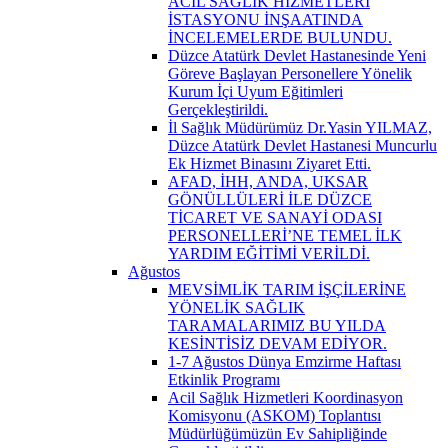
ACİL SAĞLIK HİZMETLERİ
İSTASYONU İNŞAATINDA
İNCELEMELERDE BULUNDU.
Düzce Atatürk Devlet Hastanesinde Yeni
Göreve Başlayan Personellere Yönelik
Kurum İçi Uyum Eğitimleri
Gerçekleştirildi.
İl Sağlık Müdürümüz Dr.Yasin YILMAZ,
Düzce Atatürk Devlet Hastanesi Muncurlu
Ek Hizmet Binasını Ziyaret Etti.
AFAD, İHH, ANDA, UKSAR
GÖNÜLLÜLERİ İLE DÜZCE
TİCARET VE SANAYİ ODASI
PERSONELLERİ’NE TEMEL İLK
YARDIM EĞİTİMİ VERİLDİ.
Ağustos
MEVSİMLİK TARIM İŞÇİLERİNE
YÖNELİK SAĞLIK
TARAMALARIMIZ BU YILDA
KESİNTİSİZ DEVAM EDİYOR.
1-7 Ağustos Dünya Emzirme Haftası
Etkinlik Programı
Acil Sağlık Hizmetleri Koordinasyon
Komisyonu (ASKOM) Toplantısı
Müdürlüğümüzün Ev Sahipliğinde