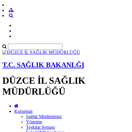
T.C. SAĞLIK BAKANLĞI
DÜZCE İL SAĞLIK
MÜDÜRLÜĞÜ
Kurumsal
Sağlık Müdürümüz
Yönetim
Teşkilat Şeması