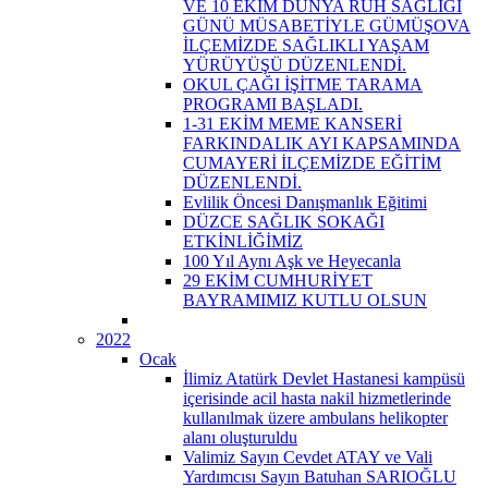
VE 10 EKİM DÜNYA RUH SAĞLIĞI
GÜNÜ MÜSABETİYLE GÜMÜŞOVA
İLÇEMİZDE SAĞLIKLI YAŞAM
YÜRÜYÜŞÜ DÜZENLENDİ.
OKUL ÇAĞI İŞİTME TARAMA
PROGRAMI BAŞLADI.
1-31 EKİM MEME KANSERİ
FARKINDALIK AYI KAPSAMINDA
CUMAYERİ İLÇEMİZDE EĞİTİM
DÜZENLENDİ.
Evlilik Öncesi Danışmanlık Eğitimi
DÜZCE SAĞLIK SOKAĞI
ETKİNLİĞİMİZ
100 Yıl Aynı Aşk ve Heyecanla
29 EKİM CUMHURİYET
BAYRAMIMIZ KUTLU OLSUN
2022
Ocak
İlimiz Atatürk Devlet Hastanesi kampüsü
içerisinde acil hasta nakil hizmetlerinde
kullanılmak üzere ambulans helikopter
alanı oluşturuldu
Valimiz Sayın Cevdet ATAY ve Vali
Yardımcısı Sayın Batuhan SARIOĞLU