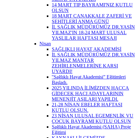
14 MART TIP BAYRAMI'NIZ KUTLU
OLSUN
18 MART ÇANAKKALE ZAFERİ VE
ŞEHİTLERİ ANMA GÜNÜ
İL SAĞLIK MÜDÜRÜMÜZ DR.YASİN
YILMAZ'IN 18-24 MART ULUSAL
YAŞLILAR HAFTASI MESAJI
Nisan
SAĞLIKLI HAYAT AKADEMİSİ
İL SAĞLIK MÜDÜRÜMÜZ DR.YASİN
YILMAZ MANTAR
ZEHİRLENMELERİNE KARŞI
UYARDI!
''Sağlıklı Hayat Akademisi” Eğitimleri
Başladı.
2025 YILINDA İLİMİZDEN HACCA
GİDECEK HACI ADAYLARININ
MENENJİT AŞILARI YAPILDI.
21-28 NİSAN EBELER HAFTASI
KUTLU OLSUN.
23 NİSAN ULUSAL EGEMENLİK VU
ÇOCUK BAYRAMI KUTLU OLSUN
Sağlıklı Hayat Akademisi (SAHA) Proje
Eğitimi
KAYNAŞLI İLÇEMİZDE