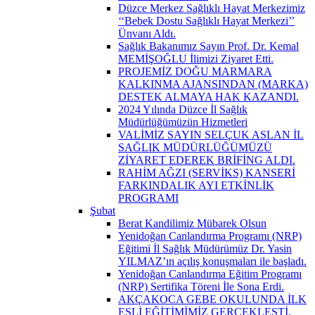
Düzce Merkez Sağlıklı Hayat Merkezimiz
‘‘Bebek Dostu Sağlıklı Hayat Merkezi’’
Ünvanı Aldı.
Sağlık Bakanımız Sayın Prof. Dr. Kemal
MEMİŞOĞLU İlimizi Ziyaret Etti.
PROJEMİZ DOĞU MARMARA
KALKINMA AJANSINDAN (MARKA)
DESTEK ALMAYA HAK KAZANDI.
2024 Yılında Düzce İl Sağlık
Müdürlüğümüzün Hizmetleri
VALİMİZ SAYIN SELÇUK ASLAN İL
SAĞLIK MÜDÜRLÜĞÜMÜZÜ
ZİYARET EDEREK BRİFİNG ALDI.
RAHİM AĞZI (SERVİKS) KANSERİ
FARKINDALIK AYI ETKİNLİK
PROGRAMI
Şubat
Berat Kandilimiz Mübarek Olsun
Yenidoğan Canlandırma Programı (NRP)
Eğitimi İl Sağlık Müdürümüz Dr. Yasin
YILMAZ’ın açılış konuşmaları ile başladı.
Yenidoğan Canlandırma Eğitim Programı
(NRP) Sertifika Töreni İle Sona Erdi.
AKÇAKOCA GEBE OKULUNDA İLK
EŞLİ EĞİTİMİMİZ GERÇEKLEŞTİ.