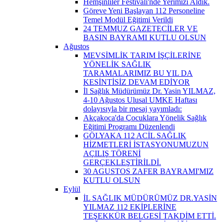
Hemşinliler Festivali'nde Yerimizi Aldık.
Göreve Yeni Başlayan 112 Personeline
Temel Modül Eğitimi Verildi
24 TEMMUZ GAZETECİLER VE
BASIN BAYRAMI KUTLU OLSUN
Ağustos
MEVSİMLİK TARIM İŞÇİLERİNE
YÖNELİK SAĞLIK
TARAMALARIMIZ BU YIL DA
KESİNTİSİZ DEVAM EDİYOR
İl Sağlık Müdürümüz Dr. Yasin YILMAZ,
4-10 Ağustos Ulusal UMKE Haftası
dolayısıyla bir mesaj yayımladı:
Akçakoca'da Çocuklara Yönelik Sağlık
Eğitimi Programı Düzenlendi
GÖLYAKA 112 ACİL SAĞLIK
HİZMETLERİ İSTASYONUMUZUN
AÇILIŞ TÖRENİ
GERÇEKLEŞTİRİLDİ.
30 AGUSTOS ZAFER BAYRAMI'MIZ
KUTLU OLSUN
Eylül
İL SAĞLIK MÜDÜRÜMÜZ DR.YASİN
YILMAZ 112 EKİPLERİNE
TEŞEKKÜR BELGESİ TAKDİM ETTİ.