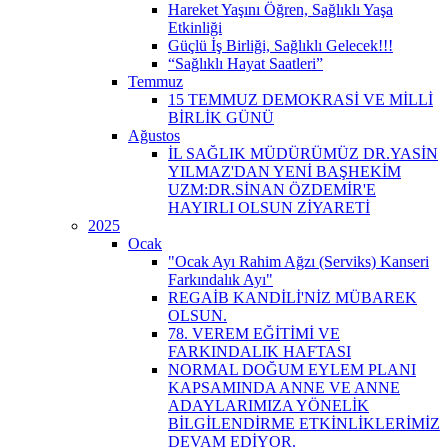
Hareket Yaşını Öğren, Sağlıklı Yaşa
Etkinliği
Güçlü İş Birliği, Sağlıklı Gelecek!!!
“Sağlıklı Hayat Saatleri”
Temmuz
15 TEMMUZ DEMOKRASİ VE MİLLİ
BİRLİK GÜNÜ
Ağustos
İL SAĞLIK MÜDÜRÜMÜZ DR.YASİN
YILMAZ'DAN YENİ BAŞHEKİM
UZM:DR.SİNAN ÖZDEMİR'E
HAYIRLI OLSUN ZİYARETİ
2025
Ocak
"Ocak Ayı Rahim Ağzı (Serviks) Kanseri
Farkındalık Ayı"
REGAİB KANDİLİ'NİZ MÜBAREK
OLSUN.
78. VEREM EĞİTİMİ VE
FARKINDALIK HAFTASI
NORMAL DOĞUM EYLEM PLANI
KAPSAMINDA ANNE VE ANNE
ADAYLARIMIZA YÖNELİK
BİLGİLENDİRME ETKİNLİKLERİMİZ
DEVAM EDİYOR.