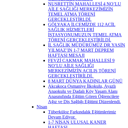
NUSRETTİN MAHALLESİ 4 NO’LU
AİLE SAĞLIĞI MERKEZİMİZİN
TEMEL ATMA TÖRENİ
GERÇEKLEŞTİRLDİ.
GÖLYAKA İLÇEMİZDE 112 ACİL
SAĞLIK HİZMETLERİ
İSTASYONUMUZUN TEMEL ATMA
TÖRENİ GERÇEKLEŞTİRİLDİ.
İL SAĞLIK MÜDÜRÜMÜZ DR.YASİN
YILMAZ’IN 1-7 MART DEPREM
HAFTASI MESAJI
FEVZİ ÇAKMAK MAHALLESİ 9
NO’LU AİLE SAĞLIĞI
MERKEZİMİZİN AÇILIŞ TÖRENİ
GERÇEKLEŞTİRİLDİ. ​
8 MART DÜNYA KADINLAR GÜNÜ
Akçakoca Osmaniye İlkokulu, Ayazlı
Anaokulu ve Dadalı Köy Yaşam Alanı
Anasınıfında Eğitim Gören Öğrencilere
Ağız ve Diş Sağlığı Eğitimi Düzenlendi.
Nisan
Tüberküloz Farkındalık Eğitimlerimiz
Devam Ediyor. ​
1-7 NİSAN ULUSAL KANER
HAFTASI