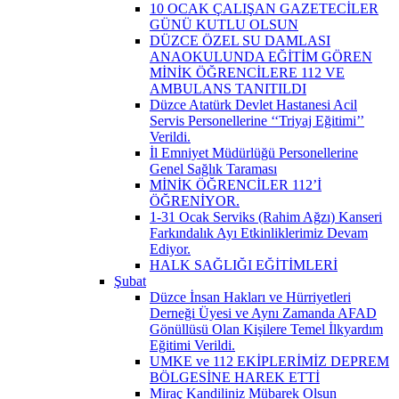
10 OCAK ÇALIŞAN GAZETECİLER
GÜNÜ KUTLU OLSUN
DÜZCE ÖZEL SU DAMLASI
ANAOKULUNDA EĞİTİM GÖREN
MİNİK ÖĞRENCİLERE 112 VE
AMBULANS TANITILDI
Düzce Atatürk Devlet Hastanesi Acil
Servis Personellerine ‘‘Triyaj Eğitimi’’
Verildi.
İl Emniyet Müdürlüğü Personellerine
Genel Sağlık Taraması
MİNİK ÖĞRENCİLER 112’İ
ÖĞRENİYOR.
1-31 Ocak Serviks (Rahim Ağzı) Kanseri
Farkındalık Ayı Etkinliklerimiz Devam
Ediyor.
HALK SAĞLIĞI EĞİTİMLERİ
Şubat
Düzce İnsan Hakları ve Hürriyetleri
Derneği Üyesi ve Aynı Zamanda AFAD
Gönüllüsü Olan Kişilere Temel İlkyardım
Eğitimi Verildi.
UMKE ve 112 EKİPLERİMİZ DEPREM
BÖLGESİNE HAREK ETTİ
Miraç Kandiliniz Mübarek Olsun