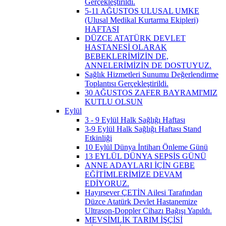
Gerçekleştirildi.
5-11 AĞUSTOS ULUSAL UMKE
(Ulusal Medikal Kurtarma Ekipleri)
HAFTASI
DÜZCE ATATÜRK DEVLET
HASTANESİ OLARAK
BEBEKLERİMİZİN DE,
ANNELERİMİZİN DE DOSTUYUZ.
Sağlık Hizmetleri Sunumu Değerlendirme
Toplantısı Gerçekleştirildi.
30 AĞUSTOS ZAFER BAYRAMI'MIZ
KUTLU OLSUN
Eylül
3 - 9 Eylül Halk Sağlığı Haftası
3-9 Eylül Halk Sağlığı Haftası Stand
Etkinliği
10 Eylül Dünya İntiharı Önleme Günü
13 EYLÜL DÜNYA SEPSİS GÜNÜ
ANNE ADAYLARI İÇİN GEBE
EĞİTİMLERİMİZE DEVAM
EDİYORUZ.
Hayırsever ÇETİN Ailesi Tarafından
Düzce Atatürk Devlet Hastanemize
Ultrason-Doppler Cihazı Bağışı Yapıldı.
MEVSİMLİK TARIM İŞÇİSİ