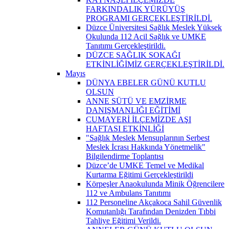
FARKINDALIK YÜRÜYÜŞ
PROGRAMI GERÇEKLEŞTİRİLDİ.
Düzce Üniversitesi Sağlık Meslek Yüksek
Okulunda 112 Acil Sağlık ve UMKE
Tanıtımı Gerçekleştirildi.
DÜZCE SAĞLIK SOKAĞI
ETKİNLİĞİMİZ GERÇEKLEŞTİRİLDİ.
Mayıs
DÜNYA EBELER GÜNÜ KUTLU
OLSUN
ANNE SÜTÜ VE EMZİRME
DANIŞMANLIĞI EĞİTİMİ
CUMAYERİ İLÇEMİZDE AŞI
HAFTASI ETKİNLİĞİ
"Sağlık Meslek Mensuplarının Serbest
Meslek İcrası Hakkında Yönetmelik"
Bilgilendirme Toplantısı
Düzce’de UMKE Temel ve Medikal
Kurtarma Eğitimi Gerçekleştirildi
Körpeşler Anaokulunda Minik Öğrencilere
112 ve Ambulans Tanıtımı
112 Personeline Akçakoca Sahil Güvenlik
Komutanlığı Tarafından Denizden Tıbbi
Tahliye Eğitimi Verildi.