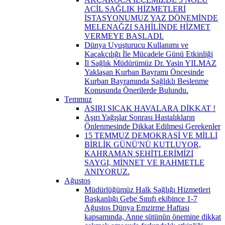
ACİL SAĞLIK HİZMETLERİ
İSTASYONUMUZ YAZ DÖNEMİNDE
MELENAĞZI SAHİLİNDE HİZMET
VERMEYE BAŞLADI.
Dünya Uyuşturucu Kullanımı ve
Kaçakçılığı İle Mücadele Günü Etkinliği
İl Sağlık Müdürümüz Dr. Yasin YILMAZ
Yaklaşan Kurban Bayramı Öncesinde
Kurban Bayramında Sağlıklı Beslenme
Konusunda Önerilerde Bulundu.
Temmuz
AŞIRI SICAK HAVALARA DİKKAT !
Aşırı Yağışlar Sonrası Hastalıkların
Önlenmesinde Dikkat Edilmesi Gerekenler
15 TEMMUZ DEMOKRASİ VE MİLLİ
BİRLİK GÜNÜ'NÜ KUTLUYOR,
KAHRAMAN ŞEHİTLERİMİZİ
SAYGI, MİNNET VE RAHMETLE
ANIYORUZ.
Ağustos
Müdürlüğümüz Halk Sağlığı Hizmetleri
Başkanlığı Gebe Sınıfı ekibince 1-7
Ağustos Dünya Emzirme Haftası
kapsamında, Anne sütünün önemine dikkat