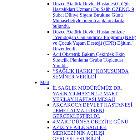
Düzce Atatürk Devlet Hastanesi Göğüs
Hastalıkları Uzmanı Dr. Salih ÖZENÇ, 9
Şubat Dünya Sigara Bırakma Günü
Münasebetiyle önemli açıklamalarda
bulundu.
Düzce Atatürk Devlet Hastanemizde
"Yenidoğan Canlandırma Programı (NRP)
ve Çocuk Yaşam Desteği (CPR) Eğitimi"
Düzenlendi.
Acil Obstetrik Bakım Çekirdek Ekip
Stratejik Planlama Grubu Toplantısı
Yapıldı.
‘’SAĞLIK HAKKI’’ KONUSUNDA
SEMİNER VERİLDİ
Mart
İL SAĞLIK MÜDÜRÜMÜZ DR.
YASİN YILMAZ'IN 1-7 MART
YEŞİLAY HAFTASI MESAJI
AKÇAKOCA DEVLET HASTANESİ
TEMEL ATMA TÖRENİ
GERÇEKLEŞTİRLDİ.
4 MART DÜNYA OBEZİTE GÜNÜ
AZİZİYE AİLE SAĞLIĞI
MERKEZİ’NİN AÇILIŞI
GERÇEKLEŞTİRİLDİ.