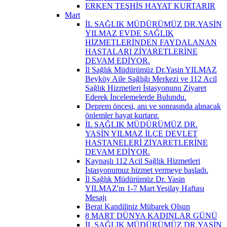
ERKEN TEŞHİS HAYAT KURTARIR
Mart
İL SAĞLIK MÜDÜRÜMÜZ DR.YASİN
YILMAZ EVDE SAĞLIK
HİZMETLERİNDEN FAYDALANAN
HASTALARI ZİYARETLERİNE
DEVAM EDİYOR.
İl Sağlık Müdürümüz Dr.Yasin YILMAZ
Beyköy Aile Sağlığı Merkezi ve 112 Acil
Sağlık Hizmetleri İstasyonunu Ziyaret
Ederek İncelemelerde Bulundu.
Deprem öncesi, anı ve sonrasında alınacak
önlemler hayat kurtarır.
İL SAĞLIK MÜDÜRÜMÜZ DR.
YASİN YILMAZ İLÇE DEVLET
HASTANELERİ ZİYARETLERİNE
DEVAM EDİYOR.
Kaynaşlı 112 Acil Sağlık Hizmetleri
İstasyonumuz hizmet vermeye başladı.
İl Sağlık Müdürümüz Dr. Yasin
YILMAZ'ın 1-7 Mart Yeşilay Haftası
Mesajı
Berat Kandiliniz Mübarek Olsun
8 MART DÜNYA KADINLAR GÜNÜ
İL SAĞLIK MÜDÜRÜMÜZ DR.YASİN