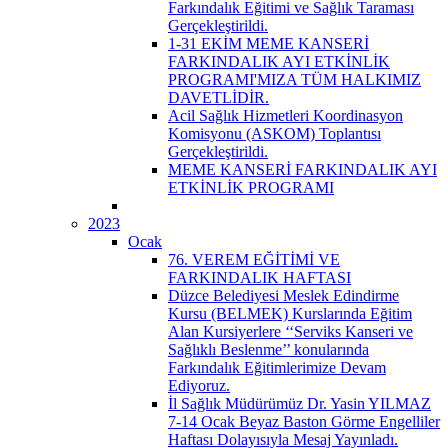
Farkındalık Eğitimi ve Sağlık Taraması
Gerçekleştirildi.
1-31 EKİM MEME KANSERİ
FARKINDALIK AYI ETKİNLİK
PROGRAMI'MIZA TÜM HALKIMIZ
DAVETLİDİR.
Acil Sağlık Hizmetleri Koordinasyon
Komisyonu (ASKOM) Toplantısı
Gerçekleştirildi.
MEME KANSERİ FARKINDALIK AYI
ETKİNLİK PROGRAMI
2023
Ocak
76. VEREM EĞİTİMİ VE
FARKINDALIK HAFTASI
Düzce Belediyesi Meslek Edindirme
Kursu (BELMEK) Kurslarında Eğitim
Alan Kursiyerlere ‘‘Serviks Kanseri ve
Sağlıklı Beslenme’’ konularında
Farkındalık Eğitimlerimize Devam
Ediyoruz.
İl Sağlık Müdürümüz Dr. Yasin YILMAZ
7-14 Ocak Beyaz Baston Görme Engelliler
Haftası Dolayısıyla Mesaj Yayınladı.