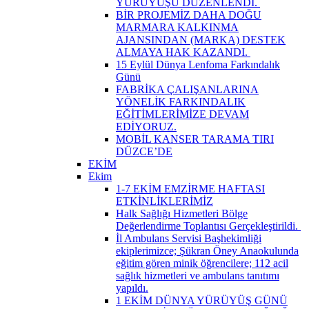
YÜRÜYÜŞÜ DÜZENLENDİ. ​
BİR PROJEMİZ DAHA DOĞU
MARMARA KALKINMA
AJANSINDAN (MARKA) DESTEK
ALMAYA HAK KAZANDI. ​
15 Eylül Dünya Lenfoma Farkındalık
Günü
FABRİKA ÇALIŞANLARINA
YÖNELİK FARKINDALIK
EĞİTİMLERİMİZE DEVAM
EDİYORUZ.
MOBİL KANSER TARAMA TIRI
DÜZCE’DE
EKİM
Ekim
1-7 EKİM EMZİRME HAFTASI
ETKİNLİKLERİMİZ
Halk Sağlığı Hizmetleri Bölge
Değerlendirme Toplantısı Gerçekleştirildi. ​
İl Ambulans Servisi Başhekimliği
ekiplerimizce; Şükran Öney Anaokulunda
eğitim gören minik öğrencilere; 112 acil
sağlık hizmetleri ve ambulans tanıtımı
yapıldı.
1 EKİM DÜNYA YÜRÜYÜŞ GÜNÜ