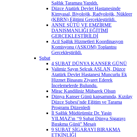
Sağlık Taraması Yapıldı.
Düzce Atatürk Devlet Hastanesinde
Kimyasal, Biyolojik, Radyolojik, Nükleer
(KBRN) Eğitimi Gerçekleştirildi. ​
ANNE SÜTÜ VE EMZİRME
DANIŞMANLIĞI EĞİTİMİ
GERÇEKLEŞTİRİLDİ
Acil Sağlık Hizmetleri Koordinasyon
Komisyonu (ASKOM) Toplantısı
Gerçekleştirildi.
Şubat
4 ŞUBAT DÜNYA KANSER GÜNÜ
Valimiz Sayın Selçuk ASLAN, Düzce
Atatürk Devlet Hastanesi Muncurlu Ek
Hizmet Binasını Ziyaret Ederek
İncelemelerde Bulundu.
Miraç Kandiliniz Mübarek Olsun
Dünya Kanser Günü kapsamında, Kızılay
Düzce Şubesi’nde Eğitim ve Tarama
Programı Düzenledi
İl Sağlık Müdürümüz Dr. Yasin
YILMAZ'ın ‘‘9 Şubat Dünya Sigarayı
Bırakma Günü'' Mesajı
9 ŞUBAT SİGARAYI BIRAKMA
ETKİNLİĞİ