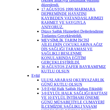
çekmek amacıyla farkındalık etkinliği
düzenlendi.
17 AĞUSTOS 1999 MARMARA
DEPREMİNDE HAYATINI
KAYBEDEN VATANDAŞLARIMIZI
RAHMET VE SAYGIYLA
ANIYORUZ.
Düzce Sağlık Hizmetleri Değerlendirme
Toplantısı Gerçekleştirildi.
MEVSİMLİK TARIM İŞÇİSİ
AİLELERİN ÇOCUKLARINA AĞIZ
DİŞ SAĞLIĞI TARAMASI VE
SAĞLIKLI BESLENME
KONULARINDA EĞİTİM
GERÇEKLEŞTİRİLDİ.
30 AĞUSTOS ZAFER BAYRAMI'MIZ
KUTLU OLSUN
Eylül
ULUSLARARASI OKURYAZARLIK
GÜNÜ KUTLU OLSUN
3-9 Eylül Halk Sağlığı Haftası Etkinliği
3-9 EYLÜL HALK SAĞLIĞI HAFTASI
VE 10 EYLÜL İNTİHARI ÖNEME
GÜNÜ MÜSABETİYLE CUMAYERİ
İLÇEMİZDE SAĞLIKLI YAŞAM