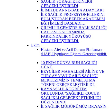
SAĞLIK SOKAĞI ETKİNLİĞİ
GERÇEKLEŞTİRİLDİ
İLİMİZDE ANNE-BABA ADAYLARI
İLE SAĞLIK PROFESYONELLERİNİ
BULUŞTURAN BEBEK AKADEMİSİ
EĞİTİMLERİ BAŞLADI…
ÇİLİMLİ İLÇEMİZDE HALK SAĞLIĞI
HAFTASI KAPSAMINDA
FARKINDALIK YÜRÜYÜŞÜ
GERÇEKLEŞTİRİLDİ.
Ekim
Hastane Afet ve Acil Durum Planlaması
(HAP) Uygulayıcı Eğitimi Gerçekleştirildi.
10 EKİM DÜNYA RUH SAĞLIĞI
GÜNÜ
BEYCİLER MAHALLESİ AİLİYE VE
TURGAY YAVUZ AİLE SAĞLIĞI
MERKEZİMİZİN TEMEL ATMA
TÖRENİ GERÇEKLEŞTİRİLDİ.
KAYNAŞLI İLKÖĞRETİM
OKULUNDA “SAĞLIKLI ÇOCUK,
SAĞLIKLI GELECEK” ETKİNLİĞİ
DÜZENLENDİ
İL SAĞLIK MÜDÜRÜMÜZ DR.YASİN