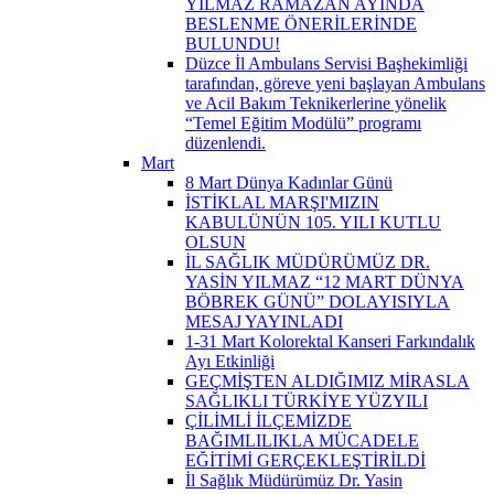
YILMAZ RAMAZAN AYINDA
BESLENME ÖNERİLERİNDE
BULUNDU!
Düzce İl Ambulans Servisi Başhekimliği
tarafından, göreve yeni başlayan Ambulans
ve Acil Bakım Teknikerlerine yönelik
“Temel Eğitim Modülü” programı
düzenlendi.
Mart
8 Mart Dünya Kadınlar Günü
İSTİKLAL MARŞI'MIZIN
KABULÜNÜN 105. YILI KUTLU
OLSUN
İL SAĞLIK MÜDÜRÜMÜZ DR.
YASİN YILMAZ “12 MART DÜNYA
BÖBREK GÜNÜ” DOLAYISIYLA
MESAJ YAYINLADI
1-31 Mart Kolorektal Kanseri Farkındalık
Ayı Etkinliği
GEÇMİŞTEN ALDIĞIMIZ MİRASLA
SAĞLIKLI TÜRKİYE YÜZYILI
ÇİLİMLİ İLÇEMİZDE
BAĞIMLILIKLA MÜCADELE
EĞİTİMİ GERÇEKLEŞTİRİLDİ
İl Sağlık Müdürümüz Dr. Yasin