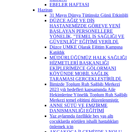
EBELER HAFTASI
Haziran
31 Mayıs Dünya Tütünsüz Günü Etkinliği
DÜZCE AĞIZ VE DİŞ
HASTANEMİZDE GÖREVE YENİ
BAŞLAYAN PERSONELLERE
YÖNELİK, "TEMEL İŞ SAĞLIĞI VE
GÜVENLİĞİ" EĞİTİMİ VERİLDİ.
Düzce UMKE Olarak Eğitim Kampına
Katıldık
MÜDÜRLÜĞÜMÜZ HALK SAĞLIĞI
HİZMETLERİ BAŞKANLIĞI
EKİPLERİMİZCE GÖLORMANI
KÖYÜNDE MOBİL SAĞLIK
TARAMASI GERÇEKLEŞTİRİLDİ.
İlimizde Toplum Ruh Sağlığı Merkezi
2023 yılı hedefleri kapsamında Aile
Hekimlerine Yönelik Toplum Ruh Sağlığı
Merkezi temel eğitimi düzenlenmiştir.
ANNE SÜTÜ VE EMZİRME
DANIŞMANLIĞI EĞİTİMİ
Yaz aylarında özellikle beş yaş altı
çocuklarda görülen ishalli hastalıkları
önlemek için
AKÇAKOCA İLÇEMİZDE 3 NOLU