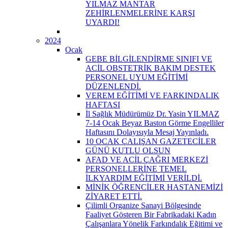
YILMAZ MANTAR
ZEHİRLENMELERİNE KARŞI
UYARDI!
2024
Ocak
GEBE BİLGİLENDİRME SINIFI VE
ACİL OBSTETRİK BAKIM DESTEK
PERSONEL UYUM EĞİTİMİ
DÜZENLENDİ.
VEREM EĞİTİMİ VE FARKINDALIK
HAFTASI
İl Sağlık Müdürümüz Dr. Yasin YILMAZ
7-14 Ocak Beyaz Baston Görme Engelliler
Haftasını Dolayısıyla Mesaj Yayınladı.
10 OCAK ÇALIŞAN GAZETECİLER
GÜNÜ KUTLU OLSUN
AFAD VE ACİL ÇAĞRI MERKEZİ
PERSONELLERİNE TEMEL
İLKYARDIM EĞİTİMİ VERİLDİ.
MİNİK ÖĞRENCİLER HASTANEMİZİ
ZİYARET ETTİ.
Çilimli Organize Sanayi Bölgesinde
Faaliyet Gösteren Bir Fabrikadaki Kadın
Çalışanlara Yönelik Farkındalık Eğitimi ve