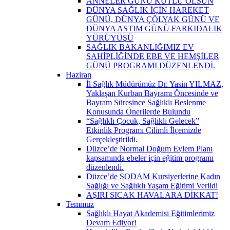
ANNELER GÜNÜ KUTLU OLSUN
DÜNYA SAĞLIK İÇİN HAREKET
GÜNÜ, DÜNYA ÇÖLYAK GÜNÜ VE
DÜNYA ASTIM GÜNÜ FARKIDALIK
YÜRÜYÜŞÜ
SAĞLIK BAKANLIĞIMIZ EV
SAHİPLİĞİNDE EBE VE HEMŞİLER
GÜNÜ PROGRAMI DÜZENLENDİ.
Haziran
İl Sağlık Müdürümüz Dr. Yasin YILMAZ,
Yaklaşan Kurban Bayramı Öncesinde ve
Bayram Süresince Sağlıklı Beslenme
Konusunda Önerilerde Bulundu
“Sağlıklı Çocuk, Sağlıklı Gelecek”
Etkinlik Programı Çilimli İlçemizde
Gerçekleştirildi.
Düzce’de Normal Doğum Eylem Planı
kapsamında ebeler için eğitim programı
düzenlendi.
Düzce’de SODAM Kursiyerlerine Kadın
Sağlığı ve Sağlıklı Yaşam Eğitimi Verildi
AŞIRI SICAK HAVALARA DİKKAT!
Temmuz
Sağlıklı Hayat Akademisi Eğitimlerimiz
Devam Ediyor!