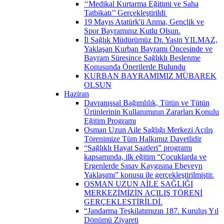
‘‘Medikal Kurtarma Eğitimi ve Saha
Tatbikatı’’ Gerçekleştirildi ​
19 Mayıs Atatürk'ü Anma, Gençlik ve
Spor Bayramınız Kutlu Olsun.
İl Sağlık Müdürümüz Dr. Yasin YILMAZ,
Yaklaşan Kurban Bayramı Öncesinde ve
Bayram Süresince Sağlıklı Beslenme
Konusunda Önerilerde Bulundu
KURBAN BAYRAMIMIZ MÜBAREK
OLSUN
Haziran
Davranışsal Bağımlılık, Tütün ve Tütün
Ürünlerinin Kullanımının Zararları Konulu
Eğitim Programı
Osman Uzun Aile Sağlığı Merkezi Açılış
Törenimize Tüm Halkımız Davetlidir
“Sağlıklı Hayat Saatleri” programı
kapsamında, ilk eğitim “Çocuklarda ve
Ergenlerde Sınav Kaygısına Ebeveyn
Yaklaşımı” konusu ile gerçekleştirilmiştir.
OSMAN UZUN AİLE SAĞLIĞI
MERKEZİMİZİN AÇILIŞ TÖRENİ
GERÇEKLEŞTİRİLDİ.
“Jandarma Teşkilatımızın 187. Kuruluş Yıl
Dönümü Ziyareti