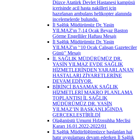
Düzce Atatürk Devlet Hastanesi kampüsü
içerisinde acil hasta nakilleri için
hazırlanan ambulans helikopter alanında
incelemelerde bulundu.
İl Sağlık Müdürümüz Dr. Yasin
YILMAZ'ın 7-14 Ocak Beyaz Baston
Görme Engelliler Haftası Mesajı
İl Sağlık Müdürümüz Dr. Yasin
YILMAZ'ın '‘10 Ocak Çalışan Gazeteciler
Günü’' Mesajı
İL SAĞLIK MÜDÜRÜMÜZ DR.
YASİN YILMAZ EVDE SAĞLIK
HİZMETLERİNDEN YARARLANAN
HASTALARI ZİYARETLERİNE
DEVAM EDİYOR.
BİRİNCİ BASAMAK SAĞLIK
HİZMETLERİ MAKRO PLANLAMA
TOPLANTISI İL SAĞLIK
MÜDÜRÜMÜZ DR. YASİN
YILMAZ’IN BAŞKANLIĞINDA
GERÇEKLEŞTİRİLDİ
Olağanüstü Umumi Hıfzıssıhha Meclisi
Kararı 16.01.2022-2022/01
İl Sağlık Müdürlüğümüzce başlatılan hal
hatır uygulaması devam ederken İl Sağlık