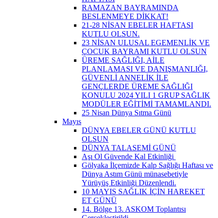
RAMAZAN BAYRAMINDA
BESLENMEYE DİKKAT!
21-28 NİSAN EBELER HAFTASI
KUTLU OLSUN.
23 NİSAN ULUSAL EGEMENLİK VE
ÇOCUK BAYRAMI KUTLU OLSUN
ÜREME SAĞLIĞI, AİLE
PLANLAMASI VE DANIŞMANLIĞI,
GÜVENLİ ANNELİK İLE
GENÇLERDE ÜREME SAĞLIĞI
KONULU 2024 YILI 1 GRUP SAĞLIK
MODÜLER EĞİTİMİ TAMAMLANDI.
25 Nisan Dünya Sıtma Günü
Mayıs
DÜNYA EBELER GÜNÜ KUTLU
OLSUN
DÜNYA TALASEMİ GÜNÜ
Aşı Ol Güvende Kal Etkinliği ​
Gölyaka İlçemizde Kalp Sağlığı Haftası ve
Dünya Astım Günü münasebetiyle
Yürüyüş Etkinliği Düzenlendi.
10 MAYIS SAĞLIK İÇİN HAREKET
ET GÜNÜ
14. Bölge 13. ASKOM Toplantısı
Gerçekleştirildi.