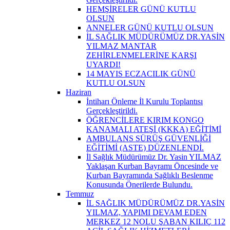
HEMŞİRELER GÜNÜ KUTLU
OLSUN
ANNELER GÜNÜ KUTLU OLSUN
İL SAĞLIK MÜDÜRÜMÜZ DR.YASİN
YILMAZ MANTAR
ZEHİRLENMELERİNE KARŞI
UYARDI!
14 MAYIS ECZACILIK GÜNÜ
KUTLU OLSUN
Haziran
İntiharı Önleme İl Kurulu Toplantısı
Gerçekleştirildi.
ÖĞRENCİLERE KIRIM KONGO
KANAMALI ATEŞİ (KKKA) EĞİTİMİ
AMBULANS SÜRÜŞ GÜVENLİĞİ
EĞİTİMİ (ASTE) DÜZENLENDİ.
İl Sağlık Müdürümüz Dr. Yasin YILMAZ
Yaklaşan Kurban Bayramı Öncesinde ve
Kurban Bayramında Sağlıklı Beslenme
Konusunda Önerilerde Bulundu.
Temmuz
İL SAĞLIK MÜDÜRÜMÜZ DR.YASİN
YILMAZ, YAPIMI DEVAM EDEN
MERKEZ 12 NOLU ŞABAN KILIÇ 112