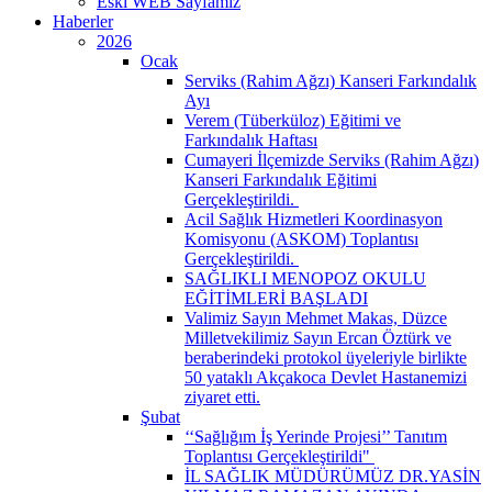
Eski WEB Sayfamız
Haberler
2026
Ocak
Serviks (Rahim Ağzı) Kanseri Farkındalık
Ayı
Verem (Tüberküloz) Eğitimi ve
Farkındalık Haftası
Cumayeri İlçemizde Serviks (Rahim Ağzı)
Kanseri Farkındalık Eğitimi
Gerçekleştirildi. ​
Acil Sağlık Hizmetleri Koordinasyon
Komisyonu (ASKOM) Toplantısı
Gerçekleştirildi. ​
SAĞLIKLI MENOPOZ OKULU
EĞİTİMLERİ BAŞLADI
Valimiz Sayın Mehmet Makas, Düzce
Milletvekilimiz Sayın Ercan Öztürk ve
beraberindeki protokol üyeleriyle birlikte
50 yataklı Akçakoca Devlet Hastanemizi
ziyaret etti.
Şubat
‘‘Sağlığım İş Yerinde Projesi’’ Tanıtım
Toplantısı Gerçekleştirildi" ​
İL SAĞLIK MÜDÜRÜMÜZ DR.YASİN