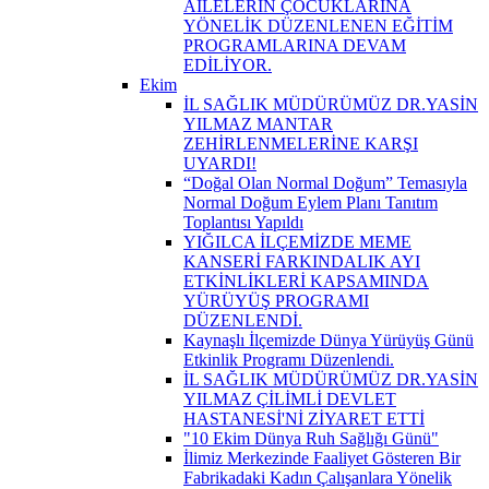
AİLELERİN ÇOCUKLARINA
YÖNELİK DÜZENLENEN EĞİTİM
PROGRAMLARINA DEVAM
EDİLİYOR.
Ekim
İL SAĞLIK MÜDÜRÜMÜZ DR.YASİN
YILMAZ MANTAR
ZEHİRLENMELERİNE KARŞI
UYARDI!
“Doğal Olan Normal Doğum” Temasıyla
Normal Doğum Eylem Planı Tanıtım
Toplantısı Yapıldı
YIĞILCA İLÇEMİZDE MEME
KANSERİ FARKINDALIK AYI
ETKİNLİKLERİ KAPSAMINDA
YÜRÜYÜŞ PROGRAMI
DÜZENLENDİ.
Kaynaşlı İlçemizde Dünya Yürüyüş Günü
Etkinlik Programı Düzenlendi.
İL SAĞLIK MÜDÜRÜMÜZ DR.YASİN
YILMAZ ÇİLİMLİ DEVLET
HASTANESİ'Nİ ZİYARET ETTİ
"10 Ekim Dünya Ruh Sağlığı Günü"
İlimiz Merkezinde Faaliyet Gösteren Bir
Fabrikadaki Kadın Çalışanlara Yönelik