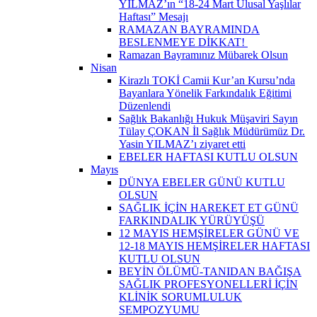
YILMAZ’ın “18-24 Mart Ulusal Yaşlılar
Haftası” Mesajı
RAMAZAN BAYRAMINDA
BESLENMEYE DİKKAT! ​
Ramazan Bayramınız Mübarek Olsun
Nisan
Kirazlı TOKİ Camii Kur’an Kursu’nda
Bayanlara Yönelik Farkındalık Eğitimi
Düzenlendi
Sağlık Bakanlığı Hukuk Müşaviri Sayın
Tülay ÇOKAN İl Sağlık Müdürümüz Dr.
Yasin YILMAZ’ı ziyaret etti
EBELER HAFTASI KUTLU OLSUN
Mayıs
DÜNYA EBELER GÜNÜ KUTLU
OLSUN
SAĞLIK İÇİN HAREKET ET GÜNÜ
FARKINDALIK YÜRÜYÜŞÜ
12 MAYIS HEMŞİRELER GÜNÜ VE
12-18 MAYIS HEMŞİRELER HAFTASI
KUTLU OLSUN
BEYİN ÖLÜMÜ-TANIDAN BAĞIŞA
SAĞLIK PROFESYONELLERİ İÇİN
KLİNİK SORUMLULUK
SEMPOZYUMU