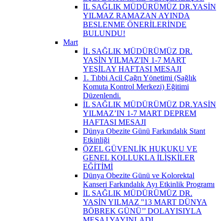
İL SAĞLIK MÜDÜRÜMÜZ DR.YASİN
YILMAZ RAMAZAN AYINDA
BESLENME ÖNERİLERİNDE
BULUNDU!
Mart
İL SAĞLIK MÜDÜRÜMÜZ DR.
YASİN YILMAZ'IN 1-7 MART
YEŞİLAY HAFTASI MESAJI
1. Tıbbi Acil Çağrı Yönetimi (Sağlık
Komuta Kontrol Merkezi) Eğitimi
Düzenlendi.
İL SAĞLIK MÜDÜRÜMÜZ DR.YASİN
YILMAZ’IN 1-7 MART DEPREM
HAFTASI MESAJI
Dünya Obezite Günü Farkındalık Stant
Etkinliği
ÖZEL GÜVENLİK HUKUKU VE
GENEL KOLLUKLA İLİŞKİLER
EĞİTİMİ
Dünya Obezite Günü ve Kolorektal
Kanseri Farkındalık Ayı Etkinlik Programı
İL SAĞLIK MÜDÜRÜMÜZ DR.
YASİN YILMAZ ''13 MART DÜNYA
BÖBREK GÜNÜ’’ DOLAYISIYLA
MESAJ YAYINLADI