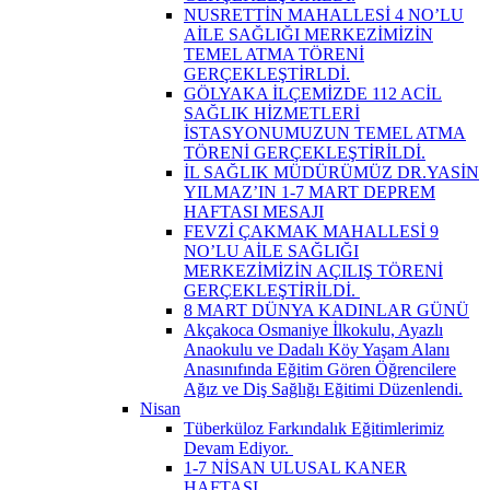
NUSRETTİN MAHALLESİ 4 NO’LU
AİLE SAĞLIĞI MERKEZİMİZİN
TEMEL ATMA TÖRENİ
GERÇEKLEŞTİRLDİ.
GÖLYAKA İLÇEMİZDE 112 ACİL
SAĞLIK HİZMETLERİ
İSTASYONUMUZUN TEMEL ATMA
TÖRENİ GERÇEKLEŞTİRİLDİ.
İL SAĞLIK MÜDÜRÜMÜZ DR.YASİN
YILMAZ’IN 1-7 MART DEPREM
HAFTASI MESAJI
FEVZİ ÇAKMAK MAHALLESİ 9
NO’LU AİLE SAĞLIĞI
MERKEZİMİZİN AÇILIŞ TÖRENİ
GERÇEKLEŞTİRİLDİ. ​
8 MART DÜNYA KADINLAR GÜNÜ
Akçakoca Osmaniye İlkokulu, Ayazlı
Anaokulu ve Dadalı Köy Yaşam Alanı
Anasınıfında Eğitim Gören Öğrencilere
Ağız ve Diş Sağlığı Eğitimi Düzenlendi.
Nisan
Tüberküloz Farkındalık Eğitimlerimiz
Devam Ediyor. ​
1-7 NİSAN ULUSAL KANER
HAFTASI