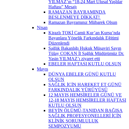
YILMAZ’ın “18-24 Mart Ulusal Yaşlılar
Haftası” Mesajı
RAMAZAN BAYRAMINDA
BESLENMEYE DİKKAT! ​
Ramazan Bayramınız Mübarek Olsun
Nisan
Kirazlı TOKİ Camii Kur’an Kursu’nda
Bayanlara Yönelik Farkındalık Eğitimi
Düzenlendi
Sağlık Bakanlığı Hukuk Müşaviri Sayın
Tülay ÇOKAN İl Sağlık Müdürümüz Dr.
Yasin YILMAZ’ı ziyaret etti
EBELER HAFTASI KUTLU OLSUN
Mayıs
DÜNYA EBELER GÜNÜ KUTLU
OLSUN
SAĞLIK İÇİN HAREKET ET GÜNÜ
FARKINDALIK YÜRÜYÜŞÜ
12 MAYIS HEMŞİRELER GÜNÜ VE
12-18 MAYIS HEMŞİRELER HAFTASI
KUTLU OLSUN
BEYİN ÖLÜMÜ-TANIDAN BAĞIŞA
SAĞLIK PROFESYONELLERİ İÇİN
KLİNİK SORUMLULUK
SEMPOZYUMU