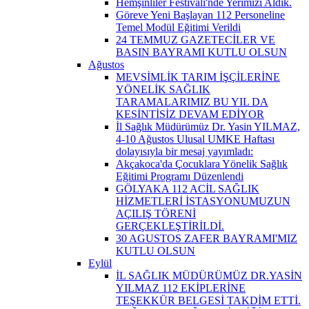
Hemşinliler Festivali'nde Yerimizi Aldık.
Göreve Yeni Başlayan 112 Personeline
Temel Modül Eğitimi Verildi
24 TEMMUZ GAZETECİLER VE
BASIN BAYRAMI KUTLU OLSUN
Ağustos
MEVSİMLİK TARIM İŞÇİLERİNE
YÖNELİK SAĞLIK
TARAMALARIMIZ BU YIL DA
KESİNTİSİZ DEVAM EDİYOR
İl Sağlık Müdürümüz Dr. Yasin YILMAZ,
4-10 Ağustos Ulusal UMKE Haftası
dolayısıyla bir mesaj yayımladı:
Akçakoca'da Çocuklara Yönelik Sağlık
Eğitimi Programı Düzenlendi
GÖLYAKA 112 ACİL SAĞLIK
HİZMETLERİ İSTASYONUMUZUN
AÇILIŞ TÖRENİ
GERÇEKLEŞTİRİLDİ.
30 AGUSTOS ZAFER BAYRAMI'MIZ
KUTLU OLSUN
Eylül
İL SAĞLIK MÜDÜRÜMÜZ DR.YASİN
YILMAZ 112 EKİPLERİNE
TEŞEKKÜR BELGESİ TAKDİM ETTİ.