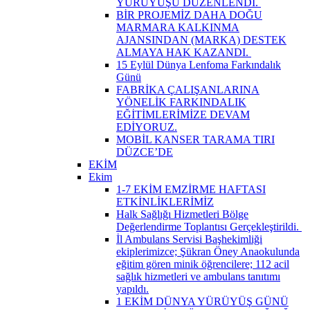
YÜRÜYÜŞÜ DÜZENLENDİ. ​
BİR PROJEMİZ DAHA DOĞU
MARMARA KALKINMA
AJANSINDAN (MARKA) DESTEK
ALMAYA HAK KAZANDI. ​
15 Eylül Dünya Lenfoma Farkındalık
Günü
FABRİKA ÇALIŞANLARINA
YÖNELİK FARKINDALIK
EĞİTİMLERİMİZE DEVAM
EDİYORUZ.
MOBİL KANSER TARAMA TIRI
DÜZCE’DE
EKİM
Ekim
1-7 EKİM EMZİRME HAFTASI
ETKİNLİKLERİMİZ
Halk Sağlığı Hizmetleri Bölge
Değerlendirme Toplantısı Gerçekleştirildi. ​
İl Ambulans Servisi Başhekimliği
ekiplerimizce; Şükran Öney Anaokulunda
eğitim gören minik öğrencilere; 112 acil
sağlık hizmetleri ve ambulans tanıtımı
yapıldı.
1 EKİM DÜNYA YÜRÜYÜŞ GÜNÜ