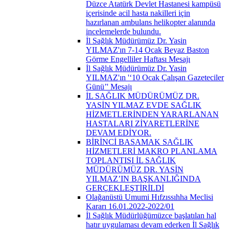
Düzce Atatürk Devlet Hastanesi kampüsü
içerisinde acil hasta nakilleri için
hazırlanan ambulans helikopter alanında
incelemelerde bulundu.
İl Sağlık Müdürümüz Dr. Yasin
YILMAZ'ın 7-14 Ocak Beyaz Baston
Görme Engelliler Haftası Mesajı
İl Sağlık Müdürümüz Dr. Yasin
YILMAZ'ın '‘10 Ocak Çalışan Gazeteciler
Günü’' Mesajı
İL SAĞLIK MÜDÜRÜMÜZ DR.
YASİN YILMAZ EVDE SAĞLIK
HİZMETLERİNDEN YARARLANAN
HASTALARI ZİYARETLERİNE
DEVAM EDİYOR.
BİRİNCİ BASAMAK SAĞLIK
HİZMETLERİ MAKRO PLANLAMA
TOPLANTISI İL SAĞLIK
MÜDÜRÜMÜZ DR. YASİN
YILMAZ’IN BAŞKANLIĞINDA
GERÇEKLEŞTİRİLDİ
Olağanüstü Umumi Hıfzıssıhha Meclisi
Kararı 16.01.2022-2022/01
İl Sağlık Müdürlüğümüzce başlatılan hal
hatır uygulaması devam ederken İl Sağlık