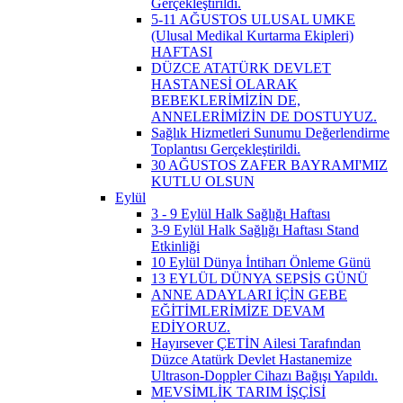
Gerçekleştirildi.
5-11 AĞUSTOS ULUSAL UMKE
(Ulusal Medikal Kurtarma Ekipleri)
HAFTASI
DÜZCE ATATÜRK DEVLET
HASTANESİ OLARAK
BEBEKLERİMİZİN DE,
ANNELERİMİZİN DE DOSTUYUZ.
Sağlık Hizmetleri Sunumu Değerlendirme
Toplantısı Gerçekleştirildi.
30 AĞUSTOS ZAFER BAYRAMI'MIZ
KUTLU OLSUN
Eylül
3 - 9 Eylül Halk Sağlığı Haftası
3-9 Eylül Halk Sağlığı Haftası Stand
Etkinliği
10 Eylül Dünya İntiharı Önleme Günü
13 EYLÜL DÜNYA SEPSİS GÜNÜ
ANNE ADAYLARI İÇİN GEBE
EĞİTİMLERİMİZE DEVAM
EDİYORUZ.
Hayırsever ÇETİN Ailesi Tarafından
Düzce Atatürk Devlet Hastanemize
Ultrason-Doppler Cihazı Bağışı Yapıldı.
MEVSİMLİK TARIM İŞÇİSİ