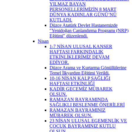
YILMAZ BAYAN
PERSONELLERİMİZİN 8 MART
DÜNYA KADINLAR GÜNÜ’NÜ
KUTLADI.
Düzce Atatürk Devlet Hastanemizde
"Yenidoğan Canlandırma Programı (NRP)
Eğitimi" düzenlendi.
Nisan
1-7 NİSAN ULUSAL KANSER
HAFTASI FARKINDALIK
ETKİNLİKLERİMİZ DEVAM
EDİYOR.
Düzce Arama ve Kurtarma Gönüllülerine
Temel İlkyardım Eğitimi Verildi.
10-16 NİSAN KALP SAĞLIĞI
HAFTASI ETKİNLİĞİ
KADİR GECEMİZ MÜBAREK
OLSUN.
RAMAZAN BAYRAMINDA
SAĞLIKLI BESLENME ÖNERİLERİ
RAMAZAN BAYRAMINIZ
MÜBAREK OLSUN.
23 NİSAN ULUSAL EGEMENLİK VE
ÇOCUK BAYRAMINIZ KUTLU
OLSUN.