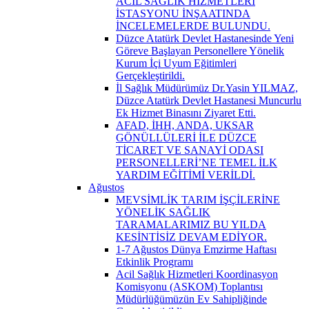
ACİL SAĞLIK HİZMETLERİ
İSTASYONU İNŞAATINDA
İNCELEMELERDE BULUNDU.
Düzce Atatürk Devlet Hastanesinde Yeni
Göreve Başlayan Personellere Yönelik
Kurum İçi Uyum Eğitimleri
Gerçekleştirildi.
İl Sağlık Müdürümüz Dr.Yasin YILMAZ,
Düzce Atatürk Devlet Hastanesi Muncurlu
Ek Hizmet Binasını Ziyaret Etti.
AFAD, İHH, ANDA, UKSAR
GÖNÜLLÜLERİ İLE DÜZCE
TİCARET VE SANAYİ ODASI
PERSONELLERİ’NE TEMEL İLK
YARDIM EĞİTİMİ VERİLDİ.
Ağustos
MEVSİMLİK TARIM İŞÇİLERİNE
YÖNELİK SAĞLIK
TARAMALARIMIZ BU YILDA
KESİNTİSİZ DEVAM EDİYOR.
1-7 Ağustos Dünya Emzirme Haftası
Etkinlik Programı
Acil Sağlık Hizmetleri Koordinasyon
Komisyonu (ASKOM) Toplantısı
Müdürlüğümüzün Ev Sahipliğinde