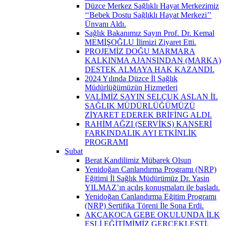
Düzce Merkez Sağlıklı Hayat Merkezimiz
‘‘Bebek Dostu Sağlıklı Hayat Merkezi’’
Ünvanı Aldı.
Sağlık Bakanımız Sayın Prof. Dr. Kemal
MEMİŞOĞLU İlimizi Ziyaret Etti.
PROJEMİZ DOĞU MARMARA
KALKINMA AJANSINDAN (MARKA)
DESTEK ALMAYA HAK KAZANDI.
2024 Yılında Düzce İl Sağlık
Müdürlüğümüzün Hizmetleri
VALİMİZ SAYIN SELÇUK ASLAN İL
SAĞLIK MÜDÜRLÜĞÜMÜZÜ
ZİYARET EDEREK BRİFİNG ALDI.
RAHİM AĞZI (SERVİKS) KANSERİ
FARKINDALIK AYI ETKİNLİK
PROGRAMI
Şubat
Berat Kandilimiz Mübarek Olsun
Yenidoğan Canlandırma Programı (NRP)
Eğitimi İl Sağlık Müdürümüz Dr. Yasin
YILMAZ’ın açılış konuşmaları ile başladı.
Yenidoğan Canlandırma Eğitim Programı
(NRP) Sertifika Töreni İle Sona Erdi.
AKÇAKOCA GEBE OKULUNDA İLK
EŞLİ EĞİTİMİMİZ GERÇEKLEŞTİ.