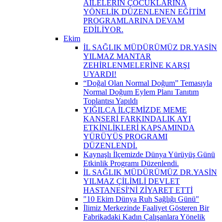
AİLELERİN ÇOCUKLARINA
YÖNELİK DÜZENLENEN EĞİTİM
PROGRAMLARINA DEVAM
EDİLİYOR.
Ekim
İL SAĞLIK MÜDÜRÜMÜZ DR.YASİN
YILMAZ MANTAR
ZEHİRLENMELERİNE KARŞI
UYARDI!
“Doğal Olan Normal Doğum” Temasıyla
Normal Doğum Eylem Planı Tanıtım
Toplantısı Yapıldı
YIĞILCA İLÇEMİZDE MEME
KANSERİ FARKINDALIK AYI
ETKİNLİKLERİ KAPSAMINDA
YÜRÜYÜŞ PROGRAMI
DÜZENLENDİ.
Kaynaşlı İlçemizde Dünya Yürüyüş Günü
Etkinlik Programı Düzenlendi.
İL SAĞLIK MÜDÜRÜMÜZ DR.YASİN
YILMAZ ÇİLİMLİ DEVLET
HASTANESİ'Nİ ZİYARET ETTİ
"10 Ekim Dünya Ruh Sağlığı Günü"
İlimiz Merkezinde Faaliyet Gösteren Bir
Fabrikadaki Kadın Çalışanlara Yönelik