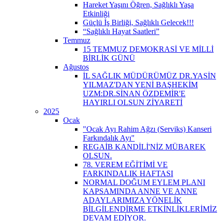
Hareket Yaşını Öğren, Sağlıklı Yaşa
Etkinliği
Güçlü İş Birliği, Sağlıklı Gelecek!!!
“Sağlıklı Hayat Saatleri”
Temmuz
15 TEMMUZ DEMOKRASİ VE MİLLİ
BİRLİK GÜNÜ
Ağustos
İL SAĞLIK MÜDÜRÜMÜZ DR.YASİN
YILMAZ'DAN YENİ BAŞHEKİM
UZM:DR.SİNAN ÖZDEMİR'E
HAYIRLI OLSUN ZİYARETİ
2025
Ocak
"Ocak Ayı Rahim Ağzı (Serviks) Kanseri
Farkındalık Ayı"
REGAİB KANDİLİ'NİZ MÜBAREK
OLSUN.
78. VEREM EĞİTİMİ VE
FARKINDALIK HAFTASI
NORMAL DOĞUM EYLEM PLANI
KAPSAMINDA ANNE VE ANNE
ADAYLARIMIZA YÖNELİK
BİLGİLENDİRME ETKİNLİKLERİMİZ
DEVAM EDİYOR.