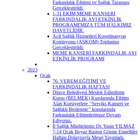
Farkındalık Eğitimi ve Sağlık Taraması
Gerçekleştirildi.
1-31 EKİM MEME KANSERİ
FARKINDALIK AYI ETKİNLİK
PROGRAMI'MIZA TÜM HALKIMIZ
DAVETLİDİR.
Acil Sağlık Hizmetleri Koordinasyon
Komisyonu (ASKOM) Toplantısı
Gerçekleştirildi.
MEME KANSERİ FARKINDALIK AYI
ETKİNLİK PROGRAMI
2023
Ocak
76. VEREM EĞİTİMİ VE
FARKINDALIK HAFTASI
Düzce Belediyesi Meslek Edindirme
Kursu (BELMEK) Kurslarında Eğitim
Alan Kursiyerlere ‘‘Serviks Kanseri ve
Sağlıklı Beslenme’’ konularında
Farkındalık Eğitimlerimize Devam
Ediyoruz.
İl Sağlık Müdürümüz Dr. Yasin YILMAZ
7-14 Ocak Beyaz Baston Görme Engelliler
Haftası Dolayısıyla Mesaj Yayınladı.