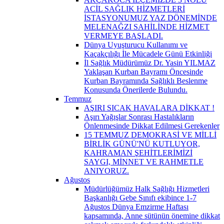
ACİL SAĞLIK HİZMETLERİ
İSTASYONUMUZ YAZ DÖNEMİNDE
MELENAĞZI SAHİLİNDE HİZMET
VERMEYE BAŞLADI.
Dünya Uyuşturucu Kullanımı ve
Kaçakçılığı İle Mücadele Günü Etkinliği
İl Sağlık Müdürümüz Dr. Yasin YILMAZ
Yaklaşan Kurban Bayramı Öncesinde
Kurban Bayramında Sağlıklı Beslenme
Konusunda Önerilerde Bulundu.
Temmuz
AŞIRI SICAK HAVALARA DİKKAT !
Aşırı Yağışlar Sonrası Hastalıkların
Önlenmesinde Dikkat Edilmesi Gerekenler
15 TEMMUZ DEMOKRASİ VE MİLLİ
BİRLİK GÜNÜ'NÜ KUTLUYOR,
KAHRAMAN ŞEHİTLERİMİZİ
SAYGI, MİNNET VE RAHMETLE
ANIYORUZ.
Ağustos
Müdürlüğümüz Halk Sağlığı Hizmetleri
Başkanlığı Gebe Sınıfı ekibince 1-7
Ağustos Dünya Emzirme Haftası
kapsamında, Anne sütünün önemine dikkat