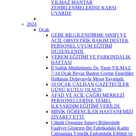
YILMAZ MANTAR
ZEHİRLENMELERİNE KARŞI
UYARDI!
2024
Ocak
GEBE BİLGİLENDİRME SINIFI VE
ACİL OBSTETRİK BAKIM DESTEK
PERSONEL UYUM EĞİTİMİ
DÜZENLENDİ.
VEREM EĞİTİMİ VE FARKINDALIK
HAFTASI
İl Sağlık Müdürümüz Dr. Yasin YILMAZ
7-14 Ocak Beyaz Baston Görme Engelliler
Haftasını Dolayısıyla Mesaj Yayınladı.
10 OCAK ÇALIŞAN GAZETECİLER
GÜNÜ KUTLU OLSUN
AFAD VE ACİL ÇAĞRI MERKEZİ
PERSONELLERİNE TEMEL
İLKYARDIM EĞİTİMİ VERİLDİ.
MİNİK ÖĞRENCİLER HASTANEMİZİ
ZİYARET ETTİ.
Çilimli Organize Sanayi Bölgesinde
Faaliyet Gösteren Bir Fabrikadaki Kadın
Çalışanlara Yönelik Farkındalık Eğitimi ve