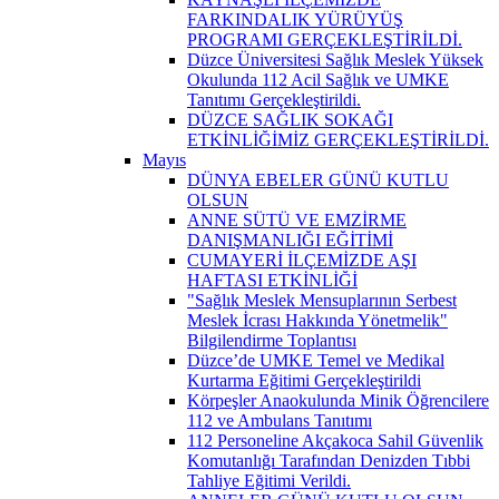
FARKINDALIK YÜRÜYÜŞ
PROGRAMI GERÇEKLEŞTİRİLDİ.
Düzce Üniversitesi Sağlık Meslek Yüksek
Okulunda 112 Acil Sağlık ve UMKE
Tanıtımı Gerçekleştirildi.
DÜZCE SAĞLIK SOKAĞI
ETKİNLİĞİMİZ GERÇEKLEŞTİRİLDİ.
Mayıs
DÜNYA EBELER GÜNÜ KUTLU
OLSUN
ANNE SÜTÜ VE EMZİRME
DANIŞMANLIĞI EĞİTİMİ
CUMAYERİ İLÇEMİZDE AŞI
HAFTASI ETKİNLİĞİ
"Sağlık Meslek Mensuplarının Serbest
Meslek İcrası Hakkında Yönetmelik"
Bilgilendirme Toplantısı
Düzce’de UMKE Temel ve Medikal
Kurtarma Eğitimi Gerçekleştirildi
Körpeşler Anaokulunda Minik Öğrencilere
112 ve Ambulans Tanıtımı
112 Personeline Akçakoca Sahil Güvenlik
Komutanlığı Tarafından Denizden Tıbbi
Tahliye Eğitimi Verildi.