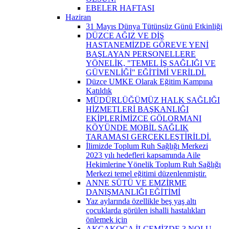
EBELER HAFTASI
Haziran
31 Mayıs Dünya Tütünsüz Günü Etkinliği
DÜZCE AĞIZ VE DİŞ
HASTANEMİZDE GÖREVE YENİ
BAŞLAYAN PERSONELLERE
YÖNELİK, "TEMEL İŞ SAĞLIĞI VE
GÜVENLİĞİ" EĞİTİMİ VERİLDİ.
Düzce UMKE Olarak Eğitim Kampına
Katıldık
MÜDÜRLÜĞÜMÜZ HALK SAĞLIĞI
HİZMETLERİ BAŞKANLIĞI
EKİPLERİMİZCE GÖLORMANI
KÖYÜNDE MOBİL SAĞLIK
TARAMASI GERÇEKLEŞTİRİLDİ.
İlimizde Toplum Ruh Sağlığı Merkezi
2023 yılı hedefleri kapsamında Aile
Hekimlerine Yönelik Toplum Ruh Sağlığı
Merkezi temel eğitimi düzenlenmiştir.
ANNE SÜTÜ VE EMZİRME
DANIŞMANLIĞI EĞİTİMİ
Yaz aylarında özellikle beş yaş altı
çocuklarda görülen ishalli hastalıkları
önlemek için
AKÇAKOCA İLÇEMİZDE 3 NOLU