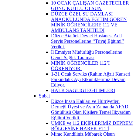
10 OCAK ÇALIŞAN GAZETECİLER
GÜNÜ KUTLU OLSUN
DÜZCE ÖZEL SU DAMLASI
ANAOKULUNDA EĞİTİM GÖREN
MİNİK ÖĞRENCİLERE 112 VE
AMBULANS TANITILDI
Düzce Atatürk Devlet Hastanesi Acil
Servis Personellerine ‘‘Triyaj Eğitimi’’
Verildi.
İl Emniyet Müdürlüğü Personellerine
Genel Sağlık Taraması
MİNİK ÖĞRENCİLER 112’İ
ÖĞRENİYOR.
1-31 Ocak Serviks (Rahim Ağzı) Kanseri
Farkındalık Ayı Etkinliklerimiz Devam
Ediyor.
HALK SAĞLIĞI EĞİTİMLERİ
Şubat
Düzce İnsan Hakları ve Hürriyetleri
Derneği Üyesi ve Aynı Zamanda AFAD
Gönüllüsü Olan Kişilere Temel İlkyardım
Eğitimi Verildi.
UMKE ve 112 EKİPLERİMİZ DEPREM
BÖLGESİNE HAREK ETTİ
Miraç Kandiliniz Mübarek Olsun