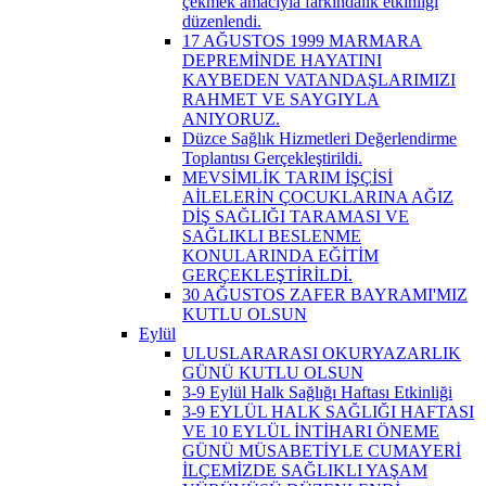
çekmek amacıyla farkındalık etkinliği
düzenlendi.
17 AĞUSTOS 1999 MARMARA
DEPREMİNDE HAYATINI
KAYBEDEN VATANDAŞLARIMIZI
RAHMET VE SAYGIYLA
ANIYORUZ.
Düzce Sağlık Hizmetleri Değerlendirme
Toplantısı Gerçekleştirildi.
MEVSİMLİK TARIM İŞÇİSİ
AİLELERİN ÇOCUKLARINA AĞIZ
DİŞ SAĞLIĞI TARAMASI VE
SAĞLIKLI BESLENME
KONULARINDA EĞİTİM
GERÇEKLEŞTİRİLDİ.
30 AĞUSTOS ZAFER BAYRAMI'MIZ
KUTLU OLSUN
Eylül
ULUSLARARASI OKURYAZARLIK
GÜNÜ KUTLU OLSUN
3-9 Eylül Halk Sağlığı Haftası Etkinliği
3-9 EYLÜL HALK SAĞLIĞI HAFTASI
VE 10 EYLÜL İNTİHARI ÖNEME
GÜNÜ MÜSABETİYLE CUMAYERİ
İLÇEMİZDE SAĞLIKLI YAŞAM