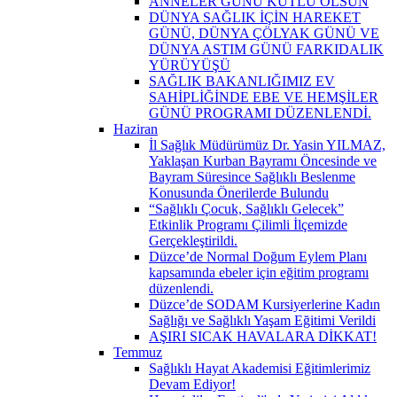
ANNELER GÜNÜ KUTLU OLSUN
DÜNYA SAĞLIK İÇİN HAREKET
GÜNÜ, DÜNYA ÇÖLYAK GÜNÜ VE
DÜNYA ASTIM GÜNÜ FARKIDALIK
YÜRÜYÜŞÜ
SAĞLIK BAKANLIĞIMIZ EV
SAHİPLİĞİNDE EBE VE HEMŞİLER
GÜNÜ PROGRAMI DÜZENLENDİ.
Haziran
İl Sağlık Müdürümüz Dr. Yasin YILMAZ,
Yaklaşan Kurban Bayramı Öncesinde ve
Bayram Süresince Sağlıklı Beslenme
Konusunda Önerilerde Bulundu
“Sağlıklı Çocuk, Sağlıklı Gelecek”
Etkinlik Programı Çilimli İlçemizde
Gerçekleştirildi.
Düzce’de Normal Doğum Eylem Planı
kapsamında ebeler için eğitim programı
düzenlendi.
Düzce’de SODAM Kursiyerlerine Kadın
Sağlığı ve Sağlıklı Yaşam Eğitimi Verildi
AŞIRI SICAK HAVALARA DİKKAT!
Temmuz
Sağlıklı Hayat Akademisi Eğitimlerimiz
Devam Ediyor!