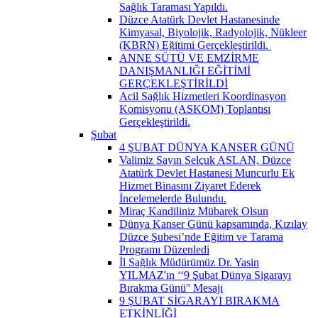
Sağlık Taraması Yapıldı.
Düzce Atatürk Devlet Hastanesinde
Kimyasal, Biyolojik, Radyolojik, Nükleer
(KBRN) Eğitimi Gerçekleştirildi. ​
ANNE SÜTÜ VE EMZİRME
DANIŞMANLIĞI EĞİTİMİ
GERÇEKLEŞTİRİLDİ
Acil Sağlık Hizmetleri Koordinasyon
Komisyonu (ASKOM) Toplantısı
Gerçekleştirildi.
Şubat
4 ŞUBAT DÜNYA KANSER GÜNÜ
Valimiz Sayın Selçuk ASLAN, Düzce
Atatürk Devlet Hastanesi Muncurlu Ek
Hizmet Binasını Ziyaret Ederek
İncelemelerde Bulundu.
Miraç Kandiliniz Mübarek Olsun
Dünya Kanser Günü kapsamında, Kızılay
Düzce Şubesi’nde Eğitim ve Tarama
Programı Düzenledi
İl Sağlık Müdürümüz Dr. Yasin
YILMAZ'ın ‘‘9 Şubat Dünya Sigarayı
Bırakma Günü'' Mesajı
9 ŞUBAT SİGARAYI BIRAKMA
ETKİNLİĞİ