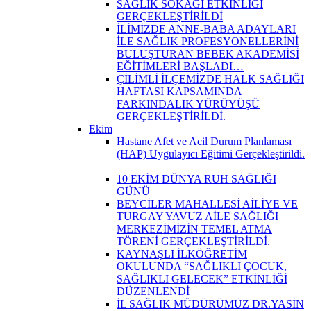
SAĞLIK SOKAĞI ETKİNLİĞİ
GERÇEKLEŞTİRİLDİ
İLİMİZDE ANNE-BABA ADAYLARI
İLE SAĞLIK PROFESYONELLERİNİ
BULUŞTURAN BEBEK AKADEMİSİ
EĞİTİMLERİ BAŞLADI…
ÇİLİMLİ İLÇEMİZDE HALK SAĞLIĞI
HAFTASI KAPSAMINDA
FARKINDALIK YÜRÜYÜŞÜ
GERÇEKLEŞTİRİLDİ.
Ekim
Hastane Afet ve Acil Durum Planlaması
(HAP) Uygulayıcı Eğitimi Gerçekleştirildi.
10 EKİM DÜNYA RUH SAĞLIĞI
GÜNÜ
BEYCİLER MAHALLESİ AİLİYE VE
TURGAY YAVUZ AİLE SAĞLIĞI
MERKEZİMİZİN TEMEL ATMA
TÖRENİ GERÇEKLEŞTİRİLDİ.
KAYNAŞLI İLKÖĞRETİM
OKULUNDA “SAĞLIKLI ÇOCUK,
SAĞLIKLI GELECEK” ETKİNLİĞİ
DÜZENLENDİ
İL SAĞLIK MÜDÜRÜMÜZ DR.YASİN