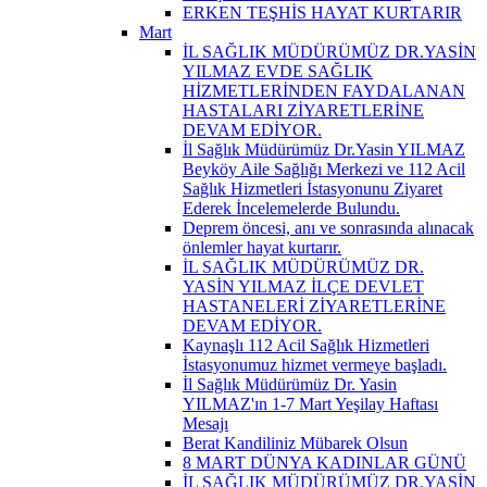
ERKEN TEŞHİS HAYAT KURTARIR
Mart
İL SAĞLIK MÜDÜRÜMÜZ DR.YASİN
YILMAZ EVDE SAĞLIK
HİZMETLERİNDEN FAYDALANAN
HASTALARI ZİYARETLERİNE
DEVAM EDİYOR.
İl Sağlık Müdürümüz Dr.Yasin YILMAZ
Beyköy Aile Sağlığı Merkezi ve 112 Acil
Sağlık Hizmetleri İstasyonunu Ziyaret
Ederek İncelemelerde Bulundu.
Deprem öncesi, anı ve sonrasında alınacak
önlemler hayat kurtarır.
İL SAĞLIK MÜDÜRÜMÜZ DR.
YASİN YILMAZ İLÇE DEVLET
HASTANELERİ ZİYARETLERİNE
DEVAM EDİYOR.
Kaynaşlı 112 Acil Sağlık Hizmetleri
İstasyonumuz hizmet vermeye başladı.
İl Sağlık Müdürümüz Dr. Yasin
YILMAZ'ın 1-7 Mart Yeşilay Haftası
Mesajı
Berat Kandiliniz Mübarek Olsun
8 MART DÜNYA KADINLAR GÜNÜ
İL SAĞLIK MÜDÜRÜMÜZ DR.YASİN