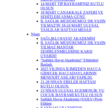
14 MART TIP BAYRAMI'NIZ KUTLU
OLSUN
18 MART ÇANAKKALE ZAFERİ VE
ŞEHİTLERİ ANMA GÜNÜ
İL SAĞLIK MÜDÜRÜMÜZ DR.YASİN
YILMAZ'IN 18-24 MART ULUSAL
YAŞLILAR HAFTASI MESAJI
Nisan
SAĞLIKLI HAYAT AKADEMİSİ
İL SAĞLIK MÜDÜRÜMÜZ DR.YASİN
YILMAZ MANTAR
ZEHİRLENMELERİNE KARŞI
UYARDI!
''Sağlıklı Hayat Akademisi” Eğitimleri
Başladı.
2025 YILINDA İLİMİZDEN HACCA
GİDECEK HACI ADAYLARININ
MENENJİT AŞILARI YAPILDI.
21-28 NİSAN EBELER HAFTASI
KUTLU OLSUN.
23 NİSAN ULUSAL EGEMENLİK VU
ÇOCUK BAYRAMI KUTLU OLSUN
Sağlıklı Hayat Akademisi (SAHA) Proje
Eğitimi
KAYNAŞLI İLÇEMİZDE