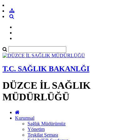
T.C. SAĞLIK BAKANLĞI
DÜZCE İL SAĞLIK
MÜDÜRLÜĞÜ
Kurumsal
Sağlık Müdürümüz
Yönetim
Teşkilat Şeması