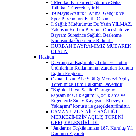
‘‘Medikal Kurtarma Eğitimi ve Saha
Tatbikatı’’ Gerçekleştirildi ​
19 Mayıs Atatürk'ü Anma, Gençlik ve
Spor Bayramınız Kutlu Olsun.
İl Sağlık Müdürümüz Dr. Yasin YILMAZ,
Yaklaşan Kurban Bayramı Öncesinde ve
Bayram Süresince Sağlıklı Beslenme
Konusunda Önerilerde Bulundu
KURBAN BAYRAMIMIZ MÜBAREK
OLSUN
Haziran
Davranışsal Bağımlılık, Tütün ve Tütün
Ürünlerinin Kullanımının Zararları Konulu
Eğitim Programı
Osman Uzun Aile Sağlığı Merkezi Açılış
Törenimize Tüm Halkımız Davetlidir
“Sağlıklı Hayat Saatleri” programı
kapsamında, ilk eğitim “Çocuklarda ve
Ergenlerde Sınav Kaygısına Ebeveyn
Yaklaşımı” konusu ile gerçekleştirilmiştir.
OSMAN UZUN AİLE SAĞLIĞI
MERKEZİMİZİN AÇILIŞ TÖRENİ
GERÇEKLEŞTİRİLDİ.
“Jandarma Teşkilatımızın 187. Kuruluş Yıl
Dönümü Ziyareti