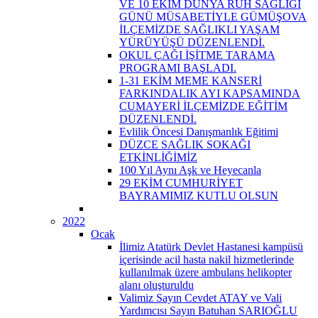
VE 10 EKİM DÜNYA RUH SAĞLIĞI
GÜNÜ MÜSABETİYLE GÜMÜŞOVA
İLÇEMİZDE SAĞLIKLI YAŞAM
YÜRÜYÜŞÜ DÜZENLENDİ.
OKUL ÇAĞI İŞİTME TARAMA
PROGRAMI BAŞLADI.
1-31 EKİM MEME KANSERİ
FARKINDALIK AYI KAPSAMINDA
CUMAYERİ İLÇEMİZDE EĞİTİM
DÜZENLENDİ.
Evlilik Öncesi Danışmanlık Eğitimi
DÜZCE SAĞLIK SOKAĞI
ETKİNLİĞİMİZ
100 Yıl Aynı Aşk ve Heyecanla
29 EKİM CUMHURİYET
BAYRAMIMIZ KUTLU OLSUN
2022
Ocak
İlimiz Atatürk Devlet Hastanesi kampüsü
içerisinde acil hasta nakil hizmetlerinde
kullanılmak üzere ambulans helikopter
alanı oluşturuldu
Valimiz Sayın Cevdet ATAY ve Vali
Yardımcısı Sayın Batuhan SARIOĞLU