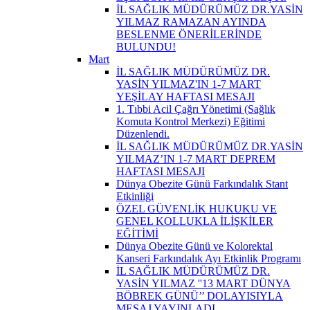
İL SAĞLIK MÜDÜRÜMÜZ DR.YASİN
YILMAZ RAMAZAN AYINDA
BESLENME ÖNERİLERİNDE
BULUNDU!
Mart
İL SAĞLIK MÜDÜRÜMÜZ DR.
YASİN YILMAZ'IN 1-7 MART
YEŞİLAY HAFTASI MESAJI
1. Tıbbi Acil Çağrı Yönetimi (Sağlık
Komuta Kontrol Merkezi) Eğitimi
Düzenlendi.
İL SAĞLIK MÜDÜRÜMÜZ DR.YASİN
YILMAZ’IN 1-7 MART DEPREM
HAFTASI MESAJI
Dünya Obezite Günü Farkındalık Stant
Etkinliği
ÖZEL GÜVENLİK HUKUKU VE
GENEL KOLLUKLA İLİŞKİLER
EĞİTİMİ
Dünya Obezite Günü ve Kolorektal
Kanseri Farkındalık Ayı Etkinlik Programı
İL SAĞLIK MÜDÜRÜMÜZ DR.
YASİN YILMAZ ''13 MART DÜNYA
BÖBREK GÜNÜ’’ DOLAYISIYLA
MESAJ YAYINLADI