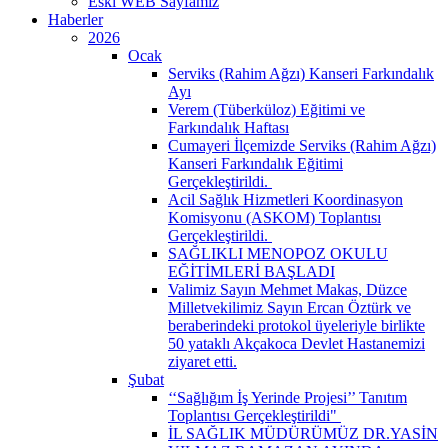
Eski WEB Sayfamız
Haberler
2026
Ocak
Serviks (Rahim Ağzı) Kanseri Farkındalık
Ayı
Verem (Tüberküloz) Eğitimi ve
Farkındalık Haftası
Cumayeri İlçemizde Serviks (Rahim Ağzı)
Kanseri Farkındalık Eğitimi
Gerçekleştirildi. ​
Acil Sağlık Hizmetleri Koordinasyon
Komisyonu (ASKOM) Toplantısı
Gerçekleştirildi. ​
SAĞLIKLI MENOPOZ OKULU
EĞİTİMLERİ BAŞLADI
Valimiz Sayın Mehmet Makas, Düzce
Milletvekilimiz Sayın Ercan Öztürk ve
beraberindeki protokol üyeleriyle birlikte
50 yataklı Akçakoca Devlet Hastanemizi
ziyaret etti.
Şubat
‘‘Sağlığım İş Yerinde Projesi’’ Tanıtım
Toplantısı Gerçekleştirildi" ​
İL SAĞLIK MÜDÜRÜMÜZ DR.YASİN