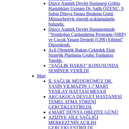
Düzce Atatürk Devlet Hastanesi Göğüs
Hastalıkları Uzmanı Dr. Salih ÖZENÇ, 9
Şubat Dünya Sigara Bırakma Günü
Münasebetiyle önemli açıklamalarda
bulundu.
Düzce Atatürk Devlet Hastanemizde
"Yenidoğan Canlandırma Programı (NRP)
ve Çocuk Yaşam Desteği (CPR) Eğitimi"
Düzenlendi.
Acil Obstetrik Bakım Çekirdek Ekip
Stratejik Planlama Grubu Toplantısı
Yapıldı.
‘’SAĞLIK HAKKI’’ KONUSUNDA
SEMİNER VERİLDİ
Mart
İL SAĞLIK MÜDÜRÜMÜZ DR.
YASİN YILMAZ'IN 1-7 MART
YEŞİLAY HAFTASI MESAJI
AKÇAKOCA DEVLET HASTANESİ
TEMEL ATMA TÖRENİ
GERÇEKLEŞTİRLDİ.
4 MART DÜNYA OBEZİTE GÜNÜ
AZİZİYE AİLE SAĞLIĞI
MERKEZİ’NİN AÇILIŞI
GERÇEKLEŞTİRİLDİ.