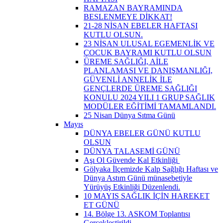
RAMAZAN BAYRAMINDA
BESLENMEYE DİKKAT!
21-28 NİSAN EBELER HAFTASI
KUTLU OLSUN.
23 NİSAN ULUSAL EGEMENLİK VE
ÇOCUK BAYRAMI KUTLU OLSUN
ÜREME SAĞLIĞI, AİLE
PLANLAMASI VE DANIŞMANLIĞI,
GÜVENLİ ANNELİK İLE
GENÇLERDE ÜREME SAĞLIĞI
KONULU 2024 YILI 1 GRUP SAĞLIK
MODÜLER EĞİTİMİ TAMAMLANDI.
25 Nisan Dünya Sıtma Günü
Mayıs
DÜNYA EBELER GÜNÜ KUTLU
OLSUN
DÜNYA TALASEMİ GÜNÜ
Aşı Ol Güvende Kal Etkinliği ​
Gölyaka İlçemizde Kalp Sağlığı Haftası ve
Dünya Astım Günü münasebetiyle
Yürüyüş Etkinliği Düzenlendi.
10 MAYIS SAĞLIK İÇİN HAREKET
ET GÜNÜ
14. Bölge 13. ASKOM Toplantısı
Gerçekleştirildi.