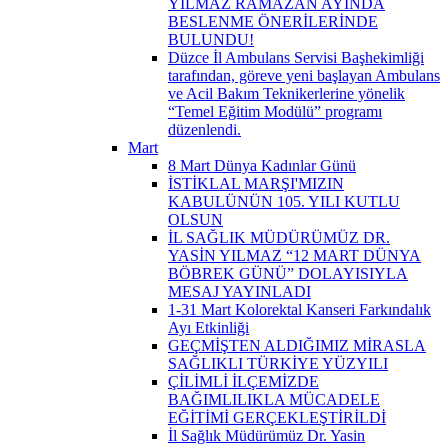
YILMAZ RAMAZAN AYINDA
BESLENME ÖNERİLERİNDE
BULUNDU!
Düzce İl Ambulans Servisi Başhekimliği
tarafından, göreve yeni başlayan Ambulans
ve Acil Bakım Teknikerlerine yönelik
“Temel Eğitim Modülü” programı
düzenlendi.
Mart
8 Mart Dünya Kadınlar Günü
İSTİKLAL MARŞI'MIZIN
KABULÜNÜN 105. YILI KUTLU
OLSUN
İL SAĞLIK MÜDÜRÜMÜZ DR.
YASİN YILMAZ “12 MART DÜNYA
BÖBREK GÜNÜ” DOLAYISIYLA
MESAJ YAYINLADI
1-31 Mart Kolorektal Kanseri Farkındalık
Ayı Etkinliği
GEÇMİŞTEN ALDIĞIMIZ MİRASLA
SAĞLIKLI TÜRKİYE YÜZYILI
ÇİLİMLİ İLÇEMİZDE
BAĞIMLILIKLA MÜCADELE
EĞİTİMİ GERÇEKLEŞTİRİLDİ
İl Sağlık Müdürümüz Dr. Yasin