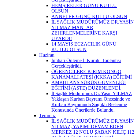
HEMŞİRELER GÜNÜ KUTLU
OLSUN
ANNELER GÜNÜ KUTLU OLSUN
İL SAĞLIK MÜDÜRÜMÜZ DR.YASİN
YILMAZ MANTAR
ZEHİRLENMELERİNE KARŞI
UYARDI!
14 MAYIS ECZACILIK GÜNÜ
KUTLU OLSUN
Haziran
İntiharı Önleme İl Kurulu Toplantısı
Gerçekleştirildi.
ÖĞRENCİLERE KIRIM KONGO
KANAMALI ATEŞİ (KKKA) EĞİTİMİ
AMBULANS SÜRÜŞ GÜVENLİĞİ
EĞİTİMİ (ASTE) DÜZENLENDİ.
İl Sağlık Müdürümüz Dr. Yasin YILMAZ
Yaklaşan Kurban Bayramı Öncesinde ve
Kurban Bayramında Sağlıklı Beslenme
Konusunda Önerilerde Bulundu.
Temmuz
İL SAĞLIK MÜDÜRÜMÜZ DR.YASİN
YILMAZ, YAPIMI DEVAM EDEN
MERKEZ 12 NOLU ŞABAN KILIÇ 112