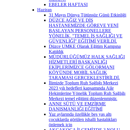
EBELER HAFTASI
Haziran
31 Mayıs Dünya Tütünsüz Günü Etkinliği
DÜZCE AĞIZ VE DİŞ
HASTANEMİZDE GÖREVE YENİ
BAŞLAYAN PERSONELLERE
YÖNELİK, "TEMEL İŞ SAĞLIĞI VE
GÜVENLİĞİ" EĞİTİMİ VERİLDİ.
Düzce UMKE Olarak Eğitim Kampına
Katıldık
MÜDÜRLÜĞÜMÜZ HALK SAĞLIĞI
HİZMETLERİ BAŞKANLIĞI
EKİPLERİMİZCE GÖLORMANI
KÖYÜNDE MOBİL SAĞLIK
TARAMASI GERÇEKLEŞTİRİLDİ.
İlimizde Toplum Ruh Sağlığı Merkezi
2023 yılı hedefleri kapsamında Aile
Hekimlerine Yönelik Toplum Ruh Sağlığı
Merkezi temel eğitimi düzenlenmiştir.
ANNE SÜTÜ VE EMZİRME
DANIŞMANLIĞI EĞİTİMİ
Yaz aylarında özellikle beş yaş altı
çocuklarda görülen ishalli hastalıkları
önlemek için
AKÇAKOCA İLÇEMİZDE 3 NOLU