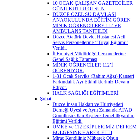
10 OCAK ÇALIŞAN GAZETECİLER
GÜNÜ KUTLU OLSUN
DÜZCE ÖZEL SU DAMLASI
ANAOKULUNDA EĞİTİM GÖREN
MİNİK ÖĞRENCİLERE 112 VE
AMBULANS TANITILDI
Düzce Atatürk Devlet Hastanesi Acil
Servis Personellerine ‘‘Triyaj Eğitimi’’
Verildi.
İl Emniyet Müdürlüğü Personellerine
Genel Sağlık Taraması
MİNİK ÖĞRENCİLER 112’İ
ÖĞRENİYOR.
1-31 Ocak Serviks (Rahim Ağzı) Kanseri
Farkındalık Ayı Etkinliklerimiz Devam
Ediyor.
HALK SAĞLIĞI EĞİTİMLERİ
Şubat
Düzce İnsan Hakları ve Hürriyetleri
Derneği Üyesi ve Aynı Zamanda AFAD
Gönüllüsü Olan Kişilere Temel İlkyardım
Eğitimi Verildi.
UMKE ve 112 EKİPLERİMİZ DEPREM
BÖLGESİNE HAREK ETTİ
Miraç Kandiliniz Mübarek Olsun