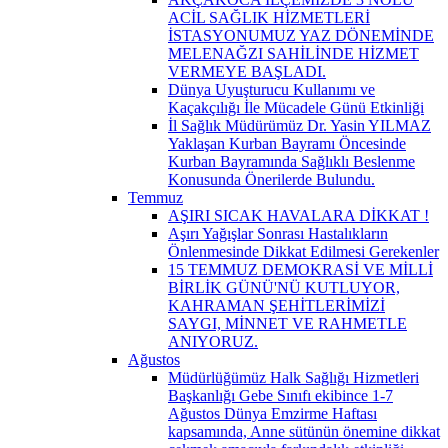
ACİL SAĞLIK HİZMETLERİ
İSTASYONUMUZ YAZ DÖNEMİNDE
MELENAĞZI SAHİLİNDE HİZMET
VERMEYE BAŞLADI.
Dünya Uyuşturucu Kullanımı ve
Kaçakçılığı İle Mücadele Günü Etkinliği
İl Sağlık Müdürümüz Dr. Yasin YILMAZ
Yaklaşan Kurban Bayramı Öncesinde
Kurban Bayramında Sağlıklı Beslenme
Konusunda Önerilerde Bulundu.
Temmuz
AŞIRI SICAK HAVALARA DİKKAT !
Aşırı Yağışlar Sonrası Hastalıkların
Önlenmesinde Dikkat Edilmesi Gerekenler
15 TEMMUZ DEMOKRASİ VE MİLLİ
BİRLİK GÜNÜ'NÜ KUTLUYOR,
KAHRAMAN ŞEHİTLERİMİZİ
SAYGI, MİNNET VE RAHMETLE
ANIYORUZ.
Ağustos
Müdürlüğümüz Halk Sağlığı Hizmetleri
Başkanlığı Gebe Sınıfı ekibince 1-7
Ağustos Dünya Emzirme Haftası
kapsamında, Anne sütünün önemine dikkat