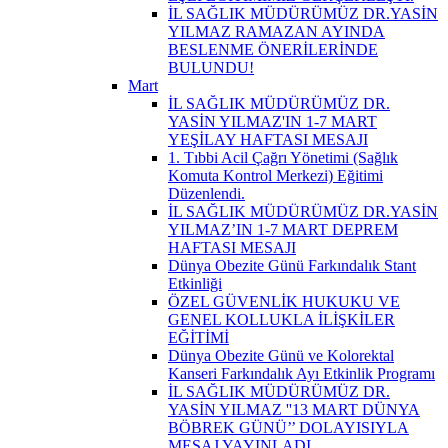
İL SAĞLIK MÜDÜRÜMÜZ DR.YASİN
YILMAZ RAMAZAN AYINDA
BESLENME ÖNERİLERİNDE
BULUNDU!
Mart
İL SAĞLIK MÜDÜRÜMÜZ DR.
YASİN YILMAZ'IN 1-7 MART
YEŞİLAY HAFTASI MESAJI
1. Tıbbi Acil Çağrı Yönetimi (Sağlık
Komuta Kontrol Merkezi) Eğitimi
Düzenlendi.
İL SAĞLIK MÜDÜRÜMÜZ DR.YASİN
YILMAZ’IN 1-7 MART DEPREM
HAFTASI MESAJI
Dünya Obezite Günü Farkındalık Stant
Etkinliği
ÖZEL GÜVENLİK HUKUKU VE
GENEL KOLLUKLA İLİŞKİLER
EĞİTİMİ
Dünya Obezite Günü ve Kolorektal
Kanseri Farkındalık Ayı Etkinlik Programı
İL SAĞLIK MÜDÜRÜMÜZ DR.
YASİN YILMAZ ''13 MART DÜNYA
BÖBREK GÜNÜ’’ DOLAYISIYLA
MESAJ YAYINLADI