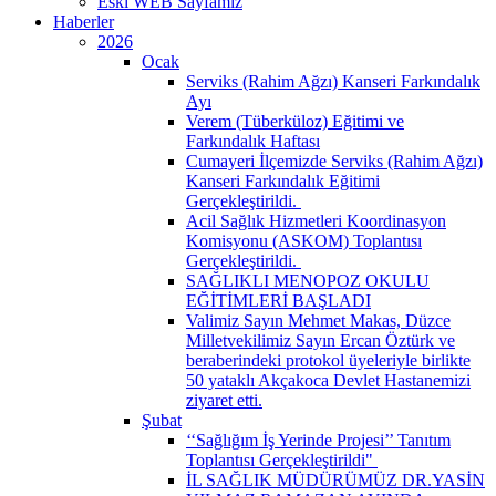
Eski WEB Sayfamız
Haberler
2026
Ocak
Serviks (Rahim Ağzı) Kanseri Farkındalık
Ayı
Verem (Tüberküloz) Eğitimi ve
Farkındalık Haftası
Cumayeri İlçemizde Serviks (Rahim Ağzı)
Kanseri Farkındalık Eğitimi
Gerçekleştirildi. ​
Acil Sağlık Hizmetleri Koordinasyon
Komisyonu (ASKOM) Toplantısı
Gerçekleştirildi. ​
SAĞLIKLI MENOPOZ OKULU
EĞİTİMLERİ BAŞLADI
Valimiz Sayın Mehmet Makas, Düzce
Milletvekilimiz Sayın Ercan Öztürk ve
beraberindeki protokol üyeleriyle birlikte
50 yataklı Akçakoca Devlet Hastanemizi
ziyaret etti.
Şubat
‘‘Sağlığım İş Yerinde Projesi’’ Tanıtım
Toplantısı Gerçekleştirildi" ​
İL SAĞLIK MÜDÜRÜMÜZ DR.YASİN