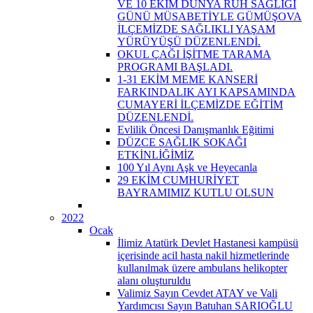
VE 10 EKİM DÜNYA RUH SAĞLIĞI
GÜNÜ MÜSABETİYLE GÜMÜŞOVA
İLÇEMİZDE SAĞLIKLI YAŞAM
YÜRÜYÜŞÜ DÜZENLENDİ.
OKUL ÇAĞI İŞİTME TARAMA
PROGRAMI BAŞLADI.
1-31 EKİM MEME KANSERİ
FARKINDALIK AYI KAPSAMINDA
CUMAYERİ İLÇEMİZDE EĞİTİM
DÜZENLENDİ.
Evlilik Öncesi Danışmanlık Eğitimi
DÜZCE SAĞLIK SOKAĞI
ETKİNLİĞİMİZ
100 Yıl Aynı Aşk ve Heyecanla
29 EKİM CUMHURİYET
BAYRAMIMIZ KUTLU OLSUN
2022
Ocak
İlimiz Atatürk Devlet Hastanesi kampüsü
içerisinde acil hasta nakil hizmetlerinde
kullanılmak üzere ambulans helikopter
alanı oluşturuldu
Valimiz Sayın Cevdet ATAY ve Vali
Yardımcısı Sayın Batuhan SARIOĞLU