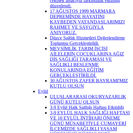
çekmek amacıyla farkındalık etkinliği
düzenlendi.
17 AĞUSTOS 1999 MARMARA
DEPREMİNDE HAYATINI
KAYBEDEN VATANDAŞLARIMIZI
RAHMET VE SAYGIYLA
ANIYORUZ.
Düzce Sağlık Hizmetleri Değerlendirme
Toplantısı Gerçekleştirildi.
MEVSİMLİK TARIM İŞÇİSİ
AİLELERİN ÇOCUKLARINA AĞIZ
DİŞ SAĞLIĞI TARAMASI VE
SAĞLIKLI BESLENME
KONULARINDA EĞİTİM
GERÇEKLEŞTİRİLDİ.
30 AĞUSTOS ZAFER BAYRAMI'MIZ
KUTLU OLSUN
Eylül
ULUSLARARASI OKURYAZARLIK
GÜNÜ KUTLU OLSUN
3-9 Eylül Halk Sağlığı Haftası Etkinliği
3-9 EYLÜL HALK SAĞLIĞI HAFTASI
VE 10 EYLÜL İNTİHARI ÖNEME
GÜNÜ MÜSABETİYLE CUMAYERİ
İLÇEMİZDE SAĞLIKLI YAŞAM