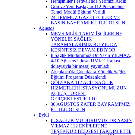
Hemşinliler Festivali'nde Yerimizi Aldık.
Göreve Yeni Başlayan 112 Personeline
Temel Modül Eğitimi Verildi
24 TEMMUZ GAZETECİLER VE
BASIN BAYRAMI KUTLU OLSUN
Ağustos
MEVSİMLİK TARIM İŞÇİLERİNE
YÖNELİK SAĞLIK
TARAMALARIMIZ BU YIL DA
KESİNTİSİZ DEVAM EDİYOR
İl Sağlık Müdürümüz Dr. Yasin YILMAZ,
4-10 Ağustos Ulusal UMKE Haftası
dolayısıyla bir mesaj yayımladı:
Akçakoca'da Çocuklara Yönelik Sağlık
Eğitimi Programı Düzenlendi
GÖLYAKA 112 ACİL SAĞLIK
HİZMETLERİ İSTASYONUMUZUN
AÇILIŞ TÖRENİ
GERÇEKLEŞTİRİLDİ.
30 AGUSTOS ZAFER BAYRAMI'MIZ
KUTLU OLSUN
Eylül
İL SAĞLIK MÜDÜRÜMÜZ DR.YASİN
YILMAZ 112 EKİPLERİNE
TEŞEKKÜR BELGESİ TAKDİM ETTİ.