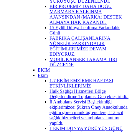
YÜRÜYÜŞÜ DÜZENLENDİ. ​
BİR PROJEMİZ DAHA DOĞU
MARMARA KALKINMA
AJANSINDAN (MARKA) DESTEK
ALMAYA HAK KAZANDI. ​
15 Eylül Dünya Lenfoma Farkındalık
Günü
FABRİKA ÇALIŞANLARINA
YÖNELİK FARKINDALIK
EĞİTİMLERİMİZE DEVAM
EDİYORUZ.
MOBİL KANSER TARAMA TIRI
DÜZCE’DE
EKİM
Ekim
1-7 EKİM EMZİRME HAFTASI
ETKİNLİKLERİMİZ
Halk Sağlığı Hizmetleri Bölge
Değerlendirme Toplantısı Gerçekleştirildi. ​
İl Ambulans Servisi Başhekimliği
ekiplerimizce; Şükran Öney Anaokulunda
eğitim gören minik öğrencilere; 112 acil
sağlık hizmetleri ve ambulans tanıtımı
yapıldı.
1 EKİM DÜNYA YÜRÜYÜŞ GÜNÜ