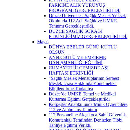
FARKINDALIK YÜRÜYÜŞ
PROGRAMI GERÇEKLEŞTİRİLDİ.
Düzce Üniversitesi Sağlık Meslek Yüksek
Okulunda 112 Acil Sağlık ve UMKE
Tanıtımı Gerçekleştirildi.
DÜZCE SAĞLIK SOKAĞI
ETKİNLİĞİMİZ GERÇEKLEŞTİRİLDİ.
Mayıs
DÜNYA EBELER GÜNÜ KUTLU
OLSUN
ANNE SÜTÜ VE EMZİRME
DANIŞMANLIĞI EĞİTİMİ
CUMAYERİ İLÇEMİZDE AŞI
HAFTASI ETKİNLİĞİ
"Sağlık Meslek Mensuplarının Serbest
Meslek İcrası Hakkında Yönetmelik"
Bilgilendirme Toplantısı
Düzce’de UMKE Temel ve Medikal
Kurtarma Eğitimi Gerçekleştirildi
Körpeşler Anaokulunda Minik Öğrencilere
112 ve Ambulans Tanıtımı
112 Personeline Akçakoca Sahil Güvenlik
Komutanlığı Tarafından Denizden Tıbbi
Tahliye Eğitimi Verildi.