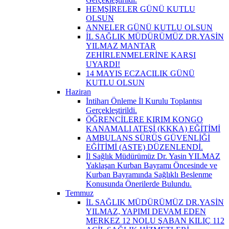
HEMŞİRELER GÜNÜ KUTLU
OLSUN
ANNELER GÜNÜ KUTLU OLSUN
İL SAĞLIK MÜDÜRÜMÜZ DR.YASİN
YILMAZ MANTAR
ZEHİRLENMELERİNE KARŞI
UYARDI!
14 MAYIS ECZACILIK GÜNÜ
KUTLU OLSUN
Haziran
İntiharı Önleme İl Kurulu Toplantısı
Gerçekleştirildi.
ÖĞRENCİLERE KIRIM KONGO
KANAMALI ATEŞİ (KKKA) EĞİTİMİ
AMBULANS SÜRÜŞ GÜVENLİĞİ
EĞİTİMİ (ASTE) DÜZENLENDİ.
İl Sağlık Müdürümüz Dr. Yasin YILMAZ
Yaklaşan Kurban Bayramı Öncesinde ve
Kurban Bayramında Sağlıklı Beslenme
Konusunda Önerilerde Bulundu.
Temmuz
İL SAĞLIK MÜDÜRÜMÜZ DR.YASİN
YILMAZ, YAPIMI DEVAM EDEN
MERKEZ 12 NOLU ŞABAN KILIÇ 112