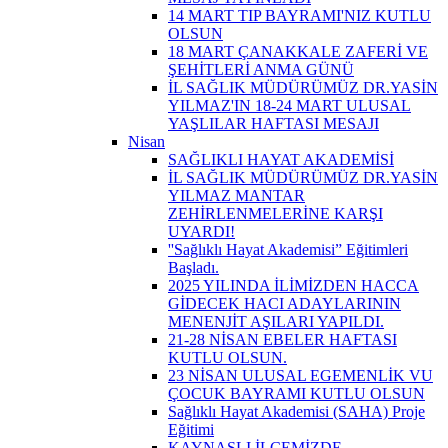
14 MART TIP BAYRAMI'NIZ KUTLU
OLSUN
18 MART ÇANAKKALE ZAFERİ VE
ŞEHİTLERİ ANMA GÜNÜ
İL SAĞLIK MÜDÜRÜMÜZ DR.YASİN
YILMAZ'IN 18-24 MART ULUSAL
YAŞLILAR HAFTASI MESAJI
Nisan
SAĞLIKLI HAYAT AKADEMİSİ
İL SAĞLIK MÜDÜRÜMÜZ DR.YASİN
YILMAZ MANTAR
ZEHİRLENMELERİNE KARŞI
UYARDI!
''Sağlıklı Hayat Akademisi” Eğitimleri
Başladı.
2025 YILINDA İLİMİZDEN HACCA
GİDECEK HACI ADAYLARININ
MENENJİT AŞILARI YAPILDI.
21-28 NİSAN EBELER HAFTASI
KUTLU OLSUN.
23 NİSAN ULUSAL EGEMENLİK VU
ÇOCUK BAYRAMI KUTLU OLSUN
Sağlıklı Hayat Akademisi (SAHA) Proje
Eğitimi
KAYNAŞLI İLÇEMİZDE