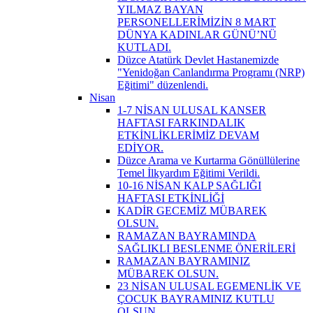
YILMAZ BAYAN
PERSONELLERİMİZİN 8 MART
DÜNYA KADINLAR GÜNÜ’NÜ
KUTLADI.
Düzce Atatürk Devlet Hastanemizde
"Yenidoğan Canlandırma Programı (NRP)
Eğitimi" düzenlendi.
Nisan
1-7 NİSAN ULUSAL KANSER
HAFTASI FARKINDALIK
ETKİNLİKLERİMİZ DEVAM
EDİYOR.
Düzce Arama ve Kurtarma Gönüllülerine
Temel İlkyardım Eğitimi Verildi.
10-16 NİSAN KALP SAĞLIĞI
HAFTASI ETKİNLİĞİ
KADİR GECEMİZ MÜBAREK
OLSUN.
RAMAZAN BAYRAMINDA
SAĞLIKLI BESLENME ÖNERİLERİ
RAMAZAN BAYRAMINIZ
MÜBAREK OLSUN.
23 NİSAN ULUSAL EGEMENLİK VE
ÇOCUK BAYRAMINIZ KUTLU
OLSUN.