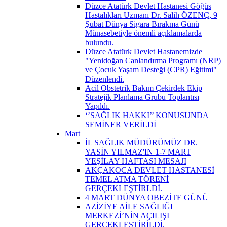
Düzce Atatürk Devlet Hastanesi Göğüs
Hastalıkları Uzmanı Dr. Salih ÖZENÇ, 9
Şubat Dünya Sigara Bırakma Günü
Münasebetiyle önemli açıklamalarda
bulundu.
Düzce Atatürk Devlet Hastanemizde
"Yenidoğan Canlandırma Programı (NRP)
ve Çocuk Yaşam Desteği (CPR) Eğitimi"
Düzenlendi.
Acil Obstetrik Bakım Çekirdek Ekip
Stratejik Planlama Grubu Toplantısı
Yapıldı.
‘’SAĞLIK HAKKI’’ KONUSUNDA
SEMİNER VERİLDİ
Mart
İL SAĞLIK MÜDÜRÜMÜZ DR.
YASİN YILMAZ'IN 1-7 MART
YEŞİLAY HAFTASI MESAJI
AKÇAKOCA DEVLET HASTANESİ
TEMEL ATMA TÖRENİ
GERÇEKLEŞTİRLDİ.
4 MART DÜNYA OBEZİTE GÜNÜ
AZİZİYE AİLE SAĞLIĞI
MERKEZİ’NİN AÇILIŞI
GERÇEKLEŞTİRİLDİ.