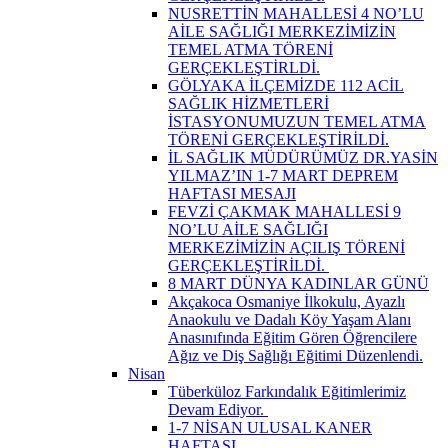
NUSRETTİN MAHALLESİ 4 NO’LU
AİLE SAĞLIĞI MERKEZİMİZİN
TEMEL ATMA TÖRENİ
GERÇEKLEŞTİRLDİ.
GÖLYAKA İLÇEMİZDE 112 ACİL
SAĞLIK HİZMETLERİ
İSTASYONUMUZUN TEMEL ATMA
TÖRENİ GERÇEKLEŞTİRİLDİ.
İL SAĞLIK MÜDÜRÜMÜZ DR.YASİN
YILMAZ’IN 1-7 MART DEPREM
HAFTASI MESAJI
FEVZİ ÇAKMAK MAHALLESİ 9
NO’LU AİLE SAĞLIĞI
MERKEZİMİZİN AÇILIŞ TÖRENİ
GERÇEKLEŞTİRİLDİ. ​
8 MART DÜNYA KADINLAR GÜNÜ
Akçakoca Osmaniye İlkokulu, Ayazlı
Anaokulu ve Dadalı Köy Yaşam Alanı
Anasınıfında Eğitim Gören Öğrencilere
Ağız ve Diş Sağlığı Eğitimi Düzenlendi.
Nisan
Tüberküloz Farkındalık Eğitimlerimiz
Devam Ediyor. ​
1-7 NİSAN ULUSAL KANER
HAFTASI