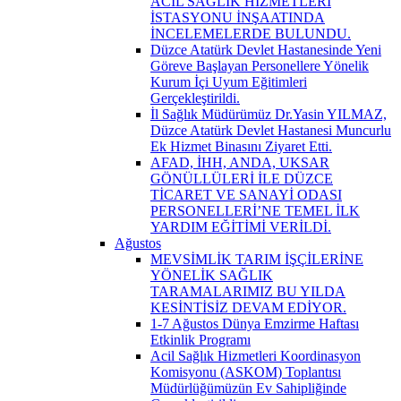
ACİL SAĞLIK HİZMETLERİ
İSTASYONU İNŞAATINDA
İNCELEMELERDE BULUNDU.
Düzce Atatürk Devlet Hastanesinde Yeni
Göreve Başlayan Personellere Yönelik
Kurum İçi Uyum Eğitimleri
Gerçekleştirildi.
İl Sağlık Müdürümüz Dr.Yasin YILMAZ,
Düzce Atatürk Devlet Hastanesi Muncurlu
Ek Hizmet Binasını Ziyaret Etti.
AFAD, İHH, ANDA, UKSAR
GÖNÜLLÜLERİ İLE DÜZCE
TİCARET VE SANAYİ ODASI
PERSONELLERİ’NE TEMEL İLK
YARDIM EĞİTİMİ VERİLDİ.
Ağustos
MEVSİMLİK TARIM İŞÇİLERİNE
YÖNELİK SAĞLIK
TARAMALARIMIZ BU YILDA
KESİNTİSİZ DEVAM EDİYOR.
1-7 Ağustos Dünya Emzirme Haftası
Etkinlik Programı
Acil Sağlık Hizmetleri Koordinasyon
Komisyonu (ASKOM) Toplantısı
Müdürlüğümüzün Ev Sahipliğinde