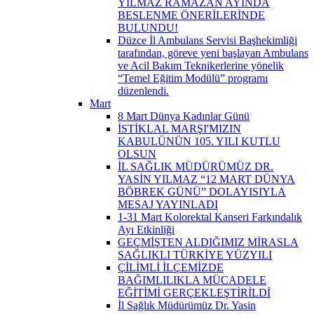
YILMAZ RAMAZAN AYINDA
BESLENME ÖNERİLERİNDE
BULUNDU!
Düzce İl Ambulans Servisi Başhekimliği
tarafından, göreve yeni başlayan Ambulans
ve Acil Bakım Teknikerlerine yönelik
“Temel Eğitim Modülü” programı
düzenlendi.
Mart
8 Mart Dünya Kadınlar Günü
İSTİKLAL MARŞI'MIZIN
KABULÜNÜN 105. YILI KUTLU
OLSUN
İL SAĞLIK MÜDÜRÜMÜZ DR.
YASİN YILMAZ “12 MART DÜNYA
BÖBREK GÜNÜ” DOLAYISIYLA
MESAJ YAYINLADI
1-31 Mart Kolorektal Kanseri Farkındalık
Ayı Etkinliği
GEÇMİŞTEN ALDIĞIMIZ MİRASLA
SAĞLIKLI TÜRKİYE YÜZYILI
ÇİLİMLİ İLÇEMİZDE
BAĞIMLILIKLA MÜCADELE
EĞİTİMİ GERÇEKLEŞTİRİLDİ
İl Sağlık Müdürümüz Dr. Yasin