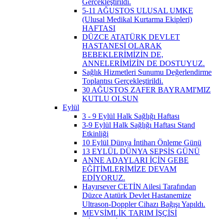
Gerçekleştirildi.
5-11 AĞUSTOS ULUSAL UMKE
(Ulusal Medikal Kurtarma Ekipleri)
HAFTASI
DÜZCE ATATÜRK DEVLET
HASTANESİ OLARAK
BEBEKLERİMİZİN DE,
ANNELERİMİZİN DE DOSTUYUZ.
Sağlık Hizmetleri Sunumu Değerlendirme
Toplantısı Gerçekleştirildi.
30 AĞUSTOS ZAFER BAYRAMI'MIZ
KUTLU OLSUN
Eylül
3 - 9 Eylül Halk Sağlığı Haftası
3-9 Eylül Halk Sağlığı Haftası Stand
Etkinliği
10 Eylül Dünya İntiharı Önleme Günü
13 EYLÜL DÜNYA SEPSİS GÜNÜ
ANNE ADAYLARI İÇİN GEBE
EĞİTİMLERİMİZE DEVAM
EDİYORUZ.
Hayırsever ÇETİN Ailesi Tarafından
Düzce Atatürk Devlet Hastanemize
Ultrason-Doppler Cihazı Bağışı Yapıldı.
MEVSİMLİK TARIM İŞÇİSİ