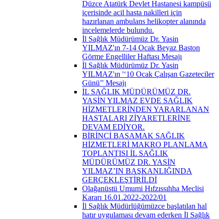
Düzce Atatürk Devlet Hastanesi kampüsü
içerisinde acil hasta nakilleri için
hazırlanan ambulans helikopter alanında
incelemelerde bulundu.
İl Sağlık Müdürümüz Dr. Yasin
YILMAZ'ın 7-14 Ocak Beyaz Baston
Görme Engelliler Haftası Mesajı
İl Sağlık Müdürümüz Dr. Yasin
YILMAZ'ın '‘10 Ocak Çalışan Gazeteciler
Günü’' Mesajı
İL SAĞLIK MÜDÜRÜMÜZ DR.
YASİN YILMAZ EVDE SAĞLIK
HİZMETLERİNDEN YARARLANAN
HASTALARI ZİYARETLERİNE
DEVAM EDİYOR.
BİRİNCİ BASAMAK SAĞLIK
HİZMETLERİ MAKRO PLANLAMA
TOPLANTISI İL SAĞLIK
MÜDÜRÜMÜZ DR. YASİN
YILMAZ’IN BAŞKANLIĞINDA
GERÇEKLEŞTİRİLDİ
Olağanüstü Umumi Hıfzıssıhha Meclisi
Kararı 16.01.2022-2022/01
İl Sağlık Müdürlüğümüzce başlatılan hal
hatır uygulaması devam ederken İl Sağlık