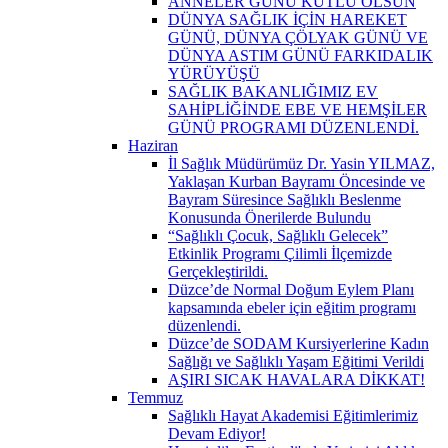
ANNELER GÜNÜ KUTLU OLSUN
DÜNYA SAĞLIK İÇİN HAREKET
GÜNÜ, DÜNYA ÇÖLYAK GÜNÜ VE
DÜNYA ASTIM GÜNÜ FARKIDALIK
YÜRÜYÜŞÜ
SAĞLIK BAKANLIĞIMIZ EV
SAHİPLİĞİNDE EBE VE HEMŞİLER
GÜNÜ PROGRAMI DÜZENLENDİ.
Haziran
İl Sağlık Müdürümüz Dr. Yasin YILMAZ,
Yaklaşan Kurban Bayramı Öncesinde ve
Bayram Süresince Sağlıklı Beslenme
Konusunda Önerilerde Bulundu
“Sağlıklı Çocuk, Sağlıklı Gelecek”
Etkinlik Programı Çilimli İlçemizde
Gerçekleştirildi.
Düzce’de Normal Doğum Eylem Planı
kapsamında ebeler için eğitim programı
düzenlendi.
Düzce’de SODAM Kursiyerlerine Kadın
Sağlığı ve Sağlıklı Yaşam Eğitimi Verildi
AŞIRI SICAK HAVALARA DİKKAT!
Temmuz
Sağlıklı Hayat Akademisi Eğitimlerimiz
Devam Ediyor!