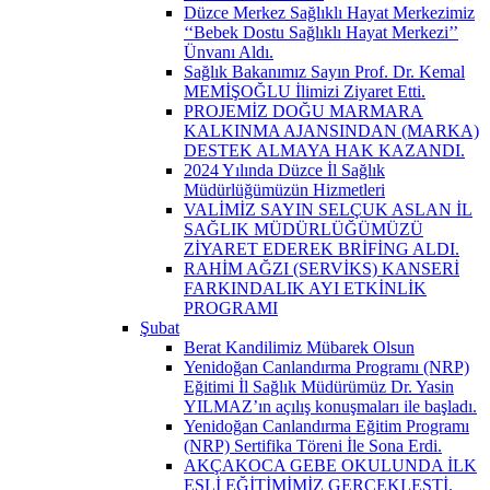
Düzce Merkez Sağlıklı Hayat Merkezimiz
‘‘Bebek Dostu Sağlıklı Hayat Merkezi’’
Ünvanı Aldı.
Sağlık Bakanımız Sayın Prof. Dr. Kemal
MEMİŞOĞLU İlimizi Ziyaret Etti.
PROJEMİZ DOĞU MARMARA
KALKINMA AJANSINDAN (MARKA)
DESTEK ALMAYA HAK KAZANDI.
2024 Yılında Düzce İl Sağlık
Müdürlüğümüzün Hizmetleri
VALİMİZ SAYIN SELÇUK ASLAN İL
SAĞLIK MÜDÜRLÜĞÜMÜZÜ
ZİYARET EDEREK BRİFİNG ALDI.
RAHİM AĞZI (SERVİKS) KANSERİ
FARKINDALIK AYI ETKİNLİK
PROGRAMI
Şubat
Berat Kandilimiz Mübarek Olsun
Yenidoğan Canlandırma Programı (NRP)
Eğitimi İl Sağlık Müdürümüz Dr. Yasin
YILMAZ’ın açılış konuşmaları ile başladı.
Yenidoğan Canlandırma Eğitim Programı
(NRP) Sertifika Töreni İle Sona Erdi.
AKÇAKOCA GEBE OKULUNDA İLK
EŞLİ EĞİTİMİMİZ GERÇEKLEŞTİ.