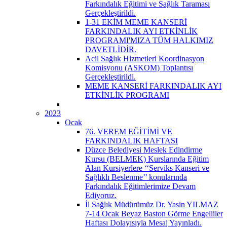
Farkındalık Eğitimi ve Sağlık Taraması
Gerçekleştirildi.
1-31 EKİM MEME KANSERİ
FARKINDALIK AYI ETKİNLİK
PROGRAMI'MIZA TÜM HALKIMIZ
DAVETLİDİR.
Acil Sağlık Hizmetleri Koordinasyon
Komisyonu (ASKOM) Toplantısı
Gerçekleştirildi.
MEME KANSERİ FARKINDALIK AYI
ETKİNLİK PROGRAMI
2023
Ocak
76. VEREM EĞİTİMİ VE
FARKINDALIK HAFTASI
Düzce Belediyesi Meslek Edindirme
Kursu (BELMEK) Kurslarında Eğitim
Alan Kursiyerlere ‘‘Serviks Kanseri ve
Sağlıklı Beslenme’’ konularında
Farkındalık Eğitimlerimize Devam
Ediyoruz.
İl Sağlık Müdürümüz Dr. Yasin YILMAZ
7-14 Ocak Beyaz Baston Görme Engelliler
Haftası Dolayısıyla Mesaj Yayınladı.