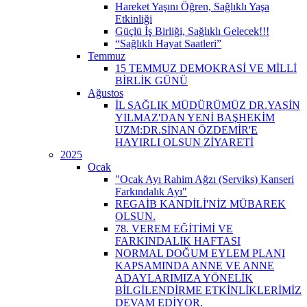
Hareket Yaşını Öğren, Sağlıklı Yaşa
Etkinliği
Güçlü İş Birliği, Sağlıklı Gelecek!!!
“Sağlıklı Hayat Saatleri”
Temmuz
15 TEMMUZ DEMOKRASİ VE MİLLİ
BİRLİK GÜNÜ
Ağustos
İL SAĞLIK MÜDÜRÜMÜZ DR.YASİN
YILMAZ'DAN YENİ BAŞHEKİM
UZM:DR.SİNAN ÖZDEMİR'E
HAYIRLI OLSUN ZİYARETİ
2025
Ocak
"Ocak Ayı Rahim Ağzı (Serviks) Kanseri
Farkındalık Ayı"
REGAİB KANDİLİ'NİZ MÜBAREK
OLSUN.
78. VEREM EĞİTİMİ VE
FARKINDALIK HAFTASI
NORMAL DOĞUM EYLEM PLANI
KAPSAMINDA ANNE VE ANNE
ADAYLARIMIZA YÖNELİK
BİLGİLENDİRME ETKİNLİKLERİMİZ
DEVAM EDİYOR.