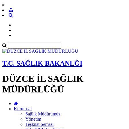
T.C. SAĞLIK BAKANLĞI
DÜZCE İL SAĞLIK
MÜDÜRLÜĞÜ
Kurumsal
Sağlık Müdürümüz
Yönetim
Teşkilat Şeması