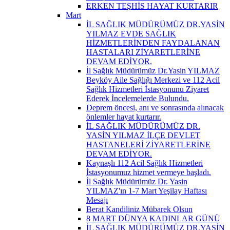
ERKEN TEŞHİS HAYAT KURTARIR
Mart
İL SAĞLIK MÜDÜRÜMÜZ DR.YASİN
YILMAZ EVDE SAĞLIK
HİZMETLERİNDEN FAYDALANAN
HASTALARI ZİYARETLERİNE
DEVAM EDİYOR.
İl Sağlık Müdürümüz Dr.Yasin YILMAZ
Beyköy Aile Sağlığı Merkezi ve 112 Acil
Sağlık Hizmetleri İstasyonunu Ziyaret
Ederek İncelemelerde Bulundu.
Deprem öncesi, anı ve sonrasında alınacak
önlemler hayat kurtarır.
İL SAĞLIK MÜDÜRÜMÜZ DR.
YASİN YILMAZ İLÇE DEVLET
HASTANELERİ ZİYARETLERİNE
DEVAM EDİYOR.
Kaynaşlı 112 Acil Sağlık Hizmetleri
İstasyonumuz hizmet vermeye başladı.
İl Sağlık Müdürümüz Dr. Yasin
YILMAZ'ın 1-7 Mart Yeşilay Haftası
Mesajı
Berat Kandiliniz Mübarek Olsun
8 MART DÜNYA KADINLAR GÜNÜ
İL SAĞLIK MÜDÜRÜMÜZ DR.YASİN