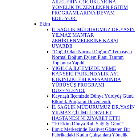
AİLELERİN ÇOCUKLARINA
YÖNELİK DÜZENLENEN EĞİTİM
PROGRAMLARINA DEVAM
EDİLİYOR.
Ekim
İL SAĞLIK MÜDÜRÜMÜZ DR.YASİN
YILMAZ MANTAR
ZEHİRLENMELERİNE KARŞI
UYARDI!
“Doğal Olan Normal Doğum” Temasıyla
Normal Doğum Eylem Planı Tanıtım
Toplantısı Yapıldı
YIĞILCA İLÇEMİZDE MEME
KANSERİ FARKINDALIK AYI
ETKİNLİKLERİ KAPSAMINDA
YÜRÜYÜŞ PROGRAMI
DÜZENLENDİ.
Kaynaşlı İlçemizde Dünya Yürüyüş Günü
Etkinlik Programı Düzenlendi.
İL SAĞLIK MÜDÜRÜMÜZ DR.YASİN
YILMAZ ÇİLİMLİ DEVLET
HASTANESİ'Nİ ZİYARET ETTİ
"10 Ekim Dünya Ruh Sağlığı Günü"
İlimiz Merkezinde Faaliyet Gösteren Bir
Fabrikadaki Kadın Çalışanlara Yönelik