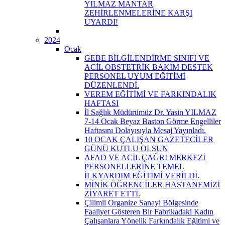
YILMAZ MANTAR
ZEHİRLENMELERİNE KARŞI
UYARDI!
2024
Ocak
GEBE BİLGİLENDİRME SINIFI VE
ACİL OBSTETRİK BAKIM DESTEK
PERSONEL UYUM EĞİTİMİ
DÜZENLENDİ.
VEREM EĞİTİMİ VE FARKINDALIK
HAFTASI
İl Sağlık Müdürümüz Dr. Yasin YILMAZ
7-14 Ocak Beyaz Baston Görme Engelliler
Haftasını Dolayısıyla Mesaj Yayınladı.
10 OCAK ÇALIŞAN GAZETECİLER
GÜNÜ KUTLU OLSUN
AFAD VE ACİL ÇAĞRI MERKEZİ
PERSONELLERİNE TEMEL
İLKYARDIM EĞİTİMİ VERİLDİ.
MİNİK ÖĞRENCİLER HASTANEMİZİ
ZİYARET ETTİ.
Çilimli Organize Sanayi Bölgesinde
Faaliyet Gösteren Bir Fabrikadaki Kadın
Çalışanlara Yönelik Farkındalık Eğitimi ve