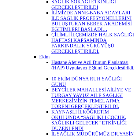
SAĞLIK SOKAĞI ETKİNLİĞİ
GERÇEKLEŞTİRİLDİ
İLİMİZDE ANNE-BABA ADAYLARI
İLE SAĞLIK PROFESYONELLERİNİ
BULUŞTURAN BEBEK AKADEMİSİ
EĞİTİMLERİ BAŞLADI…
ÇİLİMLİ İLÇEMİZDE HALK SAĞLIĞI
HAFTASI KAPSAMINDA
FARKINDALIK YÜRÜYÜŞÜ
GERÇEKLEŞTİRİLDİ.
Ekim
Hastane Afet ve Acil Durum Planlaması
(HAP) Uygulayıcı Eğitimi Gerçekleştirildi.
10 EKİM DÜNYA RUH SAĞLIĞI
GÜNÜ
BEYCİLER MAHALLESİ AİLİYE VE
TURGAY YAVUZ AİLE SAĞLIĞI
MERKEZİMİZİN TEMEL ATMA
TÖRENİ GERÇEKLEŞTİRİLDİ.
KAYNAŞLI İLKÖĞRETİM
OKULUNDA “SAĞLIKLI ÇOCUK,
SAĞLIKLI GELECEK” ETKİNLİĞİ
DÜZENLENDİ
İL SAĞLIK MÜDÜRÜMÜZ DR.YASİN