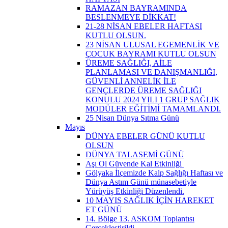
RAMAZAN BAYRAMINDA
BESLENMEYE DİKKAT!
21-28 NİSAN EBELER HAFTASI
KUTLU OLSUN.
23 NİSAN ULUSAL EGEMENLİK VE
ÇOCUK BAYRAMI KUTLU OLSUN
ÜREME SAĞLIĞI, AİLE
PLANLAMASI VE DANIŞMANLIĞI,
GÜVENLİ ANNELİK İLE
GENÇLERDE ÜREME SAĞLIĞI
KONULU 2024 YILI 1 GRUP SAĞLIK
MODÜLER EĞİTİMİ TAMAMLANDI.
25 Nisan Dünya Sıtma Günü
Mayıs
DÜNYA EBELER GÜNÜ KUTLU
OLSUN
DÜNYA TALASEMİ GÜNÜ
Aşı Ol Güvende Kal Etkinliği ​
Gölyaka İlçemizde Kalp Sağlığı Haftası ve
Dünya Astım Günü münasebetiyle
Yürüyüş Etkinliği Düzenlendi.
10 MAYIS SAĞLIK İÇİN HAREKET
ET GÜNÜ
14. Bölge 13. ASKOM Toplantısı
Gerçekleştirildi.