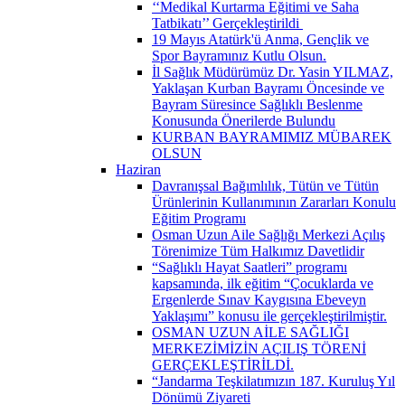
‘‘Medikal Kurtarma Eğitimi ve Saha
Tatbikatı’’ Gerçekleştirildi ​
19 Mayıs Atatürk'ü Anma, Gençlik ve
Spor Bayramınız Kutlu Olsun.
İl Sağlık Müdürümüz Dr. Yasin YILMAZ,
Yaklaşan Kurban Bayramı Öncesinde ve
Bayram Süresince Sağlıklı Beslenme
Konusunda Önerilerde Bulundu
KURBAN BAYRAMIMIZ MÜBAREK
OLSUN
Haziran
Davranışsal Bağımlılık, Tütün ve Tütün
Ürünlerinin Kullanımının Zararları Konulu
Eğitim Programı
Osman Uzun Aile Sağlığı Merkezi Açılış
Törenimize Tüm Halkımız Davetlidir
“Sağlıklı Hayat Saatleri” programı
kapsamında, ilk eğitim “Çocuklarda ve
Ergenlerde Sınav Kaygısına Ebeveyn
Yaklaşımı” konusu ile gerçekleştirilmiştir.
OSMAN UZUN AİLE SAĞLIĞI
MERKEZİMİZİN AÇILIŞ TÖRENİ
GERÇEKLEŞTİRİLDİ.
“Jandarma Teşkilatımızın 187. Kuruluş Yıl
Dönümü Ziyareti