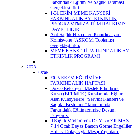
Farkındalık Eğitimi ve Sağlık Taraması
Gerçekleştirildi.
1-31 EKİM MEME KANSERİ
FARKINDALIK AYI ETKİNLİK
PROGRAMI'MIZA TÜM HALKIMIZ
DAVETLİDİR.
Acil Sağlık Hizmetleri Koordinasyon
Komisyonu (ASKOM) Toplantısı
Gerçekleştirildi.
MEME KANSERİ FARKINDALIK AYI
ETKİNLİK PROGRAMI
2023
Ocak
76. VEREM EĞİTİMİ VE
FARKINDALIK HAFTASI
Düzce Belediyesi Meslek Edindirme
Kursu (BELMEK) Kurslarında Eğitim
Alan Kursiyerlere ‘‘Serviks Kanseri ve
Sağlıklı Beslenme’’ konularında
Farkındalık Eğitimlerimize Devam
Ediyoruz.
İl Sağlık Müdürümüz Dr. Yasin YILMAZ
7-14 Ocak Beyaz Baston Görme Engelliler
Haftası Dolayısıyla Mesaj Yayınladı.