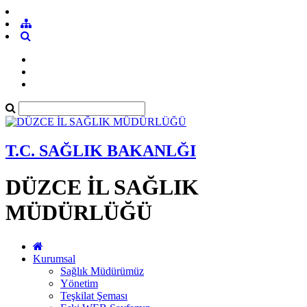
T.C. SAĞLIK BAKANLĞI
DÜZCE İL SAĞLIK
MÜDÜRLÜĞÜ
Kurumsal
Sağlık Müdürümüz
Yönetim
Teşkilat Şeması