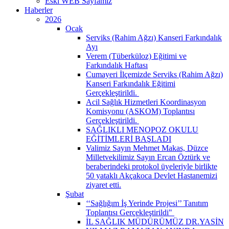
Eski WEB Sayfamız
Haberler
2026
Ocak
Serviks (Rahim Ağzı) Kanseri Farkındalık
Ayı
Verem (Tüberküloz) Eğitimi ve
Farkındalık Haftası
Cumayeri İlçemizde Serviks (Rahim Ağzı)
Kanseri Farkındalık Eğitimi
Gerçekleştirildi. ​
Acil Sağlık Hizmetleri Koordinasyon
Komisyonu (ASKOM) Toplantısı
Gerçekleştirildi. ​
SAĞLIKLI MENOPOZ OKULU
EĞİTİMLERİ BAŞLADI
Valimiz Sayın Mehmet Makas, Düzce
Milletvekilimiz Sayın Ercan Öztürk ve
beraberindeki protokol üyeleriyle birlikte
50 yataklı Akçakoca Devlet Hastanemizi
ziyaret etti.
Şubat
‘‘Sağlığım İş Yerinde Projesi’’ Tanıtım
Toplantısı Gerçekleştirildi" ​
İL SAĞLIK MÜDÜRÜMÜZ DR.YASİN