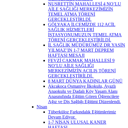
NUSRETTİN MAHALLESİ 4 NO’LU
AİLE SAĞLIĞI MERKEZİMİZİN
TEMEL ATMA TÖRENİ
GERÇEKLEŞTİRLDİ.
GÖLYAKA İLÇEMİZDE 112 ACİL
SAĞLIK HİZMETLERİ
İSTASYONUMUZUN TEMEL ATMA
TÖRENİ GERÇEKLEŞTİRİLDİ.
İL SAĞLIK MÜDÜRÜMÜZ DR.YASİN
YILMAZ’IN 1-7 MART DEPREM
HAFTASI MESAJI
FEVZİ ÇAKMAK MAHALLESİ 9
NO’LU AİLE SAĞLIĞI
MERKEZİMİZİN AÇILIŞ TÖRENİ
GERÇEKLEŞTİRİLDİ. ​
8 MART DÜNYA KADINLAR GÜNÜ
Akçakoca Osmaniye İlkokulu, Ayazlı
Anaokulu ve Dadalı Köy Yaşam Alanı
Anasınıfında Eğitim Gören Öğrencilere
Ağız ve Diş Sağlığı Eğitimi Düzenlendi.
Nisan
Tüberküloz Farkındalık Eğitimlerimiz
Devam Ediyor. ​
1-7 NİSAN ULUSAL KANER
HAFTASI