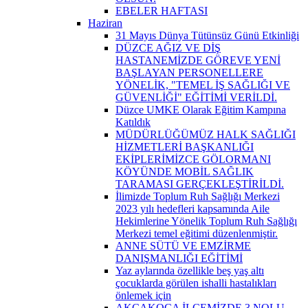
EBELER HAFTASI
Haziran
31 Mayıs Dünya Tütünsüz Günü Etkinliği
DÜZCE AĞIZ VE DİŞ
HASTANEMİZDE GÖREVE YENİ
BAŞLAYAN PERSONELLERE
YÖNELİK, "TEMEL İŞ SAĞLIĞI VE
GÜVENLİĞİ" EĞİTİMİ VERİLDİ.
Düzce UMKE Olarak Eğitim Kampına
Katıldık
MÜDÜRLÜĞÜMÜZ HALK SAĞLIĞI
HİZMETLERİ BAŞKANLIĞI
EKİPLERİMİZCE GÖLORMANI
KÖYÜNDE MOBİL SAĞLIK
TARAMASI GERÇEKLEŞTİRİLDİ.
İlimizde Toplum Ruh Sağlığı Merkezi
2023 yılı hedefleri kapsamında Aile
Hekimlerine Yönelik Toplum Ruh Sağlığı
Merkezi temel eğitimi düzenlenmiştir.
ANNE SÜTÜ VE EMZİRME
DANIŞMANLIĞI EĞİTİMİ
Yaz aylarında özellikle beş yaş altı
çocuklarda görülen ishalli hastalıkları
önlemek için
AKÇAKOCA İLÇEMİZDE 3 NOLU