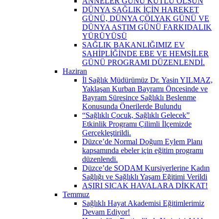
ANNELER GÜNÜ KUTLU OLSUN
DÜNYA SAĞLIK İÇİN HAREKET
GÜNÜ, DÜNYA ÇÖLYAK GÜNÜ VE
DÜNYA ASTIM GÜNÜ FARKIDALIK
YÜRÜYÜŞÜ
SAĞLIK BAKANLIĞIMIZ EV
SAHİPLİĞİNDE EBE VE HEMŞİLER
GÜNÜ PROGRAMI DÜZENLENDİ.
Haziran
İl Sağlık Müdürümüz Dr. Yasin YILMAZ,
Yaklaşan Kurban Bayramı Öncesinde ve
Bayram Süresince Sağlıklı Beslenme
Konusunda Önerilerde Bulundu
“Sağlıklı Çocuk, Sağlıklı Gelecek”
Etkinlik Programı Çilimli İlçemizde
Gerçekleştirildi.
Düzce’de Normal Doğum Eylem Planı
kapsamında ebeler için eğitim programı
düzenlendi.
Düzce’de SODAM Kursiyerlerine Kadın
Sağlığı ve Sağlıklı Yaşam Eğitimi Verildi
AŞIRI SICAK HAVALARA DİKKAT!
Temmuz
Sağlıklı Hayat Akademisi Eğitimlerimiz
Devam Ediyor!