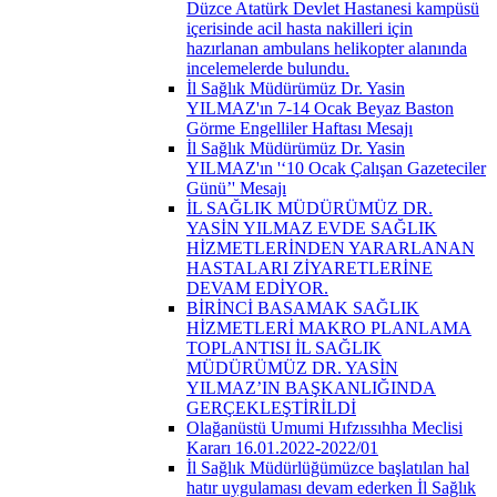
Düzce Atatürk Devlet Hastanesi kampüsü
içerisinde acil hasta nakilleri için
hazırlanan ambulans helikopter alanında
incelemelerde bulundu.
İl Sağlık Müdürümüz Dr. Yasin
YILMAZ'ın 7-14 Ocak Beyaz Baston
Görme Engelliler Haftası Mesajı
İl Sağlık Müdürümüz Dr. Yasin
YILMAZ'ın '‘10 Ocak Çalışan Gazeteciler
Günü’' Mesajı
İL SAĞLIK MÜDÜRÜMÜZ DR.
YASİN YILMAZ EVDE SAĞLIK
HİZMETLERİNDEN YARARLANAN
HASTALARI ZİYARETLERİNE
DEVAM EDİYOR.
BİRİNCİ BASAMAK SAĞLIK
HİZMETLERİ MAKRO PLANLAMA
TOPLANTISI İL SAĞLIK
MÜDÜRÜMÜZ DR. YASİN
YILMAZ’IN BAŞKANLIĞINDA
GERÇEKLEŞTİRİLDİ
Olağanüstü Umumi Hıfzıssıhha Meclisi
Kararı 16.01.2022-2022/01
İl Sağlık Müdürlüğümüzce başlatılan hal
hatır uygulaması devam ederken İl Sağlık