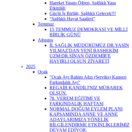
Hareket Yaşını Öğren, Sağlıklı Yaşa
Etkinliği
Güçlü İş Birliği, Sağlıklı Gelecek!!!
“Sağlıklı Hayat Saatleri”
Temmuz
15 TEMMUZ DEMOKRASİ VE MİLLİ
BİRLİK GÜNÜ
Ağustos
İL SAĞLIK MÜDÜRÜMÜZ DR.YASİN
YILMAZ'DAN YENİ BAŞHEKİM
UZM:DR.SİNAN ÖZDEMİR'E
HAYIRLI OLSUN ZİYARETİ
2025
Ocak
"Ocak Ayı Rahim Ağzı (Serviks) Kanseri
Farkındalık Ayı"
REGAİB KANDİLİ'NİZ MÜBAREK
OLSUN.
78. VEREM EĞİTİMİ VE
FARKINDALIK HAFTASI
NORMAL DOĞUM EYLEM PLANI
KAPSAMINDA ANNE VE ANNE
ADAYLARIMIZA YÖNELİK
BİLGİLENDİRME ETKİNLİKLERİMİZ
DEVAM EDİYOR.