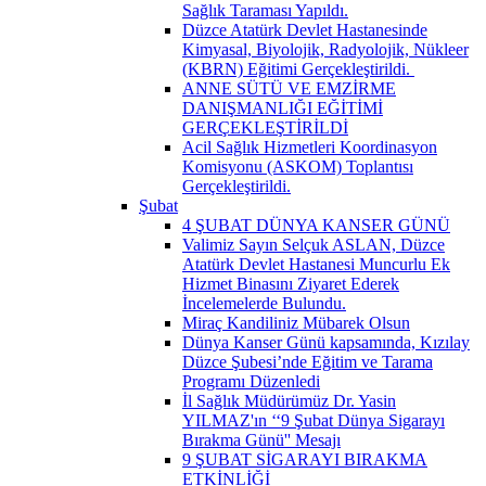
Sağlık Taraması Yapıldı.
Düzce Atatürk Devlet Hastanesinde
Kimyasal, Biyolojik, Radyolojik, Nükleer
(KBRN) Eğitimi Gerçekleştirildi. ​
ANNE SÜTÜ VE EMZİRME
DANIŞMANLIĞI EĞİTİMİ
GERÇEKLEŞTİRİLDİ
Acil Sağlık Hizmetleri Koordinasyon
Komisyonu (ASKOM) Toplantısı
Gerçekleştirildi.
Şubat
4 ŞUBAT DÜNYA KANSER GÜNÜ
Valimiz Sayın Selçuk ASLAN, Düzce
Atatürk Devlet Hastanesi Muncurlu Ek
Hizmet Binasını Ziyaret Ederek
İncelemelerde Bulundu.
Miraç Kandiliniz Mübarek Olsun
Dünya Kanser Günü kapsamında, Kızılay
Düzce Şubesi’nde Eğitim ve Tarama
Programı Düzenledi
İl Sağlık Müdürümüz Dr. Yasin
YILMAZ'ın ‘‘9 Şubat Dünya Sigarayı
Bırakma Günü'' Mesajı
9 ŞUBAT SİGARAYI BIRAKMA
ETKİNLİĞİ