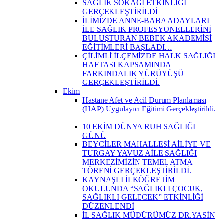
SAĞLIK SOKAĞI ETKİNLİĞİ
GERÇEKLEŞTİRİLDİ
İLİMİZDE ANNE-BABA ADAYLARI
İLE SAĞLIK PROFESYONELLERİNİ
BULUŞTURAN BEBEK AKADEMİSİ
EĞİTİMLERİ BAŞLADI…
ÇİLİMLİ İLÇEMİZDE HALK SAĞLIĞI
HAFTASI KAPSAMINDA
FARKINDALIK YÜRÜYÜŞÜ
GERÇEKLEŞTİRİLDİ.
Ekim
Hastane Afet ve Acil Durum Planlaması
(HAP) Uygulayıcı Eğitimi Gerçekleştirildi.
10 EKİM DÜNYA RUH SAĞLIĞI
GÜNÜ
BEYCİLER MAHALLESİ AİLİYE VE
TURGAY YAVUZ AİLE SAĞLIĞI
MERKEZİMİZİN TEMEL ATMA
TÖRENİ GERÇEKLEŞTİRİLDİ.
KAYNAŞLI İLKÖĞRETİM
OKULUNDA “SAĞLIKLI ÇOCUK,
SAĞLIKLI GELECEK” ETKİNLİĞİ
DÜZENLENDİ
İL SAĞLIK MÜDÜRÜMÜZ DR.YASİN