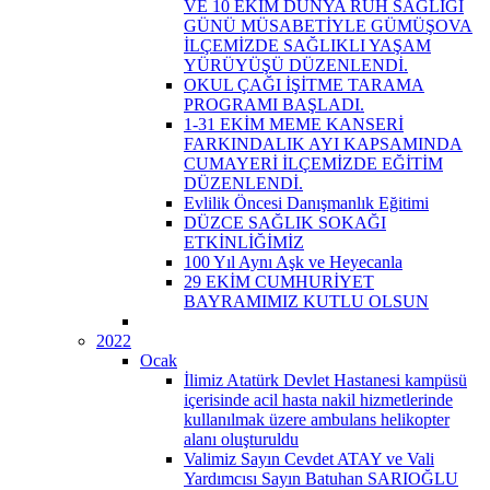
VE 10 EKİM DÜNYA RUH SAĞLIĞI
GÜNÜ MÜSABETİYLE GÜMÜŞOVA
İLÇEMİZDE SAĞLIKLI YAŞAM
YÜRÜYÜŞÜ DÜZENLENDİ.
OKUL ÇAĞI İŞİTME TARAMA
PROGRAMI BAŞLADI.
1-31 EKİM MEME KANSERİ
FARKINDALIK AYI KAPSAMINDA
CUMAYERİ İLÇEMİZDE EĞİTİM
DÜZENLENDİ.
Evlilik Öncesi Danışmanlık Eğitimi
DÜZCE SAĞLIK SOKAĞI
ETKİNLİĞİMİZ
100 Yıl Aynı Aşk ve Heyecanla
29 EKİM CUMHURİYET
BAYRAMIMIZ KUTLU OLSUN
2022
Ocak
İlimiz Atatürk Devlet Hastanesi kampüsü
içerisinde acil hasta nakil hizmetlerinde
kullanılmak üzere ambulans helikopter
alanı oluşturuldu
Valimiz Sayın Cevdet ATAY ve Vali
Yardımcısı Sayın Batuhan SARIOĞLU