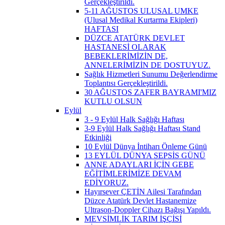
Gerçekleştirildi.
5-11 AĞUSTOS ULUSAL UMKE
(Ulusal Medikal Kurtarma Ekipleri)
HAFTASI
DÜZCE ATATÜRK DEVLET
HASTANESİ OLARAK
BEBEKLERİMİZİN DE,
ANNELERİMİZİN DE DOSTUYUZ.
Sağlık Hizmetleri Sunumu Değerlendirme
Toplantısı Gerçekleştirildi.
30 AĞUSTOS ZAFER BAYRAMI'MIZ
KUTLU OLSUN
Eylül
3 - 9 Eylül Halk Sağlığı Haftası
3-9 Eylül Halk Sağlığı Haftası Stand
Etkinliği
10 Eylül Dünya İntiharı Önleme Günü
13 EYLÜL DÜNYA SEPSİS GÜNÜ
ANNE ADAYLARI İÇİN GEBE
EĞİTİMLERİMİZE DEVAM
EDİYORUZ.
Hayırsever ÇETİN Ailesi Tarafından
Düzce Atatürk Devlet Hastanemize
Ultrason-Doppler Cihazı Bağışı Yapıldı.
MEVSİMLİK TARIM İŞÇİSİ