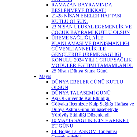
RAMAZAN BAYRAMINDA
BESLENMEYE DİKKAT!
21-28 NİSAN EBELER HAFTASI
KUTLU OLSUN.
23 NİSAN ULUSAL EGEMENLİK VE
ÇOCUK BAYRAMI KUTLU OLSUN
ÜREME SAĞLIĞI, AİLE
PLANLAMASI VE DANIŞMANLIĞI,
GÜVENLİ ANNELİK İLE
GENÇLERDE ÜREME SAĞLIĞI
KONULU 2024 YILI 1 GRUP SAĞLIK
MODÜLER EĞİTİMİ TAMAMLANDI.
25 Nisan Dünya Sıtma Günü
Mayıs
DÜNYA EBELER GÜNÜ KUTLU
OLSUN
DÜNYA TALASEMİ GÜNÜ
Aşı Ol Güvende Kal Etkinliği ​
Gölyaka İlçemizde Kalp Sağlığı Haftası ve
Dünya Astım Günü münasebetiyle
Yürüyüş Etkinliği Düzenlendi.
10 MAYIS SAĞLIK İÇİN HAREKET
ET GÜNÜ
14. Bölge 13. ASKOM Toplantısı
Gerçekleştirildi.