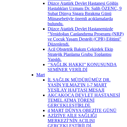
Düzce Atatürk Devlet Hastanesi Göğüs
Hastalıkları Uzmanı Dr. Salih ÖZENÇ, 9
Şubat Dünya Sigara Bırakma Günü
Münasebetiyle önemli açıklamalarda
bulundu.
Düzce Atatürk Devlet Hastanemizde
"Yenidoğan Canlandırma Programı (NRP)
ve Çocuk Yaşam Desteği (CPR) Eğitimi"
Düzenlendi.
Acil Obstetrik Bakım Çekirdek Ekip
Stratejik Planlama Grubu Toplantısı
Yapıldı.
‘’SAĞLIK HAKKI’’ KONUSUNDA
SEMİNER VERİLDİ
Mart
İL SAĞLIK MÜDÜRÜMÜZ DR.
YASİN YILMAZ'IN 1-7 MART
YEŞİLAY HAFTASI MESAJI
AKÇAKOCA DEVLET HASTANESİ
TEMEL ATMA TÖRENİ
GERÇEKLEŞTİRLDİ.
4 MART DÜNYA OBEZİTE GÜNÜ
AZİZİYE AİLE SAĞLIĞI
MERKEZİ’NİN AÇILIŞI
GERÇEKLEŞTİRİLDİ.