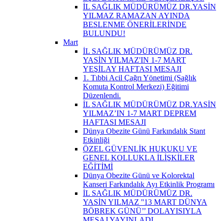
İL SAĞLIK MÜDÜRÜMÜZ DR.YASİN
YILMAZ RAMAZAN AYINDA
BESLENME ÖNERİLERİNDE
BULUNDU!
Mart
İL SAĞLIK MÜDÜRÜMÜZ DR.
YASİN YILMAZ'IN 1-7 MART
YEŞİLAY HAFTASI MESAJI
1. Tıbbi Acil Çağrı Yönetimi (Sağlık
Komuta Kontrol Merkezi) Eğitimi
Düzenlendi.
İL SAĞLIK MÜDÜRÜMÜZ DR.YASİN
YILMAZ’IN 1-7 MART DEPREM
HAFTASI MESAJI
Dünya Obezite Günü Farkındalık Stant
Etkinliği
ÖZEL GÜVENLİK HUKUKU VE
GENEL KOLLUKLA İLİŞKİLER
EĞİTİMİ
Dünya Obezite Günü ve Kolorektal
Kanseri Farkındalık Ayı Etkinlik Programı
İL SAĞLIK MÜDÜRÜMÜZ DR.
YASİN YILMAZ ''13 MART DÜNYA
BÖBREK GÜNÜ’’ DOLAYISIYLA
MESAJ YAYINLADI