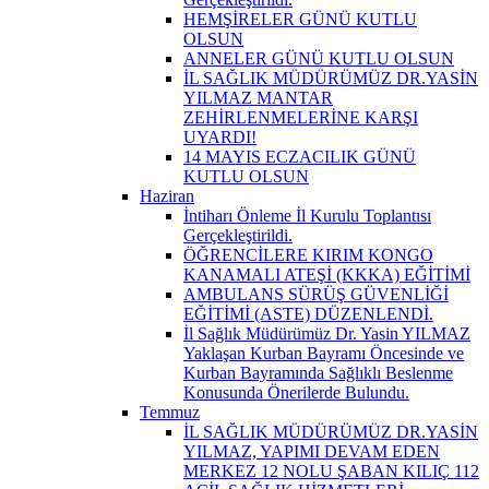
HEMŞİRELER GÜNÜ KUTLU
OLSUN
ANNELER GÜNÜ KUTLU OLSUN
İL SAĞLIK MÜDÜRÜMÜZ DR.YASİN
YILMAZ MANTAR
ZEHİRLENMELERİNE KARŞI
UYARDI!
14 MAYIS ECZACILIK GÜNÜ
KUTLU OLSUN
Haziran
İntiharı Önleme İl Kurulu Toplantısı
Gerçekleştirildi.
ÖĞRENCİLERE KIRIM KONGO
KANAMALI ATEŞİ (KKKA) EĞİTİMİ
AMBULANS SÜRÜŞ GÜVENLİĞİ
EĞİTİMİ (ASTE) DÜZENLENDİ.
İl Sağlık Müdürümüz Dr. Yasin YILMAZ
Yaklaşan Kurban Bayramı Öncesinde ve
Kurban Bayramında Sağlıklı Beslenme
Konusunda Önerilerde Bulundu.
Temmuz
İL SAĞLIK MÜDÜRÜMÜZ DR.YASİN
YILMAZ, YAPIMI DEVAM EDEN
MERKEZ 12 NOLU ŞABAN KILIÇ 112