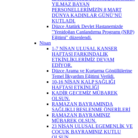
YILMAZ BAYAN
PERSONELLERİMİZİN 8 MART
DÜNYA KADINLAR GÜNÜ’NÜ
KUTLADI.
Düzce Atatürk Devlet Hastanemizde
"Yenidoğan Canlandırma Programı (NRP)
Eğitimi" düzenlendi.
Nisan
1-7 NİSAN ULUSAL KANSER
HAFTASI FARKINDALIK
ETKİNLİKLERİMİZ DEVAM
EDİYOR.
Düzce Arama ve Kurtarma Gönüllülerine
Temel İlkyardım Eğitimi Verildi.
10-16 NİSAN KALP SAĞLIĞI
HAFTASI ETKİNLİĞİ
KADİR GECEMİZ MÜBAREK
OLSUN.
RAMAZAN BAYRAMINDA
SAĞLIKLI BESLENME ÖNERİLERİ
RAMAZAN BAYRAMINIZ
MÜBAREK OLSUN.
23 NİSAN ULUSAL EGEMENLİK VE
ÇOCUK BAYRAMINIZ KUTLU
OLSUN.