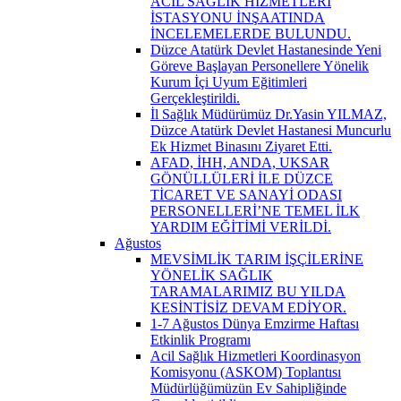
ACİL SAĞLIK HİZMETLERİ
İSTASYONU İNŞAATINDA
İNCELEMELERDE BULUNDU.
Düzce Atatürk Devlet Hastanesinde Yeni
Göreve Başlayan Personellere Yönelik
Kurum İçi Uyum Eğitimleri
Gerçekleştirildi.
İl Sağlık Müdürümüz Dr.Yasin YILMAZ,
Düzce Atatürk Devlet Hastanesi Muncurlu
Ek Hizmet Binasını Ziyaret Etti.
AFAD, İHH, ANDA, UKSAR
GÖNÜLLÜLERİ İLE DÜZCE
TİCARET VE SANAYİ ODASI
PERSONELLERİ’NE TEMEL İLK
YARDIM EĞİTİMİ VERİLDİ.
Ağustos
MEVSİMLİK TARIM İŞÇİLERİNE
YÖNELİK SAĞLIK
TARAMALARIMIZ BU YILDA
KESİNTİSİZ DEVAM EDİYOR.
1-7 Ağustos Dünya Emzirme Haftası
Etkinlik Programı
Acil Sağlık Hizmetleri Koordinasyon
Komisyonu (ASKOM) Toplantısı
Müdürlüğümüzün Ev Sahipliğinde