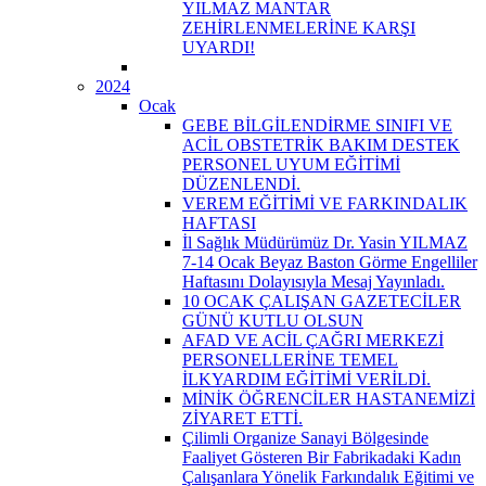
YILMAZ MANTAR
ZEHİRLENMELERİNE KARŞI
UYARDI!
2024
Ocak
GEBE BİLGİLENDİRME SINIFI VE
ACİL OBSTETRİK BAKIM DESTEK
PERSONEL UYUM EĞİTİMİ
DÜZENLENDİ.
VEREM EĞİTİMİ VE FARKINDALIK
HAFTASI
İl Sağlık Müdürümüz Dr. Yasin YILMAZ
7-14 Ocak Beyaz Baston Görme Engelliler
Haftasını Dolayısıyla Mesaj Yayınladı.
10 OCAK ÇALIŞAN GAZETECİLER
GÜNÜ KUTLU OLSUN
AFAD VE ACİL ÇAĞRI MERKEZİ
PERSONELLERİNE TEMEL
İLKYARDIM EĞİTİMİ VERİLDİ.
MİNİK ÖĞRENCİLER HASTANEMİZİ
ZİYARET ETTİ.
Çilimli Organize Sanayi Bölgesinde
Faaliyet Gösteren Bir Fabrikadaki Kadın
Çalışanlara Yönelik Farkındalık Eğitimi ve