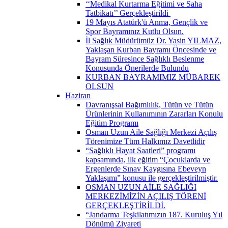
‘‘Medikal Kurtarma Eğitimi ve Saha
Tatbikatı’’ Gerçekleştirildi ​
19 Mayıs Atatürk'ü Anma, Gençlik ve
Spor Bayramınız Kutlu Olsun.
İl Sağlık Müdürümüz Dr. Yasin YILMAZ,
Yaklaşan Kurban Bayramı Öncesinde ve
Bayram Süresince Sağlıklı Beslenme
Konusunda Önerilerde Bulundu
KURBAN BAYRAMIMIZ MÜBAREK
OLSUN
Haziran
Davranışsal Bağımlılık, Tütün ve Tütün
Ürünlerinin Kullanımının Zararları Konulu
Eğitim Programı
Osman Uzun Aile Sağlığı Merkezi Açılış
Törenimize Tüm Halkımız Davetlidir
“Sağlıklı Hayat Saatleri” programı
kapsamında, ilk eğitim “Çocuklarda ve
Ergenlerde Sınav Kaygısına Ebeveyn
Yaklaşımı” konusu ile gerçekleştirilmiştir.
OSMAN UZUN AİLE SAĞLIĞI
MERKEZİMİZİN AÇILIŞ TÖRENİ
GERÇEKLEŞTİRİLDİ.
“Jandarma Teşkilatımızın 187. Kuruluş Yıl
Dönümü Ziyareti