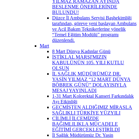
YILMAZ RAMAZAN AYINDA
BESLENME ÖNERİLERİNDE
BULUNDU!
Düzce İl Ambulans Servisi Başhekimliği
tarafından, göreve yeni başlayan Ambulans
ve Acil Bakım Teknikerlerine yönelik
“Temel Eğitim Modülü” programı
düzenlendi.
Mart
8 Mart Dünya Kadınlar Günü
İSTİKLAL MARŞI'MIZIN
KABULÜNÜN 105. YILI KUTLU
OLSUN
İL SAĞLIK MÜDÜRÜMÜZ DR.
YASİN YILMAZ “12 MART DÜNYA
BÖBREK GÜNÜ” DOLAYISIYLA
MESAJ YAYINLADI
1-31 Mart Kolorektal Kanseri Farkındalık
Ayı Etkinliği
GEÇMİŞTEN ALDIĞIMIZ MİRASLA
SAĞLIKLI TÜRKİYE YÜZYILI
ÇİLİMLİ İLÇEMİZDE
BAĞIMLILIKLA MÜCADELE
EĞİTİMİ GERÇEKLEŞTİRİLDİ
İl Sağlık Müdürümüz Dr. Yasin