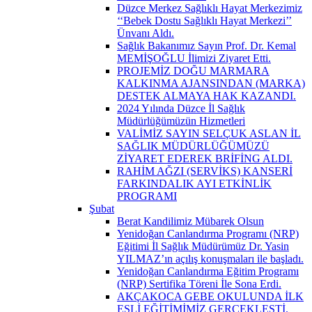
Düzce Merkez Sağlıklı Hayat Merkezimiz
‘‘Bebek Dostu Sağlıklı Hayat Merkezi’’
Ünvanı Aldı.
Sağlık Bakanımız Sayın Prof. Dr. Kemal
MEMİŞOĞLU İlimizi Ziyaret Etti.
PROJEMİZ DOĞU MARMARA
KALKINMA AJANSINDAN (MARKA)
DESTEK ALMAYA HAK KAZANDI.
2024 Yılında Düzce İl Sağlık
Müdürlüğümüzün Hizmetleri
VALİMİZ SAYIN SELÇUK ASLAN İL
SAĞLIK MÜDÜRLÜĞÜMÜZÜ
ZİYARET EDEREK BRİFİNG ALDI.
RAHİM AĞZI (SERVİKS) KANSERİ
FARKINDALIK AYI ETKİNLİK
PROGRAMI
Şubat
Berat Kandilimiz Mübarek Olsun
Yenidoğan Canlandırma Programı (NRP)
Eğitimi İl Sağlık Müdürümüz Dr. Yasin
YILMAZ’ın açılış konuşmaları ile başladı.
Yenidoğan Canlandırma Eğitim Programı
(NRP) Sertifika Töreni İle Sona Erdi.
AKÇAKOCA GEBE OKULUNDA İLK
EŞLİ EĞİTİMİMİZ GERÇEKLEŞTİ.