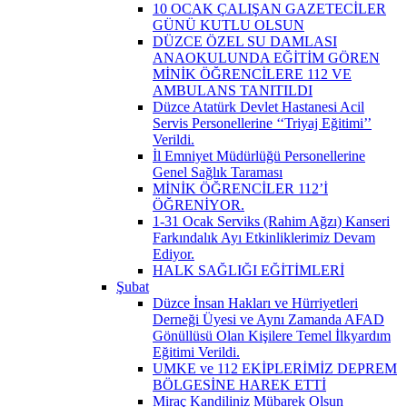
10 OCAK ÇALIŞAN GAZETECİLER
GÜNÜ KUTLU OLSUN
DÜZCE ÖZEL SU DAMLASI
ANAOKULUNDA EĞİTİM GÖREN
MİNİK ÖĞRENCİLERE 112 VE
AMBULANS TANITILDI
Düzce Atatürk Devlet Hastanesi Acil
Servis Personellerine ‘‘Triyaj Eğitimi’’
Verildi.
İl Emniyet Müdürlüğü Personellerine
Genel Sağlık Taraması
MİNİK ÖĞRENCİLER 112’İ
ÖĞRENİYOR.
1-31 Ocak Serviks (Rahim Ağzı) Kanseri
Farkındalık Ayı Etkinliklerimiz Devam
Ediyor.
HALK SAĞLIĞI EĞİTİMLERİ
Şubat
Düzce İnsan Hakları ve Hürriyetleri
Derneği Üyesi ve Aynı Zamanda AFAD
Gönüllüsü Olan Kişilere Temel İlkyardım
Eğitimi Verildi.
UMKE ve 112 EKİPLERİMİZ DEPREM
BÖLGESİNE HAREK ETTİ
Miraç Kandiliniz Mübarek Olsun