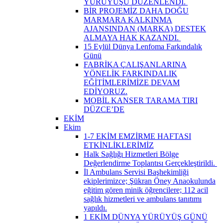
YÜRÜYÜŞÜ DÜZENLENDİ. ​
BİR PROJEMİZ DAHA DOĞU
MARMARA KALKINMA
AJANSINDAN (MARKA) DESTEK
ALMAYA HAK KAZANDI. ​
15 Eylül Dünya Lenfoma Farkındalık
Günü
FABRİKA ÇALIŞANLARINA
YÖNELİK FARKINDALIK
EĞİTİMLERİMİZE DEVAM
EDİYORUZ.
MOBİL KANSER TARAMA TIRI
DÜZCE’DE
EKİM
Ekim
1-7 EKİM EMZİRME HAFTASI
ETKİNLİKLERİMİZ
Halk Sağlığı Hizmetleri Bölge
Değerlendirme Toplantısı Gerçekleştirildi. ​
İl Ambulans Servisi Başhekimliği
ekiplerimizce; Şükran Öney Anaokulunda
eğitim gören minik öğrencilere; 112 acil
sağlık hizmetleri ve ambulans tanıtımı
yapıldı.
1 EKİM DÜNYA YÜRÜYÜŞ GÜNÜ