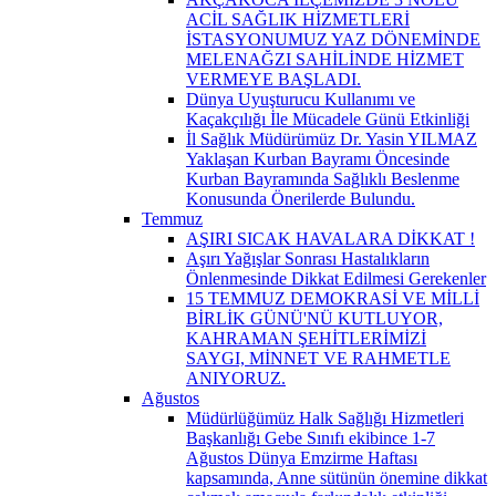
ACİL SAĞLIK HİZMETLERİ
İSTASYONUMUZ YAZ DÖNEMİNDE
MELENAĞZI SAHİLİNDE HİZMET
VERMEYE BAŞLADI.
Dünya Uyuşturucu Kullanımı ve
Kaçakçılığı İle Mücadele Günü Etkinliği
İl Sağlık Müdürümüz Dr. Yasin YILMAZ
Yaklaşan Kurban Bayramı Öncesinde
Kurban Bayramında Sağlıklı Beslenme
Konusunda Önerilerde Bulundu.
Temmuz
AŞIRI SICAK HAVALARA DİKKAT !
Aşırı Yağışlar Sonrası Hastalıkların
Önlenmesinde Dikkat Edilmesi Gerekenler
15 TEMMUZ DEMOKRASİ VE MİLLİ
BİRLİK GÜNÜ'NÜ KUTLUYOR,
KAHRAMAN ŞEHİTLERİMİZİ
SAYGI, MİNNET VE RAHMETLE
ANIYORUZ.
Ağustos
Müdürlüğümüz Halk Sağlığı Hizmetleri
Başkanlığı Gebe Sınıfı ekibince 1-7
Ağustos Dünya Emzirme Haftası
kapsamında, Anne sütünün önemine dikkat