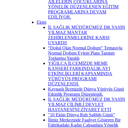
AİLELERİN ÇOCUKLARINA
YÖNELİK DÜZENLENEN EĞİTİM
PROGRAMLARINA DEVAM
EDİLİYOR.
Ekim
İL SAĞLIK MÜDÜRÜMÜZ DR.YASİN
YILMAZ MANTAR
ZEHİRLENMELERİNE KARŞI
UYARDI!
“Doğal Olan Normal Doğum” Temasıyla
Normal Doğum Eylem Planı Tanıtım
Toplantısı Yapıldı
YIĞILCA İLÇEMİZDE MEME
KANSERİ FARKINDALIK AYI
ETKİNLİKLERİ KAPSAMINDA
YÜRÜYÜŞ PROGRAMI
DÜZENLENDİ.
Kaynaşlı İlçemizde Dünya Yürüyüş Günü
Etkinlik Programı Düzenlendi.
İL SAĞLIK MÜDÜRÜMÜZ DR.YASİN
YILMAZ ÇİLİMLİ DEVLET
HASTANESİ'Nİ ZİYARET ETTİ
"10 Ekim Dünya Ruh Sağlığı Günü"
İlimiz Merkezinde Faaliyet Gösteren Bir
Fabrikadaki Kadın Çalışanlara Yönelik