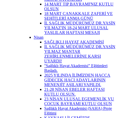
14 MART TIP BAYRAMI'NIZ KUTLU
OLSUN
18 MART ÇANAKKALE ZAFERİ VE
ŞEHİTLERİ ANMA GÜNÜ
İL SAĞLIK MÜDÜRÜMÜZ DR.YASİN
YILMAZ'IN 18-24 MART ULUSAL
YAŞLILAR HAFTASI MESAJI
Nisan
SAĞLIKLI HAYAT AKADEMİSİ
İL SAĞLIK MÜDÜRÜMÜZ DR.YASİN
YILMAZ MANTAR
ZEHİRLENMELERİNE KARŞI
UYARDI!
''Sağlıklı Hayat Akademisi” Eğitimleri
Başladı.
2025 YILINDA İLİMİZDEN HACCA
GİDECEK HACI ADAYLARININ
MENENJİT AŞILARI YAPILDI.
21-28 NİSAN EBELER HAFTASI
KUTLU OLSUN.
23 NİSAN ULUSAL EGEMENLİK VU
ÇOCUK BAYRAMI KUTLU OLSUN
Sağlıklı Hayat Akademisi (SAHA) Proje
Eğitimi
KAYNAŞLI İLÇEMİZDE