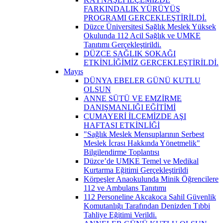
FARKINDALIK YÜRÜYÜŞ
PROGRAMI GERÇEKLEŞTİRİLDİ.
Düzce Üniversitesi Sağlık Meslek Yüksek
Okulunda 112 Acil Sağlık ve UMKE
Tanıtımı Gerçekleştirildi.
DÜZCE SAĞLIK SOKAĞI
ETKİNLİĞİMİZ GERÇEKLEŞTİRİLDİ.
Mayıs
DÜNYA EBELER GÜNÜ KUTLU
OLSUN
ANNE SÜTÜ VE EMZİRME
DANIŞMANLIĞI EĞİTİMİ
CUMAYERİ İLÇEMİZDE AŞI
HAFTASI ETKİNLİĞİ
"Sağlık Meslek Mensuplarının Serbest
Meslek İcrası Hakkında Yönetmelik"
Bilgilendirme Toplantısı
Düzce’de UMKE Temel ve Medikal
Kurtarma Eğitimi Gerçekleştirildi
Körpeşler Anaokulunda Minik Öğrencilere
112 ve Ambulans Tanıtımı
112 Personeline Akçakoca Sahil Güvenlik
Komutanlığı Tarafından Denizden Tıbbi
Tahliye Eğitimi Verildi.