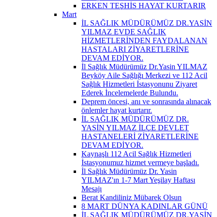
ERKEN TEŞHİS HAYAT KURTARIR
Mart
İL SAĞLIK MÜDÜRÜMÜZ DR.YASİN
YILMAZ EVDE SAĞLIK
HİZMETLERİNDEN FAYDALANAN
HASTALARI ZİYARETLERİNE
DEVAM EDİYOR.
İl Sağlık Müdürümüz Dr.Yasin YILMAZ
Beyköy Aile Sağlığı Merkezi ve 112 Acil
Sağlık Hizmetleri İstasyonunu Ziyaret
Ederek İncelemelerde Bulundu.
Deprem öncesi, anı ve sonrasında alınacak
önlemler hayat kurtarır.
İL SAĞLIK MÜDÜRÜMÜZ DR.
YASİN YILMAZ İLÇE DEVLET
HASTANELERİ ZİYARETLERİNE
DEVAM EDİYOR.
Kaynaşlı 112 Acil Sağlık Hizmetleri
İstasyonumuz hizmet vermeye başladı.
İl Sağlık Müdürümüz Dr. Yasin
YILMAZ'ın 1-7 Mart Yeşilay Haftası
Mesajı
Berat Kandiliniz Mübarek Olsun
8 MART DÜNYA KADINLAR GÜNÜ
İL SAĞLIK MÜDÜRÜMÜZ DR.YASİN