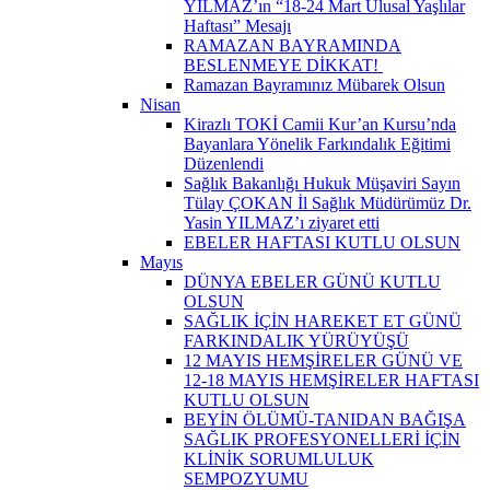
YILMAZ’ın “18-24 Mart Ulusal Yaşlılar
Haftası” Mesajı
RAMAZAN BAYRAMINDA
BESLENMEYE DİKKAT! ​
Ramazan Bayramınız Mübarek Olsun
Nisan
Kirazlı TOKİ Camii Kur’an Kursu’nda
Bayanlara Yönelik Farkındalık Eğitimi
Düzenlendi
Sağlık Bakanlığı Hukuk Müşaviri Sayın
Tülay ÇOKAN İl Sağlık Müdürümüz Dr.
Yasin YILMAZ’ı ziyaret etti
EBELER HAFTASI KUTLU OLSUN
Mayıs
DÜNYA EBELER GÜNÜ KUTLU
OLSUN
SAĞLIK İÇİN HAREKET ET GÜNÜ
FARKINDALIK YÜRÜYÜŞÜ
12 MAYIS HEMŞİRELER GÜNÜ VE
12-18 MAYIS HEMŞİRELER HAFTASI
KUTLU OLSUN
BEYİN ÖLÜMÜ-TANIDAN BAĞIŞA
SAĞLIK PROFESYONELLERİ İÇİN
KLİNİK SORUMLULUK
SEMPOZYUMU