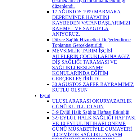
çekmek amacıyla farkındalık etkinliği
düzenlendi.
17 AĞUSTOS 1999 MARMARA
DEPREMİNDE HAYATINI
KAYBEDEN VATANDAŞLARIMIZI
RAHMET VE SAYGIYLA
ANIYORUZ.
Düzce Sağlık Hizmetleri Değerlendirme
Toplantısı Gerçekleştirildi.
MEVSİMLİK TARIM İŞÇİSİ
AİLELERİN ÇOCUKLARINA AĞIZ
DİŞ SAĞLIĞI TARAMASI VE
SAĞLIKLI BESLENME
KONULARINDA EĞİTİM
GERÇEKLEŞTİRİLDİ.
30 AĞUSTOS ZAFER BAYRAMI'MIZ
KUTLU OLSUN
Eylül
ULUSLARARASI OKURYAZARLIK
GÜNÜ KUTLU OLSUN
3-9 Eylül Halk Sağlığı Haftası Etkinliği
3-9 EYLÜL HALK SAĞLIĞI HAFTASI
VE 10 EYLÜL İNTİHARI ÖNEME
GÜNÜ MÜSABETİYLE CUMAYERİ
İLÇEMİZDE SAĞLIKLI YAŞAM