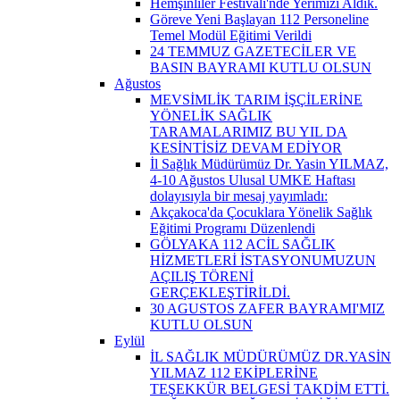
Hemşinliler Festivali'nde Yerimizi Aldık.
Göreve Yeni Başlayan 112 Personeline
Temel Modül Eğitimi Verildi
24 TEMMUZ GAZETECİLER VE
BASIN BAYRAMI KUTLU OLSUN
Ağustos
MEVSİMLİK TARIM İŞÇİLERİNE
YÖNELİK SAĞLIK
TARAMALARIMIZ BU YIL DA
KESİNTİSİZ DEVAM EDİYOR
İl Sağlık Müdürümüz Dr. Yasin YILMAZ,
4-10 Ağustos Ulusal UMKE Haftası
dolayısıyla bir mesaj yayımladı:
Akçakoca'da Çocuklara Yönelik Sağlık
Eğitimi Programı Düzenlendi
GÖLYAKA 112 ACİL SAĞLIK
HİZMETLERİ İSTASYONUMUZUN
AÇILIŞ TÖRENİ
GERÇEKLEŞTİRİLDİ.
30 AGUSTOS ZAFER BAYRAMI'MIZ
KUTLU OLSUN
Eylül
İL SAĞLIK MÜDÜRÜMÜZ DR.YASİN
YILMAZ 112 EKİPLERİNE
TEŞEKKÜR BELGESİ TAKDİM ETTİ.