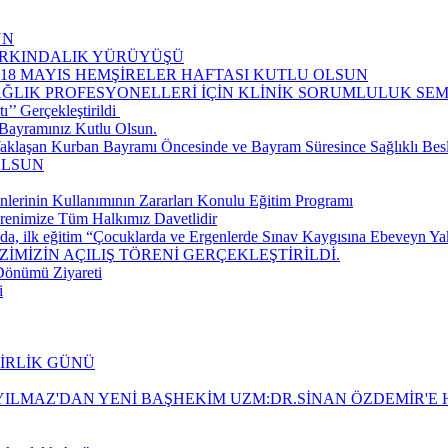
UN
FARKINDALIK YÜRÜYÜŞÜ
-18 MAYIS HEMŞİRELER HAFTASI KUTLU OLSUN
AĞLIK PROFESYONELLERİ İÇİN KLİNİK SORUMLULUK S
’ Gerçekleştirildi ​
Bayramınız Kutlu Olsun.
aklaşan Kurban Bayramı Öncesinde ve Bayram Süresince Sağlıklı Be
OLSUN
nlerinin Kullanımının Zararları Konulu Eğitim Programı
renimize Tüm Halkımız Davetlidir
da, ilk eğitim “Çocuklarda ve Ergenlerde Sınav Kaygısına Ebeveyn Yakla
İMİZİN AÇILIŞ TÖRENİ GERÇEKLEŞTİRİLDİ.
 Dönümü Ziyareti
i
BİRLİK GÜNÜ
ILMAZ'DAN YENİ BAŞHEKİM UZM:DR.SİNAN ÖZDEMİR'E H