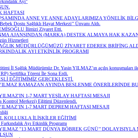
rkındalık Ayı"
SUN.
K HAFTASI
SAMINDA ANNE VE ANNE ADAYLARIMIZA YÖNELİK BİLGİ
Bebek Dostu Sağlıklı Hayat Merkezi’’ Ünvanı Aldı.
EMİŞOĞLU İlimizi Ziyaret Etti.
MA AJANSINDAN (MARKA) DESTEK ALMAYA HAK KAZAN
zün Hizmetleri
 SAĞLIK MÜDÜRLÜĞÜMÜZÜ ZİYARET EDEREK BRİFİNG ALD
ARKINDALIK AYI ETKİNLİK PROGRAMI
imi İl Sağlık Müdürümüz Dr. Yasin YILMAZ’ın açılış konuşmaları ile
P) Sertifika Töreni İle Sona Erdi.
Lİ EĞİTİMİMİZ GERÇEKLEŞTİ.
 YILMAZ RAMAZAN AYINDA BESLENME ÖNERİLERİNDE B
ILMAZ'IN 1-7 MART YEŞİLAY HAFTASI MESAJI
a Kontrol Merkezi) Eğitimi Düzenlendi.
ILMAZ’IN 1-7 MART DEPREM HAFTASI MESAJI
liği
 KOLLUKLA İLİŞKİLER EĞİTİMİ
Farkındalık Ayı Etkinlik Programı
YILMAZ ''13 MART DÜNYA BÖBREK GÜNÜ’’ DOLAYISIYLA
OLSUN