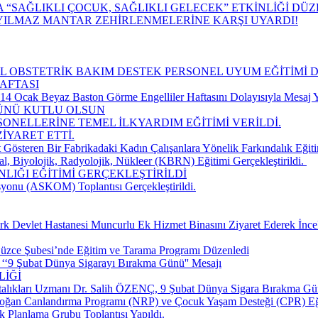
“SAĞLIKLI ÇOCUK, SAĞLIKLI GELECEK” ETKİNLİĞİ DÜ
YILMAZ MANTAR ZEHİRLENMELERİNE KARŞI UYARDI!
CİL OBSTETRİK BAKIM DESTEK PERSONEL UYUM EĞİTİMİ 
AFTASI
 Ocak Beyaz Baston Görme Engelliler Haftasını Dolayısıyla Mesaj Y
GÜNÜ KUTLU OLSUN
SONELLERİNE TEMEL İLKYARDIM EĞİTİMİ VERİLDİ.
İYARET ETTİ.
 Gösteren Bir Fabrikadaki Kadın Çalışanlara Yönelik Farkındalık Eğiti
, Biyolojik, Radyolojik, Nükleer (KBRN) Eğitimi Gerçekleştirildi. ​
LIĞI EĞİTİMİ GERÇEKLEŞTİRİLDİ
yonu (ASKOM) Toplantısı Gerçekleştirildi.
k Devlet Hastanesi Muncurlu Ek Hizmet Binasını Ziyaret Ederek İnce
üzce Şubesi’nde Eğitim ve Tarama Programı Düzenledi
‘‘9 Şubat Dünya Sigarayı Bırakma Günü'' Mesajı
LİĞİ
talıkları Uzmanı Dr. Salih ÖZENÇ, 9 Şubat Dünya Sigara Bırakma Gün
doğan Canlandırma Programı (NRP) ve Çocuk Yaşam Desteği (CPR) Eğ
k Planlama Grubu Toplantısı Yapıldı.