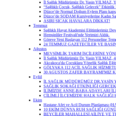
İl Sağlık Müdürümüz Dr. Yasin YILMAZ, Y
“Sağlıklı Çocuk, Sağlıklı Gelecek” Etkinlik 
Düzce’de Normal Doğum Eylem Planı kapsam
Düzce’de SODAM Kursiyerlerine Kadın Sağlı
AŞIRI SICAK HAVALARA DİKKAT!
Temmuz
Sağlıklı Hayat Akademisi Eğitimlerimiz De
Hemşinliler Festivali'nde Yerimizi Aldık.
Göreve Yeni Başlayan 112 Personeline Teme
24 TEMMUZ GAZETECİLER VE BAS
Ağustos
MEVSİMLİK TARIM İŞÇİLERİNE YÖN
İl Sağlık Müdürümüz Dr. Yasin YILMAZ, 4-
Akçakoca'da Çocuklara Yönelik Sağlık Eği
GÖLYAKA 112 ACİL SAĞLIK HİZMET
30 AGUSTOS ZAFER BAYRAMI'MIZ 
Eylül
İL SAĞLIK MÜDÜRÜMÜZ DR.YASİN Y
SAĞLIK SOKAĞI ETKİNLİĞİ GERÇEK
İLİMİZDE ANNE-BABA ADAYLARI İ
ÇİLİMLİ İLÇEMİZDE HALK SAĞLIĞ
Ekim
Hastane Afet ve Acil Durum Planlaması (HAP)
10 EKİM DÜNYA RUH SAĞLIĞI GÜN
BEYCİLER MAHALLESİ AİLİYE VE T