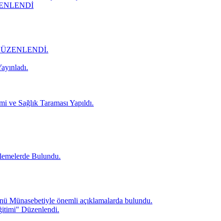
ZENLENDİ
DÜZENLENDİ.
ayınladı.
mi ve Sağlık Taraması Yapıldı.
lemelerde Bulundu.
ü Münasebetiyle önemli açıklamalarda bulundu.
itimi" Düzenlendi.