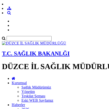
T.C. SAĞLIK BAKANLĞI
DÜZCE İL SAĞLIK MÜDÜR
Kurumsal
Sağlık Müdürümüz
Yönetim
Teşkilat Şeması
Eski WEB Sayfamız
Haberler