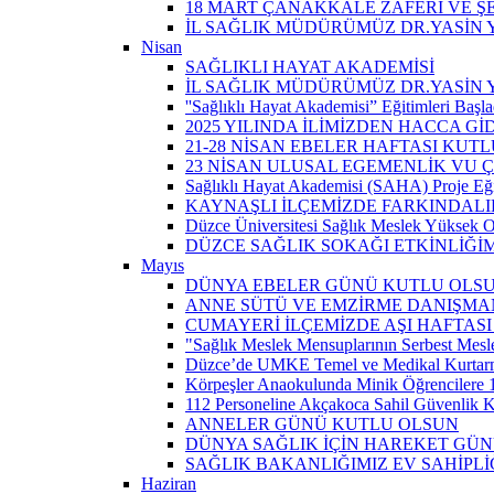
18 MART ÇANAKKALE ZAFERİ VE Ş
İL SAĞLIK MÜDÜRÜMÜZ DR.YASİN Y
Nisan
SAĞLIKLI HAYAT AKADEMİSİ
İL SAĞLIK MÜDÜRÜMÜZ DR.YASİN 
''Sağlıklı Hayat Akademisi” Eğitimleri Başla
2025 YILINDA İLİMİZDEN HACCA Gİ
21-28 NİSAN EBELER HAFTASI KUTL
23 NİSAN ULUSAL EGEMENLİK VU
Sağlıklı Hayat Akademisi (SAHA) Proje Eği
KAYNAŞLI İLÇEMİZDE FARKINDALI
Düzce Üniversitesi Sağlık Meslek Yüksek O
DÜZCE SAĞLIK SOKAĞI ETKİNLİĞİM
Mayıs
DÜNYA EBELER GÜNÜ KUTLU OLS
ANNE SÜTÜ VE EMZİRME DANIŞMAN
CUMAYERİ İLÇEMİZDE AŞI HAFTASI
"Sağlık Meslek Mensuplarının Serbest Mesle
Düzce’de UMKE Temel ve Medikal Kurtarma 
Körpeşler Anaokulunda Minik Öğrencilere 
112 Personeline Akçakoca Sahil Güvenlik Ko
ANNELER GÜNÜ KUTLU OLSUN
DÜNYA SAĞLIK İÇİN HAREKET GÜ
SAĞLIK BAKANLIĞIMIZ EV SAHİPL
Haziran