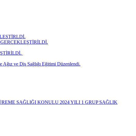
LEŞTİRLDİ.
GERÇEKLEŞTİRİLDİ.
İRİLDİ. ​
 Ağız ve Diş Sağlığı Eğitimi Düzenlendi.
REME SAĞLIĞI KONULU 2024 YILI 1 GRUP SAĞLIK