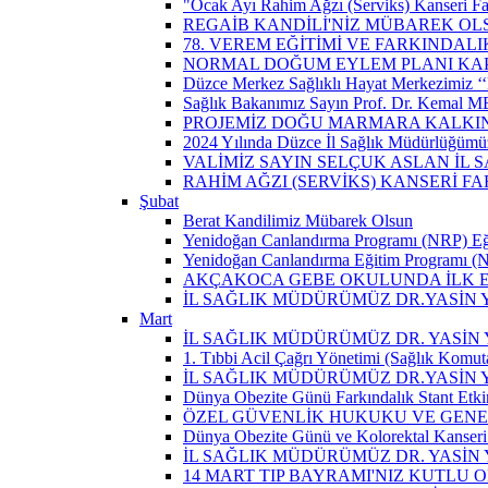
"Ocak Ayı Rahim Ağzı (Serviks) Kanseri Fa
REGAİB KANDİLİ'NİZ MÜBAREK OL
78. VEREM EĞİTİMİ VE FARKINDALI
NORMAL DOĞUM EYLEM PLANI KAP
Düzce Merkez Sağlıklı Hayat Merkezimiz ‘‘
Sağlık Bakanımız Sayın Prof. Dr. Kemal M
PROJEMİZ DOĞU MARMARA KALKIN
2024 Yılında Düzce İl Sağlık Müdürlüğümü
VALİMİZ SAYIN SELÇUK ASLAN İL
RAHİM AĞZI (SERVİKS) KANSERİ F
Şubat
Berat Kandilimiz Mübarek Olsun
Yenidoğan Canlandırma Programı (NRP) Eğit
Yenidoğan Canlandırma Eğitim Programı (NR
AKÇAKOCA GEBE OKULUNDA İLK EŞ
İL SAĞLIK MÜDÜRÜMÜZ DR.YASİN
Mart
İL SAĞLIK MÜDÜRÜMÜZ DR. YASİN Y
1. Tıbbi Acil Çağrı Yönetimi (Sağlık Komut
İL SAĞLIK MÜDÜRÜMÜZ DR.YASİN Y
Dünya Obezite Günü Farkındalık Stant Etkin
ÖZEL GÜVENLİK HUKUKU VE GENEL
Dünya Obezite Günü ve Kolorektal Kanseri 
İL SAĞLIK MÜDÜRÜMÜZ DR. YASİN 
14 MART TIP BAYRAMI'NIZ KUTLU 