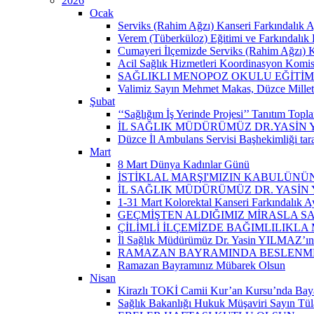
2026
Ocak
Serviks (Rahim Ağzı) Kanseri Farkındalık A
Verem (Tüberküloz) Eğitimi ve Farkındalık 
Cumayeri İlçemizde Serviks (Rahim Ağzı) Kan
Acil Sağlık Hizmetleri Koordinasyon Komisy
SAĞLIKLI MENOPOZ OKULU EĞİTİM
Valimiz Sayın Mehmet Makas, Düzce Milletvek
Şubat
‘‘Sağlığım İş Yerinde Projesi’’ Tanıtım Toplant
İL SAĞLIK MÜDÜRÜMÜZ DR.YASİN
Düzce İl Ambulans Servisi Başhekimliği ta
Mart
8 Mart Dünya Kadınlar Günü
İSTİKLAL MARŞI'MIZIN KABULÜNÜN
İL SAĞLIK MÜDÜRÜMÜZ DR. YASİN
1-31 Mart Kolorektal Kanseri Farkındalık Ay
GEÇMİŞTEN ALDIĞIMIZ MİRASLA SA
ÇİLİMLİ İLÇEMİZDE BAĞIMLILIKLA
İl Sağlık Müdürümüz Dr. Yasin YILMAZ’ın “
RAMAZAN BAYRAMINDA BESLENMEY
Ramazan Bayramınız Mübarek Olsun
Nisan
Kirazlı TOKİ Camii Kur’an Kursu’nda Baya
Sağlık Bakanlığı Hukuk Müşaviri Sayın Tü