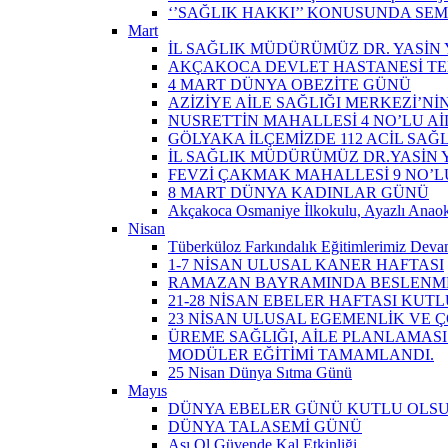
‘’SAĞLIK HAKKI’’ KONUSUNDA SEM
Mart
İL SAĞLIK MÜDÜRÜMÜZ DR. YASİN Y
AKÇAKOCA DEVLET HASTANESİ TE
4 MART DÜNYA OBEZİTE GÜNÜ
AZİZİYE AİLE SAĞLIĞI MERKEZİ’NİN
NUSRETTİN MAHALLESİ 4 NO’LU Aİ
GÖLYAKA İLÇEMİZDE 112 ACİL SAĞ
İL SAĞLIK MÜDÜRÜMÜZ DR.YASİN Y
FEVZİ ÇAKMAK MAHALLESİ 9 NO’LU 
8 MART DÜNYA KADINLAR GÜNÜ
Akçakoca Osmaniye İlkokulu, Ayazlı Anaoku
Nisan
Tüberküloz Farkındalık Eğitimlerimiz Devam
1-7 NİSAN ULUSAL KANER HAFTASI
RAMAZAN BAYRAMINDA BESLENME
21-28 NİSAN EBELER HAFTASI KUTL
23 NİSAN ULUSAL EGEMENLİK VE
ÜREME SAĞLIĞI, AİLE PLANLAMASI
MODÜLER EĞİTİMİ TAMAMLANDI.
25 Nisan Dünya Sıtma Günü
Mayıs
DÜNYA EBELER GÜNÜ KUTLU OLS
DÜNYA TALASEMİ GÜNÜ
Aşı Ol Güvende Kal Etkinliği ​