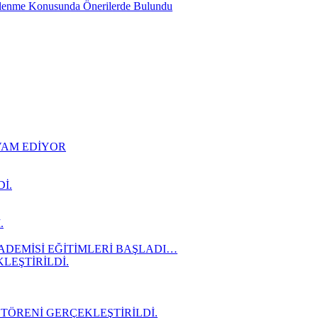
slenme Konusunda Önerilerde Bulundu
EVAM EDİYOR
İ.
.
ADEMİSİ EĞİTİMLERİ BAŞLADI…
LEŞTİRİLDİ.
 TÖRENİ GERÇEKLEŞTİRİLDİ.