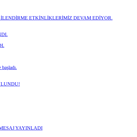
LENDİRME ETKİNLİKLERİMİZ DEVAM EDİYOR.
DI.
I.
 başladı.
ULUNDU!
 MESAJ YAYINLADI