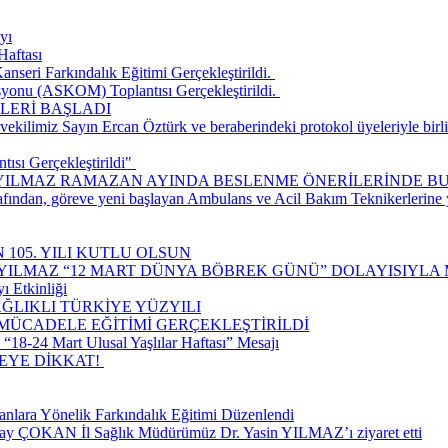
yı
Haftası
seri Farkındalık Eğitimi Gerçekleştirildi. ​
onu (ASKOM) Toplantısı Gerçekleştirildi. ​
LERİ BAŞLADI
ilimiz Sayın Ercan Öztürk ve beraberindeki protokol üyeleriyle birlik
ısı Gerçekleştirildi" ​
 YILMAZ RAMAZAN AYINDA BESLENME ÖNERİLERİNDE B
rafından, göreve yeni başlayan Ambulans ve Acil Bakım Teknikerlerine
 105. YILI KUTLU OLSUN
 YILMAZ “12 MART DÜNYA BÖBREK GÜNÜ” DOLAYISIYLA 
ı Etkinliği
ĞLIKLI TÜRKİYE YÜZYILI
 MÜCADELE EĞİTİMİ GERÇEKLEŞTİRİLDİ
18-24 Mart Ulusal Yaşlılar Haftası” Mesajı
E DİKKAT! ​
nlara Yönelik Farkındalık Eğitimi Düzenlendi
lay ÇOKAN İl Sağlık Müdürümüz Dr. Yasin YILMAZ’ı ziyaret etti