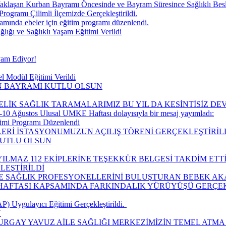
aklaşan Kurban Bayramı Öncesinde ve Bayram Süresince Sağlıklı Be
Programı Çilimli İlçemizde Gerçekleştirildi.
ında ebeler için eğitim programı düzenlendi.
ğı ve Sağlıklı Yaşam Eğitimi Verildi
vam Ediyor!
l Modül Eğitimi Verildi
IN BAYRAMI KUTLU OLSUN
ELİK SAĞLIK TARAMALARIMIZ BU YIL DA KESİNTİSİZ D
10 Ağustos Ulusal UMKE Haftası dolayısıyla bir mesaj yayımladı:
timi Programı Düzenlendi
LERİ İSTASYONUMUZUN AÇILIŞ TÖRENİ GERÇEKLEŞTİRİLD
KUTLU OLSUN
ILMAZ 112 EKİPLERİNE TEŞEKKÜR BELGESİ TAKDİM ETTİ
LEŞTİRİLDİ
LE SAĞLIK PROFESYONELLERİNİ BULUŞTURAN BEBEK AK
I HAFTASI KAPSAMINDA FARKINDALIK YÜRÜYÜŞÜ GERÇEK
 Uygulayıcı Eğitimi Gerçekleştirildi. ​
Ü
URGAY YAVUZ AİLE SAĞLIĞI MERKEZİMİZİN TEMEL ATMA