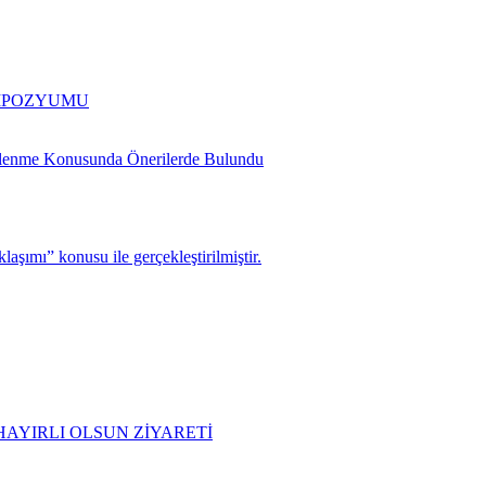
EMPOZYUMU
slenme Konusunda Önerilerde Bulundu
şımı” konusu ile gerçekleştirilmiştir.
AYIRLI OLSUN ZİYARETİ