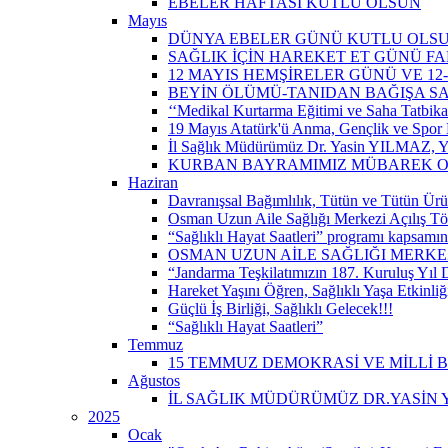
EBELER HAFTASI KUTLU OLSUN
Mayıs
DÜNYA EBELER GÜNÜ KUTLU OLS
SAĞLIK İÇİN HAREKET ET GÜNÜ 
12 MAYIS HEMŞİRELER GÜNÜ VE 12
BEYİN ÖLÜMÜ-TANIDAN BAĞIŞA S
‘‘Medikal Kurtarma Eğitimi ve Saha Tatbikatı’
19 Mayıs Atatürk'ü Anma, Gençlik ve Spor 
İl Sağlık Müdürümüz Dr. Yasin YILMAZ, Y
KURBAN BAYRAMIMIZ MÜBAREK 
Haziran
Davranışsal Bağımlılık, Tütün ve Tütün Ürü
Osman Uzun Aile Sağlığı Merkezi Açılış Tö
“Sağlıklı Hayat Saatleri” programı kapsamın
OSMAN UZUN AİLE SAĞLIĞI MERKEZ
“Jandarma Teşkilatımızın 187. Kuruluş Yıl
Hareket Yaşını Öğren, Sağlıklı Yaşa Etkinliğ
Güçlü İş Birliği, Sağlıklı Gelecek!!!
“Sağlıklı Hayat Saatleri”
Temmuz
15 TEMMUZ DEMOKRASİ VE MİLLİ 
Ağustos
İL SAĞLIK MÜDÜRÜMÜZ DR.YASİN Y
2025
Ocak