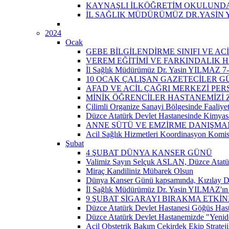
KAYNAŞLI İLKÖĞRETİM OKULUNDA 
İL SAĞLIK MÜDÜRÜMÜZ DR.YASİN 
2024
Ocak
GEBE BİLGİLENDİRME SINIFI VE A
VEREM EĞİTİMİ VE FARKINDALIK H
İl Sağlık Müdürümüz Dr. Yasin YILMAZ 7-14
10 OCAK ÇALIŞAN GAZETECİLER 
AFAD VE ACİL ÇAĞRI MERKEZİ PER
MİNİK ÖĞRENCİLER HASTANEMİZİ Z
Çilimli Organize Sanayi Bölgesinde Faaliyet
Düzce Atatürk Devlet Hastanesinde Kimyasal
ANNE SÜTÜ VE EMZİRME DANIŞMAN
Acil Sağlık Hizmetleri Koordinasyon Komis
Şubat
4 ŞUBAT DÜNYA KANSER GÜNÜ
Valimiz Sayın Selçuk ASLAN, Düzce Atatür
Miraç Kandiliniz Mübarek Olsun
Dünya Kanser Günü kapsamında, Kızılay D
İl Sağlık Müdürümüz Dr. Yasin YILMAZ'ın 
9 ŞUBAT SİGARAYI BIRAKMA ETKİN
Düzce Atatürk Devlet Hastanesi Göğüs Has
Düzce Atatürk Devlet Hastanemizde "Yeni
Acil Obstetrik Bakım Çekirdek Ekip Strateji