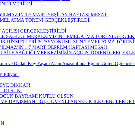
İNER VERİLDİ
ILMAZ'IN 1-7 MART YEŞİLAY HAFTASI MESAJI
MEL ATMA TÖRENİ GERÇEKLEŞTİRLDİ.
 AÇILIŞI GERÇEKLEŞTİRİLDİ.
LE SAĞLIĞI MERKEZİMİZİN TEMEL ATMA TÖRENİ GERÇEK
LIK HİZMETLERİ İSTASYONUMUZUN TEMEL ATMA TÖRENİ 
ILMAZ’IN 1-7 MART DEPREM HAFTASI MESAJI
AİLE SAĞLIĞI MERKEZİMİZİN AÇILIŞ TÖRENİ GERÇEKLEŞT
lu ve Dadalı Köy Yaşam Alanı Anasınıfında Eğitim Gören Öğrencilere
 Ediyor. ​
YE DİKKAT!
U OLSUN.
 ÇOCUK BAYRAMI KUTLU OLSUN
 VE DANIŞMANLIĞI, GÜVENLİ ANNELİK İLE GENÇLERDE Ü
UN