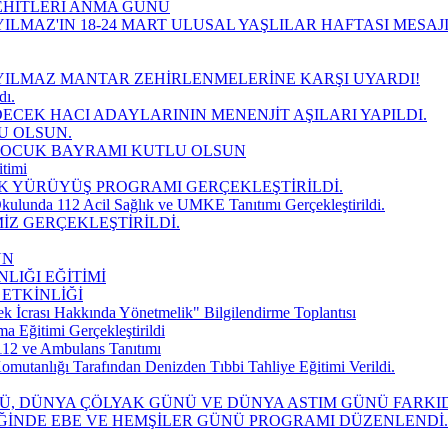
EHİTLERİ ANMA GÜNÜ
ILMAZ'IN 18-24 MART ULUSAL YAŞLILAR HAFTASI MESAJ
YILMAZ MANTAR ZEHİRLENMELERİNE KARŞI UYARDI!
dı.
DECEK HACI ADAYLARININ MENENJİT AŞILARI YAPILDI.
U OLSUN.
 ÇOCUK BAYRAMI KUTLU OLSUN
timi
K YÜRÜYÜŞ PROGRAMI GERÇEKLEŞTİRİLDİ.
kulunda 112 Acil Sağlık ve UMKE Tanıtımı Gerçekleştirildi.
İZ GERÇEKLEŞTİRİLDİ.
UN
LIĞI EĞİTİMİ
 ETKİNLİĞİ
k İcrası Hakkında Yönetmelik" Bilgilendirme Toplantısı
Eğitimi Gerçekleştirildi
112 ve Ambulans Tanıtımı
mutanlığı Tarafından Denizden Tıbbi Tahliye Eğitimi Verildi.
NÜ, DÜNYA ÇÖLYAK GÜNÜ VE DÜNYA ASTIM GÜNÜ FARK
İĞİNDE EBE VE HEMŞİLER GÜNÜ PROGRAMI DÜZENLENDİ.