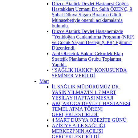
Düzce Atatürk Devlet Hastanesi Göğüs
Hastalıkları Uzmanı Dr. Salih ÖZENÇ, 9
Şubat Dünya Sigara Bırakma Günü
Münasebetiyle önemli açıklamalarda
bulundu.
Düzce Atatürk Devlet Hastanemizde
"Yenidoğan Canlandırma Programı (NRP)
ve Çocuk Yaşam Desteği (CPR) Eğitimi"
Düzenlendi.
Acil Obstetrik Bakım Çekirdek Ekip
Stratejik Planlama Grubu Toplantısı
Yapıldı.
‘’SAĞLIK HAKKI’’ KONUSUNDA
SEMİNER VERİLDİ
Mart
İL SAĞLIK MÜDÜRÜMÜZ DR.
YASİN YILMAZ'IN 1-7 MART
YEŞİLAY HAFTASI MESAJI
AKÇAKOCA DEVLET HASTANESİ
TEMEL ATMA TÖRENİ
GERÇEKLEŞTİRLDİ.
4 MART DÜNYA OBEZİTE GÜNÜ
AZİZİYE AİLE SAĞLIĞI
MERKEZİ’NİN AÇILIŞI
GERÇEKLEŞTİRİLDİ.