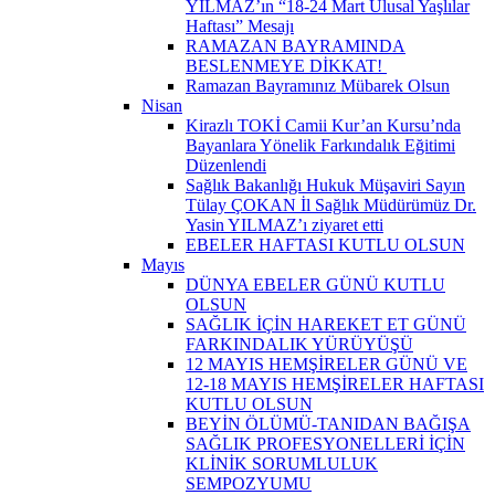
YILMAZ’ın “18-24 Mart Ulusal Yaşlılar
Haftası” Mesajı
RAMAZAN BAYRAMINDA
BESLENMEYE DİKKAT! ​
Ramazan Bayramınız Mübarek Olsun
Nisan
Kirazlı TOKİ Camii Kur’an Kursu’nda
Bayanlara Yönelik Farkındalık Eğitimi
Düzenlendi
Sağlık Bakanlığı Hukuk Müşaviri Sayın
Tülay ÇOKAN İl Sağlık Müdürümüz Dr.
Yasin YILMAZ’ı ziyaret etti
EBELER HAFTASI KUTLU OLSUN
Mayıs
DÜNYA EBELER GÜNÜ KUTLU
OLSUN
SAĞLIK İÇİN HAREKET ET GÜNÜ
FARKINDALIK YÜRÜYÜŞÜ
12 MAYIS HEMŞİRELER GÜNÜ VE
12-18 MAYIS HEMŞİRELER HAFTASI
KUTLU OLSUN
BEYİN ÖLÜMÜ-TANIDAN BAĞIŞA
SAĞLIK PROFESYONELLERİ İÇİN
KLİNİK SORUMLULUK
SEMPOZYUMU