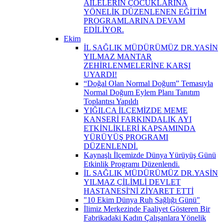
AİLELERİN ÇOCUKLARINA
YÖNELİK DÜZENLENEN EĞİTİM
PROGRAMLARINA DEVAM
EDİLİYOR.
Ekim
İL SAĞLIK MÜDÜRÜMÜZ DR.YASİN
YILMAZ MANTAR
ZEHİRLENMELERİNE KARŞI
UYARDI!
“Doğal Olan Normal Doğum” Temasıyla
Normal Doğum Eylem Planı Tanıtım
Toplantısı Yapıldı
YIĞILCA İLÇEMİZDE MEME
KANSERİ FARKINDALIK AYI
ETKİNLİKLERİ KAPSAMINDA
YÜRÜYÜŞ PROGRAMI
DÜZENLENDİ.
Kaynaşlı İlçemizde Dünya Yürüyüş Günü
Etkinlik Programı Düzenlendi.
İL SAĞLIK MÜDÜRÜMÜZ DR.YASİN
YILMAZ ÇİLİMLİ DEVLET
HASTANESİ'Nİ ZİYARET ETTİ
"10 Ekim Dünya Ruh Sağlığı Günü"
İlimiz Merkezinde Faaliyet Gösteren Bir
Fabrikadaki Kadın Çalışanlara Yönelik