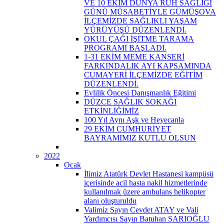
VE 10 EKİM DÜNYA RUH SAĞLIĞI
GÜNÜ MÜSABETİYLE GÜMÜŞOVA
İLÇEMİZDE SAĞLIKLI YAŞAM
YÜRÜYÜŞÜ DÜZENLENDİ.
OKUL ÇAĞI İŞİTME TARAMA
PROGRAMI BAŞLADI.
1-31 EKİM MEME KANSERİ
FARKINDALIK AYI KAPSAMINDA
CUMAYERİ İLÇEMİZDE EĞİTİM
DÜZENLENDİ.
Evlilik Öncesi Danışmanlık Eğitimi
DÜZCE SAĞLIK SOKAĞI
ETKİNLİĞİMİZ
100 Yıl Aynı Aşk ve Heyecanla
29 EKİM CUMHURİYET
BAYRAMIMIZ KUTLU OLSUN
2022
Ocak
İlimiz Atatürk Devlet Hastanesi kampüsü
içerisinde acil hasta nakil hizmetlerinde
kullanılmak üzere ambulans helikopter
alanı oluşturuldu
Valimiz Sayın Cevdet ATAY ve Vali
Yardımcısı Sayın Batuhan SARIOĞLU