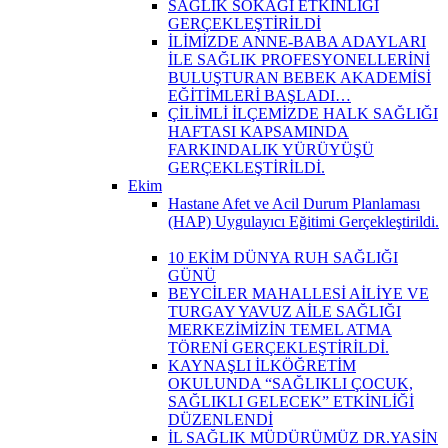
SAĞLIK SOKAĞI ETKİNLİĞİ
GERÇEKLEŞTİRİLDİ
İLİMİZDE ANNE-BABA ADAYLARI
İLE SAĞLIK PROFESYONELLERİNİ
BULUŞTURAN BEBEK AKADEMİSİ
EĞİTİMLERİ BAŞLADI…
ÇİLİMLİ İLÇEMİZDE HALK SAĞLIĞI
HAFTASI KAPSAMINDA
FARKINDALIK YÜRÜYÜŞÜ
GERÇEKLEŞTİRİLDİ.
Ekim
Hastane Afet ve Acil Durum Planlaması
(HAP) Uygulayıcı Eğitimi Gerçekleştirildi.
10 EKİM DÜNYA RUH SAĞLIĞI
GÜNÜ
BEYCİLER MAHALLESİ AİLİYE VE
TURGAY YAVUZ AİLE SAĞLIĞI
MERKEZİMİZİN TEMEL ATMA
TÖRENİ GERÇEKLEŞTİRİLDİ.
KAYNAŞLI İLKÖĞRETİM
OKULUNDA “SAĞLIKLI ÇOCUK,
SAĞLIKLI GELECEK” ETKİNLİĞİ
DÜZENLENDİ
İL SAĞLIK MÜDÜRÜMÜZ DR.YASİN