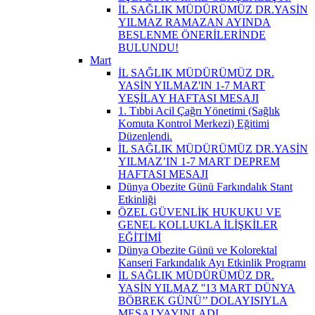
İL SAĞLIK MÜDÜRÜMÜZ DR.YASİN
YILMAZ RAMAZAN AYINDA
BESLENME ÖNERİLERİNDE
BULUNDU!
Mart
İL SAĞLIK MÜDÜRÜMÜZ DR.
YASİN YILMAZ'IN 1-7 MART
YEŞİLAY HAFTASI MESAJI
1. Tıbbi Acil Çağrı Yönetimi (Sağlık
Komuta Kontrol Merkezi) Eğitimi
Düzenlendi.
İL SAĞLIK MÜDÜRÜMÜZ DR.YASİN
YILMAZ’IN 1-7 MART DEPREM
HAFTASI MESAJI
Dünya Obezite Günü Farkındalık Stant
Etkinliği
ÖZEL GÜVENLİK HUKUKU VE
GENEL KOLLUKLA İLİŞKİLER
EĞİTİMİ
Dünya Obezite Günü ve Kolorektal
Kanseri Farkındalık Ayı Etkinlik Programı
İL SAĞLIK MÜDÜRÜMÜZ DR.
YASİN YILMAZ ''13 MART DÜNYA
BÖBREK GÜNÜ’’ DOLAYISIYLA
MESAJ YAYINLADI