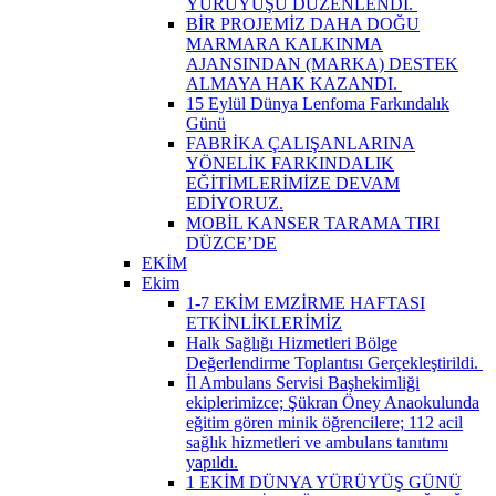
YÜRÜYÜŞÜ DÜZENLENDİ. ​
BİR PROJEMİZ DAHA DOĞU
MARMARA KALKINMA
AJANSINDAN (MARKA) DESTEK
ALMAYA HAK KAZANDI. ​
15 Eylül Dünya Lenfoma Farkındalık
Günü
FABRİKA ÇALIŞANLARINA
YÖNELİK FARKINDALIK
EĞİTİMLERİMİZE DEVAM
EDİYORUZ.
MOBİL KANSER TARAMA TIRI
DÜZCE’DE
EKİM
Ekim
1-7 EKİM EMZİRME HAFTASI
ETKİNLİKLERİMİZ
Halk Sağlığı Hizmetleri Bölge
Değerlendirme Toplantısı Gerçekleştirildi. ​
İl Ambulans Servisi Başhekimliği
ekiplerimizce; Şükran Öney Anaokulunda
eğitim gören minik öğrencilere; 112 acil
sağlık hizmetleri ve ambulans tanıtımı
yapıldı.
1 EKİM DÜNYA YÜRÜYÜŞ GÜNÜ