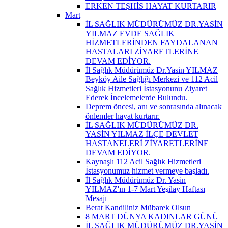
ERKEN TEŞHİS HAYAT KURTARIR
Mart
İL SAĞLIK MÜDÜRÜMÜZ DR.YASİN
YILMAZ EVDE SAĞLIK
HİZMETLERİNDEN FAYDALANAN
HASTALARI ZİYARETLERİNE
DEVAM EDİYOR.
İl Sağlık Müdürümüz Dr.Yasin YILMAZ
Beyköy Aile Sağlığı Merkezi ve 112 Acil
Sağlık Hizmetleri İstasyonunu Ziyaret
Ederek İncelemelerde Bulundu.
Deprem öncesi, anı ve sonrasında alınacak
önlemler hayat kurtarır.
İL SAĞLIK MÜDÜRÜMÜZ DR.
YASİN YILMAZ İLÇE DEVLET
HASTANELERİ ZİYARETLERİNE
DEVAM EDİYOR.
Kaynaşlı 112 Acil Sağlık Hizmetleri
İstasyonumuz hizmet vermeye başladı.
İl Sağlık Müdürümüz Dr. Yasin
YILMAZ'ın 1-7 Mart Yeşilay Haftası
Mesajı
Berat Kandiliniz Mübarek Olsun
8 MART DÜNYA KADINLAR GÜNÜ
İL SAĞLIK MÜDÜRÜMÜZ DR.YASİN