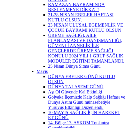
RAMAZAN BAYRAMINDA
BESLENMEYE DİKKAT!
21-28 NİSAN EBELER HAFTASI
KUTLU OLSUN.
23 NİSAN ULUSAL EGEMENLİK VE
ÇOCUK BAYRAMI KUTLU OLSUN
ÜREME SAĞLIĞI, AİLE
PLANLAMASI VE DANIŞMANLIĞI,
GÜVENLİ ANNELİK İLE
GENÇLERDE ÜREME SAĞLIĞI
KONULU 2024 YILI 1 GRUP SAĞLIK
MODÜLER EĞİTİMİ TAMAMLANDI.
25 Nisan Dünya Sıtma Günü
Mayıs
DÜNYA EBELER GÜNÜ KUTLU
OLSUN
DÜNYA TALASEMİ GÜNÜ
Aşı Ol Güvende Kal Etkinliği ​
Gölyaka İlçemizde Kalp Sağlığı Haftası ve
Dünya Astım Günü münasebetiyle
Yürüyüş Etkinliği Düzenlendi.
10 MAYIS SAĞLIK İÇİN HAREKET
ET GÜNÜ
14. Bölge 13. ASKOM Toplantısı
Gerçekleştirildi.