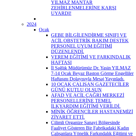
YILMAZ MANTAR
ZEHİRLENMELERİNE KARŞI
UYARDI!
2024
Ocak
GEBE BİLGİLENDİRME SINIFI VE
ACİL OBSTETRİK BAKIM DESTEK
PERSONEL UYUM EĞİTİMİ
DÜZENLENDİ.
VEREM EĞİTİMİ VE FARKINDALIK
HAFTASI
İl Sağlık Müdürümüz Dr. Yasin YILMAZ
7-14 Ocak Beyaz Baston Görme Engelliler
Haftasını Dolayısıyla Mesaj Yayınladı.
10 OCAK ÇALIŞAN GAZETECİLER
GÜNÜ KUTLU OLSUN
AFAD VE ACİL ÇAĞRI MERKEZİ
PERSONELLERİNE TEMEL
İLKYARDIM EĞİTİMİ VERİLDİ.
MİNİK ÖĞRENCİLER HASTANEMİZİ
ZİYARET ETTİ.
Çilimli Organize Sanayi Bölgesinde
Faaliyet Gösteren Bir Fabrikadaki Kadın
Çalışanlara Yönelik Farkındalık Eğitimi ve