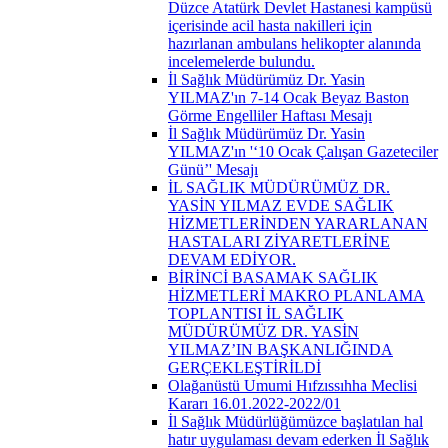
Düzce Atatürk Devlet Hastanesi kampüsü
içerisinde acil hasta nakilleri için
hazırlanan ambulans helikopter alanında
incelemelerde bulundu.
İl Sağlık Müdürümüz Dr. Yasin
YILMAZ'ın 7-14 Ocak Beyaz Baston
Görme Engelliler Haftası Mesajı
İl Sağlık Müdürümüz Dr. Yasin
YILMAZ'ın '‘10 Ocak Çalışan Gazeteciler
Günü’' Mesajı
İL SAĞLIK MÜDÜRÜMÜZ DR.
YASİN YILMAZ EVDE SAĞLIK
HİZMETLERİNDEN YARARLANAN
HASTALARI ZİYARETLERİNE
DEVAM EDİYOR.
BİRİNCİ BASAMAK SAĞLIK
HİZMETLERİ MAKRO PLANLAMA
TOPLANTISI İL SAĞLIK
MÜDÜRÜMÜZ DR. YASİN
YILMAZ’IN BAŞKANLIĞINDA
GERÇEKLEŞTİRİLDİ
Olağanüstü Umumi Hıfzıssıhha Meclisi
Kararı 16.01.2022-2022/01
İl Sağlık Müdürlüğümüzce başlatılan hal
hatır uygulaması devam ederken İl Sağlık