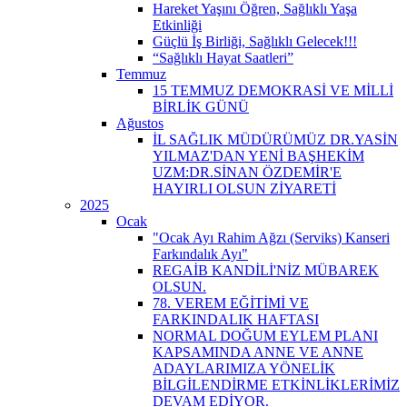
Hareket Yaşını Öğren, Sağlıklı Yaşa
Etkinliği
Güçlü İş Birliği, Sağlıklı Gelecek!!!
“Sağlıklı Hayat Saatleri”
Temmuz
15 TEMMUZ DEMOKRASİ VE MİLLİ
BİRLİK GÜNÜ
Ağustos
İL SAĞLIK MÜDÜRÜMÜZ DR.YASİN
YILMAZ'DAN YENİ BAŞHEKİM
UZM:DR.SİNAN ÖZDEMİR'E
HAYIRLI OLSUN ZİYARETİ
2025
Ocak
"Ocak Ayı Rahim Ağzı (Serviks) Kanseri
Farkındalık Ayı"
REGAİB KANDİLİ'NİZ MÜBAREK
OLSUN.
78. VEREM EĞİTİMİ VE
FARKINDALIK HAFTASI
NORMAL DOĞUM EYLEM PLANI
KAPSAMINDA ANNE VE ANNE
ADAYLARIMIZA YÖNELİK
BİLGİLENDİRME ETKİNLİKLERİMİZ
DEVAM EDİYOR.