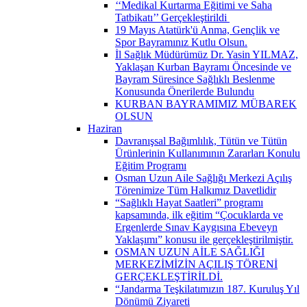
‘‘Medikal Kurtarma Eğitimi ve Saha
Tatbikatı’’ Gerçekleştirildi ​
19 Mayıs Atatürk'ü Anma, Gençlik ve
Spor Bayramınız Kutlu Olsun.
İl Sağlık Müdürümüz Dr. Yasin YILMAZ,
Yaklaşan Kurban Bayramı Öncesinde ve
Bayram Süresince Sağlıklı Beslenme
Konusunda Önerilerde Bulundu
KURBAN BAYRAMIMIZ MÜBAREK
OLSUN
Haziran
Davranışsal Bağımlılık, Tütün ve Tütün
Ürünlerinin Kullanımının Zararları Konulu
Eğitim Programı
Osman Uzun Aile Sağlığı Merkezi Açılış
Törenimize Tüm Halkımız Davetlidir
“Sağlıklı Hayat Saatleri” programı
kapsamında, ilk eğitim “Çocuklarda ve
Ergenlerde Sınav Kaygısına Ebeveyn
Yaklaşımı” konusu ile gerçekleştirilmiştir.
OSMAN UZUN AİLE SAĞLIĞI
MERKEZİMİZİN AÇILIŞ TÖRENİ
GERÇEKLEŞTİRİLDİ.
“Jandarma Teşkilatımızın 187. Kuruluş Yıl
Dönümü Ziyareti