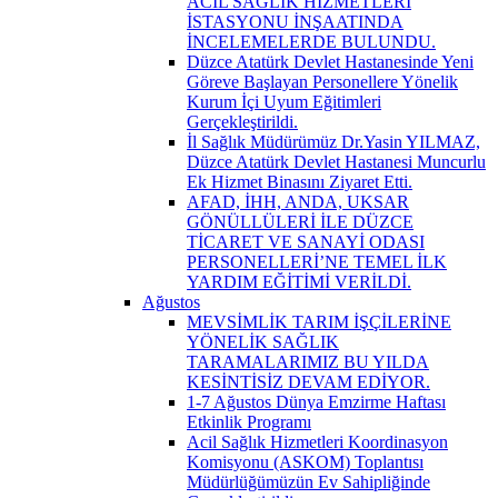
ACİL SAĞLIK HİZMETLERİ
İSTASYONU İNŞAATINDA
İNCELEMELERDE BULUNDU.
Düzce Atatürk Devlet Hastanesinde Yeni
Göreve Başlayan Personellere Yönelik
Kurum İçi Uyum Eğitimleri
Gerçekleştirildi.
İl Sağlık Müdürümüz Dr.Yasin YILMAZ,
Düzce Atatürk Devlet Hastanesi Muncurlu
Ek Hizmet Binasını Ziyaret Etti.
AFAD, İHH, ANDA, UKSAR
GÖNÜLLÜLERİ İLE DÜZCE
TİCARET VE SANAYİ ODASI
PERSONELLERİ’NE TEMEL İLK
YARDIM EĞİTİMİ VERİLDİ.
Ağustos
MEVSİMLİK TARIM İŞÇİLERİNE
YÖNELİK SAĞLIK
TARAMALARIMIZ BU YILDA
KESİNTİSİZ DEVAM EDİYOR.
1-7 Ağustos Dünya Emzirme Haftası
Etkinlik Programı
Acil Sağlık Hizmetleri Koordinasyon
Komisyonu (ASKOM) Toplantısı
Müdürlüğümüzün Ev Sahipliğinde