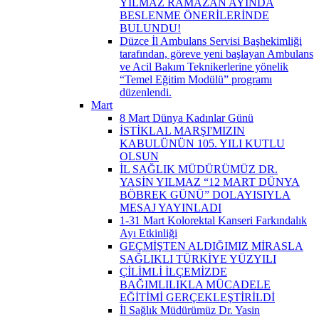
YILMAZ RAMAZAN AYINDA
BESLENME ÖNERİLERİNDE
BULUNDU!
Düzce İl Ambulans Servisi Başhekimliği
tarafından, göreve yeni başlayan Ambulans
ve Acil Bakım Teknikerlerine yönelik
“Temel Eğitim Modülü” programı
düzenlendi.
Mart
8 Mart Dünya Kadınlar Günü
İSTİKLAL MARŞI'MIZIN
KABULÜNÜN 105. YILI KUTLU
OLSUN
İL SAĞLIK MÜDÜRÜMÜZ DR.
YASİN YILMAZ “12 MART DÜNYA
BÖBREK GÜNÜ” DOLAYISIYLA
MESAJ YAYINLADI
1-31 Mart Kolorektal Kanseri Farkındalık
Ayı Etkinliği
GEÇMİŞTEN ALDIĞIMIZ MİRASLA
SAĞLIKLI TÜRKİYE YÜZYILI
ÇİLİMLİ İLÇEMİZDE
BAĞIMLILIKLA MÜCADELE
EĞİTİMİ GERÇEKLEŞTİRİLDİ
İl Sağlık Müdürümüz Dr. Yasin