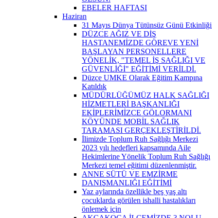
EBELER HAFTASI
Haziran
31 Mayıs Dünya Tütünsüz Günü Etkinliği
DÜZCE AĞIZ VE DİŞ
HASTANEMİZDE GÖREVE YENİ
BAŞLAYAN PERSONELLERE
YÖNELİK, "TEMEL İŞ SAĞLIĞI VE
GÜVENLİĞİ" EĞİTİMİ VERİLDİ.
Düzce UMKE Olarak Eğitim Kampına
Katıldık
MÜDÜRLÜĞÜMÜZ HALK SAĞLIĞI
HİZMETLERİ BAŞKANLIĞI
EKİPLERİMİZCE GÖLORMANI
KÖYÜNDE MOBİL SAĞLIK
TARAMASI GERÇEKLEŞTİRİLDİ.
İlimizde Toplum Ruh Sağlığı Merkezi
2023 yılı hedefleri kapsamında Aile
Hekimlerine Yönelik Toplum Ruh Sağlığı
Merkezi temel eğitimi düzenlenmiştir.
ANNE SÜTÜ VE EMZİRME
DANIŞMANLIĞI EĞİTİMİ
Yaz aylarında özellikle beş yaş altı
çocuklarda görülen ishalli hastalıkları
önlemek için
AKÇAKOCA İLÇEMİZDE 3 NOLU