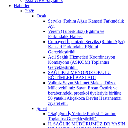
Eski WEB Sayfamız
Haberler
2026
Ocak
Serviks (Rahim Ağzı) Kanseri Farkındalık
Ayı
Verem (Tüberküloz) Eğitimi ve
Farkındalık Haftası
Cumayeri İlçemizde Serviks (Rahim Ağzı)
Kanseri Farkındalık Eğitimi
Gerçekleştirildi. ​
Acil Sağlık Hizmetleri Koordinasyon
Komisyonu (ASKOM) Toplantısı
Gerçekleştirildi. ​
SAĞLIKLI MENOPOZ OKULU
EĞİTİMLERİ BAŞLADI
Valimiz Sayın Mehmet Makas, Düzce
Milletvekilimiz Sayın Ercan Öztürk ve
beraberindeki protokol üyeleriyle birlikte
50 yataklı Akçakoca Devlet Hastanemizi
ziyaret etti.
Şubat
‘‘Sağlığım İş Yerinde Projesi’’ Tanıtım
Toplantısı Gerçekleştirildi" ​
İL SAĞLIK MÜDÜRÜMÜZ DR.YASİN