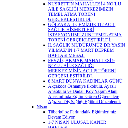
NUSRETTİN MAHALLESİ 4 NO’LU
AİLE SAĞLIĞI MERKEZİMİZİN
TEMEL ATMA TÖRENİ
GERÇEKLEŞTİRLDİ.
GÖLYAKA İLÇEMİZDE 112 ACİL
SAĞLIK HİZMETLERİ
İSTASYONUMUZUN TEMEL ATMA
TÖRENİ GERÇEKLEŞTİRİLDİ.
İL SAĞLIK MÜDÜRÜMÜZ DR.YASİN
YILMAZ’IN 1-7 MART DEPREM
HAFTASI MESAJI
FEVZİ ÇAKMAK MAHALLESİ 9
NO’LU AİLE SAĞLIĞI
MERKEZİMİZİN AÇILIŞ TÖRENİ
GERÇEKLEŞTİRİLDİ. ​
8 MART DÜNYA KADINLAR GÜNÜ
Akçakoca Osmaniye İlkokulu, Ayazlı
Anaokulu ve Dadalı Köy Yaşam Alanı
Anasınıfında Eğitim Gören Öğrencilere
Ağız ve Diş Sağlığı Eğitimi Düzenlendi.
Nisan
Tüberküloz Farkındalık Eğitimlerimiz
Devam Ediyor. ​
1-7 NİSAN ULUSAL KANER
HAFTASI