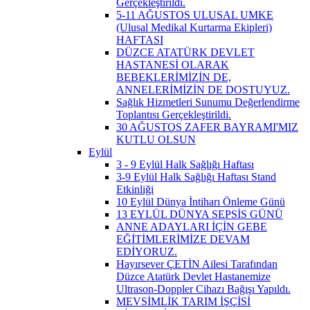
Gerçekleştirildi.
5-11 AĞUSTOS ULUSAL UMKE
(Ulusal Medikal Kurtarma Ekipleri)
HAFTASI
DÜZCE ATATÜRK DEVLET
HASTANESİ OLARAK
BEBEKLERİMİZİN DE,
ANNELERİMİZİN DE DOSTUYUZ.
Sağlık Hizmetleri Sunumu Değerlendirme
Toplantısı Gerçekleştirildi.
30 AĞUSTOS ZAFER BAYRAMI'MIZ
KUTLU OLSUN
Eylül
3 - 9 Eylül Halk Sağlığı Haftası
3-9 Eylül Halk Sağlığı Haftası Stand
Etkinliği
10 Eylül Dünya İntiharı Önleme Günü
13 EYLÜL DÜNYA SEPSİS GÜNÜ
ANNE ADAYLARI İÇİN GEBE
EĞİTİMLERİMİZE DEVAM
EDİYORUZ.
Hayırsever ÇETİN Ailesi Tarafından
Düzce Atatürk Devlet Hastanemize
Ultrason-Doppler Cihazı Bağışı Yapıldı.
MEVSİMLİK TARIM İŞÇİSİ