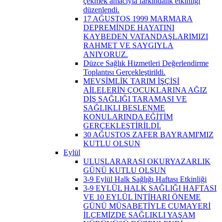
çekmek amacıyla farkındalık etkinliği
düzenlendi.
17 AĞUSTOS 1999 MARMARA
DEPREMİNDE HAYATINI
KAYBEDEN VATANDAŞLARIMIZI
RAHMET VE SAYGIYLA
ANIYORUZ.
Düzce Sağlık Hizmetleri Değerlendirme
Toplantısı Gerçekleştirildi.
MEVSİMLİK TARIM İŞÇİSİ
AİLELERİN ÇOCUKLARINA AĞIZ
DİŞ SAĞLIĞI TARAMASI VE
SAĞLIKLI BESLENME
KONULARINDA EĞİTİM
GERÇEKLEŞTİRİLDİ.
30 AĞUSTOS ZAFER BAYRAMI'MIZ
KUTLU OLSUN
Eylül
ULUSLARARASI OKURYAZARLIK
GÜNÜ KUTLU OLSUN
3-9 Eylül Halk Sağlığı Haftası Etkinliği
3-9 EYLÜL HALK SAĞLIĞI HAFTASI
VE 10 EYLÜL İNTİHARI ÖNEME
GÜNÜ MÜSABETİYLE CUMAYERİ
İLÇEMİZDE SAĞLIKLI YAŞAM