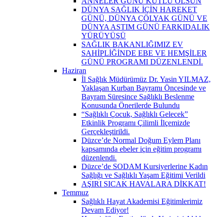
ANNELER GÜNÜ KUTLU OLSUN
DÜNYA SAĞLIK İÇİN HAREKET
GÜNÜ, DÜNYA ÇÖLYAK GÜNÜ VE
DÜNYA ASTIM GÜNÜ FARKIDALIK
YÜRÜYÜŞÜ
SAĞLIK BAKANLIĞIMIZ EV
SAHİPLİĞİNDE EBE VE HEMŞİLER
GÜNÜ PROGRAMI DÜZENLENDİ.
Haziran
İl Sağlık Müdürümüz Dr. Yasin YILMAZ,
Yaklaşan Kurban Bayramı Öncesinde ve
Bayram Süresince Sağlıklı Beslenme
Konusunda Önerilerde Bulundu
“Sağlıklı Çocuk, Sağlıklı Gelecek”
Etkinlik Programı Çilimli İlçemizde
Gerçekleştirildi.
Düzce’de Normal Doğum Eylem Planı
kapsamında ebeler için eğitim programı
düzenlendi.
Düzce’de SODAM Kursiyerlerine Kadın
Sağlığı ve Sağlıklı Yaşam Eğitimi Verildi
AŞIRI SICAK HAVALARA DİKKAT!
Temmuz
Sağlıklı Hayat Akademisi Eğitimlerimiz
Devam Ediyor!