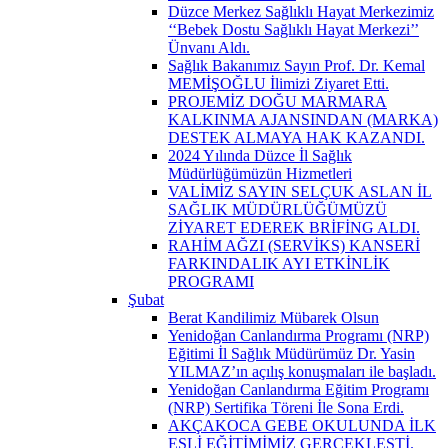
Düzce Merkez Sağlıklı Hayat Merkezimiz
‘‘Bebek Dostu Sağlıklı Hayat Merkezi’’
Ünvanı Aldı.
Sağlık Bakanımız Sayın Prof. Dr. Kemal
MEMİŞOĞLU İlimizi Ziyaret Etti.
PROJEMİZ DOĞU MARMARA
KALKINMA AJANSINDAN (MARKA)
DESTEK ALMAYA HAK KAZANDI.
2024 Yılında Düzce İl Sağlık
Müdürlüğümüzün Hizmetleri
VALİMİZ SAYIN SELÇUK ASLAN İL
SAĞLIK MÜDÜRLÜĞÜMÜZÜ
ZİYARET EDEREK BRİFİNG ALDI.
RAHİM AĞZI (SERVİKS) KANSERİ
FARKINDALIK AYI ETKİNLİK
PROGRAMI
Şubat
Berat Kandilimiz Mübarek Olsun
Yenidoğan Canlandırma Programı (NRP)
Eğitimi İl Sağlık Müdürümüz Dr. Yasin
YILMAZ’ın açılış konuşmaları ile başladı.
Yenidoğan Canlandırma Eğitim Programı
(NRP) Sertifika Töreni İle Sona Erdi.
AKÇAKOCA GEBE OKULUNDA İLK
EŞLİ EĞİTİMİMİZ GERÇEKLEŞTİ.