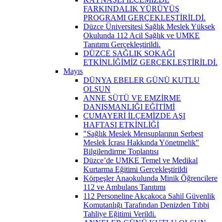
FARKINDALIK YÜRÜYÜŞ
PROGRAMI GERÇEKLEŞTİRİLDİ.
Düzce Üniversitesi Sağlık Meslek Yüksek
Okulunda 112 Acil Sağlık ve UMKE
Tanıtımı Gerçekleştirildi.
DÜZCE SAĞLIK SOKAĞI
ETKİNLİĞİMİZ GERÇEKLEŞTİRİLDİ.
Mayıs
DÜNYA EBELER GÜNÜ KUTLU
OLSUN
ANNE SÜTÜ VE EMZİRME
DANIŞMANLIĞI EĞİTİMİ
CUMAYERİ İLÇEMİZDE AŞI
HAFTASI ETKİNLİĞİ
"Sağlık Meslek Mensuplarının Serbest
Meslek İcrası Hakkında Yönetmelik"
Bilgilendirme Toplantısı
Düzce’de UMKE Temel ve Medikal
Kurtarma Eğitimi Gerçekleştirildi
Körpeşler Anaokulunda Minik Öğrencilere
112 ve Ambulans Tanıtımı
112 Personeline Akçakoca Sahil Güvenlik
Komutanlığı Tarafından Denizden Tıbbi
Tahliye Eğitimi Verildi.