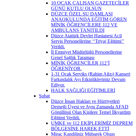
10 OCAK ÇALIŞAN GAZETECİLER
GÜNÜ KUTLU OLSUN
DÜZCE ÖZEL SU DAMLASI
ANAOKULUNDA EĞİTİM GÖREN
MİNİK ÖĞRENCİLERE 112 VE
AMBULANS TANITILDI
Düzce Atatürk Devlet Hastanesi Acil
Servis Personellerine ‘‘Triyaj Eğitimi’’
Verildi.
İl Emniyet Müdürlüğü Personellerine
Genel Sağlık Taraması
MİNİK ÖĞRENCİLER 112’İ
ÖĞRENİYOR.
1-31 Ocak Serviks (Rahim Ağzı) Kanseri
Farkındalık Ayı Etkinliklerimiz Devam
Ediyor.
HALK SAĞLIĞI EĞİTİMLERİ
Şubat
Düzce İnsan Hakları ve Hürriyetleri
Derneği Üyesi ve Aynı Zamanda AFAD
Gönüllüsü Olan Kişilere Temel İlkyardım
Eğitimi Verildi.
UMKE ve 112 EKİPLERİMİZ DEPREM
BÖLGESİNE HAREK ETTİ
Miraç Kandiliniz Mübarek Olsun