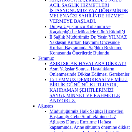
ACİL SAĞLIK HİZMETLERİ
İSTASYONUMUZ YAZ DÖNEMİNDE
MELENAĞZI SAHİLİNDE HİZMET
VERMEYE BAŞLADI.
Dünya Uyuşturucu Kullanımı ve
Kaçakçılığı İle Mücadele Günü Etkinliği
İl Sağlık Müdürümüz Dr. Yasin YILMAZ
Yaklaşan Kurban Bayramı Öncesinde
Kurban Bayramında Sağlıklı Beslenme
Konusunda Önerilerde Bulundu.
Temmuz
AŞIRI SICAK HAVALARA DİKKAT !
Aşırı Yağışlar Sonrası Hastalıkların
Önlenmesinde Dikkat Edilmesi Gerekenler
15 TEMMUZ DEMOKRASİ VE MİLLİ
BİRLİK GÜNÜ'NÜ KUTLUYOR,
KAHRAMAN ŞEHİTLERİMİZİ
SAYGI, MİNNET VE RAHMETLE
ANIYORUZ.
Ağustos
Müdürlüğümüz Halk Sağlığı Hizmetleri
Başkanlığı Gebe Sınıfı ekibince 1-7
Ağustos Dünya Emzirme Haftası
kapsamında, Anne sütünün önemine dikkat