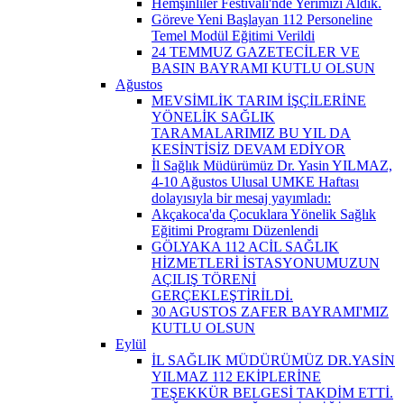
Hemşinliler Festivali'nde Yerimizi Aldık.
Göreve Yeni Başlayan 112 Personeline
Temel Modül Eğitimi Verildi
24 TEMMUZ GAZETECİLER VE
BASIN BAYRAMI KUTLU OLSUN
Ağustos
MEVSİMLİK TARIM İŞÇİLERİNE
YÖNELİK SAĞLIK
TARAMALARIMIZ BU YIL DA
KESİNTİSİZ DEVAM EDİYOR
İl Sağlık Müdürümüz Dr. Yasin YILMAZ,
4-10 Ağustos Ulusal UMKE Haftası
dolayısıyla bir mesaj yayımladı:
Akçakoca'da Çocuklara Yönelik Sağlık
Eğitimi Programı Düzenlendi
GÖLYAKA 112 ACİL SAĞLIK
HİZMETLERİ İSTASYONUMUZUN
AÇILIŞ TÖRENİ
GERÇEKLEŞTİRİLDİ.
30 AGUSTOS ZAFER BAYRAMI'MIZ
KUTLU OLSUN
Eylül
İL SAĞLIK MÜDÜRÜMÜZ DR.YASİN
YILMAZ 112 EKİPLERİNE
TEŞEKKÜR BELGESİ TAKDİM ETTİ.