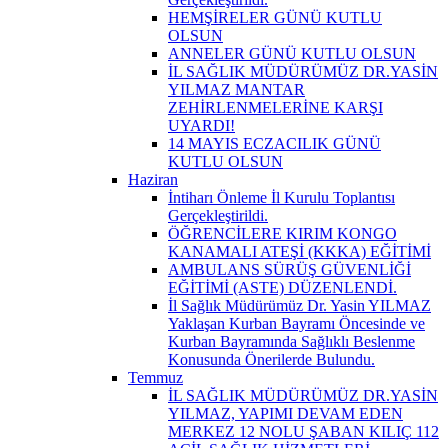
HEMŞİRELER GÜNÜ KUTLU
OLSUN
ANNELER GÜNÜ KUTLU OLSUN
İL SAĞLIK MÜDÜRÜMÜZ DR.YASİN
YILMAZ MANTAR
ZEHİRLENMELERİNE KARŞI
UYARDI!
14 MAYIS ECZACILIK GÜNÜ
KUTLU OLSUN
Haziran
İntiharı Önleme İl Kurulu Toplantısı
Gerçekleştirildi.
ÖĞRENCİLERE KIRIM KONGO
KANAMALI ATEŞİ (KKKA) EĞİTİMİ
AMBULANS SÜRÜŞ GÜVENLİĞİ
EĞİTİMİ (ASTE) DÜZENLENDİ.
İl Sağlık Müdürümüz Dr. Yasin YILMAZ
Yaklaşan Kurban Bayramı Öncesinde ve
Kurban Bayramında Sağlıklı Beslenme
Konusunda Önerilerde Bulundu.
Temmuz
İL SAĞLIK MÜDÜRÜMÜZ DR.YASİN
YILMAZ, YAPIMI DEVAM EDEN
MERKEZ 12 NOLU ŞABAN KILIÇ 112