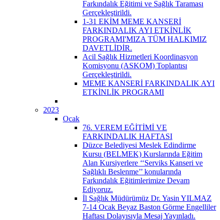
Farkındalık Eğitimi ve Sağlık Taraması
Gerçekleştirildi.
1-31 EKİM MEME KANSERİ
FARKINDALIK AYI ETKİNLİK
PROGRAMI'MIZA TÜM HALKIMIZ
DAVETLİDİR.
Acil Sağlık Hizmetleri Koordinasyon
Komisyonu (ASKOM) Toplantısı
Gerçekleştirildi.
MEME KANSERİ FARKINDALIK AYI
ETKİNLİK PROGRAMI
2023
Ocak
76. VEREM EĞİTİMİ VE
FARKINDALIK HAFTASI
Düzce Belediyesi Meslek Edindirme
Kursu (BELMEK) Kurslarında Eğitim
Alan Kursiyerlere ‘‘Serviks Kanseri ve
Sağlıklı Beslenme’’ konularında
Farkındalık Eğitimlerimize Devam
Ediyoruz.
İl Sağlık Müdürümüz Dr. Yasin YILMAZ
7-14 Ocak Beyaz Baston Görme Engelliler
Haftası Dolayısıyla Mesaj Yayınladı.