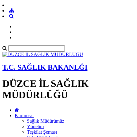
T.C. SAĞLIK BAKANLĞI
DÜZCE İL SAĞLIK
MÜDÜRLÜĞÜ
Kurumsal
Sağlık Müdürümüz
Yönetim
Teşkilat Şeması