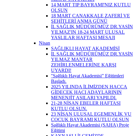
14 MART TIP BAYRAMI'NIZ KUTLU
OLSUN
18 MART ÇANAKKALE ZAFERİ VE
ŞEHİTLERİ ANMA GÜNÜ
İL SAĞLIK MÜDÜRÜMÜZ DR.YASİN
YILMAZ'IN 18-24 MART ULUSAL
YAŞLILAR HAFTASI MESAJI
Nisan
SAĞLIKLI HAYAT AKADEMİSİ
İL SAĞLIK MÜDÜRÜMÜZ DR.YASİN
YILMAZ MANTAR
ZEHİRLENMELERİNE KARŞI
UYARDI!
''Sağlıklı Hayat Akademisi” Eğitimleri
Başladı.
2025 YILINDA İLİMİZDEN HACCA
GİDECEK HACI ADAYLARININ
MENENJİT AŞILARI YAPILDI.
21-28 NİSAN EBELER HAFTASI
KUTLU OLSUN.
23 NİSAN ULUSAL EGEMENLİK VU
ÇOCUK BAYRAMI KUTLU OLSUN
Sağlıklı Hayat Akademisi (SAHA) Proje
Eğitimi
KAYNAŞLI İLÇEMİZDE