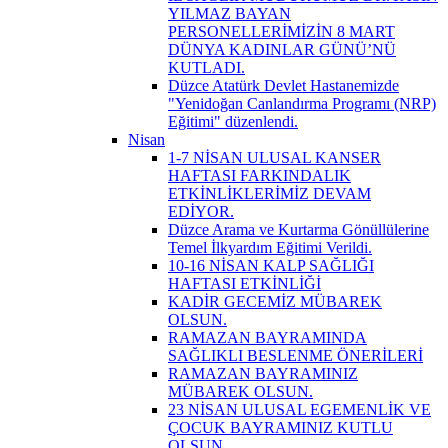
YILMAZ BAYAN
PERSONELLERİMİZİN 8 MART
DÜNYA KADINLAR GÜNÜ’NÜ
KUTLADI.
Düzce Atatürk Devlet Hastanemizde
"Yenidoğan Canlandırma Programı (NRP)
Eğitimi" düzenlendi.
Nisan
1-7 NİSAN ULUSAL KANSER
HAFTASI FARKINDALIK
ETKİNLİKLERİMİZ DEVAM
EDİYOR.
Düzce Arama ve Kurtarma Gönüllülerine
Temel İlkyardım Eğitimi Verildi.
10-16 NİSAN KALP SAĞLIĞI
HAFTASI ETKİNLİĞİ
KADİR GECEMİZ MÜBAREK
OLSUN.
RAMAZAN BAYRAMINDA
SAĞLIKLI BESLENME ÖNERİLERİ
RAMAZAN BAYRAMINIZ
MÜBAREK OLSUN.
23 NİSAN ULUSAL EGEMENLİK VE
ÇOCUK BAYRAMINIZ KUTLU
OLSUN.