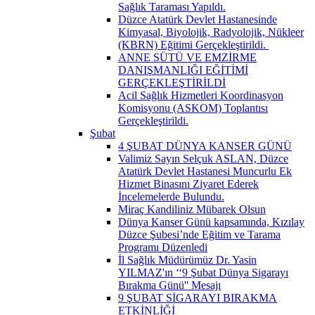
Sağlık Taraması Yapıldı.
Düzce Atatürk Devlet Hastanesinde
Kimyasal, Biyolojik, Radyolojik, Nükleer
(KBRN) Eğitimi Gerçekleştirildi. ​
ANNE SÜTÜ VE EMZİRME
DANIŞMANLIĞI EĞİTİMİ
GERÇEKLEŞTİRİLDİ
Acil Sağlık Hizmetleri Koordinasyon
Komisyonu (ASKOM) Toplantısı
Gerçekleştirildi.
Şubat
4 ŞUBAT DÜNYA KANSER GÜNÜ
Valimiz Sayın Selçuk ASLAN, Düzce
Atatürk Devlet Hastanesi Muncurlu Ek
Hizmet Binasını Ziyaret Ederek
İncelemelerde Bulundu.
Miraç Kandiliniz Mübarek Olsun
Dünya Kanser Günü kapsamında, Kızılay
Düzce Şubesi’nde Eğitim ve Tarama
Programı Düzenledi
İl Sağlık Müdürümüz Dr. Yasin
YILMAZ'ın ‘‘9 Şubat Dünya Sigarayı
Bırakma Günü'' Mesajı
9 ŞUBAT SİGARAYI BIRAKMA
ETKİNLİĞİ