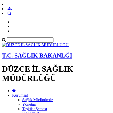
T.C. SAĞLIK BAKANLĞI
DÜZCE İL SAĞLIK
MÜDÜRLÜĞÜ
Kurumsal
Sağlık Müdürümüz
Yönetim
Teşkilat Şeması