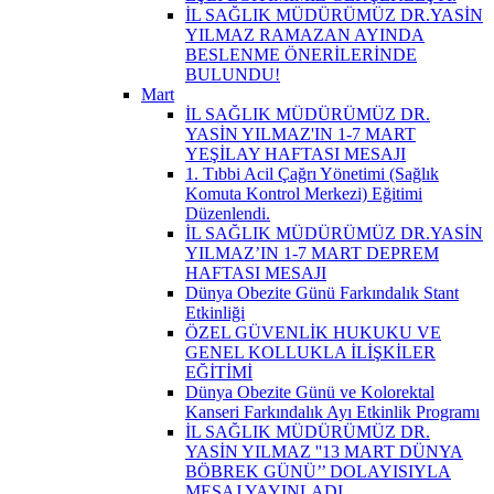
İL SAĞLIK MÜDÜRÜMÜZ DR.YASİN
YILMAZ RAMAZAN AYINDA
BESLENME ÖNERİLERİNDE
BULUNDU!
Mart
İL SAĞLIK MÜDÜRÜMÜZ DR.
YASİN YILMAZ'IN 1-7 MART
YEŞİLAY HAFTASI MESAJI
1. Tıbbi Acil Çağrı Yönetimi (Sağlık
Komuta Kontrol Merkezi) Eğitimi
Düzenlendi.
İL SAĞLIK MÜDÜRÜMÜZ DR.YASİN
YILMAZ’IN 1-7 MART DEPREM
HAFTASI MESAJI
Dünya Obezite Günü Farkındalık Stant
Etkinliği
ÖZEL GÜVENLİK HUKUKU VE
GENEL KOLLUKLA İLİŞKİLER
EĞİTİMİ
Dünya Obezite Günü ve Kolorektal
Kanseri Farkındalık Ayı Etkinlik Programı
İL SAĞLIK MÜDÜRÜMÜZ DR.
YASİN YILMAZ ''13 MART DÜNYA
BÖBREK GÜNÜ’’ DOLAYISIYLA
MESAJ YAYINLADI