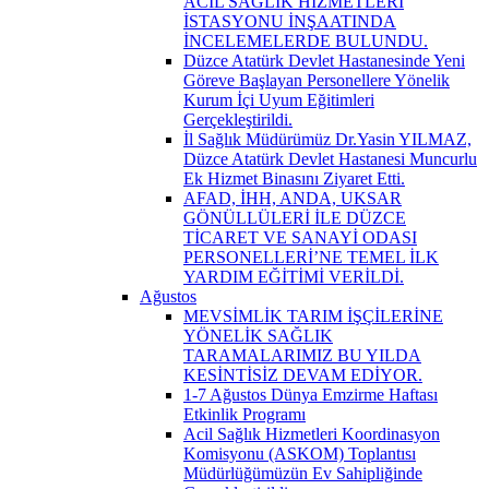
ACİL SAĞLIK HİZMETLERİ
İSTASYONU İNŞAATINDA
İNCELEMELERDE BULUNDU.
Düzce Atatürk Devlet Hastanesinde Yeni
Göreve Başlayan Personellere Yönelik
Kurum İçi Uyum Eğitimleri
Gerçekleştirildi.
İl Sağlık Müdürümüz Dr.Yasin YILMAZ,
Düzce Atatürk Devlet Hastanesi Muncurlu
Ek Hizmet Binasını Ziyaret Etti.
AFAD, İHH, ANDA, UKSAR
GÖNÜLLÜLERİ İLE DÜZCE
TİCARET VE SANAYİ ODASI
PERSONELLERİ’NE TEMEL İLK
YARDIM EĞİTİMİ VERİLDİ.
Ağustos
MEVSİMLİK TARIM İŞÇİLERİNE
YÖNELİK SAĞLIK
TARAMALARIMIZ BU YILDA
KESİNTİSİZ DEVAM EDİYOR.
1-7 Ağustos Dünya Emzirme Haftası
Etkinlik Programı
Acil Sağlık Hizmetleri Koordinasyon
Komisyonu (ASKOM) Toplantısı
Müdürlüğümüzün Ev Sahipliğinde