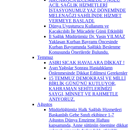
ACİL SAĞLIK HİZMETLERİ
İSTASYONUMUZ YAZ DÖNEMİNDE
MELENAĞZI SAHİLİNDE HİZMET
VERMEYE BAŞLADI.
Dünya Uyuşturucu Kullanımı ve
Kaçakçılığı İle Mücadele Günü Etkinliği
İl Sağlık Müdürümüz Dr. Yasin YILMAZ
Yaklaşan Kurban Bayramı Öncesinde
Kurban Bayramında Sağlıklı Beslenme
Konusunda Önerilerde Bulundu.
Temmuz
AŞIRI SICAK HAVALARA DİKKAT !
Aşırı Yağışlar Sonrası Hastalıkların
Önlenmesinde Dikkat Edilmesi Gerekenler
15 TEMMUZ DEMOKRASİ VE MİLLİ
BİRLİK GÜNÜ'NÜ KUTLUYOR,
KAHRAMAN ŞEHİTLERİMİZİ
SAYGI, MİNNET VE RAHMETLE
ANIYORUZ.
Ağustos
Müdürlüğümüz Halk Sağlığı Hizmetleri
Başkanlığı Gebe Sınıfı ekibince 1-7
Ağustos Dünya Emzirme Haftası
kapsamında, Anne sütünün önemine dikkat