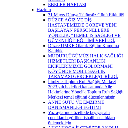
EBELER HAFTASI
Haziran
31 Mayıs Dünya Tütünsüz Günü Etkinliği
DÜZCE AĞIZ VE DİŞ
HASTANEMİZDE GÖREVE YENİ
BAŞLAYAN PERSONELLERE
YÖNELİK, "TEMEL İŞ SAĞLIĞI VE
GÜVENLİĞİ" EĞİTİMİ VERİLDİ.
Düzce UMKE Olarak Eğitim Kampına
Katıldık
MÜDÜRLÜĞÜMÜZ HALK SAĞLIĞI
HİZMETLERİ BAŞKANLIĞI
EKİPLERİMİZCE GÖLORMANI
KÖYÜNDE MOBİL SAĞLIK
TARAMASI GERÇEKLEŞTİRİLDİ.
İlimizde Toplum Ruh Sağlığı Merkezi
2023 yılı hedefleri kapsamında Aile
Hekimlerine Yönelik Toplum Ruh Sağlığı
Merkezi temel eğitimi düzenlenmiştir.
ANNE SÜTÜ VE EMZİRME
DANIŞMANLIĞI EĞİTİMİ
Yaz aylarında özellikle beş yaş altı
çocuklarda görülen ishalli hastalıkları
önlemek için
AKÇAKOCA İLÇEMİZDE 3 NOLU