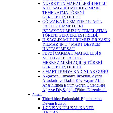
NUSRETTİN MAHALLESİ 4 NO’LU
AİLE SAĞLIĞI MERKEZİMİZİN
TEMEL ATMA TÖRENİ
GERÇEKLEŞTİRLDİ.
GÖLYAKA İLÇEMİZDE 112 ACİL
SAĞLIK HİZMETLERİ
İSTASYONUMUZUN TEMEL ATMA
TÖRENİ GERÇEKLEŞTİRİLDİ.
İL SAĞLIK MÜDÜRÜMÜZ DR.YASİN
YILMAZ’IN 1-7 MART DEPREM
HAFTASI MESAJI
FEVZİ ÇAKMAK MAHALLESİ 9
NO’LU AİLE SAĞLIĞI
MERKEZİMİZİN AÇILIŞ TÖRENİ
GERÇEKLEŞTİRİLDİ. ​
8 MART DÜNYA KADINLAR GÜNÜ
Akçakoca Osmaniye İlkokulu, Ayazlı
Anaokulu ve Dadalı Köy Yaşam Alanı
Anasınıfında Eğitim Gören Öğrencilere
Ağız ve Diş Sağlığı Eğitimi Düzenlendi.
Nisan
Tüberküloz Farkındalık Eğitimlerimiz
Devam Ediyor. ​
1-7 NİSAN ULUSAL KANER
HAFTASI