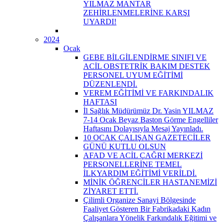
YILMAZ MANTAR
ZEHİRLENMELERİNE KARŞI
UYARDI!
2024
Ocak
GEBE BİLGİLENDİRME SINIFI VE
ACİL OBSTETRİK BAKIM DESTEK
PERSONEL UYUM EĞİTİMİ
DÜZENLENDİ.
VEREM EĞİTİMİ VE FARKINDALIK
HAFTASI
İl Sağlık Müdürümüz Dr. Yasin YILMAZ
7-14 Ocak Beyaz Baston Görme Engelliler
Haftasını Dolayısıyla Mesaj Yayınladı.
10 OCAK ÇALIŞAN GAZETECİLER
GÜNÜ KUTLU OLSUN
AFAD VE ACİL ÇAĞRI MERKEZİ
PERSONELLERİNE TEMEL
İLKYARDIM EĞİTİMİ VERİLDİ.
MİNİK ÖĞRENCİLER HASTANEMİZİ
ZİYARET ETTİ.
Çilimli Organize Sanayi Bölgesinde
Faaliyet Gösteren Bir Fabrikadaki Kadın
Çalışanlara Yönelik Farkındalık Eğitimi ve