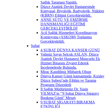
Sağlık Taraması Yapıldı.
Düzce Atatürk Devlet Hastanesinde
Kimyasal, Biyolojik, Radyolojik, Nükleer
(KBRN) Eğitimi Gerçekleştirildi. ​
ANNE SÜTÜ VE EMZİRME
DANIŞMANLIĞI EĞİTİMİ
GERÇEKLEŞTİRİLDİ
Acil Sağlık Hizmetleri Koordinasyon
Komisyonu (ASKOM) Toplantısı
Gerçekleştirildi.
Şubat
4 ŞUBAT DÜNYA KANSER GÜNÜ
Valimiz Sayın Selçuk ASLAN, Düzce
Atatürk Devlet Hastanesi Muncurlu Ek
Hizmet Binasını Ziyaret Ederek
İncelemelerde Bulundu.
Miraç Kandiliniz Mübarek Olsun
Dünya Kanser Günü kapsamında, Kızılay
Düzce Şubesi’nde Eğitim ve Tarama
Programı Düzenledi
İl Sağlık Müdürümüz Dr. Yasin
YILMAZ'ın ‘‘9 Şubat Dünya Sigarayı
Bırakma Günü'' Mesajı
9 ŞUBAT SİGARAYI BIRAKMA
ETKİNLİĞİ