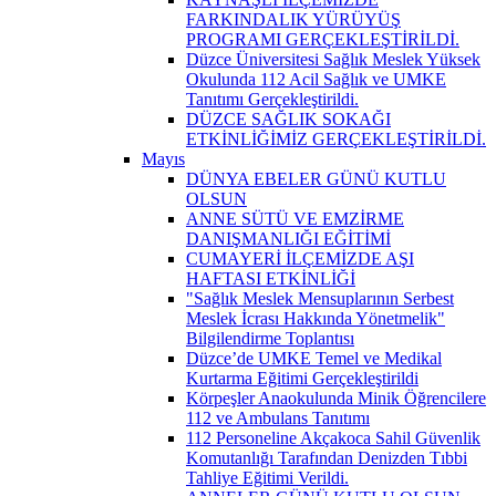
FARKINDALIK YÜRÜYÜŞ
PROGRAMI GERÇEKLEŞTİRİLDİ.
Düzce Üniversitesi Sağlık Meslek Yüksek
Okulunda 112 Acil Sağlık ve UMKE
Tanıtımı Gerçekleştirildi.
DÜZCE SAĞLIK SOKAĞI
ETKİNLİĞİMİZ GERÇEKLEŞTİRİLDİ.
Mayıs
DÜNYA EBELER GÜNÜ KUTLU
OLSUN
ANNE SÜTÜ VE EMZİRME
DANIŞMANLIĞI EĞİTİMİ
CUMAYERİ İLÇEMİZDE AŞI
HAFTASI ETKİNLİĞİ
"Sağlık Meslek Mensuplarının Serbest
Meslek İcrası Hakkında Yönetmelik"
Bilgilendirme Toplantısı
Düzce’de UMKE Temel ve Medikal
Kurtarma Eğitimi Gerçekleştirildi
Körpeşler Anaokulunda Minik Öğrencilere
112 ve Ambulans Tanıtımı
112 Personeline Akçakoca Sahil Güvenlik
Komutanlığı Tarafından Denizden Tıbbi
Tahliye Eğitimi Verildi.