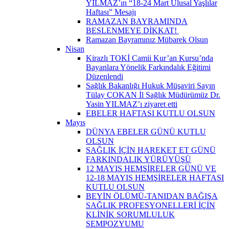
YILMAZ’ın “18-24 Mart Ulusal Yaşlılar
Haftası” Mesajı
RAMAZAN BAYRAMINDA
BESLENMEYE DİKKAT! ​
Ramazan Bayramınız Mübarek Olsun
Nisan
Kirazlı TOKİ Camii Kur’an Kursu’nda
Bayanlara Yönelik Farkındalık Eğitimi
Düzenlendi
Sağlık Bakanlığı Hukuk Müşaviri Sayın
Tülay ÇOKAN İl Sağlık Müdürümüz Dr.
Yasin YILMAZ’ı ziyaret etti
EBELER HAFTASI KUTLU OLSUN
Mayıs
DÜNYA EBELER GÜNÜ KUTLU
OLSUN
SAĞLIK İÇİN HAREKET ET GÜNÜ
FARKINDALIK YÜRÜYÜŞÜ
12 MAYIS HEMŞİRELER GÜNÜ VE
12-18 MAYIS HEMŞİRELER HAFTASI
KUTLU OLSUN
BEYİN ÖLÜMÜ-TANIDAN BAĞIŞA
SAĞLIK PROFESYONELLERİ İÇİN
KLİNİK SORUMLULUK
SEMPOZYUMU