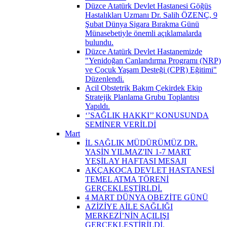
Düzce Atatürk Devlet Hastanesi Göğüs
Hastalıkları Uzmanı Dr. Salih ÖZENÇ, 9
Şubat Dünya Sigara Bırakma Günü
Münasebetiyle önemli açıklamalarda
bulundu.
Düzce Atatürk Devlet Hastanemizde
"Yenidoğan Canlandırma Programı (NRP)
ve Çocuk Yaşam Desteği (CPR) Eğitimi"
Düzenlendi.
Acil Obstetrik Bakım Çekirdek Ekip
Stratejik Planlama Grubu Toplantısı
Yapıldı.
‘’SAĞLIK HAKKI’’ KONUSUNDA
SEMİNER VERİLDİ
Mart
İL SAĞLIK MÜDÜRÜMÜZ DR.
YASİN YILMAZ'IN 1-7 MART
YEŞİLAY HAFTASI MESAJI
AKÇAKOCA DEVLET HASTANESİ
TEMEL ATMA TÖRENİ
GERÇEKLEŞTİRLDİ.
4 MART DÜNYA OBEZİTE GÜNÜ
AZİZİYE AİLE SAĞLIĞI
MERKEZİ’NİN AÇILIŞI
GERÇEKLEŞTİRİLDİ.