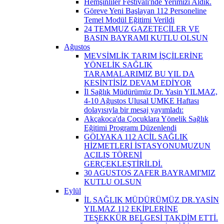
Hemşinliler Festivali'nde Yerimizi Aldık.
Göreve Yeni Başlayan 112 Personeline
Temel Modül Eğitimi Verildi
24 TEMMUZ GAZETECİLER VE
BASIN BAYRAMI KUTLU OLSUN
Ağustos
MEVSİMLİK TARIM İŞÇİLERİNE
YÖNELİK SAĞLIK
TARAMALARIMIZ BU YIL DA
KESİNTİSİZ DEVAM EDİYOR
İl Sağlık Müdürümüz Dr. Yasin YILMAZ,
4-10 Ağustos Ulusal UMKE Haftası
dolayısıyla bir mesaj yayımladı:
Akçakoca'da Çocuklara Yönelik Sağlık
Eğitimi Programı Düzenlendi
GÖLYAKA 112 ACİL SAĞLIK
HİZMETLERİ İSTASYONUMUZUN
AÇILIŞ TÖRENİ
GERÇEKLEŞTİRİLDİ.
30 AGUSTOS ZAFER BAYRAMI'MIZ
KUTLU OLSUN
Eylül
İL SAĞLIK MÜDÜRÜMÜZ DR.YASİN
YILMAZ 112 EKİPLERİNE
TEŞEKKÜR BELGESİ TAKDİM ETTİ.