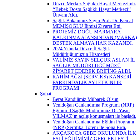
Düzce Merkez Sağlıklı Hayat Merkezimiz
‘‘Bebek Dostu Sağlıklı Hayat Merkezi’’
Ünvanı Aldı.
Sağlık Bakanımız Sayın Prof. Dr. Kemal
MEMİŞOĞLU İlimizi Ziyaret Etti.
PROJEMİZ DOĞU MARMARA
KALKINMA AJANSINDAN (MARKA)
DESTEK ALMAYA HAK KAZANDI.
2024 Yılında Düzce İl Sağlık
Müdürlüğümüzün Hizmetleri
VALİMİZ SAYIN SELÇUK ASLAN İL
SAĞLIK MÜDÜRLÜĞÜMÜZÜ
ZİYARET EDEREK BRİFİNG ALDI.
RAHİM AĞZI (SERVİKS) KANSERİ
FARKINDALIK AYI ETKİNLİK
PROGRAMI
Şubat
Berat Kandilimiz Mübarek Olsun
Yenidoğan Canlandırma Programı (NRP)
Eğitimi İl Sağlık Müdürümüz Dr. Yasin
YILMAZ’ın açılış konuşmaları ile başladı.
Yenidoğan Canlandırma Eğitim Programı
(NRP) Sertifika Töreni İle Sona Erdi.
AKÇAKOCA GEBE OKULUNDA İLK
EŞLİ EĞİTİMİMİZ GERÇEKLEŞTİ.