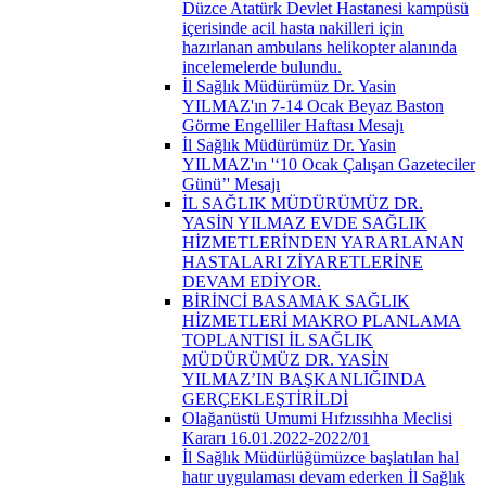
Düzce Atatürk Devlet Hastanesi kampüsü
içerisinde acil hasta nakilleri için
hazırlanan ambulans helikopter alanında
incelemelerde bulundu.
İl Sağlık Müdürümüz Dr. Yasin
YILMAZ'ın 7-14 Ocak Beyaz Baston
Görme Engelliler Haftası Mesajı
İl Sağlık Müdürümüz Dr. Yasin
YILMAZ'ın '‘10 Ocak Çalışan Gazeteciler
Günü’' Mesajı
İL SAĞLIK MÜDÜRÜMÜZ DR.
YASİN YILMAZ EVDE SAĞLIK
HİZMETLERİNDEN YARARLANAN
HASTALARI ZİYARETLERİNE
DEVAM EDİYOR.
BİRİNCİ BASAMAK SAĞLIK
HİZMETLERİ MAKRO PLANLAMA
TOPLANTISI İL SAĞLIK
MÜDÜRÜMÜZ DR. YASİN
YILMAZ’IN BAŞKANLIĞINDA
GERÇEKLEŞTİRİLDİ
Olağanüstü Umumi Hıfzıssıhha Meclisi
Kararı 16.01.2022-2022/01
İl Sağlık Müdürlüğümüzce başlatılan hal
hatır uygulaması devam ederken İl Sağlık