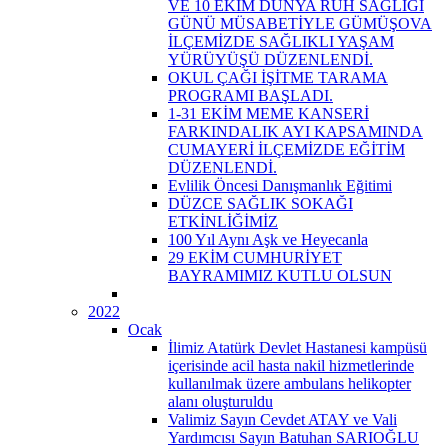
VE 10 EKİM DÜNYA RUH SAĞLIĞI
GÜNÜ MÜSABETİYLE GÜMÜŞOVA
İLÇEMİZDE SAĞLIKLI YAŞAM
YÜRÜYÜŞÜ DÜZENLENDİ.
OKUL ÇAĞI İŞİTME TARAMA
PROGRAMI BAŞLADI.
1-31 EKİM MEME KANSERİ
FARKINDALIK AYI KAPSAMINDA
CUMAYERİ İLÇEMİZDE EĞİTİM
DÜZENLENDİ.
Evlilik Öncesi Danışmanlık Eğitimi
DÜZCE SAĞLIK SOKAĞI
ETKİNLİĞİMİZ
100 Yıl Aynı Aşk ve Heyecanla
29 EKİM CUMHURİYET
BAYRAMIMIZ KUTLU OLSUN
2022
Ocak
İlimiz Atatürk Devlet Hastanesi kampüsü
içerisinde acil hasta nakil hizmetlerinde
kullanılmak üzere ambulans helikopter
alanı oluşturuldu
Valimiz Sayın Cevdet ATAY ve Vali
Yardımcısı Sayın Batuhan SARIOĞLU