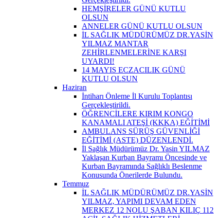
HEMŞİRELER GÜNÜ KUTLU
OLSUN
ANNELER GÜNÜ KUTLU OLSUN
İL SAĞLIK MÜDÜRÜMÜZ DR.YASİN
YILMAZ MANTAR
ZEHİRLENMELERİNE KARŞI
UYARDI!
14 MAYIS ECZACILIK GÜNÜ
KUTLU OLSUN
Haziran
İntiharı Önleme İl Kurulu Toplantısı
Gerçekleştirildi.
ÖĞRENCİLERE KIRIM KONGO
KANAMALI ATEŞİ (KKKA) EĞİTİMİ
AMBULANS SÜRÜŞ GÜVENLİĞİ
EĞİTİMİ (ASTE) DÜZENLENDİ.
İl Sağlık Müdürümüz Dr. Yasin YILMAZ
Yaklaşan Kurban Bayramı Öncesinde ve
Kurban Bayramında Sağlıklı Beslenme
Konusunda Önerilerde Bulundu.
Temmuz
İL SAĞLIK MÜDÜRÜMÜZ DR.YASİN
YILMAZ, YAPIMI DEVAM EDEN
MERKEZ 12 NOLU ŞABAN KILIÇ 112