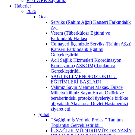
Eski WEB Sayfamız
Haberler
2026
Ocak
Serviks (Rahim Ağzı) Kanseri Farkındalık
Ayı
Verem (Tüberküloz) Eğitimi ve
Farkındalık Haftası
Cumayeri İlçemizde Serviks (Rahim Ağzı)
Kanseri Farkındalık Eğitimi
Gerçekleştirildi. ​
Acil Sağlık Hizmetleri Koordinasyon
Komisyonu (ASKOM) Toplantısı
Gerçekleştirildi. ​
SAĞLIKLI MENOPOZ OKULU
EĞİTİMLERİ BAŞLADI
Valimiz Sayın Mehmet Makas, Düzce
Milletvekilimiz Sayın Ercan Öztürk ve
beraberindeki protokol üyeleriyle birlikte
50 yataklı Akçakoca Devlet Hastanemizi
ziyaret etti.
Şubat
‘‘Sağlığım İş Yerinde Projesi’’ Tanıtım
Toplantısı Gerçekleştirildi" ​
İL SAĞLIK MÜDÜRÜMÜZ DR.YASİN