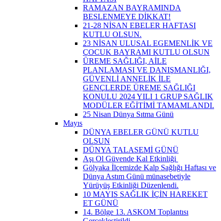
RAMAZAN BAYRAMINDA
BESLENMEYE DİKKAT!
21-28 NİSAN EBELER HAFTASI
KUTLU OLSUN.
23 NİSAN ULUSAL EGEMENLİK VE
ÇOCUK BAYRAMI KUTLU OLSUN
ÜREME SAĞLIĞI, AİLE
PLANLAMASI VE DANIŞMANLIĞI,
GÜVENLİ ANNELİK İLE
GENÇLERDE ÜREME SAĞLIĞI
KONULU 2024 YILI 1 GRUP SAĞLIK
MODÜLER EĞİTİMİ TAMAMLANDI.
25 Nisan Dünya Sıtma Günü
Mayıs
DÜNYA EBELER GÜNÜ KUTLU
OLSUN
DÜNYA TALASEMİ GÜNÜ
Aşı Ol Güvende Kal Etkinliği ​
Gölyaka İlçemizde Kalp Sağlığı Haftası ve
Dünya Astım Günü münasebetiyle
Yürüyüş Etkinliği Düzenlendi.
10 MAYIS SAĞLIK İÇİN HAREKET
ET GÜNÜ
14. Bölge 13. ASKOM Toplantısı
Gerçekleştirildi.