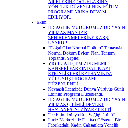
AİLELERİN ÇOCUKLARINA
YÖNELİK DÜZENLENEN EĞİTİM
PROGRAMLARINA DEVAM
EDİLİYOR.
Ekim
İL SAĞLIK MÜDÜRÜMÜZ DR.YASİN
YILMAZ MANTAR
ZEHİRLENMELERİNE KARŞI
UYARDI!
“Doğal Olan Normal Doğum” Temasıyla
Normal Doğum Eylem Planı Tanıtım
Toplantısı Yapıldı
YIĞILCA İLÇEMİZDE MEME
KANSERİ FARKINDALIK AYI
ETKİNLİKLERİ KAPSAMINDA
YÜRÜYÜŞ PROGRAMI
DÜZENLENDİ.
Kaynaşlı İlçemizde Dünya Yürüyüş Günü
Etkinlik Programı Düzenlendi.
İL SAĞLIK MÜDÜRÜMÜZ DR.YASİN
YILMAZ ÇİLİMLİ DEVLET
HASTANESİ'Nİ ZİYARET ETTİ
"10 Ekim Dünya Ruh Sağlığı Günü"
İlimiz Merkezinde Faaliyet Gösteren Bir
Fabrikadaki Kadın Çalışanlara Yönelik