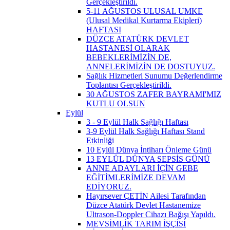
Gerçekleştirildi.
5-11 AĞUSTOS ULUSAL UMKE
(Ulusal Medikal Kurtarma Ekipleri)
HAFTASI
DÜZCE ATATÜRK DEVLET
HASTANESİ OLARAK
BEBEKLERİMİZİN DE,
ANNELERİMİZİN DE DOSTUYUZ.
Sağlık Hizmetleri Sunumu Değerlendirme
Toplantısı Gerçekleştirildi.
30 AĞUSTOS ZAFER BAYRAMI'MIZ
KUTLU OLSUN
Eylül
3 - 9 Eylül Halk Sağlığı Haftası
3-9 Eylül Halk Sağlığı Haftası Stand
Etkinliği
10 Eylül Dünya İntiharı Önleme Günü
13 EYLÜL DÜNYA SEPSİS GÜNÜ
ANNE ADAYLARI İÇİN GEBE
EĞİTİMLERİMİZE DEVAM
EDİYORUZ.
Hayırsever ÇETİN Ailesi Tarafından
Düzce Atatürk Devlet Hastanemize
Ultrason-Doppler Cihazı Bağışı Yapıldı.
MEVSİMLİK TARIM İŞÇİSİ