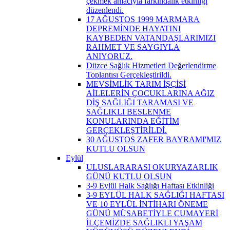
çekmek amacıyla farkındalık etkinliği
düzenlendi.
17 AĞUSTOS 1999 MARMARA
DEPREMİNDE HAYATINI
KAYBEDEN VATANDAŞLARIMIZI
RAHMET VE SAYGIYLA
ANIYORUZ.
Düzce Sağlık Hizmetleri Değerlendirme
Toplantısı Gerçekleştirildi.
MEVSİMLİK TARIM İŞÇİSİ
AİLELERİN ÇOCUKLARINA AĞIZ
DİŞ SAĞLIĞI TARAMASI VE
SAĞLIKLI BESLENME
KONULARINDA EĞİTİM
GERÇEKLEŞTİRİLDİ.
30 AĞUSTOS ZAFER BAYRAMI'MIZ
KUTLU OLSUN
Eylül
ULUSLARARASI OKURYAZARLIK
GÜNÜ KUTLU OLSUN
3-9 Eylül Halk Sağlığı Haftası Etkinliği
3-9 EYLÜL HALK SAĞLIĞI HAFTASI
VE 10 EYLÜL İNTİHARI ÖNEME
GÜNÜ MÜSABETİYLE CUMAYERİ
İLÇEMİZDE SAĞLIKLI YAŞAM