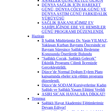
ANNELER GÜNÜ KUTLU OLSUN
DÜNYA SAĞLIK İÇİN HAREKET
GÜNÜ, DÜNYA ÇÖLYAK GÜNÜ VE
DÜNYA ASTIM GÜNÜ FARKIDALIK
YÜRÜYÜŞÜ
SAĞLIK BAKANLIĞIMIZ EV
SAHİPLİĞİNDE EBE VE HEMŞİLER
GÜNÜ PROGRAMI DÜZENLENDİ.
Haziran
İl Sağlık Müdürümüz Dr. Yasin YILMAZ,
Yaklaşan Kurban Bayramı Öncesinde ve
Bayram Süresince Sağlıklı Beslenme
Konusunda Önerilerde Bulundu
“Sağlıklı Çocuk, Sağlıklı Gelecek”
Etkinlik Programı Çilimli İlçemizde
Gerçekleştirildi.
Düzce’de Normal Doğum Eylem Planı
kapsamında ebeler için eğitim programı
düzenlendi.
Düzce’de SODAM Kursiyerlerine Kadın
Sağlığı ve Sağlıklı Yaşam Eğitimi Verildi
AŞIRI SICAK HAVALARA DİKKAT!
Temmuz
Sağlıklı Hayat Akademisi Eğitimlerimiz
Devam Ediyor!