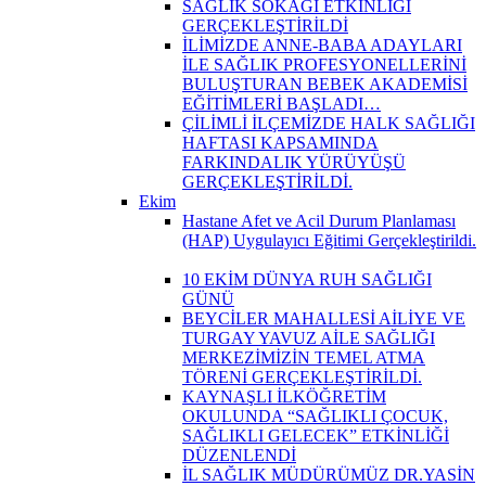
SAĞLIK SOKAĞI ETKİNLİĞİ
GERÇEKLEŞTİRİLDİ
İLİMİZDE ANNE-BABA ADAYLARI
İLE SAĞLIK PROFESYONELLERİNİ
BULUŞTURAN BEBEK AKADEMİSİ
EĞİTİMLERİ BAŞLADI…
ÇİLİMLİ İLÇEMİZDE HALK SAĞLIĞI
HAFTASI KAPSAMINDA
FARKINDALIK YÜRÜYÜŞÜ
GERÇEKLEŞTİRİLDİ.
Ekim
Hastane Afet ve Acil Durum Planlaması
(HAP) Uygulayıcı Eğitimi Gerçekleştirildi.
10 EKİM DÜNYA RUH SAĞLIĞI
GÜNÜ
BEYCİLER MAHALLESİ AİLİYE VE
TURGAY YAVUZ AİLE SAĞLIĞI
MERKEZİMİZİN TEMEL ATMA
TÖRENİ GERÇEKLEŞTİRİLDİ.
KAYNAŞLI İLKÖĞRETİM
OKULUNDA “SAĞLIKLI ÇOCUK,
SAĞLIKLI GELECEK” ETKİNLİĞİ
DÜZENLENDİ
İL SAĞLIK MÜDÜRÜMÜZ DR.YASİN