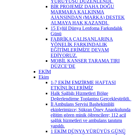
YÜRÜYÜŞÜ DÜZENLENDİ. ​
BİR PROJEMİZ DAHA DOĞU
MARMARA KALKINMA
AJANSINDAN (MARKA) DESTEK
ALMAYA HAK KAZANDI. ​
15 Eylül Dünya Lenfoma Farkındalık
Günü
FABRİKA ÇALIŞANLARINA
YÖNELİK FARKINDALIK
EĞİTİMLERİMİZE DEVAM
EDİYORUZ.
MOBİL KANSER TARAMA TIRI
DÜZCE’DE
EKİM
Ekim
1-7 EKİM EMZİRME HAFTASI
ETKİNLİKLERİMİZ
Halk Sağlığı Hizmetleri Bölge
Değerlendirme Toplantısı Gerçekleştirildi. ​
İl Ambulans Servisi Başhekimliği
ekiplerimizce; Şükran Öney Anaokulunda
eğitim gören minik öğrencilere; 112 acil
sağlık hizmetleri ve ambulans tanıtımı
yapıldı.
1 EKİM DÜNYA YÜRÜYÜŞ GÜNÜ