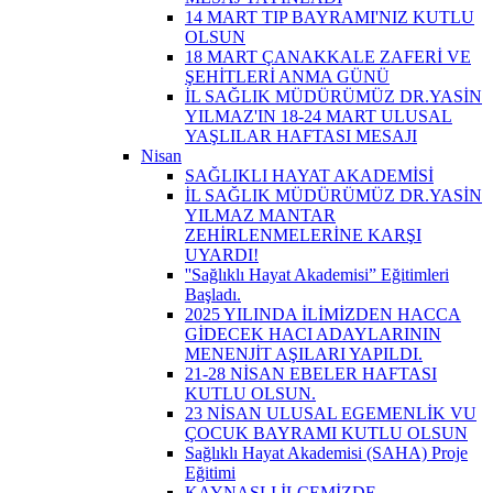
14 MART TIP BAYRAMI'NIZ KUTLU
OLSUN
18 MART ÇANAKKALE ZAFERİ VE
ŞEHİTLERİ ANMA GÜNÜ
İL SAĞLIK MÜDÜRÜMÜZ DR.YASİN
YILMAZ'IN 18-24 MART ULUSAL
YAŞLILAR HAFTASI MESAJI
Nisan
SAĞLIKLI HAYAT AKADEMİSİ
İL SAĞLIK MÜDÜRÜMÜZ DR.YASİN
YILMAZ MANTAR
ZEHİRLENMELERİNE KARŞI
UYARDI!
''Sağlıklı Hayat Akademisi” Eğitimleri
Başladı.
2025 YILINDA İLİMİZDEN HACCA
GİDECEK HACI ADAYLARININ
MENENJİT AŞILARI YAPILDI.
21-28 NİSAN EBELER HAFTASI
KUTLU OLSUN.
23 NİSAN ULUSAL EGEMENLİK VU
ÇOCUK BAYRAMI KUTLU OLSUN
Sağlıklı Hayat Akademisi (SAHA) Proje
Eğitimi
KAYNAŞLI İLÇEMİZDE