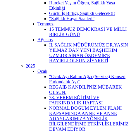
Hareket Yaşını Öğren, Sağlıklı Yaşa
Etkinliği
Güçlü İş Birliği, Sağlıklı Gelecek!!!
“Sağlıklı Hayat Saatleri”
Temmuz
15 TEMMUZ DEMOKRASİ VE MİLLİ
BİRLİK GÜNÜ
Ağustos
İL SAĞLIK MÜDÜRÜMÜZ DR.YASİN
YILMAZ'DAN YENİ BAŞHEKİM
UZM:DR.SİNAN ÖZDEMİR'E
HAYIRLI OLSUN ZİYARETİ
2025
Ocak
"Ocak Ayı Rahim Ağzı (Serviks) Kanseri
Farkındalık Ayı"
REGAİB KANDİLİ'NİZ MÜBAREK
OLSUN.
78. VEREM EĞİTİMİ VE
FARKINDALIK HAFTASI
NORMAL DOĞUM EYLEM PLANI
KAPSAMINDA ANNE VE ANNE
ADAYLARIMIZA YÖNELİK
BİLGİLENDİRME ETKİNLİKLERİMİZ
DEVAM EDİYOR.