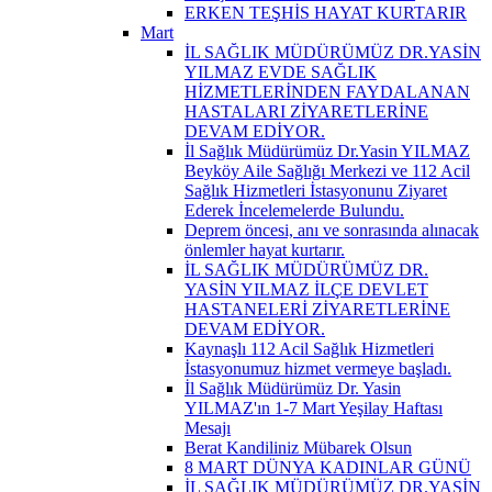
ERKEN TEŞHİS HAYAT KURTARIR
Mart
İL SAĞLIK MÜDÜRÜMÜZ DR.YASİN
YILMAZ EVDE SAĞLIK
HİZMETLERİNDEN FAYDALANAN
HASTALARI ZİYARETLERİNE
DEVAM EDİYOR.
İl Sağlık Müdürümüz Dr.Yasin YILMAZ
Beyköy Aile Sağlığı Merkezi ve 112 Acil
Sağlık Hizmetleri İstasyonunu Ziyaret
Ederek İncelemelerde Bulundu.
Deprem öncesi, anı ve sonrasında alınacak
önlemler hayat kurtarır.
İL SAĞLIK MÜDÜRÜMÜZ DR.
YASİN YILMAZ İLÇE DEVLET
HASTANELERİ ZİYARETLERİNE
DEVAM EDİYOR.
Kaynaşlı 112 Acil Sağlık Hizmetleri
İstasyonumuz hizmet vermeye başladı.
İl Sağlık Müdürümüz Dr. Yasin
YILMAZ'ın 1-7 Mart Yeşilay Haftası
Mesajı
Berat Kandiliniz Mübarek Olsun
8 MART DÜNYA KADINLAR GÜNÜ
İL SAĞLIK MÜDÜRÜMÜZ DR.YASİN