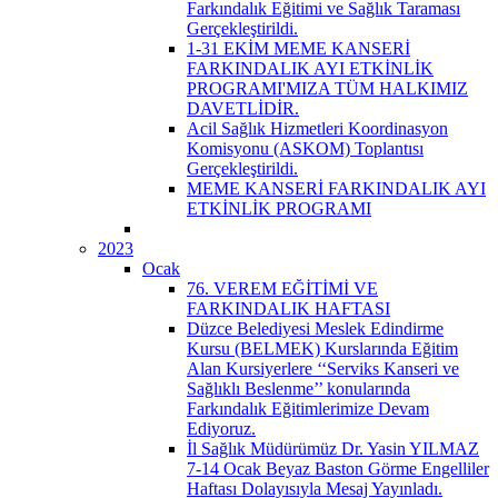
Farkındalık Eğitimi ve Sağlık Taraması
Gerçekleştirildi.
1-31 EKİM MEME KANSERİ
FARKINDALIK AYI ETKİNLİK
PROGRAMI'MIZA TÜM HALKIMIZ
DAVETLİDİR.
Acil Sağlık Hizmetleri Koordinasyon
Komisyonu (ASKOM) Toplantısı
Gerçekleştirildi.
MEME KANSERİ FARKINDALIK AYI
ETKİNLİK PROGRAMI
2023
Ocak
76. VEREM EĞİTİMİ VE
FARKINDALIK HAFTASI
Düzce Belediyesi Meslek Edindirme
Kursu (BELMEK) Kurslarında Eğitim
Alan Kursiyerlere ‘‘Serviks Kanseri ve
Sağlıklı Beslenme’’ konularında
Farkındalık Eğitimlerimize Devam
Ediyoruz.
İl Sağlık Müdürümüz Dr. Yasin YILMAZ
7-14 Ocak Beyaz Baston Görme Engelliler
Haftası Dolayısıyla Mesaj Yayınladı.