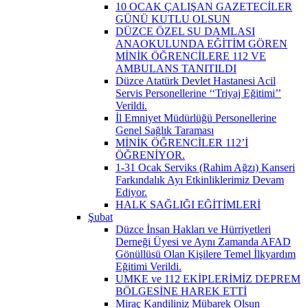
10 OCAK ÇALIŞAN GAZETECİLER
GÜNÜ KUTLU OLSUN
DÜZCE ÖZEL SU DAMLASI
ANAOKULUNDA EĞİTİM GÖREN
MİNİK ÖĞRENCİLERE 112 VE
AMBULANS TANITILDI
Düzce Atatürk Devlet Hastanesi Acil
Servis Personellerine ‘‘Triyaj Eğitimi’’
Verildi.
İl Emniyet Müdürlüğü Personellerine
Genel Sağlık Taraması
MİNİK ÖĞRENCİLER 112’İ
ÖĞRENİYOR.
1-31 Ocak Serviks (Rahim Ağzı) Kanseri
Farkındalık Ayı Etkinliklerimiz Devam
Ediyor.
HALK SAĞLIĞI EĞİTİMLERİ
Şubat
Düzce İnsan Hakları ve Hürriyetleri
Derneği Üyesi ve Aynı Zamanda AFAD
Gönüllüsü Olan Kişilere Temel İlkyardım
Eğitimi Verildi.
UMKE ve 112 EKİPLERİMİZ DEPREM
BÖLGESİNE HAREK ETTİ
Miraç Kandiliniz Mübarek Olsun