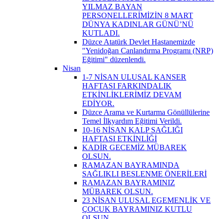
YILMAZ BAYAN
PERSONELLERİMİZİN 8 MART
DÜNYA KADINLAR GÜNÜ’NÜ
KUTLADI.
Düzce Atatürk Devlet Hastanemizde
"Yenidoğan Canlandırma Programı (NRP)
Eğitimi" düzenlendi.
Nisan
1-7 NİSAN ULUSAL KANSER
HAFTASI FARKINDALIK
ETKİNLİKLERİMİZ DEVAM
EDİYOR.
Düzce Arama ve Kurtarma Gönüllülerine
Temel İlkyardım Eğitimi Verildi.
10-16 NİSAN KALP SAĞLIĞI
HAFTASI ETKİNLİĞİ
KADİR GECEMİZ MÜBAREK
OLSUN.
RAMAZAN BAYRAMINDA
SAĞLIKLI BESLENME ÖNERİLERİ
RAMAZAN BAYRAMINIZ
MÜBAREK OLSUN.
23 NİSAN ULUSAL EGEMENLİK VE
ÇOCUK BAYRAMINIZ KUTLU
OLSUN.