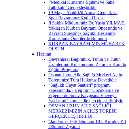
‘‘Medikal Kurtarma Eğitimi ve Saha
Tatbikatı’’ Gerçekleştirildi ​
19 Mayıs Atatürk'ü Anma, Gençlik ve
Spor Bayramınız Kutlu Olsun.
İl Sağlık Müdürümüz Dr. Yasin YILMAZ,
Yaklaşan Kurban Bayramı Öncesinde ve
Bayram Süresince Sağlıklı Beslenme
Konusunda Önerilerde Bulundu
KURBAN BAYRAMIMIZ MÜBAREK
OLSUN
Haziran
Davranışsal Bağımlılık, Tütün ve Tütün
Ürünlerinin Kullanımının Zararları Konulu
Eğitim Programı
Osman Uzun Aile Sağlığı Merkezi Açılış
Törenimize Tüm Halkımız Davetlidir
“Sağlıklı Hayat Saatleri” programı
kapsamında, ilk eğitim “Çocuklarda ve
Ergenlerde Sınav Kaygısına Ebeveyn
Yaklaşımı” konusu ile gerçekleştirilmiştir.
OSMAN UZUN AİLE SAĞLIĞI
MERKEZİMİZİN AÇILIŞ TÖRENİ
GERÇEKLEŞTİRİLDİ.
“Jandarma Teşkilatımızın 187. Kuruluş Yıl
Dönümü Ziyareti