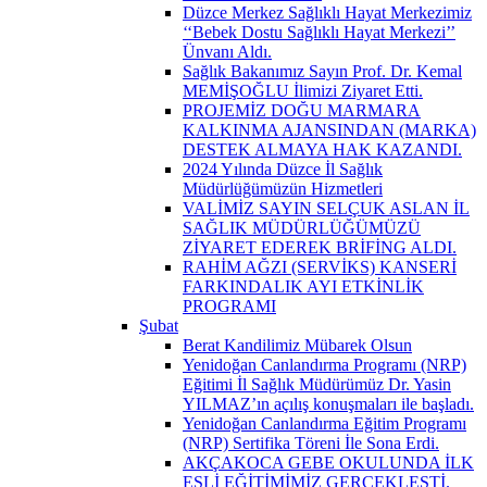
Düzce Merkez Sağlıklı Hayat Merkezimiz
‘‘Bebek Dostu Sağlıklı Hayat Merkezi’’
Ünvanı Aldı.
Sağlık Bakanımız Sayın Prof. Dr. Kemal
MEMİŞOĞLU İlimizi Ziyaret Etti.
PROJEMİZ DOĞU MARMARA
KALKINMA AJANSINDAN (MARKA)
DESTEK ALMAYA HAK KAZANDI.
2024 Yılında Düzce İl Sağlık
Müdürlüğümüzün Hizmetleri
VALİMİZ SAYIN SELÇUK ASLAN İL
SAĞLIK MÜDÜRLÜĞÜMÜZÜ
ZİYARET EDEREK BRİFİNG ALDI.
RAHİM AĞZI (SERVİKS) KANSERİ
FARKINDALIK AYI ETKİNLİK
PROGRAMI
Şubat
Berat Kandilimiz Mübarek Olsun
Yenidoğan Canlandırma Programı (NRP)
Eğitimi İl Sağlık Müdürümüz Dr. Yasin
YILMAZ’ın açılış konuşmaları ile başladı.
Yenidoğan Canlandırma Eğitim Programı
(NRP) Sertifika Töreni İle Sona Erdi.
AKÇAKOCA GEBE OKULUNDA İLK
EŞLİ EĞİTİMİMİZ GERÇEKLEŞTİ.