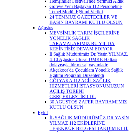
Hemşinliler Festivali'nde Yerimizi Aldık.
Göreve Yeni Başlayan 112 Personeline
Temel Modül Eğitimi Verildi
24 TEMMUZ GAZETECİLER VE
BASIN BAYRAMI KUTLU OLSUN
Ağustos
MEVSİMLİK TARIM İŞÇİLERİNE
YÖNELİK SAĞLIK
TARAMALARIMIZ BU YIL DA
KESİNTİSİZ DEVAM EDİYOR
İl Sağlık Müdürümüz Dr. Yasin YILMAZ,
4-10 Ağustos Ulusal UMKE Haftası
dolayısıyla bir mesaj yayımladı:
Akçakoca'da Çocuklara Yönelik Sağlık
Eğitimi Programı Düzenlendi
GÖLYAKA 112 ACİL SAĞLIK
HİZMETLERİ İSTASYONUMUZUN
AÇILIŞ TÖRENİ
GERÇEKLEŞTİRİLDİ.
30 AGUSTOS ZAFER BAYRAMI'MIZ
KUTLU OLSUN
Eylül
İL SAĞLIK MÜDÜRÜMÜZ DR.YASİN
YILMAZ 112 EKİPLERİNE
TEŞEKKÜR BELGESİ TAKDİM ETTİ.