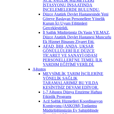
ACİL SAĞLIK HİZMETLERİ
İSTASYONU İNŞAATINDA
İNCELEMELERDE BULUNDU.
Düzce Atatürk Devlet Hastanesinde Yeni
Göreve Başlayan Personellere Yönelik
Kurum İçi Uyum Eğitimleri
Gerçekleştirildi.
İl Sağlık Müdürümüz Dr.Yasin YILMAZ,
Düzce Atatürk Devlet Hastanesi Muncurlu
Ek Hizmet Binasını Ziyaret Etti.
AFAD, İHH, ANDA, UKSAR
GÖNÜLLÜLERİ İLE DÜZCE
TİCARET VE SANAYİ ODASI
PERSONELLERİ’NE TEMEL İLK
YARDIM EĞİTİMİ VERİLDİ.
Ağustos
MEVSİMLİK TARIM İŞÇİLERİNE
YÖNELİK SAĞLIK
TARAMALARIMIZ BU YILDA
KESİNTİSİZ DEVAM EDİYOR.
1-7 Ağustos Dünya Emzirme Haftası
Etkinlik Programı
Acil Sağlık Hizmetleri Koordinasyon
Komisyonu (ASKOM) Toplantısı
Müdürlüğümüzün Ev Sahipliğinde