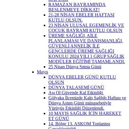
RAMAZAN BAYRAMINDA
BESLENMEYE DİKKAT!
21-28 NİSAN EBELER HAFTASI
KUTLU OLSUN.
23 NİSAN ULUSAL EGEMENLİK VE
ÇOCUK BAYRAMI KUTLU OLSUN
ÜREME SAĞLIĞI, AİLE
PLANLAMASI VE DANIŞMANLIĞI,
GÜVENLİ ANNELİK İLE
GENÇLERDE ÜREME SAĞLIĞI
KONULU 2024 YILI 1 GRUP SAĞLIK
MODÜLER EĞİTİMİ TAMAMLANDI.
25 Nisan Dünya Sıtma Günü
Mayıs
DÜNYA EBELER GÜNÜ KUTLU
OLSUN
DÜNYA TALASEMİ GÜNÜ
Aşı Ol Güvende Kal Etkinliği ​
Gölyaka İlçemizde Kalp Sağlığı Haftası ve
Dünya Astım Günü münasebetiyle
Yürüyüş Etkinliği Düzenlendi.
10 MAYIS SAĞLIK İÇİN HAREKET
ET GÜNÜ
14. Bölge 13. ASKOM Toplantısı
Gerçekleştirildi.