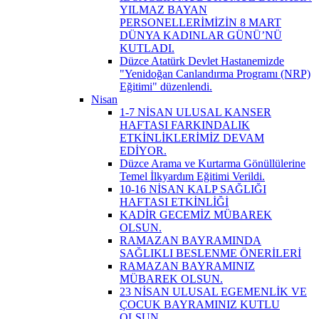
YILMAZ BAYAN
PERSONELLERİMİZİN 8 MART
DÜNYA KADINLAR GÜNÜ’NÜ
KUTLADI.
Düzce Atatürk Devlet Hastanemizde
"Yenidoğan Canlandırma Programı (NRP)
Eğitimi" düzenlendi.
Nisan
1-7 NİSAN ULUSAL KANSER
HAFTASI FARKINDALIK
ETKİNLİKLERİMİZ DEVAM
EDİYOR.
Düzce Arama ve Kurtarma Gönüllülerine
Temel İlkyardım Eğitimi Verildi.
10-16 NİSAN KALP SAĞLIĞI
HAFTASI ETKİNLİĞİ
KADİR GECEMİZ MÜBAREK
OLSUN.
RAMAZAN BAYRAMINDA
SAĞLIKLI BESLENME ÖNERİLERİ
RAMAZAN BAYRAMINIZ
MÜBAREK OLSUN.
23 NİSAN ULUSAL EGEMENLİK VE
ÇOCUK BAYRAMINIZ KUTLU
OLSUN.