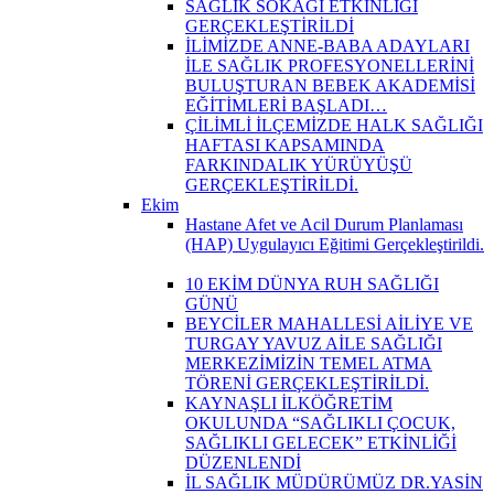
SAĞLIK SOKAĞI ETKİNLİĞİ
GERÇEKLEŞTİRİLDİ
İLİMİZDE ANNE-BABA ADAYLARI
İLE SAĞLIK PROFESYONELLERİNİ
BULUŞTURAN BEBEK AKADEMİSİ
EĞİTİMLERİ BAŞLADI…
ÇİLİMLİ İLÇEMİZDE HALK SAĞLIĞI
HAFTASI KAPSAMINDA
FARKINDALIK YÜRÜYÜŞÜ
GERÇEKLEŞTİRİLDİ.
Ekim
Hastane Afet ve Acil Durum Planlaması
(HAP) Uygulayıcı Eğitimi Gerçekleştirildi.
10 EKİM DÜNYA RUH SAĞLIĞI
GÜNÜ
BEYCİLER MAHALLESİ AİLİYE VE
TURGAY YAVUZ AİLE SAĞLIĞI
MERKEZİMİZİN TEMEL ATMA
TÖRENİ GERÇEKLEŞTİRİLDİ.
KAYNAŞLI İLKÖĞRETİM
OKULUNDA “SAĞLIKLI ÇOCUK,
SAĞLIKLI GELECEK” ETKİNLİĞİ
DÜZENLENDİ
İL SAĞLIK MÜDÜRÜMÜZ DR.YASİN