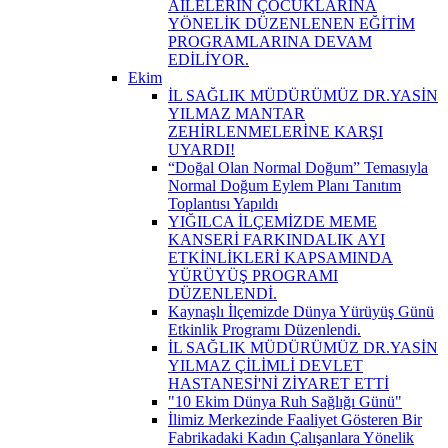
AİLELERİN ÇOCUKLARINA
YÖNELİK DÜZENLENEN EĞİTİM
PROGRAMLARINA DEVAM
EDİLİYOR.
Ekim
İL SAĞLIK MÜDÜRÜMÜZ DR.YASİN
YILMAZ MANTAR
ZEHİRLENMELERİNE KARŞI
UYARDI!
“Doğal Olan Normal Doğum” Temasıyla
Normal Doğum Eylem Planı Tanıtım
Toplantısı Yapıldı
YIĞILCA İLÇEMİZDE MEME
KANSERİ FARKINDALIK AYI
ETKİNLİKLERİ KAPSAMINDA
YÜRÜYÜŞ PROGRAMI
DÜZENLENDİ.
Kaynaşlı İlçemizde Dünya Yürüyüş Günü
Etkinlik Programı Düzenlendi.
İL SAĞLIK MÜDÜRÜMÜZ DR.YASİN
YILMAZ ÇİLİMLİ DEVLET
HASTANESİ'Nİ ZİYARET ETTİ
"10 Ekim Dünya Ruh Sağlığı Günü"
İlimiz Merkezinde Faaliyet Gösteren Bir
Fabrikadaki Kadın Çalışanlara Yönelik