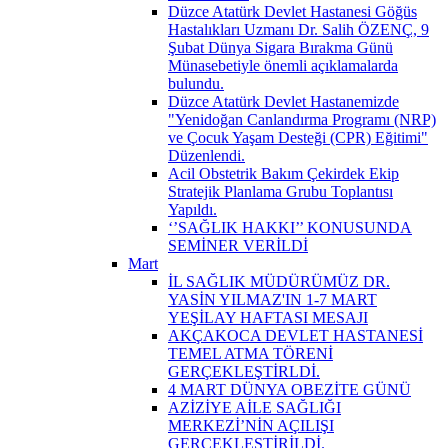
Düzce Atatürk Devlet Hastanesi Göğüs
Hastalıkları Uzmanı Dr. Salih ÖZENÇ, 9
Şubat Dünya Sigara Bırakma Günü
Münasebetiyle önemli açıklamalarda
bulundu.
Düzce Atatürk Devlet Hastanemizde
"Yenidoğan Canlandırma Programı (NRP)
ve Çocuk Yaşam Desteği (CPR) Eğitimi"
Düzenlendi.
Acil Obstetrik Bakım Çekirdek Ekip
Stratejik Planlama Grubu Toplantısı
Yapıldı.
‘’SAĞLIK HAKKI’’ KONUSUNDA
SEMİNER VERİLDİ
Mart
İL SAĞLIK MÜDÜRÜMÜZ DR.
YASİN YILMAZ'IN 1-7 MART
YEŞİLAY HAFTASI MESAJI
AKÇAKOCA DEVLET HASTANESİ
TEMEL ATMA TÖRENİ
GERÇEKLEŞTİRLDİ.
4 MART DÜNYA OBEZİTE GÜNÜ
AZİZİYE AİLE SAĞLIĞI
MERKEZİ’NİN AÇILIŞI
GERÇEKLEŞTİRİLDİ.