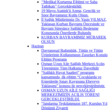
‘‘Medikal Kurtarma Eğitimi ve Saha
Tatbikatı’’ Gerçekleştirildi ​
19 Mayıs Atatürk'ü Anma, Gençlik ve
Spor Bayramınız Kutlu Olsun.
İl Sağlık Müdürümüz Dr. Yasin YILMAZ,
Yaklaşan Kurban Bayramı Öncesinde ve
Bayram Süresince Sağlıklı Beslenme
Konusunda Önerilerde Bulundu
KURBAN BAYRAMIMIZ MÜBAREK
OLSUN
Haziran
Davranışsal Bağımlılık, Tütün ve Tütün
Ürünlerinin Kullanımının Zararları Konulu
Eğitim Programı
Osman Uzun Aile Sağlığı Merkezi Açılış
Törenimize Tüm Halkımız Davetlidir
“Sağlıklı Hayat Saatleri” programı
kapsamında, ilk eğitim “Çocuklarda ve
Ergenlerde Sınav Kaygısına Ebeveyn
Yaklaşımı” konusu ile gerçekleştirilmiştir.
OSMAN UZUN AİLE SAĞLIĞI
MERKEZİMİZİN AÇILIŞ TÖRENİ
GERÇEKLEŞTİRİLDİ.
“Jandarma Teşkilatımızın 187. Kuruluş Yıl
Dönümü Ziyareti