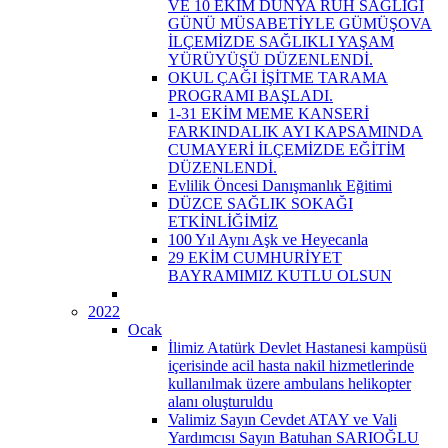
VE 10 EKİM DÜNYA RUH SAĞLIĞI
GÜNÜ MÜSABETİYLE GÜMÜŞOVA
İLÇEMİZDE SAĞLIKLI YAŞAM
YÜRÜYÜŞÜ DÜZENLENDİ.
OKUL ÇAĞI İŞİTME TARAMA
PROGRAMI BAŞLADI.
1-31 EKİM MEME KANSERİ
FARKINDALIK AYI KAPSAMINDA
CUMAYERİ İLÇEMİZDE EĞİTİM
DÜZENLENDİ.
Evlilik Öncesi Danışmanlık Eğitimi
DÜZCE SAĞLIK SOKAĞI
ETKİNLİĞİMİZ
100 Yıl Aynı Aşk ve Heyecanla
29 EKİM CUMHURİYET
BAYRAMIMIZ KUTLU OLSUN
2022
Ocak
İlimiz Atatürk Devlet Hastanesi kampüsü
içerisinde acil hasta nakil hizmetlerinde
kullanılmak üzere ambulans helikopter
alanı oluşturuldu
Valimiz Sayın Cevdet ATAY ve Vali
Yardımcısı Sayın Batuhan SARIOĞLU