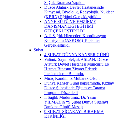
Sağlık Taraması Yapıldı.
Düzce Atatürk Devlet Hastanesinde
Kimyasal, Biyolojik, Radyolojik, Nükleer
(KBRN) Eğitimi Gerçekleştirildi. ​
ANNE SÜTÜ VE EMZİRME
DANIŞMANLIĞI EĞİTİMİ
GERÇEKLEŞTİRİLDİ
Acil Sağlık Hizmetleri Koordinasyon
Komisyonu (ASKOM) Toplantısı
Gerçekleştirildi.
Şubat
4 ŞUBAT DÜNYA KANSER GÜNÜ
Valimiz Sayın Selçuk ASLAN, Düzce
Atatürk Devlet Hastanesi Muncurlu Ek
Hizmet Binasını Ziyaret Ederek
İncelemelerde Bulundu.
Miraç Kandiliniz Mübarek Olsun
Dünya Kanser Günü kapsamında, Kızılay
Düzce Şubesi’nde Eğitim ve Tarama
Programı Düzenledi
İl Sağlık Müdürümüz Dr. Yasin
YILMAZ'ın ‘‘9 Şubat Dünya Sigarayı
Bırakma Günü'' Mesajı
9 ŞUBAT SİGARAYI BIRAKMA
ETKİNLİĞİ