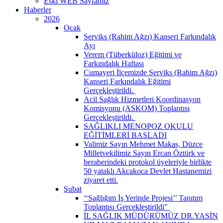
Eski WEB Sayfamız
Haberler
2026
Ocak
Serviks (Rahim Ağzı) Kanseri Farkındalık
Ayı
Verem (Tüberküloz) Eğitimi ve
Farkındalık Haftası
Cumayeri İlçemizde Serviks (Rahim Ağzı)
Kanseri Farkındalık Eğitimi
Gerçekleştirildi. ​
Acil Sağlık Hizmetleri Koordinasyon
Komisyonu (ASKOM) Toplantısı
Gerçekleştirildi. ​
SAĞLIKLI MENOPOZ OKULU
EĞİTİMLERİ BAŞLADI
Valimiz Sayın Mehmet Makas, Düzce
Milletvekilimiz Sayın Ercan Öztürk ve
beraberindeki protokol üyeleriyle birlikte
50 yataklı Akçakoca Devlet Hastanemizi
ziyaret etti.
Şubat
‘‘Sağlığım İş Yerinde Projesi’’ Tanıtım
Toplantısı Gerçekleştirildi" ​
İL SAĞLIK MÜDÜRÜMÜZ DR.YASİN