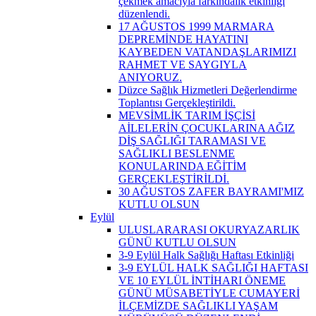
çekmek amacıyla farkındalık etkinliği
düzenlendi.
17 AĞUSTOS 1999 MARMARA
DEPREMİNDE HAYATINI
KAYBEDEN VATANDAŞLARIMIZI
RAHMET VE SAYGIYLA
ANIYORUZ.
Düzce Sağlık Hizmetleri Değerlendirme
Toplantısı Gerçekleştirildi.
MEVSİMLİK TARIM İŞÇİSİ
AİLELERİN ÇOCUKLARINA AĞIZ
DİŞ SAĞLIĞI TARAMASI VE
SAĞLIKLI BESLENME
KONULARINDA EĞİTİM
GERÇEKLEŞTİRİLDİ.
30 AĞUSTOS ZAFER BAYRAMI'MIZ
KUTLU OLSUN
Eylül
ULUSLARARASI OKURYAZARLIK
GÜNÜ KUTLU OLSUN
3-9 Eylül Halk Sağlığı Haftası Etkinliği
3-9 EYLÜL HALK SAĞLIĞI HAFTASI
VE 10 EYLÜL İNTİHARI ÖNEME
GÜNÜ MÜSABETİYLE CUMAYERİ
İLÇEMİZDE SAĞLIKLI YAŞAM