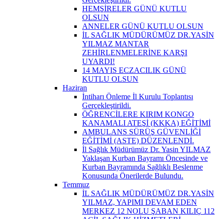
HEMŞİRELER GÜNÜ KUTLU
OLSUN
ANNELER GÜNÜ KUTLU OLSUN
İL SAĞLIK MÜDÜRÜMÜZ DR.YASİN
YILMAZ MANTAR
ZEHİRLENMELERİNE KARŞI
UYARDI!
14 MAYIS ECZACILIK GÜNÜ
KUTLU OLSUN
Haziran
İntiharı Önleme İl Kurulu Toplantısı
Gerçekleştirildi.
ÖĞRENCİLERE KIRIM KONGO
KANAMALI ATEŞİ (KKKA) EĞİTİMİ
AMBULANS SÜRÜŞ GÜVENLİĞİ
EĞİTİMİ (ASTE) DÜZENLENDİ.
İl Sağlık Müdürümüz Dr. Yasin YILMAZ
Yaklaşan Kurban Bayramı Öncesinde ve
Kurban Bayramında Sağlıklı Beslenme
Konusunda Önerilerde Bulundu.
Temmuz
İL SAĞLIK MÜDÜRÜMÜZ DR.YASİN
YILMAZ, YAPIMI DEVAM EDEN
MERKEZ 12 NOLU ŞABAN KILIÇ 112