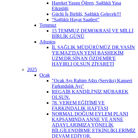
Hareket Yaşını Öğren, Sağlıklı Yaşa
Etkinliği
Güçlü İş Birliği, Sağlıklı Gelecek!!!
“Sağlıklı Hayat Saatleri”
Temmuz
15 TEMMUZ DEMOKRASİ VE MİLLİ
BİRLİK GÜNÜ
Ağustos
İL SAĞLIK MÜDÜRÜMÜZ DR.YASİN
YILMAZ'DAN YENİ BAŞHEKİM
UZM:DR.SİNAN ÖZDEMİR'E
HAYIRLI OLSUN ZİYARETİ
2025
Ocak
"Ocak Ayı Rahim Ağzı (Serviks) Kanseri
Farkındalık Ayı"
REGAİB KANDİLİ'NİZ MÜBAREK
OLSUN.
78. VEREM EĞİTİMİ VE
FARKINDALIK HAFTASI
NORMAL DOĞUM EYLEM PLANI
KAPSAMINDA ANNE VE ANNE
ADAYLARIMIZA YÖNELİK
BİLGİLENDİRME ETKİNLİKLERİMİZ
DEVAM EDİYOR.