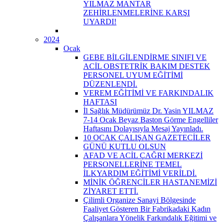
YILMAZ MANTAR
ZEHİRLENMELERİNE KARŞI
UYARDI!
2024
Ocak
GEBE BİLGİLENDİRME SINIFI VE
ACİL OBSTETRİK BAKIM DESTEK
PERSONEL UYUM EĞİTİMİ
DÜZENLENDİ.
VEREM EĞİTİMİ VE FARKINDALIK
HAFTASI
İl Sağlık Müdürümüz Dr. Yasin YILMAZ
7-14 Ocak Beyaz Baston Görme Engelliler
Haftasını Dolayısıyla Mesaj Yayınladı.
10 OCAK ÇALIŞAN GAZETECİLER
GÜNÜ KUTLU OLSUN
AFAD VE ACİL ÇAĞRI MERKEZİ
PERSONELLERİNE TEMEL
İLKYARDIM EĞİTİMİ VERİLDİ.
MİNİK ÖĞRENCİLER HASTANEMİZİ
ZİYARET ETTİ.
Çilimli Organize Sanayi Bölgesinde
Faaliyet Gösteren Bir Fabrikadaki Kadın
Çalışanlara Yönelik Farkındalık Eğitimi ve