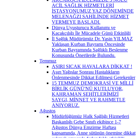
ACİL SAĞLIK HİZMETLERİ
İSTASYONUMUZ YAZ DÖNEMİNDE
MELENAĞZI SAHİLİNDE HİZMET
VERMEYE BAŞLADI.
Dünya Uyuşturucu Kullanımı ve
Kaçakçılığı İle Mücadele Günü Etkinliği
İl Sağlık Müdürümüz Dr. Yasin YILMAZ
Yaklaşan Kurban Bayramı Öncesinde
Kurban Bayramında Sağlıklı Beslenme
Konusunda Önerilerde Bulundu.
Temmuz
AŞIRI SICAK HAVALARA DİKKAT !
Aşırı Yağışlar Sonrası Hastalıkların
Önlenmesinde Dikkat Edilmesi Gerekenler
15 TEMMUZ DEMOKRASİ VE MİLLİ
BİRLİK GÜNÜ'NÜ KUTLUYOR,
KAHRAMAN ŞEHİTLERİMİZİ
SAYGI, MİNNET VE RAHMETLE
ANIYORUZ.
Ağustos
Müdürlüğümüz Halk Sağlığı Hizmetleri
Başkanlığı Gebe Sınıfı ekibince 1-7
Ağustos Dünya Emzirme Haftası
kapsamında, Anne sütünün önemine dikkat