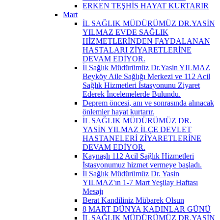
ERKEN TEŞHİS HAYAT KURTARIR
Mart
İL SAĞLIK MÜDÜRÜMÜZ DR.YASİN
YILMAZ EVDE SAĞLIK
HİZMETLERİNDEN FAYDALANAN
HASTALARI ZİYARETLERİNE
DEVAM EDİYOR.
İl Sağlık Müdürümüz Dr.Yasin YILMAZ
Beyköy Aile Sağlığı Merkezi ve 112 Acil
Sağlık Hizmetleri İstasyonunu Ziyaret
Ederek İncelemelerde Bulundu.
Deprem öncesi, anı ve sonrasında alınacak
önlemler hayat kurtarır.
İL SAĞLIK MÜDÜRÜMÜZ DR.
YASİN YILMAZ İLÇE DEVLET
HASTANELERİ ZİYARETLERİNE
DEVAM EDİYOR.
Kaynaşlı 112 Acil Sağlık Hizmetleri
İstasyonumuz hizmet vermeye başladı.
İl Sağlık Müdürümüz Dr. Yasin
YILMAZ'ın 1-7 Mart Yeşilay Haftası
Mesajı
Berat Kandiliniz Mübarek Olsun
8 MART DÜNYA KADINLAR GÜNÜ
İL SAĞLIK MÜDÜRÜMÜZ DR.YASİN