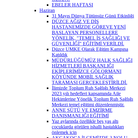
EBELER HAFTASI
Haziran
31 Mayıs Dünya Tütünsüz Günü Etkinliği
DÜZCE AĞIZ VE DİŞ
HASTANEMİZDE GÖREVE YENİ
BAŞLAYAN PERSONELLERE
YÖNELİK, "TEMEL İŞ SAĞLIĞI VE
GÜVENLİĞİ" EĞİTİMİ VERİLDİ.
Düzce UMKE Olarak Eğitim Kampına
Katıldık
MÜDÜRLÜĞÜMÜZ HALK SAĞLIĞI
HİZMETLERİ BAŞKANLIĞI
EKİPLERİMİZCE GÖLORMANI
KÖYÜNDE MOBİL SAĞLIK
TARAMASI GERÇEKLEŞTİRİLDİ.
İlimizde Toplum Ruh Sağlığı Merkezi
2023 yılı hedefleri kapsamında Aile
Hekimlerine Yönelik Toplum Ruh Sağlığı
Merkezi temel eğitimi düzenlenmiştir.
ANNE SÜTÜ VE EMZİRME
DANIŞMANLIĞI EĞİTİMİ
Yaz aylarında özellikle beş yaş altı
çocuklarda görülen ishalli hastalıkları
önlemek için
AKÇAKOCA İLÇEMİZDE 3 NOLU