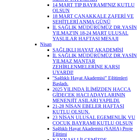
14 MART TIP BAYRAMI'NIZ KUTLU
OLSUN
18 MART ÇANAKKALE ZAFERİ VE
ŞEHİTLERİ ANMA GÜNÜ
İL SAĞLIK MÜDÜRÜMÜZ DR.YASİN
YILMAZ'IN 18-24 MART ULUSAL
YAŞLILAR HAFTASI MESAJI
Nisan
SAĞLIKLI HAYAT AKADEMİSİ
İL SAĞLIK MÜDÜRÜMÜZ DR.YASİN
YILMAZ MANTAR
ZEHİRLENMELERİNE KARŞI
UYARDI!
''Sağlıklı Hayat Akademisi” Eğitimleri
Başladı.
2025 YILINDA İLİMİZDEN HACCA
GİDECEK HACI ADAYLARININ
MENENJİT AŞILARI YAPILDI.
21-28 NİSAN EBELER HAFTASI
KUTLU OLSUN.
23 NİSAN ULUSAL EGEMENLİK VU
ÇOCUK BAYRAMI KUTLU OLSUN
Sağlıklı Hayat Akademisi (SAHA) Proje
Eğitimi
KAYNAŞLI İLÇEMİZDE