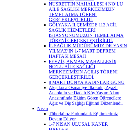
NUSRETTİN MAHALLESİ 4 NO’LU
AİLE SAĞLIĞI MERKEZİMİZİN
TEMEL ATMA TÖRENİ
GERÇEKLEŞTİRLDİ.
GÖLYAKA İLÇEMİZDE 112 ACİL
SAĞLIK HİZMETLERİ
İSTASYONUMUZUN TEMEL ATMA
TÖRENİ GERÇEKLEŞTİRİLDİ.
İL SAĞLIK MÜDÜRÜMÜZ DR.YASİN
YILMAZ’IN 1-7 MART DEPREM
HAFTASI MESAJI
FEVZİ ÇAKMAK MAHALLESİ 9
NO’LU AİLE SAĞLIĞI
MERKEZİMİZİN AÇILIŞ TÖRENİ
GERÇEKLEŞTİRİLDİ. ​
8 MART DÜNYA KADINLAR GÜNÜ
Akçakoca Osmaniye İlkokulu, Ayazlı
Anaokulu ve Dadalı Köy Yaşam Alanı
Anasınıfında Eğitim Gören Öğrencilere
Ağız ve Diş Sağlığı Eğitimi Düzenlendi.
Nisan
Tüberküloz Farkındalık Eğitimlerimiz
Devam Ediyor. ​
1-7 NİSAN ULUSAL KANER
HAFTASI