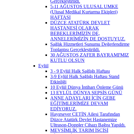
Gerçekleştirildi.
5-11 AĞUSTOS ULUSAL UMKE
(Ulusal Medikal Kurtarma Ekipleri)
HAFTASI
DÜZCE ATATÜRK DEVLET
HASTANESİ OLARAK
BEBEKLERİMİZİN DE,
ANNELERİMİZİN DE DOSTUYUZ.
Sağlık Hizmetleri Sunumu Değerlendirme
Toplantısı Gerçekleştirildi.
30 AĞUSTOS ZAFER BAYRAMI'MIZ
KUTLU OLSUN
Eylül
3 - 9 Eylül Halk Sağlığı Haftası
3-9 Eylül Halk Sağlığı Haftası Stand
Etkinliği
10 Eylül Dünya İntiharı Önleme Günü
13 EYLÜL DÜNYA SEPSİS GÜNÜ
ANNE ADAYLARI İÇİN GEBE
EĞİTİMLERİMİZE DEVAM
EDİYORUZ.
Hayırsever ÇETİN Ailesi Tarafından
Düzce Atatürk Devlet Hastanemize
Ultrason-Doppler Cihazı Bağışı Yapıldı.
MEVSİMLİK TARIM İŞÇİSİ