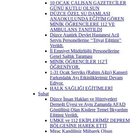
10 OCAK ÇALIŞAN GAZETECİLER
GÜNÜ KUTLU OLSUN
DÜZCE ÖZEL SU DAMLASI
ANAOKULUNDA EĞİTİM GÖREN
MİNİK ÖĞRENCİLERE 112 VE
AMBULANS TANITILDI
Düzce Atatürk Devlet Hastanesi Acil
Servis Personellerine ‘‘Triyaj Eğitimi’’
Verildi.
İl Emniyet Müdürlüğü Personellerine
Genel Sağlık Taraması
MİNİK ÖĞRENCİLER 112’İ
ÖĞRENİYOR.
1-31 Ocak Serviks (Rahim Ağzı) Kanseri
Farkındalık Ayı Etkinliklerimiz Devam
Ediyor.
HALK SAĞLIĞI EĞİTİMLERİ
Şubat
Düzce İnsan Hakları ve Hürriyetleri
Derneği Üyesi ve Aynı Zamanda AFAD
Gönüllüsü Olan Kişilere Temel İlkyardım
Eğitimi Verildi.
UMKE ve 112 EKİPLERİMİZ DEPREM
BÖLGESİNE HAREK ETTİ
Miraç Kandiliniz Mübarek Olsun