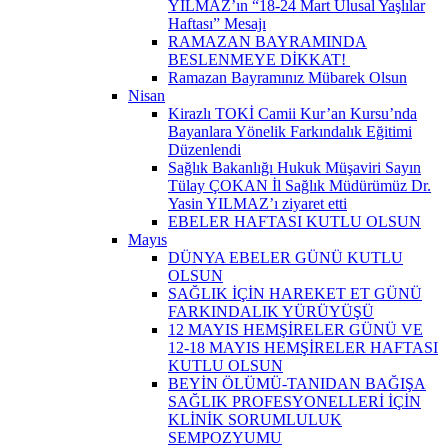
YILMAZ’ın “18-24 Mart Ulusal Yaşlılar
Haftası” Mesajı
RAMAZAN BAYRAMINDA
BESLENMEYE DİKKAT! ​
Ramazan Bayramınız Mübarek Olsun
Nisan
Kirazlı TOKİ Camii Kur’an Kursu’nda
Bayanlara Yönelik Farkındalık Eğitimi
Düzenlendi
Sağlık Bakanlığı Hukuk Müşaviri Sayın
Tülay ÇOKAN İl Sağlık Müdürümüz Dr.
Yasin YILMAZ’ı ziyaret etti
EBELER HAFTASI KUTLU OLSUN
Mayıs
DÜNYA EBELER GÜNÜ KUTLU
OLSUN
SAĞLIK İÇİN HAREKET ET GÜNÜ
FARKINDALIK YÜRÜYÜŞÜ
12 MAYIS HEMŞİRELER GÜNÜ VE
12-18 MAYIS HEMŞİRELER HAFTASI
KUTLU OLSUN
BEYİN ÖLÜMÜ-TANIDAN BAĞIŞA
SAĞLIK PROFESYONELLERİ İÇİN
KLİNİK SORUMLULUK
SEMPOZYUMU