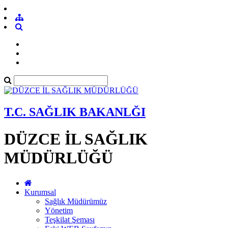
T.C. SAĞLIK BAKANLĞI
DÜZCE İL SAĞLIK
MÜDÜRLÜĞÜ
Kurumsal
Sağlık Müdürümüz
Yönetim
Teşkilat Şeması