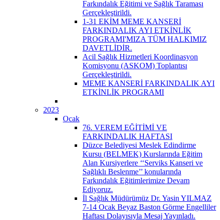
Farkındalık Eğitimi ve Sağlık Taraması
Gerçekleştirildi.
1-31 EKİM MEME KANSERİ
FARKINDALIK AYI ETKİNLİK
PROGRAMI'MIZA TÜM HALKIMIZ
DAVETLİDİR.
Acil Sağlık Hizmetleri Koordinasyon
Komisyonu (ASKOM) Toplantısı
Gerçekleştirildi.
MEME KANSERİ FARKINDALIK AYI
ETKİNLİK PROGRAMI
2023
Ocak
76. VEREM EĞİTİMİ VE
FARKINDALIK HAFTASI
Düzce Belediyesi Meslek Edindirme
Kursu (BELMEK) Kurslarında Eğitim
Alan Kursiyerlere ‘‘Serviks Kanseri ve
Sağlıklı Beslenme’’ konularında
Farkındalık Eğitimlerimize Devam
Ediyoruz.
İl Sağlık Müdürümüz Dr. Yasin YILMAZ
7-14 Ocak Beyaz Baston Görme Engelliler
Haftası Dolayısıyla Mesaj Yayınladı.