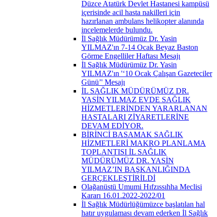
Düzce Atatürk Devlet Hastanesi kampüsü
içerisinde acil hasta nakilleri için
hazırlanan ambulans helikopter alanında
incelemelerde bulundu.
İl Sağlık Müdürümüz Dr. Yasin
YILMAZ'ın 7-14 Ocak Beyaz Baston
Görme Engelliler Haftası Mesajı
İl Sağlık Müdürümüz Dr. Yasin
YILMAZ'ın '‘10 Ocak Çalışan Gazeteciler
Günü’' Mesajı
İL SAĞLIK MÜDÜRÜMÜZ DR.
YASİN YILMAZ EVDE SAĞLIK
HİZMETLERİNDEN YARARLANAN
HASTALARI ZİYARETLERİNE
DEVAM EDİYOR.
BİRİNCİ BASAMAK SAĞLIK
HİZMETLERİ MAKRO PLANLAMA
TOPLANTISI İL SAĞLIK
MÜDÜRÜMÜZ DR. YASİN
YILMAZ’IN BAŞKANLIĞINDA
GERÇEKLEŞTİRİLDİ
Olağanüstü Umumi Hıfzıssıhha Meclisi
Kararı 16.01.2022-2022/01
İl Sağlık Müdürlüğümüzce başlatılan hal
hatır uygulaması devam ederken İl Sağlık