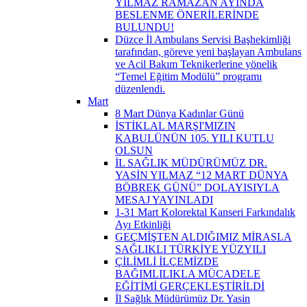
YILMAZ RAMAZAN AYINDA
BESLENME ÖNERİLERİNDE
BULUNDU!
Düzce İl Ambulans Servisi Başhekimliği
tarafından, göreve yeni başlayan Ambulans
ve Acil Bakım Teknikerlerine yönelik
“Temel Eğitim Modülü” programı
düzenlendi.
Mart
8 Mart Dünya Kadınlar Günü
İSTİKLAL MARŞI'MIZIN
KABULÜNÜN 105. YILI KUTLU
OLSUN
İL SAĞLIK MÜDÜRÜMÜZ DR.
YASİN YILMAZ “12 MART DÜNYA
BÖBREK GÜNÜ” DOLAYISIYLA
MESAJ YAYINLADI
1-31 Mart Kolorektal Kanseri Farkındalık
Ayı Etkinliği
GEÇMİŞTEN ALDIĞIMIZ MİRASLA
SAĞLIKLI TÜRKİYE YÜZYILI
ÇİLİMLİ İLÇEMİZDE
BAĞIMLILIKLA MÜCADELE
EĞİTİMİ GERÇEKLEŞTİRİLDİ
İl Sağlık Müdürümüz Dr. Yasin