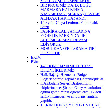
YÜRÜYÜŞÜ DÜZENLENDİ. ​
BİR PROJEMİZ DAHA DOĞU
MARMARA KALKINMA
AJANSINDAN (MARKA) DESTEK
ALMAYA HAK KAZANDI. ​
15 Eylül Dünya Lenfoma Farkındalık
Günü
FABRİKA ÇALIŞANLARINA
YÖNELİK FARKINDALIK
EĞİTİMLERİMİZE DEVAM
EDİYORUZ.
MOBİL KANSER TARAMA TIRI
DÜZCE’DE
EKİM
Ekim
1-7 EKİM EMZİRME HAFTASI
ETKİNLİKLERİMİZ
Halk Sağlığı Hizmetleri Bölge
Değerlendirme Toplantısı Gerçekleştirildi. ​
İl Ambulans Servisi Başhekimliği
ekiplerimizce; Şükran Öney Anaokulunda
eğitim gören minik öğrencilere; 112 acil
sağlık hizmetleri ve ambulans tanıtımı
yapıldı.
1 EKİM DÜNYA YÜRÜYÜŞ GÜNÜ