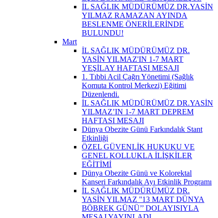
İL SAĞLIK MÜDÜRÜMÜZ DR.YASİN
YILMAZ RAMAZAN AYINDA
BESLENME ÖNERİLERİNDE
BULUNDU!
Mart
İL SAĞLIK MÜDÜRÜMÜZ DR.
YASİN YILMAZ'IN 1-7 MART
YEŞİLAY HAFTASI MESAJI
1. Tıbbi Acil Çağrı Yönetimi (Sağlık
Komuta Kontrol Merkezi) Eğitimi
Düzenlendi.
İL SAĞLIK MÜDÜRÜMÜZ DR.YASİN
YILMAZ’IN 1-7 MART DEPREM
HAFTASI MESAJI
Dünya Obezite Günü Farkındalık Stant
Etkinliği
ÖZEL GÜVENLİK HUKUKU VE
GENEL KOLLUKLA İLİŞKİLER
EĞİTİMİ
Dünya Obezite Günü ve Kolorektal
Kanseri Farkındalık Ayı Etkinlik Programı
İL SAĞLIK MÜDÜRÜMÜZ DR.
YASİN YILMAZ ''13 MART DÜNYA
BÖBREK GÜNÜ’’ DOLAYISIYLA
MESAJ YAYINLADI