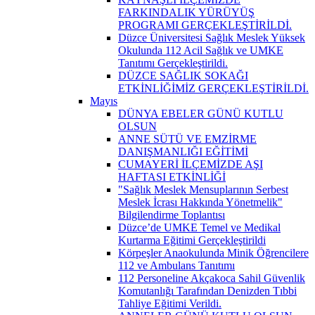
FARKINDALIK YÜRÜYÜŞ
PROGRAMI GERÇEKLEŞTİRİLDİ.
Düzce Üniversitesi Sağlık Meslek Yüksek
Okulunda 112 Acil Sağlık ve UMKE
Tanıtımı Gerçekleştirildi.
DÜZCE SAĞLIK SOKAĞI
ETKİNLİĞİMİZ GERÇEKLEŞTİRİLDİ.
Mayıs
DÜNYA EBELER GÜNÜ KUTLU
OLSUN
ANNE SÜTÜ VE EMZİRME
DANIŞMANLIĞI EĞİTİMİ
CUMAYERİ İLÇEMİZDE AŞI
HAFTASI ETKİNLİĞİ
"Sağlık Meslek Mensuplarının Serbest
Meslek İcrası Hakkında Yönetmelik"
Bilgilendirme Toplantısı
Düzce’de UMKE Temel ve Medikal
Kurtarma Eğitimi Gerçekleştirildi
Körpeşler Anaokulunda Minik Öğrencilere
112 ve Ambulans Tanıtımı
112 Personeline Akçakoca Sahil Güvenlik
Komutanlığı Tarafından Denizden Tıbbi
Tahliye Eğitimi Verildi.