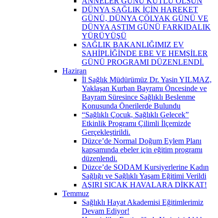
ANNELER GÜNÜ KUTLU OLSUN
DÜNYA SAĞLIK İÇİN HAREKET
GÜNÜ, DÜNYA ÇÖLYAK GÜNÜ VE
DÜNYA ASTIM GÜNÜ FARKIDALIK
YÜRÜYÜŞÜ
SAĞLIK BAKANLIĞIMIZ EV
SAHİPLİĞİNDE EBE VE HEMŞİLER
GÜNÜ PROGRAMI DÜZENLENDİ.
Haziran
İl Sağlık Müdürümüz Dr. Yasin YILMAZ,
Yaklaşan Kurban Bayramı Öncesinde ve
Bayram Süresince Sağlıklı Beslenme
Konusunda Önerilerde Bulundu
“Sağlıklı Çocuk, Sağlıklı Gelecek”
Etkinlik Programı Çilimli İlçemizde
Gerçekleştirildi.
Düzce’de Normal Doğum Eylem Planı
kapsamında ebeler için eğitim programı
düzenlendi.
Düzce’de SODAM Kursiyerlerine Kadın
Sağlığı ve Sağlıklı Yaşam Eğitimi Verildi
AŞIRI SICAK HAVALARA DİKKAT!
Temmuz
Sağlıklı Hayat Akademisi Eğitimlerimiz
Devam Ediyor!