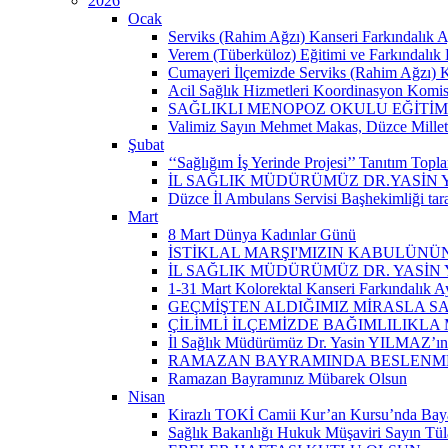
2026
Ocak
Serviks (Rahim Ağzı) Kanseri Farkındalık A
Verem (Tüberküloz) Eğitimi ve Farkındalık 
Cumayeri İlçemizde Serviks (Rahim Ağzı) Kan
Acil Sağlık Hizmetleri Koordinasyon Komisy
SAĞLIKLI MENOPOZ OKULU EĞİTİM
Valimiz Sayın Mehmet Makas, Düzce Milletvek
Şubat
‘‘Sağlığım İş Yerinde Projesi’’ Tanıtım Toplant
İL SAĞLIK MÜDÜRÜMÜZ DR.YASİN
Düzce İl Ambulans Servisi Başhekimliği ta
Mart
8 Mart Dünya Kadınlar Günü
İSTİKLAL MARŞI'MIZIN KABULÜNÜN
İL SAĞLIK MÜDÜRÜMÜZ DR. YASİN
1-31 Mart Kolorektal Kanseri Farkındalık Ay
GEÇMİŞTEN ALDIĞIMIZ MİRASLA SA
ÇİLİMLİ İLÇEMİZDE BAĞIMLILIKLA
İl Sağlık Müdürümüz Dr. Yasin YILMAZ’ın “
RAMAZAN BAYRAMINDA BESLENMEY
Ramazan Bayramınız Mübarek Olsun
Nisan
Kirazlı TOKİ Camii Kur’an Kursu’nda Baya
Sağlık Bakanlığı Hukuk Müşaviri Sayın Tü