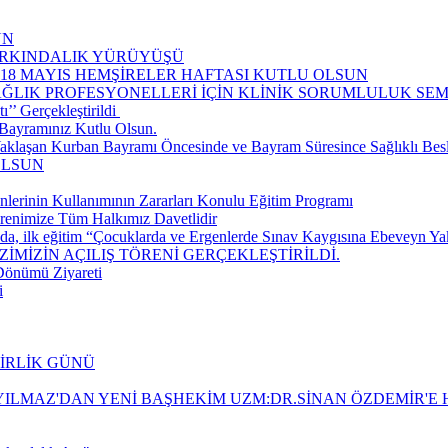
UN
FARKINDALIK YÜRÜYÜŞÜ
-18 MAYIS HEMŞİRELER HAFTASI KUTLU OLSUN
AĞLIK PROFESYONELLERİ İÇİN KLİNİK SORUMLULUK S
’ Gerçekleştirildi ​
Bayramınız Kutlu Olsun.
aklaşan Kurban Bayramı Öncesinde ve Bayram Süresince Sağlıklı Be
OLSUN
nlerinin Kullanımının Zararları Konulu Eğitim Programı
renimize Tüm Halkımız Davetlidir
da, ilk eğitim “Çocuklarda ve Ergenlerde Sınav Kaygısına Ebeveyn Yakla
İMİZİN AÇILIŞ TÖRENİ GERÇEKLEŞTİRİLDİ.
 Dönümü Ziyareti
i
BİRLİK GÜNÜ
ILMAZ'DAN YENİ BAŞHEKİM UZM:DR.SİNAN ÖZDEMİR'E H