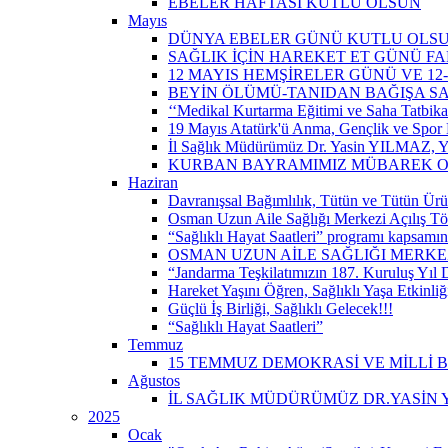
EBELER HAFTASI KUTLU OLSUN
Mayıs
DÜNYA EBELER GÜNÜ KUTLU OLS
SAĞLIK İÇİN HAREKET ET GÜNÜ 
12 MAYIS HEMŞİRELER GÜNÜ VE 12
BEYİN ÖLÜMÜ-TANIDAN BAĞIŞA S
‘‘Medikal Kurtarma Eğitimi ve Saha Tatbikatı’
19 Mayıs Atatürk'ü Anma, Gençlik ve Spor 
İl Sağlık Müdürümüz Dr. Yasin YILMAZ, Y
KURBAN BAYRAMIMIZ MÜBAREK 
Haziran
Davranışsal Bağımlılık, Tütün ve Tütün Ürü
Osman Uzun Aile Sağlığı Merkezi Açılış Tö
“Sağlıklı Hayat Saatleri” programı kapsamın
OSMAN UZUN AİLE SAĞLIĞI MERKEZ
“Jandarma Teşkilatımızın 187. Kuruluş Yıl
Hareket Yaşını Öğren, Sağlıklı Yaşa Etkinliğ
Güçlü İş Birliği, Sağlıklı Gelecek!!!
“Sağlıklı Hayat Saatleri”
Temmuz
15 TEMMUZ DEMOKRASİ VE MİLLİ 
Ağustos
İL SAĞLIK MÜDÜRÜMÜZ DR.YASİN Y
2025
Ocak