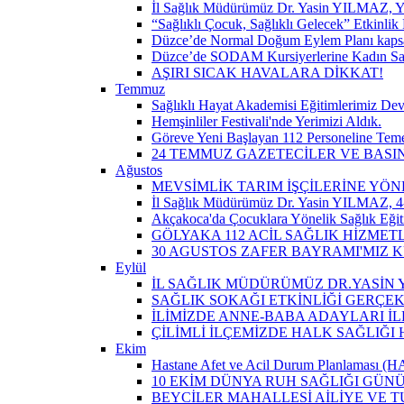
İl Sağlık Müdürümüz Dr. Yasin YILMAZ, Y
“Sağlıklı Çocuk, Sağlıklı Gelecek” Etkinlik 
Düzce’de Normal Doğum Eylem Planı kapsam
Düzce’de SODAM Kursiyerlerine Kadın Sağlı
AŞIRI SICAK HAVALARA DİKKAT!
Temmuz
Sağlıklı Hayat Akademisi Eğitimlerimiz De
Hemşinliler Festivali'nde Yerimizi Aldık.
Göreve Yeni Başlayan 112 Personeline Teme
24 TEMMUZ GAZETECİLER VE BAS
Ağustos
MEVSİMLİK TARIM İŞÇİLERİNE YÖN
İl Sağlık Müdürümüz Dr. Yasin YILMAZ, 4-
Akçakoca'da Çocuklara Yönelik Sağlık Eği
GÖLYAKA 112 ACİL SAĞLIK HİZMET
30 AGUSTOS ZAFER BAYRAMI'MIZ 
Eylül
İL SAĞLIK MÜDÜRÜMÜZ DR.YASİN Y
SAĞLIK SOKAĞI ETKİNLİĞİ GERÇEK
İLİMİZDE ANNE-BABA ADAYLARI İ
ÇİLİMLİ İLÇEMİZDE HALK SAĞLIĞ
Ekim
Hastane Afet ve Acil Durum Planlaması (HAP)
10 EKİM DÜNYA RUH SAĞLIĞI GÜN
BEYCİLER MAHALLESİ AİLİYE VE T