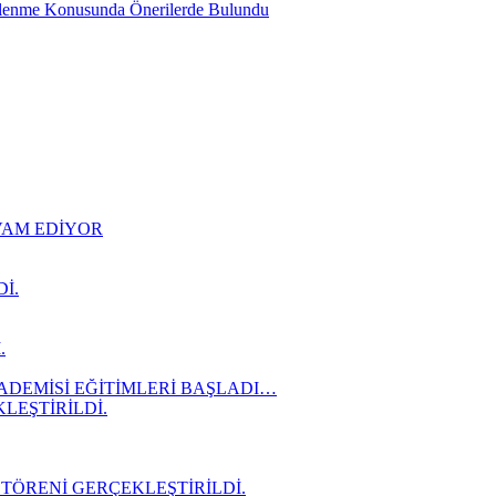
slenme Konusunda Önerilerde Bulundu
EVAM EDİYOR
İ.
.
ADEMİSİ EĞİTİMLERİ BAŞLADI…
LEŞTİRİLDİ.
 TÖRENİ GERÇEKLEŞTİRİLDİ.