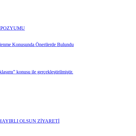
EMPOZYUMU
slenme Konusunda Önerilerde Bulundu
şımı” konusu ile gerçekleştirilmiştir.
AYIRLI OLSUN ZİYARETİ