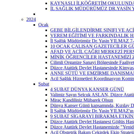
KAYNAŞLI İLKÖĞRETİM OKULUNDA 
İL SAĞLIK MÜDÜRÜMÜZ DR.YASİN 
2024
Ocak
GEBE BİLGİLENDİRME SINIFI VE A
VEREM EĞİTİMİ VE FARKINDALIK H
İl Sağlık Müdürümüz Dr. Yasin YILMAZ 7-14
10 OCAK ÇALIŞAN GAZETECİLER 
AFAD VE ACİL ÇAĞRI MERKEZİ PER
MİNİK ÖĞRENCİLER HASTANEMİZİ Z
Çilimli Organize Sanayi Bölgesinde Faaliyet
Düzce Atatürk Devlet Hastanesinde Kimyasal
ANNE SÜTÜ VE EMZİRME DANIŞMAN
Acil Sağlık Hizmetleri Koordinasyon Komis
Şubat
4 ŞUBAT DÜNYA KANSER GÜNÜ
Valimiz Sayın Selçuk ASLAN, Düzce Atatür
Miraç Kandiliniz Mübarek Olsun
Dünya Kanser Günü kapsamında, Kızılay D
İl Sağlık Müdürümüz Dr. Yasin YILMAZ'ın 
9 ŞUBAT SİGARAYI BIRAKMA ETKİN
Düzce Atatürk Devlet Hastanesi Göğüs Has
Düzce Atatürk Devlet Hastanemizde "Yeni
Acil Obstetrik Bakım Çekirdek Ekip Strateji