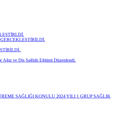
LEŞTİRLDİ.
GERÇEKLEŞTİRİLDİ.
İRİLDİ. ​
 Ağız ve Diş Sağlığı Eğitimi Düzenlendi.
REME SAĞLIĞI KONULU 2024 YILI 1 GRUP SAĞLIK