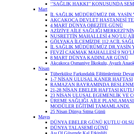
‘’SAĞLIK HAKKI’’ KONUSUNDA SEM
Mart
İL SAĞLIK MÜDÜRÜMÜZ DR. YASİN Y
AKÇAKOCA DEVLET HASTANESİ TE
4 MART DÜNYA OBEZİTE GÜNÜ
AZİZİYE AİLE SAĞLIĞI MERKEZİ’NİN
NUSRETTİN MAHALLESİ 4 NO’LU Aİ
GÖLYAKA İLÇEMİZDE 112 ACİL SAĞ
İL SAĞLIK MÜDÜRÜMÜZ DR.YASİN Y
FEVZİ ÇAKMAK MAHALLESİ 9 NO’LU 
8 MART DÜNYA KADINLAR GÜNÜ
Akçakoca Osmaniye İlkokulu, Ayazlı Anaoku
Nisan
Tüberküloz Farkındalık Eğitimlerimiz Devam
1-7 NİSAN ULUSAL KANER HAFTASI
RAMAZAN BAYRAMINDA BESLENME
21-28 NİSAN EBELER HAFTASI KUTL
23 NİSAN ULUSAL EGEMENLİK VE
ÜREME SAĞLIĞI, AİLE PLANLAMASI
MODÜLER EĞİTİMİ TAMAMLANDI.
25 Nisan Dünya Sıtma Günü
Mayıs
DÜNYA EBELER GÜNÜ KUTLU OLS
DÜNYA TALASEMİ GÜNÜ
Aşı Ol Güvende Kal Etkinliği ​