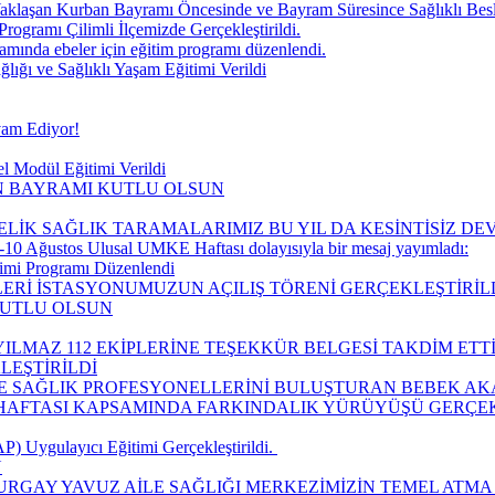
aklaşan Kurban Bayramı Öncesinde ve Bayram Süresince Sağlıklı Be
Programı Çilimli İlçemizde Gerçekleştirildi.
ında ebeler için eğitim programı düzenlendi.
ğı ve Sağlıklı Yaşam Eğitimi Verildi
vam Ediyor!
l Modül Eğitimi Verildi
IN BAYRAMI KUTLU OLSUN
ELİK SAĞLIK TARAMALARIMIZ BU YIL DA KESİNTİSİZ D
10 Ağustos Ulusal UMKE Haftası dolayısıyla bir mesaj yayımladı:
timi Programı Düzenlendi
LERİ İSTASYONUMUZUN AÇILIŞ TÖRENİ GERÇEKLEŞTİRİLD
KUTLU OLSUN
ILMAZ 112 EKİPLERİNE TEŞEKKÜR BELGESİ TAKDİM ETTİ
LEŞTİRİLDİ
LE SAĞLIK PROFESYONELLERİNİ BULUŞTURAN BEBEK AK
I HAFTASI KAPSAMINDA FARKINDALIK YÜRÜYÜŞÜ GERÇEK
 Uygulayıcı Eğitimi Gerçekleştirildi. ​
Ü
URGAY YAVUZ AİLE SAĞLIĞI MERKEZİMİZİN TEMEL ATMA