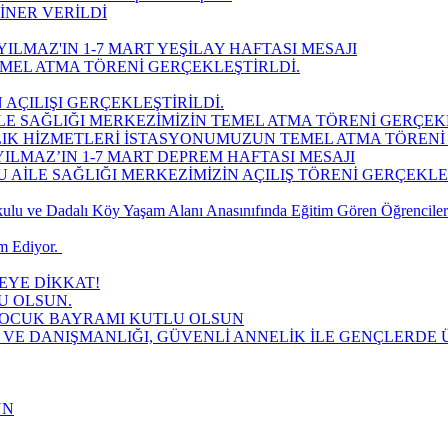
İNER VERİLDİ
ILMAZ'IN 1-7 MART YEŞİLAY HAFTASI MESAJI
MEL ATMA TÖRENİ GERÇEKLEŞTİRLDİ.
 AÇILIŞI GERÇEKLEŞTİRİLDİ.
LE SAĞLIĞI MERKEZİMİZİN TEMEL ATMA TÖRENİ GERÇEK
LIK HİZMETLERİ İSTASYONUMUZUN TEMEL ATMA TÖRENİ 
ILMAZ’IN 1-7 MART DEPREM HAFTASI MESAJI
AİLE SAĞLIĞI MERKEZİMİZİN AÇILIŞ TÖRENİ GERÇEKLEŞT
lu ve Dadalı Köy Yaşam Alanı Anasınıfında Eğitim Gören Öğrencilere
 Ediyor. ​
YE DİKKAT!
U OLSUN.
 ÇOCUK BAYRAMI KUTLU OLSUN
 VE DANIŞMANLIĞI, GÜVENLİ ANNELİK İLE GENÇLERDE Ü
UN