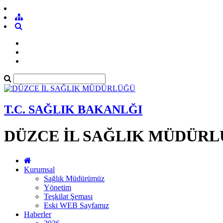
T.C. SAĞLIK BAKANLĞI
DÜZCE İL SAĞLIK MÜDÜR
Kurumsal
Sağlık Müdürümüz
Yönetim
Teşkilat Şeması
Eski WEB Sayfamız
Haberler