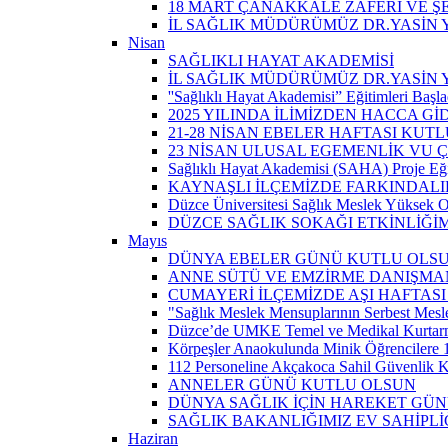
18 MART ÇANAKKALE ZAFERİ VE Ş
İL SAĞLIK MÜDÜRÜMÜZ DR.YASİN Y
Nisan
SAĞLIKLI HAYAT AKADEMİSİ
İL SAĞLIK MÜDÜRÜMÜZ DR.YASİN 
''Sağlıklı Hayat Akademisi” Eğitimleri Başla
2025 YILINDA İLİMİZDEN HACCA Gİ
21-28 NİSAN EBELER HAFTASI KUTL
23 NİSAN ULUSAL EGEMENLİK VU
Sağlıklı Hayat Akademisi (SAHA) Proje Eği
KAYNAŞLI İLÇEMİZDE FARKINDALI
Düzce Üniversitesi Sağlık Meslek Yüksek O
DÜZCE SAĞLIK SOKAĞI ETKİNLİĞİM
Mayıs
DÜNYA EBELER GÜNÜ KUTLU OLS
ANNE SÜTÜ VE EMZİRME DANIŞMAN
CUMAYERİ İLÇEMİZDE AŞI HAFTASI
"Sağlık Meslek Mensuplarının Serbest Mesle
Düzce’de UMKE Temel ve Medikal Kurtarma 
Körpeşler Anaokulunda Minik Öğrencilere 
112 Personeline Akçakoca Sahil Güvenlik Ko
ANNELER GÜNÜ KUTLU OLSUN
DÜNYA SAĞLIK İÇİN HAREKET GÜ
SAĞLIK BAKANLIĞIMIZ EV SAHİPL
Haziran