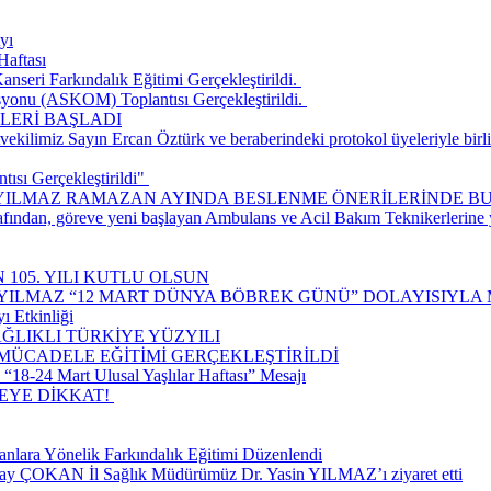
yı
Haftası
seri Farkındalık Eğitimi Gerçekleştirildi. ​
onu (ASKOM) Toplantısı Gerçekleştirildi. ​
LERİ BAŞLADI
ilimiz Sayın Ercan Öztürk ve beraberindeki protokol üyeleriyle birlik
ısı Gerçekleştirildi" ​
 YILMAZ RAMAZAN AYINDA BESLENME ÖNERİLERİNDE B
rafından, göreve yeni başlayan Ambulans ve Acil Bakım Teknikerlerine
 105. YILI KUTLU OLSUN
 YILMAZ “12 MART DÜNYA BÖBREK GÜNÜ” DOLAYISIYLA 
ı Etkinliği
ĞLIKLI TÜRKİYE YÜZYILI
 MÜCADELE EĞİTİMİ GERÇEKLEŞTİRİLDİ
18-24 Mart Ulusal Yaşlılar Haftası” Mesajı
E DİKKAT! ​
nlara Yönelik Farkındalık Eğitimi Düzenlendi
lay ÇOKAN İl Sağlık Müdürümüz Dr. Yasin YILMAZ’ı ziyaret etti