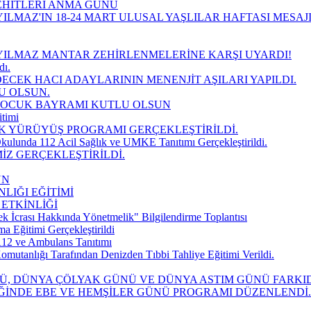
EHİTLERİ ANMA GÜNÜ
ILMAZ'IN 18-24 MART ULUSAL YAŞLILAR HAFTASI MESAJ
YILMAZ MANTAR ZEHİRLENMELERİNE KARŞI UYARDI!
dı.
DECEK HACI ADAYLARININ MENENJİT AŞILARI YAPILDI.
U OLSUN.
 ÇOCUK BAYRAMI KUTLU OLSUN
timi
K YÜRÜYÜŞ PROGRAMI GERÇEKLEŞTİRİLDİ.
kulunda 112 Acil Sağlık ve UMKE Tanıtımı Gerçekleştirildi.
İZ GERÇEKLEŞTİRİLDİ.
UN
LIĞI EĞİTİMİ
 ETKİNLİĞİ
k İcrası Hakkında Yönetmelik" Bilgilendirme Toplantısı
Eğitimi Gerçekleştirildi
112 ve Ambulans Tanıtımı
mutanlığı Tarafından Denizden Tıbbi Tahliye Eğitimi Verildi.
NÜ, DÜNYA ÇÖLYAK GÜNÜ VE DÜNYA ASTIM GÜNÜ FARK
İĞİNDE EBE VE HEMŞİLER GÜNÜ PROGRAMI DÜZENLENDİ.