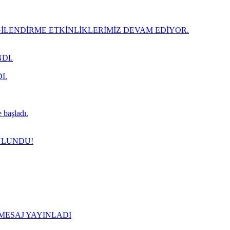
LENDİRME ETKİNLİKLERİMİZ DEVAM EDİYOR.
DI.
I.
 başladı.
ULUNDU!
 MESAJ YAYINLADI