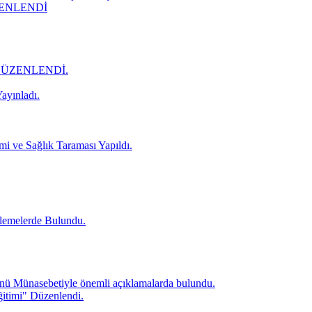
ZENLENDİ
DÜZENLENDİ.
ayınladı.
mi ve Sağlık Taraması Yapıldı.
lemelerde Bulundu.
ü Münasebetiyle önemli açıklamalarda bulundu.
itimi" Düzenlendi.