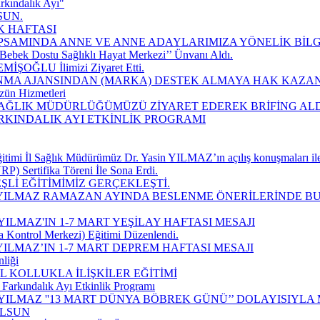
rkındalık Ayı"
SUN.
K HAFTASI
SAMINDA ANNE VE ANNE ADAYLARIMIZA YÖNELİK BİLGİ
Bebek Dostu Sağlıklı Hayat Merkezi’’ Ünvanı Aldı.
EMİŞOĞLU İlimizi Ziyaret Etti.
MA AJANSINDAN (MARKA) DESTEK ALMAYA HAK KAZAN
zün Hizmetleri
 SAĞLIK MÜDÜRLÜĞÜMÜZÜ ZİYARET EDEREK BRİFİNG ALD
ARKINDALIK AYI ETKİNLİK PROGRAMI
imi İl Sağlık Müdürümüz Dr. Yasin YILMAZ’ın açılış konuşmaları ile
P) Sertifika Töreni İle Sona Erdi.
Lİ EĞİTİMİMİZ GERÇEKLEŞTİ.
 YILMAZ RAMAZAN AYINDA BESLENME ÖNERİLERİNDE B
ILMAZ'IN 1-7 MART YEŞİLAY HAFTASI MESAJI
a Kontrol Merkezi) Eğitimi Düzenlendi.
ILMAZ’IN 1-7 MART DEPREM HAFTASI MESAJI
liği
 KOLLUKLA İLİŞKİLER EĞİTİMİ
Farkındalık Ayı Etkinlik Programı
YILMAZ ''13 MART DÜNYA BÖBREK GÜNÜ’’ DOLAYISIYLA
OLSUN