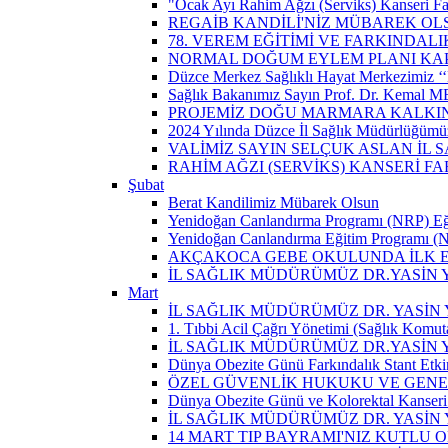
"Ocak Ayı Rahim Ağzı (Serviks) Kanseri Fa
REGAİB KANDİLİ'NİZ MÜBAREK OL
78. VEREM EĞİTİMİ VE FARKINDALI
NORMAL DOĞUM EYLEM PLANI KAP
Düzce Merkez Sağlıklı Hayat Merkezimiz ‘‘
Sağlık Bakanımız Sayın Prof. Dr. Kemal M
PROJEMİZ DOĞU MARMARA KALKIN
2024 Yılında Düzce İl Sağlık Müdürlüğümü
VALİMİZ SAYIN SELÇUK ASLAN İL
RAHİM AĞZI (SERVİKS) KANSERİ F
Şubat
Berat Kandilimiz Mübarek Olsun
Yenidoğan Canlandırma Programı (NRP) Eğit
Yenidoğan Canlandırma Eğitim Programı (NR
AKÇAKOCA GEBE OKULUNDA İLK EŞ
İL SAĞLIK MÜDÜRÜMÜZ DR.YASİN
Mart
İL SAĞLIK MÜDÜRÜMÜZ DR. YASİN Y
1. Tıbbi Acil Çağrı Yönetimi (Sağlık Komut
İL SAĞLIK MÜDÜRÜMÜZ DR.YASİN Y
Dünya Obezite Günü Farkındalık Stant Etkin
ÖZEL GÜVENLİK HUKUKU VE GENEL
Dünya Obezite Günü ve Kolorektal Kanseri 
İL SAĞLIK MÜDÜRÜMÜZ DR. YASİN 
14 MART TIP BAYRAMI'NIZ KUTLU 