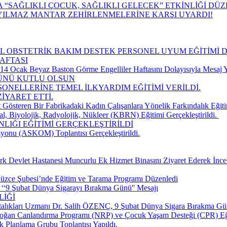
“SAĞLIKLI ÇOCUK, SAĞLIKLI GELECEK” ETKİNLİĞİ DÜ
YILMAZ MANTAR ZEHİRLENMELERİNE KARŞI UYARDI!
CİL OBSTETRİK BAKIM DESTEK PERSONEL UYUM EĞİTİMİ 
AFTASI
 Ocak Beyaz Baston Görme Engelliler Haftasını Dolayısıyla Mesaj Y
GÜNÜ KUTLU OLSUN
SONELLERİNE TEMEL İLKYARDIM EĞİTİMİ VERİLDİ.
İYARET ETTİ.
 Gösteren Bir Fabrikadaki Kadın Çalışanlara Yönelik Farkındalık Eğiti
, Biyolojik, Radyolojik, Nükleer (KBRN) Eğitimi Gerçekleştirildi. ​
LIĞI EĞİTİMİ GERÇEKLEŞTİRİLDİ
yonu (ASKOM) Toplantısı Gerçekleştirildi.
k Devlet Hastanesi Muncurlu Ek Hizmet Binasını Ziyaret Ederek İnce
üzce Şubesi’nde Eğitim ve Tarama Programı Düzenledi
‘‘9 Şubat Dünya Sigarayı Bırakma Günü'' Mesajı
LİĞİ
talıkları Uzmanı Dr. Salih ÖZENÇ, 9 Şubat Dünya Sigara Bırakma Gün
doğan Canlandırma Programı (NRP) ve Çocuk Yaşam Desteği (CPR) Eğ
k Planlama Grubu Toplantısı Yapıldı.