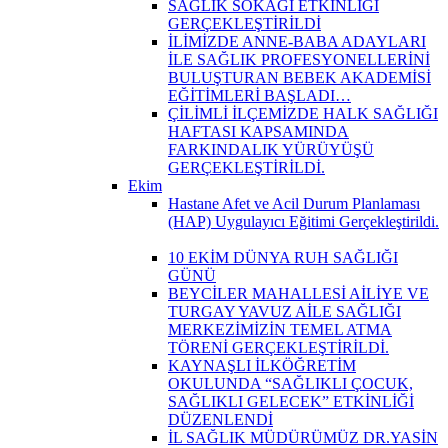
SAĞLIK SOKAĞI ETKİNLİĞİ
GERÇEKLEŞTİRİLDİ
İLİMİZDE ANNE-BABA ADAYLARI
İLE SAĞLIK PROFESYONELLERİNİ
BULUŞTURAN BEBEK AKADEMİSİ
EĞİTİMLERİ BAŞLADI…
ÇİLİMLİ İLÇEMİZDE HALK SAĞLIĞI
HAFTASI KAPSAMINDA
FARKINDALIK YÜRÜYÜŞÜ
GERÇEKLEŞTİRİLDİ.
Ekim
Hastane Afet ve Acil Durum Planlaması
(HAP) Uygulayıcı Eğitimi Gerçekleştirildi.
10 EKİM DÜNYA RUH SAĞLIĞI
GÜNÜ
BEYCİLER MAHALLESİ AİLİYE VE
TURGAY YAVUZ AİLE SAĞLIĞI
MERKEZİMİZİN TEMEL ATMA
TÖRENİ GERÇEKLEŞTİRİLDİ.
KAYNAŞLI İLKÖĞRETİM
OKULUNDA “SAĞLIKLI ÇOCUK,
SAĞLIKLI GELECEK” ETKİNLİĞİ
DÜZENLENDİ
İL SAĞLIK MÜDÜRÜMÜZ DR.YASİN