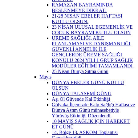
RAMAZAN BAYRAMINDA
BESLENMEYE DİKKAT!
21-28 NİSAN EBELER HAFTASI
KUTLU OLSUN.
23 NİSAN ULUSAL EGEMENLİK VE
ÇOCUK BAYRAMI KUTLU OLSUN
ÜREME SAĞLIĞI, AİLE
PLANLAMASI VE DANIŞMANLIĞI,
GÜVENLİ ANNELİK İLE
GENÇLERDE ÜREME SAĞLIĞI
KONULU 2024 YILI 1 GRUP SAĞLIK
MODÜLER EĞİTİMİ TAMAMLANDI.
25 Nisan Dünya Sıtma Günü
Mayıs
DÜNYA EBELER GÜNÜ KUTLU
OLSUN
DÜNYA TALASEMİ GÜNÜ
Aşı Ol Güvende Kal Etkinliği ​
Gölyaka İlçemizde Kalp Sağlığı Haftası ve
Dünya Astım Günü münasebetiyle
Yürüyüş Etkinliği Düzenlendi.
10 MAYIS SAĞLIK İÇİN HAREKET
ET GÜNÜ
14. Bölge 13. ASKOM Toplantısı
Gerçekleştirildi.