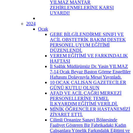
YILMAZ MANTAR
ZEHİRLENMELERİNE KARŞI
UYARDI!
2024
Ocak
GEBE BİLGİLENDİRME SINIFI VE
ACİL OBSTETRİK BAKIM DESTEK
PERSONEL UYUM EĞİTİMİ
DÜZENLENDİ.
VEREM EĞİTİMİ VE FARKINDALIK
HAFTASI
İl Sağlık Müdürümüz Dr. Yasin YILMAZ
7-14 Ocak Beyaz Baston Görme Engelliler
Haftasını Dolayısıyla Mesaj Yayınladı.
10 OCAK ÇALIŞAN GAZETECİLER
GÜNÜ KUTLU OLSUN
AFAD VE ACİL ÇAĞRI MERKEZİ
PERSONELLERİNE TEMEL
İLKYARDIM EĞİTİMİ VERİLDİ.
MİNİK ÖĞRENCİLER HASTANEMİZİ
ZİYARET ETTİ.
Çilimli Organize Sanayi Bölgesinde
Faaliyet Gösteren Bir Fabrikadaki Kadın
Çalışanlara Yönelik Farkındalık Eğitimi ve