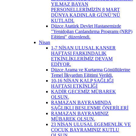
YILMAZ BAYAN
PERSONELLERİMİZİN 8 MART
DÜNYA KADINLAR GÜNÜ’NÜ
KUTLADI.
Düzce Atatürk Devlet Hastanemizde
"Yenidoğan Canlandırma Programı (NRP)
Eğitimi" düzenlendi.
Nisan
1-7 NİSAN ULUSAL KANSER
HAFTASI FARKINDALIK
ETKİNLİKLERİMİZ DEVAM
EDİYOR.
Düzce Arama ve Kurtarma Gönüllülerine
Temel İlkyardım Eğitimi Verildi.
10-16 NİSAN KALP SAĞLIĞI
HAFTASI ETKİNLİĞİ
KADİR GECEMİZ MÜBAREK
OLSUN.
RAMAZAN BAYRAMINDA
SAĞLIKLI BESLENME ÖNERİLERİ
RAMAZAN BAYRAMINIZ
MÜBAREK OLSUN.
23 NİSAN ULUSAL EGEMENLİK VE
ÇOCUK BAYRAMINIZ KUTLU
OLSUN.