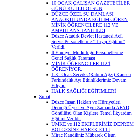
10 OCAK ÇALIŞAN GAZETECİLER
GÜNÜ KUTLU OLSUN
DÜZCE ÖZEL SU DAMLASI
ANAOKULUNDA EĞİTİM GÖREN
MİNİK ÖĞRENCİLERE 112 VE
AMBULANS TANITILDI
Düzce Atatürk Devlet Hastanesi Acil
Servis Personellerine ‘‘Triyaj Eğitimi’’
Verildi.
İl Emniyet Müdürlüğü Personellerine
Genel Sağlık Taraması
MİNİK ÖĞRENCİLER 112’İ
ÖĞRENİYOR.
1-31 Ocak Serviks (Rahim Ağzı) Kanseri
Farkındalık Ayı Etkinliklerimiz Devam
Ediyor.
HALK SAĞLIĞI EĞİTİMLERİ
Şubat
Düzce İnsan Hakları ve Hürriyetleri
Derneği Üyesi ve Aynı Zamanda AFAD
Gönüllüsü Olan Kişilere Temel İlkyardım
Eğitimi Verildi.
UMKE ve 112 EKİPLERİMİZ DEPREM
BÖLGESİNE HAREK ETTİ
Miraç Kandiliniz Mübarek Olsun