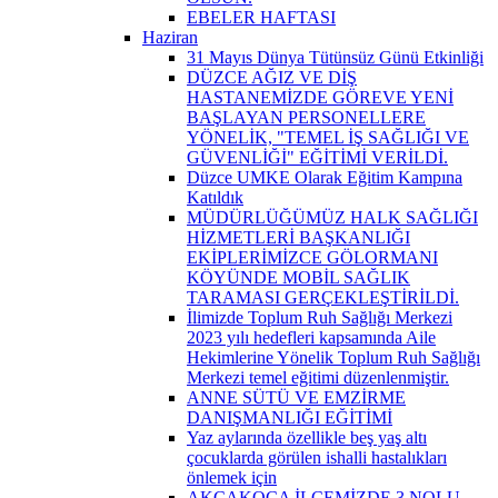
EBELER HAFTASI
Haziran
31 Mayıs Dünya Tütünsüz Günü Etkinliği
DÜZCE AĞIZ VE DİŞ
HASTANEMİZDE GÖREVE YENİ
BAŞLAYAN PERSONELLERE
YÖNELİK, "TEMEL İŞ SAĞLIĞI VE
GÜVENLİĞİ" EĞİTİMİ VERİLDİ.
Düzce UMKE Olarak Eğitim Kampına
Katıldık
MÜDÜRLÜĞÜMÜZ HALK SAĞLIĞI
HİZMETLERİ BAŞKANLIĞI
EKİPLERİMİZCE GÖLORMANI
KÖYÜNDE MOBİL SAĞLIK
TARAMASI GERÇEKLEŞTİRİLDİ.
İlimizde Toplum Ruh Sağlığı Merkezi
2023 yılı hedefleri kapsamında Aile
Hekimlerine Yönelik Toplum Ruh Sağlığı
Merkezi temel eğitimi düzenlenmiştir.
ANNE SÜTÜ VE EMZİRME
DANIŞMANLIĞI EĞİTİMİ
Yaz aylarında özellikle beş yaş altı
çocuklarda görülen ishalli hastalıkları
önlemek için
AKÇAKOCA İLÇEMİZDE 3 NOLU