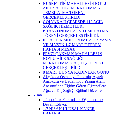
NUSRETTİN MAHALLESİ 4 NO’LU
AİLE SAĞLIĞI MERKEZİMİZİN
TEMEL ATMA TÖRENİ
GERÇEKLEŞTİRLDİ.
GÖLYAKA İLÇEMİZDE 112 ACİL
SAĞLIK HİZMETLERİ
İSTASYONUMUZUN TEMEL ATMA
TÖRENİ GERÇEKLEŞTİRİLDİ.
İL SAĞLIK MÜDÜRÜMÜZ DR.YASİN
YILMAZ’IN 1-7 MART DEPREM
HAFTASI MESAJI
FEVZİ ÇAKMAK MAHALLESİ 9
NO’LU AİLE SAĞLIĞI
MERKEZİMİZİN AÇILIŞ TÖRENİ
GERÇEKLEŞTİRİLDİ. ​
8 MART DÜNYA KADINLAR GÜNÜ
Akçakoca Osmaniye İlkokulu, Ayazlı
Anaokulu ve Dadalı Köy Yaşam Alanı
Anasınıfında Eğitim Gören Öğrencilere
Ağız ve Diş Sağlığı Eğitimi Düzenlendi.
Nisan
Tüberküloz Farkındalık Eğitimlerimiz
Devam Ediyor. ​
1-7 NİSAN ULUSAL KANER
HAFTASI