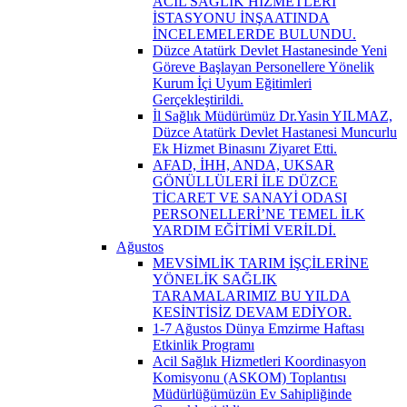
ACİL SAĞLIK HİZMETLERİ
İSTASYONU İNŞAATINDA
İNCELEMELERDE BULUNDU.
Düzce Atatürk Devlet Hastanesinde Yeni
Göreve Başlayan Personellere Yönelik
Kurum İçi Uyum Eğitimleri
Gerçekleştirildi.
İl Sağlık Müdürümüz Dr.Yasin YILMAZ,
Düzce Atatürk Devlet Hastanesi Muncurlu
Ek Hizmet Binasını Ziyaret Etti.
AFAD, İHH, ANDA, UKSAR
GÖNÜLLÜLERİ İLE DÜZCE
TİCARET VE SANAYİ ODASI
PERSONELLERİ’NE TEMEL İLK
YARDIM EĞİTİMİ VERİLDİ.
Ağustos
MEVSİMLİK TARIM İŞÇİLERİNE
YÖNELİK SAĞLIK
TARAMALARIMIZ BU YILDA
KESİNTİSİZ DEVAM EDİYOR.
1-7 Ağustos Dünya Emzirme Haftası
Etkinlik Programı
Acil Sağlık Hizmetleri Koordinasyon
Komisyonu (ASKOM) Toplantısı
Müdürlüğümüzün Ev Sahipliğinde