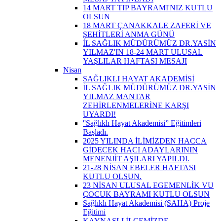
14 MART TIP BAYRAMI'NIZ KUTLU
OLSUN
18 MART ÇANAKKALE ZAFERİ VE
ŞEHİTLERİ ANMA GÜNÜ
İL SAĞLIK MÜDÜRÜMÜZ DR.YASİN
YILMAZ'IN 18-24 MART ULUSAL
YAŞLILAR HAFTASI MESAJI
Nisan
SAĞLIKLI HAYAT AKADEMİSİ
İL SAĞLIK MÜDÜRÜMÜZ DR.YASİN
YILMAZ MANTAR
ZEHİRLENMELERİNE KARŞI
UYARDI!
''Sağlıklı Hayat Akademisi” Eğitimleri
Başladı.
2025 YILINDA İLİMİZDEN HACCA
GİDECEK HACI ADAYLARININ
MENENJİT AŞILARI YAPILDI.
21-28 NİSAN EBELER HAFTASI
KUTLU OLSUN.
23 NİSAN ULUSAL EGEMENLİK VU
ÇOCUK BAYRAMI KUTLU OLSUN
Sağlıklı Hayat Akademisi (SAHA) Proje
Eğitimi
KAYNAŞLI İLÇEMİZDE