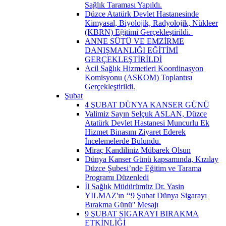
Sağlık Taraması Yapıldı.
Düzce Atatürk Devlet Hastanesinde
Kimyasal, Biyolojik, Radyolojik, Nükleer
(KBRN) Eğitimi Gerçekleştirildi. ​
ANNE SÜTÜ VE EMZİRME
DANIŞMANLIĞI EĞİTİMİ
GERÇEKLEŞTİRİLDİ
Acil Sağlık Hizmetleri Koordinasyon
Komisyonu (ASKOM) Toplantısı
Gerçekleştirildi.
Şubat
4 ŞUBAT DÜNYA KANSER GÜNÜ
Valimiz Sayın Selçuk ASLAN, Düzce
Atatürk Devlet Hastanesi Muncurlu Ek
Hizmet Binasını Ziyaret Ederek
İncelemelerde Bulundu.
Miraç Kandiliniz Mübarek Olsun
Dünya Kanser Günü kapsamında, Kızılay
Düzce Şubesi’nde Eğitim ve Tarama
Programı Düzenledi
İl Sağlık Müdürümüz Dr. Yasin
YILMAZ'ın ‘‘9 Şubat Dünya Sigarayı
Bırakma Günü'' Mesajı
9 ŞUBAT SİGARAYI BIRAKMA
ETKİNLİĞİ