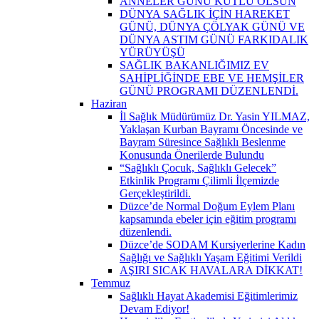
ANNELER GÜNÜ KUTLU OLSUN
DÜNYA SAĞLIK İÇİN HAREKET
GÜNÜ, DÜNYA ÇÖLYAK GÜNÜ VE
DÜNYA ASTIM GÜNÜ FARKIDALIK
YÜRÜYÜŞÜ
SAĞLIK BAKANLIĞIMIZ EV
SAHİPLİĞİNDE EBE VE HEMŞİLER
GÜNÜ PROGRAMI DÜZENLENDİ.
Haziran
İl Sağlık Müdürümüz Dr. Yasin YILMAZ,
Yaklaşan Kurban Bayramı Öncesinde ve
Bayram Süresince Sağlıklı Beslenme
Konusunda Önerilerde Bulundu
“Sağlıklı Çocuk, Sağlıklı Gelecek”
Etkinlik Programı Çilimli İlçemizde
Gerçekleştirildi.
Düzce’de Normal Doğum Eylem Planı
kapsamında ebeler için eğitim programı
düzenlendi.
Düzce’de SODAM Kursiyerlerine Kadın
Sağlığı ve Sağlıklı Yaşam Eğitimi Verildi
AŞIRI SICAK HAVALARA DİKKAT!
Temmuz
Sağlıklı Hayat Akademisi Eğitimlerimiz
Devam Ediyor!