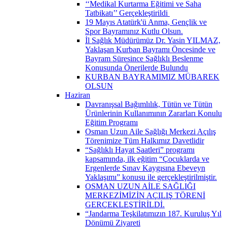
‘‘Medikal Kurtarma Eğitimi ve Saha
Tatbikatı’’ Gerçekleştirildi ​
19 Mayıs Atatürk'ü Anma, Gençlik ve
Spor Bayramınız Kutlu Olsun.
İl Sağlık Müdürümüz Dr. Yasin YILMAZ,
Yaklaşan Kurban Bayramı Öncesinde ve
Bayram Süresince Sağlıklı Beslenme
Konusunda Önerilerde Bulundu
KURBAN BAYRAMIMIZ MÜBAREK
OLSUN
Haziran
Davranışsal Bağımlılık, Tütün ve Tütün
Ürünlerinin Kullanımının Zararları Konulu
Eğitim Programı
Osman Uzun Aile Sağlığı Merkezi Açılış
Törenimize Tüm Halkımız Davetlidir
“Sağlıklı Hayat Saatleri” programı
kapsamında, ilk eğitim “Çocuklarda ve
Ergenlerde Sınav Kaygısına Ebeveyn
Yaklaşımı” konusu ile gerçekleştirilmiştir.
OSMAN UZUN AİLE SAĞLIĞI
MERKEZİMİZİN AÇILIŞ TÖRENİ
GERÇEKLEŞTİRİLDİ.
“Jandarma Teşkilatımızın 187. Kuruluş Yıl
Dönümü Ziyareti