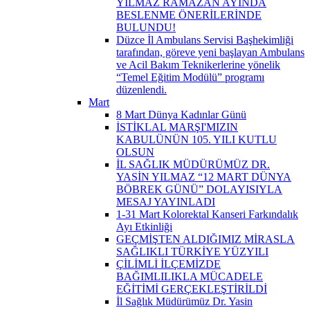
YILMAZ RAMAZAN AYINDA
BESLENME ÖNERİLERİNDE
BULUNDU!
Düzce İl Ambulans Servisi Başhekimliği
tarafından, göreve yeni başlayan Ambulans
ve Acil Bakım Teknikerlerine yönelik
“Temel Eğitim Modülü” programı
düzenlendi.
Mart
8 Mart Dünya Kadınlar Günü
İSTİKLAL MARŞI'MIZIN
KABULÜNÜN 105. YILI KUTLU
OLSUN
İL SAĞLIK MÜDÜRÜMÜZ DR.
YASİN YILMAZ “12 MART DÜNYA
BÖBREK GÜNÜ” DOLAYISIYLA
MESAJ YAYINLADI
1-31 Mart Kolorektal Kanseri Farkındalık
Ayı Etkinliği
GEÇMİŞTEN ALDIĞIMIZ MİRASLA
SAĞLIKLI TÜRKİYE YÜZYILI
ÇİLİMLİ İLÇEMİZDE
BAĞIMLILIKLA MÜCADELE
EĞİTİMİ GERÇEKLEŞTİRİLDİ
İl Sağlık Müdürümüz Dr. Yasin