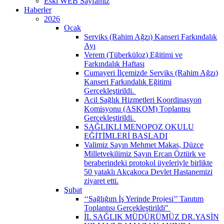
Eski WEB Sayfamız
Haberler
2026
Ocak
Serviks (Rahim Ağzı) Kanseri Farkındalık
Ayı
Verem (Tüberküloz) Eğitimi ve
Farkındalık Haftası
Cumayeri İlçemizde Serviks (Rahim Ağzı)
Kanseri Farkındalık Eğitimi
Gerçekleştirildi. ​
Acil Sağlık Hizmetleri Koordinasyon
Komisyonu (ASKOM) Toplantısı
Gerçekleştirildi. ​
SAĞLIKLI MENOPOZ OKULU
EĞİTİMLERİ BAŞLADI
Valimiz Sayın Mehmet Makas, Düzce
Milletvekilimiz Sayın Ercan Öztürk ve
beraberindeki protokol üyeleriyle birlikte
50 yataklı Akçakoca Devlet Hastanemizi
ziyaret etti.
Şubat
‘‘Sağlığım İş Yerinde Projesi’’ Tanıtım
Toplantısı Gerçekleştirildi" ​
İL SAĞLIK MÜDÜRÜMÜZ DR.YASİN