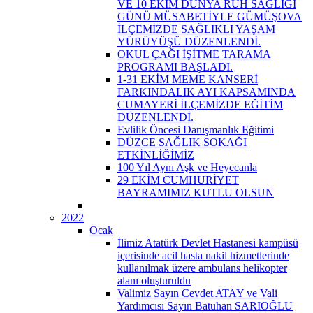
VE 10 EKİM DÜNYA RUH SAĞLIĞI
GÜNÜ MÜSABETİYLE GÜMÜŞOVA
İLÇEMİZDE SAĞLIKLI YAŞAM
YÜRÜYÜŞÜ DÜZENLENDİ.
OKUL ÇAĞI İŞİTME TARAMA
PROGRAMI BAŞLADI.
1-31 EKİM MEME KANSERİ
FARKINDALIK AYI KAPSAMINDA
CUMAYERİ İLÇEMİZDE EĞİTİM
DÜZENLENDİ.
Evlilik Öncesi Danışmanlık Eğitimi
DÜZCE SAĞLIK SOKAĞI
ETKİNLİĞİMİZ
100 Yıl Aynı Aşk ve Heyecanla
29 EKİM CUMHURİYET
BAYRAMIMIZ KUTLU OLSUN
2022
Ocak
İlimiz Atatürk Devlet Hastanesi kampüsü
içerisinde acil hasta nakil hizmetlerinde
kullanılmak üzere ambulans helikopter
alanı oluşturuldu
Valimiz Sayın Cevdet ATAY ve Vali
Yardımcısı Sayın Batuhan SARIOĞLU