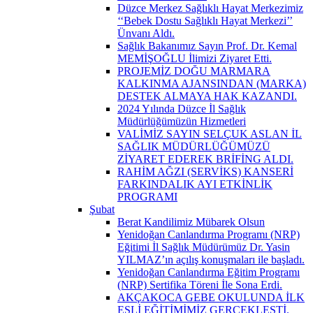
Düzce Merkez Sağlıklı Hayat Merkezimiz
‘‘Bebek Dostu Sağlıklı Hayat Merkezi’’
Ünvanı Aldı.
Sağlık Bakanımız Sayın Prof. Dr. Kemal
MEMİŞOĞLU İlimizi Ziyaret Etti.
PROJEMİZ DOĞU MARMARA
KALKINMA AJANSINDAN (MARKA)
DESTEK ALMAYA HAK KAZANDI.
2024 Yılında Düzce İl Sağlık
Müdürlüğümüzün Hizmetleri
VALİMİZ SAYIN SELÇUK ASLAN İL
SAĞLIK MÜDÜRLÜĞÜMÜZÜ
ZİYARET EDEREK BRİFİNG ALDI.
RAHİM AĞZI (SERVİKS) KANSERİ
FARKINDALIK AYI ETKİNLİK
PROGRAMI
Şubat
Berat Kandilimiz Mübarek Olsun
Yenidoğan Canlandırma Programı (NRP)
Eğitimi İl Sağlık Müdürümüz Dr. Yasin
YILMAZ’ın açılış konuşmaları ile başladı.
Yenidoğan Canlandırma Eğitim Programı
(NRP) Sertifika Töreni İle Sona Erdi.
AKÇAKOCA GEBE OKULUNDA İLK
EŞLİ EĞİTİMİMİZ GERÇEKLEŞTİ.