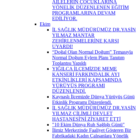
AİLELERİN ÇOCUKLARINA
YÖNELİK DÜZENLENEN EĞİTİM
PROGRAMLARINA DEVAM
EDİLİYOR.
Ekim
İL SAĞLIK MÜDÜRÜMÜZ DR.YASİN
YILMAZ MANTAR
ZEHİRLENMELERİNE KARŞI
UYARDI!
“Doğal Olan Normal Doğum” Temasıyla
Normal Doğum Eylem Planı Tanıtım
Toplantısı Yapıldı
YIĞILCA İLÇEMİZDE MEME
KANSERİ FARKINDALIK AYI
ETKİNLİKLERİ KAPSAMINDA
YÜRÜYÜŞ PROGRAMI
DÜZENLENDİ.
Kaynaşlı İlçemizde Dünya Yürüyüş Günü
Etkinlik Programı Düzenlendi.
İL SAĞLIK MÜDÜRÜMÜZ DR.YASİN
YILMAZ ÇİLİMLİ DEVLET
HASTANESİ'Nİ ZİYARET ETTİ
"10 Ekim Dünya Ruh Sağlığı Günü"
İlimiz Merkezinde Faaliyet Gösteren Bir
Fabrikadaki Kadın Çalışanlara Yönelik