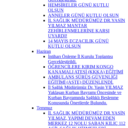
HEMŞİRELER GÜNÜ KUTLU
OLSUN
ANNELER GÜNÜ KUTLU OLSUN
İL SAĞLIK MÜDÜRÜMÜZ DR.YASİN
YILMAZ MANTAR
ZEHİRLENMELERİNE KARŞI
UYARDI!
14 MAYIS ECZACILIK GÜNÜ
KUTLU OLSUN
Haziran
İntiharı Önleme İl Kurulu Toplantısı
Gerçekleştirildi.
ÖĞRENCİLERE KIRIM KONGO
KANAMALI ATEŞİ (KKKA) EĞİTİMİ
AMBULANS SÜRÜŞ GÜVENLİĞİ
EĞİTİMİ (ASTE) DÜZENLENDİ.
İl Sağlık Müdürümüz Dr. Yasin YILMAZ
Yaklaşan Kurban Bayramı Öncesinde ve
Kurban Bayramında Sağlıklı Beslenme
Konusunda Önerilerde Bulundu.
Temmuz
İL SAĞLIK MÜDÜRÜMÜZ DR.YASİN
YILMAZ, YAPIMI DEVAM EDEN
MERKEZ 12 NOLU ŞABAN KILIÇ 112