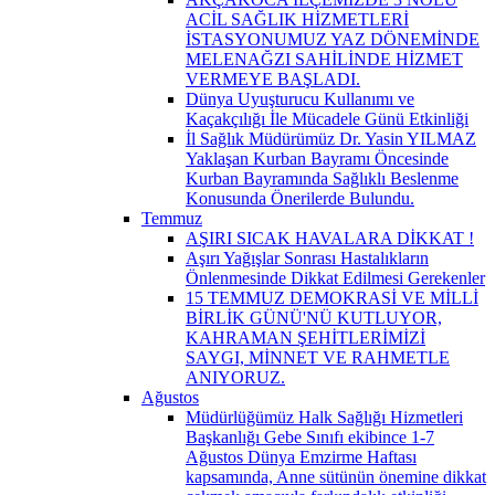
ACİL SAĞLIK HİZMETLERİ
İSTASYONUMUZ YAZ DÖNEMİNDE
MELENAĞZI SAHİLİNDE HİZMET
VERMEYE BAŞLADI.
Dünya Uyuşturucu Kullanımı ve
Kaçakçılığı İle Mücadele Günü Etkinliği
İl Sağlık Müdürümüz Dr. Yasin YILMAZ
Yaklaşan Kurban Bayramı Öncesinde
Kurban Bayramında Sağlıklı Beslenme
Konusunda Önerilerde Bulundu.
Temmuz
AŞIRI SICAK HAVALARA DİKKAT !
Aşırı Yağışlar Sonrası Hastalıkların
Önlenmesinde Dikkat Edilmesi Gerekenler
15 TEMMUZ DEMOKRASİ VE MİLLİ
BİRLİK GÜNÜ'NÜ KUTLUYOR,
KAHRAMAN ŞEHİTLERİMİZİ
SAYGI, MİNNET VE RAHMETLE
ANIYORUZ.
Ağustos
Müdürlüğümüz Halk Sağlığı Hizmetleri
Başkanlığı Gebe Sınıfı ekibince 1-7
Ağustos Dünya Emzirme Haftası
kapsamında, Anne sütünün önemine dikkat