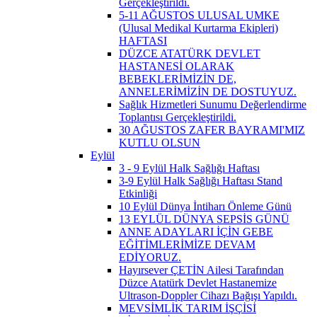
Gerçekleştirildi.
5-11 AĞUSTOS ULUSAL UMKE
(Ulusal Medikal Kurtarma Ekipleri)
HAFTASI
DÜZCE ATATÜRK DEVLET
HASTANESİ OLARAK
BEBEKLERİMİZİN DE,
ANNELERİMİZİN DE DOSTUYUZ.
Sağlık Hizmetleri Sunumu Değerlendirme
Toplantısı Gerçekleştirildi.
30 AĞUSTOS ZAFER BAYRAMI'MIZ
KUTLU OLSUN
Eylül
3 - 9 Eylül Halk Sağlığı Haftası
3-9 Eylül Halk Sağlığı Haftası Stand
Etkinliği
10 Eylül Dünya İntiharı Önleme Günü
13 EYLÜL DÜNYA SEPSİS GÜNÜ
ANNE ADAYLARI İÇİN GEBE
EĞİTİMLERİMİZE DEVAM
EDİYORUZ.
Hayırsever ÇETİN Ailesi Tarafından
Düzce Atatürk Devlet Hastanemize
Ultrason-Doppler Cihazı Bağışı Yapıldı.
MEVSİMLİK TARIM İŞÇİSİ