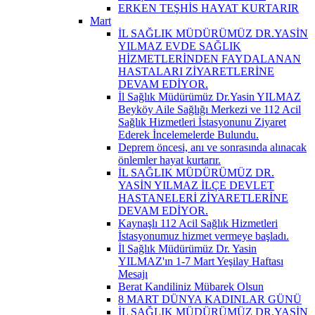
ERKEN TEŞHİS HAYAT KURTARIR
Mart
İL SAĞLIK MÜDÜRÜMÜZ DR.YASİN
YILMAZ EVDE SAĞLIK
HİZMETLERİNDEN FAYDALANAN
HASTALARI ZİYARETLERİNE
DEVAM EDİYOR.
İl Sağlık Müdürümüz Dr.Yasin YILMAZ
Beyköy Aile Sağlığı Merkezi ve 112 Acil
Sağlık Hizmetleri İstasyonunu Ziyaret
Ederek İncelemelerde Bulundu.
Deprem öncesi, anı ve sonrasında alınacak
önlemler hayat kurtarır.
İL SAĞLIK MÜDÜRÜMÜZ DR.
YASİN YILMAZ İLÇE DEVLET
HASTANELERİ ZİYARETLERİNE
DEVAM EDİYOR.
Kaynaşlı 112 Acil Sağlık Hizmetleri
İstasyonumuz hizmet vermeye başladı.
İl Sağlık Müdürümüz Dr. Yasin
YILMAZ'ın 1-7 Mart Yeşilay Haftası
Mesajı
Berat Kandiliniz Mübarek Olsun
8 MART DÜNYA KADINLAR GÜNÜ
İL SAĞLIK MÜDÜRÜMÜZ DR.YASİN