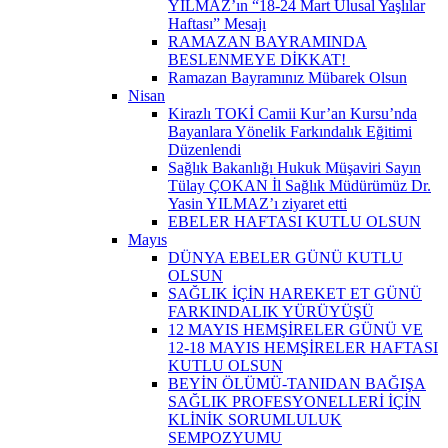
YILMAZ’ın “18-24 Mart Ulusal Yaşlılar
Haftası” Mesajı
RAMAZAN BAYRAMINDA
BESLENMEYE DİKKAT! ​
Ramazan Bayramınız Mübarek Olsun
Nisan
Kirazlı TOKİ Camii Kur’an Kursu’nda
Bayanlara Yönelik Farkındalık Eğitimi
Düzenlendi
Sağlık Bakanlığı Hukuk Müşaviri Sayın
Tülay ÇOKAN İl Sağlık Müdürümüz Dr.
Yasin YILMAZ’ı ziyaret etti
EBELER HAFTASI KUTLU OLSUN
Mayıs
DÜNYA EBELER GÜNÜ KUTLU
OLSUN
SAĞLIK İÇİN HAREKET ET GÜNÜ
FARKINDALIK YÜRÜYÜŞÜ
12 MAYIS HEMŞİRELER GÜNÜ VE
12-18 MAYIS HEMŞİRELER HAFTASI
KUTLU OLSUN
BEYİN ÖLÜMÜ-TANIDAN BAĞIŞA
SAĞLIK PROFESYONELLERİ İÇİN
KLİNİK SORUMLULUK
SEMPOZYUMU