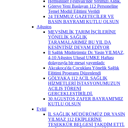
Hemşinliler Festivali'nde Yerimizi Aldık.
Göreve Yeni Başlayan 112 Personeline
Temel Modül Eğitimi Verildi
24 TEMMUZ GAZETECİLER VE
BASIN BAYRAMI KUTLU OLSUN
Ağustos
MEVSİMLİK TARIM İŞÇİLERİNE
YÖNELİK SAĞLIK
TARAMALARIMIZ BU YIL DA
KESİNTİSİZ DEVAM EDİYOR
İl Sağlık Müdürümüz Dr. Yasin YILMAZ,
4-10 Ağustos Ulusal UMKE Haftası
dolayısıyla bir mesaj yayımladı:
Akçakoca'da Çocuklara Yönelik Sağlık
Eğitimi Programı Düzenlendi
GÖLYAKA 112 ACİL SAĞLIK
HİZMETLERİ İSTASYONUMUZUN
AÇILIŞ TÖRENİ
GERÇEKLEŞTİRİLDİ.
30 AGUSTOS ZAFER BAYRAMI'MIZ
KUTLU OLSUN
Eylül
İL SAĞLIK MÜDÜRÜMÜZ DR.YASİN
YILMAZ 112 EKİPLERİNE
TEŞEKKÜR BELGESİ TAKDİM ETTİ.