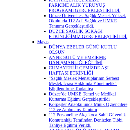
FARKINDALIK YÜRÜYÜŞ
PROGRAMI GERÇEKLEŞTİRİLDİ.
Düzce Üniversitesi Sağlık Meslek Yüksek
Okulunda 112 Acil Sağlık ve UMKE
Tanıtımı Gerçekleştirildi.
DÜZCE SAĞLIK SOKAĞI
ETKİNLİĞİMİZ GERÇEKLEŞTİRİLDİ.
Mayıs
DÜNYA EBELER GÜNÜ KUTLU
OLSUN
ANNE SÜTÜ VE EMZİRME
DANIŞMANLIĞI EĞİTİMİ
CUMAYERİ İLÇEMİZDE AŞI
HAFTASI ETKİNLİĞİ
"Sağlık Meslek Mensuplarının Serbest
Meslek İcrası Hakkında Yönetmelik"
Bilgilendirme Toplantısı
Düzce’de UMKE Temel ve Medikal
Kurtarma Eğitimi Gerçekleştirildi
Körpeşler Anaokulunda Minik Öğrencilere
112 ve Ambulans Tanıtımı
112 Personeline Akçakoca Sahil Güvenlik
Komutanlığı Tarafından Denizden Tıbbi
Tahliye Eğitimi Verildi.