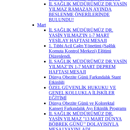
İL SAĞLIK MÜDÜRÜMÜZ DR.YASİN
YILMAZ RAMAZAN AYINDA
BESLENME ÖNERİLERİNDE
BULUNDU!
Mart
İL SAĞLIK MÜDÜRÜMÜZ DR.
YASİN YILMAZ'IN 1-7 MART
YEŞİLAY HAFTASI MESAJI
1. Tıbbi Acil Çağrı Yönetimi (Sağlık
Komuta Kontrol Merkezi) Eğitimi
Düzenlendi.
İL SAĞLIK MÜDÜRÜMÜZ DR.YASİN
YILMAZ’IN 1-7 MART DEPREM
HAFTASI MESAJI
Dünya Obezite Günü Farkındalık Stant
Etkinliği
ÖZEL GÜVENLİK HUKUKU VE
GENEL KOLLUKLA İLİŞKİLER
EĞİTİMİ
Dünya Obezite Günü ve Kolorektal
Kanseri Farkındalık Ayı Etkinlik Programı
İL SAĞLIK MÜDÜRÜMÜZ DR.
YASİN YILMAZ ''13 MART DÜNYA
BÖBREK GÜNÜ’’ DOLAYISIYLA
MESAJ YAYINLADI