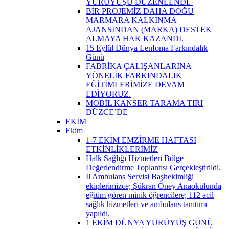
YÜRÜYÜŞÜ DÜZENLENDİ. ​
BİR PROJEMİZ DAHA DOĞU
MARMARA KALKINMA
AJANSINDAN (MARKA) DESTEK
ALMAYA HAK KAZANDI. ​
15 Eylül Dünya Lenfoma Farkındalık
Günü
FABRİKA ÇALIŞANLARINA
YÖNELİK FARKINDALIK
EĞİTİMLERİMİZE DEVAM
EDİYORUZ.
MOBİL KANSER TARAMA TIRI
DÜZCE’DE
EKİM
Ekim
1-7 EKİM EMZİRME HAFTASI
ETKİNLİKLERİMİZ
Halk Sağlığı Hizmetleri Bölge
Değerlendirme Toplantısı Gerçekleştirildi. ​
İl Ambulans Servisi Başhekimliği
ekiplerimizce; Şükran Öney Anaokulunda
eğitim gören minik öğrencilere; 112 acil
sağlık hizmetleri ve ambulans tanıtımı
yapıldı.
1 EKİM DÜNYA YÜRÜYÜŞ GÜNÜ