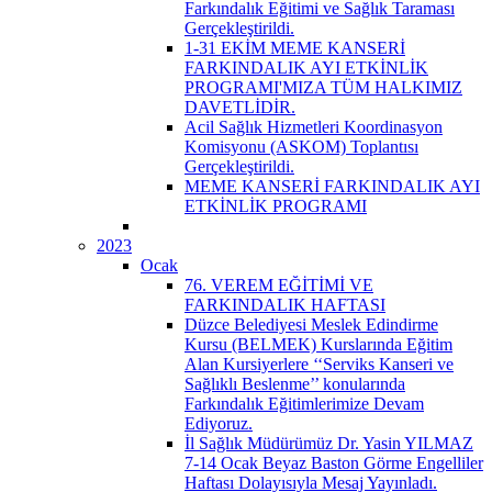
Farkındalık Eğitimi ve Sağlık Taraması
Gerçekleştirildi.
1-31 EKİM MEME KANSERİ
FARKINDALIK AYI ETKİNLİK
PROGRAMI'MIZA TÜM HALKIMIZ
DAVETLİDİR.
Acil Sağlık Hizmetleri Koordinasyon
Komisyonu (ASKOM) Toplantısı
Gerçekleştirildi.
MEME KANSERİ FARKINDALIK AYI
ETKİNLİK PROGRAMI
2023
Ocak
76. VEREM EĞİTİMİ VE
FARKINDALIK HAFTASI
Düzce Belediyesi Meslek Edindirme
Kursu (BELMEK) Kurslarında Eğitim
Alan Kursiyerlere ‘‘Serviks Kanseri ve
Sağlıklı Beslenme’’ konularında
Farkındalık Eğitimlerimize Devam
Ediyoruz.
İl Sağlık Müdürümüz Dr. Yasin YILMAZ
7-14 Ocak Beyaz Baston Görme Engelliler
Haftası Dolayısıyla Mesaj Yayınladı.