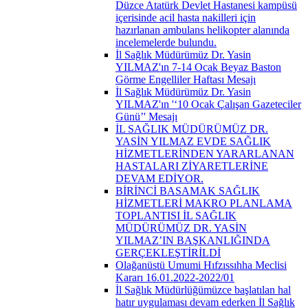
Düzce Atatürk Devlet Hastanesi kampüsü
içerisinde acil hasta nakilleri için
hazırlanan ambulans helikopter alanında
incelemelerde bulundu.
İl Sağlık Müdürümüz Dr. Yasin
YILMAZ'ın 7-14 Ocak Beyaz Baston
Görme Engelliler Haftası Mesajı
İl Sağlık Müdürümüz Dr. Yasin
YILMAZ'ın '‘10 Ocak Çalışan Gazeteciler
Günü’' Mesajı
İL SAĞLIK MÜDÜRÜMÜZ DR.
YASİN YILMAZ EVDE SAĞLIK
HİZMETLERİNDEN YARARLANAN
HASTALARI ZİYARETLERİNE
DEVAM EDİYOR.
BİRİNCİ BASAMAK SAĞLIK
HİZMETLERİ MAKRO PLANLAMA
TOPLANTISI İL SAĞLIK
MÜDÜRÜMÜZ DR. YASİN
YILMAZ’IN BAŞKANLIĞINDA
GERÇEKLEŞTİRİLDİ
Olağanüstü Umumi Hıfzıssıhha Meclisi
Kararı 16.01.2022-2022/01
İl Sağlık Müdürlüğümüzce başlatılan hal
hatır uygulaması devam ederken İl Sağlık