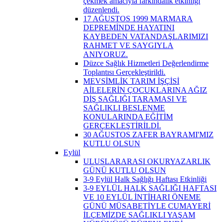
çekmek amacıyla farkındalık etkinliği
düzenlendi.
17 AĞUSTOS 1999 MARMARA
DEPREMİNDE HAYATINI
KAYBEDEN VATANDAŞLARIMIZI
RAHMET VE SAYGIYLA
ANIYORUZ.
Düzce Sağlık Hizmetleri Değerlendirme
Toplantısı Gerçekleştirildi.
MEVSİMLİK TARIM İŞÇİSİ
AİLELERİN ÇOCUKLARINA AĞIZ
DİŞ SAĞLIĞI TARAMASI VE
SAĞLIKLI BESLENME
KONULARINDA EĞİTİM
GERÇEKLEŞTİRİLDİ.
30 AĞUSTOS ZAFER BAYRAMI'MIZ
KUTLU OLSUN
Eylül
ULUSLARARASI OKURYAZARLIK
GÜNÜ KUTLU OLSUN
3-9 Eylül Halk Sağlığı Haftası Etkinliği
3-9 EYLÜL HALK SAĞLIĞI HAFTASI
VE 10 EYLÜL İNTİHARI ÖNEME
GÜNÜ MÜSABETİYLE CUMAYERİ
İLÇEMİZDE SAĞLIKLI YAŞAM