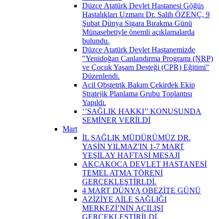
Düzce Atatürk Devlet Hastanesi Göğüs
Hastalıkları Uzmanı Dr. Salih ÖZENÇ, 9
Şubat Dünya Sigara Bırakma Günü
Münasebetiyle önemli açıklamalarda
bulundu.
Düzce Atatürk Devlet Hastanemizde
"Yenidoğan Canlandırma Programı (NRP)
ve Çocuk Yaşam Desteği (CPR) Eğitimi"
Düzenlendi.
Acil Obstetrik Bakım Çekirdek Ekip
Stratejik Planlama Grubu Toplantısı
Yapıldı.
‘’SAĞLIK HAKKI’’ KONUSUNDA
SEMİNER VERİLDİ
Mart
İL SAĞLIK MÜDÜRÜMÜZ DR.
YASİN YILMAZ'IN 1-7 MART
YEŞİLAY HAFTASI MESAJI
AKÇAKOCA DEVLET HASTANESİ
TEMEL ATMA TÖRENİ
GERÇEKLEŞTİRLDİ.
4 MART DÜNYA OBEZİTE GÜNÜ
AZİZİYE AİLE SAĞLIĞI
MERKEZİ’NİN AÇILIŞI
GERÇEKLEŞTİRİLDİ.