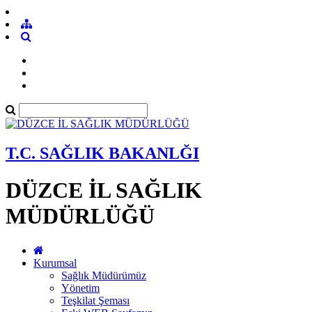
T.C. SAĞLIK BAKANLĞI
DÜZCE İL SAĞLIK
MÜDÜRLÜĞÜ
Kurumsal
Sağlık Müdürümüz
Yönetim
Teşkilat Şeması