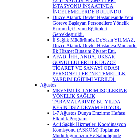
ACİL SAĞLIK HİZMETLERİ
İSTASYONU İNŞAATINDA
İNCELEMELERDE BULUNDU.
Düzce Atatürk Devlet Hastanesinde Yeni
Göreve Başlayan Personellere Yönelik
Kurum İçi Uyum Eğitimleri
Gerçekleştirildi.
İl Sağlık Müdürümüz Dr.Yasin YILMAZ,
Düzce Atatürk Devlet Hastanesi Muncurlu
Ek Hizmet Binasını Ziyaret Etti.
AFAD, İHH, ANDA, UKSAR
GÖNÜLLÜLERİ İLE DÜZCE
TİCARET VE SANAYİ ODASI
PERSONELLERİ’NE TEMEL İLK
YARDIM EĞİTİMİ VERİLDİ.
Ağustos
MEVSİMLİK TARIM İŞÇİLERİNE
YÖNELİK SAĞLIK
TARAMALARIMIZ BU YILDA
KESİNTİSİZ DEVAM EDİYOR.
1-7 Ağustos Dünya Emzirme Haftası
Etkinlik Programı
Acil Sağlık Hizmetleri Koordinasyon
Komisyonu (ASKOM) Toplantısı
Müdürlüğümüzün Ev Sahipliğinde