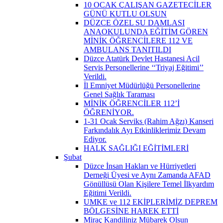
10 OCAK ÇALIŞAN GAZETECİLER
GÜNÜ KUTLU OLSUN
DÜZCE ÖZEL SU DAMLASI
ANAOKULUNDA EĞİTİM GÖREN
MİNİK ÖĞRENCİLERE 112 VE
AMBULANS TANITILDI
Düzce Atatürk Devlet Hastanesi Acil
Servis Personellerine ‘‘Triyaj Eğitimi’’
Verildi.
İl Emniyet Müdürlüğü Personellerine
Genel Sağlık Taraması
MİNİK ÖĞRENCİLER 112’İ
ÖĞRENİYOR.
1-31 Ocak Serviks (Rahim Ağzı) Kanseri
Farkındalık Ayı Etkinliklerimiz Devam
Ediyor.
HALK SAĞLIĞI EĞİTİMLERİ
Şubat
Düzce İnsan Hakları ve Hürriyetleri
Derneği Üyesi ve Aynı Zamanda AFAD
Gönüllüsü Olan Kişilere Temel İlkyardım
Eğitimi Verildi.
UMKE ve 112 EKİPLERİMİZ DEPREM
BÖLGESİNE HAREK ETTİ
Miraç Kandiliniz Mübarek Olsun