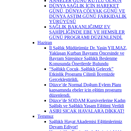
ANNELER GÜNÜ KUTLU OLSUN
DÜNYA SAĞLIK İÇİN HAREKET
GÜNÜ, DÜNYA ÇÖLYAK GÜNÜ VE
DÜNYA ASTIM GÜNÜ FARKIDALIK
YÜRÜYÜŞÜ
SAĞLIK BAKANLIĞIMIZ EV
SAHİPLİĞİNDE EBE VE HEMŞİLER
GÜNÜ PROGRAMI DÜZENLENDİ.
Haziran
İl Sağlık Müdürümüz Dr. Yasin YILMAZ,
Yaklaşan Kurban Bayramı Öncesinde ve
Bayram Süresince Sağlıklı Beslenme
Konusunda Önerilerde Bulundu
“Sağlıklı Çocuk, Sağlıklı Gelecek”
Etkinlik Programı Çilimli İlçemizde
Gerçekleştirildi.
Düzce’de Normal Doğum Eylem Planı
kapsamında ebeler için eğitim programı
düzenlendi.
Düzce’de SODAM Kursiyerlerine Kadın
Sağlığı ve Sağlıklı Yaşam Eğitimi Verildi
AŞIRI SICAK HAVALARA DİKKAT!
Temmuz
Sağlıklı Hayat Akademisi Eğitimlerimiz
Devam Ediyor!