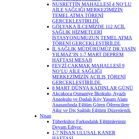
NUSRETTİN MAHALLESİ 4 NO’LU
AİLE SAĞLIĞI MERKEZİMİZİN
TEMEL ATMA TÖRENİ
GERÇEKLEŞTİRLDİ.
GÖLYAKA İLÇEMİZDE 112 ACİL
SAĞLIK HİZMETLERİ
İSTASYONUMUZUN TEMEL ATMA
TÖRENİ GERÇEKLEŞTİRİLDİ.
İL SAĞLIK MÜDÜRÜMÜZ DR.YASİN
YILMAZ’IN 1-7 MART DEPREM
HAFTASI MESAJI
FEVZİ ÇAKMAK MAHALLESİ 9
NO’LU AİLE SAĞLIĞI
MERKEZİMİZİN AÇILIŞ TÖRENİ
GERÇEKLEŞTİRİLDİ. ​
8 MART DÜNYA KADINLAR GÜNÜ
Akçakoca Osmaniye İlkokulu, Ayazlı
Anaokulu ve Dadalı Köy Yaşam Alanı
Anasınıfında Eğitim Gören Öğrencilere
Ağız ve Diş Sağlığı Eğitimi Düzenlendi.
Nisan
Tüberküloz Farkındalık Eğitimlerimiz
Devam Ediyor. ​
1-7 NİSAN ULUSAL KANER
HAFTASI