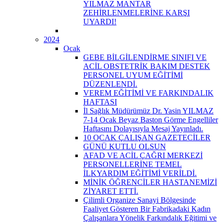
YILMAZ MANTAR
ZEHİRLENMELERİNE KARŞI
UYARDI!
2024
Ocak
GEBE BİLGİLENDİRME SINIFI VE
ACİL OBSTETRİK BAKIM DESTEK
PERSONEL UYUM EĞİTİMİ
DÜZENLENDİ.
VEREM EĞİTİMİ VE FARKINDALIK
HAFTASI
İl Sağlık Müdürümüz Dr. Yasin YILMAZ
7-14 Ocak Beyaz Baston Görme Engelliler
Haftasını Dolayısıyla Mesaj Yayınladı.
10 OCAK ÇALIŞAN GAZETECİLER
GÜNÜ KUTLU OLSUN
AFAD VE ACİL ÇAĞRI MERKEZİ
PERSONELLERİNE TEMEL
İLKYARDIM EĞİTİMİ VERİLDİ.
MİNİK ÖĞRENCİLER HASTANEMİZİ
ZİYARET ETTİ.
Çilimli Organize Sanayi Bölgesinde
Faaliyet Gösteren Bir Fabrikadaki Kadın
Çalışanlara Yönelik Farkındalık Eğitimi ve