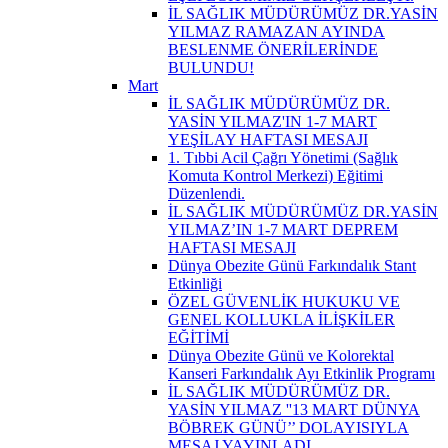
İL SAĞLIK MÜDÜRÜMÜZ DR.YASİN
YILMAZ RAMAZAN AYINDA
BESLENME ÖNERİLERİNDE
BULUNDU!
Mart
İL SAĞLIK MÜDÜRÜMÜZ DR.
YASİN YILMAZ'IN 1-7 MART
YEŞİLAY HAFTASI MESAJI
1. Tıbbi Acil Çağrı Yönetimi (Sağlık
Komuta Kontrol Merkezi) Eğitimi
Düzenlendi.
İL SAĞLIK MÜDÜRÜMÜZ DR.YASİN
YILMAZ’IN 1-7 MART DEPREM
HAFTASI MESAJI
Dünya Obezite Günü Farkındalık Stant
Etkinliği
ÖZEL GÜVENLİK HUKUKU VE
GENEL KOLLUKLA İLİŞKİLER
EĞİTİMİ
Dünya Obezite Günü ve Kolorektal
Kanseri Farkındalık Ayı Etkinlik Programı
İL SAĞLIK MÜDÜRÜMÜZ DR.
YASİN YILMAZ ''13 MART DÜNYA
BÖBREK GÜNÜ’’ DOLAYISIYLA
MESAJ YAYINLADI