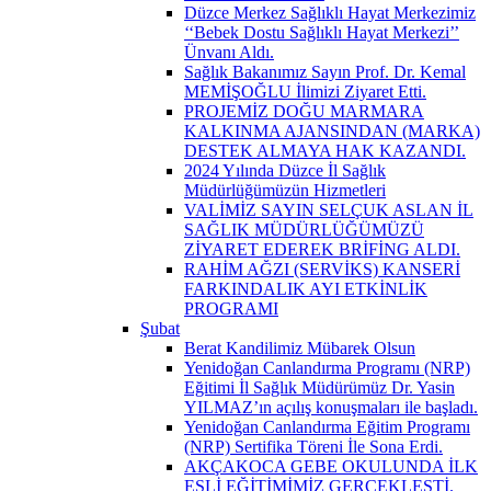
Düzce Merkez Sağlıklı Hayat Merkezimiz
‘‘Bebek Dostu Sağlıklı Hayat Merkezi’’
Ünvanı Aldı.
Sağlık Bakanımız Sayın Prof. Dr. Kemal
MEMİŞOĞLU İlimizi Ziyaret Etti.
PROJEMİZ DOĞU MARMARA
KALKINMA AJANSINDAN (MARKA)
DESTEK ALMAYA HAK KAZANDI.
2024 Yılında Düzce İl Sağlık
Müdürlüğümüzün Hizmetleri
VALİMİZ SAYIN SELÇUK ASLAN İL
SAĞLIK MÜDÜRLÜĞÜMÜZÜ
ZİYARET EDEREK BRİFİNG ALDI.
RAHİM AĞZI (SERVİKS) KANSERİ
FARKINDALIK AYI ETKİNLİK
PROGRAMI
Şubat
Berat Kandilimiz Mübarek Olsun
Yenidoğan Canlandırma Programı (NRP)
Eğitimi İl Sağlık Müdürümüz Dr. Yasin
YILMAZ’ın açılış konuşmaları ile başladı.
Yenidoğan Canlandırma Eğitim Programı
(NRP) Sertifika Töreni İle Sona Erdi.
AKÇAKOCA GEBE OKULUNDA İLK
EŞLİ EĞİTİMİMİZ GERÇEKLEŞTİ.