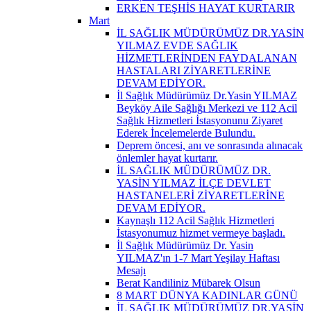
ERKEN TEŞHİS HAYAT KURTARIR
Mart
İL SAĞLIK MÜDÜRÜMÜZ DR.YASİN
YILMAZ EVDE SAĞLIK
HİZMETLERİNDEN FAYDALANAN
HASTALARI ZİYARETLERİNE
DEVAM EDİYOR.
İl Sağlık Müdürümüz Dr.Yasin YILMAZ
Beyköy Aile Sağlığı Merkezi ve 112 Acil
Sağlık Hizmetleri İstasyonunu Ziyaret
Ederek İncelemelerde Bulundu.
Deprem öncesi, anı ve sonrasında alınacak
önlemler hayat kurtarır.
İL SAĞLIK MÜDÜRÜMÜZ DR.
YASİN YILMAZ İLÇE DEVLET
HASTANELERİ ZİYARETLERİNE
DEVAM EDİYOR.
Kaynaşlı 112 Acil Sağlık Hizmetleri
İstasyonumuz hizmet vermeye başladı.
İl Sağlık Müdürümüz Dr. Yasin
YILMAZ'ın 1-7 Mart Yeşilay Haftası
Mesajı
Berat Kandiliniz Mübarek Olsun
8 MART DÜNYA KADINLAR GÜNÜ
İL SAĞLIK MÜDÜRÜMÜZ DR.YASİN