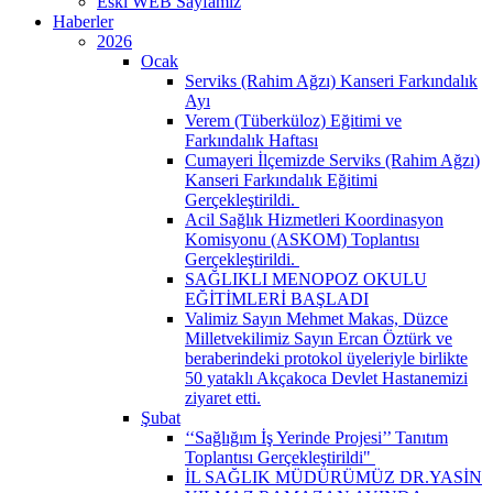
Eski WEB Sayfamız
Haberler
2026
Ocak
Serviks (Rahim Ağzı) Kanseri Farkındalık
Ayı
Verem (Tüberküloz) Eğitimi ve
Farkındalık Haftası
Cumayeri İlçemizde Serviks (Rahim Ağzı)
Kanseri Farkındalık Eğitimi
Gerçekleştirildi. ​
Acil Sağlık Hizmetleri Koordinasyon
Komisyonu (ASKOM) Toplantısı
Gerçekleştirildi. ​
SAĞLIKLI MENOPOZ OKULU
EĞİTİMLERİ BAŞLADI
Valimiz Sayın Mehmet Makas, Düzce
Milletvekilimiz Sayın Ercan Öztürk ve
beraberindeki protokol üyeleriyle birlikte
50 yataklı Akçakoca Devlet Hastanemizi
ziyaret etti.
Şubat
‘‘Sağlığım İş Yerinde Projesi’’ Tanıtım
Toplantısı Gerçekleştirildi" ​
İL SAĞLIK MÜDÜRÜMÜZ DR.YASİN