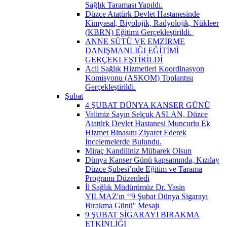
Sağlık Taraması Yapıldı.
Düzce Atatürk Devlet Hastanesinde
Kimyasal, Biyolojik, Radyolojik, Nükleer
(KBRN) Eğitimi Gerçekleştirildi. ​
ANNE SÜTÜ VE EMZİRME
DANIŞMANLIĞI EĞİTİMİ
GERÇEKLEŞTİRİLDİ
Acil Sağlık Hizmetleri Koordinasyon
Komisyonu (ASKOM) Toplantısı
Gerçekleştirildi.
Şubat
4 ŞUBAT DÜNYA KANSER GÜNÜ
Valimiz Sayın Selçuk ASLAN, Düzce
Atatürk Devlet Hastanesi Muncurlu Ek
Hizmet Binasını Ziyaret Ederek
İncelemelerde Bulundu.
Miraç Kandiliniz Mübarek Olsun
Dünya Kanser Günü kapsamında, Kızılay
Düzce Şubesi’nde Eğitim ve Tarama
Programı Düzenledi
İl Sağlık Müdürümüz Dr. Yasin
YILMAZ'ın ‘‘9 Şubat Dünya Sigarayı
Bırakma Günü'' Mesajı
9 ŞUBAT SİGARAYI BIRAKMA
ETKİNLİĞİ