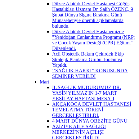
Düzce Atatürk Devlet Hastanesi Göğüs
Hastalıkları Uzmanı Dr. Salih ÖZENÇ, 9
Şubat Dünya Sigara Bırakma Günü
Münasebetiyle önemli açıklamalarda
bulundu.
Düzce Atatürk Devlet Hastanemizde
"Yenidoğan Canlandırma Programı (NRP)
ve Çocuk Yaşam Desteği (CPR) Eğitimi"
Düzenlendi.
Acil Obstetrik Bakım Çekirdek Ekip
Stratejik Planlama Grubu Toplantısı
Yapıldı.
‘’SAĞLIK HAKKI’’ KONUSUNDA
SEMİNER VERİLDİ
Mart
İL SAĞLIK MÜDÜRÜMÜZ DR.
YASİN YILMAZ'IN 1-7 MART
YEŞİLAY HAFTASI MESAJI
AKÇAKOCA DEVLET HASTANESİ
TEMEL ATMA TÖRENİ
GERÇEKLEŞTİRLDİ.
4 MART DÜNYA OBEZİTE GÜNÜ
AZİZİYE AİLE SAĞLIĞI
MERKEZİ’NİN AÇILIŞI
GERÇEKLEŞTİRİLDİ.