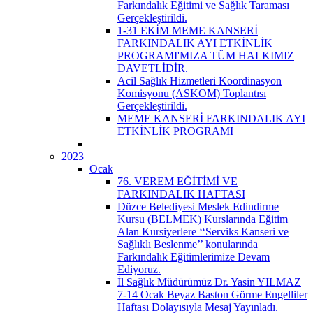
Farkındalık Eğitimi ve Sağlık Taraması
Gerçekleştirildi.
1-31 EKİM MEME KANSERİ
FARKINDALIK AYI ETKİNLİK
PROGRAMI'MIZA TÜM HALKIMIZ
DAVETLİDİR.
Acil Sağlık Hizmetleri Koordinasyon
Komisyonu (ASKOM) Toplantısı
Gerçekleştirildi.
MEME KANSERİ FARKINDALIK AYI
ETKİNLİK PROGRAMI
2023
Ocak
76. VEREM EĞİTİMİ VE
FARKINDALIK HAFTASI
Düzce Belediyesi Meslek Edindirme
Kursu (BELMEK) Kurslarında Eğitim
Alan Kursiyerlere ‘‘Serviks Kanseri ve
Sağlıklı Beslenme’’ konularında
Farkındalık Eğitimlerimize Devam
Ediyoruz.
İl Sağlık Müdürümüz Dr. Yasin YILMAZ
7-14 Ocak Beyaz Baston Görme Engelliler
Haftası Dolayısıyla Mesaj Yayınladı.