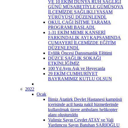
VE 10 EKİM DÜNYA RUH SAĞLIĞI
GÜNÜ MÜSABETİYLE GÜMÜŞOVA
İLÇEMİZDE SAĞLIKLI YAŞAM
YÜRÜYÜŞÜ DÜZENLENDİ.
OKUL ÇAĞI İŞİTME TARAMA
PROGRAMI BAŞLADI.
1-31 EKİM MEME KANSERİ
FARKINDALIK AYI KAPSAMINDA
CUMAYERİ İLÇEMİZDE EĞİTİM
DÜZENLENDİ.
Evlilik Öncesi Danışmanlık Eğitimi
DÜZCE SAĞLIK SOKAĞI
ETKİNLİĞİMİZ
100 Yıl Aynı Aşk ve Heyecanla
29 EKİM CUMHURİYET
BAYRAMIMIZ KUTLU OLSUN
2022
Ocak
İlimiz Atatürk Devlet Hastanesi kampüsü
içerisinde acil hasta nakil hizmetlerinde
kullanılmak üzere ambulans helikopter
alanı oluşturuldu
Valimiz Sayın Cevdet ATAY ve Vali
Yardımcısı Sayın Batuhan SARIOĞLU