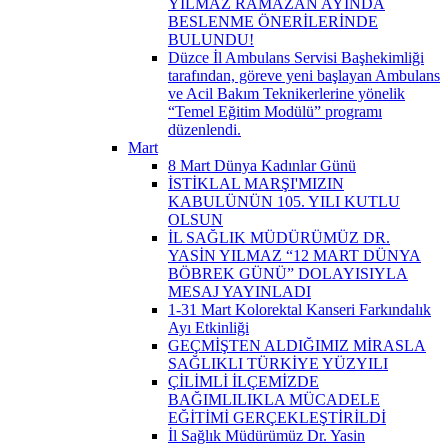
YILMAZ RAMAZAN AYINDA
BESLENME ÖNERİLERİNDE
BULUNDU!
Düzce İl Ambulans Servisi Başhekimliği
tarafından, göreve yeni başlayan Ambulans
ve Acil Bakım Teknikerlerine yönelik
“Temel Eğitim Modülü” programı
düzenlendi.
Mart
8 Mart Dünya Kadınlar Günü
İSTİKLAL MARŞI'MIZIN
KABULÜNÜN 105. YILI KUTLU
OLSUN
İL SAĞLIK MÜDÜRÜMÜZ DR.
YASİN YILMAZ “12 MART DÜNYA
BÖBREK GÜNÜ” DOLAYISIYLA
MESAJ YAYINLADI
1-31 Mart Kolorektal Kanseri Farkındalık
Ayı Etkinliği
GEÇMİŞTEN ALDIĞIMIZ MİRASLA
SAĞLIKLI TÜRKİYE YÜZYILI
ÇİLİMLİ İLÇEMİZDE
BAĞIMLILIKLA MÜCADELE
EĞİTİMİ GERÇEKLEŞTİRİLDİ
İl Sağlık Müdürümüz Dr. Yasin