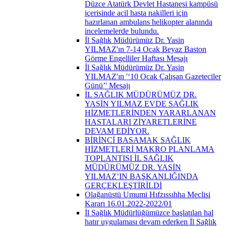
Düzce Atatürk Devlet Hastanesi kampüsü
içerisinde acil hasta nakilleri için
hazırlanan ambulans helikopter alanında
incelemelerde bulundu.
İl Sağlık Müdürümüz Dr. Yasin
YILMAZ'ın 7-14 Ocak Beyaz Baston
Görme Engelliler Haftası Mesajı
İl Sağlık Müdürümüz Dr. Yasin
YILMAZ'ın '‘10 Ocak Çalışan Gazeteciler
Günü’' Mesajı
İL SAĞLIK MÜDÜRÜMÜZ DR.
YASİN YILMAZ EVDE SAĞLIK
HİZMETLERİNDEN YARARLANAN
HASTALARI ZİYARETLERİNE
DEVAM EDİYOR.
BİRİNCİ BASAMAK SAĞLIK
HİZMETLERİ MAKRO PLANLAMA
TOPLANTISI İL SAĞLIK
MÜDÜRÜMÜZ DR. YASİN
YILMAZ’IN BAŞKANLIĞINDA
GERÇEKLEŞTİRİLDİ
Olağanüstü Umumi Hıfzıssıhha Meclisi
Kararı 16.01.2022-2022/01
İl Sağlık Müdürlüğümüzce başlatılan hal
hatır uygulaması devam ederken İl Sağlık