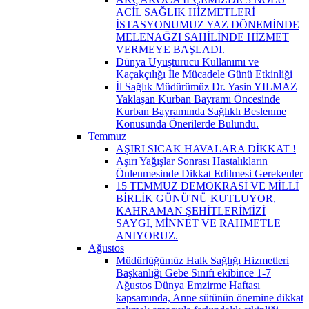
ACİL SAĞLIK HİZMETLERİ
İSTASYONUMUZ YAZ DÖNEMİNDE
MELENAĞZI SAHİLİNDE HİZMET
VERMEYE BAŞLADI.
Dünya Uyuşturucu Kullanımı ve
Kaçakçılığı İle Mücadele Günü Etkinliği
İl Sağlık Müdürümüz Dr. Yasin YILMAZ
Yaklaşan Kurban Bayramı Öncesinde
Kurban Bayramında Sağlıklı Beslenme
Konusunda Önerilerde Bulundu.
Temmuz
AŞIRI SICAK HAVALARA DİKKAT !
Aşırı Yağışlar Sonrası Hastalıkların
Önlenmesinde Dikkat Edilmesi Gerekenler
15 TEMMUZ DEMOKRASİ VE MİLLİ
BİRLİK GÜNÜ'NÜ KUTLUYOR,
KAHRAMAN ŞEHİTLERİMİZİ
SAYGI, MİNNET VE RAHMETLE
ANIYORUZ.
Ağustos
Müdürlüğümüz Halk Sağlığı Hizmetleri
Başkanlığı Gebe Sınıfı ekibince 1-7
Ağustos Dünya Emzirme Haftası
kapsamında, Anne sütünün önemine dikkat