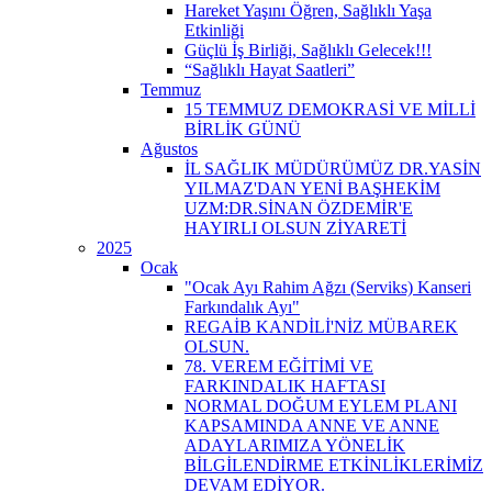
Hareket Yaşını Öğren, Sağlıklı Yaşa
Etkinliği
Güçlü İş Birliği, Sağlıklı Gelecek!!!
“Sağlıklı Hayat Saatleri”
Temmuz
15 TEMMUZ DEMOKRASİ VE MİLLİ
BİRLİK GÜNÜ
Ağustos
İL SAĞLIK MÜDÜRÜMÜZ DR.YASİN
YILMAZ'DAN YENİ BAŞHEKİM
UZM:DR.SİNAN ÖZDEMİR'E
HAYIRLI OLSUN ZİYARETİ
2025
Ocak
"Ocak Ayı Rahim Ağzı (Serviks) Kanseri
Farkındalık Ayı"
REGAİB KANDİLİ'NİZ MÜBAREK
OLSUN.
78. VEREM EĞİTİMİ VE
FARKINDALIK HAFTASI
NORMAL DOĞUM EYLEM PLANI
KAPSAMINDA ANNE VE ANNE
ADAYLARIMIZA YÖNELİK
BİLGİLENDİRME ETKİNLİKLERİMİZ
DEVAM EDİYOR.