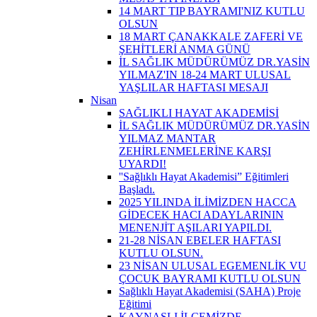
14 MART TIP BAYRAMI'NIZ KUTLU
OLSUN
18 MART ÇANAKKALE ZAFERİ VE
ŞEHİTLERİ ANMA GÜNÜ
İL SAĞLIK MÜDÜRÜMÜZ DR.YASİN
YILMAZ'IN 18-24 MART ULUSAL
YAŞLILAR HAFTASI MESAJI
Nisan
SAĞLIKLI HAYAT AKADEMİSİ
İL SAĞLIK MÜDÜRÜMÜZ DR.YASİN
YILMAZ MANTAR
ZEHİRLENMELERİNE KARŞI
UYARDI!
''Sağlıklı Hayat Akademisi” Eğitimleri
Başladı.
2025 YILINDA İLİMİZDEN HACCA
GİDECEK HACI ADAYLARININ
MENENJİT AŞILARI YAPILDI.
21-28 NİSAN EBELER HAFTASI
KUTLU OLSUN.
23 NİSAN ULUSAL EGEMENLİK VU
ÇOCUK BAYRAMI KUTLU OLSUN
Sağlıklı Hayat Akademisi (SAHA) Proje
Eğitimi
KAYNAŞLI İLÇEMİZDE