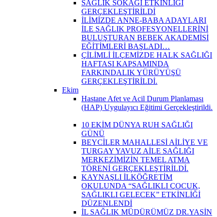
SAĞLIK SOKAĞI ETKİNLİĞİ
GERÇEKLEŞTİRİLDİ
İLİMİZDE ANNE-BABA ADAYLARI
İLE SAĞLIK PROFESYONELLERİNİ
BULUŞTURAN BEBEK AKADEMİSİ
EĞİTİMLERİ BAŞLADI…
ÇİLİMLİ İLÇEMİZDE HALK SAĞLIĞI
HAFTASI KAPSAMINDA
FARKINDALIK YÜRÜYÜŞÜ
GERÇEKLEŞTİRİLDİ.
Ekim
Hastane Afet ve Acil Durum Planlaması
(HAP) Uygulayıcı Eğitimi Gerçekleştirildi.
10 EKİM DÜNYA RUH SAĞLIĞI
GÜNÜ
BEYCİLER MAHALLESİ AİLİYE VE
TURGAY YAVUZ AİLE SAĞLIĞI
MERKEZİMİZİN TEMEL ATMA
TÖRENİ GERÇEKLEŞTİRİLDİ.
KAYNAŞLI İLKÖĞRETİM
OKULUNDA “SAĞLIKLI ÇOCUK,
SAĞLIKLI GELECEK” ETKİNLİĞİ
DÜZENLENDİ
İL SAĞLIK MÜDÜRÜMÜZ DR.YASİN