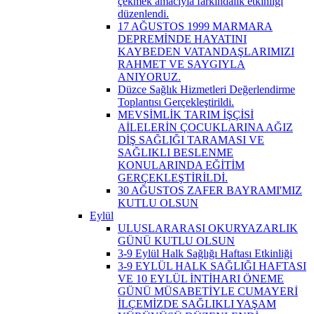
çekmek amacıyla farkındalık etkinliği
düzenlendi.
17 AĞUSTOS 1999 MARMARA
DEPREMİNDE HAYATINI
KAYBEDEN VATANDAŞLARIMIZI
RAHMET VE SAYGIYLA
ANIYORUZ.
Düzce Sağlık Hizmetleri Değerlendirme
Toplantısı Gerçekleştirildi.
MEVSİMLİK TARIM İŞÇİSİ
AİLELERİN ÇOCUKLARINA AĞIZ
DİŞ SAĞLIĞI TARAMASI VE
SAĞLIKLI BESLENME
KONULARINDA EĞİTİM
GERÇEKLEŞTİRİLDİ.
30 AĞUSTOS ZAFER BAYRAMI'MIZ
KUTLU OLSUN
Eylül
ULUSLARARASI OKURYAZARLIK
GÜNÜ KUTLU OLSUN
3-9 Eylül Halk Sağlığı Haftası Etkinliği
3-9 EYLÜL HALK SAĞLIĞI HAFTASI
VE 10 EYLÜL İNTİHARI ÖNEME
GÜNÜ MÜSABETİYLE CUMAYERİ
İLÇEMİZDE SAĞLIKLI YAŞAM