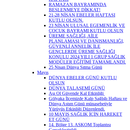
RAMAZAN BAYRAMINDA
BESLENMEYE DİKKAT!
21-28 NİSAN EBELER HAFTASI
KUTLU OLSUN.
23 NİSAN ULUSAL EGEMENLİK VE
ÇOCUK BAYRAMI KUTLU OLSUN
ÜREME SAĞLIĞI, AİLE
PLANLAMASI VE DANIŞMANLIĞI,
GÜVENLİ ANNELİK İLE
GENÇLERDE ÜREME SAĞLIĞI
KONULU 2024 YILI 1 GRUP SAĞLIK
MODÜLER EĞİTİMİ TAMAMLANDI.
25 Nisan Dünya Sıtma Günü
Mayıs
DÜNYA EBELER GÜNÜ KUTLU
OLSUN
DÜNYA TALASEMİ GÜNÜ
Aşı Ol Güvende Kal Etkinliği ​
Gölyaka İlçemizde Kalp Sağlığı Haftası ve
Dünya Astım Günü münasebetiyle
Yürüyüş Etkinliği Düzenlendi.
10 MAYIS SAĞLIK İÇİN HAREKET
ET GÜNÜ
14. Bölge 13. ASKOM Toplantısı
Gerçekleştirildi.