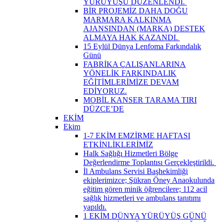
YÜRÜYÜŞÜ DÜZENLENDİ. ​
BİR PROJEMİZ DAHA DOĞU
MARMARA KALKINMA
AJANSINDAN (MARKA) DESTEK
ALMAYA HAK KAZANDI. ​
15 Eylül Dünya Lenfoma Farkındalık
Günü
FABRİKA ÇALIŞANLARINA
YÖNELİK FARKINDALIK
EĞİTİMLERİMİZE DEVAM
EDİYORUZ.
MOBİL KANSER TARAMA TIRI
DÜZCE’DE
EKİM
Ekim
1-7 EKİM EMZİRME HAFTASI
ETKİNLİKLERİMİZ
Halk Sağlığı Hizmetleri Bölge
Değerlendirme Toplantısı Gerçekleştirildi. ​
İl Ambulans Servisi Başhekimliği
ekiplerimizce; Şükran Öney Anaokulunda
eğitim gören minik öğrencilere; 112 acil
sağlık hizmetleri ve ambulans tanıtımı
yapıldı.
1 EKİM DÜNYA YÜRÜYÜŞ GÜNÜ