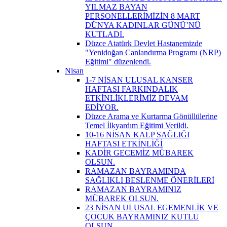
YILMAZ BAYAN
PERSONELLERİMİZİN 8 MART
DÜNYA KADINLAR GÜNÜ’NÜ
KUTLADI.
Düzce Atatürk Devlet Hastanemizde
"Yenidoğan Canlandırma Programı (NRP)
Eğitimi" düzenlendi.
Nisan
1-7 NİSAN ULUSAL KANSER
HAFTASI FARKINDALIK
ETKİNLİKLERİMİZ DEVAM
EDİYOR.
Düzce Arama ve Kurtarma Gönüllülerine
Temel İlkyardım Eğitimi Verildi.
10-16 NİSAN KALP SAĞLIĞI
HAFTASI ETKİNLİĞİ
KADİR GECEMİZ MÜBAREK
OLSUN.
RAMAZAN BAYRAMINDA
SAĞLIKLI BESLENME ÖNERİLERİ
RAMAZAN BAYRAMINIZ
MÜBAREK OLSUN.
23 NİSAN ULUSAL EGEMENLİK VE
ÇOCUK BAYRAMINIZ KUTLU
OLSUN.