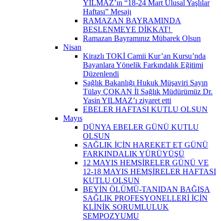
YILMAZ’ın “18-24 Mart Ulusal Yaşlılar
Haftası” Mesajı
RAMAZAN BAYRAMINDA
BESLENMEYE DİKKAT! ​
Ramazan Bayramınız Mübarek Olsun
Nisan
Kirazlı TOKİ Camii Kur’an Kursu’nda
Bayanlara Yönelik Farkındalık Eğitimi
Düzenlendi
Sağlık Bakanlığı Hukuk Müşaviri Sayın
Tülay ÇOKAN İl Sağlık Müdürümüz Dr.
Yasin YILMAZ’ı ziyaret etti
EBELER HAFTASI KUTLU OLSUN
Mayıs
DÜNYA EBELER GÜNÜ KUTLU
OLSUN
SAĞLIK İÇİN HAREKET ET GÜNÜ
FARKINDALIK YÜRÜYÜŞÜ
12 MAYIS HEMŞİRELER GÜNÜ VE
12-18 MAYIS HEMŞİRELER HAFTASI
KUTLU OLSUN
BEYİN ÖLÜMÜ-TANIDAN BAĞIŞA
SAĞLIK PROFESYONELLERİ İÇİN
KLİNİK SORUMLULUK
SEMPOZYUMU