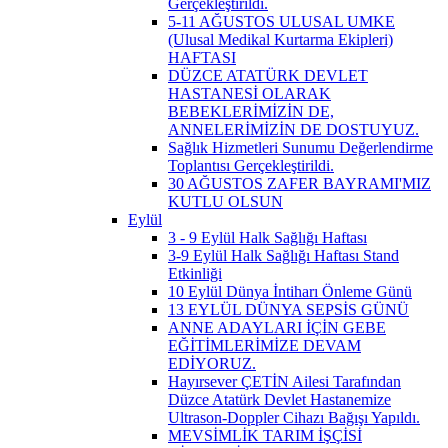
Gerçekleştirildi.
5-11 AĞUSTOS ULUSAL UMKE
(Ulusal Medikal Kurtarma Ekipleri)
HAFTASI
DÜZCE ATATÜRK DEVLET
HASTANESİ OLARAK
BEBEKLERİMİZİN DE,
ANNELERİMİZİN DE DOSTUYUZ.
Sağlık Hizmetleri Sunumu Değerlendirme
Toplantısı Gerçekleştirildi.
30 AĞUSTOS ZAFER BAYRAMI'MIZ
KUTLU OLSUN
Eylül
3 - 9 Eylül Halk Sağlığı Haftası
3-9 Eylül Halk Sağlığı Haftası Stand
Etkinliği
10 Eylül Dünya İntiharı Önleme Günü
13 EYLÜL DÜNYA SEPSİS GÜNÜ
ANNE ADAYLARI İÇİN GEBE
EĞİTİMLERİMİZE DEVAM
EDİYORUZ.
Hayırsever ÇETİN Ailesi Tarafından
Düzce Atatürk Devlet Hastanemize
Ultrason-Doppler Cihazı Bağışı Yapıldı.
MEVSİMLİK TARIM İŞÇİSİ