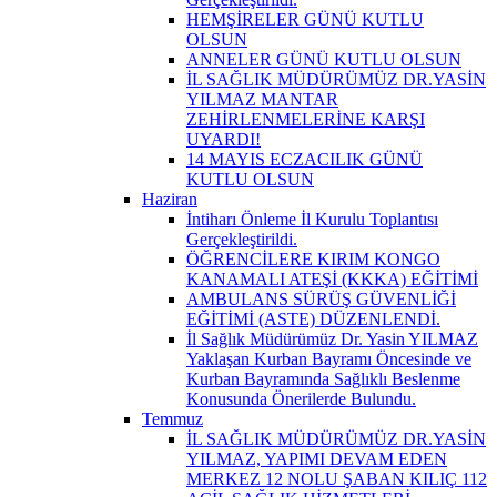
HEMŞİRELER GÜNÜ KUTLU
OLSUN
ANNELER GÜNÜ KUTLU OLSUN
İL SAĞLIK MÜDÜRÜMÜZ DR.YASİN
YILMAZ MANTAR
ZEHİRLENMELERİNE KARŞI
UYARDI!
14 MAYIS ECZACILIK GÜNÜ
KUTLU OLSUN
Haziran
İntiharı Önleme İl Kurulu Toplantısı
Gerçekleştirildi.
ÖĞRENCİLERE KIRIM KONGO
KANAMALI ATEŞİ (KKKA) EĞİTİMİ
AMBULANS SÜRÜŞ GÜVENLİĞİ
EĞİTİMİ (ASTE) DÜZENLENDİ.
İl Sağlık Müdürümüz Dr. Yasin YILMAZ
Yaklaşan Kurban Bayramı Öncesinde ve
Kurban Bayramında Sağlıklı Beslenme
Konusunda Önerilerde Bulundu.
Temmuz
İL SAĞLIK MÜDÜRÜMÜZ DR.YASİN
YILMAZ, YAPIMI DEVAM EDEN
MERKEZ 12 NOLU ŞABAN KILIÇ 112