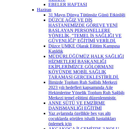
EBELER HAFTASI
Haziran
31 Mayıs Dünya Tütünsüz Günü Etkinliği
DÜZCE AĞIZ VE DİŞ
HASTANEMİZDE GÖREVE YENİ
BAŞLAYAN PERSONELLERE
YÖNELİK, "TEMEL İŞ SAĞLIĞI VE
GÜVENLİĞİ" EĞİTİMİ VERİLDİ.
Düzce UMKE Olarak Eğitim Kampına
Katıldık
MÜDÜRLÜĞÜMÜZ HALK SAĞLIĞI
HİZMETLERİ BAŞKANLIĞI
EKİPLERİMİZCE GÖLORMANI
KÖYÜNDE MOBİL SAĞLIK
TARAMASI GERÇEKLEŞTİRİLDİ.
İlimizde Toplum Ruh Sağlığı Merkezi
2023 yılı hedefleri kapsamında Aile
Hekimlerine Yönelik Toplum Ruh Sağlığı
Merkezi temel eğitimi düzenlenmiştir.
ANNE SÜTÜ VE EMZİRME
DANIŞMANLIĞI EĞİTİMİ
Yaz aylarında özellikle beş yaş altı
çocuklarda görülen ishalli hastalıkları
önlemek için
AKÇAKOCA İLÇEMİZDE 3 NOLU