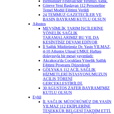
Hemşinliler Festivali'nde Yerimizi Aldık.
Göreve Yeni Başlayan 112 Personeline
Temel Modül Eğitimi Verildi
24 TEMMUZ GAZETECİLER VE
BASIN BAYRAMI KUTLU OLSUN
Ağustos
MEVSİMLİK TARIM İŞÇİLERİNE
YÖNELİK SAĞLIK
TARAMALARIMIZ BU YIL DA
KESİNTİSİZ DEVAM EDİYOR
İl Sağlık Müdürümüz Dr. Yasin YILMAZ,
4-10 Ağustos Ulusal UMKE Haftası
dolayısıyla bir mesaj yayımladı:
Akçakoca'da Çocuklara Yönelik Sağlık
Eğitimi Programı Düzenlendi
GÖLYAKA 112 ACİL SAĞLIK
HİZMETLERİ İSTASYONUMUZUN
AÇILIŞ TÖRENİ
GERÇEKLEŞTİRİLDİ.
30 AGUSTOS ZAFER BAYRAMI'MIZ
KUTLU OLSUN
Eylül
İL SAĞLIK MÜDÜRÜMÜZ DR.YASİN
YILMAZ 112 EKİPLERİNE
TEŞEKKÜR BELGESİ TAKDİM ETTİ.