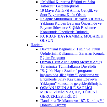
‘‘Medikal Kurtarma Eğitimi ve Saha
Tatbikatı’’ Gerçekleştirildi ​
19 Mayıs Atatürk'ü Anma, Gençlik ve
Spor Bayramınız Kutlu Olsun.
İl Sağlık Müdürümüz Dr. Yasin YILMAZ,
Yaklaşan Kurban Bayramı Öncesinde ve
Bayram Süresince Sağlıklı Beslenme
Konusunda Önerilerde Bulundu
KURBAN BAYRAMIMIZ MÜBAREK
OLSUN
Haziran
Davranışsal Bağımlılık, Tütün ve Tütün
Ürünlerinin Kullanımının Zararları Konulu
Eğitim Programı
Osman Uzun Aile Sağlığı Merkezi Açılış
Törenimize Tüm Halkımız Davetlidir
“Sağlıklı Hayat Saatleri” programı
kapsamında, ilk eğitim “Çocuklarda ve
Ergenlerde Sınav Kaygısına Ebeveyn
Yaklaşımı” konusu ile gerçekleştirilmiştir.
OSMAN UZUN AİLE SAĞLIĞI
MERKEZİMİZİN AÇILIŞ TÖRENİ
GERÇEKLEŞTİRİLDİ.
“Jandarma Teşkilatımızın 187. Kuruluş Yıl
Dönümü Ziyareti