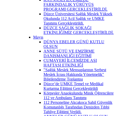
FARKINDALIK YÜRÜYÜŞ
PROGRAMI GERÇEKLEŞTİRİLDİ.
Düzce Üniversitesi Sağlık Meslek Yüksek
Okulunda 112 Acil Sağlık ve UMKE
Tanıtımı Gerçekleştirildi.
DÜZCE SAĞLIK SOKAĞI
ETKİNLİĞİMİZ GERÇEKLEŞTİRİLDİ.
Mayıs
DÜNYA EBELER GÜNÜ KUTLU
OLSUN
ANNE SÜTÜ VE EMZİRME
DANIŞMANLIĞI EĞİTİMİ
CUMAYERİ İLÇEMİZDE AŞI
HAFTASI ETKİNLİĞİ
"Sağlık Meslek Mensuplarının Serbest
Meslek İcrası Hakkında Yönetmelik"
Bilgilendirme Toplantısı
Düzce’de UMKE Temel ve Medikal
Kurtarma Eğitimi Gerçekleştirildi
Körpeşler Anaokulunda Minik Öğrencilere
112 ve Ambulans Tanıtımı
112 Personeline Akçakoca Sahil Güvenlik
Komutanlığı Tarafından Denizden Tıbbi
Tahliye Eğitimi Verildi.