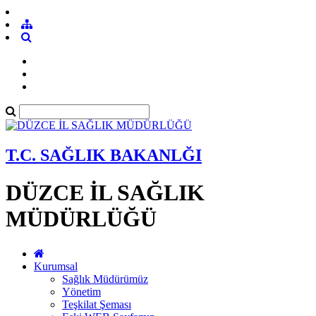
T.C. SAĞLIK BAKANLĞI
DÜZCE İL SAĞLIK
MÜDÜRLÜĞÜ
Kurumsal
Sağlık Müdürümüz
Yönetim
Teşkilat Şeması