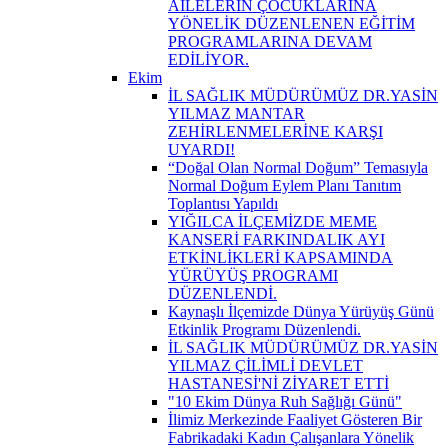
AİLELERİN ÇOCUKLARINA
YÖNELİK DÜZENLENEN EĞİTİM
PROGRAMLARINA DEVAM
EDİLİYOR.
Ekim
İL SAĞLIK MÜDÜRÜMÜZ DR.YASİN
YILMAZ MANTAR
ZEHİRLENMELERİNE KARŞI
UYARDI!
“Doğal Olan Normal Doğum” Temasıyla
Normal Doğum Eylem Planı Tanıtım
Toplantısı Yapıldı
YIĞILCA İLÇEMİZDE MEME
KANSERİ FARKINDALIK AYI
ETKİNLİKLERİ KAPSAMINDA
YÜRÜYÜŞ PROGRAMI
DÜZENLENDİ.
Kaynaşlı İlçemizde Dünya Yürüyüş Günü
Etkinlik Programı Düzenlendi.
İL SAĞLIK MÜDÜRÜMÜZ DR.YASİN
YILMAZ ÇİLİMLİ DEVLET
HASTANESİ'Nİ ZİYARET ETTİ
"10 Ekim Dünya Ruh Sağlığı Günü"
İlimiz Merkezinde Faaliyet Gösteren Bir
Fabrikadaki Kadın Çalışanlara Yönelik