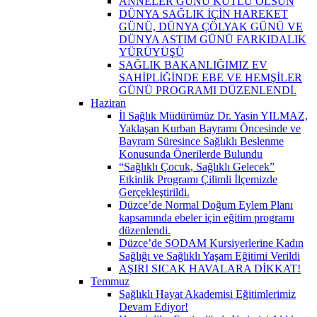
ANNELER GÜNÜ KUTLU OLSUN
DÜNYA SAĞLIK İÇİN HAREKET
GÜNÜ, DÜNYA ÇÖLYAK GÜNÜ VE
DÜNYA ASTIM GÜNÜ FARKIDALIK
YÜRÜYÜŞÜ
SAĞLIK BAKANLIĞIMIZ EV
SAHİPLİĞİNDE EBE VE HEMŞİLER
GÜNÜ PROGRAMI DÜZENLENDİ.
Haziran
İl Sağlık Müdürümüz Dr. Yasin YILMAZ,
Yaklaşan Kurban Bayramı Öncesinde ve
Bayram Süresince Sağlıklı Beslenme
Konusunda Önerilerde Bulundu
“Sağlıklı Çocuk, Sağlıklı Gelecek”
Etkinlik Programı Çilimli İlçemizde
Gerçekleştirildi.
Düzce’de Normal Doğum Eylem Planı
kapsamında ebeler için eğitim programı
düzenlendi.
Düzce’de SODAM Kursiyerlerine Kadın
Sağlığı ve Sağlıklı Yaşam Eğitimi Verildi
AŞIRI SICAK HAVALARA DİKKAT!
Temmuz
Sağlıklı Hayat Akademisi Eğitimlerimiz
Devam Ediyor!