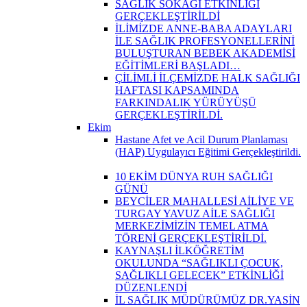
SAĞLIK SOKAĞI ETKİNLİĞİ
GERÇEKLEŞTİRİLDİ
İLİMİZDE ANNE-BABA ADAYLARI
İLE SAĞLIK PROFESYONELLERİNİ
BULUŞTURAN BEBEK AKADEMİSİ
EĞİTİMLERİ BAŞLADI…
ÇİLİMLİ İLÇEMİZDE HALK SAĞLIĞI
HAFTASI KAPSAMINDA
FARKINDALIK YÜRÜYÜŞÜ
GERÇEKLEŞTİRİLDİ.
Ekim
Hastane Afet ve Acil Durum Planlaması
(HAP) Uygulayıcı Eğitimi Gerçekleştirildi.
10 EKİM DÜNYA RUH SAĞLIĞI
GÜNÜ
BEYCİLER MAHALLESİ AİLİYE VE
TURGAY YAVUZ AİLE SAĞLIĞI
MERKEZİMİZİN TEMEL ATMA
TÖRENİ GERÇEKLEŞTİRİLDİ.
KAYNAŞLI İLKÖĞRETİM
OKULUNDA “SAĞLIKLI ÇOCUK,
SAĞLIKLI GELECEK” ETKİNLİĞİ
DÜZENLENDİ
İL SAĞLIK MÜDÜRÜMÜZ DR.YASİN