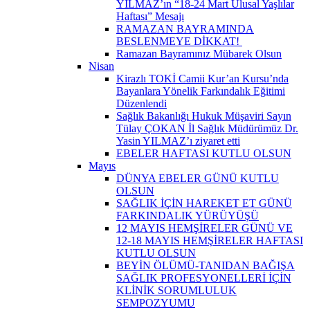
YILMAZ’ın “18-24 Mart Ulusal Yaşlılar
Haftası” Mesajı
RAMAZAN BAYRAMINDA
BESLENMEYE DİKKAT! ​
Ramazan Bayramınız Mübarek Olsun
Nisan
Kirazlı TOKİ Camii Kur’an Kursu’nda
Bayanlara Yönelik Farkındalık Eğitimi
Düzenlendi
Sağlık Bakanlığı Hukuk Müşaviri Sayın
Tülay ÇOKAN İl Sağlık Müdürümüz Dr.
Yasin YILMAZ’ı ziyaret etti
EBELER HAFTASI KUTLU OLSUN
Mayıs
DÜNYA EBELER GÜNÜ KUTLU
OLSUN
SAĞLIK İÇİN HAREKET ET GÜNÜ
FARKINDALIK YÜRÜYÜŞÜ
12 MAYIS HEMŞİRELER GÜNÜ VE
12-18 MAYIS HEMŞİRELER HAFTASI
KUTLU OLSUN
BEYİN ÖLÜMÜ-TANIDAN BAĞIŞA
SAĞLIK PROFESYONELLERİ İÇİN
KLİNİK SORUMLULUK
SEMPOZYUMU