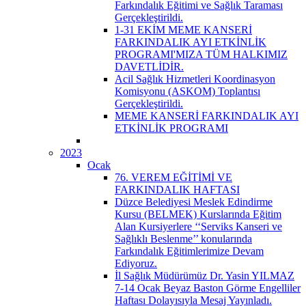
Farkındalık Eğitimi ve Sağlık Taraması
Gerçekleştirildi.
1-31 EKİM MEME KANSERİ
FARKINDALIK AYI ETKİNLİK
PROGRAMI'MIZA TÜM HALKIMIZ
DAVETLİDİR.
Acil Sağlık Hizmetleri Koordinasyon
Komisyonu (ASKOM) Toplantısı
Gerçekleştirildi.
MEME KANSERİ FARKINDALIK AYI
ETKİNLİK PROGRAMI
2023
Ocak
76. VEREM EĞİTİMİ VE
FARKINDALIK HAFTASI
Düzce Belediyesi Meslek Edindirme
Kursu (BELMEK) Kurslarında Eğitim
Alan Kursiyerlere ‘‘Serviks Kanseri ve
Sağlıklı Beslenme’’ konularında
Farkındalık Eğitimlerimize Devam
Ediyoruz.
İl Sağlık Müdürümüz Dr. Yasin YILMAZ
7-14 Ocak Beyaz Baston Görme Engelliler
Haftası Dolayısıyla Mesaj Yayınladı.