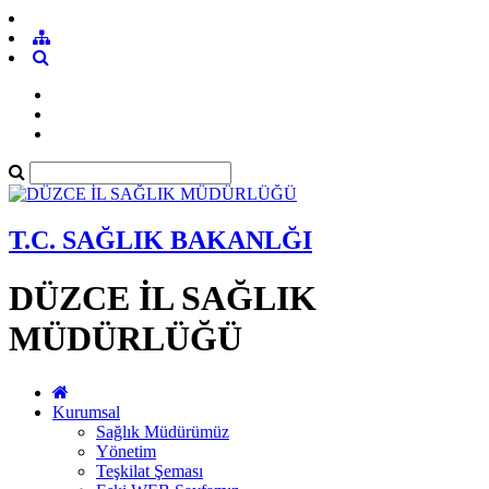
T.C. SAĞLIK BAKANLĞI
DÜZCE İL SAĞLIK
MÜDÜRLÜĞÜ
Kurumsal
Sağlık Müdürümüz
Yönetim
Teşkilat Şeması