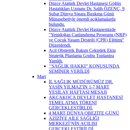
Düzce Atatürk Devlet Hastanesi Göğüs
Hastalıkları Uzmanı Dr. Salih ÖZENÇ, 9
Şubat Dünya Sigara Bırakma Günü
Münasebetiyle önemli açıklamalarda
bulundu.
Düzce Atatürk Devlet Hastanemizde
"Yenidoğan Canlandırma Programı (NRP)
ve Çocuk Yaşam Desteği (CPR) Eğitimi"
Düzenlendi.
Acil Obstetrik Bakım Çekirdek Ekip
Stratejik Planlama Grubu Toplantısı
Yapıldı.
‘’SAĞLIK HAKKI’’ KONUSUNDA
SEMİNER VERİLDİ
Mart
İL SAĞLIK MÜDÜRÜMÜZ DR.
YASİN YILMAZ'IN 1-7 MART
YEŞİLAY HAFTASI MESAJI
AKÇAKOCA DEVLET HASTANESİ
TEMEL ATMA TÖRENİ
GERÇEKLEŞTİRLDİ.
4 MART DÜNYA OBEZİTE GÜNÜ
AZİZİYE AİLE SAĞLIĞI
MERKEZİ’NİN AÇILIŞI
GERÇEKLEŞTİRİLDİ.