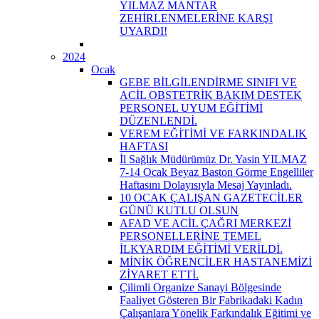
YILMAZ MANTAR
ZEHİRLENMELERİNE KARŞI
UYARDI!
2024
Ocak
GEBE BİLGİLENDİRME SINIFI VE
ACİL OBSTETRİK BAKIM DESTEK
PERSONEL UYUM EĞİTİMİ
DÜZENLENDİ.
VEREM EĞİTİMİ VE FARKINDALIK
HAFTASI
İl Sağlık Müdürümüz Dr. Yasin YILMAZ
7-14 Ocak Beyaz Baston Görme Engelliler
Haftasını Dolayısıyla Mesaj Yayınladı.
10 OCAK ÇALIŞAN GAZETECİLER
GÜNÜ KUTLU OLSUN
AFAD VE ACİL ÇAĞRI MERKEZİ
PERSONELLERİNE TEMEL
İLKYARDIM EĞİTİMİ VERİLDİ.
MİNİK ÖĞRENCİLER HASTANEMİZİ
ZİYARET ETTİ.
Çilimli Organize Sanayi Bölgesinde
Faaliyet Gösteren Bir Fabrikadaki Kadın
Çalışanlara Yönelik Farkındalık Eğitimi ve