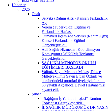
Eski WEB Sayfamız
Haberler
2026
Ocak
Serviks (Rahim Ağzı) Kanseri Farkındalık
Ayı
Verem (Tüberküloz) Eğitimi ve
Farkındalık Haftası
Cumayeri İlçemizde Serviks (Rahim Ağzı)
Kanseri Farkındalık Eğitimi
Gerçekleştirildi. ​
Acil Sağlık Hizmetleri Koordinasyon
Komisyonu (ASKOM) Toplantısı
Gerçekleştirildi. ​
SAĞLIKLI MENOPOZ OKULU
EĞİTİMLERİ BAŞLADI
Valimiz Sayın Mehmet Makas, Düzce
Milletvekilimiz Sayın Ercan Öztürk ve
beraberindeki protokol üyeleriyle birlikte
50 yataklı Akçakoca Devlet Hastanemizi
ziyaret etti.
Şubat
‘‘Sağlığım İş Yerinde Projesi’’ Tanıtım
Toplantısı Gerçekleştirildi" ​
İL SAĞLIK MÜDÜRÜMÜZ DR.YASİN