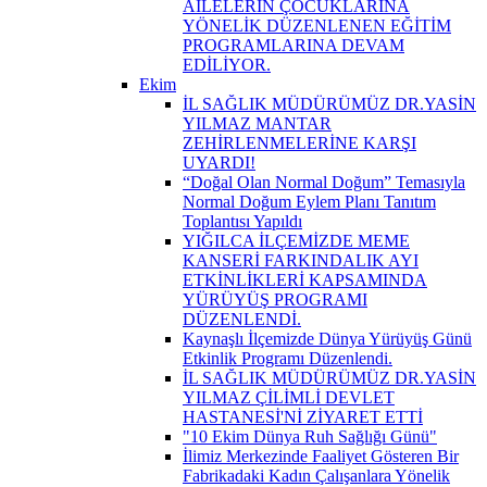
AİLELERİN ÇOCUKLARINA
YÖNELİK DÜZENLENEN EĞİTİM
PROGRAMLARINA DEVAM
EDİLİYOR.
Ekim
İL SAĞLIK MÜDÜRÜMÜZ DR.YASİN
YILMAZ MANTAR
ZEHİRLENMELERİNE KARŞI
UYARDI!
“Doğal Olan Normal Doğum” Temasıyla
Normal Doğum Eylem Planı Tanıtım
Toplantısı Yapıldı
YIĞILCA İLÇEMİZDE MEME
KANSERİ FARKINDALIK AYI
ETKİNLİKLERİ KAPSAMINDA
YÜRÜYÜŞ PROGRAMI
DÜZENLENDİ.
Kaynaşlı İlçemizde Dünya Yürüyüş Günü
Etkinlik Programı Düzenlendi.
İL SAĞLIK MÜDÜRÜMÜZ DR.YASİN
YILMAZ ÇİLİMLİ DEVLET
HASTANESİ'Nİ ZİYARET ETTİ
"10 Ekim Dünya Ruh Sağlığı Günü"
İlimiz Merkezinde Faaliyet Gösteren Bir
Fabrikadaki Kadın Çalışanlara Yönelik