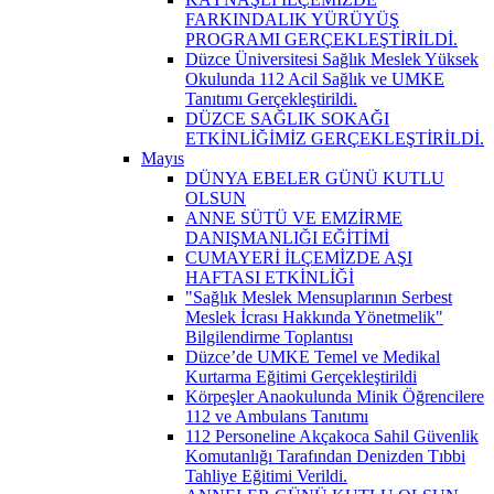
FARKINDALIK YÜRÜYÜŞ
PROGRAMI GERÇEKLEŞTİRİLDİ.
Düzce Üniversitesi Sağlık Meslek Yüksek
Okulunda 112 Acil Sağlık ve UMKE
Tanıtımı Gerçekleştirildi.
DÜZCE SAĞLIK SOKAĞI
ETKİNLİĞİMİZ GERÇEKLEŞTİRİLDİ.
Mayıs
DÜNYA EBELER GÜNÜ KUTLU
OLSUN
ANNE SÜTÜ VE EMZİRME
DANIŞMANLIĞI EĞİTİMİ
CUMAYERİ İLÇEMİZDE AŞI
HAFTASI ETKİNLİĞİ
"Sağlık Meslek Mensuplarının Serbest
Meslek İcrası Hakkında Yönetmelik"
Bilgilendirme Toplantısı
Düzce’de UMKE Temel ve Medikal
Kurtarma Eğitimi Gerçekleştirildi
Körpeşler Anaokulunda Minik Öğrencilere
112 ve Ambulans Tanıtımı
112 Personeline Akçakoca Sahil Güvenlik
Komutanlığı Tarafından Denizden Tıbbi
Tahliye Eğitimi Verildi.