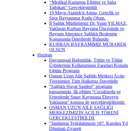
‘‘Medikal Kurtarma Eğitimi ve Saha
Tatbikatı’’ Gerçekleştirildi ​
19 Mayıs Atatürk'ü Anma, Gençlik ve
Spor Bayramınız Kutlu Olsun.
İl Sağlık Müdürümüz Dr. Yasin YILMAZ,
Yaklaşan Kurban Bayramı Öncesinde ve
Bayram Süresince Sağlıklı Beslenme
Konusunda Önerilerde Bulundu
KURBAN BAYRAMIMIZ MÜBAREK
OLSUN
Haziran
Davranışsal Bağımlılık, Tütün ve Tütün
Ürünlerinin Kullanımının Zararları Konulu
Eğitim Programı
Osman Uzun Aile Sağlığı Merkezi Açılış
Törenimize Tüm Halkımız Davetlidir
“Sağlıklı Hayat Saatleri” programı
kapsamında, ilk eğitim “Çocuklarda ve
Ergenlerde Sınav Kaygısına Ebeveyn
Yaklaşımı” konusu ile gerçekleştirilmiştir.
OSMAN UZUN AİLE SAĞLIĞI
MERKEZİMİZİN AÇILIŞ TÖRENİ
GERÇEKLEŞTİRİLDİ.
“Jandarma Teşkilatımızın 187. Kuruluş Yıl
Dönümü Ziyareti