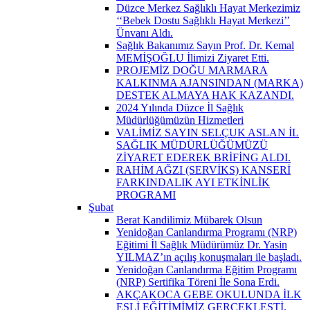
Düzce Merkez Sağlıklı Hayat Merkezimiz
‘‘Bebek Dostu Sağlıklı Hayat Merkezi’’
Ünvanı Aldı.
Sağlık Bakanımız Sayın Prof. Dr. Kemal
MEMİŞOĞLU İlimizi Ziyaret Etti.
PROJEMİZ DOĞU MARMARA
KALKINMA AJANSINDAN (MARKA)
DESTEK ALMAYA HAK KAZANDI.
2024 Yılında Düzce İl Sağlık
Müdürlüğümüzün Hizmetleri
VALİMİZ SAYIN SELÇUK ASLAN İL
SAĞLIK MÜDÜRLÜĞÜMÜZÜ
ZİYARET EDEREK BRİFİNG ALDI.
RAHİM AĞZI (SERVİKS) KANSERİ
FARKINDALIK AYI ETKİNLİK
PROGRAMI
Şubat
Berat Kandilimiz Mübarek Olsun
Yenidoğan Canlandırma Programı (NRP)
Eğitimi İl Sağlık Müdürümüz Dr. Yasin
YILMAZ’ın açılış konuşmaları ile başladı.
Yenidoğan Canlandırma Eğitim Programı
(NRP) Sertifika Töreni İle Sona Erdi.
AKÇAKOCA GEBE OKULUNDA İLK
EŞLİ EĞİTİMİMİZ GERÇEKLEŞTİ.