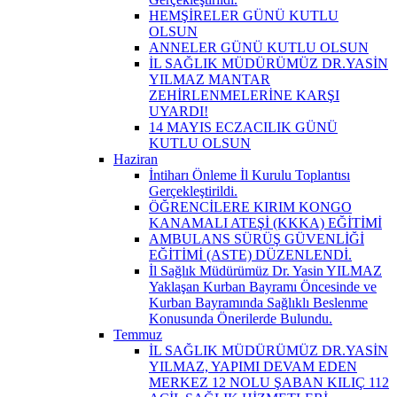
HEMŞİRELER GÜNÜ KUTLU
OLSUN
ANNELER GÜNÜ KUTLU OLSUN
İL SAĞLIK MÜDÜRÜMÜZ DR.YASİN
YILMAZ MANTAR
ZEHİRLENMELERİNE KARŞI
UYARDI!
14 MAYIS ECZACILIK GÜNÜ
KUTLU OLSUN
Haziran
İntiharı Önleme İl Kurulu Toplantısı
Gerçekleştirildi.
ÖĞRENCİLERE KIRIM KONGO
KANAMALI ATEŞİ (KKKA) EĞİTİMİ
AMBULANS SÜRÜŞ GÜVENLİĞİ
EĞİTİMİ (ASTE) DÜZENLENDİ.
İl Sağlık Müdürümüz Dr. Yasin YILMAZ
Yaklaşan Kurban Bayramı Öncesinde ve
Kurban Bayramında Sağlıklı Beslenme
Konusunda Önerilerde Bulundu.
Temmuz
İL SAĞLIK MÜDÜRÜMÜZ DR.YASİN
YILMAZ, YAPIMI DEVAM EDEN
MERKEZ 12 NOLU ŞABAN KILIÇ 112