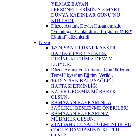
YILMAZ BAYAN
PERSONELLERİMİZİN 8 MART
DÜNYA KADINLAR GÜNÜ’NÜ
KUTLADI.
Düzce Atatürk Devlet Hastanemizde
"Yenidoğan Canlandırma Programı (NRP)
Eğitimi" düzenlendi.
Nisan
1-7 NİSAN ULUSAL KANSER
HAFTASI FARKINDALIK
ETKİNLİKLERİMİZ DEVAM
EDİYOR.
Düzce Arama ve Kurtarma Gönüllülerine
Temel İlkyardım Eğitimi Verildi.
10-16 NİSAN KALP SAĞLIĞI
HAFTASI ETKİNLİĞİ
KADİR GECEMİZ MÜBAREK
OLSUN.
RAMAZAN BAYRAMINDA
SAĞLIKLI BESLENME ÖNERİLERİ
RAMAZAN BAYRAMINIZ
MÜBAREK OLSUN.
23 NİSAN ULUSAL EGEMENLİK VE
ÇOCUK BAYRAMINIZ KUTLU
OLSUN.