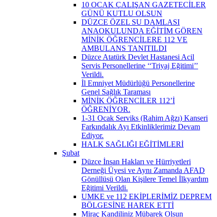
10 OCAK ÇALIŞAN GAZETECİLER
GÜNÜ KUTLU OLSUN
DÜZCE ÖZEL SU DAMLASI
ANAOKULUNDA EĞİTİM GÖREN
MİNİK ÖĞRENCİLERE 112 VE
AMBULANS TANITILDI
Düzce Atatürk Devlet Hastanesi Acil
Servis Personellerine ‘‘Triyaj Eğitimi’’
Verildi.
İl Emniyet Müdürlüğü Personellerine
Genel Sağlık Taraması
MİNİK ÖĞRENCİLER 112’İ
ÖĞRENİYOR.
1-31 Ocak Serviks (Rahim Ağzı) Kanseri
Farkındalık Ayı Etkinliklerimiz Devam
Ediyor.
HALK SAĞLIĞI EĞİTİMLERİ
Şubat
Düzce İnsan Hakları ve Hürriyetleri
Derneği Üyesi ve Aynı Zamanda AFAD
Gönüllüsü Olan Kişilere Temel İlkyardım
Eğitimi Verildi.
UMKE ve 112 EKİPLERİMİZ DEPREM
BÖLGESİNE HAREK ETTİ
Miraç Kandiliniz Mübarek Olsun