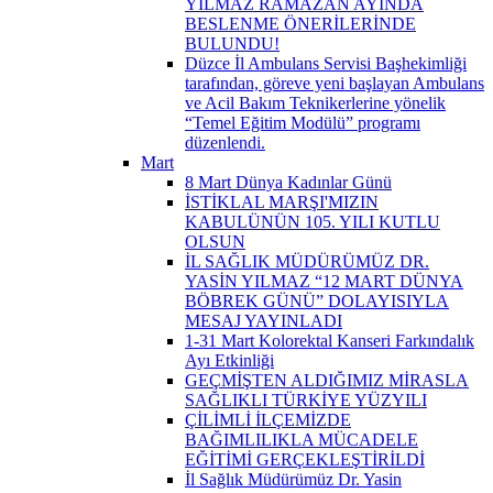
YILMAZ RAMAZAN AYINDA
BESLENME ÖNERİLERİNDE
BULUNDU!
Düzce İl Ambulans Servisi Başhekimliği
tarafından, göreve yeni başlayan Ambulans
ve Acil Bakım Teknikerlerine yönelik
“Temel Eğitim Modülü” programı
düzenlendi.
Mart
8 Mart Dünya Kadınlar Günü
İSTİKLAL MARŞI'MIZIN
KABULÜNÜN 105. YILI KUTLU
OLSUN
İL SAĞLIK MÜDÜRÜMÜZ DR.
YASİN YILMAZ “12 MART DÜNYA
BÖBREK GÜNÜ” DOLAYISIYLA
MESAJ YAYINLADI
1-31 Mart Kolorektal Kanseri Farkındalık
Ayı Etkinliği
GEÇMİŞTEN ALDIĞIMIZ MİRASLA
SAĞLIKLI TÜRKİYE YÜZYILI
ÇİLİMLİ İLÇEMİZDE
BAĞIMLILIKLA MÜCADELE
EĞİTİMİ GERÇEKLEŞTİRİLDİ
İl Sağlık Müdürümüz Dr. Yasin