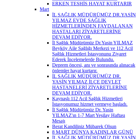
ERKEN TEŞHİS HAYAT KURTARIR
Mart
İL SAĞLIK MÜDÜRÜMÜZ DR.YASİN
YILMAZ EVDE SAĞLIK
HİZMETLERİNDEN FAYDALANAN
HASTALARI ZİYARETLERİNE
DEVAM EDİYOR.
İl Sağlık Müdürümüz Dr.Yasin YILMAZ
Beyköy Aile Sağlığı Merkezi ve 112 Acil
Sağlık Hizmetleri İstasyonunu Ziyaret
Ederek İncelemelerde Bulundu.
Deprem öncesi, anı ve sonrasında alınacak
önlemler hayat kurtarır.
İL SAĞLIK MÜDÜRÜMÜZ DR.
YASİN YILMAZ İLÇE DEVLET
HASTANELERİ ZİYARETLERİNE
DEVAM EDİYOR.
Kaynaşlı 112 Acil Sağlık Hizmetleri
İstasyonumuz hizmet vermeye başladı.
İl Sağlık Müdürümüz Dr. Yasin
YILMAZ'ın 1-7 Mart Yeşilay Haftası
Mesajı
Berat Kandiliniz Mübarek Olsun
8 MART DÜNYA KADINLAR GÜNÜ
İL SAĞLIK MÜDÜRÜMÜZ DR.YASİN