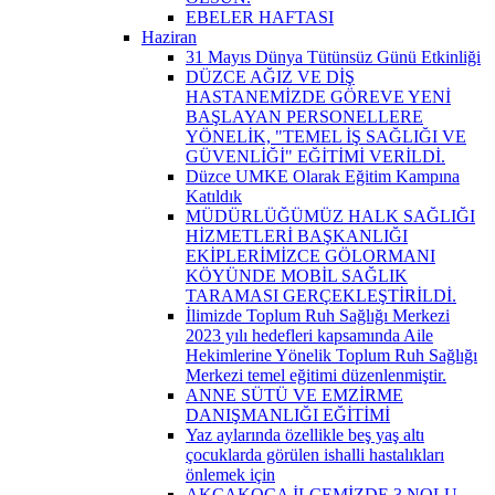
EBELER HAFTASI
Haziran
31 Mayıs Dünya Tütünsüz Günü Etkinliği
DÜZCE AĞIZ VE DİŞ
HASTANEMİZDE GÖREVE YENİ
BAŞLAYAN PERSONELLERE
YÖNELİK, "TEMEL İŞ SAĞLIĞI VE
GÜVENLİĞİ" EĞİTİMİ VERİLDİ.
Düzce UMKE Olarak Eğitim Kampına
Katıldık
MÜDÜRLÜĞÜMÜZ HALK SAĞLIĞI
HİZMETLERİ BAŞKANLIĞI
EKİPLERİMİZCE GÖLORMANI
KÖYÜNDE MOBİL SAĞLIK
TARAMASI GERÇEKLEŞTİRİLDİ.
İlimizde Toplum Ruh Sağlığı Merkezi
2023 yılı hedefleri kapsamında Aile
Hekimlerine Yönelik Toplum Ruh Sağlığı
Merkezi temel eğitimi düzenlenmiştir.
ANNE SÜTÜ VE EMZİRME
DANIŞMANLIĞI EĞİTİMİ
Yaz aylarında özellikle beş yaş altı
çocuklarda görülen ishalli hastalıkları
önlemek için
AKÇAKOCA İLÇEMİZDE 3 NOLU