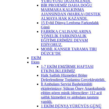
YÜRÜYÜŞÜ DÜZENLENDİ. ​
BİR PROJEMİZ DAHA DOĞU
MARMARA KALKINMA
AJANSINDAN (MARKA) DESTEK
ALMAYA HAK KAZANDI. ​
15 Eylül Dünya Lenfoma Farkındalık
Günü
FABRİKA ÇALIŞANLARINA
YÖNELİK FARKINDALIK
EĞİTİMLERİMİZE DEVAM
EDİYORUZ.
MOBİL KANSER TARAMA TIRI
DÜZCE’DE
EKİM
Ekim
1-7 EKİM EMZİRME HAFTASI
ETKİNLİKLERİMİZ
Halk Sağlığı Hizmetleri Bölge
Değerlendirme Toplantısı Gerçekleştirildi. ​
İl Ambulans Servisi Başhekimliği
ekiplerimizce; Şükran Öney Anaokulunda
eğitim gören minik öğrencilere; 112 acil
sağlık hizmetleri ve ambulans tanıtımı
yapıldı.
1 EKİM DÜNYA YÜRÜYÜŞ GÜNÜ