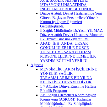
ACİL SAĞLIK HİZMETLERİ
İSTASYONU İNŞAATINDA
İNCELEMELERDE BULUNDU.
Düzce Atatürk Devlet Hastanesinde Yeni
Göreve Başlayan Personellere Yönelik
Kurum İçi Uyum Eğitimleri
Gerçekleştirildi.
İl Sağlık Müdürümüz Dr.Yasin YILMAZ,
Düzce Atatürk Devlet Hastanesi Muncurlu
Ek Hizmet Binasını Ziyaret Etti.
AFAD, İHH, ANDA, UKSAR
GÖNÜLLÜLERİ İLE DÜZCE
TİCARET VE SANAYİ ODASI
PERSONELLERİ’NE TEMEL İLK
YARDIM EĞİTİMİ VERİLDİ.
Ağustos
MEVSİMLİK TARIM İŞÇİLERİNE
YÖNELİK SAĞLIK
TARAMALARIMIZ BU YILDA
KESİNTİSİZ DEVAM EDİYOR.
1-7 Ağustos Dünya Emzirme Haftası
Etkinlik Programı
Acil Sağlık Hizmetleri Koordinasyon
Komisyonu (ASKOM) Toplantısı
Müdürlüğümüzün Ev Sahipliğinde