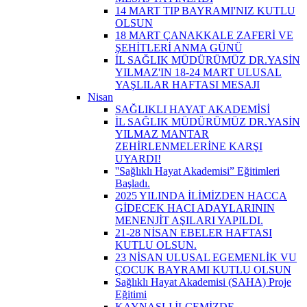
14 MART TIP BAYRAMI'NIZ KUTLU
OLSUN
18 MART ÇANAKKALE ZAFERİ VE
ŞEHİTLERİ ANMA GÜNÜ
İL SAĞLIK MÜDÜRÜMÜZ DR.YASİN
YILMAZ'IN 18-24 MART ULUSAL
YAŞLILAR HAFTASI MESAJI
Nisan
SAĞLIKLI HAYAT AKADEMİSİ
İL SAĞLIK MÜDÜRÜMÜZ DR.YASİN
YILMAZ MANTAR
ZEHİRLENMELERİNE KARŞI
UYARDI!
''Sağlıklı Hayat Akademisi” Eğitimleri
Başladı.
2025 YILINDA İLİMİZDEN HACCA
GİDECEK HACI ADAYLARININ
MENENJİT AŞILARI YAPILDI.
21-28 NİSAN EBELER HAFTASI
KUTLU OLSUN.
23 NİSAN ULUSAL EGEMENLİK VU
ÇOCUK BAYRAMI KUTLU OLSUN
Sağlıklı Hayat Akademisi (SAHA) Proje
Eğitimi
KAYNAŞLI İLÇEMİZDE