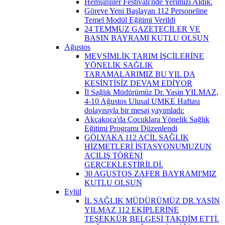
Hemşinliler Festivali'nde Yerimizi Aldık.
Göreve Yeni Başlayan 112 Personeline
Temel Modül Eğitimi Verildi
24 TEMMUZ GAZETECİLER VE
BASIN BAYRAMI KUTLU OLSUN
Ağustos
MEVSİMLİK TARIM İŞÇİLERİNE
YÖNELİK SAĞLIK
TARAMALARIMIZ BU YIL DA
KESİNTİSİZ DEVAM EDİYOR
İl Sağlık Müdürümüz Dr. Yasin YILMAZ,
4-10 Ağustos Ulusal UMKE Haftası
dolayısıyla bir mesaj yayımladı:
Akçakoca'da Çocuklara Yönelik Sağlık
Eğitimi Programı Düzenlendi
GÖLYAKA 112 ACİL SAĞLIK
HİZMETLERİ İSTASYONUMUZUN
AÇILIŞ TÖRENİ
GERÇEKLEŞTİRİLDİ.
30 AGUSTOS ZAFER BAYRAMI'MIZ
KUTLU OLSUN
Eylül
İL SAĞLIK MÜDÜRÜMÜZ DR.YASİN
YILMAZ 112 EKİPLERİNE
TEŞEKKÜR BELGESİ TAKDİM ETTİ.