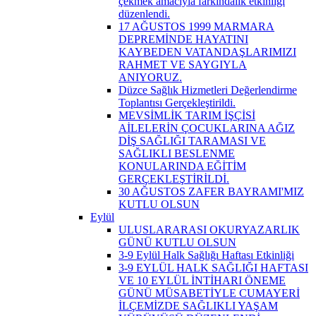
çekmek amacıyla farkındalık etkinliği
düzenlendi.
17 AĞUSTOS 1999 MARMARA
DEPREMİNDE HAYATINI
KAYBEDEN VATANDAŞLARIMIZI
RAHMET VE SAYGIYLA
ANIYORUZ.
Düzce Sağlık Hizmetleri Değerlendirme
Toplantısı Gerçekleştirildi.
MEVSİMLİK TARIM İŞÇİSİ
AİLELERİN ÇOCUKLARINA AĞIZ
DİŞ SAĞLIĞI TARAMASI VE
SAĞLIKLI BESLENME
KONULARINDA EĞİTİM
GERÇEKLEŞTİRİLDİ.
30 AĞUSTOS ZAFER BAYRAMI'MIZ
KUTLU OLSUN
Eylül
ULUSLARARASI OKURYAZARLIK
GÜNÜ KUTLU OLSUN
3-9 Eylül Halk Sağlığı Haftası Etkinliği
3-9 EYLÜL HALK SAĞLIĞI HAFTASI
VE 10 EYLÜL İNTİHARI ÖNEME
GÜNÜ MÜSABETİYLE CUMAYERİ
İLÇEMİZDE SAĞLIKLI YAŞAM