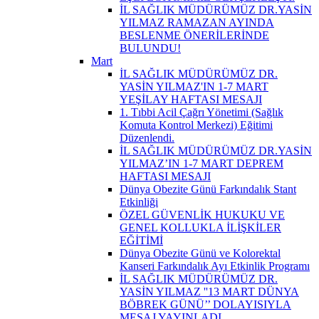
İL SAĞLIK MÜDÜRÜMÜZ DR.YASİN
YILMAZ RAMAZAN AYINDA
BESLENME ÖNERİLERİNDE
BULUNDU!
Mart
İL SAĞLIK MÜDÜRÜMÜZ DR.
YASİN YILMAZ'IN 1-7 MART
YEŞİLAY HAFTASI MESAJI
1. Tıbbi Acil Çağrı Yönetimi (Sağlık
Komuta Kontrol Merkezi) Eğitimi
Düzenlendi.
İL SAĞLIK MÜDÜRÜMÜZ DR.YASİN
YILMAZ’IN 1-7 MART DEPREM
HAFTASI MESAJI
Dünya Obezite Günü Farkındalık Stant
Etkinliği
ÖZEL GÜVENLİK HUKUKU VE
GENEL KOLLUKLA İLİŞKİLER
EĞİTİMİ
Dünya Obezite Günü ve Kolorektal
Kanseri Farkındalık Ayı Etkinlik Programı
İL SAĞLIK MÜDÜRÜMÜZ DR.
YASİN YILMAZ ''13 MART DÜNYA
BÖBREK GÜNÜ’’ DOLAYISIYLA
MESAJ YAYINLADI