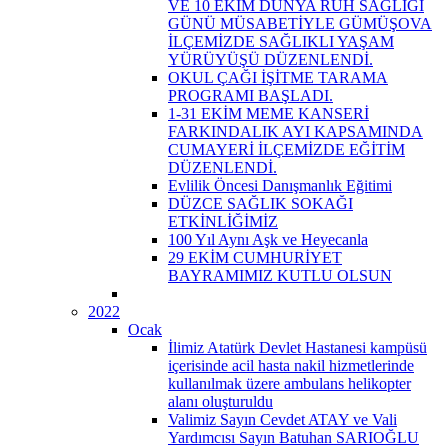
VE 10 EKİM DÜNYA RUH SAĞLIĞI
GÜNÜ MÜSABETİYLE GÜMÜŞOVA
İLÇEMİZDE SAĞLIKLI YAŞAM
YÜRÜYÜŞÜ DÜZENLENDİ.
OKUL ÇAĞI İŞİTME TARAMA
PROGRAMI BAŞLADI.
1-31 EKİM MEME KANSERİ
FARKINDALIK AYI KAPSAMINDA
CUMAYERİ İLÇEMİZDE EĞİTİM
DÜZENLENDİ.
Evlilik Öncesi Danışmanlık Eğitimi
DÜZCE SAĞLIK SOKAĞI
ETKİNLİĞİMİZ
100 Yıl Aynı Aşk ve Heyecanla
29 EKİM CUMHURİYET
BAYRAMIMIZ KUTLU OLSUN
2022
Ocak
İlimiz Atatürk Devlet Hastanesi kampüsü
içerisinde acil hasta nakil hizmetlerinde
kullanılmak üzere ambulans helikopter
alanı oluşturuldu
Valimiz Sayın Cevdet ATAY ve Vali
Yardımcısı Sayın Batuhan SARIOĞLU