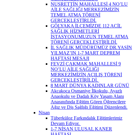
NUSRETTİN MAHALLESİ 4 NO’LU
AİLE SAĞLIĞI MERKEZİMİZİN
TEMEL ATMA TÖRENİ
GERÇEKLEŞTİRLDİ.
GÖLYAKA İLÇEMİZDE 112 ACİL
SAĞLIK HİZMETLERİ
İSTASYONUMUZUN TEMEL ATMA
TÖRENİ GERÇEKLEŞTİRİLDİ.
İL SAĞLIK MÜDÜRÜMÜZ DR.YASİN
YILMAZ’IN 1-7 MART DEPREM
HAFTASI MESAJI
FEVZİ ÇAKMAK MAHALLESİ 9
NO’LU AİLE SAĞLIĞI
MERKEZİMİZİN AÇILIŞ TÖRENİ
GERÇEKLEŞTİRİLDİ. ​
8 MART DÜNYA KADINLAR GÜNÜ
Akçakoca Osmaniye İlkokulu, Ayazlı
Anaokulu ve Dadalı Köy Yaşam Alanı
Anasınıfında Eğitim Gören Öğrencilere
Ağız ve Diş Sağlığı Eğitimi Düzenlendi.
Nisan
Tüberküloz Farkındalık Eğitimlerimiz
Devam Ediyor. ​
1-7 NİSAN ULUSAL KANER
HAFTASI