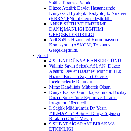
Sağlık Taraması Yapıldı.
Düzce Atatürk Devlet Hastanesinde
Kimyasal, Biyolojik, Radyolojik, Nükleer
(KBRN) Eğitimi Gerçekleştirildi. ​
ANNE SÜTÜ VE EMZİRME
DANIŞMANLIĞI EĞİTİMİ
GERÇEKLEŞTİRİLDİ
Acil Sağlık Hizmetleri Koordinasyon
Komisyonu (ASKOM) Toplantısı
Gerçekleştirildi.
Şubat
4 ŞUBAT DÜNYA KANSER GÜNÜ
Valimiz Sayın Selçuk ASLAN, Düzce
Atatürk Devlet Hastanesi Muncurlu Ek
Hizmet Binasını Ziyaret Ederek
İncelemelerde Bulundu.
Miraç Kandiliniz Mübarek Olsun
Dünya Kanser Günü kapsamında, Kızılay
Düzce Şubesi’nde Eğitim ve Tarama
Programı Düzenledi
İl Sağlık Müdürümüz Dr. Yasin
YILMAZ'ın ‘‘9 Şubat Dünya Sigarayı
Bırakma Günü'' Mesajı
9 ŞUBAT SİGARAYI BIRAKMA
ETKİNLİĞİ