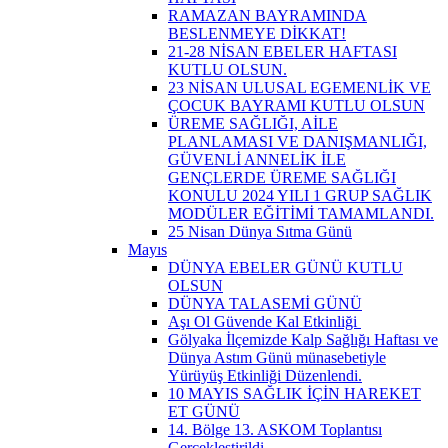
RAMAZAN BAYRAMINDA
BESLENMEYE DİKKAT!
21-28 NİSAN EBELER HAFTASI
KUTLU OLSUN.
23 NİSAN ULUSAL EGEMENLİK VE
ÇOCUK BAYRAMI KUTLU OLSUN
ÜREME SAĞLIĞI, AİLE
PLANLAMASI VE DANIŞMANLIĞI,
GÜVENLİ ANNELİK İLE
GENÇLERDE ÜREME SAĞLIĞI
KONULU 2024 YILI 1 GRUP SAĞLIK
MODÜLER EĞİTİMİ TAMAMLANDI.
25 Nisan Dünya Sıtma Günü
Mayıs
DÜNYA EBELER GÜNÜ KUTLU
OLSUN
DÜNYA TALASEMİ GÜNÜ
Aşı Ol Güvende Kal Etkinliği ​
Gölyaka İlçemizde Kalp Sağlığı Haftası ve
Dünya Astım Günü münasebetiyle
Yürüyüş Etkinliği Düzenlendi.
10 MAYIS SAĞLIK İÇİN HAREKET
ET GÜNÜ
14. Bölge 13. ASKOM Toplantısı
Gerçekleştirildi.