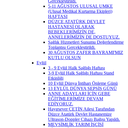
Gerçekleştirildi.
5-11 AĞUSTOS ULUSAL UMKE
(Ulusal Medikal Kurtarma Ekipleri)
HAFTASI
DÜZCE ATATÜRK DEVLET
HASTANESİ OLARAK
BEBEKLERİMİZİN DE,
ANNELERİMİZİN DE DOSTUYUZ.
Sağlık Hizmetleri Sunumu Değerlendirme
Toplantısı Gerçekleştirildi.
30 AĞUSTOS ZAFER BAYRAMI'MIZ
KUTLU OLSUN
Eylül
3 - 9 Eylül Halk Sağlığı Haftası
3-9 Eylül Halk Sağlığı Haftası Stand
Etkinliği
10 Eylül Dünya İntiharı Önleme Günü
13 EYLÜL DÜNYA SEPSİS GÜNÜ
ANNE ADAYLARI İÇİN GEBE
EĞİTİMLERİMİZE DEVAM
EDİYORUZ.
Hayırsever ÇETİN Ailesi Tarafından
Düzce Atatürk Devlet Hastanemize
Ultrason-Doppler Cihazı Bağışı Yapıldı.
MEVSİMLİK TARIM İŞÇİSİ