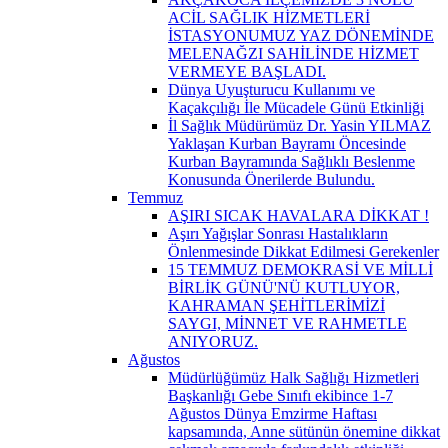
ACİL SAĞLIK HİZMETLERİ
İSTASYONUMUZ YAZ DÖNEMİNDE
MELENAĞZI SAHİLİNDE HİZMET
VERMEYE BAŞLADI.
Dünya Uyuşturucu Kullanımı ve
Kaçakçılığı İle Mücadele Günü Etkinliği
İl Sağlık Müdürümüz Dr. Yasin YILMAZ
Yaklaşan Kurban Bayramı Öncesinde
Kurban Bayramında Sağlıklı Beslenme
Konusunda Önerilerde Bulundu.
Temmuz
AŞIRI SICAK HAVALARA DİKKAT !
Aşırı Yağışlar Sonrası Hastalıkların
Önlenmesinde Dikkat Edilmesi Gerekenler
15 TEMMUZ DEMOKRASİ VE MİLLİ
BİRLİK GÜNÜ'NÜ KUTLUYOR,
KAHRAMAN ŞEHİTLERİMİZİ
SAYGI, MİNNET VE RAHMETLE
ANIYORUZ.
Ağustos
Müdürlüğümüz Halk Sağlığı Hizmetleri
Başkanlığı Gebe Sınıfı ekibince 1-7
Ağustos Dünya Emzirme Haftası
kapsamında, Anne sütünün önemine dikkat