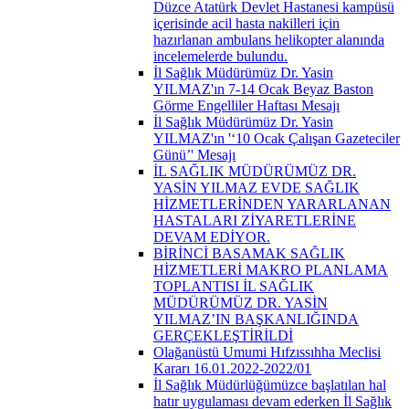
Düzce Atatürk Devlet Hastanesi kampüsü
içerisinde acil hasta nakilleri için
hazırlanan ambulans helikopter alanında
incelemelerde bulundu.
İl Sağlık Müdürümüz Dr. Yasin
YILMAZ'ın 7-14 Ocak Beyaz Baston
Görme Engelliler Haftası Mesajı
İl Sağlık Müdürümüz Dr. Yasin
YILMAZ'ın '‘10 Ocak Çalışan Gazeteciler
Günü’' Mesajı
İL SAĞLIK MÜDÜRÜMÜZ DR.
YASİN YILMAZ EVDE SAĞLIK
HİZMETLERİNDEN YARARLANAN
HASTALARI ZİYARETLERİNE
DEVAM EDİYOR.
BİRİNCİ BASAMAK SAĞLIK
HİZMETLERİ MAKRO PLANLAMA
TOPLANTISI İL SAĞLIK
MÜDÜRÜMÜZ DR. YASİN
YILMAZ’IN BAŞKANLIĞINDA
GERÇEKLEŞTİRİLDİ
Olağanüstü Umumi Hıfzıssıhha Meclisi
Kararı 16.01.2022-2022/01
İl Sağlık Müdürlüğümüzce başlatılan hal
hatır uygulaması devam ederken İl Sağlık