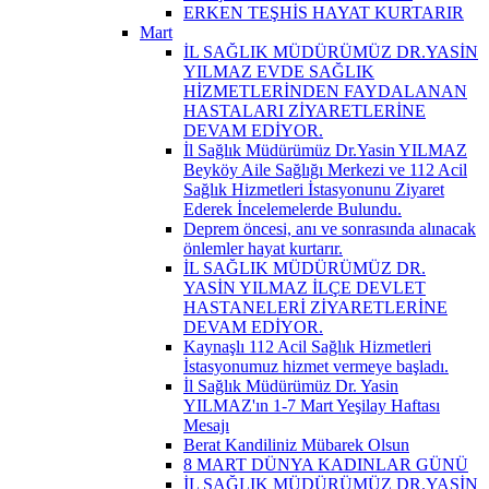
ERKEN TEŞHİS HAYAT KURTARIR
Mart
İL SAĞLIK MÜDÜRÜMÜZ DR.YASİN
YILMAZ EVDE SAĞLIK
HİZMETLERİNDEN FAYDALANAN
HASTALARI ZİYARETLERİNE
DEVAM EDİYOR.
İl Sağlık Müdürümüz Dr.Yasin YILMAZ
Beyköy Aile Sağlığı Merkezi ve 112 Acil
Sağlık Hizmetleri İstasyonunu Ziyaret
Ederek İncelemelerde Bulundu.
Deprem öncesi, anı ve sonrasında alınacak
önlemler hayat kurtarır.
İL SAĞLIK MÜDÜRÜMÜZ DR.
YASİN YILMAZ İLÇE DEVLET
HASTANELERİ ZİYARETLERİNE
DEVAM EDİYOR.
Kaynaşlı 112 Acil Sağlık Hizmetleri
İstasyonumuz hizmet vermeye başladı.
İl Sağlık Müdürümüz Dr. Yasin
YILMAZ'ın 1-7 Mart Yeşilay Haftası
Mesajı
Berat Kandiliniz Mübarek Olsun
8 MART DÜNYA KADINLAR GÜNÜ
İL SAĞLIK MÜDÜRÜMÜZ DR.YASİN