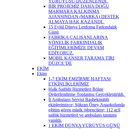
YÜRÜYÜŞÜ DÜZENLENDİ. ​
BİR PROJEMİZ DAHA DOĞU
MARMARA KALKINMA
AJANSINDAN (MARKA) DESTEK
ALMAYA HAK KAZANDI. ​
15 Eylül Dünya Lenfoma Farkındalık
Günü
FABRİKA ÇALIŞANLARINA
YÖNELİK FARKINDALIK
EĞİTİMLERİMİZE DEVAM
EDİYORUZ.
MOBİL KANSER TARAMA TIRI
DÜZCE’DE
EKİM
Ekim
1-7 EKİM EMZİRME HAFTASI
ETKİNLİKLERİMİZ
Halk Sağlığı Hizmetleri Bölge
Değerlendirme Toplantısı Gerçekleştirildi. ​
İl Ambulans Servisi Başhekimliği
ekiplerimizce; Şükran Öney Anaokulunda
eğitim gören minik öğrencilere; 112 acil
sağlık hizmetleri ve ambulans tanıtımı
yapıldı.
1 EKİM DÜNYA YÜRÜYÜŞ GÜNÜ