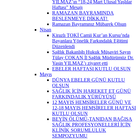
YILMAZ’ın “18-24 Mart Ulusal Yaşlılar
Haftası” Mesajı
RAMAZAN BAYRAMINDA
BESLENMEYE DİKKAT! ​
Ramazan Bayramınız Mübarek Olsun
Nisan
Kirazlı TOKİ Camii Kur’an Kursu’nda
Bayanlara Yönelik Farkındalık Eğitimi
Düzenlendi
Sağlık Bakanlığı Hukuk Müşaviri Sayın
Tülay ÇOKAN İl Sağlık Müdürümüz Dr.
Yasin YILMAZ’ı ziyaret etti
EBELER HAFTASI KUTLU OLSUN
Mayıs
DÜNYA EBELER GÜNÜ KUTLU
OLSUN
SAĞLIK İÇİN HAREKET ET GÜNÜ
FARKINDALIK YÜRÜYÜŞÜ
12 MAYIS HEMŞİRELER GÜNÜ VE
12-18 MAYIS HEMŞİRELER HAFTASI
KUTLU OLSUN
BEYİN ÖLÜMÜ-TANIDAN BAĞIŞA
SAĞLIK PROFESYONELLERİ İÇİN
KLİNİK SORUMLULUK
SEMPOZYUMU