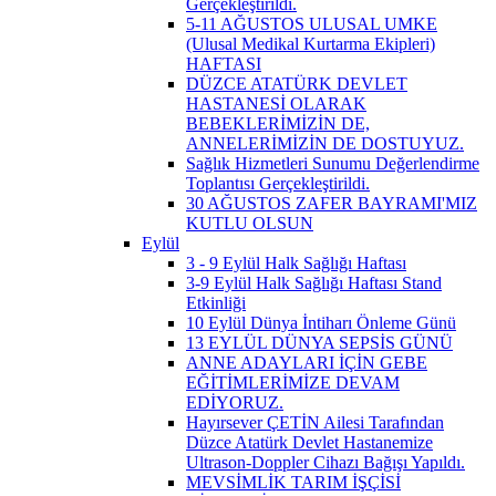
Gerçekleştirildi.
5-11 AĞUSTOS ULUSAL UMKE
(Ulusal Medikal Kurtarma Ekipleri)
HAFTASI
DÜZCE ATATÜRK DEVLET
HASTANESİ OLARAK
BEBEKLERİMİZİN DE,
ANNELERİMİZİN DE DOSTUYUZ.
Sağlık Hizmetleri Sunumu Değerlendirme
Toplantısı Gerçekleştirildi.
30 AĞUSTOS ZAFER BAYRAMI'MIZ
KUTLU OLSUN
Eylül
3 - 9 Eylül Halk Sağlığı Haftası
3-9 Eylül Halk Sağlığı Haftası Stand
Etkinliği
10 Eylül Dünya İntiharı Önleme Günü
13 EYLÜL DÜNYA SEPSİS GÜNÜ
ANNE ADAYLARI İÇİN GEBE
EĞİTİMLERİMİZE DEVAM
EDİYORUZ.
Hayırsever ÇETİN Ailesi Tarafından
Düzce Atatürk Devlet Hastanemize
Ultrason-Doppler Cihazı Bağışı Yapıldı.
MEVSİMLİK TARIM İŞÇİSİ