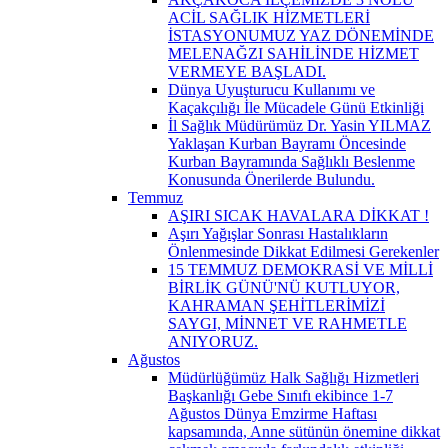
ACİL SAĞLIK HİZMETLERİ
İSTASYONUMUZ YAZ DÖNEMİNDE
MELENAĞZI SAHİLİNDE HİZMET
VERMEYE BAŞLADI.
Dünya Uyuşturucu Kullanımı ve
Kaçakçılığı İle Mücadele Günü Etkinliği
İl Sağlık Müdürümüz Dr. Yasin YILMAZ
Yaklaşan Kurban Bayramı Öncesinde
Kurban Bayramında Sağlıklı Beslenme
Konusunda Önerilerde Bulundu.
Temmuz
AŞIRI SICAK HAVALARA DİKKAT !
Aşırı Yağışlar Sonrası Hastalıkların
Önlenmesinde Dikkat Edilmesi Gerekenler
15 TEMMUZ DEMOKRASİ VE MİLLİ
BİRLİK GÜNÜ'NÜ KUTLUYOR,
KAHRAMAN ŞEHİTLERİMİZİ
SAYGI, MİNNET VE RAHMETLE
ANIYORUZ.
Ağustos
Müdürlüğümüz Halk Sağlığı Hizmetleri
Başkanlığı Gebe Sınıfı ekibince 1-7
Ağustos Dünya Emzirme Haftası
kapsamında, Anne sütünün önemine dikkat