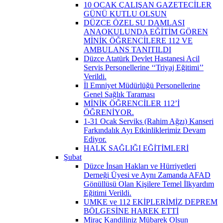
10 OCAK ÇALIŞAN GAZETECİLER
GÜNÜ KUTLU OLSUN
DÜZCE ÖZEL SU DAMLASI
ANAOKULUNDA EĞİTİM GÖREN
MİNİK ÖĞRENCİLERE 112 VE
AMBULANS TANITILDI
Düzce Atatürk Devlet Hastanesi Acil
Servis Personellerine ‘‘Triyaj Eğitimi’’
Verildi.
İl Emniyet Müdürlüğü Personellerine
Genel Sağlık Taraması
MİNİK ÖĞRENCİLER 112’İ
ÖĞRENİYOR.
1-31 Ocak Serviks (Rahim Ağzı) Kanseri
Farkındalık Ayı Etkinliklerimiz Devam
Ediyor.
HALK SAĞLIĞI EĞİTİMLERİ
Şubat
Düzce İnsan Hakları ve Hürriyetleri
Derneği Üyesi ve Aynı Zamanda AFAD
Gönüllüsü Olan Kişilere Temel İlkyardım
Eğitimi Verildi.
UMKE ve 112 EKİPLERİMİZ DEPREM
BÖLGESİNE HAREK ETTİ
Miraç Kandiliniz Mübarek Olsun