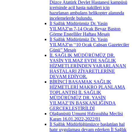
Düzce Atatürk Devlet Hastanesi kampüsü
içerisinde acil hasta nakilleri için
hazırlanan ambulans helikopter alanında
incelemelerde bulundu.
İl Sağlık Müdürümüz Dr. Yasin
YILMAZ'ın 7-14 Ocak Beyaz Baston
Görme Engelliler Haftası Mesajı
İl Sağlık Müdürümüz Dr. Yasin
YILMAZ'ın '‘10 Ocak Çalışan Gazeteciler
Günü’' Mesajı
İL SAĞLIK MÜDÜRÜMÜZ DR.
YASİN YILMAZ EVDE SAĞLIK
HİZMETLERİNDEN YARARLANAN
HASTALARI ZİYARETLERİNE
DEVAM EDİYOR.
BİRİNCİ BASAMAK SAĞLIK
HİZMETLERİ MAKRO PLANLAMA
TOPLANTISI İL SAĞLIK
MÜDÜRÜMÜZ DR. YASİN
YILMAZ’IN BAŞKANLIĞINDA
GERÇEKLEŞTİRİLDİ
Olağanüstü Umumi Hıfzıssıhha Meclisi
Kararı 16.01.2022-2022/01
İl Sağlık Müdürlüğümüzce başlatılan hal
hatır uygulaması devam ederken İl Sağlık