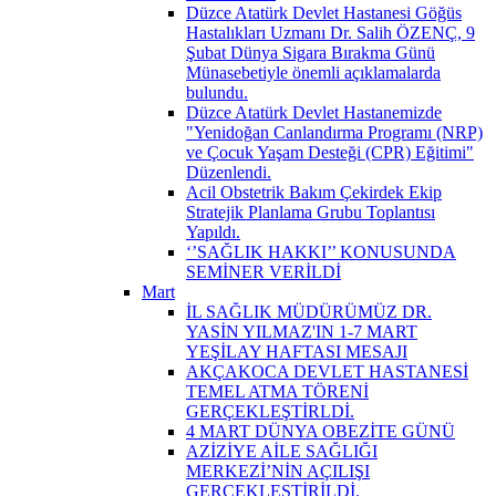
Düzce Atatürk Devlet Hastanesi Göğüs
Hastalıkları Uzmanı Dr. Salih ÖZENÇ, 9
Şubat Dünya Sigara Bırakma Günü
Münasebetiyle önemli açıklamalarda
bulundu.
Düzce Atatürk Devlet Hastanemizde
"Yenidoğan Canlandırma Programı (NRP)
ve Çocuk Yaşam Desteği (CPR) Eğitimi"
Düzenlendi.
Acil Obstetrik Bakım Çekirdek Ekip
Stratejik Planlama Grubu Toplantısı
Yapıldı.
‘’SAĞLIK HAKKI’’ KONUSUNDA
SEMİNER VERİLDİ
Mart
İL SAĞLIK MÜDÜRÜMÜZ DR.
YASİN YILMAZ'IN 1-7 MART
YEŞİLAY HAFTASI MESAJI
AKÇAKOCA DEVLET HASTANESİ
TEMEL ATMA TÖRENİ
GERÇEKLEŞTİRLDİ.
4 MART DÜNYA OBEZİTE GÜNÜ
AZİZİYE AİLE SAĞLIĞI
MERKEZİ’NİN AÇILIŞI
GERÇEKLEŞTİRİLDİ.