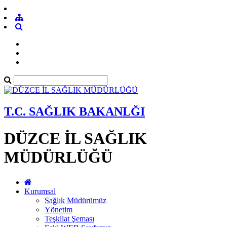
T.C. SAĞLIK BAKANLĞI
DÜZCE İL SAĞLIK
MÜDÜRLÜĞÜ
Kurumsal
Sağlık Müdürümüz
Yönetim
Teşkilat Şeması