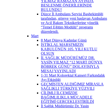
YILMAZ RAMAZAN AYINDA
BESLENME ÖNERİLERİNDE
BULUNDU!
Düzce İl Ambulans Servisi Başhekimliği
tarafından, göreve yeni başlayan Ambulans
ve Acil Bakım Teknikerlerine yönelik
“Temel Eğitim Modülü” programı
düzenlendi.
Mart
8 Mart Dünya Kadınlar Günü
İSTİKLAL MARŞI'MIZIN
KABULÜNÜN 105. YILI KUTLU
OLSUN
İL SAĞLIK MÜDÜRÜMÜZ DR.
YASİN YILMAZ “12 MART DÜNYA
BÖBREK GÜNÜ” DOLAYISIYLA
MESAJ YAYINLADI
1-31 Mart Kolorektal Kanseri Farkındalık
Ayı Etkinliği
GEÇMİŞTEN ALDIĞIMIZ MİRASLA
SAĞLIKLI TÜRKİYE YÜZYILI
ÇİLİMLİ İLÇEMİZDE
BAĞIMLILIKLA MÜCADELE
EĞİTİMİ GERÇEKLEŞTİRİLDİ
İl Sağlık Müdürümüz Dr. Yasin