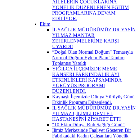
AİLELERİN ÇOCUKLARINA
YÖNELİK DÜZENLENEN EĞİTİM
PROGRAMLARINA DEVAM
EDİLİYOR.
Ekim
İL SAĞLIK MÜDÜRÜMÜZ DR.YASİN
YILMAZ MANTAR
ZEHİRLENMELERİNE KARŞI
UYARDI!
“Doğal Olan Normal Doğum” Temasıyla
Normal Doğum Eylem Planı Tanıtım
Toplantısı Yapıldı
YIĞILCA İLÇEMİZDE MEME
KANSERİ FARKINDALIK AYI
ETKİNLİKLERİ KAPSAMINDA
YÜRÜYÜŞ PROGRAMI
DÜZENLENDİ.
Kaynaşlı İlçemizde Dünya Yürüyüş Günü
Etkinlik Programı Düzenlendi.
İL SAĞLIK MÜDÜRÜMÜZ DR.YASİN
YILMAZ ÇİLİMLİ DEVLET
HASTANESİ'Nİ ZİYARET ETTİ
"10 Ekim Dünya Ruh Sağlığı Günü"
İlimiz Merkezinde Faaliyet Gösteren Bir
Fabrikadaki Kadın Çalışanlara Yönelik