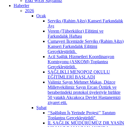
Eski WEB Sayfamız
Haberler
2026
Ocak
Serviks (Rahim Ağzı) Kanseri Farkındalık
Ayı
Verem (Tüberküloz) Eğitimi ve
Farkındalık Haftası
Cumayeri İlçemizde Serviks (Rahim Ağzı)
Kanseri Farkındalık Eğitimi
Gerçekleştirildi. ​
Acil Sağlık Hizmetleri Koordinasyon
Komisyonu (ASKOM) Toplantısı
Gerçekleştirildi. ​
SAĞLIKLI MENOPOZ OKULU
EĞİTİMLERİ BAŞLADI
Valimiz Sayın Mehmet Makas, Düzce
Milletvekilimiz Sayın Ercan Öztürk ve
beraberindeki protokol üyeleriyle birlikte
50 yataklı Akçakoca Devlet Hastanemizi
ziyaret etti.
Şubat
‘‘Sağlığım İş Yerinde Projesi’’ Tanıtım
Toplantısı Gerçekleştirildi" ​
İL SAĞLIK MÜDÜRÜMÜZ DR.YASİN