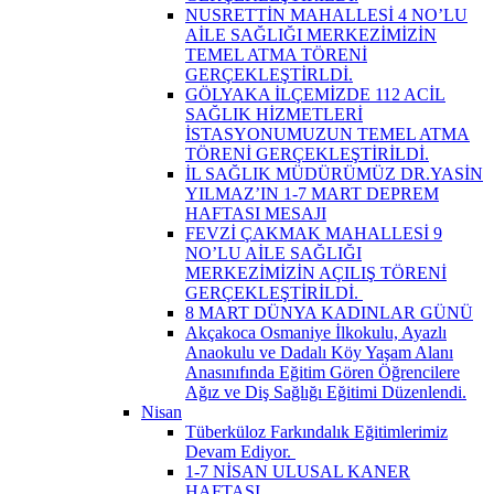
NUSRETTİN MAHALLESİ 4 NO’LU
AİLE SAĞLIĞI MERKEZİMİZİN
TEMEL ATMA TÖRENİ
GERÇEKLEŞTİRLDİ.
GÖLYAKA İLÇEMİZDE 112 ACİL
SAĞLIK HİZMETLERİ
İSTASYONUMUZUN TEMEL ATMA
TÖRENİ GERÇEKLEŞTİRİLDİ.
İL SAĞLIK MÜDÜRÜMÜZ DR.YASİN
YILMAZ’IN 1-7 MART DEPREM
HAFTASI MESAJI
FEVZİ ÇAKMAK MAHALLESİ 9
NO’LU AİLE SAĞLIĞI
MERKEZİMİZİN AÇILIŞ TÖRENİ
GERÇEKLEŞTİRİLDİ. ​
8 MART DÜNYA KADINLAR GÜNÜ
Akçakoca Osmaniye İlkokulu, Ayazlı
Anaokulu ve Dadalı Köy Yaşam Alanı
Anasınıfında Eğitim Gören Öğrencilere
Ağız ve Diş Sağlığı Eğitimi Düzenlendi.
Nisan
Tüberküloz Farkındalık Eğitimlerimiz
Devam Ediyor. ​
1-7 NİSAN ULUSAL KANER
HAFTASI