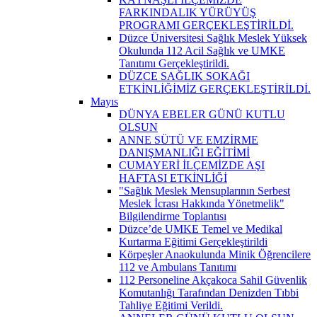
FARKINDALIK YÜRÜYÜŞ
PROGRAMI GERÇEKLEŞTİRİLDİ.
Düzce Üniversitesi Sağlık Meslek Yüksek
Okulunda 112 Acil Sağlık ve UMKE
Tanıtımı Gerçekleştirildi.
DÜZCE SAĞLIK SOKAĞI
ETKİNLİĞİMİZ GERÇEKLEŞTİRİLDİ.
Mayıs
DÜNYA EBELER GÜNÜ KUTLU
OLSUN
ANNE SÜTÜ VE EMZİRME
DANIŞMANLIĞI EĞİTİMİ
CUMAYERİ İLÇEMİZDE AŞI
HAFTASI ETKİNLİĞİ
"Sağlık Meslek Mensuplarının Serbest
Meslek İcrası Hakkında Yönetmelik"
Bilgilendirme Toplantısı
Düzce’de UMKE Temel ve Medikal
Kurtarma Eğitimi Gerçekleştirildi
Körpeşler Anaokulunda Minik Öğrencilere
112 ve Ambulans Tanıtımı
112 Personeline Akçakoca Sahil Güvenlik
Komutanlığı Tarafından Denizden Tıbbi
Tahliye Eğitimi Verildi.