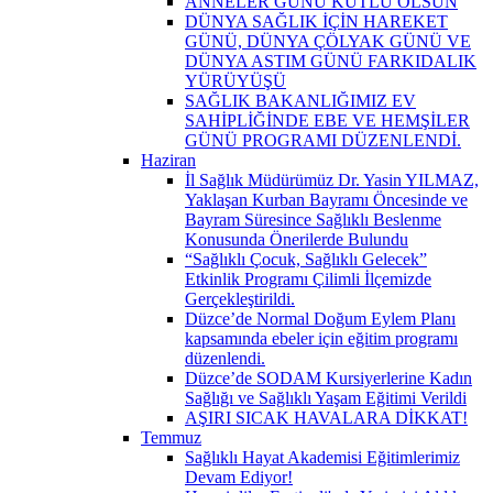
ANNELER GÜNÜ KUTLU OLSUN
DÜNYA SAĞLIK İÇİN HAREKET
GÜNÜ, DÜNYA ÇÖLYAK GÜNÜ VE
DÜNYA ASTIM GÜNÜ FARKIDALIK
YÜRÜYÜŞÜ
SAĞLIK BAKANLIĞIMIZ EV
SAHİPLİĞİNDE EBE VE HEMŞİLER
GÜNÜ PROGRAMI DÜZENLENDİ.
Haziran
İl Sağlık Müdürümüz Dr. Yasin YILMAZ,
Yaklaşan Kurban Bayramı Öncesinde ve
Bayram Süresince Sağlıklı Beslenme
Konusunda Önerilerde Bulundu
“Sağlıklı Çocuk, Sağlıklı Gelecek”
Etkinlik Programı Çilimli İlçemizde
Gerçekleştirildi.
Düzce’de Normal Doğum Eylem Planı
kapsamında ebeler için eğitim programı
düzenlendi.
Düzce’de SODAM Kursiyerlerine Kadın
Sağlığı ve Sağlıklı Yaşam Eğitimi Verildi
AŞIRI SICAK HAVALARA DİKKAT!
Temmuz
Sağlıklı Hayat Akademisi Eğitimlerimiz
Devam Ediyor!