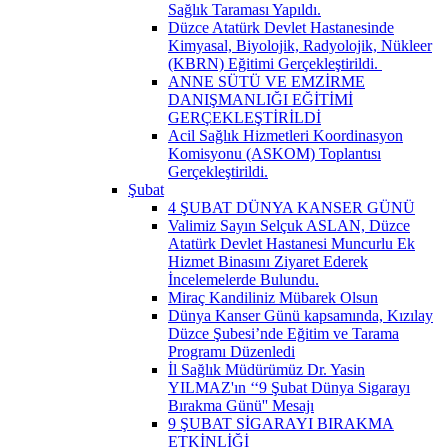
Sağlık Taraması Yapıldı.
Düzce Atatürk Devlet Hastanesinde
Kimyasal, Biyolojik, Radyolojik, Nükleer
(KBRN) Eğitimi Gerçekleştirildi. ​
ANNE SÜTÜ VE EMZİRME
DANIŞMANLIĞI EĞİTİMİ
GERÇEKLEŞTİRİLDİ
Acil Sağlık Hizmetleri Koordinasyon
Komisyonu (ASKOM) Toplantısı
Gerçekleştirildi.
Şubat
4 ŞUBAT DÜNYA KANSER GÜNÜ
Valimiz Sayın Selçuk ASLAN, Düzce
Atatürk Devlet Hastanesi Muncurlu Ek
Hizmet Binasını Ziyaret Ederek
İncelemelerde Bulundu.
Miraç Kandiliniz Mübarek Olsun
Dünya Kanser Günü kapsamında, Kızılay
Düzce Şubesi’nde Eğitim ve Tarama
Programı Düzenledi
İl Sağlık Müdürümüz Dr. Yasin
YILMAZ'ın ‘‘9 Şubat Dünya Sigarayı
Bırakma Günü'' Mesajı
9 ŞUBAT SİGARAYI BIRAKMA
ETKİNLİĞİ