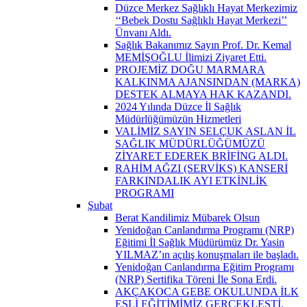
Düzce Merkez Sağlıklı Hayat Merkezimiz
‘‘Bebek Dostu Sağlıklı Hayat Merkezi’’
Ünvanı Aldı.
Sağlık Bakanımız Sayın Prof. Dr. Kemal
MEMİŞOĞLU İlimizi Ziyaret Etti.
PROJEMİZ DOĞU MARMARA
KALKINMA AJANSINDAN (MARKA)
DESTEK ALMAYA HAK KAZANDI.
2024 Yılında Düzce İl Sağlık
Müdürlüğümüzün Hizmetleri
VALİMİZ SAYIN SELÇUK ASLAN İL
SAĞLIK MÜDÜRLÜĞÜMÜZÜ
ZİYARET EDEREK BRİFİNG ALDI.
RAHİM AĞZI (SERVİKS) KANSERİ
FARKINDALIK AYI ETKİNLİK
PROGRAMI
Şubat
Berat Kandilimiz Mübarek Olsun
Yenidoğan Canlandırma Programı (NRP)
Eğitimi İl Sağlık Müdürümüz Dr. Yasin
YILMAZ’ın açılış konuşmaları ile başladı.
Yenidoğan Canlandırma Eğitim Programı
(NRP) Sertifika Töreni İle Sona Erdi.
AKÇAKOCA GEBE OKULUNDA İLK
EŞLİ EĞİTİMİMİZ GERÇEKLEŞTİ.