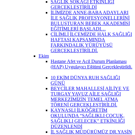
SAĞLIK SOKAĞI ETKİNLİĞİ
GERÇEKLEŞTİRİLDİ
İLİMİZDE ANNE-BABA ADAYLARI
İLE SAĞLIK PROFESYONELLERİNİ
BULUŞTURAN BEBEK AKADEMİSİ
EĞİTİMLERİ BAŞLADI…
ÇİLİMLİ İLÇEMİZDE HALK SAĞLIĞI
HAFTASI KAPSAMINDA
FARKINDALIK YÜRÜYÜŞÜ
GERÇEKLEŞTİRİLDİ.
Ekim
Hastane Afet ve Acil Durum Planlaması
(HAP) Uygulayıcı Eğitimi Gerçekleştirildi.
10 EKİM DÜNYA RUH SAĞLIĞI
GÜNÜ
BEYCİLER MAHALLESİ AİLİYE VE
TURGAY YAVUZ AİLE SAĞLIĞI
MERKEZİMİZİN TEMEL ATMA
TÖRENİ GERÇEKLEŞTİRİLDİ.
KAYNAŞLI İLKÖĞRETİM
OKULUNDA “SAĞLIKLI ÇOCUK,
SAĞLIKLI GELECEK” ETKİNLİĞİ
DÜZENLENDİ
İL SAĞLIK MÜDÜRÜMÜZ DR.YASİN