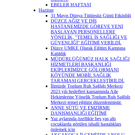
EBELER HAFTASI
Haziran
31 Mayıs Dünya Tütünsüz Günü Etkinliği
DÜZCE AĞIZ VE DİŞ
HASTANEMİZDE GÖREVE YENİ
BAŞLAYAN PERSONELLERE
YÖNELİK, "TEMEL İŞ SAĞLIĞI VE
GÜVENLİĞİ" EĞİTİMİ VERİLDİ.
Düzce UMKE Olarak Eğitim Kampına
Katıldık
MÜDÜRLÜĞÜMÜZ HALK SAĞLIĞI
HİZMETLERİ BAŞKANLIĞI
EKİPLERİMİZCE GÖLORMANI
KÖYÜNDE MOBİL SAĞLIK
TARAMASI GERÇEKLEŞTİRİLDİ.
İlimizde Toplum Ruh Sağlığı Merkezi
2023 yılı hedefleri kapsamında Aile
Hekimlerine Yönelik Toplum Ruh Sağlığı
Merkezi temel eğitimi düzenlenmiştir.
ANNE SÜTÜ VE EMZİRME
DANIŞMANLIĞI EĞİTİMİ
Yaz aylarında özellikle beş yaş altı
çocuklarda görülen ishalli hastalıkları
önlemek için
AKÇAKOCA İLÇEMİZDE 3 NOLU