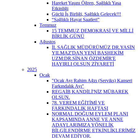
Hareket Yaşını Öğren, Sağlıklı Yaşa
Etkinliği
Güçlü İş Birliği, Sağlıklı Gelecek!!!
“Sağlıklı Hayat Saatleri”
Temmuz
15 TEMMUZ DEMOKRASİ VE MİLLİ
BİRLİK GÜNÜ
Ağustos
İL SAĞLIK MÜDÜRÜMÜZ DR.YASİN
YILMAZ'DAN YENİ BAŞHEKİM
UZM:DR.SİNAN ÖZDEMİR'E
HAYIRLI OLSUN ZİYARETİ
2025
Ocak
"Ocak Ayı Rahim Ağzı (Serviks) Kanseri
Farkındalık Ayı"
REGAİB KANDİLİ'NİZ MÜBAREK
OLSUN.
78. VEREM EĞİTİMİ VE
FARKINDALIK HAFTASI
NORMAL DOĞUM EYLEM PLANI
KAPSAMINDA ANNE VE ANNE
ADAYLARIMIZA YÖNELİK
BİLGİLENDİRME ETKİNLİKLERİMİZ
DEVAM EDİYOR.