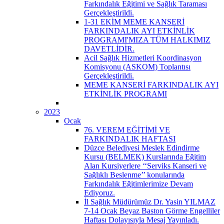
Farkındalık Eğitimi ve Sağlık Taraması
Gerçekleştirildi.
1-31 EKİM MEME KANSERİ
FARKINDALIK AYI ETKİNLİK
PROGRAMI'MIZA TÜM HALKIMIZ
DAVETLİDİR.
Acil Sağlık Hizmetleri Koordinasyon
Komisyonu (ASKOM) Toplantısı
Gerçekleştirildi.
MEME KANSERİ FARKINDALIK AYI
ETKİNLİK PROGRAMI
2023
Ocak
76. VEREM EĞİTİMİ VE
FARKINDALIK HAFTASI
Düzce Belediyesi Meslek Edindirme
Kursu (BELMEK) Kurslarında Eğitim
Alan Kursiyerlere ‘‘Serviks Kanseri ve
Sağlıklı Beslenme’’ konularında
Farkındalık Eğitimlerimize Devam
Ediyoruz.
İl Sağlık Müdürümüz Dr. Yasin YILMAZ
7-14 Ocak Beyaz Baston Görme Engelliler
Haftası Dolayısıyla Mesaj Yayınladı.