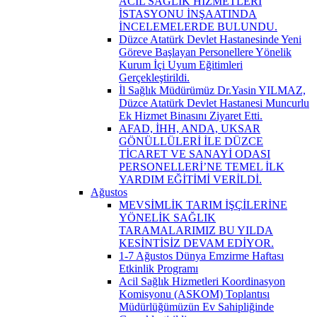
ACİL SAĞLIK HİZMETLERİ
İSTASYONU İNŞAATINDA
İNCELEMELERDE BULUNDU.
Düzce Atatürk Devlet Hastanesinde Yeni
Göreve Başlayan Personellere Yönelik
Kurum İçi Uyum Eğitimleri
Gerçekleştirildi.
İl Sağlık Müdürümüz Dr.Yasin YILMAZ,
Düzce Atatürk Devlet Hastanesi Muncurlu
Ek Hizmet Binasını Ziyaret Etti.
AFAD, İHH, ANDA, UKSAR
GÖNÜLLÜLERİ İLE DÜZCE
TİCARET VE SANAYİ ODASI
PERSONELLERİ’NE TEMEL İLK
YARDIM EĞİTİMİ VERİLDİ.
Ağustos
MEVSİMLİK TARIM İŞÇİLERİNE
YÖNELİK SAĞLIK
TARAMALARIMIZ BU YILDA
KESİNTİSİZ DEVAM EDİYOR.
1-7 Ağustos Dünya Emzirme Haftası
Etkinlik Programı
Acil Sağlık Hizmetleri Koordinasyon
Komisyonu (ASKOM) Toplantısı
Müdürlüğümüzün Ev Sahipliğinde