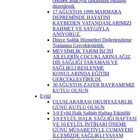
çekmek amacıyla farkındalık etkinliği
düzenlendi.
17 AĞUSTOS 1999 MARMARA
DEPREMİNDE HAYATINI
KAYBEDEN VATANDAŞLARIMIZI
RAHMET VE SAYGIYLA
ANIYORUZ.
Düzce Sağlık Hizmetleri Değerlendirme
Toplantısı Gerçekleştirildi.
MEVSİMLİK TARIM İŞÇİSİ
AİLELERİN ÇOCUKLARINA AĞIZ
DİŞ SAĞLIĞI TARAMASI VE
SAĞLIKLI BESLENME
KONULARINDA EĞİTİM
GERÇEKLEŞTİRİLDİ.
30 AĞUSTOS ZAFER BAYRAMI'MIZ
KUTLU OLSUN
Eylül
ULUSLARARASI OKURYAZARLIK
GÜNÜ KUTLU OLSUN
3-9 Eylül Halk Sağlığı Haftası Etkinliği
3-9 EYLÜL HALK SAĞLIĞI HAFTASI
VE 10 EYLÜL İNTİHARI ÖNEME
GÜNÜ MÜSABETİYLE CUMAYERİ
İLÇEMİZDE SAĞLIKLI YAŞAM