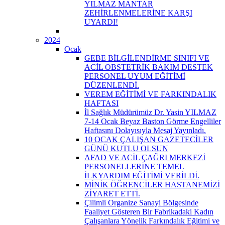
YILMAZ MANTAR
ZEHİRLENMELERİNE KARŞI
UYARDI!
2024
Ocak
GEBE BİLGİLENDİRME SINIFI VE
ACİL OBSTETRİK BAKIM DESTEK
PERSONEL UYUM EĞİTİMİ
DÜZENLENDİ.
VEREM EĞİTİMİ VE FARKINDALIK
HAFTASI
İl Sağlık Müdürümüz Dr. Yasin YILMAZ
7-14 Ocak Beyaz Baston Görme Engelliler
Haftasını Dolayısıyla Mesaj Yayınladı.
10 OCAK ÇALIŞAN GAZETECİLER
GÜNÜ KUTLU OLSUN
AFAD VE ACİL ÇAĞRI MERKEZİ
PERSONELLERİNE TEMEL
İLKYARDIM EĞİTİMİ VERİLDİ.
MİNİK ÖĞRENCİLER HASTANEMİZİ
ZİYARET ETTİ.
Çilimli Organize Sanayi Bölgesinde
Faaliyet Gösteren Bir Fabrikadaki Kadın
Çalışanlara Yönelik Farkındalık Eğitimi ve