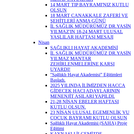
14 MART TIP BAYRAMI'NIZ KUTLU
OLSUN
18 MART ÇANAKKALE ZAFERİ VE
ŞEHİTLERİ ANMA GÜNÜ
İL SAĞLIK MÜDÜRÜMÜZ DR.YASİN
YILMAZ'IN 18-24 MART ULUSAL
YAŞLILAR HAFTASI MESAJI
Nisan
SAĞLIKLI HAYAT AKADEMİSİ
İL SAĞLIK MÜDÜRÜMÜZ DR.YASİN
YILMAZ MANTAR
ZEHİRLENMELERİNE KARŞI
UYARDI!
''Sağlıklı Hayat Akademisi” Eğitimleri
Başladı.
2025 YILINDA İLİMİZDEN HACCA
GİDECEK HACI ADAYLARININ
MENENJİT AŞILARI YAPILDI.
21-28 NİSAN EBELER HAFTASI
KUTLU OLSUN.
23 NİSAN ULUSAL EGEMENLİK VU
ÇOCUK BAYRAMI KUTLU OLSUN
Sağlıklı Hayat Akademisi (SAHA) Proje
Eğitimi
KAYNAŞLI İLÇEMİZDE