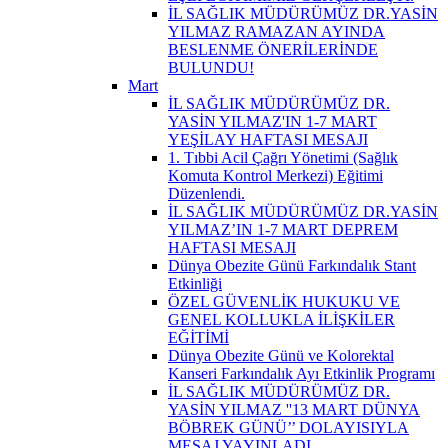
İL SAĞLIK MÜDÜRÜMÜZ DR.YASİN
YILMAZ RAMAZAN AYINDA
BESLENME ÖNERİLERİNDE
BULUNDU!
Mart
İL SAĞLIK MÜDÜRÜMÜZ DR.
YASİN YILMAZ'IN 1-7 MART
YEŞİLAY HAFTASI MESAJI
1. Tıbbi Acil Çağrı Yönetimi (Sağlık
Komuta Kontrol Merkezi) Eğitimi
Düzenlendi.
İL SAĞLIK MÜDÜRÜMÜZ DR.YASİN
YILMAZ’IN 1-7 MART DEPREM
HAFTASI MESAJI
Dünya Obezite Günü Farkındalık Stant
Etkinliği
ÖZEL GÜVENLİK HUKUKU VE
GENEL KOLLUKLA İLİŞKİLER
EĞİTİMİ
Dünya Obezite Günü ve Kolorektal
Kanseri Farkındalık Ayı Etkinlik Programı
İL SAĞLIK MÜDÜRÜMÜZ DR.
YASİN YILMAZ ''13 MART DÜNYA
BÖBREK GÜNÜ’’ DOLAYISIYLA
MESAJ YAYINLADI