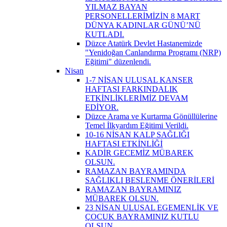
YILMAZ BAYAN
PERSONELLERİMİZİN 8 MART
DÜNYA KADINLAR GÜNÜ’NÜ
KUTLADI.
Düzce Atatürk Devlet Hastanemizde
"Yenidoğan Canlandırma Programı (NRP)
Eğitimi" düzenlendi.
Nisan
1-7 NİSAN ULUSAL KANSER
HAFTASI FARKINDALIK
ETKİNLİKLERİMİZ DEVAM
EDİYOR.
Düzce Arama ve Kurtarma Gönüllülerine
Temel İlkyardım Eğitimi Verildi.
10-16 NİSAN KALP SAĞLIĞI
HAFTASI ETKİNLİĞİ
KADİR GECEMİZ MÜBAREK
OLSUN.
RAMAZAN BAYRAMINDA
SAĞLIKLI BESLENME ÖNERİLERİ
RAMAZAN BAYRAMINIZ
MÜBAREK OLSUN.
23 NİSAN ULUSAL EGEMENLİK VE
ÇOCUK BAYRAMINIZ KUTLU
OLSUN.