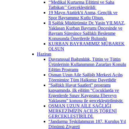
‘‘Medikal Kurtarma Eğitimi ve Saha
Tatbikatı’’ Gerçekleştirildi ​
19 Mayıs Atatürk'ü Anma, Gençlik ve
Spor Bayramınız Kutlu Olsun.
İl Sağlık Müdürümüz Dr. Yasin YILMAZ,
Yaklaşan Kurban Bayramı Öncesinde ve
Bayram Süresince Sağlıklı Beslenme
Konusunda Önerilerde Bulundu
KURBAN BAYRAMIMIZ MÜBAREK
OLSUN
Haziran
Davranışsal Bağımlılık, Tütün ve Tütün
Ürünlerinin Kullanımının Zararları Konulu
Eğitim Programı
Osman Uzun Aile Sağlığı Merkezi Açılış
Törenimize Tüm Halkımız Davetlidir
“Sağlıklı Hayat Saatleri” programı
kapsamında, ilk eğitim “Çocuklarda ve
Ergenlerde Sınav Kaygısına Ebeveyn
Yaklaşımı” konusu ile gerçekleştirilmiştir.
OSMAN UZUN AİLE SAĞLIĞI
MERKEZİMİZİN AÇILIŞ TÖRENİ
GERÇEKLEŞTİRİLDİ.
“Jandarma Teşkilatımızın 187. Kuruluş Yıl
Dönümü Ziyareti