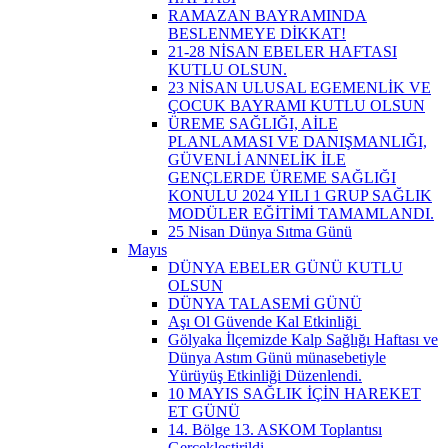
RAMAZAN BAYRAMINDA
BESLENMEYE DİKKAT!
21-28 NİSAN EBELER HAFTASI
KUTLU OLSUN.
23 NİSAN ULUSAL EGEMENLİK VE
ÇOCUK BAYRAMI KUTLU OLSUN
ÜREME SAĞLIĞI, AİLE
PLANLAMASI VE DANIŞMANLIĞI,
GÜVENLİ ANNELİK İLE
GENÇLERDE ÜREME SAĞLIĞI
KONULU 2024 YILI 1 GRUP SAĞLIK
MODÜLER EĞİTİMİ TAMAMLANDI.
25 Nisan Dünya Sıtma Günü
Mayıs
DÜNYA EBELER GÜNÜ KUTLU
OLSUN
DÜNYA TALASEMİ GÜNÜ
Aşı Ol Güvende Kal Etkinliği ​
Gölyaka İlçemizde Kalp Sağlığı Haftası ve
Dünya Astım Günü münasebetiyle
Yürüyüş Etkinliği Düzenlendi.
10 MAYIS SAĞLIK İÇİN HAREKET
ET GÜNÜ
14. Bölge 13. ASKOM Toplantısı
Gerçekleştirildi.