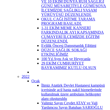
VE 10 EKİM DÜNYA RUH SAĞLIĞI
GÜNÜ MÜSABETİYLE GÜMÜŞOVA
İLÇEMİZDE SAĞLIKLI YAŞAM
YÜRÜYÜŞÜ DÜZENLENDİ.
OKUL ÇAĞI İŞİTME TARAMA
PROGRAMI BAŞLADI.
1-31 EKİM MEME KANSERİ
FARKINDALIK AYI KAPSAMINDA
CUMAYERİ İLÇEMİZDE EĞİTİM
DÜZENLENDİ.
Evlilik Öncesi Danışmanlık Eğitimi
DÜZCE SAĞLIK SOKAĞI
ETKİNLİĞİMİZ
100 Yıl Aynı Aşk ve Heyecanla
29 EKİM CUMHURİYET
BAYRAMIMIZ KUTLU OLSUN
2022
Ocak
İlimiz Atatürk Devlet Hastanesi kampüsü
içerisinde acil hasta nakil hizmetlerinde
kullanılmak üzere ambulans helikopter
alanı oluşturuldu
Valimiz Sayın Cevdet ATAY ve Vali
Yardımcısı Sayın Batuhan SARIOĞLU