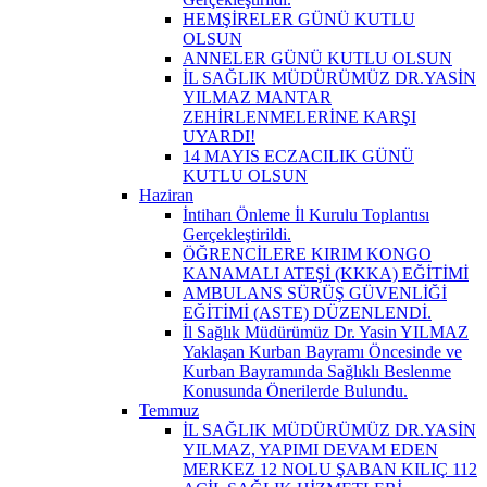
HEMŞİRELER GÜNÜ KUTLU
OLSUN
ANNELER GÜNÜ KUTLU OLSUN
İL SAĞLIK MÜDÜRÜMÜZ DR.YASİN
YILMAZ MANTAR
ZEHİRLENMELERİNE KARŞI
UYARDI!
14 MAYIS ECZACILIK GÜNÜ
KUTLU OLSUN
Haziran
İntiharı Önleme İl Kurulu Toplantısı
Gerçekleştirildi.
ÖĞRENCİLERE KIRIM KONGO
KANAMALI ATEŞİ (KKKA) EĞİTİMİ
AMBULANS SÜRÜŞ GÜVENLİĞİ
EĞİTİMİ (ASTE) DÜZENLENDİ.
İl Sağlık Müdürümüz Dr. Yasin YILMAZ
Yaklaşan Kurban Bayramı Öncesinde ve
Kurban Bayramında Sağlıklı Beslenme
Konusunda Önerilerde Bulundu.
Temmuz
İL SAĞLIK MÜDÜRÜMÜZ DR.YASİN
YILMAZ, YAPIMI DEVAM EDEN
MERKEZ 12 NOLU ŞABAN KILIÇ 112