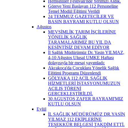
Hemşinliler Festivali'nde Yerimizi Aldık.
Göreve Yeni Başlayan 112 Personeline
Temel Modül Eğitimi Verildi
24 TEMMUZ GAZETECİLER VE
BASIN BAYRAMI KUTLU OLSUN
Ağustos
MEVSİMLİK TARIM İŞÇİLERİNE
YÖNELİK SAĞLIK
TARAMALARIMIZ BU YIL DA
KESİNTİSİZ DEVAM EDİYOR
İl Sağlık Müdürümüz Dr. Yasin YILMAZ,
4-10 Ağustos Ulusal UMKE Haftası
dolayısıyla bir mesaj yayımladı:
Akçakoca'da Çocuklara Yönelik Sağlık
Eğitimi Programı Düzenlendi
GÖLYAKA 112 ACİL SAĞLIK
HİZMETLERİ İSTASYONUMUZUN
AÇILIŞ TÖRENİ
GERÇEKLEŞTİRİLDİ.
30 AGUSTOS ZAFER BAYRAMI'MIZ
KUTLU OLSUN
Eylül
İL SAĞLIK MÜDÜRÜMÜZ DR.YASİN
YILMAZ 112 EKİPLERİNE
TEŞEKKÜR BELGESİ TAKDİM ETTİ.