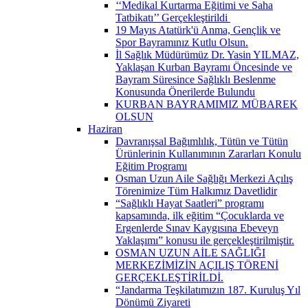
‘‘Medikal Kurtarma Eğitimi ve Saha
Tatbikatı’’ Gerçekleştirildi ​
19 Mayıs Atatürk'ü Anma, Gençlik ve
Spor Bayramınız Kutlu Olsun.
İl Sağlık Müdürümüz Dr. Yasin YILMAZ,
Yaklaşan Kurban Bayramı Öncesinde ve
Bayram Süresince Sağlıklı Beslenme
Konusunda Önerilerde Bulundu
KURBAN BAYRAMIMIZ MÜBAREK
OLSUN
Haziran
Davranışsal Bağımlılık, Tütün ve Tütün
Ürünlerinin Kullanımının Zararları Konulu
Eğitim Programı
Osman Uzun Aile Sağlığı Merkezi Açılış
Törenimize Tüm Halkımız Davetlidir
“Sağlıklı Hayat Saatleri” programı
kapsamında, ilk eğitim “Çocuklarda ve
Ergenlerde Sınav Kaygısına Ebeveyn
Yaklaşımı” konusu ile gerçekleştirilmiştir.
OSMAN UZUN AİLE SAĞLIĞI
MERKEZİMİZİN AÇILIŞ TÖRENİ
GERÇEKLEŞTİRİLDİ.
“Jandarma Teşkilatımızın 187. Kuruluş Yıl
Dönümü Ziyareti