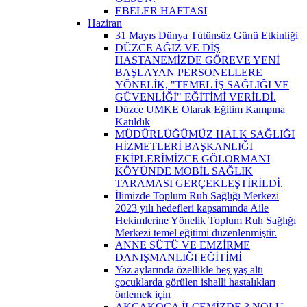
EBELER HAFTASI
Haziran
31 Mayıs Dünya Tütünsüz Günü Etkinliği
DÜZCE AĞIZ VE DİŞ
HASTANEMİZDE GÖREVE YENİ
BAŞLAYAN PERSONELLERE
YÖNELİK, "TEMEL İŞ SAĞLIĞI VE
GÜVENLİĞİ" EĞİTİMİ VERİLDİ.
Düzce UMKE Olarak Eğitim Kampına
Katıldık
MÜDÜRLÜĞÜMÜZ HALK SAĞLIĞI
HİZMETLERİ BAŞKANLIĞI
EKİPLERİMİZCE GÖLORMANI
KÖYÜNDE MOBİL SAĞLIK
TARAMASI GERÇEKLEŞTİRİLDİ.
İlimizde Toplum Ruh Sağlığı Merkezi
2023 yılı hedefleri kapsamında Aile
Hekimlerine Yönelik Toplum Ruh Sağlığı
Merkezi temel eğitimi düzenlenmiştir.
ANNE SÜTÜ VE EMZİRME
DANIŞMANLIĞI EĞİTİMİ
Yaz aylarında özellikle beş yaş altı
çocuklarda görülen ishalli hastalıkları
önlemek için
AKÇAKOCA İLÇEMİZDE 3 NOLU