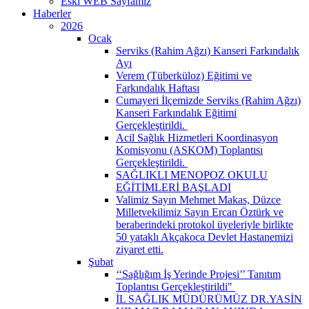
Eski WEB Sayfamız
Haberler
2026
Ocak
Serviks (Rahim Ağzı) Kanseri Farkındalık
Ayı
Verem (Tüberküloz) Eğitimi ve
Farkındalık Haftası
Cumayeri İlçemizde Serviks (Rahim Ağzı)
Kanseri Farkındalık Eğitimi
Gerçekleştirildi. ​
Acil Sağlık Hizmetleri Koordinasyon
Komisyonu (ASKOM) Toplantısı
Gerçekleştirildi. ​
SAĞLIKLI MENOPOZ OKULU
EĞİTİMLERİ BAŞLADI
Valimiz Sayın Mehmet Makas, Düzce
Milletvekilimiz Sayın Ercan Öztürk ve
beraberindeki protokol üyeleriyle birlikte
50 yataklı Akçakoca Devlet Hastanemizi
ziyaret etti.
Şubat
‘‘Sağlığım İş Yerinde Projesi’’ Tanıtım
Toplantısı Gerçekleştirildi" ​
İL SAĞLIK MÜDÜRÜMÜZ DR.YASİN