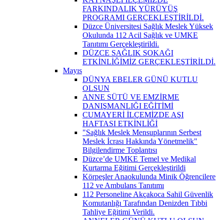
FARKINDALIK YÜRÜYÜŞ
PROGRAMI GERÇEKLEŞTİRİLDİ.
Düzce Üniversitesi Sağlık Meslek Yüksek
Okulunda 112 Acil Sağlık ve UMKE
Tanıtımı Gerçekleştirildi.
DÜZCE SAĞLIK SOKAĞI
ETKİNLİĞİMİZ GERÇEKLEŞTİRİLDİ.
Mayıs
DÜNYA EBELER GÜNÜ KUTLU
OLSUN
ANNE SÜTÜ VE EMZİRME
DANIŞMANLIĞI EĞİTİMİ
CUMAYERİ İLÇEMİZDE AŞI
HAFTASI ETKİNLİĞİ
"Sağlık Meslek Mensuplarının Serbest
Meslek İcrası Hakkında Yönetmelik"
Bilgilendirme Toplantısı
Düzce’de UMKE Temel ve Medikal
Kurtarma Eğitimi Gerçekleştirildi
Körpeşler Anaokulunda Minik Öğrencilere
112 ve Ambulans Tanıtımı
112 Personeline Akçakoca Sahil Güvenlik
Komutanlığı Tarafından Denizden Tıbbi
Tahliye Eğitimi Verildi.