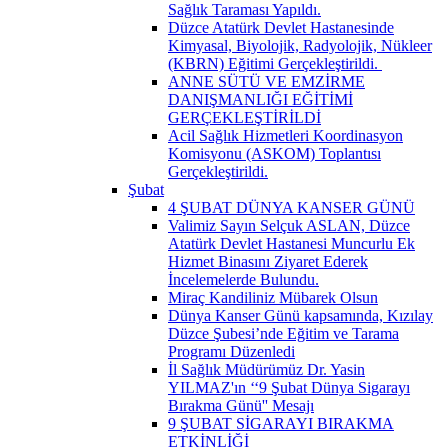
Sağlık Taraması Yapıldı.
Düzce Atatürk Devlet Hastanesinde
Kimyasal, Biyolojik, Radyolojik, Nükleer
(KBRN) Eğitimi Gerçekleştirildi. ​
ANNE SÜTÜ VE EMZİRME
DANIŞMANLIĞI EĞİTİMİ
GERÇEKLEŞTİRİLDİ
Acil Sağlık Hizmetleri Koordinasyon
Komisyonu (ASKOM) Toplantısı
Gerçekleştirildi.
Şubat
4 ŞUBAT DÜNYA KANSER GÜNÜ
Valimiz Sayın Selçuk ASLAN, Düzce
Atatürk Devlet Hastanesi Muncurlu Ek
Hizmet Binasını Ziyaret Ederek
İncelemelerde Bulundu.
Miraç Kandiliniz Mübarek Olsun
Dünya Kanser Günü kapsamında, Kızılay
Düzce Şubesi’nde Eğitim ve Tarama
Programı Düzenledi
İl Sağlık Müdürümüz Dr. Yasin
YILMAZ'ın ‘‘9 Şubat Dünya Sigarayı
Bırakma Günü'' Mesajı
9 ŞUBAT SİGARAYI BIRAKMA
ETKİNLİĞİ