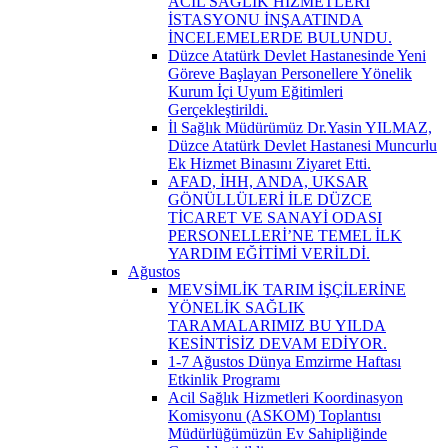
ACİL SAĞLIK HİZMETLERİ
İSTASYONU İNŞAATINDA
İNCELEMELERDE BULUNDU.
Düzce Atatürk Devlet Hastanesinde Yeni
Göreve Başlayan Personellere Yönelik
Kurum İçi Uyum Eğitimleri
Gerçekleştirildi.
İl Sağlık Müdürümüz Dr.Yasin YILMAZ,
Düzce Atatürk Devlet Hastanesi Muncurlu
Ek Hizmet Binasını Ziyaret Etti.
AFAD, İHH, ANDA, UKSAR
GÖNÜLLÜLERİ İLE DÜZCE
TİCARET VE SANAYİ ODASI
PERSONELLERİ’NE TEMEL İLK
YARDIM EĞİTİMİ VERİLDİ.
Ağustos
MEVSİMLİK TARIM İŞÇİLERİNE
YÖNELİK SAĞLIK
TARAMALARIMIZ BU YILDA
KESİNTİSİZ DEVAM EDİYOR.
1-7 Ağustos Dünya Emzirme Haftası
Etkinlik Programı
Acil Sağlık Hizmetleri Koordinasyon
Komisyonu (ASKOM) Toplantısı
Müdürlüğümüzün Ev Sahipliğinde