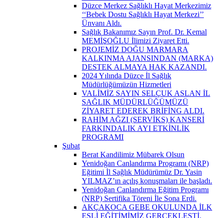
Düzce Merkez Sağlıklı Hayat Merkezimiz
‘‘Bebek Dostu Sağlıklı Hayat Merkezi’’
Ünvanı Aldı.
Sağlık Bakanımız Sayın Prof. Dr. Kemal
MEMİŞOĞLU İlimizi Ziyaret Etti.
PROJEMİZ DOĞU MARMARA
KALKINMA AJANSINDAN (MARKA)
DESTEK ALMAYA HAK KAZANDI.
2024 Yılında Düzce İl Sağlık
Müdürlüğümüzün Hizmetleri
VALİMİZ SAYIN SELÇUK ASLAN İL
SAĞLIK MÜDÜRLÜĞÜMÜZÜ
ZİYARET EDEREK BRİFİNG ALDI.
RAHİM AĞZI (SERVİKS) KANSERİ
FARKINDALIK AYI ETKİNLİK
PROGRAMI
Şubat
Berat Kandilimiz Mübarek Olsun
Yenidoğan Canlandırma Programı (NRP)
Eğitimi İl Sağlık Müdürümüz Dr. Yasin
YILMAZ’ın açılış konuşmaları ile başladı.
Yenidoğan Canlandırma Eğitim Programı
(NRP) Sertifika Töreni İle Sona Erdi.
AKÇAKOCA GEBE OKULUNDA İLK
EŞLİ EĞİTİMİMİZ GERÇEKLEŞTİ.