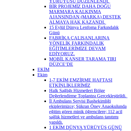
YÜRÜYÜŞÜ DÜZENLENDİ. ​
BİR PROJEMİZ DAHA DOĞU
MARMARA KALKINMA
AJANSINDAN (MARKA) DESTEK
ALMAYA HAK KAZANDI. ​
15 Eylül Dünya Lenfoma Farkındalık
Günü
FABRİKA ÇALIŞANLARINA
YÖNELİK FARKINDALIK
EĞİTİMLERİMİZE DEVAM
EDİYORUZ.
MOBİL KANSER TARAMA TIRI
DÜZCE’DE
EKİM
Ekim
1-7 EKİM EMZİRME HAFTASI
ETKİNLİKLERİMİZ
Halk Sağlığı Hizmetleri Bölge
Değerlendirme Toplantısı Gerçekleştirildi. ​
İl Ambulans Servisi Başhekimliği
ekiplerimizce; Şükran Öney Anaokulunda
eğitim gören minik öğrencilere; 112 acil
sağlık hizmetleri ve ambulans tanıtımı
yapıldı.
1 EKİM DÜNYA YÜRÜYÜŞ GÜNÜ