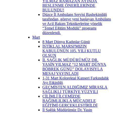
YILMAZ RAMAZAN AYINDA
BESLENME ÖNERİLERİNDE
BULUNDU!
Düzce İl Ambulans Servisi Başhekimliği
tarafından, göreve yeni başlayan Ambulans
ve Acil Bakım Teknikerlerine yönelik
“Temel Eğitim Modülü” programı
düzenlendi.
Mart
8 Mart Dünya Kadınlar Günü
İSTİKLAL MARŞI'MIZIN
KABULÜNÜN 105. YILI KUTLU
OLSUN
İL SAĞLIK MÜDÜRÜMÜZ DR.
YASİN YILMAZ “12 MART DÜNYA
BÖBREK GÜNÜ” DOLAYISIYLA
MESAJ YAYINLADI
1-31 Mart Kolorektal Kanseri Farkındalık
Ayı Etkinliği
GEÇMİŞTEN ALDIĞIMIZ MİRASLA
SAĞLIKLI TÜRKİYE YÜZYILI
ÇİLİMLİ İLÇEMİZDE
BAĞIMLILIKLA MÜCADELE
EĞİTİMİ GERÇEKLEŞTİRİLDİ
İl Sağlık Müdürümüz Dr. Yasin