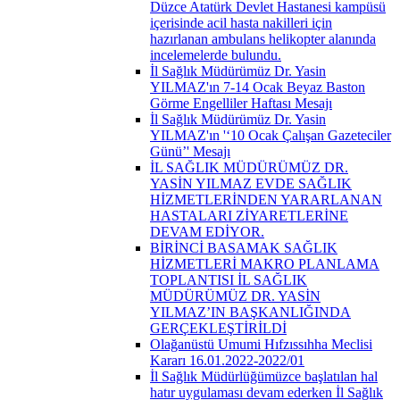
Düzce Atatürk Devlet Hastanesi kampüsü
içerisinde acil hasta nakilleri için
hazırlanan ambulans helikopter alanında
incelemelerde bulundu.
İl Sağlık Müdürümüz Dr. Yasin
YILMAZ'ın 7-14 Ocak Beyaz Baston
Görme Engelliler Haftası Mesajı
İl Sağlık Müdürümüz Dr. Yasin
YILMAZ'ın '‘10 Ocak Çalışan Gazeteciler
Günü’' Mesajı
İL SAĞLIK MÜDÜRÜMÜZ DR.
YASİN YILMAZ EVDE SAĞLIK
HİZMETLERİNDEN YARARLANAN
HASTALARI ZİYARETLERİNE
DEVAM EDİYOR.
BİRİNCİ BASAMAK SAĞLIK
HİZMETLERİ MAKRO PLANLAMA
TOPLANTISI İL SAĞLIK
MÜDÜRÜMÜZ DR. YASİN
YILMAZ’IN BAŞKANLIĞINDA
GERÇEKLEŞTİRİLDİ
Olağanüstü Umumi Hıfzıssıhha Meclisi
Kararı 16.01.2022-2022/01
İl Sağlık Müdürlüğümüzce başlatılan hal
hatır uygulaması devam ederken İl Sağlık