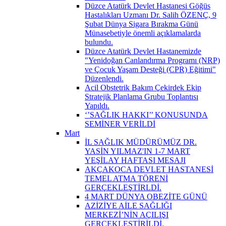
Düzce Atatürk Devlet Hastanesi Göğüs
Hastalıkları Uzmanı Dr. Salih ÖZENÇ, 9
Şubat Dünya Sigara Bırakma Günü
Münasebetiyle önemli açıklamalarda
bulundu.
Düzce Atatürk Devlet Hastanemizde
"Yenidoğan Canlandırma Programı (NRP)
ve Çocuk Yaşam Desteği (CPR) Eğitimi"
Düzenlendi.
Acil Obstetrik Bakım Çekirdek Ekip
Stratejik Planlama Grubu Toplantısı
Yapıldı.
‘’SAĞLIK HAKKI’’ KONUSUNDA
SEMİNER VERİLDİ
Mart
İL SAĞLIK MÜDÜRÜMÜZ DR.
YASİN YILMAZ'IN 1-7 MART
YEŞİLAY HAFTASI MESAJI
AKÇAKOCA DEVLET HASTANESİ
TEMEL ATMA TÖRENİ
GERÇEKLEŞTİRLDİ.
4 MART DÜNYA OBEZİTE GÜNÜ
AZİZİYE AİLE SAĞLIĞI
MERKEZİ’NİN AÇILIŞI
GERÇEKLEŞTİRİLDİ.