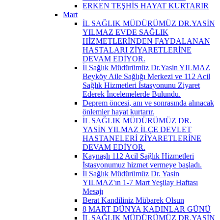
ERKEN TEŞHİS HAYAT KURTARIR
Mart
İL SAĞLIK MÜDÜRÜMÜZ DR.YASİN
YILMAZ EVDE SAĞLIK
HİZMETLERİNDEN FAYDALANAN
HASTALARI ZİYARETLERİNE
DEVAM EDİYOR.
İl Sağlık Müdürümüz Dr.Yasin YILMAZ
Beyköy Aile Sağlığı Merkezi ve 112 Acil
Sağlık Hizmetleri İstasyonunu Ziyaret
Ederek İncelemelerde Bulundu.
Deprem öncesi, anı ve sonrasında alınacak
önlemler hayat kurtarır.
İL SAĞLIK MÜDÜRÜMÜZ DR.
YASİN YILMAZ İLÇE DEVLET
HASTANELERİ ZİYARETLERİNE
DEVAM EDİYOR.
Kaynaşlı 112 Acil Sağlık Hizmetleri
İstasyonumuz hizmet vermeye başladı.
İl Sağlık Müdürümüz Dr. Yasin
YILMAZ'ın 1-7 Mart Yeşilay Haftası
Mesajı
Berat Kandiliniz Mübarek Olsun
8 MART DÜNYA KADINLAR GÜNÜ
İL SAĞLIK MÜDÜRÜMÜZ DR.YASİN