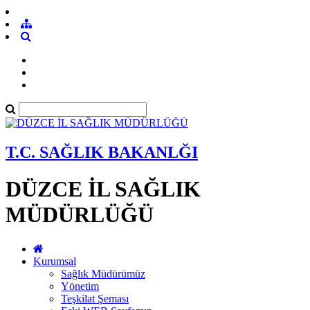
T.C. SAĞLIK BAKANLĞI
DÜZCE İL SAĞLIK
MÜDÜRLÜĞÜ
Kurumsal
Sağlık Müdürümüz
Yönetim
Teşkilat Şeması