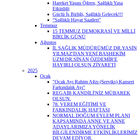
Hareket Yaşını Öğren, Sağlıklı Yaşa
Etkinliği
Güçlü İş Birliği, Sağlıklı Gelecek!!!
“Sağlıklı Hayat Saatleri”
Temmuz
15 TEMMUZ DEMOKRASİ VE MİLLİ
BİRLİK GÜNÜ
Ağustos
İL SAĞLIK MÜDÜRÜMÜZ DR.YASİN
YILMAZ'DAN YENİ BAŞHEKİM
UZM:DR.SİNAN ÖZDEMİR'E
HAYIRLI OLSUN ZİYARETİ
2025
Ocak
"Ocak Ayı Rahim Ağzı (Serviks) Kanseri
Farkındalık Ayı"
REGAİB KANDİLİ'NİZ MÜBAREK
OLSUN.
78. VEREM EĞİTİMİ VE
FARKINDALIK HAFTASI
NORMAL DOĞUM EYLEM PLANI
KAPSAMINDA ANNE VE ANNE
ADAYLARIMIZA YÖNELİK
BİLGİLENDİRME ETKİNLİKLERİMİZ
DEVAM EDİYOR.