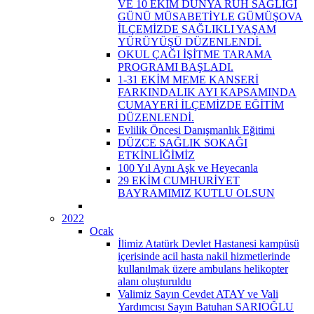
VE 10 EKİM DÜNYA RUH SAĞLIĞI
GÜNÜ MÜSABETİYLE GÜMÜŞOVA
İLÇEMİZDE SAĞLIKLI YAŞAM
YÜRÜYÜŞÜ DÜZENLENDİ.
OKUL ÇAĞI İŞİTME TARAMA
PROGRAMI BAŞLADI.
1-31 EKİM MEME KANSERİ
FARKINDALIK AYI KAPSAMINDA
CUMAYERİ İLÇEMİZDE EĞİTİM
DÜZENLENDİ.
Evlilik Öncesi Danışmanlık Eğitimi
DÜZCE SAĞLIK SOKAĞI
ETKİNLİĞİMİZ
100 Yıl Aynı Aşk ve Heyecanla
29 EKİM CUMHURİYET
BAYRAMIMIZ KUTLU OLSUN
2022
Ocak
İlimiz Atatürk Devlet Hastanesi kampüsü
içerisinde acil hasta nakil hizmetlerinde
kullanılmak üzere ambulans helikopter
alanı oluşturuldu
Valimiz Sayın Cevdet ATAY ve Vali
Yardımcısı Sayın Batuhan SARIOĞLU