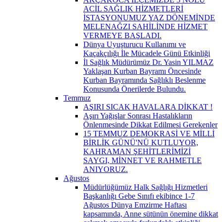
ACİL SAĞLIK HİZMETLERİ
İSTASYONUMUZ YAZ DÖNEMİNDE
MELENAĞZI SAHİLİNDE HİZMET
VERMEYE BAŞLADI.
Dünya Uyuşturucu Kullanımı ve
Kaçakçılığı İle Mücadele Günü Etkinliği
İl Sağlık Müdürümüz Dr. Yasin YILMAZ
Yaklaşan Kurban Bayramı Öncesinde
Kurban Bayramında Sağlıklı Beslenme
Konusunda Önerilerde Bulundu.
Temmuz
AŞIRI SICAK HAVALARA DİKKAT !
Aşırı Yağışlar Sonrası Hastalıkların
Önlenmesinde Dikkat Edilmesi Gerekenler
15 TEMMUZ DEMOKRASİ VE MİLLİ
BİRLİK GÜNÜ'NÜ KUTLUYOR,
KAHRAMAN ŞEHİTLERİMİZİ
SAYGI, MİNNET VE RAHMETLE
ANIYORUZ.
Ağustos
Müdürlüğümüz Halk Sağlığı Hizmetleri
Başkanlığı Gebe Sınıfı ekibince 1-7
Ağustos Dünya Emzirme Haftası
kapsamında, Anne sütünün önemine dikkat