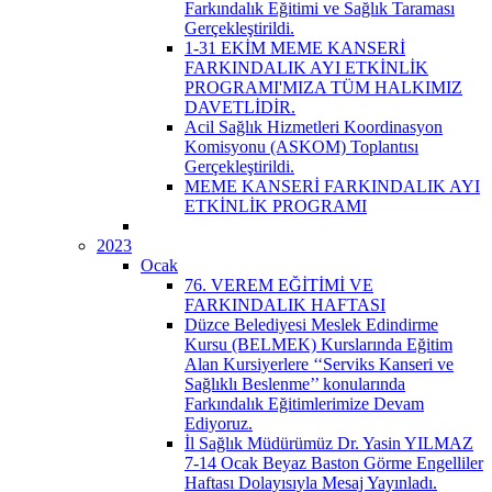
Farkındalık Eğitimi ve Sağlık Taraması
Gerçekleştirildi.
1-31 EKİM MEME KANSERİ
FARKINDALIK AYI ETKİNLİK
PROGRAMI'MIZA TÜM HALKIMIZ
DAVETLİDİR.
Acil Sağlık Hizmetleri Koordinasyon
Komisyonu (ASKOM) Toplantısı
Gerçekleştirildi.
MEME KANSERİ FARKINDALIK AYI
ETKİNLİK PROGRAMI
2023
Ocak
76. VEREM EĞİTİMİ VE
FARKINDALIK HAFTASI
Düzce Belediyesi Meslek Edindirme
Kursu (BELMEK) Kurslarında Eğitim
Alan Kursiyerlere ‘‘Serviks Kanseri ve
Sağlıklı Beslenme’’ konularında
Farkındalık Eğitimlerimize Devam
Ediyoruz.
İl Sağlık Müdürümüz Dr. Yasin YILMAZ
7-14 Ocak Beyaz Baston Görme Engelliler
Haftası Dolayısıyla Mesaj Yayınladı.