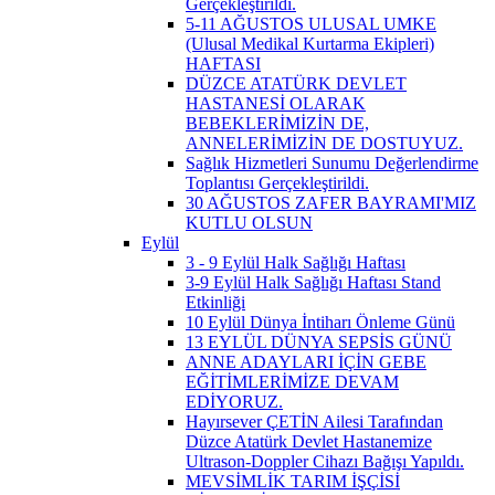
Gerçekleştirildi.
5-11 AĞUSTOS ULUSAL UMKE
(Ulusal Medikal Kurtarma Ekipleri)
HAFTASI
DÜZCE ATATÜRK DEVLET
HASTANESİ OLARAK
BEBEKLERİMİZİN DE,
ANNELERİMİZİN DE DOSTUYUZ.
Sağlık Hizmetleri Sunumu Değerlendirme
Toplantısı Gerçekleştirildi.
30 AĞUSTOS ZAFER BAYRAMI'MIZ
KUTLU OLSUN
Eylül
3 - 9 Eylül Halk Sağlığı Haftası
3-9 Eylül Halk Sağlığı Haftası Stand
Etkinliği
10 Eylül Dünya İntiharı Önleme Günü
13 EYLÜL DÜNYA SEPSİS GÜNÜ
ANNE ADAYLARI İÇİN GEBE
EĞİTİMLERİMİZE DEVAM
EDİYORUZ.
Hayırsever ÇETİN Ailesi Tarafından
Düzce Atatürk Devlet Hastanemize
Ultrason-Doppler Cihazı Bağışı Yapıldı.
MEVSİMLİK TARIM İŞÇİSİ