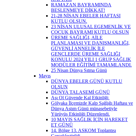
RAMAZAN BAYRAMINDA
BESLENMEYE DİKKAT!
21-28 NİSAN EBELER HAFTASI
KUTLU OLSUN.
23 NİSAN ULUSAL EGEMENLİK VE
ÇOCUK BAYRAMI KUTLU OLSUN
ÜREME SAĞLIĞI, AİLE
PLANLAMASI VE DANIŞMANLIĞI,
GÜVENLİ ANNELİK İLE
GENÇLERDE ÜREME SAĞLIĞI
KONULU 2024 YILI 1 GRUP SAĞLIK
MODÜLER EĞİTİMİ TAMAMLANDI.
25 Nisan Dünya Sıtma Günü
Mayıs
DÜNYA EBELER GÜNÜ KUTLU
OLSUN
DÜNYA TALASEMİ GÜNÜ
Aşı Ol Güvende Kal Etkinliği ​
Gölyaka İlçemizde Kalp Sağlığı Haftası ve
Dünya Astım Günü münasebetiyle
Yürüyüş Etkinliği Düzenlendi.
10 MAYIS SAĞLIK İÇİN HAREKET
ET GÜNÜ
14. Bölge 13. ASKOM Toplantısı
Gerçekleştirildi.