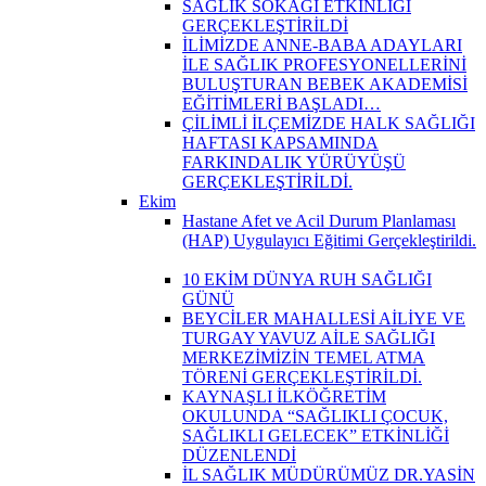
SAĞLIK SOKAĞI ETKİNLİĞİ
GERÇEKLEŞTİRİLDİ
İLİMİZDE ANNE-BABA ADAYLARI
İLE SAĞLIK PROFESYONELLERİNİ
BULUŞTURAN BEBEK AKADEMİSİ
EĞİTİMLERİ BAŞLADI…
ÇİLİMLİ İLÇEMİZDE HALK SAĞLIĞI
HAFTASI KAPSAMINDA
FARKINDALIK YÜRÜYÜŞÜ
GERÇEKLEŞTİRİLDİ.
Ekim
Hastane Afet ve Acil Durum Planlaması
(HAP) Uygulayıcı Eğitimi Gerçekleştirildi.
10 EKİM DÜNYA RUH SAĞLIĞI
GÜNÜ
BEYCİLER MAHALLESİ AİLİYE VE
TURGAY YAVUZ AİLE SAĞLIĞI
MERKEZİMİZİN TEMEL ATMA
TÖRENİ GERÇEKLEŞTİRİLDİ.
KAYNAŞLI İLKÖĞRETİM
OKULUNDA “SAĞLIKLI ÇOCUK,
SAĞLIKLI GELECEK” ETKİNLİĞİ
DÜZENLENDİ
İL SAĞLIK MÜDÜRÜMÜZ DR.YASİN