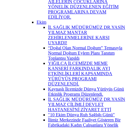
AİLELERİN ÇOCUKLARINA
YÖNELİK DÜZENLENEN EĞİTİM
PROGRAMLARINA DEVAM
EDİLİYOR.
Ekim
İL SAĞLIK MÜDÜRÜMÜZ DR.YASİN
YILMAZ MANTAR
ZEHİRLENMELERİNE KARŞI
UYARDI!
“Doğal Olan Normal Doğum” Temasıyla
Normal Doğum Eylem Planı Tanıtım
Toplantısı Yapıldı
YIĞILCA İLÇEMİZDE MEME
KANSERİ FARKINDALIK AYI
ETKİNLİKLERİ KAPSAMINDA
YÜRÜYÜŞ PROGRAMI
DÜZENLENDİ.
Kaynaşlı İlçemizde Dünya Yürüyüş Günü
Etkinlik Programı Düzenlendi.
İL SAĞLIK MÜDÜRÜMÜZ DR.YASİN
YILMAZ ÇİLİMLİ DEVLET
HASTANESİ'Nİ ZİYARET ETTİ
"10 Ekim Dünya Ruh Sağlığı Günü"
İlimiz Merkezinde Faaliyet Gösteren Bir
Fabrikadaki Kadın Çalışanlara Yönelik