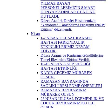
YILMAZ BAYAN
PERSONELLERİMİZİN 8 MART
DÜNYA KADINLAR GÜNÜ’NÜ
KUTLADI.
Düzce Atatürk Devlet Hastanemizde
"Yenidoğan Canlandırma Programı (NRP)
Eğitimi" düzenlendi.
Nisan
1-7 NİSAN ULUSAL KANSER
HAFTASI FARKINDALIK
ETKİNLİKLERİMİZ DEVAM
EDİYOR.
Düzce Arama ve Kurtarma Gönüllülerine
Temel İlkyardım Eğitimi Verildi.
10-16 NİSAN KALP SAĞLIĞI
HAFTASI ETKİNLİĞİ
KADİR GECEMİZ MÜBAREK
OLSUN.
RAMAZAN BAYRAMINDA
SAĞLIKLI BESLENME ÖNERİLERİ
RAMAZAN BAYRAMINIZ
MÜBAREK OLSUN.
23 NİSAN ULUSAL EGEMENLİK VE
ÇOCUK BAYRAMINIZ KUTLU
OLSUN.