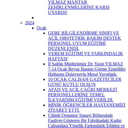
YILMAZ MANTAR
ZEHİRLENMELERİNE KARŞI
UYARDI!
2024
Ocak
GEBE BİLGİLENDİRME SINIFI VE
ACİL OBSTETRİK BAKIM DESTEK
PERSONEL UYUM EĞİTİMİ
DÜZENLENDİ.
VEREM EĞİTİMİ VE FARKINDALIK
HAFTASI
İl Sağlık Müdürümüz Dr. Yasin YILMAZ
7-14 Ocak Beyaz Baston Görme Engelliler
Haftasını Dolayısıyla Mesaj Yayınladı.
10 OCAK ÇALIŞAN GAZETECİLER
GÜNÜ KUTLU OLSUN
AFAD VE ACİL ÇAĞRI MERKEZİ
PERSONELLERİNE TEMEL
İLKYARDIM EĞİTİMİ VERİLDİ.
MİNİK ÖĞRENCİLER HASTANEMİZİ
ZİYARET ETTİ.
Çilimli Organize Sanayi Bölgesinde
Faaliyet Gösteren Bir Fabrikadaki Kadın
Çalışanlara Yönelik Farkındalık Eğitimi ve