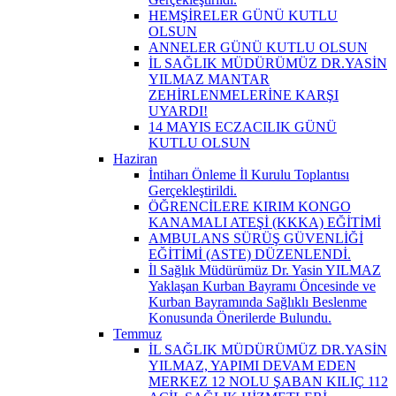
HEMŞİRELER GÜNÜ KUTLU
OLSUN
ANNELER GÜNÜ KUTLU OLSUN
İL SAĞLIK MÜDÜRÜMÜZ DR.YASİN
YILMAZ MANTAR
ZEHİRLENMELERİNE KARŞI
UYARDI!
14 MAYIS ECZACILIK GÜNÜ
KUTLU OLSUN
Haziran
İntiharı Önleme İl Kurulu Toplantısı
Gerçekleştirildi.
ÖĞRENCİLERE KIRIM KONGO
KANAMALI ATEŞİ (KKKA) EĞİTİMİ
AMBULANS SÜRÜŞ GÜVENLİĞİ
EĞİTİMİ (ASTE) DÜZENLENDİ.
İl Sağlık Müdürümüz Dr. Yasin YILMAZ
Yaklaşan Kurban Bayramı Öncesinde ve
Kurban Bayramında Sağlıklı Beslenme
Konusunda Önerilerde Bulundu.
Temmuz
İL SAĞLIK MÜDÜRÜMÜZ DR.YASİN
YILMAZ, YAPIMI DEVAM EDEN
MERKEZ 12 NOLU ŞABAN KILIÇ 112