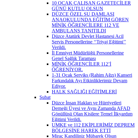
10 OCAK ÇALIŞAN GAZETECİLER
GÜNÜ KUTLU OLSUN
DÜZCE ÖZEL SU DAMLASI
ANAOKULUNDA EĞİTİM GÖREN
MİNİK ÖĞRENCİLERE 112 VE
AMBULANS TANITILDI
Düzce Atatürk Devlet Hastanesi Acil
Servis Personellerine ‘‘Triyaj Eğitimi’’
Verildi.
İl Emniyet Müdürlüğü Personellerine
Genel Sağlık Taraması
MİNİK ÖĞRENCİLER 112’İ
ÖĞRENİYOR.
1-31 Ocak Serviks (Rahim Ağzı) Kanseri
Farkındalık Ayı Etkinliklerimiz Devam
Ediyor.
HALK SAĞLIĞI EĞİTİMLERİ
Şubat
Düzce İnsan Hakları ve Hürriyetleri
Derneği Üyesi ve Aynı Zamanda AFAD
Gönüllüsü Olan Kişilere Temel İlkyardım
Eğitimi Verildi.
UMKE ve 112 EKİPLERİMİZ DEPREM
BÖLGESİNE HAREK ETTİ
Miraç Kandiliniz Mübarek Olsun