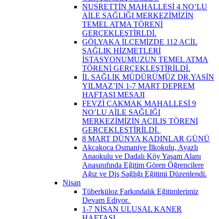
NUSRETTİN MAHALLESİ 4 NO’LU
AİLE SAĞLIĞI MERKEZİMİZİN
TEMEL ATMA TÖRENİ
GERÇEKLEŞTİRLDİ.
GÖLYAKA İLÇEMİZDE 112 ACİL
SAĞLIK HİZMETLERİ
İSTASYONUMUZUN TEMEL ATMA
TÖRENİ GERÇEKLEŞTİRİLDİ.
İL SAĞLIK MÜDÜRÜMÜZ DR.YASİN
YILMAZ’IN 1-7 MART DEPREM
HAFTASI MESAJI
FEVZİ ÇAKMAK MAHALLESİ 9
NO’LU AİLE SAĞLIĞI
MERKEZİMİZİN AÇILIŞ TÖRENİ
GERÇEKLEŞTİRİLDİ. ​
8 MART DÜNYA KADINLAR GÜNÜ
Akçakoca Osmaniye İlkokulu, Ayazlı
Anaokulu ve Dadalı Köy Yaşam Alanı
Anasınıfında Eğitim Gören Öğrencilere
Ağız ve Diş Sağlığı Eğitimi Düzenlendi.
Nisan
Tüberküloz Farkındalık Eğitimlerimiz
Devam Ediyor. ​
1-7 NİSAN ULUSAL KANER
HAFTASI