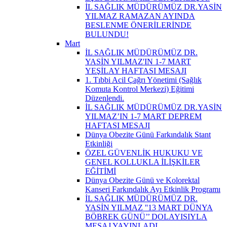
İL SAĞLIK MÜDÜRÜMÜZ DR.YASİN
YILMAZ RAMAZAN AYINDA
BESLENME ÖNERİLERİNDE
BULUNDU!
Mart
İL SAĞLIK MÜDÜRÜMÜZ DR.
YASİN YILMAZ'IN 1-7 MART
YEŞİLAY HAFTASI MESAJI
1. Tıbbi Acil Çağrı Yönetimi (Sağlık
Komuta Kontrol Merkezi) Eğitimi
Düzenlendi.
İL SAĞLIK MÜDÜRÜMÜZ DR.YASİN
YILMAZ’IN 1-7 MART DEPREM
HAFTASI MESAJI
Dünya Obezite Günü Farkındalık Stant
Etkinliği
ÖZEL GÜVENLİK HUKUKU VE
GENEL KOLLUKLA İLİŞKİLER
EĞİTİMİ
Dünya Obezite Günü ve Kolorektal
Kanseri Farkındalık Ayı Etkinlik Programı
İL SAĞLIK MÜDÜRÜMÜZ DR.
YASİN YILMAZ ''13 MART DÜNYA
BÖBREK GÜNÜ’’ DOLAYISIYLA
MESAJ YAYINLADI