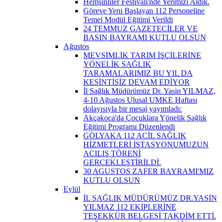
Hemşinliler Festivali'nde Yerimizi Aldık.
Göreve Yeni Başlayan 112 Personeline
Temel Modül Eğitimi Verildi
24 TEMMUZ GAZETECİLER VE
BASIN BAYRAMI KUTLU OLSUN
Ağustos
MEVSİMLİK TARIM İŞÇİLERİNE
YÖNELİK SAĞLIK
TARAMALARIMIZ BU YIL DA
KESİNTİSİZ DEVAM EDİYOR
İl Sağlık Müdürümüz Dr. Yasin YILMAZ,
4-10 Ağustos Ulusal UMKE Haftası
dolayısıyla bir mesaj yayımladı:
Akçakoca'da Çocuklara Yönelik Sağlık
Eğitimi Programı Düzenlendi
GÖLYAKA 112 ACİL SAĞLIK
HİZMETLERİ İSTASYONUMUZUN
AÇILIŞ TÖRENİ
GERÇEKLEŞTİRİLDİ.
30 AGUSTOS ZAFER BAYRAMI'MIZ
KUTLU OLSUN
Eylül
İL SAĞLIK MÜDÜRÜMÜZ DR.YASİN
YILMAZ 112 EKİPLERİNE
TEŞEKKÜR BELGESİ TAKDİM ETTİ.