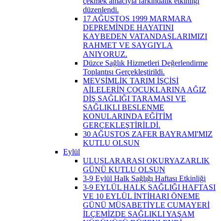
çekmek amacıyla farkındalık etkinliği
düzenlendi.
17 AĞUSTOS 1999 MARMARA
DEPREMİNDE HAYATINI
KAYBEDEN VATANDAŞLARIMIZI
RAHMET VE SAYGIYLA
ANIYORUZ.
Düzce Sağlık Hizmetleri Değerlendirme
Toplantısı Gerçekleştirildi.
MEVSİMLİK TARIM İŞÇİSİ
AİLELERİN ÇOCUKLARINA AĞIZ
DİŞ SAĞLIĞI TARAMASI VE
SAĞLIKLI BESLENME
KONULARINDA EĞİTİM
GERÇEKLEŞTİRİLDİ.
30 AĞUSTOS ZAFER BAYRAMI'MIZ
KUTLU OLSUN
Eylül
ULUSLARARASI OKURYAZARLIK
GÜNÜ KUTLU OLSUN
3-9 Eylül Halk Sağlığı Haftası Etkinliği
3-9 EYLÜL HALK SAĞLIĞI HAFTASI
VE 10 EYLÜL İNTİHARI ÖNEME
GÜNÜ MÜSABETİYLE CUMAYERİ
İLÇEMİZDE SAĞLIKLI YAŞAM