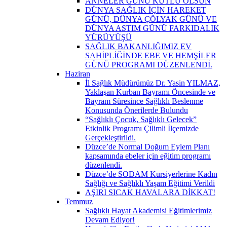
ANNELER GÜNÜ KUTLU OLSUN
DÜNYA SAĞLIK İÇİN HAREKET
GÜNÜ, DÜNYA ÇÖLYAK GÜNÜ VE
DÜNYA ASTIM GÜNÜ FARKIDALIK
YÜRÜYÜŞÜ
SAĞLIK BAKANLIĞIMIZ EV
SAHİPLİĞİNDE EBE VE HEMŞİLER
GÜNÜ PROGRAMI DÜZENLENDİ.
Haziran
İl Sağlık Müdürümüz Dr. Yasin YILMAZ,
Yaklaşan Kurban Bayramı Öncesinde ve
Bayram Süresince Sağlıklı Beslenme
Konusunda Önerilerde Bulundu
“Sağlıklı Çocuk, Sağlıklı Gelecek”
Etkinlik Programı Çilimli İlçemizde
Gerçekleştirildi.
Düzce’de Normal Doğum Eylem Planı
kapsamında ebeler için eğitim programı
düzenlendi.
Düzce’de SODAM Kursiyerlerine Kadın
Sağlığı ve Sağlıklı Yaşam Eğitimi Verildi
AŞIRI SICAK HAVALARA DİKKAT!
Temmuz
Sağlıklı Hayat Akademisi Eğitimlerimiz
Devam Ediyor!