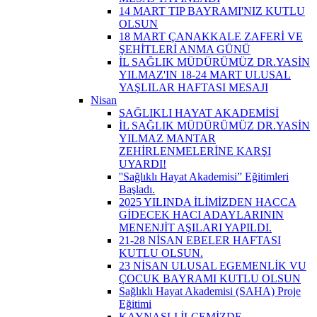
14 MART TIP BAYRAMI'NIZ KUTLU
OLSUN
18 MART ÇANAKKALE ZAFERİ VE
ŞEHİTLERİ ANMA GÜNÜ
İL SAĞLIK MÜDÜRÜMÜZ DR.YASİN
YILMAZ'IN 18-24 MART ULUSAL
YAŞLILAR HAFTASI MESAJI
Nisan
SAĞLIKLI HAYAT AKADEMİSİ
İL SAĞLIK MÜDÜRÜMÜZ DR.YASİN
YILMAZ MANTAR
ZEHİRLENMELERİNE KARŞI
UYARDI!
''Sağlıklı Hayat Akademisi” Eğitimleri
Başladı.
2025 YILINDA İLİMİZDEN HACCA
GİDECEK HACI ADAYLARININ
MENENJİT AŞILARI YAPILDI.
21-28 NİSAN EBELER HAFTASI
KUTLU OLSUN.
23 NİSAN ULUSAL EGEMENLİK VU
ÇOCUK BAYRAMI KUTLU OLSUN
Sağlıklı Hayat Akademisi (SAHA) Proje
Eğitimi
KAYNAŞLI İLÇEMİZDE