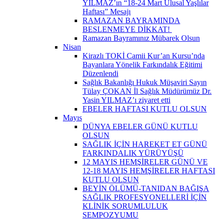
YILMAZ’ın “18-24 Mart Ulusal Yaşlılar
Haftası” Mesajı
RAMAZAN BAYRAMINDA
BESLENMEYE DİKKAT! ​
Ramazan Bayramınız Mübarek Olsun
Nisan
Kirazlı TOKİ Camii Kur’an Kursu’nda
Bayanlara Yönelik Farkındalık Eğitimi
Düzenlendi
Sağlık Bakanlığı Hukuk Müşaviri Sayın
Tülay ÇOKAN İl Sağlık Müdürümüz Dr.
Yasin YILMAZ’ı ziyaret etti
EBELER HAFTASI KUTLU OLSUN
Mayıs
DÜNYA EBELER GÜNÜ KUTLU
OLSUN
SAĞLIK İÇİN HAREKET ET GÜNÜ
FARKINDALIK YÜRÜYÜŞÜ
12 MAYIS HEMŞİRELER GÜNÜ VE
12-18 MAYIS HEMŞİRELER HAFTASI
KUTLU OLSUN
BEYİN ÖLÜMÜ-TANIDAN BAĞIŞA
SAĞLIK PROFESYONELLERİ İÇİN
KLİNİK SORUMLULUK
SEMPOZYUMU