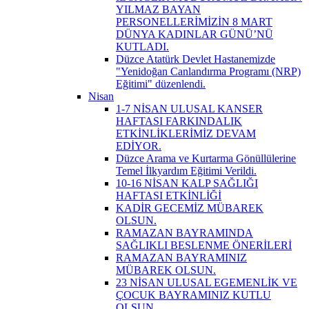
YILMAZ BAYAN
PERSONELLERİMİZİN 8 MART
DÜNYA KADINLAR GÜNÜ’NÜ
KUTLADI.
Düzce Atatürk Devlet Hastanemizde
"Yenidoğan Canlandırma Programı (NRP)
Eğitimi" düzenlendi.
Nisan
1-7 NİSAN ULUSAL KANSER
HAFTASI FARKINDALIK
ETKİNLİKLERİMİZ DEVAM
EDİYOR.
Düzce Arama ve Kurtarma Gönüllülerine
Temel İlkyardım Eğitimi Verildi.
10-16 NİSAN KALP SAĞLIĞI
HAFTASI ETKİNLİĞİ
KADİR GECEMİZ MÜBAREK
OLSUN.
RAMAZAN BAYRAMINDA
SAĞLIKLI BESLENME ÖNERİLERİ
RAMAZAN BAYRAMINIZ
MÜBAREK OLSUN.
23 NİSAN ULUSAL EGEMENLİK VE
ÇOCUK BAYRAMINIZ KUTLU
OLSUN.