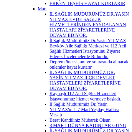
ERKEN TEŞHİS HAYAT KURTARIR
Mart
İL SAĞLIK MÜDÜRÜMÜZ DR.YASİN
YILMAZ EVDE SAĞLIK
HİZMETLERİNDEN FAYDALANAN
HASTALARI ZİYARETLERİNE
DEVAM EDİYOR.
İl Sağlık Müdürümüz Dr.Yasin YILMAZ
Beyköy Aile Sağlığı Merkezi ve 112 Acil
Sağlık Hizmetleri İstasyonunu Ziyaret
Ederek İncelemelerde Bulundu.
Deprem öncesi, anı ve sonrasında alınacak
önlemler hayat kurtarır.
İL SAĞLIK MÜDÜRÜMÜZ DR.
YASİN YILMAZ İLÇE DEVLET
HASTANELERİ ZİYARETLERİNE
DEVAM EDİYOR.
Kaynaşlı 112 Acil Sağlık Hizmetleri
İstasyonumuz hizmet vermeye başladı.
İl Sağlık Müdürümüz Dr. Yasin
YILMAZ'ın 1-7 Mart Yeşilay Haftası
Mesajı
Berat Kandiliniz Mübarek Olsun
8 MART DÜNYA KADINLAR GÜNÜ
İL SAĞLIK MÜDÜRÜMÜZ DR.YASİN