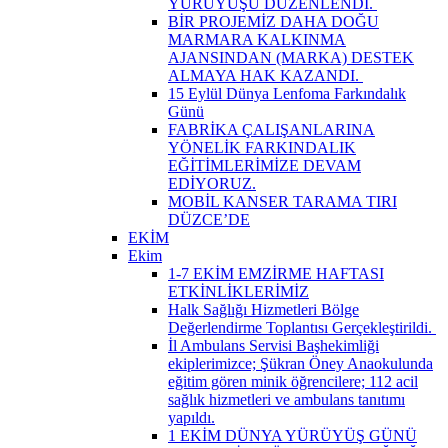
YÜRÜYÜŞÜ DÜZENLENDİ. ​
BİR PROJEMİZ DAHA DOĞU
MARMARA KALKINMA
AJANSINDAN (MARKA) DESTEK
ALMAYA HAK KAZANDI. ​
15 Eylül Dünya Lenfoma Farkındalık
Günü
FABRİKA ÇALIŞANLARINA
YÖNELİK FARKINDALIK
EĞİTİMLERİMİZE DEVAM
EDİYORUZ.
MOBİL KANSER TARAMA TIRI
DÜZCE’DE
EKİM
Ekim
1-7 EKİM EMZİRME HAFTASI
ETKİNLİKLERİMİZ
Halk Sağlığı Hizmetleri Bölge
Değerlendirme Toplantısı Gerçekleştirildi. ​
İl Ambulans Servisi Başhekimliği
ekiplerimizce; Şükran Öney Anaokulunda
eğitim gören minik öğrencilere; 112 acil
sağlık hizmetleri ve ambulans tanıtımı
yapıldı.
1 EKİM DÜNYA YÜRÜYÜŞ GÜNÜ