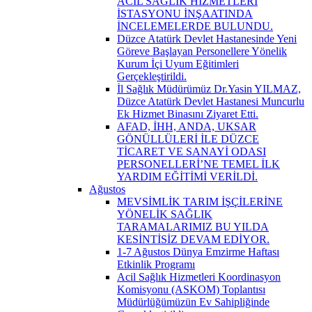
ACİL SAĞLIK HİZMETLERİ
İSTASYONU İNŞAATINDA
İNCELEMELERDE BULUNDU.
Düzce Atatürk Devlet Hastanesinde Yeni
Göreve Başlayan Personellere Yönelik
Kurum İçi Uyum Eğitimleri
Gerçekleştirildi.
İl Sağlık Müdürümüz Dr.Yasin YILMAZ,
Düzce Atatürk Devlet Hastanesi Muncurlu
Ek Hizmet Binasını Ziyaret Etti.
AFAD, İHH, ANDA, UKSAR
GÖNÜLLÜLERİ İLE DÜZCE
TİCARET VE SANAYİ ODASI
PERSONELLERİ’NE TEMEL İLK
YARDIM EĞİTİMİ VERİLDİ.
Ağustos
MEVSİMLİK TARIM İŞÇİLERİNE
YÖNELİK SAĞLIK
TARAMALARIMIZ BU YILDA
KESİNTİSİZ DEVAM EDİYOR.
1-7 Ağustos Dünya Emzirme Haftası
Etkinlik Programı
Acil Sağlık Hizmetleri Koordinasyon
Komisyonu (ASKOM) Toplantısı
Müdürlüğümüzün Ev Sahipliğinde