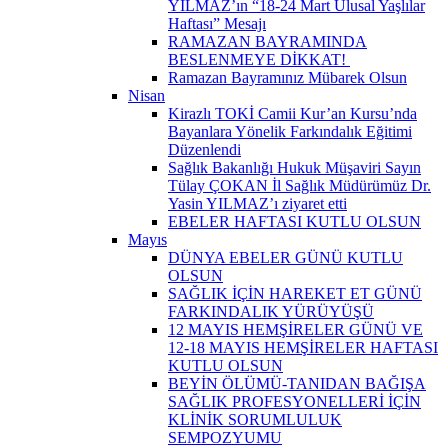
YILMAZ’ın “18-24 Mart Ulusal Yaşlılar
Haftası” Mesajı
RAMAZAN BAYRAMINDA
BESLENMEYE DİKKAT! ​
Ramazan Bayramınız Mübarek Olsun
Nisan
Kirazlı TOKİ Camii Kur’an Kursu’nda
Bayanlara Yönelik Farkındalık Eğitimi
Düzenlendi
Sağlık Bakanlığı Hukuk Müşaviri Sayın
Tülay ÇOKAN İl Sağlık Müdürümüz Dr.
Yasin YILMAZ’ı ziyaret etti
EBELER HAFTASI KUTLU OLSUN
Mayıs
DÜNYA EBELER GÜNÜ KUTLU
OLSUN
SAĞLIK İÇİN HAREKET ET GÜNÜ
FARKINDALIK YÜRÜYÜŞÜ
12 MAYIS HEMŞİRELER GÜNÜ VE
12-18 MAYIS HEMŞİRELER HAFTASI
KUTLU OLSUN
BEYİN ÖLÜMÜ-TANIDAN BAĞIŞA
SAĞLIK PROFESYONELLERİ İÇİN
KLİNİK SORUMLULUK
SEMPOZYUMU