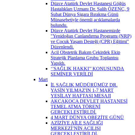
Düzce Atatürk Devlet Hastanesi Göğüs
Hastalıkları Uzmanı Dr. Salih ÖZENÇ, 9
Şubat Dünya Sigara Bırakma Günü
Münasebetiyle önemli açıklamalarda
bulundu.
Düzce Atatürk Devlet Hastanemizde
"Yenidoğan Canlandırma Programı (NRP)
ve Çocuk Yaşam Desteği (CPR) Eğitimi"
Düzenlendi.
Acil Obstetrik Bakım Çekirdek Ekip
Stratejik Planlama Grubu Toplantısı
Yapıldı.
‘’SAĞLIK HAKKI’’ KONUSUNDA
SEMİNER VERİLDİ
Mart
İL SAĞLIK MÜDÜRÜMÜZ DR.
YASİN YILMAZ'IN 1-7 MART
YEŞİLAY HAFTASI MESAJI
AKÇAKOCA DEVLET HASTANESİ
TEMEL ATMA TÖRENİ
GERÇEKLEŞTİRLDİ.
4 MART DÜNYA OBEZİTE GÜNÜ
AZİZİYE AİLE SAĞLIĞI
MERKEZİ’NİN AÇILIŞI
GERÇEKLEŞTİRİLDİ.