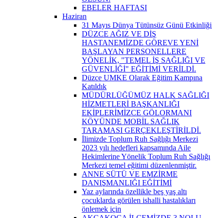
EBELER HAFTASI
Haziran
31 Mayıs Dünya Tütünsüz Günü Etkinliği
DÜZCE AĞIZ VE DİŞ
HASTANEMİZDE GÖREVE YENİ
BAŞLAYAN PERSONELLERE
YÖNELİK, "TEMEL İŞ SAĞLIĞI VE
GÜVENLİĞİ" EĞİTİMİ VERİLDİ.
Düzce UMKE Olarak Eğitim Kampına
Katıldık
MÜDÜRLÜĞÜMÜZ HALK SAĞLIĞI
HİZMETLERİ BAŞKANLIĞI
EKİPLERİMİZCE GÖLORMANI
KÖYÜNDE MOBİL SAĞLIK
TARAMASI GERÇEKLEŞTİRİLDİ.
İlimizde Toplum Ruh Sağlığı Merkezi
2023 yılı hedefleri kapsamında Aile
Hekimlerine Yönelik Toplum Ruh Sağlığı
Merkezi temel eğitimi düzenlenmiştir.
ANNE SÜTÜ VE EMZİRME
DANIŞMANLIĞI EĞİTİMİ
Yaz aylarında özellikle beş yaş altı
çocuklarda görülen ishalli hastalıkları
önlemek için
AKÇAKOCA İLÇEMİZDE 3 NOLU