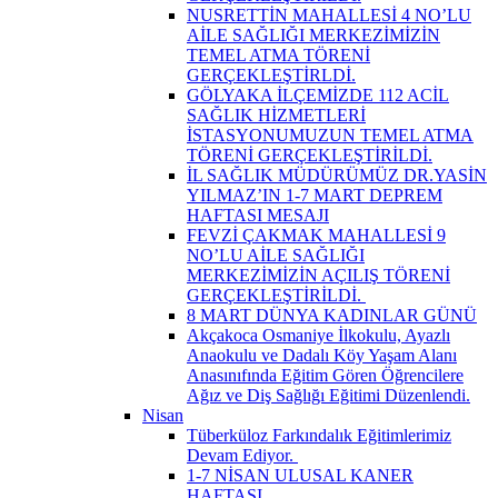
NUSRETTİN MAHALLESİ 4 NO’LU
AİLE SAĞLIĞI MERKEZİMİZİN
TEMEL ATMA TÖRENİ
GERÇEKLEŞTİRLDİ.
GÖLYAKA İLÇEMİZDE 112 ACİL
SAĞLIK HİZMETLERİ
İSTASYONUMUZUN TEMEL ATMA
TÖRENİ GERÇEKLEŞTİRİLDİ.
İL SAĞLIK MÜDÜRÜMÜZ DR.YASİN
YILMAZ’IN 1-7 MART DEPREM
HAFTASI MESAJI
FEVZİ ÇAKMAK MAHALLESİ 9
NO’LU AİLE SAĞLIĞI
MERKEZİMİZİN AÇILIŞ TÖRENİ
GERÇEKLEŞTİRİLDİ. ​
8 MART DÜNYA KADINLAR GÜNÜ
Akçakoca Osmaniye İlkokulu, Ayazlı
Anaokulu ve Dadalı Köy Yaşam Alanı
Anasınıfında Eğitim Gören Öğrencilere
Ağız ve Diş Sağlığı Eğitimi Düzenlendi.
Nisan
Tüberküloz Farkındalık Eğitimlerimiz
Devam Ediyor. ​
1-7 NİSAN ULUSAL KANER
HAFTASI