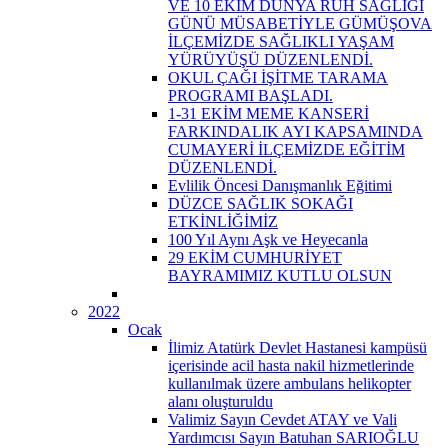
VE 10 EKİM DÜNYA RUH SAĞLIĞI
GÜNÜ MÜSABETİYLE GÜMÜŞOVA
İLÇEMİZDE SAĞLIKLI YAŞAM
YÜRÜYÜŞÜ DÜZENLENDİ.
OKUL ÇAĞI İŞİTME TARAMA
PROGRAMI BAŞLADI.
1-31 EKİM MEME KANSERİ
FARKINDALIK AYI KAPSAMINDA
CUMAYERİ İLÇEMİZDE EĞİTİM
DÜZENLENDİ.
Evlilik Öncesi Danışmanlık Eğitimi
DÜZCE SAĞLIK SOKAĞI
ETKİNLİĞİMİZ
100 Yıl Aynı Aşk ve Heyecanla
29 EKİM CUMHURİYET
BAYRAMIMIZ KUTLU OLSUN
2022
Ocak
İlimiz Atatürk Devlet Hastanesi kampüsü
içerisinde acil hasta nakil hizmetlerinde
kullanılmak üzere ambulans helikopter
alanı oluşturuldu
Valimiz Sayın Cevdet ATAY ve Vali
Yardımcısı Sayın Batuhan SARIOĞLU