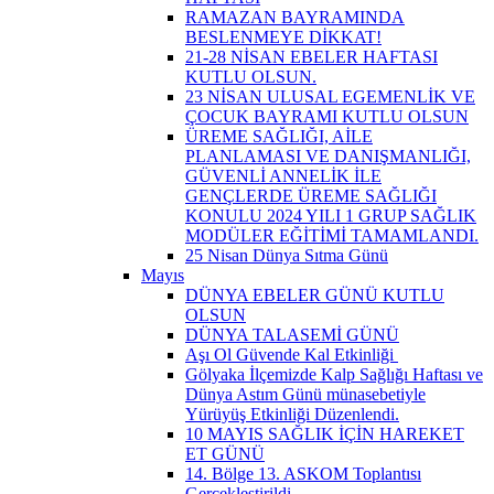
RAMAZAN BAYRAMINDA
BESLENMEYE DİKKAT!
21-28 NİSAN EBELER HAFTASI
KUTLU OLSUN.
23 NİSAN ULUSAL EGEMENLİK VE
ÇOCUK BAYRAMI KUTLU OLSUN
ÜREME SAĞLIĞI, AİLE
PLANLAMASI VE DANIŞMANLIĞI,
GÜVENLİ ANNELİK İLE
GENÇLERDE ÜREME SAĞLIĞI
KONULU 2024 YILI 1 GRUP SAĞLIK
MODÜLER EĞİTİMİ TAMAMLANDI.
25 Nisan Dünya Sıtma Günü
Mayıs
DÜNYA EBELER GÜNÜ KUTLU
OLSUN
DÜNYA TALASEMİ GÜNÜ
Aşı Ol Güvende Kal Etkinliği ​
Gölyaka İlçemizde Kalp Sağlığı Haftası ve
Dünya Astım Günü münasebetiyle
Yürüyüş Etkinliği Düzenlendi.
10 MAYIS SAĞLIK İÇİN HAREKET
ET GÜNÜ
14. Bölge 13. ASKOM Toplantısı
Gerçekleştirildi.