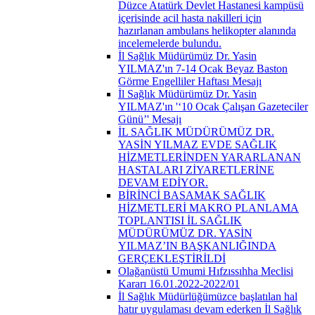
Düzce Atatürk Devlet Hastanesi kampüsü
içerisinde acil hasta nakilleri için
hazırlanan ambulans helikopter alanında
incelemelerde bulundu.
İl Sağlık Müdürümüz Dr. Yasin
YILMAZ'ın 7-14 Ocak Beyaz Baston
Görme Engelliler Haftası Mesajı
İl Sağlık Müdürümüz Dr. Yasin
YILMAZ'ın '‘10 Ocak Çalışan Gazeteciler
Günü’' Mesajı
İL SAĞLIK MÜDÜRÜMÜZ DR.
YASİN YILMAZ EVDE SAĞLIK
HİZMETLERİNDEN YARARLANAN
HASTALARI ZİYARETLERİNE
DEVAM EDİYOR.
BİRİNCİ BASAMAK SAĞLIK
HİZMETLERİ MAKRO PLANLAMA
TOPLANTISI İL SAĞLIK
MÜDÜRÜMÜZ DR. YASİN
YILMAZ’IN BAŞKANLIĞINDA
GERÇEKLEŞTİRİLDİ
Olağanüstü Umumi Hıfzıssıhha Meclisi
Kararı 16.01.2022-2022/01
İl Sağlık Müdürlüğümüzce başlatılan hal
hatır uygulaması devam ederken İl Sağlık