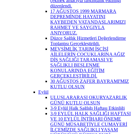
çekmek amacıyla farkındalık etkinliği
düzenlendi.
17 AĞUSTOS 1999 MARMARA
DEPREMİNDE HAYATINI
KAYBEDEN VATANDAŞLARIMIZI
RAHMET VE SAYGIYLA
ANIYORUZ.
Düzce Sağlık Hizmetleri Değerlendirme
Toplantısı Gerçekleştirildi.
MEVSİMLİK TARIM İŞÇİSİ
AİLELERİN ÇOCUKLARINA AĞIZ
DİŞ SAĞLIĞI TARAMASI VE
SAĞLIKLI BESLENME
KONULARINDA EĞİTİM
GERÇEKLEŞTİRİLDİ.
30 AĞUSTOS ZAFER BAYRAMI'MIZ
KUTLU OLSUN
Eylül
ULUSLARARASI OKURYAZARLIK
GÜNÜ KUTLU OLSUN
3-9 Eylül Halk Sağlığı Haftası Etkinliği
3-9 EYLÜL HALK SAĞLIĞI HAFTASI
VE 10 EYLÜL İNTİHARI ÖNEME
GÜNÜ MÜSABETİYLE CUMAYERİ
İLÇEMİZDE SAĞLIKLI YAŞAM