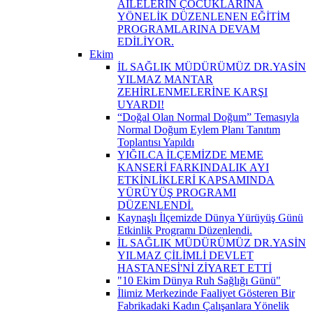
AİLELERİN ÇOCUKLARINA
YÖNELİK DÜZENLENEN EĞİTİM
PROGRAMLARINA DEVAM
EDİLİYOR.
Ekim
İL SAĞLIK MÜDÜRÜMÜZ DR.YASİN
YILMAZ MANTAR
ZEHİRLENMELERİNE KARŞI
UYARDI!
“Doğal Olan Normal Doğum” Temasıyla
Normal Doğum Eylem Planı Tanıtım
Toplantısı Yapıldı
YIĞILCA İLÇEMİZDE MEME
KANSERİ FARKINDALIK AYI
ETKİNLİKLERİ KAPSAMINDA
YÜRÜYÜŞ PROGRAMI
DÜZENLENDİ.
Kaynaşlı İlçemizde Dünya Yürüyüş Günü
Etkinlik Programı Düzenlendi.
İL SAĞLIK MÜDÜRÜMÜZ DR.YASİN
YILMAZ ÇİLİMLİ DEVLET
HASTANESİ'Nİ ZİYARET ETTİ
"10 Ekim Dünya Ruh Sağlığı Günü"
İlimiz Merkezinde Faaliyet Gösteren Bir
Fabrikadaki Kadın Çalışanlara Yönelik