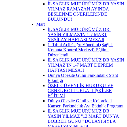
İL SAĞLIK MÜDÜRÜMÜZ DR.YASİN
YILMAZ RAMAZAN AYINDA
BESLENME ÖNERİLERİNDE
BULUNDU!
Mart
İL SAĞLIK MÜDÜRÜMÜZ DR.
YASİN YILMAZ'IN 1-7 MART
YEŞİLAY HAFTASI MESAJI
1. Tıbbi Acil Çağrı Yönetimi (Sağlık
Komuta Kontrol Merkezi) Eğitimi
Düzenlendi.
İL SAĞLIK MÜDÜRÜMÜZ DR.YASİN
YILMAZ’IN 1-7 MART DEPREM
HAFTASI MESAJI
Dünya Obezite Günü Farkındalık Stant
Etkinliği
ÖZEL GÜVENLİK HUKUKU VE
GENEL KOLLUKLA İLİŞKİLER
EĞİTİMİ
Dünya Obezite Günü ve Kolorektal
Kanseri Farkındalık Ayı Etkinlik Programı
İL SAĞLIK MÜDÜRÜMÜZ DR.
YASİN YILMAZ ''13 MART DÜNYA
BÖBREK GÜNÜ’’ DOLAYISIYLA
MESAJ YAYINLADI