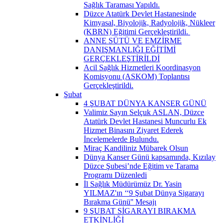
Sağlık Taraması Yapıldı.
Düzce Atatürk Devlet Hastanesinde
Kimyasal, Biyolojik, Radyolojik, Nükleer
(KBRN) Eğitimi Gerçekleştirildi. ​
ANNE SÜTÜ VE EMZİRME
DANIŞMANLIĞI EĞİTİMİ
GERÇEKLEŞTİRİLDİ
Acil Sağlık Hizmetleri Koordinasyon
Komisyonu (ASKOM) Toplantısı
Gerçekleştirildi.
Şubat
4 ŞUBAT DÜNYA KANSER GÜNÜ
Valimiz Sayın Selçuk ASLAN, Düzce
Atatürk Devlet Hastanesi Muncurlu Ek
Hizmet Binasını Ziyaret Ederek
İncelemelerde Bulundu.
Miraç Kandiliniz Mübarek Olsun
Dünya Kanser Günü kapsamında, Kızılay
Düzce Şubesi’nde Eğitim ve Tarama
Programı Düzenledi
İl Sağlık Müdürümüz Dr. Yasin
YILMAZ'ın ‘‘9 Şubat Dünya Sigarayı
Bırakma Günü'' Mesajı
9 ŞUBAT SİGARAYI BIRAKMA
ETKİNLİĞİ