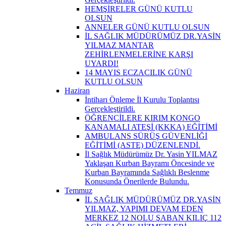
HEMŞİRELER GÜNÜ KUTLU
OLSUN
ANNELER GÜNÜ KUTLU OLSUN
İL SAĞLIK MÜDÜRÜMÜZ DR.YASİN
YILMAZ MANTAR
ZEHİRLENMELERİNE KARŞI
UYARDI!
14 MAYIS ECZACILIK GÜNÜ
KUTLU OLSUN
Haziran
İntiharı Önleme İl Kurulu Toplantısı
Gerçekleştirildi.
ÖĞRENCİLERE KIRIM KONGO
KANAMALI ATEŞİ (KKKA) EĞİTİMİ
AMBULANS SÜRÜŞ GÜVENLİĞİ
EĞİTİMİ (ASTE) DÜZENLENDİ.
İl Sağlık Müdürümüz Dr. Yasin YILMAZ
Yaklaşan Kurban Bayramı Öncesinde ve
Kurban Bayramında Sağlıklı Beslenme
Konusunda Önerilerde Bulundu.
Temmuz
İL SAĞLIK MÜDÜRÜMÜZ DR.YASİN
YILMAZ, YAPIMI DEVAM EDEN
MERKEZ 12 NOLU ŞABAN KILIÇ 112