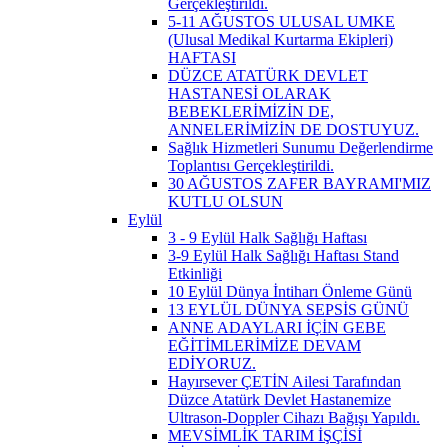
Gerçekleştirildi.
5-11 AĞUSTOS ULUSAL UMKE
(Ulusal Medikal Kurtarma Ekipleri)
HAFTASI
DÜZCE ATATÜRK DEVLET
HASTANESİ OLARAK
BEBEKLERİMİZİN DE,
ANNELERİMİZİN DE DOSTUYUZ.
Sağlık Hizmetleri Sunumu Değerlendirme
Toplantısı Gerçekleştirildi.
30 AĞUSTOS ZAFER BAYRAMI'MIZ
KUTLU OLSUN
Eylül
3 - 9 Eylül Halk Sağlığı Haftası
3-9 Eylül Halk Sağlığı Haftası Stand
Etkinliği
10 Eylül Dünya İntiharı Önleme Günü
13 EYLÜL DÜNYA SEPSİS GÜNÜ
ANNE ADAYLARI İÇİN GEBE
EĞİTİMLERİMİZE DEVAM
EDİYORUZ.
Hayırsever ÇETİN Ailesi Tarafından
Düzce Atatürk Devlet Hastanemize
Ultrason-Doppler Cihazı Bağışı Yapıldı.
MEVSİMLİK TARIM İŞÇİSİ