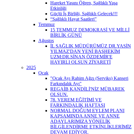
Hareket Yaşını Öğren, Sağlıklı Yaşa
Etkinliği
Güçlü İş Birliği, Sağlıklı Gelecek!!!
“Sağlıklı Hayat Saatleri”
Temmuz
15 TEMMUZ DEMOKRASİ VE MİLLİ
BİRLİK GÜNÜ
Ağustos
İL SAĞLIK MÜDÜRÜMÜZ DR.YASİN
YILMAZ'DAN YENİ BAŞHEKİM
UZM:DR.SİNAN ÖZDEMİR'E
HAYIRLI OLSUN ZİYARETİ
2025
Ocak
"Ocak Ayı Rahim Ağzı (Serviks) Kanseri
Farkındalık Ayı"
REGAİB KANDİLİ'NİZ MÜBAREK
OLSUN.
78. VEREM EĞİTİMİ VE
FARKINDALIK HAFTASI
NORMAL DOĞUM EYLEM PLANI
KAPSAMINDA ANNE VE ANNE
ADAYLARIMIZA YÖNELİK
BİLGİLENDİRME ETKİNLİKLERİMİZ
DEVAM EDİYOR.