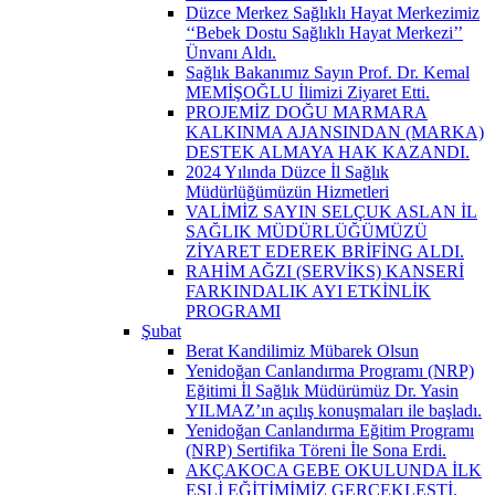
Düzce Merkez Sağlıklı Hayat Merkezimiz
‘‘Bebek Dostu Sağlıklı Hayat Merkezi’’
Ünvanı Aldı.
Sağlık Bakanımız Sayın Prof. Dr. Kemal
MEMİŞOĞLU İlimizi Ziyaret Etti.
PROJEMİZ DOĞU MARMARA
KALKINMA AJANSINDAN (MARKA)
DESTEK ALMAYA HAK KAZANDI.
2024 Yılında Düzce İl Sağlık
Müdürlüğümüzün Hizmetleri
VALİMİZ SAYIN SELÇUK ASLAN İL
SAĞLIK MÜDÜRLÜĞÜMÜZÜ
ZİYARET EDEREK BRİFİNG ALDI.
RAHİM AĞZI (SERVİKS) KANSERİ
FARKINDALIK AYI ETKİNLİK
PROGRAMI
Şubat
Berat Kandilimiz Mübarek Olsun
Yenidoğan Canlandırma Programı (NRP)
Eğitimi İl Sağlık Müdürümüz Dr. Yasin
YILMAZ’ın açılış konuşmaları ile başladı.
Yenidoğan Canlandırma Eğitim Programı
(NRP) Sertifika Töreni İle Sona Erdi.
AKÇAKOCA GEBE OKULUNDA İLK
EŞLİ EĞİTİMİMİZ GERÇEKLEŞTİ.