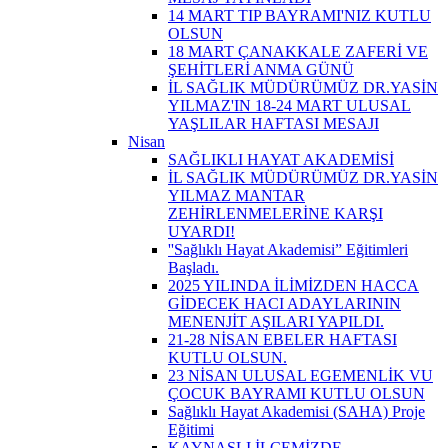
14 MART TIP BAYRAMI'NIZ KUTLU
OLSUN
18 MART ÇANAKKALE ZAFERİ VE
ŞEHİTLERİ ANMA GÜNÜ
İL SAĞLIK MÜDÜRÜMÜZ DR.YASİN
YILMAZ'IN 18-24 MART ULUSAL
YAŞLILAR HAFTASI MESAJI
Nisan
SAĞLIKLI HAYAT AKADEMİSİ
İL SAĞLIK MÜDÜRÜMÜZ DR.YASİN
YILMAZ MANTAR
ZEHİRLENMELERİNE KARŞI
UYARDI!
''Sağlıklı Hayat Akademisi” Eğitimleri
Başladı.
2025 YILINDA İLİMİZDEN HACCA
GİDECEK HACI ADAYLARININ
MENENJİT AŞILARI YAPILDI.
21-28 NİSAN EBELER HAFTASI
KUTLU OLSUN.
23 NİSAN ULUSAL EGEMENLİK VU
ÇOCUK BAYRAMI KUTLU OLSUN
Sağlıklı Hayat Akademisi (SAHA) Proje
Eğitimi
KAYNAŞLI İLÇEMİZDE