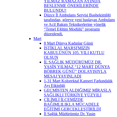
YILMAZ RAMAZAN AYINDA
BESLENME ÖNERİLERİNDE
BULUNDU!
Düzce İl Ambulans Servisi Başhekimliği
tarafından, göreve yeni başlayan Ambulans
ve Acil Bakım Teknikerlerine yönelik
“Temel Eğitim Modülü” programı
düzenlendi.
Mart
8 Mart Dünya Kadınlar Günü
İSTİKLAL MARŞI'MIZIN
KABULÜNÜN 105. YILI KUTLU
OLSUN
İL SAĞLIK MÜDÜRÜMÜZ DR.
YASİN YILMAZ “12 MART DÜNYA
BÖBREK GÜNÜ” DOLAYISIYLA
MESAJ YAYINLADI
1-31 Mart Kolorektal Kanseri Farkındalık
Ayı Etkinliği
GEÇMİŞTEN ALDIĞIMIZ MİRASLA
SAĞLIKLI TÜRKİYE YÜZYILI
ÇİLİMLİ İLÇEMİZDE
BAĞIMLILIKLA MÜCADELE
EĞİTİMİ GERÇEKLEŞTİRİLDİ
İl Sağlık Müdürümüz Dr. Yasin