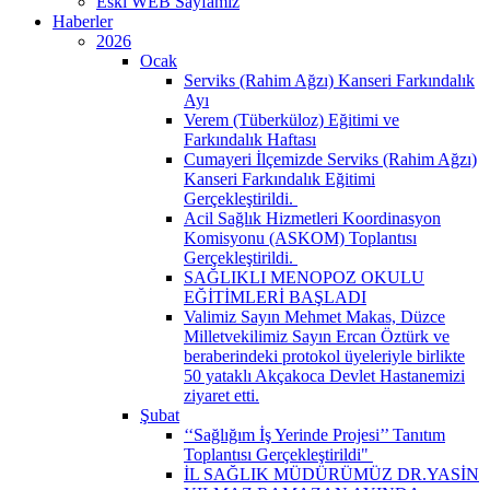
Eski WEB Sayfamız
Haberler
2026
Ocak
Serviks (Rahim Ağzı) Kanseri Farkındalık
Ayı
Verem (Tüberküloz) Eğitimi ve
Farkındalık Haftası
Cumayeri İlçemizde Serviks (Rahim Ağzı)
Kanseri Farkındalık Eğitimi
Gerçekleştirildi. ​
Acil Sağlık Hizmetleri Koordinasyon
Komisyonu (ASKOM) Toplantısı
Gerçekleştirildi. ​
SAĞLIKLI MENOPOZ OKULU
EĞİTİMLERİ BAŞLADI
Valimiz Sayın Mehmet Makas, Düzce
Milletvekilimiz Sayın Ercan Öztürk ve
beraberindeki protokol üyeleriyle birlikte
50 yataklı Akçakoca Devlet Hastanemizi
ziyaret etti.
Şubat
‘‘Sağlığım İş Yerinde Projesi’’ Tanıtım
Toplantısı Gerçekleştirildi" ​
İL SAĞLIK MÜDÜRÜMÜZ DR.YASİN