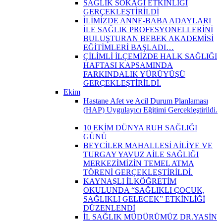
SAĞLIK SOKAĞI ETKİNLİĞİ
GERÇEKLEŞTİRİLDİ
İLİMİZDE ANNE-BABA ADAYLARI
İLE SAĞLIK PROFESYONELLERİNİ
BULUŞTURAN BEBEK AKADEMİSİ
EĞİTİMLERİ BAŞLADI…
ÇİLİMLİ İLÇEMİZDE HALK SAĞLIĞI
HAFTASI KAPSAMINDA
FARKINDALIK YÜRÜYÜŞÜ
GERÇEKLEŞTİRİLDİ.
Ekim
Hastane Afet ve Acil Durum Planlaması
(HAP) Uygulayıcı Eğitimi Gerçekleştirildi.
10 EKİM DÜNYA RUH SAĞLIĞI
GÜNÜ
BEYCİLER MAHALLESİ AİLİYE VE
TURGAY YAVUZ AİLE SAĞLIĞI
MERKEZİMİZİN TEMEL ATMA
TÖRENİ GERÇEKLEŞTİRİLDİ.
KAYNAŞLI İLKÖĞRETİM
OKULUNDA “SAĞLIKLI ÇOCUK,
SAĞLIKLI GELECEK” ETKİNLİĞİ
DÜZENLENDİ
İL SAĞLIK MÜDÜRÜMÜZ DR.YASİN