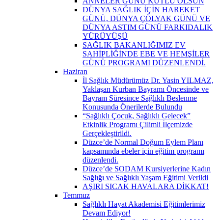
ANNELER GÜNÜ KUTLU OLSUN
DÜNYA SAĞLIK İÇİN HAREKET
GÜNÜ, DÜNYA ÇÖLYAK GÜNÜ VE
DÜNYA ASTIM GÜNÜ FARKIDALIK
YÜRÜYÜŞÜ
SAĞLIK BAKANLIĞIMIZ EV
SAHİPLİĞİNDE EBE VE HEMŞİLER
GÜNÜ PROGRAMI DÜZENLENDİ.
Haziran
İl Sağlık Müdürümüz Dr. Yasin YILMAZ,
Yaklaşan Kurban Bayramı Öncesinde ve
Bayram Süresince Sağlıklı Beslenme
Konusunda Önerilerde Bulundu
“Sağlıklı Çocuk, Sağlıklı Gelecek”
Etkinlik Programı Çilimli İlçemizde
Gerçekleştirildi.
Düzce’de Normal Doğum Eylem Planı
kapsamında ebeler için eğitim programı
düzenlendi.
Düzce’de SODAM Kursiyerlerine Kadın
Sağlığı ve Sağlıklı Yaşam Eğitimi Verildi
AŞIRI SICAK HAVALARA DİKKAT!
Temmuz
Sağlıklı Hayat Akademisi Eğitimlerimiz
Devam Ediyor!