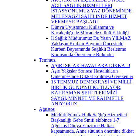
ACİL SAĞLIK HİZMETLERİ
İSTASYONUMUZ YAZ DÖNEMİNDE
MELENAĞZI SAHİLİNDE HİZMET
VERMEYE BAŞLADI.
Dünya Uyuşturucu Kullanımı ve
Kaçakçılığı İle Mücadele Günü Etkinliği
İl Sağlık Müdürümüz Dr. Yasin YILMAZ
Yaklaşan Kurban Bayramı Öncesinde
Kurban Bayramında Sağlıklı Beslenme
Konusunda Önerilerde Bulundu.
Temmuz
AŞIRI SICAK HAVALARA DİKKAT !
Aşırı Yağışlar Sonrası Hastalıkların
Önlenmesinde Dikkat Edilmesi Gerekenler
15 TEMMUZ DEMOKRASİ VE MİLLİ
BİRLİK GÜNÜ'NÜ KUTLUYOR,
KAHRAMAN ŞEHİTLERİMİZİ
SAYGI, MİNNET VE RAHMETLE
ANIYORUZ.
Ağustos
Müdürlüğümüz Halk Sağlığı Hizmetleri
Başkanlığı Gebe Sınıfı ekibince 1-7
Ağustos Dünya Emzirme Haftası
kapsamında, Anne sütünün önemine dikkat