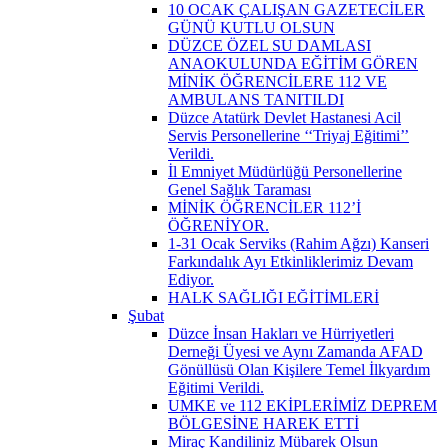
10 OCAK ÇALIŞAN GAZETECİLER
GÜNÜ KUTLU OLSUN
DÜZCE ÖZEL SU DAMLASI
ANAOKULUNDA EĞİTİM GÖREN
MİNİK ÖĞRENCİLERE 112 VE
AMBULANS TANITILDI
Düzce Atatürk Devlet Hastanesi Acil
Servis Personellerine ‘‘Triyaj Eğitimi’’
Verildi.
İl Emniyet Müdürlüğü Personellerine
Genel Sağlık Taraması
MİNİK ÖĞRENCİLER 112’İ
ÖĞRENİYOR.
1-31 Ocak Serviks (Rahim Ağzı) Kanseri
Farkındalık Ayı Etkinliklerimiz Devam
Ediyor.
HALK SAĞLIĞI EĞİTİMLERİ
Şubat
Düzce İnsan Hakları ve Hürriyetleri
Derneği Üyesi ve Aynı Zamanda AFAD
Gönüllüsü Olan Kişilere Temel İlkyardım
Eğitimi Verildi.
UMKE ve 112 EKİPLERİMİZ DEPREM
BÖLGESİNE HAREK ETTİ
Miraç Kandiliniz Mübarek Olsun