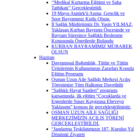
‘‘Medikal Kurtarma Eğitimi ve Saha
Tatbikatı’’ Gerçekleştirildi ​
19 Mayıs Atatürk'ü Anma, Gençlik ve
Spor Bayramınız Kutlu Olsun.
İl Sağlık Müdürümüz Dr. Yasin YILMAZ,
Yaklaşan Kurban Bayramı Öncesinde ve
Bayram Süresince Sağlıklı Beslenme
Konusunda Önerilerde Bulundu
KURBAN BAYRAMIMIZ MÜBAREK
OLSUN
Haziran
Davranışsal Bağımlılık, Tütün ve Tütün
Ürünlerinin Kullanımının Zararları Konulu
Eğitim Programı
Osman Uzun Aile Sağlığı Merkezi Açılış
Törenimize Tüm Halkımız Davetlidir
“Sağlıklı Hayat Saatleri” programı
kapsamında, ilk eğitim “Çocuklarda ve
Ergenlerde Sınav Kaygısına Ebeveyn
Yaklaşımı” konusu ile gerçekleştirilmiştir.
OSMAN UZUN AİLE SAĞLIĞI
MERKEZİMİZİN AÇILIŞ TÖRENİ
GERÇEKLEŞTİRİLDİ.
“Jandarma Teşkilatımızın 187. Kuruluş Yıl
Dönümü Ziyareti