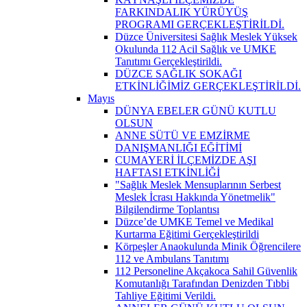
FARKINDALIK YÜRÜYÜŞ
PROGRAMI GERÇEKLEŞTİRİLDİ.
Düzce Üniversitesi Sağlık Meslek Yüksek
Okulunda 112 Acil Sağlık ve UMKE
Tanıtımı Gerçekleştirildi.
DÜZCE SAĞLIK SOKAĞI
ETKİNLİĞİMİZ GERÇEKLEŞTİRİLDİ.
Mayıs
DÜNYA EBELER GÜNÜ KUTLU
OLSUN
ANNE SÜTÜ VE EMZİRME
DANIŞMANLIĞI EĞİTİMİ
CUMAYERİ İLÇEMİZDE AŞI
HAFTASI ETKİNLİĞİ
"Sağlık Meslek Mensuplarının Serbest
Meslek İcrası Hakkında Yönetmelik"
Bilgilendirme Toplantısı
Düzce’de UMKE Temel ve Medikal
Kurtarma Eğitimi Gerçekleştirildi
Körpeşler Anaokulunda Minik Öğrencilere
112 ve Ambulans Tanıtımı
112 Personeline Akçakoca Sahil Güvenlik
Komutanlığı Tarafından Denizden Tıbbi
Tahliye Eğitimi Verildi.