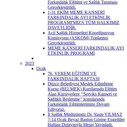
Farkındalık Eğitimi ve Sağlık Taraması
Gerçekleştirildi.
1-31 EKİM MEME KANSERİ
FARKINDALIK AYI ETKİNLİK
PROGRAMI'MIZA TÜM HALKIMIZ
DAVETLİDİR.
Acil Sağlık Hizmetleri Koordinasyon
Komisyonu (ASKOM) Toplantısı
Gerçekleştirildi.
MEME KANSERİ FARKINDALIK AYI
ETKİNLİK PROGRAMI
2023
Ocak
76. VEREM EĞİTİMİ VE
FARKINDALIK HAFTASI
Düzce Belediyesi Meslek Edindirme
Kursu (BELMEK) Kurslarında Eğitim
Alan Kursiyerlere ‘‘Serviks Kanseri ve
Sağlıklı Beslenme’’ konularında
Farkındalık Eğitimlerimize Devam
Ediyoruz.
İl Sağlık Müdürümüz Dr. Yasin YILMAZ
7-14 Ocak Beyaz Baston Görme Engelliler
Haftası Dolayısıyla Mesaj Yayınladı.