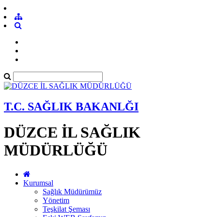
T.C. SAĞLIK BAKANLĞI
DÜZCE İL SAĞLIK
MÜDÜRLÜĞÜ
Kurumsal
Sağlık Müdürümüz
Yönetim
Teşkilat Şeması