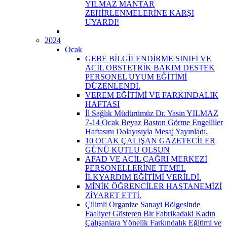
YILMAZ MANTAR
ZEHİRLENMELERİNE KARŞI
UYARDI!
2024
Ocak
GEBE BİLGİLENDİRME SINIFI VE
ACİL OBSTETRİK BAKIM DESTEK
PERSONEL UYUM EĞİTİMİ
DÜZENLENDİ.
VEREM EĞİTİMİ VE FARKINDALIK
HAFTASI
İl Sağlık Müdürümüz Dr. Yasin YILMAZ
7-14 Ocak Beyaz Baston Görme Engelliler
Haftasını Dolayısıyla Mesaj Yayınladı.
10 OCAK ÇALIŞAN GAZETECİLER
GÜNÜ KUTLU OLSUN
AFAD VE ACİL ÇAĞRI MERKEZİ
PERSONELLERİNE TEMEL
İLKYARDIM EĞİTİMİ VERİLDİ.
MİNİK ÖĞRENCİLER HASTANEMİZİ
ZİYARET ETTİ.
Çilimli Organize Sanayi Bölgesinde
Faaliyet Gösteren Bir Fabrikadaki Kadın
Çalışanlara Yönelik Farkındalık Eğitimi ve