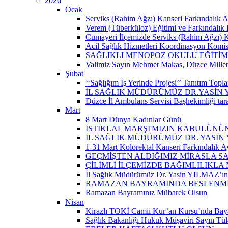
2026
Ocak
Serviks (Rahim Ağzı) Kanseri Farkındalık A
Verem (Tüberküloz) Eğitimi ve Farkındalık 
Cumayeri İlçemizde Serviks (Rahim Ağzı) Kan
Acil Sağlık Hizmetleri Koordinasyon Komisy
SAĞLIKLI MENOPOZ OKULU EĞİTİM
Valimiz Sayın Mehmet Makas, Düzce Milletvek
Şubat
‘‘Sağlığım İş Yerinde Projesi’’ Tanıtım Toplant
İL SAĞLIK MÜDÜRÜMÜZ DR.YASİN
Düzce İl Ambulans Servisi Başhekimliği ta
Mart
8 Mart Dünya Kadınlar Günü
İSTİKLAL MARŞI'MIZIN KABULÜNÜN
İL SAĞLIK MÜDÜRÜMÜZ DR. YASİN
1-31 Mart Kolorektal Kanseri Farkındalık Ay
GEÇMİŞTEN ALDIĞIMIZ MİRASLA SA
ÇİLİMLİ İLÇEMİZDE BAĞIMLILIKLA
İl Sağlık Müdürümüz Dr. Yasin YILMAZ’ın “
RAMAZAN BAYRAMINDA BESLENMEY
Ramazan Bayramınız Mübarek Olsun
Nisan
Kirazlı TOKİ Camii Kur’an Kursu’nda Baya
Sağlık Bakanlığı Hukuk Müşaviri Sayın Tü