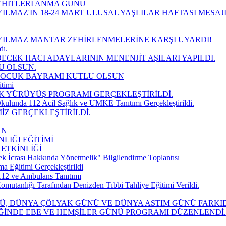
EHİTLERİ ANMA GÜNÜ
ILMAZ'IN 18-24 MART ULUSAL YAŞLILAR HAFTASI MESAJ
YILMAZ MANTAR ZEHİRLENMELERİNE KARŞI UYARDI!
dı.
DECEK HACI ADAYLARININ MENENJİT AŞILARI YAPILDI.
U OLSUN.
 ÇOCUK BAYRAMI KUTLU OLSUN
timi
K YÜRÜYÜŞ PROGRAMI GERÇEKLEŞTİRİLDİ.
kulunda 112 Acil Sağlık ve UMKE Tanıtımı Gerçekleştirildi.
İZ GERÇEKLEŞTİRİLDİ.
UN
LIĞI EĞİTİMİ
 ETKİNLİĞİ
k İcrası Hakkında Yönetmelik" Bilgilendirme Toplantısı
Eğitimi Gerçekleştirildi
112 ve Ambulans Tanıtımı
mutanlığı Tarafından Denizden Tıbbi Tahliye Eğitimi Verildi.
NÜ, DÜNYA ÇÖLYAK GÜNÜ VE DÜNYA ASTIM GÜNÜ FARK
İĞİNDE EBE VE HEMŞİLER GÜNÜ PROGRAMI DÜZENLENDİ.