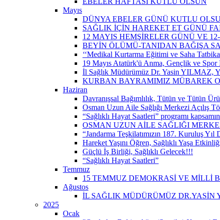
EBELER HAFTASI KUTLU OLSUN
Mayıs
DÜNYA EBELER GÜNÜ KUTLU OLS
SAĞLIK İÇİN HAREKET ET GÜNÜ 
12 MAYIS HEMŞİRELER GÜNÜ VE 12
BEYİN ÖLÜMÜ-TANIDAN BAĞIŞA S
‘‘Medikal Kurtarma Eğitimi ve Saha Tatbikatı’
19 Mayıs Atatürk'ü Anma, Gençlik ve Spor 
İl Sağlık Müdürümüz Dr. Yasin YILMAZ, Y
KURBAN BAYRAMIMIZ MÜBAREK 
Haziran
Davranışsal Bağımlılık, Tütün ve Tütün Ürü
Osman Uzun Aile Sağlığı Merkezi Açılış Tö
“Sağlıklı Hayat Saatleri” programı kapsamın
OSMAN UZUN AİLE SAĞLIĞI MERKEZ
“Jandarma Teşkilatımızın 187. Kuruluş Yıl
Hareket Yaşını Öğren, Sağlıklı Yaşa Etkinliğ
Güçlü İş Birliği, Sağlıklı Gelecek!!!
“Sağlıklı Hayat Saatleri”
Temmuz
15 TEMMUZ DEMOKRASİ VE MİLLİ 
Ağustos
İL SAĞLIK MÜDÜRÜMÜZ DR.YASİN Y
2025
Ocak