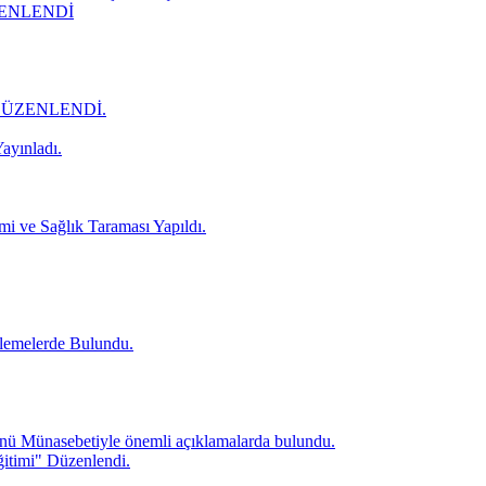
ZENLENDİ
DÜZENLENDİ.
ayınladı.
mi ve Sağlık Taraması Yapıldı.
lemelerde Bulundu.
ü Münasebetiyle önemli açıklamalarda bulundu.
itimi" Düzenlendi.