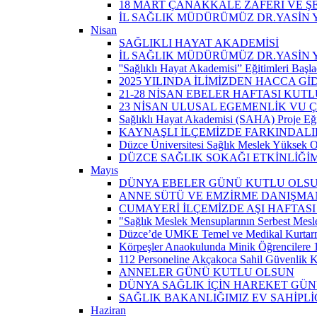
18 MART ÇANAKKALE ZAFERİ VE Ş
İL SAĞLIK MÜDÜRÜMÜZ DR.YASİN Y
Nisan
SAĞLIKLI HAYAT AKADEMİSİ
İL SAĞLIK MÜDÜRÜMÜZ DR.YASİN 
''Sağlıklı Hayat Akademisi” Eğitimleri Başla
2025 YILINDA İLİMİZDEN HACCA Gİ
21-28 NİSAN EBELER HAFTASI KUTL
23 NİSAN ULUSAL EGEMENLİK VU
Sağlıklı Hayat Akademisi (SAHA) Proje Eği
KAYNAŞLI İLÇEMİZDE FARKINDALI
Düzce Üniversitesi Sağlık Meslek Yüksek O
DÜZCE SAĞLIK SOKAĞI ETKİNLİĞİM
Mayıs
DÜNYA EBELER GÜNÜ KUTLU OLS
ANNE SÜTÜ VE EMZİRME DANIŞMAN
CUMAYERİ İLÇEMİZDE AŞI HAFTASI
"Sağlık Meslek Mensuplarının Serbest Mesle
Düzce’de UMKE Temel ve Medikal Kurtarma 
Körpeşler Anaokulunda Minik Öğrencilere 
112 Personeline Akçakoca Sahil Güvenlik Ko
ANNELER GÜNÜ KUTLU OLSUN
DÜNYA SAĞLIK İÇİN HAREKET GÜ
SAĞLIK BAKANLIĞIMIZ EV SAHİPL
Haziran