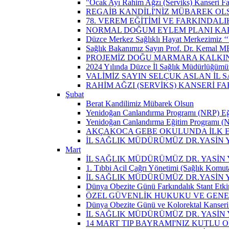
"Ocak Ayı Rahim Ağzı (Serviks) Kanseri Fa
REGAİB KANDİLİ'NİZ MÜBAREK OL
78. VEREM EĞİTİMİ VE FARKINDALI
NORMAL DOĞUM EYLEM PLANI KAP
Düzce Merkez Sağlıklı Hayat Merkezimiz ‘‘
Sağlık Bakanımız Sayın Prof. Dr. Kemal M
PROJEMİZ DOĞU MARMARA KALKIN
2024 Yılında Düzce İl Sağlık Müdürlüğümü
VALİMİZ SAYIN SELÇUK ASLAN İL
RAHİM AĞZI (SERVİKS) KANSERİ F
Şubat
Berat Kandilimiz Mübarek Olsun
Yenidoğan Canlandırma Programı (NRP) Eğit
Yenidoğan Canlandırma Eğitim Programı (NR
AKÇAKOCA GEBE OKULUNDA İLK EŞ
İL SAĞLIK MÜDÜRÜMÜZ DR.YASİN
Mart
İL SAĞLIK MÜDÜRÜMÜZ DR. YASİN Y
1. Tıbbi Acil Çağrı Yönetimi (Sağlık Komut
İL SAĞLIK MÜDÜRÜMÜZ DR.YASİN Y
Dünya Obezite Günü Farkındalık Stant Etkin
ÖZEL GÜVENLİK HUKUKU VE GENEL
Dünya Obezite Günü ve Kolorektal Kanseri 
İL SAĞLIK MÜDÜRÜMÜZ DR. YASİN 
14 MART TIP BAYRAMI'NIZ KUTLU 