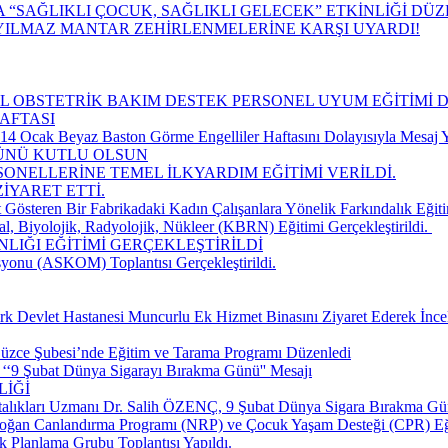
“SAĞLIKLI ÇOCUK, SAĞLIKLI GELECEK” ETKİNLİĞİ DÜ
YILMAZ MANTAR ZEHİRLENMELERİNE KARŞI UYARDI!
CİL OBSTETRİK BAKIM DESTEK PERSONEL UYUM EĞİTİMİ 
AFTASI
 Ocak Beyaz Baston Görme Engelliler Haftasını Dolayısıyla Mesaj Y
GÜNÜ KUTLU OLSUN
SONELLERİNE TEMEL İLKYARDIM EĞİTİMİ VERİLDİ.
İYARET ETTİ.
 Gösteren Bir Fabrikadaki Kadın Çalışanlara Yönelik Farkındalık Eğiti
, Biyolojik, Radyolojik, Nükleer (KBRN) Eğitimi Gerçekleştirildi. ​
LIĞI EĞİTİMİ GERÇEKLEŞTİRİLDİ
yonu (ASKOM) Toplantısı Gerçekleştirildi.
k Devlet Hastanesi Muncurlu Ek Hizmet Binasını Ziyaret Ederek İnce
üzce Şubesi’nde Eğitim ve Tarama Programı Düzenledi
‘‘9 Şubat Dünya Sigarayı Bırakma Günü'' Mesajı
LİĞİ
talıkları Uzmanı Dr. Salih ÖZENÇ, 9 Şubat Dünya Sigara Bırakma Gün
doğan Canlandırma Programı (NRP) ve Çocuk Yaşam Desteği (CPR) Eğ
k Planlama Grubu Toplantısı Yapıldı.