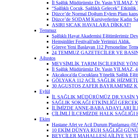
İl Sağlık Müdürümüz Dr. Yasin YILMAZ, Y
“Sağlıklı Çocuk, Sağlıklı Gelecek” Etkinlik 
Düzce’de Normal Doğum Eylem Planı kapsam
Düzce’de SODAM Kursiyerlerine Kadın Sağlı
AŞIRI SICAK HAVALARA DİKKAT!
Temmuz
Sağlıklı Hayat Akademisi Eğitimlerimiz De
Hemşinliler Festivali'nde Yerimizi Aldık.
Göreve Yeni Başlayan 112 Personeline Teme
24 TEMMUZ GAZETECİLER VE BAS
Ağustos
MEVSİMLİK TARIM İŞÇİLERİNE YÖN
İl Sağlık Müdürümüz Dr. Yasin YILMAZ, 4-
Akçakoca'da Çocuklara Yönelik Sağlık Eği
GÖLYAKA 112 ACİL SAĞLIK HİZMET
30 AGUSTOS ZAFER BAYRAMI'MIZ 
Eylül
İL SAĞLIK MÜDÜRÜMÜZ DR.YASİN Y
SAĞLIK SOKAĞI ETKİNLİĞİ GERÇEK
İLİMİZDE ANNE-BABA ADAYLARI İ
ÇİLİMLİ İLÇEMİZDE HALK SAĞLIĞ
Ekim
Hastane Afet ve Acil Durum Planlaması (HAP)
10 EKİM DÜNYA RUH SAĞLIĞI GÜN
BEYCİLER MAHALLESİ AİLİYE VE T