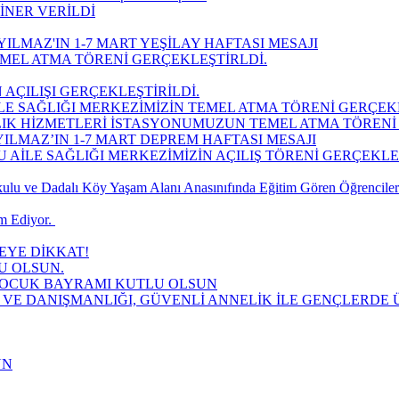
İNER VERİLDİ
ILMAZ'IN 1-7 MART YEŞİLAY HAFTASI MESAJI
MEL ATMA TÖRENİ GERÇEKLEŞTİRLDİ.
 AÇILIŞI GERÇEKLEŞTİRİLDİ.
LE SAĞLIĞI MERKEZİMİZİN TEMEL ATMA TÖRENİ GERÇEK
LIK HİZMETLERİ İSTASYONUMUZUN TEMEL ATMA TÖRENİ 
ILMAZ’IN 1-7 MART DEPREM HAFTASI MESAJI
AİLE SAĞLIĞI MERKEZİMİZİN AÇILIŞ TÖRENİ GERÇEKLEŞT
lu ve Dadalı Köy Yaşam Alanı Anasınıfında Eğitim Gören Öğrencilere
 Ediyor. ​
YE DİKKAT!
U OLSUN.
 ÇOCUK BAYRAMI KUTLU OLSUN
 VE DANIŞMANLIĞI, GÜVENLİ ANNELİK İLE GENÇLERDE Ü
UN