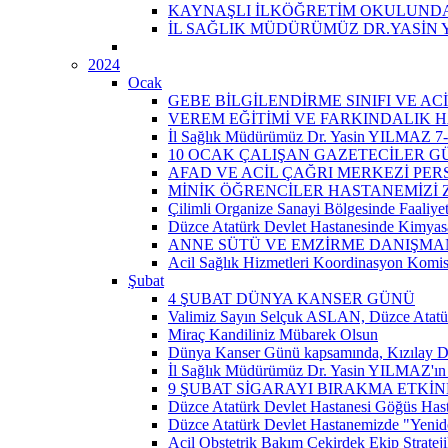
KAYNAŞLI İLKÖĞRETİM OKULUNDA 
İL SAĞLIK MÜDÜRÜMÜZ DR.YASİN 
2024
Ocak
GEBE BİLGİLENDİRME SINIFI VE A
VEREM EĞİTİMİ VE FARKINDALIK H
İl Sağlık Müdürümüz Dr. Yasin YILMAZ 7-14
10 OCAK ÇALIŞAN GAZETECİLER 
AFAD VE ACİL ÇAĞRI MERKEZİ PER
MİNİK ÖĞRENCİLER HASTANEMİZİ Z
Çilimli Organize Sanayi Bölgesinde Faaliyet
Düzce Atatürk Devlet Hastanesinde Kimyasal
ANNE SÜTÜ VE EMZİRME DANIŞMAN
Acil Sağlık Hizmetleri Koordinasyon Komis
Şubat
4 ŞUBAT DÜNYA KANSER GÜNÜ
Valimiz Sayın Selçuk ASLAN, Düzce Atatür
Miraç Kandiliniz Mübarek Olsun
Dünya Kanser Günü kapsamında, Kızılay D
İl Sağlık Müdürümüz Dr. Yasin YILMAZ'ın 
9 ŞUBAT SİGARAYI BIRAKMA ETKİN
Düzce Atatürk Devlet Hastanesi Göğüs Has
Düzce Atatürk Devlet Hastanemizde "Yeni
Acil Obstetrik Bakım Çekirdek Ekip Strateji