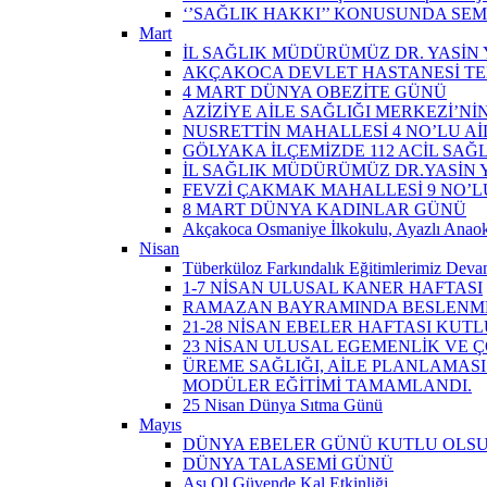
‘’SAĞLIK HAKKI’’ KONUSUNDA SEM
Mart
İL SAĞLIK MÜDÜRÜMÜZ DR. YASİN Y
AKÇAKOCA DEVLET HASTANESİ TE
4 MART DÜNYA OBEZİTE GÜNÜ
AZİZİYE AİLE SAĞLIĞI MERKEZİ’NİN
NUSRETTİN MAHALLESİ 4 NO’LU Aİ
GÖLYAKA İLÇEMİZDE 112 ACİL SAĞ
İL SAĞLIK MÜDÜRÜMÜZ DR.YASİN Y
FEVZİ ÇAKMAK MAHALLESİ 9 NO’LU 
8 MART DÜNYA KADINLAR GÜNÜ
Akçakoca Osmaniye İlkokulu, Ayazlı Anaoku
Nisan
Tüberküloz Farkındalık Eğitimlerimiz Devam
1-7 NİSAN ULUSAL KANER HAFTASI
RAMAZAN BAYRAMINDA BESLENME
21-28 NİSAN EBELER HAFTASI KUTL
23 NİSAN ULUSAL EGEMENLİK VE
ÜREME SAĞLIĞI, AİLE PLANLAMASI
MODÜLER EĞİTİMİ TAMAMLANDI.
25 Nisan Dünya Sıtma Günü
Mayıs
DÜNYA EBELER GÜNÜ KUTLU OLS
DÜNYA TALASEMİ GÜNÜ
Aşı Ol Güvende Kal Etkinliği ​