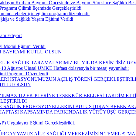
aklaşan Kurban Bayramı Öncesinde ve Bayram Süresince Sağlıklı Be
Programı Çilimli İlçemizde Gerçekleştirildi.
ında ebeler için eğitim programı düzenlendi.
ğı ve Sağlıklı Yaşam Eğitimi Verildi
vam Ediyor!
l Modül Eğitimi Verildi
IN BAYRAMI KUTLU OLSUN
ELİK SAĞLIK TARAMALARIMIZ BU YIL DA KESİNTİSİZ D
10 Ağustos Ulusal UMKE Haftası dolayısıyla bir mesaj yayımladı:
timi Programı Düzenlendi
LERİ İSTASYONUMUZUN AÇILIŞ TÖRENİ GERÇEKLEŞTİRİLD
KUTLU OLSUN
ILMAZ 112 EKİPLERİNE TEŞEKKÜR BELGESİ TAKDİM ETTİ
LEŞTİRİLDİ
LE SAĞLIK PROFESYONELLERİNİ BULUŞTURAN BEBEK AK
I HAFTASI KAPSAMINDA FARKINDALIK YÜRÜYÜŞÜ GERÇEK
 Uygulayıcı Eğitimi Gerçekleştirildi. ​
Ü
URGAY YAVUZ AİLE SAĞLIĞI MERKEZİMİZİN TEMEL ATMA