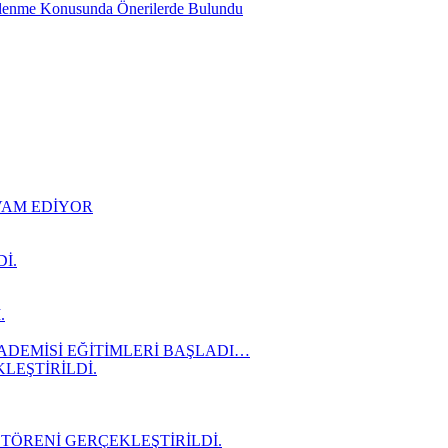
slenme Konusunda Önerilerde Bulundu
EVAM EDİYOR
İ.
.
ADEMİSİ EĞİTİMLERİ BAŞLADI…
LEŞTİRİLDİ.
 TÖRENİ GERÇEKLEŞTİRİLDİ.