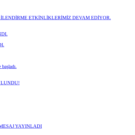
LENDİRME ETKİNLİKLERİMİZ DEVAM EDİYOR.
DI.
I.
 başladı.
ULUNDU!
 MESAJ YAYINLADI