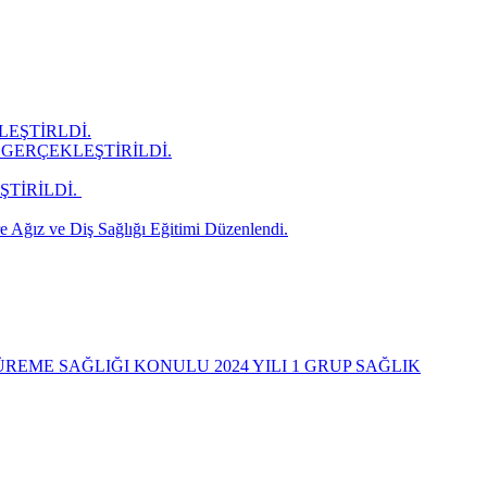
LEŞTİRLDİ.
GERÇEKLEŞTİRİLDİ.
İRİLDİ. ​
 Ağız ve Diş Sağlığı Eğitimi Düzenlendi.
REME SAĞLIĞI KONULU 2024 YILI 1 GRUP SAĞLIK