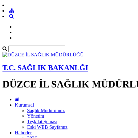
T.C. SAĞLIK BAKANLĞI
DÜZCE İL SAĞLIK MÜDÜR
Kurumsal
Sağlık Müdürümüz
Yönetim
Teşkilat Şeması
Eski WEB Sayfamız
Haberler