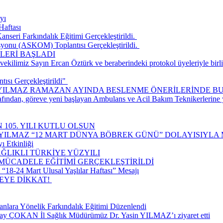
yı
Haftası
seri Farkındalık Eğitimi Gerçekleştirildi. ​
onu (ASKOM) Toplantısı Gerçekleştirildi. ​
LERİ BAŞLADI
ilimiz Sayın Ercan Öztürk ve beraberindeki protokol üyeleriyle birlik
ısı Gerçekleştirildi" ​
 YILMAZ RAMAZAN AYINDA BESLENME ÖNERİLERİNDE B
rafından, göreve yeni başlayan Ambulans ve Acil Bakım Teknikerlerine
 105. YILI KUTLU OLSUN
 YILMAZ “12 MART DÜNYA BÖBREK GÜNÜ” DOLAYISIYLA 
ı Etkinliği
ĞLIKLI TÜRKİYE YÜZYILI
 MÜCADELE EĞİTİMİ GERÇEKLEŞTİRİLDİ
18-24 Mart Ulusal Yaşlılar Haftası” Mesajı
E DİKKAT! ​
nlara Yönelik Farkındalık Eğitimi Düzenlendi
lay ÇOKAN İl Sağlık Müdürümüz Dr. Yasin YILMAZ’ı ziyaret etti