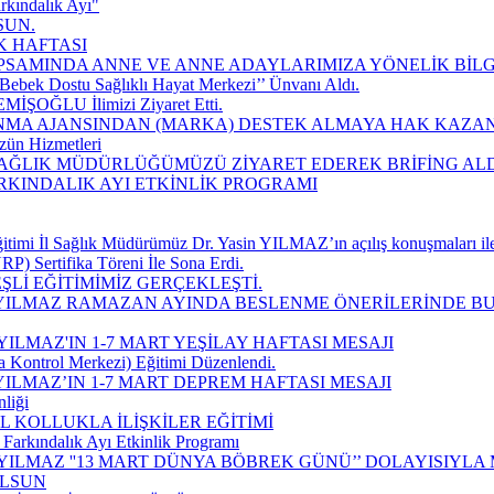
rkındalık Ayı"
SUN.
K HAFTASI
SAMINDA ANNE VE ANNE ADAYLARIMIZA YÖNELİK BİLGİ
Bebek Dostu Sağlıklı Hayat Merkezi’’ Ünvanı Aldı.
EMİŞOĞLU İlimizi Ziyaret Etti.
MA AJANSINDAN (MARKA) DESTEK ALMAYA HAK KAZAN
zün Hizmetleri
 SAĞLIK MÜDÜRLÜĞÜMÜZÜ ZİYARET EDEREK BRİFİNG ALD
ARKINDALIK AYI ETKİNLİK PROGRAMI
imi İl Sağlık Müdürümüz Dr. Yasin YILMAZ’ın açılış konuşmaları ile
P) Sertifika Töreni İle Sona Erdi.
Lİ EĞİTİMİMİZ GERÇEKLEŞTİ.
 YILMAZ RAMAZAN AYINDA BESLENME ÖNERİLERİNDE B
ILMAZ'IN 1-7 MART YEŞİLAY HAFTASI MESAJI
a Kontrol Merkezi) Eğitimi Düzenlendi.
ILMAZ’IN 1-7 MART DEPREM HAFTASI MESAJI
liği
 KOLLUKLA İLİŞKİLER EĞİTİMİ
Farkındalık Ayı Etkinlik Programı
YILMAZ ''13 MART DÜNYA BÖBREK GÜNÜ’’ DOLAYISIYLA
OLSUN