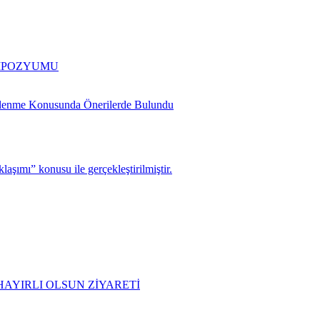
EMPOZYUMU
slenme Konusunda Önerilerde Bulundu
şımı” konusu ile gerçekleştirilmiştir.
AYIRLI OLSUN ZİYARETİ