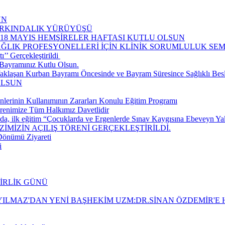
UN
FARKINDALIK YÜRÜYÜŞÜ
-18 MAYIS HEMŞİRELER HAFTASI KUTLU OLSUN
AĞLIK PROFESYONELLERİ İÇİN KLİNİK SORUMLULUK S
’ Gerçekleştirildi ​
Bayramınız Kutlu Olsun.
aklaşan Kurban Bayramı Öncesinde ve Bayram Süresince Sağlıklı Be
OLSUN
nlerinin Kullanımının Zararları Konulu Eğitim Programı
renimize Tüm Halkımız Davetlidir
da, ilk eğitim “Çocuklarda ve Ergenlerde Sınav Kaygısına Ebeveyn Yakla
İMİZİN AÇILIŞ TÖRENİ GERÇEKLEŞTİRİLDİ.
 Dönümü Ziyareti
i
BİRLİK GÜNÜ
ILMAZ'DAN YENİ BAŞHEKİM UZM:DR.SİNAN ÖZDEMİR'E H