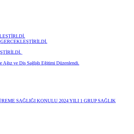
LEŞTİRLDİ.
GERÇEKLEŞTİRİLDİ.
İRİLDİ. ​
 Ağız ve Diş Sağlığı Eğitimi Düzenlendi.
REME SAĞLIĞI KONULU 2024 YILI 1 GRUP SAĞLIK