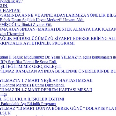
rkındalık Ayı"
SUN.
K HAFTASI
SAMINDA ANNE VE ANNE ADAYLARIMIZA YÖNELİK BİLGİ
Bebek Dostu Sağlıklı Hayat Merkezi’’ Ünvanı Aldı.
EMİŞOĞLU İlimizi Ziyaret Etti.
MA AJANSINDAN (MARKA) DESTEK ALMAYA HAK KAZAN
zün Hizmetleri
 SAĞLIK MÜDÜRLÜĞÜMÜZÜ ZİYARET EDEREK BRİFİNG ALD
ARKINDALIK AYI ETKİNLİK PROGRAMI
imi İl Sağlık Müdürümüz Dr. Yasin YILMAZ’ın açılış konuşmaları ile
P) Sertifika Töreni İle Sona Erdi.
Lİ EĞİTİMİMİZ GERÇEKLEŞTİ.
 YILMAZ RAMAZAN AYINDA BESLENME ÖNERİLERİNDE B
ILMAZ'IN 1-7 MART YEŞİLAY HAFTASI MESAJI
a Kontrol Merkezi) Eğitimi Düzenlendi.
ILMAZ’IN 1-7 MART DEPREM HAFTASI MESAJI
liği
 KOLLUKLA İLİŞKİLER EĞİTİMİ
Farkındalık Ayı Etkinlik Programı
YILMAZ ''13 MART DÜNYA BÖBREK GÜNÜ’’ DOLAYISIYLA
OLSUN