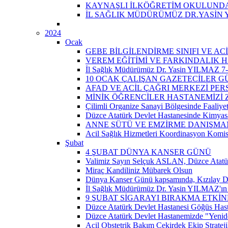
KAYNAŞLI İLKÖĞRETİM OKULUNDA 
İL SAĞLIK MÜDÜRÜMÜZ DR.YASİN 
2024
Ocak
GEBE BİLGİLENDİRME SINIFI VE A
VEREM EĞİTİMİ VE FARKINDALIK H
İl Sağlık Müdürümüz Dr. Yasin YILMAZ 7-14
10 OCAK ÇALIŞAN GAZETECİLER 
AFAD VE ACİL ÇAĞRI MERKEZİ PER
MİNİK ÖĞRENCİLER HASTANEMİZİ Z
Çilimli Organize Sanayi Bölgesinde Faaliyet
Düzce Atatürk Devlet Hastanesinde Kimyasal
ANNE SÜTÜ VE EMZİRME DANIŞMAN
Acil Sağlık Hizmetleri Koordinasyon Komis
Şubat
4 ŞUBAT DÜNYA KANSER GÜNÜ
Valimiz Sayın Selçuk ASLAN, Düzce Atatür
Miraç Kandiliniz Mübarek Olsun
Dünya Kanser Günü kapsamında, Kızılay D
İl Sağlık Müdürümüz Dr. Yasin YILMAZ'ın 
9 ŞUBAT SİGARAYI BIRAKMA ETKİN
Düzce Atatürk Devlet Hastanesi Göğüs Has
Düzce Atatürk Devlet Hastanemizde "Yeni
Acil Obstetrik Bakım Çekirdek Ekip Strateji