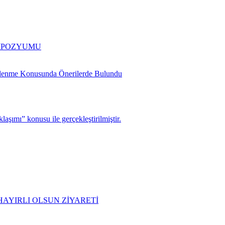
EMPOZYUMU
slenme Konusunda Önerilerde Bulundu
şımı” konusu ile gerçekleştirilmiştir.
AYIRLI OLSUN ZİYARETİ