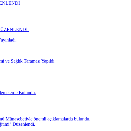
ZENLENDİ
DÜZENLENDİ.
ayınladı.
mi ve Sağlık Taraması Yapıldı.
lemelerde Bulundu.
ü Münasebetiyle önemli açıklamalarda bulundu.
itimi" Düzenlendi.