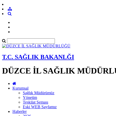
T.C. SAĞLIK BAKANLĞI
DÜZCE İL SAĞLIK MÜDÜR
Kurumsal
Sağlık Müdürümüz
Yönetim
Teşkilat Şeması
Eski WEB Sayfamız
Haberler