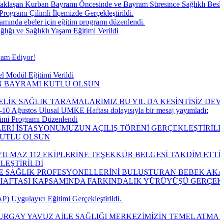
aklaşan Kurban Bayramı Öncesinde ve Bayram Süresince Sağlıklı Be
Programı Çilimli İlçemizde Gerçekleştirildi.
ında ebeler için eğitim programı düzenlendi.
ğı ve Sağlıklı Yaşam Eğitimi Verildi
vam Ediyor!
l Modül Eğitimi Verildi
IN BAYRAMI KUTLU OLSUN
ELİK SAĞLIK TARAMALARIMIZ BU YIL DA KESİNTİSİZ D
10 Ağustos Ulusal UMKE Haftası dolayısıyla bir mesaj yayımladı:
timi Programı Düzenlendi
LERİ İSTASYONUMUZUN AÇILIŞ TÖRENİ GERÇEKLEŞTİRİLD
KUTLU OLSUN
ILMAZ 112 EKİPLERİNE TEŞEKKÜR BELGESİ TAKDİM ETTİ
LEŞTİRİLDİ
LE SAĞLIK PROFESYONELLERİNİ BULUŞTURAN BEBEK AK
I HAFTASI KAPSAMINDA FARKINDALIK YÜRÜYÜŞÜ GERÇEK
 Uygulayıcı Eğitimi Gerçekleştirildi. ​
Ü
URGAY YAVUZ AİLE SAĞLIĞI MERKEZİMİZİN TEMEL ATMA