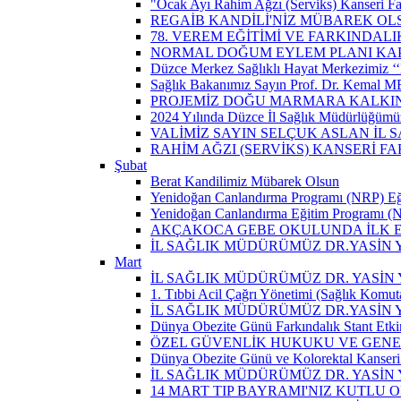
"Ocak Ayı Rahim Ağzı (Serviks) Kanseri Fa
REGAİB KANDİLİ'NİZ MÜBAREK OL
78. VEREM EĞİTİMİ VE FARKINDALI
NORMAL DOĞUM EYLEM PLANI KAP
Düzce Merkez Sağlıklı Hayat Merkezimiz ‘‘
Sağlık Bakanımız Sayın Prof. Dr. Kemal M
PROJEMİZ DOĞU MARMARA KALKIN
2024 Yılında Düzce İl Sağlık Müdürlüğümü
VALİMİZ SAYIN SELÇUK ASLAN İL
RAHİM AĞZI (SERVİKS) KANSERİ F
Şubat
Berat Kandilimiz Mübarek Olsun
Yenidoğan Canlandırma Programı (NRP) Eğit
Yenidoğan Canlandırma Eğitim Programı (NR
AKÇAKOCA GEBE OKULUNDA İLK EŞ
İL SAĞLIK MÜDÜRÜMÜZ DR.YASİN
Mart
İL SAĞLIK MÜDÜRÜMÜZ DR. YASİN Y
1. Tıbbi Acil Çağrı Yönetimi (Sağlık Komut
İL SAĞLIK MÜDÜRÜMÜZ DR.YASİN Y
Dünya Obezite Günü Farkındalık Stant Etkin
ÖZEL GÜVENLİK HUKUKU VE GENEL
Dünya Obezite Günü ve Kolorektal Kanseri 
İL SAĞLIK MÜDÜRÜMÜZ DR. YASİN 
14 MART TIP BAYRAMI'NIZ KUTLU 