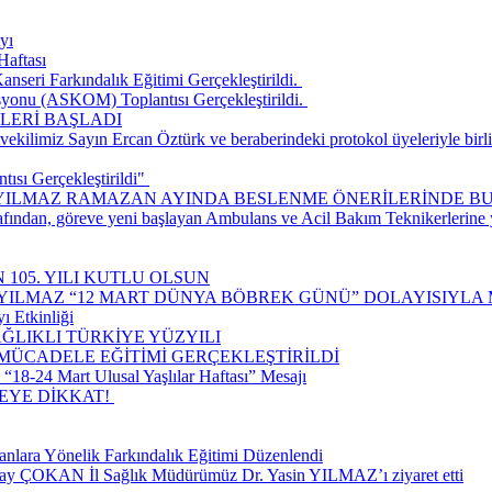
yı
Haftası
seri Farkındalık Eğitimi Gerçekleştirildi. ​
onu (ASKOM) Toplantısı Gerçekleştirildi. ​
LERİ BAŞLADI
ilimiz Sayın Ercan Öztürk ve beraberindeki protokol üyeleriyle birlik
ısı Gerçekleştirildi" ​
 YILMAZ RAMAZAN AYINDA BESLENME ÖNERİLERİNDE B
rafından, göreve yeni başlayan Ambulans ve Acil Bakım Teknikerlerine
 105. YILI KUTLU OLSUN
 YILMAZ “12 MART DÜNYA BÖBREK GÜNÜ” DOLAYISIYLA 
ı Etkinliği
ĞLIKLI TÜRKİYE YÜZYILI
 MÜCADELE EĞİTİMİ GERÇEKLEŞTİRİLDİ
18-24 Mart Ulusal Yaşlılar Haftası” Mesajı
E DİKKAT! ​
nlara Yönelik Farkındalık Eğitimi Düzenlendi
lay ÇOKAN İl Sağlık Müdürümüz Dr. Yasin YILMAZ’ı ziyaret etti