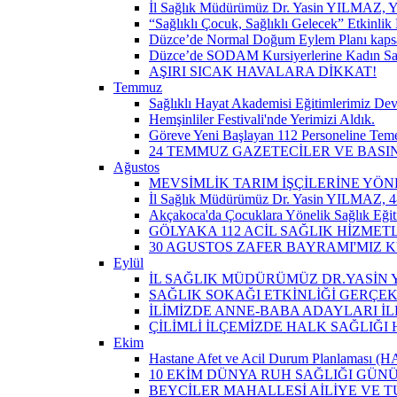
İl Sağlık Müdürümüz Dr. Yasin YILMAZ, Y
“Sağlıklı Çocuk, Sağlıklı Gelecek” Etkinlik 
Düzce’de Normal Doğum Eylem Planı kapsam
Düzce’de SODAM Kursiyerlerine Kadın Sağlı
AŞIRI SICAK HAVALARA DİKKAT!
Temmuz
Sağlıklı Hayat Akademisi Eğitimlerimiz De
Hemşinliler Festivali'nde Yerimizi Aldık.
Göreve Yeni Başlayan 112 Personeline Teme
24 TEMMUZ GAZETECİLER VE BAS
Ağustos
MEVSİMLİK TARIM İŞÇİLERİNE YÖN
İl Sağlık Müdürümüz Dr. Yasin YILMAZ, 4-
Akçakoca'da Çocuklara Yönelik Sağlık Eği
GÖLYAKA 112 ACİL SAĞLIK HİZMET
30 AGUSTOS ZAFER BAYRAMI'MIZ 
Eylül
İL SAĞLIK MÜDÜRÜMÜZ DR.YASİN Y
SAĞLIK SOKAĞI ETKİNLİĞİ GERÇEK
İLİMİZDE ANNE-BABA ADAYLARI İ
ÇİLİMLİ İLÇEMİZDE HALK SAĞLIĞ
Ekim
Hastane Afet ve Acil Durum Planlaması (HAP)
10 EKİM DÜNYA RUH SAĞLIĞI GÜN
BEYCİLER MAHALLESİ AİLİYE VE T