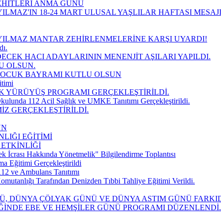
EHİTLERİ ANMA GÜNÜ
ILMAZ'IN 18-24 MART ULUSAL YAŞLILAR HAFTASI MESAJ
YILMAZ MANTAR ZEHİRLENMELERİNE KARŞI UYARDI!
dı.
DECEK HACI ADAYLARININ MENENJİT AŞILARI YAPILDI.
U OLSUN.
 ÇOCUK BAYRAMI KUTLU OLSUN
timi
K YÜRÜYÜŞ PROGRAMI GERÇEKLEŞTİRİLDİ.
kulunda 112 Acil Sağlık ve UMKE Tanıtımı Gerçekleştirildi.
İZ GERÇEKLEŞTİRİLDİ.
UN
LIĞI EĞİTİMİ
 ETKİNLİĞİ
k İcrası Hakkında Yönetmelik" Bilgilendirme Toplantısı
Eğitimi Gerçekleştirildi
112 ve Ambulans Tanıtımı
mutanlığı Tarafından Denizden Tıbbi Tahliye Eğitimi Verildi.
NÜ, DÜNYA ÇÖLYAK GÜNÜ VE DÜNYA ASTIM GÜNÜ FARK
İĞİNDE EBE VE HEMŞİLER GÜNÜ PROGRAMI DÜZENLENDİ.