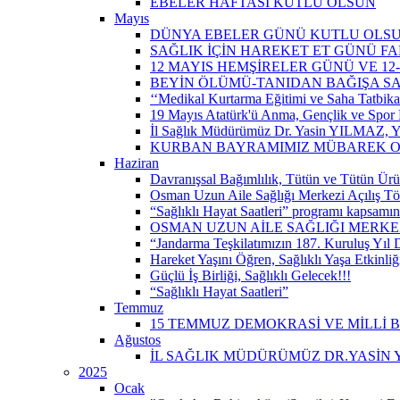
EBELER HAFTASI KUTLU OLSUN
Mayıs
DÜNYA EBELER GÜNÜ KUTLU OLS
SAĞLIK İÇİN HAREKET ET GÜNÜ 
12 MAYIS HEMŞİRELER GÜNÜ VE 12
BEYİN ÖLÜMÜ-TANIDAN BAĞIŞA S
‘‘Medikal Kurtarma Eğitimi ve Saha Tatbikatı’
19 Mayıs Atatürk'ü Anma, Gençlik ve Spor 
İl Sağlık Müdürümüz Dr. Yasin YILMAZ, Y
KURBAN BAYRAMIMIZ MÜBAREK 
Haziran
Davranışsal Bağımlılık, Tütün ve Tütün Ürü
Osman Uzun Aile Sağlığı Merkezi Açılış Tö
“Sağlıklı Hayat Saatleri” programı kapsamın
OSMAN UZUN AİLE SAĞLIĞI MERKEZ
“Jandarma Teşkilatımızın 187. Kuruluş Yıl
Hareket Yaşını Öğren, Sağlıklı Yaşa Etkinliğ
Güçlü İş Birliği, Sağlıklı Gelecek!!!
“Sağlıklı Hayat Saatleri”
Temmuz
15 TEMMUZ DEMOKRASİ VE MİLLİ 
Ağustos
İL SAĞLIK MÜDÜRÜMÜZ DR.YASİN Y
2025
Ocak