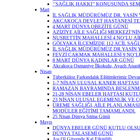
‘’SAĞLIK HAKKI’’ KONUSUNDA SEM
Mart
İL SAĞLIK MÜDÜRÜMÜZ DR. YASİN Y
AKÇAKOCA DEVLET HASTANESİ TE
4 MART DÜNYA OBEZİTE GÜNÜ
AZİZİYE AİLE SAĞLIĞI MERKEZİ’NİN
NUSRETTİN MAHALLESİ 4 NO’LU Aİ
GÖLYAKA İLÇEMİZDE 112 ACİL SAĞ
İL SAĞLIK MÜDÜRÜMÜZ DR.YASİN Y
FEVZİ ÇAKMAK MAHALLESİ 9 NO’LU 
8 MART DÜNYA KADINLAR GÜNÜ
Akçakoca Osmaniye İlkokulu, Ayazlı Anaoku
Nisan
Tüberküloz Farkındalık Eğitimlerimiz Devam
1-7 NİSAN ULUSAL KANER HAFTASI
RAMAZAN BAYRAMINDA BESLENME
21-28 NİSAN EBELER HAFTASI KUTL
23 NİSAN ULUSAL EGEMENLİK VE
ÜREME SAĞLIĞI, AİLE PLANLAMASI
MODÜLER EĞİTİMİ TAMAMLANDI.
25 Nisan Dünya Sıtma Günü
Mayıs
DÜNYA EBELER GÜNÜ KUTLU OLS
DÜNYA TALASEMİ GÜNÜ
Aşı Ol Güvende Kal Etkinliği ​