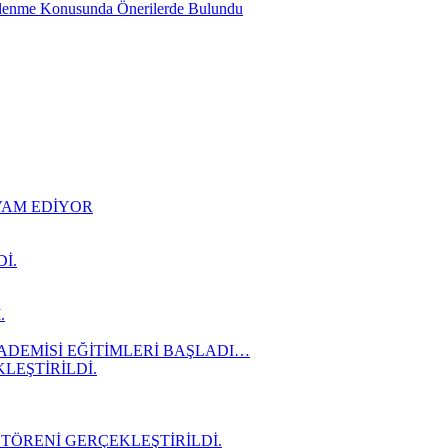
slenme Konusunda Önerilerde Bulundu
EVAM EDİYOR
İ.
.
ADEMİSİ EĞİTİMLERİ BAŞLADI…
LEŞTİRİLDİ.
 TÖRENİ GERÇEKLEŞTİRİLDİ.