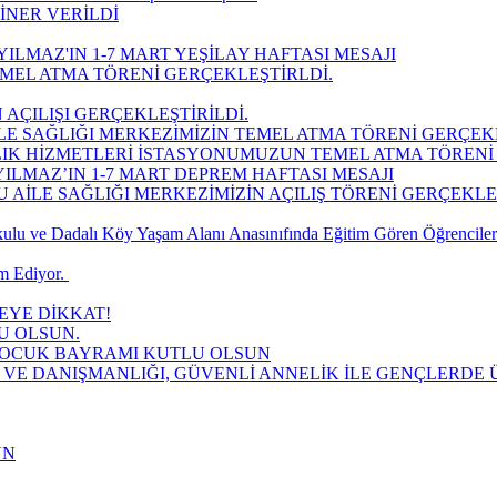
İNER VERİLDİ
ILMAZ'IN 1-7 MART YEŞİLAY HAFTASI MESAJI
MEL ATMA TÖRENİ GERÇEKLEŞTİRLDİ.
 AÇILIŞI GERÇEKLEŞTİRİLDİ.
LE SAĞLIĞI MERKEZİMİZİN TEMEL ATMA TÖRENİ GERÇEK
LIK HİZMETLERİ İSTASYONUMUZUN TEMEL ATMA TÖRENİ 
ILMAZ’IN 1-7 MART DEPREM HAFTASI MESAJI
AİLE SAĞLIĞI MERKEZİMİZİN AÇILIŞ TÖRENİ GERÇEKLEŞT
lu ve Dadalı Köy Yaşam Alanı Anasınıfında Eğitim Gören Öğrencilere
 Ediyor. ​
YE DİKKAT!
U OLSUN.
 ÇOCUK BAYRAMI KUTLU OLSUN
 VE DANIŞMANLIĞI, GÜVENLİ ANNELİK İLE GENÇLERDE Ü
UN