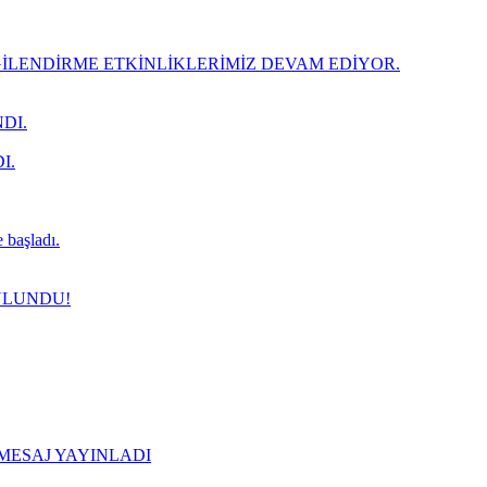
LENDİRME ETKİNLİKLERİMİZ DEVAM EDİYOR.
DI.
I.
 başladı.
ULUNDU!
 MESAJ YAYINLADI