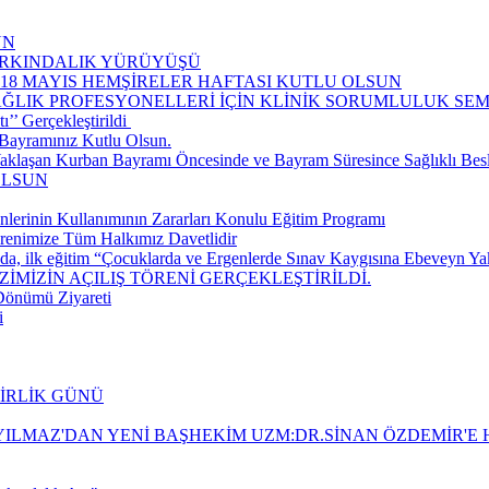
UN
FARKINDALIK YÜRÜYÜŞÜ
-18 MAYIS HEMŞİRELER HAFTASI KUTLU OLSUN
AĞLIK PROFESYONELLERİ İÇİN KLİNİK SORUMLULUK S
’ Gerçekleştirildi ​
Bayramınız Kutlu Olsun.
aklaşan Kurban Bayramı Öncesinde ve Bayram Süresince Sağlıklı Be
OLSUN
nlerinin Kullanımının Zararları Konulu Eğitim Programı
renimize Tüm Halkımız Davetlidir
da, ilk eğitim “Çocuklarda ve Ergenlerde Sınav Kaygısına Ebeveyn Yakla
İMİZİN AÇILIŞ TÖRENİ GERÇEKLEŞTİRİLDİ.
 Dönümü Ziyareti
i
BİRLİK GÜNÜ
ILMAZ'DAN YENİ BAŞHEKİM UZM:DR.SİNAN ÖZDEMİR'E H