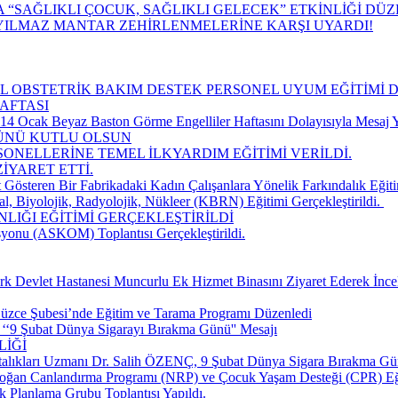
“SAĞLIKLI ÇOCUK, SAĞLIKLI GELECEK” ETKİNLİĞİ DÜ
YILMAZ MANTAR ZEHİRLENMELERİNE KARŞI UYARDI!
CİL OBSTETRİK BAKIM DESTEK PERSONEL UYUM EĞİTİMİ 
AFTASI
 Ocak Beyaz Baston Görme Engelliler Haftasını Dolayısıyla Mesaj Y
GÜNÜ KUTLU OLSUN
SONELLERİNE TEMEL İLKYARDIM EĞİTİMİ VERİLDİ.
İYARET ETTİ.
 Gösteren Bir Fabrikadaki Kadın Çalışanlara Yönelik Farkındalık Eğiti
, Biyolojik, Radyolojik, Nükleer (KBRN) Eğitimi Gerçekleştirildi. ​
LIĞI EĞİTİMİ GERÇEKLEŞTİRİLDİ
yonu (ASKOM) Toplantısı Gerçekleştirildi.
k Devlet Hastanesi Muncurlu Ek Hizmet Binasını Ziyaret Ederek İnce
üzce Şubesi’nde Eğitim ve Tarama Programı Düzenledi
‘‘9 Şubat Dünya Sigarayı Bırakma Günü'' Mesajı
LİĞİ
talıkları Uzmanı Dr. Salih ÖZENÇ, 9 Şubat Dünya Sigara Bırakma Gün
doğan Canlandırma Programı (NRP) ve Çocuk Yaşam Desteği (CPR) Eğ
k Planlama Grubu Toplantısı Yapıldı.