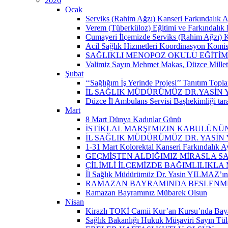
2026
Ocak
Serviks (Rahim Ağzı) Kanseri Farkındalık A
Verem (Tüberküloz) Eğitimi ve Farkındalık 
Cumayeri İlçemizde Serviks (Rahim Ağzı) Kan
Acil Sağlık Hizmetleri Koordinasyon Komisy
SAĞLIKLI MENOPOZ OKULU EĞİTİM
Valimiz Sayın Mehmet Makas, Düzce Milletvek
Şubat
‘‘Sağlığım İş Yerinde Projesi’’ Tanıtım Toplant
İL SAĞLIK MÜDÜRÜMÜZ DR.YASİN
Düzce İl Ambulans Servisi Başhekimliği ta
Mart
8 Mart Dünya Kadınlar Günü
İSTİKLAL MARŞI'MIZIN KABULÜNÜN
İL SAĞLIK MÜDÜRÜMÜZ DR. YASİN
1-31 Mart Kolorektal Kanseri Farkındalık Ay
GEÇMİŞTEN ALDIĞIMIZ MİRASLA SA
ÇİLİMLİ İLÇEMİZDE BAĞIMLILIKLA
İl Sağlık Müdürümüz Dr. Yasin YILMAZ’ın “
RAMAZAN BAYRAMINDA BESLENMEY
Ramazan Bayramınız Mübarek Olsun
Nisan
Kirazlı TOKİ Camii Kur’an Kursu’nda Baya
Sağlık Bakanlığı Hukuk Müşaviri Sayın Tü