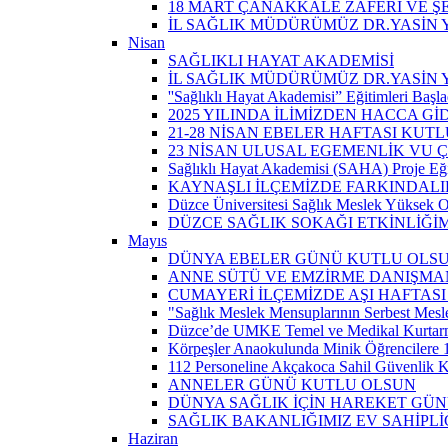
18 MART ÇANAKKALE ZAFERİ VE Ş
İL SAĞLIK MÜDÜRÜMÜZ DR.YASİN Y
Nisan
SAĞLIKLI HAYAT AKADEMİSİ
İL SAĞLIK MÜDÜRÜMÜZ DR.YASİN 
''Sağlıklı Hayat Akademisi” Eğitimleri Başla
2025 YILINDA İLİMİZDEN HACCA Gİ
21-28 NİSAN EBELER HAFTASI KUTL
23 NİSAN ULUSAL EGEMENLİK VU
Sağlıklı Hayat Akademisi (SAHA) Proje Eği
KAYNAŞLI İLÇEMİZDE FARKINDALI
Düzce Üniversitesi Sağlık Meslek Yüksek O
DÜZCE SAĞLIK SOKAĞI ETKİNLİĞİM
Mayıs
DÜNYA EBELER GÜNÜ KUTLU OLS
ANNE SÜTÜ VE EMZİRME DANIŞMAN
CUMAYERİ İLÇEMİZDE AŞI HAFTASI
"Sağlık Meslek Mensuplarının Serbest Mesle
Düzce’de UMKE Temel ve Medikal Kurtarma 
Körpeşler Anaokulunda Minik Öğrencilere 
112 Personeline Akçakoca Sahil Güvenlik Ko
ANNELER GÜNÜ KUTLU OLSUN
DÜNYA SAĞLIK İÇİN HAREKET GÜ
SAĞLIK BAKANLIĞIMIZ EV SAHİPL
Haziran