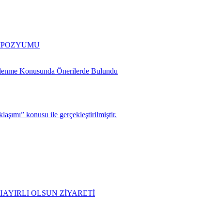
EMPOZYUMU
slenme Konusunda Önerilerde Bulundu
şımı” konusu ile gerçekleştirilmiştir.
AYIRLI OLSUN ZİYARETİ