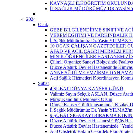
KAYNAŞLI İLKÖĞRETİM OKULUNDA 
İL SAĞLIK MÜDÜRÜMÜZ DR.YASİN 
2024
Ocak
GEBE BİLGİLENDİRME SINIFI VE A
VEREM EĞİTİMİ VE FARKINDALIK H
İl Sağlık Müdürümüz Dr. Yasin YILMAZ 7-14
10 OCAK ÇALIŞAN GAZETECİLER 
AFAD VE ACİL ÇAĞRI MERKEZİ PER
MİNİK ÖĞRENCİLER HASTANEMİZİ Z
Çilimli Organize Sanayi Bölgesinde Faaliyet
Düzce Atatürk Devlet Hastanesinde Kimyasal
ANNE SÜTÜ VE EMZİRME DANIŞMAN
Acil Sağlık Hizmetleri Koordinasyon Komis
Şubat
4 ŞUBAT DÜNYA KANSER GÜNÜ
Valimiz Sayın Selçuk ASLAN, Düzce Atatür
Miraç Kandiliniz Mübarek Olsun
Dünya Kanser Günü kapsamında, Kızılay D
İl Sağlık Müdürümüz Dr. Yasin YILMAZ'ın 
9 ŞUBAT SİGARAYI BIRAKMA ETKİN
Düzce Atatürk Devlet Hastanesi Göğüs Has
Düzce Atatürk Devlet Hastanemizde "Yeni
Acil Obstetrik Bakım Çekirdek Ekip Strateji