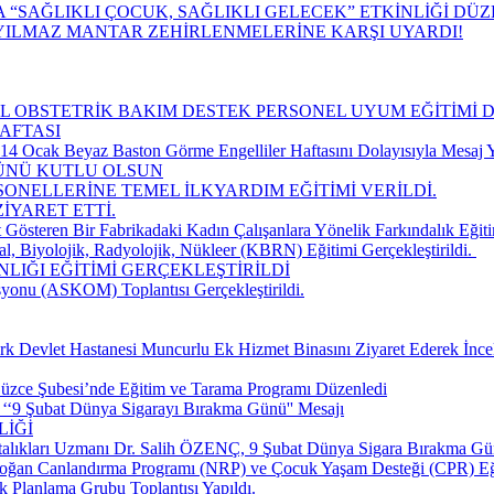
“SAĞLIKLI ÇOCUK, SAĞLIKLI GELECEK” ETKİNLİĞİ DÜ
YILMAZ MANTAR ZEHİRLENMELERİNE KARŞI UYARDI!
CİL OBSTETRİK BAKIM DESTEK PERSONEL UYUM EĞİTİMİ 
AFTASI
 Ocak Beyaz Baston Görme Engelliler Haftasını Dolayısıyla Mesaj Y
GÜNÜ KUTLU OLSUN
SONELLERİNE TEMEL İLKYARDIM EĞİTİMİ VERİLDİ.
İYARET ETTİ.
 Gösteren Bir Fabrikadaki Kadın Çalışanlara Yönelik Farkındalık Eğiti
, Biyolojik, Radyolojik, Nükleer (KBRN) Eğitimi Gerçekleştirildi. ​
LIĞI EĞİTİMİ GERÇEKLEŞTİRİLDİ
yonu (ASKOM) Toplantısı Gerçekleştirildi.
k Devlet Hastanesi Muncurlu Ek Hizmet Binasını Ziyaret Ederek İnce
üzce Şubesi’nde Eğitim ve Tarama Programı Düzenledi
‘‘9 Şubat Dünya Sigarayı Bırakma Günü'' Mesajı
LİĞİ
talıkları Uzmanı Dr. Salih ÖZENÇ, 9 Şubat Dünya Sigara Bırakma Gün
doğan Canlandırma Programı (NRP) ve Çocuk Yaşam Desteği (CPR) Eğ
k Planlama Grubu Toplantısı Yapıldı.