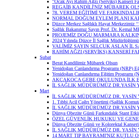
"Ocak Ayı Rahim Ağzı (Serviks) Kanseri Fa
REGAİB KANDİLİ'NİZ MÜBAREK OL
78. VEREM EĞİTİMİ VE FARKINDALI
NORMAL DOĞUM EYLEM PLANI KAP
Düzce Merkez Sağlıklı Hayat Merkezimiz ‘‘
Sağlık Bakanımız Sayın Prof. Dr. Kemal M
PROJEMİZ DOĞU MARMARA KALKIN
2024 Yılında Düzce İl Sağlık Müdürlüğümü
VALİMİZ SAYIN SELÇUK ASLAN İL
RAHİM AĞZI (SERVİKS) KANSERİ F
Şubat
Berat Kandilimiz Mübarek Olsun
Yenidoğan Canlandırma Programı (NRP) Eğit
Yenidoğan Canlandırma Eğitim Programı (NR
AKÇAKOCA GEBE OKULUNDA İLK EŞ
İL SAĞLIK MÜDÜRÜMÜZ DR.YASİN
Mart
İL SAĞLIK MÜDÜRÜMÜZ DR. YASİN Y
1. Tıbbi Acil Çağrı Yönetimi (Sağlık Komut
İL SAĞLIK MÜDÜRÜMÜZ DR.YASİN Y
Dünya Obezite Günü Farkındalık Stant Etkin
ÖZEL GÜVENLİK HUKUKU VE GENEL
Dünya Obezite Günü ve Kolorektal Kanseri 
İL SAĞLIK MÜDÜRÜMÜZ DR. YASİN 
14 MART TIP BAYRAMI'NIZ KUTLU 