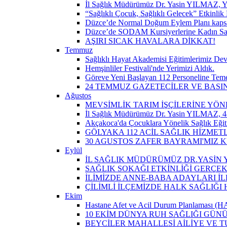
İl Sağlık Müdürümüz Dr. Yasin YILMAZ, Y
“Sağlıklı Çocuk, Sağlıklı Gelecek” Etkinlik 
Düzce’de Normal Doğum Eylem Planı kapsam
Düzce’de SODAM Kursiyerlerine Kadın Sağlı
AŞIRI SICAK HAVALARA DİKKAT!
Temmuz
Sağlıklı Hayat Akademisi Eğitimlerimiz De
Hemşinliler Festivali'nde Yerimizi Aldık.
Göreve Yeni Başlayan 112 Personeline Teme
24 TEMMUZ GAZETECİLER VE BAS
Ağustos
MEVSİMLİK TARIM İŞÇİLERİNE YÖN
İl Sağlık Müdürümüz Dr. Yasin YILMAZ, 4-
Akçakoca'da Çocuklara Yönelik Sağlık Eği
GÖLYAKA 112 ACİL SAĞLIK HİZMET
30 AGUSTOS ZAFER BAYRAMI'MIZ 
Eylül
İL SAĞLIK MÜDÜRÜMÜZ DR.YASİN Y
SAĞLIK SOKAĞI ETKİNLİĞİ GERÇEK
İLİMİZDE ANNE-BABA ADAYLARI İ
ÇİLİMLİ İLÇEMİZDE HALK SAĞLIĞ
Ekim
Hastane Afet ve Acil Durum Planlaması (HAP)
10 EKİM DÜNYA RUH SAĞLIĞI GÜN
BEYCİLER MAHALLESİ AİLİYE VE T