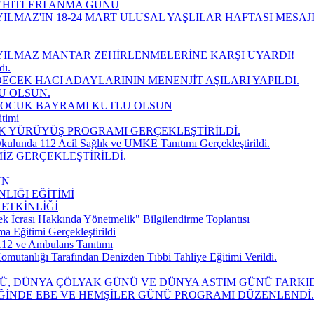
EHİTLERİ ANMA GÜNÜ
ILMAZ'IN 18-24 MART ULUSAL YAŞLILAR HAFTASI MESAJ
YILMAZ MANTAR ZEHİRLENMELERİNE KARŞI UYARDI!
dı.
DECEK HACI ADAYLARININ MENENJİT AŞILARI YAPILDI.
U OLSUN.
 ÇOCUK BAYRAMI KUTLU OLSUN
timi
K YÜRÜYÜŞ PROGRAMI GERÇEKLEŞTİRİLDİ.
kulunda 112 Acil Sağlık ve UMKE Tanıtımı Gerçekleştirildi.
İZ GERÇEKLEŞTİRİLDİ.
UN
LIĞI EĞİTİMİ
 ETKİNLİĞİ
k İcrası Hakkında Yönetmelik" Bilgilendirme Toplantısı
Eğitimi Gerçekleştirildi
112 ve Ambulans Tanıtımı
mutanlığı Tarafından Denizden Tıbbi Tahliye Eğitimi Verildi.
NÜ, DÜNYA ÇÖLYAK GÜNÜ VE DÜNYA ASTIM GÜNÜ FARK
İĞİNDE EBE VE HEMŞİLER GÜNÜ PROGRAMI DÜZENLENDİ.