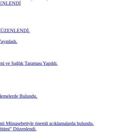
ZENLENDİ
DÜZENLENDİ.
ayınladı.
mi ve Sağlık Taraması Yapıldı.
lemelerde Bulundu.
ü Münasebetiyle önemli açıklamalarda bulundu.
itimi" Düzenlendi.