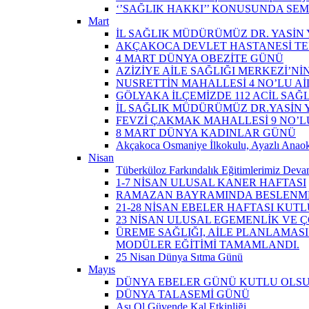
‘’SAĞLIK HAKKI’’ KONUSUNDA SEM
Mart
İL SAĞLIK MÜDÜRÜMÜZ DR. YASİN Y
AKÇAKOCA DEVLET HASTANESİ TE
4 MART DÜNYA OBEZİTE GÜNÜ
AZİZİYE AİLE SAĞLIĞI MERKEZİ’NİN
NUSRETTİN MAHALLESİ 4 NO’LU Aİ
GÖLYAKA İLÇEMİZDE 112 ACİL SAĞ
İL SAĞLIK MÜDÜRÜMÜZ DR.YASİN Y
FEVZİ ÇAKMAK MAHALLESİ 9 NO’LU 
8 MART DÜNYA KADINLAR GÜNÜ
Akçakoca Osmaniye İlkokulu, Ayazlı Anaoku
Nisan
Tüberküloz Farkındalık Eğitimlerimiz Devam
1-7 NİSAN ULUSAL KANER HAFTASI
RAMAZAN BAYRAMINDA BESLENME
21-28 NİSAN EBELER HAFTASI KUTL
23 NİSAN ULUSAL EGEMENLİK VE
ÜREME SAĞLIĞI, AİLE PLANLAMASI
MODÜLER EĞİTİMİ TAMAMLANDI.
25 Nisan Dünya Sıtma Günü
Mayıs
DÜNYA EBELER GÜNÜ KUTLU OLS
DÜNYA TALASEMİ GÜNÜ
Aşı Ol Güvende Kal Etkinliği ​