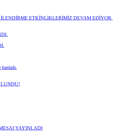
LENDİRME ETKİNLİKLERİMİZ DEVAM EDİYOR.
DI.
I.
 başladı.
ULUNDU!
 MESAJ YAYINLADI