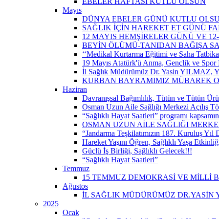
EBELER HAFTASI KUTLU OLSUN
Mayıs
DÜNYA EBELER GÜNÜ KUTLU OLS
SAĞLIK İÇİN HAREKET ET GÜNÜ 
12 MAYIS HEMŞİRELER GÜNÜ VE 12
BEYİN ÖLÜMÜ-TANIDAN BAĞIŞA S
‘‘Medikal Kurtarma Eğitimi ve Saha Tatbikatı’
19 Mayıs Atatürk'ü Anma, Gençlik ve Spor 
İl Sağlık Müdürümüz Dr. Yasin YILMAZ, Y
KURBAN BAYRAMIMIZ MÜBAREK 
Haziran
Davranışsal Bağımlılık, Tütün ve Tütün Ürü
Osman Uzun Aile Sağlığı Merkezi Açılış Tö
“Sağlıklı Hayat Saatleri” programı kapsamın
OSMAN UZUN AİLE SAĞLIĞI MERKEZ
“Jandarma Teşkilatımızın 187. Kuruluş Yıl
Hareket Yaşını Öğren, Sağlıklı Yaşa Etkinliğ
Güçlü İş Birliği, Sağlıklı Gelecek!!!
“Sağlıklı Hayat Saatleri”
Temmuz
15 TEMMUZ DEMOKRASİ VE MİLLİ 
Ağustos
İL SAĞLIK MÜDÜRÜMÜZ DR.YASİN Y
2025
Ocak