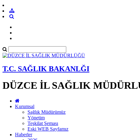
T.C. SAĞLIK BAKANLĞI
DÜZCE İL SAĞLIK MÜDÜR
Kurumsal
Sağlık Müdürümüz
Yönetim
Teşkilat Şeması
Eski WEB Sayfamız
Haberler