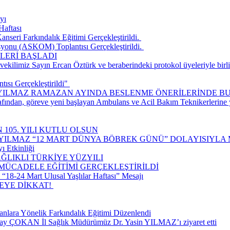
yı
Haftası
seri Farkındalık Eğitimi Gerçekleştirildi. ​
onu (ASKOM) Toplantısı Gerçekleştirildi. ​
LERİ BAŞLADI
ilimiz Sayın Ercan Öztürk ve beraberindeki protokol üyeleriyle birlik
ısı Gerçekleştirildi" ​
 YILMAZ RAMAZAN AYINDA BESLENME ÖNERİLERİNDE B
rafından, göreve yeni başlayan Ambulans ve Acil Bakım Teknikerlerine
 105. YILI KUTLU OLSUN
 YILMAZ “12 MART DÜNYA BÖBREK GÜNÜ” DOLAYISIYLA 
ı Etkinliği
ĞLIKLI TÜRKİYE YÜZYILI
 MÜCADELE EĞİTİMİ GERÇEKLEŞTİRİLDİ
18-24 Mart Ulusal Yaşlılar Haftası” Mesajı
E DİKKAT! ​
nlara Yönelik Farkındalık Eğitimi Düzenlendi
lay ÇOKAN İl Sağlık Müdürümüz Dr. Yasin YILMAZ’ı ziyaret etti