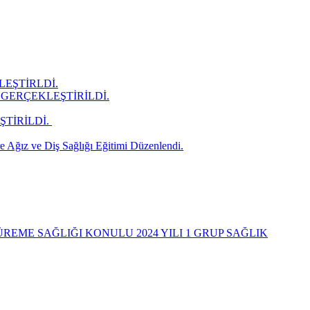
LEŞTİRLDİ.
GERÇEKLEŞTİRİLDİ.
İRİLDİ. ​
 Ağız ve Diş Sağlığı Eğitimi Düzenlendi.
REME SAĞLIĞI KONULU 2024 YILI 1 GRUP SAĞLIK