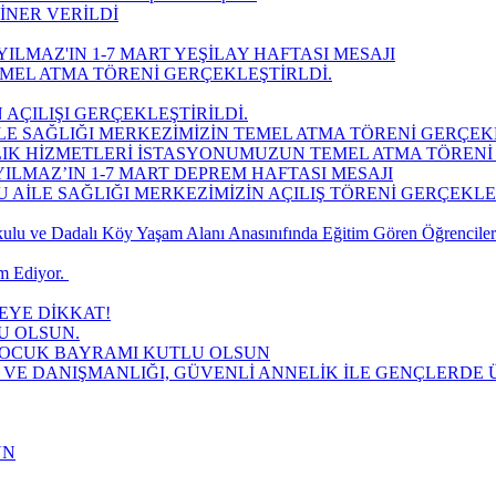
İNER VERİLDİ
ILMAZ'IN 1-7 MART YEŞİLAY HAFTASI MESAJI
MEL ATMA TÖRENİ GERÇEKLEŞTİRLDİ.
 AÇILIŞI GERÇEKLEŞTİRİLDİ.
LE SAĞLIĞI MERKEZİMİZİN TEMEL ATMA TÖRENİ GERÇEK
LIK HİZMETLERİ İSTASYONUMUZUN TEMEL ATMA TÖRENİ 
ILMAZ’IN 1-7 MART DEPREM HAFTASI MESAJI
AİLE SAĞLIĞI MERKEZİMİZİN AÇILIŞ TÖRENİ GERÇEKLEŞT
lu ve Dadalı Köy Yaşam Alanı Anasınıfında Eğitim Gören Öğrencilere
 Ediyor. ​
YE DİKKAT!
U OLSUN.
 ÇOCUK BAYRAMI KUTLU OLSUN
 VE DANIŞMANLIĞI, GÜVENLİ ANNELİK İLE GENÇLERDE Ü
UN