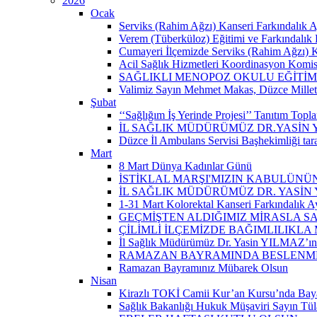
2026
Ocak
Serviks (Rahim Ağzı) Kanseri Farkındalık A
Verem (Tüberküloz) Eğitimi ve Farkındalık 
Cumayeri İlçemizde Serviks (Rahim Ağzı) Kan
Acil Sağlık Hizmetleri Koordinasyon Komisy
SAĞLIKLI MENOPOZ OKULU EĞİTİM
Valimiz Sayın Mehmet Makas, Düzce Milletvek
Şubat
‘‘Sağlığım İş Yerinde Projesi’’ Tanıtım Toplant
İL SAĞLIK MÜDÜRÜMÜZ DR.YASİN
Düzce İl Ambulans Servisi Başhekimliği ta
Mart
8 Mart Dünya Kadınlar Günü
İSTİKLAL MARŞI'MIZIN KABULÜNÜN
İL SAĞLIK MÜDÜRÜMÜZ DR. YASİN
1-31 Mart Kolorektal Kanseri Farkındalık Ay
GEÇMİŞTEN ALDIĞIMIZ MİRASLA SA
ÇİLİMLİ İLÇEMİZDE BAĞIMLILIKLA
İl Sağlık Müdürümüz Dr. Yasin YILMAZ’ın “
RAMAZAN BAYRAMINDA BESLENMEY
Ramazan Bayramınız Mübarek Olsun
Nisan
Kirazlı TOKİ Camii Kur’an Kursu’nda Baya
Sağlık Bakanlığı Hukuk Müşaviri Sayın Tü