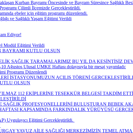
aklaşan Kurban Bayramı Öncesinde ve Bayram Süresince Sağlıklı Be
Programı Çilimli İlçemizde Gerçekleştirildi.
ında ebeler için eğitim programı düzenlendi.
ğı ve Sağlıklı Yaşam Eğitimi Verildi
vam Ediyor!
l Modül Eğitimi Verildi
IN BAYRAMI KUTLU OLSUN
ELİK SAĞLIK TARAMALARIMIZ BU YIL DA KESİNTİSİZ D
10 Ağustos Ulusal UMKE Haftası dolayısıyla bir mesaj yayımladı:
timi Programı Düzenlendi
LERİ İSTASYONUMUZUN AÇILIŞ TÖRENİ GERÇEKLEŞTİRİLD
KUTLU OLSUN
ILMAZ 112 EKİPLERİNE TEŞEKKÜR BELGESİ TAKDİM ETTİ
LEŞTİRİLDİ
LE SAĞLIK PROFESYONELLERİNİ BULUŞTURAN BEBEK AK
I HAFTASI KAPSAMINDA FARKINDALIK YÜRÜYÜŞÜ GERÇEK
 Uygulayıcı Eğitimi Gerçekleştirildi. ​
Ü
URGAY YAVUZ AİLE SAĞLIĞI MERKEZİMİZİN TEMEL ATMA