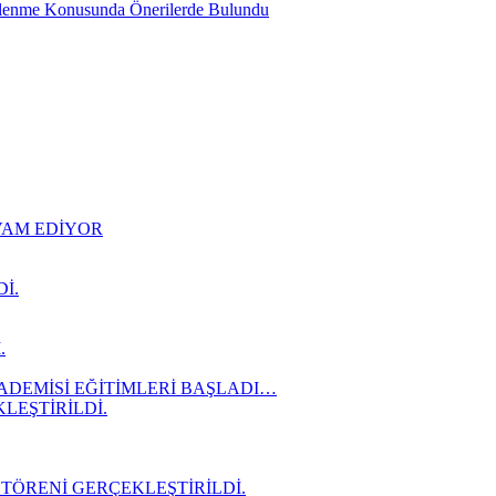
slenme Konusunda Önerilerde Bulundu
EVAM EDİYOR
İ.
.
ADEMİSİ EĞİTİMLERİ BAŞLADI…
LEŞTİRİLDİ.
 TÖRENİ GERÇEKLEŞTİRİLDİ.