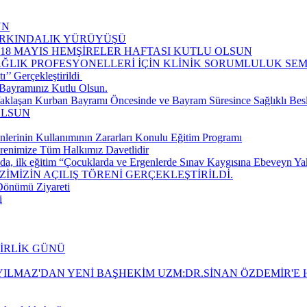
UN
FARKINDALIK YÜRÜYÜŞÜ
-18 MAYIS HEMŞİRELER HAFTASI KUTLU OLSUN
AĞLIK PROFESYONELLERİ İÇİN KLİNİK SORUMLULUK S
’ Gerçekleştirildi ​
Bayramınız Kutlu Olsun.
aklaşan Kurban Bayramı Öncesinde ve Bayram Süresince Sağlıklı Be
OLSUN
nlerinin Kullanımının Zararları Konulu Eğitim Programı
renimize Tüm Halkımız Davetlidir
da, ilk eğitim “Çocuklarda ve Ergenlerde Sınav Kaygısına Ebeveyn Yakla
İMİZİN AÇILIŞ TÖRENİ GERÇEKLEŞTİRİLDİ.
 Dönümü Ziyareti
i
BİRLİK GÜNÜ
ILMAZ'DAN YENİ BAŞHEKİM UZM:DR.SİNAN ÖZDEMİR'E H