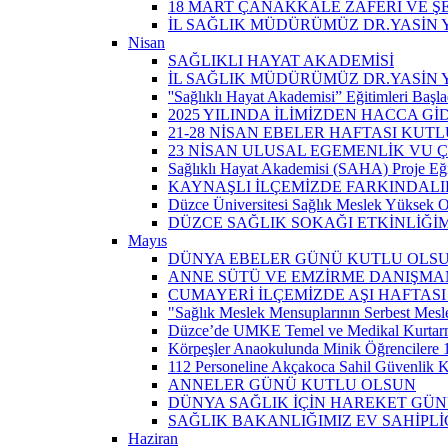
18 MART ÇANAKKALE ZAFERİ VE Ş
İL SAĞLIK MÜDÜRÜMÜZ DR.YASİN Y
Nisan
SAĞLIKLI HAYAT AKADEMİSİ
İL SAĞLIK MÜDÜRÜMÜZ DR.YASİN 
''Sağlıklı Hayat Akademisi” Eğitimleri Başla
2025 YILINDA İLİMİZDEN HACCA Gİ
21-28 NİSAN EBELER HAFTASI KUTL
23 NİSAN ULUSAL EGEMENLİK VU
Sağlıklı Hayat Akademisi (SAHA) Proje Eği
KAYNAŞLI İLÇEMİZDE FARKINDALI
Düzce Üniversitesi Sağlık Meslek Yüksek O
DÜZCE SAĞLIK SOKAĞI ETKİNLİĞİM
Mayıs
DÜNYA EBELER GÜNÜ KUTLU OLS
ANNE SÜTÜ VE EMZİRME DANIŞMAN
CUMAYERİ İLÇEMİZDE AŞI HAFTASI
"Sağlık Meslek Mensuplarının Serbest Mesle
Düzce’de UMKE Temel ve Medikal Kurtarma 
Körpeşler Anaokulunda Minik Öğrencilere 
112 Personeline Akçakoca Sahil Güvenlik Ko
ANNELER GÜNÜ KUTLU OLSUN
DÜNYA SAĞLIK İÇİN HAREKET GÜ
SAĞLIK BAKANLIĞIMIZ EV SAHİPL
Haziran