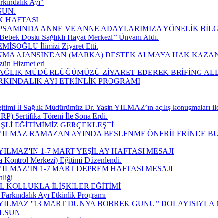
rkındalık Ayı"
SUN.
K HAFTASI
SAMINDA ANNE VE ANNE ADAYLARIMIZA YÖNELİK BİLGİ
Bebek Dostu Sağlıklı Hayat Merkezi’’ Ünvanı Aldı.
EMİŞOĞLU İlimizi Ziyaret Etti.
MA AJANSINDAN (MARKA) DESTEK ALMAYA HAK KAZAN
zün Hizmetleri
 SAĞLIK MÜDÜRLÜĞÜMÜZÜ ZİYARET EDEREK BRİFİNG ALD
ARKINDALIK AYI ETKİNLİK PROGRAMI
imi İl Sağlık Müdürümüz Dr. Yasin YILMAZ’ın açılış konuşmaları ile
P) Sertifika Töreni İle Sona Erdi.
Lİ EĞİTİMİMİZ GERÇEKLEŞTİ.
 YILMAZ RAMAZAN AYINDA BESLENME ÖNERİLERİNDE B
ILMAZ'IN 1-7 MART YEŞİLAY HAFTASI MESAJI
a Kontrol Merkezi) Eğitimi Düzenlendi.
ILMAZ’IN 1-7 MART DEPREM HAFTASI MESAJI
liği
 KOLLUKLA İLİŞKİLER EĞİTİMİ
Farkındalık Ayı Etkinlik Programı
YILMAZ ''13 MART DÜNYA BÖBREK GÜNÜ’’ DOLAYISIYLA
OLSUN