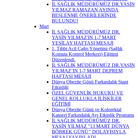
İL SAĞLIK MÜDÜRÜMÜZ DR.YASİN
YILMAZ RAMAZAN AYINDA
BESLENME ÖNERİLERİNDE
BULUNDU!
Mart
İL SAĞLIK MÜDÜRÜMÜZ DR.
YASİN YILMAZ'IN 1-7 MART
YEŞİLAY HAFTASI MESAJI
1. Tıbbi Acil Çağrı Yönetimi (Sağlık
Komuta Kontrol Merkezi) Eğitimi
Düzenlendi.
İL SAĞLIK MÜDÜRÜMÜZ DR.YASİN
YILMAZ’IN 1-7 MART DEPREM
HAFTASI MESAJI
Dünya Obezite Günü Farkındalık Stant
Etkinliği
ÖZEL GÜVENLİK HUKUKU VE
GENEL KOLLUKLA İLİŞKİLER
EĞİTİMİ
Dünya Obezite Günü ve Kolorektal
Kanseri Farkındalık Ayı Etkinlik Programı
İL SAĞLIK MÜDÜRÜMÜZ DR.
YASİN YILMAZ ''13 MART DÜNYA
BÖBREK GÜNÜ’’ DOLAYISIYLA
MESAJ YAYINLADI