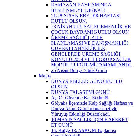
RAMAZAN BAYRAMINDA
BESLENMEYE DİKKAT!
21-28 NİSAN EBELER HAFTASI
KUTLU OLSUN.
23 NİSAN ULUSAL EGEMENLİK VE
ÇOCUK BAYRAMI KUTLU OLSUN
ÜREME SAĞLIĞI, AİLE
PLANLAMASI VE DANIŞMANLIĞI,
GÜVENLİ ANNELİK İLE
GENÇLERDE ÜREME SAĞLIĞI
KONULU 2024 YILI 1 GRUP SAĞLIK
MODÜLER EĞİTİMİ TAMAMLANDI.
25 Nisan Dünya Sıtma Günü
Mayıs
DÜNYA EBELER GÜNÜ KUTLU
OLSUN
DÜNYA TALASEMİ GÜNÜ
Aşı Ol Güvende Kal Etkinliği ​
Gölyaka İlçemizde Kalp Sağlığı Haftası ve
Dünya Astım Günü münasebetiyle
Yürüyüş Etkinliği Düzenlendi.
10 MAYIS SAĞLIK İÇİN HAREKET
ET GÜNÜ
14. Bölge 13. ASKOM Toplantısı
Gerçekleştirildi.