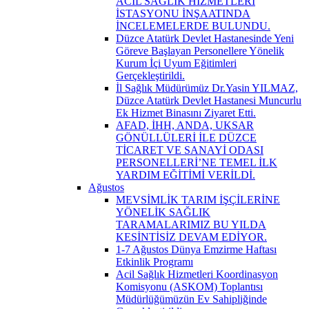
ACİL SAĞLIK HİZMETLERİ
İSTASYONU İNŞAATINDA
İNCELEMELERDE BULUNDU.
Düzce Atatürk Devlet Hastanesinde Yeni
Göreve Başlayan Personellere Yönelik
Kurum İçi Uyum Eğitimleri
Gerçekleştirildi.
İl Sağlık Müdürümüz Dr.Yasin YILMAZ,
Düzce Atatürk Devlet Hastanesi Muncurlu
Ek Hizmet Binasını Ziyaret Etti.
AFAD, İHH, ANDA, UKSAR
GÖNÜLLÜLERİ İLE DÜZCE
TİCARET VE SANAYİ ODASI
PERSONELLERİ’NE TEMEL İLK
YARDIM EĞİTİMİ VERİLDİ.
Ağustos
MEVSİMLİK TARIM İŞÇİLERİNE
YÖNELİK SAĞLIK
TARAMALARIMIZ BU YILDA
KESİNTİSİZ DEVAM EDİYOR.
1-7 Ağustos Dünya Emzirme Haftası
Etkinlik Programı
Acil Sağlık Hizmetleri Koordinasyon
Komisyonu (ASKOM) Toplantısı
Müdürlüğümüzün Ev Sahipliğinde