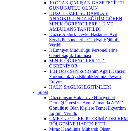
10 OCAK ÇALIŞAN GAZETECİLER
GÜNÜ KUTLU OLSUN
DÜZCE ÖZEL SU DAMLASI
ANAOKULUNDA EĞİTİM GÖREN
MİNİK ÖĞRENCİLERE 112 VE
AMBULANS TANITILDI
Düzce Atatürk Devlet Hastanesi Acil
Servis Personellerine ‘‘Triyaj Eğitimi’’
Verildi.
İl Emniyet Müdürlüğü Personellerine
Genel Sağlık Taraması
MİNİK ÖĞRENCİLER 112’İ
ÖĞRENİYOR.
1-31 Ocak Serviks (Rahim Ağzı) Kanseri
Farkındalık Ayı Etkinliklerimiz Devam
Ediyor.
HALK SAĞLIĞI EĞİTİMLERİ
Şubat
Düzce İnsan Hakları ve Hürriyetleri
Derneği Üyesi ve Aynı Zamanda AFAD
Gönüllüsü Olan Kişilere Temel İlkyardım
Eğitimi Verildi.
UMKE ve 112 EKİPLERİMİZ DEPREM
BÖLGESİNE HAREK ETTİ
Miraç Kandiliniz Mübarek Olsun