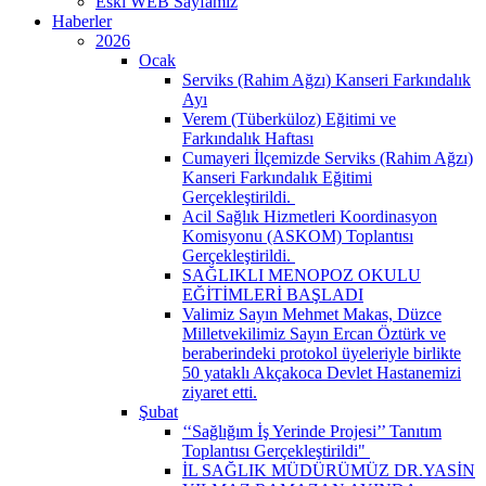
Eski WEB Sayfamız
Haberler
2026
Ocak
Serviks (Rahim Ağzı) Kanseri Farkındalık
Ayı
Verem (Tüberküloz) Eğitimi ve
Farkındalık Haftası
Cumayeri İlçemizde Serviks (Rahim Ağzı)
Kanseri Farkındalık Eğitimi
Gerçekleştirildi. ​
Acil Sağlık Hizmetleri Koordinasyon
Komisyonu (ASKOM) Toplantısı
Gerçekleştirildi. ​
SAĞLIKLI MENOPOZ OKULU
EĞİTİMLERİ BAŞLADI
Valimiz Sayın Mehmet Makas, Düzce
Milletvekilimiz Sayın Ercan Öztürk ve
beraberindeki protokol üyeleriyle birlikte
50 yataklı Akçakoca Devlet Hastanemizi
ziyaret etti.
Şubat
‘‘Sağlığım İş Yerinde Projesi’’ Tanıtım
Toplantısı Gerçekleştirildi" ​
İL SAĞLIK MÜDÜRÜMÜZ DR.YASİN