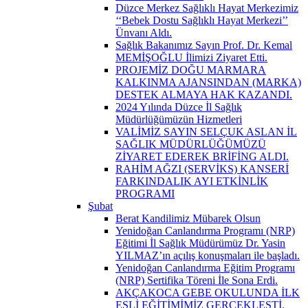
Düzce Merkez Sağlıklı Hayat Merkezimiz
‘‘Bebek Dostu Sağlıklı Hayat Merkezi’’
Ünvanı Aldı.
Sağlık Bakanımız Sayın Prof. Dr. Kemal
MEMİŞOĞLU İlimizi Ziyaret Etti.
PROJEMİZ DOĞU MARMARA
KALKINMA AJANSINDAN (MARKA)
DESTEK ALMAYA HAK KAZANDI.
2024 Yılında Düzce İl Sağlık
Müdürlüğümüzün Hizmetleri
VALİMİZ SAYIN SELÇUK ASLAN İL
SAĞLIK MÜDÜRLÜĞÜMÜZÜ
ZİYARET EDEREK BRİFİNG ALDI.
RAHİM AĞZI (SERVİKS) KANSERİ
FARKINDALIK AYI ETKİNLİK
PROGRAMI
Şubat
Berat Kandilimiz Mübarek Olsun
Yenidoğan Canlandırma Programı (NRP)
Eğitimi İl Sağlık Müdürümüz Dr. Yasin
YILMAZ’ın açılış konuşmaları ile başladı.
Yenidoğan Canlandırma Eğitim Programı
(NRP) Sertifika Töreni İle Sona Erdi.
AKÇAKOCA GEBE OKULUNDA İLK
EŞLİ EĞİTİMİMİZ GERÇEKLEŞTİ.