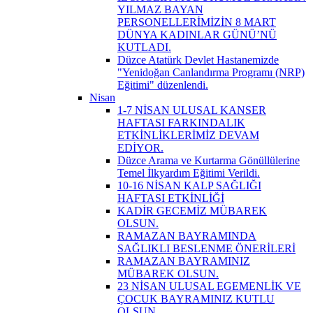
YILMAZ BAYAN
PERSONELLERİMİZİN 8 MART
DÜNYA KADINLAR GÜNÜ’NÜ
KUTLADI.
Düzce Atatürk Devlet Hastanemizde
"Yenidoğan Canlandırma Programı (NRP)
Eğitimi" düzenlendi.
Nisan
1-7 NİSAN ULUSAL KANSER
HAFTASI FARKINDALIK
ETKİNLİKLERİMİZ DEVAM
EDİYOR.
Düzce Arama ve Kurtarma Gönüllülerine
Temel İlkyardım Eğitimi Verildi.
10-16 NİSAN KALP SAĞLIĞI
HAFTASI ETKİNLİĞİ
KADİR GECEMİZ MÜBAREK
OLSUN.
RAMAZAN BAYRAMINDA
SAĞLIKLI BESLENME ÖNERİLERİ
RAMAZAN BAYRAMINIZ
MÜBAREK OLSUN.
23 NİSAN ULUSAL EGEMENLİK VE
ÇOCUK BAYRAMINIZ KUTLU
OLSUN.