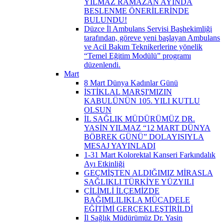
YILMAZ RAMAZAN AYINDA
BESLENME ÖNERİLERİNDE
BULUNDU!
Düzce İl Ambulans Servisi Başhekimliği
tarafından, göreve yeni başlayan Ambulans
ve Acil Bakım Teknikerlerine yönelik
“Temel Eğitim Modülü” programı
düzenlendi.
Mart
8 Mart Dünya Kadınlar Günü
İSTİKLAL MARŞI'MIZIN
KABULÜNÜN 105. YILI KUTLU
OLSUN
İL SAĞLIK MÜDÜRÜMÜZ DR.
YASİN YILMAZ “12 MART DÜNYA
BÖBREK GÜNÜ” DOLAYISIYLA
MESAJ YAYINLADI
1-31 Mart Kolorektal Kanseri Farkındalık
Ayı Etkinliği
GEÇMİŞTEN ALDIĞIMIZ MİRASLA
SAĞLIKLI TÜRKİYE YÜZYILI
ÇİLİMLİ İLÇEMİZDE
BAĞIMLILIKLA MÜCADELE
EĞİTİMİ GERÇEKLEŞTİRİLDİ
İl Sağlık Müdürümüz Dr. Yasin