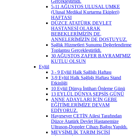
Gerçekleştirildi.
5-11 AĞUSTOS ULUSAL UMKE
(Ulusal Medikal Kurtarma Ekipleri)
HAFTASI
DÜZCE ATATÜRK DEVLET
HASTANESİ OLARAK
BEBEKLERİMİZİN DE,
ANNELERİMİZİN DE DOSTUYUZ.
Sağlık Hizmetleri Sunumu Değerlendirme
Toplantısı Gerçekleştirildi.
30 AĞUSTOS ZAFER BAYRAMI'MIZ
KUTLU OLSUN
Eylül
3 - 9 Eylül Halk Sağlığı Haftası
3-9 Eylül Halk Sağlığı Haftası Stand
Etkinliği
10 Eylül Dünya İntiharı Önleme Günü
13 EYLÜL DÜNYA SEPSİS GÜNÜ
ANNE ADAYLARI İÇİN GEBE
EĞİTİMLERİMİZE DEVAM
EDİYORUZ.
Hayırsever ÇETİN Ailesi Tarafından
Düzce Atatürk Devlet Hastanemize
Ultrason-Doppler Cihazı Bağışı Yapıldı.
MEVSİMLİK TARIM İŞÇİSİ