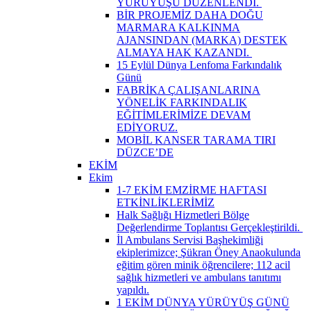
YÜRÜYÜŞÜ DÜZENLENDİ. ​
BİR PROJEMİZ DAHA DOĞU
MARMARA KALKINMA
AJANSINDAN (MARKA) DESTEK
ALMAYA HAK KAZANDI. ​
15 Eylül Dünya Lenfoma Farkındalık
Günü
FABRİKA ÇALIŞANLARINA
YÖNELİK FARKINDALIK
EĞİTİMLERİMİZE DEVAM
EDİYORUZ.
MOBİL KANSER TARAMA TIRI
DÜZCE’DE
EKİM
Ekim
1-7 EKİM EMZİRME HAFTASI
ETKİNLİKLERİMİZ
Halk Sağlığı Hizmetleri Bölge
Değerlendirme Toplantısı Gerçekleştirildi. ​
İl Ambulans Servisi Başhekimliği
ekiplerimizce; Şükran Öney Anaokulunda
eğitim gören minik öğrencilere; 112 acil
sağlık hizmetleri ve ambulans tanıtımı
yapıldı.
1 EKİM DÜNYA YÜRÜYÜŞ GÜNÜ