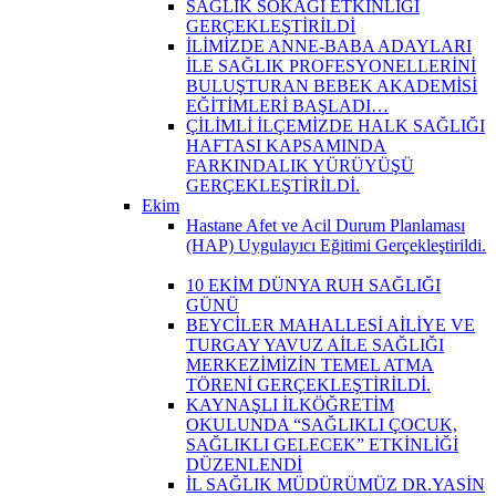
SAĞLIK SOKAĞI ETKİNLİĞİ
GERÇEKLEŞTİRİLDİ
İLİMİZDE ANNE-BABA ADAYLARI
İLE SAĞLIK PROFESYONELLERİNİ
BULUŞTURAN BEBEK AKADEMİSİ
EĞİTİMLERİ BAŞLADI…
ÇİLİMLİ İLÇEMİZDE HALK SAĞLIĞI
HAFTASI KAPSAMINDA
FARKINDALIK YÜRÜYÜŞÜ
GERÇEKLEŞTİRİLDİ.
Ekim
Hastane Afet ve Acil Durum Planlaması
(HAP) Uygulayıcı Eğitimi Gerçekleştirildi.
10 EKİM DÜNYA RUH SAĞLIĞI
GÜNÜ
BEYCİLER MAHALLESİ AİLİYE VE
TURGAY YAVUZ AİLE SAĞLIĞI
MERKEZİMİZİN TEMEL ATMA
TÖRENİ GERÇEKLEŞTİRİLDİ.
KAYNAŞLI İLKÖĞRETİM
OKULUNDA “SAĞLIKLI ÇOCUK,
SAĞLIKLI GELECEK” ETKİNLİĞİ
DÜZENLENDİ
İL SAĞLIK MÜDÜRÜMÜZ DR.YASİN