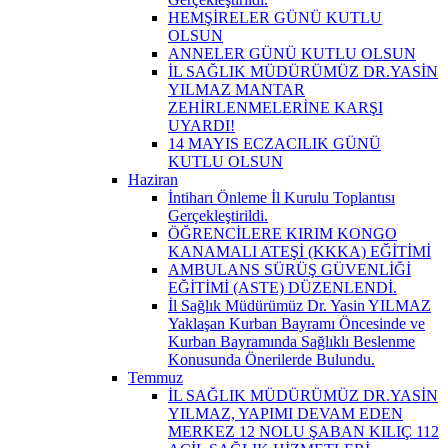
HEMŞİRELER GÜNÜ KUTLU
OLSUN
ANNELER GÜNÜ KUTLU OLSUN
İL SAĞLIK MÜDÜRÜMÜZ DR.YASİN
YILMAZ MANTAR
ZEHİRLENMELERİNE KARŞI
UYARDI!
14 MAYIS ECZACILIK GÜNÜ
KUTLU OLSUN
Haziran
İntiharı Önleme İl Kurulu Toplantısı
Gerçekleştirildi.
ÖĞRENCİLERE KIRIM KONGO
KANAMALI ATEŞİ (KKKA) EĞİTİMİ
AMBULANS SÜRÜŞ GÜVENLİĞİ
EĞİTİMİ (ASTE) DÜZENLENDİ.
İl Sağlık Müdürümüz Dr. Yasin YILMAZ
Yaklaşan Kurban Bayramı Öncesinde ve
Kurban Bayramında Sağlıklı Beslenme
Konusunda Önerilerde Bulundu.
Temmuz
İL SAĞLIK MÜDÜRÜMÜZ DR.YASİN
YILMAZ, YAPIMI DEVAM EDEN
MERKEZ 12 NOLU ŞABAN KILIÇ 112