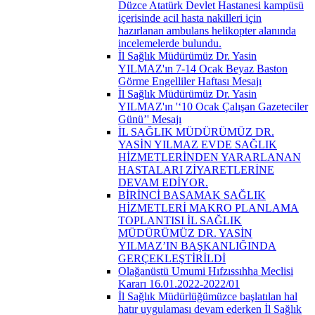
Düzce Atatürk Devlet Hastanesi kampüsü
içerisinde acil hasta nakilleri için
hazırlanan ambulans helikopter alanında
incelemelerde bulundu.
İl Sağlık Müdürümüz Dr. Yasin
YILMAZ'ın 7-14 Ocak Beyaz Baston
Görme Engelliler Haftası Mesajı
İl Sağlık Müdürümüz Dr. Yasin
YILMAZ'ın '‘10 Ocak Çalışan Gazeteciler
Günü’' Mesajı
İL SAĞLIK MÜDÜRÜMÜZ DR.
YASİN YILMAZ EVDE SAĞLIK
HİZMETLERİNDEN YARARLANAN
HASTALARI ZİYARETLERİNE
DEVAM EDİYOR.
BİRİNCİ BASAMAK SAĞLIK
HİZMETLERİ MAKRO PLANLAMA
TOPLANTISI İL SAĞLIK
MÜDÜRÜMÜZ DR. YASİN
YILMAZ’IN BAŞKANLIĞINDA
GERÇEKLEŞTİRİLDİ
Olağanüstü Umumi Hıfzıssıhha Meclisi
Kararı 16.01.2022-2022/01
İl Sağlık Müdürlüğümüzce başlatılan hal
hatır uygulaması devam ederken İl Sağlık