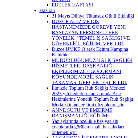
EBELER HAFTASI
Haziran
31 Mayıs Dünya Tütünsüz Günü Etkinliği
DÜZCE AĞIZ VE DİŞ
HASTANEMİZDE GÖREVE YENİ
BAŞLAYAN PERSONELLERE
YÖNELİK, "TEMEL İŞ SAĞLIĞI VE
GÜVENLİĞİ" EĞİTİMİ VERİLDİ.
Düzce UMKE Olarak Eğitim Kampına
Katıldık
MÜDÜRLÜĞÜMÜZ HALK SAĞLIĞI
HİZMETLERİ BAŞKANLIĞI
EKİPLERİMİZCE GÖLORMANI
KÖYÜNDE MOBİL SAĞLIK
TARAMASI GERÇEKLEŞTİRİLDİ.
İlimizde Toplum Ruh Sağlığı Merkezi
2023 yılı hedefleri kapsamında Aile
Hekimlerine Yönelik Toplum Ruh Sağlığı
Merkezi temel eğitimi düzenlenmiştir.
ANNE SÜTÜ VE EMZİRME
DANIŞMANLIĞI EĞİTİMİ
Yaz aylarında özellikle beş yaş altı
çocuklarda görülen ishalli hastalıkları
önlemek için
AKÇAKOCA İLÇEMİZDE 3 NOLU