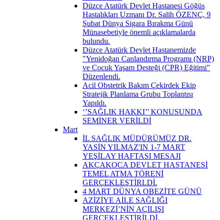
Düzce Atatürk Devlet Hastanesi Göğüs
Hastalıkları Uzmanı Dr. Salih ÖZENÇ, 9
Şubat Dünya Sigara Bırakma Günü
Münasebetiyle önemli açıklamalarda
bulundu.
Düzce Atatürk Devlet Hastanemizde
"Yenidoğan Canlandırma Programı (NRP)
ve Çocuk Yaşam Desteği (CPR) Eğitimi"
Düzenlendi.
Acil Obstetrik Bakım Çekirdek Ekip
Stratejik Planlama Grubu Toplantısı
Yapıldı.
‘’SAĞLIK HAKKI’’ KONUSUNDA
SEMİNER VERİLDİ
Mart
İL SAĞLIK MÜDÜRÜMÜZ DR.
YASİN YILMAZ'IN 1-7 MART
YEŞİLAY HAFTASI MESAJI
AKÇAKOCA DEVLET HASTANESİ
TEMEL ATMA TÖRENİ
GERÇEKLEŞTİRLDİ.
4 MART DÜNYA OBEZİTE GÜNÜ
AZİZİYE AİLE SAĞLIĞI
MERKEZİ’NİN AÇILIŞI
GERÇEKLEŞTİRİLDİ.