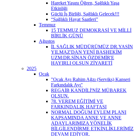
Hareket Yaşını Öğren, Sağlıklı Yaşa
Etkinliği
Güçlü İş Birliği, Sağlıklı Gelecek!!!
“Sağlıklı Hayat Saatleri”
Temmuz
15 TEMMUZ DEMOKRASİ VE MİLLİ
BİRLİK GÜNÜ
Ağustos
İL SAĞLIK MÜDÜRÜMÜZ DR.YASİN
YILMAZ'DAN YENİ BAŞHEKİM
UZM:DR.SİNAN ÖZDEMİR'E
HAYIRLI OLSUN ZİYARETİ
2025
Ocak
"Ocak Ayı Rahim Ağzı (Serviks) Kanseri
Farkındalık Ayı"
REGAİB KANDİLİ'NİZ MÜBAREK
OLSUN.
78. VEREM EĞİTİMİ VE
FARKINDALIK HAFTASI
NORMAL DOĞUM EYLEM PLANI
KAPSAMINDA ANNE VE ANNE
ADAYLARIMIZA YÖNELİK
BİLGİLENDİRME ETKİNLİKLERİMİZ
DEVAM EDİYOR.