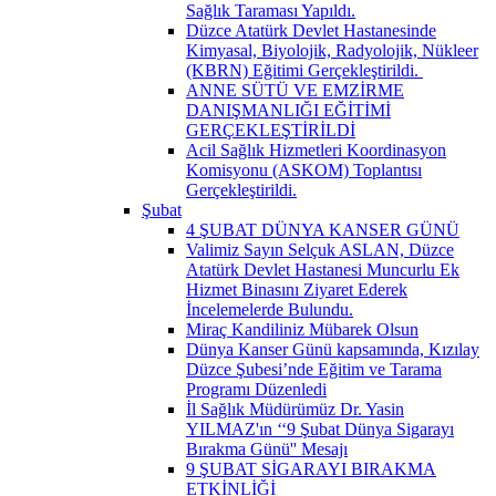
Sağlık Taraması Yapıldı.
Düzce Atatürk Devlet Hastanesinde
Kimyasal, Biyolojik, Radyolojik, Nükleer
(KBRN) Eğitimi Gerçekleştirildi. ​
ANNE SÜTÜ VE EMZİRME
DANIŞMANLIĞI EĞİTİMİ
GERÇEKLEŞTİRİLDİ
Acil Sağlık Hizmetleri Koordinasyon
Komisyonu (ASKOM) Toplantısı
Gerçekleştirildi.
Şubat
4 ŞUBAT DÜNYA KANSER GÜNÜ
Valimiz Sayın Selçuk ASLAN, Düzce
Atatürk Devlet Hastanesi Muncurlu Ek
Hizmet Binasını Ziyaret Ederek
İncelemelerde Bulundu.
Miraç Kandiliniz Mübarek Olsun
Dünya Kanser Günü kapsamında, Kızılay
Düzce Şubesi’nde Eğitim ve Tarama
Programı Düzenledi
İl Sağlık Müdürümüz Dr. Yasin
YILMAZ'ın ‘‘9 Şubat Dünya Sigarayı
Bırakma Günü'' Mesajı
9 ŞUBAT SİGARAYI BIRAKMA
ETKİNLİĞİ