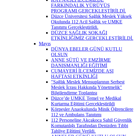
FARKINDALIK YÜRÜYÜŞ
PROGRAMI GERÇEKLEŞTİRİLDİ.
Düzce Üniversitesi Sağlık Meslek Yüksek
Okulunda 112 Acil Sağlık ve UMKE
Tanıtımı Gerçekleştirildi.
DÜZCE SAĞLIK SOKAĞI
ETKİNLİĞİMİZ GERÇEKLEŞTİRİLDİ.
Mayıs
DÜNYA EBELER GÜNÜ KUTLU
OLSUN
ANNE SÜTÜ VE EMZİRME
DANIŞMANLIĞI EĞİTİMİ
CUMAYERİ İLÇEMİZDE AŞI
HAFTASI ETKİNLİĞİ
"Sağlık Meslek Mensuplarının Serbest
Meslek İcrası Hakkında Yönetmelik"
Bilgilendirme Toplantısı
Düzce’de UMKE Temel ve Medikal
Kurtarma Eğitimi Gerçekleştirildi
Körpeşler Anaokulunda Minik Öğrencilere
112 ve Ambulans Tanıtımı
112 Personeline Akçakoca Sahil Güvenlik
Komutanlığı Tarafından Denizden Tıbbi
Tahliye Eğitimi Verildi.