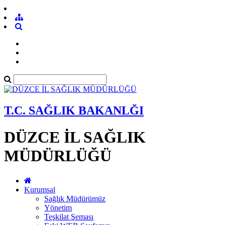
T.C. SAĞLIK BAKANLĞI
DÜZCE İL SAĞLIK
MÜDÜRLÜĞÜ
Kurumsal
Sağlık Müdürümüz
Yönetim
Teşkilat Şeması