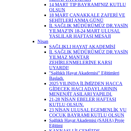
14 MART TIP BAYRAMI'NIZ KUTLU
OLSUN
18 MART ÇANAKKALE ZAFERİ VE
ŞEHİTLERİ ANMA GÜNÜ
İL SAĞLIK MÜDÜRÜMÜZ DR.YASİN
YILMAZ'IN 18-24 MART ULUSAL
YAŞLILAR HAFTASI MESAJI
Nisan
SAĞLIKLI HAYAT AKADEMİSİ
İL SAĞLIK MÜDÜRÜMÜZ DR.YASİN
YILMAZ MANTAR
ZEHİRLENMELERİNE KARŞI
UYARDI!
''Sağlıklı Hayat Akademisi” Eğitimleri
Başladı.
2025 YILINDA İLİMİZDEN HACCA
GİDECEK HACI ADAYLARININ
MENENJİT AŞILARI YAPILDI.
21-28 NİSAN EBELER HAFTASI
KUTLU OLSUN.
23 NİSAN ULUSAL EGEMENLİK VU
ÇOCUK BAYRAMI KUTLU OLSUN
Sağlıklı Hayat Akademisi (SAHA) Proje
Eğitimi
KAYNAŞLI İLÇEMİZDE