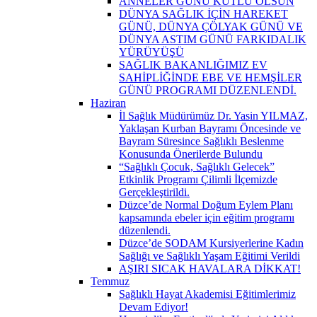
ANNELER GÜNÜ KUTLU OLSUN
DÜNYA SAĞLIK İÇİN HAREKET
GÜNÜ, DÜNYA ÇÖLYAK GÜNÜ VE
DÜNYA ASTIM GÜNÜ FARKIDALIK
YÜRÜYÜŞÜ
SAĞLIK BAKANLIĞIMIZ EV
SAHİPLİĞİNDE EBE VE HEMŞİLER
GÜNÜ PROGRAMI DÜZENLENDİ.
Haziran
İl Sağlık Müdürümüz Dr. Yasin YILMAZ,
Yaklaşan Kurban Bayramı Öncesinde ve
Bayram Süresince Sağlıklı Beslenme
Konusunda Önerilerde Bulundu
“Sağlıklı Çocuk, Sağlıklı Gelecek”
Etkinlik Programı Çilimli İlçemizde
Gerçekleştirildi.
Düzce’de Normal Doğum Eylem Planı
kapsamında ebeler için eğitim programı
düzenlendi.
Düzce’de SODAM Kursiyerlerine Kadın
Sağlığı ve Sağlıklı Yaşam Eğitimi Verildi
AŞIRI SICAK HAVALARA DİKKAT!
Temmuz
Sağlıklı Hayat Akademisi Eğitimlerimiz
Devam Ediyor!