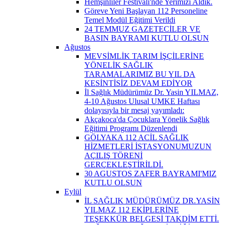
Hemşinliler Festivali'nde Yerimizi Aldık.
Göreve Yeni Başlayan 112 Personeline
Temel Modül Eğitimi Verildi
24 TEMMUZ GAZETECİLER VE
BASIN BAYRAMI KUTLU OLSUN
Ağustos
MEVSİMLİK TARIM İŞÇİLERİNE
YÖNELİK SAĞLIK
TARAMALARIMIZ BU YIL DA
KESİNTİSİZ DEVAM EDİYOR
İl Sağlık Müdürümüz Dr. Yasin YILMAZ,
4-10 Ağustos Ulusal UMKE Haftası
dolayısıyla bir mesaj yayımladı:
Akçakoca'da Çocuklara Yönelik Sağlık
Eğitimi Programı Düzenlendi
GÖLYAKA 112 ACİL SAĞLIK
HİZMETLERİ İSTASYONUMUZUN
AÇILIŞ TÖRENİ
GERÇEKLEŞTİRİLDİ.
30 AGUSTOS ZAFER BAYRAMI'MIZ
KUTLU OLSUN
Eylül
İL SAĞLIK MÜDÜRÜMÜZ DR.YASİN
YILMAZ 112 EKİPLERİNE
TEŞEKKÜR BELGESİ TAKDİM ETTİ.