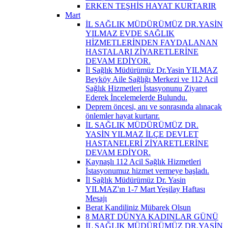
ERKEN TEŞHİS HAYAT KURTARIR
Mart
İL SAĞLIK MÜDÜRÜMÜZ DR.YASİN
YILMAZ EVDE SAĞLIK
HİZMETLERİNDEN FAYDALANAN
HASTALARI ZİYARETLERİNE
DEVAM EDİYOR.
İl Sağlık Müdürümüz Dr.Yasin YILMAZ
Beyköy Aile Sağlığı Merkezi ve 112 Acil
Sağlık Hizmetleri İstasyonunu Ziyaret
Ederek İncelemelerde Bulundu.
Deprem öncesi, anı ve sonrasında alınacak
önlemler hayat kurtarır.
İL SAĞLIK MÜDÜRÜMÜZ DR.
YASİN YILMAZ İLÇE DEVLET
HASTANELERİ ZİYARETLERİNE
DEVAM EDİYOR.
Kaynaşlı 112 Acil Sağlık Hizmetleri
İstasyonumuz hizmet vermeye başladı.
İl Sağlık Müdürümüz Dr. Yasin
YILMAZ'ın 1-7 Mart Yeşilay Haftası
Mesajı
Berat Kandiliniz Mübarek Olsun
8 MART DÜNYA KADINLAR GÜNÜ
İL SAĞLIK MÜDÜRÜMÜZ DR.YASİN