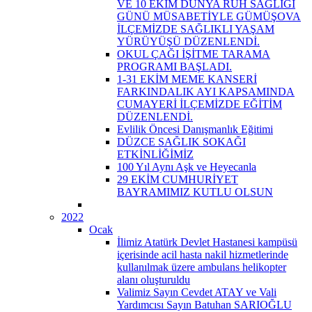
VE 10 EKİM DÜNYA RUH SAĞLIĞI
GÜNÜ MÜSABETİYLE GÜMÜŞOVA
İLÇEMİZDE SAĞLIKLI YAŞAM
YÜRÜYÜŞÜ DÜZENLENDİ.
OKUL ÇAĞI İŞİTME TARAMA
PROGRAMI BAŞLADI.
1-31 EKİM MEME KANSERİ
FARKINDALIK AYI KAPSAMINDA
CUMAYERİ İLÇEMİZDE EĞİTİM
DÜZENLENDİ.
Evlilik Öncesi Danışmanlık Eğitimi
DÜZCE SAĞLIK SOKAĞI
ETKİNLİĞİMİZ
100 Yıl Aynı Aşk ve Heyecanla
29 EKİM CUMHURİYET
BAYRAMIMIZ KUTLU OLSUN
2022
Ocak
İlimiz Atatürk Devlet Hastanesi kampüsü
içerisinde acil hasta nakil hizmetlerinde
kullanılmak üzere ambulans helikopter
alanı oluşturuldu
Valimiz Sayın Cevdet ATAY ve Vali
Yardımcısı Sayın Batuhan SARIOĞLU