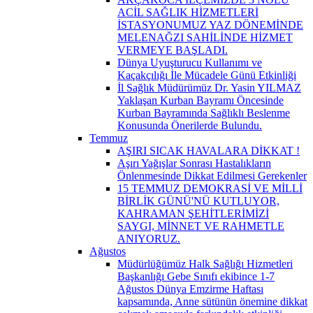
ACİL SAĞLIK HİZMETLERİ
İSTASYONUMUZ YAZ DÖNEMİNDE
MELENAĞZI SAHİLİNDE HİZMET
VERMEYE BAŞLADI.
Dünya Uyuşturucu Kullanımı ve
Kaçakçılığı İle Mücadele Günü Etkinliği
İl Sağlık Müdürümüz Dr. Yasin YILMAZ
Yaklaşan Kurban Bayramı Öncesinde
Kurban Bayramında Sağlıklı Beslenme
Konusunda Önerilerde Bulundu.
Temmuz
AŞIRI SICAK HAVALARA DİKKAT !
Aşırı Yağışlar Sonrası Hastalıkların
Önlenmesinde Dikkat Edilmesi Gerekenler
15 TEMMUZ DEMOKRASİ VE MİLLİ
BİRLİK GÜNÜ'NÜ KUTLUYOR,
KAHRAMAN ŞEHİTLERİMİZİ
SAYGI, MİNNET VE RAHMETLE
ANIYORUZ.
Ağustos
Müdürlüğümüz Halk Sağlığı Hizmetleri
Başkanlığı Gebe Sınıfı ekibince 1-7
Ağustos Dünya Emzirme Haftası
kapsamında, Anne sütünün önemine dikkat