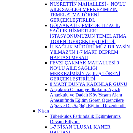
NUSRETTİN MAHALLESİ 4 NO’LU
AİLE SAĞLIĞI MERKEZİMİZİN
TEMEL ATMA TÖRENİ
GERÇEKLEŞTİRLDİ.
GÖLYAKA İLÇEMİZDE 112 ACİL
SAĞLIK HİZMETLERİ
İSTASYONUMUZUN TEMEL ATMA
TÖRENİ GERÇEKLEŞTİRİLDİ.
İL SAĞLIK MÜDÜRÜMÜZ DR.YASİN
YILMAZ’IN 1-7 MART DEPREM
HAFTASI MESAJI
FEVZİ ÇAKMAK MAHALLESİ 9
NO’LU AİLE SAĞLIĞI
MERKEZİMİZİN AÇILIŞ TÖRENİ
GERÇEKLEŞTİRİLDİ. ​
8 MART DÜNYA KADINLAR GÜNÜ
Akçakoca Osmaniye İlkokulu, Ayazlı
Anaokulu ve Dadalı Köy Yaşam Alanı
Anasınıfında Eğitim Gören Öğrencilere
Ağız ve Diş Sağlığı Eğitimi Düzenlendi.
Nisan
Tüberküloz Farkındalık Eğitimlerimiz
Devam Ediyor. ​
1-7 NİSAN ULUSAL KANER
HAFTASI