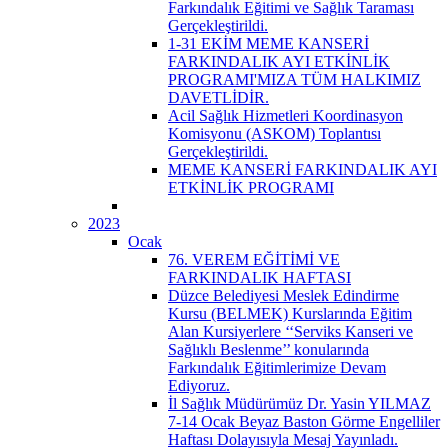
Farkındalık Eğitimi ve Sağlık Taraması
Gerçekleştirildi.
1-31 EKİM MEME KANSERİ
FARKINDALIK AYI ETKİNLİK
PROGRAMI'MIZA TÜM HALKIMIZ
DAVETLİDİR.
Acil Sağlık Hizmetleri Koordinasyon
Komisyonu (ASKOM) Toplantısı
Gerçekleştirildi.
MEME KANSERİ FARKINDALIK AYI
ETKİNLİK PROGRAMI
2023
Ocak
76. VEREM EĞİTİMİ VE
FARKINDALIK HAFTASI
Düzce Belediyesi Meslek Edindirme
Kursu (BELMEK) Kurslarında Eğitim
Alan Kursiyerlere ‘‘Serviks Kanseri ve
Sağlıklı Beslenme’’ konularında
Farkındalık Eğitimlerimize Devam
Ediyoruz.
İl Sağlık Müdürümüz Dr. Yasin YILMAZ
7-14 Ocak Beyaz Baston Görme Engelliler
Haftası Dolayısıyla Mesaj Yayınladı.