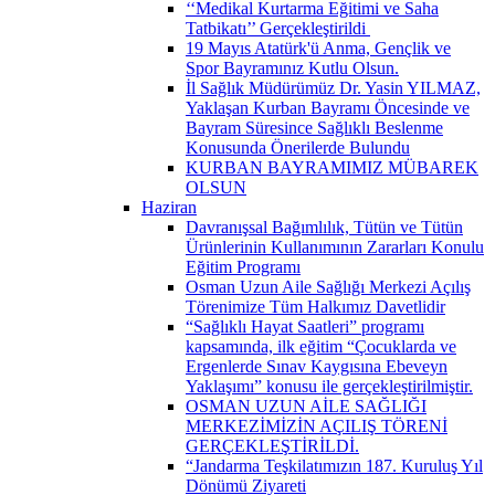
‘‘Medikal Kurtarma Eğitimi ve Saha
Tatbikatı’’ Gerçekleştirildi ​
19 Mayıs Atatürk'ü Anma, Gençlik ve
Spor Bayramınız Kutlu Olsun.
İl Sağlık Müdürümüz Dr. Yasin YILMAZ,
Yaklaşan Kurban Bayramı Öncesinde ve
Bayram Süresince Sağlıklı Beslenme
Konusunda Önerilerde Bulundu
KURBAN BAYRAMIMIZ MÜBAREK
OLSUN
Haziran
Davranışsal Bağımlılık, Tütün ve Tütün
Ürünlerinin Kullanımının Zararları Konulu
Eğitim Programı
Osman Uzun Aile Sağlığı Merkezi Açılış
Törenimize Tüm Halkımız Davetlidir
“Sağlıklı Hayat Saatleri” programı
kapsamında, ilk eğitim “Çocuklarda ve
Ergenlerde Sınav Kaygısına Ebeveyn
Yaklaşımı” konusu ile gerçekleştirilmiştir.
OSMAN UZUN AİLE SAĞLIĞI
MERKEZİMİZİN AÇILIŞ TÖRENİ
GERÇEKLEŞTİRİLDİ.
“Jandarma Teşkilatımızın 187. Kuruluş Yıl
Dönümü Ziyareti