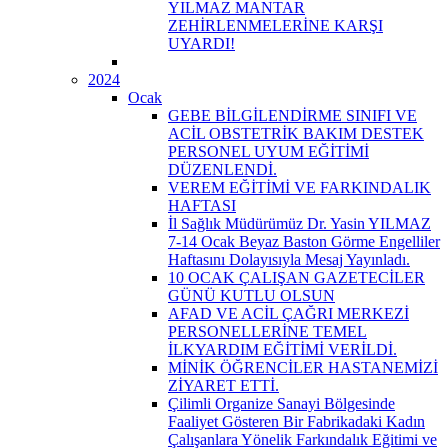
YILMAZ MANTAR
ZEHİRLENMELERİNE KARŞI
UYARDI!
2024
Ocak
GEBE BİLGİLENDİRME SINIFI VE
ACİL OBSTETRİK BAKIM DESTEK
PERSONEL UYUM EĞİTİMİ
DÜZENLENDİ.
VEREM EĞİTİMİ VE FARKINDALIK
HAFTASI
İl Sağlık Müdürümüz Dr. Yasin YILMAZ
7-14 Ocak Beyaz Baston Görme Engelliler
Haftasını Dolayısıyla Mesaj Yayınladı.
10 OCAK ÇALIŞAN GAZETECİLER
GÜNÜ KUTLU OLSUN
AFAD VE ACİL ÇAĞRI MERKEZİ
PERSONELLERİNE TEMEL
İLKYARDIM EĞİTİMİ VERİLDİ.
MİNİK ÖĞRENCİLER HASTANEMİZİ
ZİYARET ETTİ.
Çilimli Organize Sanayi Bölgesinde
Faaliyet Gösteren Bir Fabrikadaki Kadın
Çalışanlara Yönelik Farkındalık Eğitimi ve