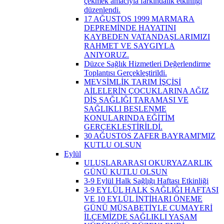
çekmek amacıyla farkındalık etkinliği
düzenlendi.
17 AĞUSTOS 1999 MARMARA
DEPREMİNDE HAYATINI
KAYBEDEN VATANDAŞLARIMIZI
RAHMET VE SAYGIYLA
ANIYORUZ.
Düzce Sağlık Hizmetleri Değerlendirme
Toplantısı Gerçekleştirildi.
MEVSİMLİK TARIM İŞÇİSİ
AİLELERİN ÇOCUKLARINA AĞIZ
DİŞ SAĞLIĞI TARAMASI VE
SAĞLIKLI BESLENME
KONULARINDA EĞİTİM
GERÇEKLEŞTİRİLDİ.
30 AĞUSTOS ZAFER BAYRAMI'MIZ
KUTLU OLSUN
Eylül
ULUSLARARASI OKURYAZARLIK
GÜNÜ KUTLU OLSUN
3-9 Eylül Halk Sağlığı Haftası Etkinliği
3-9 EYLÜL HALK SAĞLIĞI HAFTASI
VE 10 EYLÜL İNTİHARI ÖNEME
GÜNÜ MÜSABETİYLE CUMAYERİ
İLÇEMİZDE SAĞLIKLI YAŞAM