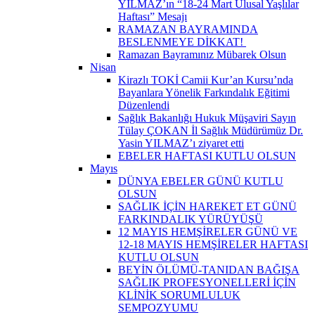
YILMAZ’ın “18-24 Mart Ulusal Yaşlılar
Haftası” Mesajı
RAMAZAN BAYRAMINDA
BESLENMEYE DİKKAT! ​
Ramazan Bayramınız Mübarek Olsun
Nisan
Kirazlı TOKİ Camii Kur’an Kursu’nda
Bayanlara Yönelik Farkındalık Eğitimi
Düzenlendi
Sağlık Bakanlığı Hukuk Müşaviri Sayın
Tülay ÇOKAN İl Sağlık Müdürümüz Dr.
Yasin YILMAZ’ı ziyaret etti
EBELER HAFTASI KUTLU OLSUN
Mayıs
DÜNYA EBELER GÜNÜ KUTLU
OLSUN
SAĞLIK İÇİN HAREKET ET GÜNÜ
FARKINDALIK YÜRÜYÜŞÜ
12 MAYIS HEMŞİRELER GÜNÜ VE
12-18 MAYIS HEMŞİRELER HAFTASI
KUTLU OLSUN
BEYİN ÖLÜMÜ-TANIDAN BAĞIŞA
SAĞLIK PROFESYONELLERİ İÇİN
KLİNİK SORUMLULUK
SEMPOZYUMU