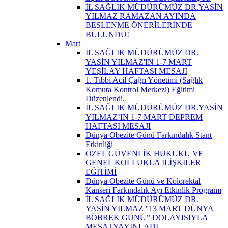
İL SAĞLIK MÜDÜRÜMÜZ DR.YASİN
YILMAZ RAMAZAN AYINDA
BESLENME ÖNERİLERİNDE
BULUNDU!
Mart
İL SAĞLIK MÜDÜRÜMÜZ DR.
YASİN YILMAZ'IN 1-7 MART
YEŞİLAY HAFTASI MESAJI
1. Tıbbi Acil Çağrı Yönetimi (Sağlık
Komuta Kontrol Merkezi) Eğitimi
Düzenlendi.
İL SAĞLIK MÜDÜRÜMÜZ DR.YASİN
YILMAZ’IN 1-7 MART DEPREM
HAFTASI MESAJI
Dünya Obezite Günü Farkındalık Stant
Etkinliği
ÖZEL GÜVENLİK HUKUKU VE
GENEL KOLLUKLA İLİŞKİLER
EĞİTİMİ
Dünya Obezite Günü ve Kolorektal
Kanseri Farkındalık Ayı Etkinlik Programı
İL SAĞLIK MÜDÜRÜMÜZ DR.
YASİN YILMAZ ''13 MART DÜNYA
BÖBREK GÜNÜ’’ DOLAYISIYLA
MESAJ YAYINLADI