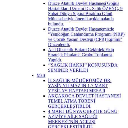
Düzce Atatürk Devlet Hastanesi Göğüs
Hastalıkları Uzmanı Dr. Salih ÖZENÇ, 9
Şubat Dünya Sigara Bırakma Günü
Münasebetiyle önemli açıklamalarda
bulundu.
Düzce Atatürk Devlet Hastanemizde
"Yenidoğan Canlandırma Programı (NRP)
ve Çocuk Yaşam Desteği (CPR) Eğitimi"
Düzenlendi.
Acil Obstetrik Bakım Çekirdek Ekip
Stratejik Planlama Grubu Toplantısı
Yapıldı.
‘’SAĞLIK HAKKI’’ KONUSUNDA
SEMİNER VERİLDİ
Mart
İL SAĞLIK MÜDÜRÜMÜZ DR.
YASİN YILMAZ'IN 1-7 MART
YEŞİLAY HAFTASI MESAJI
AKÇAKOCA DEVLET HASTANESİ
TEMEL ATMA TÖRENİ
GERÇEKLEŞTİRLDİ.
4 MART DÜNYA OBEZİTE GÜNÜ
AZİZİYE AİLE SAĞLIĞI
MERKEZİ’NİN AÇILIŞI
GERÇEKLEŞTİRİLDİ.