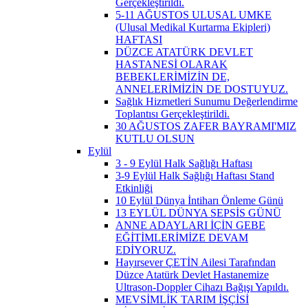
Gerçekleştirildi.
5-11 AĞUSTOS ULUSAL UMKE
(Ulusal Medikal Kurtarma Ekipleri)
HAFTASI
DÜZCE ATATÜRK DEVLET
HASTANESİ OLARAK
BEBEKLERİMİZİN DE,
ANNELERİMİZİN DE DOSTUYUZ.
Sağlık Hizmetleri Sunumu Değerlendirme
Toplantısı Gerçekleştirildi.
30 AĞUSTOS ZAFER BAYRAMI'MIZ
KUTLU OLSUN
Eylül
3 - 9 Eylül Halk Sağlığı Haftası
3-9 Eylül Halk Sağlığı Haftası Stand
Etkinliği
10 Eylül Dünya İntiharı Önleme Günü
13 EYLÜL DÜNYA SEPSİS GÜNÜ
ANNE ADAYLARI İÇİN GEBE
EĞİTİMLERİMİZE DEVAM
EDİYORUZ.
Hayırsever ÇETİN Ailesi Tarafından
Düzce Atatürk Devlet Hastanemize
Ultrason-Doppler Cihazı Bağışı Yapıldı.
MEVSİMLİK TARIM İŞÇİSİ