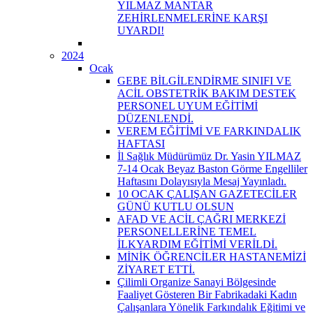
YILMAZ MANTAR
ZEHİRLENMELERİNE KARŞI
UYARDI!
2024
Ocak
GEBE BİLGİLENDİRME SINIFI VE
ACİL OBSTETRİK BAKIM DESTEK
PERSONEL UYUM EĞİTİMİ
DÜZENLENDİ.
VEREM EĞİTİMİ VE FARKINDALIK
HAFTASI
İl Sağlık Müdürümüz Dr. Yasin YILMAZ
7-14 Ocak Beyaz Baston Görme Engelliler
Haftasını Dolayısıyla Mesaj Yayınladı.
10 OCAK ÇALIŞAN GAZETECİLER
GÜNÜ KUTLU OLSUN
AFAD VE ACİL ÇAĞRI MERKEZİ
PERSONELLERİNE TEMEL
İLKYARDIM EĞİTİMİ VERİLDİ.
MİNİK ÖĞRENCİLER HASTANEMİZİ
ZİYARET ETTİ.
Çilimli Organize Sanayi Bölgesinde
Faaliyet Gösteren Bir Fabrikadaki Kadın
Çalışanlara Yönelik Farkındalık Eğitimi ve