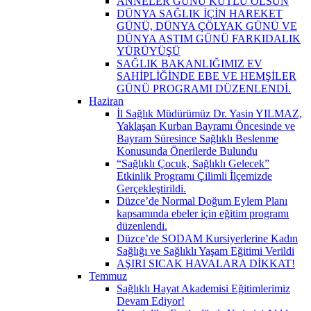
ANNELER GÜNÜ KUTLU OLSUN
DÜNYA SAĞLIK İÇİN HAREKET
GÜNÜ, DÜNYA ÇÖLYAK GÜNÜ VE
DÜNYA ASTIM GÜNÜ FARKIDALIK
YÜRÜYÜŞÜ
SAĞLIK BAKANLIĞIMIZ EV
SAHİPLİĞİNDE EBE VE HEMŞİLER
GÜNÜ PROGRAMI DÜZENLENDİ.
Haziran
İl Sağlık Müdürümüz Dr. Yasin YILMAZ,
Yaklaşan Kurban Bayramı Öncesinde ve
Bayram Süresince Sağlıklı Beslenme
Konusunda Önerilerde Bulundu
“Sağlıklı Çocuk, Sağlıklı Gelecek”
Etkinlik Programı Çilimli İlçemizde
Gerçekleştirildi.
Düzce’de Normal Doğum Eylem Planı
kapsamında ebeler için eğitim programı
düzenlendi.
Düzce’de SODAM Kursiyerlerine Kadın
Sağlığı ve Sağlıklı Yaşam Eğitimi Verildi
AŞIRI SICAK HAVALARA DİKKAT!
Temmuz
Sağlıklı Hayat Akademisi Eğitimlerimiz
Devam Ediyor!