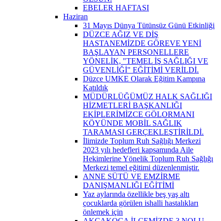
EBELER HAFTASI
Haziran
31 Mayıs Dünya Tütünsüz Günü Etkinliği
DÜZCE AĞIZ VE DİŞ
HASTANEMİZDE GÖREVE YENİ
BAŞLAYAN PERSONELLERE
YÖNELİK, "TEMEL İŞ SAĞLIĞI VE
GÜVENLİĞİ" EĞİTİMİ VERİLDİ.
Düzce UMKE Olarak Eğitim Kampına
Katıldık
MÜDÜRLÜĞÜMÜZ HALK SAĞLIĞI
HİZMETLERİ BAŞKANLIĞI
EKİPLERİMİZCE GÖLORMANI
KÖYÜNDE MOBİL SAĞLIK
TARAMASI GERÇEKLEŞTİRİLDİ.
İlimizde Toplum Ruh Sağlığı Merkezi
2023 yılı hedefleri kapsamında Aile
Hekimlerine Yönelik Toplum Ruh Sağlığı
Merkezi temel eğitimi düzenlenmiştir.
ANNE SÜTÜ VE EMZİRME
DANIŞMANLIĞI EĞİTİMİ
Yaz aylarında özellikle beş yaş altı
çocuklarda görülen ishalli hastalıkları
önlemek için
AKÇAKOCA İLÇEMİZDE 3 NOLU