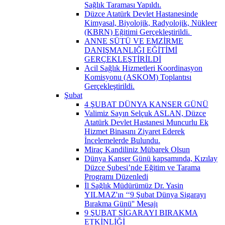
Sağlık Taraması Yapıldı.
Düzce Atatürk Devlet Hastanesinde
Kimyasal, Biyolojik, Radyolojik, Nükleer
(KBRN) Eğitimi Gerçekleştirildi. ​
ANNE SÜTÜ VE EMZİRME
DANIŞMANLIĞI EĞİTİMİ
GERÇEKLEŞTİRİLDİ
Acil Sağlık Hizmetleri Koordinasyon
Komisyonu (ASKOM) Toplantısı
Gerçekleştirildi.
Şubat
4 ŞUBAT DÜNYA KANSER GÜNÜ
Valimiz Sayın Selçuk ASLAN, Düzce
Atatürk Devlet Hastanesi Muncurlu Ek
Hizmet Binasını Ziyaret Ederek
İncelemelerde Bulundu.
Miraç Kandiliniz Mübarek Olsun
Dünya Kanser Günü kapsamında, Kızılay
Düzce Şubesi’nde Eğitim ve Tarama
Programı Düzenledi
İl Sağlık Müdürümüz Dr. Yasin
YILMAZ'ın ‘‘9 Şubat Dünya Sigarayı
Bırakma Günü'' Mesajı
9 ŞUBAT SİGARAYI BIRAKMA
ETKİNLİĞİ