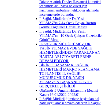
Düzce Atatürk Devlet Hastanesi kampüsü
içerisinde acil hasta nakilleri için
hazırlanan ambulans helikopter alanında
incelemelerde bulundu.
İl Sağlık Müdürümüz Dr. Yasin
YILMAZ'ın 7-14 Ocak Beyaz Baston
Görme Engelliler Haftası Mesajı
İl Sağlık Müdürümüz Dr. Yasin
YILMAZ'ın '‘10 Ocak Çalışan Gazeteciler
Günü’' Mesajı
İL SAĞLIK MÜDÜRÜMÜZ DR.
YASİN YILMAZ EVDE SAĞLIK
HİZMETLERİNDEN YARARLANAN
HASTALARI ZİYARETLERİNE
DEVAM EDİYOR.
BİRİNCİ BASAMAK SAĞLIK
HİZMETLERİ MAKRO PLANLAMA
TOPLANTISI İL SAĞLIK
MÜDÜRÜMÜZ DR. YASİN
YILMAZ’IN BAŞKANLIĞINDA
GERÇEKLEŞTİRİLDİ
Olağanüstü Umumi Hıfzıssıhha Meclisi
Kararı 16.01.2022-2022/01
İl Sağlık Müdürlüğümüzce başlatılan hal
hatır uygulaması devam ederken İl Sağlık