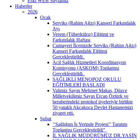
Eski WEB Sayfamız
Haberler
2026
Ocak
Serviks (Rahim Ağzı) Kanseri Farkındalık
Ayı
Verem (Tüberküloz) Eğitimi ve
Farkındalık Haftası
Cumayeri İlçemizde Serviks (Rahim Ağzı)
Kanseri Farkındalık Eğitimi
Gerçekleştirildi. ​
Acil Sağlık Hizmetleri Koordinasyon
Komisyonu (ASKOM) Toplantısı
Gerçekleştirildi. ​
SAĞLIKLI MENOPOZ OKULU
EĞİTİMLERİ BAŞLADI
Valimiz Sayın Mehmet Makas, Düzce
Milletvekilimiz Sayın Ercan Öztürk ve
beraberindeki protokol üyeleriyle birlikte
50 yataklı Akçakoca Devlet Hastanemizi
ziyaret etti.
Şubat
‘‘Sağlığım İş Yerinde Projesi’’ Tanıtım
Toplantısı Gerçekleştirildi" ​
İL SAĞLIK MÜDÜRÜMÜZ DR.YASİN