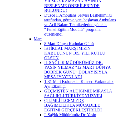
YILMAZ RAMAZAN AYINDA
BESLENME ÖNERİLERİNDE
BULUNDU!
Düzce İl Ambulans Servisi Başhekimliği
tarafından, göreve yeni başlayan Ambulans
ve Acil Bakım Teknikerlerine yönelik
“Temel Eğitim Modülü” programı
düzenlendi.
Mart
8 Mart Dünya Kadınlar Günü
İSTİKLAL MARŞI'MIZIN
KABULÜNÜN 105. YILI KUTLU
OLSUN
İL SAĞLIK MÜDÜRÜMÜZ DR.
YASİN YILMAZ “12 MART DÜNYA
BÖBREK GÜNÜ” DOLAYISIYLA
MESAJ YAYINLADI
1-31 Mart Kolorektal Kanseri Farkındalık
Ayı Etkinliği
GEÇMİŞTEN ALDIĞIMIZ MİRASLA
SAĞLIKLI TÜRKİYE YÜZYILI
ÇİLİMLİ İLÇEMİZDE
BAĞIMLILIKLA MÜCADELE
EĞİTİMİ GERÇEKLEŞTİRİLDİ
İl Sağlık Müdürümüz Dr. Yasin