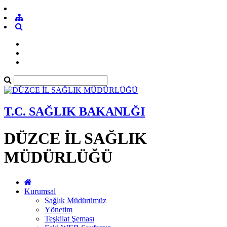
T.C. SAĞLIK BAKANLĞI
DÜZCE İL SAĞLIK
MÜDÜRLÜĞÜ
Kurumsal
Sağlık Müdürümüz
Yönetim
Teşkilat Şeması