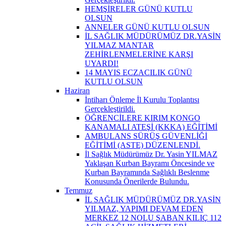
HEMŞİRELER GÜNÜ KUTLU
OLSUN
ANNELER GÜNÜ KUTLU OLSUN
İL SAĞLIK MÜDÜRÜMÜZ DR.YASİN
YILMAZ MANTAR
ZEHİRLENMELERİNE KARŞI
UYARDI!
14 MAYIS ECZACILIK GÜNÜ
KUTLU OLSUN
Haziran
İntiharı Önleme İl Kurulu Toplantısı
Gerçekleştirildi.
ÖĞRENCİLERE KIRIM KONGO
KANAMALI ATEŞİ (KKKA) EĞİTİMİ
AMBULANS SÜRÜŞ GÜVENLİĞİ
EĞİTİMİ (ASTE) DÜZENLENDİ.
İl Sağlık Müdürümüz Dr. Yasin YILMAZ
Yaklaşan Kurban Bayramı Öncesinde ve
Kurban Bayramında Sağlıklı Beslenme
Konusunda Önerilerde Bulundu.
Temmuz
İL SAĞLIK MÜDÜRÜMÜZ DR.YASİN
YILMAZ, YAPIMI DEVAM EDEN
MERKEZ 12 NOLU ŞABAN KILIÇ 112