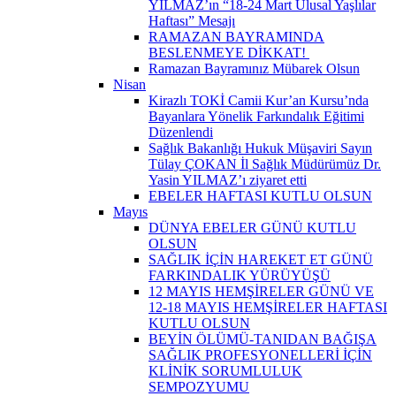
YILMAZ’ın “18-24 Mart Ulusal Yaşlılar
Haftası” Mesajı
RAMAZAN BAYRAMINDA
BESLENMEYE DİKKAT! ​
Ramazan Bayramınız Mübarek Olsun
Nisan
Kirazlı TOKİ Camii Kur’an Kursu’nda
Bayanlara Yönelik Farkındalık Eğitimi
Düzenlendi
Sağlık Bakanlığı Hukuk Müşaviri Sayın
Tülay ÇOKAN İl Sağlık Müdürümüz Dr.
Yasin YILMAZ’ı ziyaret etti
EBELER HAFTASI KUTLU OLSUN
Mayıs
DÜNYA EBELER GÜNÜ KUTLU
OLSUN
SAĞLIK İÇİN HAREKET ET GÜNÜ
FARKINDALIK YÜRÜYÜŞÜ
12 MAYIS HEMŞİRELER GÜNÜ VE
12-18 MAYIS HEMŞİRELER HAFTASI
KUTLU OLSUN
BEYİN ÖLÜMÜ-TANIDAN BAĞIŞA
SAĞLIK PROFESYONELLERİ İÇİN
KLİNİK SORUMLULUK
SEMPOZYUMU