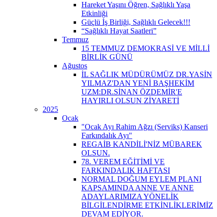
Hareket Yaşını Öğren, Sağlıklı Yaşa
Etkinliği
Güçlü İş Birliği, Sağlıklı Gelecek!!!
“Sağlıklı Hayat Saatleri”
Temmuz
15 TEMMUZ DEMOKRASİ VE MİLLİ
BİRLİK GÜNÜ
Ağustos
İL SAĞLIK MÜDÜRÜMÜZ DR.YASİN
YILMAZ'DAN YENİ BAŞHEKİM
UZM:DR.SİNAN ÖZDEMİR'E
HAYIRLI OLSUN ZİYARETİ
2025
Ocak
"Ocak Ayı Rahim Ağzı (Serviks) Kanseri
Farkındalık Ayı"
REGAİB KANDİLİ'NİZ MÜBAREK
OLSUN.
78. VEREM EĞİTİMİ VE
FARKINDALIK HAFTASI
NORMAL DOĞUM EYLEM PLANI
KAPSAMINDA ANNE VE ANNE
ADAYLARIMIZA YÖNELİK
BİLGİLENDİRME ETKİNLİKLERİMİZ
DEVAM EDİYOR.