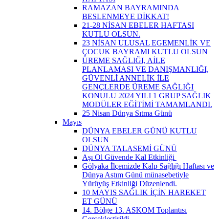
RAMAZAN BAYRAMINDA
BESLENMEYE DİKKAT!
21-28 NİSAN EBELER HAFTASI
KUTLU OLSUN.
23 NİSAN ULUSAL EGEMENLİK VE
ÇOCUK BAYRAMI KUTLU OLSUN
ÜREME SAĞLIĞI, AİLE
PLANLAMASI VE DANIŞMANLIĞI,
GÜVENLİ ANNELİK İLE
GENÇLERDE ÜREME SAĞLIĞI
KONULU 2024 YILI 1 GRUP SAĞLIK
MODÜLER EĞİTİMİ TAMAMLANDI.
25 Nisan Dünya Sıtma Günü
Mayıs
DÜNYA EBELER GÜNÜ KUTLU
OLSUN
DÜNYA TALASEMİ GÜNÜ
Aşı Ol Güvende Kal Etkinliği ​
Gölyaka İlçemizde Kalp Sağlığı Haftası ve
Dünya Astım Günü münasebetiyle
Yürüyüş Etkinliği Düzenlendi.
10 MAYIS SAĞLIK İÇİN HAREKET
ET GÜNÜ
14. Bölge 13. ASKOM Toplantısı
Gerçekleştirildi.