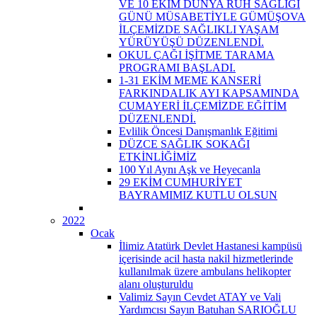
VE 10 EKİM DÜNYA RUH SAĞLIĞI
GÜNÜ MÜSABETİYLE GÜMÜŞOVA
İLÇEMİZDE SAĞLIKLI YAŞAM
YÜRÜYÜŞÜ DÜZENLENDİ.
OKUL ÇAĞI İŞİTME TARAMA
PROGRAMI BAŞLADI.
1-31 EKİM MEME KANSERİ
FARKINDALIK AYI KAPSAMINDA
CUMAYERİ İLÇEMİZDE EĞİTİM
DÜZENLENDİ.
Evlilik Öncesi Danışmanlık Eğitimi
DÜZCE SAĞLIK SOKAĞI
ETKİNLİĞİMİZ
100 Yıl Aynı Aşk ve Heyecanla
29 EKİM CUMHURİYET
BAYRAMIMIZ KUTLU OLSUN
2022
Ocak
İlimiz Atatürk Devlet Hastanesi kampüsü
içerisinde acil hasta nakil hizmetlerinde
kullanılmak üzere ambulans helikopter
alanı oluşturuldu
Valimiz Sayın Cevdet ATAY ve Vali
Yardımcısı Sayın Batuhan SARIOĞLU