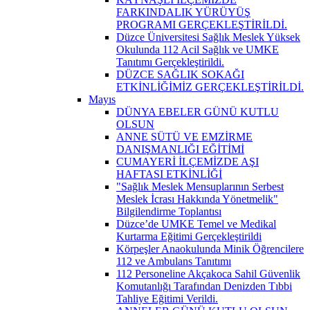
FARKINDALIK YÜRÜYÜŞ
PROGRAMI GERÇEKLEŞTİRİLDİ.
Düzce Üniversitesi Sağlık Meslek Yüksek
Okulunda 112 Acil Sağlık ve UMKE
Tanıtımı Gerçekleştirildi.
DÜZCE SAĞLIK SOKAĞI
ETKİNLİĞİMİZ GERÇEKLEŞTİRİLDİ.
Mayıs
DÜNYA EBELER GÜNÜ KUTLU
OLSUN
ANNE SÜTÜ VE EMZİRME
DANIŞMANLIĞI EĞİTİMİ
CUMAYERİ İLÇEMİZDE AŞI
HAFTASI ETKİNLİĞİ
"Sağlık Meslek Mensuplarının Serbest
Meslek İcrası Hakkında Yönetmelik"
Bilgilendirme Toplantısı
Düzce’de UMKE Temel ve Medikal
Kurtarma Eğitimi Gerçekleştirildi
Körpeşler Anaokulunda Minik Öğrencilere
112 ve Ambulans Tanıtımı
112 Personeline Akçakoca Sahil Güvenlik
Komutanlığı Tarafından Denizden Tıbbi
Tahliye Eğitimi Verildi.