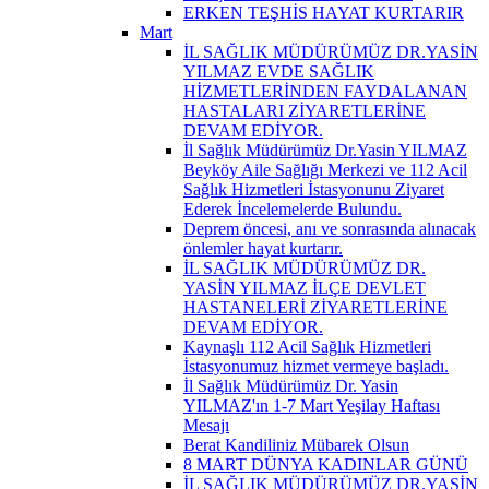
ERKEN TEŞHİS HAYAT KURTARIR
Mart
İL SAĞLIK MÜDÜRÜMÜZ DR.YASİN
YILMAZ EVDE SAĞLIK
HİZMETLERİNDEN FAYDALANAN
HASTALARI ZİYARETLERİNE
DEVAM EDİYOR.
İl Sağlık Müdürümüz Dr.Yasin YILMAZ
Beyköy Aile Sağlığı Merkezi ve 112 Acil
Sağlık Hizmetleri İstasyonunu Ziyaret
Ederek İncelemelerde Bulundu.
Deprem öncesi, anı ve sonrasında alınacak
önlemler hayat kurtarır.
İL SAĞLIK MÜDÜRÜMÜZ DR.
YASİN YILMAZ İLÇE DEVLET
HASTANELERİ ZİYARETLERİNE
DEVAM EDİYOR.
Kaynaşlı 112 Acil Sağlık Hizmetleri
İstasyonumuz hizmet vermeye başladı.
İl Sağlık Müdürümüz Dr. Yasin
YILMAZ'ın 1-7 Mart Yeşilay Haftası
Mesajı
Berat Kandiliniz Mübarek Olsun
8 MART DÜNYA KADINLAR GÜNÜ
İL SAĞLIK MÜDÜRÜMÜZ DR.YASİN