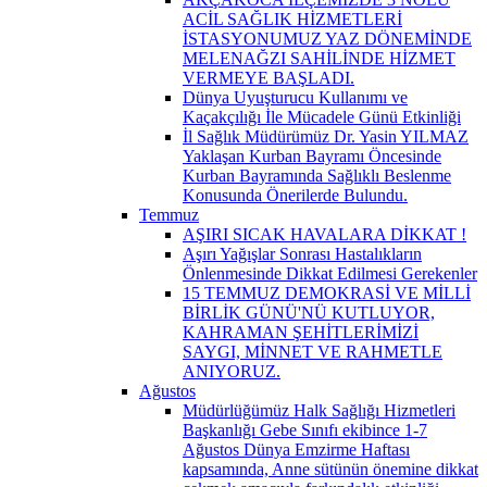
ACİL SAĞLIK HİZMETLERİ
İSTASYONUMUZ YAZ DÖNEMİNDE
MELENAĞZI SAHİLİNDE HİZMET
VERMEYE BAŞLADI.
Dünya Uyuşturucu Kullanımı ve
Kaçakçılığı İle Mücadele Günü Etkinliği
İl Sağlık Müdürümüz Dr. Yasin YILMAZ
Yaklaşan Kurban Bayramı Öncesinde
Kurban Bayramında Sağlıklı Beslenme
Konusunda Önerilerde Bulundu.
Temmuz
AŞIRI SICAK HAVALARA DİKKAT !
Aşırı Yağışlar Sonrası Hastalıkların
Önlenmesinde Dikkat Edilmesi Gerekenler
15 TEMMUZ DEMOKRASİ VE MİLLİ
BİRLİK GÜNÜ'NÜ KUTLUYOR,
KAHRAMAN ŞEHİTLERİMİZİ
SAYGI, MİNNET VE RAHMETLE
ANIYORUZ.
Ağustos
Müdürlüğümüz Halk Sağlığı Hizmetleri
Başkanlığı Gebe Sınıfı ekibince 1-7
Ağustos Dünya Emzirme Haftası
kapsamında, Anne sütünün önemine dikkat