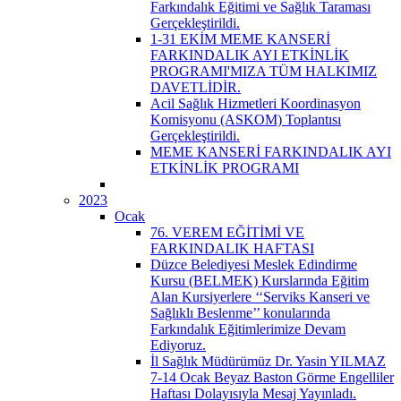
Farkındalık Eğitimi ve Sağlık Taraması
Gerçekleştirildi.
1-31 EKİM MEME KANSERİ
FARKINDALIK AYI ETKİNLİK
PROGRAMI'MIZA TÜM HALKIMIZ
DAVETLİDİR.
Acil Sağlık Hizmetleri Koordinasyon
Komisyonu (ASKOM) Toplantısı
Gerçekleştirildi.
MEME KANSERİ FARKINDALIK AYI
ETKİNLİK PROGRAMI
2023
Ocak
76. VEREM EĞİTİMİ VE
FARKINDALIK HAFTASI
Düzce Belediyesi Meslek Edindirme
Kursu (BELMEK) Kurslarında Eğitim
Alan Kursiyerlere ‘‘Serviks Kanseri ve
Sağlıklı Beslenme’’ konularında
Farkındalık Eğitimlerimize Devam
Ediyoruz.
İl Sağlık Müdürümüz Dr. Yasin YILMAZ
7-14 Ocak Beyaz Baston Görme Engelliler
Haftası Dolayısıyla Mesaj Yayınladı.