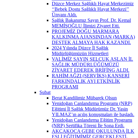
Düzce Merkez Sağlıklı Hayat Merkezimiz
‘‘Bebek Dostu Sağlıklı Hayat Merkezi’’
Ünvanı Aldı.
Sağlık Bakanımız Sayın Prof. Dr. Kemal
MEMİŞOĞLU İlimizi Ziyaret Etti.
PROJEMİZ DOĞU MARMARA
KALKINMA AJANSINDAN (MARKA)
DESTEK ALMAYA HAK KAZANDI.
2024 Yılında Düzce İl Sağlık
Müdürlüğümüzün Hizmetleri
VALİMİZ SAYIN SELÇUK ASLAN İL
SAĞLIK MÜDÜRLÜĞÜMÜZÜ
ZİYARET EDEREK BRİFİNG ALDI.
RAHİM AĞZI (SERVİKS) KANSERİ
FARKINDALIK AYI ETKİNLİK
PROGRAMI
Şubat
Berat Kandilimiz Mübarek Olsun
Yenidoğan Canlandırma Programı (NRP)
Eğitimi İl Sağlık Müdürümüz Dr. Yasin
YILMAZ’ın açılış konuşmaları ile başladı.
Yenidoğan Canlandırma Eğitim Programı
(NRP) Sertifika Töreni İle Sona Erdi.
AKÇAKOCA GEBE OKULUNDA İLK
EŞLİ EĞİTİMİMİZ GERÇEKLEŞTİ.