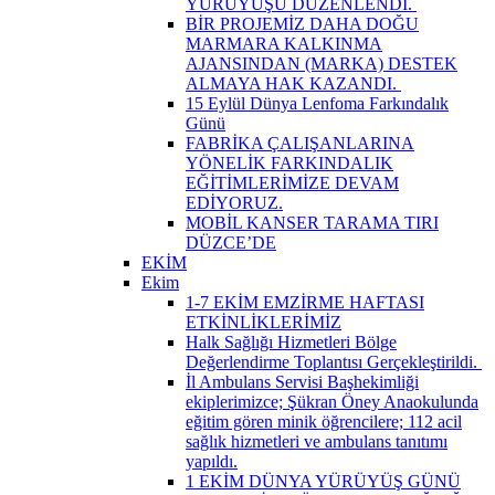
YÜRÜYÜŞÜ DÜZENLENDİ. ​
BİR PROJEMİZ DAHA DOĞU
MARMARA KALKINMA
AJANSINDAN (MARKA) DESTEK
ALMAYA HAK KAZANDI. ​
15 Eylül Dünya Lenfoma Farkındalık
Günü
FABRİKA ÇALIŞANLARINA
YÖNELİK FARKINDALIK
EĞİTİMLERİMİZE DEVAM
EDİYORUZ.
MOBİL KANSER TARAMA TIRI
DÜZCE’DE
EKİM
Ekim
1-7 EKİM EMZİRME HAFTASI
ETKİNLİKLERİMİZ
Halk Sağlığı Hizmetleri Bölge
Değerlendirme Toplantısı Gerçekleştirildi. ​
İl Ambulans Servisi Başhekimliği
ekiplerimizce; Şükran Öney Anaokulunda
eğitim gören minik öğrencilere; 112 acil
sağlık hizmetleri ve ambulans tanıtımı
yapıldı.
1 EKİM DÜNYA YÜRÜYÜŞ GÜNÜ