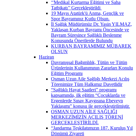
‘‘Medikal Kurtarma Eğitimi ve Saha
Tatbikatı’’ Gerçekleştirildi ​
19 Mayıs Atatürk'ü Anma, Gençlik ve
Spor Bayramınız Kutlu Olsun.
İl Sağlık Müdürümüz Dr. Yasin YILMAZ,
Yaklaşan Kurban Bayramı Öncesinde ve
Bayram Süresince Sağlıklı Beslenme
Konusunda Önerilerde Bulundu
KURBAN BAYRAMIMIZ MÜBAREK
OLSUN
Haziran
Davranışsal Bağımlılık, Tütün ve Tütün
Ürünlerinin Kullanımının Zararları Konulu
Eğitim Programı
Osman Uzun Aile Sağlığı Merkezi Açılış
Törenimize Tüm Halkımız Davetlidir
“Sağlıklı Hayat Saatleri” programı
kapsamında, ilk eğitim “Çocuklarda ve
Ergenlerde Sınav Kaygısına Ebeveyn
Yaklaşımı” konusu ile gerçekleştirilmiştir.
OSMAN UZUN AİLE SAĞLIĞI
MERKEZİMİZİN AÇILIŞ TÖRENİ
GERÇEKLEŞTİRİLDİ.
“Jandarma Teşkilatımızın 187. Kuruluş Yıl
Dönümü Ziyareti