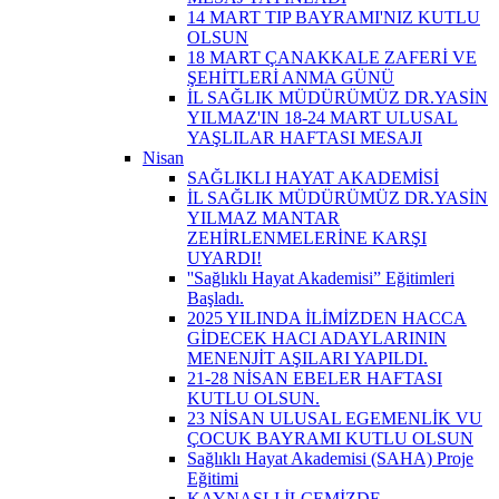
14 MART TIP BAYRAMI'NIZ KUTLU
OLSUN
18 MART ÇANAKKALE ZAFERİ VE
ŞEHİTLERİ ANMA GÜNÜ
İL SAĞLIK MÜDÜRÜMÜZ DR.YASİN
YILMAZ'IN 18-24 MART ULUSAL
YAŞLILAR HAFTASI MESAJI
Nisan
SAĞLIKLI HAYAT AKADEMİSİ
İL SAĞLIK MÜDÜRÜMÜZ DR.YASİN
YILMAZ MANTAR
ZEHİRLENMELERİNE KARŞI
UYARDI!
''Sağlıklı Hayat Akademisi” Eğitimleri
Başladı.
2025 YILINDA İLİMİZDEN HACCA
GİDECEK HACI ADAYLARININ
MENENJİT AŞILARI YAPILDI.
21-28 NİSAN EBELER HAFTASI
KUTLU OLSUN.
23 NİSAN ULUSAL EGEMENLİK VU
ÇOCUK BAYRAMI KUTLU OLSUN
Sağlıklı Hayat Akademisi (SAHA) Proje
Eğitimi
KAYNAŞLI İLÇEMİZDE