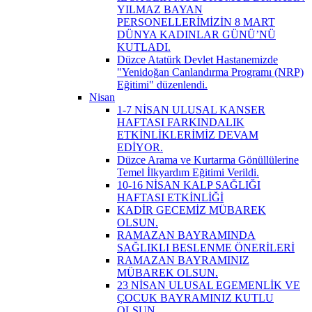
YILMAZ BAYAN
PERSONELLERİMİZİN 8 MART
DÜNYA KADINLAR GÜNÜ’NÜ
KUTLADI.
Düzce Atatürk Devlet Hastanemizde
"Yenidoğan Canlandırma Programı (NRP)
Eğitimi" düzenlendi.
Nisan
1-7 NİSAN ULUSAL KANSER
HAFTASI FARKINDALIK
ETKİNLİKLERİMİZ DEVAM
EDİYOR.
Düzce Arama ve Kurtarma Gönüllülerine
Temel İlkyardım Eğitimi Verildi.
10-16 NİSAN KALP SAĞLIĞI
HAFTASI ETKİNLİĞİ
KADİR GECEMİZ MÜBAREK
OLSUN.
RAMAZAN BAYRAMINDA
SAĞLIKLI BESLENME ÖNERİLERİ
RAMAZAN BAYRAMINIZ
MÜBAREK OLSUN.
23 NİSAN ULUSAL EGEMENLİK VE
ÇOCUK BAYRAMINIZ KUTLU
OLSUN.