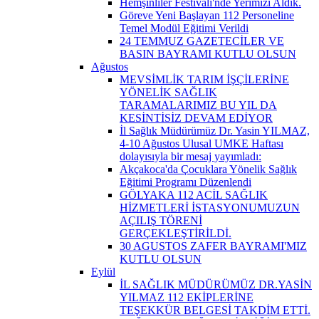
Hemşinliler Festivali'nde Yerimizi Aldık.
Göreve Yeni Başlayan 112 Personeline
Temel Modül Eğitimi Verildi
24 TEMMUZ GAZETECİLER VE
BASIN BAYRAMI KUTLU OLSUN
Ağustos
MEVSİMLİK TARIM İŞÇİLERİNE
YÖNELİK SAĞLIK
TARAMALARIMIZ BU YIL DA
KESİNTİSİZ DEVAM EDİYOR
İl Sağlık Müdürümüz Dr. Yasin YILMAZ,
4-10 Ağustos Ulusal UMKE Haftası
dolayısıyla bir mesaj yayımladı:
Akçakoca'da Çocuklara Yönelik Sağlık
Eğitimi Programı Düzenlendi
GÖLYAKA 112 ACİL SAĞLIK
HİZMETLERİ İSTASYONUMUZUN
AÇILIŞ TÖRENİ
GERÇEKLEŞTİRİLDİ.
30 AGUSTOS ZAFER BAYRAMI'MIZ
KUTLU OLSUN
Eylül
İL SAĞLIK MÜDÜRÜMÜZ DR.YASİN
YILMAZ 112 EKİPLERİNE
TEŞEKKÜR BELGESİ TAKDİM ETTİ.