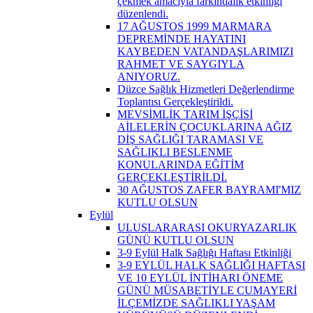
çekmek amacıyla farkındalık etkinliği
düzenlendi.
17 AĞUSTOS 1999 MARMARA
DEPREMİNDE HAYATINI
KAYBEDEN VATANDAŞLARIMIZI
RAHMET VE SAYGIYLA
ANIYORUZ.
Düzce Sağlık Hizmetleri Değerlendirme
Toplantısı Gerçekleştirildi.
MEVSİMLİK TARIM İŞÇİSİ
AİLELERİN ÇOCUKLARINA AĞIZ
DİŞ SAĞLIĞI TARAMASI VE
SAĞLIKLI BESLENME
KONULARINDA EĞİTİM
GERÇEKLEŞTİRİLDİ.
30 AĞUSTOS ZAFER BAYRAMI'MIZ
KUTLU OLSUN
Eylül
ULUSLARARASI OKURYAZARLIK
GÜNÜ KUTLU OLSUN
3-9 Eylül Halk Sağlığı Haftası Etkinliği
3-9 EYLÜL HALK SAĞLIĞI HAFTASI
VE 10 EYLÜL İNTİHARI ÖNEME
GÜNÜ MÜSABETİYLE CUMAYERİ
İLÇEMİZDE SAĞLIKLI YAŞAM