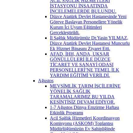
ACİL SAĞLIK HİZMETLERİ
İSTASYONU İNŞAATINDA
İNCELEMELERDE BULUNDU.
Düzce Atatürk Devlet Hastanesinde Yeni
Göreve Başlayan Personellere Yönelik
Kurum İçi Uyum Eğitimleri
Gerçekleştirildi.
İl Sağlık Müdürümüz Dr.Yasin YILMAZ,
Düzce Atatürk Devlet Hastanesi Muncurlu
Ek Hizmet Binasını Ziyaret Etti.
AFAD, İHH, ANDA, UKSAR
GÖNÜLLÜLERİ İLE DÜZCE
TİCARET VE SANAYİ ODASI
PERSONELLERİ’NE TEMEL İLK
YARDIM EĞİTİMİ VERİLDİ.
Ağustos
MEVSİMLİK TARIM İŞÇİLERİNE
YÖNELİK SAĞLIK
TARAMALARIMIZ BU YILDA
KESİNTİSİZ DEVAM EDİYOR.
1-7 Ağustos Dünya Emzirme Haftası
Etkinlik Programı
Acil Sağlık Hizmetleri Koordinasyon
Komisyonu (ASKOM) Toplantısı
Müdürlüğümüzün Ev Sahipliğinde