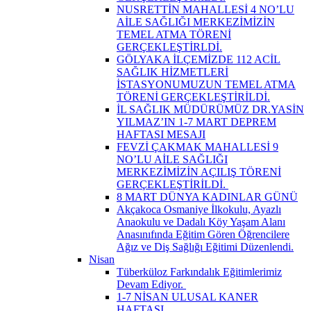
NUSRETTİN MAHALLESİ 4 NO’LU
AİLE SAĞLIĞI MERKEZİMİZİN
TEMEL ATMA TÖRENİ
GERÇEKLEŞTİRLDİ.
GÖLYAKA İLÇEMİZDE 112 ACİL
SAĞLIK HİZMETLERİ
İSTASYONUMUZUN TEMEL ATMA
TÖRENİ GERÇEKLEŞTİRİLDİ.
İL SAĞLIK MÜDÜRÜMÜZ DR.YASİN
YILMAZ’IN 1-7 MART DEPREM
HAFTASI MESAJI
FEVZİ ÇAKMAK MAHALLESİ 9
NO’LU AİLE SAĞLIĞI
MERKEZİMİZİN AÇILIŞ TÖRENİ
GERÇEKLEŞTİRİLDİ. ​
8 MART DÜNYA KADINLAR GÜNÜ
Akçakoca Osmaniye İlkokulu, Ayazlı
Anaokulu ve Dadalı Köy Yaşam Alanı
Anasınıfında Eğitim Gören Öğrencilere
Ağız ve Diş Sağlığı Eğitimi Düzenlendi.
Nisan
Tüberküloz Farkındalık Eğitimlerimiz
Devam Ediyor. ​
1-7 NİSAN ULUSAL KANER
HAFTASI