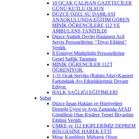
10 OCAK ÇALIŞAN GAZETECİLER
GÜNÜ KUTLU OLSUN
DÜZCE ÖZEL SU DAMLASI
ANAOKULUNDA EĞİTİM GÖREN
MİNİK ÖĞRENCİLERE 112 VE
AMBULANS TANITILDI
Düzce Atatürk Devlet Hastanesi Acil
Servis Personellerine ‘‘Triyaj Eğitimi’’
Verildi.
İl Emniyet Müdürlüğü Personellerine
Genel Sağlık Taraması
MİNİK ÖĞRENCİLER 112’İ
ÖĞRENİYOR.
1-31 Ocak Serviks (Rahim Ağzı) Kanseri
Farkındalık Ayı Etkinliklerimiz Devam
Ediyor.
HALK SAĞLIĞI EĞİTİMLERİ
Şubat
Düzce İnsan Hakları ve Hürriyetleri
Derneği Üyesi ve Aynı Zamanda AFAD
Gönüllüsü Olan Kişilere Temel İlkyardım
Eğitimi Verildi.
UMKE ve 112 EKİPLERİMİZ DEPREM
BÖLGESİNE HAREK ETTİ
Miraç Kandiliniz Mübarek Olsun