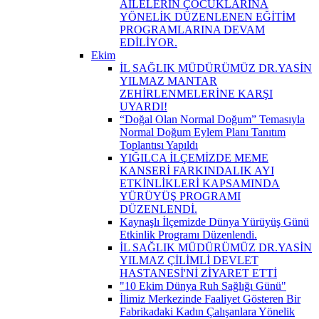
AİLELERİN ÇOCUKLARINA
YÖNELİK DÜZENLENEN EĞİTİM
PROGRAMLARINA DEVAM
EDİLİYOR.
Ekim
İL SAĞLIK MÜDÜRÜMÜZ DR.YASİN
YILMAZ MANTAR
ZEHİRLENMELERİNE KARŞI
UYARDI!
“Doğal Olan Normal Doğum” Temasıyla
Normal Doğum Eylem Planı Tanıtım
Toplantısı Yapıldı
YIĞILCA İLÇEMİZDE MEME
KANSERİ FARKINDALIK AYI
ETKİNLİKLERİ KAPSAMINDA
YÜRÜYÜŞ PROGRAMI
DÜZENLENDİ.
Kaynaşlı İlçemizde Dünya Yürüyüş Günü
Etkinlik Programı Düzenlendi.
İL SAĞLIK MÜDÜRÜMÜZ DR.YASİN
YILMAZ ÇİLİMLİ DEVLET
HASTANESİ'Nİ ZİYARET ETTİ
"10 Ekim Dünya Ruh Sağlığı Günü"
İlimiz Merkezinde Faaliyet Gösteren Bir
Fabrikadaki Kadın Çalışanlara Yönelik