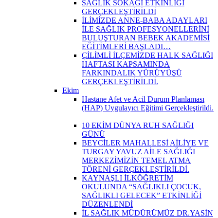
SAĞLIK SOKAĞI ETKİNLİĞİ
GERÇEKLEŞTİRİLDİ
İLİMİZDE ANNE-BABA ADAYLARI
İLE SAĞLIK PROFESYONELLERİNİ
BULUŞTURAN BEBEK AKADEMİSİ
EĞİTİMLERİ BAŞLADI…
ÇİLİMLİ İLÇEMİZDE HALK SAĞLIĞI
HAFTASI KAPSAMINDA
FARKINDALIK YÜRÜYÜŞÜ
GERÇEKLEŞTİRİLDİ.
Ekim
Hastane Afet ve Acil Durum Planlaması
(HAP) Uygulayıcı Eğitimi Gerçekleştirildi.
10 EKİM DÜNYA RUH SAĞLIĞI
GÜNÜ
BEYCİLER MAHALLESİ AİLİYE VE
TURGAY YAVUZ AİLE SAĞLIĞI
MERKEZİMİZİN TEMEL ATMA
TÖRENİ GERÇEKLEŞTİRİLDİ.
KAYNAŞLI İLKÖĞRETİM
OKULUNDA “SAĞLIKLI ÇOCUK,
SAĞLIKLI GELECEK” ETKİNLİĞİ
DÜZENLENDİ
İL SAĞLIK MÜDÜRÜMÜZ DR.YASİN