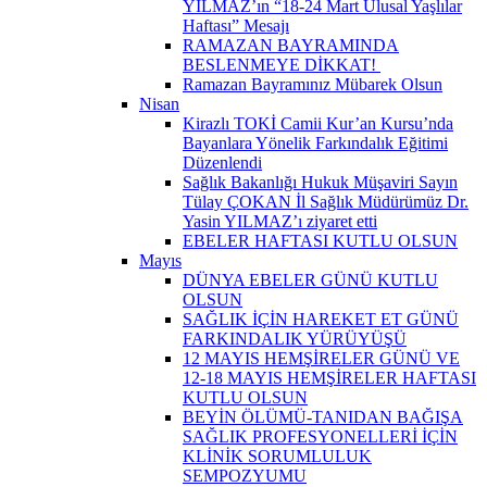
YILMAZ’ın “18-24 Mart Ulusal Yaşlılar
Haftası” Mesajı
RAMAZAN BAYRAMINDA
BESLENMEYE DİKKAT! ​
Ramazan Bayramınız Mübarek Olsun
Nisan
Kirazlı TOKİ Camii Kur’an Kursu’nda
Bayanlara Yönelik Farkındalık Eğitimi
Düzenlendi
Sağlık Bakanlığı Hukuk Müşaviri Sayın
Tülay ÇOKAN İl Sağlık Müdürümüz Dr.
Yasin YILMAZ’ı ziyaret etti
EBELER HAFTASI KUTLU OLSUN
Mayıs
DÜNYA EBELER GÜNÜ KUTLU
OLSUN
SAĞLIK İÇİN HAREKET ET GÜNÜ
FARKINDALIK YÜRÜYÜŞÜ
12 MAYIS HEMŞİRELER GÜNÜ VE
12-18 MAYIS HEMŞİRELER HAFTASI
KUTLU OLSUN
BEYİN ÖLÜMÜ-TANIDAN BAĞIŞA
SAĞLIK PROFESYONELLERİ İÇİN
KLİNİK SORUMLULUK
SEMPOZYUMU