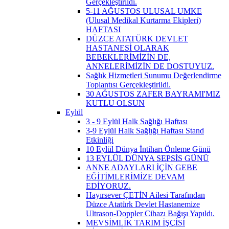
Gerçekleştirildi.
5-11 AĞUSTOS ULUSAL UMKE
(Ulusal Medikal Kurtarma Ekipleri)
HAFTASI
DÜZCE ATATÜRK DEVLET
HASTANESİ OLARAK
BEBEKLERİMİZİN DE,
ANNELERİMİZİN DE DOSTUYUZ.
Sağlık Hizmetleri Sunumu Değerlendirme
Toplantısı Gerçekleştirildi.
30 AĞUSTOS ZAFER BAYRAMI'MIZ
KUTLU OLSUN
Eylül
3 - 9 Eylül Halk Sağlığı Haftası
3-9 Eylül Halk Sağlığı Haftası Stand
Etkinliği
10 Eylül Dünya İntiharı Önleme Günü
13 EYLÜL DÜNYA SEPSİS GÜNÜ
ANNE ADAYLARI İÇİN GEBE
EĞİTİMLERİMİZE DEVAM
EDİYORUZ.
Hayırsever ÇETİN Ailesi Tarafından
Düzce Atatürk Devlet Hastanemize
Ultrason-Doppler Cihazı Bağışı Yapıldı.
MEVSİMLİK TARIM İŞÇİSİ