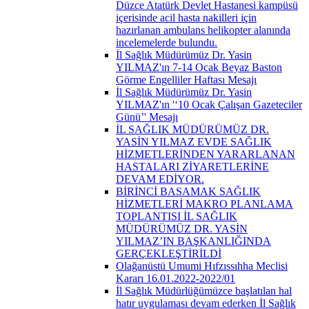
Düzce Atatürk Devlet Hastanesi kampüsü
içerisinde acil hasta nakilleri için
hazırlanan ambulans helikopter alanında
incelemelerde bulundu.
İl Sağlık Müdürümüz Dr. Yasin
YILMAZ'ın 7-14 Ocak Beyaz Baston
Görme Engelliler Haftası Mesajı
İl Sağlık Müdürümüz Dr. Yasin
YILMAZ'ın '‘10 Ocak Çalışan Gazeteciler
Günü’' Mesajı
İL SAĞLIK MÜDÜRÜMÜZ DR.
YASİN YILMAZ EVDE SAĞLIK
HİZMETLERİNDEN YARARLANAN
HASTALARI ZİYARETLERİNE
DEVAM EDİYOR.
BİRİNCİ BASAMAK SAĞLIK
HİZMETLERİ MAKRO PLANLAMA
TOPLANTISI İL SAĞLIK
MÜDÜRÜMÜZ DR. YASİN
YILMAZ’IN BAŞKANLIĞINDA
GERÇEKLEŞTİRİLDİ
Olağanüstü Umumi Hıfzıssıhha Meclisi
Kararı 16.01.2022-2022/01
İl Sağlık Müdürlüğümüzce başlatılan hal
hatır uygulaması devam ederken İl Sağlık