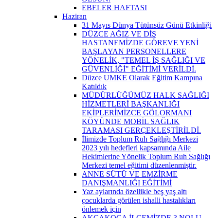
EBELER HAFTASI
Haziran
31 Mayıs Dünya Tütünsüz Günü Etkinliği
DÜZCE AĞIZ VE DİŞ
HASTANEMİZDE GÖREVE YENİ
BAŞLAYAN PERSONELLERE
YÖNELİK, "TEMEL İŞ SAĞLIĞI VE
GÜVENLİĞİ" EĞİTİMİ VERİLDİ.
Düzce UMKE Olarak Eğitim Kampına
Katıldık
MÜDÜRLÜĞÜMÜZ HALK SAĞLIĞI
HİZMETLERİ BAŞKANLIĞI
EKİPLERİMİZCE GÖLORMANI
KÖYÜNDE MOBİL SAĞLIK
TARAMASI GERÇEKLEŞTİRİLDİ.
İlimizde Toplum Ruh Sağlığı Merkezi
2023 yılı hedefleri kapsamında Aile
Hekimlerine Yönelik Toplum Ruh Sağlığı
Merkezi temel eğitimi düzenlenmiştir.
ANNE SÜTÜ VE EMZİRME
DANIŞMANLIĞI EĞİTİMİ
Yaz aylarında özellikle beş yaş altı
çocuklarda görülen ishalli hastalıkları
önlemek için
AKÇAKOCA İLÇEMİZDE 3 NOLU