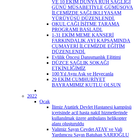
VE 10 EKİM DÜNYA RUH SAĞLIĞI
GÜNÜ MÜSABETİYLE GÜMÜŞOVA
İLÇEMİZDE SAĞLIKLI YAŞAM
YÜRÜYÜŞÜ DÜZENLENDİ.
OKUL ÇAĞI İŞİTME TARAMA
PROGRAMI BAŞLADI.
1-31 EKİM MEME KANSERİ
FARKINDALIK AYI KAPSAMINDA
CUMAYERİ İLÇEMİZDE EĞİTİM
DÜZENLENDİ.
Evlilik Öncesi Danışmanlık Eğitimi
DÜZCE SAĞLIK SOKAĞI
ETKİNLİĞİMİZ
100 Yıl Aynı Aşk ve Heyecanla
29 EKİM CUMHURİYET
BAYRAMIMIZ KUTLU OLSUN
2022
Ocak
İlimiz Atatürk Devlet Hastanesi kampüsü
içerisinde acil hasta nakil hizmetlerinde
kullanılmak üzere ambulans helikopter
alanı oluşturuldu
Valimiz Sayın Cevdet ATAY ve Vali
Yardımcısı Sayın Batuhan SARIOĞLU