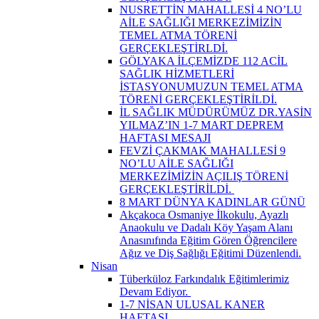
NUSRETTİN MAHALLESİ 4 NO’LU
AİLE SAĞLIĞI MERKEZİMİZİN
TEMEL ATMA TÖRENİ
GERÇEKLEŞTİRLDİ.
GÖLYAKA İLÇEMİZDE 112 ACİL
SAĞLIK HİZMETLERİ
İSTASYONUMUZUN TEMEL ATMA
TÖRENİ GERÇEKLEŞTİRİLDİ.
İL SAĞLIK MÜDÜRÜMÜZ DR.YASİN
YILMAZ’IN 1-7 MART DEPREM
HAFTASI MESAJI
FEVZİ ÇAKMAK MAHALLESİ 9
NO’LU AİLE SAĞLIĞI
MERKEZİMİZİN AÇILIŞ TÖRENİ
GERÇEKLEŞTİRİLDİ. ​
8 MART DÜNYA KADINLAR GÜNÜ
Akçakoca Osmaniye İlkokulu, Ayazlı
Anaokulu ve Dadalı Köy Yaşam Alanı
Anasınıfında Eğitim Gören Öğrencilere
Ağız ve Diş Sağlığı Eğitimi Düzenlendi.
Nisan
Tüberküloz Farkındalık Eğitimlerimiz
Devam Ediyor. ​
1-7 NİSAN ULUSAL KANER
HAFTASI