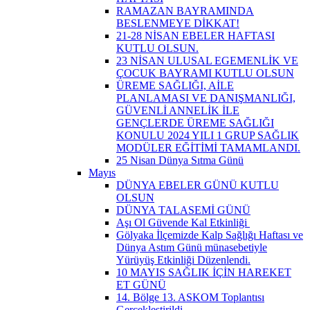
RAMAZAN BAYRAMINDA
BESLENMEYE DİKKAT!
21-28 NİSAN EBELER HAFTASI
KUTLU OLSUN.
23 NİSAN ULUSAL EGEMENLİK VE
ÇOCUK BAYRAMI KUTLU OLSUN
ÜREME SAĞLIĞI, AİLE
PLANLAMASI VE DANIŞMANLIĞI,
GÜVENLİ ANNELİK İLE
GENÇLERDE ÜREME SAĞLIĞI
KONULU 2024 YILI 1 GRUP SAĞLIK
MODÜLER EĞİTİMİ TAMAMLANDI.
25 Nisan Dünya Sıtma Günü
Mayıs
DÜNYA EBELER GÜNÜ KUTLU
OLSUN
DÜNYA TALASEMİ GÜNÜ
Aşı Ol Güvende Kal Etkinliği ​
Gölyaka İlçemizde Kalp Sağlığı Haftası ve
Dünya Astım Günü münasebetiyle
Yürüyüş Etkinliği Düzenlendi.
10 MAYIS SAĞLIK İÇİN HAREKET
ET GÜNÜ
14. Bölge 13. ASKOM Toplantısı
Gerçekleştirildi.