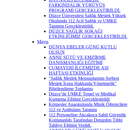
FARKINDALIK YÜRÜYÜŞ
PROGRAMI GERÇEKLEŞTİRİLDİ.
Düzce Üniversitesi Sağlık Meslek Yüksek
Okulunda 112 Acil Sağlık ve UMKE
Tanıtımı Gerçekleştirildi.
DÜZCE SAĞLIK SOKAĞI
ETKİNLİĞİMİZ GERÇEKLEŞTİRİLDİ.
Mayıs
DÜNYA EBELER GÜNÜ KUTLU
OLSUN
ANNE SÜTÜ VE EMZİRME
DANIŞMANLIĞI EĞİTİMİ
CUMAYERİ İLÇEMİZDE AŞI
HAFTASI ETKİNLİĞİ
"Sağlık Meslek Mensuplarının Serbest
Meslek İcrası Hakkında Yönetmelik"
Bilgilendirme Toplantısı
Düzce’de UMKE Temel ve Medikal
Kurtarma Eğitimi Gerçekleştirildi
Körpeşler Anaokulunda Minik Öğrencilere
112 ve Ambulans Tanıtımı
112 Personeline Akçakoca Sahil Güvenlik
Komutanlığı Tarafından Denizden Tıbbi
Tahliye Eğitimi Verildi.