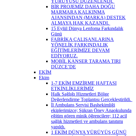
YÜRÜYÜŞÜ DÜZENLENDİ. ​
BİR PROJEMİZ DAHA DOĞU
MARMARA KALKINMA
AJANSINDAN (MARKA) DESTEK
ALMAYA HAK KAZANDI. ​
15 Eylül Dünya Lenfoma Farkındalık
Günü
FABRİKA ÇALIŞANLARINA
YÖNELİK FARKINDALIK
EĞİTİMLERİMİZE DEVAM
EDİYORUZ.
MOBİL KANSER TARAMA TIRI
DÜZCE’DE
EKİM
Ekim
1-7 EKİM EMZİRME HAFTASI
ETKİNLİKLERİMİZ
Halk Sağlığı Hizmetleri Bölge
Değerlendirme Toplantısı Gerçekleştirildi. ​
İl Ambulans Servisi Başhekimliği
ekiplerimizce; Şükran Öney Anaokulunda
eğitim gören minik öğrencilere; 112 acil
sağlık hizmetleri ve ambulans tanıtımı
yapıldı.
1 EKİM DÜNYA YÜRÜYÜŞ GÜNÜ