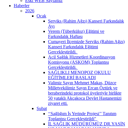
Eski WEB Sayfamız
Haberler
2026
Ocak
Serviks (Rahim Ağzı) Kanseri Farkındalık
Ayı
Verem (Tüberküloz) Eğitimi ve
Farkındalık Haftası
Cumayeri İlçemizde Serviks (Rahim Ağzı)
Kanseri Farkındalık Eğitimi
Gerçekleştirildi. ​
Acil Sağlık Hizmetleri Koordinasyon
Komisyonu (ASKOM) Toplantısı
Gerçekleştirildi. ​
SAĞLIKLI MENOPOZ OKULU
EĞİTİMLERİ BAŞLADI
Valimiz Sayın Mehmet Makas, Düzce
Milletvekilimiz Sayın Ercan Öztürk ve
beraberindeki protokol üyeleriyle birlikte
50 yataklı Akçakoca Devlet Hastanemizi
ziyaret etti.
Şubat
‘‘Sağlığım İş Yerinde Projesi’’ Tanıtım
Toplantısı Gerçekleştirildi" ​
İL SAĞLIK MÜDÜRÜMÜZ DR.YASİN