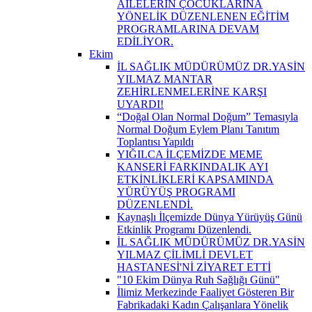
AİLELERİN ÇOCUKLARINA
YÖNELİK DÜZENLENEN EĞİTİM
PROGRAMLARINA DEVAM
EDİLİYOR.
Ekim
İL SAĞLIK MÜDÜRÜMÜZ DR.YASİN
YILMAZ MANTAR
ZEHİRLENMELERİNE KARŞI
UYARDI!
“Doğal Olan Normal Doğum” Temasıyla
Normal Doğum Eylem Planı Tanıtım
Toplantısı Yapıldı
YIĞILCA İLÇEMİZDE MEME
KANSERİ FARKINDALIK AYI
ETKİNLİKLERİ KAPSAMINDA
YÜRÜYÜŞ PROGRAMI
DÜZENLENDİ.
Kaynaşlı İlçemizde Dünya Yürüyüş Günü
Etkinlik Programı Düzenlendi.
İL SAĞLIK MÜDÜRÜMÜZ DR.YASİN
YILMAZ ÇİLİMLİ DEVLET
HASTANESİ'Nİ ZİYARET ETTİ
"10 Ekim Dünya Ruh Sağlığı Günü"
İlimiz Merkezinde Faaliyet Gösteren Bir
Fabrikadaki Kadın Çalışanlara Yönelik