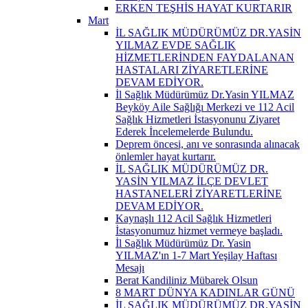
ERKEN TEŞHİS HAYAT KURTARIR
Mart
İL SAĞLIK MÜDÜRÜMÜZ DR.YASİN
YILMAZ EVDE SAĞLIK
HİZMETLERİNDEN FAYDALANAN
HASTALARI ZİYARETLERİNE
DEVAM EDİYOR.
İl Sağlık Müdürümüz Dr.Yasin YILMAZ
Beyköy Aile Sağlığı Merkezi ve 112 Acil
Sağlık Hizmetleri İstasyonunu Ziyaret
Ederek İncelemelerde Bulundu.
Deprem öncesi, anı ve sonrasında alınacak
önlemler hayat kurtarır.
İL SAĞLIK MÜDÜRÜMÜZ DR.
YASİN YILMAZ İLÇE DEVLET
HASTANELERİ ZİYARETLERİNE
DEVAM EDİYOR.
Kaynaşlı 112 Acil Sağlık Hizmetleri
İstasyonumuz hizmet vermeye başladı.
İl Sağlık Müdürümüz Dr. Yasin
YILMAZ'ın 1-7 Mart Yeşilay Haftası
Mesajı
Berat Kandiliniz Mübarek Olsun
8 MART DÜNYA KADINLAR GÜNÜ
İL SAĞLIK MÜDÜRÜMÜZ DR.YASİN