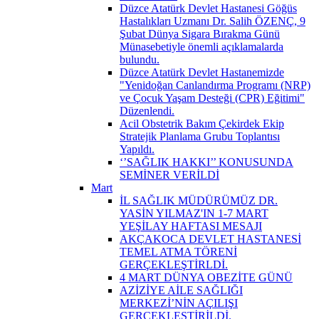
Düzce Atatürk Devlet Hastanesi Göğüs
Hastalıkları Uzmanı Dr. Salih ÖZENÇ, 9
Şubat Dünya Sigara Bırakma Günü
Münasebetiyle önemli açıklamalarda
bulundu.
Düzce Atatürk Devlet Hastanemizde
"Yenidoğan Canlandırma Programı (NRP)
ve Çocuk Yaşam Desteği (CPR) Eğitimi"
Düzenlendi.
Acil Obstetrik Bakım Çekirdek Ekip
Stratejik Planlama Grubu Toplantısı
Yapıldı.
‘’SAĞLIK HAKKI’’ KONUSUNDA
SEMİNER VERİLDİ
Mart
İL SAĞLIK MÜDÜRÜMÜZ DR.
YASİN YILMAZ'IN 1-7 MART
YEŞİLAY HAFTASI MESAJI
AKÇAKOCA DEVLET HASTANESİ
TEMEL ATMA TÖRENİ
GERÇEKLEŞTİRLDİ.
4 MART DÜNYA OBEZİTE GÜNÜ
AZİZİYE AİLE SAĞLIĞI
MERKEZİ’NİN AÇILIŞI
GERÇEKLEŞTİRİLDİ.