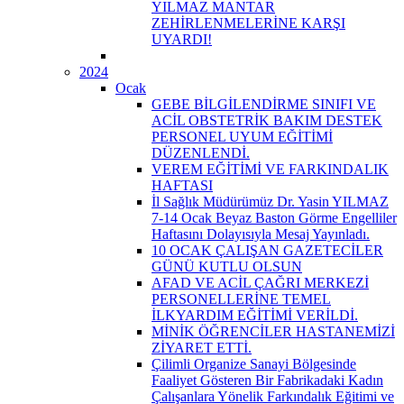
YILMAZ MANTAR
ZEHİRLENMELERİNE KARŞI
UYARDI!
2024
Ocak
GEBE BİLGİLENDİRME SINIFI VE
ACİL OBSTETRİK BAKIM DESTEK
PERSONEL UYUM EĞİTİMİ
DÜZENLENDİ.
VEREM EĞİTİMİ VE FARKINDALIK
HAFTASI
İl Sağlık Müdürümüz Dr. Yasin YILMAZ
7-14 Ocak Beyaz Baston Görme Engelliler
Haftasını Dolayısıyla Mesaj Yayınladı.
10 OCAK ÇALIŞAN GAZETECİLER
GÜNÜ KUTLU OLSUN
AFAD VE ACİL ÇAĞRI MERKEZİ
PERSONELLERİNE TEMEL
İLKYARDIM EĞİTİMİ VERİLDİ.
MİNİK ÖĞRENCİLER HASTANEMİZİ
ZİYARET ETTİ.
Çilimli Organize Sanayi Bölgesinde
Faaliyet Gösteren Bir Fabrikadaki Kadın
Çalışanlara Yönelik Farkındalık Eğitimi ve