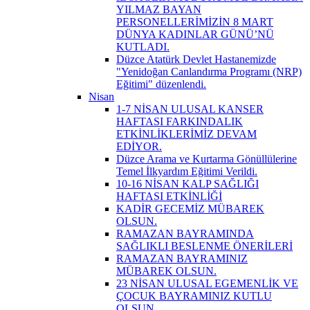
YILMAZ BAYAN
PERSONELLERİMİZİN 8 MART
DÜNYA KADINLAR GÜNÜ’NÜ
KUTLADI.
Düzce Atatürk Devlet Hastanemizde
"Yenidoğan Canlandırma Programı (NRP)
Eğitimi" düzenlendi.
Nisan
1-7 NİSAN ULUSAL KANSER
HAFTASI FARKINDALIK
ETKİNLİKLERİMİZ DEVAM
EDİYOR.
Düzce Arama ve Kurtarma Gönüllülerine
Temel İlkyardım Eğitimi Verildi.
10-16 NİSAN KALP SAĞLIĞI
HAFTASI ETKİNLİĞİ
KADİR GECEMİZ MÜBAREK
OLSUN.
RAMAZAN BAYRAMINDA
SAĞLIKLI BESLENME ÖNERİLERİ
RAMAZAN BAYRAMINIZ
MÜBAREK OLSUN.
23 NİSAN ULUSAL EGEMENLİK VE
ÇOCUK BAYRAMINIZ KUTLU
OLSUN.