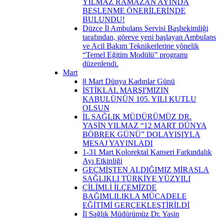
YILMAZ RAMAZAN AYINDA
BESLENME ÖNERİLERİNDE
BULUNDU!
Düzce İl Ambulans Servisi Başhekimliği
tarafından, göreve yeni başlayan Ambulans
ve Acil Bakım Teknikerlerine yönelik
“Temel Eğitim Modülü” programı
düzenlendi.
Mart
8 Mart Dünya Kadınlar Günü
İSTİKLAL MARŞI'MIZIN
KABULÜNÜN 105. YILI KUTLU
OLSUN
İL SAĞLIK MÜDÜRÜMÜZ DR.
YASİN YILMAZ “12 MART DÜNYA
BÖBREK GÜNÜ” DOLAYISIYLA
MESAJ YAYINLADI
1-31 Mart Kolorektal Kanseri Farkındalık
Ayı Etkinliği
GEÇMİŞTEN ALDIĞIMIZ MİRASLA
SAĞLIKLI TÜRKİYE YÜZYILI
ÇİLİMLİ İLÇEMİZDE
BAĞIMLILIKLA MÜCADELE
EĞİTİMİ GERÇEKLEŞTİRİLDİ
İl Sağlık Müdürümüz Dr. Yasin