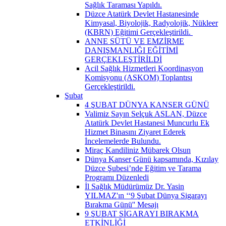
Sağlık Taraması Yapıldı.
Düzce Atatürk Devlet Hastanesinde
Kimyasal, Biyolojik, Radyolojik, Nükleer
(KBRN) Eğitimi Gerçekleştirildi. ​
ANNE SÜTÜ VE EMZİRME
DANIŞMANLIĞI EĞİTİMİ
GERÇEKLEŞTİRİLDİ
Acil Sağlık Hizmetleri Koordinasyon
Komisyonu (ASKOM) Toplantısı
Gerçekleştirildi.
Şubat
4 ŞUBAT DÜNYA KANSER GÜNÜ
Valimiz Sayın Selçuk ASLAN, Düzce
Atatürk Devlet Hastanesi Muncurlu Ek
Hizmet Binasını Ziyaret Ederek
İncelemelerde Bulundu.
Miraç Kandiliniz Mübarek Olsun
Dünya Kanser Günü kapsamında, Kızılay
Düzce Şubesi’nde Eğitim ve Tarama
Programı Düzenledi
İl Sağlık Müdürümüz Dr. Yasin
YILMAZ'ın ‘‘9 Şubat Dünya Sigarayı
Bırakma Günü'' Mesajı
9 ŞUBAT SİGARAYI BIRAKMA
ETKİNLİĞİ