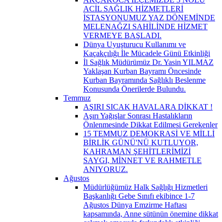
ACİL SAĞLIK HİZMETLERİ
İSTASYONUMUZ YAZ DÖNEMİNDE
MELENAĞZI SAHİLİNDE HİZMET
VERMEYE BAŞLADI.
Dünya Uyuşturucu Kullanımı ve
Kaçakçılığı İle Mücadele Günü Etkinliği
İl Sağlık Müdürümüz Dr. Yasin YILMAZ
Yaklaşan Kurban Bayramı Öncesinde
Kurban Bayramında Sağlıklı Beslenme
Konusunda Önerilerde Bulundu.
Temmuz
AŞIRI SICAK HAVALARA DİKKAT !
Aşırı Yağışlar Sonrası Hastalıkların
Önlenmesinde Dikkat Edilmesi Gerekenler
15 TEMMUZ DEMOKRASİ VE MİLLİ
BİRLİK GÜNÜ'NÜ KUTLUYOR,
KAHRAMAN ŞEHİTLERİMİZİ
SAYGI, MİNNET VE RAHMETLE
ANIYORUZ.
Ağustos
Müdürlüğümüz Halk Sağlığı Hizmetleri
Başkanlığı Gebe Sınıfı ekibince 1-7
Ağustos Dünya Emzirme Haftası
kapsamında, Anne sütünün önemine dikkat