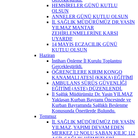
HEMŞİRELER GÜNÜ KUTLU
OLSUN
ANNELER GÜNÜ KUTLU OLSUN
İL SAĞLIK MÜDÜRÜMÜZ DR.YASİN
YILMAZ MANTAR
ZEHİRLENMELERİNE KARŞI
UYARDI!
14 MAYIS ECZACILIK GÜNÜ
KUTLU OLSUN
Haziran
İntiharı Önleme İl Kurulu Toplantısı
Gerçekleştirildi.
ÖĞRENCİLERE KIRIM KONGO
KANAMALI ATEŞİ (KKKA) EĞİTİMİ
AMBULANS SÜRÜŞ GÜVENLİĞİ
EĞİTİMİ (ASTE) DÜZENLENDİ.
İl Sağlık Müdürümüz Dr. Yasin YILMAZ
Yaklaşan Kurban Bayramı Öncesinde ve
Kurban Bayramında Sağlıklı Beslenme
Konusunda Önerilerde Bulundu.
Temmuz
İL SAĞLIK MÜDÜRÜMÜZ DR.YASİN
YILMAZ, YAPIMI DEVAM EDEN
MERKEZ 12 NOLU ŞABAN KILIÇ 112