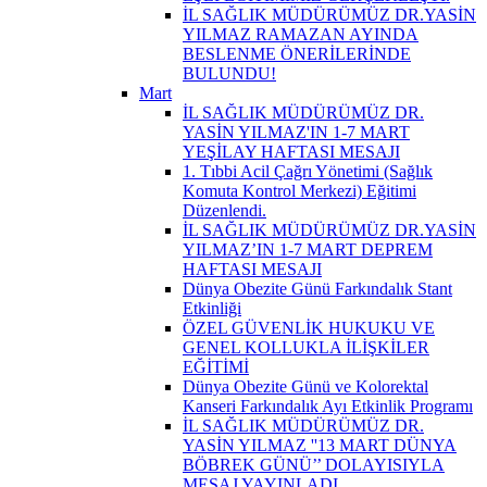
İL SAĞLIK MÜDÜRÜMÜZ DR.YASİN
YILMAZ RAMAZAN AYINDA
BESLENME ÖNERİLERİNDE
BULUNDU!
Mart
İL SAĞLIK MÜDÜRÜMÜZ DR.
YASİN YILMAZ'IN 1-7 MART
YEŞİLAY HAFTASI MESAJI
1. Tıbbi Acil Çağrı Yönetimi (Sağlık
Komuta Kontrol Merkezi) Eğitimi
Düzenlendi.
İL SAĞLIK MÜDÜRÜMÜZ DR.YASİN
YILMAZ’IN 1-7 MART DEPREM
HAFTASI MESAJI
Dünya Obezite Günü Farkındalık Stant
Etkinliği
ÖZEL GÜVENLİK HUKUKU VE
GENEL KOLLUKLA İLİŞKİLER
EĞİTİMİ
Dünya Obezite Günü ve Kolorektal
Kanseri Farkındalık Ayı Etkinlik Programı
İL SAĞLIK MÜDÜRÜMÜZ DR.
YASİN YILMAZ ''13 MART DÜNYA
BÖBREK GÜNÜ’’ DOLAYISIYLA
MESAJ YAYINLADI