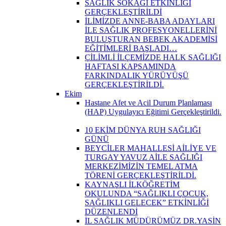
SAĞLIK SOKAĞI ETKİNLİĞİ
GERÇEKLEŞTİRİLDİ
İLİMİZDE ANNE-BABA ADAYLARI
İLE SAĞLIK PROFESYONELLERİNİ
BULUŞTURAN BEBEK AKADEMİSİ
EĞİTİMLERİ BAŞLADI…
ÇİLİMLİ İLÇEMİZDE HALK SAĞLIĞI
HAFTASI KAPSAMINDA
FARKINDALIK YÜRÜYÜŞÜ
GERÇEKLEŞTİRİLDİ.
Ekim
Hastane Afet ve Acil Durum Planlaması
(HAP) Uygulayıcı Eğitimi Gerçekleştirildi.
10 EKİM DÜNYA RUH SAĞLIĞI
GÜNÜ
BEYCİLER MAHALLESİ AİLİYE VE
TURGAY YAVUZ AİLE SAĞLIĞI
MERKEZİMİZİN TEMEL ATMA
TÖRENİ GERÇEKLEŞTİRİLDİ.
KAYNAŞLI İLKÖĞRETİM
OKULUNDA “SAĞLIKLI ÇOCUK,
SAĞLIKLI GELECEK” ETKİNLİĞİ
DÜZENLENDİ
İL SAĞLIK MÜDÜRÜMÜZ DR.YASİN