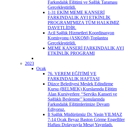
Farkındalık Eğitimi ve Sağlık Taraması
Gerçekleştirildi.
1-31 EKİM MEME KANSERİ
FARKINDALIK AYI ETKİNLİK
PROGRAMI'MIZA TÜM HALKIMIZ
DAVETLİDİR.
Acil Sağlık Hizmetleri Koordinasyon
Komisyonu (ASKOM) Toplantısı
Gerçekleştirildi.
MEME KANSERİ FARKINDALIK AYI
ETKİNLİK PROGRAMI
2023
Ocak
76. VEREM EĞİTİMİ VE
FARKINDALIK HAFTASI
Düzce Belediyesi Meslek Edindirme
Kursu (BELMEK) Kurslarında Eğitim
Alan Kursiyerlere ‘‘Serviks Kanseri ve
Sağlıklı Beslenme’’ konularında
Farkındalık Eğitimlerimize Devam
Ediyoruz.
İl Sağlık Müdürümüz Dr. Yasin YILMAZ
7-14 Ocak Beyaz Baston Görme Engelliler
Haftası Dolayısıyla Mesaj Yayınladı.