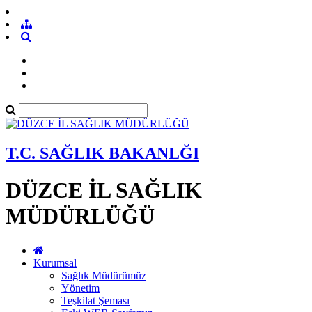
T.C. SAĞLIK BAKANLĞI
DÜZCE İL SAĞLIK
MÜDÜRLÜĞÜ
Kurumsal
Sağlık Müdürümüz
Yönetim
Teşkilat Şeması