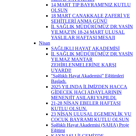
14 MART TIP BAYRAMI'NIZ KUTLU
OLSUN
18 MART ÇANAKKALE ZAFERİ VE
ŞEHİTLERİ ANMA GÜNÜ
İL SAĞLIK MÜDÜRÜMÜZ DR.YASİN
YILMAZ'IN 18-24 MART ULUSAL
YAŞLILAR HAFTASI MESAJI
Nisan
SAĞLIKLI HAYAT AKADEMİSİ
İL SAĞLIK MÜDÜRÜMÜZ DR.YASİN
YILMAZ MANTAR
ZEHİRLENMELERİNE KARŞI
UYARDI!
''Sağlıklı Hayat Akademisi” Eğitimleri
Başladı.
2025 YILINDA İLİMİZDEN HACCA
GİDECEK HACI ADAYLARININ
MENENJİT AŞILARI YAPILDI.
21-28 NİSAN EBELER HAFTASI
KUTLU OLSUN.
23 NİSAN ULUSAL EGEMENLİK VU
ÇOCUK BAYRAMI KUTLU OLSUN
Sağlıklı Hayat Akademisi (SAHA) Proje
Eğitimi
KAYNAŞLI İLÇEMİZDE