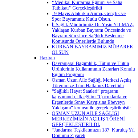
‘‘Medikal Kurtarma Eğitimi ve Saha
Tatbikatı’’ Gerçekleştirildi ​
19 Mayıs Atatürk'ü Anma, Gençlik ve
Spor Bayramınız Kutlu Olsun.
İl Sağlık Müdürümüz Dr. Yasin YILMAZ,
Yaklaşan Kurban Bayramı Öncesinde ve
Bayram Süresince Sağlıklı Beslenme
Konusunda Önerilerde Bulundu
KURBAN BAYRAMIMIZ MÜBAREK
OLSUN
Haziran
Davranışsal Bağımlılık, Tütün ve Tütün
Ürünlerinin Kullanımının Zararları Konulu
Eğitim Programı
Osman Uzun Aile Sağlığı Merkezi Açılış
Törenimize Tüm Halkımız Davetlidir
“Sağlıklı Hayat Saatleri” programı
kapsamında, ilk eğitim “Çocuklarda ve
Ergenlerde Sınav Kaygısına Ebeveyn
Yaklaşımı” konusu ile gerçekleştirilmiştir.
OSMAN UZUN AİLE SAĞLIĞI
MERKEZİMİZİN AÇILIŞ TÖRENİ
GERÇEKLEŞTİRİLDİ.
“Jandarma Teşkilatımızın 187. Kuruluş Yıl
Dönümü Ziyareti