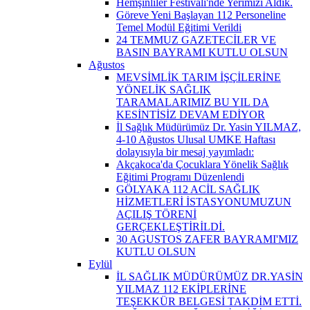
Hemşinliler Festivali'nde Yerimizi Aldık.
Göreve Yeni Başlayan 112 Personeline
Temel Modül Eğitimi Verildi
24 TEMMUZ GAZETECİLER VE
BASIN BAYRAMI KUTLU OLSUN
Ağustos
MEVSİMLİK TARIM İŞÇİLERİNE
YÖNELİK SAĞLIK
TARAMALARIMIZ BU YIL DA
KESİNTİSİZ DEVAM EDİYOR
İl Sağlık Müdürümüz Dr. Yasin YILMAZ,
4-10 Ağustos Ulusal UMKE Haftası
dolayısıyla bir mesaj yayımladı:
Akçakoca'da Çocuklara Yönelik Sağlık
Eğitimi Programı Düzenlendi
GÖLYAKA 112 ACİL SAĞLIK
HİZMETLERİ İSTASYONUMUZUN
AÇILIŞ TÖRENİ
GERÇEKLEŞTİRİLDİ.
30 AGUSTOS ZAFER BAYRAMI'MIZ
KUTLU OLSUN
Eylül
İL SAĞLIK MÜDÜRÜMÜZ DR.YASİN
YILMAZ 112 EKİPLERİNE
TEŞEKKÜR BELGESİ TAKDİM ETTİ.