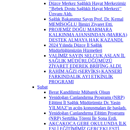
Düzce Merkez Sağlıklı Hayat Merkezimiz
‘‘Bebek Dostu Sağlıklı Hayat Merkezi’’
Ünvanı Aldı.
Sağlık Bakanımız Sayın Prof. Dr. Kemal
MEMİŞOĞLU İlimizi Ziyaret Etti.
PROJEMİZ DOĞU MARMARA
KALKINMA AJANSINDAN (MARKA)
DESTEK ALMAYA HAK KAZANDI.
2024 Yılında Düzce İl Sağlık
Müdürlüğümüzün Hizmetleri
VALİMİZ SAYIN SELÇUK ASLAN İL
SAĞLIK MÜDÜRLÜĞÜMÜZÜ
ZİYARET EDEREK BRİFİNG ALDI.
RAHİM AĞZI (SERVİKS) KANSERİ
FARKINDALIK AYI ETKİNLİK
PROGRAMI
Şubat
Berat Kandilimiz Mübarek Olsun
Yenidoğan Canlandırma Programı (NRP)
Eğitimi İl Sağlık Müdürümüz Dr. Yasin
YILMAZ’ın açılış konuşmaları ile başladı.
Yenidoğan Canlandırma Eğitim Programı
(NRP) Sertifika Töreni İle Sona Erdi.
AKÇAKOCA GEBE OKULUNDA İLK
EŞLİ EĞİTİMİMİZ GERÇEKLEŞTİ.