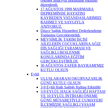
çekmek amacıyla farkındalık etkinliği
düzenlendi.
17 AĞUSTOS 1999 MARMARA
DEPREMİNDE HAYATINI
KAYBEDEN VATANDAŞLARIMIZI
RAHMET VE SAYGIYLA
ANIYORUZ.
Düzce Sağlık Hizmetleri Değerlendirme
Toplantısı Gerçekleştirildi.
MEVSİMLİK TARIM İŞÇİSİ
AİLELERİN ÇOCUKLARINA AĞIZ
DİŞ SAĞLIĞI TARAMASI VE
SAĞLIKLI BESLENME
KONULARINDA EĞİTİM
GERÇEKLEŞTİRİLDİ.
30 AĞUSTOS ZAFER BAYRAMI'MIZ
KUTLU OLSUN
Eylül
ULUSLARARASI OKURYAZARLIK
GÜNÜ KUTLU OLSUN
3-9 Eylül Halk Sağlığı Haftası Etkinliği
3-9 EYLÜL HALK SAĞLIĞI HAFTASI
VE 10 EYLÜL İNTİHARI ÖNEME
GÜNÜ MÜSABETİYLE CUMAYERİ
İLÇEMİZDE SAĞLIKLI YAŞAM