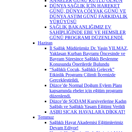
ANNELER GÜNÜ KUTLU OLSUN
DÜNYA SAĞLIK İÇİN HAREKET
GÜNÜ, DÜNYA ÇÖLYAK GÜNÜ VE
DÜNYA ASTIM GÜNÜ FARKIDALIK
YÜRÜYÜŞÜ
SAĞLIK BAKANLIĞIMIZ EV
SAHİPLİĞİNDE EBE VE HEMŞİLER
GÜNÜ PROGRAMI DÜZENLENDİ.
Haziran
İl Sağlık Müdürümüz Dr. Yasin YILMAZ,
Yaklaşan Kurban Bayramı Öncesinde ve
Bayram Süresince Sağlıklı Beslenme
Konusunda Önerilerde Bulundu
“Sağlıklı Çocuk, Sağlıklı Gelecek”
Etkinlik Programı Çilimli İlçemizde
Gerçekleştirildi.
Düzce’de Normal Doğum Eylem Planı
kapsamında ebeler için eğitim programı
düzenlendi.
Düzce’de SODAM Kursiyerlerine Kadın
Sağlığı ve Sağlıklı Yaşam Eğitimi Verildi
AŞIRI SICAK HAVALARA DİKKAT!
Temmuz
Sağlıklı Hayat Akademisi Eğitimlerimiz
Devam Ediyor!