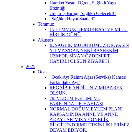
Hareket Yaşını Öğren, Sağlıklı Yaşa
Etkinliği
Güçlü İş Birliği, Sağlıklı Gelecek!!!
“Sağlıklı Hayat Saatleri”
Temmuz
15 TEMMUZ DEMOKRASİ VE MİLLİ
BİRLİK GÜNÜ
Ağustos
İL SAĞLIK MÜDÜRÜMÜZ DR.YASİN
YILMAZ'DAN YENİ BAŞHEKİM
UZM:DR.SİNAN ÖZDEMİR'E
HAYIRLI OLSUN ZİYARETİ
2025
Ocak
"Ocak Ayı Rahim Ağzı (Serviks) Kanseri
Farkındalık Ayı"
REGAİB KANDİLİ'NİZ MÜBAREK
OLSUN.
78. VEREM EĞİTİMİ VE
FARKINDALIK HAFTASI
NORMAL DOĞUM EYLEM PLANI
KAPSAMINDA ANNE VE ANNE
ADAYLARIMIZA YÖNELİK
BİLGİLENDİRME ETKİNLİKLERİMİZ
DEVAM EDİYOR.