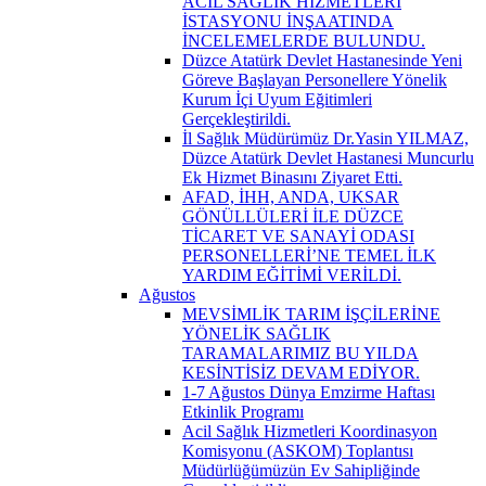
ACİL SAĞLIK HİZMETLERİ
İSTASYONU İNŞAATINDA
İNCELEMELERDE BULUNDU.
Düzce Atatürk Devlet Hastanesinde Yeni
Göreve Başlayan Personellere Yönelik
Kurum İçi Uyum Eğitimleri
Gerçekleştirildi.
İl Sağlık Müdürümüz Dr.Yasin YILMAZ,
Düzce Atatürk Devlet Hastanesi Muncurlu
Ek Hizmet Binasını Ziyaret Etti.
AFAD, İHH, ANDA, UKSAR
GÖNÜLLÜLERİ İLE DÜZCE
TİCARET VE SANAYİ ODASI
PERSONELLERİ’NE TEMEL İLK
YARDIM EĞİTİMİ VERİLDİ.
Ağustos
MEVSİMLİK TARIM İŞÇİLERİNE
YÖNELİK SAĞLIK
TARAMALARIMIZ BU YILDA
KESİNTİSİZ DEVAM EDİYOR.
1-7 Ağustos Dünya Emzirme Haftası
Etkinlik Programı
Acil Sağlık Hizmetleri Koordinasyon
Komisyonu (ASKOM) Toplantısı
Müdürlüğümüzün Ev Sahipliğinde