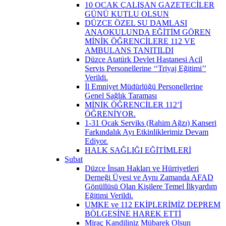
10 OCAK ÇALIŞAN GAZETECİLER
GÜNÜ KUTLU OLSUN
DÜZCE ÖZEL SU DAMLASI
ANAOKULUNDA EĞİTİM GÖREN
MİNİK ÖĞRENCİLERE 112 VE
AMBULANS TANITILDI
Düzce Atatürk Devlet Hastanesi Acil
Servis Personellerine ‘‘Triyaj Eğitimi’’
Verildi.
İl Emniyet Müdürlüğü Personellerine
Genel Sağlık Taraması
MİNİK ÖĞRENCİLER 112’İ
ÖĞRENİYOR.
1-31 Ocak Serviks (Rahim Ağzı) Kanseri
Farkındalık Ayı Etkinliklerimiz Devam
Ediyor.
HALK SAĞLIĞI EĞİTİMLERİ
Şubat
Düzce İnsan Hakları ve Hürriyetleri
Derneği Üyesi ve Aynı Zamanda AFAD
Gönüllüsü Olan Kişilere Temel İlkyardım
Eğitimi Verildi.
UMKE ve 112 EKİPLERİMİZ DEPREM
BÖLGESİNE HAREK ETTİ
Miraç Kandiliniz Mübarek Olsun