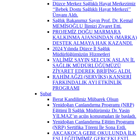
Düzce Merkez Sağlıklı Hayat Merkezimiz
‘‘Bebek Dostu Sağlıklı Hayat Merkezi’’
Ünvanı Aldı.
Sağlık Bakanımız Sayın Prof. Dr. Kemal
MEMİŞOĞLU İlimizi Ziyaret Etti.
PROJEMİZ DOĞU MARMARA
KALKINMA AJANSINDAN (MARKA)
DESTEK ALMAYA HAK KAZANDI.
2024 Yılında Düzce İl Sağlık
Müdürlüğümüzün Hizmetleri
VALİMİZ SAYIN SELÇUK ASLAN İL
SAĞLIK MÜDÜRLÜĞÜMÜZÜ
ZİYARET EDEREK BRİFİNG ALDI.
RAHİM AĞZI (SERVİKS) KANSERİ
FARKINDALIK AYI ETKİNLİK
PROGRAMI
Şubat
Berat Kandilimiz Mübarek Olsun
Yenidoğan Canlandırma Programı (NRP)
Eğitimi İl Sağlık Müdürümüz Dr. Yasin
YILMAZ’ın açılış konuşmaları ile başladı.
Yenidoğan Canlandırma Eğitim Programı
(NRP) Sertifika Töreni İle Sona Erdi.
AKÇAKOCA GEBE OKULUNDA İLK
EŞLİ EĞİTİMİMİZ GERÇEKLEŞTİ.