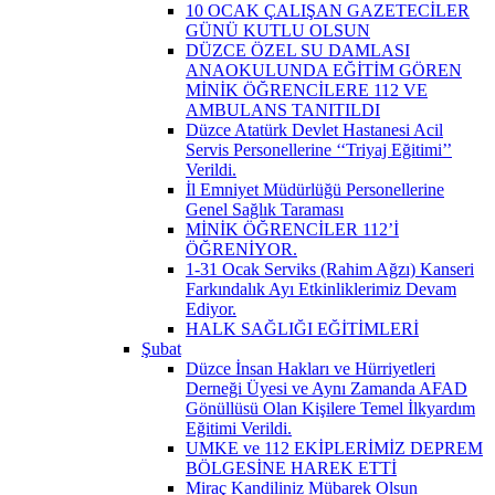
10 OCAK ÇALIŞAN GAZETECİLER
GÜNÜ KUTLU OLSUN
DÜZCE ÖZEL SU DAMLASI
ANAOKULUNDA EĞİTİM GÖREN
MİNİK ÖĞRENCİLERE 112 VE
AMBULANS TANITILDI
Düzce Atatürk Devlet Hastanesi Acil
Servis Personellerine ‘‘Triyaj Eğitimi’’
Verildi.
İl Emniyet Müdürlüğü Personellerine
Genel Sağlık Taraması
MİNİK ÖĞRENCİLER 112’İ
ÖĞRENİYOR.
1-31 Ocak Serviks (Rahim Ağzı) Kanseri
Farkındalık Ayı Etkinliklerimiz Devam
Ediyor.
HALK SAĞLIĞI EĞİTİMLERİ
Şubat
Düzce İnsan Hakları ve Hürriyetleri
Derneği Üyesi ve Aynı Zamanda AFAD
Gönüllüsü Olan Kişilere Temel İlkyardım
Eğitimi Verildi.
UMKE ve 112 EKİPLERİMİZ DEPREM
BÖLGESİNE HAREK ETTİ
Miraç Kandiliniz Mübarek Olsun