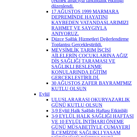
çekmek amacıyla farkındalık etkinliği
düzenlendi.
17 AĞUSTOS 1999 MARMARA
DEPREMİNDE HAYATINI
KAYBEDEN VATANDAŞLARIMIZI
RAHMET VE SAYGIYLA
ANIYORUZ.
Düzce Sağlık Hizmetleri Değerlendirme
Toplantısı Gerçekleştirildi.
MEVSİMLİK TARIM İŞÇİSİ
AİLELERİN ÇOCUKLARINA AĞIZ
DİŞ SAĞLIĞI TARAMASI VE
SAĞLIKLI BESLENME
KONULARINDA EĞİTİM
GERÇEKLEŞTİRİLDİ.
30 AĞUSTOS ZAFER BAYRAMI'MIZ
KUTLU OLSUN
Eylül
ULUSLARARASI OKURYAZARLIK
GÜNÜ KUTLU OLSUN
3-9 Eylül Halk Sağlığı Haftası Etkinliği
3-9 EYLÜL HALK SAĞLIĞI HAFTASI
VE 10 EYLÜL İNTİHARI ÖNEME
GÜNÜ MÜSABETİYLE CUMAYERİ
İLÇEMİZDE SAĞLIKLI YAŞAM