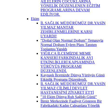
AİLELERİN ÇOCUKLARINA
YÖNELİK DÜZENLENEN EĞİTİM
PROGRAMLARINA DEVAM
EDİLİYOR.
Ekim
İL SAĞLIK MÜDÜRÜMÜZ DR.YASİN
YILMAZ MANTAR
ZEHİRLENMELERİNE KARŞI
UYARDI!
“Doğal Olan Normal Doğum” Temasıyla
Normal Doğum Eylem Planı Tanıtım
Toplantısı Yapıldı
YIĞILCA İLÇEMİZDE MEME
KANSERİ FARKINDALIK AYI
ETKİNLİKLERİ KAPSAMINDA
YÜRÜYÜŞ PROGRAMI
DÜZENLENDİ.
Kaynaşlı İlçemizde Dünya Yürüyüş Günü
Etkinlik Programı Düzenlendi.
İL SAĞLIK MÜDÜRÜMÜZ DR.YASİN
YILMAZ ÇİLİMLİ DEVLET
HASTANESİ'Nİ ZİYARET ETTİ
"10 Ekim Dünya Ruh Sağlığı Günü"
İlimiz Merkezinde Faaliyet Gösteren Bir
Fabrikadaki Kadın Çalışanlara Yönelik