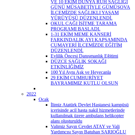
VE 10 EKİM DÜNYA RUH SAĞLIĞI
GÜNÜ MÜSABETİYLE GÜMÜŞOVA
İLÇEMİZDE SAĞLIKLI YAŞAM
YÜRÜYÜŞÜ DÜZENLENDİ.
OKUL ÇAĞI İŞİTME TARAMA
PROGRAMI BAŞLADI.
1-31 EKİM MEME KANSERİ
FARKINDALIK AYI KAPSAMINDA
CUMAYERİ İLÇEMİZDE EĞİTİM
DÜZENLENDİ.
Evlilik Öncesi Danışmanlık Eğitimi
DÜZCE SAĞLIK SOKAĞI
ETKİNLİĞİMİZ
100 Yıl Aynı Aşk ve Heyecanla
29 EKİM CUMHURİYET
BAYRAMIMIZ KUTLU OLSUN
2022
Ocak
İlimiz Atatürk Devlet Hastanesi kampüsü
içerisinde acil hasta nakil hizmetlerinde
kullanılmak üzere ambulans helikopter
alanı oluşturuldu
Valimiz Sayın Cevdet ATAY ve Vali
Yardımcısı Sayın Batuhan SARIOĞLU