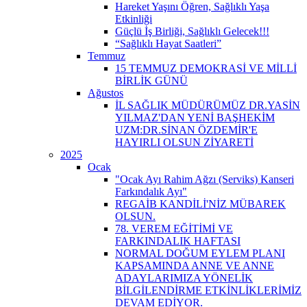
Hareket Yaşını Öğren, Sağlıklı Yaşa
Etkinliği
Güçlü İş Birliği, Sağlıklı Gelecek!!!
“Sağlıklı Hayat Saatleri”
Temmuz
15 TEMMUZ DEMOKRASİ VE MİLLİ
BİRLİK GÜNÜ
Ağustos
İL SAĞLIK MÜDÜRÜMÜZ DR.YASİN
YILMAZ'DAN YENİ BAŞHEKİM
UZM:DR.SİNAN ÖZDEMİR'E
HAYIRLI OLSUN ZİYARETİ
2025
Ocak
"Ocak Ayı Rahim Ağzı (Serviks) Kanseri
Farkındalık Ayı"
REGAİB KANDİLİ'NİZ MÜBAREK
OLSUN.
78. VEREM EĞİTİMİ VE
FARKINDALIK HAFTASI
NORMAL DOĞUM EYLEM PLANI
KAPSAMINDA ANNE VE ANNE
ADAYLARIMIZA YÖNELİK
BİLGİLENDİRME ETKİNLİKLERİMİZ
DEVAM EDİYOR.