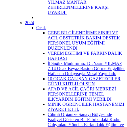
YILMAZ MANTAR
ZEHİRLENMELERİNE KARŞI
UYARDI!
2024
Ocak
GEBE BİLGİLENDİRME SINIFI VE
ACİL OBSTETRİK BAKIM DESTEK
PERSONEL UYUM EĞİTİMİ
DÜZENLENDİ.
VEREM EĞİTİMİ VE FARKINDALIK
HAFTASI
İl Sağlık Müdürümüz Dr. Yasin YILMAZ
7-14 Ocak Beyaz Baston Görme Engelliler
Haftasını Dolayısıyla Mesaj Yayınladı.
10 OCAK ÇALIŞAN GAZETECİLER
GÜNÜ KUTLU OLSUN
AFAD VE ACİL ÇAĞRI MERKEZİ
PERSONELLERİNE TEMEL
İLKYARDIM EĞİTİMİ VERİLDİ.
MİNİK ÖĞRENCİLER HASTANEMİZİ
ZİYARET ETTİ.
Çilimli Organize Sanayi Bölgesinde
Faaliyet Gösteren Bir Fabrikadaki Kadın
Çalışanlara Yönelik Farkındalık Eğitimi ve