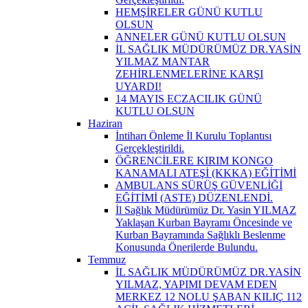
HEMŞİRELER GÜNÜ KUTLU
OLSUN
ANNELER GÜNÜ KUTLU OLSUN
İL SAĞLIK MÜDÜRÜMÜZ DR.YASİN
YILMAZ MANTAR
ZEHİRLENMELERİNE KARŞI
UYARDI!
14 MAYIS ECZACILIK GÜNÜ
KUTLU OLSUN
Haziran
İntiharı Önleme İl Kurulu Toplantısı
Gerçekleştirildi.
ÖĞRENCİLERE KIRIM KONGO
KANAMALI ATEŞİ (KKKA) EĞİTİMİ
AMBULANS SÜRÜŞ GÜVENLİĞİ
EĞİTİMİ (ASTE) DÜZENLENDİ.
İl Sağlık Müdürümüz Dr. Yasin YILMAZ
Yaklaşan Kurban Bayramı Öncesinde ve
Kurban Bayramında Sağlıklı Beslenme
Konusunda Önerilerde Bulundu.
Temmuz
İL SAĞLIK MÜDÜRÜMÜZ DR.YASİN
YILMAZ, YAPIMI DEVAM EDEN
MERKEZ 12 NOLU ŞABAN KILIÇ 112