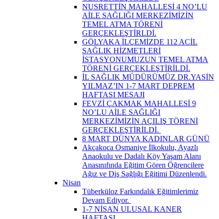
NUSRETTİN MAHALLESİ 4 NO’LU
AİLE SAĞLIĞI MERKEZİMİZİN
TEMEL ATMA TÖRENİ
GERÇEKLEŞTİRLDİ.
GÖLYAKA İLÇEMİZDE 112 ACİL
SAĞLIK HİZMETLERİ
İSTASYONUMUZUN TEMEL ATMA
TÖRENİ GERÇEKLEŞTİRİLDİ.
İL SAĞLIK MÜDÜRÜMÜZ DR.YASİN
YILMAZ’IN 1-7 MART DEPREM
HAFTASI MESAJI
FEVZİ ÇAKMAK MAHALLESİ 9
NO’LU AİLE SAĞLIĞI
MERKEZİMİZİN AÇILIŞ TÖRENİ
GERÇEKLEŞTİRİLDİ. ​
8 MART DÜNYA KADINLAR GÜNÜ
Akçakoca Osmaniye İlkokulu, Ayazlı
Anaokulu ve Dadalı Köy Yaşam Alanı
Anasınıfında Eğitim Gören Öğrencilere
Ağız ve Diş Sağlığı Eğitimi Düzenlendi.
Nisan
Tüberküloz Farkındalık Eğitimlerimiz
Devam Ediyor. ​
1-7 NİSAN ULUSAL KANER
HAFTASI