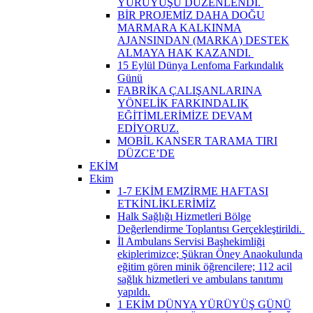
YÜRÜYÜŞÜ DÜZENLENDİ. ​
BİR PROJEMİZ DAHA DOĞU
MARMARA KALKINMA
AJANSINDAN (MARKA) DESTEK
ALMAYA HAK KAZANDI. ​
15 Eylül Dünya Lenfoma Farkındalık
Günü
FABRİKA ÇALIŞANLARINA
YÖNELİK FARKINDALIK
EĞİTİMLERİMİZE DEVAM
EDİYORUZ.
MOBİL KANSER TARAMA TIRI
DÜZCE’DE
EKİM
Ekim
1-7 EKİM EMZİRME HAFTASI
ETKİNLİKLERİMİZ
Halk Sağlığı Hizmetleri Bölge
Değerlendirme Toplantısı Gerçekleştirildi. ​
İl Ambulans Servisi Başhekimliği
ekiplerimizce; Şükran Öney Anaokulunda
eğitim gören minik öğrencilere; 112 acil
sağlık hizmetleri ve ambulans tanıtımı
yapıldı.
1 EKİM DÜNYA YÜRÜYÜŞ GÜNÜ