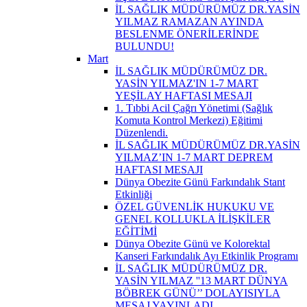
İL SAĞLIK MÜDÜRÜMÜZ DR.YASİN
YILMAZ RAMAZAN AYINDA
BESLENME ÖNERİLERİNDE
BULUNDU!
Mart
İL SAĞLIK MÜDÜRÜMÜZ DR.
YASİN YILMAZ'IN 1-7 MART
YEŞİLAY HAFTASI MESAJI
1. Tıbbi Acil Çağrı Yönetimi (Sağlık
Komuta Kontrol Merkezi) Eğitimi
Düzenlendi.
İL SAĞLIK MÜDÜRÜMÜZ DR.YASİN
YILMAZ’IN 1-7 MART DEPREM
HAFTASI MESAJI
Dünya Obezite Günü Farkındalık Stant
Etkinliği
ÖZEL GÜVENLİK HUKUKU VE
GENEL KOLLUKLA İLİŞKİLER
EĞİTİMİ
Dünya Obezite Günü ve Kolorektal
Kanseri Farkındalık Ayı Etkinlik Programı
İL SAĞLIK MÜDÜRÜMÜZ DR.
YASİN YILMAZ ''13 MART DÜNYA
BÖBREK GÜNÜ’’ DOLAYISIYLA
MESAJ YAYINLADI