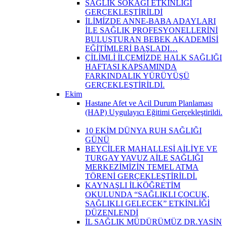
SAĞLIK SOKAĞI ETKİNLİĞİ
GERÇEKLEŞTİRİLDİ
İLİMİZDE ANNE-BABA ADAYLARI
İLE SAĞLIK PROFESYONELLERİNİ
BULUŞTURAN BEBEK AKADEMİSİ
EĞİTİMLERİ BAŞLADI…
ÇİLİMLİ İLÇEMİZDE HALK SAĞLIĞI
HAFTASI KAPSAMINDA
FARKINDALIK YÜRÜYÜŞÜ
GERÇEKLEŞTİRİLDİ.
Ekim
Hastane Afet ve Acil Durum Planlaması
(HAP) Uygulayıcı Eğitimi Gerçekleştirildi.
10 EKİM DÜNYA RUH SAĞLIĞI
GÜNÜ
BEYCİLER MAHALLESİ AİLİYE VE
TURGAY YAVUZ AİLE SAĞLIĞI
MERKEZİMİZİN TEMEL ATMA
TÖRENİ GERÇEKLEŞTİRİLDİ.
KAYNAŞLI İLKÖĞRETİM
OKULUNDA “SAĞLIKLI ÇOCUK,
SAĞLIKLI GELECEK” ETKİNLİĞİ
DÜZENLENDİ
İL SAĞLIK MÜDÜRÜMÜZ DR.YASİN