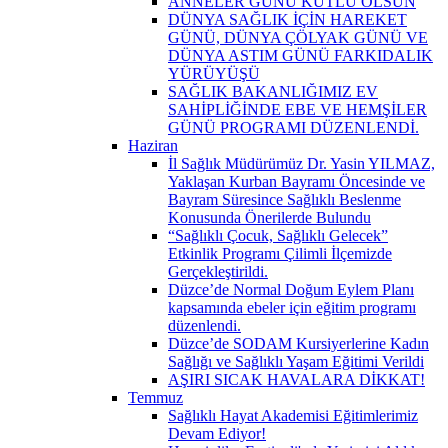
ANNELER GÜNÜ KUTLU OLSUN
DÜNYA SAĞLIK İÇİN HAREKET
GÜNÜ, DÜNYA ÇÖLYAK GÜNÜ VE
DÜNYA ASTIM GÜNÜ FARKIDALIK
YÜRÜYÜŞÜ
SAĞLIK BAKANLIĞIMIZ EV
SAHİPLİĞİNDE EBE VE HEMŞİLER
GÜNÜ PROGRAMI DÜZENLENDİ.
Haziran
İl Sağlık Müdürümüz Dr. Yasin YILMAZ,
Yaklaşan Kurban Bayramı Öncesinde ve
Bayram Süresince Sağlıklı Beslenme
Konusunda Önerilerde Bulundu
“Sağlıklı Çocuk, Sağlıklı Gelecek”
Etkinlik Programı Çilimli İlçemizde
Gerçekleştirildi.
Düzce’de Normal Doğum Eylem Planı
kapsamında ebeler için eğitim programı
düzenlendi.
Düzce’de SODAM Kursiyerlerine Kadın
Sağlığı ve Sağlıklı Yaşam Eğitimi Verildi
AŞIRI SICAK HAVALARA DİKKAT!
Temmuz
Sağlıklı Hayat Akademisi Eğitimlerimiz
Devam Ediyor!