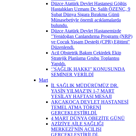
Düzce Atatürk Devlet Hastanesi Göğüs
Hastalıkları Uzmanı Dr. Salih ÖZENÇ, 9
Şubat Dünya Sigara Bırakma Günü
Münasebetiyle önemli açıklamalarda
bulundu.
Düzce Atatürk Devlet Hastanemizde
"Yenidoğan Canlandırma Programı (NRP)
ve Çocuk Yaşam Desteği (CPR) Eğitimi"
Düzenlendi.
Acil Obstetrik Bakım Çekirdek Ekip
Stratejik Planlama Grubu Toplantısı
Yapıldı.
‘’SAĞLIK HAKKI’’ KONUSUNDA
SEMİNER VERİLDİ
Mart
İL SAĞLIK MÜDÜRÜMÜZ DR.
YASİN YILMAZ'IN 1-7 MART
YEŞİLAY HAFTASI MESAJI
AKÇAKOCA DEVLET HASTANESİ
TEMEL ATMA TÖRENİ
GERÇEKLEŞTİRLDİ.
4 MART DÜNYA OBEZİTE GÜNÜ
AZİZİYE AİLE SAĞLIĞI
MERKEZİ’NİN AÇILIŞI
GERÇEKLEŞTİRİLDİ.