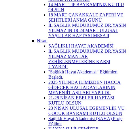
14 MART TIP BAYRAMI'NIZ KUTLU
OLSUN
18 MART ÇANAKKALE ZAFERİ VE
ŞEHİTLERİ ANMA GÜNÜ
İL SAĞLIK MÜDÜRÜMÜZ DR.YASİN
YILMAZ'IN 18-24 MART ULUSAL
YAŞLILAR HAFTASI MESAJI
Nisan
SAĞLIKLI HAYAT AKADEMİSİ
İL SAĞLIK MÜDÜRÜMÜZ DR.YASİN
YILMAZ MANTAR
ZEHİRLENMELERİNE KARŞI
UYARDI!
''Sağlıklı Hayat Akademisi” Eğitimleri
Başladı.
2025 YILINDA İLİMİZDEN HACCA
GİDECEK HACI ADAYLARININ
MENENJİT AŞILARI YAPILDI.
21-28 NİSAN EBELER HAFTASI
KUTLU OLSUN.
23 NİSAN ULUSAL EGEMENLİK VU
ÇOCUK BAYRAMI KUTLU OLSUN
Sağlıklı Hayat Akademisi (SAHA) Proje
Eğitimi
KAYNAŞLI İLÇEMİZDE