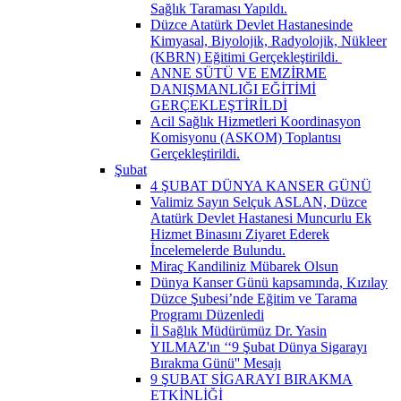
Sağlık Taraması Yapıldı.
Düzce Atatürk Devlet Hastanesinde
Kimyasal, Biyolojik, Radyolojik, Nükleer
(KBRN) Eğitimi Gerçekleştirildi. ​
ANNE SÜTÜ VE EMZİRME
DANIŞMANLIĞI EĞİTİMİ
GERÇEKLEŞTİRİLDİ
Acil Sağlık Hizmetleri Koordinasyon
Komisyonu (ASKOM) Toplantısı
Gerçekleştirildi.
Şubat
4 ŞUBAT DÜNYA KANSER GÜNÜ
Valimiz Sayın Selçuk ASLAN, Düzce
Atatürk Devlet Hastanesi Muncurlu Ek
Hizmet Binasını Ziyaret Ederek
İncelemelerde Bulundu.
Miraç Kandiliniz Mübarek Olsun
Dünya Kanser Günü kapsamında, Kızılay
Düzce Şubesi’nde Eğitim ve Tarama
Programı Düzenledi
İl Sağlık Müdürümüz Dr. Yasin
YILMAZ'ın ‘‘9 Şubat Dünya Sigarayı
Bırakma Günü'' Mesajı
9 ŞUBAT SİGARAYI BIRAKMA
ETKİNLİĞİ