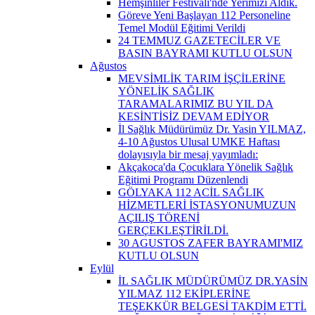
Hemşinliler Festivali'nde Yerimizi Aldık.
Göreve Yeni Başlayan 112 Personeline
Temel Modül Eğitimi Verildi
24 TEMMUZ GAZETECİLER VE
BASIN BAYRAMI KUTLU OLSUN
Ağustos
MEVSİMLİK TARIM İŞÇİLERİNE
YÖNELİK SAĞLIK
TARAMALARIMIZ BU YIL DA
KESİNTİSİZ DEVAM EDİYOR
İl Sağlık Müdürümüz Dr. Yasin YILMAZ,
4-10 Ağustos Ulusal UMKE Haftası
dolayısıyla bir mesaj yayımladı:
Akçakoca'da Çocuklara Yönelik Sağlık
Eğitimi Programı Düzenlendi
GÖLYAKA 112 ACİL SAĞLIK
HİZMETLERİ İSTASYONUMUZUN
AÇILIŞ TÖRENİ
GERÇEKLEŞTİRİLDİ.
30 AGUSTOS ZAFER BAYRAMI'MIZ
KUTLU OLSUN
Eylül
İL SAĞLIK MÜDÜRÜMÜZ DR.YASİN
YILMAZ 112 EKİPLERİNE
TEŞEKKÜR BELGESİ TAKDİM ETTİ.