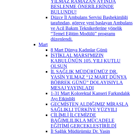
YILMAZ RAMAZAN AYINDA
BESLENME ÖNERİLERİNDE
BULUNDU!
Düzce İl Ambulans Servisi Başhekimliği
tarafından, göreve yeni başlayan Ambulans
ve Acil Bakım Teknikerlerine yönelik
“Temel Eğitim Modülü” programı
düzenlendi.
Mart
8 Mart Dünya Kadınlar Günü
İSTİKLAL MARŞI'MIZIN
KABULÜNÜN 105. YILI KUTLU
OLSUN
İL SAĞLIK MÜDÜRÜMÜZ DR.
YASİN YILMAZ “12 MART DÜNYA
BÖBREK GÜNÜ” DOLAYISIYLA
MESAJ YAYINLADI
1-31 Mart Kolorektal Kanseri Farkındalık
Ayı Etkinliği
GEÇMİŞTEN ALDIĞIMIZ MİRASLA
SAĞLIKLI TÜRKİYE YÜZYILI
ÇİLİMLİ İLÇEMİZDE
BAĞIMLILIKLA MÜCADELE
EĞİTİMİ GERÇEKLEŞTİRİLDİ
İl Sağlık Müdürümüz Dr. Yasin