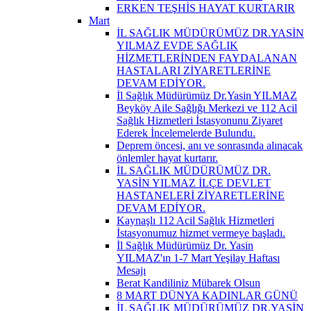
ERKEN TEŞHİS HAYAT KURTARIR
Mart
İL SAĞLIK MÜDÜRÜMÜZ DR.YASİN
YILMAZ EVDE SAĞLIK
HİZMETLERİNDEN FAYDALANAN
HASTALARI ZİYARETLERİNE
DEVAM EDİYOR.
İl Sağlık Müdürümüz Dr.Yasin YILMAZ
Beyköy Aile Sağlığı Merkezi ve 112 Acil
Sağlık Hizmetleri İstasyonunu Ziyaret
Ederek İncelemelerde Bulundu.
Deprem öncesi, anı ve sonrasında alınacak
önlemler hayat kurtarır.
İL SAĞLIK MÜDÜRÜMÜZ DR.
YASİN YILMAZ İLÇE DEVLET
HASTANELERİ ZİYARETLERİNE
DEVAM EDİYOR.
Kaynaşlı 112 Acil Sağlık Hizmetleri
İstasyonumuz hizmet vermeye başladı.
İl Sağlık Müdürümüz Dr. Yasin
YILMAZ'ın 1-7 Mart Yeşilay Haftası
Mesajı
Berat Kandiliniz Mübarek Olsun
8 MART DÜNYA KADINLAR GÜNÜ
İL SAĞLIK MÜDÜRÜMÜZ DR.YASİN