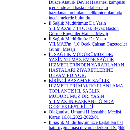
Düzce Atatürk Devlet Hastanesi kampüsü
içerisinde acil hasta nakilleri için
hazırlanan ambulans helikopter alanında
incelemelerde bulundu.
İl Sağlık Müdürümüz Dr. Yasin
YILMAZ'ın 7-14 Ocak Beyaz Baston
Görme Engelliler Haftası Mesajı
İl Sağlık Müdürümüz Dr. Yasin
YILMAZ'ın '‘10 Ocak Çalışan Gazeteciler
Günü’' Mesajı
İL SAĞLIK MÜDÜRÜMÜZ DR.
YASİN YILMAZ EVDE SAĞLIK
HİZMETLERİNDEN YARARLANAN
HASTALARI ZİYARETLERİNE
DEVAM EDİYOR.
BİRİNCİ BASAMAK SAĞLIK
HİZMETLERİ MAKRO PLANLAMA
TOPLANTISI İL SAĞLIK
MÜDÜRÜMÜZ DR. YASİN
YILMAZ’IN BAŞKANLIĞINDA
GERÇEKLEŞTİRİLDİ
Olağanüstü Umumi Hıfzıssıhha Meclisi
Kararı 16.01.2022-2022/01
İl Sağlık Müdürlüğümüzce başlatılan hal
hatır uygulaması devam ederken İl Sağlık