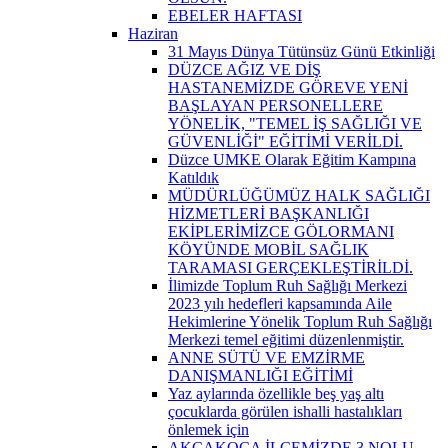
EBELER HAFTASI
Haziran
31 Mayıs Dünya Tütünsüz Günü Etkinliği
DÜZCE AĞIZ VE DİŞ
HASTANEMİZDE GÖREVE YENİ
BAŞLAYAN PERSONELLERE
YÖNELİK, "TEMEL İŞ SAĞLIĞI VE
GÜVENLİĞİ" EĞİTİMİ VERİLDİ.
Düzce UMKE Olarak Eğitim Kampına
Katıldık
MÜDÜRLÜĞÜMÜZ HALK SAĞLIĞI
HİZMETLERİ BAŞKANLIĞI
EKİPLERİMİZCE GÖLORMANI
KÖYÜNDE MOBİL SAĞLIK
TARAMASI GERÇEKLEŞTİRİLDİ.
İlimizde Toplum Ruh Sağlığı Merkezi
2023 yılı hedefleri kapsamında Aile
Hekimlerine Yönelik Toplum Ruh Sağlığı
Merkezi temel eğitimi düzenlenmiştir.
ANNE SÜTÜ VE EMZİRME
DANIŞMANLIĞI EĞİTİMİ
Yaz aylarında özellikle beş yaş altı
çocuklarda görülen ishalli hastalıkları
önlemek için
AKÇAKOCA İLÇEMİZDE 3 NOLU