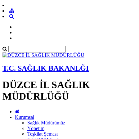
T.C. SAĞLIK BAKANLĞI
DÜZCE İL SAĞLIK
MÜDÜRLÜĞÜ
Kurumsal
Sağlık Müdürümüz
Yönetim
Teşkilat Şeması