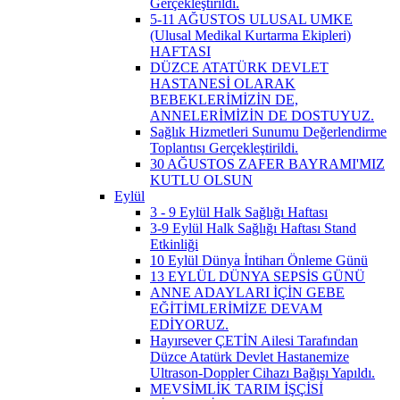
Gerçekleştirildi.
5-11 AĞUSTOS ULUSAL UMKE
(Ulusal Medikal Kurtarma Ekipleri)
HAFTASI
DÜZCE ATATÜRK DEVLET
HASTANESİ OLARAK
BEBEKLERİMİZİN DE,
ANNELERİMİZİN DE DOSTUYUZ.
Sağlık Hizmetleri Sunumu Değerlendirme
Toplantısı Gerçekleştirildi.
30 AĞUSTOS ZAFER BAYRAMI'MIZ
KUTLU OLSUN
Eylül
3 - 9 Eylül Halk Sağlığı Haftası
3-9 Eylül Halk Sağlığı Haftası Stand
Etkinliği
10 Eylül Dünya İntiharı Önleme Günü
13 EYLÜL DÜNYA SEPSİS GÜNÜ
ANNE ADAYLARI İÇİN GEBE
EĞİTİMLERİMİZE DEVAM
EDİYORUZ.
Hayırsever ÇETİN Ailesi Tarafından
Düzce Atatürk Devlet Hastanemize
Ultrason-Doppler Cihazı Bağışı Yapıldı.
MEVSİMLİK TARIM İŞÇİSİ