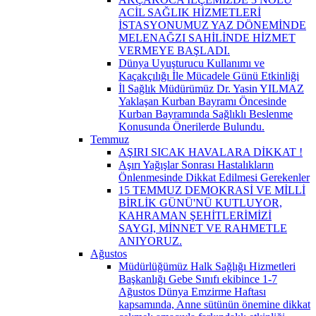
ACİL SAĞLIK HİZMETLERİ
İSTASYONUMUZ YAZ DÖNEMİNDE
MELENAĞZI SAHİLİNDE HİZMET
VERMEYE BAŞLADI.
Dünya Uyuşturucu Kullanımı ve
Kaçakçılığı İle Mücadele Günü Etkinliği
İl Sağlık Müdürümüz Dr. Yasin YILMAZ
Yaklaşan Kurban Bayramı Öncesinde
Kurban Bayramında Sağlıklı Beslenme
Konusunda Önerilerde Bulundu.
Temmuz
AŞIRI SICAK HAVALARA DİKKAT !
Aşırı Yağışlar Sonrası Hastalıkların
Önlenmesinde Dikkat Edilmesi Gerekenler
15 TEMMUZ DEMOKRASİ VE MİLLİ
BİRLİK GÜNÜ'NÜ KUTLUYOR,
KAHRAMAN ŞEHİTLERİMİZİ
SAYGI, MİNNET VE RAHMETLE
ANIYORUZ.
Ağustos
Müdürlüğümüz Halk Sağlığı Hizmetleri
Başkanlığı Gebe Sınıfı ekibince 1-7
Ağustos Dünya Emzirme Haftası
kapsamında, Anne sütünün önemine dikkat