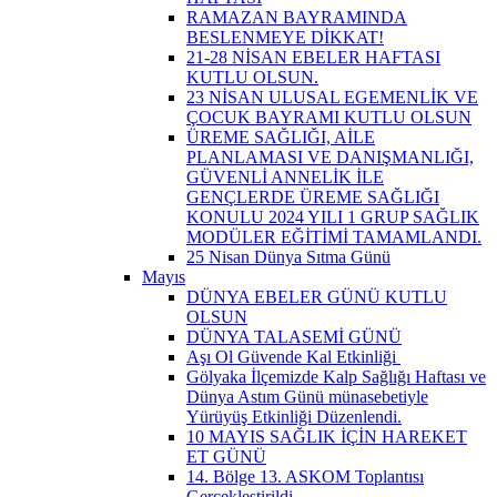
RAMAZAN BAYRAMINDA
BESLENMEYE DİKKAT!
21-28 NİSAN EBELER HAFTASI
KUTLU OLSUN.
23 NİSAN ULUSAL EGEMENLİK VE
ÇOCUK BAYRAMI KUTLU OLSUN
ÜREME SAĞLIĞI, AİLE
PLANLAMASI VE DANIŞMANLIĞI,
GÜVENLİ ANNELİK İLE
GENÇLERDE ÜREME SAĞLIĞI
KONULU 2024 YILI 1 GRUP SAĞLIK
MODÜLER EĞİTİMİ TAMAMLANDI.
25 Nisan Dünya Sıtma Günü
Mayıs
DÜNYA EBELER GÜNÜ KUTLU
OLSUN
DÜNYA TALASEMİ GÜNÜ
Aşı Ol Güvende Kal Etkinliği ​
Gölyaka İlçemizde Kalp Sağlığı Haftası ve
Dünya Astım Günü münasebetiyle
Yürüyüş Etkinliği Düzenlendi.
10 MAYIS SAĞLIK İÇİN HAREKET
ET GÜNÜ
14. Bölge 13. ASKOM Toplantısı
Gerçekleştirildi.