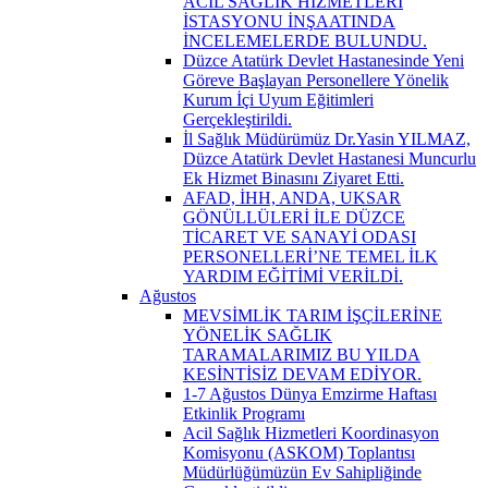
ACİL SAĞLIK HİZMETLERİ
İSTASYONU İNŞAATINDA
İNCELEMELERDE BULUNDU.
Düzce Atatürk Devlet Hastanesinde Yeni
Göreve Başlayan Personellere Yönelik
Kurum İçi Uyum Eğitimleri
Gerçekleştirildi.
İl Sağlık Müdürümüz Dr.Yasin YILMAZ,
Düzce Atatürk Devlet Hastanesi Muncurlu
Ek Hizmet Binasını Ziyaret Etti.
AFAD, İHH, ANDA, UKSAR
GÖNÜLLÜLERİ İLE DÜZCE
TİCARET VE SANAYİ ODASI
PERSONELLERİ’NE TEMEL İLK
YARDIM EĞİTİMİ VERİLDİ.
Ağustos
MEVSİMLİK TARIM İŞÇİLERİNE
YÖNELİK SAĞLIK
TARAMALARIMIZ BU YILDA
KESİNTİSİZ DEVAM EDİYOR.
1-7 Ağustos Dünya Emzirme Haftası
Etkinlik Programı
Acil Sağlık Hizmetleri Koordinasyon
Komisyonu (ASKOM) Toplantısı
Müdürlüğümüzün Ev Sahipliğinde