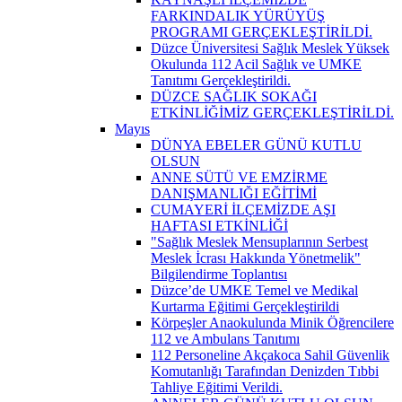
FARKINDALIK YÜRÜYÜŞ
PROGRAMI GERÇEKLEŞTİRİLDİ.
Düzce Üniversitesi Sağlık Meslek Yüksek
Okulunda 112 Acil Sağlık ve UMKE
Tanıtımı Gerçekleştirildi.
DÜZCE SAĞLIK SOKAĞI
ETKİNLİĞİMİZ GERÇEKLEŞTİRİLDİ.
Mayıs
DÜNYA EBELER GÜNÜ KUTLU
OLSUN
ANNE SÜTÜ VE EMZİRME
DANIŞMANLIĞI EĞİTİMİ
CUMAYERİ İLÇEMİZDE AŞI
HAFTASI ETKİNLİĞİ
"Sağlık Meslek Mensuplarının Serbest
Meslek İcrası Hakkında Yönetmelik"
Bilgilendirme Toplantısı
Düzce’de UMKE Temel ve Medikal
Kurtarma Eğitimi Gerçekleştirildi
Körpeşler Anaokulunda Minik Öğrencilere
112 ve Ambulans Tanıtımı
112 Personeline Akçakoca Sahil Güvenlik
Komutanlığı Tarafından Denizden Tıbbi
Tahliye Eğitimi Verildi.