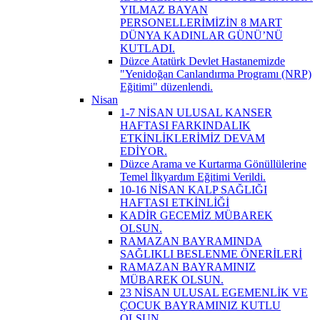
YILMAZ BAYAN
PERSONELLERİMİZİN 8 MART
DÜNYA KADINLAR GÜNÜ’NÜ
KUTLADI.
Düzce Atatürk Devlet Hastanemizde
"Yenidoğan Canlandırma Programı (NRP)
Eğitimi" düzenlendi.
Nisan
1-7 NİSAN ULUSAL KANSER
HAFTASI FARKINDALIK
ETKİNLİKLERİMİZ DEVAM
EDİYOR.
Düzce Arama ve Kurtarma Gönüllülerine
Temel İlkyardım Eğitimi Verildi.
10-16 NİSAN KALP SAĞLIĞI
HAFTASI ETKİNLİĞİ
KADİR GECEMİZ MÜBAREK
OLSUN.
RAMAZAN BAYRAMINDA
SAĞLIKLI BESLENME ÖNERİLERİ
RAMAZAN BAYRAMINIZ
MÜBAREK OLSUN.
23 NİSAN ULUSAL EGEMENLİK VE
ÇOCUK BAYRAMINIZ KUTLU
OLSUN.