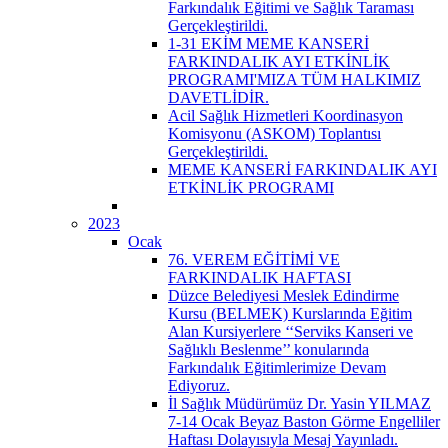
Farkındalık Eğitimi ve Sağlık Taraması
Gerçekleştirildi.
1-31 EKİM MEME KANSERİ
FARKINDALIK AYI ETKİNLİK
PROGRAMI'MIZA TÜM HALKIMIZ
DAVETLİDİR.
Acil Sağlık Hizmetleri Koordinasyon
Komisyonu (ASKOM) Toplantısı
Gerçekleştirildi.
MEME KANSERİ FARKINDALIK AYI
ETKİNLİK PROGRAMI
2023
Ocak
76. VEREM EĞİTİMİ VE
FARKINDALIK HAFTASI
Düzce Belediyesi Meslek Edindirme
Kursu (BELMEK) Kurslarında Eğitim
Alan Kursiyerlere ‘‘Serviks Kanseri ve
Sağlıklı Beslenme’’ konularında
Farkındalık Eğitimlerimize Devam
Ediyoruz.
İl Sağlık Müdürümüz Dr. Yasin YILMAZ
7-14 Ocak Beyaz Baston Görme Engelliler
Haftası Dolayısıyla Mesaj Yayınladı.