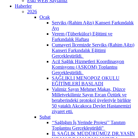
Eski WEB Sayfamız
Haberler
2026
Ocak
Serviks (Rahim Ağzı) Kanseri Farkındalık
Ayı
Verem (Tüberküloz) Eğitimi ve
Farkındalık Haftası
Cumayeri İlçemizde Serviks (Rahim Ağzı)
Kanseri Farkındalık Eğitimi
Gerçekleştirildi. ​
Acil Sağlık Hizmetleri Koordinasyon
Komisyonu (ASKOM) Toplantısı
Gerçekleştirildi. ​
SAĞLIKLI MENOPOZ OKULU
EĞİTİMLERİ BAŞLADI
Valimiz Sayın Mehmet Makas, Düzce
Milletvekilimiz Sayın Ercan Öztürk ve
beraberindeki protokol üyeleriyle birlikte
50 yataklı Akçakoca Devlet Hastanemizi
ziyaret etti.
Şubat
‘‘Sağlığım İş Yerinde Projesi’’ Tanıtım
Toplantısı Gerçekleştirildi" ​
İL SAĞLIK MÜDÜRÜMÜZ DR.YASİN