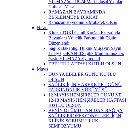
YILMAZ’ın “18-24 Mart Ulusal Yaşlılar
Haftası” Mesajı
RAMAZAN BAYRAMINDA
BESLENMEYE DİKKAT! ​
Ramazan Bayramınız Mübarek Olsun
Nisan
Kirazlı TOKİ Camii Kur’an Kursu’nda
Bayanlara Yönelik Farkındalık Eğitimi
Düzenlendi
Sağlık Bakanlığı Hukuk Müşaviri Sayın
Tülay ÇOKAN İl Sağlık Müdürümüz Dr.
Yasin YILMAZ’ı ziyaret etti
EBELER HAFTASI KUTLU OLSUN
Mayıs
DÜNYA EBELER GÜNÜ KUTLU
OLSUN
SAĞLIK İÇİN HAREKET ET GÜNÜ
FARKINDALIK YÜRÜYÜŞÜ
12 MAYIS HEMŞİRELER GÜNÜ VE
12-18 MAYIS HEMŞİRELER HAFTASI
KUTLU OLSUN
BEYİN ÖLÜMÜ-TANIDAN BAĞIŞA
SAĞLIK PROFESYONELLERİ İÇİN
KLİNİK SORUMLULUK
SEMPOZYUMU