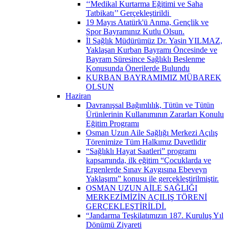
‘‘Medikal Kurtarma Eğitimi ve Saha
Tatbikatı’’ Gerçekleştirildi ​
19 Mayıs Atatürk'ü Anma, Gençlik ve
Spor Bayramınız Kutlu Olsun.
İl Sağlık Müdürümüz Dr. Yasin YILMAZ,
Yaklaşan Kurban Bayramı Öncesinde ve
Bayram Süresince Sağlıklı Beslenme
Konusunda Önerilerde Bulundu
KURBAN BAYRAMIMIZ MÜBAREK
OLSUN
Haziran
Davranışsal Bağımlılık, Tütün ve Tütün
Ürünlerinin Kullanımının Zararları Konulu
Eğitim Programı
Osman Uzun Aile Sağlığı Merkezi Açılış
Törenimize Tüm Halkımız Davetlidir
“Sağlıklı Hayat Saatleri” programı
kapsamında, ilk eğitim “Çocuklarda ve
Ergenlerde Sınav Kaygısına Ebeveyn
Yaklaşımı” konusu ile gerçekleştirilmiştir.
OSMAN UZUN AİLE SAĞLIĞI
MERKEZİMİZİN AÇILIŞ TÖRENİ
GERÇEKLEŞTİRİLDİ.
“Jandarma Teşkilatımızın 187. Kuruluş Yıl
Dönümü Ziyareti