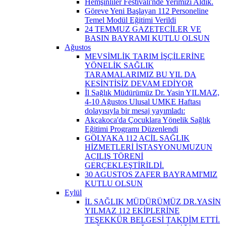
Hemşinliler Festivali'nde Yerimizi Aldık.
Göreve Yeni Başlayan 112 Personeline
Temel Modül Eğitimi Verildi
24 TEMMUZ GAZETECİLER VE
BASIN BAYRAMI KUTLU OLSUN
Ağustos
MEVSİMLİK TARIM İŞÇİLERİNE
YÖNELİK SAĞLIK
TARAMALARIMIZ BU YIL DA
KESİNTİSİZ DEVAM EDİYOR
İl Sağlık Müdürümüz Dr. Yasin YILMAZ,
4-10 Ağustos Ulusal UMKE Haftası
dolayısıyla bir mesaj yayımladı:
Akçakoca'da Çocuklara Yönelik Sağlık
Eğitimi Programı Düzenlendi
GÖLYAKA 112 ACİL SAĞLIK
HİZMETLERİ İSTASYONUMUZUN
AÇILIŞ TÖRENİ
GERÇEKLEŞTİRİLDİ.
30 AGUSTOS ZAFER BAYRAMI'MIZ
KUTLU OLSUN
Eylül
İL SAĞLIK MÜDÜRÜMÜZ DR.YASİN
YILMAZ 112 EKİPLERİNE
TEŞEKKÜR BELGESİ TAKDİM ETTİ.