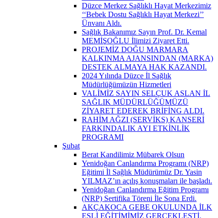
Düzce Merkez Sağlıklı Hayat Merkezimiz
‘‘Bebek Dostu Sağlıklı Hayat Merkezi’’
Ünvanı Aldı.
Sağlık Bakanımız Sayın Prof. Dr. Kemal
MEMİŞOĞLU İlimizi Ziyaret Etti.
PROJEMİZ DOĞU MARMARA
KALKINMA AJANSINDAN (MARKA)
DESTEK ALMAYA HAK KAZANDI.
2024 Yılında Düzce İl Sağlık
Müdürlüğümüzün Hizmetleri
VALİMİZ SAYIN SELÇUK ASLAN İL
SAĞLIK MÜDÜRLÜĞÜMÜZÜ
ZİYARET EDEREK BRİFİNG ALDI.
RAHİM AĞZI (SERVİKS) KANSERİ
FARKINDALIK AYI ETKİNLİK
PROGRAMI
Şubat
Berat Kandilimiz Mübarek Olsun
Yenidoğan Canlandırma Programı (NRP)
Eğitimi İl Sağlık Müdürümüz Dr. Yasin
YILMAZ’ın açılış konuşmaları ile başladı.
Yenidoğan Canlandırma Eğitim Programı
(NRP) Sertifika Töreni İle Sona Erdi.
AKÇAKOCA GEBE OKULUNDA İLK
EŞLİ EĞİTİMİMİZ GERÇEKLEŞTİ.