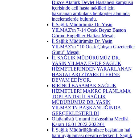
Düzce Atatürk Devlet Hastanesi kampüsü
içerisinde acil hasta nakilleri için
hazırlanan ambulans helikopter alanında
incelemelerde bulundu.
İl Sağlık Müdürümüz Dr. Yasin
YILMAZ'ın 7-14 Ocak Beyaz Baston
Görme Engelliler Haftası Mesajı
İl Sağlık Müdürümüz Dr. Yasin
YILMAZ'ın '‘10 Ocak Çalışan Gazeteciler
Günü’' Mesajı
İL SAĞLIK MÜDÜRÜMÜZ DR.
YASİN YILMAZ EVDE SAĞLIK
HİZMETLERİNDEN YARARLANAN
HASTALARI ZİYARETLERİNE
DEVAM EDİYOR.
BİRİNCİ BASAMAK SAĞLIK
HİZMETLERİ MAKRO PLANLAMA
TOPLANTISI İL SAĞLIK
MÜDÜRÜMÜZ DR. YASİN
YILMAZ’IN BAŞKANLIĞINDA
GERÇEKLEŞTİRİLDİ
Olağanüstü Umumi Hıfzıssıhha Meclisi
Kararı 16.01.2022-2022/01
İl Sağlık Müdürlüğümüzce başlatılan hal
hatır uygulaması devam ederken İl Sağlık