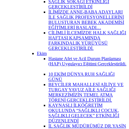
SAĞLIK SOKAĞI ETKİNLİĞİ
GERÇEKLEŞTİRİLDİ
İLİMİZDE ANNE-BABA ADAYLARI
İLE SAĞLIK PROFESYONELLERİNİ
BULUŞTURAN BEBEK AKADEMİSİ
EĞİTİMLERİ BAŞLADI…
ÇİLİMLİ İLÇEMİZDE HALK SAĞLIĞI
HAFTASI KAPSAMINDA
FARKINDALIK YÜRÜYÜŞÜ
GERÇEKLEŞTİRİLDİ.
Ekim
Hastane Afet ve Acil Durum Planlaması
(HAP) Uygulayıcı Eğitimi Gerçekleştirildi.
10 EKİM DÜNYA RUH SAĞLIĞI
GÜNÜ
BEYCİLER MAHALLESİ AİLİYE VE
TURGAY YAVUZ AİLE SAĞLIĞI
MERKEZİMİZİN TEMEL ATMA
TÖRENİ GERÇEKLEŞTİRİLDİ.
KAYNAŞLI İLKÖĞRETİM
OKULUNDA “SAĞLIKLI ÇOCUK,
SAĞLIKLI GELECEK” ETKİNLİĞİ
DÜZENLENDİ
İL SAĞLIK MÜDÜRÜMÜZ DR.YASİN