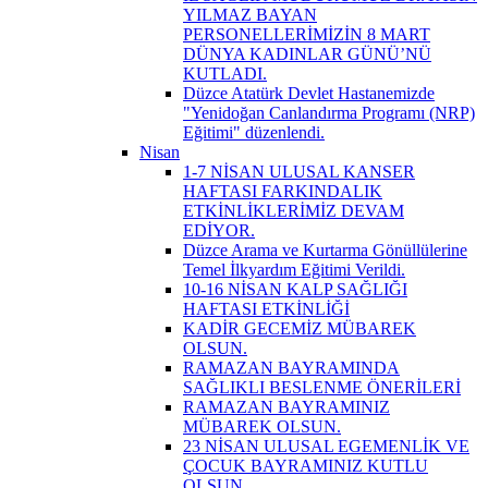
YILMAZ BAYAN
PERSONELLERİMİZİN 8 MART
DÜNYA KADINLAR GÜNÜ’NÜ
KUTLADI.
Düzce Atatürk Devlet Hastanemizde
"Yenidoğan Canlandırma Programı (NRP)
Eğitimi" düzenlendi.
Nisan
1-7 NİSAN ULUSAL KANSER
HAFTASI FARKINDALIK
ETKİNLİKLERİMİZ DEVAM
EDİYOR.
Düzce Arama ve Kurtarma Gönüllülerine
Temel İlkyardım Eğitimi Verildi.
10-16 NİSAN KALP SAĞLIĞI
HAFTASI ETKİNLİĞİ
KADİR GECEMİZ MÜBAREK
OLSUN.
RAMAZAN BAYRAMINDA
SAĞLIKLI BESLENME ÖNERİLERİ
RAMAZAN BAYRAMINIZ
MÜBAREK OLSUN.
23 NİSAN ULUSAL EGEMENLİK VE
ÇOCUK BAYRAMINIZ KUTLU
OLSUN.