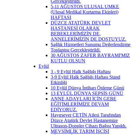
Gerçekleştirildi.
5-11 AĞUSTOS ULUSAL UMKE
(Ulusal Medikal Kurtarma Ekipleri)
HAFTASI
DÜZCE ATATÜRK DEVLET
HASTANESİ OLARAK
BEBEKLERİMİZİN DE,
ANNELERİMİZİN DE DOSTUYUZ.
Sağlık Hizmetleri Sunumu Değerlendirme
Toplantısı Gerçekleştirildi.
30 AĞUSTOS ZAFER BAYRAMI'MIZ
KUTLU OLSUN
Eylül
3 - 9 Eylül Halk Sağlığı Haftası
3-9 Eylül Halk Sağlığı Haftası Stand
Etkinliği
10 Eylül Dünya İntiharı Önleme Günü
13 EYLÜL DÜNYA SEPSİS GÜNÜ
ANNE ADAYLARI İÇİN GEBE
EĞİTİMLERİMİZE DEVAM
EDİYORUZ.
Hayırsever ÇETİN Ailesi Tarafından
Düzce Atatürk Devlet Hastanemize
Ultrason-Doppler Cihazı Bağışı Yapıldı.
MEVSİMLİK TARIM İŞÇİSİ