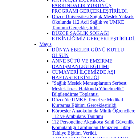
FARKINDALIK YÜRÜYÜŞ
PROGRAMI GERÇEKLEŞTİRİLDİ.
Düzce Üniversitesi Sağlık Meslek Yüksek
Okulunda 112 Acil Sağlık ve UMKE
Tanıtımı Gerçekleştirildi.
DÜZCE SAĞLIK SOKAĞI
ETKİNLİĞİMİZ GERÇEKLEŞTİRİLDİ.
Mayıs
DÜNYA EBELER GÜNÜ KUTLU
OLSUN
ANNE SÜTÜ VE EMZİRME
DANIŞMANLIĞI EĞİTİMİ
CUMAYERİ İLÇEMİZDE AŞI
HAFTASI ETKİNLİĞİ
"Sağlık Meslek Mensuplarının Serbest
Meslek İcrası Hakkında Yönetmelik"
Bilgilendirme Toplantısı
Düzce’de UMKE Temel ve Medikal
Kurtarma Eğitimi Gerçekleştirildi
Körpeşler Anaokulunda Minik Öğrencilere
112 ve Ambulans Tanıtımı
112 Personeline Akçakoca Sahil Güvenlik
Komutanlığı Tarafından Denizden Tıbbi
Tahliye Eğitimi Verildi.