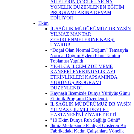
AİLELERİN ÇOCUKLARINA
YÖNELİK DÜZENLENEN EĞİTİM
PROGRAMLARINA DEVAM
EDİLİYOR.
Ekim
İL SAĞLIK MÜDÜRÜMÜZ DR.YASİN
YILMAZ MANTAR
ZEHİRLENMELERİNE KARŞI
UYARDI!
“Doğal Olan Normal Doğum” Temasıyla
Normal Doğum Eylem Planı Tanıtım
Toplantısı Yapıldı
YIĞILCA İLÇEMİZDE MEME
KANSERİ FARKINDALIK AYI
ETKİNLİKLERİ KAPSAMINDA
YÜRÜYÜŞ PROGRAMI
DÜZENLENDİ.
Kaynaşlı İlçemizde Dünya Yürüyüş Günü
Etkinlik Programı Düzenlendi.
İL SAĞLIK MÜDÜRÜMÜZ DR.YASİN
YILMAZ ÇİLİMLİ DEVLET
HASTANESİ'Nİ ZİYARET ETTİ
"10 Ekim Dünya Ruh Sağlığı Günü"
İlimiz Merkezinde Faaliyet Gösteren Bir
Fabrikadaki Kadın Çalışanlara Yönelik