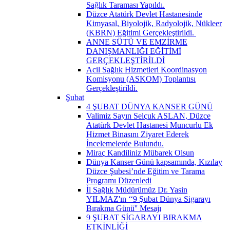
Sağlık Taraması Yapıldı.
Düzce Atatürk Devlet Hastanesinde
Kimyasal, Biyolojik, Radyolojik, Nükleer
(KBRN) Eğitimi Gerçekleştirildi. ​
ANNE SÜTÜ VE EMZİRME
DANIŞMANLIĞI EĞİTİMİ
GERÇEKLEŞTİRİLDİ
Acil Sağlık Hizmetleri Koordinasyon
Komisyonu (ASKOM) Toplantısı
Gerçekleştirildi.
Şubat
4 ŞUBAT DÜNYA KANSER GÜNÜ
Valimiz Sayın Selçuk ASLAN, Düzce
Atatürk Devlet Hastanesi Muncurlu Ek
Hizmet Binasını Ziyaret Ederek
İncelemelerde Bulundu.
Miraç Kandiliniz Mübarek Olsun
Dünya Kanser Günü kapsamında, Kızılay
Düzce Şubesi’nde Eğitim ve Tarama
Programı Düzenledi
İl Sağlık Müdürümüz Dr. Yasin
YILMAZ'ın ‘‘9 Şubat Dünya Sigarayı
Bırakma Günü'' Mesajı
9 ŞUBAT SİGARAYI BIRAKMA
ETKİNLİĞİ