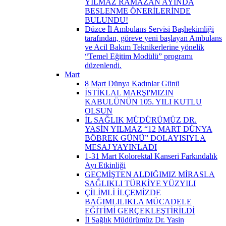
YILMAZ RAMAZAN AYINDA
BESLENME ÖNERİLERİNDE
BULUNDU!
Düzce İl Ambulans Servisi Başhekimliği
tarafından, göreve yeni başlayan Ambulans
ve Acil Bakım Teknikerlerine yönelik
“Temel Eğitim Modülü” programı
düzenlendi.
Mart
8 Mart Dünya Kadınlar Günü
İSTİKLAL MARŞI'MIZIN
KABULÜNÜN 105. YILI KUTLU
OLSUN
İL SAĞLIK MÜDÜRÜMÜZ DR.
YASİN YILMAZ “12 MART DÜNYA
BÖBREK GÜNÜ” DOLAYISIYLA
MESAJ YAYINLADI
1-31 Mart Kolorektal Kanseri Farkındalık
Ayı Etkinliği
GEÇMİŞTEN ALDIĞIMIZ MİRASLA
SAĞLIKLI TÜRKİYE YÜZYILI
ÇİLİMLİ İLÇEMİZDE
BAĞIMLILIKLA MÜCADELE
EĞİTİMİ GERÇEKLEŞTİRİLDİ
İl Sağlık Müdürümüz Dr. Yasin