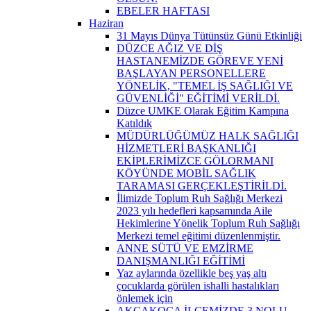
EBELER HAFTASI
Haziran
31 Mayıs Dünya Tütünsüz Günü Etkinliği
DÜZCE AĞIZ VE DİŞ
HASTANEMİZDE GÖREVE YENİ
BAŞLAYAN PERSONELLERE
YÖNELİK, "TEMEL İŞ SAĞLIĞI VE
GÜVENLİĞİ" EĞİTİMİ VERİLDİ.
Düzce UMKE Olarak Eğitim Kampına
Katıldık
MÜDÜRLÜĞÜMÜZ HALK SAĞLIĞI
HİZMETLERİ BAŞKANLIĞI
EKİPLERİMİZCE GÖLORMANI
KÖYÜNDE MOBİL SAĞLIK
TARAMASI GERÇEKLEŞTİRİLDİ.
İlimizde Toplum Ruh Sağlığı Merkezi
2023 yılı hedefleri kapsamında Aile
Hekimlerine Yönelik Toplum Ruh Sağlığı
Merkezi temel eğitimi düzenlenmiştir.
ANNE SÜTÜ VE EMZİRME
DANIŞMANLIĞI EĞİTİMİ
Yaz aylarında özellikle beş yaş altı
çocuklarda görülen ishalli hastalıkları
önlemek için
AKÇAKOCA İLÇEMİZDE 3 NOLU