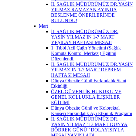
İL SAĞLIK MÜDÜRÜMÜZ DR.YASİN
YILMAZ RAMAZAN AYINDA
BESLENME ÖNERİLERİNDE
BULUNDU!
Mart
İL SAĞLIK MÜDÜRÜMÜZ DR.
YASİN YILMAZ'IN 1-7 MART
YEŞİLAY HAFTASI MESAJI
1. Tıbbi Acil Çağrı Yönetimi (Sağlık
Komuta Kontrol Merkezi) Eğitimi
Düzenlendi.
İL SAĞLIK MÜDÜRÜMÜZ DR.YASİN
YILMAZ’IN 1-7 MART DEPREM
HAFTASI MESAJI
Dünya Obezite Günü Farkındalık Stant
Etkinliği
ÖZEL GÜVENLİK HUKUKU VE
GENEL KOLLUKLA İLİŞKİLER
EĞİTİMİ
Dünya Obezite Günü ve Kolorektal
Kanseri Farkındalık Ayı Etkinlik Programı
İL SAĞLIK MÜDÜRÜMÜZ DR.
YASİN YILMAZ ''13 MART DÜNYA
BÖBREK GÜNÜ’’ DOLAYISIYLA
MESAJ YAYINLADI