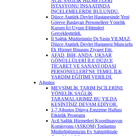
ACİL SAĞLIK HİZMETLERİ
İSTASYONU İNŞAATINDA
İNCELEMELERDE BULUNDU.
Düzce Atatürk Devlet Hastanesinde Yeni
Göreve Başlayan Personellere Yönelik
Kurum İçi Uyum Eğitimleri
Gerçekleştirildi.
İl Sağlık Müdürümüz Dr.Yasin YILMAZ,
Düzce Atatürk Devlet Hastanesi Muncurlu
Ek Hizmet Binasını Ziyaret Etti.
AFAD, İHH, ANDA, UKSAR
GÖNÜLLÜLERİ İLE DÜZCE
TİCARET VE SANAYİ ODASI
PERSONELLERİ’NE TEMEL İLK
YARDIM EĞİTİMİ VERİLDİ.
Ağustos
MEVSİMLİK TARIM İŞÇİLERİNE
YÖNELİK SAĞLIK
TARAMALARIMIZ BU YILDA
KESİNTİSİZ DEVAM EDİYOR.
1-7 Ağustos Dünya Emzirme Haftası
Etkinlik Programı
Acil Sağlık Hizmetleri Koordinasyon
Komisyonu (ASKOM) Toplantısı
Müdürlüğümüzün Ev Sahipliğinde