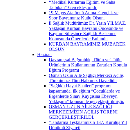
‘‘Medikal Kurtarma Eğitimi ve Saha
Tatbikatı’’ Gerçekleştirildi ​
19 Mayıs Atatürk'ü Anma, Gençlik ve
Spor Bayramınız Kutlu Olsun.
İl Sağlık Müdürümüz Dr. Yasin YILMAZ,
Yaklaşan Kurban Bayramı Öncesinde ve
Bayram Süresince Sağlıklı Beslenme
Konusunda Önerilerde Bulundu
KURBAN BAYRAMIMIZ MÜBAREK
OLSUN
Haziran
Davranışsal Bağımlılık, Tütün ve Tütün
Ürünlerinin Kullanımının Zararları Konulu
Eğitim Programı
Osman Uzun Aile Sağlığı Merkezi Açılış
Törenimize Tüm Halkımız Davetlidir
“Sağlıklı Hayat Saatleri” programı
kapsamında, ilk eğitim “Çocuklarda ve
Ergenlerde Sınav Kaygısına Ebeveyn
Yaklaşımı” konusu ile gerçekleştirilmiştir.
OSMAN UZUN AİLE SAĞLIĞI
MERKEZİMİZİN AÇILIŞ TÖRENİ
GERÇEKLEŞTİRİLDİ.
“Jandarma Teşkilatımızın 187. Kuruluş Yıl
Dönümü Ziyareti