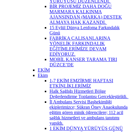
YÜRÜYÜŞÜ DÜZENLENDİ. ​
BİR PROJEMİZ DAHA DOĞU
MARMARA KALKINMA
AJANSINDAN (MARKA) DESTEK
ALMAYA HAK KAZANDI. ​
15 Eylül Dünya Lenfoma Farkındalık
Günü
FABRİKA ÇALIŞANLARINA
YÖNELİK FARKINDALIK
EĞİTİMLERİMİZE DEVAM
EDİYORUZ.
MOBİL KANSER TARAMA TIRI
DÜZCE’DE
EKİM
Ekim
1-7 EKİM EMZİRME HAFTASI
ETKİNLİKLERİMİZ
Halk Sağlığı Hizmetleri Bölge
Değerlendirme Toplantısı Gerçekleştirildi. ​
İl Ambulans Servisi Başhekimliği
ekiplerimizce; Şükran Öney Anaokulunda
eğitim gören minik öğrencilere; 112 acil
sağlık hizmetleri ve ambulans tanıtımı
yapıldı.
1 EKİM DÜNYA YÜRÜYÜŞ GÜNÜ