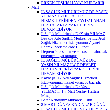
ERKEN TEŞHİS HAYAT KURTARIR
Mart
İL SAĞLIK MÜDÜRÜMÜZ DR.YASİN
YILMAZ EVDE SAĞLIK
HİZMETLERİNDEN FAYDALANAN
HASTALARI ZİYARETLERİNE
DEVAM EDİYOR.
İl Sağlık Müdürümüz Dr.Yasin YILMAZ
Beyköy Aile Sağlığı Merkezi ve 112 Acil
Sağlık Hizmetleri İstasyonunu Ziyaret
Ederek İncelemelerde Bulundu.
Deprem öncesi, anı ve sonrasında alınacak
önlemler hayat kurtarır.
İL SAĞLIK MÜDÜRÜMÜZ DR.
YASİN YILMAZ İLÇE DEVLET
HASTANELERİ ZİYARETLERİNE
DEVAM EDİYOR.
Kaynaşlı 112 Acil Sağlık Hizmetleri
İstasyonumuz hizmet vermeye başladı.
İl Sağlık Müdürümüz Dr. Yasin
YILMAZ'ın 1-7 Mart Yeşilay Haftası
Mesajı
Berat Kandiliniz Mübarek Olsun
8 MART DÜNYA KADINLAR GÜNÜ
İL SAĞLIK MÜDÜRÜMÜZ DR.YASİN