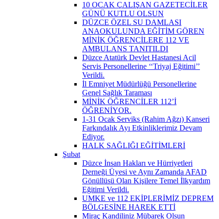
10 OCAK ÇALIŞAN GAZETECİLER
GÜNÜ KUTLU OLSUN
DÜZCE ÖZEL SU DAMLASI
ANAOKULUNDA EĞİTİM GÖREN
MİNİK ÖĞRENCİLERE 112 VE
AMBULANS TANITILDI
Düzce Atatürk Devlet Hastanesi Acil
Servis Personellerine ‘‘Triyaj Eğitimi’’
Verildi.
İl Emniyet Müdürlüğü Personellerine
Genel Sağlık Taraması
MİNİK ÖĞRENCİLER 112’İ
ÖĞRENİYOR.
1-31 Ocak Serviks (Rahim Ağzı) Kanseri
Farkındalık Ayı Etkinliklerimiz Devam
Ediyor.
HALK SAĞLIĞI EĞİTİMLERİ
Şubat
Düzce İnsan Hakları ve Hürriyetleri
Derneği Üyesi ve Aynı Zamanda AFAD
Gönüllüsü Olan Kişilere Temel İlkyardım
Eğitimi Verildi.
UMKE ve 112 EKİPLERİMİZ DEPREM
BÖLGESİNE HAREK ETTİ
Miraç Kandiliniz Mübarek Olsun