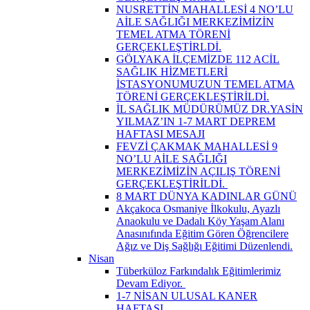
NUSRETTİN MAHALLESİ 4 NO’LU
AİLE SAĞLIĞI MERKEZİMİZİN
TEMEL ATMA TÖRENİ
GERÇEKLEŞTİRLDİ.
GÖLYAKA İLÇEMİZDE 112 ACİL
SAĞLIK HİZMETLERİ
İSTASYONUMUZUN TEMEL ATMA
TÖRENİ GERÇEKLEŞTİRİLDİ.
İL SAĞLIK MÜDÜRÜMÜZ DR.YASİN
YILMAZ’IN 1-7 MART DEPREM
HAFTASI MESAJI
FEVZİ ÇAKMAK MAHALLESİ 9
NO’LU AİLE SAĞLIĞI
MERKEZİMİZİN AÇILIŞ TÖRENİ
GERÇEKLEŞTİRİLDİ. ​
8 MART DÜNYA KADINLAR GÜNÜ
Akçakoca Osmaniye İlkokulu, Ayazlı
Anaokulu ve Dadalı Köy Yaşam Alanı
Anasınıfında Eğitim Gören Öğrencilere
Ağız ve Diş Sağlığı Eğitimi Düzenlendi.
Nisan
Tüberküloz Farkındalık Eğitimlerimiz
Devam Ediyor. ​
1-7 NİSAN ULUSAL KANER
HAFTASI