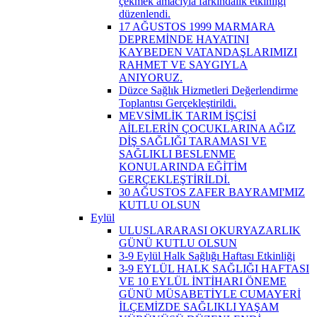
çekmek amacıyla farkındalık etkinliği
düzenlendi.
17 AĞUSTOS 1999 MARMARA
DEPREMİNDE HAYATINI
KAYBEDEN VATANDAŞLARIMIZI
RAHMET VE SAYGIYLA
ANIYORUZ.
Düzce Sağlık Hizmetleri Değerlendirme
Toplantısı Gerçekleştirildi.
MEVSİMLİK TARIM İŞÇİSİ
AİLELERİN ÇOCUKLARINA AĞIZ
DİŞ SAĞLIĞI TARAMASI VE
SAĞLIKLI BESLENME
KONULARINDA EĞİTİM
GERÇEKLEŞTİRİLDİ.
30 AĞUSTOS ZAFER BAYRAMI'MIZ
KUTLU OLSUN
Eylül
ULUSLARARASI OKURYAZARLIK
GÜNÜ KUTLU OLSUN
3-9 Eylül Halk Sağlığı Haftası Etkinliği
3-9 EYLÜL HALK SAĞLIĞI HAFTASI
VE 10 EYLÜL İNTİHARI ÖNEME
GÜNÜ MÜSABETİYLE CUMAYERİ
İLÇEMİZDE SAĞLIKLI YAŞAM