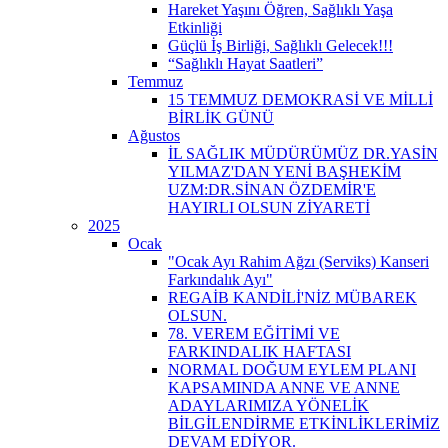
Hareket Yaşını Öğren, Sağlıklı Yaşa
Etkinliği
Güçlü İş Birliği, Sağlıklı Gelecek!!!
“Sağlıklı Hayat Saatleri”
Temmuz
15 TEMMUZ DEMOKRASİ VE MİLLİ
BİRLİK GÜNÜ
Ağustos
İL SAĞLIK MÜDÜRÜMÜZ DR.YASİN
YILMAZ'DAN YENİ BAŞHEKİM
UZM:DR.SİNAN ÖZDEMİR'E
HAYIRLI OLSUN ZİYARETİ
2025
Ocak
"Ocak Ayı Rahim Ağzı (Serviks) Kanseri
Farkındalık Ayı"
REGAİB KANDİLİ'NİZ MÜBAREK
OLSUN.
78. VEREM EĞİTİMİ VE
FARKINDALIK HAFTASI
NORMAL DOĞUM EYLEM PLANI
KAPSAMINDA ANNE VE ANNE
ADAYLARIMIZA YÖNELİK
BİLGİLENDİRME ETKİNLİKLERİMİZ
DEVAM EDİYOR.