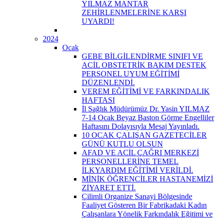
YILMAZ MANTAR
ZEHİRLENMELERİNE KARŞI
UYARDI!
2024
Ocak
GEBE BİLGİLENDİRME SINIFI VE
ACİL OBSTETRİK BAKIM DESTEK
PERSONEL UYUM EĞİTİMİ
DÜZENLENDİ.
VEREM EĞİTİMİ VE FARKINDALIK
HAFTASI
İl Sağlık Müdürümüz Dr. Yasin YILMAZ
7-14 Ocak Beyaz Baston Görme Engelliler
Haftasını Dolayısıyla Mesaj Yayınladı.
10 OCAK ÇALIŞAN GAZETECİLER
GÜNÜ KUTLU OLSUN
AFAD VE ACİL ÇAĞRI MERKEZİ
PERSONELLERİNE TEMEL
İLKYARDIM EĞİTİMİ VERİLDİ.
MİNİK ÖĞRENCİLER HASTANEMİZİ
ZİYARET ETTİ.
Çilimli Organize Sanayi Bölgesinde
Faaliyet Gösteren Bir Fabrikadaki Kadın
Çalışanlara Yönelik Farkındalık Eğitimi ve