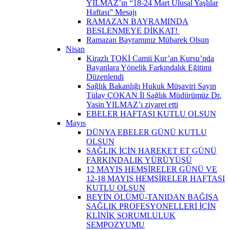
YILMAZ’ın “18-24 Mart Ulusal Yaşlılar
Haftası” Mesajı
RAMAZAN BAYRAMINDA
BESLENMEYE DİKKAT! ​
Ramazan Bayramınız Mübarek Olsun
Nisan
Kirazlı TOKİ Camii Kur’an Kursu’nda
Bayanlara Yönelik Farkındalık Eğitimi
Düzenlendi
Sağlık Bakanlığı Hukuk Müşaviri Sayın
Tülay ÇOKAN İl Sağlık Müdürümüz Dr.
Yasin YILMAZ’ı ziyaret etti
EBELER HAFTASI KUTLU OLSUN
Mayıs
DÜNYA EBELER GÜNÜ KUTLU
OLSUN
SAĞLIK İÇİN HAREKET ET GÜNÜ
FARKINDALIK YÜRÜYÜŞÜ
12 MAYIS HEMŞİRELER GÜNÜ VE
12-18 MAYIS HEMŞİRELER HAFTASI
KUTLU OLSUN
BEYİN ÖLÜMÜ-TANIDAN BAĞIŞA
SAĞLIK PROFESYONELLERİ İÇİN
KLİNİK SORUMLULUK
SEMPOZYUMU