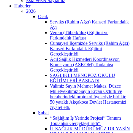
Eski WEB Sayfamız
Haberler
2026
Ocak
Serviks (Rahim Ağzı) Kanseri Farkındalık
Ayı
Verem (Tüberküloz) Eğitimi ve
Farkındalık Haftası
Cumayeri İlçemizde Serviks (Rahim Ağzı)
Kanseri Farkındalık Eğitimi
Gerçekleştirildi. ​
Acil Sağlık Hizmetleri Koordinasyon
Komisyonu (ASKOM) Toplantısı
Gerçekleştirildi. ​
SAĞLIKLI MENOPOZ OKULU
EĞİTİMLERİ BAŞLADI
Valimiz Sayın Mehmet Makas, Düzce
Milletvekilimiz Sayın Ercan Öztürk ve
beraberindeki protokol üyeleriyle birlikte
50 yataklı Akçakoca Devlet Hastanemizi
ziyaret etti.
Şubat
‘‘Sağlığım İş Yerinde Projesi’’ Tanıtım
Toplantısı Gerçekleştirildi" ​
İL SAĞLIK MÜDÜRÜMÜZ DR.YASİN