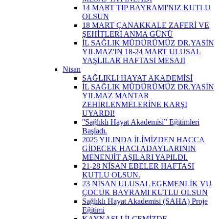
14 MART TIP BAYRAMI'NIZ KUTLU
OLSUN
18 MART ÇANAKKALE ZAFERİ VE
ŞEHİTLERİ ANMA GÜNÜ
İL SAĞLIK MÜDÜRÜMÜZ DR.YASİN
YILMAZ'IN 18-24 MART ULUSAL
YAŞLILAR HAFTASI MESAJI
Nisan
SAĞLIKLI HAYAT AKADEMİSİ
İL SAĞLIK MÜDÜRÜMÜZ DR.YASİN
YILMAZ MANTAR
ZEHİRLENMELERİNE KARŞI
UYARDI!
''Sağlıklı Hayat Akademisi” Eğitimleri
Başladı.
2025 YILINDA İLİMİZDEN HACCA
GİDECEK HACI ADAYLARININ
MENENJİT AŞILARI YAPILDI.
21-28 NİSAN EBELER HAFTASI
KUTLU OLSUN.
23 NİSAN ULUSAL EGEMENLİK VU
ÇOCUK BAYRAMI KUTLU OLSUN
Sağlıklı Hayat Akademisi (SAHA) Proje
Eğitimi
KAYNAŞLI İLÇEMİZDE