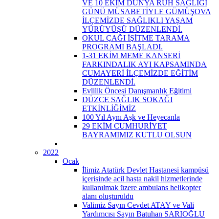
VE 10 EKİM DÜNYA RUH SAĞLIĞI
GÜNÜ MÜSABETİYLE GÜMÜŞOVA
İLÇEMİZDE SAĞLIKLI YAŞAM
YÜRÜYÜŞÜ DÜZENLENDİ.
OKUL ÇAĞI İŞİTME TARAMA
PROGRAMI BAŞLADI.
1-31 EKİM MEME KANSERİ
FARKINDALIK AYI KAPSAMINDA
CUMAYERİ İLÇEMİZDE EĞİTİM
DÜZENLENDİ.
Evlilik Öncesi Danışmanlık Eğitimi
DÜZCE SAĞLIK SOKAĞI
ETKİNLİĞİMİZ
100 Yıl Aynı Aşk ve Heyecanla
29 EKİM CUMHURİYET
BAYRAMIMIZ KUTLU OLSUN
2022
Ocak
İlimiz Atatürk Devlet Hastanesi kampüsü
içerisinde acil hasta nakil hizmetlerinde
kullanılmak üzere ambulans helikopter
alanı oluşturuldu
Valimiz Sayın Cevdet ATAY ve Vali
Yardımcısı Sayın Batuhan SARIOĞLU