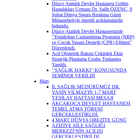
Düzce Atatürk Devlet Hastanesi Göğüs
Hastalıkları Uzmanı Dr. Salih ÖZENÇ, 9
Şubat Dünya Sigara Bırakma Günü
Münasebetiyle önemli açıklamalarda
bulundu.
Düzce Atatürk Devlet Hastanemizde
"Yenidoğan Canlandırma Programı (NRP)
ve Çocuk Yaşam Desteği (CPR) Eğitimi"
Düzenlendi.
Acil Obstetrik Bakım Çekirdek Ekip
Stratejik Planlama Grubu Toplantısı
Yapıldı.
‘’SAĞLIK HAKKI’’ KONUSUNDA
SEMİNER VERİLDİ
Mart
İL SAĞLIK MÜDÜRÜMÜZ DR.
YASİN YILMAZ'IN 1-7 MART
YEŞİLAY HAFTASI MESAJI
AKÇAKOCA DEVLET HASTANESİ
TEMEL ATMA TÖRENİ
GERÇEKLEŞTİRLDİ.
4 MART DÜNYA OBEZİTE GÜNÜ
AZİZİYE AİLE SAĞLIĞI
MERKEZİ’NİN AÇILIŞI
GERÇEKLEŞTİRİLDİ.