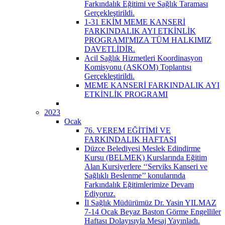
Farkındalık Eğitimi ve Sağlık Taraması
Gerçekleştirildi.
1-31 EKİM MEME KANSERİ
FARKINDALIK AYI ETKİNLİK
PROGRAMI'MIZA TÜM HALKIMIZ
DAVETLİDİR.
Acil Sağlık Hizmetleri Koordinasyon
Komisyonu (ASKOM) Toplantısı
Gerçekleştirildi.
MEME KANSERİ FARKINDALIK AYI
ETKİNLİK PROGRAMI
2023
Ocak
76. VEREM EĞİTİMİ VE
FARKINDALIK HAFTASI
Düzce Belediyesi Meslek Edindirme
Kursu (BELMEK) Kurslarında Eğitim
Alan Kursiyerlere ‘‘Serviks Kanseri ve
Sağlıklı Beslenme’’ konularında
Farkındalık Eğitimlerimize Devam
Ediyoruz.
İl Sağlık Müdürümüz Dr. Yasin YILMAZ
7-14 Ocak Beyaz Baston Görme Engelliler
Haftası Dolayısıyla Mesaj Yayınladı.