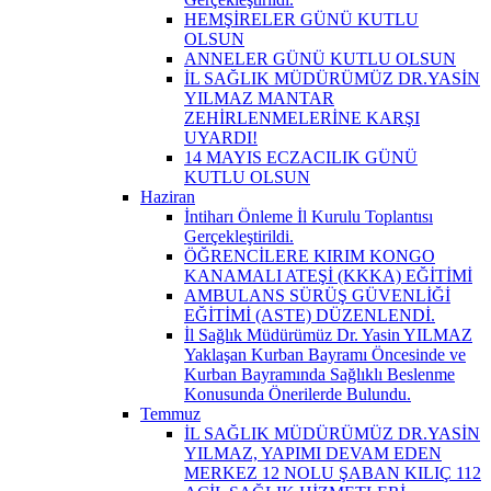
HEMŞİRELER GÜNÜ KUTLU
OLSUN
ANNELER GÜNÜ KUTLU OLSUN
İL SAĞLIK MÜDÜRÜMÜZ DR.YASİN
YILMAZ MANTAR
ZEHİRLENMELERİNE KARŞI
UYARDI!
14 MAYIS ECZACILIK GÜNÜ
KUTLU OLSUN
Haziran
İntiharı Önleme İl Kurulu Toplantısı
Gerçekleştirildi.
ÖĞRENCİLERE KIRIM KONGO
KANAMALI ATEŞİ (KKKA) EĞİTİMİ
AMBULANS SÜRÜŞ GÜVENLİĞİ
EĞİTİMİ (ASTE) DÜZENLENDİ.
İl Sağlık Müdürümüz Dr. Yasin YILMAZ
Yaklaşan Kurban Bayramı Öncesinde ve
Kurban Bayramında Sağlıklı Beslenme
Konusunda Önerilerde Bulundu.
Temmuz
İL SAĞLIK MÜDÜRÜMÜZ DR.YASİN
YILMAZ, YAPIMI DEVAM EDEN
MERKEZ 12 NOLU ŞABAN KILIÇ 112