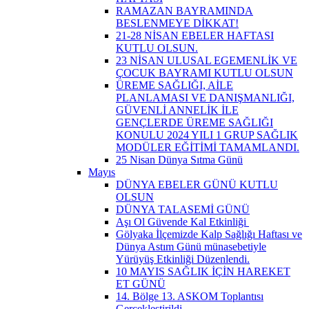
RAMAZAN BAYRAMINDA
BESLENMEYE DİKKAT!
21-28 NİSAN EBELER HAFTASI
KUTLU OLSUN.
23 NİSAN ULUSAL EGEMENLİK VE
ÇOCUK BAYRAMI KUTLU OLSUN
ÜREME SAĞLIĞI, AİLE
PLANLAMASI VE DANIŞMANLIĞI,
GÜVENLİ ANNELİK İLE
GENÇLERDE ÜREME SAĞLIĞI
KONULU 2024 YILI 1 GRUP SAĞLIK
MODÜLER EĞİTİMİ TAMAMLANDI.
25 Nisan Dünya Sıtma Günü
Mayıs
DÜNYA EBELER GÜNÜ KUTLU
OLSUN
DÜNYA TALASEMİ GÜNÜ
Aşı Ol Güvende Kal Etkinliği ​
Gölyaka İlçemizde Kalp Sağlığı Haftası ve
Dünya Astım Günü münasebetiyle
Yürüyüş Etkinliği Düzenlendi.
10 MAYIS SAĞLIK İÇİN HAREKET
ET GÜNÜ
14. Bölge 13. ASKOM Toplantısı
Gerçekleştirildi.