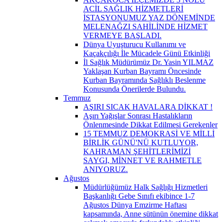
ACİL SAĞLIK HİZMETLERİ
İSTASYONUMUZ YAZ DÖNEMİNDE
MELENAĞZI SAHİLİNDE HİZMET
VERMEYE BAŞLADI.
Dünya Uyuşturucu Kullanımı ve
Kaçakçılığı İle Mücadele Günü Etkinliği
İl Sağlık Müdürümüz Dr. Yasin YILMAZ
Yaklaşan Kurban Bayramı Öncesinde
Kurban Bayramında Sağlıklı Beslenme
Konusunda Önerilerde Bulundu.
Temmuz
AŞIRI SICAK HAVALARA DİKKAT !
Aşırı Yağışlar Sonrası Hastalıkların
Önlenmesinde Dikkat Edilmesi Gerekenler
15 TEMMUZ DEMOKRASİ VE MİLLİ
BİRLİK GÜNÜ'NÜ KUTLUYOR,
KAHRAMAN ŞEHİTLERİMİZİ
SAYGI, MİNNET VE RAHMETLE
ANIYORUZ.
Ağustos
Müdürlüğümüz Halk Sağlığı Hizmetleri
Başkanlığı Gebe Sınıfı ekibince 1-7
Ağustos Dünya Emzirme Haftası
kapsamında, Anne sütünün önemine dikkat