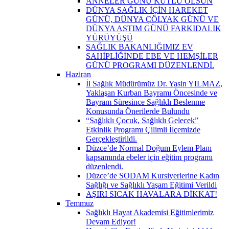
ANNELER GÜNÜ KUTLU OLSUN
DÜNYA SAĞLIK İÇİN HAREKET
GÜNÜ, DÜNYA ÇÖLYAK GÜNÜ VE
DÜNYA ASTIM GÜNÜ FARKIDALIK
YÜRÜYÜŞÜ
SAĞLIK BAKANLIĞIMIZ EV
SAHİPLİĞİNDE EBE VE HEMŞİLER
GÜNÜ PROGRAMI DÜZENLENDİ.
Haziran
İl Sağlık Müdürümüz Dr. Yasin YILMAZ,
Yaklaşan Kurban Bayramı Öncesinde ve
Bayram Süresince Sağlıklı Beslenme
Konusunda Önerilerde Bulundu
“Sağlıklı Çocuk, Sağlıklı Gelecek”
Etkinlik Programı Çilimli İlçemizde
Gerçekleştirildi.
Düzce’de Normal Doğum Eylem Planı
kapsamında ebeler için eğitim programı
düzenlendi.
Düzce’de SODAM Kursiyerlerine Kadın
Sağlığı ve Sağlıklı Yaşam Eğitimi Verildi
AŞIRI SICAK HAVALARA DİKKAT!
Temmuz
Sağlıklı Hayat Akademisi Eğitimlerimiz
Devam Ediyor!