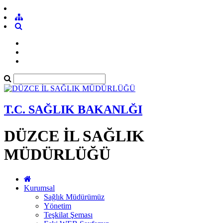
T.C. SAĞLIK BAKANLĞI
DÜZCE İL SAĞLIK
MÜDÜRLÜĞÜ
Kurumsal
Sağlık Müdürümüz
Yönetim
Teşkilat Şeması