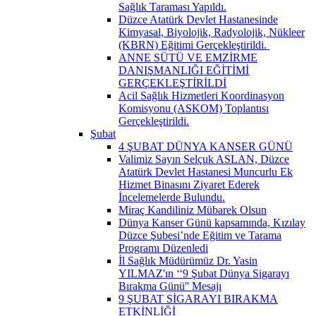
Sağlık Taraması Yapıldı.
Düzce Atatürk Devlet Hastanesinde
Kimyasal, Biyolojik, Radyolojik, Nükleer
(KBRN) Eğitimi Gerçekleştirildi. ​
ANNE SÜTÜ VE EMZİRME
DANIŞMANLIĞI EĞİTİMİ
GERÇEKLEŞTİRİLDİ
Acil Sağlık Hizmetleri Koordinasyon
Komisyonu (ASKOM) Toplantısı
Gerçekleştirildi.
Şubat
4 ŞUBAT DÜNYA KANSER GÜNÜ
Valimiz Sayın Selçuk ASLAN, Düzce
Atatürk Devlet Hastanesi Muncurlu Ek
Hizmet Binasını Ziyaret Ederek
İncelemelerde Bulundu.
Miraç Kandiliniz Mübarek Olsun
Dünya Kanser Günü kapsamında, Kızılay
Düzce Şubesi’nde Eğitim ve Tarama
Programı Düzenledi
İl Sağlık Müdürümüz Dr. Yasin
YILMAZ'ın ‘‘9 Şubat Dünya Sigarayı
Bırakma Günü'' Mesajı
9 ŞUBAT SİGARAYI BIRAKMA
ETKİNLİĞİ