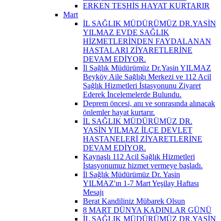
ERKEN TEŞHİS HAYAT KURTARIR
Mart
İL SAĞLIK MÜDÜRÜMÜZ DR.YASİN
YILMAZ EVDE SAĞLIK
HİZMETLERİNDEN FAYDALANAN
HASTALARI ZİYARETLERİNE
DEVAM EDİYOR.
İl Sağlık Müdürümüz Dr.Yasin YILMAZ
Beyköy Aile Sağlığı Merkezi ve 112 Acil
Sağlık Hizmetleri İstasyonunu Ziyaret
Ederek İncelemelerde Bulundu.
Deprem öncesi, anı ve sonrasında alınacak
önlemler hayat kurtarır.
İL SAĞLIK MÜDÜRÜMÜZ DR.
YASİN YILMAZ İLÇE DEVLET
HASTANELERİ ZİYARETLERİNE
DEVAM EDİYOR.
Kaynaşlı 112 Acil Sağlık Hizmetleri
İstasyonumuz hizmet vermeye başladı.
İl Sağlık Müdürümüz Dr. Yasin
YILMAZ'ın 1-7 Mart Yeşilay Haftası
Mesajı
Berat Kandiliniz Mübarek Olsun
8 MART DÜNYA KADINLAR GÜNÜ
İL SAĞLIK MÜDÜRÜMÜZ DR.YASİN