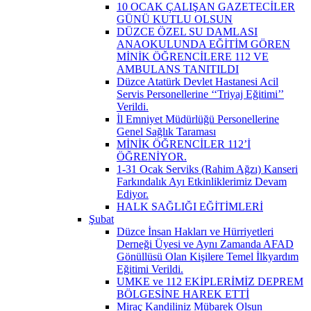
10 OCAK ÇALIŞAN GAZETECİLER
GÜNÜ KUTLU OLSUN
DÜZCE ÖZEL SU DAMLASI
ANAOKULUNDA EĞİTİM GÖREN
MİNİK ÖĞRENCİLERE 112 VE
AMBULANS TANITILDI
Düzce Atatürk Devlet Hastanesi Acil
Servis Personellerine ‘‘Triyaj Eğitimi’’
Verildi.
İl Emniyet Müdürlüğü Personellerine
Genel Sağlık Taraması
MİNİK ÖĞRENCİLER 112’İ
ÖĞRENİYOR.
1-31 Ocak Serviks (Rahim Ağzı) Kanseri
Farkındalık Ayı Etkinliklerimiz Devam
Ediyor.
HALK SAĞLIĞI EĞİTİMLERİ
Şubat
Düzce İnsan Hakları ve Hürriyetleri
Derneği Üyesi ve Aynı Zamanda AFAD
Gönüllüsü Olan Kişilere Temel İlkyardım
Eğitimi Verildi.
UMKE ve 112 EKİPLERİMİZ DEPREM
BÖLGESİNE HAREK ETTİ
Miraç Kandiliniz Mübarek Olsun