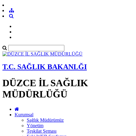
T.C. SAĞLIK BAKANLĞI
DÜZCE İL SAĞLIK
MÜDÜRLÜĞÜ
Kurumsal
Sağlık Müdürümüz
Yönetim
Teşkilat Şeması