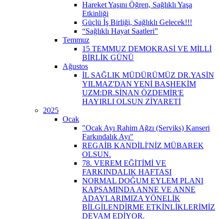
Hareket Yaşını Öğren, Sağlıklı Yaşa
Etkinliği
Güçlü İş Birliği, Sağlıklı Gelecek!!!
“Sağlıklı Hayat Saatleri”
Temmuz
15 TEMMUZ DEMOKRASİ VE MİLLİ
BİRLİK GÜNÜ
Ağustos
İL SAĞLIK MÜDÜRÜMÜZ DR.YASİN
YILMAZ'DAN YENİ BAŞHEKİM
UZM:DR.SİNAN ÖZDEMİR'E
HAYIRLI OLSUN ZİYARETİ
2025
Ocak
"Ocak Ayı Rahim Ağzı (Serviks) Kanseri
Farkındalık Ayı"
REGAİB KANDİLİ'NİZ MÜBAREK
OLSUN.
78. VEREM EĞİTİMİ VE
FARKINDALIK HAFTASI
NORMAL DOĞUM EYLEM PLANI
KAPSAMINDA ANNE VE ANNE
ADAYLARIMIZA YÖNELİK
BİLGİLENDİRME ETKİNLİKLERİMİZ
DEVAM EDİYOR.