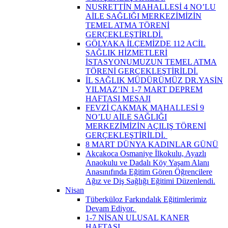
NUSRETTİN MAHALLESİ 4 NO’LU
AİLE SAĞLIĞI MERKEZİMİZİN
TEMEL ATMA TÖRENİ
GERÇEKLEŞTİRLDİ.
GÖLYAKA İLÇEMİZDE 112 ACİL
SAĞLIK HİZMETLERİ
İSTASYONUMUZUN TEMEL ATMA
TÖRENİ GERÇEKLEŞTİRİLDİ.
İL SAĞLIK MÜDÜRÜMÜZ DR.YASİN
YILMAZ’IN 1-7 MART DEPREM
HAFTASI MESAJI
FEVZİ ÇAKMAK MAHALLESİ 9
NO’LU AİLE SAĞLIĞI
MERKEZİMİZİN AÇILIŞ TÖRENİ
GERÇEKLEŞTİRİLDİ. ​
8 MART DÜNYA KADINLAR GÜNÜ
Akçakoca Osmaniye İlkokulu, Ayazlı
Anaokulu ve Dadalı Köy Yaşam Alanı
Anasınıfında Eğitim Gören Öğrencilere
Ağız ve Diş Sağlığı Eğitimi Düzenlendi.
Nisan
Tüberküloz Farkındalık Eğitimlerimiz
Devam Ediyor. ​
1-7 NİSAN ULUSAL KANER
HAFTASI