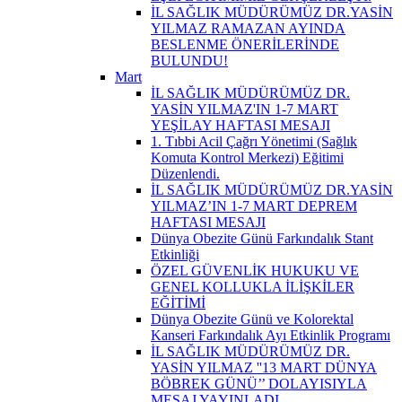
İL SAĞLIK MÜDÜRÜMÜZ DR.YASİN
YILMAZ RAMAZAN AYINDA
BESLENME ÖNERİLERİNDE
BULUNDU!
Mart
İL SAĞLIK MÜDÜRÜMÜZ DR.
YASİN YILMAZ'IN 1-7 MART
YEŞİLAY HAFTASI MESAJI
1. Tıbbi Acil Çağrı Yönetimi (Sağlık
Komuta Kontrol Merkezi) Eğitimi
Düzenlendi.
İL SAĞLIK MÜDÜRÜMÜZ DR.YASİN
YILMAZ’IN 1-7 MART DEPREM
HAFTASI MESAJI
Dünya Obezite Günü Farkındalık Stant
Etkinliği
ÖZEL GÜVENLİK HUKUKU VE
GENEL KOLLUKLA İLİŞKİLER
EĞİTİMİ
Dünya Obezite Günü ve Kolorektal
Kanseri Farkındalık Ayı Etkinlik Programı
İL SAĞLIK MÜDÜRÜMÜZ DR.
YASİN YILMAZ ''13 MART DÜNYA
BÖBREK GÜNÜ’’ DOLAYISIYLA
MESAJ YAYINLADI