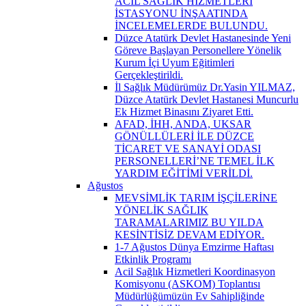
ACİL SAĞLIK HİZMETLERİ
İSTASYONU İNŞAATINDA
İNCELEMELERDE BULUNDU.
Düzce Atatürk Devlet Hastanesinde Yeni
Göreve Başlayan Personellere Yönelik
Kurum İçi Uyum Eğitimleri
Gerçekleştirildi.
İl Sağlık Müdürümüz Dr.Yasin YILMAZ,
Düzce Atatürk Devlet Hastanesi Muncurlu
Ek Hizmet Binasını Ziyaret Etti.
AFAD, İHH, ANDA, UKSAR
GÖNÜLLÜLERİ İLE DÜZCE
TİCARET VE SANAYİ ODASI
PERSONELLERİ’NE TEMEL İLK
YARDIM EĞİTİMİ VERİLDİ.
Ağustos
MEVSİMLİK TARIM İŞÇİLERİNE
YÖNELİK SAĞLIK
TARAMALARIMIZ BU YILDA
KESİNTİSİZ DEVAM EDİYOR.
1-7 Ağustos Dünya Emzirme Haftası
Etkinlik Programı
Acil Sağlık Hizmetleri Koordinasyon
Komisyonu (ASKOM) Toplantısı
Müdürlüğümüzün Ev Sahipliğinde