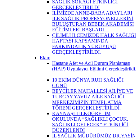
SAĞLIK SOKAĞI ETKİNLİĞİ
GERÇEKLEŞTİRİLDİ
İLİMİZDE ANNE-BABA ADAYLARI
İLE SAĞLIK PROFESYONELLERİNİ
BULUŞTURAN BEBEK AKADEMİSİ
EĞİTİMLERİ BAŞLADI…
ÇİLİMLİ İLÇEMİZDE HALK SAĞLIĞI
HAFTASI KAPSAMINDA
FARKINDALIK YÜRÜYÜŞÜ
GERÇEKLEŞTİRİLDİ.
Ekim
Hastane Afet ve Acil Durum Planlaması
(HAP) Uygulayıcı Eğitimi Gerçekleştirildi.
10 EKİM DÜNYA RUH SAĞLIĞI
GÜNÜ
BEYCİLER MAHALLESİ AİLİYE VE
TURGAY YAVUZ AİLE SAĞLIĞI
MERKEZİMİZİN TEMEL ATMA
TÖRENİ GERÇEKLEŞTİRİLDİ.
KAYNAŞLI İLKÖĞRETİM
OKULUNDA “SAĞLIKLI ÇOCUK,
SAĞLIKLI GELECEK” ETKİNLİĞİ
DÜZENLENDİ
İL SAĞLIK MÜDÜRÜMÜZ DR.YASİN