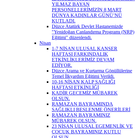
YILMAZ BAYAN
PERSONELLERİMİZİN 8 MART
DÜNYA KADINLAR GÜNÜ’NÜ
KUTLADI.
Düzce Atatürk Devlet Hastanemizde
"Yenidoğan Canlandırma Programı (NRP)
Eğitimi" düzenlendi.
Nisan
1-7 NİSAN ULUSAL KANSER
HAFTASI FARKINDALIK
ETKİNLİKLERİMİZ DEVAM
EDİYOR.
Düzce Arama ve Kurtarma Gönüllülerine
Temel İlkyardım Eğitimi Verildi.
10-16 NİSAN KALP SAĞLIĞI
HAFTASI ETKİNLİĞİ
KADİR GECEMİZ MÜBAREK
OLSUN.
RAMAZAN BAYRAMINDA
SAĞLIKLI BESLENME ÖNERİLERİ
RAMAZAN BAYRAMINIZ
MÜBAREK OLSUN.
23 NİSAN ULUSAL EGEMENLİK VE
ÇOCUK BAYRAMINIZ KUTLU
OLSUN.