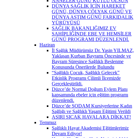
ANNELER GÜNÜ KUTLU OLSUN
DÜNYA SAĞLIK İÇİN HAREKET
GÜNÜ, DÜNYA ÇÖLYAK GÜNÜ VE
DÜNYA ASTIM GÜNÜ FARKIDALIK
YÜRÜYÜŞÜ
SAĞLIK BAKANLIĞIMIZ EV
SAHİPLİĞİNDE EBE VE HEMŞİLER
GÜNÜ PROGRAMI DÜZENLENDİ.
Haziran
İl Sağlık Müdürümüz Dr. Yasin YILMAZ,
Yaklaşan Kurban Bayramı Öncesinde ve
Bayram Süresince Sağlıklı Beslenme
Konusunda Önerilerde Bulundu
“Sağlıklı Çocuk, Sağlıklı Gelecek”
Etkinlik Programı Çilimli İlçemizde
Gerçekleştirildi.
Düzce’de Normal Doğum Eylem Planı
kapsamında ebeler için eğitim programı
düzenlendi.
Düzce’de SODAM Kursiyerlerine Kadın
Sağlığı ve Sağlıklı Yaşam Eğitimi Verildi
AŞIRI SICAK HAVALARA DİKKAT!
Temmuz
Sağlıklı Hayat Akademisi Eğitimlerimiz
Devam Ediyor!