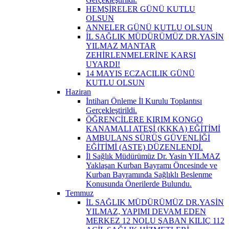
HEMŞİRELER GÜNÜ KUTLU
OLSUN
ANNELER GÜNÜ KUTLU OLSUN
İL SAĞLIK MÜDÜRÜMÜZ DR.YASİN
YILMAZ MANTAR
ZEHİRLENMELERİNE KARŞI
UYARDI!
14 MAYIS ECZACILIK GÜNÜ
KUTLU OLSUN
Haziran
İntiharı Önleme İl Kurulu Toplantısı
Gerçekleştirildi.
ÖĞRENCİLERE KIRIM KONGO
KANAMALI ATEŞİ (KKKA) EĞİTİMİ
AMBULANS SÜRÜŞ GÜVENLİĞİ
EĞİTİMİ (ASTE) DÜZENLENDİ.
İl Sağlık Müdürümüz Dr. Yasin YILMAZ
Yaklaşan Kurban Bayramı Öncesinde ve
Kurban Bayramında Sağlıklı Beslenme
Konusunda Önerilerde Bulundu.
Temmuz
İL SAĞLIK MÜDÜRÜMÜZ DR.YASİN
YILMAZ, YAPIMI DEVAM EDEN
MERKEZ 12 NOLU ŞABAN KILIÇ 112