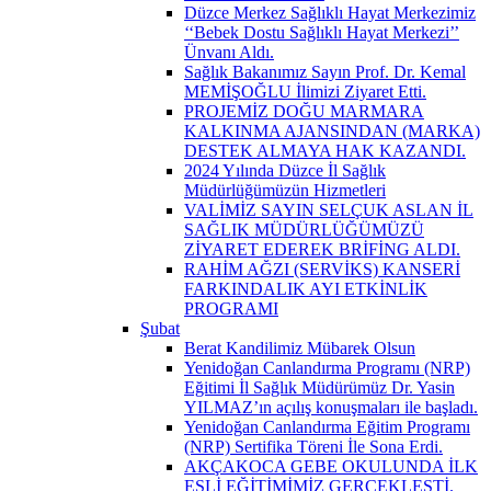
Düzce Merkez Sağlıklı Hayat Merkezimiz
‘‘Bebek Dostu Sağlıklı Hayat Merkezi’’
Ünvanı Aldı.
Sağlık Bakanımız Sayın Prof. Dr. Kemal
MEMİŞOĞLU İlimizi Ziyaret Etti.
PROJEMİZ DOĞU MARMARA
KALKINMA AJANSINDAN (MARKA)
DESTEK ALMAYA HAK KAZANDI.
2024 Yılında Düzce İl Sağlık
Müdürlüğümüzün Hizmetleri
VALİMİZ SAYIN SELÇUK ASLAN İL
SAĞLIK MÜDÜRLÜĞÜMÜZÜ
ZİYARET EDEREK BRİFİNG ALDI.
RAHİM AĞZI (SERVİKS) KANSERİ
FARKINDALIK AYI ETKİNLİK
PROGRAMI
Şubat
Berat Kandilimiz Mübarek Olsun
Yenidoğan Canlandırma Programı (NRP)
Eğitimi İl Sağlık Müdürümüz Dr. Yasin
YILMAZ’ın açılış konuşmaları ile başladı.
Yenidoğan Canlandırma Eğitim Programı
(NRP) Sertifika Töreni İle Sona Erdi.
AKÇAKOCA GEBE OKULUNDA İLK
EŞLİ EĞİTİMİMİZ GERÇEKLEŞTİ.