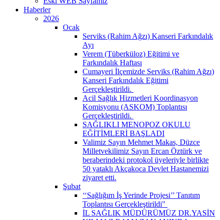
Eski WEB Sayfamız
Haberler
2026
Ocak
Serviks (Rahim Ağzı) Kanseri Farkındalık
Ayı
Verem (Tüberküloz) Eğitimi ve
Farkındalık Haftası
Cumayeri İlçemizde Serviks (Rahim Ağzı)
Kanseri Farkındalık Eğitimi
Gerçekleştirildi. ​
Acil Sağlık Hizmetleri Koordinasyon
Komisyonu (ASKOM) Toplantısı
Gerçekleştirildi. ​
SAĞLIKLI MENOPOZ OKULU
EĞİTİMLERİ BAŞLADI
Valimiz Sayın Mehmet Makas, Düzce
Milletvekilimiz Sayın Ercan Öztürk ve
beraberindeki protokol üyeleriyle birlikte
50 yataklı Akçakoca Devlet Hastanemizi
ziyaret etti.
Şubat
‘‘Sağlığım İş Yerinde Projesi’’ Tanıtım
Toplantısı Gerçekleştirildi" ​
İL SAĞLIK MÜDÜRÜMÜZ DR.YASİN