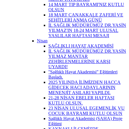
14 MART TIP BAYRAMI'NIZ KUTLU
OLSUN
18 MART ÇANAKKALE ZAFERİ VE
ŞEHİTLERİ ANMA GÜNÜ
İL SAĞLIK MÜDÜRÜMÜZ DR.YASİN
YILMAZ'IN 18-24 MART ULUSAL
YAŞLILAR HAFTASI MESAJI
Nisan
SAĞLIKLI HAYAT AKADEMİSİ
İL SAĞLIK MÜDÜRÜMÜZ DR.YASİN
YILMAZ MANTAR
ZEHİRLENMELERİNE KARŞI
UYARDI!
''Sağlıklı Hayat Akademisi” Eğitimleri
Başladı.
2025 YILINDA İLİMİZDEN HACCA
GİDECEK HACI ADAYLARININ
MENENJİT AŞILARI YAPILDI.
21-28 NİSAN EBELER HAFTASI
KUTLU OLSUN.
23 NİSAN ULUSAL EGEMENLİK VU
ÇOCUK BAYRAMI KUTLU OLSUN
Sağlıklı Hayat Akademisi (SAHA) Proje
Eğitimi
KAYNAŞLI İLÇEMİZDE