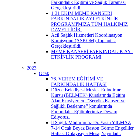
Farkındalık Eğitimi ve Sağlık Taraması
Gerçekleştirildi.
1-31 EKİM MEME KANSERİ
FARKINDALIK AYI ETKİNLİK
PROGRAMI'MIZA TÜM HALKIMIZ
DAVETLİDİR.
Acil Sağlık Hizmetleri Koordinasyon
Komisyonu (ASKOM) Toplantısı
Gerçekleştirildi.
MEME KANSERİ FARKINDALIK AYI
ETKİNLİK PROGRAMI
2023
Ocak
76. VEREM EĞİTİMİ VE
FARKINDALIK HAFTASI
Düzce Belediyesi Meslek Edindirme
Kursu (BELMEK) Kurslarında Eğitim
Alan Kursiyerlere ‘‘Serviks Kanseri ve
Sağlıklı Beslenme’’ konularında
Farkındalık Eğitimlerimize Devam
Ediyoruz.
İl Sağlık Müdürümüz Dr. Yasin YILMAZ
7-14 Ocak Beyaz Baston Görme Engelliler
Haftası Dolayısıyla Mesaj Yayınladı.