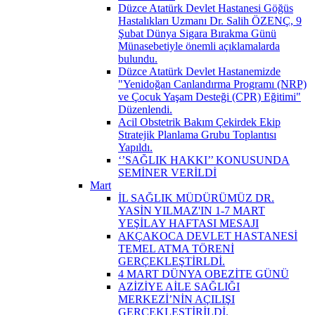
Düzce Atatürk Devlet Hastanesi Göğüs
Hastalıkları Uzmanı Dr. Salih ÖZENÇ, 9
Şubat Dünya Sigara Bırakma Günü
Münasebetiyle önemli açıklamalarda
bulundu.
Düzce Atatürk Devlet Hastanemizde
"Yenidoğan Canlandırma Programı (NRP)
ve Çocuk Yaşam Desteği (CPR) Eğitimi"
Düzenlendi.
Acil Obstetrik Bakım Çekirdek Ekip
Stratejik Planlama Grubu Toplantısı
Yapıldı.
‘’SAĞLIK HAKKI’’ KONUSUNDA
SEMİNER VERİLDİ
Mart
İL SAĞLIK MÜDÜRÜMÜZ DR.
YASİN YILMAZ'IN 1-7 MART
YEŞİLAY HAFTASI MESAJI
AKÇAKOCA DEVLET HASTANESİ
TEMEL ATMA TÖRENİ
GERÇEKLEŞTİRLDİ.
4 MART DÜNYA OBEZİTE GÜNÜ
AZİZİYE AİLE SAĞLIĞI
MERKEZİ’NİN AÇILIŞI
GERÇEKLEŞTİRİLDİ.