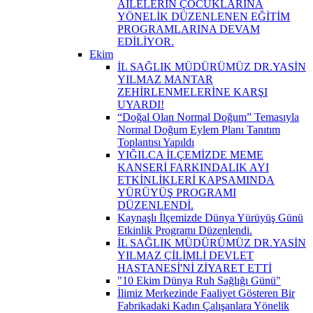
AİLELERİN ÇOCUKLARINA
YÖNELİK DÜZENLENEN EĞİTİM
PROGRAMLARINA DEVAM
EDİLİYOR.
Ekim
İL SAĞLIK MÜDÜRÜMÜZ DR.YASİN
YILMAZ MANTAR
ZEHİRLENMELERİNE KARŞI
UYARDI!
“Doğal Olan Normal Doğum” Temasıyla
Normal Doğum Eylem Planı Tanıtım
Toplantısı Yapıldı
YIĞILCA İLÇEMİZDE MEME
KANSERİ FARKINDALIK AYI
ETKİNLİKLERİ KAPSAMINDA
YÜRÜYÜŞ PROGRAMI
DÜZENLENDİ.
Kaynaşlı İlçemizde Dünya Yürüyüş Günü
Etkinlik Programı Düzenlendi.
İL SAĞLIK MÜDÜRÜMÜZ DR.YASİN
YILMAZ ÇİLİMLİ DEVLET
HASTANESİ'Nİ ZİYARET ETTİ
"10 Ekim Dünya Ruh Sağlığı Günü"
İlimiz Merkezinde Faaliyet Gösteren Bir
Fabrikadaki Kadın Çalışanlara Yönelik