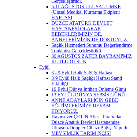
Gerçekleştirildi.
5-11 AĞUSTOS ULUSAL UMKE
(Ulusal Medikal Kurtarma Ekipleri)
HAFTASI
DÜZCE ATATÜRK DEVLET
HASTANESİ OLARAK
BEBEKLERİMİZİN DE,
ANNELERİMİZİN DE DOSTUYUZ.
Sağlık Hizmetleri Sunumu Değerlendirme
Toplantısı Gerçekleştirildi.
30 AĞUSTOS ZAFER BAYRAMI'MIZ
KUTLU OLSUN
Eylül
3 - 9 Eylül Halk Sağlığı Haftası
3-9 Eylül Halk Sağlığı Haftası Stand
Etkinliği
10 Eylül Dünya İntiharı Önleme Günü
13 EYLÜL DÜNYA SEPSİS GÜNÜ
ANNE ADAYLARI İÇİN GEBE
EĞİTİMLERİMİZE DEVAM
EDİYORUZ.
Hayırsever ÇETİN Ailesi Tarafından
Düzce Atatürk Devlet Hastanemize
Ultrason-Doppler Cihazı Bağışı Yapıldı.
MEVSİMLİK TARIM İŞÇİSİ