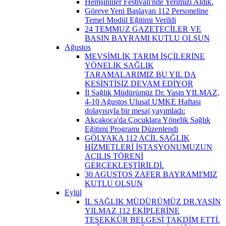
Hemşinliler Festivali'nde Yerimizi Aldık.
Göreve Yeni Başlayan 112 Personeline
Temel Modül Eğitimi Verildi
24 TEMMUZ GAZETECİLER VE
BASIN BAYRAMI KUTLU OLSUN
Ağustos
MEVSİMLİK TARIM İŞÇİLERİNE
YÖNELİK SAĞLIK
TARAMALARIMIZ BU YIL DA
KESİNTİSİZ DEVAM EDİYOR
İl Sağlık Müdürümüz Dr. Yasin YILMAZ,
4-10 Ağustos Ulusal UMKE Haftası
dolayısıyla bir mesaj yayımladı:
Akçakoca'da Çocuklara Yönelik Sağlık
Eğitimi Programı Düzenlendi
GÖLYAKA 112 ACİL SAĞLIK
HİZMETLERİ İSTASYONUMUZUN
AÇILIŞ TÖRENİ
GERÇEKLEŞTİRİLDİ.
30 AGUSTOS ZAFER BAYRAMI'MIZ
KUTLU OLSUN
Eylül
İL SAĞLIK MÜDÜRÜMÜZ DR.YASİN
YILMAZ 112 EKİPLERİNE
TEŞEKKÜR BELGESİ TAKDİM ETTİ.