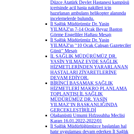
Düzce Atatürk Devlet Hastanesi kampüsü
içerisinde acil hasta nakilleri için
hazırlanan ambulans helikopter alanında
incelemelerde bulundu.
İl Sağlık Müdürümüz Dr. Yasin
YILMAZ'ın 7-14 Ocak Beyaz Baston
Görme Engelliler Haftası Mesajı
İl Sağlık Müdürümüz Dr. Yasin
YILMAZ'ın '‘10 Ocak Çalışan Gazeteciler
Günü’' Mesajı
İL SAĞLIK MÜDÜRÜMÜZ DR.
YASİN YILMAZ EVDE SAĞLIK
HİZMETLERİNDEN YARARLANAN
HASTALARI ZİYARETLERİNE
DEVAM EDİYOR.
BİRİNCİ BASAMAK SAĞLIK
HİZMETLERİ MAKRO PLANLAMA
TOPLANTISI İL SAĞLIK
MÜDÜRÜMÜZ DR. YASİN
YILMAZ’IN BAŞKANLIĞINDA
GERÇEKLEŞTİRİLDİ
Olağanüstü Umumi Hıfzıssıhha Meclisi
Kararı 16.01.2022-2022/01
İl Sağlık Müdürlüğümüzce başlatılan hal
hatır uygulaması devam ederken İl Sağlık