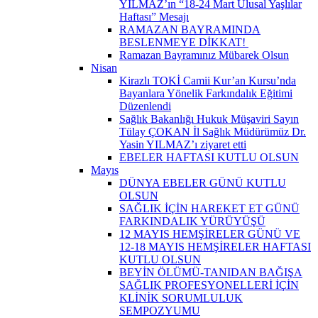
YILMAZ’ın “18-24 Mart Ulusal Yaşlılar
Haftası” Mesajı
RAMAZAN BAYRAMINDA
BESLENMEYE DİKKAT! ​
Ramazan Bayramınız Mübarek Olsun
Nisan
Kirazlı TOKİ Camii Kur’an Kursu’nda
Bayanlara Yönelik Farkındalık Eğitimi
Düzenlendi
Sağlık Bakanlığı Hukuk Müşaviri Sayın
Tülay ÇOKAN İl Sağlık Müdürümüz Dr.
Yasin YILMAZ’ı ziyaret etti
EBELER HAFTASI KUTLU OLSUN
Mayıs
DÜNYA EBELER GÜNÜ KUTLU
OLSUN
SAĞLIK İÇİN HAREKET ET GÜNÜ
FARKINDALIK YÜRÜYÜŞÜ
12 MAYIS HEMŞİRELER GÜNÜ VE
12-18 MAYIS HEMŞİRELER HAFTASI
KUTLU OLSUN
BEYİN ÖLÜMÜ-TANIDAN BAĞIŞA
SAĞLIK PROFESYONELLERİ İÇİN
KLİNİK SORUMLULUK
SEMPOZYUMU