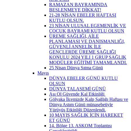
RAMAZAN BAYRAMINDA
BESLENMEYE DİKKAT!
21-28 NİSAN EBELER HAFTASI
KUTLU OLSUN.
23 NİSAN ULUSAL EGEMENLİK VE
ÇOCUK BAYRAMI KUTLU OLSUN
ÜREME SAĞLIĞI, AİLE
PLANLAMASI VE DANIŞMANLIĞI,
GÜVENLİ ANNELİK İLE
GENÇLERDE ÜREME SAĞLIĞI
KONULU 2024 YILI 1 GRUP SAĞLIK
MODÜLER EĞİTİMİ TAMAMLANDI.
25 Nisan Dünya Sıtma Günü
Mayıs
DÜNYA EBELER GÜNÜ KUTLU
OLSUN
DÜNYA TALASEMİ GÜNÜ
Aşı Ol Güvende Kal Etkinliği ​
Gölyaka İlçemizde Kalp Sağlığı Haftası ve
Dünya Astım Günü münasebetiyle
Yürüyüş Etkinliği Düzenlendi.
10 MAYIS SAĞLIK İÇİN HAREKET
ET GÜNÜ
14. Bölge 13. ASKOM Toplantısı
Gerçekleştirildi.