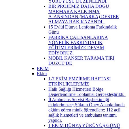
YÜRÜYÜŞÜ DÜZENLENDİ. ​
BİR PROJEMİZ DAHA DOĞU
MARMARA KALKINMA
AJANSINDAN (MARKA) DESTEK
ALMAYA HAK KAZANDI. ​
15 Eylül Dünya Lenfoma Farkındalık
Günü
FABRİKA ÇALIŞANLARINA
YÖNELİK FARKINDALIK
EĞİTİMLERİMİZE DEVAM
EDİYORUZ.
MOBİL KANSER TARAMA TIRI
DÜZCE’DE
EKİM
Ekim
1-7 EKİM EMZİRME HAFTASI
ETKİNLİKLERİMİZ
Halk Sağlığı Hizmetleri Bölge
Değerlendirme Toplantısı Gerçekleştirildi. ​
İl Ambulans Servisi Başhekimliği
ekiplerimizce; Şükran Öney Anaokulunda
eğitim gören minik öğrencilere; 112 acil
sağlık hizmetleri ve ambulans tanıtımı
yapıldı.
1 EKİM DÜNYA YÜRÜYÜŞ GÜNÜ