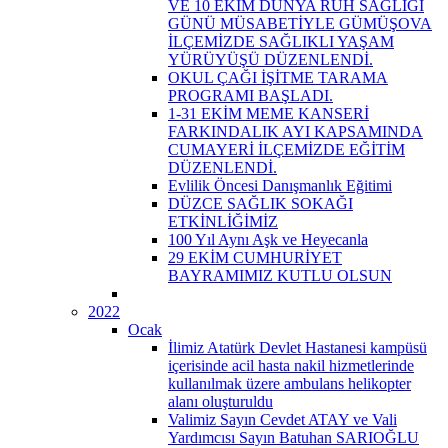
VE 10 EKİM DÜNYA RUH SAĞLIĞI
GÜNÜ MÜSABETİYLE GÜMÜŞOVA
İLÇEMİZDE SAĞLIKLI YAŞAM
YÜRÜYÜŞÜ DÜZENLENDİ.
OKUL ÇAĞI İŞİTME TARAMA
PROGRAMI BAŞLADI.
1-31 EKİM MEME KANSERİ
FARKINDALIK AYI KAPSAMINDA
CUMAYERİ İLÇEMİZDE EĞİTİM
DÜZENLENDİ.
Evlilik Öncesi Danışmanlık Eğitimi
DÜZCE SAĞLIK SOKAĞI
ETKİNLİĞİMİZ
100 Yıl Aynı Aşk ve Heyecanla
29 EKİM CUMHURİYET
BAYRAMIMIZ KUTLU OLSUN
2022
Ocak
İlimiz Atatürk Devlet Hastanesi kampüsü
içerisinde acil hasta nakil hizmetlerinde
kullanılmak üzere ambulans helikopter
alanı oluşturuldu
Valimiz Sayın Cevdet ATAY ve Vali
Yardımcısı Sayın Batuhan SARIOĞLU