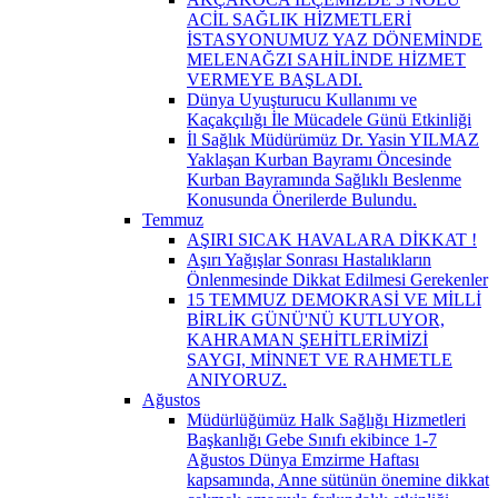
ACİL SAĞLIK HİZMETLERİ
İSTASYONUMUZ YAZ DÖNEMİNDE
MELENAĞZI SAHİLİNDE HİZMET
VERMEYE BAŞLADI.
Dünya Uyuşturucu Kullanımı ve
Kaçakçılığı İle Mücadele Günü Etkinliği
İl Sağlık Müdürümüz Dr. Yasin YILMAZ
Yaklaşan Kurban Bayramı Öncesinde
Kurban Bayramında Sağlıklı Beslenme
Konusunda Önerilerde Bulundu.
Temmuz
AŞIRI SICAK HAVALARA DİKKAT !
Aşırı Yağışlar Sonrası Hastalıkların
Önlenmesinde Dikkat Edilmesi Gerekenler
15 TEMMUZ DEMOKRASİ VE MİLLİ
BİRLİK GÜNÜ'NÜ KUTLUYOR,
KAHRAMAN ŞEHİTLERİMİZİ
SAYGI, MİNNET VE RAHMETLE
ANIYORUZ.
Ağustos
Müdürlüğümüz Halk Sağlığı Hizmetleri
Başkanlığı Gebe Sınıfı ekibince 1-7
Ağustos Dünya Emzirme Haftası
kapsamında, Anne sütünün önemine dikkat