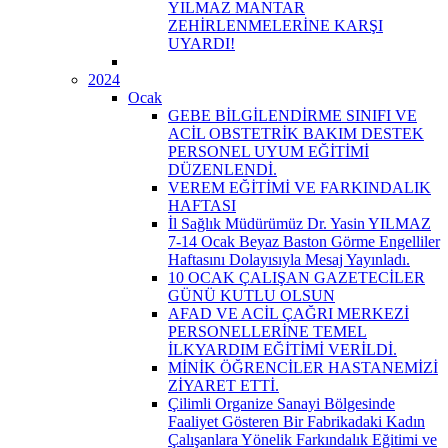
YILMAZ MANTAR
ZEHİRLENMELERİNE KARŞI
UYARDI!
2024
Ocak
GEBE BİLGİLENDİRME SINIFI VE
ACİL OBSTETRİK BAKIM DESTEK
PERSONEL UYUM EĞİTİMİ
DÜZENLENDİ.
VEREM EĞİTİMİ VE FARKINDALIK
HAFTASI
İl Sağlık Müdürümüz Dr. Yasin YILMAZ
7-14 Ocak Beyaz Baston Görme Engelliler
Haftasını Dolayısıyla Mesaj Yayınladı.
10 OCAK ÇALIŞAN GAZETECİLER
GÜNÜ KUTLU OLSUN
AFAD VE ACİL ÇAĞRI MERKEZİ
PERSONELLERİNE TEMEL
İLKYARDIM EĞİTİMİ VERİLDİ.
MİNİK ÖĞRENCİLER HASTANEMİZİ
ZİYARET ETTİ.
Çilimli Organize Sanayi Bölgesinde
Faaliyet Gösteren Bir Fabrikadaki Kadın
Çalışanlara Yönelik Farkındalık Eğitimi ve