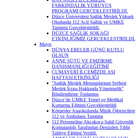
FARKINDALIK YÜRÜYÜŞ
PROGRAMI GERÇEKLEŞTİRİLDİ.
Düzce Üniversitesi Sağlık Meslek Yüksek
Okulunda 112 Acil Sağlık ve UMKE
Tanıtımı Gerçekleştirildi.
DÜZCE SAĞLIK SOKAĞI
ETKİNLİĞİMİZ GERÇEKLEŞTİRİLDİ.
Mayıs
DÜNYA EBELER GÜNÜ KUTLU
OLSUN
ANNE SÜTÜ VE EMZİRME
DANIŞMANLIĞI EĞİTİMİ
CUMAYERİ İLÇEMİZDE AŞI
HAFTASI ETKİNLİĞİ
"Sağlık Meslek Mensuplarının Serbest
Meslek İcrası Hakkında Yönetmelik"
Bilgilendirme Toplantısı
Düzce’de UMKE Temel ve Medikal
Kurtarma Eğitimi Gerçekleştirildi
Körpeşler Anaokulunda Minik Öğrencilere
112 ve Ambulans Tanıtımı
112 Personeline Akçakoca Sahil Güvenlik
Komutanlığı Tarafından Denizden Tıbbi
Tahliye Eğitimi Verildi.