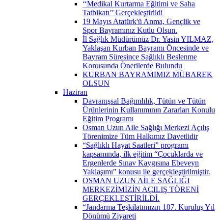
‘‘Medikal Kurtarma Eğitimi ve Saha
Tatbikatı’’ Gerçekleştirildi ​
19 Mayıs Atatürk'ü Anma, Gençlik ve
Spor Bayramınız Kutlu Olsun.
İl Sağlık Müdürümüz Dr. Yasin YILMAZ,
Yaklaşan Kurban Bayramı Öncesinde ve
Bayram Süresince Sağlıklı Beslenme
Konusunda Önerilerde Bulundu
KURBAN BAYRAMIMIZ MÜBAREK
OLSUN
Haziran
Davranışsal Bağımlılık, Tütün ve Tütün
Ürünlerinin Kullanımının Zararları Konulu
Eğitim Programı
Osman Uzun Aile Sağlığı Merkezi Açılış
Törenimize Tüm Halkımız Davetlidir
“Sağlıklı Hayat Saatleri” programı
kapsamında, ilk eğitim “Çocuklarda ve
Ergenlerde Sınav Kaygısına Ebeveyn
Yaklaşımı” konusu ile gerçekleştirilmiştir.
OSMAN UZUN AİLE SAĞLIĞI
MERKEZİMİZİN AÇILIŞ TÖRENİ
GERÇEKLEŞTİRİLDİ.
“Jandarma Teşkilatımızın 187. Kuruluş Yıl
Dönümü Ziyareti