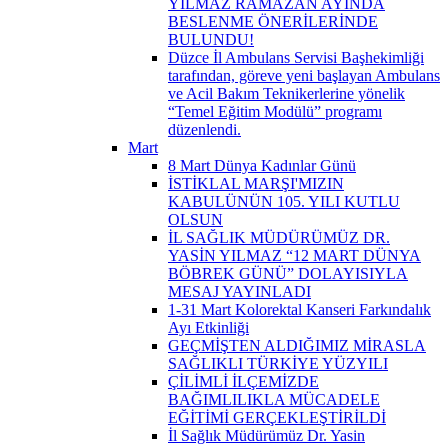
YILMAZ RAMAZAN AYINDA
BESLENME ÖNERİLERİNDE
BULUNDU!
Düzce İl Ambulans Servisi Başhekimliği
tarafından, göreve yeni başlayan Ambulans
ve Acil Bakım Teknikerlerine yönelik
“Temel Eğitim Modülü” programı
düzenlendi.
Mart
8 Mart Dünya Kadınlar Günü
İSTİKLAL MARŞI'MIZIN
KABULÜNÜN 105. YILI KUTLU
OLSUN
İL SAĞLIK MÜDÜRÜMÜZ DR.
YASİN YILMAZ “12 MART DÜNYA
BÖBREK GÜNÜ” DOLAYISIYLA
MESAJ YAYINLADI
1-31 Mart Kolorektal Kanseri Farkındalık
Ayı Etkinliği
GEÇMİŞTEN ALDIĞIMIZ MİRASLA
SAĞLIKLI TÜRKİYE YÜZYILI
ÇİLİMLİ İLÇEMİZDE
BAĞIMLILIKLA MÜCADELE
EĞİTİMİ GERÇEKLEŞTİRİLDİ
İl Sağlık Müdürümüz Dr. Yasin