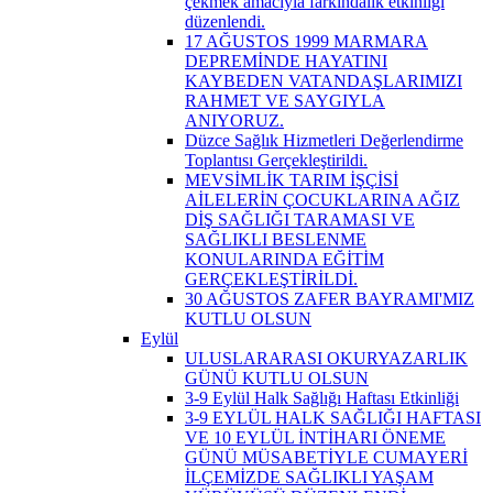
çekmek amacıyla farkındalık etkinliği
düzenlendi.
17 AĞUSTOS 1999 MARMARA
DEPREMİNDE HAYATINI
KAYBEDEN VATANDAŞLARIMIZI
RAHMET VE SAYGIYLA
ANIYORUZ.
Düzce Sağlık Hizmetleri Değerlendirme
Toplantısı Gerçekleştirildi.
MEVSİMLİK TARIM İŞÇİSİ
AİLELERİN ÇOCUKLARINA AĞIZ
DİŞ SAĞLIĞI TARAMASI VE
SAĞLIKLI BESLENME
KONULARINDA EĞİTİM
GERÇEKLEŞTİRİLDİ.
30 AĞUSTOS ZAFER BAYRAMI'MIZ
KUTLU OLSUN
Eylül
ULUSLARARASI OKURYAZARLIK
GÜNÜ KUTLU OLSUN
3-9 Eylül Halk Sağlığı Haftası Etkinliği
3-9 EYLÜL HALK SAĞLIĞI HAFTASI
VE 10 EYLÜL İNTİHARI ÖNEME
GÜNÜ MÜSABETİYLE CUMAYERİ
İLÇEMİZDE SAĞLIKLI YAŞAM