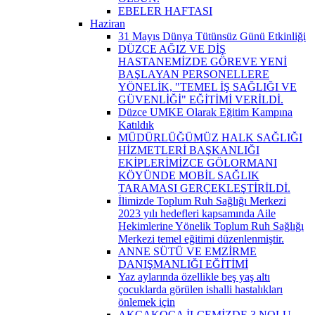
EBELER HAFTASI
Haziran
31 Mayıs Dünya Tütünsüz Günü Etkinliği
DÜZCE AĞIZ VE DİŞ
HASTANEMİZDE GÖREVE YENİ
BAŞLAYAN PERSONELLERE
YÖNELİK, "TEMEL İŞ SAĞLIĞI VE
GÜVENLİĞİ" EĞİTİMİ VERİLDİ.
Düzce UMKE Olarak Eğitim Kampına
Katıldık
MÜDÜRLÜĞÜMÜZ HALK SAĞLIĞI
HİZMETLERİ BAŞKANLIĞI
EKİPLERİMİZCE GÖLORMANI
KÖYÜNDE MOBİL SAĞLIK
TARAMASI GERÇEKLEŞTİRİLDİ.
İlimizde Toplum Ruh Sağlığı Merkezi
2023 yılı hedefleri kapsamında Aile
Hekimlerine Yönelik Toplum Ruh Sağlığı
Merkezi temel eğitimi düzenlenmiştir.
ANNE SÜTÜ VE EMZİRME
DANIŞMANLIĞI EĞİTİMİ
Yaz aylarında özellikle beş yaş altı
çocuklarda görülen ishalli hastalıkları
önlemek için
AKÇAKOCA İLÇEMİZDE 3 NOLU