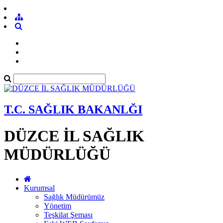
T.C. SAĞLIK BAKANLĞI
DÜZCE İL SAĞLIK
MÜDÜRLÜĞÜ
Kurumsal
Sağlık Müdürümüz
Yönetim
Teşkilat Şeması