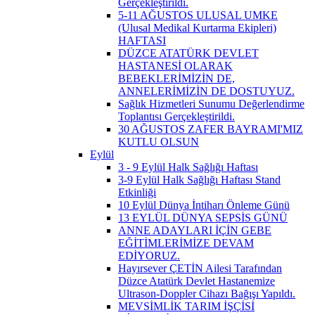
Gerçekleştirildi.
5-11 AĞUSTOS ULUSAL UMKE
(Ulusal Medikal Kurtarma Ekipleri)
HAFTASI
DÜZCE ATATÜRK DEVLET
HASTANESİ OLARAK
BEBEKLERİMİZİN DE,
ANNELERİMİZİN DE DOSTUYUZ.
Sağlık Hizmetleri Sunumu Değerlendirme
Toplantısı Gerçekleştirildi.
30 AĞUSTOS ZAFER BAYRAMI'MIZ
KUTLU OLSUN
Eylül
3 - 9 Eylül Halk Sağlığı Haftası
3-9 Eylül Halk Sağlığı Haftası Stand
Etkinliği
10 Eylül Dünya İntiharı Önleme Günü
13 EYLÜL DÜNYA SEPSİS GÜNÜ
ANNE ADAYLARI İÇİN GEBE
EĞİTİMLERİMİZE DEVAM
EDİYORUZ.
Hayırsever ÇETİN Ailesi Tarafından
Düzce Atatürk Devlet Hastanemize
Ultrason-Doppler Cihazı Bağışı Yapıldı.
MEVSİMLİK TARIM İŞÇİSİ