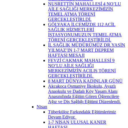
NUSRETTİN MAHALLESİ 4 NO’LU
AİLE SAĞLIĞI MERKEZİMİZİN
TEMEL ATMA TÖRENİ
GERÇEKLEŞTİRLDİ.
GÖLYAKA İLÇEMİZDE 112 ACİL
SAĞLIK HİZMETLERİ
İSTASYONUMUZUN TEMEL ATMA
TÖRENİ GERÇEKLEŞTİRİLDİ.
İL SAĞLIK MÜDÜRÜMÜZ DR.YASİN
YILMAZ’IN 1-7 MART DEPREM
HAFTASI MESAJI
FEVZİ ÇAKMAK MAHALLESİ 9
NO’LU AİLE SAĞLIĞI
MERKEZİMİZİN AÇILIŞ TÖRENİ
GERÇEKLEŞTİRİLDİ. ​
8 MART DÜNYA KADINLAR GÜNÜ
Akçakoca Osmaniye İlkokulu, Ayazlı
Anaokulu ve Dadalı Köy Yaşam Alanı
Anasınıfında Eğitim Gören Öğrencilere
Ağız ve Diş Sağlığı Eğitimi Düzenlendi.
Nisan
Tüberküloz Farkındalık Eğitimlerimiz
Devam Ediyor. ​
1-7 NİSAN ULUSAL KANER
HAFTASI