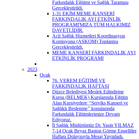
Farkındalık Eğitimi ve Sağlık Taraması
Gerçekleştirildi.
1-31 EKİM MEME KANSERİ
FARKINDALIK AYI ETKİNLİK
PROGRAMI'MIZA TÜM HALKIMIZ
DAVETLİDİR.
Acil Sağlık Hizmetleri Koordinasyon
Komisyonu (ASKOM) Toplantısı
Gerçekleştirildi.
MEME KANSERİ FARKINDALIK AYI
ETKİNLİK PROGRAMI
2023
Ocak
76. VEREM EĞİTİMİ VE
FARKINDALIK HAFTASI
Düzce Belediyesi Meslek Edindirme
Kursu (BELMEK) Kurslarında Eğitim
Alan Kursiyerlere ‘‘Serviks Kanseri ve
Sağlıklı Beslenme’’ konularında
Farkındalık Eğitimlerimize Devam
Ediyoruz.
İl Sağlık Müdürümüz Dr. Yasin YILMAZ
7-14 Ocak Beyaz Baston Görme Engelliler
Haftası Dolayısıyla Mesaj Yayınladı.