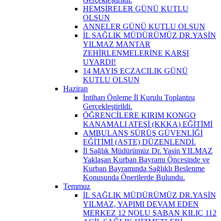
HEMŞİRELER GÜNÜ KUTLU
OLSUN
ANNELER GÜNÜ KUTLU OLSUN
İL SAĞLIK MÜDÜRÜMÜZ DR.YASİN
YILMAZ MANTAR
ZEHİRLENMELERİNE KARŞI
UYARDI!
14 MAYIS ECZACILIK GÜNÜ
KUTLU OLSUN
Haziran
İntiharı Önleme İl Kurulu Toplantısı
Gerçekleştirildi.
ÖĞRENCİLERE KIRIM KONGO
KANAMALI ATEŞİ (KKKA) EĞİTİMİ
AMBULANS SÜRÜŞ GÜVENLİĞİ
EĞİTİMİ (ASTE) DÜZENLENDİ.
İl Sağlık Müdürümüz Dr. Yasin YILMAZ
Yaklaşan Kurban Bayramı Öncesinde ve
Kurban Bayramında Sağlıklı Beslenme
Konusunda Önerilerde Bulundu.
Temmuz
İL SAĞLIK MÜDÜRÜMÜZ DR.YASİN
YILMAZ, YAPIMI DEVAM EDEN
MERKEZ 12 NOLU ŞABAN KILIÇ 112