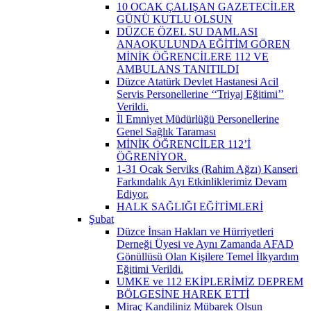
10 OCAK ÇALIŞAN GAZETECİLER
GÜNÜ KUTLU OLSUN
DÜZCE ÖZEL SU DAMLASI
ANAOKULUNDA EĞİTİM GÖREN
MİNİK ÖĞRENCİLERE 112 VE
AMBULANS TANITILDI
Düzce Atatürk Devlet Hastanesi Acil
Servis Personellerine ‘‘Triyaj Eğitimi’’
Verildi.
İl Emniyet Müdürlüğü Personellerine
Genel Sağlık Taraması
MİNİK ÖĞRENCİLER 112’İ
ÖĞRENİYOR.
1-31 Ocak Serviks (Rahim Ağzı) Kanseri
Farkındalık Ayı Etkinliklerimiz Devam
Ediyor.
HALK SAĞLIĞI EĞİTİMLERİ
Şubat
Düzce İnsan Hakları ve Hürriyetleri
Derneği Üyesi ve Aynı Zamanda AFAD
Gönüllüsü Olan Kişilere Temel İlkyardım
Eğitimi Verildi.
UMKE ve 112 EKİPLERİMİZ DEPREM
BÖLGESİNE HAREK ETTİ
Miraç Kandiliniz Mübarek Olsun