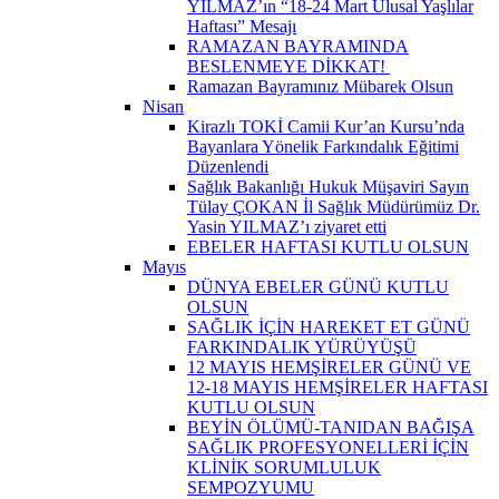
YILMAZ’ın “18-24 Mart Ulusal Yaşlılar
Haftası” Mesajı
RAMAZAN BAYRAMINDA
BESLENMEYE DİKKAT! ​
Ramazan Bayramınız Mübarek Olsun
Nisan
Kirazlı TOKİ Camii Kur’an Kursu’nda
Bayanlara Yönelik Farkındalık Eğitimi
Düzenlendi
Sağlık Bakanlığı Hukuk Müşaviri Sayın
Tülay ÇOKAN İl Sağlık Müdürümüz Dr.
Yasin YILMAZ’ı ziyaret etti
EBELER HAFTASI KUTLU OLSUN
Mayıs
DÜNYA EBELER GÜNÜ KUTLU
OLSUN
SAĞLIK İÇİN HAREKET ET GÜNÜ
FARKINDALIK YÜRÜYÜŞÜ
12 MAYIS HEMŞİRELER GÜNÜ VE
12-18 MAYIS HEMŞİRELER HAFTASI
KUTLU OLSUN
BEYİN ÖLÜMÜ-TANIDAN BAĞIŞA
SAĞLIK PROFESYONELLERİ İÇİN
KLİNİK SORUMLULUK
SEMPOZYUMU