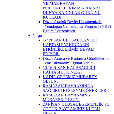
YILMAZ BAYAN
PERSONELLERİMİZİN 8 MART
DÜNYA KADINLAR GÜNÜ’NÜ
KUTLADI.
Düzce Atatürk Devlet Hastanemizde
"Yenidoğan Canlandırma Programı (NRP)
Eğitimi" düzenlendi.
Nisan
1-7 NİSAN ULUSAL KANSER
HAFTASI FARKINDALIK
ETKİNLİKLERİMİZ DEVAM
EDİYOR.
Düzce Arama ve Kurtarma Gönüllülerine
Temel İlkyardım Eğitimi Verildi.
10-16 NİSAN KALP SAĞLIĞI
HAFTASI ETKİNLİĞİ
KADİR GECEMİZ MÜBAREK
OLSUN.
RAMAZAN BAYRAMINDA
SAĞLIKLI BESLENME ÖNERİLERİ
RAMAZAN BAYRAMINIZ
MÜBAREK OLSUN.
23 NİSAN ULUSAL EGEMENLİK VE
ÇOCUK BAYRAMINIZ KUTLU
OLSUN.