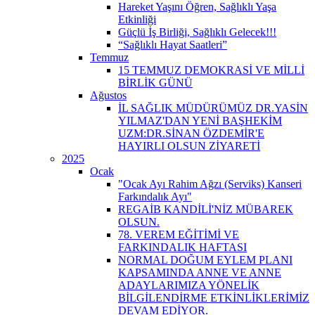
Hareket Yaşını Öğren, Sağlıklı Yaşa
Etkinliği
Güçlü İş Birliği, Sağlıklı Gelecek!!!
“Sağlıklı Hayat Saatleri”
Temmuz
15 TEMMUZ DEMOKRASİ VE MİLLİ
BİRLİK GÜNÜ
Ağustos
İL SAĞLIK MÜDÜRÜMÜZ DR.YASİN
YILMAZ'DAN YENİ BAŞHEKİM
UZM:DR.SİNAN ÖZDEMİR'E
HAYIRLI OLSUN ZİYARETİ
2025
Ocak
"Ocak Ayı Rahim Ağzı (Serviks) Kanseri
Farkındalık Ayı"
REGAİB KANDİLİ'NİZ MÜBAREK
OLSUN.
78. VEREM EĞİTİMİ VE
FARKINDALIK HAFTASI
NORMAL DOĞUM EYLEM PLANI
KAPSAMINDA ANNE VE ANNE
ADAYLARIMIZA YÖNELİK
BİLGİLENDİRME ETKİNLİKLERİMİZ
DEVAM EDİYOR.