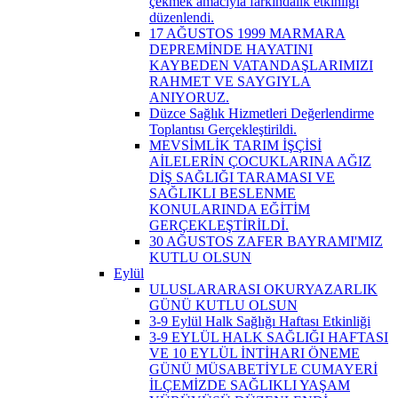
çekmek amacıyla farkındalık etkinliği
düzenlendi.
17 AĞUSTOS 1999 MARMARA
DEPREMİNDE HAYATINI
KAYBEDEN VATANDAŞLARIMIZI
RAHMET VE SAYGIYLA
ANIYORUZ.
Düzce Sağlık Hizmetleri Değerlendirme
Toplantısı Gerçekleştirildi.
MEVSİMLİK TARIM İŞÇİSİ
AİLELERİN ÇOCUKLARINA AĞIZ
DİŞ SAĞLIĞI TARAMASI VE
SAĞLIKLI BESLENME
KONULARINDA EĞİTİM
GERÇEKLEŞTİRİLDİ.
30 AĞUSTOS ZAFER BAYRAMI'MIZ
KUTLU OLSUN
Eylül
ULUSLARARASI OKURYAZARLIK
GÜNÜ KUTLU OLSUN
3-9 Eylül Halk Sağlığı Haftası Etkinliği
3-9 EYLÜL HALK SAĞLIĞI HAFTASI
VE 10 EYLÜL İNTİHARI ÖNEME
GÜNÜ MÜSABETİYLE CUMAYERİ
İLÇEMİZDE SAĞLIKLI YAŞAM