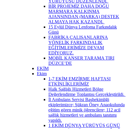
YÜRÜYÜŞÜ DÜZENLENDİ. ​
BİR PROJEMİZ DAHA DOĞU
MARMARA KALKINMA
AJANSINDAN (MARKA) DESTEK
ALMAYA HAK KAZANDI. ​
15 Eylül Dünya Lenfoma Farkındalık
Günü
FABRİKA ÇALIŞANLARINA
YÖNELİK FARKINDALIK
EĞİTİMLERİMİZE DEVAM
EDİYORUZ.
MOBİL KANSER TARAMA TIRI
DÜZCE’DE
EKİM
Ekim
1-7 EKİM EMZİRME HAFTASI
ETKİNLİKLERİMİZ
Halk Sağlığı Hizmetleri Bölge
Değerlendirme Toplantısı Gerçekleştirildi. ​
İl Ambulans Servisi Başhekimliği
ekiplerimizce; Şükran Öney Anaokulunda
eğitim gören minik öğrencilere; 112 acil
sağlık hizmetleri ve ambulans tanıtımı
yapıldı.
1 EKİM DÜNYA YÜRÜYÜŞ GÜNÜ