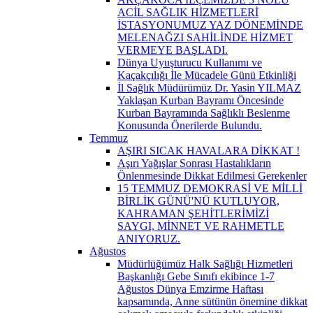
ACİL SAĞLIK HİZMETLERİ
İSTASYONUMUZ YAZ DÖNEMİNDE
MELENAĞZI SAHİLİNDE HİZMET
VERMEYE BAŞLADI.
Dünya Uyuşturucu Kullanımı ve
Kaçakçılığı İle Mücadele Günü Etkinliği
İl Sağlık Müdürümüz Dr. Yasin YILMAZ
Yaklaşan Kurban Bayramı Öncesinde
Kurban Bayramında Sağlıklı Beslenme
Konusunda Önerilerde Bulundu.
Temmuz
AŞIRI SICAK HAVALARA DİKKAT !
Aşırı Yağışlar Sonrası Hastalıkların
Önlenmesinde Dikkat Edilmesi Gerekenler
15 TEMMUZ DEMOKRASİ VE MİLLİ
BİRLİK GÜNÜ'NÜ KUTLUYOR,
KAHRAMAN ŞEHİTLERİMİZİ
SAYGI, MİNNET VE RAHMETLE
ANIYORUZ.
Ağustos
Müdürlüğümüz Halk Sağlığı Hizmetleri
Başkanlığı Gebe Sınıfı ekibince 1-7
Ağustos Dünya Emzirme Haftası
kapsamında, Anne sütünün önemine dikkat