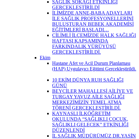
SAĞLIK SOKAĞI ETKİNLİĞİ
GERÇEKLEŞTİRİLDİ
İLİMİZDE ANNE-BABA ADAYLARI
İLE SAĞLIK PROFESYONELLERİNİ
BULUŞTURAN BEBEK AKADEMİSİ
EĞİTİMLERİ BAŞLADI…
ÇİLİMLİ İLÇEMİZDE HALK SAĞLIĞI
HAFTASI KAPSAMINDA
FARKINDALIK YÜRÜYÜŞÜ
GERÇEKLEŞTİRİLDİ.
Ekim
Hastane Afet ve Acil Durum Planlaması
(HAP) Uygulayıcı Eğitimi Gerçekleştirildi.
10 EKİM DÜNYA RUH SAĞLIĞI
GÜNÜ
BEYCİLER MAHALLESİ AİLİYE VE
TURGAY YAVUZ AİLE SAĞLIĞI
MERKEZİMİZİN TEMEL ATMA
TÖRENİ GERÇEKLEŞTİRİLDİ.
KAYNAŞLI İLKÖĞRETİM
OKULUNDA “SAĞLIKLI ÇOCUK,
SAĞLIKLI GELECEK” ETKİNLİĞİ
DÜZENLENDİ
İL SAĞLIK MÜDÜRÜMÜZ DR.YASİN