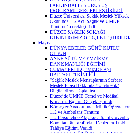
FARKINDALIK YÜRÜYÜŞ
PROGRAMI GERÇEKLEŞTİRİLDİ.
Düzce Üniversitesi Sağlık Meslek Yüksek
Okulunda 112 Acil Sağlık ve UMKE
Tanıtımı Gerçekleştirildi.
DÜZCE SAĞLIK SOKAĞI
ETKİNLİĞİMİZ GERÇEKLEŞTİRİLDİ.
Mayıs
DÜNYA EBELER GÜNÜ KUTLU
OLSUN
ANNE SÜTÜ VE EMZİRME
DANIŞMANLIĞI EĞİTİMİ
CUMAYERİ İLÇEMİZDE AŞI
HAFTASI ETKİNLİĞİ
"Sağlık Meslek Mensuplarının Serbest
Meslek İcrası Hakkında Yönetmelik"
Bilgilendirme Toplantısı
Düzce’de UMKE Temel ve Medikal
Kurtarma Eğitimi Gerçekleştirildi
Körpeşler Anaokulunda Minik Öğrencilere
112 ve Ambulans Tanıtımı
112 Personeline Akçakoca Sahil Güvenlik
Komutanlığı Tarafından Denizden Tıbbi
Tahliye Eğitimi Verildi.