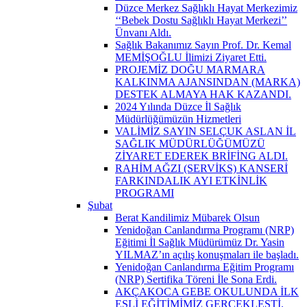
Düzce Merkez Sağlıklı Hayat Merkezimiz
‘‘Bebek Dostu Sağlıklı Hayat Merkezi’’
Ünvanı Aldı.
Sağlık Bakanımız Sayın Prof. Dr. Kemal
MEMİŞOĞLU İlimizi Ziyaret Etti.
PROJEMİZ DOĞU MARMARA
KALKINMA AJANSINDAN (MARKA)
DESTEK ALMAYA HAK KAZANDI.
2024 Yılında Düzce İl Sağlık
Müdürlüğümüzün Hizmetleri
VALİMİZ SAYIN SELÇUK ASLAN İL
SAĞLIK MÜDÜRLÜĞÜMÜZÜ
ZİYARET EDEREK BRİFİNG ALDI.
RAHİM AĞZI (SERVİKS) KANSERİ
FARKINDALIK AYI ETKİNLİK
PROGRAMI
Şubat
Berat Kandilimiz Mübarek Olsun
Yenidoğan Canlandırma Programı (NRP)
Eğitimi İl Sağlık Müdürümüz Dr. Yasin
YILMAZ’ın açılış konuşmaları ile başladı.
Yenidoğan Canlandırma Eğitim Programı
(NRP) Sertifika Töreni İle Sona Erdi.
AKÇAKOCA GEBE OKULUNDA İLK
EŞLİ EĞİTİMİMİZ GERÇEKLEŞTİ.