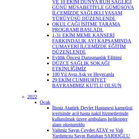
VE 10 EKİM DÜNYA RUH SAĞLIĞI
GÜNÜ MÜSABETİYLE GÜMÜŞOVA
İLÇEMİZDE SAĞLIKLI YAŞAM
YÜRÜYÜŞÜ DÜZENLENDİ.
OKUL ÇAĞI İŞİTME TARAMA
PROGRAMI BAŞLADI.
1-31 EKİM MEME KANSERİ
FARKINDALIK AYI KAPSAMINDA
CUMAYERİ İLÇEMİZDE EĞİTİM
DÜZENLENDİ.
Evlilik Öncesi Danışmanlık Eğitimi
DÜZCE SAĞLIK SOKAĞI
ETKİNLİĞİMİZ
100 Yıl Aynı Aşk ve Heyecanla
29 EKİM CUMHURİYET
BAYRAMIMIZ KUTLU OLSUN
2022
Ocak
İlimiz Atatürk Devlet Hastanesi kampüsü
içerisinde acil hasta nakil hizmetlerinde
kullanılmak üzere ambulans helikopter
alanı oluşturuldu
Valimiz Sayın Cevdet ATAY ve Vali
Yardımcısı Sayın Batuhan SARIOĞLU