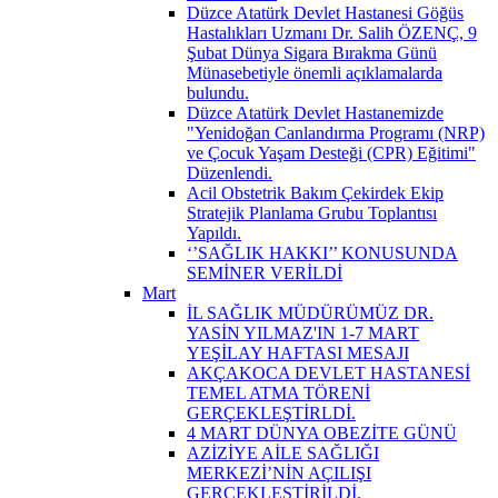
Düzce Atatürk Devlet Hastanesi Göğüs
Hastalıkları Uzmanı Dr. Salih ÖZENÇ, 9
Şubat Dünya Sigara Bırakma Günü
Münasebetiyle önemli açıklamalarda
bulundu.
Düzce Atatürk Devlet Hastanemizde
"Yenidoğan Canlandırma Programı (NRP)
ve Çocuk Yaşam Desteği (CPR) Eğitimi"
Düzenlendi.
Acil Obstetrik Bakım Çekirdek Ekip
Stratejik Planlama Grubu Toplantısı
Yapıldı.
‘’SAĞLIK HAKKI’’ KONUSUNDA
SEMİNER VERİLDİ
Mart
İL SAĞLIK MÜDÜRÜMÜZ DR.
YASİN YILMAZ'IN 1-7 MART
YEŞİLAY HAFTASI MESAJI
AKÇAKOCA DEVLET HASTANESİ
TEMEL ATMA TÖRENİ
GERÇEKLEŞTİRLDİ.
4 MART DÜNYA OBEZİTE GÜNÜ
AZİZİYE AİLE SAĞLIĞI
MERKEZİ’NİN AÇILIŞI
GERÇEKLEŞTİRİLDİ.