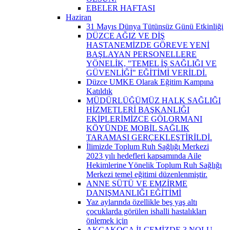
EBELER HAFTASI
Haziran
31 Mayıs Dünya Tütünsüz Günü Etkinliği
DÜZCE AĞIZ VE DİŞ
HASTANEMİZDE GÖREVE YENİ
BAŞLAYAN PERSONELLERE
YÖNELİK, "TEMEL İŞ SAĞLIĞI VE
GÜVENLİĞİ" EĞİTİMİ VERİLDİ.
Düzce UMKE Olarak Eğitim Kampına
Katıldık
MÜDÜRLÜĞÜMÜZ HALK SAĞLIĞI
HİZMETLERİ BAŞKANLIĞI
EKİPLERİMİZCE GÖLORMANI
KÖYÜNDE MOBİL SAĞLIK
TARAMASI GERÇEKLEŞTİRİLDİ.
İlimizde Toplum Ruh Sağlığı Merkezi
2023 yılı hedefleri kapsamında Aile
Hekimlerine Yönelik Toplum Ruh Sağlığı
Merkezi temel eğitimi düzenlenmiştir.
ANNE SÜTÜ VE EMZİRME
DANIŞMANLIĞI EĞİTİMİ
Yaz aylarında özellikle beş yaş altı
çocuklarda görülen ishalli hastalıkları
önlemek için
AKÇAKOCA İLÇEMİZDE 3 NOLU