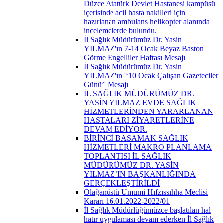
Düzce Atatürk Devlet Hastanesi kampüsü
içerisinde acil hasta nakilleri için
hazırlanan ambulans helikopter alanında
incelemelerde bulundu.
İl Sağlık Müdürümüz Dr. Yasin
YILMAZ'ın 7-14 Ocak Beyaz Baston
Görme Engelliler Haftası Mesajı
İl Sağlık Müdürümüz Dr. Yasin
YILMAZ'ın '‘10 Ocak Çalışan Gazeteciler
Günü’' Mesajı
İL SAĞLIK MÜDÜRÜMÜZ DR.
YASİN YILMAZ EVDE SAĞLIK
HİZMETLERİNDEN YARARLANAN
HASTALARI ZİYARETLERİNE
DEVAM EDİYOR.
BİRİNCİ BASAMAK SAĞLIK
HİZMETLERİ MAKRO PLANLAMA
TOPLANTISI İL SAĞLIK
MÜDÜRÜMÜZ DR. YASİN
YILMAZ’IN BAŞKANLIĞINDA
GERÇEKLEŞTİRİLDİ
Olağanüstü Umumi Hıfzıssıhha Meclisi
Kararı 16.01.2022-2022/01
İl Sağlık Müdürlüğümüzce başlatılan hal
hatır uygulaması devam ederken İl Sağlık