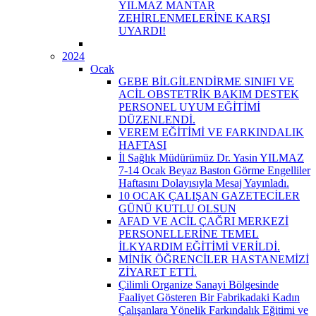
YILMAZ MANTAR
ZEHİRLENMELERİNE KARŞI
UYARDI!
2024
Ocak
GEBE BİLGİLENDİRME SINIFI VE
ACİL OBSTETRİK BAKIM DESTEK
PERSONEL UYUM EĞİTİMİ
DÜZENLENDİ.
VEREM EĞİTİMİ VE FARKINDALIK
HAFTASI
İl Sağlık Müdürümüz Dr. Yasin YILMAZ
7-14 Ocak Beyaz Baston Görme Engelliler
Haftasını Dolayısıyla Mesaj Yayınladı.
10 OCAK ÇALIŞAN GAZETECİLER
GÜNÜ KUTLU OLSUN
AFAD VE ACİL ÇAĞRI MERKEZİ
PERSONELLERİNE TEMEL
İLKYARDIM EĞİTİMİ VERİLDİ.
MİNİK ÖĞRENCİLER HASTANEMİZİ
ZİYARET ETTİ.
Çilimli Organize Sanayi Bölgesinde
Faaliyet Gösteren Bir Fabrikadaki Kadın
Çalışanlara Yönelik Farkındalık Eğitimi ve