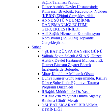
Sağlık Taraması Yapıldı.
Düzce Atatürk Devlet Hastanesinde
Kimyasal, Biyolojik, Radyolojik, Nükleer
(KBRN) Eğitimi Gerçekleştirildi. ​
ANNE SÜTÜ VE EMZİRME
DANIŞMANLIĞI EĞİTİMİ
GERÇEKLEŞTİRİLDİ
Acil Sağlık Hizmetleri Koordinasyon
Komisyonu (ASKOM) Toplantısı
Gerçekleştirildi.
Şubat
4 ŞUBAT DÜNYA KANSER GÜNÜ
Valimiz Sayın Selçuk ASLAN, Düzce
Atatürk Devlet Hastanesi Muncurlu Ek
Hizmet Binasını Ziyaret Ederek
İncelemelerde Bulundu.
Miraç Kandiliniz Mübarek Olsun
Dünya Kanser Günü kapsamında, Kızılay
Düzce Şubesi’nde Eğitim ve Tarama
Programı Düzenledi
İl Sağlık Müdürümüz Dr. Yasin
YILMAZ'ın ‘‘9 Şubat Dünya Sigarayı
Bırakma Günü'' Mesajı
9 ŞUBAT SİGARAYI BIRAKMA
ETKİNLİĞİ