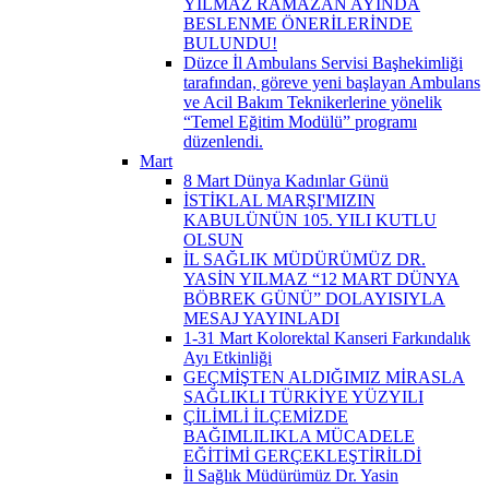
YILMAZ RAMAZAN AYINDA
BESLENME ÖNERİLERİNDE
BULUNDU!
Düzce İl Ambulans Servisi Başhekimliği
tarafından, göreve yeni başlayan Ambulans
ve Acil Bakım Teknikerlerine yönelik
“Temel Eğitim Modülü” programı
düzenlendi.
Mart
8 Mart Dünya Kadınlar Günü
İSTİKLAL MARŞI'MIZIN
KABULÜNÜN 105. YILI KUTLU
OLSUN
İL SAĞLIK MÜDÜRÜMÜZ DR.
YASİN YILMAZ “12 MART DÜNYA
BÖBREK GÜNÜ” DOLAYISIYLA
MESAJ YAYINLADI
1-31 Mart Kolorektal Kanseri Farkındalık
Ayı Etkinliği
GEÇMİŞTEN ALDIĞIMIZ MİRASLA
SAĞLIKLI TÜRKİYE YÜZYILI
ÇİLİMLİ İLÇEMİZDE
BAĞIMLILIKLA MÜCADELE
EĞİTİMİ GERÇEKLEŞTİRİLDİ
İl Sağlık Müdürümüz Dr. Yasin