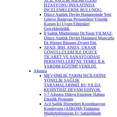
ACİL SAĞLIK HİZMETLERİ
İSTASYONU İNŞAATINDA
İNCELEMELERDE BULUNDU.
Düzce Atatürk Devlet Hastanesinde Yeni
Göreve Başlayan Personellere Yönelik
Kurum İçi Uyum Eğitimleri
Gerçekleştirildi.
İl Sağlık Müdürümüz Dr.Yasin YILMAZ,
Düzce Atatürk Devlet Hastanesi Muncurlu
Ek Hizmet Binasını Ziyaret Etti.
AFAD, İHH, ANDA, UKSAR
GÖNÜLLÜLERİ İLE DÜZCE
TİCARET VE SANAYİ ODASI
PERSONELLERİ’NE TEMEL İLK
YARDIM EĞİTİMİ VERİLDİ.
Ağustos
MEVSİMLİK TARIM İŞÇİLERİNE
YÖNELİK SAĞLIK
TARAMALARIMIZ BU YILDA
KESİNTİSİZ DEVAM EDİYOR.
1-7 Ağustos Dünya Emzirme Haftası
Etkinlik Programı
Acil Sağlık Hizmetleri Koordinasyon
Komisyonu (ASKOM) Toplantısı
Müdürlüğümüzün Ev Sahipliğinde