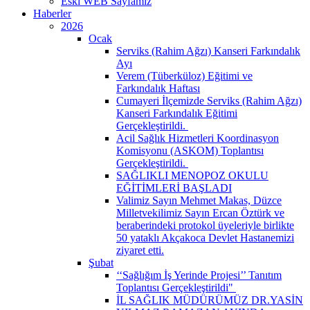
Eski WEB Sayfamız
Haberler
2026
Ocak
Serviks (Rahim Ağzı) Kanseri Farkındalık
Ayı
Verem (Tüberküloz) Eğitimi ve
Farkındalık Haftası
Cumayeri İlçemizde Serviks (Rahim Ağzı)
Kanseri Farkındalık Eğitimi
Gerçekleştirildi. ​
Acil Sağlık Hizmetleri Koordinasyon
Komisyonu (ASKOM) Toplantısı
Gerçekleştirildi. ​
SAĞLIKLI MENOPOZ OKULU
EĞİTİMLERİ BAŞLADI
Valimiz Sayın Mehmet Makas, Düzce
Milletvekilimiz Sayın Ercan Öztürk ve
beraberindeki protokol üyeleriyle birlikte
50 yataklı Akçakoca Devlet Hastanemizi
ziyaret etti.
Şubat
‘‘Sağlığım İş Yerinde Projesi’’ Tanıtım
Toplantısı Gerçekleştirildi" ​
İL SAĞLIK MÜDÜRÜMÜZ DR.YASİN