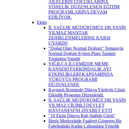
AİLELERİN ÇOCUKLARINA
YÖNELİK DÜZENLENEN EĞİTİM
PROGRAMLARINA DEVAM
EDİLİYOR.
Ekim
İL SAĞLIK MÜDÜRÜMÜZ DR.YASİN
YILMAZ MANTAR
ZEHİRLENMELERİNE KARŞI
UYARDI!
“Doğal Olan Normal Doğum” Temasıyla
Normal Doğum Eylem Planı Tanıtım
Toplantısı Yapıldı
YIĞILCA İLÇEMİZDE MEME
KANSERİ FARKINDALIK AYI
ETKİNLİKLERİ KAPSAMINDA
YÜRÜYÜŞ PROGRAMI
DÜZENLENDİ.
Kaynaşlı İlçemizde Dünya Yürüyüş Günü
Etkinlik Programı Düzenlendi.
İL SAĞLIK MÜDÜRÜMÜZ DR.YASİN
YILMAZ ÇİLİMLİ DEVLET
HASTANESİ'Nİ ZİYARET ETTİ
"10 Ekim Dünya Ruh Sağlığı Günü"
İlimiz Merkezinde Faaliyet Gösteren Bir
Fabrikadaki Kadın Çalışanlara Yönelik