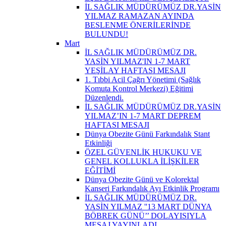
İL SAĞLIK MÜDÜRÜMÜZ DR.YASİN
YILMAZ RAMAZAN AYINDA
BESLENME ÖNERİLERİNDE
BULUNDU!
Mart
İL SAĞLIK MÜDÜRÜMÜZ DR.
YASİN YILMAZ'IN 1-7 MART
YEŞİLAY HAFTASI MESAJI
1. Tıbbi Acil Çağrı Yönetimi (Sağlık
Komuta Kontrol Merkezi) Eğitimi
Düzenlendi.
İL SAĞLIK MÜDÜRÜMÜZ DR.YASİN
YILMAZ’IN 1-7 MART DEPREM
HAFTASI MESAJI
Dünya Obezite Günü Farkındalık Stant
Etkinliği
ÖZEL GÜVENLİK HUKUKU VE
GENEL KOLLUKLA İLİŞKİLER
EĞİTİMİ
Dünya Obezite Günü ve Kolorektal
Kanseri Farkındalık Ayı Etkinlik Programı
İL SAĞLIK MÜDÜRÜMÜZ DR.
YASİN YILMAZ ''13 MART DÜNYA
BÖBREK GÜNÜ’’ DOLAYISIYLA
MESAJ YAYINLADI