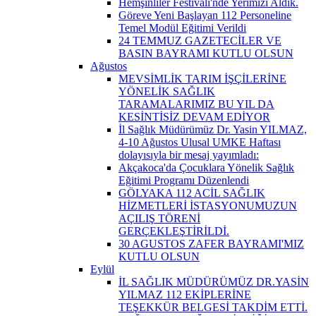
Hemşinliler Festivali'nde Yerimizi Aldık.
Göreve Yeni Başlayan 112 Personeline
Temel Modül Eğitimi Verildi
24 TEMMUZ GAZETECİLER VE
BASIN BAYRAMI KUTLU OLSUN
Ağustos
MEVSİMLİK TARIM İŞÇİLERİNE
YÖNELİK SAĞLIK
TARAMALARIMIZ BU YIL DA
KESİNTİSİZ DEVAM EDİYOR
İl Sağlık Müdürümüz Dr. Yasin YILMAZ,
4-10 Ağustos Ulusal UMKE Haftası
dolayısıyla bir mesaj yayımladı:
Akçakoca'da Çocuklara Yönelik Sağlık
Eğitimi Programı Düzenlendi
GÖLYAKA 112 ACİL SAĞLIK
HİZMETLERİ İSTASYONUMUZUN
AÇILIŞ TÖRENİ
GERÇEKLEŞTİRİLDİ.
30 AGUSTOS ZAFER BAYRAMI'MIZ
KUTLU OLSUN
Eylül
İL SAĞLIK MÜDÜRÜMÜZ DR.YASİN
YILMAZ 112 EKİPLERİNE
TEŞEKKÜR BELGESİ TAKDİM ETTİ.