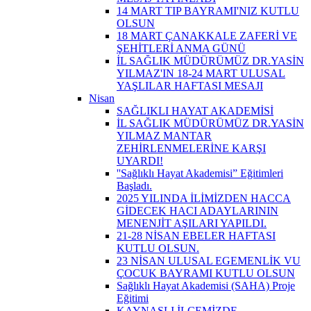
14 MART TIP BAYRAMI'NIZ KUTLU
OLSUN
18 MART ÇANAKKALE ZAFERİ VE
ŞEHİTLERİ ANMA GÜNÜ
İL SAĞLIK MÜDÜRÜMÜZ DR.YASİN
YILMAZ'IN 18-24 MART ULUSAL
YAŞLILAR HAFTASI MESAJI
Nisan
SAĞLIKLI HAYAT AKADEMİSİ
İL SAĞLIK MÜDÜRÜMÜZ DR.YASİN
YILMAZ MANTAR
ZEHİRLENMELERİNE KARŞI
UYARDI!
''Sağlıklı Hayat Akademisi” Eğitimleri
Başladı.
2025 YILINDA İLİMİZDEN HACCA
GİDECEK HACI ADAYLARININ
MENENJİT AŞILARI YAPILDI.
21-28 NİSAN EBELER HAFTASI
KUTLU OLSUN.
23 NİSAN ULUSAL EGEMENLİK VU
ÇOCUK BAYRAMI KUTLU OLSUN
Sağlıklı Hayat Akademisi (SAHA) Proje
Eğitimi
KAYNAŞLI İLÇEMİZDE