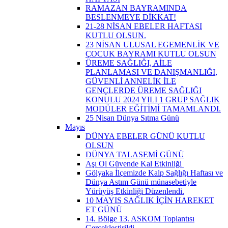
RAMAZAN BAYRAMINDA
BESLENMEYE DİKKAT!
21-28 NİSAN EBELER HAFTASI
KUTLU OLSUN.
23 NİSAN ULUSAL EGEMENLİK VE
ÇOCUK BAYRAMI KUTLU OLSUN
ÜREME SAĞLIĞI, AİLE
PLANLAMASI VE DANIŞMANLIĞI,
GÜVENLİ ANNELİK İLE
GENÇLERDE ÜREME SAĞLIĞI
KONULU 2024 YILI 1 GRUP SAĞLIK
MODÜLER EĞİTİMİ TAMAMLANDI.
25 Nisan Dünya Sıtma Günü
Mayıs
DÜNYA EBELER GÜNÜ KUTLU
OLSUN
DÜNYA TALASEMİ GÜNÜ
Aşı Ol Güvende Kal Etkinliği ​
Gölyaka İlçemizde Kalp Sağlığı Haftası ve
Dünya Astım Günü münasebetiyle
Yürüyüş Etkinliği Düzenlendi.
10 MAYIS SAĞLIK İÇİN HAREKET
ET GÜNÜ
14. Bölge 13. ASKOM Toplantısı
Gerçekleştirildi.