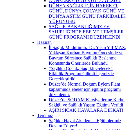
ANNELER GÜNÜ KUTLU OLSUN
DÜNYA SAĞLIK İÇİN HAREKET
GÜNÜ, DÜNYA ÇÖLYAK GÜNÜ VE
DÜNYA ASTIM GÜNÜ FARKIDALIK
YÜRÜYÜŞÜ
SAĞLIK BAKANLIĞIMIZ EV
SAHİPLİĞİNDE EBE VE HEMŞİLER
GÜNÜ PROGRAMI DÜZENLENDİ.
Haziran
İl Sağlık Müdürümüz Dr. Yasin YILMAZ,
Yaklaşan Kurban Bayramı Öncesinde ve
Bayram Süresince Sağlıklı Beslenme
Konusunda Önerilerde Bulundu
“Sağlıklı Çocuk, Sağlıklı Gelecek”
Etkinlik Programı Çilimli İlçemizde
Gerçekleştirildi.
Düzce’de Normal Doğum Eylem Planı
kapsamında ebeler için eğitim programı
düzenlendi.
Düzce’de SODAM Kursiyerlerine Kadın
Sağlığı ve Sağlıklı Yaşam Eğitimi Verildi
AŞIRI SICAK HAVALARA DİKKAT!
Temmuz
Sağlıklı Hayat Akademisi Eğitimlerimiz
Devam Ediyor!