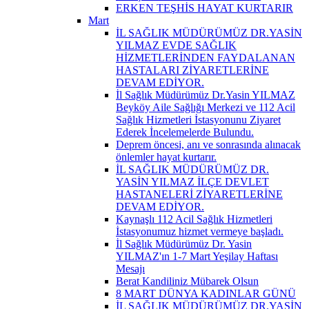
ERKEN TEŞHİS HAYAT KURTARIR
Mart
İL SAĞLIK MÜDÜRÜMÜZ DR.YASİN
YILMAZ EVDE SAĞLIK
HİZMETLERİNDEN FAYDALANAN
HASTALARI ZİYARETLERİNE
DEVAM EDİYOR.
İl Sağlık Müdürümüz Dr.Yasin YILMAZ
Beyköy Aile Sağlığı Merkezi ve 112 Acil
Sağlık Hizmetleri İstasyonunu Ziyaret
Ederek İncelemelerde Bulundu.
Deprem öncesi, anı ve sonrasında alınacak
önlemler hayat kurtarır.
İL SAĞLIK MÜDÜRÜMÜZ DR.
YASİN YILMAZ İLÇE DEVLET
HASTANELERİ ZİYARETLERİNE
DEVAM EDİYOR.
Kaynaşlı 112 Acil Sağlık Hizmetleri
İstasyonumuz hizmet vermeye başladı.
İl Sağlık Müdürümüz Dr. Yasin
YILMAZ'ın 1-7 Mart Yeşilay Haftası
Mesajı
Berat Kandiliniz Mübarek Olsun
8 MART DÜNYA KADINLAR GÜNÜ
İL SAĞLIK MÜDÜRÜMÜZ DR.YASİN