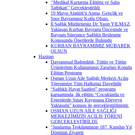
‘‘Medikal Kurtarma Eğitimi ve Saha
Tatbikatı’’ Gerçekleştirildi ​
19 Mayıs Atatürk'ü Anma, Gençlik ve
Spor Bayramınız Kutlu Olsun.
İl Sağlık Müdürümüz Dr. Yasin YILMAZ,
Yaklaşan Kurban Bayramı Öncesinde ve
Bayram Süresince Sağlıklı Beslenme
Konusunda Önerilerde Bulundu
KURBAN BAYRAMIMIZ MÜBAREK
OLSUN
Haziran
Davranışsal Bağımlılık, Tütün ve Tütün
Ürünlerinin Kullanımının Zararları Konulu
Eğitim Programı
Osman Uzun Aile Sağlığı Merkezi Açılış
Törenimize Tüm Halkımız Davetlidir
“Sağlıklı Hayat Saatleri” programı
kapsamında, ilk eğitim “Çocuklarda ve
Ergenlerde Sınav Kaygısına Ebeveyn
Yaklaşımı” konusu ile gerçekleştirilmiştir.
OSMAN UZUN AİLE SAĞLIĞI
MERKEZİMİZİN AÇILIŞ TÖRENİ
GERÇEKLEŞTİRİLDİ.
“Jandarma Teşkilatımızın 187. Kuruluş Yıl
Dönümü Ziyareti