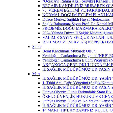
"Ocak Ayı Rahim Ağzı (Serviks) Kanseri Fa
REGAİB KANDİLİ'NİZ MÜBAREK OL
78. VEREM EĞİTİMİ VE FARKINDALI
NORMAL DOĞUM EYLEM PLANI KAP
Düzce Merkez Sağlıklı Hayat Merkezimiz ‘‘
Sağlık Bakanımız Sayın Prof. Dr. Kemal M
PROJEMİZ DOĞU MARMARA KALKIN
2024 Yılında Düzce İl Sağlık Müdürlüğümü
VALİMİZ SAYIN SELÇUK ASLAN İL
RAHİM AĞZI (SERVİKS) KANSERİ F
Şubat
Berat Kandilimiz Mübarek Olsun
Yenidoğan Canlandırma Programı (NRP) Eğit
Yenidoğan Canlandırma Eğitim Programı (NR
AKÇAKOCA GEBE OKULUNDA İLK EŞ
İL SAĞLIK MÜDÜRÜMÜZ DR.YASİN
Mart
İL SAĞLIK MÜDÜRÜMÜZ DR. YASİN Y
1. Tıbbi Acil Çağrı Yönetimi (Sağlık Komut
İL SAĞLIK MÜDÜRÜMÜZ DR.YASİN Y
Dünya Obezite Günü Farkındalık Stant Etkin
ÖZEL GÜVENLİK HUKUKU VE GENEL
Dünya Obezite Günü ve Kolorektal Kanseri 
İL SAĞLIK MÜDÜRÜMÜZ DR. YASİN 
14 MART TIP BAYRAMI'NIZ KUTLU 