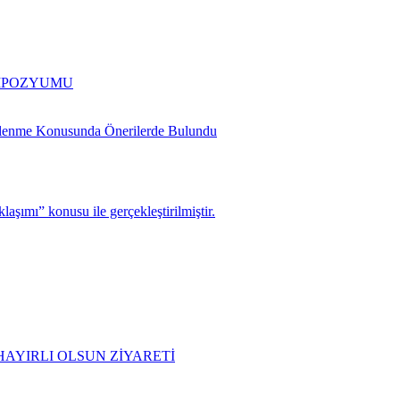
EMPOZYUMU
slenme Konusunda Önerilerde Bulundu
şımı” konusu ile gerçekleştirilmiştir.
AYIRLI OLSUN ZİYARETİ