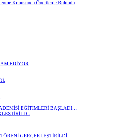
slenme Konusunda Önerilerde Bulundu
EVAM EDİYOR
İ.
.
ADEMİSİ EĞİTİMLERİ BAŞLADI…
LEŞTİRİLDİ.
 TÖRENİ GERÇEKLEŞTİRİLDİ.