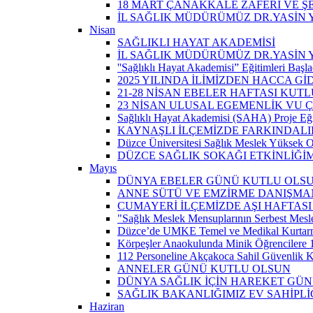
18 MART ÇANAKKALE ZAFERİ VE Ş
İL SAĞLIK MÜDÜRÜMÜZ DR.YASİN Y
Nisan
SAĞLIKLI HAYAT AKADEMİSİ
İL SAĞLIK MÜDÜRÜMÜZ DR.YASİN 
''Sağlıklı Hayat Akademisi” Eğitimleri Başla
2025 YILINDA İLİMİZDEN HACCA Gİ
21-28 NİSAN EBELER HAFTASI KUTL
23 NİSAN ULUSAL EGEMENLİK VU
Sağlıklı Hayat Akademisi (SAHA) Proje Eği
KAYNAŞLI İLÇEMİZDE FARKINDALI
Düzce Üniversitesi Sağlık Meslek Yüksek O
DÜZCE SAĞLIK SOKAĞI ETKİNLİĞİM
Mayıs
DÜNYA EBELER GÜNÜ KUTLU OLS
ANNE SÜTÜ VE EMZİRME DANIŞMAN
CUMAYERİ İLÇEMİZDE AŞI HAFTASI
"Sağlık Meslek Mensuplarının Serbest Mesle
Düzce’de UMKE Temel ve Medikal Kurtarma 
Körpeşler Anaokulunda Minik Öğrencilere 
112 Personeline Akçakoca Sahil Güvenlik Ko
ANNELER GÜNÜ KUTLU OLSUN
DÜNYA SAĞLIK İÇİN HAREKET GÜ
SAĞLIK BAKANLIĞIMIZ EV SAHİPL
Haziran