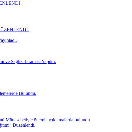
ZENLENDİ
DÜZENLENDİ.
ayınladı.
mi ve Sağlık Taraması Yapıldı.
lemelerde Bulundu.
ü Münasebetiyle önemli açıklamalarda bulundu.
itimi" Düzenlendi.