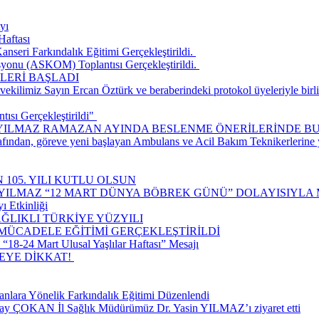
yı
Haftası
seri Farkındalık Eğitimi Gerçekleştirildi. ​
onu (ASKOM) Toplantısı Gerçekleştirildi. ​
LERİ BAŞLADI
ilimiz Sayın Ercan Öztürk ve beraberindeki protokol üyeleriyle birlik
ısı Gerçekleştirildi" ​
 YILMAZ RAMAZAN AYINDA BESLENME ÖNERİLERİNDE B
rafından, göreve yeni başlayan Ambulans ve Acil Bakım Teknikerlerine
 105. YILI KUTLU OLSUN
 YILMAZ “12 MART DÜNYA BÖBREK GÜNÜ” DOLAYISIYLA 
ı Etkinliği
ĞLIKLI TÜRKİYE YÜZYILI
 MÜCADELE EĞİTİMİ GERÇEKLEŞTİRİLDİ
18-24 Mart Ulusal Yaşlılar Haftası” Mesajı
E DİKKAT! ​
nlara Yönelik Farkındalık Eğitimi Düzenlendi
lay ÇOKAN İl Sağlık Müdürümüz Dr. Yasin YILMAZ’ı ziyaret etti