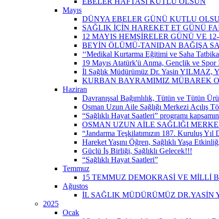
EBELER HAFTASI KUTLU OLSUN
Mayıs
DÜNYA EBELER GÜNÜ KUTLU OLS
SAĞLIK İÇİN HAREKET ET GÜNÜ 
12 MAYIS HEMŞİRELER GÜNÜ VE 12
BEYİN ÖLÜMÜ-TANIDAN BAĞIŞA S
‘‘Medikal Kurtarma Eğitimi ve Saha Tatbikatı’
19 Mayıs Atatürk'ü Anma, Gençlik ve Spor 
İl Sağlık Müdürümüz Dr. Yasin YILMAZ, Y
KURBAN BAYRAMIMIZ MÜBAREK 
Haziran
Davranışsal Bağımlılık, Tütün ve Tütün Ürü
Osman Uzun Aile Sağlığı Merkezi Açılış Tö
“Sağlıklı Hayat Saatleri” programı kapsamın
OSMAN UZUN AİLE SAĞLIĞI MERKEZ
“Jandarma Teşkilatımızın 187. Kuruluş Yıl
Hareket Yaşını Öğren, Sağlıklı Yaşa Etkinliğ
Güçlü İş Birliği, Sağlıklı Gelecek!!!
“Sağlıklı Hayat Saatleri”
Temmuz
15 TEMMUZ DEMOKRASİ VE MİLLİ 
Ağustos
İL SAĞLIK MÜDÜRÜMÜZ DR.YASİN Y
2025
Ocak