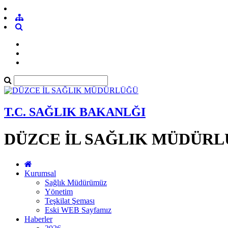
T.C. SAĞLIK BAKANLĞI
DÜZCE İL SAĞLIK MÜDÜR
Kurumsal
Sağlık Müdürümüz
Yönetim
Teşkilat Şeması
Eski WEB Sayfamız
Haberler