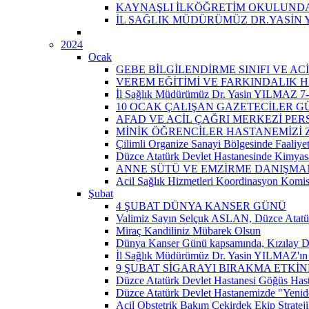
KAYNAŞLI İLKÖĞRETİM OKULUNDA 
İL SAĞLIK MÜDÜRÜMÜZ DR.YASİN 
2024
Ocak
GEBE BİLGİLENDİRME SINIFI VE A
VEREM EĞİTİMİ VE FARKINDALIK H
İl Sağlık Müdürümüz Dr. Yasin YILMAZ 7-14
10 OCAK ÇALIŞAN GAZETECİLER 
AFAD VE ACİL ÇAĞRI MERKEZİ PER
MİNİK ÖĞRENCİLER HASTANEMİZİ Z
Çilimli Organize Sanayi Bölgesinde Faaliyet
Düzce Atatürk Devlet Hastanesinde Kimyasal
ANNE SÜTÜ VE EMZİRME DANIŞMAN
Acil Sağlık Hizmetleri Koordinasyon Komis
Şubat
4 ŞUBAT DÜNYA KANSER GÜNÜ
Valimiz Sayın Selçuk ASLAN, Düzce Atatür
Miraç Kandiliniz Mübarek Olsun
Dünya Kanser Günü kapsamında, Kızılay D
İl Sağlık Müdürümüz Dr. Yasin YILMAZ'ın 
9 ŞUBAT SİGARAYI BIRAKMA ETKİN
Düzce Atatürk Devlet Hastanesi Göğüs Has
Düzce Atatürk Devlet Hastanemizde "Yeni
Acil Obstetrik Bakım Çekirdek Ekip Strateji