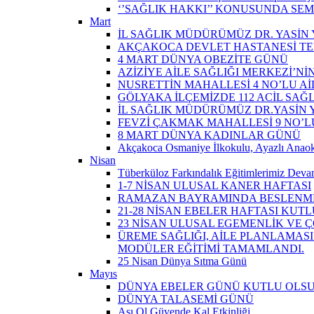
‘’SAĞLIK HAKKI’’ KONUSUNDA SEM
Mart
İL SAĞLIK MÜDÜRÜMÜZ DR. YASİN Y
AKÇAKOCA DEVLET HASTANESİ TE
4 MART DÜNYA OBEZİTE GÜNÜ
AZİZİYE AİLE SAĞLIĞI MERKEZİ’NİN
NUSRETTİN MAHALLESİ 4 NO’LU Aİ
GÖLYAKA İLÇEMİZDE 112 ACİL SAĞ
İL SAĞLIK MÜDÜRÜMÜZ DR.YASİN Y
FEVZİ ÇAKMAK MAHALLESİ 9 NO’LU 
8 MART DÜNYA KADINLAR GÜNÜ
Akçakoca Osmaniye İlkokulu, Ayazlı Anaoku
Nisan
Tüberküloz Farkındalık Eğitimlerimiz Devam
1-7 NİSAN ULUSAL KANER HAFTASI
RAMAZAN BAYRAMINDA BESLENME
21-28 NİSAN EBELER HAFTASI KUTL
23 NİSAN ULUSAL EGEMENLİK VE
ÜREME SAĞLIĞI, AİLE PLANLAMASI
MODÜLER EĞİTİMİ TAMAMLANDI.
25 Nisan Dünya Sıtma Günü
Mayıs
DÜNYA EBELER GÜNÜ KUTLU OLS
DÜNYA TALASEMİ GÜNÜ
Aşı Ol Güvende Kal Etkinliği ​