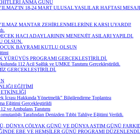
EHİTLERİ ANMA GÜNÜ
ILMAZ'IN 18-24 MART ULUSAL YAŞLILAR HAFTASI MESAJ
YILMAZ MANTAR ZEHİRLENMELERİNE KARŞI UYARDI!
dı.
DECEK HACI ADAYLARININ MENENJİT AŞILARI YAPILDI.
U OLSUN.
 ÇOCUK BAYRAMI KUTLU OLSUN
timi
K YÜRÜYÜŞ PROGRAMI GERÇEKLEŞTİRİLDİ.
kulunda 112 Acil Sağlık ve UMKE Tanıtımı Gerçekleştirildi.
İZ GERÇEKLEŞTİRİLDİ.
UN
LIĞI EĞİTİMİ
 ETKİNLİĞİ
k İcrası Hakkında Yönetmelik" Bilgilendirme Toplantısı
Eğitimi Gerçekleştirildi
112 ve Ambulans Tanıtımı
mutanlığı Tarafından Denizden Tıbbi Tahliye Eğitimi Verildi.
NÜ, DÜNYA ÇÖLYAK GÜNÜ VE DÜNYA ASTIM GÜNÜ FARK
İĞİNDE EBE VE HEMŞİLER GÜNÜ PROGRAMI DÜZENLENDİ.