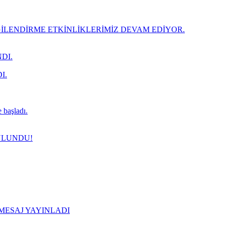
LENDİRME ETKİNLİKLERİMİZ DEVAM EDİYOR.
DI.
I.
 başladı.
ULUNDU!
 MESAJ YAYINLADI