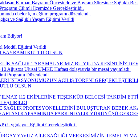
aklaşan Kurban Bayramı Öncesinde ve Bayram Süresince Sağlıklı Be
Programı Çilimli İlçemizde Gerçekleştirildi.
ında ebeler için eğitim programı düzenlendi.
ğı ve Sağlıklı Yaşam Eğitimi Verildi
vam Ediyor!
l Modül Eğitimi Verildi
IN BAYRAMI KUTLU OLSUN
ELİK SAĞLIK TARAMALARIMIZ BU YIL DA KESİNTİSİZ D
10 Ağustos Ulusal UMKE Haftası dolayısıyla bir mesaj yayımladı:
timi Programı Düzenlendi
LERİ İSTASYONUMUZUN AÇILIŞ TÖRENİ GERÇEKLEŞTİRİLD
KUTLU OLSUN
ILMAZ 112 EKİPLERİNE TEŞEKKÜR BELGESİ TAKDİM ETTİ
LEŞTİRİLDİ
LE SAĞLIK PROFESYONELLERİNİ BULUŞTURAN BEBEK AK
I HAFTASI KAPSAMINDA FARKINDALIK YÜRÜYÜŞÜ GERÇEK
 Uygulayıcı Eğitimi Gerçekleştirildi. ​
Ü
URGAY YAVUZ AİLE SAĞLIĞI MERKEZİMİZİN TEMEL ATMA