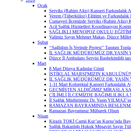
2026
Ocak
Serviks (Rahim Ağzı) Kanseri Farkındalık A
Verem (Tüberküloz) Eğitimi ve Farkındalık 
Cumayeri İlçemizde Serviks (Rahim Ağzı) Kan
Acil Sağlık Hizmetleri Koordinasyon Komisy
SAĞLIKLI MENOPOZ OKULU EĞİTİM
Valimiz Sayın Mehmet Makas, Düzce Milletvek
Şubat
‘‘Sağlığım İş Yerinde Projesi’’ Tanıtım Toplant
İL SAĞLIK MÜDÜRÜMÜZ DR.YASİN
Düzce İl Ambulans Servisi Başhekimliği ta
Mart
8 Mart Dünya Kadınlar Günü
İSTİKLAL MARŞI'MIZIN KABULÜNÜN
İL SAĞLIK MÜDÜRÜMÜZ DR. YASİN
1-31 Mart Kolorektal Kanseri Farkındalık Ay
GEÇMİŞTEN ALDIĞIMIZ MİRASLA SA
ÇİLİMLİ İLÇEMİZDE BAĞIMLILIKLA
İl Sağlık Müdürümüz Dr. Yasin YILMAZ’ın “
RAMAZAN BAYRAMINDA BESLENMEY
Ramazan Bayramınız Mübarek Olsun
Nisan
Kirazlı TOKİ Camii Kur’an Kursu’nda Baya
Sağlık Bakanlığı Hukuk Müşaviri Sayın Tü