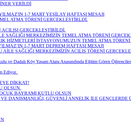
İNER VERİLDİ
ILMAZ'IN 1-7 MART YEŞİLAY HAFTASI MESAJI
MEL ATMA TÖRENİ GERÇEKLEŞTİRLDİ.
 AÇILIŞI GERÇEKLEŞTİRİLDİ.
LE SAĞLIĞI MERKEZİMİZİN TEMEL ATMA TÖRENİ GERÇEK
LIK HİZMETLERİ İSTASYONUMUZUN TEMEL ATMA TÖRENİ 
ILMAZ’IN 1-7 MART DEPREM HAFTASI MESAJI
AİLE SAĞLIĞI MERKEZİMİZİN AÇILIŞ TÖRENİ GERÇEKLEŞT
lu ve Dadalı Köy Yaşam Alanı Anasınıfında Eğitim Gören Öğrencilere
 Ediyor. ​
YE DİKKAT!
U OLSUN.
 ÇOCUK BAYRAMI KUTLU OLSUN
 VE DANIŞMANLIĞI, GÜVENLİ ANNELİK İLE GENÇLERDE Ü
UN