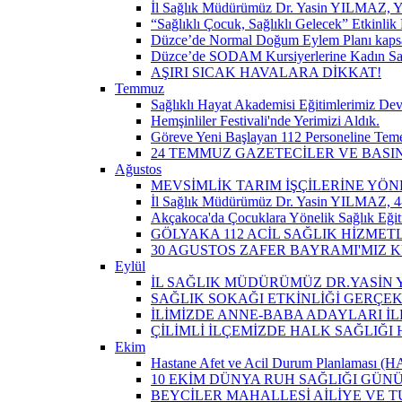
İl Sağlık Müdürümüz Dr. Yasin YILMAZ, Y
“Sağlıklı Çocuk, Sağlıklı Gelecek” Etkinlik 
Düzce’de Normal Doğum Eylem Planı kapsam
Düzce’de SODAM Kursiyerlerine Kadın Sağlı
AŞIRI SICAK HAVALARA DİKKAT!
Temmuz
Sağlıklı Hayat Akademisi Eğitimlerimiz De
Hemşinliler Festivali'nde Yerimizi Aldık.
Göreve Yeni Başlayan 112 Personeline Teme
24 TEMMUZ GAZETECİLER VE BAS
Ağustos
MEVSİMLİK TARIM İŞÇİLERİNE YÖN
İl Sağlık Müdürümüz Dr. Yasin YILMAZ, 4-
Akçakoca'da Çocuklara Yönelik Sağlık Eği
GÖLYAKA 112 ACİL SAĞLIK HİZMET
30 AGUSTOS ZAFER BAYRAMI'MIZ 
Eylül
İL SAĞLIK MÜDÜRÜMÜZ DR.YASİN Y
SAĞLIK SOKAĞI ETKİNLİĞİ GERÇEK
İLİMİZDE ANNE-BABA ADAYLARI İ
ÇİLİMLİ İLÇEMİZDE HALK SAĞLIĞ
Ekim
Hastane Afet ve Acil Durum Planlaması (HAP)
10 EKİM DÜNYA RUH SAĞLIĞI GÜN
BEYCİLER MAHALLESİ AİLİYE VE T