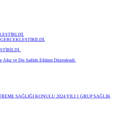
LEŞTİRLDİ.
GERÇEKLEŞTİRİLDİ.
İRİLDİ. ​
 Ağız ve Diş Sağlığı Eğitimi Düzenlendi.
REME SAĞLIĞI KONULU 2024 YILI 1 GRUP SAĞLIK