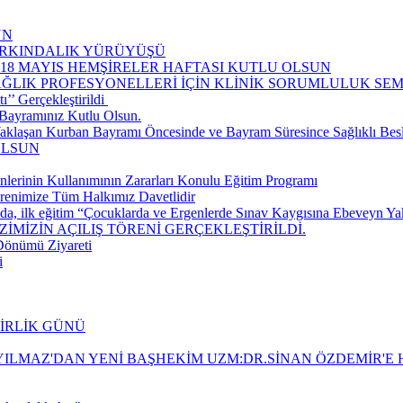
UN
FARKINDALIK YÜRÜYÜŞÜ
-18 MAYIS HEMŞİRELER HAFTASI KUTLU OLSUN
AĞLIK PROFESYONELLERİ İÇİN KLİNİK SORUMLULUK S
’ Gerçekleştirildi ​
Bayramınız Kutlu Olsun.
aklaşan Kurban Bayramı Öncesinde ve Bayram Süresince Sağlıklı Be
OLSUN
nlerinin Kullanımının Zararları Konulu Eğitim Programı
renimize Tüm Halkımız Davetlidir
da, ilk eğitim “Çocuklarda ve Ergenlerde Sınav Kaygısına Ebeveyn Yakla
İMİZİN AÇILIŞ TÖRENİ GERÇEKLEŞTİRİLDİ.
 Dönümü Ziyareti
i
BİRLİK GÜNÜ
ILMAZ'DAN YENİ BAŞHEKİM UZM:DR.SİNAN ÖZDEMİR'E H