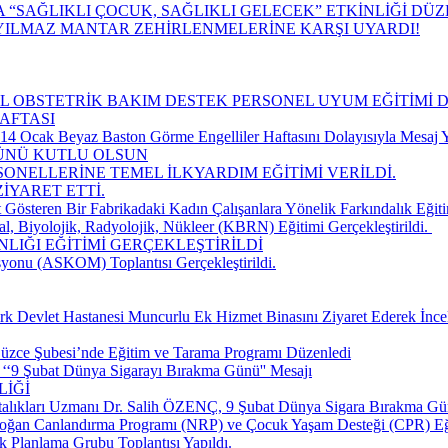
“SAĞLIKLI ÇOCUK, SAĞLIKLI GELECEK” ETKİNLİĞİ DÜ
YILMAZ MANTAR ZEHİRLENMELERİNE KARŞI UYARDI!
CİL OBSTETRİK BAKIM DESTEK PERSONEL UYUM EĞİTİMİ 
AFTASI
 Ocak Beyaz Baston Görme Engelliler Haftasını Dolayısıyla Mesaj Y
GÜNÜ KUTLU OLSUN
SONELLERİNE TEMEL İLKYARDIM EĞİTİMİ VERİLDİ.
İYARET ETTİ.
 Gösteren Bir Fabrikadaki Kadın Çalışanlara Yönelik Farkındalık Eğiti
, Biyolojik, Radyolojik, Nükleer (KBRN) Eğitimi Gerçekleştirildi. ​
LIĞI EĞİTİMİ GERÇEKLEŞTİRİLDİ
yonu (ASKOM) Toplantısı Gerçekleştirildi.
k Devlet Hastanesi Muncurlu Ek Hizmet Binasını Ziyaret Ederek İnce
üzce Şubesi’nde Eğitim ve Tarama Programı Düzenledi
‘‘9 Şubat Dünya Sigarayı Bırakma Günü'' Mesajı
LİĞİ
talıkları Uzmanı Dr. Salih ÖZENÇ, 9 Şubat Dünya Sigara Bırakma Gün
doğan Canlandırma Programı (NRP) ve Çocuk Yaşam Desteği (CPR) Eğ
k Planlama Grubu Toplantısı Yapıldı.