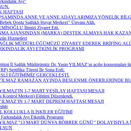
rkındalık Ayı"
SUN.
K HAFTASI
SAMINDA ANNE VE ANNE ADAYLARIMIZA YÖNELİK BİLGİ
Bebek Dostu Sağlıklı Hayat Merkezi’’ Ünvanı Aldı.
EMİŞOĞLU İlimizi Ziyaret Etti.
MA AJANSINDAN (MARKA) DESTEK ALMAYA HAK KAZAN
zün Hizmetleri
 SAĞLIK MÜDÜRLÜĞÜMÜZÜ ZİYARET EDEREK BRİFİNG ALD
ARKINDALIK AYI ETKİNLİK PROGRAMI
imi İl Sağlık Müdürümüz Dr. Yasin YILMAZ’ın açılış konuşmaları ile
P) Sertifika Töreni İle Sona Erdi.
Lİ EĞİTİMİMİZ GERÇEKLEŞTİ.
 YILMAZ RAMAZAN AYINDA BESLENME ÖNERİLERİNDE B
ILMAZ'IN 1-7 MART YEŞİLAY HAFTASI MESAJI
a Kontrol Merkezi) Eğitimi Düzenlendi.
ILMAZ’IN 1-7 MART DEPREM HAFTASI MESAJI
liği
 KOLLUKLA İLİŞKİLER EĞİTİMİ
Farkındalık Ayı Etkinlik Programı
YILMAZ ''13 MART DÜNYA BÖBREK GÜNÜ’’ DOLAYISIYLA
OLSUN