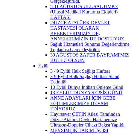
Gerçekleştirildi.
5-11 AĞUSTOS ULUSAL UMKE
(Ulusal Medikal Kurtarma Ekipleri)
HAFTASI
DÜZCE ATATÜRK DEVLET
HASTANESİ OLARAK
BEBEKLERİMİZİN DE,
ANNELERİMİZİN DE DOSTUYUZ.
Sağlık Hizmetleri Sunumu Değerlendirme
Toplantısı Gerçekleştirildi.
30 AĞUSTOS ZAFER BAYRAMI'MIZ
KUTLU OLSUN
Eylül
3 - 9 Eylül Halk Sağlığı Haftası
3-9 Eylül Halk Sağlığı Haftası Stand
Etkinliği
10 Eylül Dünya İntiharı Önleme Günü
13 EYLÜL DÜNYA SEPSİS GÜNÜ
ANNE ADAYLARI İÇİN GEBE
EĞİTİMLERİMİZE DEVAM
EDİYORUZ.
Hayırsever ÇETİN Ailesi Tarafından
Düzce Atatürk Devlet Hastanemize
Ultrason-Doppler Cihazı Bağışı Yapıldı.
MEVSİMLİK TARIM İŞÇİSİ