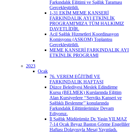
Farkındalık Eğitimi ve Sağlık Taraması
Gerçekleştirildi.
1-31 EKİM MEME KANSERİ
FARKINDALIK AYI ETKİNLİK
PROGRAMI'MIZA TÜM HALKIMIZ
DAVETLİDİR.
Acil Sağlık Hizmetleri Koordinasyon
Komisyonu (ASKOM) Toplantısı
Gerçekleştirildi.
MEME KANSERİ FARKINDALIK AYI
ETKİNLİK PROGRAMI
2023
Ocak
76. VEREM EĞİTİMİ VE
FARKINDALIK HAFTASI
Düzce Belediyesi Meslek Edindirme
Kursu (BELMEK) Kurslarında Eğitim
Alan Kursiyerlere ‘‘Serviks Kanseri ve
Sağlıklı Beslenme’’ konularında
Farkındalık Eğitimlerimize Devam
Ediyoruz.
İl Sağlık Müdürümüz Dr. Yasin YILMAZ
7-14 Ocak Beyaz Baston Görme Engelliler
Haftası Dolayısıyla Mesaj Yayınladı.