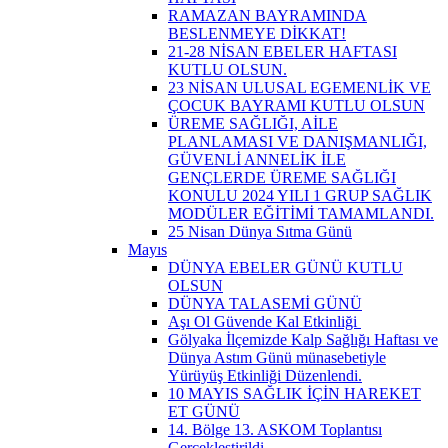
RAMAZAN BAYRAMINDA
BESLENMEYE DİKKAT!
21-28 NİSAN EBELER HAFTASI
KUTLU OLSUN.
23 NİSAN ULUSAL EGEMENLİK VE
ÇOCUK BAYRAMI KUTLU OLSUN
ÜREME SAĞLIĞI, AİLE
PLANLAMASI VE DANIŞMANLIĞI,
GÜVENLİ ANNELİK İLE
GENÇLERDE ÜREME SAĞLIĞI
KONULU 2024 YILI 1 GRUP SAĞLIK
MODÜLER EĞİTİMİ TAMAMLANDI.
25 Nisan Dünya Sıtma Günü
Mayıs
DÜNYA EBELER GÜNÜ KUTLU
OLSUN
DÜNYA TALASEMİ GÜNÜ
Aşı Ol Güvende Kal Etkinliği ​
Gölyaka İlçemizde Kalp Sağlığı Haftası ve
Dünya Astım Günü münasebetiyle
Yürüyüş Etkinliği Düzenlendi.
10 MAYIS SAĞLIK İÇİN HAREKET
ET GÜNÜ
14. Bölge 13. ASKOM Toplantısı
Gerçekleştirildi.