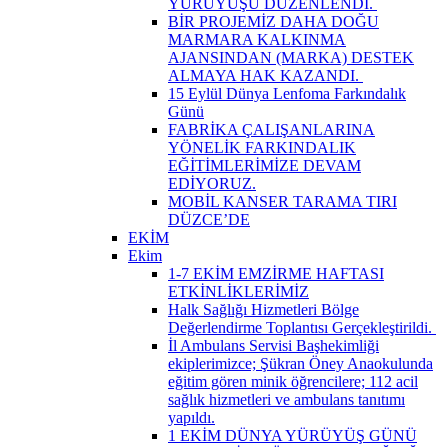
YÜRÜYÜŞÜ DÜZENLENDİ. ​
BİR PROJEMİZ DAHA DOĞU
MARMARA KALKINMA
AJANSINDAN (MARKA) DESTEK
ALMAYA HAK KAZANDI. ​
15 Eylül Dünya Lenfoma Farkındalık
Günü
FABRİKA ÇALIŞANLARINA
YÖNELİK FARKINDALIK
EĞİTİMLERİMİZE DEVAM
EDİYORUZ.
MOBİL KANSER TARAMA TIRI
DÜZCE’DE
EKİM
Ekim
1-7 EKİM EMZİRME HAFTASI
ETKİNLİKLERİMİZ
Halk Sağlığı Hizmetleri Bölge
Değerlendirme Toplantısı Gerçekleştirildi. ​
İl Ambulans Servisi Başhekimliği
ekiplerimizce; Şükran Öney Anaokulunda
eğitim gören minik öğrencilere; 112 acil
sağlık hizmetleri ve ambulans tanıtımı
yapıldı.
1 EKİM DÜNYA YÜRÜYÜŞ GÜNÜ