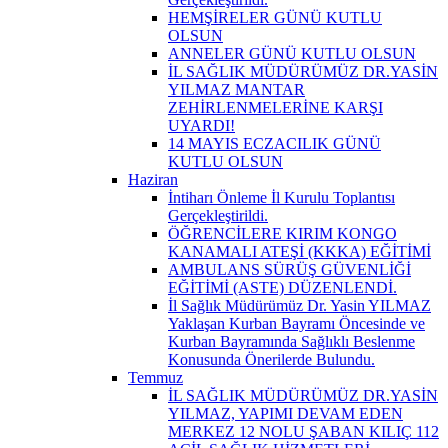
HEMŞİRELER GÜNÜ KUTLU
OLSUN
ANNELER GÜNÜ KUTLU OLSUN
İL SAĞLIK MÜDÜRÜMÜZ DR.YASİN
YILMAZ MANTAR
ZEHİRLENMELERİNE KARŞI
UYARDI!
14 MAYIS ECZACILIK GÜNÜ
KUTLU OLSUN
Haziran
İntiharı Önleme İl Kurulu Toplantısı
Gerçekleştirildi.
ÖĞRENCİLERE KIRIM KONGO
KANAMALI ATEŞİ (KKKA) EĞİTİMİ
AMBULANS SÜRÜŞ GÜVENLİĞİ
EĞİTİMİ (ASTE) DÜZENLENDİ.
İl Sağlık Müdürümüz Dr. Yasin YILMAZ
Yaklaşan Kurban Bayramı Öncesinde ve
Kurban Bayramında Sağlıklı Beslenme
Konusunda Önerilerde Bulundu.
Temmuz
İL SAĞLIK MÜDÜRÜMÜZ DR.YASİN
YILMAZ, YAPIMI DEVAM EDEN
MERKEZ 12 NOLU ŞABAN KILIÇ 112