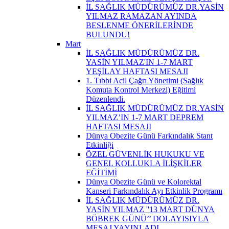
İL SAĞLIK MÜDÜRÜMÜZ DR.YASİN
YILMAZ RAMAZAN AYINDA
BESLENME ÖNERİLERİNDE
BULUNDU!
Mart
İL SAĞLIK MÜDÜRÜMÜZ DR.
YASİN YILMAZ'IN 1-7 MART
YEŞİLAY HAFTASI MESAJI
1. Tıbbi Acil Çağrı Yönetimi (Sağlık
Komuta Kontrol Merkezi) Eğitimi
Düzenlendi.
İL SAĞLIK MÜDÜRÜMÜZ DR.YASİN
YILMAZ’IN 1-7 MART DEPREM
HAFTASI MESAJI
Dünya Obezite Günü Farkındalık Stant
Etkinliği
ÖZEL GÜVENLİK HUKUKU VE
GENEL KOLLUKLA İLİŞKİLER
EĞİTİMİ
Dünya Obezite Günü ve Kolorektal
Kanseri Farkındalık Ayı Etkinlik Programı
İL SAĞLIK MÜDÜRÜMÜZ DR.
YASİN YILMAZ ''13 MART DÜNYA
BÖBREK GÜNÜ’’ DOLAYISIYLA
MESAJ YAYINLADI