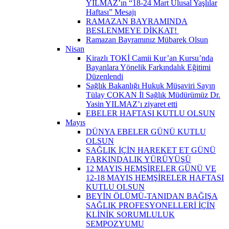
YILMAZ’ın “18-24 Mart Ulusal Yaşlılar
Haftası” Mesajı
RAMAZAN BAYRAMINDA
BESLENMEYE DİKKAT! ​
Ramazan Bayramınız Mübarek Olsun
Nisan
Kirazlı TOKİ Camii Kur’an Kursu’nda
Bayanlara Yönelik Farkındalık Eğitimi
Düzenlendi
Sağlık Bakanlığı Hukuk Müşaviri Sayın
Tülay ÇOKAN İl Sağlık Müdürümüz Dr.
Yasin YILMAZ’ı ziyaret etti
EBELER HAFTASI KUTLU OLSUN
Mayıs
DÜNYA EBELER GÜNÜ KUTLU
OLSUN
SAĞLIK İÇİN HAREKET ET GÜNÜ
FARKINDALIK YÜRÜYÜŞÜ
12 MAYIS HEMŞİRELER GÜNÜ VE
12-18 MAYIS HEMŞİRELER HAFTASI
KUTLU OLSUN
BEYİN ÖLÜMÜ-TANIDAN BAĞIŞA
SAĞLIK PROFESYONELLERİ İÇİN
KLİNİK SORUMLULUK
SEMPOZYUMU