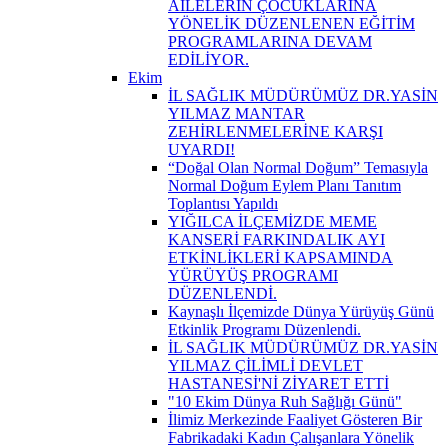
AİLELERİN ÇOCUKLARINA
YÖNELİK DÜZENLENEN EĞİTİM
PROGRAMLARINA DEVAM
EDİLİYOR.
Ekim
İL SAĞLIK MÜDÜRÜMÜZ DR.YASİN
YILMAZ MANTAR
ZEHİRLENMELERİNE KARŞI
UYARDI!
“Doğal Olan Normal Doğum” Temasıyla
Normal Doğum Eylem Planı Tanıtım
Toplantısı Yapıldı
YIĞILCA İLÇEMİZDE MEME
KANSERİ FARKINDALIK AYI
ETKİNLİKLERİ KAPSAMINDA
YÜRÜYÜŞ PROGRAMI
DÜZENLENDİ.
Kaynaşlı İlçemizde Dünya Yürüyüş Günü
Etkinlik Programı Düzenlendi.
İL SAĞLIK MÜDÜRÜMÜZ DR.YASİN
YILMAZ ÇİLİMLİ DEVLET
HASTANESİ'Nİ ZİYARET ETTİ
"10 Ekim Dünya Ruh Sağlığı Günü"
İlimiz Merkezinde Faaliyet Gösteren Bir
Fabrikadaki Kadın Çalışanlara Yönelik