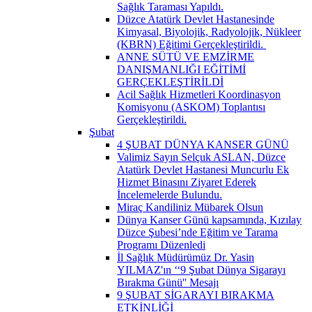
Sağlık Taraması Yapıldı.
Düzce Atatürk Devlet Hastanesinde
Kimyasal, Biyolojik, Radyolojik, Nükleer
(KBRN) Eğitimi Gerçekleştirildi. ​
ANNE SÜTÜ VE EMZİRME
DANIŞMANLIĞI EĞİTİMİ
GERÇEKLEŞTİRİLDİ
Acil Sağlık Hizmetleri Koordinasyon
Komisyonu (ASKOM) Toplantısı
Gerçekleştirildi.
Şubat
4 ŞUBAT DÜNYA KANSER GÜNÜ
Valimiz Sayın Selçuk ASLAN, Düzce
Atatürk Devlet Hastanesi Muncurlu Ek
Hizmet Binasını Ziyaret Ederek
İncelemelerde Bulundu.
Miraç Kandiliniz Mübarek Olsun
Dünya Kanser Günü kapsamında, Kızılay
Düzce Şubesi’nde Eğitim ve Tarama
Programı Düzenledi
İl Sağlık Müdürümüz Dr. Yasin
YILMAZ'ın ‘‘9 Şubat Dünya Sigarayı
Bırakma Günü'' Mesajı
9 ŞUBAT SİGARAYI BIRAKMA
ETKİNLİĞİ