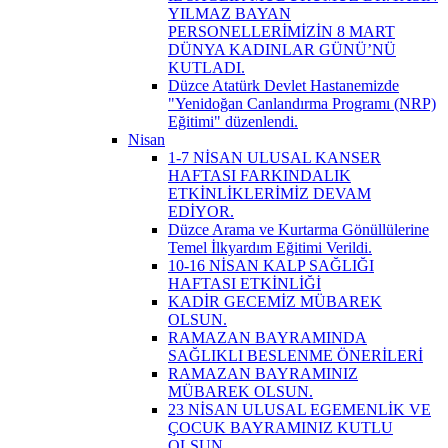
YILMAZ BAYAN
PERSONELLERİMİZİN 8 MART
DÜNYA KADINLAR GÜNÜ’NÜ
KUTLADI.
Düzce Atatürk Devlet Hastanemizde
"Yenidoğan Canlandırma Programı (NRP)
Eğitimi" düzenlendi.
Nisan
1-7 NİSAN ULUSAL KANSER
HAFTASI FARKINDALIK
ETKİNLİKLERİMİZ DEVAM
EDİYOR.
Düzce Arama ve Kurtarma Gönüllülerine
Temel İlkyardım Eğitimi Verildi.
10-16 NİSAN KALP SAĞLIĞI
HAFTASI ETKİNLİĞİ
KADİR GECEMİZ MÜBAREK
OLSUN.
RAMAZAN BAYRAMINDA
SAĞLIKLI BESLENME ÖNERİLERİ
RAMAZAN BAYRAMINIZ
MÜBAREK OLSUN.
23 NİSAN ULUSAL EGEMENLİK VE
ÇOCUK BAYRAMINIZ KUTLU
OLSUN.