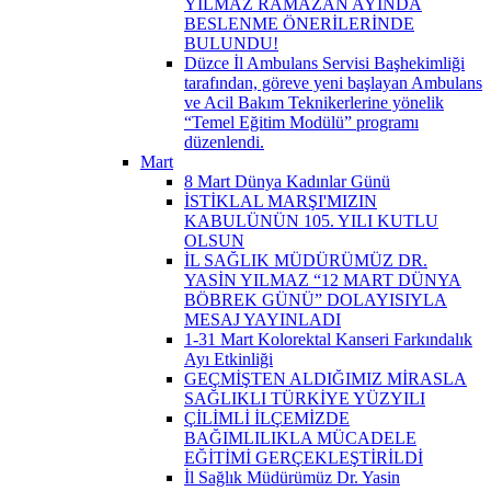
YILMAZ RAMAZAN AYINDA
BESLENME ÖNERİLERİNDE
BULUNDU!
Düzce İl Ambulans Servisi Başhekimliği
tarafından, göreve yeni başlayan Ambulans
ve Acil Bakım Teknikerlerine yönelik
“Temel Eğitim Modülü” programı
düzenlendi.
Mart
8 Mart Dünya Kadınlar Günü
İSTİKLAL MARŞI'MIZIN
KABULÜNÜN 105. YILI KUTLU
OLSUN
İL SAĞLIK MÜDÜRÜMÜZ DR.
YASİN YILMAZ “12 MART DÜNYA
BÖBREK GÜNÜ” DOLAYISIYLA
MESAJ YAYINLADI
1-31 Mart Kolorektal Kanseri Farkındalık
Ayı Etkinliği
GEÇMİŞTEN ALDIĞIMIZ MİRASLA
SAĞLIKLI TÜRKİYE YÜZYILI
ÇİLİMLİ İLÇEMİZDE
BAĞIMLILIKLA MÜCADELE
EĞİTİMİ GERÇEKLEŞTİRİLDİ
İl Sağlık Müdürümüz Dr. Yasin