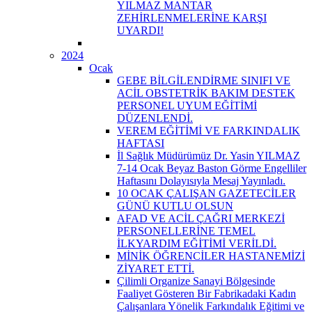
YILMAZ MANTAR
ZEHİRLENMELERİNE KARŞI
UYARDI!
2024
Ocak
GEBE BİLGİLENDİRME SINIFI VE
ACİL OBSTETRİK BAKIM DESTEK
PERSONEL UYUM EĞİTİMİ
DÜZENLENDİ.
VEREM EĞİTİMİ VE FARKINDALIK
HAFTASI
İl Sağlık Müdürümüz Dr. Yasin YILMAZ
7-14 Ocak Beyaz Baston Görme Engelliler
Haftasını Dolayısıyla Mesaj Yayınladı.
10 OCAK ÇALIŞAN GAZETECİLER
GÜNÜ KUTLU OLSUN
AFAD VE ACİL ÇAĞRI MERKEZİ
PERSONELLERİNE TEMEL
İLKYARDIM EĞİTİMİ VERİLDİ.
MİNİK ÖĞRENCİLER HASTANEMİZİ
ZİYARET ETTİ.
Çilimli Organize Sanayi Bölgesinde
Faaliyet Gösteren Bir Fabrikadaki Kadın
Çalışanlara Yönelik Farkındalık Eğitimi ve