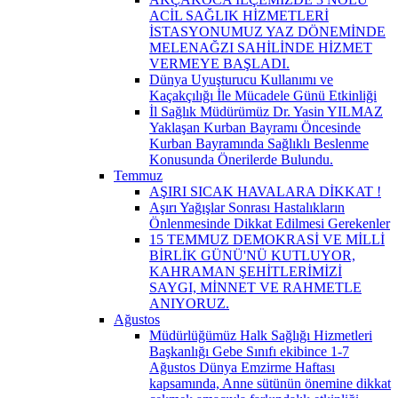
ACİL SAĞLIK HİZMETLERİ
İSTASYONUMUZ YAZ DÖNEMİNDE
MELENAĞZI SAHİLİNDE HİZMET
VERMEYE BAŞLADI.
Dünya Uyuşturucu Kullanımı ve
Kaçakçılığı İle Mücadele Günü Etkinliği
İl Sağlık Müdürümüz Dr. Yasin YILMAZ
Yaklaşan Kurban Bayramı Öncesinde
Kurban Bayramında Sağlıklı Beslenme
Konusunda Önerilerde Bulundu.
Temmuz
AŞIRI SICAK HAVALARA DİKKAT !
Aşırı Yağışlar Sonrası Hastalıkların
Önlenmesinde Dikkat Edilmesi Gerekenler
15 TEMMUZ DEMOKRASİ VE MİLLİ
BİRLİK GÜNÜ'NÜ KUTLUYOR,
KAHRAMAN ŞEHİTLERİMİZİ
SAYGI, MİNNET VE RAHMETLE
ANIYORUZ.
Ağustos
Müdürlüğümüz Halk Sağlığı Hizmetleri
Başkanlığı Gebe Sınıfı ekibince 1-7
Ağustos Dünya Emzirme Haftası
kapsamında, Anne sütünün önemine dikkat