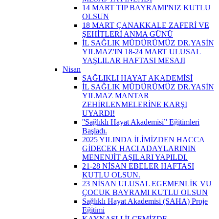
14 MART TIP BAYRAMI'NIZ KUTLU
OLSUN
18 MART ÇANAKKALE ZAFERİ VE
ŞEHİTLERİ ANMA GÜNÜ
İL SAĞLIK MÜDÜRÜMÜZ DR.YASİN
YILMAZ'IN 18-24 MART ULUSAL
YAŞLILAR HAFTASI MESAJI
Nisan
SAĞLIKLI HAYAT AKADEMİSİ
İL SAĞLIK MÜDÜRÜMÜZ DR.YASİN
YILMAZ MANTAR
ZEHİRLENMELERİNE KARŞI
UYARDI!
''Sağlıklı Hayat Akademisi” Eğitimleri
Başladı.
2025 YILINDA İLİMİZDEN HACCA
GİDECEK HACI ADAYLARININ
MENENJİT AŞILARI YAPILDI.
21-28 NİSAN EBELER HAFTASI
KUTLU OLSUN.
23 NİSAN ULUSAL EGEMENLİK VU
ÇOCUK BAYRAMI KUTLU OLSUN
Sağlıklı Hayat Akademisi (SAHA) Proje
Eğitimi
KAYNAŞLI İLÇEMİZDE