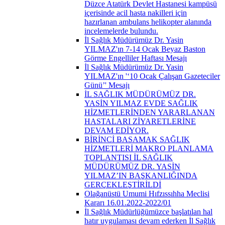
Düzce Atatürk Devlet Hastanesi kampüsü
içerisinde acil hasta nakilleri için
hazırlanan ambulans helikopter alanında
incelemelerde bulundu.
İl Sağlık Müdürümüz Dr. Yasin
YILMAZ'ın 7-14 Ocak Beyaz Baston
Görme Engelliler Haftası Mesajı
İl Sağlık Müdürümüz Dr. Yasin
YILMAZ'ın '‘10 Ocak Çalışan Gazeteciler
Günü’' Mesajı
İL SAĞLIK MÜDÜRÜMÜZ DR.
YASİN YILMAZ EVDE SAĞLIK
HİZMETLERİNDEN YARARLANAN
HASTALARI ZİYARETLERİNE
DEVAM EDİYOR.
BİRİNCİ BASAMAK SAĞLIK
HİZMETLERİ MAKRO PLANLAMA
TOPLANTISI İL SAĞLIK
MÜDÜRÜMÜZ DR. YASİN
YILMAZ’IN BAŞKANLIĞINDA
GERÇEKLEŞTİRİLDİ
Olağanüstü Umumi Hıfzıssıhha Meclisi
Kararı 16.01.2022-2022/01
İl Sağlık Müdürlüğümüzce başlatılan hal
hatır uygulaması devam ederken İl Sağlık