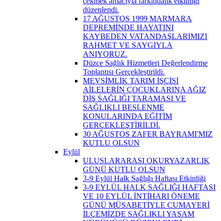
çekmek amacıyla farkındalık etkinliği
düzenlendi.
17 AĞUSTOS 1999 MARMARA
DEPREMİNDE HAYATINI
KAYBEDEN VATANDAŞLARIMIZI
RAHMET VE SAYGIYLA
ANIYORUZ.
Düzce Sağlık Hizmetleri Değerlendirme
Toplantısı Gerçekleştirildi.
MEVSİMLİK TARIM İŞÇİSİ
AİLELERİN ÇOCUKLARINA AĞIZ
DİŞ SAĞLIĞI TARAMASI VE
SAĞLIKLI BESLENME
KONULARINDA EĞİTİM
GERÇEKLEŞTİRİLDİ.
30 AĞUSTOS ZAFER BAYRAMI'MIZ
KUTLU OLSUN
Eylül
ULUSLARARASI OKURYAZARLIK
GÜNÜ KUTLU OLSUN
3-9 Eylül Halk Sağlığı Haftası Etkinliği
3-9 EYLÜL HALK SAĞLIĞI HAFTASI
VE 10 EYLÜL İNTİHARI ÖNEME
GÜNÜ MÜSABETİYLE CUMAYERİ
İLÇEMİZDE SAĞLIKLI YAŞAM