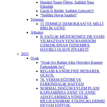
Hareket Yaşını Öğren, Sağlıklı Yaşa
Etkinliği
Güçlü İş Birliği, Sağlıklı Gelecek!!!
“Sağlıklı Hayat Saatleri”
Temmuz
15 TEMMUZ DEMOKRASİ VE MİLLİ
BİRLİK GÜNÜ
Ağustos
İL SAĞLIK MÜDÜRÜMÜZ DR.YASİN
YILMAZ'DAN YENİ BAŞHEKİM
UZM:DR.SİNAN ÖZDEMİR'E
HAYIRLI OLSUN ZİYARETİ
2025
Ocak
"Ocak Ayı Rahim Ağzı (Serviks) Kanseri
Farkındalık Ayı"
REGAİB KANDİLİ'NİZ MÜBAREK
OLSUN.
78. VEREM EĞİTİMİ VE
FARKINDALIK HAFTASI
NORMAL DOĞUM EYLEM PLANI
KAPSAMINDA ANNE VE ANNE
ADAYLARIMIZA YÖNELİK
BİLGİLENDİRME ETKİNLİKLERİMİZ
DEVAM EDİYOR.