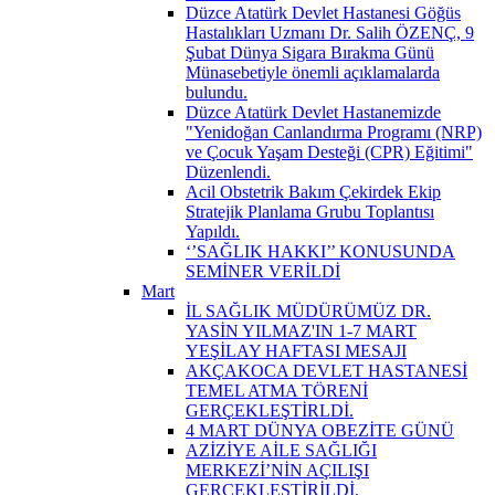
Düzce Atatürk Devlet Hastanesi Göğüs
Hastalıkları Uzmanı Dr. Salih ÖZENÇ, 9
Şubat Dünya Sigara Bırakma Günü
Münasebetiyle önemli açıklamalarda
bulundu.
Düzce Atatürk Devlet Hastanemizde
"Yenidoğan Canlandırma Programı (NRP)
ve Çocuk Yaşam Desteği (CPR) Eğitimi"
Düzenlendi.
Acil Obstetrik Bakım Çekirdek Ekip
Stratejik Planlama Grubu Toplantısı
Yapıldı.
‘’SAĞLIK HAKKI’’ KONUSUNDA
SEMİNER VERİLDİ
Mart
İL SAĞLIK MÜDÜRÜMÜZ DR.
YASİN YILMAZ'IN 1-7 MART
YEŞİLAY HAFTASI MESAJI
AKÇAKOCA DEVLET HASTANESİ
TEMEL ATMA TÖRENİ
GERÇEKLEŞTİRLDİ.
4 MART DÜNYA OBEZİTE GÜNÜ
AZİZİYE AİLE SAĞLIĞI
MERKEZİ’NİN AÇILIŞI
GERÇEKLEŞTİRİLDİ.