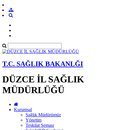
T.C. SAĞLIK BAKANLĞI
DÜZCE İL SAĞLIK
MÜDÜRLÜĞÜ
Kurumsal
Sağlık Müdürümüz
Yönetim
Teşkilat Şeması