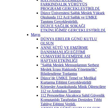
FARKINDALIK YÜRÜYÜŞ
PROGRAMI GERÇEKLEŞTİRİLDİ.
Düzce Üniversitesi Sağlık Meslek Yüksek
Okulunda 112 Acil Sağlık ve UMKE
Tanıtımı Gerçekleştirildi.
DÜZCE SAĞLIK SOKAĞI
ETKİNLİĞİMİZ GERÇEKLEŞTİRİLDİ.
Mayıs
DÜNYA EBELER GÜNÜ KUTLU
OLSUN
ANNE SÜTÜ VE EMZİRME
DANIŞMANLIĞI EĞİTİMİ
CUMAYERİ İLÇEMİZDE AŞI
HAFTASI ETKİNLİĞİ
"Sağlık Meslek Mensuplarının Serbest
Meslek İcrası Hakkında Yönetmelik"
Bilgilendirme Toplantısı
Düzce’de UMKE Temel ve Medikal
Kurtarma Eğitimi Gerçekleştirildi
Körpeşler Anaokulunda Minik Öğrencilere
112 ve Ambulans Tanıtımı
112 Personeline Akçakoca Sahil Güvenlik
Komutanlığı Tarafından Denizden Tıbbi
Tahliye Eğitimi Verildi.