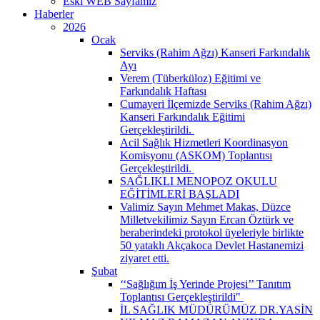
Eski WEB Sayfamız
Haberler
2026
Ocak
Serviks (Rahim Ağzı) Kanseri Farkındalık
Ayı
Verem (Tüberküloz) Eğitimi ve
Farkındalık Haftası
Cumayeri İlçemizde Serviks (Rahim Ağzı)
Kanseri Farkındalık Eğitimi
Gerçekleştirildi. ​
Acil Sağlık Hizmetleri Koordinasyon
Komisyonu (ASKOM) Toplantısı
Gerçekleştirildi. ​
SAĞLIKLI MENOPOZ OKULU
EĞİTİMLERİ BAŞLADI
Valimiz Sayın Mehmet Makas, Düzce
Milletvekilimiz Sayın Ercan Öztürk ve
beraberindeki protokol üyeleriyle birlikte
50 yataklı Akçakoca Devlet Hastanemizi
ziyaret etti.
Şubat
‘‘Sağlığım İş Yerinde Projesi’’ Tanıtım
Toplantısı Gerçekleştirildi" ​
İL SAĞLIK MÜDÜRÜMÜZ DR.YASİN