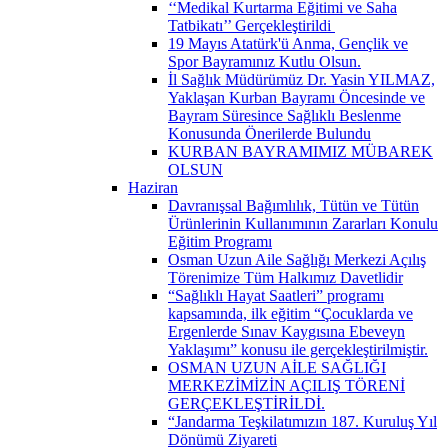
‘‘Medikal Kurtarma Eğitimi ve Saha
Tatbikatı’’ Gerçekleştirildi ​
19 Mayıs Atatürk'ü Anma, Gençlik ve
Spor Bayramınız Kutlu Olsun.
İl Sağlık Müdürümüz Dr. Yasin YILMAZ,
Yaklaşan Kurban Bayramı Öncesinde ve
Bayram Süresince Sağlıklı Beslenme
Konusunda Önerilerde Bulundu
KURBAN BAYRAMIMIZ MÜBAREK
OLSUN
Haziran
Davranışsal Bağımlılık, Tütün ve Tütün
Ürünlerinin Kullanımının Zararları Konulu
Eğitim Programı
Osman Uzun Aile Sağlığı Merkezi Açılış
Törenimize Tüm Halkımız Davetlidir
“Sağlıklı Hayat Saatleri” programı
kapsamında, ilk eğitim “Çocuklarda ve
Ergenlerde Sınav Kaygısına Ebeveyn
Yaklaşımı” konusu ile gerçekleştirilmiştir.
OSMAN UZUN AİLE SAĞLIĞI
MERKEZİMİZİN AÇILIŞ TÖRENİ
GERÇEKLEŞTİRİLDİ.
“Jandarma Teşkilatımızın 187. Kuruluş Yıl
Dönümü Ziyareti