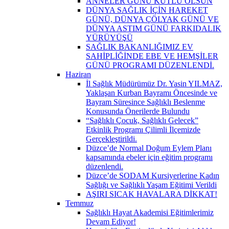
ANNELER GÜNÜ KUTLU OLSUN
DÜNYA SAĞLIK İÇİN HAREKET
GÜNÜ, DÜNYA ÇÖLYAK GÜNÜ VE
DÜNYA ASTIM GÜNÜ FARKIDALIK
YÜRÜYÜŞÜ
SAĞLIK BAKANLIĞIMIZ EV
SAHİPLİĞİNDE EBE VE HEMŞİLER
GÜNÜ PROGRAMI DÜZENLENDİ.
Haziran
İl Sağlık Müdürümüz Dr. Yasin YILMAZ,
Yaklaşan Kurban Bayramı Öncesinde ve
Bayram Süresince Sağlıklı Beslenme
Konusunda Önerilerde Bulundu
“Sağlıklı Çocuk, Sağlıklı Gelecek”
Etkinlik Programı Çilimli İlçemizde
Gerçekleştirildi.
Düzce’de Normal Doğum Eylem Planı
kapsamında ebeler için eğitim programı
düzenlendi.
Düzce’de SODAM Kursiyerlerine Kadın
Sağlığı ve Sağlıklı Yaşam Eğitimi Verildi
AŞIRI SICAK HAVALARA DİKKAT!
Temmuz
Sağlıklı Hayat Akademisi Eğitimlerimiz
Devam Ediyor!