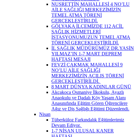
NUSRETTİN MAHALLESİ 4 NO’LU
AİLE SAĞLIĞI MERKEZİMİZİN
TEMEL ATMA TÖRENİ
GERÇEKLEŞTİRLDİ.
GÖLYAKA İLÇEMİZDE 112 ACİL
SAĞLIK HİZMETLERİ
İSTASYONUMUZUN TEMEL ATMA
TÖRENİ GERÇEKLEŞTİRİLDİ.
İL SAĞLIK MÜDÜRÜMÜZ DR.YASİN
YILMAZ’IN 1-7 MART DEPREM
HAFTASI MESAJI
FEVZİ ÇAKMAK MAHALLESİ 9
NO’LU AİLE SAĞLIĞI
MERKEZİMİZİN AÇILIŞ TÖRENİ
GERÇEKLEŞTİRİLDİ. ​
8 MART DÜNYA KADINLAR GÜNÜ
Akçakoca Osmaniye İlkokulu, Ayazlı
Anaokulu ve Dadalı Köy Yaşam Alanı
Anasınıfında Eğitim Gören Öğrencilere
Ağız ve Diş Sağlığı Eğitimi Düzenlendi.
Nisan
Tüberküloz Farkındalık Eğitimlerimiz
Devam Ediyor. ​
1-7 NİSAN ULUSAL KANER
HAFTASI