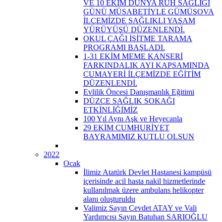
VE 10 EKİM DÜNYA RUH SAĞLIĞI
GÜNÜ MÜSABETİYLE GÜMÜŞOVA
İLÇEMİZDE SAĞLIKLI YAŞAM
YÜRÜYÜŞÜ DÜZENLENDİ.
OKUL ÇAĞI İŞİTME TARAMA
PROGRAMI BAŞLADI.
1-31 EKİM MEME KANSERİ
FARKINDALIK AYI KAPSAMINDA
CUMAYERİ İLÇEMİZDE EĞİTİM
DÜZENLENDİ.
Evlilik Öncesi Danışmanlık Eğitimi
DÜZCE SAĞLIK SOKAĞI
ETKİNLİĞİMİZ
100 Yıl Aynı Aşk ve Heyecanla
29 EKİM CUMHURİYET
BAYRAMIMIZ KUTLU OLSUN
2022
Ocak
İlimiz Atatürk Devlet Hastanesi kampüsü
içerisinde acil hasta nakil hizmetlerinde
kullanılmak üzere ambulans helikopter
alanı oluşturuldu
Valimiz Sayın Cevdet ATAY ve Vali
Yardımcısı Sayın Batuhan SARIOĞLU