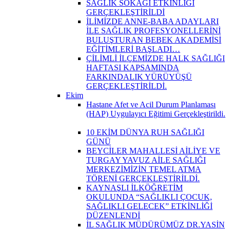
SAĞLIK SOKAĞI ETKİNLİĞİ
GERÇEKLEŞTİRİLDİ
İLİMİZDE ANNE-BABA ADAYLARI
İLE SAĞLIK PROFESYONELLERİNİ
BULUŞTURAN BEBEK AKADEMİSİ
EĞİTİMLERİ BAŞLADI…
ÇİLİMLİ İLÇEMİZDE HALK SAĞLIĞI
HAFTASI KAPSAMINDA
FARKINDALIK YÜRÜYÜŞÜ
GERÇEKLEŞTİRİLDİ.
Ekim
Hastane Afet ve Acil Durum Planlaması
(HAP) Uygulayıcı Eğitimi Gerçekleştirildi.
10 EKİM DÜNYA RUH SAĞLIĞI
GÜNÜ
BEYCİLER MAHALLESİ AİLİYE VE
TURGAY YAVUZ AİLE SAĞLIĞI
MERKEZİMİZİN TEMEL ATMA
TÖRENİ GERÇEKLEŞTİRİLDİ.
KAYNAŞLI İLKÖĞRETİM
OKULUNDA “SAĞLIKLI ÇOCUK,
SAĞLIKLI GELECEK” ETKİNLİĞİ
DÜZENLENDİ
İL SAĞLIK MÜDÜRÜMÜZ DR.YASİN