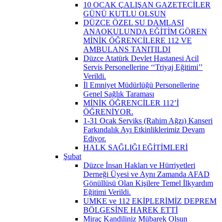
10 OCAK ÇALIŞAN GAZETECİLER
GÜNÜ KUTLU OLSUN
DÜZCE ÖZEL SU DAMLASI
ANAOKULUNDA EĞİTİM GÖREN
MİNİK ÖĞRENCİLERE 112 VE
AMBULANS TANITILDI
Düzce Atatürk Devlet Hastanesi Acil
Servis Personellerine ‘‘Triyaj Eğitimi’’
Verildi.
İl Emniyet Müdürlüğü Personellerine
Genel Sağlık Taraması
MİNİK ÖĞRENCİLER 112’İ
ÖĞRENİYOR.
1-31 Ocak Serviks (Rahim Ağzı) Kanseri
Farkındalık Ayı Etkinliklerimiz Devam
Ediyor.
HALK SAĞLIĞI EĞİTİMLERİ
Şubat
Düzce İnsan Hakları ve Hürriyetleri
Derneği Üyesi ve Aynı Zamanda AFAD
Gönüllüsü Olan Kişilere Temel İlkyardım
Eğitimi Verildi.
UMKE ve 112 EKİPLERİMİZ DEPREM
BÖLGESİNE HAREK ETTİ
Miraç Kandiliniz Mübarek Olsun