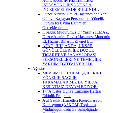
ACİL SAĞLIK HİZMETLERİ
İSTASYONU İNŞAATINDA
İNCELEMELERDE BULUNDU.
Düzce Atatürk Devlet Hastanesinde Yeni
Göreve Başlayan Personellere Yönelik
Kurum İçi Uyum Eğitimleri
Gerçekleştirildi.
İl Sağlık Müdürümüz Dr.Yasin YILMAZ,
Düzce Atatürk Devlet Hastanesi Muncurlu
Ek Hizmet Binasını Ziyaret Etti.
AFAD, İHH, ANDA, UKSAR
GÖNÜLLÜLERİ İLE DÜZCE
TİCARET VE SANAYİ ODASI
PERSONELLERİ’NE TEMEL İLK
YARDIM EĞİTİMİ VERİLDİ.
Ağustos
MEVSİMLİK TARIM İŞÇİLERİNE
YÖNELİK SAĞLIK
TARAMALARIMIZ BU YILDA
KESİNTİSİZ DEVAM EDİYOR.
1-7 Ağustos Dünya Emzirme Haftası
Etkinlik Programı
Acil Sağlık Hizmetleri Koordinasyon
Komisyonu (ASKOM) Toplantısı
Müdürlüğümüzün Ev Sahipliğinde