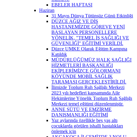
EBELER HAFTASI
Haziran
31 Mayıs Dünya Tütünsüz Günü Etkinliği
DÜZCE AĞIZ VE DİŞ
HASTANEMİZDE GÖREVE YENİ
BAŞLAYAN PERSONELLERE
YÖNELİK, "TEMEL İŞ SAĞLIĞI VE
GÜVENLİĞİ" EĞİTİMİ VERİLDİ.
Düzce UMKE Olarak Eğitim Kampına
Katıldık
MÜDÜRLÜĞÜMÜZ HALK SAĞLIĞI
HİZMETLERİ BAŞKANLIĞI
EKİPLERİMİZCE GÖLORMANI
KÖYÜNDE MOBİL SAĞLIK
TARAMASI GERÇEKLEŞTİRİLDİ.
İlimizde Toplum Ruh Sağlığı Merkezi
2023 yılı hedefleri kapsamında Aile
Hekimlerine Yönelik Toplum Ruh Sağlığı
Merkezi temel eğitimi düzenlenmiştir.
ANNE SÜTÜ VE EMZİRME
DANIŞMANLIĞI EĞİTİMİ
Yaz aylarında özellikle beş yaş altı
çocuklarda görülen ishalli hastalıkları
önlemek için
AKÇAKOCA İLÇEMİZDE 3 NOLU