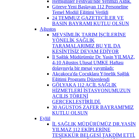
Hemşinliler Festivali'nde Yerimizi Aldık.
Göreve Yeni Başlayan 112 Personeline
Temel Modül Eğitimi Verildi
24 TEMMUZ GAZETECİLER VE
BASIN BAYRAMI KUTLU OLSUN
Ağustos
MEVSİMLİK TARIM İŞÇİLERİNE
YÖNELİK SAĞLIK
TARAMALARIMIZ BU YIL DA
KESİNTİSİZ DEVAM EDİYOR
İl Sağlık Müdürümüz Dr. Yasin YILMAZ,
4-10 Ağustos Ulusal UMKE Haftası
dolayısıyla bir mesaj yayımladı:
Akçakoca'da Çocuklara Yönelik Sağlık
Eğitimi Programı Düzenlendi
GÖLYAKA 112 ACİL SAĞLIK
HİZMETLERİ İSTASYONUMUZUN
AÇILIŞ TÖRENİ
GERÇEKLEŞTİRİLDİ.
30 AGUSTOS ZAFER BAYRAMI'MIZ
KUTLU OLSUN
Eylül
İL SAĞLIK MÜDÜRÜMÜZ DR.YASİN
YILMAZ 112 EKİPLERİNE
TEŞEKKÜR BELGESİ TAKDİM ETTİ.