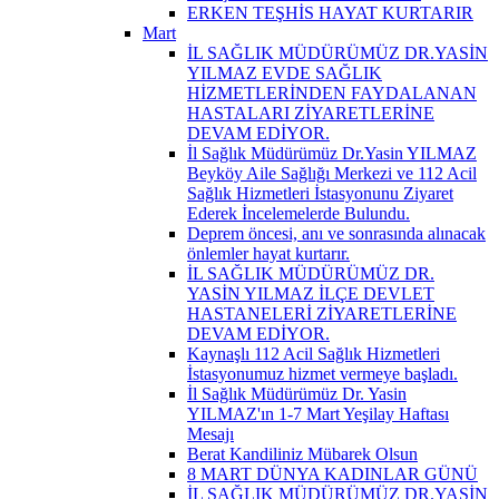
ERKEN TEŞHİS HAYAT KURTARIR
Mart
İL SAĞLIK MÜDÜRÜMÜZ DR.YASİN
YILMAZ EVDE SAĞLIK
HİZMETLERİNDEN FAYDALANAN
HASTALARI ZİYARETLERİNE
DEVAM EDİYOR.
İl Sağlık Müdürümüz Dr.Yasin YILMAZ
Beyköy Aile Sağlığı Merkezi ve 112 Acil
Sağlık Hizmetleri İstasyonunu Ziyaret
Ederek İncelemelerde Bulundu.
Deprem öncesi, anı ve sonrasında alınacak
önlemler hayat kurtarır.
İL SAĞLIK MÜDÜRÜMÜZ DR.
YASİN YILMAZ İLÇE DEVLET
HASTANELERİ ZİYARETLERİNE
DEVAM EDİYOR.
Kaynaşlı 112 Acil Sağlık Hizmetleri
İstasyonumuz hizmet vermeye başladı.
İl Sağlık Müdürümüz Dr. Yasin
YILMAZ'ın 1-7 Mart Yeşilay Haftası
Mesajı
Berat Kandiliniz Mübarek Olsun
8 MART DÜNYA KADINLAR GÜNÜ
İL SAĞLIK MÜDÜRÜMÜZ DR.YASİN