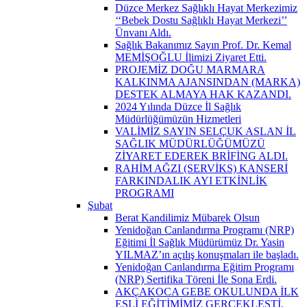
Düzce Merkez Sağlıklı Hayat Merkezimiz
‘‘Bebek Dostu Sağlıklı Hayat Merkezi’’
Ünvanı Aldı.
Sağlık Bakanımız Sayın Prof. Dr. Kemal
MEMİŞOĞLU İlimizi Ziyaret Etti.
PROJEMİZ DOĞU MARMARA
KALKINMA AJANSINDAN (MARKA)
DESTEK ALMAYA HAK KAZANDI.
2024 Yılında Düzce İl Sağlık
Müdürlüğümüzün Hizmetleri
VALİMİZ SAYIN SELÇUK ASLAN İL
SAĞLIK MÜDÜRLÜĞÜMÜZÜ
ZİYARET EDEREK BRİFİNG ALDI.
RAHİM AĞZI (SERVİKS) KANSERİ
FARKINDALIK AYI ETKİNLİK
PROGRAMI
Şubat
Berat Kandilimiz Mübarek Olsun
Yenidoğan Canlandırma Programı (NRP)
Eğitimi İl Sağlık Müdürümüz Dr. Yasin
YILMAZ’ın açılış konuşmaları ile başladı.
Yenidoğan Canlandırma Eğitim Programı
(NRP) Sertifika Töreni İle Sona Erdi.
AKÇAKOCA GEBE OKULUNDA İLK
EŞLİ EĞİTİMİMİZ GERÇEKLEŞTİ.