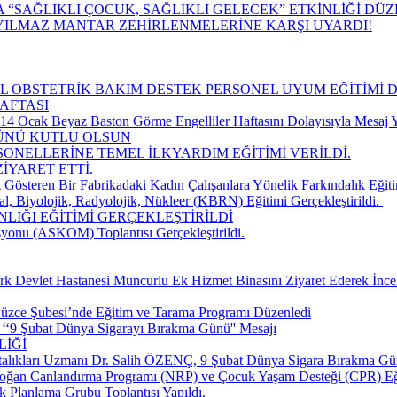
“SAĞLIKLI ÇOCUK, SAĞLIKLI GELECEK” ETKİNLİĞİ DÜ
YILMAZ MANTAR ZEHİRLENMELERİNE KARŞI UYARDI!
CİL OBSTETRİK BAKIM DESTEK PERSONEL UYUM EĞİTİMİ 
AFTASI
 Ocak Beyaz Baston Görme Engelliler Haftasını Dolayısıyla Mesaj Y
GÜNÜ KUTLU OLSUN
SONELLERİNE TEMEL İLKYARDIM EĞİTİMİ VERİLDİ.
İYARET ETTİ.
 Gösteren Bir Fabrikadaki Kadın Çalışanlara Yönelik Farkındalık Eğiti
, Biyolojik, Radyolojik, Nükleer (KBRN) Eğitimi Gerçekleştirildi. ​
LIĞI EĞİTİMİ GERÇEKLEŞTİRİLDİ
yonu (ASKOM) Toplantısı Gerçekleştirildi.
k Devlet Hastanesi Muncurlu Ek Hizmet Binasını Ziyaret Ederek İnce
üzce Şubesi’nde Eğitim ve Tarama Programı Düzenledi
‘‘9 Şubat Dünya Sigarayı Bırakma Günü'' Mesajı
LİĞİ
talıkları Uzmanı Dr. Salih ÖZENÇ, 9 Şubat Dünya Sigara Bırakma Gün
doğan Canlandırma Programı (NRP) ve Çocuk Yaşam Desteği (CPR) Eğ
k Planlama Grubu Toplantısı Yapıldı.