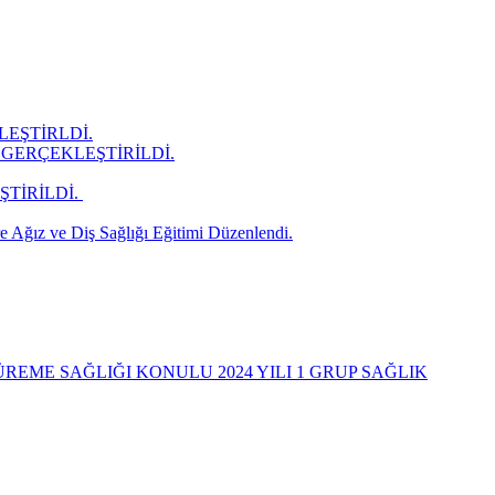
LEŞTİRLDİ.
GERÇEKLEŞTİRİLDİ.
İRİLDİ. ​
 Ağız ve Diş Sağlığı Eğitimi Düzenlendi.
REME SAĞLIĞI KONULU 2024 YILI 1 GRUP SAĞLIK