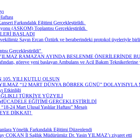
yı
Haftası
seri Farkındalık Eğitimi Gerçekleştirildi. ​
onu (ASKOM) Toplantısı Gerçekleştirildi. ​
LERİ BAŞLADI
ilimiz Sayın Ercan Öztürk ve beraberindeki protokol üyeleriyle birlik
ısı Gerçekleştirildi" ​
 YILMAZ RAMAZAN AYINDA BESLENME ÖNERİLERİNDE B
rafından, göreve yeni başlayan Ambulans ve Acil Bakım Teknikerlerine
 105. YILI KUTLU OLSUN
 YILMAZ “12 MART DÜNYA BÖBREK GÜNÜ” DOLAYISIYLA 
ı Etkinliği
ĞLIKLI TÜRKİYE YÜZYILI
 MÜCADELE EĞİTİMİ GERÇEKLEŞTİRİLDİ
18-24 Mart Ulusal Yaşlılar Haftası” Mesajı
E DİKKAT! ​
nlara Yönelik Farkındalık Eğitimi Düzenlendi
lay ÇOKAN İl Sağlık Müdürümüz Dr. Yasin YILMAZ’ı ziyaret etti