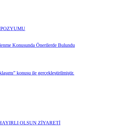
EMPOZYUMU
slenme Konusunda Önerilerde Bulundu
şımı” konusu ile gerçekleştirilmiştir.
AYIRLI OLSUN ZİYARETİ