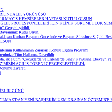
UN
FARKINDALIK YÜRÜYÜŞÜ
-18 MAYIS HEMŞİRELER HAFTASI KUTLU OLSUN
AĞLIK PROFESYONELLERİ İÇİN KLİNİK SORUMLULUK S
’ Gerçekleştirildi ​
Bayramınız Kutlu Olsun.
aklaşan Kurban Bayramı Öncesinde ve Bayram Süresince Sağlıklı Be
OLSUN
nlerinin Kullanımının Zararları Konulu Eğitim Programı
renimize Tüm Halkımız Davetlidir
da, ilk eğitim “Çocuklarda ve Ergenlerde Sınav Kaygısına Ebeveyn Yakla
İMİZİN AÇILIŞ TÖRENİ GERÇEKLEŞTİRİLDİ.
 Dönümü Ziyareti
i
BİRLİK GÜNÜ
ILMAZ'DAN YENİ BAŞHEKİM UZM:DR.SİNAN ÖZDEMİR'E H