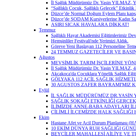
İl Sağlık Müdürümüz Dr. Yasin YILMAZ, Y
“Sağlıklı Çocuk, Sağlıklı Gelecek” Etkinlik 
Düzce’de Normal Doğum Eylem Planı kapsam
Düzce’de SODAM Kursiyerlerine Kadın Sağlı
AŞIRI SICAK HAVALARA DİKKAT!
Temmuz
Sağlıklı Hayat Akademisi Eğitimlerimiz De
Hemşinliler Festivali'nde Yerimizi Aldık.
Göreve Yeni Başlayan 112 Personeline Teme
24 TEMMUZ GAZETECİLER VE BAS
Ağustos
MEVSİMLİK TARIM İŞÇİLERİNE YÖN
İl Sağlık Müdürümüz Dr. Yasin YILMAZ, 4-
Akçakoca'da Çocuklara Yönelik Sağlık Eği
GÖLYAKA 112 ACİL SAĞLIK HİZMET
30 AGUSTOS ZAFER BAYRAMI'MIZ 
Eylül
İL SAĞLIK MÜDÜRÜMÜZ DR.YASİN Y
SAĞLIK SOKAĞI ETKİNLİĞİ GERÇEK
İLİMİZDE ANNE-BABA ADAYLARI İ
ÇİLİMLİ İLÇEMİZDE HALK SAĞLIĞ
Ekim
Hastane Afet ve Acil Durum Planlaması (HAP)
10 EKİM DÜNYA RUH SAĞLIĞI GÜN
BEYCİLER MAHALLESİ AİLİYE VE T