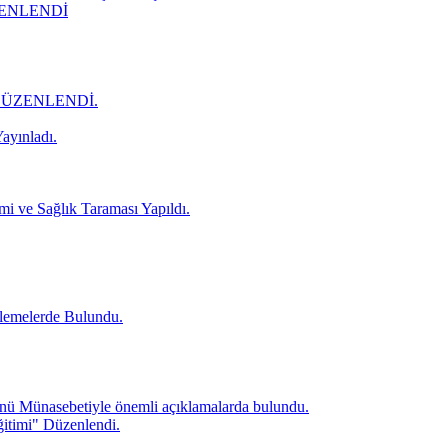
ZENLENDİ
DÜZENLENDİ.
ayınladı.
mi ve Sağlık Taraması Yapıldı.
lemelerde Bulundu.
ü Münasebetiyle önemli açıklamalarda bulundu.
itimi" Düzenlendi.