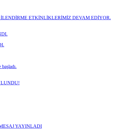
LENDİRME ETKİNLİKLERİMİZ DEVAM EDİYOR.
DI.
I.
 başladı.
ULUNDU!
 MESAJ YAYINLADI