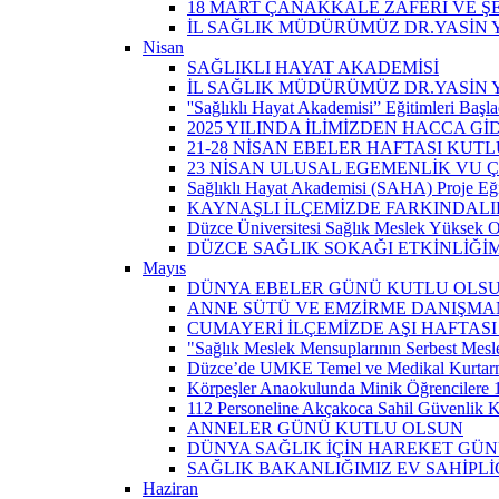
18 MART ÇANAKKALE ZAFERİ VE Ş
İL SAĞLIK MÜDÜRÜMÜZ DR.YASİN Y
Nisan
SAĞLIKLI HAYAT AKADEMİSİ
İL SAĞLIK MÜDÜRÜMÜZ DR.YASİN 
''Sağlıklı Hayat Akademisi” Eğitimleri Başla
2025 YILINDA İLİMİZDEN HACCA Gİ
21-28 NİSAN EBELER HAFTASI KUTL
23 NİSAN ULUSAL EGEMENLİK VU
Sağlıklı Hayat Akademisi (SAHA) Proje Eği
KAYNAŞLI İLÇEMİZDE FARKINDALI
Düzce Üniversitesi Sağlık Meslek Yüksek O
DÜZCE SAĞLIK SOKAĞI ETKİNLİĞİM
Mayıs
DÜNYA EBELER GÜNÜ KUTLU OLS
ANNE SÜTÜ VE EMZİRME DANIŞMAN
CUMAYERİ İLÇEMİZDE AŞI HAFTASI
"Sağlık Meslek Mensuplarının Serbest Mesle
Düzce’de UMKE Temel ve Medikal Kurtarma 
Körpeşler Anaokulunda Minik Öğrencilere 
112 Personeline Akçakoca Sahil Güvenlik Ko
ANNELER GÜNÜ KUTLU OLSUN
DÜNYA SAĞLIK İÇİN HAREKET GÜ
SAĞLIK BAKANLIĞIMIZ EV SAHİPL
Haziran