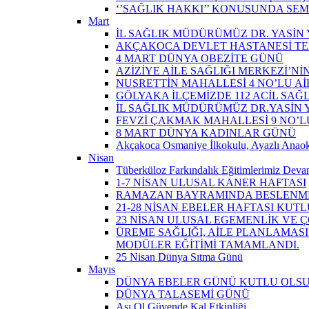
‘’SAĞLIK HAKKI’’ KONUSUNDA SEM
Mart
İL SAĞLIK MÜDÜRÜMÜZ DR. YASİN Y
AKÇAKOCA DEVLET HASTANESİ TE
4 MART DÜNYA OBEZİTE GÜNÜ
AZİZİYE AİLE SAĞLIĞI MERKEZİ’NİN
NUSRETTİN MAHALLESİ 4 NO’LU Aİ
GÖLYAKA İLÇEMİZDE 112 ACİL SAĞ
İL SAĞLIK MÜDÜRÜMÜZ DR.YASİN Y
FEVZİ ÇAKMAK MAHALLESİ 9 NO’LU 
8 MART DÜNYA KADINLAR GÜNÜ
Akçakoca Osmaniye İlkokulu, Ayazlı Anaoku
Nisan
Tüberküloz Farkındalık Eğitimlerimiz Devam
1-7 NİSAN ULUSAL KANER HAFTASI
RAMAZAN BAYRAMINDA BESLENME
21-28 NİSAN EBELER HAFTASI KUTL
23 NİSAN ULUSAL EGEMENLİK VE
ÜREME SAĞLIĞI, AİLE PLANLAMASI
MODÜLER EĞİTİMİ TAMAMLANDI.
25 Nisan Dünya Sıtma Günü
Mayıs
DÜNYA EBELER GÜNÜ KUTLU OLS
DÜNYA TALASEMİ GÜNÜ
Aşı Ol Güvende Kal Etkinliği ​