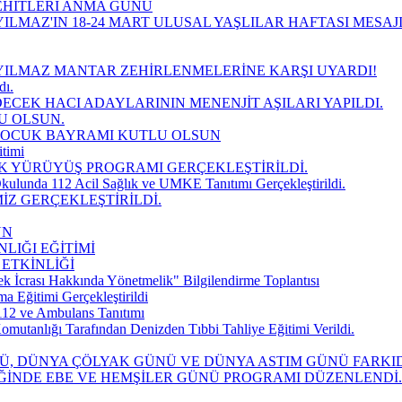
EHİTLERİ ANMA GÜNÜ
ILMAZ'IN 18-24 MART ULUSAL YAŞLILAR HAFTASI MESAJ
YILMAZ MANTAR ZEHİRLENMELERİNE KARŞI UYARDI!
dı.
DECEK HACI ADAYLARININ MENENJİT AŞILARI YAPILDI.
U OLSUN.
 ÇOCUK BAYRAMI KUTLU OLSUN
timi
K YÜRÜYÜŞ PROGRAMI GERÇEKLEŞTİRİLDİ.
kulunda 112 Acil Sağlık ve UMKE Tanıtımı Gerçekleştirildi.
İZ GERÇEKLEŞTİRİLDİ.
UN
LIĞI EĞİTİMİ
 ETKİNLİĞİ
k İcrası Hakkında Yönetmelik" Bilgilendirme Toplantısı
Eğitimi Gerçekleştirildi
112 ve Ambulans Tanıtımı
mutanlığı Tarafından Denizden Tıbbi Tahliye Eğitimi Verildi.
NÜ, DÜNYA ÇÖLYAK GÜNÜ VE DÜNYA ASTIM GÜNÜ FARK
İĞİNDE EBE VE HEMŞİLER GÜNÜ PROGRAMI DÜZENLENDİ.