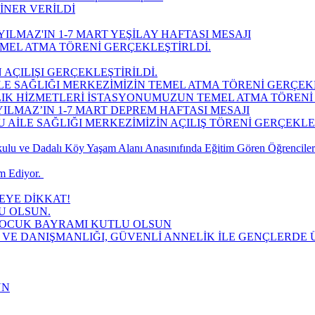
İNER VERİLDİ
ILMAZ'IN 1-7 MART YEŞİLAY HAFTASI MESAJI
MEL ATMA TÖRENİ GERÇEKLEŞTİRLDİ.
 AÇILIŞI GERÇEKLEŞTİRİLDİ.
LE SAĞLIĞI MERKEZİMİZİN TEMEL ATMA TÖRENİ GERÇEK
LIK HİZMETLERİ İSTASYONUMUZUN TEMEL ATMA TÖRENİ 
ILMAZ’IN 1-7 MART DEPREM HAFTASI MESAJI
AİLE SAĞLIĞI MERKEZİMİZİN AÇILIŞ TÖRENİ GERÇEKLEŞT
lu ve Dadalı Köy Yaşam Alanı Anasınıfında Eğitim Gören Öğrencilere
 Ediyor. ​
YE DİKKAT!
U OLSUN.
 ÇOCUK BAYRAMI KUTLU OLSUN
 VE DANIŞMANLIĞI, GÜVENLİ ANNELİK İLE GENÇLERDE Ü
UN