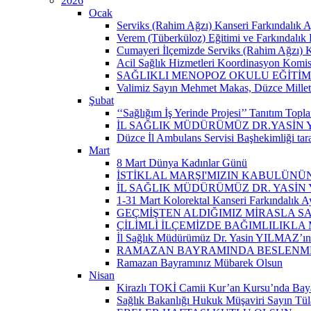
2026
Ocak
Serviks (Rahim Ağzı) Kanseri Farkındalık A
Verem (Tüberküloz) Eğitimi ve Farkındalık 
Cumayeri İlçemizde Serviks (Rahim Ağzı) Kan
Acil Sağlık Hizmetleri Koordinasyon Komisy
SAĞLIKLI MENOPOZ OKULU EĞİTİM
Valimiz Sayın Mehmet Makas, Düzce Milletvek
Şubat
‘‘Sağlığım İş Yerinde Projesi’’ Tanıtım Toplant
İL SAĞLIK MÜDÜRÜMÜZ DR.YASİN
Düzce İl Ambulans Servisi Başhekimliği ta
Mart
8 Mart Dünya Kadınlar Günü
İSTİKLAL MARŞI'MIZIN KABULÜNÜN
İL SAĞLIK MÜDÜRÜMÜZ DR. YASİN
1-31 Mart Kolorektal Kanseri Farkındalık Ay
GEÇMİŞTEN ALDIĞIMIZ MİRASLA SA
ÇİLİMLİ İLÇEMİZDE BAĞIMLILIKLA
İl Sağlık Müdürümüz Dr. Yasin YILMAZ’ın “
RAMAZAN BAYRAMINDA BESLENMEY
Ramazan Bayramınız Mübarek Olsun
Nisan
Kirazlı TOKİ Camii Kur’an Kursu’nda Baya
Sağlık Bakanlığı Hukuk Müşaviri Sayın Tü