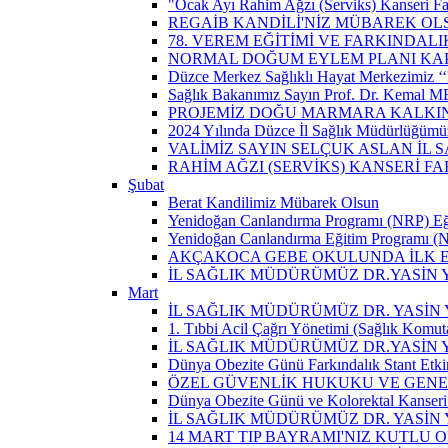
"Ocak Ayı Rahim Ağzı (Serviks) Kanseri Fa
REGAİB KANDİLİ'NİZ MÜBAREK OL
78. VEREM EĞİTİMİ VE FARKINDALI
NORMAL DOĞUM EYLEM PLANI KAP
Düzce Merkez Sağlıklı Hayat Merkezimiz ‘‘
Sağlık Bakanımız Sayın Prof. Dr. Kemal M
PROJEMİZ DOĞU MARMARA KALKIN
2024 Yılında Düzce İl Sağlık Müdürlüğümü
VALİMİZ SAYIN SELÇUK ASLAN İL
RAHİM AĞZI (SERVİKS) KANSERİ F
Şubat
Berat Kandilimiz Mübarek Olsun
Yenidoğan Canlandırma Programı (NRP) Eğit
Yenidoğan Canlandırma Eğitim Programı (NR
AKÇAKOCA GEBE OKULUNDA İLK EŞ
İL SAĞLIK MÜDÜRÜMÜZ DR.YASİN
Mart
İL SAĞLIK MÜDÜRÜMÜZ DR. YASİN Y
1. Tıbbi Acil Çağrı Yönetimi (Sağlık Komut
İL SAĞLIK MÜDÜRÜMÜZ DR.YASİN Y
Dünya Obezite Günü Farkındalık Stant Etkin
ÖZEL GÜVENLİK HUKUKU VE GENEL
Dünya Obezite Günü ve Kolorektal Kanseri 
İL SAĞLIK MÜDÜRÜMÜZ DR. YASİN 
14 MART TIP BAYRAMI'NIZ KUTLU 