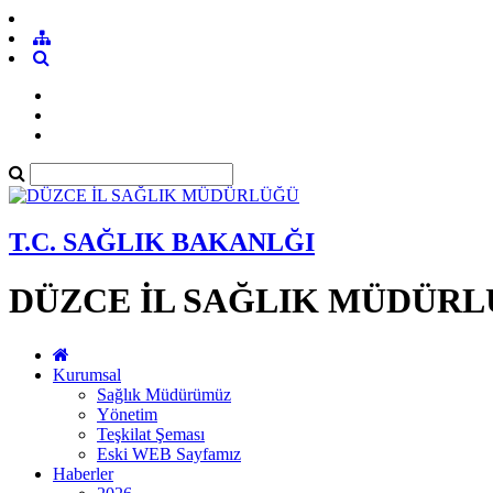
T.C. SAĞLIK BAKANLĞI
DÜZCE İL SAĞLIK MÜDÜR
Kurumsal
Sağlık Müdürümüz
Yönetim
Teşkilat Şeması
Eski WEB Sayfamız
Haberler