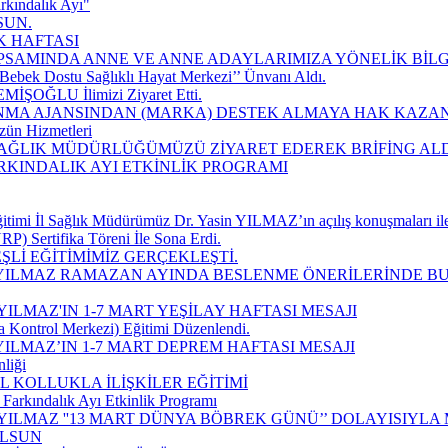
rkındalık Ayı"
SUN.
K HAFTASI
SAMINDA ANNE VE ANNE ADAYLARIMIZA YÖNELİK BİLGİ
Bebek Dostu Sağlıklı Hayat Merkezi’’ Ünvanı Aldı.
EMİŞOĞLU İlimizi Ziyaret Etti.
MA AJANSINDAN (MARKA) DESTEK ALMAYA HAK KAZAN
zün Hizmetleri
 SAĞLIK MÜDÜRLÜĞÜMÜZÜ ZİYARET EDEREK BRİFİNG ALD
ARKINDALIK AYI ETKİNLİK PROGRAMI
imi İl Sağlık Müdürümüz Dr. Yasin YILMAZ’ın açılış konuşmaları ile
P) Sertifika Töreni İle Sona Erdi.
Lİ EĞİTİMİMİZ GERÇEKLEŞTİ.
 YILMAZ RAMAZAN AYINDA BESLENME ÖNERİLERİNDE B
ILMAZ'IN 1-7 MART YEŞİLAY HAFTASI MESAJI
a Kontrol Merkezi) Eğitimi Düzenlendi.
ILMAZ’IN 1-7 MART DEPREM HAFTASI MESAJI
liği
 KOLLUKLA İLİŞKİLER EĞİTİMİ
Farkındalık Ayı Etkinlik Programı
YILMAZ ''13 MART DÜNYA BÖBREK GÜNÜ’’ DOLAYISIYLA
OLSUN