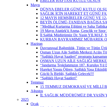
EBELER HAFTASI KUTLU OLSUN
Mayıs
DÜNYA EBELER GÜNÜ KUTLU OLS
SAĞLIK İÇİN HAREKET ET GÜNÜ 
12 MAYIS HEMŞİRELER GÜNÜ VE 12
BEYİN ÖLÜMÜ-TANIDAN BAĞIŞA S
‘‘Medikal Kurtarma Eğitimi ve Saha Tatbikatı’
19 Mayıs Atatürk'ü Anma, Gençlik ve Spor 
İl Sağlık Müdürümüz Dr. Yasin YILMAZ, Y
KURBAN BAYRAMIMIZ MÜBAREK 
Haziran
Davranışsal Bağımlılık, Tütün ve Tütün Ürü
Osman Uzun Aile Sağlığı Merkezi Açılış Tö
“Sağlıklı Hayat Saatleri” programı kapsamın
OSMAN UZUN AİLE SAĞLIĞI MERKEZ
“Jandarma Teşkilatımızın 187. Kuruluş Yıl
Hareket Yaşını Öğren, Sağlıklı Yaşa Etkinliğ
Güçlü İş Birliği, Sağlıklı Gelecek!!!
“Sağlıklı Hayat Saatleri”
Temmuz
15 TEMMUZ DEMOKRASİ VE MİLLİ 
Ağustos
İL SAĞLIK MÜDÜRÜMÜZ DR.YASİN Y
2025
Ocak