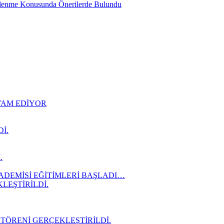
slenme Konusunda Önerilerde Bulundu
EVAM EDİYOR
İ.
.
ADEMİSİ EĞİTİMLERİ BAŞLADI…
LEŞTİRİLDİ.
 TÖRENİ GERÇEKLEŞTİRİLDİ.