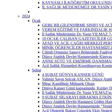
KAYNAŞLI İLKÖĞRETİM OKULUNDA 
İL SAĞLIK MÜDÜRÜMÜZ DR.YASİN 
2024
Ocak
GEBE BİLGİLENDİRME SINIFI VE A
VEREM EĞİTİMİ VE FARKINDALIK H
İl Sağlık Müdürümüz Dr. Yasin YILMAZ 7-14
10 OCAK ÇALIŞAN GAZETECİLER 
AFAD VE ACİL ÇAĞRI MERKEZİ PER
MİNİK ÖĞRENCİLER HASTANEMİZİ Z
Çilimli Organize Sanayi Bölgesinde Faaliyet
Düzce Atatürk Devlet Hastanesinde Kimyasal
ANNE SÜTÜ VE EMZİRME DANIŞMAN
Acil Sağlık Hizmetleri Koordinasyon Komis
Şubat
4 ŞUBAT DÜNYA KANSER GÜNÜ
Valimiz Sayın Selçuk ASLAN, Düzce Atatür
Miraç Kandiliniz Mübarek Olsun
Dünya Kanser Günü kapsamında, Kızılay D
İl Sağlık Müdürümüz Dr. Yasin YILMAZ'ın 
9 ŞUBAT SİGARAYI BIRAKMA ETKİN
Düzce Atatürk Devlet Hastanesi Göğüs Has
Düzce Atatürk Devlet Hastanemizde "Yeni
Acil Obstetrik Bakım Çekirdek Ekip Strateji