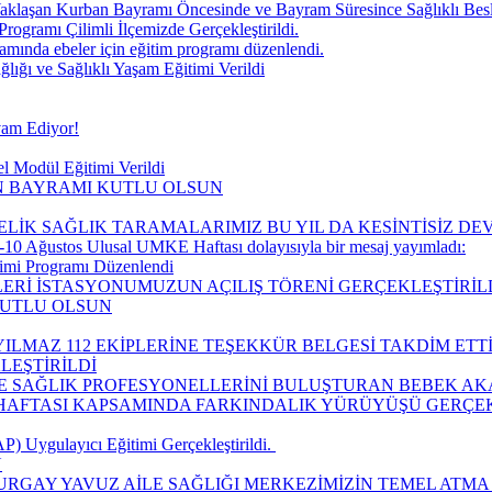
aklaşan Kurban Bayramı Öncesinde ve Bayram Süresince Sağlıklı Be
Programı Çilimli İlçemizde Gerçekleştirildi.
ında ebeler için eğitim programı düzenlendi.
ğı ve Sağlıklı Yaşam Eğitimi Verildi
vam Ediyor!
l Modül Eğitimi Verildi
IN BAYRAMI KUTLU OLSUN
ELİK SAĞLIK TARAMALARIMIZ BU YIL DA KESİNTİSİZ D
10 Ağustos Ulusal UMKE Haftası dolayısıyla bir mesaj yayımladı:
timi Programı Düzenlendi
LERİ İSTASYONUMUZUN AÇILIŞ TÖRENİ GERÇEKLEŞTİRİLD
KUTLU OLSUN
ILMAZ 112 EKİPLERİNE TEŞEKKÜR BELGESİ TAKDİM ETTİ
LEŞTİRİLDİ
LE SAĞLIK PROFESYONELLERİNİ BULUŞTURAN BEBEK AK
I HAFTASI KAPSAMINDA FARKINDALIK YÜRÜYÜŞÜ GERÇEK
 Uygulayıcı Eğitimi Gerçekleştirildi. ​
Ü
URGAY YAVUZ AİLE SAĞLIĞI MERKEZİMİZİN TEMEL ATMA