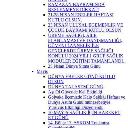
RAMAZAN BAYRAMINDA
BESLENMEYE DİKKAT!
21-28 NİSAN EBELER HAFTASI
KUTLU OLSUN.
23 NİSAN ULUSAL EGEMENLİK VE
ÇOCUK BAYRAMI KUTLU OLSUN
ÜREME SAĞLIĞI, AİLE
PLANLAMASI VE DANIŞMANLIĞI,
GÜVENLİ ANNELİK İLE
GENÇLERDE ÜREME SAĞLIĞI
KONULU 2024 YILI 1 GRUP SAĞLIK
MODÜLER EĞİTİMİ TAMAMLANDI.
25 Nisan Dünya Sıtma Günü
Mayıs
DÜNYA EBELER GÜNÜ KUTLU
OLSUN
DÜNYA TALASEMİ GÜNÜ
Aşı Ol Güvende Kal Etkinliği ​
Gölyaka İlçemizde Kalp Sağlığı Haftası ve
Dünya Astım Günü münasebetiyle
Yürüyüş Etkinliği Düzenlendi.
10 MAYIS SAĞLIK İÇİN HAREKET
ET GÜNÜ
14. Bölge 13. ASKOM Toplantısı
Gerçekleştirildi.