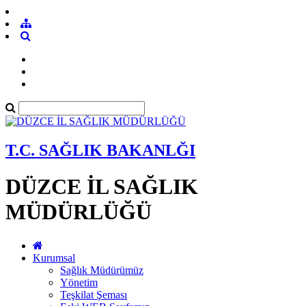
T.C. SAĞLIK BAKANLĞI
DÜZCE İL SAĞLIK
MÜDÜRLÜĞÜ
Kurumsal
Sağlık Müdürümüz
Yönetim
Teşkilat Şeması