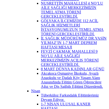
NUSRETTİN MAHALLESİ 4 NO’LU
AİLE SAĞLIĞI MERKEZİMİZİN
TEMEL ATMA TÖRENİ
GERÇEKLEŞTİRLDİ.
GÖLYAKA İLÇEMİZDE 112 ACİL
SAĞLIK HİZMETLERİ
İSTASYONUMUZUN TEMEL ATMA
TÖRENİ GERÇEKLEŞTİRİLDİ.
İL SAĞLIK MÜDÜRÜMÜZ DR.YASİN
YILMAZ’IN 1-7 MART DEPREM
HAFTASI MESAJI
FEVZİ ÇAKMAK MAHALLESİ 9
NO’LU AİLE SAĞLIĞI
MERKEZİMİZİN AÇILIŞ TÖRENİ
GERÇEKLEŞTİRİLDİ. ​
8 MART DÜNYA KADINLAR GÜNÜ
Akçakoca Osmaniye İlkokulu, Ayazlı
Anaokulu ve Dadalı Köy Yaşam Alanı
Anasınıfında Eğitim Gören Öğrencilere
Ağız ve Diş Sağlığı Eğitimi Düzenlendi.
Nisan
Tüberküloz Farkındalık Eğitimlerimiz
Devam Ediyor. ​
1-7 NİSAN ULUSAL KANER
HAFTASI