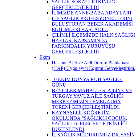
SAĞLIK SOKAĞI ETKİNLİĞİ
GERÇEKLEŞTİRİLDİ
İLİMİZDE ANNE-BABA ADAYLARI
İLE SAĞLIK PROFESYONELLERİNİ
BULUŞTURAN BEBEK AKADEMİSİ
EĞİTİMLERİ BAŞLADI…
ÇİLİMLİ İLÇEMİZDE HALK SAĞLIĞI
HAFTASI KAPSAMINDA
FARKINDALIK YÜRÜYÜŞÜ
GERÇEKLEŞTİRİLDİ.
Ekim
Hastane Afet ve Acil Durum Planlaması
(HAP) Uygulayıcı Eğitimi Gerçekleştirildi.
10 EKİM DÜNYA RUH SAĞLIĞI
GÜNÜ
BEYCİLER MAHALLESİ AİLİYE VE
TURGAY YAVUZ AİLE SAĞLIĞI
MERKEZİMİZİN TEMEL ATMA
TÖRENİ GERÇEKLEŞTİRİLDİ.
KAYNAŞLI İLKÖĞRETİM
OKULUNDA “SAĞLIKLI ÇOCUK,
SAĞLIKLI GELECEK” ETKİNLİĞİ
DÜZENLENDİ
İL SAĞLIK MÜDÜRÜMÜZ DR.YASİN