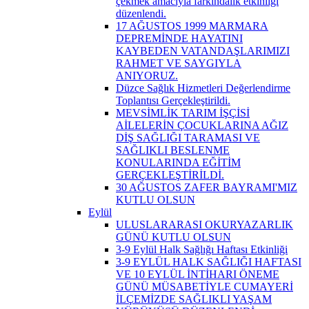
çekmek amacıyla farkındalık etkinliği
düzenlendi.
17 AĞUSTOS 1999 MARMARA
DEPREMİNDE HAYATINI
KAYBEDEN VATANDAŞLARIMIZI
RAHMET VE SAYGIYLA
ANIYORUZ.
Düzce Sağlık Hizmetleri Değerlendirme
Toplantısı Gerçekleştirildi.
MEVSİMLİK TARIM İŞÇİSİ
AİLELERİN ÇOCUKLARINA AĞIZ
DİŞ SAĞLIĞI TARAMASI VE
SAĞLIKLI BESLENME
KONULARINDA EĞİTİM
GERÇEKLEŞTİRİLDİ.
30 AĞUSTOS ZAFER BAYRAMI'MIZ
KUTLU OLSUN
Eylül
ULUSLARARASI OKURYAZARLIK
GÜNÜ KUTLU OLSUN
3-9 Eylül Halk Sağlığı Haftası Etkinliği
3-9 EYLÜL HALK SAĞLIĞI HAFTASI
VE 10 EYLÜL İNTİHARI ÖNEME
GÜNÜ MÜSABETİYLE CUMAYERİ
İLÇEMİZDE SAĞLIKLI YAŞAM