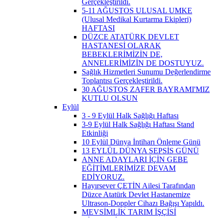
Gerçekleştirildi.
5-11 AĞUSTOS ULUSAL UMKE
(Ulusal Medikal Kurtarma Ekipleri)
HAFTASI
DÜZCE ATATÜRK DEVLET
HASTANESİ OLARAK
BEBEKLERİMİZİN DE,
ANNELERİMİZİN DE DOSTUYUZ.
Sağlık Hizmetleri Sunumu Değerlendirme
Toplantısı Gerçekleştirildi.
30 AĞUSTOS ZAFER BAYRAMI'MIZ
KUTLU OLSUN
Eylül
3 - 9 Eylül Halk Sağlığı Haftası
3-9 Eylül Halk Sağlığı Haftası Stand
Etkinliği
10 Eylül Dünya İntiharı Önleme Günü
13 EYLÜL DÜNYA SEPSİS GÜNÜ
ANNE ADAYLARI İÇİN GEBE
EĞİTİMLERİMİZE DEVAM
EDİYORUZ.
Hayırsever ÇETİN Ailesi Tarafından
Düzce Atatürk Devlet Hastanemize
Ultrason-Doppler Cihazı Bağışı Yapıldı.
MEVSİMLİK TARIM İŞÇİSİ