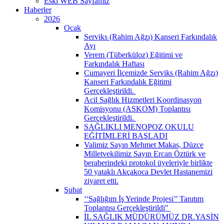
Eski WEB Sayfamız
Haberler
2026
Ocak
Serviks (Rahim Ağzı) Kanseri Farkındalık
Ayı
Verem (Tüberküloz) Eğitimi ve
Farkındalık Haftası
Cumayeri İlçemizde Serviks (Rahim Ağzı)
Kanseri Farkındalık Eğitimi
Gerçekleştirildi. ​
Acil Sağlık Hizmetleri Koordinasyon
Komisyonu (ASKOM) Toplantısı
Gerçekleştirildi. ​
SAĞLIKLI MENOPOZ OKULU
EĞİTİMLERİ BAŞLADI
Valimiz Sayın Mehmet Makas, Düzce
Milletvekilimiz Sayın Ercan Öztürk ve
beraberindeki protokol üyeleriyle birlikte
50 yataklı Akçakoca Devlet Hastanemizi
ziyaret etti.
Şubat
‘‘Sağlığım İş Yerinde Projesi’’ Tanıtım
Toplantısı Gerçekleştirildi" ​
İL SAĞLIK MÜDÜRÜMÜZ DR.YASİN