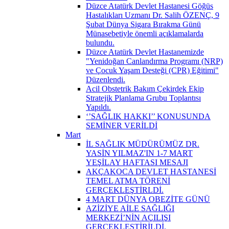
Düzce Atatürk Devlet Hastanesi Göğüs
Hastalıkları Uzmanı Dr. Salih ÖZENÇ, 9
Şubat Dünya Sigara Bırakma Günü
Münasebetiyle önemli açıklamalarda
bulundu.
Düzce Atatürk Devlet Hastanemizde
"Yenidoğan Canlandırma Programı (NRP)
ve Çocuk Yaşam Desteği (CPR) Eğitimi"
Düzenlendi.
Acil Obstetrik Bakım Çekirdek Ekip
Stratejik Planlama Grubu Toplantısı
Yapıldı.
‘’SAĞLIK HAKKI’’ KONUSUNDA
SEMİNER VERİLDİ
Mart
İL SAĞLIK MÜDÜRÜMÜZ DR.
YASİN YILMAZ'IN 1-7 MART
YEŞİLAY HAFTASI MESAJI
AKÇAKOCA DEVLET HASTANESİ
TEMEL ATMA TÖRENİ
GERÇEKLEŞTİRLDİ.
4 MART DÜNYA OBEZİTE GÜNÜ
AZİZİYE AİLE SAĞLIĞI
MERKEZİ’NİN AÇILIŞI
GERÇEKLEŞTİRİLDİ.