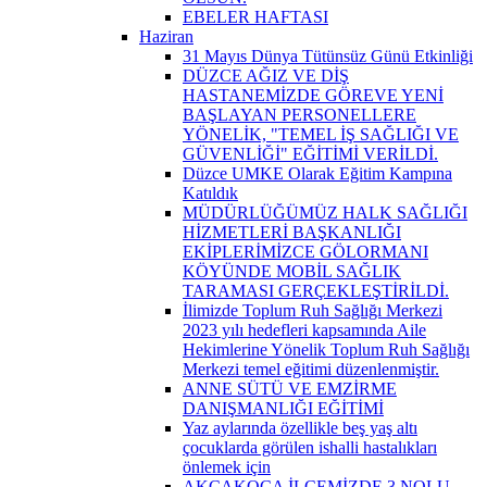
EBELER HAFTASI
Haziran
31 Mayıs Dünya Tütünsüz Günü Etkinliği
DÜZCE AĞIZ VE DİŞ
HASTANEMİZDE GÖREVE YENİ
BAŞLAYAN PERSONELLERE
YÖNELİK, "TEMEL İŞ SAĞLIĞI VE
GÜVENLİĞİ" EĞİTİMİ VERİLDİ.
Düzce UMKE Olarak Eğitim Kampına
Katıldık
MÜDÜRLÜĞÜMÜZ HALK SAĞLIĞI
HİZMETLERİ BAŞKANLIĞI
EKİPLERİMİZCE GÖLORMANI
KÖYÜNDE MOBİL SAĞLIK
TARAMASI GERÇEKLEŞTİRİLDİ.
İlimizde Toplum Ruh Sağlığı Merkezi
2023 yılı hedefleri kapsamında Aile
Hekimlerine Yönelik Toplum Ruh Sağlığı
Merkezi temel eğitimi düzenlenmiştir.
ANNE SÜTÜ VE EMZİRME
DANIŞMANLIĞI EĞİTİMİ
Yaz aylarında özellikle beş yaş altı
çocuklarda görülen ishalli hastalıkları
önlemek için
AKÇAKOCA İLÇEMİZDE 3 NOLU