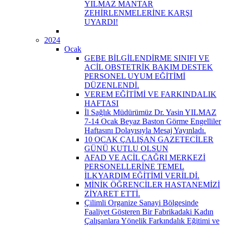
YILMAZ MANTAR
ZEHİRLENMELERİNE KARŞI
UYARDI!
2024
Ocak
GEBE BİLGİLENDİRME SINIFI VE
ACİL OBSTETRİK BAKIM DESTEK
PERSONEL UYUM EĞİTİMİ
DÜZENLENDİ.
VEREM EĞİTİMİ VE FARKINDALIK
HAFTASI
İl Sağlık Müdürümüz Dr. Yasin YILMAZ
7-14 Ocak Beyaz Baston Görme Engelliler
Haftasını Dolayısıyla Mesaj Yayınladı.
10 OCAK ÇALIŞAN GAZETECİLER
GÜNÜ KUTLU OLSUN
AFAD VE ACİL ÇAĞRI MERKEZİ
PERSONELLERİNE TEMEL
İLKYARDIM EĞİTİMİ VERİLDİ.
MİNİK ÖĞRENCİLER HASTANEMİZİ
ZİYARET ETTİ.
Çilimli Organize Sanayi Bölgesinde
Faaliyet Gösteren Bir Fabrikadaki Kadın
Çalışanlara Yönelik Farkındalık Eğitimi ve