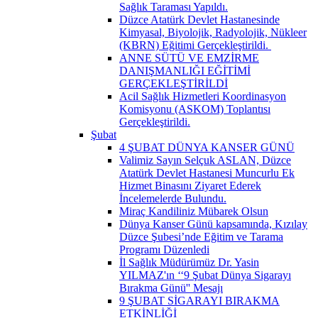
Sağlık Taraması Yapıldı.
Düzce Atatürk Devlet Hastanesinde
Kimyasal, Biyolojik, Radyolojik, Nükleer
(KBRN) Eğitimi Gerçekleştirildi. ​
ANNE SÜTÜ VE EMZİRME
DANIŞMANLIĞI EĞİTİMİ
GERÇEKLEŞTİRİLDİ
Acil Sağlık Hizmetleri Koordinasyon
Komisyonu (ASKOM) Toplantısı
Gerçekleştirildi.
Şubat
4 ŞUBAT DÜNYA KANSER GÜNÜ
Valimiz Sayın Selçuk ASLAN, Düzce
Atatürk Devlet Hastanesi Muncurlu Ek
Hizmet Binasını Ziyaret Ederek
İncelemelerde Bulundu.
Miraç Kandiliniz Mübarek Olsun
Dünya Kanser Günü kapsamında, Kızılay
Düzce Şubesi’nde Eğitim ve Tarama
Programı Düzenledi
İl Sağlık Müdürümüz Dr. Yasin
YILMAZ'ın ‘‘9 Şubat Dünya Sigarayı
Bırakma Günü'' Mesajı
9 ŞUBAT SİGARAYI BIRAKMA
ETKİNLİĞİ