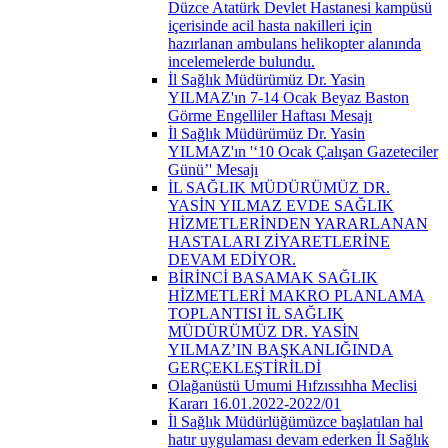
Düzce Atatürk Devlet Hastanesi kampüsü
içerisinde acil hasta nakilleri için
hazırlanan ambulans helikopter alanında
incelemelerde bulundu.
İl Sağlık Müdürümüz Dr. Yasin
YILMAZ'ın 7-14 Ocak Beyaz Baston
Görme Engelliler Haftası Mesajı
İl Sağlık Müdürümüz Dr. Yasin
YILMAZ'ın '‘10 Ocak Çalışan Gazeteciler
Günü’' Mesajı
İL SAĞLIK MÜDÜRÜMÜZ DR.
YASİN YILMAZ EVDE SAĞLIK
HİZMETLERİNDEN YARARLANAN
HASTALARI ZİYARETLERİNE
DEVAM EDİYOR.
BİRİNCİ BASAMAK SAĞLIK
HİZMETLERİ MAKRO PLANLAMA
TOPLANTISI İL SAĞLIK
MÜDÜRÜMÜZ DR. YASİN
YILMAZ’IN BAŞKANLIĞINDA
GERÇEKLEŞTİRİLDİ
Olağanüstü Umumi Hıfzıssıhha Meclisi
Kararı 16.01.2022-2022/01
İl Sağlık Müdürlüğümüzce başlatılan hal
hatır uygulaması devam ederken İl Sağlık