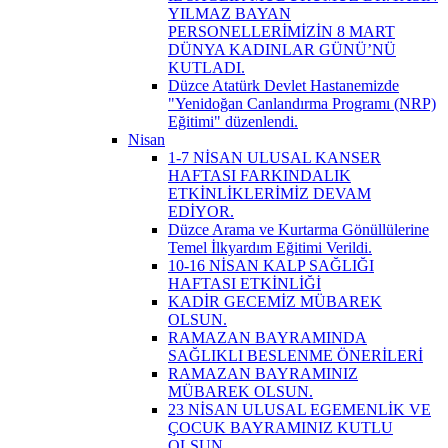
YILMAZ BAYAN
PERSONELLERİMİZİN 8 MART
DÜNYA KADINLAR GÜNÜ’NÜ
KUTLADI.
Düzce Atatürk Devlet Hastanemizde
"Yenidoğan Canlandırma Programı (NRP)
Eğitimi" düzenlendi.
Nisan
1-7 NİSAN ULUSAL KANSER
HAFTASI FARKINDALIK
ETKİNLİKLERİMİZ DEVAM
EDİYOR.
Düzce Arama ve Kurtarma Gönüllülerine
Temel İlkyardım Eğitimi Verildi.
10-16 NİSAN KALP SAĞLIĞI
HAFTASI ETKİNLİĞİ
KADİR GECEMİZ MÜBAREK
OLSUN.
RAMAZAN BAYRAMINDA
SAĞLIKLI BESLENME ÖNERİLERİ
RAMAZAN BAYRAMINIZ
MÜBAREK OLSUN.
23 NİSAN ULUSAL EGEMENLİK VE
ÇOCUK BAYRAMINIZ KUTLU
OLSUN.