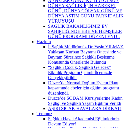
ANNELER GÜNÜ KUTLU OLSUN
DÜNYA SAĞLIK İÇİN HAREKET
GÜNÜ, DÜNYA ÇÖLYAK GÜNÜ VE
DÜNYA ASTIM GÜNÜ FARKIDALIK
YÜRÜYÜŞÜ
SAĞLIK BAKANLIĞIMIZ EV
SAHİPLİĞİNDE EBE VE HEMŞİLER
GÜNÜ PROGRAMI DÜZENLENDİ.
Haziran
İl Sağlık Müdürümüz Dr. Yasin YILMAZ,
Yaklaşan Kurban Bayramı Öncesinde ve
Bayram Süresince Sağlıklı Beslenme
Konusunda Önerilerde Bulundu
“Sağlıklı Çocuk, Sağlıklı Gelecek”
Etkinlik Programı Çilimli İlçemizde
Gerçekleştirildi.
Düzce’de Normal Doğum Eylem Planı
kapsamında ebeler için eğitim programı
düzenlendi.
Düzce’de SODAM Kursiyerlerine Kadın
Sağlığı ve Sağlıklı Yaşam Eğitimi Verildi
AŞIRI SICAK HAVALARA DİKKAT!
Temmuz
Sağlıklı Hayat Akademisi Eğitimlerimiz
Devam Ediyor!