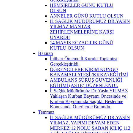
HEMŞİRELER GÜNÜ KUTLU
OLSUN
ANNELER GÜNÜ KUTLU OLSUN
İL SAĞLIK MÜDÜRÜMÜZ DR.YASİN
YILMAZ MANTAR
ZEHİRLENMELERİNE KARŞI
UYARDI!
14 MAYIS ECZACILIK GÜNÜ
KUTLU OLSUN
Haziran
İntiharı Önleme İl Kurulu Toplantısı
Gerçekleştirildi.
ÖĞRENCİLERE KIRIM KONGO
KANAMALI ATEŞİ (KKKA) EĞİTİMİ
AMBULANS SÜRÜŞ GÜVENLİĞİ
EĞİTİMİ (ASTE) DÜZENLENDİ.
İl Sağlık Müdürümüz Dr. Yasin YILMAZ
Yaklaşan Kurban Bayramı Öncesinde ve
Kurban Bayramında Sağlıklı Beslenme
Konusunda Önerilerde Bulundu.
Temmuz
İL SAĞLIK MÜDÜRÜMÜZ DR.YASİN
YILMAZ, YAPIMI DEVAM EDEN
MERKEZ 12 NOLU ŞABAN KILIÇ 112