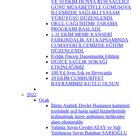
VE 10 EKİM DÜNYA RUH SAĞLIĞI
GÜNÜ MÜSABETİYLE GÜMÜŞOVA
İLÇEMİZDE SAĞLIKLI YAŞAM
YÜRÜYÜŞÜ DÜZENLENDİ.
OKUL ÇAĞI İŞİTME TARAMA
PROGRAMI BAŞLADI.
1-31 EKİM MEME KANSERİ
FARKINDALIK AYI KAPSAMINDA
CUMAYERİ İLÇEMİZDE EĞİTİM
DÜZENLENDİ.
Evlilik Öncesi Danışmanlık Eğitimi
DÜZCE SAĞLIK SOKAĞI
ETKİNLİĞİMİZ
100 Yıl Aynı Aşk ve Heyecanla
29 EKİM CUMHURİYET
BAYRAMIMIZ KUTLU OLSUN
2022
Ocak
İlimiz Atatürk Devlet Hastanesi kampüsü
içerisinde acil hasta nakil hizmetlerinde
kullanılmak üzere ambulans helikopter
alanı oluşturuldu
Valimiz Sayın Cevdet ATAY ve Vali
Yardımcısı Sayın Batuhan SARIOĞLU