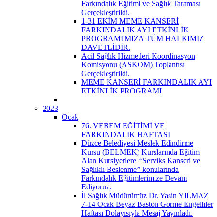
Farkındalık Eğitimi ve Sağlık Taraması
Gerçekleştirildi.
1-31 EKİM MEME KANSERİ
FARKINDALIK AYI ETKİNLİK
PROGRAMI'MIZA TÜM HALKIMIZ
DAVETLİDİR.
Acil Sağlık Hizmetleri Koordinasyon
Komisyonu (ASKOM) Toplantısı
Gerçekleştirildi.
MEME KANSERİ FARKINDALIK AYI
ETKİNLİK PROGRAMI
2023
Ocak
76. VEREM EĞİTİMİ VE
FARKINDALIK HAFTASI
Düzce Belediyesi Meslek Edindirme
Kursu (BELMEK) Kurslarında Eğitim
Alan Kursiyerlere ‘‘Serviks Kanseri ve
Sağlıklı Beslenme’’ konularında
Farkındalık Eğitimlerimize Devam
Ediyoruz.
İl Sağlık Müdürümüz Dr. Yasin YILMAZ
7-14 Ocak Beyaz Baston Görme Engelliler
Haftası Dolayısıyla Mesaj Yayınladı.