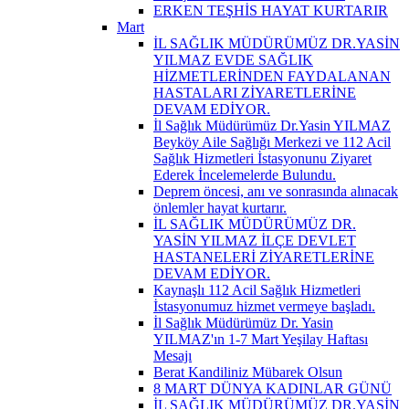
ERKEN TEŞHİS HAYAT KURTARIR
Mart
İL SAĞLIK MÜDÜRÜMÜZ DR.YASİN
YILMAZ EVDE SAĞLIK
HİZMETLERİNDEN FAYDALANAN
HASTALARI ZİYARETLERİNE
DEVAM EDİYOR.
İl Sağlık Müdürümüz Dr.Yasin YILMAZ
Beyköy Aile Sağlığı Merkezi ve 112 Acil
Sağlık Hizmetleri İstasyonunu Ziyaret
Ederek İncelemelerde Bulundu.
Deprem öncesi, anı ve sonrasında alınacak
önlemler hayat kurtarır.
İL SAĞLIK MÜDÜRÜMÜZ DR.
YASİN YILMAZ İLÇE DEVLET
HASTANELERİ ZİYARETLERİNE
DEVAM EDİYOR.
Kaynaşlı 112 Acil Sağlık Hizmetleri
İstasyonumuz hizmet vermeye başladı.
İl Sağlık Müdürümüz Dr. Yasin
YILMAZ'ın 1-7 Mart Yeşilay Haftası
Mesajı
Berat Kandiliniz Mübarek Olsun
8 MART DÜNYA KADINLAR GÜNÜ
İL SAĞLIK MÜDÜRÜMÜZ DR.YASİN