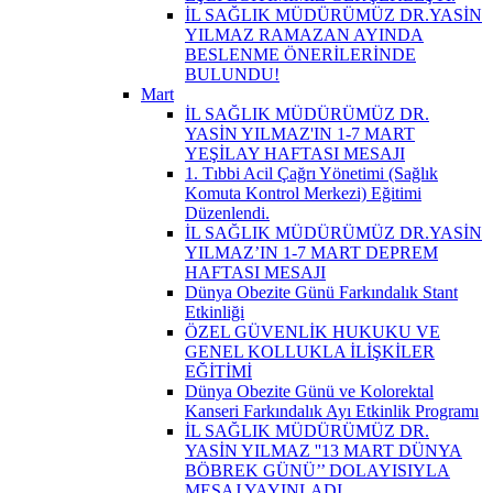
İL SAĞLIK MÜDÜRÜMÜZ DR.YASİN
YILMAZ RAMAZAN AYINDA
BESLENME ÖNERİLERİNDE
BULUNDU!
Mart
İL SAĞLIK MÜDÜRÜMÜZ DR.
YASİN YILMAZ'IN 1-7 MART
YEŞİLAY HAFTASI MESAJI
1. Tıbbi Acil Çağrı Yönetimi (Sağlık
Komuta Kontrol Merkezi) Eğitimi
Düzenlendi.
İL SAĞLIK MÜDÜRÜMÜZ DR.YASİN
YILMAZ’IN 1-7 MART DEPREM
HAFTASI MESAJI
Dünya Obezite Günü Farkındalık Stant
Etkinliği
ÖZEL GÜVENLİK HUKUKU VE
GENEL KOLLUKLA İLİŞKİLER
EĞİTİMİ
Dünya Obezite Günü ve Kolorektal
Kanseri Farkındalık Ayı Etkinlik Programı
İL SAĞLIK MÜDÜRÜMÜZ DR.
YASİN YILMAZ ''13 MART DÜNYA
BÖBREK GÜNÜ’’ DOLAYISIYLA
MESAJ YAYINLADI