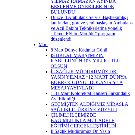
YILMAZ RAMAZAN AYINDA
BESLENME ÖNERİLERİNDE
BULUNDU!
Düzce İl Ambulans Servisi Başhekimliği
tarafından, göreve yeni başlayan Ambulans
ve Acil Bakım Teknikerlerine yönelik
“Temel Eğitim Modülü” programı
düzenlendi.
Mart
8 Mart Dünya Kadınlar Günü
İSTİKLAL MARŞI'MIZIN
KABULÜNÜN 105. YILI KUTLU
OLSUN
İL SAĞLIK MÜDÜRÜMÜZ DR.
YASİN YILMAZ “12 MART DÜNYA
BÖBREK GÜNÜ” DOLAYISIYLA
MESAJ YAYINLADI
1-31 Mart Kolorektal Kanseri Farkındalık
Ayı Etkinliği
GEÇMİŞTEN ALDIĞIMIZ MİRASLA
SAĞLIKLI TÜRKİYE YÜZYILI
ÇİLİMLİ İLÇEMİZDE
BAĞIMLILIKLA MÜCADELE
EĞİTİMİ GERÇEKLEŞTİRİLDİ
İl Sağlık Müdürümüz Dr. Yasin