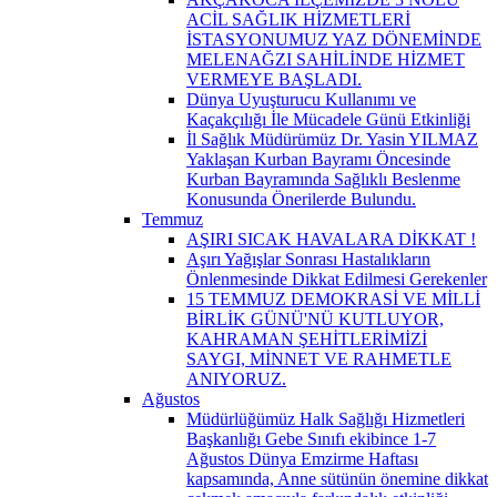
ACİL SAĞLIK HİZMETLERİ
İSTASYONUMUZ YAZ DÖNEMİNDE
MELENAĞZI SAHİLİNDE HİZMET
VERMEYE BAŞLADI.
Dünya Uyuşturucu Kullanımı ve
Kaçakçılığı İle Mücadele Günü Etkinliği
İl Sağlık Müdürümüz Dr. Yasin YILMAZ
Yaklaşan Kurban Bayramı Öncesinde
Kurban Bayramında Sağlıklı Beslenme
Konusunda Önerilerde Bulundu.
Temmuz
AŞIRI SICAK HAVALARA DİKKAT !
Aşırı Yağışlar Sonrası Hastalıkların
Önlenmesinde Dikkat Edilmesi Gerekenler
15 TEMMUZ DEMOKRASİ VE MİLLİ
BİRLİK GÜNÜ'NÜ KUTLUYOR,
KAHRAMAN ŞEHİTLERİMİZİ
SAYGI, MİNNET VE RAHMETLE
ANIYORUZ.
Ağustos
Müdürlüğümüz Halk Sağlığı Hizmetleri
Başkanlığı Gebe Sınıfı ekibince 1-7
Ağustos Dünya Emzirme Haftası
kapsamında, Anne sütünün önemine dikkat