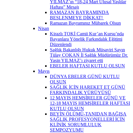
YILMAZ’ın “18-24 Mart Ulusal Yaşlılar
Haftası” Mesajı
RAMAZAN BAYRAMINDA
BESLENMEYE DİKKAT! ​
Ramazan Bayramınız Mübarek Olsun
Nisan
Kirazlı TOKİ Camii Kur’an Kursu’nda
Bayanlara Yönelik Farkındalık Eğitimi
Düzenlendi
Sağlık Bakanlığı Hukuk Müşaviri Sayın
Tülay ÇOKAN İl Sağlık Müdürümüz Dr.
Yasin YILMAZ’ı ziyaret etti
EBELER HAFTASI KUTLU OLSUN
Mayıs
DÜNYA EBELER GÜNÜ KUTLU
OLSUN
SAĞLIK İÇİN HAREKET ET GÜNÜ
FARKINDALIK YÜRÜYÜŞÜ
12 MAYIS HEMŞİRELER GÜNÜ VE
12-18 MAYIS HEMŞİRELER HAFTASI
KUTLU OLSUN
BEYİN ÖLÜMÜ-TANIDAN BAĞIŞA
SAĞLIK PROFESYONELLERİ İÇİN
KLİNİK SORUMLULUK
SEMPOZYUMU