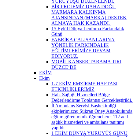
YÜRÜYÜŞÜ DÜZENLENDİ. ​
BİR PROJEMİZ DAHA DOĞU
MARMARA KALKINMA
AJANSINDAN (MARKA) DESTEK
ALMAYA HAK KAZANDI. ​
15 Eylül Dünya Lenfoma Farkındalık
Günü
FABRİKA ÇALIŞANLARINA
YÖNELİK FARKINDALIK
EĞİTİMLERİMİZE DEVAM
EDİYORUZ.
MOBİL KANSER TARAMA TIRI
DÜZCE’DE
EKİM
Ekim
1-7 EKİM EMZİRME HAFTASI
ETKİNLİKLERİMİZ
Halk Sağlığı Hizmetleri Bölge
Değerlendirme Toplantısı Gerçekleştirildi. ​
İl Ambulans Servisi Başhekimliği
ekiplerimizce; Şükran Öney Anaokulunda
eğitim gören minik öğrencilere; 112 acil
sağlık hizmetleri ve ambulans tanıtımı
yapıldı.
1 EKİM DÜNYA YÜRÜYÜŞ GÜNÜ