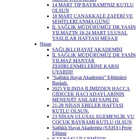
14 MART TIP BAYRAMI'NIZ KUTLU
OLSUN
18 MART ÇANAKKALE ZAFERİ VE
ŞEHİTLERİ ANMA GÜNÜ
İL SAĞLIK MÜDÜRÜMÜZ DR.YASİN
YILMAZ'IN 18-24 MART ULUSAL
YAŞLILAR HAFTASI MESAJI
Nisan
SAĞLIKLI HAYAT AKADEMİSİ
İL SAĞLIK MÜDÜRÜMÜZ DR.YASİN
YILMAZ MANTAR
ZEHİRLENMELERİNE KARŞI
UYARDI!
''Sağlıklı Hayat Akademisi” Eğitimleri
Başladı.
2025 YILINDA İLİMİZDEN HACCA
GİDECEK HACI ADAYLARININ
MENENJİT AŞILARI YAPILDI.
21-28 NİSAN EBELER HAFTASI
KUTLU OLSUN.
23 NİSAN ULUSAL EGEMENLİK VU
ÇOCUK BAYRAMI KUTLU OLSUN
Sağlıklı Hayat Akademisi (SAHA) Proje
Eğitimi
KAYNAŞLI İLÇEMİZDE