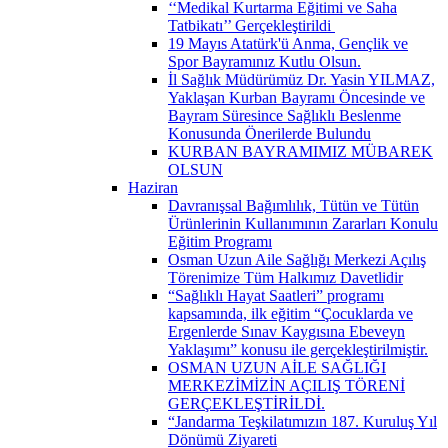
‘‘Medikal Kurtarma Eğitimi ve Saha
Tatbikatı’’ Gerçekleştirildi ​
19 Mayıs Atatürk'ü Anma, Gençlik ve
Spor Bayramınız Kutlu Olsun.
İl Sağlık Müdürümüz Dr. Yasin YILMAZ,
Yaklaşan Kurban Bayramı Öncesinde ve
Bayram Süresince Sağlıklı Beslenme
Konusunda Önerilerde Bulundu
KURBAN BAYRAMIMIZ MÜBAREK
OLSUN
Haziran
Davranışsal Bağımlılık, Tütün ve Tütün
Ürünlerinin Kullanımının Zararları Konulu
Eğitim Programı
Osman Uzun Aile Sağlığı Merkezi Açılış
Törenimize Tüm Halkımız Davetlidir
“Sağlıklı Hayat Saatleri” programı
kapsamında, ilk eğitim “Çocuklarda ve
Ergenlerde Sınav Kaygısına Ebeveyn
Yaklaşımı” konusu ile gerçekleştirilmiştir.
OSMAN UZUN AİLE SAĞLIĞI
MERKEZİMİZİN AÇILIŞ TÖRENİ
GERÇEKLEŞTİRİLDİ.
“Jandarma Teşkilatımızın 187. Kuruluş Yıl
Dönümü Ziyareti