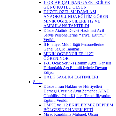
10 OCAK ÇALIŞAN GAZETECİLER
GÜNÜ KUTLU OLSUN
DÜZCE ÖZEL SU DAMLASI
ANAOKULUNDA EĞİTİM GÖREN
MİNİK ÖĞRENCİLERE 112 VE
AMBULANS TANITILDI
Düzce Atatürk Devlet Hastanesi Acil
Servis Personellerine ‘‘Triyaj Eğitimi’’
Verildi.
İl Emniyet Müdürlüğü Personellerine
Genel Sağlık Taraması
MİNİK ÖĞRENCİLER 112’İ
ÖĞRENİYOR.
1-31 Ocak Serviks (Rahim Ağzı) Kanseri
Farkındalık Ayı Etkinliklerimiz Devam
Ediyor.
HALK SAĞLIĞI EĞİTİMLERİ
Şubat
Düzce İnsan Hakları ve Hürriyetleri
Derneği Üyesi ve Aynı Zamanda AFAD
Gönüllüsü Olan Kişilere Temel İlkyardım
Eğitimi Verildi.
UMKE ve 112 EKİPLERİMİZ DEPREM
BÖLGESİNE HAREK ETTİ
Miraç Kandiliniz Mübarek Olsun