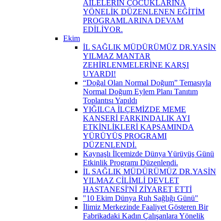
AİLELERİN ÇOCUKLARINA
YÖNELİK DÜZENLENEN EĞİTİM
PROGRAMLARINA DEVAM
EDİLİYOR.
Ekim
İL SAĞLIK MÜDÜRÜMÜZ DR.YASİN
YILMAZ MANTAR
ZEHİRLENMELERİNE KARŞI
UYARDI!
“Doğal Olan Normal Doğum” Temasıyla
Normal Doğum Eylem Planı Tanıtım
Toplantısı Yapıldı
YIĞILCA İLÇEMİZDE MEME
KANSERİ FARKINDALIK AYI
ETKİNLİKLERİ KAPSAMINDA
YÜRÜYÜŞ PROGRAMI
DÜZENLENDİ.
Kaynaşlı İlçemizde Dünya Yürüyüş Günü
Etkinlik Programı Düzenlendi.
İL SAĞLIK MÜDÜRÜMÜZ DR.YASİN
YILMAZ ÇİLİMLİ DEVLET
HASTANESİ'Nİ ZİYARET ETTİ
"10 Ekim Dünya Ruh Sağlığı Günü"
İlimiz Merkezinde Faaliyet Gösteren Bir
Fabrikadaki Kadın Çalışanlara Yönelik