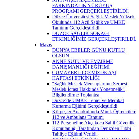
FARKINDALIK YÜRÜYÜŞ
PROGRAMI GERÇEKLEŞTİRİLDİ.
Düzce Üniversitesi Sağlık Meslek Yüksek
Okulunda 112 Acil Sağlık ve UMKE
Tanıtımı Gerçekleştirildi.
DÜZCE SAĞLIK SOKAĞI
ETKİNLİĞİMİZ GERÇEKLEŞTİRİLDİ.
Mayıs
DÜNYA EBELER GÜNÜ KUTLU
OLSUN
ANNE SÜTÜ VE EMZİRME
DANIŞMANLIĞI EĞİTİMİ
CUMAYERİ İLÇEMİZDE AŞI
HAFTASI ETKİNLİĞİ
"Sağlık Meslek Mensuplarının Serbest
Meslek İcrası Hakkında Yönetmelik"
Bilgilendirme Toplantısı
Düzce’de UMKE Temel ve Medikal
Kurtarma Eğitimi Gerçekleştirildi
Körpeşler Anaokulunda Minik Öğrencilere
112 ve Ambulans Tanıtımı
112 Personeline Akçakoca Sahil Güvenlik
Komutanlığı Tarafından Denizden Tıbbi
Tahliye Eğitimi Verildi.