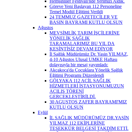
Hemşinliler Festivali'nde Yerimizi Aldık.
Göreve Yeni Başlayan 112 Personeline
Temel Modül Eğitimi Verildi
24 TEMMUZ GAZETECİLER VE
BASIN BAYRAMI KUTLU OLSUN
Ağustos
MEVSİMLİK TARIM İŞÇİLERİNE
YÖNELİK SAĞLIK
TARAMALARIMIZ BU YIL DA
KESİNTİSİZ DEVAM EDİYOR
İl Sağlık Müdürümüz Dr. Yasin YILMAZ,
4-10 Ağustos Ulusal UMKE Haftası
dolayısıyla bir mesaj yayımladı:
Akçakoca'da Çocuklara Yönelik Sağlık
Eğitimi Programı Düzenlendi
GÖLYAKA 112 ACİL SAĞLIK
HİZMETLERİ İSTASYONUMUZUN
AÇILIŞ TÖRENİ
GERÇEKLEŞTİRİLDİ.
30 AGUSTOS ZAFER BAYRAMI'MIZ
KUTLU OLSUN
Eylül
İL SAĞLIK MÜDÜRÜMÜZ DR.YASİN
YILMAZ 112 EKİPLERİNE
TEŞEKKÜR BELGESİ TAKDİM ETTİ.