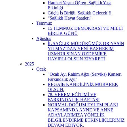
Hareket Yaşını Öğren, Sağlıklı Yaşa
Etkinliği
Güçlü İş Birliği, Sağlıklı Gelecek!!!
“Sağlıklı Hayat Saatleri”
Temmuz
15 TEMMUZ DEMOKRASİ VE MİLLİ
BİRLİK GÜNÜ
Ağustos
İL SAĞLIK MÜDÜRÜMÜZ DR.YASİN
YILMAZ'DAN YENİ BAŞHEKİM
UZM:DR.SİNAN ÖZDEMİR'E
HAYIRLI OLSUN ZİYARETİ
2025
Ocak
"Ocak Ayı Rahim Ağzı (Serviks) Kanseri
Farkındalık Ayı"
REGAİB KANDİLİ'NİZ MÜBAREK
OLSUN.
78. VEREM EĞİTİMİ VE
FARKINDALIK HAFTASI
NORMAL DOĞUM EYLEM PLANI
KAPSAMINDA ANNE VE ANNE
ADAYLARIMIZA YÖNELİK
BİLGİLENDİRME ETKİNLİKLERİMİZ
DEVAM EDİYOR.