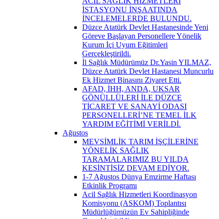
ACİL SAĞLIK HİZMETLERİ
İSTASYONU İNŞAATINDA
İNCELEMELERDE BULUNDU.
Düzce Atatürk Devlet Hastanesinde Yeni
Göreve Başlayan Personellere Yönelik
Kurum İçi Uyum Eğitimleri
Gerçekleştirildi.
İl Sağlık Müdürümüz Dr.Yasin YILMAZ,
Düzce Atatürk Devlet Hastanesi Muncurlu
Ek Hizmet Binasını Ziyaret Etti.
AFAD, İHH, ANDA, UKSAR
GÖNÜLLÜLERİ İLE DÜZCE
TİCARET VE SANAYİ ODASI
PERSONELLERİ’NE TEMEL İLK
YARDIM EĞİTİMİ VERİLDİ.
Ağustos
MEVSİMLİK TARIM İŞÇİLERİNE
YÖNELİK SAĞLIK
TARAMALARIMIZ BU YILDA
KESİNTİSİZ DEVAM EDİYOR.
1-7 Ağustos Dünya Emzirme Haftası
Etkinlik Programı
Acil Sağlık Hizmetleri Koordinasyon
Komisyonu (ASKOM) Toplantısı
Müdürlüğümüzün Ev Sahipliğinde