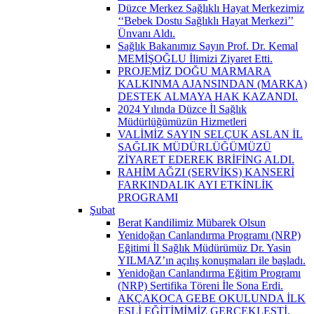
Düzce Merkez Sağlıklı Hayat Merkezimiz
‘‘Bebek Dostu Sağlıklı Hayat Merkezi’’
Ünvanı Aldı.
Sağlık Bakanımız Sayın Prof. Dr. Kemal
MEMİŞOĞLU İlimizi Ziyaret Etti.
PROJEMİZ DOĞU MARMARA
KALKINMA AJANSINDAN (MARKA)
DESTEK ALMAYA HAK KAZANDI.
2024 Yılında Düzce İl Sağlık
Müdürlüğümüzün Hizmetleri
VALİMİZ SAYIN SELÇUK ASLAN İL
SAĞLIK MÜDÜRLÜĞÜMÜZÜ
ZİYARET EDEREK BRİFİNG ALDI.
RAHİM AĞZI (SERVİKS) KANSERİ
FARKINDALIK AYI ETKİNLİK
PROGRAMI
Şubat
Berat Kandilimiz Mübarek Olsun
Yenidoğan Canlandırma Programı (NRP)
Eğitimi İl Sağlık Müdürümüz Dr. Yasin
YILMAZ’ın açılış konuşmaları ile başladı.
Yenidoğan Canlandırma Eğitim Programı
(NRP) Sertifika Töreni İle Sona Erdi.
AKÇAKOCA GEBE OKULUNDA İLK
EŞLİ EĞİTİMİMİZ GERÇEKLEŞTİ.