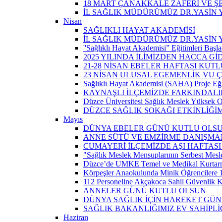
18 MART ÇANAKKALE ZAFERİ VE Ş
İL SAĞLIK MÜDÜRÜMÜZ DR.YASİN Y
Nisan
SAĞLIKLI HAYAT AKADEMİSİ
İL SAĞLIK MÜDÜRÜMÜZ DR.YASİN 
''Sağlıklı Hayat Akademisi” Eğitimleri Başla
2025 YILINDA İLİMİZDEN HACCA Gİ
21-28 NİSAN EBELER HAFTASI KUTL
23 NİSAN ULUSAL EGEMENLİK VU
Sağlıklı Hayat Akademisi (SAHA) Proje Eği
KAYNAŞLI İLÇEMİZDE FARKINDALI
Düzce Üniversitesi Sağlık Meslek Yüksek O
DÜZCE SAĞLIK SOKAĞI ETKİNLİĞİM
Mayıs
DÜNYA EBELER GÜNÜ KUTLU OLS
ANNE SÜTÜ VE EMZİRME DANIŞMAN
CUMAYERİ İLÇEMİZDE AŞI HAFTASI
"Sağlık Meslek Mensuplarının Serbest Mesle
Düzce’de UMKE Temel ve Medikal Kurtarma 
Körpeşler Anaokulunda Minik Öğrencilere 
112 Personeline Akçakoca Sahil Güvenlik Ko
ANNELER GÜNÜ KUTLU OLSUN
DÜNYA SAĞLIK İÇİN HAREKET GÜ
SAĞLIK BAKANLIĞIMIZ EV SAHİPL
Haziran