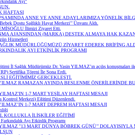
rkındalık Ayı"
SUN.
K HAFTASI
SAMINDA ANNE VE ANNE ADAYLARIMIZA YÖNELİK BİLGİ
Bebek Dostu Sağlıklı Hayat Merkezi’’ Ünvanı Aldı.
EMİŞOĞLU İlimizi Ziyaret Etti.
MA AJANSINDAN (MARKA) DESTEK ALMAYA HAK KAZAN
zün Hizmetleri
 SAĞLIK MÜDÜRLÜĞÜMÜZÜ ZİYARET EDEREK BRİFİNG ALD
ARKINDALIK AYI ETKİNLİK PROGRAMI
imi İl Sağlık Müdürümüz Dr. Yasin YILMAZ’ın açılış konuşmaları ile
P) Sertifika Töreni İle Sona Erdi.
Lİ EĞİTİMİMİZ GERÇEKLEŞTİ.
 YILMAZ RAMAZAN AYINDA BESLENME ÖNERİLERİNDE B
ILMAZ'IN 1-7 MART YEŞİLAY HAFTASI MESAJI
a Kontrol Merkezi) Eğitimi Düzenlendi.
ILMAZ’IN 1-7 MART DEPREM HAFTASI MESAJI
liği
 KOLLUKLA İLİŞKİLER EĞİTİMİ
Farkındalık Ayı Etkinlik Programı
YILMAZ ''13 MART DÜNYA BÖBREK GÜNÜ’’ DOLAYISIYLA
OLSUN