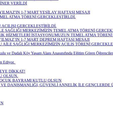
İNER VERİLDİ
ILMAZ'IN 1-7 MART YEŞİLAY HAFTASI MESAJI
MEL ATMA TÖRENİ GERÇEKLEŞTİRLDİ.
 AÇILIŞI GERÇEKLEŞTİRİLDİ.
LE SAĞLIĞI MERKEZİMİZİN TEMEL ATMA TÖRENİ GERÇEK
LIK HİZMETLERİ İSTASYONUMUZUN TEMEL ATMA TÖRENİ 
ILMAZ’IN 1-7 MART DEPREM HAFTASI MESAJI
AİLE SAĞLIĞI MERKEZİMİZİN AÇILIŞ TÖRENİ GERÇEKLEŞT
lu ve Dadalı Köy Yaşam Alanı Anasınıfında Eğitim Gören Öğrencilere
 Ediyor. ​
YE DİKKAT!
U OLSUN.
 ÇOCUK BAYRAMI KUTLU OLSUN
 VE DANIŞMANLIĞI, GÜVENLİ ANNELİK İLE GENÇLERDE Ü
UN