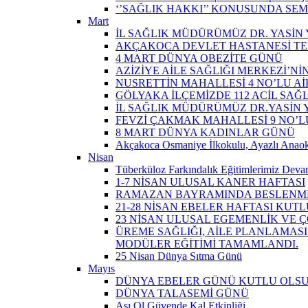
‘’SAĞLIK HAKKI’’ KONUSUNDA SEM
Mart
İL SAĞLIK MÜDÜRÜMÜZ DR. YASİN Y
AKÇAKOCA DEVLET HASTANESİ TE
4 MART DÜNYA OBEZİTE GÜNÜ
AZİZİYE AİLE SAĞLIĞI MERKEZİ’NİN
NUSRETTİN MAHALLESİ 4 NO’LU Aİ
GÖLYAKA İLÇEMİZDE 112 ACİL SAĞ
İL SAĞLIK MÜDÜRÜMÜZ DR.YASİN Y
FEVZİ ÇAKMAK MAHALLESİ 9 NO’LU 
8 MART DÜNYA KADINLAR GÜNÜ
Akçakoca Osmaniye İlkokulu, Ayazlı Anaoku
Nisan
Tüberküloz Farkındalık Eğitimlerimiz Devam
1-7 NİSAN ULUSAL KANER HAFTASI
RAMAZAN BAYRAMINDA BESLENME
21-28 NİSAN EBELER HAFTASI KUTL
23 NİSAN ULUSAL EGEMENLİK VE
ÜREME SAĞLIĞI, AİLE PLANLAMASI
MODÜLER EĞİTİMİ TAMAMLANDI.
25 Nisan Dünya Sıtma Günü
Mayıs
DÜNYA EBELER GÜNÜ KUTLU OLS
DÜNYA TALASEMİ GÜNÜ
Aşı Ol Güvende Kal Etkinliği ​