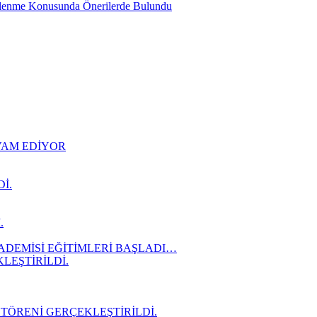
slenme Konusunda Önerilerde Bulundu
EVAM EDİYOR
İ.
.
ADEMİSİ EĞİTİMLERİ BAŞLADI…
LEŞTİRİLDİ.
 TÖRENİ GERÇEKLEŞTİRİLDİ.