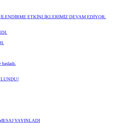
LENDİRME ETKİNLİKLERİMİZ DEVAM EDİYOR.
DI.
I.
 başladı.
ULUNDU!
 MESAJ YAYINLADI