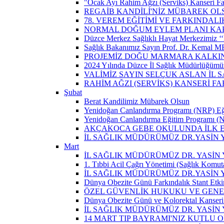
"Ocak Ayı Rahim Ağzı (Serviks) Kanseri Fa
REGAİB KANDİLİ'NİZ MÜBAREK OL
78. VEREM EĞİTİMİ VE FARKINDALI
NORMAL DOĞUM EYLEM PLANI KAP
Düzce Merkez Sağlıklı Hayat Merkezimiz ‘‘
Sağlık Bakanımız Sayın Prof. Dr. Kemal M
PROJEMİZ DOĞU MARMARA KALKIN
2024 Yılında Düzce İl Sağlık Müdürlüğümü
VALİMİZ SAYIN SELÇUK ASLAN İL
RAHİM AĞZI (SERVİKS) KANSERİ F
Şubat
Berat Kandilimiz Mübarek Olsun
Yenidoğan Canlandırma Programı (NRP) Eğit
Yenidoğan Canlandırma Eğitim Programı (NR
AKÇAKOCA GEBE OKULUNDA İLK EŞ
İL SAĞLIK MÜDÜRÜMÜZ DR.YASİN
Mart
İL SAĞLIK MÜDÜRÜMÜZ DR. YASİN Y
1. Tıbbi Acil Çağrı Yönetimi (Sağlık Komut
İL SAĞLIK MÜDÜRÜMÜZ DR.YASİN Y
Dünya Obezite Günü Farkındalık Stant Etkin
ÖZEL GÜVENLİK HUKUKU VE GENEL
Dünya Obezite Günü ve Kolorektal Kanseri 
İL SAĞLIK MÜDÜRÜMÜZ DR. YASİN 
14 MART TIP BAYRAMI'NIZ KUTLU 