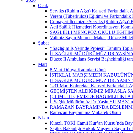
2026
Ocak
Serviks (Rahim Ağzı) Kanseri Farkındalık A
Verem (Tüberküloz) Eğitimi ve Farkındalık 
Cumayeri İlçemizde Serviks (Rahim Ağzı) Kan
Acil Sağlık Hizmetleri Koordinasyon Komisy
SAĞLIKLI MENOPOZ OKULU EĞİTİM
Valimiz Sayın Mehmet Makas, Düzce Milletvek
Şubat
‘‘Sağlığım İş Yerinde Projesi’’ Tanıtım Toplant
İL SAĞLIK MÜDÜRÜMÜZ DR.YASİN
Düzce İl Ambulans Servisi Başhekimliği ta
Mart
8 Mart Dünya Kadınlar Günü
İSTİKLAL MARŞI'MIZIN KABULÜNÜN
İL SAĞLIK MÜDÜRÜMÜZ DR. YASİN
1-31 Mart Kolorektal Kanseri Farkındalık Ay
GEÇMİŞTEN ALDIĞIMIZ MİRASLA SA
ÇİLİMLİ İLÇEMİZDE BAĞIMLILIKLA
İl Sağlık Müdürümüz Dr. Yasin YILMAZ’ın “
RAMAZAN BAYRAMINDA BESLENMEY
Ramazan Bayramınız Mübarek Olsun
Nisan
Kirazlı TOKİ Camii Kur’an Kursu’nda Baya
Sağlık Bakanlığı Hukuk Müşaviri Sayın Tü