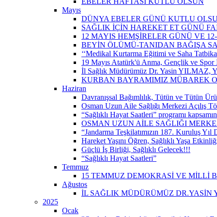
EBELER HAFTASI KUTLU OLSUN
Mayıs
DÜNYA EBELER GÜNÜ KUTLU OLS
SAĞLIK İÇİN HAREKET ET GÜNÜ 
12 MAYIS HEMŞİRELER GÜNÜ VE 12
BEYİN ÖLÜMÜ-TANIDAN BAĞIŞA S
‘‘Medikal Kurtarma Eğitimi ve Saha Tatbikatı’
19 Mayıs Atatürk'ü Anma, Gençlik ve Spor 
İl Sağlık Müdürümüz Dr. Yasin YILMAZ, Y
KURBAN BAYRAMIMIZ MÜBAREK 
Haziran
Davranışsal Bağımlılık, Tütün ve Tütün Ürü
Osman Uzun Aile Sağlığı Merkezi Açılış Tö
“Sağlıklı Hayat Saatleri” programı kapsamın
OSMAN UZUN AİLE SAĞLIĞI MERKEZ
“Jandarma Teşkilatımızın 187. Kuruluş Yıl
Hareket Yaşını Öğren, Sağlıklı Yaşa Etkinliğ
Güçlü İş Birliği, Sağlıklı Gelecek!!!
“Sağlıklı Hayat Saatleri”
Temmuz
15 TEMMUZ DEMOKRASİ VE MİLLİ 
Ağustos
İL SAĞLIK MÜDÜRÜMÜZ DR.YASİN Y
2025
Ocak