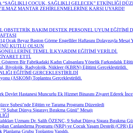
“SAĞLIKLI ÇOCUK, SAĞLIKLI GELECEK” ETKİNLİĞİ DÜ
YILMAZ MANTAR ZEHİRLENMELERİNE KARŞI UYARDI!
CİL OBSTETRİK BAKIM DESTEK PERSONEL UYUM EĞİTİMİ 
AFTASI
 Ocak Beyaz Baston Görme Engelliler Haftasını Dolayısıyla Mesaj Y
GÜNÜ KUTLU OLSUN
SONELLERİNE TEMEL İLKYARDIM EĞİTİMİ VERİLDİ.
İYARET ETTİ.
 Gösteren Bir Fabrikadaki Kadın Çalışanlara Yönelik Farkındalık Eğiti
, Biyolojik, Radyolojik, Nükleer (KBRN) Eğitimi Gerçekleştirildi. ​
LIĞI EĞİTİMİ GERÇEKLEŞTİRİLDİ
yonu (ASKOM) Toplantısı Gerçekleştirildi.
k Devlet Hastanesi Muncurlu Ek Hizmet Binasını Ziyaret Ederek İnce
üzce Şubesi’nde Eğitim ve Tarama Programı Düzenledi
‘‘9 Şubat Dünya Sigarayı Bırakma Günü'' Mesajı
LİĞİ
talıkları Uzmanı Dr. Salih ÖZENÇ, 9 Şubat Dünya Sigara Bırakma Gün
doğan Canlandırma Programı (NRP) ve Çocuk Yaşam Desteği (CPR) Eğ
k Planlama Grubu Toplantısı Yapıldı.