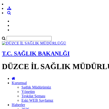
T.C. SAĞLIK BAKANLĞI
DÜZCE İL SAĞLIK MÜDÜR
Kurumsal
Sağlık Müdürümüz
Yönetim
Teşkilat Şeması
Eski WEB Sayfamız
Haberler