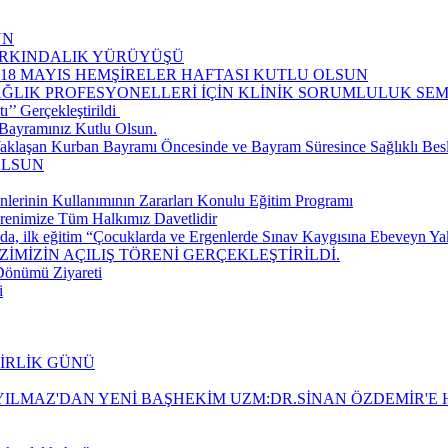
UN
FARKINDALIK YÜRÜYÜŞÜ
-18 MAYIS HEMŞİRELER HAFTASI KUTLU OLSUN
AĞLIK PROFESYONELLERİ İÇİN KLİNİK SORUMLULUK S
’ Gerçekleştirildi ​
Bayramınız Kutlu Olsun.
aklaşan Kurban Bayramı Öncesinde ve Bayram Süresince Sağlıklı Be
OLSUN
nlerinin Kullanımının Zararları Konulu Eğitim Programı
renimize Tüm Halkımız Davetlidir
da, ilk eğitim “Çocuklarda ve Ergenlerde Sınav Kaygısına Ebeveyn Yakla
İMİZİN AÇILIŞ TÖRENİ GERÇEKLEŞTİRİLDİ.
 Dönümü Ziyareti
i
BİRLİK GÜNÜ
ILMAZ'DAN YENİ BAŞHEKİM UZM:DR.SİNAN ÖZDEMİR'E H