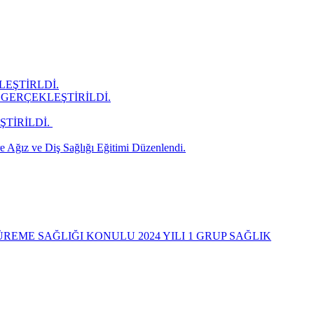
LEŞTİRLDİ.
GERÇEKLEŞTİRİLDİ.
İRİLDİ. ​
 Ağız ve Diş Sağlığı Eğitimi Düzenlendi.
REME SAĞLIĞI KONULU 2024 YILI 1 GRUP SAĞLIK