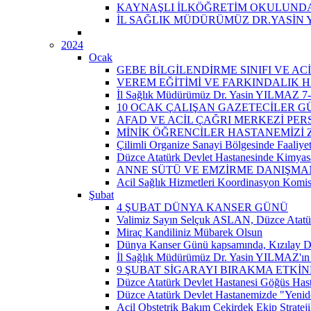
KAYNAŞLI İLKÖĞRETİM OKULUNDA 
İL SAĞLIK MÜDÜRÜMÜZ DR.YASİN 
2024
Ocak
GEBE BİLGİLENDİRME SINIFI VE A
VEREM EĞİTİMİ VE FARKINDALIK H
İl Sağlık Müdürümüz Dr. Yasin YILMAZ 7-14
10 OCAK ÇALIŞAN GAZETECİLER 
AFAD VE ACİL ÇAĞRI MERKEZİ PER
MİNİK ÖĞRENCİLER HASTANEMİZİ Z
Çilimli Organize Sanayi Bölgesinde Faaliyet
Düzce Atatürk Devlet Hastanesinde Kimyasal
ANNE SÜTÜ VE EMZİRME DANIŞMAN
Acil Sağlık Hizmetleri Koordinasyon Komis
Şubat
4 ŞUBAT DÜNYA KANSER GÜNÜ
Valimiz Sayın Selçuk ASLAN, Düzce Atatür
Miraç Kandiliniz Mübarek Olsun
Dünya Kanser Günü kapsamında, Kızılay D
İl Sağlık Müdürümüz Dr. Yasin YILMAZ'ın 
9 ŞUBAT SİGARAYI BIRAKMA ETKİN
Düzce Atatürk Devlet Hastanesi Göğüs Has
Düzce Atatürk Devlet Hastanemizde "Yeni
Acil Obstetrik Bakım Çekirdek Ekip Strateji