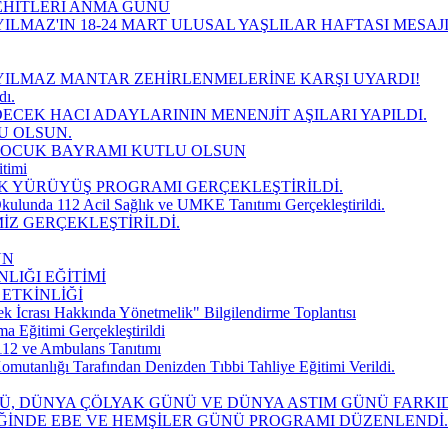
EHİTLERİ ANMA GÜNÜ
ILMAZ'IN 18-24 MART ULUSAL YAŞLILAR HAFTASI MESAJ
YILMAZ MANTAR ZEHİRLENMELERİNE KARŞI UYARDI!
dı.
DECEK HACI ADAYLARININ MENENJİT AŞILARI YAPILDI.
U OLSUN.
 ÇOCUK BAYRAMI KUTLU OLSUN
timi
K YÜRÜYÜŞ PROGRAMI GERÇEKLEŞTİRİLDİ.
kulunda 112 Acil Sağlık ve UMKE Tanıtımı Gerçekleştirildi.
İZ GERÇEKLEŞTİRİLDİ.
UN
LIĞI EĞİTİMİ
 ETKİNLİĞİ
k İcrası Hakkında Yönetmelik" Bilgilendirme Toplantısı
Eğitimi Gerçekleştirildi
112 ve Ambulans Tanıtımı
mutanlığı Tarafından Denizden Tıbbi Tahliye Eğitimi Verildi.
NÜ, DÜNYA ÇÖLYAK GÜNÜ VE DÜNYA ASTIM GÜNÜ FARK
İĞİNDE EBE VE HEMŞİLER GÜNÜ PROGRAMI DÜZENLENDİ.