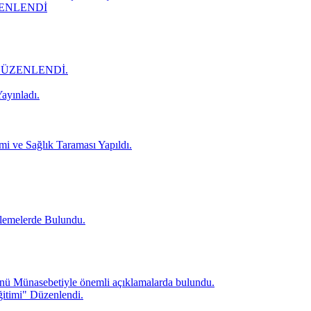
ZENLENDİ
DÜZENLENDİ.
ayınladı.
mi ve Sağlık Taraması Yapıldı.
lemelerde Bulundu.
ü Münasebetiyle önemli açıklamalarda bulundu.
itimi" Düzenlendi.