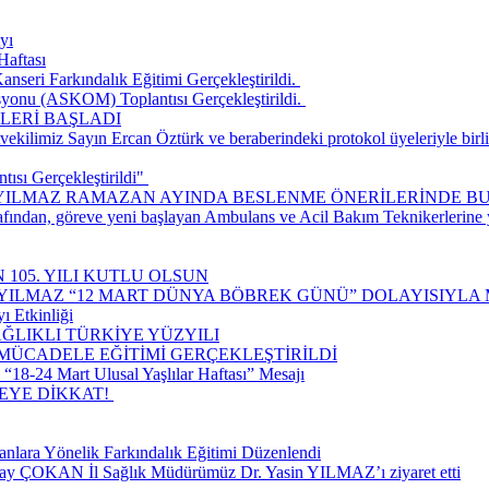
yı
Haftası
seri Farkındalık Eğitimi Gerçekleştirildi. ​
onu (ASKOM) Toplantısı Gerçekleştirildi. ​
LERİ BAŞLADI
ilimiz Sayın Ercan Öztürk ve beraberindeki protokol üyeleriyle birlik
ısı Gerçekleştirildi" ​
 YILMAZ RAMAZAN AYINDA BESLENME ÖNERİLERİNDE B
rafından, göreve yeni başlayan Ambulans ve Acil Bakım Teknikerlerine
 105. YILI KUTLU OLSUN
 YILMAZ “12 MART DÜNYA BÖBREK GÜNÜ” DOLAYISIYLA 
ı Etkinliği
ĞLIKLI TÜRKİYE YÜZYILI
 MÜCADELE EĞİTİMİ GERÇEKLEŞTİRİLDİ
18-24 Mart Ulusal Yaşlılar Haftası” Mesajı
E DİKKAT! ​
nlara Yönelik Farkındalık Eğitimi Düzenlendi
lay ÇOKAN İl Sağlık Müdürümüz Dr. Yasin YILMAZ’ı ziyaret etti