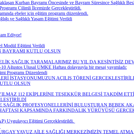
aklaşan Kurban Bayramı Öncesinde ve Bayram Süresince Sağlıklı Be
Programı Çilimli İlçemizde Gerçekleştirildi.
ında ebeler için eğitim programı düzenlendi.
ğı ve Sağlıklı Yaşam Eğitimi Verildi
vam Ediyor!
l Modül Eğitimi Verildi
IN BAYRAMI KUTLU OLSUN
ELİK SAĞLIK TARAMALARIMIZ BU YIL DA KESİNTİSİZ D
10 Ağustos Ulusal UMKE Haftası dolayısıyla bir mesaj yayımladı:
timi Programı Düzenlendi
LERİ İSTASYONUMUZUN AÇILIŞ TÖRENİ GERÇEKLEŞTİRİLD
KUTLU OLSUN
ILMAZ 112 EKİPLERİNE TEŞEKKÜR BELGESİ TAKDİM ETTİ
LEŞTİRİLDİ
LE SAĞLIK PROFESYONELLERİNİ BULUŞTURAN BEBEK AK
I HAFTASI KAPSAMINDA FARKINDALIK YÜRÜYÜŞÜ GERÇEK
 Uygulayıcı Eğitimi Gerçekleştirildi. ​
Ü
URGAY YAVUZ AİLE SAĞLIĞI MERKEZİMİZİN TEMEL ATMA