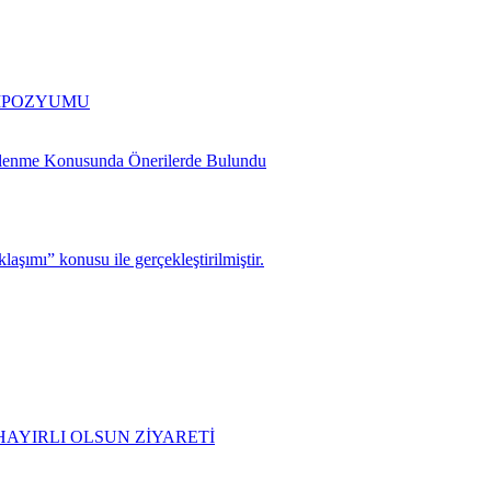
EMPOZYUMU
slenme Konusunda Önerilerde Bulundu
şımı” konusu ile gerçekleştirilmiştir.
AYIRLI OLSUN ZİYARETİ