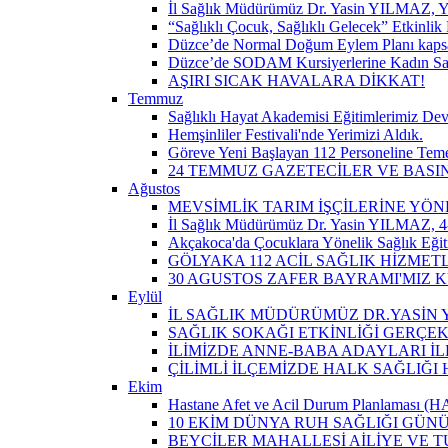
İl Sağlık Müdürümüz Dr. Yasin YILMAZ, Y
“Sağlıklı Çocuk, Sağlıklı Gelecek” Etkinlik 
Düzce’de Normal Doğum Eylem Planı kapsam
Düzce’de SODAM Kursiyerlerine Kadın Sağlı
AŞIRI SICAK HAVALARA DİKKAT!
Temmuz
Sağlıklı Hayat Akademisi Eğitimlerimiz De
Hemşinliler Festivali'nde Yerimizi Aldık.
Göreve Yeni Başlayan 112 Personeline Teme
24 TEMMUZ GAZETECİLER VE BAS
Ağustos
MEVSİMLİK TARIM İŞÇİLERİNE YÖN
İl Sağlık Müdürümüz Dr. Yasin YILMAZ, 4-
Akçakoca'da Çocuklara Yönelik Sağlık Eği
GÖLYAKA 112 ACİL SAĞLIK HİZMET
30 AGUSTOS ZAFER BAYRAMI'MIZ 
Eylül
İL SAĞLIK MÜDÜRÜMÜZ DR.YASİN Y
SAĞLIK SOKAĞI ETKİNLİĞİ GERÇEK
İLİMİZDE ANNE-BABA ADAYLARI İ
ÇİLİMLİ İLÇEMİZDE HALK SAĞLIĞ
Ekim
Hastane Afet ve Acil Durum Planlaması (HAP)
10 EKİM DÜNYA RUH SAĞLIĞI GÜN
BEYCİLER MAHALLESİ AİLİYE VE T